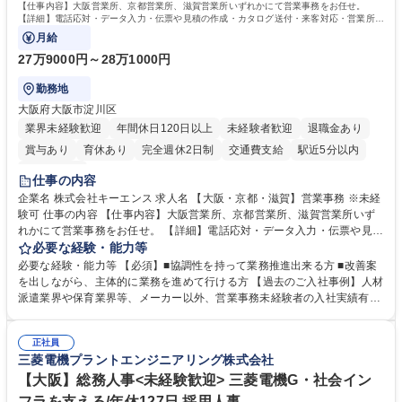
す。 学歴・資格 学歴：大学院 大学 高専 短大 専修学校 高校 語学力： 資
【仕事内容】大阪営業所、京都営業所、滋賀営業所いずれかにて営業事務をお任せ。
格：
【詳細】電話応対・データ入力・伝票や見積の作成・カタログ送付・来客対応・営業所内
で発生する事務業務や業務改善をお任せ。
月給
27万9000円～28万1000円
勤務地
大阪府大阪市淀川区
業界未経験歓迎
年間休日120日以上
未経験者歓迎
退職金あり
賞与あり
育休あり
完全週休2日制
交通費支給
駅近5分以内
土日祝休み
仕事の内容
企業名 株式会社キーエンス 求人名 【大阪・京都・滋賀】営業事務 ※未経
験可 仕事の内容 【仕事内容】大阪営業所、京都営業所、滋賀営業所いず
れかにて営業事務をお任せ。 【詳細】電話応対・データ入力・伝票や見積
の作成・カタログ送付・来客対応・営業所内で発生する事務業務や業務改
必要な経験・能力等
善をお任せ。 【教育制度】ご入社後、育成担当とペアになりながらOJTに
必要な経験・能力等 【必須】■協調性を持って業務推進出来る方 ■改善案
て業務を覚えていただくことが可能です。業務システムがきちんと構築さ
を出しながら、主体的に業務を進めて行ける方 【過去のご入社事例】人材
れているため、スムーズに仕事に慣れることができる環境です。また、
派遣業界や保育業界等、メーカー以外、営業事務未経験者の入社実績有
「チームで成果を出す文化」があり、良いやり方を積極的に共有しながら
【当社の事務職について】単なる事務ではなく主体性を発揮したサポート
常に改善を目指す風土のため、安心して業務に取り組んでいただけます。
により、キーエンスの付加価値向上に貢献します。ベースの定型業務に加
募集職種 【大阪・京都・滋賀】営業事務 ※未経験可
正社員
えて、お客様や社員の状況に合わせ、能動的なサポート、改善の動きも期
三菱電機プラントエンジニアリング株式会社
待され。組織を支えるスペシャリストとして、チームに貢献し、結果的に
社員から頼られる存在になることができます。平均19:30の退勤以降の業
【大阪】総務人事<未経験歓迎> 三菱電機G・社会イン
務の持ち帰りも禁止されており、メリハリのある働き方となります。 学
フラを支える/年休127日 採用人事