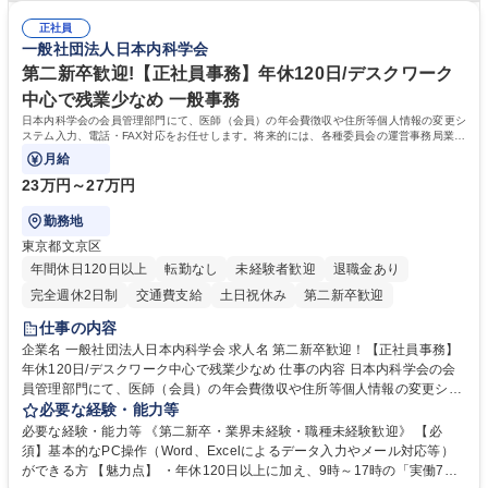
連 ・衛生管理 ・防災関連・公的助成金の管理・オフィス、ファシリティ
院 大学 高専 短大 専修学校 高校 語学力： 資格：
管理 ・福利厚生関連 ・職員からの問合せ、相談対応 ・その他日常の総務
正社員
一般社団法人日本内科学会
業務全般 募集職種 【東京／文京区】公益財団法人の総務人事業務／年間
休日125日
第二新卒歓迎!【正社員事務】年休120日/デスクワーク
中心で残業少なめ 一般事務
日本内科学会の会員管理部門にて、医師（会員）の年会費徴収や住所等個人情報の変更シ
ステム入力、電話・FAX対応をお任せします。将来的には、各種委員会の運営事務局業務
などにも幅広く携わっていただきます。
月給
23万円～27万円
勤務地
東京都文京区
年間休日120日以上
転勤なし
未経験者歓迎
退職金あり
完全週休2日制
交通費支給
土日祝休み
第二新卒歓迎
仕事の内容
企業名 一般社団法人日本内科学会 求人名 第二新卒歓迎！【正社員事務】
年休120日/デスクワーク中心で残業少なめ 仕事の内容 日本内科学会の会
員管理部門にて、医師（会員）の年会費徴収や住所等個人情報の変更シス
テム入力、電話・FAX対応をお任せします。将来的には、各種委員会の運
必要な経験・能力等
営事務局業務などにも幅広く携わっていただきます。 【会員管理・データ
必要な経験・能力等 《第二新卒・業界未経験・職種未経験歓迎》 【必
入力業務】 ・医師（会員）の住所変更、個人情報のシステム登録・更新
須】基本的なPC操作（Word、Excelによるデータ入力やメール対応等）
・年会費の徴収管理や入金データの照合確認 【問い合わせ対応】 ・会員
ができる方 【魅力点】 ・年休120日以上に加え、9時～17時の「実働7時
（医師）からの電話、FAX、ネット申請に伴う相談受付 ・複雑な案件のへ