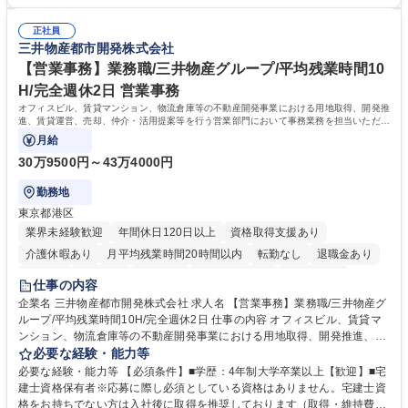
間勤務」で残業も少なくワークライフバランスは抜群です。 【将来的な業
のエスカレーション・連携対応 募集職種 第二新卒歓迎！【正社員事務】
務（各種委員会運営）】 ・学会内における各種委員会のスケジュール調
年休120日/デスクワーク中心で残業少なめ
正社員
整、資料作成、当日の運営サポート 学歴・資格 学歴：大学院 大学 語学
三井物産都市開発株式会社
力： 資格：
【営業事務】業務職/三井物産グループ/平均残業時間10
H/完全週休2日 営業事務
オフィスビル、賃貸マンション、物流倉庫等の不動産開発事業における用地取得、開発推
進、賃貸運営、売却、仲介・活用提案等を行う営業部門において事務業務を担当いただき
ます。
月給
30万9500円～43万4000円
勤務地
東京都港区
業界未経験歓迎
年間休日120日以上
資格取得支援あり
介護休暇あり
月平均残業時間20時間以内
転勤なし
退職金あり
在宅OK
賞与あり
育休あり
完全週休2日制
交通費支給
仕事の内容
駅近5分以内
土日祝休み
寮・社宅あり
企業名 三井物産都市開発株式会社 求人名 【営業事務】業務職/三井物産グ
ループ/平均残業時間10H/完全週休2日 仕事の内容 オフィスビル、賃貸マ
ンション、物流倉庫等の不動産開発事業における用地取得、開発推進、賃
貸運営、売却、仲介・活用提案等を行う営業部門において事務業務を担当
必要な経験・能力等
いただきます。 【詳細】・契約書管理、契約書製本、捺印対応、ファイリ
必要な経験・能力等 【必須条件】■学歴：4年制大学卒業以上【歓迎】■宅
ング、登記簿取得、調書取得・支払業務（各種費用支払、支払管理、請
建士資格保有者※応募に際し必須としている資格はありません。宅建士資
求・支払データ登録、取引先マスター申請対応）・予算作成及び予実管
格をお持ちでない方は入社後に取得を推奨しております（取得・維持費用