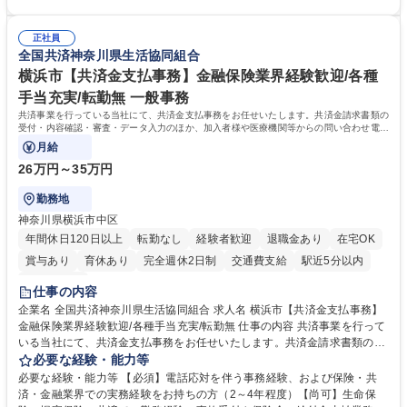
客・電話対応 ■郵便物の受領・発送・管理■オフィス設備・備品管理■建
いて】 ◎設立したばかりの会社であり、一緒に企業を立ち上げ・拡大しよ
物・設備修繕の手配及び業者対応■押印・契約書管理等の庶務業務■安全衛
うという意欲のある方を求めています。 ◎経営に近い立場で幅広くキャリ
生に関する業務等■健康診断、産業医面談、休職・復職手続き等の労務サ
正社員
アが磨けます。 ◎NTTデータグループであり福利厚生は充実しているとと
全国共済神奈川県生活協同組合
ポート■社内ルールの運用・各種社内案内■その他、拠点運営に関わる管理
もに、働き方改革も推進しています。 学歴・資格 学歴：大学院 大学 高専
部門業務 募集職種 【大阪/総務・人事（労務）担当者】3Dプリンター事
短大 専修学校 語学力： 資格：
横浜市【共済金支払事務】金融保険業界経験歓迎/各種
業/NTTデータG/年休129日
手当充実/転勤無 一般事務
共済事業を行っている当社にて、共済金支払事務をお任せいたします。共済金請求書類の
受付・内容確認・審査・データ入力のほか、加入者様や医療機関等からの問い合わせ電話
対応や書類発送等を担当します。
月給
26万円～35万円
勤務地
神奈川県横浜市中区
年間休日120日以上
転勤なし
経験者歓迎
退職金あり
在宅OK
賞与あり
育休あり
完全週休2日制
交通費支給
駅近5分以内
土日祝休み
仕事の内容
企業名 全国共済神奈川県生活協同組合 求人名 横浜市【共済金支払事務】
金融保険業界経験歓迎/各種手当充実/転勤無 仕事の内容 共済事業を行って
いる当社にて、共済金支払事務をお任せいたします。共済金請求書類の受
付・内容確認・審査・データ入力のほか、加入者様や医療機関等からの問
必要な経験・能力等
い合わせ電話対応や書類発送等を担当します。 ■共済金請求書類の受付、
必要な経験・能力等 【必須】電話応対を伴う事務経験、および保険・共
内容確認、および共済金支払に関する審査・事務処理業務全般を担当 ■専
済・金融業界での実務経験をお持ちの方（2～4年程度）【尚可】生命保