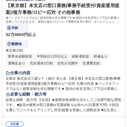
甚大化など、これまで以上に社会課題解決の重要性が高まっています。
「未来の日常」の創造に向けて持続可能な社会の実現に貢献してまいりま
【東京都】本支店の窓口業務(事務手続受付/資産運用提
す。 学歴・資格 学歴：大学院 大学 語学力： 資格：
案)/後方事務/ロビー応対 その他事務
★バックオフィスではなく顧客折衝を含む職種です★ 国内の本支店等にて下記の業務に
従事していただきます。 ■窓口/後方/ロビーにて事務手続等の受付・オペレーション、お
客様対応
月給
32万4000円以上
勤務地
東京都23区
業界未経験歓迎
年間休日120日以上
経験者歓迎
研修あり
退職金あり
完全週休2日制
女性が活躍中
交通費支給
土日祝休み
仕事の内容
企業名 株式会社三菱ＵＦＪ銀行 求人名 【東京都】本支店の窓口業務(事務
手続受付/資産運用提案)/後方事務/ロビー応対 仕事の内容 ★バックオフィ
スではなく顧客折衝を含む職種です★ 国内の本支店等にて下記の業務に従
事していただきます。 ■窓口/後方/ロビーにて事務手続等の受付・オペレ
必要な経験・能力等
ーション、お客様対応 ■窓口にて、ご来店された個人のお客様に対して金
必要な経験・能力等 【必須】★顧客折衝経験を活かしてご活躍可能な環境
融商品のご提案 ■効率的な事務運用の検討・構築等 ≪業務紹介：ご応募前
です。 ■販売or接客or窓口業務or営業経験をお持ちの方(業界不問) ※対話
に必ずご覧ください≫ ※記事 https://www.mysite.bk.mufg.jp/career/circle/
を通じてニーズをヒアリングし対応/提案を実施した経験必須 ■正社員とし
article17/ ※動画 https://youtu.be/H-S7HaJqqbg 募集職種 【東京都】本支
ての就業経験1年以上 【歓迎】■金融業界での就業経験■銀行での預金為替
店の窓口業務(事務手続受付/資産運用提案)/後方事務/ロビー応対
事務経験 ■金融商品の提案・販売経験 ≪魅力≫研修やOJT環境が整ってい
正社員
るので安心して入行いただけます。 幅広いキャリアの選択肢があり、公募