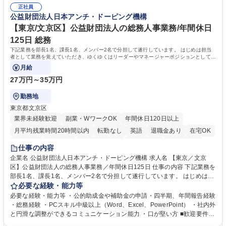
る当社で組織の次代を担うネクスト人材として長期的に成長したい方 ■周
務人事】経験者歓迎！/阪急阪神HDグループ/年休124日
正社員
囲のメンバーと協調しつつ主体性を持って能動的に業務を推進できる方 学
公益財団法人日本アンチ・ドーピング機構
歴・資格 学歴：大学院 大学 高専 短大 専修学校 高校 語学力： 資格：
【東京/文京区】公益財団法人の総務人事業務/年間休日
125日 総務
下記業務を部長1名、課長1名、メンバー2名で分担して遂行しています。 はじめは担当
者として業務を覚えていただき、ゆくゆくはリーダーやマネージャーポジションとして活
躍いただくことを期待しています。
月給
27万円～35万円
勤務地
東京都文京区
業界未経験歓迎
副業・WワークOK
年間休日120日以上
月平均残業時間20時間以内
転勤なし
英語
退職金あり
在宅OK
賞与あり
育休あり
完全週休2日制
交通費支給
土日祝休み
仕事の内容
食事補助あり
企業名 公益財団法人日本アンチ・ドーピング機構 求人名 【東京／文京
区】公益財団法人の総務人事業務／年間休日125日 仕事の内容 下記業務を
部長1名、課長1名、メンバー2名で分担して遂行しています。 はじめは担
当者として業務を覚えていただき、ゆくゆくはリーダーやマネージャーポ
必要な経験・能力等
ジションとして活躍いただくことを期待しています。 【総務・人事グルー
必要な経験・能力等 ・公的助成金や補助金の申請・四半期、年間報告経験
プの業務内容】 ・人事制度関連 ・採用活動 ・教育研修の企画、実行 ・勤
・総務経験 ・PCスキル中級以上（Word、Excel、PowerPoint） ・社内外
怠管理 ・官公庁への各種提出 ・法定の会議運営（評議員会、理事会） ・
と円滑な調整ができるコミュニケーション能力 ・口が堅い方 ■歓迎要件
コンプライアンス ・内部規程やルールの管理、整備、文書管理 ・契約関
・採用業務経験 ・英語に抵抗がない方 ・営業経験 学歴・資格 学歴：大学