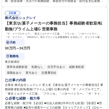
用システムへのデータ入力、各種必要書類の作成・発送作業 ■加入者様や
険・損害保険・共済での勤務経験、事故受付や保険金・給付金支払業務経
医療機関等からの各種問い合わせに対する丁寧かつ迅速な電話応対 ■現場
験がある方 【求める人物像】■相手の立場に立った丁寧な対応ができる方
調査の対応および業務プロセスの改善活動 【業務内容の変更範囲】当社の
■チームワークを大切にし、素直に学べる方★外勤の保険営業から内勤事
指定する業務 募集職種 横浜市【共済金支払事務】金融保険業界経験歓迎/
正社員
務へのキャリアチェンジ希望者も大歓迎です！ 学歴・資格 学歴：大学院
株式会社シュクレイ
各種手当充実/転勤無
大学 高専 短大 専修学校 高校 語学力： 資格：
【東京/お菓子メーカーの事務担当】事務経験者歓迎/転
勤無/プライム上場G 営業事務
「ザ・メープルマニア」「東京ミルクチーズ工場」「フランセ」「バターバトラー」
「ザ・テイラー」「DROOLY」等のブランドを多数展開する当社にて、オリジナル菓子
ブランド商品の事務業務をお任せいたします。
月給
30万円～36万円
勤務地
東京都港区
業界未経験歓迎
転勤なし
住宅手当あり
経験者歓迎
退職金あり
賞与あり
交通費支給
仕事の内容
企業名 株式会社シュクレイ 求人名 【東京/お菓子メーカーの事務担当】事
務経験者歓迎/転勤無/プライム上場G 仕事の内容 「ザ・メープルマニア」
「東京ミルクチーズ工場」「フランセ」「バターバトラー」「ザ・テイラ
ー」「DROOLY」等のブランドを多数展開する当社にて、オリジナル菓子
必要な経験・能力等
ブランド商品の事務業務をお任せいたします。 【具体的な業務内容】 ■店
必要な経験・能力等 【必須】■社会人経験(26卒の方も歓迎) 【歓迎】■営
舗からの発注受付/PC入力業務 ■受電対応(社内/社外) ■商品のマスター登
業事務の経験 ■販売や接客サービスの経験 【キャリアステップ】 (1)セー