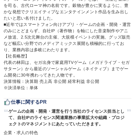
を司る、古代ローマ神の名前です。穀物が豊かに実るように、豊
かな発想でクリエイティブなエンタテインメント作品を生み出し
たいと思い名付けました。

■近年ではスマートフォン向けアプリ・ゲームの企画・開発・運営
のみにとどまらず、自社IP（著作物）を軸にした音楽制作やアニ
メ放送、2.5次元舞台の主催、大規模イベントの実施、グッズ販売
など幅広い分野でのメディアミックス展開も積極的に行ってお
り、業務内容は多岐にわたります。

【社長略歴】

代表の林田は、セガ出身で家庭用TVゲーム（メガドライブ・セガ
サターン）から最近のソーシャルゲーム（ネイティブ）までゲー
ム開発に30年携わってきた人物です。

決算情報：決算期 売上高 非公開 経常利益 非公開

※決済単位：単体
仕事に関するPR
ゲームの企画・開発・運営を行う当社のライセンス担当とし
て、自社IPのライセンス関連業務の事業拡大や組織・プロジ
ェクトのマネジメントにあたっていただきます。
企業・求人の特色
