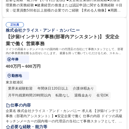
必要な経験・能力等 【いずれか必須】■安全衛生業務の実務経験■労務管
業務（ストレスチェック、健康診断の運用、産業医との連携 など）■健康
理業務の実務経験 ■健康経営の推進または認証申請に関する業務経験 ※目
経営認証取得に向けた企画・推進■労務管理（労働時間の分析、労働環境
安：従業員数500名以上規模の企業でのご経験 【求める人物像】■周囲
の改善）■規程改定、制度設計、業務改善の推進■労働基準監督署対応、団
（社員・経営層）と円滑にコミュニケーションを図れる方■労務課題に対
体交渉対応 など 【採用背景】現在組織変革期の為、労務領域から組織力
し、迅速かつ的確に対応できる問題解決力をお持ちの方■チームおよび他
を底上げすべく、ともにご活躍いただける方の増員募集となります。 募集
正社員
部門と連携しながら業務を推進できる方■Excelや労務管理システムの実務
株式会社クライス・アンド・カンパニー
職種 【人事・労務担当】安全衛生・健康経営推進・労務管理/創業80年老
使用経験をお持ちの方 学歴・資格 学歴：大学院 大学 高専 短大 専修学校
舗メーカー
高校 語学力： 資格：
【汐留/インテリア事務(部署内アシスタント)】 安定企
業で働く 営業事務
ドイツの高級キッチンメーカーの国内唯一の代理店の当社にて事務スタッフとして、部署
内の事務業務全般をお任せいたします。 裁量を持って働いていただけるため、スキルア
ップも可能です。
年俸
400万円～600万円
勤務地
東京都港区
業界未経験歓迎
年間休日120日以上
介護休暇あり
月平均残業時間20時間以内
転勤なし
退職金あり
在宅OK
育休あり
完全週休2日制
インセンティブあり
交通費支給
仕事の内容
駅近5分以内
土日祝休み
企業名 株式会社クライス・アンド・カンパニー 求人名 【汐留/インテリア
事務（部署内アシスタント）】■安定企業で働く 仕事の内容 ドイツの高級
キッチンメーカーの国内唯一の代理店の当社にて事務スタッフとして、部
署内の事務業務全般をお任せいたします。 裁量を持って働いていただける
必要な経験・能力等