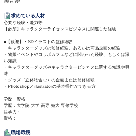
画/在宅可
求めている人材
必要な経験・能力等

【必須】キャラクターライセンスビジネスに関連した経験

■【歓迎】・SDイラストの監修経験

・キャラクターグッズの監修経験、あるいは商品企画の経験

・物販イベントやコラボカフェなどに関わった経験、もしくは深
い知識

・キャラクターグッズやキャラクタービジネスに関する知識や興
味

・グッズ（立体物含む）の企画または監修経験

・Photoshop／illustratorの基本操作ができる方

学歴・資格

学歴：大学院 大学 高専 短大 専修学校

語学力：

資格：
職場環境