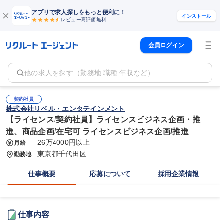
アプリで求人探しをもっと便利に！
インストール
レビュー高評価
無料
会員ログイン
他の求人を探す（勤務地 職種 年収など）
契約社員
株式会社リベル・エンタテインメント
【ライセンス/契約社員】ライセンスビジネス企画・推
進、商品企画/在宅可 ライセンスビジネス企画/推進
26万4000円以上
月給
東京都千代田区
勤務地
仕事概要
応募について
採用企業情報
仕事内容