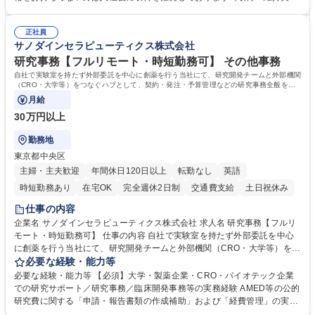
理・各種稟議書、報告書作成業務・各種台帳管理、交際費・会議費支払報
の一部補助あり） 【求める人物像】 ・向学心豊かで、主体的に行動でき
告書作成及び月次管理・部内総務庶務全般 など※※配属先によっては上記
る方。 ・社内外の多様な関係者と協調して業務を進められるコミュニケー
の他に担当頂く業務が発生する場合があります。 募集職種 【営業事務】
正社員
ション力がある方。 ・チャレンジを厭わず、粘り強く業務に取り組める
サノダインセラピューティクス株式会社
業務職/三井物産グループ/平均残業時間10H/完全週休2日
方。多様な関係者と謙虚に信頼関係を構築でき、期限を意識したスケジュ
ール管理が出来る方。※将来的に他部署（営業部門、コーポレート部門）
研究事務【フルリモート・時短勤務可】 その他事務
へのジョブローテーションの可能性があります。 学歴・資格 学歴：大学
自社で実験室を持たず外部委託を中心に創薬を行う当社にて、研究開発チームと外部機関
院 大学 語学力： 資格：宅地建物取引士
（CRO・大学等）をつなぐハブとして、契約・発注・予算管理などの研究事務全般をお
任せします。
月給
30万円以上
勤務地
東京都中央区
主婦・主夫歓迎
年間休日120日以上
転勤なし
英語
時短勤務あり
在宅OK
完全週休2日制
交通費支給
土日祝休み
仕事の内容
企業名 サノダインセラピューティクス株式会社 求人名 研究事務【フルリ
モート・時短勤務可】 仕事の内容 自社で実験室を持たず外部委託を中心
に創薬を行う当社にて、研究開発チームと外部機関（CRO・大学等）をつ
なぐハブとして、契約・発注・予算管理などの研究事務全般をお任せしま
必要な経験・能力等
す。 ■見積取得、発注、検収、請求処理等の事務手続き ■委託先との定例
必要な経験・能力等 【必須】大学・製薬企業・CRO・バイオテック企業
会議の調整・アジェンダ準備・議事録作成 ■研究報告書、試験関連資料、
での研究サポート／研究事務／臨床開発事務等の実務経験 AMED等の公的
SOP等の整備・版管理・保管 ■研究開発の進捗・タイムライン・予算執行
研究費に関する「申請・報告書類の作成補助」および「経費管理」の実務
管理サポート ■AMED等公的研究費の申請・報告書類作成補助および経費
経験 【尚可】 ■URA経験または産学連携・研究費管理の経験 ■AMED等の