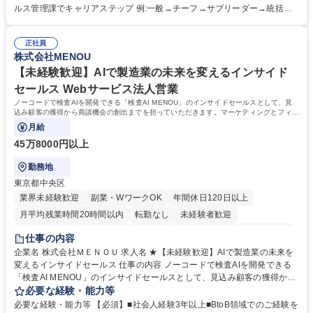
録 ■日々の売上抽出・報告 ■提携企業への書類送付業務 ■契約書管理業務
ルス管理課でキャリアステップ 例:一般→チーフ→サブリーダー→統括リ
■ホームページへの問い合わせ対応 など 募集職種 【東京/お菓子メーカー
ーダー→マネージャー (2)他ポジションへのキャリアも可能 ※過去、未経
の事務担当】事務経験者歓迎/転勤無/プライム上場G
験で経営管理部内で経理へ異動した方もいらっしゃいます。年3回の面談
正社員
や個別面談を通してご自身のキャリアと向き合っていただき、会社として
株式会社MENOU
もバックアップしていきます。 学歴・資格 学歴：大学院 大学 高専 短大
専修学校 高校 語学力： 資格：
【未経験歓迎】AIで製造業の未来を変えるインサイド
セールス Webサービス法人営業
ノーコードで検査AIを開発できる「検査AI MENOU」のインサイドセールスとして、見
込み顧客の獲得から商談機会の創出までを担っていただきます。マーケティングとフィー
ルドセールスをつなぐ役割として、
月給
45万8000円以上
勤務地
東京都中央区
業界未経験歓迎
副業・WワークOK
年間休日120日以上
月平均残業時間20時間以内
転勤なし
未経験者歓迎
時短勤務あり
経験者歓迎
在宅OK
完全週休2日制
交通費支給
仕事の内容
駅近5分以内
土日祝休み
服装自由
企業名 株式会社ＭＥＮＯＵ 求人名 ★【未経験歓迎】AIで製造業の未来を
変えるインサイドセールス 仕事の内容 ノーコードで検査AIを開発できる
「検査AI MENOU」のインサイドセールスとして、見込み顧客の獲得から
商談機会の創出までを担っていただきます。マーケティングとフィールド
必要な経験・能力等
セールスをつなぐ役割として、 適切なタイミングで顧客とコミュニケーシ
必要な経験・能力等 【必須】■社会人経験3年以上■BtoB領域でのご経験を