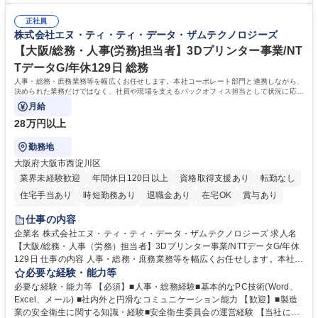
管理 ■社内外関係者との連絡調整・その他研究開発に関わる総務・庶務 募
公的研究費の申請・執行管理経験 ■英語での文書読解・メール対応力 【働
集職種 研究事務【フルリモート・時短勤務可】
正社員
き方について】フルリモートやハイブリッド勤務、時短勤務など個々のラ
株式会社エヌ・ティ・ティ・データ・ザムテクノロジーズ
イフスタイルに応じた柔軟な働き方が可能です。育児や介護との両立も応
【大阪/総務・人事(労務)担当者】3Dプリンター事業/NT
援します。 学歴・資格 学歴：大学院 大学 語学力： 資格：
TデータG/年休129日 総務
人事・総務・庶務業務等を幅広くお任せします。本社コーポレート部門と連携しながら、
決められた業務だけではなく、社員や現場を支えるバックオフィス担当として状況に応じ
て柔軟に対応いただくことを期待します。
月給
28万円以上
勤務地
大阪府大阪市西淀川区
業界未経験歓迎
年間休日120日以上
資格取得支援あり
転勤なし
住宅手当あり
時短勤務あり
退職金あり
在宅OK
賞与あり
完全週休2日制
交通費支給
土日祝休み
服装自由
仕事の内容
企業名 株式会社エヌ・ティ・ティ・データ・ザムテクノロジーズ 求人名
【大阪/総務・人事（労務）担当者】3Dプリンター事業/NTTデータG/年休
129日 仕事の内容 人事・総務・庶務業務等を幅広くお任せします。本社コ
ーポレート部門と連携しながら、決められた業務だけではなく、社員や現
必要な経験・能力等
場を支えるバックオフィス担当として状況に応じて柔軟に対応いただくこ
必要な経験・能力等 【必須】■人事・総務経験■基本的なPC技術(Word、
とを期待します。 【詳細】■入退社手続き、社員情報管理■入社時オリエ
Excel、メール) ■社内外と円滑なコミュニケーション能力 【歓迎】■製造
ンテーションの実施■勤怠・各種申請内容の確認■採用業務のサポート■来
業の安全衛生に関する知識・経験■安全衛生委員会の運営経験 【当社につ