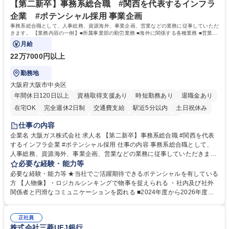
出社程度のリモート中心/残業基本無/独立系ファーム
談可）。【求める人物像】幅広いバックオフィス業務に柔軟に対応でき、
【第二新卒】事務系総合職 #関西を代表するインフラ
社内外と円滑にコミュニケーションを取りながら業務を推進できる方 学
企業 #ポテンシャル採用 事業企画
歴・資格 学歴：大学院 大学 高専 短大 専修学校 高校 語学力： 資格：
事務系総合職として、人事総務、資源海外、事業企画、営業などの業務に従事していただ
きます。 【業務内容の一例】■所属事業部の勤労業務 ■海外に関係する各種業務 ■営業部
門の企画スタッフ、ルート営業
月給
22万7000円以上
勤務地
大阪府大阪市中央区
年間休日120日以上
資格取得支援あり
時短勤務あり
退職金あり
在宅OK
完全週休2日制
交通費支給
駅近5分以内
土日祝休み
服装自由
第二新卒歓迎
寮・社宅あり
食事補助あり
仕事の内容
企業名 大阪ガス株式会社 求人名 【第二新卒】事務系総合職 #関西を代表
するインフラ企業 #ポテンシャル採用 仕事の内容 事務系総合職として、
人事総務、資源海外、事業企画、営業などの業務に従事していただきま
す。 【業務内容の一例】■所属事業部の勤労業務 ■海外に関係する各種業
必要な経験・能力等
務 ■営業部門の企画スタッフ、ルート営業 【キャリアパス】入社後の配属
必要な経験・能力等 ★当社でご活躍期待できるポテンシャルを有している
ポジションで一定期間ご活躍頂いた後、本人の適性及び将来のキャリアを
方 【人物像】・ロジカルシンキングで物事を捉えられる ・社内及び社外
鑑みてジョブローテーションを行います。 【育成】OJTでの現場育成や研
関係者と円滑なコミュニケーションを図れる ■2024年度から2026年度ま
修カリキュラムを通じて、Daigasグループの業務で必要となる知識につい
での3ヵ年を対象とする「Daigasグループ中期経営計画2026」を策定しま
て学んでいただきます。 募集職種 【第二新卒】事務系総合職 #関西を代
した。https://www.osakagas.co.jp/company/press/pr2024/1777576_564
表するインフラ企業 #ポテンシャル採用
正社員
72.html ■エネルギーセキュリティの不安定化や気候変動による自然災害の
株式会社三菱UFJ銀行