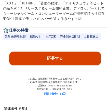
「A3！」「18TRIP」「蒼焔の艦隊」「アイ★チュウ」等ヒット
作品を次々とリリースするゲーム開発企業。デベロッパーとして
もソーシャルゲーム・コンシューマーゲームの開発実績あり◎在
宅OK！温厚で優しいメンバーが多く働きやすさ◎
仕事の特徴
業界未経験歓迎
転勤なし
在宅OK
完全週休2日制
土日祝休み
応募する
この求人は職業紹介事業者による紹介案件です。
応募情報は職業紹介事業者に送信されます。
原稿ID：
8fb5b78812c53089
掲載開始日：
2026/06/05（金）
問題を報告する
関連条件で探す