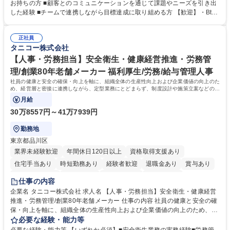
ョンを取りながら、受注につながる商談機会の最大化を目指します。 【具
お持ちの方 ■顧客とのコミュニケーションを通じて課題やニーズを引き出
体的な仕事内容】 リードへの電話・メールによるアプローチ/リードナー
した経験 ■チームで連携しながら目標達成に取り組める方 【歓迎】・BtoB
チャリングおよび商談創出/CRMを活用した顧客情報の管理・分析/マーケ
SaaS企業での営業またはインサイドセールス経験 ・製造業向けの営業経
ティング施策と連携したフォローアップ/商談化率向上に向けた改善提案・
験 ・オフライン・オンラインセミナー登壇経験 ・マーケティング施策の
実行/フィールドセールスへの案件連携 募集職種 ★【未経験歓迎】AIで製
正社員
企画・実行経験 ・CRM・リードナーチャリングに関する知見 ・データを
タニコー株式会社
造業の未来を変えるインサイドセールス
もとに営業プロセスを改善した経験 学歴・資格 学歴：大学院 大学 高専 短
大 専修学校 高校 語学力： 資格：
【人事・労務担当】安全衛生・健康経営推進・労務管
理/創業80年老舗メーカー 福利厚生/労務/給与管理人事
社員の健康と安全の確保・向上を軸に、組織全体の生産性向上および企業価値の向上のた
め、経営層と密接に連携しながら、定型業務にとどまらず、制度設計や施策立案などの上
流工程から関与していただきます。
月給
30万8557円～41万7939円
勤務地
東京都品川区
業界未経験歓迎
年間休日120日以上
資格取得支援あり
住宅手当あり
時短勤務あり
経験者歓迎
退職金あり
賞与あり
完全週休2日制
交通費支給
駅近5分以内
土日祝休み
仕事の内容
寮・社宅あり
企業名 タニコー株式会社 求人名 【人事・労務担当】安全衛生・健康経営
推進・労務管理/創業80年老舗メーカー 仕事の内容 社員の健康と安全の確
保・向上を軸に、組織全体の生産性向上および企業価値の向上のため、経
営層と密接に連携しながら、定型業務にとどまらず、制度設計や施策立案
必要な経験・能力等
などの上流工程から関与していただきます。 【主な業務内容】■安全衛生