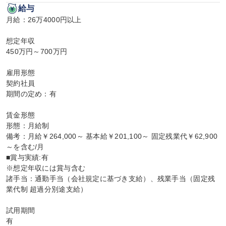
給与
月給：26万4000円以上

想定年収

450万円～700万円

雇用形態

契約社員

期間の定め：有

賃金形態

形態：月給制

備考：月給￥264,000～ 基本給￥201,100～ 固定残業代￥62,900
～を含む/月

■賞与実績:有

※想定年収には賞与含む

諸手当：通勤手当（会社規定に基づき支給）、残業手当（固定残
業代制 超過分別途支給）

試用期間

有
