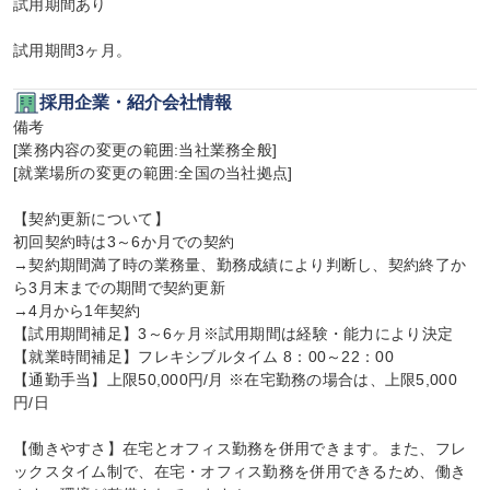
試用期間あり

試用期間3ヶ月。
採用企業・紹介会社情報
備考

[業務内容の変更の範囲:当社業務全般]

[就業場所の変更の範囲:全国の当社拠点]

【契約更新について】

初回契約時は3～6か月での契約

→契約期間満了時の業務量、勤務成績により判断し、契約終了か
ら3月末までの期間で契約更新

→4月から1年契約

【試用期間補足】3～6ヶ月※試用期間は経験・能力により決定

【就業時間補足】フレキシブルタイム 8：00～22：00

【通勤手当】上限50,000円/月 ※在宅勤務の場合は、上限5,000
円/日

【働きやすさ】在宅とオフィス勤務を併用できます。また、フレ
ックスタイム制で、在宅・オフィス勤務を併用できるため、働き