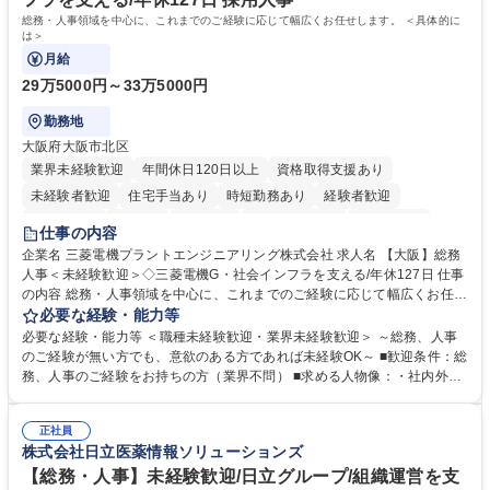
歴・資格 学歴：大学院 大学 高専 短大 語学力： 資格：
総務・人事領域を中心に、これまでのご経験に応じて幅広くお任せします。 ＜具体的に
は＞
月給
29万5000円～33万5000円
勤務地
大阪府大阪市北区
業界未経験歓迎
年間休日120日以上
資格取得支援あり
未経験者歓迎
住宅手当あり
時短勤務あり
経験者歓迎
退職金あり
在宅OK
賞与あり
完全週休2日制
交通費支給
仕事の内容
駅近5分以内
土日祝休み
服装自由
寮・社宅あり
食事補助あり
企業名 三菱電機プラントエンジニアリング株式会社 求人名 【大阪】総務
人事＜未経験歓迎＞◇三菱電機G・社会インフラを支える/年休127日 仕事
の内容 総務・人事領域を中心に、これまでのご経験に応じて幅広くお任せ
します。 ＜具体的には＞ ・総務/人事労務（給与・社保・勤怠管理など）
必要な経験・能力等
・採用・教育研修 ・福利厚生運用 など ※基本的には事務所勤務ですが、
必要な経験・能力等 ＜職種未経験歓迎・業界未経験歓迎＞ ～総務、人事
採用や教育等の業務内容により、関西圏以外への日帰り・宿泊を伴う国内
のご経験が無い方でも、意欲のある方であれば未経験OK～ ■歓迎条件：総
出張もございます。 ※担当業務を持ちつつ、お互いに助け合いながら、総
務、人事のご経験をお持ちの方（業界不問） ■求める人物像：・社内外の
務部という組織として協力しながら進める体制です。 募集職種 【大阪】
関係各部門との調整を率先して行い、業務を円滑に遂行できる協調性やコ
総務人事＜未経験歓迎＞◇三菱電機G・社会インフラを支える/年休127日
ミュニケーション能力を持っている方 ・人事総務領域に興味がありゼネラ
正社員
リスト志向をお持ちの方 学歴・資格 学歴：大学院 大学 語学力： 資格：
株式会社日立医薬情報ソリューションズ
【総務・人事】未経験歓迎/日立グループ/組織運営を支