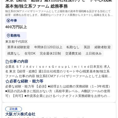
基本無/独立系ファーム 総務事務
独立系ECMアドバイザリーファームとして上場前後の資本市場戦略を設計する当社にて
経理・総務をお任せします。基礎的なバックオフィス業務からスタートし組織を支える専
任担当として広く活躍できる環境です。
年俸
400万円以上
勤務地
東京都千代田区
業界未経験歓迎
年間休日120日以上
転勤なし
英語
経験者歓迎
残業なし
在宅OK
完全週休2日制
交通費支給
土日祝休み
仕事の内容
企業名 ＳＴＪＡｄｖｉｓｏｒｓＧｒｏｕｐＬｉｍｉｔｅｄ日本支社 求人
名 東京【経理・総務】週1日出社程度のリモート中心/残業基本無/独立系
ファーム 仕事の内容 独立系ECMアドバイザリーファームとして上場前後
の資本市場戦略を設計する当社にて経理・総務をお任せします。基礎的な
必要な経験・能力等
バックオフィス業務からスタートし組織を支える専任担当として広く活躍
必要な経験・能力等 【必須】■経理または総務の実務経験（1～3年程度）
できる環境です。 ■日常経理、月次および年次決算サポート業務 ■本国
■英語の読み書きに抵抗がない方（高校卒業レベル。AI翻訳ツールの使用
（グローバル）との英文メール対応（AI翻訳ツール等を使用しての対応で
可）【尚可】■外資系企業におけるバックオフィス実務経験をお持ちの方
問題ございません） ■オフィス環境整備、郵便物の発送・受取等の総務業
【必須・尚可要件】簿記などの特別な資格や、TOEIC等のスコアは求めて
務全般 ■その他バックオフィス関連サポート ※ご経験に合わせて無理なく
おりません。日々の事務処理を丁寧かつ正確に行える方を歓迎します。
業務をお任せします。残業も基本的には発生せず、ご自身のペースで業務
正社員
【働き方について】現在は週4日程度の在宅勤務を実施しており、ワーク
大阪ガス株式会社
を進めやすく定着率の高い環境です。 募集職種 東京【経理・総務】週1日
ライフバランスを重視する方に最適な環境です（フルリモートも面接で相