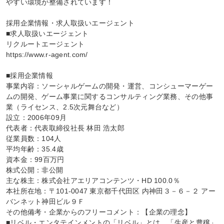
やすい環境が整備されています！

採用企業情報・求人取扱いエージェント

■求人取扱いエージェント

リクルートエージェント

https://www.r-agent.com/

■採用企業情報

事業内容：ソーシャルゲームの開発・運営、コンシューマーゲー
ムの開発、ゲーム事業に関するコンサルティング業務、その他事
業（ライセンス、2.5次元舞台など）

設立：2006年09月

代表者：代表取締役社長 林田 浩太郎

従業員数：104人

平均年齢：35.4歳

資本金：99百万円

株式公開：非公開

主な株主：株式会社アエリアコンテンツ・HD 100.0％

本社所在地：〒101-0047 東京都千代田区 内神田３－６－２ アー
バンネット神田ビル９Ｆ

その他備考・企業からのフリーコメント：【企業の理念】

■リベル・エンタテインメントの「リベル」とは、「生産と豊穣」