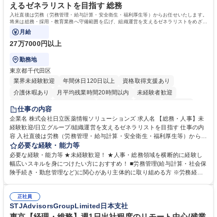
えるゼネラリストを目指す 総務
入社直後は労務（労務管理・給与計算・安全衛生・福利厚生等）からお任せいたします。
将来は総務・採用・教育業務へ守備範囲を広げ、組織運営を支えるゼネラリストをめざせ
ます。
月給
27万7000円以上
勤務地
東京都千代田区
業界未経験歓迎
年間休日120日以上
資格取得支援あり
介護休暇あり
月平均残業時間20時間以内
未経験者歓迎
住宅手当あり
時短勤務あり
退職金あり
在宅OK
賞与あり
仕事の内容
育休あり
完全週休2日制
交通費支給
土日祝休み
寮・社宅あり
企業名 株式会社日立医薬情報ソリューションズ 求人名 【総務・人事】未
経験歓迎/日立グループ/組織運営を支えるゼネラリストを目指す 仕事の内
容 入社直後は労務（労務管理・給与計算・安全衛生・福利厚生等）からお
任せいたします。将来は総務・採用・教育業務へ守備範囲を広げ、組織運
必要な経験・能力等
営を支えるゼネラリストをめざせます。 ・初期業務：労働時間管理、給与
必要な経験・能力等 ★未経験歓迎！ ★人事・総務領域を横断的に経験し
計算、社会保険対応、福利厚生管理、安全衛生、健康経営推進等をお任せ
幅広いスキルを身につけたい方におすすめ！ ■労務管理(給与計算・社会保
します。ご経験に応じて、休職者管理など、幅広く経験を積んでいただき
険手続き・勤怠管理など)に関心があり主体的に取り組める方 ※労務経験
ます。 ・将来的な広がり：総務・採用・教育・税務対応・経営企画等。
者は早期にご活躍いただけます。 ■チームで仕事を推進できる方■将来は
★メンバーがマンツーマンで丁寧に教えるため、ご経験が浅くても安心！
マネジメント職として活躍したい 【尚可】■人事、労務、採用、教育業務
幅広く経験を積みたい意欲がある方に最適な環境です。 募集職種 【総
正社員
のご経験 ■労務管理（給与計算・社会保険手続き・勤怠管理など）の経験
STJAdvisorsGroupLimited日本支社
務・人事】未経験歓迎/日立グループ/組織運営を支えるゼネラリストを目
■衛生管理者の資格をお持ちの方 学歴・資格 学歴：大学院 大学 高専 短大
指す
専修学校 高校 語学力： 資格：
東京【経理・総務】週1日出社程度のリモート中心/残業