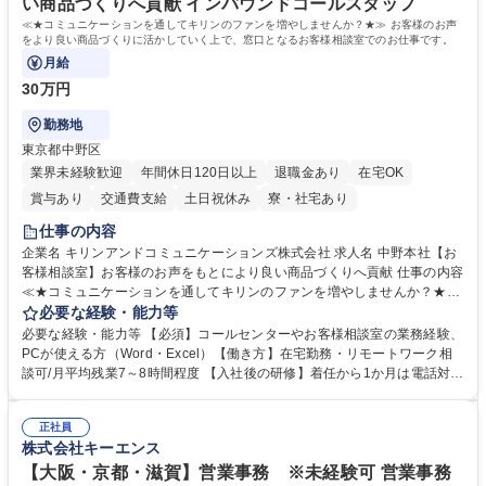
い商品づくりへ貢献 インバウンドコールスタッフ
≪★コミュニケーションを通してキリンのファンを増やしませんか？★≫ お客様のお声
をより良い商品づくりに活かしていく上で、窓口となるお客様相談室でのお仕事です。
月給
30万円
勤務地
東京都中野区
業界未経験歓迎
年間休日120日以上
退職金あり
在宅OK
賞与あり
交通費支給
土日祝休み
寮・社宅あり
仕事の内容
企業名 キリンアンドコミュニケーションズ株式会社 求人名 中野本社【お
客様相談室】お客様のお声をもとにより良い商品づくりへ貢献 仕事の内容
≪★コミュニケーションを通してキリンのファンを増やしませんか？★≫
お客様のお声をより良い商品づくりに活かしていく上で、窓口となるお客
必要な経験・能力等
様相談室でのお仕事です。 日々お客様からいただくキリングループへのご
必要な経験・能力等 【必須】コールセンターやお客様相談室の業務経験、
意見を、企業活動に活かしています。お客様からの声に迅速かつ誠意をも
PCが使える方（Word・Excel）【働き方】在宅勤務・リモートワーク相
って対応、情報提供するとともにグループ内活動に反映しています。 【具
談可/月平均残業7～8時間程度 【入社後の研修】着任から1か月は電話対応
体的には】電話応対、メール、お手紙対応、ご指摘品調査報告書作成、有
のOJTを中心に実施し、電話対応に慣れた段階でメール・手紙のOJTを実
人チャットボット対応など。 【1日の対応件数】■電話：月間一人当たり
施する予定です。独り立ち以降もしっかりフォローする体制を整えていま
平均100件前後■メール・手紙：同上40件前後 募集職種 中野本社【お客様
正社員
すのでご安心ください。 【当社について】キリングループの広報機能を担
株式会社キーエンス
相談室】お客様のお声をもとにより良い商品づくりへ貢献
う会社として、お客様との出会いを大切にし、磨き上げたホスピタリティ
を込めてコミュニケーションをとりながら広報関連業務を行っておりま
【大阪・京都・滋賀】営業事務 ※未経験可 営業事務