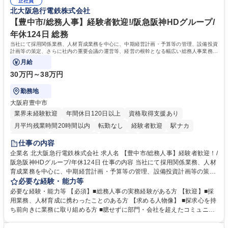
道路施設や道路工事現場の見学ツアー事業 ※入社後は上記いずれかの部門
正社員
部門など多岐に渡る業務を経験できます。 ■様々なプロジェクト：駐車場
北大阪急行電鉄株式会社
へ配属。※業務内容変更の範囲：会社の定める業務 募集職種 【都庁グル
事業の他、新宿駅西口広場内に設置された照明を兼ねた広告「ブライトサ
ープ】総合職（事務）◇残業月平均9時間未満／有給年平均16日取得
イン」の管理運営を行うなど、事業収益を生み出す活動を積極的に行って
【豊中市/総務人事】経験者歓迎!/阪急阪神HDグループ/
います。 学歴・資格 学歴：大学院 大学 高専 短大 専修学校 高校 語学力：
年休124日 総務
資格：
当社にて採用関係業務、人材育成業務を中心に、中期経営計画・予算等の管理、設備投資
計画等の策定、さらに社内の重要会議の運営等、経営の根幹となる幅広い総務人事業務全
般を担当していただきます。
月給
30万円～38万円
勤務地
大阪府豊中市
業界未経験歓迎
年間休日120日以上
資格取得支援あり
月平均残業時間20時間以内
転勤なし
経験者歓迎
駅ナカ
退職金あり
完全週休2日制
交通費支給
駅近5分以内
仕事の内容
土日祝休み
服装自由
昼食補助あり
食事補助あり
企業名 北大阪急行電鉄株式会社 求人名 【豊中市/総務人事】経験者歓迎！/
阪急阪神HDグループ/年休124日 仕事の内容 当社にて採用関係業務、人材
育成業務を中心に、中期経営計画・予算等の管理、設備投資計画等の策
定、さらに社内の重要会議の運営等、経営の根幹となる幅広い総務人事業
必要な経験・能力等
務全般を担当していただきます。 【主な業務内容】 ■採用関係業務および
必要な経験・能力等 【必須】■総務人事の実務経験がある方 【歓迎】■採
人材育成(社員研修)業務の推進 ■中期経営計画および予算等の管理 ■設備
用業務、人材育成に携わったことのある方 【求める人物像】 ■探求心を持
投資計画等の策定 ■社内の重要会議の運営 ■その他総務人事業務全般 【入
ち前向きに業務に取り組める方 ■臆せずに部門・会社を超えたコミュニケ
社後】入社後は採用や育成をメインに担当し将来的には経営根幹に関わる
ーションの取れる方 ■自分で考えて行動のできる方 ■第二の創業期を迎え
総務人事業務全般へ幅広く従事していただきます。 募集職種 【豊中市/総