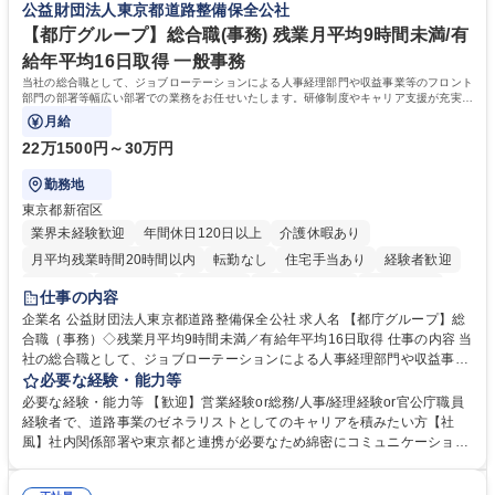
公益財団法人東京都道路整備保全公社
や社内副業等を活用し、 一人ひとりが挑戦できるカルチャーが浸透してい
ます。 学歴・資格 学歴：大学院 大学 高専 短大 専修学校 高校 語学力：
【都庁グループ】総合職(事務) 残業月平均9時間未満/有
資格：
給年平均16日取得 一般事務
当社の総合職として、ジョブローテーションによる人事経理部門や収益事業等のフロント
部門の部署等幅広い部署での業務をお任せいたします。研修制度やキャリア支援が充実し
ております！ ※下記業務詳細
月給
22万1500円～30万円
勤務地
東京都新宿区
業界未経験歓迎
年間休日120日以上
介護休暇あり
月平均残業時間20時間以内
転勤なし
住宅手当あり
経験者歓迎
研修あり
退職金あり
賞与あり
完全週休2日制
交通費支給
仕事の内容
駅近5分以内
資格取得手当あり
食事補助あり
企業名 公益財団法人東京都道路整備保全公社 求人名 【都庁グループ】総
合職（事務）◇残業月平均9時間未満／有給年平均16日取得 仕事の内容 当
社の総合職として、ジョブローテーションによる人事経理部門や収益事業
等のフロント部門の部署等幅広い部署での業務をお任せいたします。研修
必要な経験・能力等
制度やキャリア支援が充実しております！ ※下記業務詳細 【業務詳細】■
必要な経験・能力等 【歓迎】営業経験or総務/人事/経理経験or官公庁職員
管理部門：広報、人事、経理など当公社の運営に係る管理業務 ■収益部
経験者で、道路事業のゼネラリストとしてのキャリアを積みたい方【社
門：駐車場の新規開拓、管理運営、新宿駅西口広場の「イベントコーナ
風】社内関係部署や東京都と連携が必要なため綿密にコミュニケーション
ー」などの管理運営 ■道路部門：整備の急がれる骨格幹線道路や木造住宅
を図っています。 【業務の魅力】■幅広く携われる：総合職（事務）で
密集地域の特定整備路線の用地取得、道路に関する普及啓発事業、都内の
は、駐車場の管理運営や道路用地の取得、公益財団法人の中枢を担う管理