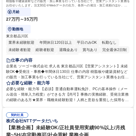
樹脂板や建築資材などの販売・加工事業を行っている当社にて、営業アシスタント業務を
お任せいたします。注文対応やWebデータの出力、各所への発注・加工依頼のほか、電
話・メール対応等の事務業務を担当します。
月給
27万円～35万円
勤務地
東京都品川区
業界未経験歓迎
年間休日120日以上
平日のみOK
転勤なし
未経験者歓迎
経験者歓迎
退職金あり
賞与あり
完全週休2日制
交通費支給
駅近5分以内
土日祝休み
仕事の内容
企業名 ソーゴー株式会社 求人名 東京都品川区【営業アシスタント】未経
験OK◆受発注・事務◆年間休日130日 仕事の内容 樹脂板や建築資材など
の販売・加工事業を行っている当社にて、営業アシスタント業務をお任せ
いたします。注文対応やWebデータの出力、各所への発注・加工依頼のほ
必要な経験・能力等
か、電話・メール対応等の事務業務を担当します。 ■受注・発注業務：FA
必要な経験・能力等 【必須】普通自動車運転免許、PCの基本操作（メー
Xによる注文対応、Web発注データのプリントアウト、各仕入先・協力会
ル送信・簡単入力程度）ができる方【尚可】事務の実務経験、受発注業務
社への発注および加工依頼等 ■納品書・請求書の作成および発送手配 ■商
の経験のある方★業界・職種未経験歓迎！人柄と意欲を重視した採用を行
品手配・在庫確認・納期調整 ■電話・メールでの問い合わせ対応および付
っています。 【要件】未経験歓迎！未経験からスタートして長く勤務する
随する事務全般 ※高度なPCスキルは不要です。【業務内容の変更範囲】
社員が多数在籍しています。 【求める人物像】納期優先の業界のため状況
当社の指定する業務 募集職種 東京都品川区【営業アシスタント】未経験O
契約社員
変化に臨機応変かつ柔軟に対応できる方、約束を守り正確に作業を進めら
株式会社NTTデータだいち
K◆受発注・事務◆年間休日130日
れる方を求めています。高度なPCスキルや関数知識は一切不要です。丁
寧な指導体制が整っているため、安心してお仕事をスタートしていただけ
【業務企画】未経験OK/正社員登用実績90%以上/月残
ます。 学歴・資格 学歴：大学院 大学 高専 短大 専修学校 高校 語学力：
業~5H/在宅勤務可/社会貢献 業務企画