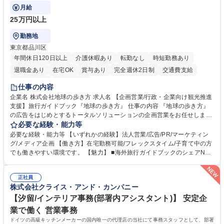
たい国内外の行政や企業です。
月給
25万円以上
勤務地
東京都品川区
年間休日120日以上
介護休暇あり
転勤なし
時短勤務あり
退職金あり
在宅OK
賞与あり
完全週休2日制
交通費支給
駅近5分以内
土日祝休み
仕事の内容
企業名 株式会社地球の歩き方 求人名 【企画営業/行政・企業向け観光推進
支援】旅行ガイドブック『地球の歩き方』 仕事の内容 『地球の歩き方』
の広告をはじめとするトータルソリューションの企画営業をお任せしま
す。クライアントは、観光（海外旅行、国内旅行、インバウンド）で地域
必要な経験・能力等
や事業を推進したい国内外の行政や企業です。 【業務詳細】■『地球の歩
必要な経験・能力等 【いずれかの経験】法人営業/広告/PR/マーケティン
き方』は海外旅行ガイドブックのNo.1ブランドであり、国内旅行において
グ/メディア企画 【働き方】在宅勤務可能/フレックスタイム/子育て中の方
も牽引しております。観光推進支援においても、業界を牽引する意欲的な
でも働きやすい環境です。 【魅力】 ■海外旅行ガイドブックのシェアNo.1
取り組みが期待されています■インバウンドは、日本の地域の未来を担う
メディアとして、個人旅行文化の拡大と定着を担ってきたブランドに携わ
国策事業です。「GOOD LUCK TRIP」は、海外旅行ガイドブックと同様
ることが可能です。 ■国内旅行ガイドブックは立ち上げ間もない新規事業
に、インバウンドのトップブランドに成長しております■旅が業務であ
正社員
であり、「地球の歩き方」としてどう取り組むか、共に形を作るコアメン
株式会社クライス・アンド・カンパニー
り、日常です。旅好きにはこれ以上ない環境です 募集職種 【企画営業/行
バーとして活躍いただきます。 学歴・資格 学歴：大学院 大学 語学力： 資
政・企業向け観光推進支援】旅行ガイドブック『地球の歩き方』
格：
【汐留/インテリア事務(部署内アシスタント)】 安定企
業で働く 営業事務
ドイツの高級キッチンメーカーの国内唯一の代理店の当社にて事務スタッフとして、部署