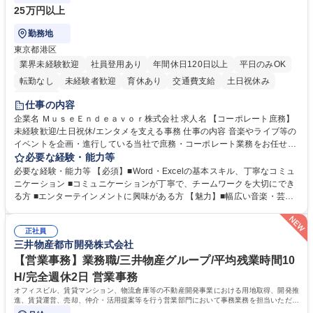
25万円以上
勤務地
東京都港区
業界未経験歓迎
社員登用あり
年間休日120日以上
平日のみOK
転勤なし
未経験者歓迎
育休あり
交通費支給
土日祝休み
服装自由
仕事の内容
企業名 ＭｕｓｅＥｎｄｅａｖｏｒ株式会社 求人名 【コーポレート庶務】
未経験歓迎/土日祝休/エンタメを支える事務 仕事の内容 音楽やライブ等の
イベントを企画・進行している当社で庶務・コーポレート業務をお任せし
ます。幅広い音楽・芸能業務のインフラとなる社内業務全般をサポート
必要な経験・能力等
し、チームの円滑な運営を支えていただきます。 ■社内の庶務・一般事務
必要な経験・能力等 【必須】■Word・Excelの基本スキル、丁寧なコミュ
全般、書類整理、備品管理・発注 ■郵便物の仕分け、来客・電話対応、社
ニケーション ■コミュニケーションが丁寧で、チームワークを大切にでき
内環境の維持サポート ■経理や人事/採用の外注事業者とのやりとり・プロ
る方 ■エンターテインメントに興味がある方 【魅力】■幅広い音楽・芸能
セスの推進 ★外注連携など幅広い業務に携わるため、事務スキルだけでな
ビジネスを展開する企業のインフラを支えるため、エンタメ業界の裏側を
く 進行管理能力や調整力など、市場価値の高いキャリアアップが可能で
体感しながら、社会貢献性の高い業務に携わることができます。■単なる
す。 ※業務の変更範囲：会社の定める業務※ 募集職種 【コーポレート庶
正社員
ルーティンワークに留まらず、外注事業者との連携や業務プロセスの推進
三井物産都市開発株式会社
務】未経験歓迎/土日祝休/エンタメを支える事務
など、自らの裁量で組織の仕組みづくりに関われるやりがいがあります。
■土日祝休みで、プライベートと両立しながら専門スキルを磨ける環境で
【営業事務】業務職/三井物産グループ/平均残業時間10
す。 学歴・資格 学歴：大学院 大学 高専 短大 専修学校 高校 語学力： 資
H/完全週休2日 営業事務
格：
オフィスビル、賃貸マンション、物流倉庫等の不動産開発事業における用地取得、開発推
進、賃貸運営、売却、仲介・活用提案等を行う営業部門において事務業務を担当いただき
ます。