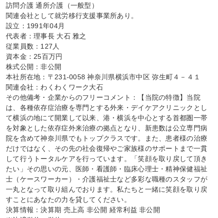
訪問介護 通所介護（一般型）

関連会社として就労移行支援事業所あり。

設立：1991年04月

代表者：理事長 大石 雅之

従業員数：127人

資本金：25百万円

株式公開：非公開

本社所在地：〒231-0058 神奈川県横浜市中区 弥生町４－４１

関連会社：わくわくワーク大石

その他備考・企業からのフリーコメント：【当院の特徴】当院
は、各種依存症治療を専門とする外来・デイケアクリニックとし
て横浜の地にて開業して以来、港・横浜を中心とする首都圏一帯
を対象とした依存症外来治療の拠点となり、新患数は公立専門病
院を含めて神奈川県でもトップクラスです。また、患者様の治療
だけではなく、その先の社会復帰やご家族様のサポートまで一貫
して行うトータルケアを行っています。「笑顔を取り戻して頂き
たい」その思いの元、医師・看護師・臨床心理士・精神保健福祉
士（ケースワーカー）・介護福祉士など多彩な職種のスタッフが
一丸となって取り組んでおります。私たちと一緒に笑顔を取り戻
すことにあなたの力を貸してください。

決算情報：決算期 売上高 非公開 経常利益 非公開
