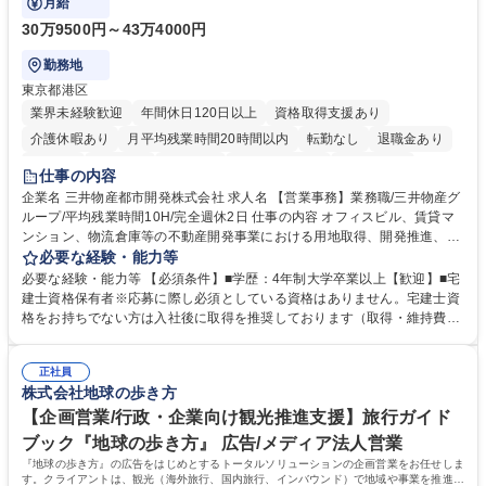
月給
30万9500円～43万4000円
勤務地
東京都港区
業界未経験歓迎
年間休日120日以上
資格取得支援あり
介護休暇あり
月平均残業時間20時間以内
転勤なし
退職金あり
在宅OK
賞与あり
育休あり
完全週休2日制
交通費支給
仕事の内容
駅近5分以内
土日祝休み
寮・社宅あり
企業名 三井物産都市開発株式会社 求人名 【営業事務】業務職/三井物産グ
ループ/平均残業時間10H/完全週休2日 仕事の内容 オフィスビル、賃貸マ
ンション、物流倉庫等の不動産開発事業における用地取得、開発推進、賃
貸運営、売却、仲介・活用提案等を行う営業部門において事務業務を担当
必要な経験・能力等
いただきます。 【詳細】・契約書管理、契約書製本、捺印対応、ファイリ
必要な経験・能力等 【必須条件】■学歴：4年制大学卒業以上【歓迎】■宅
ング、登記簿取得、調書取得・支払業務（各種費用支払、支払管理、請
建士資格保有者※応募に際し必須としている資格はありません。宅建士資
求・支払データ登録、取引先マスター申請対応）・予算作成及び予実管
格をお持ちでない方は入社後に取得を推奨しております（取得・維持費用
理・各種稟議書、報告書作成業務・各種台帳管理、交際費・会議費支払報
の一部補助あり） 【求める人物像】 ・向学心豊かで、主体的に行動でき
告書作成及び月次管理・部内総務庶務全般 など※※配属先によっては上記
る方。 ・社内外の多様な関係者と協調して業務を進められるコミュニケー
の他に担当頂く業務が発生する場合があります。 募集職種 【営業事務】
正社員
ション力がある方。 ・チャレンジを厭わず、粘り強く業務に取り組める
株式会社地球の歩き方
業務職/三井物産グループ/平均残業時間10H/完全週休2日
方。多様な関係者と謙虚に信頼関係を構築でき、期限を意識したスケジュ
ール管理が出来る方。※将来的に他部署（営業部門、コーポレート部門）
【企画営業/行政・企業向け観光推進支援】旅行ガイド
へのジョブローテーションの可能性があります。 学歴・資格 学歴：大学
ブック『地球の歩き方』 広告/メディア法人営業
院 大学 語学力： 資格：宅地建物取引士
『地球の歩き方』の広告をはじめとするトータルソリューションの企画営業をお任せしま
す。クライアントは、観光（海外旅行、国内旅行、インバウンド）で地域や事業を推進し