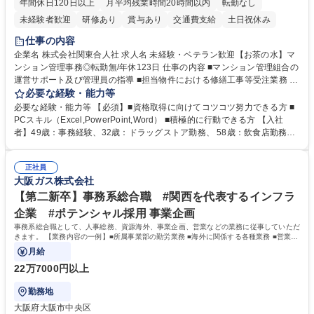
年間休日120日以上
月平均残業時間20時間以内
転勤なし
未経験者歓迎
研修あり
賞与あり
交通費支給
土日祝休み
仕事の内容
企業名 株式会社関東合人社 求人名 未経験・ベテラン歓迎【お茶の水】マ
ンション管理事務◎転勤無/年休123日 仕事の内容 ■マンション管理組合の
運営サポート及び管理員の指導 ■担当物件における修繕工事等受注業務 ■
事務所内での事務業務等 ★異業界からの転職者が多数活躍しています
必要な経験・能力等
【年収補足】532万円 ＋別途インセンティヴで平均約100万円/年（昨年度
必要な経験・能力等 【必須】■資格取得に向けてコツコツ努力できる方 ■
実績） ＋管理業務主任者資格手当50,000円/月 ★親会社である株式会社合
PCスキル（Excel,PowerPoint,Word） ■積極的に行動できる方 【入社
人社計画研究所社のグループ会社として、質の高いサービスと適性価格を
者】49歳：事務経験、32歳：ドラッグストア勤務、 58歳：飲食店勤務
武器に約20年受託戸数増加中です。https://www.gojin.co.jp/abt/abt_3.html
等：中途採用の9割が未経験者！ 【資格取得支援】■メンター制度■社内模
募集職種 未経験・ベテラン歓迎【お茶の水】マンション管理事務◎転勤
試や研修制度など充実！ ＊未資格者の8割以上が入社2年以内に資格を取
無/年休123日
正社員
得出来ております！ 【魅力】■フレックス制度、未経験からでも下限年収
大阪ガス株式会社
を一律支給！ ■管理業務主任者資格取得後には50,000円/月の手当あり！
学歴・資格 学歴：大学院 大学 高専 短大 専修学校 高校 語学力： 資格：第
【第二新卒】事務系総合職 #関西を代表するインフラ
一種運転免許普通自動車
企業 #ポテンシャル採用 事業企画
事務系総合職として、人事総務、資源海外、事業企画、営業などの業務に従事していただ
きます。 【業務内容の一例】■所属事業部の勤労業務 ■海外に関係する各種業務 ■営業部
門の企画スタッフ、ルート営業
月給
22万7000円以上
勤務地
大阪府大阪市中央区