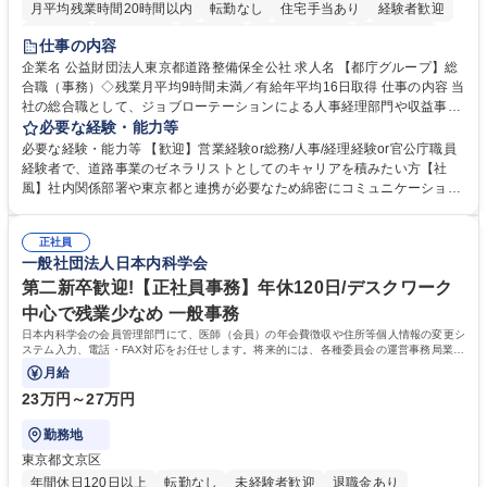
月平均残業時間20時間以内
転勤なし
住宅手当あり
経験者歓迎
研修あり
退職金あり
賞与あり
完全週休2日制
交通費支給
仕事の内容
駅近5分以内
資格取得手当あり
食事補助あり
企業名 公益財団法人東京都道路整備保全公社 求人名 【都庁グループ】総
合職（事務）◇残業月平均9時間未満／有給年平均16日取得 仕事の内容 当
社の総合職として、ジョブローテーションによる人事経理部門や収益事業
等のフロント部門の部署等幅広い部署での業務をお任せいたします。研修
必要な経験・能力等
制度やキャリア支援が充実しております！ ※下記業務詳細 【業務詳細】■
必要な経験・能力等 【歓迎】営業経験or総務/人事/経理経験or官公庁職員
管理部門：広報、人事、経理など当公社の運営に係る管理業務 ■収益部
経験者で、道路事業のゼネラリストとしてのキャリアを積みたい方【社
門：駐車場の新規開拓、管理運営、新宿駅西口広場の「イベントコーナ
風】社内関係部署や東京都と連携が必要なため綿密にコミュニケーション
ー」などの管理運営 ■道路部門：整備の急がれる骨格幹線道路や木造住宅
を図っています。 【業務の魅力】■幅広く携われる：総合職（事務）で
密集地域の特定整備路線の用地取得、道路に関する普及啓発事業、都内の
は、駐車場の管理運営や道路用地の取得、公益財団法人の中枢を担う管理
道路施設や道路工事現場の見学ツアー事業 ※入社後は上記いずれかの部門
正社員
部門など多岐に渡る業務を経験できます。 ■様々なプロジェクト：駐車場
一般社団法人日本内科学会
へ配属。※業務内容変更の範囲：会社の定める業務 募集職種 【都庁グル
事業の他、新宿駅西口広場内に設置された照明を兼ねた広告「ブライトサ
ープ】総合職（事務）◇残業月平均9時間未満／有給年平均16日取得
イン」の管理運営を行うなど、事業収益を生み出す活動を積極的に行って
第二新卒歓迎!【正社員事務】年休120日/デスクワーク
います。 学歴・資格 学歴：大学院 大学 高専 短大 専修学校 高校 語学力：
中心で残業少なめ 一般事務
資格：
日本内科学会の会員管理部門にて、医師（会員）の年会費徴収や住所等個人情報の変更シ
ステム入力、電話・FAX対応をお任せします。将来的には、各種委員会の運営事務局業務
などにも幅広く携わっていただきます。
月給
23万円～27万円
勤務地
東京都文京区
年間休日120日以上
転勤なし
未経験者歓迎
退職金あり