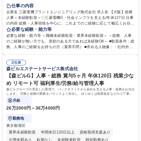
退職金あり
在宅OK
賞与あり
完全週休2日制
交通費支給
仕事の内容
駅近5分以内
土日祝休み
服装自由
寮・社宅あり
食事補助あり
企業名 三菱電機プラントエンジニアリング株式会社 求人名 【大阪】総務
人事＜未経験歓迎＞◇三菱電機G・社会インフラを支える/年休127日 仕事
の内容 総務・人事領域を中心に、これまでのご経験に応じて幅広くお任せ
します。 ＜具体的には＞ ・総務/人事労務（給与・社保・勤怠管理など）
必要な経験・能力等
・採用・教育研修 ・福利厚生運用 など ※基本的には事務所勤務ですが、
必要な経験・能力等 ＜職種未経験歓迎・業界未経験歓迎＞ ～総務、人事
採用や教育等の業務内容により、関西圏以外への日帰り・宿泊を伴う国内
のご経験が無い方でも、意欲のある方であれば未経験OK～ ■歓迎条件：総
出張もございます。 ※担当業務を持ちつつ、お互いに助け合いながら、総
務、人事のご経験をお持ちの方（業界不問） ■求める人物像：・社内外の
務部という組織として協力しながら進める体制です。 募集職種 【大阪】
関係各部門との調整を率先して行い、業務を円滑に遂行できる協調性やコ
総務人事＜未経験歓迎＞◇三菱電機G・社会インフラを支える/年休127日
ミュニケーション能力を持っている方 ・人事総務領域に興味がありゼネラ
正社員
リスト志向をお持ちの方 学歴・資格 学歴：大学院 大学 語学力： 資格：
森ビルエステートサービス株式会社
【森ビルG】人事・総務 賞与5ヶ月 年休120日 残業少な
め リモート可 福利厚生/労務/給与管理人事
森ビルグループの安定した環境で、バックオフィスから会社を支える人事・総務をお任せ
します。 労務と総務の業務をバランスよく担当し、ゆくゆくは制度改定などのコア業務
にも挑戦できる、やりがいある環境です。
月給
26万2000円～36万4000円
勤務地
東京都港区
業界未経験歓迎
年間休日120日以上
資格取得支援あり
介護休暇あり
転勤なし
未経験者歓迎
時短勤務あり