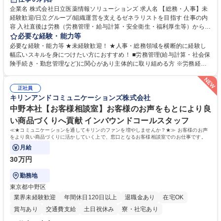
育休あり
完全週休2日制
交通費支給
土日祝休み
寮・社宅あり
企業名 株式会社日立医薬情報ソリューションズ 求人名 【総務・人事】未
経験歓迎/日立グループ/組織運営を支えるゼネラリストを目指す 仕事の内
容 入社直後は労務（労務管理・給与計算・安全衛生・福利厚生等）からお
任せいたします。将来は総務・採用・教育業務へ守備範囲を広げ、組織運
必要な経験・能力等
営を支えるゼネラリストをめざせます。 ・初期業務：労働時間管理、給与
必要な経験・能力等 ★未経験歓迎！ ★人事・総務領域を横断的に経験し
計算、社会保険対応、福利厚生管理、安全衛生、健康経営推進等をお任せ
幅広いスキルを身につけたい方におすすめ！ ■労務管理(給与計算・社会保
します。ご経験に応じて、休職者管理など、幅広く経験を積んでいただき
険手続き・勤怠管理など)に関心があり主体的に取り組める方 ※労務経験
ます。 ・将来的な広がり：総務・採用・教育・税務対応・経営企画等。
者は早期にご活躍いただけます。 ■チームで仕事を推進できる方■将来は
★メンバーがマンツーマンで丁寧に教えるため、ご経験が浅くても安心！
マネジメント職として活躍したい 【尚可】■人事、労務、採用、教育業務
幅広く経験を積みたい意欲がある方に最適な環境です。 募集職種 【総
正社員
のご経験 ■労務管理（給与計算・社会保険手続き・勤怠管理など）の経験
キリンアンドコミュニケーションズ株式会社
務・人事】未経験歓迎/日立グループ/組織運営を支えるゼネラリストを目
■衛生管理者の資格をお持ちの方 学歴・資格 学歴：大学院 大学 高専 短大
指す
専修学校 高校 語学力： 資格：
中野本社【お客様相談室】お客様のお声をもとにより良
い商品づくりへ貢献 インバウンドコールスタッフ
≪★コミュニケーションを通してキリンのファンを増やしませんか？★≫ お客様のお声
をより良い商品づくりに活かしていく上で、窓口となるお客様相談室でのお仕事です。
月給
30万円
勤務地
東京都中野区
業界未経験歓迎
年間休日120日以上
退職金あり
在宅OK
賞与あり
交通費支給
土日祝休み
寮・社宅あり