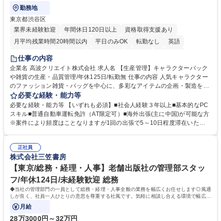
勤務地
東京都渋谷区
業界未経験歓迎
年間休日120日以上
資格取得支援あり
月平均残業時間20時間以内
平日のみOK
転勤なし
英語
住宅手当あり
研修あり
退職金あり
在宅OK
賞与あり
仕事の内容
完全週休2日制
交通費支給
駅近5分以内
中国語
土日祝休み
企業名 高波クリエイト株式会社 求人名 【生産管理】キャラクターバック
や雑貨の生産・品質管理/年休125日/転勤無 仕事の内容 人気キャラクター
のファッション雑貨・バッグを中心に、多彩なアイテムの企画・製造を手
掛ける当社にて、自社企画・開発商品の生産管理・品質管理を担当。『か
必要な経験・能力等
わいい』を届けるやりがいのあるポジションです。 有名ブランドやキャラ
必要な経験・能力等 【いずれも必須】■社会人経験３年以上■基本的なPC
クターライセンスを活用した商品の企画・開発・販売を行っています。企
スキル■普通自動車運転免許（AT限定可）■海外出張(主に中国)が可能な方
画段階から納品まで、商品の製造に関わる全てのプロセスにおいて、生産
※案件により頻度はことなりますが1回の出張で5～10日程度滞在いただ
管理及び品質管理を担当。仕様書の作成、生産スケジュールの組立て、工
く予定です。 【歓迎】■英語もしくは中国語に抵抗のない方■雑貨品など
場へ見積依頼・価格交渉、サンプルの品質確認や検査の手配、ライセンス
の生産管理業務の経験 ≪求める人物像≫ ・製品の検品業務などあるた
元様とのやり取り、輸入関連の書類の管理、国内倉庫での品質チェック、
正社員
め、『コツコツと実直に取り組める方』 ・工場やライセンス元を含む社内
株式会社三笠書房
工場開拓などがございます。 募集職種 【生産管理】キャラクターバック
外関係者と友好なコミュニケーションが取れる方 ※折衝は営業担当がメイ
や雑貨の生産・品質管理/年休125日/転勤無
ンで行います。 学歴・資格 学歴：大学院 大学 高専 短大 専修学校 高校 語
【東京/総務・経理・人事】老舗出版社の管理部スタッ
学力： 資格：
フ/年休124日/未経験歓迎 総務
◆当社の管理部門の一員として総務・経理・人事全般の業務を幅広くお任せします◎風通
しが良く、社員一人ひとりの意思を尊重する社風です。気軽に相談し合える環境で幅広い
バックオフィス業務を習得いただきます。
月給
28万3000円～32万円