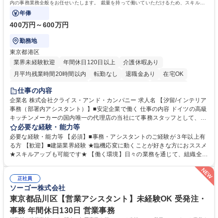
内の事務業務全般をお任せいたします。 裁量を持って働いていただけるため、スキルア
ップも可能です。
年俸
400万円～600万円
勤務地
東京都港区
業界未経験歓迎
年間休日120日以上
介護休暇あり
月平均残業時間20時間以内
転勤なし
退職金あり
在宅OK
育休あり
完全週休2日制
インセンティブあり
交通費支給
仕事の内容
駅近5分以内
土日祝休み
企業名 株式会社クライス・アンド・カンパニー 求人名 【汐留/インテリア
事務（部署内アシスタント）】■安定企業で働く 仕事の内容 ドイツの高級
キッチンメーカーの国内唯一の代理店の当社にて事務スタッフとして、部
署内の事務業務全般をお任せいたします。 裁量を持って働いていただける
必要な経験・能力等
ため、スキルアップも可能です。 【部署内の事務業務全般】 ■サンプルの
必要な経験・能力等 【必須】■事務・アシスタントのご経験が３年以上有
仕分け・整理 ■電話応対 ■書類作成（会議資料、お客様宛請求書、支払書
る方 【歓迎】■建築業界経験 ★臨機応変に動くことが好きな方におススメ
類を取りまとめて経理へ提出等） ■ショールームアテンド・運営・予約業
★スキルアップも可能です★ 【働く環境】日々の業務を通じて、組織全体
務 ■広報・PR業務のアシスタント（SNS投稿補助、資料作成など） ■納品
のサポートを行い、成果を実感できる仕事です。また、コミュニケーショ
時の取扱説明書作成・送付（キッチン、機器等の商品） 募集職種 【汐留/
ンスキルや問題解決能力が磨かれ、キャリアアップのチャンスも豊富。チ
インテリア事務（部署内アシスタント）】■安定企業で働く
正社員
ームとの協力や新しいアイデアを活かす場もあり、やりがいを感じながら
ソーゴー株式会社
働けます。 【歓迎】 ■インテリアの業界のご経験が有る方■PCの作業に慣
れている方 学歴・資格 学歴：大学院 大学 高専 短大 専修学校 語学力： 資
東京都品川区【営業アシスタント】未経験OK 受発注・
格：
事務 年間休日130日 営業事務