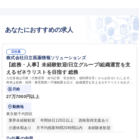
あなたにおすすめの求人
正社員
株式会社日立医薬情報ソリューションズ
【総務・人事】未経験歓迎/日立グループ/組織運営を支
えるゼネラリストを目指す 総務
入社直後は労務（労務管理・給与計算・安全衛生・福利厚生等）からお任せいたします。
将来は総務・採用・教育業務へ守備範囲を広げ、組織運営を支えるゼネラリストをめざせ
ます。
月給
27万7000円以上
勤務地
東京都千代田区
業界未経験歓迎
年間休日120日以上
資格取得支援あり
介護休暇あり
月平均残業時間20時間以内
未経験者歓迎
住宅手当あり
時短勤務あり
退職金あり
在宅OK
賞与あり
仕事の内容