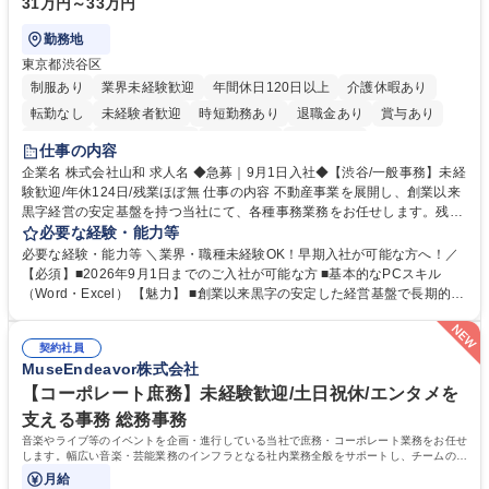
31万円～33万円
勤務地
東京都渋谷区
制服あり
業界未経験歓迎
年間休日120日以上
介護休暇あり
転勤なし
未経験者歓迎
時短勤務あり
退職金あり
賞与あり
育休あり
完全週休2日制
交通費支給
土日祝休み
仕事の内容
企業名 株式会社山和 求人名 ◆急募｜9月1日入社◆【渋谷/一般事務】未経
験歓迎/年休124日/残業ほぼ無 仕事の内容 不動産事業を展開し、創業以来
黒字経営の安定基盤を持つ当社にて、各種事務業務をお任せします。残業
がほぼ発生せず、連続した日程の有給取得が可能なため、WLBを整えたい
必要な経験・能力等
方にお勧めの環境です！ 入社後はOJTを通じて丁寧に研修を行いますの
必要な経験・能力等 ＼業界・職種未経験OK！早期入社が可能な方へ！／
で、事務未経験の方でも安心して臨むことができます。 【業務詳細】■電
【必須】■2026年9月1日までのご入社が可能な方 ■基本的なPCスキル
話・来客対応 ■物件の鍵や社内の備品管理 ■データ入力や書類作成 ■契約
（Word・Excel） 【魅力】 ■創業以来黒字の安定した経営基盤で長期的に
書などのファイリング ■郵送物の仕訳・発送 など 募集職種 ◆急募｜9月1
安心して働ける環境 ■残業ほぼなしで働きやすさ抜群、プライベートとの
日入社◆【渋谷/一般事務】未経験歓迎/年休124日/残業ほぼ無
両立が可能 ■有給取得を積極的に推奨、年間10日程度の取得実績 ■1ヶ月
契約社員
のOJTで業務を習得可能、未経験でもしっかりサポート 学歴・資格 学
MuseEndeavor株式会社
歴：大学院 大学 高専 短大 語学力： 資格：
【コーポレート庶務】未経験歓迎/土日祝休/エンタメを
支える事務 総務事務
音楽やライブ等のイベントを企画・進行している当社で庶務・コーポレート業務をお任せ
します。幅広い音楽・芸能業務のインフラとなる社内業務全般をサポートし、チームの円
滑な運営を支えていただきます。
月給