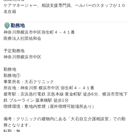
ケアマネージャー、相談支援専門員、ヘルパーのスタッフが１０
名在籍
勤務地
神奈川県横浜市中区弥生町４－４１番

医療法人社団祐和会

予定勤務地

神奈川県横浜市中区

勤務地

勤務地①

事業所名：大石クリニック

所在地：神奈川県 横浜市中区 弥生町４－４１番

最寄駅：京浜急行電鉄 京急本線 黄金町駅 徒歩6分、横浜市営地下
鉄 ブルーライン 阪東橋駅 徒歩1分

喫煙環境：敷地内禁煙（屋外喫煙可能場所あり）

備考：クリニックの建物内にある「大石自立介護相談室」での勤
務となります。

転勤：無