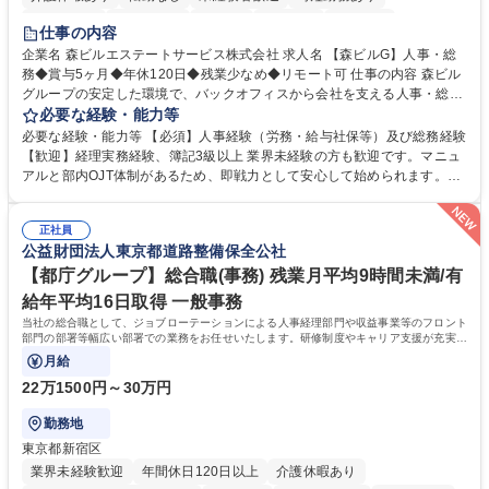
経験者歓迎
退職金あり
在宅OK
賞与あり
育休あり
仕事の内容
完全週休2日制
交通費支給
長期歓迎
駅近5分以内
土日祝休み
企業名 森ビルエステートサービス株式会社 求人名 【森ビルG】人事・総
務◆賞与5ヶ月◆年休120日◆残業少なめ◆リモート可 仕事の内容 森ビル
グループの安定した環境で、バックオフィスから会社を支える人事・総務
をお任せします。 労務と総務の業務をバランスよく担当し、ゆくゆくは制
必要な経験・能力等
度改定などのコア業務にも挑戦できる、やりがいある環境です。 ■勤怠管
必要な経験・能力等 【必須】人事経験（労務・給与社保等）及び総務経験
理、給与計算、社会保険手続き、年末調整等の労務管理全般 ■入退社手続
【歓迎】経理実務経験、簿記3級以上 業界未経験の方も歓迎です。マニュ
き、社内規定の改定や人事制度改定などのコア業務 ■社内イベントの企画
アルと部内OJT体制があるため、即戦力として安心して始められます。
運営やその他総務業務全般 ※労務と総務を1：1の割合でお任せ。 入社後
【魅力・やりがい】森ビルGの安定基盤で労務から総務まで幅広く携われ
は部内のOJTを中心に、あなたの経験に合わせて不足している部分はいつ
ます。定型業務に留まらず、社内規定や人事制度の改定など会社のコア業
でも質問・相談できる環境が整っているため、安心して成長できます。 募
正社員
務に挑戦できるため、自身の成長と組織への貢献度をダイレクトに実感で
公益財団法人東京都道路整備保全公社
集職種 【森ビルG】人事・総務◆賞与5ヶ月◆年休120日◆残業少なめ◆
きます。 残業少なめ、週1日リモート可など、ワークライフバランスを保
リモート可
ち長期活躍できる環境です。 「これまでの幅広い経験を活かし、長期的な
【都庁グループ】総合職(事務) 残業月平均9時間未満/有
キャリアを築きたい」という前向きな意欲と挑戦を全力で応援します。 学
給年平均16日取得 一般事務
歴・資格 学歴：大学院 大学 高専 短大 専修学校 高校 語学力： 資格：日商
当社の総合職として、ジョブローテーションによる人事経理部門や収益事業等のフロント
簿記検定1級 日商簿記検定2級 日商簿記検定3級
部門の部署等幅広い部署での業務をお任せいたします。研修制度やキャリア支援が充実し
ております！ ※下記業務詳細
月給
22万1500円～30万円
勤務地
東京都新宿区
業界未経験歓迎
年間休日120日以上
介護休暇あり