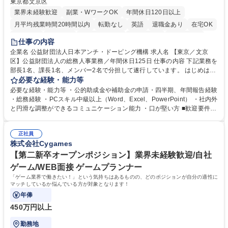
東京都文京区
業界未経験歓迎
副業・WワークOK
年間休日120日以上
月平均残業時間20時間以内
転勤なし
英語
退職金あり
在宅OK
賞与あり
育休あり
完全週休2日制
交通費支給
土日祝休み
仕事の内容
食事補助あり
企業名 公益財団法人日本アンチ・ドーピング機構 求人名 【東京／文京
区】公益財団法人の総務人事業務／年間休日125日 仕事の内容 下記業務を
部長1名、課長1名、メンバー2名で分担して遂行しています。 はじめは担
当者として業務を覚えていただき、ゆくゆくはリーダーやマネージャーポ
必要な経験・能力等
ジションとして活躍いただくことを期待しています。 【総務・人事グルー
必要な経験・能力等 ・公的助成金や補助金の申請・四半期、年間報告経験
プの業務内容】 ・人事制度関連 ・採用活動 ・教育研修の企画、実行 ・勤
・総務経験 ・PCスキル中級以上（Word、Excel、PowerPoint） ・社内外
怠管理 ・官公庁への各種提出 ・法定の会議運営（評議員会、理事会） ・
と円滑な調整ができるコミュニケーション能力 ・口が堅い方 ■歓迎要件
コンプライアンス ・内部規程やルールの管理、整備、文書管理 ・契約関
・採用業務経験 ・英語に抵抗がない方 ・営業経験 学歴・資格 学歴：大学
連 ・衛生管理 ・防災関連・公的助成金の管理・オフィス、ファシリティ
院 大学 高専 短大 専修学校 高校 語学力： 資格：
管理 ・福利厚生関連 ・職員からの問合せ、相談対応 ・その他日常の総務
正社員
株式会社Cygames
業務全般 募集職種 【東京／文京区】公益財団法人の総務人事業務／年間
休日125日
【第二新卒オープンポジション】業界未経験歓迎/自社
ゲーム/WEB面接 ゲームプランナー
「ゲーム業界で働きたい！」という気持ちはあるものの、どのポジションが自分の適性に
マッチしているか悩んでいる方が対象となります！
年俸
450万円以上
勤務地