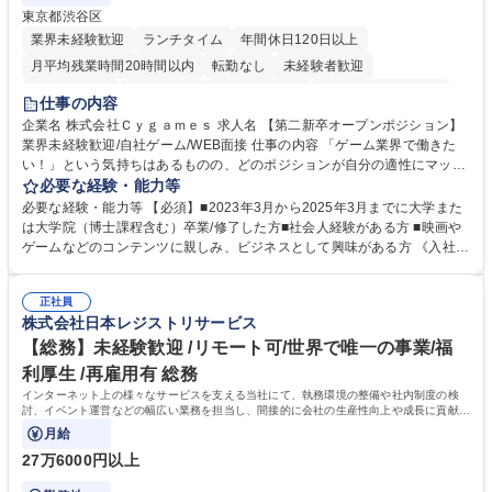
東京都渋谷区
業界未経験歓迎
ランチタイム
年間休日120日以上
月平均残業時間20時間以内
転勤なし
未経験者歓迎
住宅手当あり
経験者歓迎
完全週休2日制
インセンティブあり
仕事の内容
交通費支給
土日祝休み
服装自由
昼食補助あり
第二新卒歓迎
企業名 株式会社Ｃｙｇａｍｅｓ 求人名 【第二新卒オープンポジション】
業界未経験歓迎/自社ゲーム/WEB面接 仕事の内容 「ゲーム業界で働きた
食事補助あり
い！」という気持ちはあるものの、どのポジションが自分の適性にマッチ
しているか悩んでいる方が対象となります！ 総合職（プランナー/データ
必要な経験・能力等
アナリストなど）、技術職（開発エンジニ ア/インフラエンジニアな
必要な経験・能力等 【必須】■2023年3月から2025年3月までに大学また
ど）、デザイン職（デザイナー/イラストレ ーターなど）等から、面接で
は大学院（博士課程含む）卒業/修了した方■社会人経験がある方 ■映画や
ご希望と適正にマッチしたポジションをご案内いたします。ゲームやエン
ゲームなどのコンテンツに親しみ、ビジネスとして興味がある方 《入社実
タメコンテンツが大好きで、「ゲーム業界の未来を自らの手で作りたい」
績 例》 ・メーカー → プロジェクトマネージャー ・ソーシャルゲーム →
「最高のコンテンツを作るためには、何でもやる」という情熱に溢れた方
ゲームプランナー ・通信 → ゲームエンジニア ・独立行政法人 → データ
のご応募をお待ちしております。 募集職種 【第二新卒オープンポジショ
正社員
サイエンティスト 学歴・資格 学歴：大学院 大学 語学力： 資格：
株式会社日本レジストリサービス
ン】業界未経験歓迎/自社ゲーム/WEB面接
【総務】未経験歓迎 /リモート可/世界で唯一の事業/福
利厚生 /再雇用有 総務
インターネット上の様々なサービスを支える当社にて、執務環境の整備や社内制度の検
討、イベント運営などの幅広い業務を担当し、間接的に会社の生産性向上や成長に貢献し
ている部署です。
月給
27万6000円以上