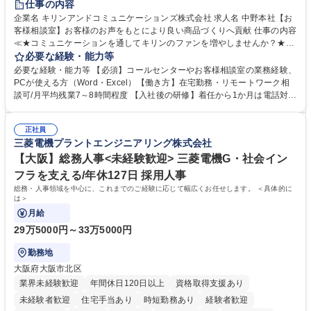
仕事の内容
企業名 キリンアンドコミュニケーションズ株式会社 求人名 中野本社【お
客様相談室】お客様のお声をもとにより良い商品づくりへ貢献 仕事の内容
≪★コミュニケーションを通してキリンのファンを増やしませんか？★≫
お客様のお声をより良い商品づくりに活かしていく上で、窓口となるお客
必要な経験・能力等
様相談室でのお仕事です。 日々お客様からいただくキリングループへのご
必要な経験・能力等 【必須】コールセンターやお客様相談室の業務経験、
意見を、企業活動に活かしています。お客様からの声に迅速かつ誠意をも
PCが使える方（Word・Excel）【働き方】在宅勤務・リモートワーク相
って対応、情報提供するとともにグループ内活動に反映しています。 【具
談可/月平均残業7～8時間程度 【入社後の研修】着任から1か月は電話対応
体的には】電話応対、メール、お手紙対応、ご指摘品調査報告書作成、有
のOJTを中心に実施し、電話対応に慣れた段階でメール・手紙のOJTを実
人チャットボット対応など。 【1日の対応件数】■電話：月間一人当たり
施する予定です。独り立ち以降もしっかりフォローする体制を整えていま
平均100件前後■メール・手紙：同上40件前後 募集職種 中野本社【お客様
正社員
すのでご安心ください。 【当社について】キリングループの広報機能を担
三菱電機プラントエンジニアリング株式会社
相談室】お客様のお声をもとにより良い商品づくりへ貢献
う会社として、お客様との出会いを大切にし、磨き上げたホスピタリティ
を込めてコミュニケーションをとりながら広報関連業務を行っておりま
【大阪】総務人事<未経験歓迎> 三菱電機G・社会イン
す。 学歴・資格 学歴：大学院 大学 高専 短大 専修学校 高校 語学力： 資
フラを支える/年休127日 採用人事
格：
総務・人事領域を中心に、これまでのご経験に応じて幅広くお任せします。 ＜具体的に
は＞
月給
29万5000円～33万5000円
勤務地
大阪府大阪市北区
業界未経験歓迎
年間休日120日以上
資格取得支援あり
未経験者歓迎
住宅手当あり
時短勤務あり
経験者歓迎