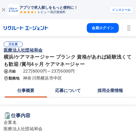
アプリで求人探しをもっと便利に！
インストール
レビュー高評価
無料
会員ログイン
正社員
医療法人社団祐和会
横浜/ケアマネージャー ブランク 資格があれば経験浅くて
も歓迎 /賞与4ヶ月 ケアマネージャー
22万8000円～23万6000円
月給
神奈川県横浜市中区
勤務地
仕事概要
応募について
採用企業情報
仕事内容
企業名

医療法人社団祐和会
