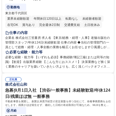
勤務地
東京都千代田区
業界未経験歓迎
年間休日120日以上
転勤なし
未経験者歓迎
在宅OK
賞与あり
完全週休2日制
交通費支給
土日祝休み
仕事の内容
企業名 株式会社三笠書房 求人名 【東京/総務・経理・人事】老舗出版社の
管理部スタッフ/年休124日/未経験歓迎 仕事の内容 ◆当社の管理部門の一
員として総務・経理・人事全般の業務を幅広くお任せします◎風通しが良
く、社員一人ひとりの意思を尊重する社風です。気軽に相談し合える環境
必要な経験・能力等
で幅広いバックオフィス業務を習得いただきます。 具体的には■総務：備
必要な経験・能力等 【いずれも必須】事務経験/簿記三級(または同等の知
品補充、採用に関するスケジュール調整など■経理；経費精算、入出金管
識) 【歓迎】出版業界経験 【こんな方におススメ！】 決算業務など狭く深
理、提示支払業務、問い合わせ対応など。 社員とのコミュニケーションを
く業務のキャリアを築いていきたい方よりも、広く浅くバックオフィスの
中心に着実にスキルアップをしていただけます。 得意な分野からゆくゆく
全体を把握し、どんな場面でも活躍できるキャリアを築いていきたい方。
は幅広い業務に携わり、意見やアイデアなど積極的に発信しやすい環境で
学歴・資格 学歴：大学院 大学 語学力： 資格：
す。 募集職種 【東京/総務・経理・人事】老舗出版社の管理部スタッフ/年
正社員
株式会社山和
休124日/未経験歓迎
急募|9月1日入社 【渋谷/一般事務】未経験歓迎/年休124
日/残業ほぼ無 一般事務
不動産事業を展開し、創業以来黒字経営の安定基盤を持つ当社にて、各種事務業務をお任
せします。残業がほぼ発生せず、連続した日程の有給取得が可能なため、WLBを整えた
い方にお勧めの環境です！
月給