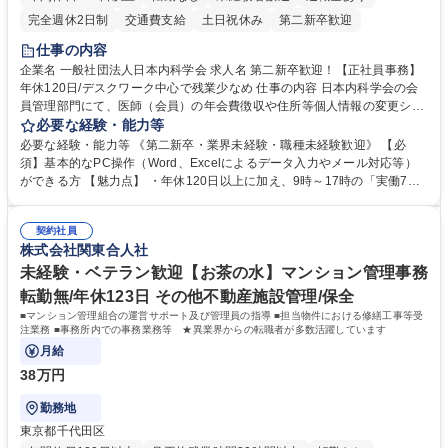
完全週休2日制
交通費支給
土日祝休み
第二新卒歓迎
仕事の内容
企業名 一般社団法人日本内科学会 求人名 第二新卒歓迎！【正社員事務】
年休120日/デスクワーク中心で残業少なめ 仕事の内容 日本内科学会の会
員管理部門にて、医師（会員）の年会費徴収や住所等個人情報の変更シス
テム入力、電話・FAX対応をお任せします。将来的には、各種委員会の運
必要な経験・能力等
営事務局業務などにも幅広く携わっていただきます。 【会員管理・データ
必要な経験・能力等 《第二新卒・業界未経験・職種未経験歓迎》 【必
入力業務】 ・医師（会員）の住所変更、個人情報のシステム登録・更新
須】基本的なPC操作（Word、Excelによるデータ入力やメール対応等）
・年会費の徴収管理や入金データの照合確認 【問い合わせ対応】 ・会員
ができる方 【魅力点】 ・年休120日以上に加え、9時～17時の「実働7時
（医師）からの電話、FAX、ネット申請に伴う相談受付 ・複雑な案件のへ
間勤務」で残業も少なくワークライフバランスは抜群です。 【将来的な業
のエスカレーション・連携対応 募集職種 第二新卒歓迎！【正社員事務】
務（各種委員会運営）】 ・学会内における各種委員会のスケジュール調
年休120日/デスクワーク中心で残業少なめ
契約社員
整、資料作成、当日の運営サポート 学歴・資格 学歴：大学院 大学 語学
株式会社関東合人社
力： 資格：
未経験・ベテラン歓迎【お茶の水】マンション管理事務
転勤無/年休123日 その他不動産施設管理/保全
■マンション管理組合の運営サポート及び管理員の指導 ■担当物件における修繕工事等受
注業務 ■事務所内での事務業務等 ★異業界からの転職者が多数活躍しています
月給
38万円
勤務地
東京都千代田区