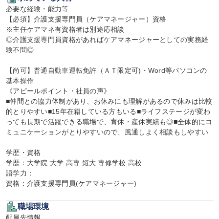
必要な経験・能力等

【必須】介護支援専門員（ケアマネージャー）資格

※主任ケアマネ有資格者は別途応相談

◎介護支援専門員資格があればケアマネージャーとしての実務経
験不問◎

【尚可】普通自動車運転免許（ＡＴ限定可)・Word等パソコンの
基本操作

《アピールポイント・社員の声》

■仲間との協力体制があり、お休みにも理解があるので休みは比較
的とりやすい■15年在籍している方もいる■ライフステージが変わ
っても長期で活躍できる職場で、育休・産休実績も◎■全体的にコ
ミュニケーションがとりやすいので、風通しよく相談もしやすい

学歴・資格

学歴：大学院 大学 高専 短大 専修学校 高校

語学力：

資格：介護支援専門員(ケアマネージャー)
職場環境
配属先情報
