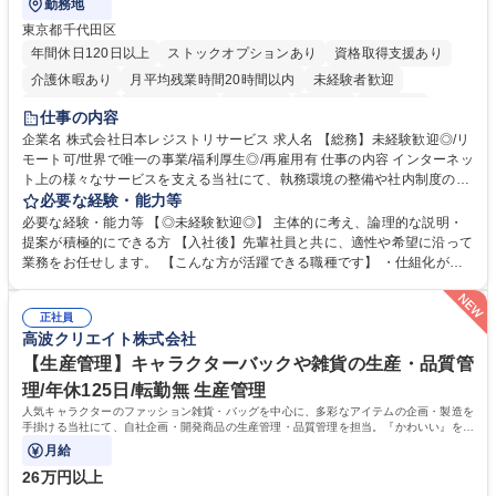
勤務地
東京都千代田区
年間休日120日以上
ストックオプションあり
資格取得支援あり
介護休暇あり
月平均残業時間20時間以内
未経験者歓迎
住宅手当あり
時短勤務あり
研修あり
在宅OK
賞与あり
仕事の内容
完全週休2日制
交通費支給
駅近5分以内
土日祝休み
服装自由
企業名 株式会社日本レジストリサービス 求人名 【総務】未経験歓迎◎/リ
モート可/世界で唯一の事業/福利厚生◎/再雇用有 仕事の内容 インターネッ
ト上の様々なサービスを支える当社にて、執務環境の整備や社内制度の検
討、イベント運営などの幅広い業務を担当し、間接的に会社の生産性向上
必要な経験・能力等
や成長に貢献している部署です。 会社の全メンバーが安心して長く成果を
必要な経験・能力等 【◎未経験歓迎◎】 主体的に考え、論理的な説明・
発揮できる環境を整えるために、毎日のメンテナンスや維持管理に加え、
提案が積極的にできる方 【入社後】先輩社員と共に、適性や希望に沿って
新たな施策検討を積極的に行っていただき、会社全体を巻き込み課題解決
業務をお任せします。 【こんな方が活躍できる職種です】 ・仕組化が好
を推進。 ・オフィス運営：執務環境の整備・物品管理・社内規定整備/改
き/得意・協働の姿勢を持っている・優先順位付け、マルチタスクが得意・
善・イベント企画/運営・非常時の対応 など、本人の希望や適性によって
様々な立場で物事を考えられる・定型業務だけでなく突発的な出来事にも
幅広い業務の体得が可能で、多様なキャリアパスを描くことも可能です。
正社員
対処できる・新しいことに興味関心がある 【魅力】■自己啓発支援：資格
高波クリエイト株式会社
募集職種 【総務】未経験歓迎◎/リモート可/世界で唯一の事業/福利厚生◎/
取得や通信教育など費用の80%（年間25万円まで）を補助 ■住宅手当：家
再雇用有
賃の50%（月額7万円まで）を補助 学歴・資格 学歴：大学院 大学 語学
【生産管理】キャラクターバックや雑貨の生産・品質管
力： 資格：
理/年休125日/転勤無 生産管理
人気キャラクターのファッション雑貨・バッグを中心に、多彩なアイテムの企画・製造を
手掛ける当社にて、自社企画・開発商品の生産管理・品質管理を担当。『かわいい』を届
けるやりがいのあるポジションです。
月給
26万円以上