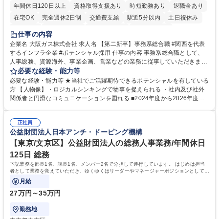
年間休日120日以上
資格取得支援あり
時短勤務あり
退職金あり
在宅OK
完全週休2日制
交通費支給
駅近5分以内
土日祝休み
服装自由
第二新卒歓迎
寮・社宅あり
食事補助あり
仕事の内容
企業名 大阪ガス株式会社 求人名 【第二新卒】事務系総合職 #関西を代表
するインフラ企業 #ポテンシャル採用 仕事の内容 事務系総合職として、
人事総務、資源海外、事業企画、営業などの業務に従事していただきま
す。 【業務内容の一例】■所属事業部の勤労業務 ■海外に関係する各種業
必要な経験・能力等
務 ■営業部門の企画スタッフ、ルート営業 【キャリアパス】入社後の配属
必要な経験・能力等 ★当社でご活躍期待できるポテンシャルを有している
ポジションで一定期間ご活躍頂いた後、本人の適性及び将来のキャリアを
方 【人物像】・ロジカルシンキングで物事を捉えられる ・社内及び社外
鑑みてジョブローテーションを行います。 【育成】OJTでの現場育成や研
関係者と円滑なコミュニケーションを図れる ■2024年度から2026年度ま
修カリキュラムを通じて、Daigasグループの業務で必要となる知識につい
での3ヵ年を対象とする「Daigasグループ中期経営計画2026」を策定しま
て学んでいただきます。 募集職種 【第二新卒】事務系総合職 #関西を代
した。https://www.osakagas.co.jp/company/press/pr2024/1777576_564
表するインフラ企業 #ポテンシャル採用
正社員
72.html ■エネルギーセキュリティの不安定化や気候変動による自然災害の
公益財団法人日本アンチ・ドーピング機構
甚大化など、これまで以上に社会課題解決の重要性が高まっています。
「未来の日常」の創造に向けて持続可能な社会の実現に貢献してまいりま
【東京/文京区】公益財団法人の総務人事業務/年間休日
す。 学歴・資格 学歴：大学院 大学 語学力： 資格：
125日 総務
下記業務を部長1名、課長1名、メンバー2名で分担して遂行しています。 はじめは担当
者として業務を覚えていただき、ゆくゆくはリーダーやマネージャーポジションとして活
躍いただくことを期待しています。
月給
27万円～35万円
勤務地