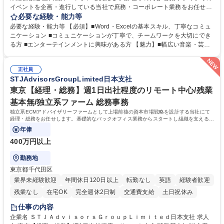
イベントを企画・進行している当社で庶務・コーポレート業務をお任せし
ます。幅広い音楽・芸能業務のインフラとなる社内業務全般をサポート
必要な経験・能力等
し、チームの円滑な運営を支えていただきます。 ■社内の庶務・一般事務
必要な経験・能力等 【必須】■Word・Excelの基本スキル、丁寧なコミュ
全般、書類整理、備品管理・発注 ■郵便物の仕分け、来客・電話対応、社
ニケーション ■コミュニケーションが丁寧で、チームワークを大切にでき
内環境の維持サポート ■経理や人事/採用の外注事業者とのやりとり・プロ
る方 ■エンターテインメントに興味がある方 【魅力】■幅広い音楽・芸能
セスの推進 ★外注連携など幅広い業務に携わるため、事務スキルだけでな
ビジネスを展開する企業のインフラを支えるため、エンタメ業界の裏側を
く 進行管理能力や調整力など、市場価値の高いキャリアアップが可能で
体感しながら、社会貢献性の高い業務に携わることができます。■単なる
す。 ※業務の変更範囲：会社の定める業務※ 募集職種 【コーポレート庶
正社員
ルーティンワークに留まらず、外注事業者との連携や業務プロセスの推進
STJAdvisorsGroupLimited日本支社
務】未経験歓迎/土日祝休/エンタメを支える事務
など、自らの裁量で組織の仕組みづくりに関われるやりがいがあります。
■土日祝休みで、プライベートと両立しながら専門スキルを磨ける環境で
東京【経理・総務】週1日出社程度のリモート中心/残業
す。 学歴・資格 学歴：大学院 大学 高専 短大 専修学校 高校 語学力： 資
基本無/独立系ファーム 総務事務
格：
独立系ECMアドバイザリーファームとして上場前後の資本市場戦略を設計する当社にて
経理・総務をお任せします。基礎的なバックオフィス業務からスタートし組織を支える専
任担当として広く活躍できる環境です。
年俸
400万円以上
勤務地
東京都千代田区
業界未経験歓迎
年間休日120日以上
転勤なし
英語
経験者歓迎
残業なし
在宅OK
完全週休2日制
交通費支給
土日祝休み
仕事の内容
企業名 ＳＴＪＡｄｖｉｓｏｒｓＧｒｏｕｐＬｉｍｉｔｅｄ日本支社 求人