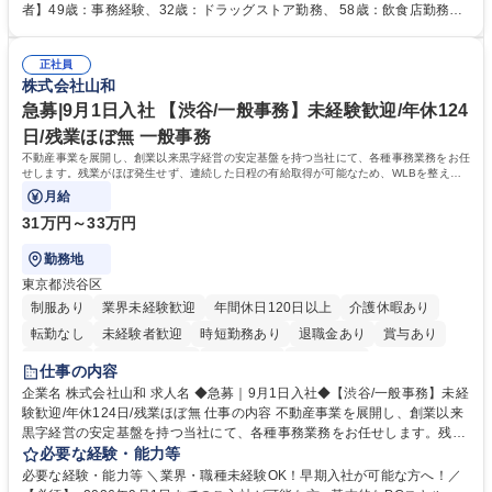
人社計画研究所社のグループ会社として、質の高いサービスと適性価格を
者】49歳：事務経験、32歳：ドラッグストア勤務、 58歳：飲食店勤務
武器に約20年受託戸数増加中です。https://www.gojin.co.jp/abt/abt_3.html
等：中途採用の9割が未経験者！ 【資格取得支援】■メンター制度■社内模
募集職種 未経験・ベテラン歓迎【お茶の水】マンション管理事務◎転勤
試や研修制度など充実！ ＊未資格者の8割以上が入社2年以内に資格を取
無/年休123日
正社員
得出来ております！ 【魅力】■フレックス制度、未経験からでも下限年収
株式会社山和
を一律支給！ ■管理業務主任者資格取得後には50,000円/月の手当あり！
学歴・資格 学歴：大学院 大学 高専 短大 専修学校 高校 語学力： 資格：第
急募|9月1日入社 【渋谷/一般事務】未経験歓迎/年休124
一種運転免許普通自動車
日/残業ほぼ無 一般事務
不動産事業を展開し、創業以来黒字経営の安定基盤を持つ当社にて、各種事務業務をお任
せします。残業がほぼ発生せず、連続した日程の有給取得が可能なため、WLBを整えた
い方にお勧めの環境です！
月給
31万円～33万円
勤務地
東京都渋谷区
制服あり
業界未経験歓迎
年間休日120日以上
介護休暇あり
転勤なし
未経験者歓迎
時短勤務あり
退職金あり
賞与あり
育休あり
完全週休2日制
交通費支給
土日祝休み
仕事の内容
企業名 株式会社山和 求人名 ◆急募｜9月1日入社◆【渋谷/一般事務】未経
験歓迎/年休124日/残業ほぼ無 仕事の内容 不動産事業を展開し、創業以来
黒字経営の安定基盤を持つ当社にて、各種事務業務をお任せします。残業
がほぼ発生せず、連続した日程の有給取得が可能なため、WLBを整えたい
必要な経験・能力等
方にお勧めの環境です！ 入社後はOJTを通じて丁寧に研修を行いますの
必要な経験・能力等 ＼業界・職種未経験OK！早期入社が可能な方へ！／