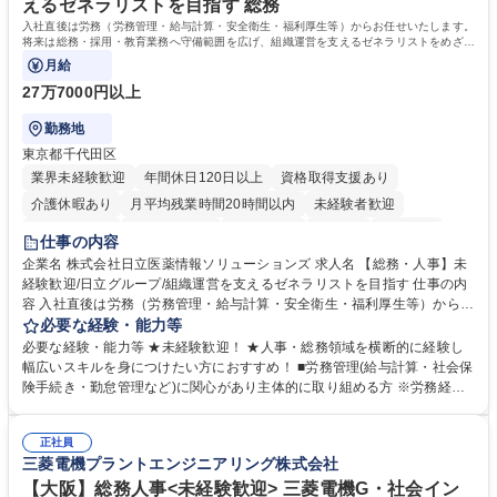
えるゼネラリストを目指す 総務
入社直後は労務（労務管理・給与計算・安全衛生・福利厚生等）からお任せいたします。
将来は総務・採用・教育業務へ守備範囲を広げ、組織運営を支えるゼネラリストをめざせ
ます。
月給
27万7000円以上
勤務地
東京都千代田区
業界未経験歓迎
年間休日120日以上
資格取得支援あり
介護休暇あり
月平均残業時間20時間以内
未経験者歓迎
住宅手当あり
時短勤務あり
退職金あり
在宅OK
賞与あり
仕事の内容
育休あり
完全週休2日制
交通費支給
土日祝休み
寮・社宅あり
企業名 株式会社日立医薬情報ソリューションズ 求人名 【総務・人事】未
経験歓迎/日立グループ/組織運営を支えるゼネラリストを目指す 仕事の内
容 入社直後は労務（労務管理・給与計算・安全衛生・福利厚生等）からお
任せいたします。将来は総務・採用・教育業務へ守備範囲を広げ、組織運
必要な経験・能力等
営を支えるゼネラリストをめざせます。 ・初期業務：労働時間管理、給与
必要な経験・能力等 ★未経験歓迎！ ★人事・総務領域を横断的に経験し
計算、社会保険対応、福利厚生管理、安全衛生、健康経営推進等をお任せ
幅広いスキルを身につけたい方におすすめ！ ■労務管理(給与計算・社会保
します。ご経験に応じて、休職者管理など、幅広く経験を積んでいただき
険手続き・勤怠管理など)に関心があり主体的に取り組める方 ※労務経験
ます。 ・将来的な広がり：総務・採用・教育・税務対応・経営企画等。
者は早期にご活躍いただけます。 ■チームで仕事を推進できる方■将来は
★メンバーがマンツーマンで丁寧に教えるため、ご経験が浅くても安心！
マネジメント職として活躍したい 【尚可】■人事、労務、採用、教育業務
幅広く経験を積みたい意欲がある方に最適な環境です。 募集職種 【総
正社員
のご経験 ■労務管理（給与計算・社会保険手続き・勤怠管理など）の経験
三菱電機プラントエンジニアリング株式会社
務・人事】未経験歓迎/日立グループ/組織運営を支えるゼネラリストを目
■衛生管理者の資格をお持ちの方 学歴・資格 学歴：大学院 大学 高専 短大
指す
専修学校 高校 語学力： 資格：
【大阪】総務人事<未経験歓迎> 三菱電機G・社会イン