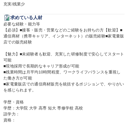
充実/残業少
求めている人材
必要な経験・能力等

【必須】■接客・販売・営業などのご経験をお持ちの方【歓迎】■
通信商材（携帯キャリア、インターネット）の販売経験■家電量販
店での販売経験

【魅力】■未経験者も歓迎、充実した研修制度で安心してスタート
可能

■現地採用で長期的なキャリア形成が可能

■残業時間は月平均10時間程度、ワークライフバランスを重視し
た働き方が可能

■家電量販店での通信商材販売を統括するポジションで、やりがい
を感じられます。

学歴・資格

学歴：大学院 大学 高専 短大 専修学校 高校

語学力：

資格：