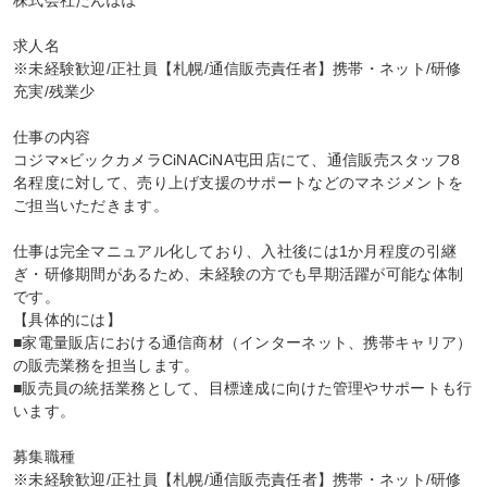
株式会社たんぽぽ

求人名

※未経験歓迎/正社員【札幌/通信販売責任者】携帯・ネット/研修
充実/残業少

仕事の内容

コジマ×ビックカメラCiNACiNA屯田店にて、通信販売スタッフ8
名程度に対して、売り上げ支援のサポートなどのマネジメントを
ご担当いただきます。

仕事は完全マニュアル化しており、入社後には1か月程度の引継
ぎ・研修期間があるため、未経験の方でも早期活躍が可能な体制
です。

【具体的には】

■家電量販店における通信商材（インターネット、携帯キャリア）
の販売業務を担当します。

■販売員の統括業務として、目標達成に向けた管理やサポートも行
います。

募集職種

※未経験歓迎/正社員【札幌/通信販売責任者】携帯・ネット/研修