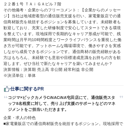
２２番１号 ＴＡｉＧＡビル７階

その他備考・企業からのフリーコメント：【企業からのメッセー
ジ】当社は地域密着型の通信販売支援を行い、家電量販店での通
信商材販売を統括するポジションを募集しています。未経験者も
歓迎しており、充実した研修制度で安心してスタートできる環境
を整えています。現地採用で長期的なキャリア形成が可能で、残
業時間は月平均10時間程度とワークライフバランスを重視した働
き方が可能です。アットホームな職場環境で、働きやすさを実感
しながら成長できるポジションです。通信商材の販売経験がある
方はもちろん、未経験でも意欲や目標達成意識をお持ちの方を歓
迎します。ぜひ当社で新たなキャリアを築いてみませんか？

決算情報：決算期 売上高 非公開 経常利益 非公開

※決済単位：単体
仕事に関するPR
コジマ×ビックカメラCiNACiNA屯田店にて、通信販売スタ
ッフ8名程度に対して、売り上げ支援のサポートなどのマネ
ジメントをご担当いただきます。
企業・求人の特色

■家電量販店での通信商材販売を統括するポジション。現地採用で