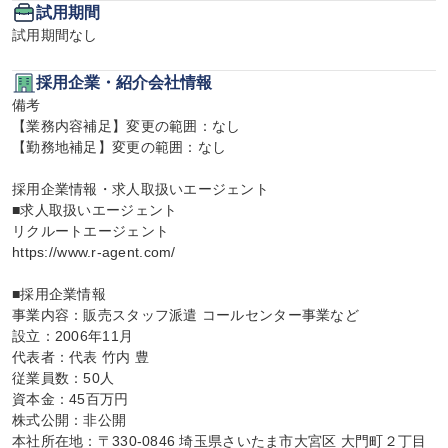
試用期間
試用期間なし
採用企業・紹介会社情報
備考

【業務内容補足】変更の範囲：なし

【勤務地補足】変更の範囲：なし

採用企業情報・求人取扱いエージェント

■求人取扱いエージェント

リクルートエージェント

https://www.r-agent.com/

■採用企業情報

事業内容：販売スタッフ派遣 コールセンター事業など

設立：2006年11月

代表者：代表 竹内 豊

従業員数：50人

資本金：45百万円

株式公開：非公開

本社所在地：〒330-0846 埼玉県さいたま市大宮区 大門町２丁目