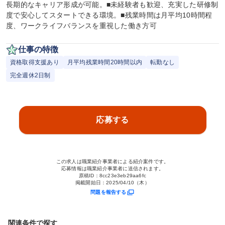
長期的なキャリア形成が可能。■未経験者も歓迎、充実した研修制
度で安心してスタートできる環境。■残業時間は月平均10時間程
度、ワークライフバランスを重視した働き方可
仕事の特徴
資格取得支援あり
月平均残業時間20時間以内
転勤なし
完全週休2日制
応募する
この求人は職業紹介事業者による紹介案件です。
応募情報は職業紹介事業者に送信されます。
原稿ID：
8cc23e3eb29aa6fc
掲載開始日：
2025/04/10（木）
問題を報告する
関連条件で探す