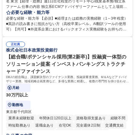
名 東京【経理・総務】週1日出社程度のリモート中心/残業基本無/独立系
ファーム 仕事の内容 独立系ECMアドバイザリーファームとして上場前後
の資本市場戦略を設計する当社にて経理・総務をお任せします。基礎的な
必要な経験・能力等
バックオフィス業務からスタートし組織を支える専任担当として広く活躍
必要な経験・能力等 【必須】■経理または総務の実務経験（1～3年程度）
できる環境です。 ■日常経理、月次および年次決算サポート業務 ■本国
■英語の読み書きに抵抗がない方（高校卒業レベル。AI翻訳ツールの使用
（グローバル）との英文メール対応（AI翻訳ツール等を使用しての対応で
可）【尚可】■外資系企業におけるバックオフィス実務経験をお持ちの方
問題ございません） ■オフィス環境整備、郵便物の発送・受取等の総務業
【必須・尚可要件】簿記などの特別な資格や、TOEIC等のスコアは求めて
務全般 ■その他バックオフィス関連サポート ※ご経験に合わせて無理なく
おりません。日々の事務処理を丁寧かつ正確に行える方を歓迎します。
業務をお任せします。残業も基本的には発生せず、ご自身のペースで業務
正社員
【働き方について】現在は週4日程度の在宅勤務を実施しており、ワーク
株式会社日本政策投資銀行
を進めやすく定着率の高い環境です。 募集職種 東京【経理・総務】週1日
ライフバランスを重視する方に最適な環境です（フルリモートも面接で相
出社程度のリモート中心/残業基本無/独立系ファーム
談可）。【求める人物像】幅広いバックオフィス業務に柔軟に対応でき、
【総合職/ポテンシャル採用(第2新卒)】投融資一体型の
社内外と円滑にコミュニケーションを取りながら業務を推進できる方 学
ソリューション提案 インベストバンキングストラクチ
歴・資格 学歴：大学院 大学 高専 短大 専修学校 高校 語学力： 資格：
ャードファイナンス
DBJの総合職は、課題解決型のファイナンス業務、投融資審査業務、M＆Aなどアドバイ
ザリー業務、地域戦略企画業務など、多様な業務に精通し、複数の専門性を掛け合わせて
広く社会に貢献していく職種です。
月給
30万円以上
勤務地
東京都千代田区
業界未経験歓迎
年間休日120日以上
資格取得支援あり
経験不問
時短勤務あり
退職金あり
在宅OK
完全週休2日制
交通費支給
駅近5分以内
土日祝休み
第二新卒歓迎
寮・社宅あり