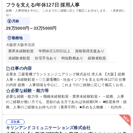
フラを支える/年休127日 採用人事
総務・人事領域を中心に、これまでのご経験に応じて幅広くお任せします。 ＜具体的に
は＞
月給
29万5000円～33万5000円
勤務地
大阪府大阪市北区
業界未経験歓迎
年間休日120日以上
資格取得支援あり
未経験者歓迎
住宅手当あり
時短勤務あり
経験者歓迎
退職金あり
在宅OK
賞与あり
完全週休2日制
交通費支給
仕事の内容
駅近5分以内
土日祝休み
服装自由
寮・社宅あり
食事補助あり
企業名 三菱電機プラントエンジニアリング株式会社 求人名 【大阪】総務
人事＜未経験歓迎＞◇三菱電機G・社会インフラを支える/年休127日 仕事
の内容 総務・人事領域を中心に、これまでのご経験に応じて幅広くお任せ
します。 ＜具体的には＞ ・総務/人事労務（給与・社保・勤怠管理など）
必要な経験・能力等
・採用・教育研修 ・福利厚生運用 など ※基本的には事務所勤務ですが、
必要な経験・能力等 ＜職種未経験歓迎・業界未経験歓迎＞ ～総務、人事
採用や教育等の業務内容により、関西圏以外への日帰り・宿泊を伴う国内
のご経験が無い方でも、意欲のある方であれば未経験OK～ ■歓迎条件：総
出張もございます。 ※担当業務を持ちつつ、お互いに助け合いながら、総
務、人事のご経験をお持ちの方（業界不問） ■求める人物像：・社内外の
務部という組織として協力しながら進める体制です。 募集職種 【大阪】
関係各部門との調整を率先して行い、業務を円滑に遂行できる協調性やコ
総務人事＜未経験歓迎＞◇三菱電機G・社会インフラを支える/年休127日
ミュニケーション能力を持っている方 ・人事総務領域に興味がありゼネラ
正社員
リスト志向をお持ちの方 学歴・資格 学歴：大学院 大学 語学力： 資格：
キリンアンドコミュニケーションズ株式会社