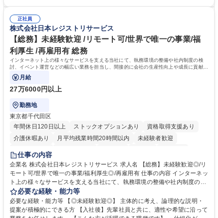
コンプライアンス ・内部規程やルールの管理、整備、文書管理 ・契約関
・採用業務経験 ・英語に抵抗がない方 ・営業経験 学歴・資格 学歴：大学
連 ・衛生管理 ・防災関連・公的助成金の管理・オフィス、ファシリティ
院 大学 高専 短大 専修学校 高校 語学力： 資格：
管理 ・福利厚生関連 ・職員からの問合せ、相談対応 ・その他日常の総務
正社員
株式会社日本レジストリサービス
業務全般 募集職種 【東京／文京区】公益財団法人の総務人事業務／年間
休日125日
【総務】未経験歓迎 /リモート可/世界で唯一の事業/福
利厚生 /再雇用有 総務
インターネット上の様々なサービスを支える当社にて、執務環境の整備や社内制度の検
討、イベント運営などの幅広い業務を担当し、間接的に会社の生産性向上や成長に貢献し
ている部署です。
月給
27万6000円以上
勤務地
東京都千代田区
年間休日120日以上
ストックオプションあり
資格取得支援あり
介護休暇あり
月平均残業時間20時間以内
未経験者歓迎
住宅手当あり
時短勤務あり
研修あり
在宅OK
賞与あり
仕事の内容
完全週休2日制
交通費支給
駅近5分以内
土日祝休み
服装自由
企業名 株式会社日本レジストリサービス 求人名 【総務】未経験歓迎◎/リ
モート可/世界で唯一の事業/福利厚生◎/再雇用有 仕事の内容 インターネッ
ト上の様々なサービスを支える当社にて、執務環境の整備や社内制度の検
討、イベント運営などの幅広い業務を担当し、間接的に会社の生産性向上
必要な経験・能力等
や成長に貢献している部署です。 会社の全メンバーが安心して長く成果を
必要な経験・能力等 【◎未経験歓迎◎】 主体的に考え、論理的な説明・
発揮できる環境を整えるために、毎日のメンテナンスや維持管理に加え、
提案が積極的にできる方 【入社後】先輩社員と共に、適性や希望に沿って
新たな施策検討を積極的に行っていただき、会社全体を巻き込み課題解決