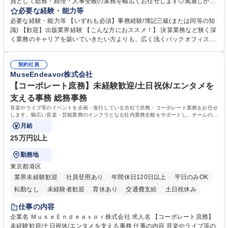
員として総務・経理・人事全般の業務を幅広くお任せします◎風通しが良
く、社員一人ひとりの意思を尊重する社風です。気軽に相談し合える環境
必要な経験・能力等
で幅広いバックオフィス業務を習得いただきます。 具体的には■総務：備
必要な経験・能力等 【いずれも必須】事務経験/簿記三級(または同等の知
品補充、採用に関するスケジュール調整など■経理；経費精算、入出金管
識) 【歓迎】出版業界経験 【こんな方におススメ！】 決算業務など狭く深
理、提示支払業務、問い合わせ対応など。 社員とのコミュニケーションを
く業務のキャリアを築いていきたい方よりも、広く浅くバックオフィスの
中心に着実にスキルアップをしていただけます。 得意な分野からゆくゆく
全体を把握し、どんな場面でも活躍できるキャリアを築いていきたい方。
は幅広い業務に携わり、意見やアイデアなど積極的に発信しやすい環境で
学歴・資格 学歴：大学院 大学 語学力： 資格：
す。 募集職種 【東京/総務・経理・人事】老舗出版社の管理部スタッフ/年
契約社員
MuseEndeavor株式会社
休124日/未経験歓迎
【コーポレート庶務】未経験歓迎/土日祝休/エンタメを
支える事務 総務事務
音楽やライブ等のイベントを企画・進行している当社で庶務・コーポレート業務をお任せ
します。幅広い音楽・芸能業務のインフラとなる社内業務全般をサポートし、チームの円
滑な運営を支えていただきます。
月給
25万円以上
勤務地
東京都港区
業界未経験歓迎
社員登用あり
年間休日120日以上
平日のみOK
転勤なし
未経験者歓迎
育休あり
交通費支給
土日祝休み
服装自由
仕事の内容
企業名 ＭｕｓｅＥｎｄｅａｖｏｒ株式会社 求人名 【コーポレート庶務】
未経験歓迎/土日祝休/エンタメを支える事務 仕事の内容 音楽やライブ等の