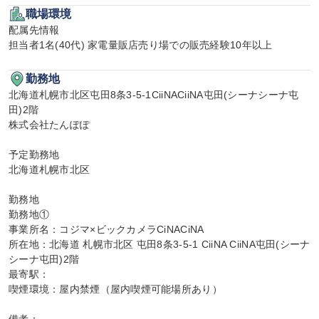
職場環境
配属先情報

担当者1名(40代) 家電量販店売り場での販売経験10年以上
勤務地
北海道札幌市北区屯田8条3-5-1CiiNACiiNA屯田(シーナシーナ屯
田)2階

株式会社たんぽぽ

予定勤務地

北海道札幌市北区

勤務地

勤務地①

事業所名：コジマ×ビックカメラCiNACiNA

所在地：北海道 札幌市北区 屯田8条3-5-1 CiiNA CiiNA屯田(シーナ
シーナ屯田)2階

最寄駅：

喫煙環境：屋内禁煙（屋内喫煙可能場所あり）
