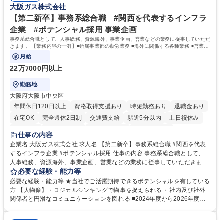
大阪ガス株式会社
へ配属。※業務内容変更の範囲：会社の定める業務 募集職種 【都庁グル
事業の他、新宿駅西口広場内に設置された照明を兼ねた広告「ブライトサ
ープ】総合職（事務）◇残業月平均9時間未満／有給年平均16日取得
イン」の管理運営を行うなど、事業収益を生み出す活動を積極的に行って
【第二新卒】事務系総合職 #関西を代表するインフラ
います。 学歴・資格 学歴：大学院 大学 高専 短大 専修学校 高校 語学力：
企業 #ポテンシャル採用 事業企画
資格：
事務系総合職として、人事総務、資源海外、事業企画、営業などの業務に従事していただ
きます。 【業務内容の一例】■所属事業部の勤労業務 ■海外に関係する各種業務 ■営業部
門の企画スタッフ、ルート営業
月給
22万7000円以上
勤務地
大阪府大阪市中央区
年間休日120日以上
資格取得支援あり
時短勤務あり
退職金あり
在宅OK
完全週休2日制
交通費支給
駅近5分以内
土日祝休み
服装自由
第二新卒歓迎
寮・社宅あり
食事補助あり
仕事の内容
企業名 大阪ガス株式会社 求人名 【第二新卒】事務系総合職 #関西を代表
するインフラ企業 #ポテンシャル採用 仕事の内容 事務系総合職として、
人事総務、資源海外、事業企画、営業などの業務に従事していただきま
す。 【業務内容の一例】■所属事業部の勤労業務 ■海外に関係する各種業
必要な経験・能力等
務 ■営業部門の企画スタッフ、ルート営業 【キャリアパス】入社後の配属
必要な経験・能力等 ★当社でご活躍期待できるポテンシャルを有している
ポジションで一定期間ご活躍頂いた後、本人の適性及び将来のキャリアを
方 【人物像】・ロジカルシンキングで物事を捉えられる ・社内及び社外
鑑みてジョブローテーションを行います。 【育成】OJTでの現場育成や研
関係者と円滑なコミュニケーションを図れる ■2024年度から2026年度ま
修カリキュラムを通じて、Daigasグループの業務で必要となる知識につい
での3ヵ年を対象とする「Daigasグループ中期経営計画2026」を策定しま
て学んでいただきます。 募集職種 【第二新卒】事務系総合職 #関西を代
した。https://www.osakagas.co.jp/company/press/pr2024/1777576_564