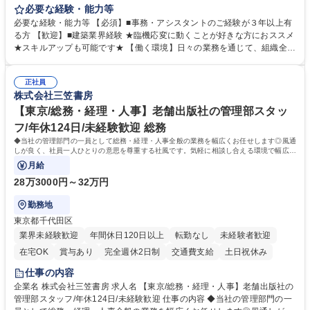
署内の事務業務全般をお任せいたします。 裁量を持って働いていただける
必要な経験・能力等
ため、スキルアップも可能です。 【部署内の事務業務全般】 ■サンプルの
必要な経験・能力等 【必須】■事務・アシスタントのご経験が３年以上有
仕分け・整理 ■電話応対 ■書類作成（会議資料、お客様宛請求書、支払書
る方 【歓迎】■建築業界経験 ★臨機応変に動くことが好きな方におススメ
類を取りまとめて経理へ提出等） ■ショールームアテンド・運営・予約業
★スキルアップも可能です★ 【働く環境】日々の業務を通じて、組織全体
務 ■広報・PR業務のアシスタント（SNS投稿補助、資料作成など） ■納品
のサポートを行い、成果を実感できる仕事です。また、コミュニケーショ
時の取扱説明書作成・送付（キッチン、機器等の商品） 募集職種 【汐留/
ンスキルや問題解決能力が磨かれ、キャリアアップのチャンスも豊富。チ
インテリア事務（部署内アシスタント）】■安定企業で働く
正社員
ームとの協力や新しいアイデアを活かす場もあり、やりがいを感じながら
株式会社三笠書房
働けます。 【歓迎】 ■インテリアの業界のご経験が有る方■PCの作業に慣
れている方 学歴・資格 学歴：大学院 大学 高専 短大 専修学校 語学力： 資
【東京/総務・経理・人事】老舗出版社の管理部スタッ
格：
フ/年休124日/未経験歓迎 総務
◆当社の管理部門の一員として総務・経理・人事全般の業務を幅広くお任せします◎風通
しが良く、社員一人ひとりの意思を尊重する社風です。気軽に相談し合える環境で幅広い
バックオフィス業務を習得いただきます。
月給
28万3000円～32万円
勤務地
東京都千代田区
業界未経験歓迎
年間休日120日以上
転勤なし
未経験者歓迎
在宅OK
賞与あり
完全週休2日制
交通費支給
土日祝休み
仕事の内容
企業名 株式会社三笠書房 求人名 【東京/総務・経理・人事】老舗出版社の
管理部スタッフ/年休124日/未経験歓迎 仕事の内容 ◆当社の管理部門の一