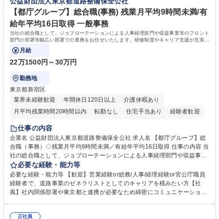
公益財団法人東京都道路整備保全公社
集職種 【森ビルG】人事・総務◆賞与5ヶ月◆年休120日◆残業少なめ◆
きます。 残業少なめ、週1日リモート可など、ワークライフバランスを保
リモート可
ち長期活躍できる環境です。 「これまでの幅広い経験を活かし、長期的な
【都庁グループ】総合職(事務) 残業月平均9時間未満/有
キャリアを築きたい」という前向きな意欲と挑戦を全力で応援します。 学
給年平均16日取得 一般事務
歴・資格 学歴：大学院 大学 高専 短大 専修学校 高校 語学力： 資格：日商
当社の総合職として、ジョブローテーションによる人事経理部門や収益事業等のフロント
簿記検定1級 日商簿記検定2級 日商簿記検定3級
部門の部署等幅広い部署での業務をお任せいたします。研修制度やキャリア支援が充実し
ております！ ※下記業務詳細
月給
22万1500円～30万円
勤務地
東京都新宿区
業界未経験歓迎
年間休日120日以上
介護休暇あり
月平均残業時間20時間以内
転勤なし
住宅手当あり
経験者歓迎
研修あり
退職金あり
賞与あり
完全週休2日制
交通費支給
仕事の内容
駅近5分以内
資格取得手当あり
食事補助あり
企業名 公益財団法人東京都道路整備保全公社 求人名 【都庁グループ】総
合職（事務）◇残業月平均9時間未満／有給年平均16日取得 仕事の内容 当
社の総合職として、ジョブローテーションによる人事経理部門や収益事業
等のフロント部門の部署等幅広い部署での業務をお任せいたします。研修
必要な経験・能力等
制度やキャリア支援が充実しております！ ※下記業務詳細 【業務詳細】■
必要な経験・能力等 【歓迎】営業経験or総務/人事/経理経験or官公庁職員
管理部門：広報、人事、経理など当公社の運営に係る管理業務 ■収益部
経験者で、道路事業のゼネラリストとしてのキャリアを積みたい方【社
門：駐車場の新規開拓、管理運営、新宿駅西口広場の「イベントコーナ
風】社内関係部署や東京都と連携が必要なため綿密にコミュニケーション
ー」などの管理運営 ■道路部門：整備の急がれる骨格幹線道路や木造住宅
を図っています。 【業務の魅力】■幅広く携われる：総合職（事務）で
密集地域の特定整備路線の用地取得、道路に関する普及啓発事業、都内の
は、駐車場の管理運営や道路用地の取得、公益財団法人の中枢を担う管理
道路施設や道路工事現場の見学ツアー事業 ※入社後は上記いずれかの部門
正社員
部門など多岐に渡る業務を経験できます。 ■様々なプロジェクト：駐車場