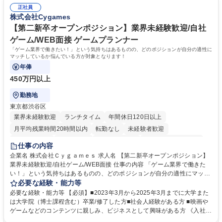
務（各種委員会運営）】 ・学会内における各種委員会のスケジュール調
年休120日/デスクワーク中心で残業少なめ
正社員
整、資料作成、当日の運営サポート 学歴・資格 学歴：大学院 大学 語学
株式会社Cygames
力： 資格：
【第二新卒オープンポジション】業界未経験歓迎/自社
ゲーム/WEB面接 ゲームプランナー
「ゲーム業界で働きたい！」という気持ちはあるものの、どのポジションが自分の適性に
マッチしているか悩んでいる方が対象となります！
年俸
450万円以上
勤務地
東京都渋谷区
業界未経験歓迎
ランチタイム
年間休日120日以上
月平均残業時間20時間以内
転勤なし
未経験者歓迎
住宅手当あり
経験者歓迎
完全週休2日制
インセンティブあり
仕事の内容
交通費支給
土日祝休み
服装自由
昼食補助あり
第二新卒歓迎
企業名 株式会社Ｃｙｇａｍｅｓ 求人名 【第二新卒オープンポジション】
業界未経験歓迎/自社ゲーム/WEB面接 仕事の内容 「ゲーム業界で働きた
食事補助あり
い！」という気持ちはあるものの、どのポジションが自分の適性にマッチ
しているか悩んでいる方が対象となります！ 総合職（プランナー/データ
必要な経験・能力等
アナリストなど）、技術職（開発エンジニ ア/インフラエンジニアな
必要な経験・能力等 【必須】■2023年3月から2025年3月までに大学また
ど）、デザイン職（デザイナー/イラストレ ーターなど）等から、面接で
は大学院（博士課程含む）卒業/修了した方■社会人経験がある方 ■映画や
ご希望と適正にマッチしたポジションをご案内いたします。ゲームやエン
ゲームなどのコンテンツに親しみ、ビジネスとして興味がある方 《入社実
タメコンテンツが大好きで、「ゲーム業界の未来を自らの手で作りたい」
績 例》 ・メーカー → プロジェクトマネージャー ・ソーシャルゲーム →