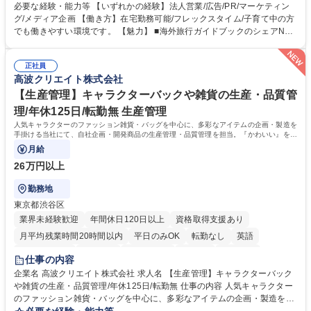
や事業を推進したい国内外の行政や企業です。 【業務詳細】■『地球の歩
必要な経験・能力等 【いずれかの経験】法人営業/広告/PR/マーケティン
き方』は海外旅行ガイドブックのNo.1ブランドであり、国内旅行において
グ/メディア企画 【働き方】在宅勤務可能/フレックスタイム/子育て中の方
も牽引しております。観光推進支援においても、業界を牽引する意欲的な
でも働きやすい環境です。 【魅力】 ■海外旅行ガイドブックのシェアNo.1
取り組みが期待されています■インバウンドは、日本の地域の未来を担う
メディアとして、個人旅行文化の拡大と定着を担ってきたブランドに携わ
国策事業です。「GOOD LUCK TRIP」は、海外旅行ガイドブックと同様
ることが可能です。 ■国内旅行ガイドブックは立ち上げ間もない新規事業
に、インバウンドのトップブランドに成長しております■旅が業務であ
正社員
であり、「地球の歩き方」としてどう取り組むか、共に形を作るコアメン
高波クリエイト株式会社
り、日常です。旅好きにはこれ以上ない環境です 募集職種 【企画営業/行
バーとして活躍いただきます。 学歴・資格 学歴：大学院 大学 語学力： 資
政・企業向け観光推進支援】旅行ガイドブック『地球の歩き方』
格：
【生産管理】キャラクターバックや雑貨の生産・品質管
理/年休125日/転勤無 生産管理
人気キャラクターのファッション雑貨・バッグを中心に、多彩なアイテムの企画・製造を
手掛ける当社にて、自社企画・開発商品の生産管理・品質管理を担当。『かわいい』を届
けるやりがいのあるポジションです。
月給
26万円以上
勤務地
東京都渋谷区
業界未経験歓迎
年間休日120日以上
資格取得支援あり
月平均残業時間20時間以内
平日のみOK
転勤なし
英語
住宅手当あり
研修あり
退職金あり
在宅OK
賞与あり
仕事の内容
完全週休2日制
交通費支給
駅近5分以内
中国語
土日祝休み
企業名 高波クリエイト株式会社 求人名 【生産管理】キャラクターバック
や雑貨の生産・品質管理/年休125日/転勤無 仕事の内容 人気キャラクター
のファッション雑貨・バッグを中心に、多彩なアイテムの企画・製造を手