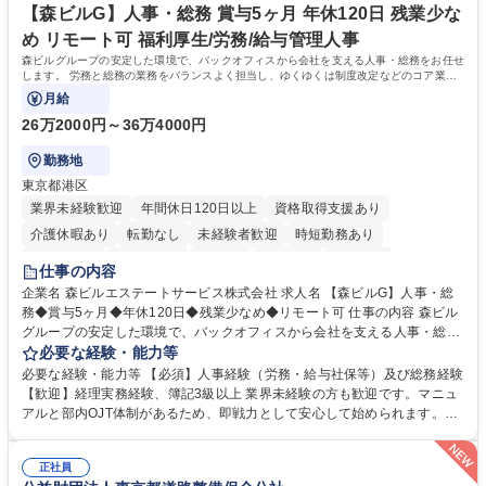
を込めてコミュニケーションをとりながら広報関連業務を行っておりま
【森ビルG】人事・総務 賞与5ヶ月 年休120日 残業少な
す。 学歴・資格 学歴：大学院 大学 高専 短大 専修学校 高校 語学力： 資
め リモート可 福利厚生/労務/給与管理人事
格：
森ビルグループの安定した環境で、バックオフィスから会社を支える人事・総務をお任せ
します。 労務と総務の業務をバランスよく担当し、ゆくゆくは制度改定などのコア業務
にも挑戦できる、やりがいある環境です。
月給
26万2000円～36万4000円
勤務地
東京都港区
業界未経験歓迎
年間休日120日以上
資格取得支援あり
介護休暇あり
転勤なし
未経験者歓迎
時短勤務あり
経験者歓迎
退職金あり
在宅OK
賞与あり
育休あり
仕事の内容
完全週休2日制
交通費支給
長期歓迎
駅近5分以内
土日祝休み
企業名 森ビルエステートサービス株式会社 求人名 【森ビルG】人事・総
務◆賞与5ヶ月◆年休120日◆残業少なめ◆リモート可 仕事の内容 森ビル
グループの安定した環境で、バックオフィスから会社を支える人事・総務
をお任せします。 労務と総務の業務をバランスよく担当し、ゆくゆくは制
必要な経験・能力等
度改定などのコア業務にも挑戦できる、やりがいある環境です。 ■勤怠管
必要な経験・能力等 【必須】人事経験（労務・給与社保等）及び総務経験
理、給与計算、社会保険手続き、年末調整等の労務管理全般 ■入退社手続
【歓迎】経理実務経験、簿記3級以上 業界未経験の方も歓迎です。マニュ
き、社内規定の改定や人事制度改定などのコア業務 ■社内イベントの企画
アルと部内OJT体制があるため、即戦力として安心して始められます。
運営やその他総務業務全般 ※労務と総務を1：1の割合でお任せ。 入社後
【魅力・やりがい】森ビルGの安定基盤で労務から総務まで幅広く携われ
は部内のOJTを中心に、あなたの経験に合わせて不足している部分はいつ
ます。定型業務に留まらず、社内規定や人事制度の改定など会社のコア業
でも質問・相談できる環境が整っているため、安心して成長できます。 募
正社員
務に挑戦できるため、自身の成長と組織への貢献度をダイレクトに実感で