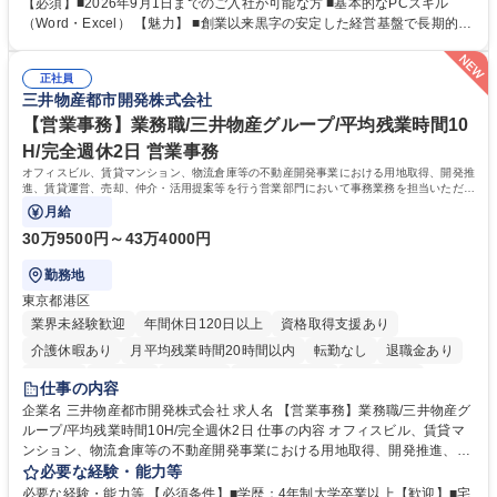
で、事務未経験の方でも安心して臨むことができます。 【業務詳細】■電
【必須】■2026年9月1日までのご入社が可能な方 ■基本的なPCスキル
話・来客対応 ■物件の鍵や社内の備品管理 ■データ入力や書類作成 ■契約
（Word・Excel） 【魅力】 ■創業以来黒字の安定した経営基盤で長期的に
書などのファイリング ■郵送物の仕訳・発送 など 募集職種 ◆急募｜9月1
安心して働ける環境 ■残業ほぼなしで働きやすさ抜群、プライベートとの
日入社◆【渋谷/一般事務】未経験歓迎/年休124日/残業ほぼ無
両立が可能 ■有給取得を積極的に推奨、年間10日程度の取得実績 ■1ヶ月
正社員
のOJTで業務を習得可能、未経験でもしっかりサポート 学歴・資格 学
三井物産都市開発株式会社
歴：大学院 大学 高専 短大 語学力： 資格：
【営業事務】業務職/三井物産グループ/平均残業時間10
H/完全週休2日 営業事務
オフィスビル、賃貸マンション、物流倉庫等の不動産開発事業における用地取得、開発推
進、賃貸運営、売却、仲介・活用提案等を行う営業部門において事務業務を担当いただき
ます。
月給
30万9500円～43万4000円
勤務地
東京都港区
業界未経験歓迎
年間休日120日以上
資格取得支援あり
介護休暇あり
月平均残業時間20時間以内
転勤なし
退職金あり
在宅OK
賞与あり
育休あり
完全週休2日制
交通費支給
仕事の内容
駅近5分以内
土日祝休み
寮・社宅あり
企業名 三井物産都市開発株式会社 求人名 【営業事務】業務職/三井物産グ
ループ/平均残業時間10H/完全週休2日 仕事の内容 オフィスビル、賃貸マ
ンション、物流倉庫等の不動産開発事業における用地取得、開発推進、賃
貸運営、売却、仲介・活用提案等を行う営業部門において事務業務を担当
必要な経験・能力等
いただきます。 【詳細】・契約書管理、契約書製本、捺印対応、ファイリ
必要な経験・能力等 【必須条件】■学歴：4年制大学卒業以上【歓迎】■宅