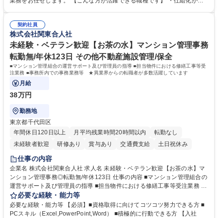
業務をお任せします。 【こんな方が活躍できる職種です】 ・仕組化が好
を推進。 ・オフィス運営：執務環境の整備・物品管理・社内規定整備/改
き/得意・協働の姿勢を持っている・優先順位付け、マルチタスクが得意・
善・イベント企画/運営・非常時の対応 など、本人の希望や適性によって
様々な立場で物事を考えられる・定型業務だけでなく突発的な出来事にも
幅広い業務の体得が可能で、多様なキャリアパスを描くことも可能です。
契約社員
対処できる・新しいことに興味関心がある 【魅力】■自己啓発支援：資格
株式会社関東合人社
募集職種 【総務】未経験歓迎◎/リモート可/世界で唯一の事業/福利厚生◎/
取得や通信教育など費用の80%（年間25万円まで）を補助 ■住宅手当：家
再雇用有
賃の50%（月額7万円まで）を補助 学歴・資格 学歴：大学院 大学 語学
未経験・ベテラン歓迎【お茶の水】マンション管理事務
力： 資格：
転勤無/年休123日 その他不動産施設管理/保全
■マンション管理組合の運営サポート及び管理員の指導 ■担当物件における修繕工事等受
注業務 ■事務所内での事務業務等 ★異業界からの転職者が多数活躍しています
月給
38万円
勤務地
東京都千代田区
年間休日120日以上
月平均残業時間20時間以内
転勤なし
未経験者歓迎
研修あり
賞与あり
交通費支給
土日祝休み
仕事の内容
企業名 株式会社関東合人社 求人名 未経験・ベテラン歓迎【お茶の水】マ
ンション管理事務◎転勤無/年休123日 仕事の内容 ■マンション管理組合の
運営サポート及び管理員の指導 ■担当物件における修繕工事等受注業務 ■
事務所内での事務業務等 ★異業界からの転職者が多数活躍しています
必要な経験・能力等
【年収補足】532万円 ＋別途インセンティヴで平均約100万円/年（昨年度
必要な経験・能力等 【必須】■資格取得に向けてコツコツ努力できる方 ■
実績） ＋管理業務主任者資格手当50,000円/月 ★親会社である株式会社合
PCスキル（Excel,PowerPoint,Word） ■積極的に行動できる方 【入社