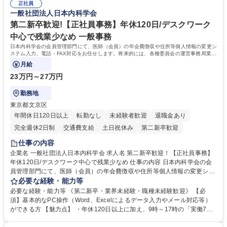
表するインフラ企業 #ポテンシャル採用
正社員
72.html ■エネルギーセキュリティの不安定化や気候変動による自然災害の
一般社団法人日本内科学会
甚大化など、これまで以上に社会課題解決の重要性が高まっています。
「未来の日常」の創造に向けて持続可能な社会の実現に貢献してまいりま
第二新卒歓迎!【正社員事務】年休120日/デスクワーク
す。 学歴・資格 学歴：大学院 大学 語学力： 資格：
中心で残業少なめ 一般事務
日本内科学会の会員管理部門にて、医師（会員）の年会費徴収や住所等個人情報の変更シ
ステム入力、電話・FAX対応をお任せします。将来的には、各種委員会の運営事務局業務
などにも幅広く携わっていただきます。
月給
23万円～27万円
勤務地
東京都文京区
年間休日120日以上
転勤なし
未経験者歓迎
退職金あり
完全週休2日制
交通費支給
土日祝休み
第二新卒歓迎
仕事の内容
企業名 一般社団法人日本内科学会 求人名 第二新卒歓迎！【正社員事務】
年休120日/デスクワーク中心で残業少なめ 仕事の内容 日本内科学会の会
員管理部門にて、医師（会員）の年会費徴収や住所等個人情報の変更シス
テム入力、電話・FAX対応をお任せします。将来的には、各種委員会の運
必要な経験・能力等
営事務局業務などにも幅広く携わっていただきます。 【会員管理・データ
必要な経験・能力等 《第二新卒・業界未経験・職種未経験歓迎》 【必
入力業務】 ・医師（会員）の住所変更、個人情報のシステム登録・更新
須】基本的なPC操作（Word、Excelによるデータ入力やメール対応等）
・年会費の徴収管理や入金データの照合確認 【問い合わせ対応】 ・会員
ができる方 【魅力点】 ・年休120日以上に加え、9時～17時の「実働7時
（医師）からの電話、FAX、ネット申請に伴う相談受付 ・複雑な案件のへ
間勤務」で残業も少なくワークライフバランスは抜群です。 【将来的な業
のエスカレーション・連携対応 募集職種 第二新卒歓迎！【正社員事務】