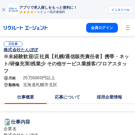
アプリで求人探しをもっと便利に！
インストール
レビュー高評価
無料
会員ログイン
正社員
株式会社たんぽぽ
※未経験歓迎/正社員【札幌/通信販売責任者】携帯・ネッ
ト/研修充実/残業少 その他サービス業接客/フロアスタッ
フ
25万6000円以上
月給
北海道札幌市北区
勤務地
仕事概要
応募について
採用企業情報
仕事内容
企業名
