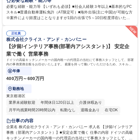
掛ける当社にて、自社企画・開発商品の生産管理・品質管理を担当。『か
必要な経験・能力等
わいい』を届けるやりがいのあるポジションです。 有名ブランドやキャラ
必要な経験・能力等 【いずれも必須】■社会人経験３年以上■基本的なPC
クターライセンスを活用した商品の企画・開発・販売を行っています。企
スキル■普通自動車運転免許（AT限定可）■海外出張(主に中国)が可能な方
画段階から納品まで、商品の製造に関わる全てのプロセスにおいて、生産
※案件により頻度はことなりますが1回の出張で5～10日程度滞在いただ
管理及び品質管理を担当。仕様書の作成、生産スケジュールの組立て、工
く予定です。 【歓迎】■英語もしくは中国語に抵抗のない方■雑貨品など
場へ見積依頼・価格交渉、サンプルの品質確認や検査の手配、ライセンス
の生産管理業務の経験 ≪求める人物像≫ ・製品の検品業務などあるた
元様とのやり取り、輸入関連の書類の管理、国内倉庫での品質チェック、
正社員
め、『コツコツと実直に取り組める方』 ・工場やライセンス元を含む社内
株式会社クライス・アンド・カンパニー
工場開拓などがございます。 募集職種 【生産管理】キャラクターバック
外関係者と友好なコミュニケーションが取れる方 ※折衝は営業担当がメイ
や雑貨の生産・品質管理/年休125日/転勤無
ンで行います。 学歴・資格 学歴：大学院 大学 高専 短大 専修学校 高校 語
【汐留/インテリア事務(部署内アシスタント)】 安定企
学力： 資格：
業で働く 営業事務
ドイツの高級キッチンメーカーの国内唯一の代理店の当社にて事務スタッフとして、部署
内の事務業務全般をお任せいたします。 裁量を持って働いていただけるため、スキルア
ップも可能です。
年俸
400万円～600万円
勤務地
東京都港区
業界未経験歓迎
年間休日120日以上
介護休暇あり
月平均残業時間20時間以内
転勤なし
退職金あり
在宅OK
育休あり
完全週休2日制
インセンティブあり
交通費支給
仕事の内容
駅近5分以内
土日祝休み
企業名 株式会社クライス・アンド・カンパニー 求人名 【汐留/インテリア
事務（部署内アシスタント）】■安定企業で働く 仕事の内容 ドイツの高級
キッチンメーカーの国内唯一の代理店の当社にて事務スタッフとして、部