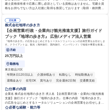
ング、登記簿取得、調書取得・支払業務（各種費用支払、支払管理、請
建士資格保有者※応募に際し必須としている資格はありません。宅建士資
求・支払データ登録、取引先マスター申請対応）・予算作成及び予実管
格をお持ちでない方は入社後に取得を推奨しております（取得・維持費用
理・各種稟議書、報告書作成業務・各種台帳管理、交際費・会議費支払報
の一部補助あり） 【求める人物像】 ・向学心豊かで、主体的に行動でき
告書作成及び月次管理・部内総務庶務全般 など※※配属先によっては上記
る方。 ・社内外の多様な関係者と協調して業務を進められるコミュニケー
の他に担当頂く業務が発生する場合があります。 募集職種 【営業事務】
正社員
ション力がある方。 ・チャレンジを厭わず、粘り強く業務に取り組める
株式会社地球の歩き方
業務職/三井物産グループ/平均残業時間10H/完全週休2日
方。多様な関係者と謙虚に信頼関係を構築でき、期限を意識したスケジュ
ール管理が出来る方。※将来的に他部署（営業部門、コーポレート部門）
【企画営業/行政・企業向け観光推進支援】旅行ガイド
へのジョブローテーションの可能性があります。 学歴・資格 学歴：大学
ブック『地球の歩き方』 広告/メディア法人営業
院 大学 語学力： 資格：宅地建物取引士
『地球の歩き方』の広告をはじめとするトータルソリューションの企画営業をお任せしま
す。クライアントは、観光（海外旅行、国内旅行、インバウンド）で地域や事業を推進し
たい国内外の行政や企業です。
月給
25万円以上
勤務地
東京都品川区
年間休日120日以上
介護休暇あり
転勤なし
時短勤務あり
退職金あり
在宅OK
賞与あり
完全週休2日制
交通費支給
駅近5分以内
土日祝休み
仕事の内容
企業名 株式会社地球の歩き方 求人名 【企画営業/行政・企業向け観光推進
支援】旅行ガイドブック『地球の歩き方』 仕事の内容 『地球の歩き方』
の広告をはじめとするトータルソリューションの企画営業をお任せしま
す。クライアントは、観光（海外旅行、国内旅行、インバウンド）で地域
必要な経験・能力等