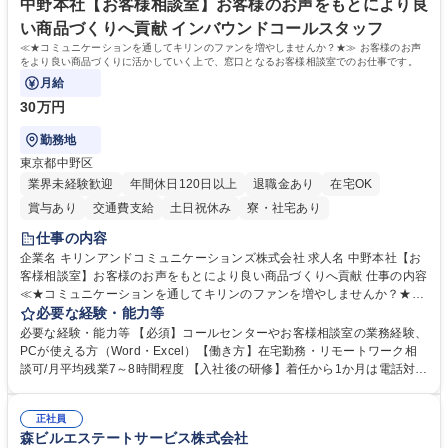
中野本社【お客様相談室】お客様のお声をもとにより良
い商品づくりへ貢献 インバウンドコールスタッフ
≪★コミュニケーションを通してキリンのファンを増やしませんか？★≫ お客様のお声
をより良い商品づくりに活かしていく上で、窓口となるお客様相談室でのお仕事です。
月給
30万円
勤務地
東京都中野区
業界未経験歓迎
年間休日120日以上
退職金あり
在宅OK
賞与あり
交通費支給
土日祝休み
寮・社宅あり
仕事の内容
企業名 キリンアンドコミュニケーションズ株式会社 求人名 中野本社【お
客様相談室】お客様のお声をもとにより良い商品づくりへ貢献 仕事の内容
≪★コミュニケーションを通してキリンのファンを増やしませんか？★≫
お客様のお声をより良い商品づくりに活かしていく上で、窓口となるお客
必要な経験・能力等
様相談室でのお仕事です。 日々お客様からいただくキリングループへのご
必要な経験・能力等 【必須】コールセンターやお客様相談室の業務経験、
意見を、企業活動に活かしています。お客様からの声に迅速かつ誠意をも
PCが使える方（Word・Excel）【働き方】在宅勤務・リモートワーク相
って対応、情報提供するとともにグループ内活動に反映しています。 【具
談可/月平均残業7～8時間程度 【入社後の研修】着任から1か月は電話対応
体的には】電話応対、メール、お手紙対応、ご指摘品調査報告書作成、有
のOJTを中心に実施し、電話対応に慣れた段階でメール・手紙のOJTを実
人チャットボット対応など。 【1日の対応件数】■電話：月間一人当たり
施する予定です。独り立ち以降もしっかりフォローする体制を整えていま
平均100件前後■メール・手紙：同上40件前後 募集職種 中野本社【お客様
正社員
すのでご安心ください。 【当社について】キリングループの広報機能を担
森ビルエステートサービス株式会社
相談室】お客様のお声をもとにより良い商品づくりへ貢献
う会社として、お客様との出会いを大切にし、磨き上げたホスピタリティ