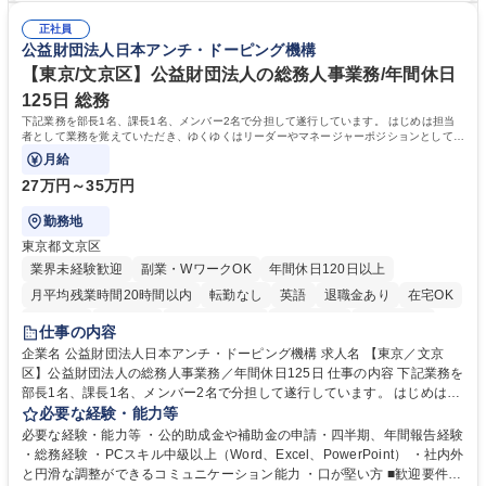
「最高のコンテンツを作るためには、何でもやる」という情熱に溢れた方
ゲームプランナー ・通信 → ゲームエンジニア ・独立行政法人 → データ
のご応募をお待ちしております。 募集職種 【第二新卒オープンポジショ
正社員
サイエンティスト 学歴・資格 学歴：大学院 大学 語学力： 資格：
公益財団法人日本アンチ・ドーピング機構
ン】業界未経験歓迎/自社ゲーム/WEB面接
【東京/文京区】公益財団法人の総務人事業務/年間休日
125日 総務
下記業務を部長1名、課長1名、メンバー2名で分担して遂行しています。 はじめは担当
者として業務を覚えていただき、ゆくゆくはリーダーやマネージャーポジションとして活
躍いただくことを期待しています。
月給
27万円～35万円
勤務地
東京都文京区
業界未経験歓迎
副業・WワークOK
年間休日120日以上
月平均残業時間20時間以内
転勤なし
英語
退職金あり
在宅OK
賞与あり
育休あり
完全週休2日制
交通費支給
土日祝休み
仕事の内容
食事補助あり
企業名 公益財団法人日本アンチ・ドーピング機構 求人名 【東京／文京
区】公益財団法人の総務人事業務／年間休日125日 仕事の内容 下記業務を
部長1名、課長1名、メンバー2名で分担して遂行しています。 はじめは担
当者として業務を覚えていただき、ゆくゆくはリーダーやマネージャーポ
必要な経験・能力等
ジションとして活躍いただくことを期待しています。 【総務・人事グルー
必要な経験・能力等 ・公的助成金や補助金の申請・四半期、年間報告経験
プの業務内容】 ・人事制度関連 ・採用活動 ・教育研修の企画、実行 ・勤
・総務経験 ・PCスキル中級以上（Word、Excel、PowerPoint） ・社内外
怠管理 ・官公庁への各種提出 ・法定の会議運営（評議員会、理事会） ・
と円滑な調整ができるコミュニケーション能力 ・口が堅い方 ■歓迎要件