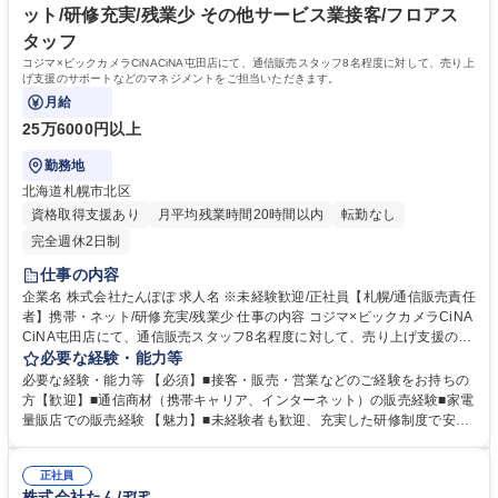
ット/研修充実/残業少 その他サービス業接客/フロアス
タッフ
コジマ×ビックカメラCiNACiNA屯田店にて、通信販売スタッフ8名程度に対して、売り上
げ支援のサポートなどのマネジメントをご担当いただきます。
月給
25万6000円以上
勤務地
北海道札幌市北区
資格取得支援あり
月平均残業時間20時間以内
転勤なし
完全週休2日制
仕事の内容
企業名 株式会社たんぽぽ 求人名 ※未経験歓迎/正社員【札幌/通信販売責任
者】携帯・ネット/研修充実/残業少 仕事の内容 コジマ×ビックカメラCiNA
CiNA屯田店にて、通信販売スタッフ8名程度に対して、売り上げ支援のサ
ポートなどのマネジメントをご担当いただきます。 仕事は完全マニュアル
必要な経験・能力等
化しており、入社後には1か月程度の引継ぎ・研修期間があるため、未経
必要な経験・能力等 【必須】■接客・販売・営業などのご経験をお持ちの
験の方でも早期活躍が可能な体制です。 【具体的には】 ■家電量販店にお
方【歓迎】■通信商材（携帯キャリア、インターネット）の販売経験■家電
ける通信商材（インターネット、携帯キャリア）の販売業務を担当しま
量販店での販売経験 【魅力】■未経験者も歓迎、充実した研修制度で安心
す。 ■販売員の統括業務として、目標達成に向けた管理やサポートも行い
してスタート可能 ■現地採用で長期的なキャリア形成が可能 ■残業時間は
ます。 募集職種 ※未経験歓迎/正社員【札幌/通信販売責任者】携帯・ネッ
月平均10時間程度、ワークライフバランスを重視した働き方が可能 ■家電
ト/研修充実/残業少
正社員
量販店での通信商材販売を統括するポジションで、やりがいを感じられま
株式会社たんぽぽ