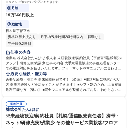
ニュアルに合わせてご対応いただきます。
月給
19万666円以上
勤務地
栃木県宇都宮市
資格取得支援あり
月平均残業時間20時間以内
転勤なし
完全週休2日制
仕事の内容
企業名 株式会社たんぽぽ 求人名 未経験歓迎/契約社員【宇都宮/電話対応ス
タッフ】研修充実/残業少 仕事の内容 大手家電量販店の事務処理センター
での電話対応をお任せいたします。フォーマットやマニュアルに合わせて
ご対応いただきます。 ■家電量販店からの電話問い合わせ対応：わからな
必要な経験・能力等
いことはすぐに聞ける環境です。お客様と直接お話することはないため、
必要な経験・能力等 ※未経験歓迎です！【必須】■電話対応に抵抗がない
クレーム対応なし！ ■電話によるインターネット等の申し込み受付業務：
方 ※事務経験などを活かすことができます！ ■シフト制のため、土日祝日
家電量販店の店員さんがご案内した方の申し込み受付を電話で行います。
勤務可能な方 【魅力】 ■完全マニュアルが整備されており、わからないこ
未経験でもマニュアルがあるので安心して対応可能です。 ■書類整理・デ
とがあってもすぐに相談できる環境が整っています ■残業時間は月平均10
ータ入力：フォーマットへの入力 募集職種 未経験歓迎/契約社員【宇都宮/
時間程度、ワークライフバランスを重視した働き方が可能 ■シフト制で月
電話対応スタッフ】研修充実/残業少
契約社員
1回のシフト提出となり、希望休も通りやすい職場です 学歴・資格 学歴：
株式会社たんぽぽ
大学院 大学 高専 短大 専修学校 高校 語学力： 資格：
※未経験歓迎/契約社員【札幌/通信販売責任者】携帯・
ネット/研修充実/残業少 その他サービス業接客/フロア