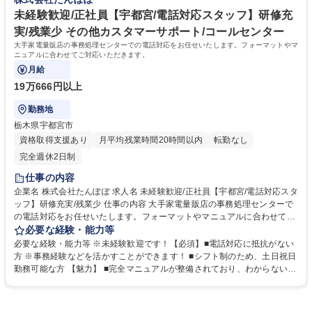
す。 学歴・資格 学歴：大学院 大学 高専 短大 専修学校 高校 語学力： 資
格：
未経験歓迎/正社員【宇都宮/電話対応スタッフ】研修充
実/残業少 その他カスタマーサポート/コールセンター
大手家電量販店の事務処理センターでの電話対応をお任せいたします。フォーマットやマ
ニュアルに合わせてご対応いただきます。
月給
19万666円以上
勤務地
栃木県宇都宮市
資格取得支援あり
月平均残業時間20時間以内
転勤なし
完全週休2日制
仕事の内容
企業名 株式会社たんぽぽ 求人名 未経験歓迎/正社員【宇都宮/電話対応スタ
ッフ】研修充実/残業少 仕事の内容 大手家電量販店の事務処理センターで
の電話対応をお任せいたします。フォーマットやマニュアルに合わせてご
対応いただきます。 ■家電量販店からの電話問い合わせ対応：わからない
必要な経験・能力等
ことはすぐに聞ける環境です。お客様と直接お話することはないため、ク
必要な経験・能力等 ※未経験歓迎です！【必須】■電話対応に抵抗がない
レーム対応なし！ ■電話によるインターネット等の申し込み受付業務：家
方 ※事務経験などを活かすことができます！ ■シフト制のため、土日祝日
電量販店の店員さんがご案内した方の申し込み受付を電話で行います。未
勤務可能な方 【魅力】 ■完全マニュアルが整備されており、わからないこ
経験でもマニュアルがあるので安心して対応可能です。 ■書類整理・デー
とがあってもすぐに相談できる環境が整っています ■残業時間は月平均10
タ入力：フォーマットへの入力 募集職種 未経験歓迎/正社員【宇都宮/電話
時間程度、ワークライフバランスを重視した働き方が可能 ■シフト制で月
対応スタッフ】研修充実/残業少
1回のシフト提出となり、希望休も通りやすい職場です 学歴・資格 学歴：