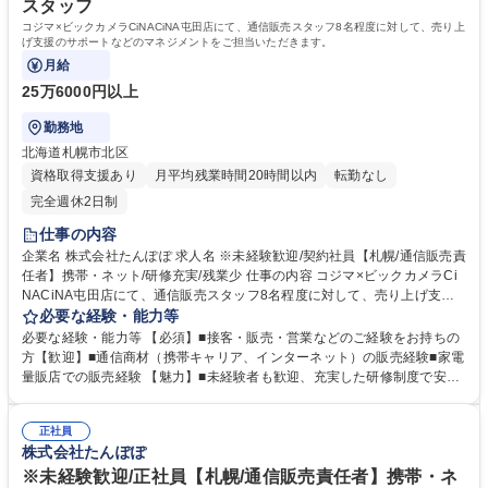
スタッフ
コジマ×ビックカメラCiNACiNA屯田店にて、通信販売スタッフ8名程度に対して、売り上
げ支援のサポートなどのマネジメントをご担当いただきます。
月給
25万6000円以上
勤務地
北海道札幌市北区
資格取得支援あり
月平均残業時間20時間以内
転勤なし
完全週休2日制
仕事の内容
企業名 株式会社たんぽぽ 求人名 ※未経験歓迎/契約社員【札幌/通信販売責
任者】携帯・ネット/研修充実/残業少 仕事の内容 コジマ×ビックカメラCi
NACiNA屯田店にて、通信販売スタッフ8名程度に対して、売り上げ支援
のサポートなどのマネジメントをご担当いただきます。 仕事は完全マニュ
必要な経験・能力等
アル化しており、入社後には1か月程度の引継ぎ・研修期間があるため、
必要な経験・能力等 【必須】■接客・販売・営業などのご経験をお持ちの
未経験の方でも早期活躍が可能な体制です。 【具体的には】 ■家電量販店
方【歓迎】■通信商材（携帯キャリア、インターネット）の販売経験■家電
における通信商材（インターネット、携帯キャリア）の販売業務を担当し
量販店での販売経験 【魅力】■未経験者も歓迎、充実した研修制度で安心
ます。 ■販売員の統括業務として、目標達成に向けた管理やサポートも行
してスタート可能 ■現地採用で長期的なキャリア形成が可能 ■残業時間は
います。 募集職種 ※未経験歓迎/契約社員【札幌/通信販売責任者】携帯・
月平均10時間程度、ワークライフバランスを重視した働き方が可能 ■家電
ネット/研修充実/残業少
正社員
量販店での通信商材販売を統括するポジションで、やりがいを感じられま
株式会社たんぽぽ
す。 学歴・資格 学歴：大学院 大学 高専 短大 専修学校 高校 語学力： 資
格：
※未経験歓迎/正社員【札幌/通信販売責任者】携帯・ネ