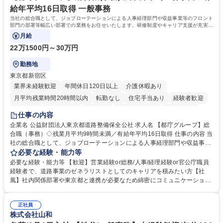
務の持ち帰りも禁止されており、メリハリのある働き方となります。 学
給年平均16日取得 一般事務
歴・資格 学歴：大学院 大学 高専 短大 語学力： 資格：
当社の総合職として、ジョブローテーションによる人事経理部門や収益事業等のフロント
部門の部署等幅広い部署での業務をお任せいたします。研修制度やキャリア支援が充実し
ております！ ※下記業務詳細
月給
22万1500円～30万円
勤務地
東京都新宿区
業界未経験歓迎
年間休日120日以上
介護休暇あり
月平均残業時間20時間以内
転勤なし
住宅手当あり
経験者歓迎
研修あり
退職金あり
賞与あり
完全週休2日制
交通費支給
仕事の内容
駅近5分以内
資格取得手当あり
食事補助あり
企業名 公益財団法人東京都道路整備保全公社 求人名 【都庁グループ】総
合職（事務）◇残業月平均9時間未満／有給年平均16日取得 仕事の内容 当
社の総合職として、ジョブローテーションによる人事経理部門や収益事業
等のフロント部門の部署等幅広い部署での業務をお任せいたします。研修
必要な経験・能力等
制度やキャリア支援が充実しております！ ※下記業務詳細 【業務詳細】■
必要な経験・能力等 【歓迎】営業経験or総務/人事/経理経験or官公庁職員
管理部門：広報、人事、経理など当公社の運営に係る管理業務 ■収益部
経験者で、道路事業のゼネラリストとしてのキャリアを積みたい方【社
門：駐車場の新規開拓、管理運営、新宿駅西口広場の「イベントコーナ
風】社内関係部署や東京都と連携が必要なため綿密にコミュニケーション
ー」などの管理運営 ■道路部門：整備の急がれる骨格幹線道路や木造住宅
を図っています。 【業務の魅力】■幅広く携われる：総合職（事務）で
密集地域の特定整備路線の用地取得、道路に関する普及啓発事業、都内の
は、駐車場の管理運営や道路用地の取得、公益財団法人の中枢を担う管理
道路施設や道路工事現場の見学ツアー事業 ※入社後は上記いずれかの部門
正社員
部門など多岐に渡る業務を経験できます。 ■様々なプロジェクト：駐車場
株式会社山和
へ配属。※業務内容変更の範囲：会社の定める業務 募集職種 【都庁グル
事業の他、新宿駅西口広場内に設置された照明を兼ねた広告「ブライトサ