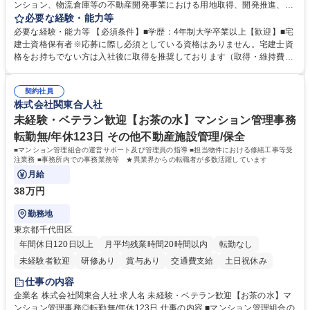
ンション、物流倉庫等の不動産開発事業における用地取得、開発推進、賃
貸運営、売却、仲介・活用提案等を行う営業部門において事務業務を担当
必要な経験・能力等
いただきます。 【詳細】・契約書管理、契約書製本、捺印対応、ファイリ
必要な経験・能力等 【必須条件】■学歴：4年制大学卒業以上【歓迎】■宅
ング、登記簿取得、調書取得・支払業務（各種費用支払、支払管理、請
建士資格保有者※応募に際し必須としている資格はありません。宅建士資
求・支払データ登録、取引先マスター申請対応）・予算作成及び予実管
格をお持ちでない方は入社後に取得を推奨しております（取得・維持費用
理・各種稟議書、報告書作成業務・各種台帳管理、交際費・会議費支払報
の一部補助あり） 【求める人物像】 ・向学心豊かで、主体的に行動でき
告書作成及び月次管理・部内総務庶務全般 など※※配属先によっては上記
る方。 ・社内外の多様な関係者と協調して業務を進められるコミュニケー
の他に担当頂く業務が発生する場合があります。 募集職種 【営業事務】
契約社員
ション力がある方。 ・チャレンジを厭わず、粘り強く業務に取り組める
株式会社関東合人社
業務職/三井物産グループ/平均残業時間10H/完全週休2日
方。多様な関係者と謙虚に信頼関係を構築でき、期限を意識したスケジュ
ール管理が出来る方。※将来的に他部署（営業部門、コーポレート部門）
未経験・ベテラン歓迎【お茶の水】マンション管理事務
へのジョブローテーションの可能性があります。 学歴・資格 学歴：大学
転勤無/年休123日 その他不動産施設管理/保全
院 大学 語学力： 資格：宅地建物取引士
■マンション管理組合の運営サポート及び管理員の指導 ■担当物件における修繕工事等受
注業務 ■事務所内での事務業務等 ★異業界からの転職者が多数活躍しています
月給
38万円
勤務地
東京都千代田区
年間休日120日以上
月平均残業時間20時間以内
転勤なし
未経験者歓迎
研修あり
賞与あり
交通費支給
土日祝休み
仕事の内容
企業名 株式会社関東合人社 求人名 未経験・ベテラン歓迎【お茶の水】マ
ンション管理事務◎転勤無/年休123日 仕事の内容 ■マンション管理組合の