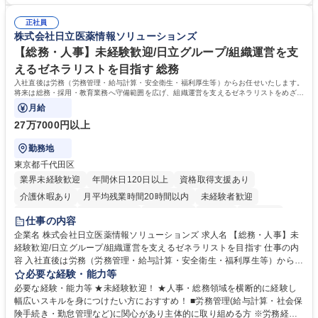
の要件を正しく理解し対応できる方 ・数量・在庫・出荷数などの数値を正
更の範囲:会社の定める業務] 募集職種 受発注事務◆年休125日・年収400
確に扱う業務に抵抗がない方 ・PCを業務で日常的に使用しており、四則
万～・残業10H◆食品原料・健康食品の商社
正社員
演算ができる方 ・業務ルールや指示を理解し、行動できる方 学歴・資格
株式会社日立医薬情報ソリューションズ
学歴：大学院 大学 短大 語学力： 資格：
【総務・人事】未経験歓迎/日立グループ/組織運営を支
えるゼネラリストを目指す 総務
入社直後は労務（労務管理・給与計算・安全衛生・福利厚生等）からお任せいたします。
将来は総務・採用・教育業務へ守備範囲を広げ、組織運営を支えるゼネラリストをめざせ
ます。
月給
27万7000円以上
勤務地
東京都千代田区
業界未経験歓迎
年間休日120日以上
資格取得支援あり
介護休暇あり
月平均残業時間20時間以内
未経験者歓迎
住宅手当あり
時短勤務あり
退職金あり
在宅OK
賞与あり
仕事の内容
育休あり
完全週休2日制
交通費支給
土日祝休み
寮・社宅あり
企業名 株式会社日立医薬情報ソリューションズ 求人名 【総務・人事】未
経験歓迎/日立グループ/組織運営を支えるゼネラリストを目指す 仕事の内
容 入社直後は労務（労務管理・給与計算・安全衛生・福利厚生等）からお
任せいたします。将来は総務・採用・教育業務へ守備範囲を広げ、組織運
必要な経験・能力等
営を支えるゼネラリストをめざせます。 ・初期業務：労働時間管理、給与
必要な経験・能力等 ★未経験歓迎！ ★人事・総務領域を横断的に経験し
計算、社会保険対応、福利厚生管理、安全衛生、健康経営推進等をお任せ
幅広いスキルを身につけたい方におすすめ！ ■労務管理(給与計算・社会保
します。ご経験に応じて、休職者管理など、幅広く経験を積んでいただき
険手続き・勤怠管理など)に関心があり主体的に取り組める方 ※労務経験