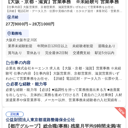
【大阪・京都・滋賀】営業事務 ※未経験可 営業事務
【仕事内容】大阪営業所、京都営業所、滋賀営業所いずれかにて営業事務をお任せ。
【詳細】電話応対・データ入力・伝票や見積の作成・カタログ送付・来客対応・営業所内
で発生する事務業務や業務改善をお任せ。
月給
27万9000円～28万1000円
勤務地
大阪府大阪市淀川区
業界未経験歓迎
年間休日120日以上
未経験者歓迎
退職金あり
賞与あり
育休あり
完全週休2日制
交通費支給
駅近5分以内
土日祝休み
仕事の内容
企業名 株式会社キーエンス 求人名 【大阪・京都・滋賀】営業事務 ※未経
験可 仕事の内容 【仕事内容】大阪営業所、京都営業所、滋賀営業所いず
れかにて営業事務をお任せ。 【詳細】電話応対・データ入力・伝票や見積
の作成・カタログ送付・来客対応・営業所内で発生する事務業務や業務改
必要な経験・能力等
善をお任せ。 【教育制度】ご入社後、育成担当とペアになりながらOJTに
必要な経験・能力等 【必須】■協調性を持って業務推進出来る方 ■改善案
て業務を覚えていただくことが可能です。業務システムがきちんと構築さ
を出しながら、主体的に業務を進めて行ける方 【過去のご入社事例】人材
れているため、スムーズに仕事に慣れることができる環境です。また、
派遣業界や保育業界等、メーカー以外、営業事務未経験者の入社実績有
「チームで成果を出す文化」があり、良いやり方を積極的に共有しながら
【当社の事務職について】単なる事務ではなく主体性を発揮したサポート
常に改善を目指す風土のため、安心して業務に取り組んでいただけます。
により、キーエンスの付加価値向上に貢献します。ベースの定型業務に加
募集職種 【大阪・京都・滋賀】営業事務 ※未経験可
正社員
えて、お客様や社員の状況に合わせ、能動的なサポート、改善の動きも期
公益財団法人東京都道路整備保全公社
待され。組織を支えるスペシャリストとして、チームに貢献し、結果的に
社員から頼られる存在になることができます。平均19:30の退勤以降の業
【都庁グループ】総合職(事務) 残業月平均9時間未満/有