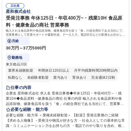
随する事務全般 ※高度なPCスキルは不要です。【業務内容の変更範囲】
社員が多数在籍しています。 【求める人物像】納期優先の業界のため状況
当社の指定する業務 募集職種 東京都品川区【営業アシスタント】未経験O
正社員
変化に臨機応変かつ柔軟に対応できる方、約束を守り正確に作業を進めら
星和株式会社
K◆受発注・事務◆年間休日130日
れる方を求めています。高度なPCスキルや関数知識は一切不要です。丁
寧な指導体制が整っているため、安心してお仕事をスタートしていただけ
受発注事務 年休125日・年収400万~・残業10H 食品原
ます。 学歴・資格 学歴：大学院 大学 高専 短大 専修学校 高校 語学力：
料・健康食品の商社 営業事務
資格：
輸入される食品原料や食品添加物、健康食品等を扱う「食」の総合商社である当社にて、
営業事務として営業サポートや書類作成、データ入力、電話対応などの業務をお任せしま
す。
月給
30万円～37万5000円
勤務地
東京都品川区
業界未経験歓迎
年間休日120日以上
月平均残業時間20時間以内
転勤なし
未経験者歓迎
賞与あり
育休あり
完全週休2日制
交通費支給
土日祝休み
仕事の内容
企業名 星和株式会社 求人名 受発注事務◆年休125日・年収400万～・残
業10H◆食品原料・健康食品の商社 仕事の内容 輸入される食品原料や食
品添加物、健康食品等を扱う「食」の総合商社である当社にて、営業事務
として営業サポートや書類作成、データ入力、電話対応などの業務をお任
必要な経験・能力等
せします。 ・受注／出荷指示／売上管理／仕入管理／在庫管理／お客様や
必要な経験・能力等 ＜業種未経験歓迎＞ 【歓迎】受発注業務のご経験
倉庫と電話確認など、販売に関わる事務、営業サポートをお願いします。
【求める人物像】・受発注や物流が好きな方 ・社会人としての基本的な常
・入社後は商品について覚えることから始め、先輩社員OJTと共に業務を
識・コミュニケーション力をお持ちの方 ・電話でのやり取りを含め、相手
進めて頂きます。未経験から始めた方も多数活躍中です。 [業務内容の変