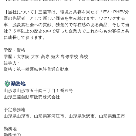
【当社について】三菱車は、環境と共存を果たす「EV・PHEV分
野の先駆者」として新しい価値を生み続けます。ワクワクする
車、脱炭素社会への貢献、独創的で存在感のある商品、そして当
社７５年以上の歴史の中で培った企業力でこれからもお客様と共
に成長して参ります。

学歴・資格

学歴：大学院 大学 高専 短大 専修学校 高校

語学力：

資格：第一種運転免許普通自動車
勤務地
山形県山形市五十鈴三丁目１番６号

山形三菱自動車販売株式会社

予定勤務地

山形県山形市、山形県寒河江市、山形県米沢市、山形県新庄市

勤務地

勤務地①
