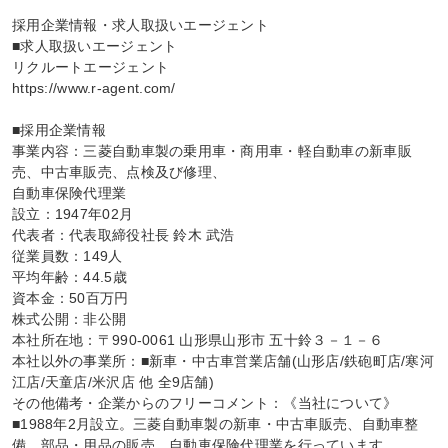
採用企業情報・求人取扱いエージェント

■求人取扱いエージェント

リクルートエージェント

https://www.r-agent.com/

■採用企業情報

事業内容：三菱自動車製の乗用車・商用車・軽自動車の新車販
売、中古車販売、点検及び修理、

自動車保険代理業

設立：1947年02月

代表者：代表取締役社長 鈴木 武浩

従業員数：149人

平均年齢：44.5歳

資本金：50百万円

株式公開：非公開

本社所在地：〒990-0061 山形県山形市 五十鈴３－１－６

本社以外の事業所：■新車・中古車営業店舗(山形店/鉄砲町店/寒河
江店/天童店/米沢店 他 全9店舗)

その他備考・企業からのフリーコメント：《当社について》

■1988年2月設立。三菱自動車製の新車・中古車販売、自動車整
備、部品・用品の販売、自動車保険代理業を行っています。
