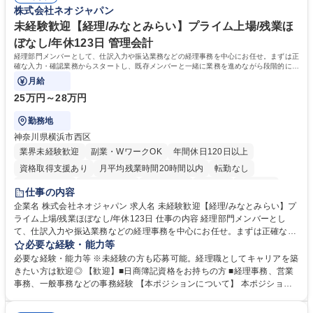
務へのキャリアチェンジ希望者も大歓迎です！ 学歴・資格 学歴：大学院
株式会社ネオジャパン
各種手当充実/転勤無
大学 高専 短大 専修学校 高校 語学力： 資格：
未経験歓迎【経理/みなとみらい】プライム上場/残業ほ
ぼなし/年休123日 管理会計
経理部門メンバーとして、仕訳入力や振込業務などの経理事務を中心にお任せ。まずは正
確な入力・確認業務からスタートし、既存メンバーと一緒に業務を進めながら段階的に経
理知識を身につけていただきます。
月給
25万円～28万円
勤務地
神奈川県横浜市西区
業界未経験歓迎
副業・WワークOK
年間休日120日以上
資格取得支援あり
月平均残業時間20時間以内
転勤なし
未経験者歓迎
時短勤務あり
退職金あり
在宅OK
賞与あり
仕事の内容
完全週休2日制
交通費支給
駅近5分以内
土日祝休み
服装自由
企業名 株式会社ネオジャパン 求人名 未経験歓迎【経理/みなとみらい】プ
ライム上場/残業ほぼなし/年休123日 仕事の内容 経理部門メンバーとし
寮・社宅あり
て、仕訳入力や振込業務などの経理事務を中心にお任せ。まずは正確な入
力・確認業務からスタートし、既存メンバーと一緒に業務を進めながら段
必要な経験・能力等
階的に経理知識を身につけていただきます。 【具体的には】 ■社内稟議に
必要な経験・能力等 ※未経験の方も応募可能。経理職としてキャリアを築
基づく仕訳入力 ■月末の振込業務 ■明細作成 ■伝票処理、記帳業務 ■既存
きたい方は歓迎◎ 【歓迎】■日商簿記資格をお持ちの方 ■経理事務、営業
メンバーの業務サポート 【将来的には】 ■月次決算補助 ■四半期・年次決
事務、一般事務などの事務経験 【本ポジションについて】 本ポジション
算補助 ■有価証券報告書など開示資料作成補助 ■海外子会社を含む連結決
の魅力は、プライム上場企業の経理部門で、未経験から経理キャリアをス
算補助 ※3～5年程度を目安に、徐々に決算業務へ業務範囲を広げていく
タートできる点です。まずは仕訳入力や振込業務など基礎的な業務から担