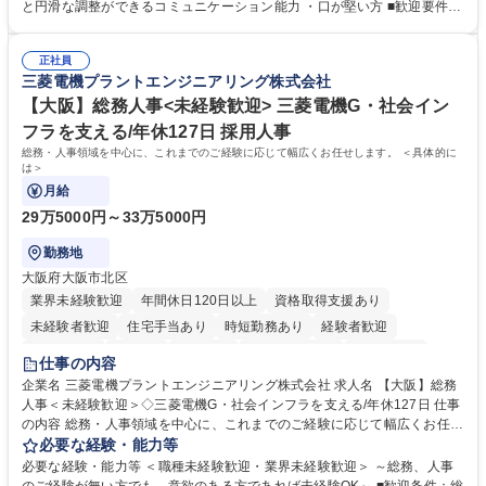
怠管理 ・官公庁への各種提出 ・法定の会議運営（評議員会、理事会） ・
と円滑な調整ができるコミュニケーション能力 ・口が堅い方 ■歓迎要件
コンプライアンス ・内部規程やルールの管理、整備、文書管理 ・契約関
・採用業務経験 ・英語に抵抗がない方 ・営業経験 学歴・資格 学歴：大学
連 ・衛生管理 ・防災関連・公的助成金の管理・オフィス、ファシリティ
院 大学 高専 短大 専修学校 高校 語学力： 資格：
管理 ・福利厚生関連 ・職員からの問合せ、相談対応 ・その他日常の総務
正社員
三菱電機プラントエンジニアリング株式会社
業務全般 募集職種 【東京／文京区】公益財団法人の総務人事業務／年間
休日125日
【大阪】総務人事<未経験歓迎> 三菱電機G・社会イン
フラを支える/年休127日 採用人事
総務・人事領域を中心に、これまでのご経験に応じて幅広くお任せします。 ＜具体的に
は＞
月給
29万5000円～33万5000円
勤務地
大阪府大阪市北区
業界未経験歓迎
年間休日120日以上
資格取得支援あり
未経験者歓迎
住宅手当あり
時短勤務あり
経験者歓迎
退職金あり
在宅OK
賞与あり
完全週休2日制
交通費支給
仕事の内容
駅近5分以内
土日祝休み
服装自由
寮・社宅あり
食事補助あり
企業名 三菱電機プラントエンジニアリング株式会社 求人名 【大阪】総務
人事＜未経験歓迎＞◇三菱電機G・社会インフラを支える/年休127日 仕事
の内容 総務・人事領域を中心に、これまでのご経験に応じて幅広くお任せ
します。 ＜具体的には＞ ・総務/人事労務（給与・社保・勤怠管理など）
必要な経験・能力等
・採用・教育研修 ・福利厚生運用 など ※基本的には事務所勤務ですが、
必要な経験・能力等 ＜職種未経験歓迎・業界未経験歓迎＞ ～総務、人事
採用や教育等の業務内容により、関西圏以外への日帰り・宿泊を伴う国内