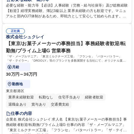
度改定などのコア業務にも挑戦できる、やりがいある環境です。 ■勤怠管
必要な経験・能力等 【必須】人事経験（労務・給与社保等）及び総務経験
理、給与計算、社会保険手続き、年末調整等の労務管理全般 ■入退社手続
【歓迎】経理実務経験、簿記3級以上 業界未経験の方も歓迎です。マニュ
き、社内規定の改定や人事制度改定などのコア業務 ■社内イベントの企画
アルと部内OJT体制があるため、即戦力として安心して始められます。
運営やその他総務業務全般 ※労務と総務を1：1の割合でお任せ。 入社後
【魅力・やりがい】森ビルGの安定基盤で労務から総務まで幅広く携われ
は部内のOJTを中心に、あなたの経験に合わせて不足している部分はいつ
ます。定型業務に留まらず、社内規定や人事制度の改定など会社のコア業
でも質問・相談できる環境が整っているため、安心して成長できます。 募
正社員
務に挑戦できるため、自身の成長と組織への貢献度をダイレクトに実感で
株式会社シュクレイ
集職種 【森ビルG】人事・総務◆賞与5ヶ月◆年休120日◆残業少なめ◆
きます。 残業少なめ、週1日リモート可など、ワークライフバランスを保
リモート可
ち長期活躍できる環境です。 「これまでの幅広い経験を活かし、長期的な
【東京/お菓子メーカーの事務担当】事務経験者歓迎/転
キャリアを築きたい」という前向きな意欲と挑戦を全力で応援します。 学
勤無/プライム上場G 営業事務
歴・資格 学歴：大学院 大学 高専 短大 専修学校 高校 語学力： 資格：日商
「ザ・メープルマニア」「東京ミルクチーズ工場」「フランセ」「バターバトラー」
簿記検定1級 日商簿記検定2級 日商簿記検定3級
「ザ・テイラー」「DROOLY」等のブランドを多数展開する当社にて、オリジナル菓子
ブランド商品の事務業務をお任せいたします。
月給
30万円～36万円
勤務地
東京都港区
業界未経験歓迎
転勤なし
住宅手当あり
経験者歓迎
退職金あり
賞与あり
交通費支給
仕事の内容
企業名 株式会社シュクレイ 求人名 【東京/お菓子メーカーの事務担当】事
務経験者歓迎/転勤無/プライム上場G 仕事の内容 「ザ・メープルマニア」
「東京ミルクチーズ工場」「フランセ」「バターバトラー」「ザ・テイラ