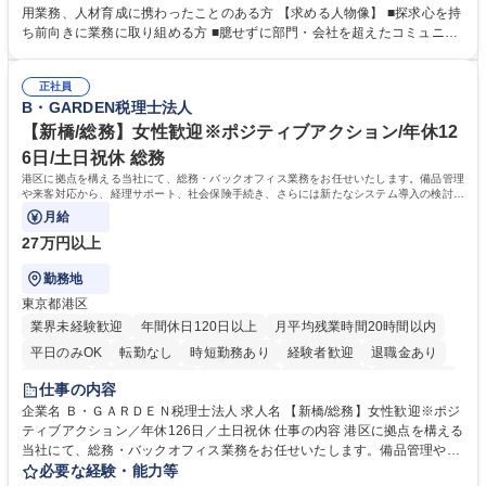
人材育成(社員研修)業務の推進 ■中期経営計画および予算等の管理 ■設備
用業務、人材育成に携わったことのある方 【求める人物像】 ■探求心を持
投資計画等の策定 ■社内の重要会議の運営 ■その他総務人事業務全般 【入
ち前向きに業務に取り組める方 ■臆せずに部門・会社を超えたコミュニケ
社後】入社後は採用や育成をメインに担当し将来的には経営根幹に関わる
ーションの取れる方 ■自分で考えて行動のできる方 ■第二の創業期を迎え
総務人事業務全般へ幅広く従事していただきます。 募集職種 【豊中市/総
る当社で組織の次代を担うネクスト人材として長期的に成長したい方 ■周
務人事】経験者歓迎！/阪急阪神HDグループ/年休124日
正社員
囲のメンバーと協調しつつ主体性を持って能動的に業務を推進できる方 学
B・GARDEN税理士法人
歴・資格 学歴：大学院 大学 高専 短大 専修学校 高校 語学力： 資格：
【新橋/総務】女性歓迎※ポジティブアクション/年休12
6日/土日祝休 総務
港区に拠点を構える当社にて、総務・バックオフィス業務をお任せいたします。備品管理
や来客対応から、経理サポート、社会保険手続き、さらには新たなシステム導入の検討ま
で、幅広く組織を支える役割です。
月給
27万円以上
勤務地
東京都港区
業界未経験歓迎
年間休日120日以上
月平均残業時間20時間以内
平日のみOK
転勤なし
時短勤務あり
経験者歓迎
退職金あり
賞与あり
完全週休2日制
交通費支給
駅近5分以内
土日祝休み
仕事の内容
服装自由
企業名 Ｂ・ＧＡＲＤＥＮ税理士法人 求人名 【新橋/総務】女性歓迎※ポジ
ティブアクション／年休126日／土日祝休 仕事の内容 港区に拠点を構える
当社にて、総務・バックオフィス業務をお任せいたします。備品管理や来
客対応から、経理サポート、社会保険手続き、さらには新たなシステム導
必要な経験・能力等