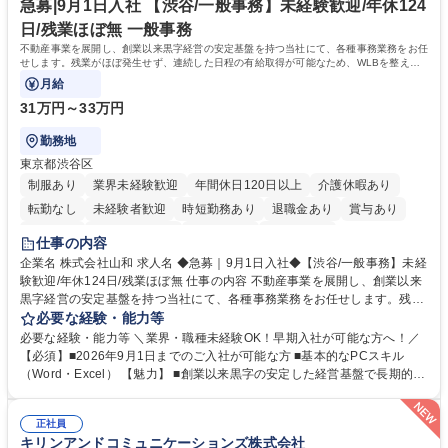
ープ】総合職（事務）◇残業月平均9時間未満／有給年平均16日取得
イン」の管理運営を行うなど、事業収益を生み出す活動を積極的に行って
急募|9月1日入社 【渋谷/一般事務】未経験歓迎/年休124
います。 学歴・資格 学歴：大学院 大学 高専 短大 専修学校 高校 語学力：
日/残業ほぼ無 一般事務
資格：
不動産事業を展開し、創業以来黒字経営の安定基盤を持つ当社にて、各種事務業務をお任
せします。残業がほぼ発生せず、連続した日程の有給取得が可能なため、WLBを整えた
い方にお勧めの環境です！
月給
31万円～33万円
勤務地
東京都渋谷区
制服あり
業界未経験歓迎
年間休日120日以上
介護休暇あり
転勤なし
未経験者歓迎
時短勤務あり
退職金あり
賞与あり
育休あり
完全週休2日制
交通費支給
土日祝休み
仕事の内容
企業名 株式会社山和 求人名 ◆急募｜9月1日入社◆【渋谷/一般事務】未経
験歓迎/年休124日/残業ほぼ無 仕事の内容 不動産事業を展開し、創業以来
黒字経営の安定基盤を持つ当社にて、各種事務業務をお任せします。残業
がほぼ発生せず、連続した日程の有給取得が可能なため、WLBを整えたい
必要な経験・能力等
方にお勧めの環境です！ 入社後はOJTを通じて丁寧に研修を行いますの
必要な経験・能力等 ＼業界・職種未経験OK！早期入社が可能な方へ！／
で、事務未経験の方でも安心して臨むことができます。 【業務詳細】■電
【必須】■2026年9月1日までのご入社が可能な方 ■基本的なPCスキル
話・来客対応 ■物件の鍵や社内の備品管理 ■データ入力や書類作成 ■契約
（Word・Excel） 【魅力】 ■創業以来黒字の安定した経営基盤で長期的に
書などのファイリング ■郵送物の仕訳・発送 など 募集職種 ◆急募｜9月1
安心して働ける環境 ■残業ほぼなしで働きやすさ抜群、プライベートとの
日入社◆【渋谷/一般事務】未経験歓迎/年休124日/残業ほぼ無
両立が可能 ■有給取得を積極的に推奨、年間10日程度の取得実績 ■1ヶ月
正社員
のOJTで業務を習得可能、未経験でもしっかりサポート 学歴・資格 学
キリンアンドコミュニケーションズ株式会社
歴：大学院 大学 高専 短大 語学力： 資格：