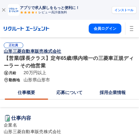
アプリで求人探しをもっと便利に！
インストール
レビュー高評価
無料
会員ログイン
正社員
山形三菱自動車販売株式会社
【営業/課長クラス】定年65歳/県内唯一の三菱車正規ディ
ーラー その他営業
20万円以上
月給
山形県山形市
勤務地
仕事概要
応募について
採用企業情報
仕事内容
企業名

山形三菱自動車販売株式会社
