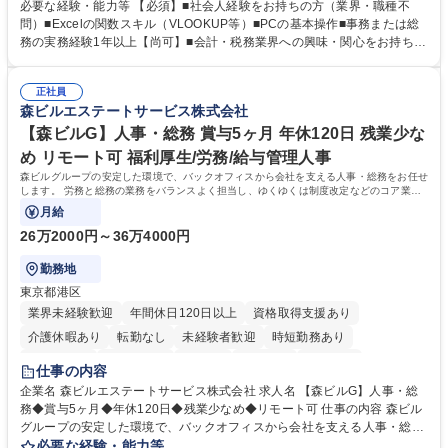
入の検討まで、幅広く組織を支える役割です。 ■備品発注・在庫管理、郵
必要な経験・能力等 【必須】■社会人経験をお持ちの方（業界・職種不
送物対応、電話・来客対応 ■金融機関への外出業務（入出金管理補助）、
問）■Excelの関数スキル（VLOOKUP等）■PCの基本操作■事務または総
福利厚生・社内イベントの運営管理 ■社内ルールの整備、職場環境の改善
務の実務経験1年以上【尚可】■会計・税務業界への興味・関心をお持ちの
提案、備品選定 ■請求書発行・管理等の経理サポート、社会保険関連の書
方 【求める人物像】 ■自ら課題を見つけ改善提案ができる主体性のある方
類手続き ■税理士業務の補助（書類作成・データ入力支援） ■ITツールや
■周囲と円滑に連携し、柔軟な対応ができる方。 【女性歓迎！】※ポジテ
社内新システムの導入検討・比較検証 募集職種 【新橋/総務】女性歓迎※
正社員
ィブアクション 学歴・資格 学歴：大学院 大学 高専 短大 専修学校 高校 語
森ビルエステートサービス株式会社
ポジティブアクション／年休126日／土日祝休
学力： 資格：
【森ビルG】人事・総務 賞与5ヶ月 年休120日 残業少な
め リモート可 福利厚生/労務/給与管理人事
森ビルグループの安定した環境で、バックオフィスから会社を支える人事・総務をお任せ
します。 労務と総務の業務をバランスよく担当し、ゆくゆくは制度改定などのコア業務
にも挑戦できる、やりがいある環境です。
月給
26万2000円～36万4000円
勤務地
東京都港区
業界未経験歓迎
年間休日120日以上
資格取得支援あり
介護休暇あり
転勤なし
未経験者歓迎
時短勤務あり
経験者歓迎
退職金あり
在宅OK
賞与あり
育休あり
仕事の内容
完全週休2日制
交通費支給
長期歓迎
駅近5分以内
土日祝休み
企業名 森ビルエステートサービス株式会社 求人名 【森ビルG】人事・総
務◆賞与5ヶ月◆年休120日◆残業少なめ◆リモート可 仕事の内容 森ビル
グループの安定した環境で、バックオフィスから会社を支える人事・総務
をお任せします。 労務と総務の業務をバランスよく担当し、ゆくゆくは制
必要な経験・能力等