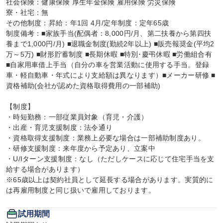
社会保険：健康保険 厚生年金保険 雇用保険 労災保険

寮・社宅：無

その他制度：昇給：年1回 4月/定年制度：定年65歳

制度備考：■家族手当(配偶者：8,000円/月、第二扶養から第四扶
養まで1,000円/月) ■退職金制度(勤続2年以上) ■販売報奨金(平均2
万～5万) ■財形貯蓄制度 ■長期休暇 ■特別･慶弔休暇 ■労働組合有 
■自家用車借上手当（自分の車を営業活動に使用する手当。登録
車・軽自動車・年式により支給額は異なります）■メーカー研修 ■
資格補助(会社が認めた資格取得費用の一部補助)

【制度】

・時短勤務：一部従業員対象（育児・介護）

・出産・育児支援制度：法令通り

・資格取得支援制度：業務上必要な場合は一部補助制度あり。

・研修支援制度：来年度から予定あり、立案中

・U/Iターン支援制度：なし（ただしケースに応じて住宅手当を支
給する場合があります）

※65歳以上は契約社員として延長する場合があります。実質的に
は再雇用制度と同じ扱いで雇用しております。
試用期間