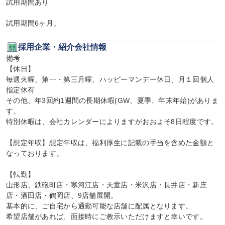
試用期間あり

試用期間6ヶ月。
採用企業・紹介会社情報
備考

【休日】

毎週火曜、第一・第三月曜、ハッピーマンデー休日、月１回個人
指定休有

その他、年3回約1週間の長期休暇(GW、夏季、年末年始)がありま
す。

特別休暇は、会社カレンダーによりますがおおよそ8日程度です。

【想定年収】想定年収は、福利厚生に記載の手当を含めた金額と
なっております。

【転勤】

山形店、鉄砲町店・寒河江店・天童店・米沢店・長井店・新庄
店・酒田店・鶴岡店、9店舗展開。

基本的に、ご自宅から通勤可能な店舗に配属となります。

希望店舗があれば、面接時にご教示いただけますと幸いです。
