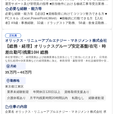
運営サポート及び管理員の指導 ■担当物件における修繕工事等受注業務 ■
事務所内での事務業務等 ★異業界からの転職者が多数活躍しています
必要な経験・能力等
【年収補足】532万円 ＋別途インセンティヴで平均約100万円/年（昨年度
必要な経験・能力等 【必須】■資格取得に向けてコツコツ努力できる方 ■
実績） ＋管理業務主任者資格手当50,000円/月 ★親会社である株式会社合
PCスキル（Excel,PowerPoint,Word） ■積極的に行動できる方 【入社
人社計画研究所社のグループ会社として、質の高いサービスと適性価格を
者】49歳：事務経験、32歳：ドラッグストア勤務、 58歳：飲食店勤務
武器に約20年受託戸数増加中です。https://www.gojin.co.jp/abt/abt_3.html
等：中途採用の9割が未経験者！ 【資格取得支援】■メンター制度■社内模
募集職種 未経験・ベテラン歓迎【お茶の水】マンション管理事務◎転勤
試や研修制度など充実！ ＊未資格者の8割以上が入社2年以内に資格を取
無/年休123日
正社員
得出来ております！ 【魅力】■フレックス制度、未経験からでも下限年収
オリックス・リニューアブルエナジー・マネジメント株式会社
を一律支給！ ■管理業務主任者資格取得後には50,000円/月の手当あり！
学歴・資格 学歴：大学院 大学 高専 短大 専修学校 高校 語学力： 資格：第
【総務・経理】オリックスグループ安定基盤/在宅・時
一種運転免許普通自動車
差出勤可/残業10H 総務
本社管理部にて、経理業務および総務業務を主担当としてご担当いただきます。 日常的
な支払処理や決算業務などの経理業務に加え、車両管理・書類管理・本社設備管理や安全
対策など幅広い総務業務もお任せします。
月給
35万円～40万円
勤務地
東京都江東区
業界未経験歓迎
年間休日120日以上
資格取得支援あり
介護休暇あり
月平均残業時間20時間以内
転勤なし
経験者歓迎
研修あり
在宅OK
賞与あり
完全週休2日制
交通費支給
仕事の内容
駅近5分以内
資格取得手当あり
土日祝休み
企業名 オリックス・リニューアブルエナジー・マネジメント株式会社 求