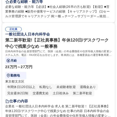
ー」「DROOLY」等のブランドを多数展開する当社にて、オリジナル菓子
必要な経験・能力等
ブランド商品の事務業務をお任せいたします。 【具体的な業務内容】 ■店
必要な経験・能力等 【必須】■社会人経験(26卒の方も歓迎) 【歓迎】■営
舗からの発注受付/PC入力業務 ■受電対応(社内/社外) ■商品のマスター登
業事務の経験 ■販売や接客サービスの経験 【キャリアステップ】 (1)セー
録 ■日々の売上抽出・報告 ■提携企業への書類送付業務 ■契約書管理業務
ルス管理課でキャリアステップ 例:一般→チーフ→サブリーダー→統括リ
■ホームページへの問い合わせ対応 など 募集職種 【東京/お菓子メーカー
ーダー→マネージャー (2)他ポジションへのキャリアも可能 ※過去、未経
の事務担当】事務経験者歓迎/転勤無/プライム上場G
験で経営管理部内で経理へ異動した方もいらっしゃいます。年3回の面談
正社員
や個別面談を通してご自身のキャリアと向き合っていただき、会社として
一般社団法人日本内科学会
もバックアップしていきます。 学歴・資格 学歴：大学院 大学 高専 短大
専修学校 高校 語学力： 資格：
第二新卒歓迎!【正社員事務】年休120日/デスクワーク
中心で残業少なめ 一般事務
日本内科学会の会員管理部門にて、医師（会員）の年会費徴収や住所等個人情報の変更シ
ステム入力、電話・FAX対応をお任せします。将来的には、各種委員会の運営事務局業務
などにも幅広く携わっていただきます。
月給
23万円～27万円
勤務地
東京都文京区
年間休日120日以上
転勤なし
未経験者歓迎
退職金あり
完全週休2日制
交通費支給
土日祝休み
第二新卒歓迎
仕事の内容
企業名 一般社団法人日本内科学会 求人名 第二新卒歓迎！【正社員事務】
年休120日/デスクワーク中心で残業少なめ 仕事の内容 日本内科学会の会
員管理部門にて、医師（会員）の年会費徴収や住所等個人情報の変更シス