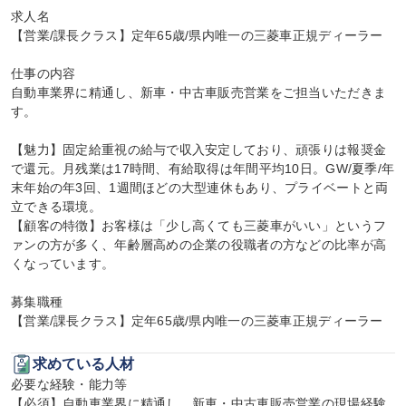
求人名

【営業/課長クラス】定年65歳/県内唯一の三菱車正規ディーラー

仕事の内容

自動車業界に精通し、新車・中古車販売営業をご担当いただきま
す。

【魅力】固定給重視の給与で収入安定しており、頑張りは報奨金
で還元。月残業は17時間、有給取得は年間平均10日。GW/夏季/年
末年始の年3回、1週間ほどの大型連休もあり、プライベートと両
立できる環境。

【顧客の特徴】お客様は「少し高くても三菱車がいい」というフ
ァンの方が多く、年齢層高めの企業の役職者の方などの比率が高
くなっています。

募集職種

【営業/課長クラス】定年65歳/県内唯一の三菱車正規ディーラー
求めている人材
必要な経験・能力等

【必須】自動車業界に精通し、新車・中古車販売営業の現場経験
