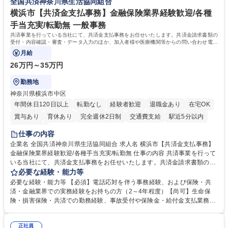
全国共済神奈川県生活協同組合
相談室】お客様のお声をもとにより良い商品づくりへ貢献
う会社として、お客様との出会いを大切にし、磨き上げたホスピタリティ
を込めてコミュニケーションをとりながら広報関連業務を行っておりま
横浜市【共済金支払事務】金融保険業界経験歓迎/各種
す。 学歴・資格 学歴：大学院 大学 高専 短大 専修学校 高校 語学力： 資
手当充実/転勤無 一般事務
格：
共済事業を行っている当社にて、共済金支払事務をお任せいたします。共済金請求書類の
受付・内容確認・審査・データ入力のほか、加入者様や医療機関等からの問い合わせ電話
対応や書類発送等を担当します。
月給
26万円～35万円
勤務地
神奈川県横浜市中区
年間休日120日以上
転勤なし
経験者歓迎
退職金あり
在宅OK
賞与あり
育休あり
完全週休2日制
交通費支給
駅近5分以内
土日祝休み
仕事の内容
企業名 全国共済神奈川県生活協同組合 求人名 横浜市【共済金支払事務】
金融保険業界経験歓迎/各種手当充実/転勤無 仕事の内容 共済事業を行って
いる当社にて、共済金支払事務をお任せいたします。共済金請求書類の受
付・内容確認・審査・データ入力のほか、加入者様や医療機関等からの問
必要な経験・能力等
い合わせ電話対応や書類発送等を担当します。 ■共済金請求書類の受付、
必要な経験・能力等 【必須】電話応対を伴う事務経験、および保険・共
内容確認、および共済金支払に関する審査・事務処理業務全般を担当 ■専
済・金融業界での実務経験をお持ちの方（2～4年程度）【尚可】生命保
用システムへのデータ入力、各種必要書類の作成・発送作業 ■加入者様や
険・損害保険・共済での勤務経験、事故受付や保険金・給付金支払業務経
医療機関等からの各種問い合わせに対する丁寧かつ迅速な電話応対 ■現場
験がある方 【求める人物像】■相手の立場に立った丁寧な対応ができる方
調査の対応および業務プロセスの改善活動 【業務内容の変更範囲】当社の
■チームワークを大切にし、素直に学べる方★外勤の保険営業から内勤事
指定する業務 募集職種 横浜市【共済金支払事務】金融保険業界経験歓迎/
正社員