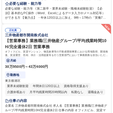
テム入力、電話・FAX対応をお任せします。将来的には、各種委員会の運
必要な経験・能力等
営事務局業務などにも幅広く携わっていただきます。 【会員管理・データ
必要な経験・能力等 《第二新卒・業界未経験・職種未経験歓迎》 【必
入力業務】 ・医師（会員）の住所変更、個人情報のシステム登録・更新
須】基本的なPC操作（Word、Excelによるデータ入力やメール対応等）
・年会費の徴収管理や入金データの照合確認 【問い合わせ対応】 ・会員
ができる方 【魅力点】 ・年休120日以上に加え、9時～17時の「実働7時
（医師）からの電話、FAX、ネット申請に伴う相談受付 ・複雑な案件のへ
間勤務」で残業も少なくワークライフバランスは抜群です。 【将来的な業
のエスカレーション・連携対応 募集職種 第二新卒歓迎！【正社員事務】
務（各種委員会運営）】 ・学会内における各種委員会のスケジュール調
年休120日/デスクワーク中心で残業少なめ
正社員
整、資料作成、当日の運営サポート 学歴・資格 学歴：大学院 大学 語学
三井物産都市開発株式会社
力： 資格：
【営業事務】業務職/三井物産グループ/平均残業時間10
H/完全週休2日 営業事務
オフィスビル、賃貸マンション、物流倉庫等の不動産開発事業における用地取得、開発推
進、賃貸運営、売却、仲介・活用提案等を行う営業部門において事務業務を担当いただき
ます。
月給
30万9500円～43万4000円
勤務地
東京都港区
業界未経験歓迎
年間休日120日以上
資格取得支援あり
介護休暇あり
月平均残業時間20時間以内
転勤なし
退職金あり
在宅OK
賞与あり
育休あり
完全週休2日制
交通費支給
仕事の内容
駅近5分以内
土日祝休み
寮・社宅あり
企業名 三井物産都市開発株式会社 求人名 【営業事務】業務職/三井物産グ
ループ/平均残業時間10H/完全週休2日 仕事の内容 オフィスビル、賃貸マ