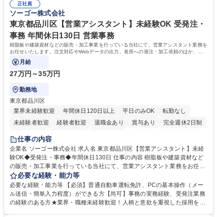
想定です。 募集職種 未経験歓迎【経理/みなとみらい】プライム上場/残業
正社員
当し、3～5年をかけて月次決算・四半期決算・開示資料作成補助などへス
ソーゴー株式会社
ほぼなし/年休123日
テップアップできます。また、残業は通常月ほぼなく、決算月でも10時間
未満のため、無理なく経理として専門性を身につけられる環境です。 学
東京都品川区【営業アシスタント】未経験OK 受発注・
歴・資格 学歴：大学院 大学 高専 短大 専修学校 高校 語学力： 資格：日商
事務 年間休日130日 営業事務
簿記検定1級 日商簿記検定2級
樹脂板や建築資材などの販売・加工事業を行っている当社にて、営業アシスタント業務を
お任せいたします。注文対応やWebデータの出力、各所への発注・加工依頼のほか、電
話・メール対応等の事務業務を担当します。
月給
27万円～35万円
勤務地
東京都品川区
業界未経験歓迎
年間休日120日以上
平日のみOK
転勤なし
未経験者歓迎
経験者歓迎
退職金あり
賞与あり
完全週休2日制
交通費支給
駅近5分以内
土日祝休み
仕事の内容
企業名 ソーゴー株式会社 求人名 東京都品川区【営業アシスタント】未経
験OK◆受発注・事務◆年間休日130日 仕事の内容 樹脂板や建築資材など
の販売・加工事業を行っている当社にて、営業アシスタント業務をお任せ
いたします。注文対応やWebデータの出力、各所への発注・加工依頼のほ
必要な経験・能力等
か、電話・メール対応等の事務業務を担当します。 ■受注・発注業務：FA
必要な経験・能力等 【必須】普通自動車運転免許、PCの基本操作（メー
Xによる注文対応、Web発注データのプリントアウト、各仕入先・協力会
ル送信・簡単入力程度）ができる方【尚可】事務の実務経験、受発注業務
社への発注および加工依頼等 ■納品書・請求書の作成および発送手配 ■商
の経験のある方★業界・職種未経験歓迎！人柄と意欲を重視した採用を行
品手配・在庫確認・納期調整 ■電話・メールでの問い合わせ対応および付
っています。 【要件】未経験歓迎！未経験からスタートして長く勤務する