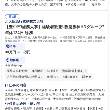
のご経験が無い方でも、意欲のある方であれば未経験OK～ ■歓迎条件：総
出張もございます。 ※担当業務を持ちつつ、お互いに助け合いながら、総
務、人事のご経験をお持ちの方（業界不問） ■求める人物像：・社内外の
務部という組織として協力しながら進める体制です。 募集職種 【大阪】
関係各部門との調整を率先して行い、業務を円滑に遂行できる協調性やコ
総務人事＜未経験歓迎＞◇三菱電機G・社会インフラを支える/年休127日
ミュニケーション能力を持っている方 ・人事総務領域に興味がありゼネラ
正社員
リスト志向をお持ちの方 学歴・資格 学歴：大学院 大学 語学力： 資格：
北大阪急行電鉄株式会社
【豊中市/総務人事】経験者歓迎!/阪急阪神HDグループ/
年休124日 総務
当社にて採用関係業務、人材育成業務を中心に、中期経営計画・予算等の管理、設備投資
計画等の策定、さらに社内の重要会議の運営等、経営の根幹となる幅広い総務人事業務全
般を担当していただきます。
月給
30万円～38万円
勤務地
大阪府豊中市
業界未経験歓迎
年間休日120日以上
資格取得支援あり
月平均残業時間20時間以内
転勤なし
経験者歓迎
駅ナカ
退職金あり
完全週休2日制
交通費支給
駅近5分以内
仕事の内容
土日祝休み
服装自由
昼食補助あり
食事補助あり
企業名 北大阪急行電鉄株式会社 求人名 【豊中市/総務人事】経験者歓迎！/
阪急阪神HDグループ/年休124日 仕事の内容 当社にて採用関係業務、人材
育成業務を中心に、中期経営計画・予算等の管理、設備投資計画等の策
定、さらに社内の重要会議の運営等、経営の根幹となる幅広い総務人事業
必要な経験・能力等
務全般を担当していただきます。 【主な業務内容】 ■採用関係業務および
必要な経験・能力等 【必須】■総務人事の実務経験がある方 【歓迎】■採