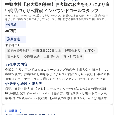
中野本社【お客様相談室】お客様のお声をもとにより良
い商品づくりへ貢献 インバウンドコールスタッフ
≪★コミュニケーションを通してキリンのファンを増やしませんか？★≫ お客様のお声
をより良い商品づくりに活かしていく上で、窓口となるお客様相談室でのお仕事です。
月給
30万円
勤務地
東京都中野区
業界未経験歓迎
年間休日120日以上
退職金あり
在宅OK
賞与あり
交通費支給
土日祝休み
寮・社宅あり
仕事の内容
企業名 キリンアンドコミュニケーションズ株式会社 求人名 中野本社【お
客様相談室】お客様のお声をもとにより良い商品づくりへ貢献 仕事の内容
≪★コミュニケーションを通してキリンのファンを増やしませんか？★≫
お客様のお声をより良い商品づくりに活かしていく上で、窓口となるお客
必要な経験・能力等
様相談室でのお仕事です。 日々お客様からいただくキリングループへのご
必要な経験・能力等 【必須】コールセンターやお客様相談室の業務経験、
意見を、企業活動に活かしています。お客様からの声に迅速かつ誠意をも
PCが使える方（Word・Excel）【働き方】在宅勤務・リモートワーク相
って対応、情報提供するとともにグループ内活動に反映しています。 【具
談可/月平均残業7～8時間程度 【入社後の研修】着任から1か月は電話対応
体的には】電話応対、メール、お手紙対応、ご指摘品調査報告書作成、有
のOJTを中心に実施し、電話対応に慣れた段階でメール・手紙のOJTを実
人チャットボット対応など。 【1日の対応件数】■電話：月間一人当たり
施する予定です。独り立ち以降もしっかりフォローする体制を整えていま
平均100件前後■メール・手紙：同上40件前後 募集職種 中野本社【お客様
正社員
すのでご安心ください。 【当社について】キリングループの広報機能を担