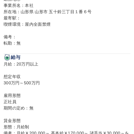
事業所名：本社

所在地：山形県 山形市 五十鈴三丁目１番６号

最寄駅：

喫煙環境：屋内全面禁煙

備考：

転勤：無
給与
月給：20万円以上

想定年収

300万円～500万円

雇用形態

正社員

期間の定め：無

賃金形態

形態：月給制

備考：月給￥200,000～ 基本給￥170,000～ 諸手当￥30,000～を