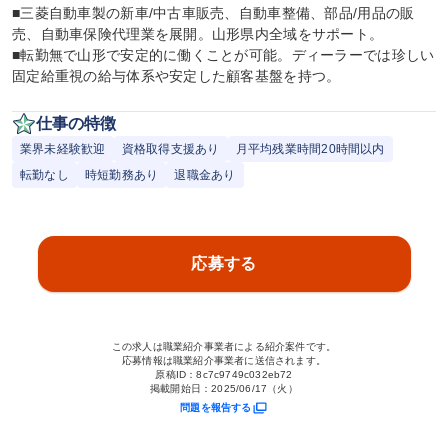
■三菱自動車製の新車/中古車販売、自動車整備、部品/用品の販
売、自動車保険代理業を展開。山形県内全域をサポート。

■転勤無で山形で安定的に働くことが可能。ディーラーでは珍しい
固定給重視の給与体系や安定した顧客基盤を持つ。
仕事の特徴
業界未経験歓迎
資格取得支援あり
月平均残業時間20時間以内
転勤なし
時短勤務あり
退職金あり
応募する
この求人は職業紹介事業者による紹介案件です。
応募情報は職業紹介事業者に送信されます。
原稿ID：
8c7c9749c032eb72
掲載開始日：
2025/06/17（火）
問題を報告する