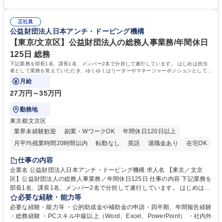
ます。 ・将来的な広がり：総務・採用・教育・税務対応・経営企画等。
者は早期にご活躍いただけます。 ■チームで仕事を推進できる方■将来は
★メンバーがマンツーマンで丁寧に教えるため、ご経験が浅くても安心！
マネジメント職として活躍したい 【尚可】■人事、労務、採用、教育業務
幅広く経験を積みたい意欲がある方に最適な環境です。 募集職種 【総
正社員
のご経験 ■労務管理（給与計算・社会保険手続き・勤怠管理など）の経験
公益財団法人日本アンチ・ドーピング機構
務・人事】未経験歓迎/日立グループ/組織運営を支えるゼネラリストを目
■衛生管理者の資格をお持ちの方 学歴・資格 学歴：大学院 大学 高専 短大
指す
専修学校 高校 語学力： 資格：
【東京/文京区】公益財団法人の総務人事業務/年間休日
125日 総務
下記業務を部長1名、課長1名、メンバー2名で分担して遂行しています。 はじめは担当
者として業務を覚えていただき、ゆくゆくはリーダーやマネージャーポジションとして活
躍いただくことを期待しています。
月給
27万円～35万円
勤務地
東京都文京区
業界未経験歓迎
副業・WワークOK
年間休日120日以上
月平均残業時間20時間以内
転勤なし
英語
退職金あり
在宅OK
賞与あり
育休あり
完全週休2日制
交通費支給
土日祝休み
仕事の内容
食事補助あり
企業名 公益財団法人日本アンチ・ドーピング機構 求人名 【東京／文京
区】公益財団法人の総務人事業務／年間休日125日 仕事の内容 下記業務を
部長1名、課長1名、メンバー2名で分担して遂行しています。 はじめは担
当者として業務を覚えていただき、ゆくゆくはリーダーやマネージャーポ
必要な経験・能力等
ジションとして活躍いただくことを期待しています。 【総務・人事グルー
必要な経験・能力等 ・公的助成金や補助金の申請・四半期、年間報告経験
プの業務内容】 ・人事制度関連 ・採用活動 ・教育研修の企画、実行 ・勤
・総務経験 ・PCスキル中級以上（Word、Excel、PowerPoint） ・社内外