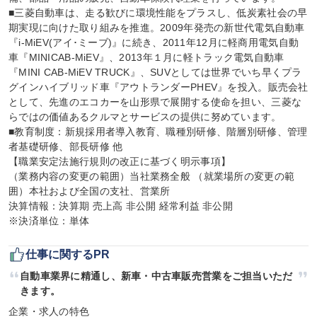
■三菱自動車は、走る歓びに環境性能をプラスし、低炭素社会の早
期実現に向けた取り組みを推進。2009年発売の新世代電気自動車
『i-MiEV(アイ･ミーブ)』に続き、2011年12月に軽商用電気自動
車『MINICAB-MiEV』、2013年１月に軽トラック電気自動車
『MINI CAB-MiEV TRUCK』、SUVとしては世界でいち早くプラ
グインハイブリッド車『アウトランダーPHEV』を投入。販売会社
として、先進のエコカーを山形県で展開する使命を担い、三菱な
らではの価値あるクルマとサービスの提供に努めています。

■教育制度：新規採用者導入教育、職種別研修、階層別研修、管理
者基礎研修、部長研修 他

【職業安定法施行規則の改正に基づく明示事項】

（業務内容の変更の範囲）当社業務全般 （就業場所の変更の範
囲）本社および全国の支社、営業所

決算情報：決算期 売上高 非公開 経常利益 非公開

※決済単位：単体
仕事に関するPR
自動車業界に精通し、新車・中古車販売営業をご担当いただ
きます。
企業・求人の特色
