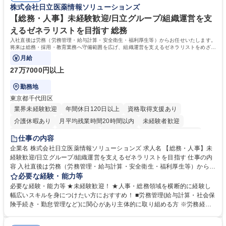
株式会社日立医薬情報ソリューションズ
を進めやすく定着率の高い環境です。 募集職種 東京【経理・総務】週1日
ライフバランスを重視する方に最適な環境です（フルリモートも面接で相
出社程度のリモート中心/残業基本無/独立系ファーム
談可）。【求める人物像】幅広いバックオフィス業務に柔軟に対応でき、
【総務・人事】未経験歓迎/日立グループ/組織運営を支
社内外と円滑にコミュニケーションを取りながら業務を推進できる方 学
えるゼネラリストを目指す 総務
歴・資格 学歴：大学院 大学 高専 短大 専修学校 高校 語学力： 資格：
入社直後は労務（労務管理・給与計算・安全衛生・福利厚生等）からお任せいたします。
将来は総務・採用・教育業務へ守備範囲を広げ、組織運営を支えるゼネラリストをめざせ
ます。
月給
27万7000円以上
勤務地
東京都千代田区
業界未経験歓迎
年間休日120日以上
資格取得支援あり
介護休暇あり
月平均残業時間20時間以内
未経験者歓迎
住宅手当あり
時短勤務あり
退職金あり
在宅OK
賞与あり
仕事の内容
育休あり
完全週休2日制
交通費支給
土日祝休み
寮・社宅あり
企業名 株式会社日立医薬情報ソリューションズ 求人名 【総務・人事】未
経験歓迎/日立グループ/組織運営を支えるゼネラリストを目指す 仕事の内
容 入社直後は労務（労務管理・給与計算・安全衛生・福利厚生等）からお
任せいたします。将来は総務・採用・教育業務へ守備範囲を広げ、組織運
必要な経験・能力等
営を支えるゼネラリストをめざせます。 ・初期業務：労働時間管理、給与
必要な経験・能力等 ★未経験歓迎！ ★人事・総務領域を横断的に経験し
計算、社会保険対応、福利厚生管理、安全衛生、健康経営推進等をお任せ
幅広いスキルを身につけたい方におすすめ！ ■労務管理(給与計算・社会保
します。ご経験に応じて、休職者管理など、幅広く経験を積んでいただき
険手続き・勤怠管理など)に関心があり主体的に取り組める方 ※労務経験
ます。 ・将来的な広がり：総務・採用・教育・税務対応・経営企画等。
者は早期にご活躍いただけます。 ■チームで仕事を推進できる方■将来は
★メンバーがマンツーマンで丁寧に教えるため、ご経験が浅くても安心！
マネジメント職として活躍したい 【尚可】■人事、労務、採用、教育業務