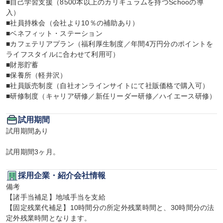
■自己学習支援（8500本以上のカリキュラムを持つSchooの導
入）

■社員持株会（会社より10％の補助あり）

■ベネフィット・ステーション

■カフェテリアプラン（福利厚生制度／年間4万円分のポイントを
ライフスタイルに合わせて利用可）

■財形貯蓄

■保養所（軽井沢）

■社員販売制度（自社オンラインサイトにて社販価格で購入可）

■研修制度（キャリア研修／新任リーダー研修／ハイエース研修）
試用期間
試用期間あり

試用期間3ヶ月。
採用企業・紹介会社情報
備考

【諸手当補足】地域手当を支給

【固定残業代補足】10時間分の所定外残業時間と、30時間分の法
定外残業時間となります。
