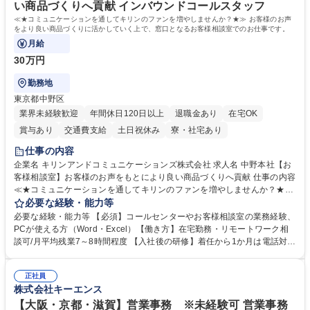
い商品づくりへ貢献 インバウンドコールスタッフ
≪★コミュニケーションを通してキリンのファンを増やしませんか？★≫ お客様のお声
をより良い商品づくりに活かしていく上で、窓口となるお客様相談室でのお仕事です。
月給
30万円
勤務地
東京都中野区
業界未経験歓迎
年間休日120日以上
退職金あり
在宅OK
賞与あり
交通費支給
土日祝休み
寮・社宅あり
仕事の内容
企業名 キリンアンドコミュニケーションズ株式会社 求人名 中野本社【お
客様相談室】お客様のお声をもとにより良い商品づくりへ貢献 仕事の内容
≪★コミュニケーションを通してキリンのファンを増やしませんか？★≫
お客様のお声をより良い商品づくりに活かしていく上で、窓口となるお客
必要な経験・能力等
様相談室でのお仕事です。 日々お客様からいただくキリングループへのご
必要な経験・能力等 【必須】コールセンターやお客様相談室の業務経験、
意見を、企業活動に活かしています。お客様からの声に迅速かつ誠意をも
PCが使える方（Word・Excel）【働き方】在宅勤務・リモートワーク相
って対応、情報提供するとともにグループ内活動に反映しています。 【具
談可/月平均残業7～8時間程度 【入社後の研修】着任から1か月は電話対応
体的には】電話応対、メール、お手紙対応、ご指摘品調査報告書作成、有
のOJTを中心に実施し、電話対応に慣れた段階でメール・手紙のOJTを実
人チャットボット対応など。 【1日の対応件数】■電話：月間一人当たり
施する予定です。独り立ち以降もしっかりフォローする体制を整えていま
平均100件前後■メール・手紙：同上40件前後 募集職種 中野本社【お客様
正社員
すのでご安心ください。 【当社について】キリングループの広報機能を担
株式会社キーエンス
相談室】お客様のお声をもとにより良い商品づくりへ貢献
う会社として、お客様との出会いを大切にし、磨き上げたホスピタリティ
を込めてコミュニケーションをとりながら広報関連業務を行っておりま
【大阪・京都・滋賀】営業事務 ※未経験可 営業事務