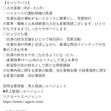
【キャリアパス】

〇入社直後（約2～3ヵ月）

・ハイエースの運転研修の受講

・先輩社員の運転するハイエースに横乗りし、営業同行

※業界・職種とも未経験者の入社も多数実績ございます。ひとり
だちできるまでしっかりサポートします。

〇ひとりだち後

・自身の担当店舗をひとりで毎日回り、営業活動

・先輩社員や同僚と交流しながら、最適な商品ラインナップや仕
事の工夫を共有

〇自身の担当を十分こなせるようになったら…

・後輩指導/チーム内のエースとして売上を牽引

・新規取引先の担当として新たな関係構築

※仕事内容に関する変更の範囲：当社業務全般 ※就業場所に関す
る変更の範囲：当社事業所

採用企業情報・求人取扱いエージェント

■求人取扱いエージェント

リクルートエージェント

https://www.r-agent.com/
