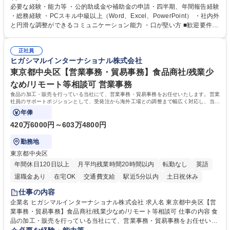
ジションとして活躍いただくことを期待しています。 【総務・人事グルー
必要な経験・能力等 ・公的助成金や補助金の申請・四半期、年間報告経験
プの業務内容】 ・人事制度関連 ・採用活動 ・教育研修の企画、実行 ・勤
・総務経験 ・PCスキル中級以上（Word、Excel、PowerPoint） ・社内外
怠管理 ・官公庁への各種提出 ・法定の会議運営（評議員会、理事会） ・
と円滑な調整ができるコミュニケーション能力 ・口が堅い方 ■歓迎要件
コンプライアンス ・内部規程やルールの管理、整備、文書管理 ・契約関
・採用業務経験 ・英語に抵抗がない方 ・営業経験 学歴・資格 学歴：大学
連 ・衛生管理 ・防災関連・公的助成金の管理・オフィス、ファシリティ
院 大学 高専 短大 専修学校 高校 語学力： 資格：
管理 ・福利厚生関連 ・職員からの問合せ、相談対応 ・その他日常の総務
正社員
ヒガシマルインターナショナル株式会社
業務全般 募集職種 【東京／文京区】公益財団法人の総務人事業務／年間
休日125日
東京都中央区【営業事務・貿易事務】食品商社/残業少
なめ/リモート等相談可 営業事務
食品の加工・販売を行っている当社にて、営業事務・貿易事務をお任せいたします。営業
社員のサポートポジションとして、受発注から海外工場との調整まで幅広く対応し、当社
事業の根幹を支えていただきます。
年俸
420万6000円～603万4800円
勤務地
東京都中央区
年間休日120日以上
月平均残業時間20時間以内
転勤なし
英語
退職金あり
在宅OK
交通費支給
駅近5分以内
土日祝休み
仕事の内容
企業名 ヒガシマルインターナショナル株式会社 求人名 東京都中央区【営
業事務・貿易事務】食品商社/残業少なめ/リモート等相談可 仕事の内容 食
品の加工・販売を行っている当社にて、営業事務・貿易事務をお任せいた