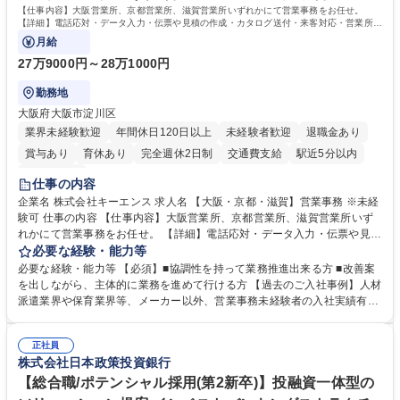
す。 学歴・資格 学歴：大学院 大学 高専 短大 専修学校 高校 語学力： 資
【仕事内容】大阪営業所、京都営業所、滋賀営業所いずれかにて営業事務をお任せ。
格：
【詳細】電話応対・データ入力・伝票や見積の作成・カタログ送付・来客対応・営業所内
で発生する事務業務や業務改善をお任せ。
月給
27万9000円～28万1000円
勤務地
大阪府大阪市淀川区
業界未経験歓迎
年間休日120日以上
未経験者歓迎
退職金あり
賞与あり
育休あり
完全週休2日制
交通費支給
駅近5分以内
土日祝休み
仕事の内容
企業名 株式会社キーエンス 求人名 【大阪・京都・滋賀】営業事務 ※未経
験可 仕事の内容 【仕事内容】大阪営業所、京都営業所、滋賀営業所いず
れかにて営業事務をお任せ。 【詳細】電話応対・データ入力・伝票や見積
の作成・カタログ送付・来客対応・営業所内で発生する事務業務や業務改
必要な経験・能力等
善をお任せ。 【教育制度】ご入社後、育成担当とペアになりながらOJTに
必要な経験・能力等 【必須】■協調性を持って業務推進出来る方 ■改善案
て業務を覚えていただくことが可能です。業務システムがきちんと構築さ
を出しながら、主体的に業務を進めて行ける方 【過去のご入社事例】人材
れているため、スムーズに仕事に慣れることができる環境です。また、
派遣業界や保育業界等、メーカー以外、営業事務未経験者の入社実績有
「チームで成果を出す文化」があり、良いやり方を積極的に共有しながら
【当社の事務職について】単なる事務ではなく主体性を発揮したサポート
常に改善を目指す風土のため、安心して業務に取り組んでいただけます。
により、キーエンスの付加価値向上に貢献します。ベースの定型業務に加
募集職種 【大阪・京都・滋賀】営業事務 ※未経験可
正社員
えて、お客様や社員の状況に合わせ、能動的なサポート、改善の動きも期
株式会社日本政策投資銀行
待され。組織を支えるスペシャリストとして、チームに貢献し、結果的に
社員から頼られる存在になることができます。平均19:30の退勤以降の業
【総合職/ポテンシャル採用(第2新卒)】投融資一体型の
務の持ち帰りも禁止されており、メリハリのある働き方となります。 学