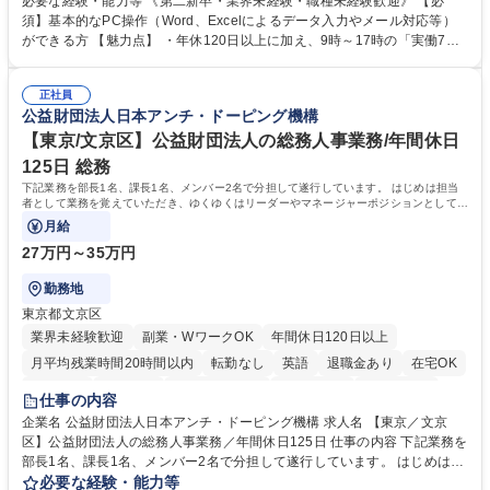
必要な経験・能力等 《第二新卒・業界未経験・職種未経験歓迎》 【必
入力業務】 ・医師（会員）の住所変更、個人情報のシステム登録・更新
須】基本的なPC操作（Word、Excelによるデータ入力やメール対応等）
・年会費の徴収管理や入金データの照合確認 【問い合わせ対応】 ・会員
ができる方 【魅力点】 ・年休120日以上に加え、9時～17時の「実働7時
（医師）からの電話、FAX、ネット申請に伴う相談受付 ・複雑な案件のへ
間勤務」で残業も少なくワークライフバランスは抜群です。 【将来的な業
のエスカレーション・連携対応 募集職種 第二新卒歓迎！【正社員事務】
務（各種委員会運営）】 ・学会内における各種委員会のスケジュール調
年休120日/デスクワーク中心で残業少なめ
正社員
整、資料作成、当日の運営サポート 学歴・資格 学歴：大学院 大学 語学
公益財団法人日本アンチ・ドーピング機構
力： 資格：
【東京/文京区】公益財団法人の総務人事業務/年間休日
125日 総務
下記業務を部長1名、課長1名、メンバー2名で分担して遂行しています。 はじめは担当
者として業務を覚えていただき、ゆくゆくはリーダーやマネージャーポジションとして活
躍いただくことを期待しています。
月給
27万円～35万円
勤務地
東京都文京区
業界未経験歓迎
副業・WワークOK
年間休日120日以上
月平均残業時間20時間以内
転勤なし
英語
退職金あり
在宅OK
賞与あり
育休あり
完全週休2日制
交通費支給
土日祝休み
仕事の内容
食事補助あり
企業名 公益財団法人日本アンチ・ドーピング機構 求人名 【東京／文京
区】公益財団法人の総務人事業務／年間休日125日 仕事の内容 下記業務を
部長1名、課長1名、メンバー2名で分担して遂行しています。 はじめは担
当者として業務を覚えていただき、ゆくゆくはリーダーやマネージャーポ
必要な経験・能力等