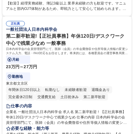
理、給与計算、社会保険手続き、年末調整等の労務管理全般 ■入退社手続
【歓迎】経理実務経験、簿記3級以上 業界未経験の方も歓迎です。マニュ
き、社内規定の改定や人事制度改定などのコア業務 ■社内イベントの企画
アルと部内OJT体制があるため、即戦力として安心して始められます。
運営やその他総務業務全般 ※労務と総務を1：1の割合でお任せ。 入社後
【魅力・やりがい】森ビルGの安定基盤で労務から総務まで幅広く携われ
は部内のOJTを中心に、あなたの経験に合わせて不足している部分はいつ
ます。定型業務に留まらず、社内規定や人事制度の改定など会社のコア業
でも質問・相談できる環境が整っているため、安心して成長できます。 募
正社員
務に挑戦できるため、自身の成長と組織への貢献度をダイレクトに実感で
一般社団法人日本内科学会
集職種 【森ビルG】人事・総務◆賞与5ヶ月◆年休120日◆残業少なめ◆
きます。 残業少なめ、週1日リモート可など、ワークライフバランスを保
リモート可
ち長期活躍できる環境です。 「これまでの幅広い経験を活かし、長期的な
第二新卒歓迎!【正社員事務】年休120日/デスクワーク
キャリアを築きたい」という前向きな意欲と挑戦を全力で応援します。 学
中心で残業少なめ 一般事務
歴・資格 学歴：大学院 大学 高専 短大 専修学校 高校 語学力： 資格：日商
日本内科学会の会員管理部門にて、医師（会員）の年会費徴収や住所等個人情報の変更シ
簿記検定1級 日商簿記検定2級 日商簿記検定3級
ステム入力、電話・FAX対応をお任せします。将来的には、各種委員会の運営事務局業務
などにも幅広く携わっていただきます。
月給
23万円～27万円
勤務地
東京都文京区
年間休日120日以上
転勤なし
未経験者歓迎
退職金あり
完全週休2日制
交通費支給
土日祝休み
第二新卒歓迎
仕事の内容
企業名 一般社団法人日本内科学会 求人名 第二新卒歓迎！【正社員事務】
年休120日/デスクワーク中心で残業少なめ 仕事の内容 日本内科学会の会
員管理部門にて、医師（会員）の年会費徴収や住所等個人情報の変更シス
テム入力、電話・FAX対応をお任せします。将来的には、各種委員会の運
必要な経験・能力等
営事務局業務などにも幅広く携わっていただきます。 【会員管理・データ