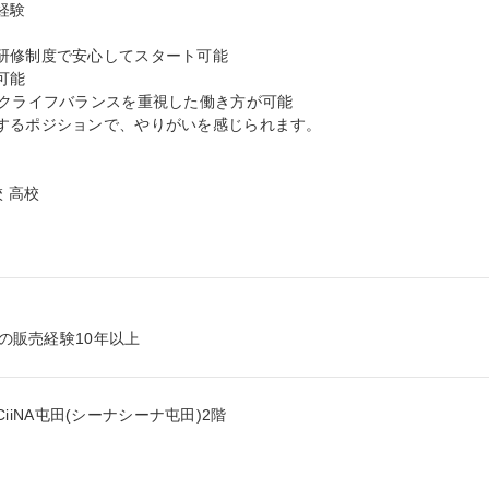
験

研修制度で安心してスタート可能

能

クライフバランスを重視した働き方が可能

するポジションで、やりがいを感じられます。

 高校

での販売経験10年以上
CiiNA屯田(シーナシーナ屯田)2階
