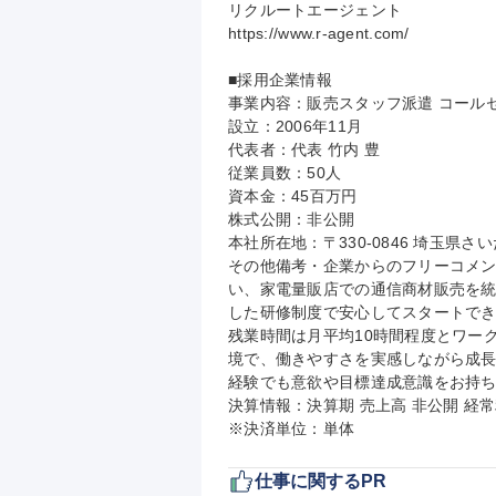
リクルートエージェント

https://www.r-agent.com/

■採用企業情報

事業内容：販売スタッフ派遣 コールセ
設立：2006年11月

代表者：代表 竹内 豊

従業員数：50人

資本金：45百万円

株式公開：非公開

本社所在地：〒330-0846 埼玉県
その他備考・企業からのフリーコメ
い、家電量販店での通信商材販売を
した研修制度で安心してスタートで
残業時間は月平均10時間程度とワー
境で、働きやすさを実感しながら成
経験でも意欲や目標達成意識をお持ち
決算情報：決算期 売上高 非公開 経常
※決済単位：単体
仕事に関するPR