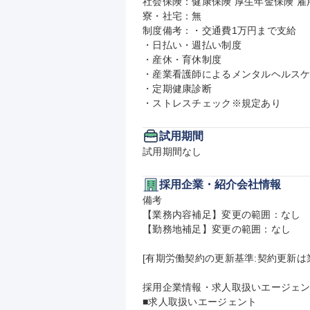
社会保険：健康保険 厚生年金保険 雇用
寮・社宅：無

制度備考：・交通費1万円まで支給

・日払い・週払い制度

・産休・育休制度

・産業看護師によるメンタルヘルスケ
・定期健康診断

・ストレスチェック※規定あり
試用期間
試用期間なし
採用企業・紹介会社情報
備考

【業務内容補足】変更の範囲：なし

【勤務地補足】変更の範囲：なし

[有期労働契約の更新基準:契約更新は
採用企業情報・求人取扱いエージェン
■求人取扱いエージェント
