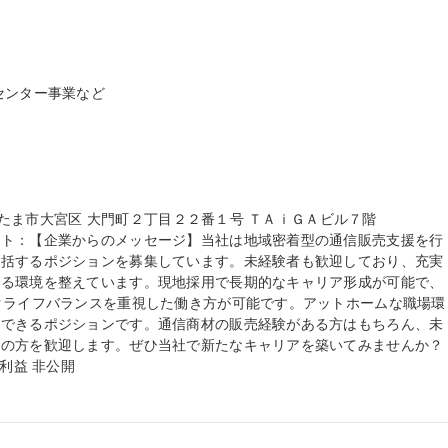
ンター事業など

さいたま市大宮区 大門町２丁目２２番１号 ＴＡｉＧＡビル７階

ント：【企業からのメッセージ】当社は地域密着型の通信販売支援を行
統括するポジションを募集しています。未経験者も歓迎しており、充実
きる環境を整えています。現地採用で長期的なキャリア形成が可能で、
クライフバランスを重視した働き方が可能です。アットホームな職場環
長できるポジションです。通信商材の販売経験がある方はもちろん、未
の方を歓迎します。ぜひ当社で新たなキャリアを築いてみませんか？

利益 非公開
