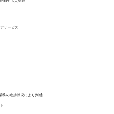
保険 労災保険

アサービス

業務の進捗状況により判断]

ト
