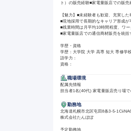
ト）の販売経験■家電量販店での販売経
【魅力】■未経験者も歓迎、充実した
■現地採用で長期的なキャリア形成が可
■残業時間は月平均10時間程度、ワー
■家電量販店での通信商材販売を統括
学歴・資格

学歴：大学院 大学 高専 短大 専修学校
語学力：

資格：
職場環境
配属先情報

担当者1名(40代) 家電量販店売り場
勤務地
北海道札幌市北区屯田8条3-5-1CiiNA
株式会社たんぽぽ

予定勤務地
