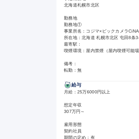
北海道札幌市北区

勤務地

勤務地①

事業所名：コジマ×ビックカメラCiNACi
所在地：北海道 札幌市北区 屯田8条3-5-1
最寄駅：

喫煙環境：屋内禁煙（屋内喫煙可能場
備考：

転勤：無
給与
月給：25万6000円以上

想定年収

307万円～

雇用形態

契約社員

期間の定め：有
