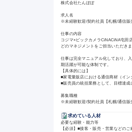
株式会社たんぽぽ

求人名

※未経験歓迎/契約社員【札幌/通信販
仕事の内容

コジマ×ビックカメラCiNACiNA
どのマネジメントをご担当いただきま
仕事は完全マニュアル化しており、入
期活躍が可能な体制です。

【具体的には】

■家電量販店における通信商材（イン
■販売員の統括業務として、目標達成
募集職種

※未経験歓迎/契約社員【札幌/通信販
求めている人材
必要な経験・能力等

【必須】■接客・販売・営業などのご