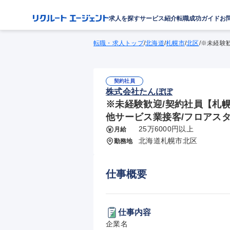
求人を探す
サービス紹介
転職成功ガイド
お
転職・求人トップ
/
北海道
/
札幌市
/
北区
/
※未経験歓
契約社員
株式会社たんぽぽ
※未経験歓迎/契約社員【札幌
他サービス業接客/フロアス
25万6000円以上
月給
北海道札幌市北区
勤務地
仕事概要
仕事内容
企業名
