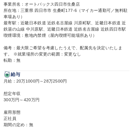
事業所名：オートバックス四日市生桑店

所在地：三重県 四日市市 生桑町177-6（マイカー通勤可／無料駐
車場あり）

最寄駅：近畿日本鉄道 近鉄名古屋線 川原町駅、近畿日本鉄道 近
鉄湯の山線 中川原駅、近畿日本鉄道 近鉄名古屋線 近鉄四日市駅

喫煙環境：敷地内禁煙（屋内喫煙可能場所あり）

備考：最大限ご希望を考慮したうえで、配属先を決定いたしま
す。 ※就業場所の変更の範囲：変更なし

転勤：無
給与
月給：20万1000円～28万2500円

想定年収

300万円～420万円

雇用形態

正社員

期間の定め：無
