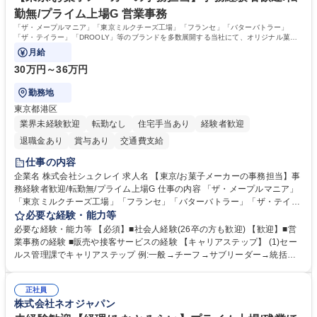
格：
勤無/プライム上場G 営業事務
「ザ・メープルマニア」「東京ミルクチーズ工場」「フランセ」「バターバトラー」
「ザ・テイラー」「DROOLY」等のブランドを多数展開する当社にて、オリジナル菓子
ブランド商品の事務業務をお任せいたします。
月給
30万円～36万円
勤務地
東京都港区
業界未経験歓迎
転勤なし
住宅手当あり
経験者歓迎
退職金あり
賞与あり
交通費支給
仕事の内容
企業名 株式会社シュクレイ 求人名 【東京/お菓子メーカーの事務担当】事
務経験者歓迎/転勤無/プライム上場G 仕事の内容 「ザ・メープルマニア」
「東京ミルクチーズ工場」「フランセ」「バターバトラー」「ザ・テイラ
ー」「DROOLY」等のブランドを多数展開する当社にて、オリジナル菓子
必要な経験・能力等
ブランド商品の事務業務をお任せいたします。 【具体的な業務内容】 ■店
必要な経験・能力等 【必須】■社会人経験(26卒の方も歓迎) 【歓迎】■営
舗からの発注受付/PC入力業務 ■受電対応(社内/社外) ■商品のマスター登
業事務の経験 ■販売や接客サービスの経験 【キャリアステップ】 (1)セー
録 ■日々の売上抽出・報告 ■提携企業への書類送付業務 ■契約書管理業務
ルス管理課でキャリアステップ 例:一般→チーフ→サブリーダー→統括リ
■ホームページへの問い合わせ対応 など 募集職種 【東京/お菓子メーカー
ーダー→マネージャー (2)他ポジションへのキャリアも可能 ※過去、未経
の事務担当】事務経験者歓迎/転勤無/プライム上場G
験で経営管理部内で経理へ異動した方もいらっしゃいます。年3回の面談
正社員
や個別面談を通してご自身のキャリアと向き合っていただき、会社として
株式会社ネオジャパン
もバックアップしていきます。 学歴・資格 学歴：大学院 大学 高専 短大