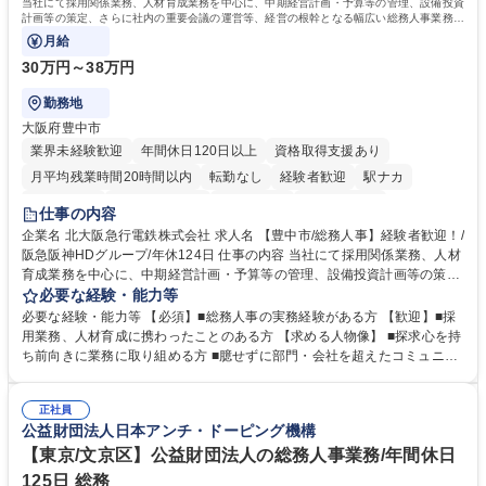
当社にて採用関係業務、人材育成業務を中心に、中期経営計画・予算等の管理、設備投資
計画等の策定、さらに社内の重要会議の運営等、経営の根幹となる幅広い総務人事業務全
般を担当していただきます。
月給
30万円～38万円
勤務地
大阪府豊中市
業界未経験歓迎
年間休日120日以上
資格取得支援あり
月平均残業時間20時間以内
転勤なし
経験者歓迎
駅ナカ
退職金あり
完全週休2日制
交通費支給
駅近5分以内
仕事の内容
土日祝休み
服装自由
昼食補助あり
食事補助あり
企業名 北大阪急行電鉄株式会社 求人名 【豊中市/総務人事】経験者歓迎！/
阪急阪神HDグループ/年休124日 仕事の内容 当社にて採用関係業務、人材
育成業務を中心に、中期経営計画・予算等の管理、設備投資計画等の策
定、さらに社内の重要会議の運営等、経営の根幹となる幅広い総務人事業
必要な経験・能力等
務全般を担当していただきます。 【主な業務内容】 ■採用関係業務および
必要な経験・能力等 【必須】■総務人事の実務経験がある方 【歓迎】■採
人材育成(社員研修)業務の推進 ■中期経営計画および予算等の管理 ■設備
用業務、人材育成に携わったことのある方 【求める人物像】 ■探求心を持
投資計画等の策定 ■社内の重要会議の運営 ■その他総務人事業務全般 【入
ち前向きに業務に取り組める方 ■臆せずに部門・会社を超えたコミュニケ
社後】入社後は採用や育成をメインに担当し将来的には経営根幹に関わる
ーションの取れる方 ■自分で考えて行動のできる方 ■第二の創業期を迎え
総務人事業務全般へ幅広く従事していただきます。 募集職種 【豊中市/総
る当社で組織の次代を担うネクスト人材として長期的に成長したい方 ■周
務人事】経験者歓迎！/阪急阪神HDグループ/年休124日
正社員
囲のメンバーと協調しつつ主体性を持って能動的に業務を推進できる方 学
公益財団法人日本アンチ・ドーピング機構
歴・資格 学歴：大学院 大学 高専 短大 専修学校 高校 語学力： 資格：
【東京/文京区】公益財団法人の総務人事業務/年間休日
125日 総務