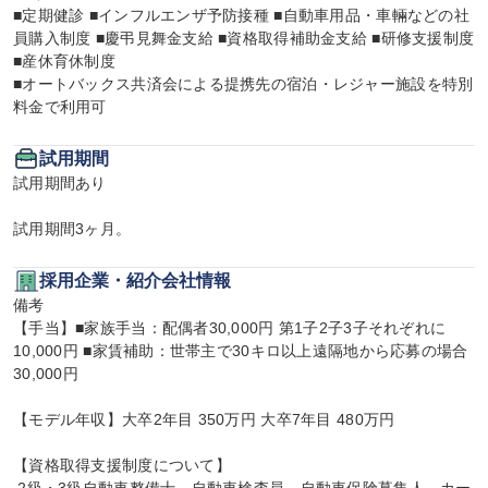
■定期健診 ■インフルエンザ予防接種 ■自動車用品・車輛などの社
員購入制度 ■慶弔見舞金支給 ■資格取得補助金支給 ■研修支援制度 
■産休育休制度

■オートバックス共済会による提携先の宿泊・レジャー施設を特別
料金で利用可
試用期間
試用期間あり

試用期間3ヶ月。
採用企業・紹介会社情報
備考

【手当】■家族手当：配偶者30,000円 第1子2子3子それぞれに
10,000円 ■家賃補助：世帯主で30キロ以上遠隔地から応募の場合
30,000円

【モデル年収】大卒2年目 350万円 大卒7年目 480万円

【資格取得支援制度について】
