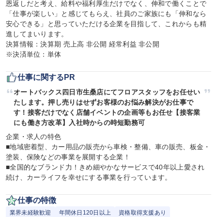
恩返しだと考え、給料や福利厚生だけでなく、伸和で働くことで
「仕事が楽しい」と感じてもらえ、社員のご家族にも「伸和なら
安心できる」と思っていただける企業を目指して、これからも精
進してまいります。

決算情報：決算期 売上高 非公開 経常利益 非公開

※決済単位：単体
仕事に関するPR
オートバックス四日市生桑店にてフロアスタッフをお任せい
たします。押し売りはせずお客様のお悩み解決がお仕事で
す！接客だけでなく店舗イベントの企画等もお任せ【接客業
にも働き方改革】入社時からの時短勤務可
企業・求人の特色

■地域密着型、カー用品の販売から車検・整備、車の販売、板金・
塗装、保険などの事業を展開する企業！

■全国的なブランド力！きめ細やかなサービスで40年以上愛され
続け、カーライフを幸せにする事業を行っています。
仕事の特徴
業界未経験歓迎
年間休日120日以上
資格取得支援あり