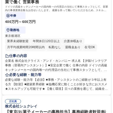
みです。 学歴・資格 学歴：大学院 大学 語学力：英語 資格：
業で働く 営業事務
ドイツの高級キッチンメーカーの国内唯一の代理店の当社にて事務スタッフとして、部署
内の事務業務全般をお任せいたします。 裁量を持って働いていただけるため、スキルア
ップも可能です。
年俸
400万円～600万円
勤務地
東京都港区
業界未経験歓迎
年間休日120日以上
介護休暇あり
月平均残業時間20時間以内
転勤なし
退職金あり
在宅OK
育休あり
完全週休2日制
インセンティブあり
交通費支給
仕事の内容
駅近5分以内
土日祝休み
企業名 株式会社クライス・アンド・カンパニー 求人名 【汐留/インテリア
事務（部署内アシスタント）】■安定企業で働く 仕事の内容 ドイツの高級
キッチンメーカーの国内唯一の代理店の当社にて事務スタッフとして、部
署内の事務業務全般をお任せいたします。 裁量を持って働いていただける
必要な経験・能力等
ため、スキルアップも可能です。 【部署内の事務業務全般】 ■サンプルの
必要な経験・能力等 【必須】■事務・アシスタントのご経験が３年以上有
仕分け・整理 ■電話応対 ■書類作成（会議資料、お客様宛請求書、支払書
る方 【歓迎】■建築業界経験 ★臨機応変に動くことが好きな方におススメ
類を取りまとめて経理へ提出等） ■ショールームアテンド・運営・予約業
★スキルアップも可能です★ 【働く環境】日々の業務を通じて、組織全体
務 ■広報・PR業務のアシスタント（SNS投稿補助、資料作成など） ■納品
のサポートを行い、成果を実感できる仕事です。また、コミュニケーショ
時の取扱説明書作成・送付（キッチン、機器等の商品） 募集職種 【汐留/
ンスキルや問題解決能力が磨かれ、キャリアアップのチャンスも豊富。チ
インテリア事務（部署内アシスタント）】■安定企業で働く
正社員
ームとの協力や新しいアイデアを活かす場もあり、やりがいを感じながら
株式会社シュクレイ
働けます。 【歓迎】 ■インテリアの業界のご経験が有る方■PCの作業に慣
れている方 学歴・資格 学歴：大学院 大学 高専 短大 専修学校 語学力： 資
【東京/お菓子メーカーの事務担当】事務経験者歓迎/転