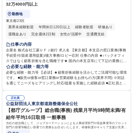
32万4000円以上
勤務地
東京都23区
業界未経験歓迎
年間休日120日以上
経験者歓迎
研修あり
退職金あり
完全週休2日制
女性が活躍中
交通費支給
土日祝休み
仕事の内容
企業名 株式会社三菱ＵＦＪ銀行 求人名 【東京都】本支店の窓口業務(事務
手続受付/資産運用提案)/後方事務/ロビー応対 仕事の内容 ★バックオフィ
スではなく顧客折衝を含む職種です★ 国内の本支店等にて下記の業務に従
事していただきます。 ■窓口/後方/ロビーにて事務手続等の受付・オペレ
必要な経験・能力等
ーション、お客様対応 ■窓口にて、ご来店された個人のお客様に対して金
必要な経験・能力等 【必須】★顧客折衝経験を活かしてご活躍可能な環境
融商品のご提案 ■効率的な事務運用の検討・構築等 ≪業務紹介：ご応募前
です。 ■販売or接客or窓口業務or営業経験をお持ちの方(業界不問) ※対話
に必ずご覧ください≫ ※記事 https://www.mysite.bk.mufg.jp/career/circle/
を通じてニーズをヒアリングし対応/提案を実施した経験必須 ■正社員とし
article17/ ※動画 https://youtu.be/H-S7HaJqqbg 募集職種 【東京都】本支
ての就業経験1年以上 【歓迎】■金融業界での就業経験■銀行での預金為替
店の窓口業務(事務手続受付/資産運用提案)/後方事務/ロビー応対
事務経験 ■金融商品の提案・販売経験 ≪魅力≫研修やOJT環境が整ってい
正社員
るので安心して入行いただけます。 幅広いキャリアの選択肢があり、公募
公益財団法人東京都道路整備保全公社
や社内副業等を活用し、 一人ひとりが挑戦できるカルチャーが浸透してい
ます。 学歴・資格 学歴：大学院 大学 高専 短大 専修学校 高校 語学力：
【都庁グループ】総合職(事務) 残業月平均9時間未満/有
資格：
給年平均16日取得 一般事務
当社の総合職として、ジョブローテーションによる人事経理部門や収益事業等のフロント
部門の部署等幅広い部署での業務をお任せいたします。研修制度やキャリア支援が充実し
ております！ ※下記業務詳細