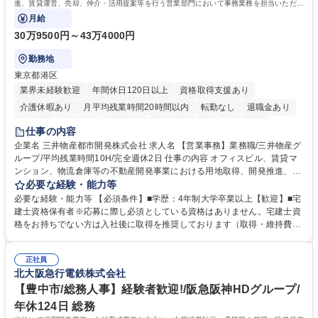
進、賃貸運営、売却、仲介・活用提案等を行う営業部門において事務業務を担当いただき
ます。
月給
30万9500円～43万4000円
勤務地
東京都港区
業界未経験歓迎
年間休日120日以上
資格取得支援あり
介護休暇あり
月平均残業時間20時間以内
転勤なし
退職金あり
在宅OK
賞与あり
育休あり
完全週休2日制
交通費支給
仕事の内容
駅近5分以内
土日祝休み
寮・社宅あり
企業名 三井物産都市開発株式会社 求人名 【営業事務】業務職/三井物産グ
ループ/平均残業時間10H/完全週休2日 仕事の内容 オフィスビル、賃貸マ
ンション、物流倉庫等の不動産開発事業における用地取得、開発推進、賃
貸運営、売却、仲介・活用提案等を行う営業部門において事務業務を担当
必要な経験・能力等
いただきます。 【詳細】・契約書管理、契約書製本、捺印対応、ファイリ
必要な経験・能力等 【必須条件】■学歴：4年制大学卒業以上【歓迎】■宅
ング、登記簿取得、調書取得・支払業務（各種費用支払、支払管理、請
建士資格保有者※応募に際し必須としている資格はありません。宅建士資
求・支払データ登録、取引先マスター申請対応）・予算作成及び予実管
格をお持ちでない方は入社後に取得を推奨しております（取得・維持費用
理・各種稟議書、報告書作成業務・各種台帳管理、交際費・会議費支払報
の一部補助あり） 【求める人物像】 ・向学心豊かで、主体的に行動でき
告書作成及び月次管理・部内総務庶務全般 など※※配属先によっては上記
る方。 ・社内外の多様な関係者と協調して業務を進められるコミュニケー
の他に担当頂く業務が発生する場合があります。 募集職種 【営業事務】
正社員
ション力がある方。 ・チャレンジを厭わず、粘り強く業務に取り組める
北大阪急行電鉄株式会社
業務職/三井物産グループ/平均残業時間10H/完全週休2日
方。多様な関係者と謙虚に信頼関係を構築でき、期限を意識したスケジュ
ール管理が出来る方。※将来的に他部署（営業部門、コーポレート部門）
【豊中市/総務人事】経験者歓迎!/阪急阪神HDグループ/
へのジョブローテーションの可能性があります。 学歴・資格 学歴：大学
年休124日 総務
院 大学 語学力： 資格：宅地建物取引士