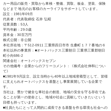
カー用品の販売・買取から車検・整備、買取、板金、塗装、保険
などまで 地元のお客様のカーライフをサポートしています。

設立：1981年09月

代表者：代表取締役 石井 弘昭

従業員数：53人

平均年齢：29.0歳

資本金：30百万円

株式公開：非公開

本社所在地：〒512-0911 三重県四日市市 生桑町１７７番地の６

本社以外の事業所：■オートバックス三重朝日 三重県三重郡朝日
町小向686-2

関連会社：オートバックスセブン

その他備考・企業からのフリーコメント：《株式会社伸和につい
て》

■1981年9月設立、設立当時から40年以上地域密着型として、皆様
に支えられオートバックスを基盤とし事業展開している企業で
す。

当社は、豊かで健全な車社会の創造、地域の安全を守る存在であ
ることが第一の使命とし、地域や社会に貢献していきたいという
目標も持っています。

■社員たちにとって人間的に成長できる基盤を作る環境も社会への