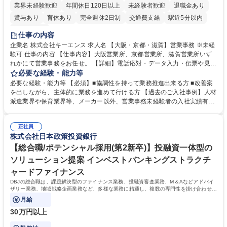
業界未経験歓迎
年間休日120日以上
未経験者歓迎
退職金あり
賞与あり
育休あり
完全週休2日制
交通費支給
駅近5分以内
土日祝休み
仕事の内容
企業名 株式会社キーエンス 求人名 【大阪・京都・滋賀】営業事務 ※未経
験可 仕事の内容 【仕事内容】大阪営業所、京都営業所、滋賀営業所いず
れかにて営業事務をお任せ。 【詳細】電話応対・データ入力・伝票や見積
の作成・カタログ送付・来客対応・営業所内で発生する事務業務や業務改
必要な経験・能力等
善をお任せ。 【教育制度】ご入社後、育成担当とペアになりながらOJTに
必要な経験・能力等 【必須】■協調性を持って業務推進出来る方 ■改善案
て業務を覚えていただくことが可能です。業務システムがきちんと構築さ
を出しながら、主体的に業務を進めて行ける方 【過去のご入社事例】人材
れているため、スムーズに仕事に慣れることができる環境です。また、
派遣業界や保育業界等、メーカー以外、営業事務未経験者の入社実績有
「チームで成果を出す文化」があり、良いやり方を積極的に共有しながら
【当社の事務職について】単なる事務ではなく主体性を発揮したサポート
常に改善を目指す風土のため、安心して業務に取り組んでいただけます。
により、キーエンスの付加価値向上に貢献します。ベースの定型業務に加
募集職種 【大阪・京都・滋賀】営業事務 ※未経験可
正社員
えて、お客様や社員の状況に合わせ、能動的なサポート、改善の動きも期
株式会社日本政策投資銀行
待され。組織を支えるスペシャリストとして、チームに貢献し、結果的に
社員から頼られる存在になることができます。平均19:30の退勤以降の業
【総合職/ポテンシャル採用(第2新卒)】投融資一体型の
務の持ち帰りも禁止されており、メリハリのある働き方となります。 学
ソリューション提案 インベストバンキングストラクチ
歴・資格 学歴：大学院 大学 高専 短大 語学力： 資格：
ャードファイナンス
DBJの総合職は、課題解決型のファイナンス業務、投融資審査業務、M＆Aなどアドバイ
ザリー業務、地域戦略企画業務など、多様な業務に精通し、複数の専門性を掛け合わせて
広く社会に貢献していく職種です。
月給
30万円以上