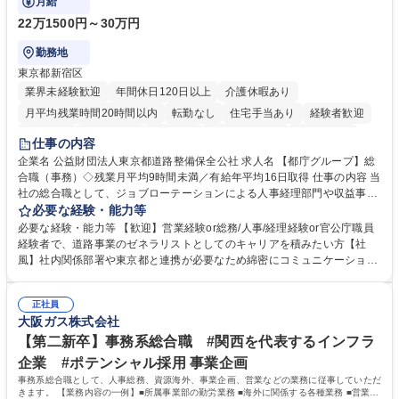
月給
22万1500円～30万円
勤務地
東京都新宿区
業界未経験歓迎
年間休日120日以上
介護休暇あり
月平均残業時間20時間以内
転勤なし
住宅手当あり
経験者歓迎
研修あり
退職金あり
賞与あり
完全週休2日制
交通費支給
仕事の内容
駅近5分以内
資格取得手当あり
食事補助あり
企業名 公益財団法人東京都道路整備保全公社 求人名 【都庁グループ】総
合職（事務）◇残業月平均9時間未満／有給年平均16日取得 仕事の内容 当
社の総合職として、ジョブローテーションによる人事経理部門や収益事業
等のフロント部門の部署等幅広い部署での業務をお任せいたします。研修
必要な経験・能力等
制度やキャリア支援が充実しております！ ※下記業務詳細 【業務詳細】■
必要な経験・能力等 【歓迎】営業経験or総務/人事/経理経験or官公庁職員
管理部門：広報、人事、経理など当公社の運営に係る管理業務 ■収益部
経験者で、道路事業のゼネラリストとしてのキャリアを積みたい方【社
門：駐車場の新規開拓、管理運営、新宿駅西口広場の「イベントコーナ
風】社内関係部署や東京都と連携が必要なため綿密にコミュニケーション
ー」などの管理運営 ■道路部門：整備の急がれる骨格幹線道路や木造住宅
を図っています。 【業務の魅力】■幅広く携われる：総合職（事務）で
密集地域の特定整備路線の用地取得、道路に関する普及啓発事業、都内の
は、駐車場の管理運営や道路用地の取得、公益財団法人の中枢を担う管理
道路施設や道路工事現場の見学ツアー事業 ※入社後は上記いずれかの部門
正社員
部門など多岐に渡る業務を経験できます。 ■様々なプロジェクト：駐車場
大阪ガス株式会社
へ配属。※業務内容変更の範囲：会社の定める業務 募集職種 【都庁グル
事業の他、新宿駅西口広場内に設置された照明を兼ねた広告「ブライトサ
ープ】総合職（事務）◇残業月平均9時間未満／有給年平均16日取得
イン」の管理運営を行うなど、事業収益を生み出す活動を積極的に行って
【第二新卒】事務系総合職 #関西を代表するインフラ
います。 学歴・資格 学歴：大学院 大学 高専 短大 専修学校 高校 語学力：
企業 #ポテンシャル採用 事業企画
資格：
事務系総合職として、人事総務、資源海外、事業企画、営業などの業務に従事していただ
きます。 【業務内容の一例】■所属事業部の勤労業務 ■海外に関係する各種業務 ■営業部