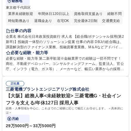
勤務地
東京都千代田区
業界未経験歓迎
年間休日120日以上
資格取得支援あり
経験不問
時短勤務あり
退職金あり
在宅OK
完全週休2日制
交通費支給
駅近5分以内
土日祝休み
第二新卒歓迎
寮・社宅あり
仕事の内容
食事補助あり
託児所あり
企業名 株式会社日本政策投資銀行 求人名 【総合職/ポテンシャル採用(第2
新卒)】投融資一体型のソリューション提案 仕事の内容 DBJの総合職は、
課題解決型のファイナンス業務、投融資審査業務、M＆Aなどアドバイザ
リー業務、地域戦略企画業務など、多様な業務に精通し、複数の専門性を
必要な経験・能力等
掛け合わせて広く社会に貢献していく職種です。 入社後は、横断的なロー
必要な経験・能力等 第二新卒歓迎※金融業界での経験は一切不問です！
テーションを経て適性や専門性に応じたキャリアを形成していただきま
商社、不動産デベロッパー、コンサルティングファーム、監査法人、官公
す。総合職として入社いただき、下記いずれかの部門でご活躍いただきま
庁、インフラ（電力、ガス等）、メーカーなど、幅広い業界からの採用実
す。※未経験の方に関しては、入行後3ヶ月間の金融の実務を学んでいた
績があります。 ＜求める人物像＞DBJでは、強い社会的使命感をもち、今
だく研修を準備しております。 ・法人RM業務・金融機能業務・コーポレ
後の日本のあり方を俯瞰する総合性と、金融分野のフロンティアを切り拓
ート・ナレッジ業務 ※それぞれの業務内容に関しては、別途その他労働条
正社員
く高い志を併せもった人材を求めています。ポテンシャル採用（第2新
三菱電機プラントエンジニアリング株式会社
件備考欄に記載 募集職種 【総合職/ポテンシャル採用(第2新卒)】投融資一
卒）では、金融業界での経験や知識を問いません。新たな時代を見据え
体型のソリューション提案
て、複雑化する社会課題の解決に向けて先鞭をつける役割を担いたい、と
【大阪】総務人事<未経験歓迎> 三菱電機G・社会イン
いう気概をお持ちの方を心待ちにしています。 学歴・資格 学歴：大学院
フラを支える/年休127日 採用人事
大学 語学力： 資格：
総務・人事領域を中心に、これまでのご経験に応じて幅広くお任せします。 ＜具体的に
は＞
月給
29万5000円～33万5000円