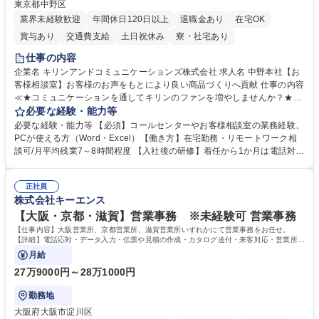
東京都中野区
業界未経験歓迎
年間休日120日以上
退職金あり
在宅OK
賞与あり
交通費支給
土日祝休み
寮・社宅あり
仕事の内容
企業名 キリンアンドコミュニケーションズ株式会社 求人名 中野本社【お
客様相談室】お客様のお声をもとにより良い商品づくりへ貢献 仕事の内容
≪★コミュニケーションを通してキリンのファンを増やしませんか？★≫
お客様のお声をより良い商品づくりに活かしていく上で、窓口となるお客
必要な経験・能力等
様相談室でのお仕事です。 日々お客様からいただくキリングループへのご
必要な経験・能力等 【必須】コールセンターやお客様相談室の業務経験、
意見を、企業活動に活かしています。お客様からの声に迅速かつ誠意をも
PCが使える方（Word・Excel）【働き方】在宅勤務・リモートワーク相
って対応、情報提供するとともにグループ内活動に反映しています。 【具
談可/月平均残業7～8時間程度 【入社後の研修】着任から1か月は電話対応
体的には】電話応対、メール、お手紙対応、ご指摘品調査報告書作成、有
のOJTを中心に実施し、電話対応に慣れた段階でメール・手紙のOJTを実
人チャットボット対応など。 【1日の対応件数】■電話：月間一人当たり
施する予定です。独り立ち以降もしっかりフォローする体制を整えていま
平均100件前後■メール・手紙：同上40件前後 募集職種 中野本社【お客様
正社員
すのでご安心ください。 【当社について】キリングループの広報機能を担
株式会社キーエンス
相談室】お客様のお声をもとにより良い商品づくりへ貢献
う会社として、お客様との出会いを大切にし、磨き上げたホスピタリティ
を込めてコミュニケーションをとりながら広報関連業務を行っておりま
【大阪・京都・滋賀】営業事務 ※未経験可 営業事務
す。 学歴・資格 学歴：大学院 大学 高専 短大 専修学校 高校 語学力： 資
【仕事内容】大阪営業所、京都営業所、滋賀営業所いずれかにて営業事務をお任せ。
格：
【詳細】電話応対・データ入力・伝票や見積の作成・カタログ送付・来客対応・営業所内
で発生する事務業務や業務改善をお任せ。
月給
27万9000円～28万1000円
勤務地
大阪府大阪市淀川区