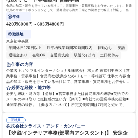
食品の加工・販売を行っている当社にて、営業事務・貿易事務をお任せいたします。営業
社員のサポートポジションとして、受発注から海外工場との調整まで幅広く対応し、当社
事業の根幹を支えていただきます。
年俸
420万6000円～603万4800円
勤務地
東京都中央区
年間休日120日以上
月平均残業時間20時間以内
転勤なし
英語
退職金あり
在宅OK
交通費支給
駅近5分以内
土日祝休み
仕事の内容
企業名 ヒガシマルインターナショナル株式会社 求人名 東京都中央区【営
業事務・貿易事務】食品商社/残業少なめ/リモート等相談可 仕事の内容 食
品の加工・販売を行っている当社にて、営業事務・貿易事務をお任せいた
します。営業社員のサポートポジションとして、受発注から海外工場との
必要な経験・能力等
調整まで幅広く対応し、当社事業の根幹を支えていただきます。 ■受発注
必要な経験・能力等 【必須】■営業事務または貿易事務の経験■英語での
業務、請求書発行 ■海外工場とのスケジュール調整 ■在庫管理 ■輸入書類
メールのやり取りに抵抗感の無い方 【尚可】■商社での営業事務の経験■
の確認・作成 ■配送手配 ■通関業者を通して行う輸出入業全般 ■倉庫との
通関業務の経験。 【働き方について】所定労働時間は7時間と短めで、残
倉入れ調整等 ※ゼネラリストとしてのキャリアアップを目指すことが可能
業も月平均20時間以下です。時差出勤制度や週1日のリモート勤務も相談
です。単に商品を販売するだけでなく原料の仕入れから販売までをトータ
可能で、ワークライフバランスを保ち長期就業しやすい環境です。 【当社
ルプロデュースしているため、商品に関わる全ての業務をサポート頂きま
正社員
の強み】1991年の設立以来、外食産業を中心としたお客様の多様なニー
株式会社クライス・アンド・カンパニー
す。 募集職種 東京都中央区【営業事務・貿易事務】食品商社/残業少なめ/
ズに沿った冷凍水産物等の生産・輸入・販売を一貫して手掛けています。
リモート等相談可
自社工場と海外拠点の強固な連携によるワンストップサービスが最大の強
【汐留/インテリア事務(部署内アシスタント)】 安定企