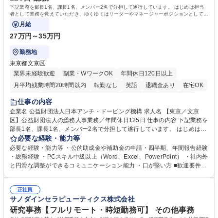
下記業務を部長1名、課長1名、メンバー2名で分担して遂行しています。 はじめは担当
者として業務を覚えていただき、ゆくゆくはリーダーやマネージャーポジションとして活
躍いただくことを期待しています。
月給
27万円～35万円
勤務地
東京都文京区
業界未経験歓迎
副業・WワークOK
年間休日120日以上
月平均残業時間20時間以内
転勤なし
英語
退職金あり
在宅OK
賞与あり
育休あり
完全週休2日制
交通費支給
土日祝休み
仕事の内容
食事補助あり
企業名 公益財団法人日本アンチ・ドーピング機構 求人名 【東京／文京
区】公益財団法人の総務人事業務／年間休日125日 仕事の内容 下記業務を
部長1名、課長1名、メンバー2名で分担して遂行しています。 はじめは担
当者として業務を覚えていただき、ゆくゆくはリーダーやマネージャーポ
必要な経験・能力等
ジションとして活躍いただくことを期待しています。 【総務・人事グルー
必要な経験・能力等 ・公的助成金や補助金の申請・四半期、年間報告経験
プの業務内容】 ・人事制度関連 ・採用活動 ・教育研修の企画、実行 ・勤
・総務経験 ・PCスキル中級以上（Word、Excel、PowerPoint） ・社内外
怠管理 ・官公庁への各種提出 ・法定の会議運営（評議員会、理事会） ・
と円滑な調整ができるコミュニケーション能力 ・口が堅い方 ■歓迎要件
コンプライアンス ・内部規程やルールの管理、整備、文書管理 ・契約関
・採用業務経験 ・英語に抵抗がない方 ・営業経験 学歴・資格 学歴：大学
連 ・衛生管理 ・防災関連・公的助成金の管理・オフィス、ファシリティ
院 大学 高専 短大 専修学校 高校 語学力： 資格：
管理 ・福利厚生関連 ・職員からの問合せ、相談対応 ・その他日常の総務
正社員
サノダインセラピューティクス株式会社
業務全般 募集職種 【東京／文京区】公益財団法人の総務人事業務／年間
休日125日
研究事務【フルリモート・時短勤務可】 その他事務