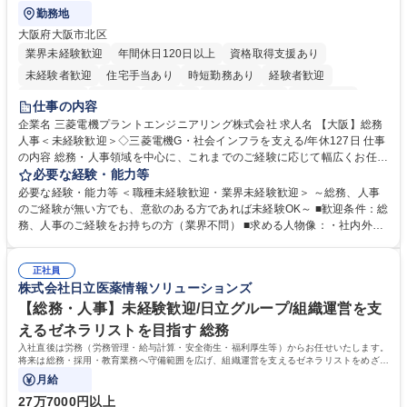
勤務地
大阪府大阪市北区
業界未経験歓迎
年間休日120日以上
資格取得支援あり
未経験者歓迎
住宅手当あり
時短勤務あり
経験者歓迎
退職金あり
在宅OK
賞与あり
完全週休2日制
交通費支給
仕事の内容
駅近5分以内
土日祝休み
服装自由
寮・社宅あり
食事補助あり
企業名 三菱電機プラントエンジニアリング株式会社 求人名 【大阪】総務
人事＜未経験歓迎＞◇三菱電機G・社会インフラを支える/年休127日 仕事
の内容 総務・人事領域を中心に、これまでのご経験に応じて幅広くお任せ
します。 ＜具体的には＞ ・総務/人事労務（給与・社保・勤怠管理など）
必要な経験・能力等
・採用・教育研修 ・福利厚生運用 など ※基本的には事務所勤務ですが、
必要な経験・能力等 ＜職種未経験歓迎・業界未経験歓迎＞ ～総務、人事
採用や教育等の業務内容により、関西圏以外への日帰り・宿泊を伴う国内
のご経験が無い方でも、意欲のある方であれば未経験OK～ ■歓迎条件：総
出張もございます。 ※担当業務を持ちつつ、お互いに助け合いながら、総
務、人事のご経験をお持ちの方（業界不問） ■求める人物像：・社内外の
務部という組織として協力しながら進める体制です。 募集職種 【大阪】
関係各部門との調整を率先して行い、業務を円滑に遂行できる協調性やコ
総務人事＜未経験歓迎＞◇三菱電機G・社会インフラを支える/年休127日
ミュニケーション能力を持っている方 ・人事総務領域に興味がありゼネラ
正社員
リスト志向をお持ちの方 学歴・資格 学歴：大学院 大学 語学力： 資格：
株式会社日立医薬情報ソリューションズ
【総務・人事】未経験歓迎/日立グループ/組織運営を支
えるゼネラリストを目指す 総務
入社直後は労務（労務管理・給与計算・安全衛生・福利厚生等）からお任せいたします。
将来は総務・採用・教育業務へ守備範囲を広げ、組織運営を支えるゼネラリストをめざせ
ます。
月給
27万7000円以上