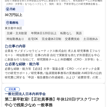
自社で実験室を持たず外部委託を中心に創薬を行う当社にて、研究開発チームと外部機関
（CRO・大学等）をつなぐハブとして、契約・発注・予算管理などの研究事務全般をお
任せします。
月給
30万円以上
勤務地
東京都中央区
主婦・主夫歓迎
年間休日120日以上
転勤なし
英語
時短勤務あり
在宅OK
完全週休2日制
交通費支給
土日祝休み
仕事の内容
企業名 サノダインセラピューティクス株式会社 求人名 研究事務【フルリ
モート・時短勤務可】 仕事の内容 自社で実験室を持たず外部委託を中心
に創薬を行う当社にて、研究開発チームと外部機関（CRO・大学等）をつ
なぐハブとして、契約・発注・予算管理などの研究事務全般をお任せしま
必要な経験・能力等
す。 ■見積取得、発注、検収、請求処理等の事務手続き ■委託先との定例
必要な経験・能力等 【必須】大学・製薬企業・CRO・バイオテック企業
会議の調整・アジェンダ準備・議事録作成 ■研究報告書、試験関連資料、
での研究サポート／研究事務／臨床開発事務等の実務経験 AMED等の公的
SOP等の整備・版管理・保管 ■研究開発の進捗・タイムライン・予算執行
研究費に関する「申請・報告書類の作成補助」および「経費管理」の実務
管理サポート ■AMED等公的研究費の申請・報告書類作成補助および経費
経験 【尚可】 ■URA経験または産学連携・研究費管理の経験 ■AMED等の
管理 ■社内外関係者との連絡調整・その他研究開発に関わる総務・庶務 募
公的研究費の申請・執行管理経験 ■英語での文書読解・メール対応力 【働
集職種 研究事務【フルリモート・時短勤務可】
正社員
き方について】フルリモートやハイブリッド勤務、時短勤務など個々のラ
一般社団法人日本内科学会
イフスタイルに応じた柔軟な働き方が可能です。育児や介護との両立も応
第二新卒歓迎!【正社員事務】年休120日/デスクワーク
援します。 学歴・資格 学歴：大学院 大学 語学力： 資格：
中心で残業少なめ 一般事務