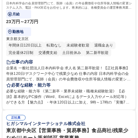
日本内科学会の会員管理部門にて、医師（会員）の年会費徴収や住所等個人情報の変更シ
ステム入力、電話・FAX対応をお任せします。将来的には、各種委員会の運営事務局業務
などにも幅広く携わっていただきます。
月給
23万円～27万円
勤務地
東京都文京区
年間休日120日以上
転勤なし
未経験者歓迎
退職金あり
完全週休2日制
交通費支給
土日祝休み
第二新卒歓迎
仕事の内容
企業名 一般社団法人日本内科学会 求人名 第二新卒歓迎！【正社員事務】
年休120日/デスクワーク中心で残業少なめ 仕事の内容 日本内科学会の会
員管理部門にて、医師（会員）の年会費徴収や住所等個人情報の変更シス
テム入力、電話・FAX対応をお任せします。将来的には、各種委員会の運
必要な経験・能力等
営事務局業務などにも幅広く携わっていただきます。 【会員管理・データ
必要な経験・能力等 《第二新卒・業界未経験・職種未経験歓迎》 【必
入力業務】 ・医師（会員）の住所変更、個人情報のシステム登録・更新
須】基本的なPC操作（Word、Excelによるデータ入力やメール対応等）
・年会費の徴収管理や入金データの照合確認 【問い合わせ対応】 ・会員
ができる方 【魅力点】 ・年休120日以上に加え、9時～17時の「実働7時
（医師）からの電話、FAX、ネット申請に伴う相談受付 ・複雑な案件のへ
間勤務」で残業も少なくワークライフバランスは抜群です。 【将来的な業
のエスカレーション・連携対応 募集職種 第二新卒歓迎！【正社員事務】
務（各種委員会運営）】 ・学会内における各種委員会のスケジュール調
年休120日/デスクワーク中心で残業少なめ
正社員
整、資料作成、当日の運営サポート 学歴・資格 学歴：大学院 大学 語学
ヒガシマルインターナショナル株式会社
力： 資格：
東京都中央区【営業事務・貿易事務】食品商社/残業少
なめ/リモート等相談可 営業事務