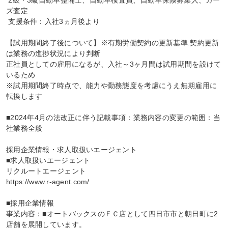
 2級・3級自動車整備士、自動車検査員、自動車保険募集人、カー
ズ査定

 支援条件：入社3ヵ月後より

【試用期間終了後について】※有期労働契約の更新基準:契約更新
は業務の進捗状況により判断

正社員としての雇用になるが、入社～3ヶ月間は試用期間を設けて
いるため

※試用期間終了時点で、能力や勤務態度を考慮にうえ無期雇用に
転換します

■2024年4月の法改正に伴う記載事項：業務内容の変更の範囲：当
社業務全般

採用企業情報・求人取扱いエージェント

■求人取扱いエージェント

リクルートエージェント

https://www.r-agent.com/

■採用企業情報

事業内容：■オートバックスのＦＣ店として四日市市と朝日町に2
店舗を展開しています。
