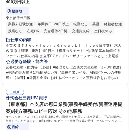
400万円以上
勤務地
東京都千代田区
業界未経験歓迎
年間休日120日以上
転勤なし
英語
経験者歓迎
残業なし
在宅OK
完全週休2日制
交通費支給
土日祝休み
仕事の内容
企業名 ＳＴＪＡｄｖｉｓｏｒｓＧｒｏｕｐＬｉｍｉｔｅｄ日本支社 求人
名 東京【経理・総務】週1日出社程度のリモート中心/残業基本無/独立系
ファーム 仕事の内容 独立系ECMアドバイザリーファームとして上場前後
の資本市場戦略を設計する当社にて経理・総務をお任せします。基礎的な
必要な経験・能力等
バックオフィス業務からスタートし組織を支える専任担当として広く活躍
必要な経験・能力等 【必須】■経理または総務の実務経験（1～3年程度）
できる環境です。 ■日常経理、月次および年次決算サポート業務 ■本国
■英語の読み書きに抵抗がない方（高校卒業レベル。AI翻訳ツールの使用
（グローバル）との英文メール対応（AI翻訳ツール等を使用しての対応で
可）【尚可】■外資系企業におけるバックオフィス実務経験をお持ちの方
問題ございません） ■オフィス環境整備、郵便物の発送・受取等の総務業
【必須・尚可要件】簿記などの特別な資格や、TOEIC等のスコアは求めて
務全般 ■その他バックオフィス関連サポート ※ご経験に合わせて無理なく
おりません。日々の事務処理を丁寧かつ正確に行える方を歓迎します。
業務をお任せします。残業も基本的には発生せず、ご自身のペースで業務
正社員
【働き方について】現在は週4日程度の在宅勤務を実施しており、ワーク
株式会社三菱UFJ銀行
を進めやすく定着率の高い環境です。 募集職種 東京【経理・総務】週1日
ライフバランスを重視する方に最適な環境です（フルリモートも面接で相
出社程度のリモート中心/残業基本無/独立系ファーム
談可）。【求める人物像】幅広いバックオフィス業務に柔軟に対応でき、
【東京都】本支店の窓口業務(事務手続受付/資産運用提
社内外と円滑にコミュニケーションを取りながら業務を推進できる方 学
案)/後方事務/ロビー応対 その他事務
歴・資格 学歴：大学院 大学 高専 短大 専修学校 高校 語学力： 資格：
★バックオフィスではなく顧客折衝を含む職種です★ 国内の本支店等にて下記の業務に
従事していただきます。 ■窓口/後方/ロビーにて事務手続等の受付・オペレーション、お
客様対応
月給