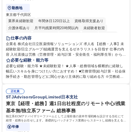
勤務地
東京都千代田区
業界未経験歓迎
年間休日120日以上
資格取得支援あり
介護休暇あり
月平均残業時間20時間以内
未経験者歓迎
住宅手当あり
時短勤務あり
退職金あり
在宅OK
賞与あり
仕事の内容
育休あり
完全週休2日制
交通費支給
土日祝休み
寮・社宅あり
企業名 株式会社日立医薬情報ソリューションズ 求人名 【総務・人事】未
経験歓迎/日立グループ/組織運営を支えるゼネラリストを目指す 仕事の内
容 入社直後は労務（労務管理・給与計算・安全衛生・福利厚生等）からお
任せいたします。将来は総務・採用・教育業務へ守備範囲を広げ、組織運
必要な経験・能力等
営を支えるゼネラリストをめざせます。 ・初期業務：労働時間管理、給与
必要な経験・能力等 ★未経験歓迎！ ★人事・総務領域を横断的に経験し
計算、社会保険対応、福利厚生管理、安全衛生、健康経営推進等をお任せ
幅広いスキルを身につけたい方におすすめ！ ■労務管理(給与計算・社会保
します。ご経験に応じて、休職者管理など、幅広く経験を積んでいただき
険手続き・勤怠管理など)に関心があり主体的に取り組める方 ※労務経験
ます。 ・将来的な広がり：総務・採用・教育・税務対応・経営企画等。
者は早期にご活躍いただけます。 ■チームで仕事を推進できる方■将来は
★メンバーがマンツーマンで丁寧に教えるため、ご経験が浅くても安心！
マネジメント職として活躍したい 【尚可】■人事、労務、採用、教育業務
幅広く経験を積みたい意欲がある方に最適な環境です。 募集職種 【総
正社員
のご経験 ■労務管理（給与計算・社会保険手続き・勤怠管理など）の経験
STJAdvisorsGroupLimited日本支社
務・人事】未経験歓迎/日立グループ/組織運営を支えるゼネラリストを目
■衛生管理者の資格をお持ちの方 学歴・資格 学歴：大学院 大学 高専 短大
指す
専修学校 高校 語学力： 資格：
東京【経理・総務】週1日出社程度のリモート中心/残業
基本無/独立系ファーム 総務事務
独立系ECMアドバイザリーファームとして上場前後の資本市場戦略を設計する当社にて
経理・総務をお任せします。基礎的なバックオフィス業務からスタートし組織を支える専
任担当として広く活躍できる環境です。
年俸