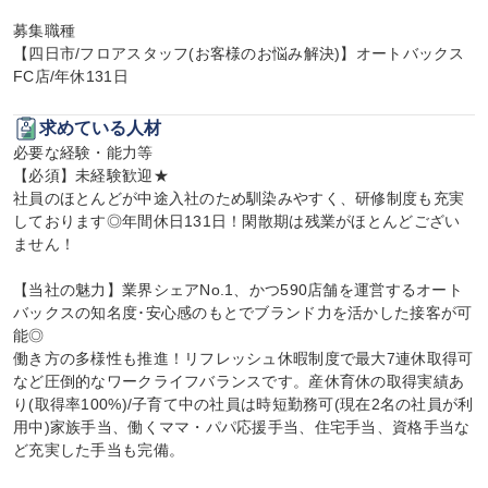
募集職種

【四日市/フロアスタッフ(お客様のお悩み解決)】オートバックス
FC店/年休131日
求めている人材
必要な経験・能力等

【必須】未経験歓迎★

社員のほとんどが中途入社のため馴染みやすく、研修制度も充実
しております◎年間休日131日！閑散期は残業がほとんどござい
ません！

【当社の魅力】業界シェアNo.1、かつ590店舗を運営するオート
バックスの知名度･安心感のもとでブランド力を活かした接客が可
能◎

働き方の多様性も推進！リフレッシュ休暇制度で最大7連休取得可
など圧倒的なワークライフバランスです。産休育休の取得実績あ
り(取得率100%)/子育て中の社員は時短勤務可(現在2名の社員が利
用中)家族手当、働くママ・パパ応援手当、住宅手当、資格手当な
ど充実した手当も完備。
