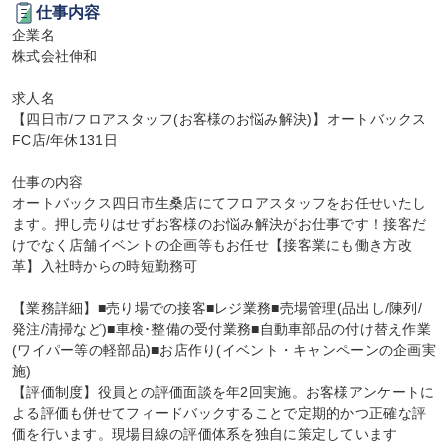
仕事内容
企業名

株式会社伸和

求人名

【四日市/フロアスタッフ(お客様のお悩み解決)】オートバックス
FC店/年休131日

仕事の内容

オートバックス四日市生桑店にてフロアスタッフをお任せいたし
ます。押し売りはせずお客様のお悩み解決がお仕事です！接客だ
けでなく店舗イベントの企画等もお任せ【接客業にも働き方改
革】入社時からの時短勤務可

【業務詳細】■売り場での接客■レジ業務■売場管理(品出し/陳列/
発注/清掃など)■車検･整備の受付業務■自動車部品の付け替え作業
(ワイパー等の軽部品)■お店作り(イベント・キャンペーンの企画実
施)

【評価制度】役員との評価面談を年2回実施。お客様アンケートに
よる評価も併せてフィードバックすることで定期的かつ正確な評
価を行います。現場目線の評価体系を独自に策定しています
