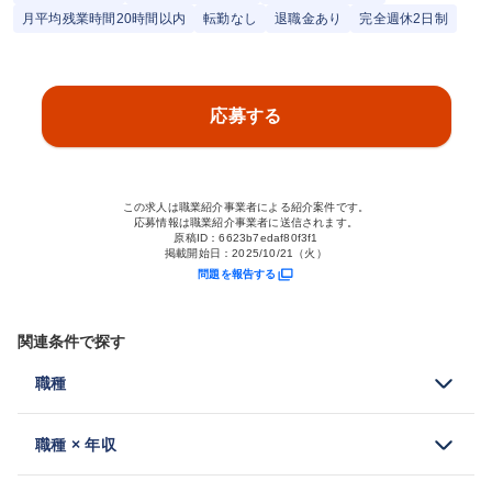
月平均残業時間20時間以内
転勤なし
退職金あり
完全週休2日制
応募する
この求人は職業紹介事業者による紹介案件です。
応募情報は職業紹介事業者に送信されます。
原稿ID：
6623b7edaf80f3f1
掲載開始日：
2025/10/21（火）
問題を報告する
関連条件で探す
職種
職種 × 年収