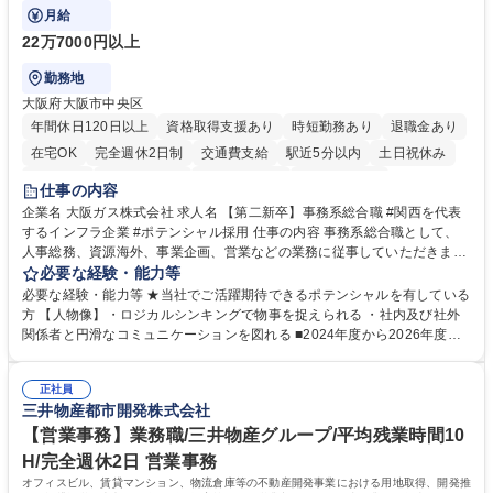
門の企画スタッフ、ルート営業
月給
22万7000円以上
勤務地
大阪府大阪市中央区
年間休日120日以上
資格取得支援あり
時短勤務あり
退職金あり
在宅OK
完全週休2日制
交通費支給
駅近5分以内
土日祝休み
服装自由
第二新卒歓迎
寮・社宅あり
食事補助あり
仕事の内容
企業名 大阪ガス株式会社 求人名 【第二新卒】事務系総合職 #関西を代表
するインフラ企業 #ポテンシャル採用 仕事の内容 事務系総合職として、
人事総務、資源海外、事業企画、営業などの業務に従事していただきま
す。 【業務内容の一例】■所属事業部の勤労業務 ■海外に関係する各種業
必要な経験・能力等
務 ■営業部門の企画スタッフ、ルート営業 【キャリアパス】入社後の配属
必要な経験・能力等 ★当社でご活躍期待できるポテンシャルを有している
ポジションで一定期間ご活躍頂いた後、本人の適性及び将来のキャリアを
方 【人物像】・ロジカルシンキングで物事を捉えられる ・社内及び社外
鑑みてジョブローテーションを行います。 【育成】OJTでの現場育成や研
関係者と円滑なコミュニケーションを図れる ■2024年度から2026年度ま
修カリキュラムを通じて、Daigasグループの業務で必要となる知識につい
での3ヵ年を対象とする「Daigasグループ中期経営計画2026」を策定しま
て学んでいただきます。 募集職種 【第二新卒】事務系総合職 #関西を代
した。https://www.osakagas.co.jp/company/press/pr2024/1777576_564
表するインフラ企業 #ポテンシャル採用
正社員
72.html ■エネルギーセキュリティの不安定化や気候変動による自然災害の
三井物産都市開発株式会社
甚大化など、これまで以上に社会課題解決の重要性が高まっています。
「未来の日常」の創造に向けて持続可能な社会の実現に貢献してまいりま
【営業事務】業務職/三井物産グループ/平均残業時間10
す。 学歴・資格 学歴：大学院 大学 語学力： 資格：
H/完全週休2日 営業事務
オフィスビル、賃貸マンション、物流倉庫等の不動産開発事業における用地取得、開発推