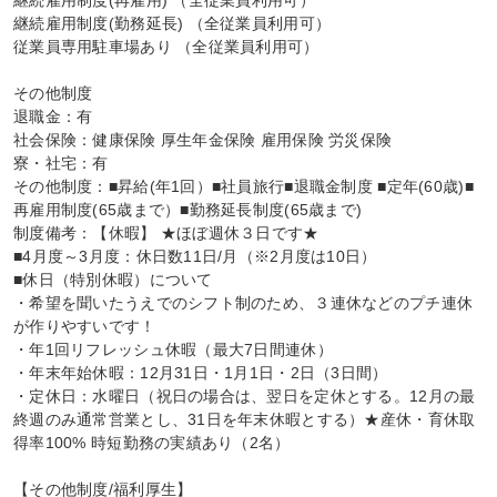
継続雇用制度(再雇用) （全従業員利用可）

継続雇用制度(勤務延長) （全従業員利用可）

従業員専用駐車場あり （全従業員利用可）

その他制度

退職金：有

社会保険：健康保険 厚生年金保険 雇用保険 労災保険

寮・社宅：有

その他制度：■昇給(年1回）■社員旅行■退職金制度 ■定年(60歳)■
再雇用制度(65歳まで）■勤務延長制度(65歳まで)

制度備考：【休暇】 ★ほぼ週休３日です★

■4月度～3月度：休日数11日/月（※2月度は10日）

■休日（特別休暇）について

・希望を聞いたうえでのシフト制のため、３連休などのプチ連休
が作りやすいです！

・年1回リフレッシュ休暇（最大7日間連休）

・年末年始休暇：12月31日・1月1日・2日（3日間）

・定休日：水曜日（祝日の場合は、翌日を定休とする。12月の最
終週のみ通常営業とし、31日を年末休暇とする）★産休・育休取
得率100% 時短勤務の実績あり（2名）

【その他制度/福利厚生】
