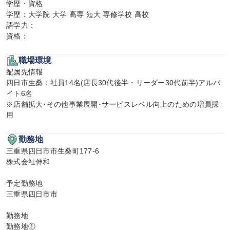
学歴・資格

学歴：大学院 大学 高専 短大 専修学校 高校

語学力：

資格：
職場環境
配属先情報

四日市生桑：社員14名(店長30代後半・リーダー30代前半)アルバ
イト6名

※店舗拡大･その他事業展開･サービスレベル向上のための増員採
用
勤務地
三重県四日市市生桑町177-6

株式会社伸和

予定勤務地

三重県四日市市

勤務地

勤務地①
