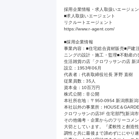
採用企業情報・求人取扱いエージェン
■求人取扱いエージェント

リクルートエージェント

https://www.r-agent.com/

■採用企業情報

事業内容：■住宅総合資材販売■戸建
ニングの設計・施工・監理■不動産の売
生活雑貨の店「クロワッサンの店 新潟
設立：1953年06月

代表者：代表取締役社長 茅野 直樹

従業員数：35人

資本金：10百万円

株式公開：非公開

本社所在地：〒950-0954 新潟県新
本社以外の事業所：HOUSE＆GARDE
クロワッサンの店3F 住宅部門(新潟市中
その他備考・企業からのフリーコメン
大切としています。『柔軟性と創造
調性と共に最後まで諦めずににやり遂