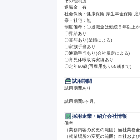
その他制度

退職金：有

社会保険：健康保険 厚生年金保険 雇用
寮・社宅：無

制度備考：〇退職金は勤続５年以上か
〇昇給あり

〇賞与あり(業績による)

〇家族手当あり

〇通勤手当あり(会社規定による)

〇育児休暇取得実績あり

〇定年60歳(再雇用あり65歳まで)
試用期間
試用期間あり

試用期間5ヶ月。
採用企業・紹介会社情報
備考

（業務内容の変更の範囲）当社業務全
（就業場所の変更の範囲）本社および