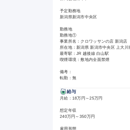
予定勤務地

新潟県新潟市中央区

勤務地

勤務地①

事業所名：クロワッサンの店 新潟店

所在地：新潟県 新潟市中央区 上大川前通2
最寄駅：JR 越後線 白山駅

喫煙環境：敷地内全面禁煙

備考：

転勤：無
給与
月給：18万円～25万円

想定年収

240万円～350万円

雇用形態
