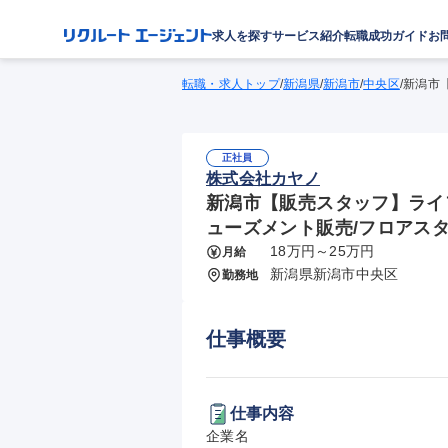
求人を探す
サービス紹介
転職成功ガイド
お
転職・求人トップ
/
新潟県
/
新潟市
/
中央区
/
新潟市
正社員
株式会社カヤノ
新潟市【販売スタッフ】ライ
ューズメント販売/フロアス
18万円～25万円
月給
新潟県新潟市中央区
勤務地
仕事概要
仕事内容
企業名
