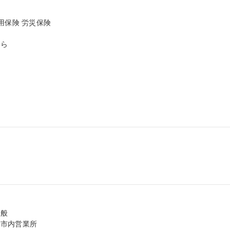
保険 労災保険

ら

般

市内営業所
