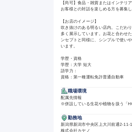
【尚可】食品・雑貨またはインテリア
お客様との対話を楽しめる方を募集して
【お店のイメージ】

吹き抜けのある明るい店内。こだわり
多く展示しています。お花と合わせ
ンセプトと同様に、シンプルで使い
います。

学歴・資格

学歴：大学 短大

語学力：

資格：第一種運転免許普通自動車
職場環境
配属先情報

※併設している生花や植物を扱う「HOU
勤務地
新潟県新潟市中央区上大川前通2-11-1
株式会社カヤノ
