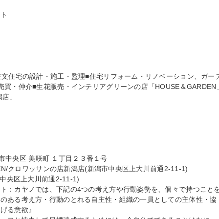
ト

注文住宅の設計・施工・監理■住宅リフォーム・リノベーション、ガー
買・仲介■生花販売・インテリアグリーンの店「HOUSE＆GARDEN」
店」

潟市中央区 美咲町 １丁目２３番１号

N/クロワッサンの店新潟店(新潟市中央区上大川前通2-11-1)

央区上大川前通2-11-1)

ト：カヤノでは、下記の4つの考え方や行動姿勢を、個々で持つこと
性のある考え方・行動のとれる自主性・組織の一員としての主体性・協
げる意欲』
