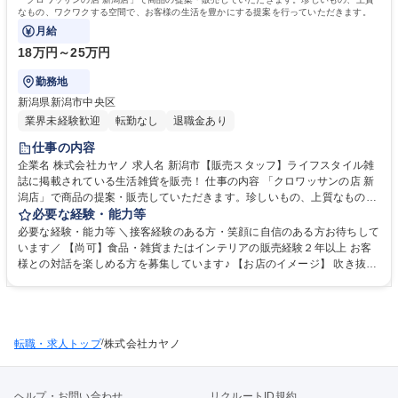
なもの、ワクワクする空間で、お客様の生活を豊かにする提案を行っていただきます。
月給
18万円～25万円
勤務地
新潟県新潟市中央区
業界未経験歓迎
転勤なし
退職金あり
仕事の内容
企業名 株式会社カヤノ 求人名 新潟市【販売スタッフ】ライフスタイル雑
誌に掲載されている生活雑貨を販売！ 仕事の内容 「クロワッサンの店 新
潟店」で商品の提案・販売していただきます。珍しいもの、上質なもの、
ワクワクする空間で、お客様の生活を豊かにする提案を行っていただきま
必要な経験・能力等
す。 【扱う商品】生活雑貨・食品さらに生花・植物・木の小物販売 【ク
必要な経験・能力等 ＼接客経験のある方・笑顔に自信のある方お待ちして
ロワッサンの店とは？】雑誌「クロワッサン」から派生して誕生。常に愛
います／ 【尚可】食品・雑貨またはインテリアの販売経験２年以上 お客
着を持てる、そして中身のある商品を選び続けてきました。輸入雑貨や全
様との対話を楽しめる方を募集しています♪ 【お店のイメージ】 吹き抜け
国各地のこだわりアイテム、暮らしに遊び心と安らぎを与えるアイテムが
のある明るい店内。こだわり雑貨や食品に加え、2階のスペースには、チ
そろっています。ご自身の生活充実のほか、ギフト選びにも喜ばれていま
ベットの手織りの絨毯も数多く展示しています。お花と合わせたギフトも
す。ぜひインスタグラムご確認ください♪ 募集職種 新潟市【販売スタッ
新潟店ならでは。日々の暮らしを大切にするという雑誌のコンセプトと同
フ】ライフスタイル雑誌に掲載されている生活雑貨を販売！
様に、シンプルで使いやすい雑貨や、オーガニック素材の洋服や布製品な
/
転職・求人トップ
どの商品を展開しています。 学歴・資格 学歴：大学 短大 語学力： 資格：
株式会社カヤノ
第一種運転免許普通自動車
ヘルプ・お問い合わせ
リクルートID規約