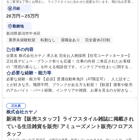
るご要望を丁寧にお聞きし、ライフスタイルに合わせた提案を行います。飛び込み営業は
なく、100％反響営業です。
月給
20万円～25万円
勤務地
新潟県新潟市中央区
業界未経験歓迎
転勤なし
退職金あり
完全週休2日制
仕事の内容
企業名 株式会社カヤノ 求人名 完全お人柄採用【住宅コーディネーター】
正社員デビュー・ブランク有りも応援！ 仕事の内容 ご来店されたお客様
の「理想の暮らし」を叶える相談役です。インテリアや住まいに関するご
要望を丁寧にお聞きし、ライフスタイルに合わせた提案を行います。飛び
必要な経験・能力等
込み営業はなく、100％反響営業です。 客様との対話を重視し、家具や雑
必要な経験・能力等 【必須】普通自動車免許（AT限定可）、人と話すこ
貨、住宅までトータルで「上質な暮らし」をプロデュースします。入社後
とが好きな方。職歴不問、ブランクがある方も歓迎！【歓迎】接客や販売
は先輩がマンツーマンで指導するため、正社員経験がない方やブランクが
のアルバイト・パート経験。インテリアや雑貨、お家を見るのが好きな
ある方も安心です。専門知識は働きながら少しずつ身につければ問題あり
方。 創業100年以上の歴史を誇り、地元新潟に深く根ざした抜群の安定基
ません。「おしゃべりが好き」「インテリアに興味がある」という気持ち
盤が魅力です。転勤もないため、住み慣れた土地で腰を据えて長く働けま
を活かし、時間をかけてプロへと成長できる環境です。 募集職種 完全お
正社員
す。単に家を売るのではなく、生活を楽しむモノやコトをトータルで提案
株式会社カヤノ
人柄採用【住宅コーディネーター】正社員デビュー・ブランク有りも応
する独自スタイルを確立しており、顧客層から長く愛され続けています。
援！
ノルマに追われることなく、お客様一人ひとりに寄り添った誠実な提案が
新潟市【販売スタッフ】ライフスタイル雑誌に掲載され
できる温かい職場です 学歴・資格 学歴：大学院 大学 高専 短大 専修学校
ている生活雑貨を販売! アミューズメント販売/フロアス
高校 語学力： 資格：第一種運転免許普通自動車
タッフ
「クロワッサンの店 新潟店」で商品の提案・販売していただきます。珍しいもの、上質