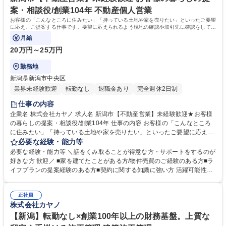
る方を募集しています。 学歴・資格 学歴：大学院 大学 高専 短大 専修学
案・相談役/創業104年 不動産個人営業
校 高校 語学力： 資格：2級建築施工管理技士 第一種運転免許普通自動車
お客様の「こんなところに住みたい」「持っている土地や家を売りたい」といったご要望
に応え、ご提案する仕事です。要望に応えられるよう現地の確認や取引先に確認をしてい
きます。書類作成等の仕事から覚えます。
月給
20万円～25万円
勤務地
新潟県新潟市中央区
業界未経験歓迎
転勤なし
退職金あり
完全週休2日制
仕事の内容
企業名 株式会社カヤノ 求人名 新潟市【不動産営業】未経験歓迎★お客様
の暮らしの提案・相談役/創業104年 仕事の内容 お客様の「こんなところ
に住みたい」「持っている土地や家を売りたい」といったご要望に応え、
ご提案する仕事です。要望に応えられるよう現地の確認や取引先に確認を
必要な経験・能力等
していきます。書類作成等の仕事から覚えます。 【具体的には】不動産情
必要な経験・能力等 ＼話をくみ取ることが得意な方・サポートをするのが
報の収集や書類作成、法務局に行って謄本の取得、物件事前確認等行って
好きな方 歓迎／ ■家を建てたことがある方/物件売買のご経験のある方■ラ
もらいます。 【入社後の例】＜入社後～半年前後＞ライフスタイル提案を
イフプランの提案経験のある方■契約に関する知識に強い方 活躍可能性高
行っている私達カヤノのことをより理解いただくために、他部署で研修を
いです！ ☆不動産業界にある、数字に厳しい働き方のイメージとは異なり
していただきます。その後、住宅部門のサポートから初めていただきま
ます☆ お客様の満足度の向上を重要視しているため、ノルマは設定してい
す。 ＜半年後＞不動産営業としてデビュー※個人の能力により判断しま
正社員
ません。代わりに、お客様からより満足していただくためにはどのように
株式会社カヤノ
す。経験値によりスタート時期は変わります。 募集職種 新潟市【不動産
すればいいか、という行動につながる目標を、毎月社員自ら考え、実践し
営業】未経験歓迎★お客様の暮らしの提案・相談役/創業104年
ています。お客さまと長くお付き合いができるよう、関係性を大切にして
【新潟】転勤なし×創業100年以上の財務基盤。上質な
います。 学歴・資格 学歴：大学院 大学 高専 短大 専修学校 高校 語学力：