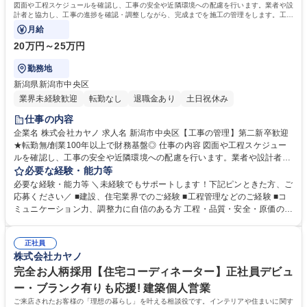
図面や工程スケジュールを確認し、工事の安全や近隣環境への配慮を行います。業者や設
計者と協力し、工事の進捗を確認・調整しながら、完成までを施工の管理をします。工事
に関連する発注や見積作成等も行います。
月給
20万円～25万円
勤務地
新潟県新潟市中央区
業界未経験歓迎
転勤なし
退職金あり
土日祝休み
仕事の内容
企業名 株式会社カヤノ 求人名 新潟市中央区【工事の管理】第二新卒歓迎
★転勤無/創業100年以上で財務基盤◎ 仕事の内容 図面や工程スケジュー
ルを確認し、工事の安全や近隣環境への配慮を行います。業者や設計者と
協力し、工事の進捗を確認・調整しながら、完成までを施工の管理をしま
必要な経験・能力等
す。工事に関連する発注や見積作成等も行います。 【具体的には】◆現場
必要な経験・能力等 ＼未経験でもサポートします！下記ピンときた方、ご
状況確認・材料拾い出し◆工程表作成・現場施工品質管理◆原価管理、見
応募ください／ ■建設、住宅業界でのご経験 ■工程管理などのご経験 ■コ
積、請求書チェック 等 日中は現場進捗確認を行っていただき、、夕方に
ミュニケーション力、調整力に自信のある方 工程・品質・安全・原価の四
事務作業を行っています。 【教育体制】未経験の方は、まずは配送業務に
大管理全てにおいて、職人、協力会社、設計士、施主など、様々な立場の
携わることで、資材を覚えたり、仕事の流れをつかんでいただきます。そ
人と円滑に連携し、意見を調整する能力が不可欠です。 品質を大切にし、
の後、先輩と同行しながら徐々に仕事を覚えていただきます。将来的な資
正社員
丁寧なモノづくりを目指していますので、ただ工事を進めるだけでなく、
株式会社カヤノ
格取得も支援しています。 募集職種 新潟市中央区【工事の管理】第二新
お客様が求める『上質な暮らし』という最終的な品質の実現にこだわって
卒歓迎★転勤無/創業100年以上で財務基盤◎
努めていただける方を歓迎します。 学歴・資格 学歴：大学院 大学 高専 短
完全お人柄採用【住宅コーディネーター】正社員デビュ
大 専修学校 高校 語学力： 資格：2級建築施工管理技士 二級建築士 第一種
ー・ブランク有りも応援! 建築個人営業
運転免許普通自動車
ご来店されたお客様の「理想の暮らし」を叶える相談役です。インテリアや住まいに関す