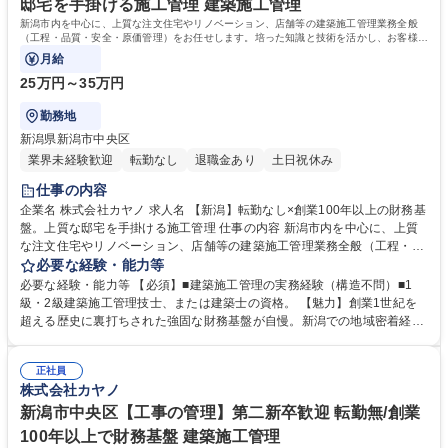
邸宅を手掛ける施工管理 建築施工管理
資格：第一種運転免許普通自動車 宅地建物取引士
新潟市内を中心に、上質な注文住宅やリノベーション、店舗等の建築施工管理業務全般
（工程・品質・安全・原価管理）をお任せします。培った知識と技術を活かし、お客様の
こだわりを形にする裁量の大きな役割です。
月給
25万円～35万円
勤務地
新潟県新潟市中央区
業界未経験歓迎
転勤なし
退職金あり
土日祝休み
仕事の内容
企業名 株式会社カヤノ 求人名 【新潟】転勤なし×創業100年以上の財務基
盤。上質な邸宅を手掛ける施工管理 仕事の内容 新潟市内を中心に、上質
な注文住宅やリノベーション、店舗等の建築施工管理業務全般（工程・品
質・安全・原価管理）をお任せします。培った知識と技術を活かし、お客
必要な経験・能力等
様のこだわりを形にする裁量の大きな役割です。 新潟の地に根差し、住ま
必要な経験・能力等 【必須】■建築施工管理の実務経験（構造不問）■1
いから商業空間まで洗練された空間を提案する同社。施工管理として、予
級・2級建築施工管理技士、または建築士の資格。 【魅力】創業1世紀を
算・工期管理、施工図チェック、近隣対応等をお任せします。元請けとし
超える歴史に裏打ちされた強固な財務基盤が自慢。新潟での地域密着経営
て一貫して現場を動かせるため、細部までこだわりを徹底追求可能。経験
を貫いており、転勤の心配をせず住み慣れた土地でキャリアを継続できま
豊富な方には、後進の指導や技術力向上に繋がる助言など、マネジメント
す。同社は単なる住宅建設にとどまらず、インテリアやライフスタイル全
的な関わりや組織の主軸としての活躍も大いに期待しています。 募集職種
正社員
般をトータルコーディネートする独自路線を確立。本物志向の顧客層から
株式会社カヤノ
【新潟】転勤なし×創業100年以上の財務基盤。上質な邸宅を手掛ける施
絶大な信頼を得ており、意匠性と質の高さを追求した、プロとしてやりが
工管理
いの大きい建築に携われます。 学歴・資格 学歴：大学院 大学 高専 短大
新潟市中央区【工事の管理】第二新卒歓迎 転勤無/創業
専修学校 高校 語学力： 資格：2級建築施工管理技士 二級建築士 第一種運
100年以上で財務基盤 建築施工管理
転免許普通自動車