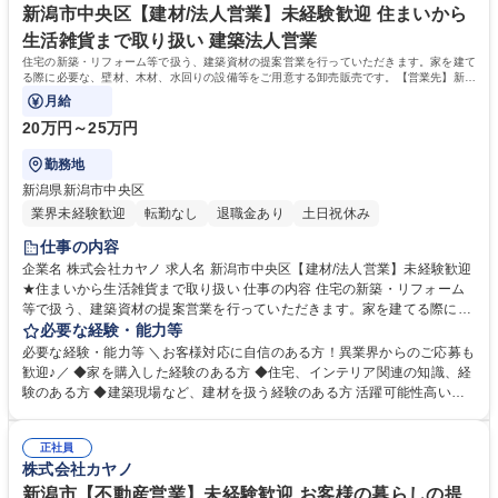
新潟市中央区【建材/法人営業】未経験歓迎 住まいから
生活雑貨まで取り扱い 建築法人営業
住宅の新築・リフォーム等で扱う、建築資材の提案営業を行っていただきます。家を建て
る際に必要な、壁材、木材、水回りの設備等をご用意する卸売販売です。【営業先】新潟
地域の工務店・ハウスメーカー・ビルダー
月給
20万円～25万円
勤務地
新潟県新潟市中央区
業界未経験歓迎
転勤なし
退職金あり
土日祝休み
仕事の内容
企業名 株式会社カヤノ 求人名 新潟市中央区【建材/法人営業】未経験歓迎
★住まいから生活雑貨まで取り扱い 仕事の内容 住宅の新築・リフォーム
等で扱う、建築資材の提案営業を行っていただきます。家を建てる際に必
要な、壁材、木材、水回りの設備等をご用意する卸売販売です。【営業
必要な経験・能力等
先】新潟地域の工務店・ハウスメーカー・ビルダー 既存顧客をメインに、
必要な経験・能力等 ＼お客様対応に自信のある方！異業界からのご応募も
受注・発注業務、在庫管理、配達を行います。お客様の要望をくみ取り、
歓迎♪／ ◆家を購入した経験のある方 ◆住宅、インテリア関連の知識、経
必要な建材をメーカーに発注、期日に間に合うように納品することが一連
験のある方 ◆建築現場など、建材を扱う経験のある方 活躍可能性高いで
の流れです。5～10社を担当いただく予定です。 【教育体制】まずは配送
す！ 押しの営業ではなく、顧客の要望をくみ取る力が大切です。また、扱
業務に携わることで、資材を覚えたり、仕事の流れをつかんでいただきま
う建材も幅広いので、わからないことも確認しながら進めていくことを大
す。その後、先輩と同行しながら徐々にお客様を担当していきますので、
正社員
切にしています。 当社は住まいの設計、施工、非住宅施設の事業も行って
株式会社カヤノ
ご安心ください。 募集職種 新潟市中央区【建材/法人営業】未経験歓迎★
おり、お客様1人1人に合わせてサポートしているため、事業を横断して
住まいから生活雑貨まで取り扱い
「お客様のためにどんな提案ができるか」柔軟な発想をもって、対応でき
新潟市【不動産営業】未経験歓迎 お客様の暮らしの提