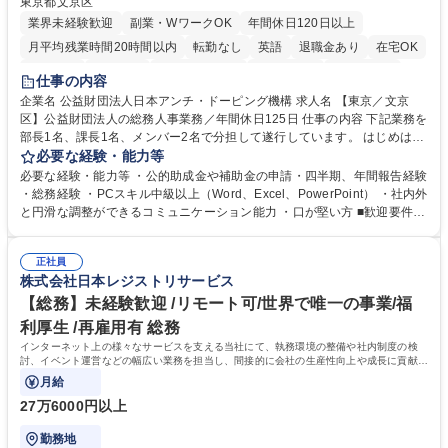
東京都文京区
業界未経験歓迎
副業・WワークOK
年間休日120日以上
月平均残業時間20時間以内
転勤なし
英語
退職金あり
在宅OK
賞与あり
育休あり
完全週休2日制
交通費支給
土日祝休み
仕事の内容
食事補助あり
企業名 公益財団法人日本アンチ・ドーピング機構 求人名 【東京／文京
区】公益財団法人の総務人事業務／年間休日125日 仕事の内容 下記業務を
部長1名、課長1名、メンバー2名で分担して遂行しています。 はじめは担
当者として業務を覚えていただき、ゆくゆくはリーダーやマネージャーポ
必要な経験・能力等
ジションとして活躍いただくことを期待しています。 【総務・人事グルー
必要な経験・能力等 ・公的助成金や補助金の申請・四半期、年間報告経験
プの業務内容】 ・人事制度関連 ・採用活動 ・教育研修の企画、実行 ・勤
・総務経験 ・PCスキル中級以上（Word、Excel、PowerPoint） ・社内外
怠管理 ・官公庁への各種提出 ・法定の会議運営（評議員会、理事会） ・
と円滑な調整ができるコミュニケーション能力 ・口が堅い方 ■歓迎要件
コンプライアンス ・内部規程やルールの管理、整備、文書管理 ・契約関
・採用業務経験 ・英語に抵抗がない方 ・営業経験 学歴・資格 学歴：大学
連 ・衛生管理 ・防災関連・公的助成金の管理・オフィス、ファシリティ
院 大学 高専 短大 専修学校 高校 語学力： 資格：
管理 ・福利厚生関連 ・職員からの問合せ、相談対応 ・その他日常の総務
正社員
株式会社日本レジストリサービス
業務全般 募集職種 【東京／文京区】公益財団法人の総務人事業務／年間
休日125日
【総務】未経験歓迎 /リモート可/世界で唯一の事業/福
利厚生 /再雇用有 総務
インターネット上の様々なサービスを支える当社にて、執務環境の整備や社内制度の検
討、イベント運営などの幅広い業務を担当し、間接的に会社の生産性向上や成長に貢献し
ている部署です。
月給
27万6000円以上
勤務地