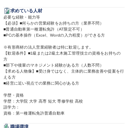
求めている人材
必要な経験・能力等

【必須】■何らかの営業経験をお持ちの方（業界不問）

■普通自動車第一種運転免許（AT限定不可）

■PCの基本操作（Excel、Wordの入力程度）ができる方

※有形商材の法人営業経験者は特に歓迎します。

【歓迎条件】■1級または2級土木施工管理技士の資格をお持ちの
方

■部下や後輩のマネジメント経験がある方（人数不問）

【求める人物像】■受け身ではなく、主体的に業務改善や提案を行
える方

■経営に近い視点での業務に関心がある方

学歴・資格

学歴：大学院 大学 高専 短大 専修学校 高校

語学力：

資格：第一種運転免許普通自動車
職場環境