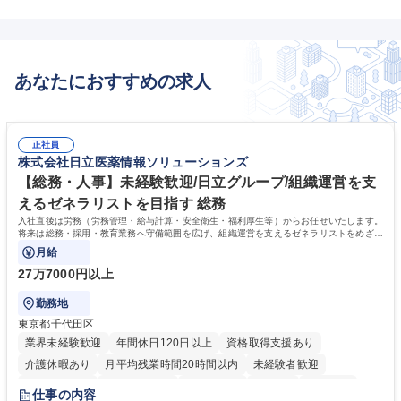
あなたにおすすめの求人
正社員
株式会社日立医薬情報ソリューションズ
【総務・人事】未経験歓迎/日立グループ/組織運営を支
えるゼネラリストを目指す 総務
入社直後は労務（労務管理・給与計算・安全衛生・福利厚生等）からお任せいたします。
将来は総務・採用・教育業務へ守備範囲を広げ、組織運営を支えるゼネラリストをめざせ
ます。
月給
27万7000円以上
勤務地
東京都千代田区
業界未経験歓迎
年間休日120日以上
資格取得支援あり
介護休暇あり
月平均残業時間20時間以内
未経験者歓迎
住宅手当あり
時短勤務あり
退職金あり
在宅OK
賞与あり
仕事の内容