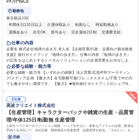
25万円以上
勤務地
東京都品川区
年間休日120日以上
介護休暇あり
転勤なし
時短勤務あり
退職金あり
在宅OK
賞与あり
完全週休2日制
交通費支給
駅近5分以内
土日祝休み
仕事の内容
企業名 株式会社地球の歩き方 求人名 【企画営業/行政・企業向け観光推進
支援】旅行ガイドブック『地球の歩き方』 仕事の内容 『地球の歩き方』
の広告をはじめとするトータルソリューションの企画営業をお任せしま
す。クライアントは、観光（海外旅行、国内旅行、インバウンド）で地域
必要な経験・能力等
や事業を推進したい国内外の行政や企業です。 【業務詳細】■『地球の歩
必要な経験・能力等 【いずれかの経験】法人営業/広告/PR/マーケティン
き方』は海外旅行ガイドブックのNo.1ブランドであり、国内旅行において
グ/メディア企画 【働き方】在宅勤務可能/フレックスタイム/子育て中の方
も牽引しております。観光推進支援においても、業界を牽引する意欲的な
でも働きやすい環境です。 【魅力】 ■海外旅行ガイドブックのシェアNo.1
取り組みが期待されています■インバウンドは、日本の地域の未来を担う
メディアとして、個人旅行文化の拡大と定着を担ってきたブランドに携わ
国策事業です。「GOOD LUCK TRIP」は、海外旅行ガイドブックと同様
ることが可能です。 ■国内旅行ガイドブックは立ち上げ間もない新規事業
に、インバウンドのトップブランドに成長しております■旅が業務であ
正社員
であり、「地球の歩き方」としてどう取り組むか、共に形を作るコアメン
高波クリエイト株式会社
り、日常です。旅好きにはこれ以上ない環境です 募集職種 【企画営業/行
バーとして活躍いただきます。 学歴・資格 学歴：大学院 大学 語学力： 資
政・企業向け観光推進支援】旅行ガイドブック『地球の歩き方』
格：
【生産管理】キャラクターバックや雑貨の生産・品質管
理/年休125日/転勤無 生産管理
人気キャラクターのファッション雑貨・バッグを中心に、多彩なアイテムの企画・製造を
手掛ける当社にて、自社企画・開発商品の生産管理・品質管理を担当。『かわいい』を届
けるやりがいのあるポジションです。
月給