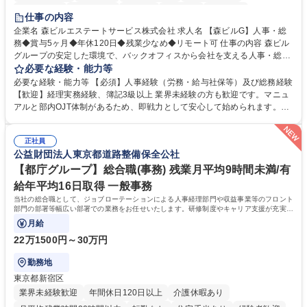
経験者歓迎
退職金あり
在宅OK
賞与あり
育休あり
仕事の内容
完全週休2日制
交通費支給
長期歓迎
駅近5分以内
土日祝休み
企業名 森ビルエステートサービス株式会社 求人名 【森ビルG】人事・総
務◆賞与5ヶ月◆年休120日◆残業少なめ◆リモート可 仕事の内容 森ビル
グループの安定した環境で、バックオフィスから会社を支える人事・総務
をお任せします。 労務と総務の業務をバランスよく担当し、ゆくゆくは制
必要な経験・能力等
度改定などのコア業務にも挑戦できる、やりがいある環境です。 ■勤怠管
必要な経験・能力等 【必須】人事経験（労務・給与社保等）及び総務経験
理、給与計算、社会保険手続き、年末調整等の労務管理全般 ■入退社手続
【歓迎】経理実務経験、簿記3級以上 業界未経験の方も歓迎です。マニュ
き、社内規定の改定や人事制度改定などのコア業務 ■社内イベントの企画
アルと部内OJT体制があるため、即戦力として安心して始められます。
運営やその他総務業務全般 ※労務と総務を1：1の割合でお任せ。 入社後
【魅力・やりがい】森ビルGの安定基盤で労務から総務まで幅広く携われ
は部内のOJTを中心に、あなたの経験に合わせて不足している部分はいつ
ます。定型業務に留まらず、社内規定や人事制度の改定など会社のコア業
でも質問・相談できる環境が整っているため、安心して成長できます。 募
正社員
務に挑戦できるため、自身の成長と組織への貢献度をダイレクトに実感で
公益財団法人東京都道路整備保全公社
集職種 【森ビルG】人事・総務◆賞与5ヶ月◆年休120日◆残業少なめ◆
きます。 残業少なめ、週1日リモート可など、ワークライフバランスを保
リモート可
ち長期活躍できる環境です。 「これまでの幅広い経験を活かし、長期的な
【都庁グループ】総合職(事務) 残業月平均9時間未満/有
キャリアを築きたい」という前向きな意欲と挑戦を全力で応援します。 学
給年平均16日取得 一般事務
歴・資格 学歴：大学院 大学 高専 短大 専修学校 高校 語学力： 資格：日商
当社の総合職として、ジョブローテーションによる人事経理部門や収益事業等のフロント
簿記検定1級 日商簿記検定2級 日商簿記検定3級
部門の部署等幅広い部署での業務をお任せいたします。研修制度やキャリア支援が充実し
ております！ ※下記業務詳細
月給
22万1500円～30万円
勤務地
東京都新宿区
業界未経験歓迎
年間休日120日以上
介護休暇あり