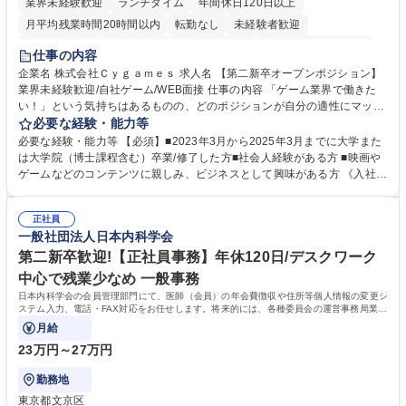
業界未経験歓迎
ランチタイム
年間休日120日以上
月平均残業時間20時間以内
転勤なし
未経験者歓迎
住宅手当あり
経験者歓迎
完全週休2日制
インセンティブあり
仕事の内容
交通費支給
土日祝休み
服装自由
昼食補助あり
第二新卒歓迎
企業名 株式会社Ｃｙｇａｍｅｓ 求人名 【第二新卒オープンポジション】
業界未経験歓迎/自社ゲーム/WEB面接 仕事の内容 「ゲーム業界で働きた
食事補助あり
い！」という気持ちはあるものの、どのポジションが自分の適性にマッチ
しているか悩んでいる方が対象となります！ 総合職（プランナー/データ
必要な経験・能力等
アナリストなど）、技術職（開発エンジニ ア/インフラエンジニアな
必要な経験・能力等 【必須】■2023年3月から2025年3月までに大学また
ど）、デザイン職（デザイナー/イラストレ ーターなど）等から、面接で
は大学院（博士課程含む）卒業/修了した方■社会人経験がある方 ■映画や
ご希望と適正にマッチしたポジションをご案内いたします。ゲームやエン
ゲームなどのコンテンツに親しみ、ビジネスとして興味がある方 《入社実
タメコンテンツが大好きで、「ゲーム業界の未来を自らの手で作りたい」
績 例》 ・メーカー → プロジェクトマネージャー ・ソーシャルゲーム →
「最高のコンテンツを作るためには、何でもやる」という情熱に溢れた方
ゲームプランナー ・通信 → ゲームエンジニア ・独立行政法人 → データ
のご応募をお待ちしております。 募集職種 【第二新卒オープンポジショ
正社員
サイエンティスト 学歴・資格 学歴：大学院 大学 語学力： 資格：
一般社団法人日本内科学会
ン】業界未経験歓迎/自社ゲーム/WEB面接
第二新卒歓迎!【正社員事務】年休120日/デスクワーク
中心で残業少なめ 一般事務
日本内科学会の会員管理部門にて、医師（会員）の年会費徴収や住所等個人情報の変更シ
ステム入力、電話・FAX対応をお任せします。将来的には、各種委員会の運営事務局業務
などにも幅広く携わっていただきます。
月給
23万円～27万円
勤務地
東京都文京区