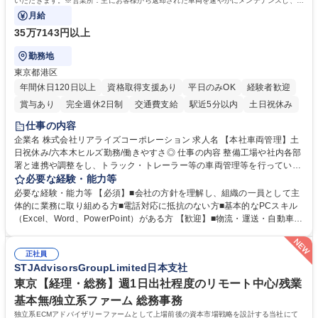
いただきます。※営業所：主にお客様から返却された車両を速やかにメンテナンスし、次
のお客様にお貸し出しするための拠点
月給
35万7143円以上
勤務地
東京都港区
年間休日120日以上
資格取得支援あり
平日のみOK
経験者歓迎
賞与あり
完全週休2日制
交通費支給
駅近5分以内
土日祝休み
仕事の内容
企業名 株式会社リアライズコーポレーション 求人名 【本社車両管理】土
日祝休み/六本木ヒルズ勤務/働きやすさ◎ 仕事の内容 整備工場や社内各部
署と連携や調整をし、トラック・トレーラー等の車両管理等を行っていた
だきます。※営業所：主にお客様から返却された車両を速やかにメンテナ
必要な経験・能力等
ンスし、次のお客様にお貸し出しするための拠点 【具体的には】■整備工
必要な経験・能力等 【必須】■会社の方針を理解し、組織の一員として主
場への整備発注・入出庫調整、社内各部署との連携・調整■車両の入出庫
体的に業務に取り組める方■電話対応に抵抗のない方■基本的なPCスキル
スケジュール管理■返却車両の整備に関する調査・進捗管理等※弊社事業
（Excel、Word、PowerPoint）がある方 【歓迎】■物流・運送・自動車・
理念である「日本の物流を守り抜く」ために重要な役割を担い、社会イン
輸送機器業界での勤務経験をお持ちの方 【身につくスキル】■高度な調
フラを支える責任とやりがいを実感できます。 ※勤務地は東京本社（六本
整・交渉力：社内外との調整により高度な調整・交渉力が養われます。■
木ヒルズ）になります。 ※毎週土日しっかり休める週休2日制です。 募集
正社員
コストマネジメント能力：整備工場からの修理費の見積もりを精査し、無
STJAdvisorsGroupLimited日本支社
職種 【本社車両管理】土日祝休み/六本木ヒルズ勤務/働きやすさ◎
駄なコストを見極めるため、経営的視点での数字感覚が身につきます。■
期日・進捗管理能力：リース開始日や車検のタイミング等を管理し調整す
東京【経理・総務】週1日出社程度のリモート中心/残業
る力が身に付きます。 学歴・資格 学歴：大学院 大学 語学力： 資格：
基本無/独立系ファーム 総務事務
独立系ECMアドバイザリーファームとして上場前後の資本市場戦略を設計する当社にて