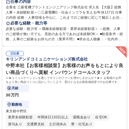
仕事の内容
駅近5分以内
土日祝休み
服装自由
寮・社宅あり
食事補助あり
企業名 三菱電機プラントエンジニアリング株式会社 求人名 【大阪】総務
人事＜未経験歓迎＞◇三菱電機G・社会インフラを支える/年休127日 仕事
の内容 総務・人事領域を中心に、これまでのご経験に応じて幅広くお任せ
します。 ＜具体的には＞ ・総務/人事労務（給与・社保・勤怠管理など）
必要な経験・能力等
・採用・教育研修 ・福利厚生運用 など ※基本的には事務所勤務ですが、
必要な経験・能力等 ＜職種未経験歓迎・業界未経験歓迎＞ ～総務、人事
採用や教育等の業務内容により、関西圏以外への日帰り・宿泊を伴う国内
のご経験が無い方でも、意欲のある方であれば未経験OK～ ■歓迎条件：総
出張もございます。 ※担当業務を持ちつつ、お互いに助け合いながら、総
務、人事のご経験をお持ちの方（業界不問） ■求める人物像：・社内外の
務部という組織として協力しながら進める体制です。 募集職種 【大阪】
関係各部門との調整を率先して行い、業務を円滑に遂行できる協調性やコ
総務人事＜未経験歓迎＞◇三菱電機G・社会インフラを支える/年休127日
ミュニケーション能力を持っている方 ・人事総務領域に興味がありゼネラ
正社員
リスト志向をお持ちの方 学歴・資格 学歴：大学院 大学 語学力： 資格：
キリンアンドコミュニケーションズ株式会社
中野本社【お客様相談室】お客様のお声をもとにより良
い商品づくりへ貢献 インバウンドコールスタッフ
≪★コミュニケーションを通してキリンのファンを増やしませんか？★≫ お客様のお声
をより良い商品づくりに活かしていく上で、窓口となるお客様相談室でのお仕事です。
月給
30万円
勤務地
東京都中野区
業界未経験歓迎
年間休日120日以上
退職金あり
在宅OK
賞与あり
交通費支給
土日祝休み
寮・社宅あり