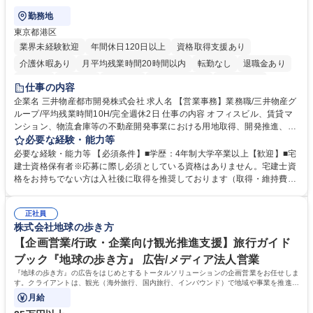
勤務地
東京都港区
業界未経験歓迎
年間休日120日以上
資格取得支援あり
介護休暇あり
月平均残業時間20時間以内
転勤なし
退職金あり
在宅OK
賞与あり
育休あり
完全週休2日制
交通費支給
仕事の内容
駅近5分以内
土日祝休み
寮・社宅あり
企業名 三井物産都市開発株式会社 求人名 【営業事務】業務職/三井物産グ
ループ/平均残業時間10H/完全週休2日 仕事の内容 オフィスビル、賃貸マ
ンション、物流倉庫等の不動産開発事業における用地取得、開発推進、賃
貸運営、売却、仲介・活用提案等を行う営業部門において事務業務を担当
必要な経験・能力等
いただきます。 【詳細】・契約書管理、契約書製本、捺印対応、ファイリ
必要な経験・能力等 【必須条件】■学歴：4年制大学卒業以上【歓迎】■宅
ング、登記簿取得、調書取得・支払業務（各種費用支払、支払管理、請
建士資格保有者※応募に際し必須としている資格はありません。宅建士資
求・支払データ登録、取引先マスター申請対応）・予算作成及び予実管
格をお持ちでない方は入社後に取得を推奨しております（取得・維持費用
理・各種稟議書、報告書作成業務・各種台帳管理、交際費・会議費支払報
の一部補助あり） 【求める人物像】 ・向学心豊かで、主体的に行動でき
告書作成及び月次管理・部内総務庶務全般 など※※配属先によっては上記
る方。 ・社内外の多様な関係者と協調して業務を進められるコミュニケー
の他に担当頂く業務が発生する場合があります。 募集職種 【営業事務】
正社員
ション力がある方。 ・チャレンジを厭わず、粘り強く業務に取り組める
株式会社地球の歩き方
業務職/三井物産グループ/平均残業時間10H/完全週休2日
方。多様な関係者と謙虚に信頼関係を構築でき、期限を意識したスケジュ
ール管理が出来る方。※将来的に他部署（営業部門、コーポレート部門）
【企画営業/行政・企業向け観光推進支援】旅行ガイド
へのジョブローテーションの可能性があります。 学歴・資格 学歴：大学
ブック『地球の歩き方』 広告/メディア法人営業
院 大学 語学力： 資格：宅地建物取引士
『地球の歩き方』の広告をはじめとするトータルソリューションの企画営業をお任せしま
す。クライアントは、観光（海外旅行、国内旅行、インバウンド）で地域や事業を推進し
たい国内外の行政や企業です。
月給