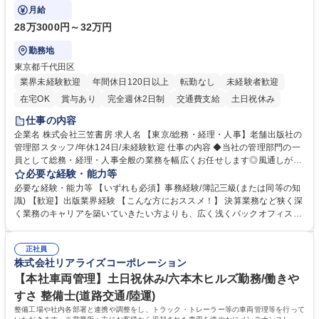
バックオフィス業務を習得いただきます。
月給
28万3000円～32万円
勤務地
東京都千代田区
業界未経験歓迎
年間休日120日以上
転勤なし
未経験者歓迎
在宅OK
賞与あり
完全週休2日制
交通費支給
土日祝休み
仕事の内容
企業名 株式会社三笠書房 求人名 【東京/総務・経理・人事】老舗出版社の
管理部スタッフ/年休124日/未経験歓迎 仕事の内容 ◆当社の管理部門の一
員として総務・経理・人事全般の業務を幅広くお任せします◎風通しが良
く、社員一人ひとりの意思を尊重する社風です。気軽に相談し合える環境
必要な経験・能力等
で幅広いバックオフィス業務を習得いただきます。 具体的には■総務：備
必要な経験・能力等 【いずれも必須】事務経験/簿記三級(または同等の知
品補充、採用に関するスケジュール調整など■経理；経費精算、入出金管
識) 【歓迎】出版業界経験 【こんな方におススメ！】 決算業務など狭く深
理、提示支払業務、問い合わせ対応など。 社員とのコミュニケーションを
く業務のキャリアを築いていきたい方よりも、広く浅くバックオフィスの
中心に着実にスキルアップをしていただけます。 得意な分野からゆくゆく
全体を把握し、どんな場面でも活躍できるキャリアを築いていきたい方。
は幅広い業務に携わり、意見やアイデアなど積極的に発信しやすい環境で
学歴・資格 学歴：大学院 大学 語学力： 資格：
す。 募集職種 【東京/総務・経理・人事】老舗出版社の管理部スタッフ/年
正社員
株式会社リアライズコーポレーション
休124日/未経験歓迎
【本社車両管理】土日祝休み/六本木ヒルズ勤務/働きや
すさ 整備士(道路交通/陸運)
整備工場や社内各部署と連携や調整をし、トラック・トレーラー等の車両管理等を行って