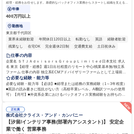
経理・総務をお任せします。基礎的なバックオフィス業務からスタートし組織を支える専
任担当として広く活躍できる環境です。
年俸
400万円以上
勤務地
東京都千代田区
業界未経験歓迎
年間休日120日以上
転勤なし
英語
経験者歓迎
残業なし
在宅OK
完全週休2日制
交通費支給
土日祝休み
仕事の内容
企業名 ＳＴＪＡｄｖｉｓｏｒｓＧｒｏｕｐＬｉｍｉｔｅｄ日本支社 求人
名 東京【経理・総務】週1日出社程度のリモート中心/残業基本無/独立系
ファーム 仕事の内容 独立系ECMアドバイザリーファームとして上場前後
の資本市場戦略を設計する当社にて経理・総務をお任せします。基礎的な
必要な経験・能力等
バックオフィス業務からスタートし組織を支える専任担当として広く活躍
必要な経験・能力等 【必須】■経理または総務の実務経験（1～3年程度）
できる環境です。 ■日常経理、月次および年次決算サポート業務 ■本国
■英語の読み書きに抵抗がない方（高校卒業レベル。AI翻訳ツールの使用
（グローバル）との英文メール対応（AI翻訳ツール等を使用しての対応で
可）【尚可】■外資系企業におけるバックオフィス実務経験をお持ちの方
問題ございません） ■オフィス環境整備、郵便物の発送・受取等の総務業
【必須・尚可要件】簿記などの特別な資格や、TOEIC等のスコアは求めて
務全般 ■その他バックオフィス関連サポート ※ご経験に合わせて無理なく
おりません。日々の事務処理を丁寧かつ正確に行える方を歓迎します。
業務をお任せします。残業も基本的には発生せず、ご自身のペースで業務
正社員
【働き方について】現在は週4日程度の在宅勤務を実施しており、ワーク
株式会社クライス・アンド・カンパニー
を進めやすく定着率の高い環境です。 募集職種 東京【経理・総務】週1日
ライフバランスを重視する方に最適な環境です（フルリモートも面接で相
出社程度のリモート中心/残業基本無/独立系ファーム
談可）。【求める人物像】幅広いバックオフィス業務に柔軟に対応でき、
【汐留/インテリア事務(部署内アシスタント)】 安定企
社内外と円滑にコミュニケーションを取りながら業務を推進できる方 学
業で働く 営業事務
歴・資格 学歴：大学院 大学 高専 短大 専修学校 高校 語学力： 資格：