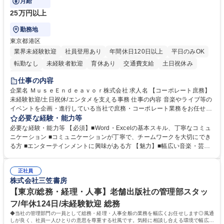
月給
25万円以上
勤務地
東京都港区
業界未経験歓迎
社員登用あり
年間休日120日以上
平日のみOK
転勤なし
未経験者歓迎
育休あり
交通費支給
土日祝休み
服装自由
仕事の内容
企業名 ＭｕｓｅＥｎｄｅａｖｏｒ株式会社 求人名 【コーポレート庶務】
未経験歓迎/土日祝休/エンタメを支える事務 仕事の内容 音楽やライブ等の
イベントを企画・進行している当社で庶務・コーポレート業務をお任せし
ます。幅広い音楽・芸能業務のインフラとなる社内業務全般をサポート
必要な経験・能力等
し、チームの円滑な運営を支えていただきます。 ■社内の庶務・一般事務
必要な経験・能力等 【必須】■Word・Excelの基本スキル、丁寧なコミュ
全般、書類整理、備品管理・発注 ■郵便物の仕分け、来客・電話対応、社
ニケーション ■コミュニケーションが丁寧で、チームワークを大切にでき
内環境の維持サポート ■経理や人事/採用の外注事業者とのやりとり・プロ
る方 ■エンターテインメントに興味がある方 【魅力】■幅広い音楽・芸能
セスの推進 ★外注連携など幅広い業務に携わるため、事務スキルだけでな
ビジネスを展開する企業のインフラを支えるため、エンタメ業界の裏側を
く 進行管理能力や調整力など、市場価値の高いキャリアアップが可能で
体感しながら、社会貢献性の高い業務に携わることができます。■単なる
す。 ※業務の変更範囲：会社の定める業務※ 募集職種 【コーポレート庶
正社員
ルーティンワークに留まらず、外注事業者との連携や業務プロセスの推進
株式会社三笠書房
務】未経験歓迎/土日祝休/エンタメを支える事務
など、自らの裁量で組織の仕組みづくりに関われるやりがいがあります。
■土日祝休みで、プライベートと両立しながら専門スキルを磨ける環境で
【東京/総務・経理・人事】老舗出版社の管理部スタッ
す。 学歴・資格 学歴：大学院 大学 高専 短大 専修学校 高校 語学力： 資
フ/年休124日/未経験歓迎 総務
格：
◆当社の管理部門の一員として総務・経理・人事全般の業務を幅広くお任せします◎風通
しが良く、社員一人ひとりの意思を尊重する社風です。気軽に相談し合える環境で幅広い