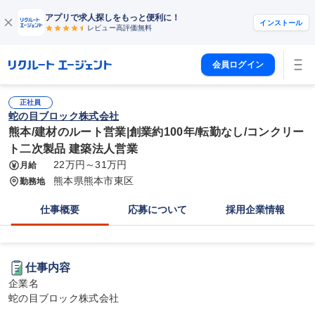
アプリで求人探しをもっと便利に！
インストール
レビュー高評価
無料
会員ログイン
正社員
蛇の目ブロック株式会社
熊本/建材のルート営業|創業約100年/転勤なし/コンクリー
ト二次製品 建築法人営業
22万円～31万円
月給
熊本県熊本市東区
勤務地
仕事概要
応募について
採用企業情報
仕事内容
企業名

蛇の目ブロック株式会社
