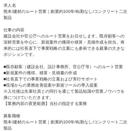
求人名

熊本/建材のルート営業｜創業約100年/転勤なし/コンクリート二次
製品

仕事の内容

建設会社や官公庁へのルート営業をお任せします。既存顧客への
深耕営業を中心に、新規案件の獲得や積算・見積作成を担当。将
来的には社長直下で事業戦略の立案にも参画できる裁量の大きな
ポジションです。

■既存顧客（建設会社、設計事務所、官公庁等）へのルート営業

■新規案件の獲得、積算・見積書の作成

■社長直下での事業戦略の立案および実行サポート

■現場からの業務改善提案や新規ツールの導入提案

※入社後は先輩社員との同行を通じて製品知識や営業ノウハウを
身につけていただきます。

【業務内容の変更範囲】当社の指定する業務

募集職種

熊本/建材のルート営業｜創業約100年/転勤なし/コンクリート二次
製品