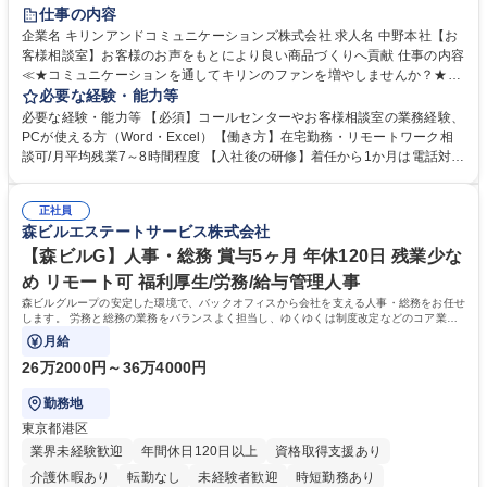
仕事の内容
企業名 キリンアンドコミュニケーションズ株式会社 求人名 中野本社【お
客様相談室】お客様のお声をもとにより良い商品づくりへ貢献 仕事の内容
≪★コミュニケーションを通してキリンのファンを増やしませんか？★≫
お客様のお声をより良い商品づくりに活かしていく上で、窓口となるお客
必要な経験・能力等
様相談室でのお仕事です。 日々お客様からいただくキリングループへのご
必要な経験・能力等 【必須】コールセンターやお客様相談室の業務経験、
意見を、企業活動に活かしています。お客様からの声に迅速かつ誠意をも
PCが使える方（Word・Excel）【働き方】在宅勤務・リモートワーク相
って対応、情報提供するとともにグループ内活動に反映しています。 【具
談可/月平均残業7～8時間程度 【入社後の研修】着任から1か月は電話対応
体的には】電話応対、メール、お手紙対応、ご指摘品調査報告書作成、有
のOJTを中心に実施し、電話対応に慣れた段階でメール・手紙のOJTを実
人チャットボット対応など。 【1日の対応件数】■電話：月間一人当たり
施する予定です。独り立ち以降もしっかりフォローする体制を整えていま
平均100件前後■メール・手紙：同上40件前後 募集職種 中野本社【お客様
正社員
すのでご安心ください。 【当社について】キリングループの広報機能を担
森ビルエステートサービス株式会社
相談室】お客様のお声をもとにより良い商品づくりへ貢献
う会社として、お客様との出会いを大切にし、磨き上げたホスピタリティ
を込めてコミュニケーションをとりながら広報関連業務を行っておりま
【森ビルG】人事・総務 賞与5ヶ月 年休120日 残業少な
す。 学歴・資格 学歴：大学院 大学 高専 短大 専修学校 高校 語学力： 資
め リモート可 福利厚生/労務/給与管理人事
格：
森ビルグループの安定した環境で、バックオフィスから会社を支える人事・総務をお任せ
します。 労務と総務の業務をバランスよく担当し、ゆくゆくは制度改定などのコア業務
にも挑戦できる、やりがいある環境です。
月給
26万2000円～36万4000円
勤務地
東京都港区
業界未経験歓迎
年間休日120日以上
資格取得支援あり
介護休暇あり
転勤なし
未経験者歓迎
時短勤務あり