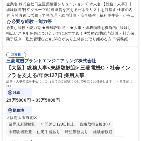
育休あり
完全週休2日制
交通費支給
土日祝休み
寮・社宅あり
企業名 株式会社日立医薬情報ソリューションズ 求人名 【総務・人事】未
経験歓迎/日立グループ/組織運営を支えるゼネラリストを目指す 仕事の内
容 入社直後は労務（労務管理・給与計算・安全衛生・福利厚生等）からお
任せいたします。将来は総務・採用・教育業務へ守備範囲を広げ、組織運
必要な経験・能力等
営を支えるゼネラリストをめざせます。 ・初期業務：労働時間管理、給与
必要な経験・能力等 ★未経験歓迎！ ★人事・総務領域を横断的に経験し
計算、社会保険対応、福利厚生管理、安全衛生、健康経営推進等をお任せ
幅広いスキルを身につけたい方におすすめ！ ■労務管理(給与計算・社会保
します。ご経験に応じて、休職者管理など、幅広く経験を積んでいただき
険手続き・勤怠管理など)に関心があり主体的に取り組める方 ※労務経験
ます。 ・将来的な広がり：総務・採用・教育・税務対応・経営企画等。
者は早期にご活躍いただけます。 ■チームで仕事を推進できる方■将来は
★メンバーがマンツーマンで丁寧に教えるため、ご経験が浅くても安心！
マネジメント職として活躍したい 【尚可】■人事、労務、採用、教育業務
幅広く経験を積みたい意欲がある方に最適な環境です。 募集職種 【総
正社員
のご経験 ■労務管理（給与計算・社会保険手続き・勤怠管理など）の経験
三菱電機プラントエンジニアリング株式会社
務・人事】未経験歓迎/日立グループ/組織運営を支えるゼネラリストを目
■衛生管理者の資格をお持ちの方 学歴・資格 学歴：大学院 大学 高専 短大
指す
専修学校 高校 語学力： 資格：
【大阪】総務人事<未経験歓迎> 三菱電機G・社会イン
フラを支える/年休127日 採用人事
総務・人事領域を中心に、これまでのご経験に応じて幅広くお任せします。 ＜具体的に
は＞
月給
29万5000円～33万5000円
勤務地
大阪府大阪市北区
業界未経験歓迎
年間休日120日以上
資格取得支援あり
未経験者歓迎
住宅手当あり
時短勤務あり
経験者歓迎
退職金あり
在宅OK
賞与あり
完全週休2日制
交通費支給