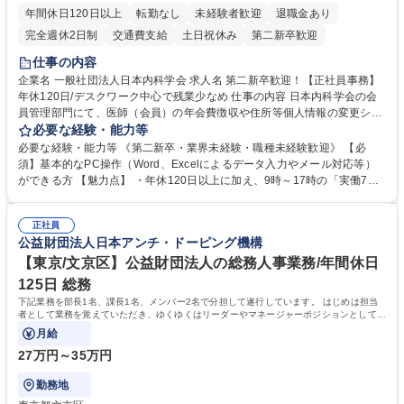
年間休日120日以上
転勤なし
未経験者歓迎
退職金あり
完全週休2日制
交通費支給
土日祝休み
第二新卒歓迎
仕事の内容
企業名 一般社団法人日本内科学会 求人名 第二新卒歓迎！【正社員事務】
年休120日/デスクワーク中心で残業少なめ 仕事の内容 日本内科学会の会
員管理部門にて、医師（会員）の年会費徴収や住所等個人情報の変更シス
テム入力、電話・FAX対応をお任せします。将来的には、各種委員会の運
必要な経験・能力等
営事務局業務などにも幅広く携わっていただきます。 【会員管理・データ
必要な経験・能力等 《第二新卒・業界未経験・職種未経験歓迎》 【必
入力業務】 ・医師（会員）の住所変更、個人情報のシステム登録・更新
須】基本的なPC操作（Word、Excelによるデータ入力やメール対応等）
・年会費の徴収管理や入金データの照合確認 【問い合わせ対応】 ・会員
ができる方 【魅力点】 ・年休120日以上に加え、9時～17時の「実働7時
（医師）からの電話、FAX、ネット申請に伴う相談受付 ・複雑な案件のへ
間勤務」で残業も少なくワークライフバランスは抜群です。 【将来的な業
のエスカレーション・連携対応 募集職種 第二新卒歓迎！【正社員事務】
務（各種委員会運営）】 ・学会内における各種委員会のスケジュール調
年休120日/デスクワーク中心で残業少なめ
正社員
整、資料作成、当日の運営サポート 学歴・資格 学歴：大学院 大学 語学
公益財団法人日本アンチ・ドーピング機構
力： 資格：
【東京/文京区】公益財団法人の総務人事業務/年間休日
125日 総務
下記業務を部長1名、課長1名、メンバー2名で分担して遂行しています。 はじめは担当
者として業務を覚えていただき、ゆくゆくはリーダーやマネージャーポジションとして活
躍いただくことを期待しています。
月給
27万円～35万円
勤務地