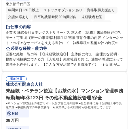
東京都千代田区
年間休日120日以上
ストックオプションあり
資格取得支援あり
介護休暇あり
月平均残業時間20時間以内
未経験者歓迎
住宅手当あり
時短勤務あり
研修あり
在宅OK
賞与あり
仕事の内容
完全週休2日制
交通費支給
駅近5分以内
土日祝休み
服装自由
企業名 株式会社日本レジストリサービス 求人名 【総務】未経験歓迎◎/リ
モート可/世界で唯一の事業/福利厚生◎/再雇用有 仕事の内容 インターネッ
ト上の様々なサービスを支える当社にて、執務環境の整備や社内制度の検
討、イベント運営などの幅広い業務を担当し、間接的に会社の生産性向上
必要な経験・能力等
や成長に貢献している部署です。 会社の全メンバーが安心して長く成果を
必要な経験・能力等 【◎未経験歓迎◎】 主体的に考え、論理的な説明・
発揮できる環境を整えるために、毎日のメンテナンスや維持管理に加え、
提案が積極的にできる方 【入社後】先輩社員と共に、適性や希望に沿って
新たな施策検討を積極的に行っていただき、会社全体を巻き込み課題解決
業務をお任せします。 【こんな方が活躍できる職種です】 ・仕組化が好
を推進。 ・オフィス運営：執務環境の整備・物品管理・社内規定整備/改
き/得意・協働の姿勢を持っている・優先順位付け、マルチタスクが得意・
善・イベント企画/運営・非常時の対応 など、本人の希望や適性によって
様々な立場で物事を考えられる・定型業務だけでなく突発的な出来事にも
幅広い業務の体得が可能で、多様なキャリアパスを描くことも可能です。
契約社員
対処できる・新しいことに興味関心がある 【魅力】■自己啓発支援：資格
株式会社関東合人社
募集職種 【総務】未経験歓迎◎/リモート可/世界で唯一の事業/福利厚生◎/
取得や通信教育など費用の80%（年間25万円まで）を補助 ■住宅手当：家
再雇用有
賃の50%（月額7万円まで）を補助 学歴・資格 学歴：大学院 大学 語学
未経験・ベテラン歓迎【お茶の水】マンション管理事務
力： 資格：
転勤無/年休123日 その他不動産施設管理/保全
■マンション管理組合の運営サポート及び管理員の指導 ■担当物件における修繕工事等受
注業務 ■事務所内での事務業務等 ★異業界からの転職者が多数活躍しています
月給
38万円