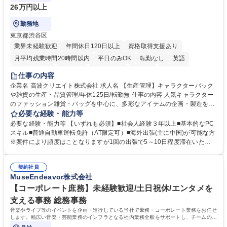
26万円以上
勤務地
東京都渋谷区
業界未経験歓迎
年間休日120日以上
資格取得支援あり
月平均残業時間20時間以内
平日のみOK
転勤なし
英語
住宅手当あり
研修あり
退職金あり
在宅OK
賞与あり
仕事の内容
完全週休2日制
交通費支給
駅近5分以内
中国語
土日祝休み
企業名 高波クリエイト株式会社 求人名 【生産管理】キャラクターバック
や雑貨の生産・品質管理/年休125日/転勤無 仕事の内容 人気キャラクター
のファッション雑貨・バッグを中心に、多彩なアイテムの企画・製造を手
掛ける当社にて、自社企画・開発商品の生産管理・品質管理を担当。『か
必要な経験・能力等
わいい』を届けるやりがいのあるポジションです。 有名ブランドやキャラ
必要な経験・能力等 【いずれも必須】■社会人経験３年以上■基本的なPC
クターライセンスを活用した商品の企画・開発・販売を行っています。企
スキル■普通自動車運転免許（AT限定可）■海外出張(主に中国)が可能な方
画段階から納品まで、商品の製造に関わる全てのプロセスにおいて、生産
※案件により頻度はことなりますが1回の出張で5～10日程度滞在いただ
管理及び品質管理を担当。仕様書の作成、生産スケジュールの組立て、工
く予定です。 【歓迎】■英語もしくは中国語に抵抗のない方■雑貨品など
場へ見積依頼・価格交渉、サンプルの品質確認や検査の手配、ライセンス
の生産管理業務の経験 ≪求める人物像≫ ・製品の検品業務などあるた
元様とのやり取り、輸入関連の書類の管理、国内倉庫での品質チェック、
契約社員
め、『コツコツと実直に取り組める方』 ・工場やライセンス元を含む社内
MuseEndeavor株式会社
工場開拓などがございます。 募集職種 【生産管理】キャラクターバック
外関係者と友好なコミュニケーションが取れる方 ※折衝は営業担当がメイ
や雑貨の生産・品質管理/年休125日/転勤無
ンで行います。 学歴・資格 学歴：大学院 大学 高専 短大 専修学校 高校 語
【コーポレート庶務】未経験歓迎/土日祝休/エンタメを
学力： 資格：
支える事務 総務事務
音楽やライブ等のイベントを企画・進行している当社で庶務・コーポレート業務をお任せ
します。幅広い音楽・芸能業務のインフラとなる社内業務全般をサポートし、チームの円
滑な運営を支えていただきます。