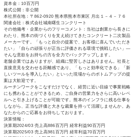
資本金：10百万円

株式公開：非公開

本社所在地：〒862-0920 熊本県熊本市東区 月出１－４－７６

関連会社：株式会社城南曙生コンクリート

その他備考・企業からのフリーコメント：当社は創業から長きに
わたり、熊本の街づくりを支え続けてきたコンクリート二次製品
メーカーです。「もっと自分の提案で、お客様に喜んでいただき
たい」「自らの頑張りが正当に評価される環境で挑戦したい」―
そんな意欲をお持ちの方を全力でバックアップします。

老舗企業ではありますが、組織に堅苦しさはありません。社長と
直接意見を交わせる距離感であり、「もっと効率化できる」「新
しいツールを導入したい」といった現場からのボトムアップの提
案は大歓迎です。

ルーチンワークをこなすだけでなく、経営に近い目線で事業戦略
にも携わることができるため、ご自身の営業力をさらに高いレベ
ルへと引き上げることが可能です。熊本のインフラに残る仕事を
しながら、正当な評価と大きな裁量を持って活躍しませんか。あ
なたからのご応募をお待ちしております。

決算情報：

決算期2024/03 売上高886百万円 経常利益90百万円

決算期2025/03 売上高981百万円 経常利益70百万円
