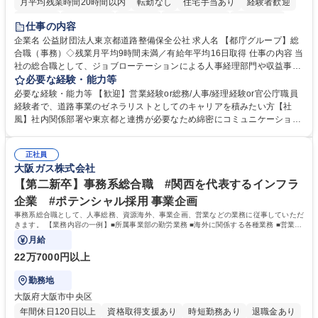
月平均残業時間20時間以内
転勤なし
住宅手当あり
経験者歓迎
研修あり
退職金あり
賞与あり
完全週休2日制
交通費支給
仕事の内容
駅近5分以内
資格取得手当あり
食事補助あり
企業名 公益財団法人東京都道路整備保全公社 求人名 【都庁グループ】総
合職（事務）◇残業月平均9時間未満／有給年平均16日取得 仕事の内容 当
社の総合職として、ジョブローテーションによる人事経理部門や収益事業
等のフロント部門の部署等幅広い部署での業務をお任せいたします。研修
必要な経験・能力等
制度やキャリア支援が充実しております！ ※下記業務詳細 【業務詳細】■
必要な経験・能力等 【歓迎】営業経験or総務/人事/経理経験or官公庁職員
管理部門：広報、人事、経理など当公社の運営に係る管理業務 ■収益部
経験者で、道路事業のゼネラリストとしてのキャリアを積みたい方【社
門：駐車場の新規開拓、管理運営、新宿駅西口広場の「イベントコーナ
風】社内関係部署や東京都と連携が必要なため綿密にコミュニケーション
ー」などの管理運営 ■道路部門：整備の急がれる骨格幹線道路や木造住宅
を図っています。 【業務の魅力】■幅広く携われる：総合職（事務）で
密集地域の特定整備路線の用地取得、道路に関する普及啓発事業、都内の
は、駐車場の管理運営や道路用地の取得、公益財団法人の中枢を担う管理
道路施設や道路工事現場の見学ツアー事業 ※入社後は上記いずれかの部門
正社員
部門など多岐に渡る業務を経験できます。 ■様々なプロジェクト：駐車場
大阪ガス株式会社
へ配属。※業務内容変更の範囲：会社の定める業務 募集職種 【都庁グル
事業の他、新宿駅西口広場内に設置された照明を兼ねた広告「ブライトサ
ープ】総合職（事務）◇残業月平均9時間未満／有給年平均16日取得
イン」の管理運営を行うなど、事業収益を生み出す活動を積極的に行って
【第二新卒】事務系総合職 #関西を代表するインフラ
います。 学歴・資格 学歴：大学院 大学 高専 短大 専修学校 高校 語学力：
企業 #ポテンシャル採用 事業企画
資格：
事務系総合職として、人事総務、資源海外、事業企画、営業などの業務に従事していただ
きます。 【業務内容の一例】■所属事業部の勤労業務 ■海外に関係する各種業務 ■営業部
門の企画スタッフ、ルート営業
月給
22万7000円以上
勤務地
大阪府大阪市中央区
年間休日120日以上
資格取得支援あり
時短勤務あり
退職金あり