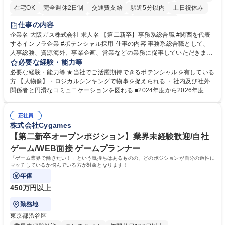
在宅OK
完全週休2日制
交通費支給
駅近5分以内
土日祝休み
服装自由
第二新卒歓迎
寮・社宅あり
食事補助あり
仕事の内容
企業名 大阪ガス株式会社 求人名 【第二新卒】事務系総合職 #関西を代表
するインフラ企業 #ポテンシャル採用 仕事の内容 事務系総合職として、
人事総務、資源海外、事業企画、営業などの業務に従事していただきま
す。 【業務内容の一例】■所属事業部の勤労業務 ■海外に関係する各種業
必要な経験・能力等
務 ■営業部門の企画スタッフ、ルート営業 【キャリアパス】入社後の配属
必要な経験・能力等 ★当社でご活躍期待できるポテンシャルを有している
ポジションで一定期間ご活躍頂いた後、本人の適性及び将来のキャリアを
方 【人物像】・ロジカルシンキングで物事を捉えられる ・社内及び社外
鑑みてジョブローテーションを行います。 【育成】OJTでの現場育成や研
関係者と円滑なコミュニケーションを図れる ■2024年度から2026年度ま
修カリキュラムを通じて、Daigasグループの業務で必要となる知識につい
での3ヵ年を対象とする「Daigasグループ中期経営計画2026」を策定しま
て学んでいただきます。 募集職種 【第二新卒】事務系総合職 #関西を代
した。https://www.osakagas.co.jp/company/press/pr2024/1777576_564
表するインフラ企業 #ポテンシャル採用
正社員
72.html ■エネルギーセキュリティの不安定化や気候変動による自然災害の
株式会社Cygames
甚大化など、これまで以上に社会課題解決の重要性が高まっています。
「未来の日常」の創造に向けて持続可能な社会の実現に貢献してまいりま
【第二新卒オープンポジション】業界未経験歓迎/自社
す。 学歴・資格 学歴：大学院 大学 語学力： 資格：
ゲーム/WEB面接 ゲームプランナー
「ゲーム業界で働きたい！」という気持ちはあるものの、どのポジションが自分の適性に
マッチしているか悩んでいる方が対象となります！
年俸
450万円以上
勤務地
東京都渋谷区