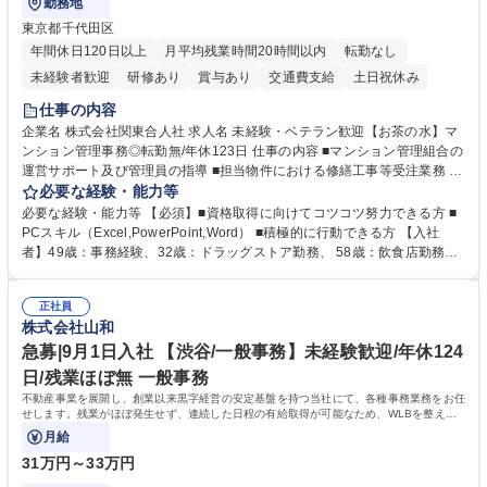
勤務地
東京都千代田区
年間休日120日以上
月平均残業時間20時間以内
転勤なし
未経験者歓迎
研修あり
賞与あり
交通費支給
土日祝休み
仕事の内容
企業名 株式会社関東合人社 求人名 未経験・ベテラン歓迎【お茶の水】マ
ンション管理事務◎転勤無/年休123日 仕事の内容 ■マンション管理組合の
運営サポート及び管理員の指導 ■担当物件における修繕工事等受注業務 ■
事務所内での事務業務等 ★異業界からの転職者が多数活躍しています
必要な経験・能力等
【年収補足】532万円 ＋別途インセンティヴで平均約100万円/年（昨年度
必要な経験・能力等 【必須】■資格取得に向けてコツコツ努力できる方 ■
実績） ＋管理業務主任者資格手当50,000円/月 ★親会社である株式会社合
PCスキル（Excel,PowerPoint,Word） ■積極的に行動できる方 【入社
人社計画研究所社のグループ会社として、質の高いサービスと適性価格を
者】49歳：事務経験、32歳：ドラッグストア勤務、 58歳：飲食店勤務
武器に約20年受託戸数増加中です。https://www.gojin.co.jp/abt/abt_3.html
等：中途採用の9割が未経験者！ 【資格取得支援】■メンター制度■社内模
募集職種 未経験・ベテラン歓迎【お茶の水】マンション管理事務◎転勤
試や研修制度など充実！ ＊未資格者の8割以上が入社2年以内に資格を取
無/年休123日
正社員
得出来ております！ 【魅力】■フレックス制度、未経験からでも下限年収
株式会社山和
を一律支給！ ■管理業務主任者資格取得後には50,000円/月の手当あり！
学歴・資格 学歴：大学院 大学 高専 短大 専修学校 高校 語学力： 資格：第
急募|9月1日入社 【渋谷/一般事務】未経験歓迎/年休124
一種運転免許普通自動車
日/残業ほぼ無 一般事務
不動産事業を展開し、創業以来黒字経営の安定基盤を持つ当社にて、各種事務業務をお任
せします。残業がほぼ発生せず、連続した日程の有給取得が可能なため、WLBを整えた
い方にお勧めの環境です！
月給
31万円～33万円