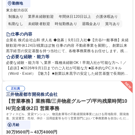
勤務地
東京都渋谷区
制服あり
業界未経験歓迎
年間休日120日以上
介護休暇あり
転勤なし
未経験者歓迎
時短勤務あり
退職金あり
賞与あり
育休あり
完全週休2日制
交通費支給
土日祝休み
仕事の内容
企業名 株式会社山和 求人名 ◆急募｜9月1日入社◆【渋谷/一般事務】未経
験歓迎/年休124日/残業ほぼ無 仕事の内容 不動産事業を展開し、創業以来
黒字経営の安定基盤を持つ当社にて、各種事務業務をお任せします。残業
がほぼ発生せず、連続した日程の有給取得が可能なため、WLBを整えたい
必要な経験・能力等
方にお勧めの環境です！ 入社後はOJTを通じて丁寧に研修を行いますの
必要な経験・能力等 ＼業界・職種未経験OK！早期入社が可能な方へ！／
で、事務未経験の方でも安心して臨むことができます。 【業務詳細】■電
【必須】■2026年9月1日までのご入社が可能な方 ■基本的なPCスキル
話・来客対応 ■物件の鍵や社内の備品管理 ■データ入力や書類作成 ■契約
（Word・Excel） 【魅力】 ■創業以来黒字の安定した経営基盤で長期的に
書などのファイリング ■郵送物の仕訳・発送 など 募集職種 ◆急募｜9月1
安心して働ける環境 ■残業ほぼなしで働きやすさ抜群、プライベートとの
日入社◆【渋谷/一般事務】未経験歓迎/年休124日/残業ほぼ無
両立が可能 ■有給取得を積極的に推奨、年間10日程度の取得実績 ■1ヶ月
正社員
のOJTで業務を習得可能、未経験でもしっかりサポート 学歴・資格 学
三井物産都市開発株式会社
歴：大学院 大学 高専 短大 語学力： 資格：
【営業事務】業務職/三井物産グループ/平均残業時間10
H/完全週休2日 営業事務
オフィスビル、賃貸マンション、物流倉庫等の不動産開発事業における用地取得、開発推
進、賃貸運営、売却、仲介・活用提案等を行う営業部門において事務業務を担当いただき
ます。
月給
30万9500円～43万4000円