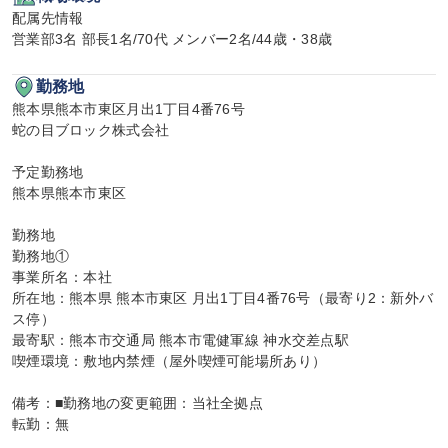
配属先情報

営業部3名 部長1名/70代 メンバー2名/44歳・38歳
勤務地
熊本県熊本市東区月出1丁目4番76号

蛇の目ブロック株式会社

予定勤務地

熊本県熊本市東区

勤務地

勤務地①

事業所名：本社

所在地：熊本県 熊本市東区 月出1丁目4番76号（最寄り2：新外バ
ス停）

最寄駅：熊本市交通局 熊本市電健軍線 神水交差点駅

喫煙環境：敷地内禁煙（屋外喫煙可能場所あり）

備考：■勤務地の変更範囲：当社全拠点

転勤：無