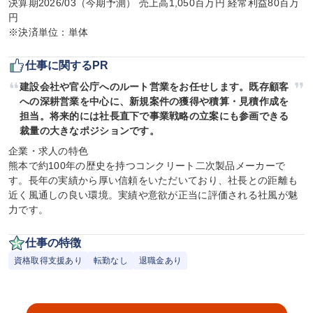
決算期2026/03（今期予測） 売上高1,050百万円 経常利益80百万
円

※決済単位：単体
仕事に関するPR
建設会社や官公庁へのルート営業をお任せします。既存顧客
への深耕営業を中心に、新規案件の獲得や積算・見積作成を
担当。将来的には社長直下で事業戦略の立案にも参画できる
裁量の大きなポジションです。
企業・求人の特色

熊本で約100年の歴史を持つコンクリート二次製品メーカーで
す。長年の実績から厚い信頼をいただいており、社長との距離も
近く風通しの良い環境。実績や意欲が正当に評価される社風が魅
力です。
仕事の特徴
資格取得支援あり
転勤なし
退職金あり