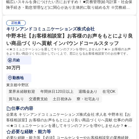
計算、社会保険対応、福利厚生管理、安全衛生、健康経営推進等をお任せ
幅広いスキルを身につけたい方におすすめ！ ■労務管理(給与計算・社会保
します。ご経験に応じて、休職者管理など、幅広く経験を積んでいただき
険手続き・勤怠管理など)に関心があり主体的に取り組める方 ※労務経験
ます。 ・将来的な広がり：総務・採用・教育・税務対応・経営企画等。
者は早期にご活躍いただけます。 ■チームで仕事を推進できる方■将来は
★メンバーがマンツーマンで丁寧に教えるため、ご経験が浅くても安心！
マネジメント職として活躍したい 【尚可】■人事、労務、採用、教育業務
幅広く経験を積みたい意欲がある方に最適な環境です。 募集職種 【総
正社員
のご経験 ■労務管理（給与計算・社会保険手続き・勤怠管理など）の経験
キリンアンドコミュニケーションズ株式会社
務・人事】未経験歓迎/日立グループ/組織運営を支えるゼネラリストを目
■衛生管理者の資格をお持ちの方 学歴・資格 学歴：大学院 大学 高専 短大
指す
専修学校 高校 語学力： 資格：
中野本社【お客様相談室】お客様のお声をもとにより良
い商品づくりへ貢献 インバウンドコールスタッフ
≪★コミュニケーションを通してキリンのファンを増やしませんか？★≫ お客様のお声
をより良い商品づくりに活かしていく上で、窓口となるお客様相談室でのお仕事です。
月給
30万円
勤務地
東京都中野区
業界未経験歓迎
年間休日120日以上
退職金あり
在宅OK
賞与あり
交通費支給
土日祝休み
寮・社宅あり
仕事の内容
企業名 キリンアンドコミュニケーションズ株式会社 求人名 中野本社【お
客様相談室】お客様のお声をもとにより良い商品づくりへ貢献 仕事の内容
≪★コミュニケーションを通してキリンのファンを増やしませんか？★≫
お客様のお声をより良い商品づくりに活かしていく上で、窓口となるお客
必要な経験・能力等
様相談室でのお仕事です。 日々お客様からいただくキリングループへのご
必要な経験・能力等 【必須】コールセンターやお客様相談室の業務経験、