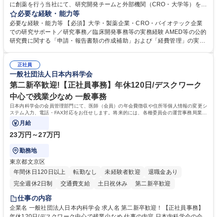
に創薬を行う当社にて、研究開発チームと外部機関（CRO・大学等）をつ
なぐハブとして、契約・発注・予算管理などの研究事務全般をお任せしま
必要な経験・能力等
す。 ■見積取得、発注、検収、請求処理等の事務手続き ■委託先との定例
必要な経験・能力等 【必須】大学・製薬企業・CRO・バイオテック企業
会議の調整・アジェンダ準備・議事録作成 ■研究報告書、試験関連資料、
での研究サポート／研究事務／臨床開発事務等の実務経験 AMED等の公的
SOP等の整備・版管理・保管 ■研究開発の進捗・タイムライン・予算執行
研究費に関する「申請・報告書類の作成補助」および「経費管理」の実務
管理サポート ■AMED等公的研究費の申請・報告書類作成補助および経費
経験 【尚可】 ■URA経験または産学連携・研究費管理の経験 ■AMED等の
管理 ■社内外関係者との連絡調整・その他研究開発に関わる総務・庶務 募
公的研究費の申請・執行管理経験 ■英語での文書読解・メール対応力 【働
集職種 研究事務【フルリモート・時短勤務可】
正社員
き方について】フルリモートやハイブリッド勤務、時短勤務など個々のラ
一般社団法人日本内科学会
イフスタイルに応じた柔軟な働き方が可能です。育児や介護との両立も応
第二新卒歓迎!【正社員事務】年休120日/デスクワーク
援します。 学歴・資格 学歴：大学院 大学 語学力： 資格：
中心で残業少なめ 一般事務
日本内科学会の会員管理部門にて、医師（会員）の年会費徴収や住所等個人情報の変更シ
ステム入力、電話・FAX対応をお任せします。将来的には、各種委員会の運営事務局業務
などにも幅広く携わっていただきます。
月給
23万円～27万円
勤務地
東京都文京区
年間休日120日以上
転勤なし
未経験者歓迎
退職金あり
完全週休2日制
交通費支給
土日祝休み
第二新卒歓迎
仕事の内容
企業名 一般社団法人日本内科学会 求人名 第二新卒歓迎！【正社員事務】
年休120日/デスクワーク中心で残業少なめ 仕事の内容 日本内科学会の会