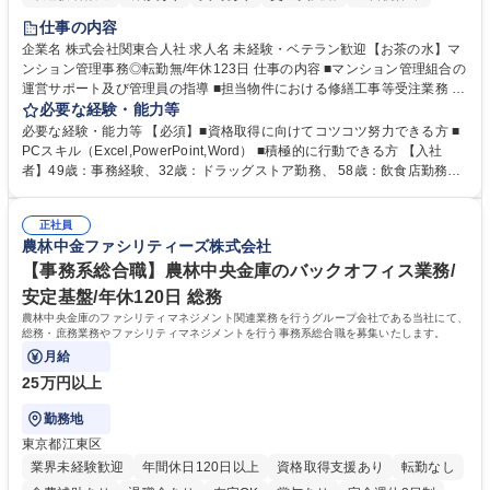
仕事の内容
企業名 株式会社関東合人社 求人名 未経験・ベテラン歓迎【お茶の水】マ
ンション管理事務◎転勤無/年休123日 仕事の内容 ■マンション管理組合の
運営サポート及び管理員の指導 ■担当物件における修繕工事等受注業務 ■
事務所内での事務業務等 ★異業界からの転職者が多数活躍しています
必要な経験・能力等
【年収補足】532万円 ＋別途インセンティヴで平均約100万円/年（昨年度
必要な経験・能力等 【必須】■資格取得に向けてコツコツ努力できる方 ■
実績） ＋管理業務主任者資格手当50,000円/月 ★親会社である株式会社合
PCスキル（Excel,PowerPoint,Word） ■積極的に行動できる方 【入社
人社計画研究所社のグループ会社として、質の高いサービスと適性価格を
者】49歳：事務経験、32歳：ドラッグストア勤務、 58歳：飲食店勤務
武器に約20年受託戸数増加中です。https://www.gojin.co.jp/abt/abt_3.html
等：中途採用の9割が未経験者！ 【資格取得支援】■メンター制度■社内模
募集職種 未経験・ベテラン歓迎【お茶の水】マンション管理事務◎転勤
試や研修制度など充実！ ＊未資格者の8割以上が入社2年以内に資格を取
無/年休123日
正社員
得出来ております！ 【魅力】■フレックス制度、未経験からでも下限年収
農林中金ファシリティーズ株式会社
を一律支給！ ■管理業務主任者資格取得後には50,000円/月の手当あり！
学歴・資格 学歴：大学院 大学 高専 短大 専修学校 高校 語学力： 資格：第
【事務系総合職】農林中央金庫のバックオフィス業務/
一種運転免許普通自動車
安定基盤/年休120日 総務
農林中央金庫のファシリティマネジメント関連業務を行うグループ会社である当社にて、
総務・庶務業務やファシリティマネジメントを行う事務系総合職を募集いたします。
月給
25万円以上
勤務地
東京都江東区
業界未経験歓迎
年間休日120日以上
資格取得支援あり
転勤なし