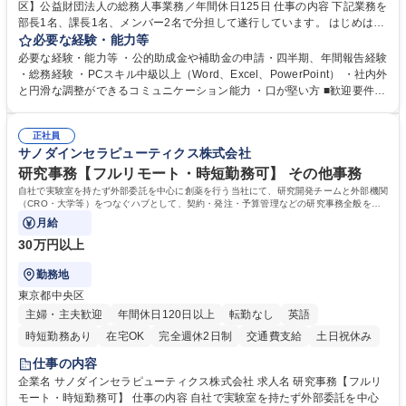
区】公益財団法人の総務人事業務／年間休日125日 仕事の内容 下記業務を
部長1名、課長1名、メンバー2名で分担して遂行しています。 はじめは担
当者として業務を覚えていただき、ゆくゆくはリーダーやマネージャーポ
必要な経験・能力等
ジションとして活躍いただくことを期待しています。 【総務・人事グルー
必要な経験・能力等 ・公的助成金や補助金の申請・四半期、年間報告経験
プの業務内容】 ・人事制度関連 ・採用活動 ・教育研修の企画、実行 ・勤
・総務経験 ・PCスキル中級以上（Word、Excel、PowerPoint） ・社内外
怠管理 ・官公庁への各種提出 ・法定の会議運営（評議員会、理事会） ・
と円滑な調整ができるコミュニケーション能力 ・口が堅い方 ■歓迎要件
コンプライアンス ・内部規程やルールの管理、整備、文書管理 ・契約関
・採用業務経験 ・英語に抵抗がない方 ・営業経験 学歴・資格 学歴：大学
連 ・衛生管理 ・防災関連・公的助成金の管理・オフィス、ファシリティ
院 大学 高専 短大 専修学校 高校 語学力： 資格：
管理 ・福利厚生関連 ・職員からの問合せ、相談対応 ・その他日常の総務
正社員
サノダインセラピューティクス株式会社
業務全般 募集職種 【東京／文京区】公益財団法人の総務人事業務／年間
休日125日
研究事務【フルリモート・時短勤務可】 その他事務
自社で実験室を持たず外部委託を中心に創薬を行う当社にて、研究開発チームと外部機関
（CRO・大学等）をつなぐハブとして、契約・発注・予算管理などの研究事務全般をお
任せします。
月給
30万円以上
勤務地
東京都中央区
主婦・主夫歓迎
年間休日120日以上
転勤なし
英語
時短勤務あり
在宅OK
完全週休2日制
交通費支給
土日祝休み
仕事の内容
企業名 サノダインセラピューティクス株式会社 求人名 研究事務【フルリ
モート・時短勤務可】 仕事の内容 自社で実験室を持たず外部委託を中心