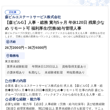
正社員
森ビルエステートサービス株式会社
【森ビルG】人事・総務 賞与5ヶ月 年休120日 残業少な
め リモート可 福利厚生/労務/給与管理人事
森ビルグループの安定した環境で、バックオフィスから会社を支える人事・総務をお任せ
します。 労務と総務の業務をバランスよく担当し、ゆくゆくは制度改定などのコア業務
にも挑戦できる、やりがいある環境です。
月給
26万2000円～36万4000円
勤務地
東京都港区
業界未経験歓迎
年間休日120日以上
資格取得支援あり
介護休暇あり
転勤なし
未経験者歓迎
時短勤務あり
経験者歓迎
退職金あり
在宅OK
賞与あり
育休あり
仕事の内容
完全週休2日制
交通費支給
長期歓迎
駅近5分以内
土日祝休み
企業名 森ビルエステートサービス株式会社 求人名 【森ビルG】人事・総
務◆賞与5ヶ月◆年休120日◆残業少なめ◆リモート可 仕事の内容 森ビル
グループの安定した環境で、バックオフィスから会社を支える人事・総務
をお任せします。 労務と総務の業務をバランスよく担当し、ゆくゆくは制
必要な経験・能力等
度改定などのコア業務にも挑戦できる、やりがいある環境です。 ■勤怠管
必要な経験・能力等 【必須】人事経験（労務・給与社保等）及び総務経験
理、給与計算、社会保険手続き、年末調整等の労務管理全般 ■入退社手続
【歓迎】経理実務経験、簿記3級以上 業界未経験の方も歓迎です。マニュ