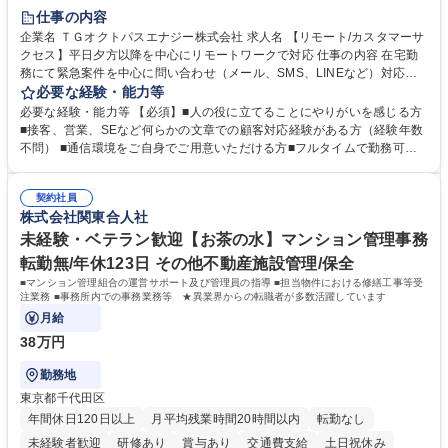
仕事の内容
企業名 ＴＧオクトパスエナジー株式会社 求人名 【リモート/カスタマーサ
クセス】平日夕方以降を中心にリモートワークで対応 仕事の内容 在宅勤
務にて緊急案件を中心に問い合わせ（メール、SMS、LINEなど）対応、
契約開始手続き処理などを行なっていただきます。カスタマーサクセス
必要な経験・能力等
（Digiops：デジオプス）と運用構築の業務となります。 ■お問い合わせ
必要な経験・能力等 【必須】■人の役に立てることにやりがいを感じる方
対応業務全般（システム入力、契約手続き含む） ■デジタルコミュニケー
■接客、営業、SEなど何らかの文章での顧客対応経験がある方（経験年数
ションツール（メール、SMS、LINE等）を使用 ■お客様のニーズに応じた
不問） ■通信環境をご自身でご用意いただける方■フルタイムで勤務可能
新プラン案内やトラブル対応 ■土日祝は主にメールでの対応、緊急度の高
な方 ※土日祝は1名体制となるため一人の環境で責任を持って業務を行っ
い問い合わせを優先 ■緊急時の電話対応 エネルギー×Tech！お客様に寄り
ていただける方【歓迎要件】■再生可能エネルギーを世の中に広め地球環
添ってサービス提供できることが魅力 募集職種 【リモート/カスタマーサ
契約社員
境に貢献したい■改善提案や改善アクション等新しいことに意欲がある方
株式会社関東合人社
クセス】平日夕方以降を中心にリモートワークで対応
【英語（語学力）】■翻訳ツールを用い英語でコミュニケーションをとる
ことに抵抗がない方■英語は話せなくても問題はありませんが、英語が話
未経験・ベテラン歓迎【お茶の水】マンション管理事務
せますと、よりチャンスが広がります。※日本語がネイティブレベル必須
転勤無/年休123日 その他不動産施設管理/保全
学歴・資格 学歴：大学院 大学 高専 短大 専修学校 高校 語学力： 資格：
■マンション管理組合の運営サポート及び管理員の指導 ■担当物件における修繕工事等受
注業務 ■事務所内での事務業務等 ★異業界からの転職者が多数活躍しています
月給
38万円
勤務地
東京都千代田区
年間休日120日以上
月平均残業時間20時間以内
転勤なし
未経験者歓迎
研修あり
賞与あり
交通費支給
土日祝休み