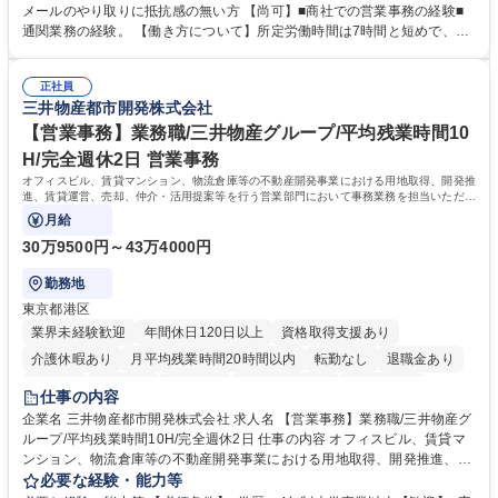
業務、請求書発行 ■海外工場とのスケジュール調整 ■在庫管理 ■輸入書類
メールのやり取りに抵抗感の無い方 【尚可】■商社での営業事務の経験■
の確認・作成 ■配送手配 ■通関業者を通して行う輸出入業全般 ■倉庫との
通関業務の経験。 【働き方について】所定労働時間は7時間と短めで、残
倉入れ調整等 ※ゼネラリストとしてのキャリアアップを目指すことが可能
業も月平均20時間以下です。時差出勤制度や週1日のリモート勤務も相談
です。単に商品を販売するだけでなく原料の仕入れから販売までをトータ
可能で、ワークライフバランスを保ち長期就業しやすい環境です。 【当社
ルプロデュースしているため、商品に関わる全ての業務をサポート頂きま
正社員
の強み】1991年の設立以来、外食産業を中心としたお客様の多様なニー
三井物産都市開発株式会社
す。 募集職種 東京都中央区【営業事務・貿易事務】食品商社/残業少なめ/
ズに沿った冷凍水産物等の生産・輸入・販売を一貫して手掛けています。
リモート等相談可
自社工場と海外拠点の強固な連携によるワンストップサービスが最大の強
【営業事務】業務職/三井物産グループ/平均残業時間10
みです。 学歴・資格 学歴：大学院 大学 語学力：英語 資格：
H/完全週休2日 営業事務
オフィスビル、賃貸マンション、物流倉庫等の不動産開発事業における用地取得、開発推
進、賃貸運営、売却、仲介・活用提案等を行う営業部門において事務業務を担当いただき
ます。
月給
30万9500円～43万4000円
勤務地
東京都港区
業界未経験歓迎
年間休日120日以上
資格取得支援あり
介護休暇あり
月平均残業時間20時間以内
転勤なし
退職金あり
在宅OK
賞与あり
育休あり
完全週休2日制
交通費支給
仕事の内容
駅近5分以内
土日祝休み
寮・社宅あり
企業名 三井物産都市開発株式会社 求人名 【営業事務】業務職/三井物産グ
ループ/平均残業時間10H/完全週休2日 仕事の内容 オフィスビル、賃貸マ
ンション、物流倉庫等の不動産開発事業における用地取得、開発推進、賃
貸運営、売却、仲介・活用提案等を行う営業部門において事務業務を担当
必要な経験・能力等