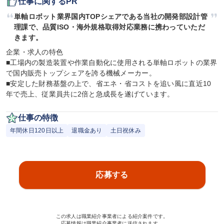
仕事に関するPR
単軸ロボット業界国内TOPシェアである当社の開発部設計管
理課で、品質ISO・海外規格取得対応業務に携わっていただ
きます。
企業・求人の特色

■工場内の製造装置や作業自動化に使用される単軸ロボットの業界
で国内販売トップシェアを誇る機械メーカー。

■安定した財務基盤の上で、省エネ・省コストを追い風に直近10
年で売上、従業員共に2倍と急成長を遂げています。
仕事の特徴
年間休日120日以上
退職金あり
土日祝休み
応募する
この求人は職業紹介事業者による紹介案件です。
応募情報は職業紹介事業者に送信されます。