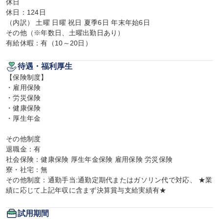
休日

休日：124日

（内訳） 土曜 日曜 祝日 夏季6日 年末年始6日

その他（※年数日、土曜出勤日あり）

有給休暇：有（10～20日）
待遇・福利厚生
【保険制度】

・雇用保険

・労災保険

・健康保険

・厚生年金

その他制度

退職金：有

社会保険：健康保険 厚生年金保険 雇用保険 労災保険

寮・社宅：無

その他制度：通勤手当:通勤定期代またはガソリン代で対応、 ★業
績に応じて上記年収に含まず決算賞与支給実績有★
試用期間