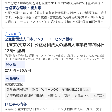
スではなく顧客折衝を含む職種です★ 国内の本支店等にて下記の業務に従
事していただきます。 ■窓口/後方/ロビーにて事務手続等の受付・オペレ
必要な経験・能力等
ーション、お客様対応 ■窓口にて、ご来店された個人のお客様に対して金
必要な経験・能力等 【必須】★顧客折衝経験を活かしてご活躍可能な環境
融商品のご提案 ■効率的な事務運用の検討・構築等 ≪業務紹介：ご応募前
です。 ■販売or接客or窓口業務or営業経験をお持ちの方(業界不問) ※対話
に必ずご覧ください≫ ※記事 https://www.mysite.bk.mufg.jp/career/circle/
を通じてニーズをヒアリングし対応/提案を実施した経験必須 ■正社員とし
article17/ ※動画 https://youtu.be/H-S7HaJqqbg 募集職種 【東京都】本支
ての就業経験1年以上 【歓迎】■金融業界での就業経験■銀行での預金為替
店の窓口業務(事務手続受付/資産運用提案)/後方事務/ロビー応対
事務経験 ■金融商品の提案・販売経験 ≪魅力≫研修やOJT環境が整ってい
正社員
るので安心して入行いただけます。 幅広いキャリアの選択肢があり、公募
公益財団法人日本アンチ・ドーピング機構
や社内副業等を活用し、 一人ひとりが挑戦できるカルチャーが浸透してい
ます。 学歴・資格 学歴：大学院 大学 高専 短大 専修学校 高校 語学力：
【東京/文京区】公益財団法人の総務人事業務/年間休日
資格：
125日 総務
下記業務を部長1名、課長1名、メンバー2名で分担して遂行しています。 はじめは担当
者として業務を覚えていただき、ゆくゆくはリーダーやマネージャーポジションとして活
躍いただくことを期待しています。
月給
27万円～35万円
勤務地
東京都文京区
業界未経験歓迎
副業・WワークOK
年間休日120日以上
月平均残業時間20時間以内
転勤なし
英語
退職金あり
在宅OK
賞与あり
育休あり
完全週休2日制
交通費支給
土日祝休み
仕事の内容
食事補助あり
企業名 公益財団法人日本アンチ・ドーピング機構 求人名 【東京／文京