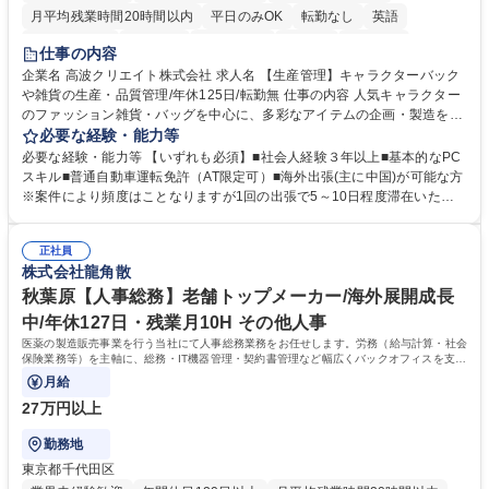
月平均残業時間20時間以内
平日のみOK
転勤なし
英語
住宅手当あり
研修あり
退職金あり
在宅OK
賞与あり
仕事の内容
完全週休2日制
交通費支給
駅近5分以内
中国語
土日祝休み
企業名 高波クリエイト株式会社 求人名 【生産管理】キャラクターバック
や雑貨の生産・品質管理/年休125日/転勤無 仕事の内容 人気キャラクター
のファッション雑貨・バッグを中心に、多彩なアイテムの企画・製造を手
掛ける当社にて、自社企画・開発商品の生産管理・品質管理を担当。『か
必要な経験・能力等
わいい』を届けるやりがいのあるポジションです。 有名ブランドやキャラ
必要な経験・能力等 【いずれも必須】■社会人経験３年以上■基本的なPC
クターライセンスを活用した商品の企画・開発・販売を行っています。企
スキル■普通自動車運転免許（AT限定可）■海外出張(主に中国)が可能な方
画段階から納品まで、商品の製造に関わる全てのプロセスにおいて、生産
※案件により頻度はことなりますが1回の出張で5～10日程度滞在いただ
管理及び品質管理を担当。仕様書の作成、生産スケジュールの組立て、工
く予定です。 【歓迎】■英語もしくは中国語に抵抗のない方■雑貨品など
場へ見積依頼・価格交渉、サンプルの品質確認や検査の手配、ライセンス
の生産管理業務の経験 ≪求める人物像≫ ・製品の検品業務などあるた
元様とのやり取り、輸入関連の書類の管理、国内倉庫での品質チェック、
正社員
め、『コツコツと実直に取り組める方』 ・工場やライセンス元を含む社内
株式会社龍角散
工場開拓などがございます。 募集職種 【生産管理】キャラクターバック
外関係者と友好なコミュニケーションが取れる方 ※折衝は営業担当がメイ
や雑貨の生産・品質管理/年休125日/転勤無
ンで行います。 学歴・資格 学歴：大学院 大学 高専 短大 専修学校 高校 語
秋葉原【人事総務】老舗トップメーカー/海外展開成長
学力： 資格：
中/年休127日・残業月10H その他人事
医薬の製造販売事業を行う当社にて人事総務業務をお任せします。労務（給与計算・社会
保険業務等）を主軸に、総務・IT機器管理・契約書管理など幅広くバックオフィスを支え
る業務です。
月給
27万円以上
勤務地
東京都千代田区