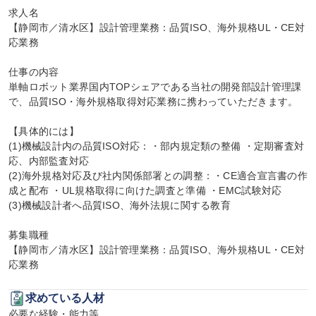
求人名

【静岡市／清水区】設計管理業務：品質ISO、海外規格UL・CE対
応業務

仕事の内容

単軸ロボット業界国内TOPシェアである当社の開発部設計管理課
で、品質ISO・海外規格取得対応業務に携わっていただきます。

【具体的には】

(1)機械設計内の品質ISO対応：・部内規定類の整備 ・定期審査対
応、内部監査対応

(2)海外規格対応及び社内関係部署との調整：・CE適合宣言書の作
成と配布 ・UL規格取得に向けた調査と準備 ・EMC試験対応

(3)機械設計者へ品質ISO、海外法規に関する教育

募集職種

【静岡市／清水区】設計管理業務：品質ISO、海外規格UL・CE対
応業務
求めている人材
必要な経験・能力等
