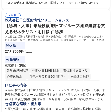
き、社内規定の改定や人事制度改定などのコア業務 ■社内イベントの企画
アルと部内OJT体制があるため、即戦力として安心して始められます。
運営やその他総務業務全般 ※労務と総務を1：1の割合でお任せ。 入社後
【魅力・やりがい】森ビルGの安定基盤で労務から総務まで幅広く携われ
は部内のOJTを中心に、あなたの経験に合わせて不足している部分はいつ
ます。定型業務に留まらず、社内規定や人事制度の改定など会社のコア業
でも質問・相談できる環境が整っているため、安心して成長できます。 募
正社員
務に挑戦できるため、自身の成長と組織への貢献度をダイレクトに実感で
株式会社日立医薬情報ソリューションズ
集職種 【森ビルG】人事・総務◆賞与5ヶ月◆年休120日◆残業少なめ◆
きます。 残業少なめ、週1日リモート可など、ワークライフバランスを保
リモート可
ち長期活躍できる環境です。 「これまでの幅広い経験を活かし、長期的な
【総務・人事】未経験歓迎/日立グループ/組織運営を支
キャリアを築きたい」という前向きな意欲と挑戦を全力で応援します。 学
えるゼネラリストを目指す 総務
歴・資格 学歴：大学院 大学 高専 短大 専修学校 高校 語学力： 資格：日商
入社直後は労務（労務管理・給与計算・安全衛生・福利厚生等）からお任せいたします。
簿記検定1級 日商簿記検定2級 日商簿記検定3級
将来は総務・採用・教育業務へ守備範囲を広げ、組織運営を支えるゼネラリストをめざせ
ます。
月給
27万7000円以上
勤務地
東京都千代田区
業界未経験歓迎
年間休日120日以上
資格取得支援あり
介護休暇あり
月平均残業時間20時間以内
未経験者歓迎
住宅手当あり
時短勤務あり
退職金あり
在宅OK
賞与あり
仕事の内容
育休あり
完全週休2日制
交通費支給
土日祝休み
寮・社宅あり
企業名 株式会社日立医薬情報ソリューションズ 求人名 【総務・人事】未
経験歓迎/日立グループ/組織運営を支えるゼネラリストを目指す 仕事の内
容 入社直後は労務（労務管理・給与計算・安全衛生・福利厚生等）からお
任せいたします。将来は総務・採用・教育業務へ守備範囲を広げ、組織運
必要な経験・能力等
営を支えるゼネラリストをめざせます。 ・初期業務：労働時間管理、給与
必要な経験・能力等 ★未経験歓迎！ ★人事・総務領域を横断的に経験し