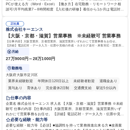
意見を、企業活動に活かしています。お客様からの声に迅速かつ誠意をも
PCが使える方（Word・Excel）【働き方】在宅勤務・リモートワーク相
って対応、情報提供するとともにグループ内活動に反映しています。 【具
談可/月平均残業7～8時間程度 【入社後の研修】着任から1か月は電話対応
体的には】電話応対、メール、お手紙対応、ご指摘品調査報告書作成、有
のOJTを中心に実施し、電話対応に慣れた段階でメール・手紙のOJTを実
人チャットボット対応など。 【1日の対応件数】■電話：月間一人当たり
施する予定です。独り立ち以降もしっかりフォローする体制を整えていま
平均100件前後■メール・手紙：同上40件前後 募集職種 中野本社【お客様
正社員
すのでご安心ください。 【当社について】キリングループの広報機能を担
株式会社キーエンス
相談室】お客様のお声をもとにより良い商品づくりへ貢献
う会社として、お客様との出会いを大切にし、磨き上げたホスピタリティ
を込めてコミュニケーションをとりながら広報関連業務を行っておりま
【大阪・京都・滋賀】営業事務 ※未経験可 営業事務
す。 学歴・資格 学歴：大学院 大学 高専 短大 専修学校 高校 語学力： 資
【仕事内容】大阪営業所、京都営業所、滋賀営業所いずれかにて営業事務をお任せ。
格：
【詳細】電話応対・データ入力・伝票や見積の作成・カタログ送付・来客対応・営業所内
で発生する事務業務や業務改善をお任せ。
月給
27万9000円～28万1000円
勤務地
大阪府大阪市淀川区
業界未経験歓迎
年間休日120日以上
未経験者歓迎
退職金あり
賞与あり
育休あり
完全週休2日制
交通費支給
駅近5分以内
土日祝休み
仕事の内容
企業名 株式会社キーエンス 求人名 【大阪・京都・滋賀】営業事務 ※未経
験可 仕事の内容 【仕事内容】大阪営業所、京都営業所、滋賀営業所いず
れかにて営業事務をお任せ。 【詳細】電話応対・データ入力・伝票や見積
の作成・カタログ送付・来客対応・営業所内で発生する事務業務や業務改
必要な経験・能力等
善をお任せ。 【教育制度】ご入社後、育成担当とペアになりながらOJTに
必要な経験・能力等 【必須】■協調性を持って業務推進出来る方 ■改善案
て業務を覚えていただくことが可能です。業務システムがきちんと構築さ