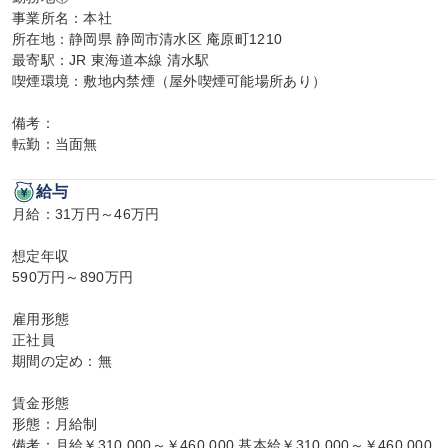
事業所名：本社

所在地：静岡県 静岡市清水区 庵原町1210

最寄駅：JR 東海道本線 清水駅

喫煙環境：敷地内禁煙（屋外喫煙可能場所あり）

備考：

転勤：当面無
給与
月給：31万円～46万円

想定年収

590万円～890万円

雇用形態

正社員

期間の定め：無

賃金形態

形態：月給制

備考：月給￥310,000～￥460,000 基本給￥310,000～￥460,000