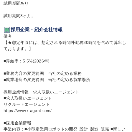
試用期間あり

試用期間3ヶ月。
採用企業・紹介会社情報
備考

【★想定年収には、想定される時間外勤務30時間を含めて算出し
ております。】

■昇給率：5.5%(2026年)

■業務内容の変更範囲：当社の定める業務

■就業場所の変更範囲：当社の定める就業場所

採用企業情報・求人取扱いエージェント

■求人取扱いエージェント

リクルートエージェント

https://www.r-agent.com/

■採用企業情報

事業内容：■小型産業用ロボットの開発･設計･製造･販売 ■新しい