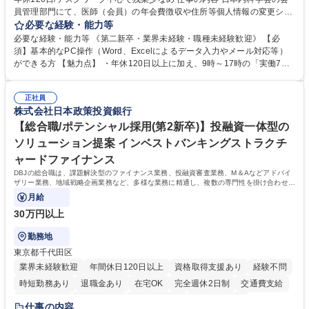
員管理部門にて、医師（会員）の年会費徴収や住所等個人情報の変更シス
テム入力、電話・FAX対応をお任せします。将来的には、各種委員会の運
必要な経験・能力等
営事務局業務などにも幅広く携わっていただきます。 【会員管理・データ
必要な経験・能力等 《第二新卒・業界未経験・職種未経験歓迎》 【必
入力業務】 ・医師（会員）の住所変更、個人情報のシステム登録・更新
須】基本的なPC操作（Word、Excelによるデータ入力やメール対応等）
・年会費の徴収管理や入金データの照合確認 【問い合わせ対応】 ・会員
ができる方 【魅力点】 ・年休120日以上に加え、9時～17時の「実働7時
（医師）からの電話、FAX、ネット申請に伴う相談受付 ・複雑な案件のへ
間勤務」で残業も少なくワークライフバランスは抜群です。 【将来的な業
のエスカレーション・連携対応 募集職種 第二新卒歓迎！【正社員事務】
務（各種委員会運営）】 ・学会内における各種委員会のスケジュール調
年休120日/デスクワーク中心で残業少なめ
正社員
整、資料作成、当日の運営サポート 学歴・資格 学歴：大学院 大学 語学
株式会社日本政策投資銀行
力： 資格：
【総合職/ポテンシャル採用(第2新卒)】投融資一体型の
ソリューション提案 インベストバンキングストラクチ
ャードファイナンス
DBJの総合職は、課題解決型のファイナンス業務、投融資審査業務、M＆Aなどアドバイ
ザリー業務、地域戦略企画業務など、多様な業務に精通し、複数の専門性を掛け合わせて
広く社会に貢献していく職種です。
月給
30万円以上
勤務地
東京都千代田区
業界未経験歓迎
年間休日120日以上
資格取得支援あり
経験不問
時短勤務あり
退職金あり
在宅OK
完全週休2日制
交通費支給
駅近5分以内
土日祝休み
第二新卒歓迎
寮・社宅あり
仕事の内容