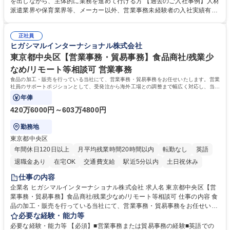
を出しながら、主体的に業務を進めて行ける方 【過去のご入社事例】人材
れているため、スムーズに仕事に慣れることができる環境です。また、
派遣業界や保育業界等、メーカー以外、営業事務未経験者の入社実績有
「チームで成果を出す文化」があり、良いやり方を積極的に共有しながら
【当社の事務職について】単なる事務ではなく主体性を発揮したサポート
常に改善を目指す風土のため、安心して業務に取り組んでいただけます。
により、キーエンスの付加価値向上に貢献します。ベースの定型業務に加
募集職種 【大阪・京都・滋賀】営業事務 ※未経験可
正社員
えて、お客様や社員の状況に合わせ、能動的なサポート、改善の動きも期
ヒガシマルインターナショナル株式会社
待され。組織を支えるスペシャリストとして、チームに貢献し、結果的に
社員から頼られる存在になることができます。平均19:30の退勤以降の業
東京都中央区【営業事務・貿易事務】食品商社/残業少
務の持ち帰りも禁止されており、メリハリのある働き方となります。 学
なめ/リモート等相談可 営業事務
歴・資格 学歴：大学院 大学 高専 短大 語学力： 資格：
食品の加工・販売を行っている当社にて、営業事務・貿易事務をお任せいたします。営業
社員のサポートポジションとして、受発注から海外工場との調整まで幅広く対応し、当社
事業の根幹を支えていただきます。
年俸
420万6000円～603万4800円
勤務地
東京都中央区
年間休日120日以上
月平均残業時間20時間以内
転勤なし
英語
退職金あり
在宅OK
交通費支給
駅近5分以内
土日祝休み
仕事の内容
企業名 ヒガシマルインターナショナル株式会社 求人名 東京都中央区【営
業事務・貿易事務】食品商社/残業少なめ/リモート等相談可 仕事の内容 食
品の加工・販売を行っている当社にて、営業事務・貿易事務をお任せいた
します。営業社員のサポートポジションとして、受発注から海外工場との
必要な経験・能力等
調整まで幅広く対応し、当社事業の根幹を支えていただきます。 ■受発注
必要な経験・能力等 【必須】■営業事務または貿易事務の経験■英語での