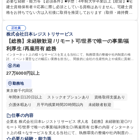
いただきます。 【詳細】・契約書管理、契約書製本、捺印対応、ファイリ
必要な経験・能力等 【必須条件】■学歴：4年制大学卒業以上【歓迎】■宅
ング、登記簿取得、調書取得・支払業務（各種費用支払、支払管理、請
建士資格保有者※応募に際し必須としている資格はありません。宅建士資
求・支払データ登録、取引先マスター申請対応）・予算作成及び予実管
格をお持ちでない方は入社後に取得を推奨しております（取得・維持費用
理・各種稟議書、報告書作成業務・各種台帳管理、交際費・会議費支払報
の一部補助あり） 【求める人物像】 ・向学心豊かで、主体的に行動でき
告書作成及び月次管理・部内総務庶務全般 など※※配属先によっては上記
る方。 ・社内外の多様な関係者と協調して業務を進められるコミュニケー
の他に担当頂く業務が発生する場合があります。 募集職種 【営業事務】
正社員
ション力がある方。 ・チャレンジを厭わず、粘り強く業務に取り組める
株式会社日本レジストリサービス
業務職/三井物産グループ/平均残業時間10H/完全週休2日
方。多様な関係者と謙虚に信頼関係を構築でき、期限を意識したスケジュ
ール管理が出来る方。※将来的に他部署（営業部門、コーポレート部門）
【総務】未経験歓迎 /リモート可/世界で唯一の事業/福
へのジョブローテーションの可能性があります。 学歴・資格 学歴：大学
利厚生 /再雇用有 総務
院 大学 語学力： 資格：宅地建物取引士
インターネット上の様々なサービスを支える当社にて、執務環境の整備や社内制度の検
討、イベント運営などの幅広い業務を担当し、間接的に会社の生産性向上や成長に貢献し
ている部署です。
月給
27万6000円以上
勤務地
東京都千代田区
年間休日120日以上
ストックオプションあり
資格取得支援あり
介護休暇あり
月平均残業時間20時間以内
未経験者歓迎
住宅手当あり
時短勤務あり
研修あり
在宅OK
賞与あり
仕事の内容
完全週休2日制
交通費支給
駅近5分以内
土日祝休み
服装自由
企業名 株式会社日本レジストリサービス 求人名 【総務】未経験歓迎◎/リ
モート可/世界で唯一の事業/福利厚生◎/再雇用有 仕事の内容 インターネッ
ト上の様々なサービスを支える当社にて、執務環境の整備や社内制度の検
討、イベント運営などの幅広い業務を担当し、間接的に会社の生産性向上
必要な経験・能力等