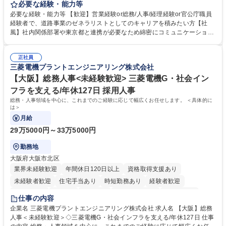
等のフロント部門の部署等幅広い部署での業務をお任せいたします。研修
必要な経験・能力等
制度やキャリア支援が充実しております！ ※下記業務詳細 【業務詳細】■
必要な経験・能力等 【歓迎】営業経験or総務/人事/経理経験or官公庁職員
管理部門：広報、人事、経理など当公社の運営に係る管理業務 ■収益部
経験者で、道路事業のゼネラリストとしてのキャリアを積みたい方【社
門：駐車場の新規開拓、管理運営、新宿駅西口広場の「イベントコーナ
風】社内関係部署や東京都と連携が必要なため綿密にコミュニケーション
ー」などの管理運営 ■道路部門：整備の急がれる骨格幹線道路や木造住宅
を図っています。 【業務の魅力】■幅広く携われる：総合職（事務）で
密集地域の特定整備路線の用地取得、道路に関する普及啓発事業、都内の
は、駐車場の管理運営や道路用地の取得、公益財団法人の中枢を担う管理
道路施設や道路工事現場の見学ツアー事業 ※入社後は上記いずれかの部門
正社員
部門など多岐に渡る業務を経験できます。 ■様々なプロジェクト：駐車場
三菱電機プラントエンジニアリング株式会社
へ配属。※業務内容変更の範囲：会社の定める業務 募集職種 【都庁グル
事業の他、新宿駅西口広場内に設置された照明を兼ねた広告「ブライトサ
ープ】総合職（事務）◇残業月平均9時間未満／有給年平均16日取得
イン」の管理運営を行うなど、事業収益を生み出す活動を積極的に行って
【大阪】総務人事<未経験歓迎> 三菱電機G・社会イン
います。 学歴・資格 学歴：大学院 大学 高専 短大 専修学校 高校 語学力：
フラを支える/年休127日 採用人事
資格：
総務・人事領域を中心に、これまでのご経験に応じて幅広くお任せします。 ＜具体的に
は＞
月給
29万5000円～33万5000円
勤務地
大阪府大阪市北区
業界未経験歓迎
年間休日120日以上
資格取得支援あり
未経験者歓迎
住宅手当あり
時短勤務あり
経験者歓迎
退職金あり
在宅OK
賞与あり
完全週休2日制
交通費支給
仕事の内容
駅近5分以内
土日祝休み
服装自由
寮・社宅あり
食事補助あり
企業名 三菱電機プラントエンジニアリング株式会社 求人名 【大阪】総務
人事＜未経験歓迎＞◇三菱電機G・社会インフラを支える/年休127日 仕事