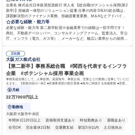
食事補助あり
託児所あり
企業名 株式会社日本政策投資銀行 求人名 【総合職/ポテンシャル採用(第2
新卒)】投融資一体型のソリューション提案 仕事の内容 DBJの総合職は、
課題解決型のファイナンス業務、投融資審査業務、M＆Aなどアドバイザ
リー業務、地域戦略企画業務など、多様な業務に精通し、複数の専門性を
必要な経験・能力等
掛け合わせて広く社会に貢献していく職種です。 入社後は、横断的なロー
必要な経験・能力等 第二新卒歓迎※金融業界での経験は一切不問です！
テーションを経て適性や専門性に応じたキャリアを形成していただきま
商社、不動産デベロッパー、コンサルティングファーム、監査法人、官公
す。総合職として入社いただき、下記いずれかの部門でご活躍いただきま
庁、インフラ（電力、ガス等）、メーカーなど、幅広い業界からの採用実
す。※未経験の方に関しては、入行後3ヶ月間の金融の実務を学んでいた
績があります。 ＜求める人物像＞DBJでは、強い社会的使命感をもち、今
だく研修を準備しております。 ・法人RM業務・金融機能業務・コーポレ
後の日本のあり方を俯瞰する総合性と、金融分野のフロンティアを切り拓
ート・ナレッジ業務 ※それぞれの業務内容に関しては、別途その他労働条
正社員
く高い志を併せもった人材を求めています。ポテンシャル採用（第2新
大阪ガス株式会社
件備考欄に記載 募集職種 【総合職/ポテンシャル採用(第2新卒)】投融資一
卒）では、金融業界での経験や知識を問いません。新たな時代を見据え
体型のソリューション提案
て、複雑化する社会課題の解決に向けて先鞭をつける役割を担いたい、と
【第二新卒】事務系総合職 #関西を代表するインフラ
いう気概をお持ちの方を心待ちにしています。 学歴・資格 学歴：大学院
企業 #ポテンシャル採用 事業企画
大学 語学力： 資格：
事務系総合職として、人事総務、資源海外、事業企画、営業などの業務に従事していただ
きます。 【業務内容の一例】■所属事業部の勤労業務 ■海外に関係する各種業務 ■営業部
門の企画スタッフ、ルート営業
月給
22万7000円以上
勤務地
大阪府大阪市中央区
年間休日120日以上
資格取得支援あり
時短勤務あり
退職金あり
在宅OK
完全週休2日制
交通費支給
駅近5分以内
土日祝休み
服装自由
第二新卒歓迎
寮・社宅あり
食事補助あり