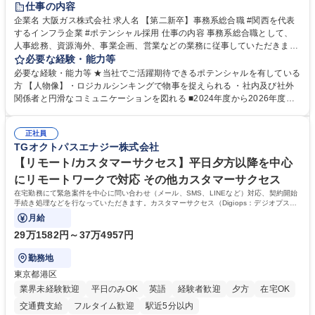
仕事の内容
企業名 大阪ガス株式会社 求人名 【第二新卒】事務系総合職 #関西を代表
するインフラ企業 #ポテンシャル採用 仕事の内容 事務系総合職として、
人事総務、資源海外、事業企画、営業などの業務に従事していただきま
す。 【業務内容の一例】■所属事業部の勤労業務 ■海外に関係する各種業
必要な経験・能力等
務 ■営業部門の企画スタッフ、ルート営業 【キャリアパス】入社後の配属
必要な経験・能力等 ★当社でご活躍期待できるポテンシャルを有している
ポジションで一定期間ご活躍頂いた後、本人の適性及び将来のキャリアを
方 【人物像】・ロジカルシンキングで物事を捉えられる ・社内及び社外
鑑みてジョブローテーションを行います。 【育成】OJTでの現場育成や研
関係者と円滑なコミュニケーションを図れる ■2024年度から2026年度ま
修カリキュラムを通じて、Daigasグループの業務で必要となる知識につい
での3ヵ年を対象とする「Daigasグループ中期経営計画2026」を策定しま
て学んでいただきます。 募集職種 【第二新卒】事務系総合職 #関西を代
した。https://www.osakagas.co.jp/company/press/pr2024/1777576_564
表するインフラ企業 #ポテンシャル採用
正社員
72.html ■エネルギーセキュリティの不安定化や気候変動による自然災害の
TGオクトパスエナジー株式会社
甚大化など、これまで以上に社会課題解決の重要性が高まっています。
「未来の日常」の創造に向けて持続可能な社会の実現に貢献してまいりま
【リモート/カスタマーサクセス】平日夕方以降を中心
す。 学歴・資格 学歴：大学院 大学 語学力： 資格：
にリモートワークで対応 その他カスタマーサクセス
在宅勤務にて緊急案件を中心に問い合わせ（メール、SMS、LINEなど）対応、契約開始
手続き処理などを行なっていただきます。カスタマーサクセス（Digiops：デジオプス）
と運用構築の業務となります。
月給
29万1582円～37万4957円
勤務地
東京都港区
業界未経験歓迎
平日のみOK
英語
経験者歓迎
夕方
在宅OK
交通費支給
フルタイム歓迎
駅近5分以内