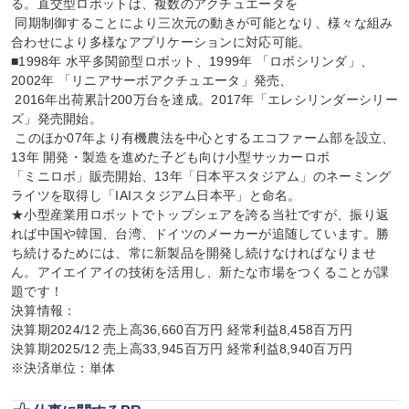
る。直交型ロボットは、複数のアクチュエータを

 同期制御することにより三次元の動きが可能となり、様々な組み
合わせにより多様なアプリケーションに対応可能。

■1998年 水平多関節型ロボット、1999年 「ロボシリンダ」、
2002年 「リニアサーボアクチュエータ」発売、

 2016年出荷累計200万台を達成。2017年「エレシリンダーシリー
ズ」発売開始。

 このほか07年より有機農法を中心とするエコファーム部を設立、
13年 開発・製造を進めた子ども向け小型サッカーロボ

「ミニロボ」販売開始、13年「日本平スタジアム」のネーミング
ライツを取得し「IAIスタジアム日本平」と命名。

★小型産業用ロボットでトップシェアを誇る当社ですが、振り返
れば中国や韓国、台湾、ドイツのメーカーが追随しています。勝
ち続けるためには、常に新製品を開発し続けなければなりませ
ん。アイエイアイの技術を活用し、新たな市場をつくることが課
題です！

決算情報：

決算期2024/12 売上高36,660百万円 経常利益8,458百万円

決算期2025/12 売上高33,945百万円 経常利益8,940百万円

※決済単位：単体