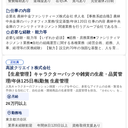
食費補助あり
退職金あり
在宅OK
賞与あり
完全週休2日制
インセンティブあり
交通費支給
土日祝休み
仕事の内容
企業名 農林中金ファシリティーズ株式会社 求人名 【事務系総合職】農林
中央金庫のバックオフィス業務/安定基盤/年休120日 仕事の内容 農林中央
金庫のファシリティマネジメント関連業務を行うグループ会社である当社
にて、総務・庶務業務やファシリティマネジメントを行う事務系総合職を
必要な経験・能力等
募集いたします。 ■総務・庶務業務：外部委託先（外注先）や契約書の管
必要な経験・能力等 【いずれか必須】 ■総務・庶務業務■ファシリティマ
理、総務部門での管理業務、会計管理や決算業務、印刷物等の制作管理等
ネジメント業務■自社の組織運営に関する各種業務（経営企画、総務、人
※親会社である農林中央金庫から受託した総務庶務業務 ■ファシリティマ
事、経理等の実務経験） 【魅力】設立約70年の強固な基盤と、人を育て
ネジメント業務 農林中央金庫の店舗移転、レイアウト変更等のオフィス環
る「ホワイト」な就業環境 特徴: 1956年設立の農林中央金庫100%出資会
境構築、ビル管理・設備管理、警備、車両運行管理等 ■自社の組織運営に
社。充実した福利厚生と、ワークライフバランスの整った環境がありま
関する各種業務（経営企画、総務、人事、経理等） 募集職種 【事務系総
正社員
す。 また、業務がしっかりと基準化されており、中途入社でも質問しやす
高波クリエイト株式会社
合職】農林中央金庫のバックオフィス業務/安定基盤/年休120日
く馴染みやすい和やかな社風です。さらに、簿記やファシリティマネジャ
ーなどの資格取得に向けた費用負担や報奨金制度が非常に手厚く、成長で
【生産管理】キャラクターバックや雑貨の生産・品質管
きる環境です。 学歴・資格 学歴：大学院 大学 高専 短大 語学力： 資格：
理/年休125日/転勤無 生産管理
日商簿記検定2級
人気キャラクターのファッション雑貨・バッグを中心に、多彩なアイテムの企画・製造を
手掛ける当社にて、自社企画・開発商品の生産管理・品質管理を担当。『かわいい』を届
けるやりがいのあるポジションです。
月給
26万円以上
勤務地
東京都渋谷区
業界未経験歓迎
年間休日120日以上
資格取得支援あり