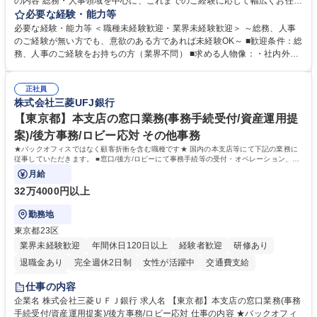
の内容 総務・人事領域を中心に、これまでのご経験に応じて幅広くお任せ
します。 ＜具体的には＞ ・総務/人事労務（給与・社保・勤怠管理など）
必要な経験・能力等
・採用・教育研修 ・福利厚生運用 など ※基本的には事務所勤務ですが、
必要な経験・能力等 ＜職種未経験歓迎・業界未経験歓迎＞ ～総務、人事
採用や教育等の業務内容により、関西圏以外への日帰り・宿泊を伴う国内
のご経験が無い方でも、意欲のある方であれば未経験OK～ ■歓迎条件：総
出張もございます。 ※担当業務を持ちつつ、お互いに助け合いながら、総
務、人事のご経験をお持ちの方（業界不問） ■求める人物像：・社内外の
務部という組織として協力しながら進める体制です。 募集職種 【大阪】
関係各部門との調整を率先して行い、業務を円滑に遂行できる協調性やコ
総務人事＜未経験歓迎＞◇三菱電機G・社会インフラを支える/年休127日
ミュニケーション能力を持っている方 ・人事総務領域に興味がありゼネラ
正社員
リスト志向をお持ちの方 学歴・資格 学歴：大学院 大学 語学力： 資格：
株式会社三菱UFJ銀行
【東京都】本支店の窓口業務(事務手続受付/資産運用提
案)/後方事務/ロビー応対 その他事務
★バックオフィスではなく顧客折衝を含む職種です★ 国内の本支店等にて下記の業務に
従事していただきます。 ■窓口/後方/ロビーにて事務手続等の受付・オペレーション、お
客様対応
月給
32万4000円以上
勤務地
東京都23区
業界未経験歓迎
年間休日120日以上
経験者歓迎
研修あり
退職金あり
完全週休2日制
女性が活躍中
交通費支給
土日祝休み
仕事の内容
企業名 株式会社三菱ＵＦＪ銀行 求人名 【東京都】本支店の窓口業務(事務
手続受付/資産運用提案)/後方事務/ロビー応対 仕事の内容 ★バックオフィ