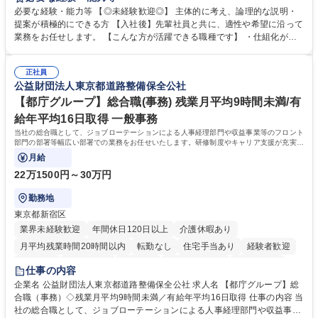
や成長に貢献している部署です。 会社の全メンバーが安心して長く成果を
必要な経験・能力等 【◎未経験歓迎◎】 主体的に考え、論理的な説明・
発揮できる環境を整えるために、毎日のメンテナンスや維持管理に加え、
提案が積極的にできる方 【入社後】先輩社員と共に、適性や希望に沿って
新たな施策検討を積極的に行っていただき、会社全体を巻き込み課題解決
業務をお任せします。 【こんな方が活躍できる職種です】 ・仕組化が好
を推進。 ・オフィス運営：執務環境の整備・物品管理・社内規定整備/改
き/得意・協働の姿勢を持っている・優先順位付け、マルチタスクが得意・
善・イベント企画/運営・非常時の対応 など、本人の希望や適性によって
様々な立場で物事を考えられる・定型業務だけでなく突発的な出来事にも
幅広い業務の体得が可能で、多様なキャリアパスを描くことも可能です。
正社員
対処できる・新しいことに興味関心がある 【魅力】■自己啓発支援：資格
公益財団法人東京都道路整備保全公社
募集職種 【総務】未経験歓迎◎/リモート可/世界で唯一の事業/福利厚生◎/
取得や通信教育など費用の80%（年間25万円まで）を補助 ■住宅手当：家
再雇用有
賃の50%（月額7万円まで）を補助 学歴・資格 学歴：大学院 大学 語学
【都庁グループ】総合職(事務) 残業月平均9時間未満/有
力： 資格：
給年平均16日取得 一般事務
当社の総合職として、ジョブローテーションによる人事経理部門や収益事業等のフロント
部門の部署等幅広い部署での業務をお任せいたします。研修制度やキャリア支援が充実し
ております！ ※下記業務詳細
月給
22万1500円～30万円
勤務地
東京都新宿区
業界未経験歓迎
年間休日120日以上
介護休暇あり
月平均残業時間20時間以内
転勤なし
住宅手当あり
経験者歓迎
研修あり
退職金あり
賞与あり
完全週休2日制
交通費支給
仕事の内容
駅近5分以内
資格取得手当あり
食事補助あり
企業名 公益財団法人東京都道路整備保全公社 求人名 【都庁グループ】総
合職（事務）◇残業月平均9時間未満／有給年平均16日取得 仕事の内容 当
社の総合職として、ジョブローテーションによる人事経理部門や収益事業