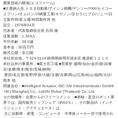
農業技術の開発(エコファーム)

■主要納入先:トヨタ自動車/アイシン精機/デンソー/YKK/セイコー
エプソン/オムロン/川崎重工業/キヤノン/京セラ/ニプロ/ソニー/日
立製作所/富士通/村田製作所 他

設立：1976年04月

代表者：代表取締役社長 石田 徹

従業員数：1,349人

平均年齢：38.0歳

資本金：30百万円

株式公開：非公開

本社所在地：〒424-0114 静岡県静岡市清水区 庵原町１２１０

本社以外の事業所：■富士宮工場 ■営業所:盛岡/仙台/金沢/新潟/東
京/多摩/厚木/熊谷/茨城/静岡/

 豊田/名古屋/長野/甲府/大阪/京都/兵庫/岡山/広島/松山/福岡/大分/
熊本 他

関連会社：■Intelligent Actuator, INC./IAI Industrieroboter GmbH/

 IAI (Shanghai) Co., Ltd/IAI Robot (Thailand) Co.,Ltd.

その他備考・企業からのフリーコメント：■単軸・直交ロボット業
界では、国内販売トップシェア（約50％）。その製品IA（インテ
リジェント・アクチュエータ）は、

 主に自動車・家電・コンピュータ・半導体メーカー等で使用され