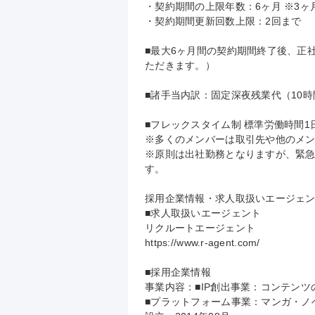
・契約期間の上限年数：6ヶ月 ※3ヶ
・契約期間更新回数上限：2回まで

■最大6ヶ月間の契約期間終了後、正
ただきます。）

■諸手当内訳：固定深夜残業代（10時
■フレックスタイム制 標準労働時間1日8時
※多くのメンバーは取引先や他のメン
※原則は出社勤務となりますが、緊
す。

採用企業情報・求人取扱いエージェン
■求人取扱いエージェント

リクルートエージェント

https://www.r-agent.com/

■採用企業情報

事業内容：■IP創出事業：コンテンツ
■プラットフォーム事業：マンガ・ノベ