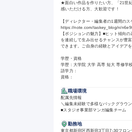
★面白い作品を作りたい方、「21世
感いただける方、大歓迎です！

【ディレクター・編集者の1週間のスケ
https://note.com/taskey_blog/n/n6e
【ポジションの魅力】■ヒット傾向の
を連続して生み出せるチャンスが豊富
できます。ご自身の経験とアイデアを
学歴・資格

学歴：大学院 大学 高専 短大 専修学校
語学力：

資格：
職場環境
配属先情報

＼編集未経験で多様なバックグラウン
■スタジオ事業部マンガ編集チーム
勤務地
東京都新宿区西新宿3丁目7-30フロン