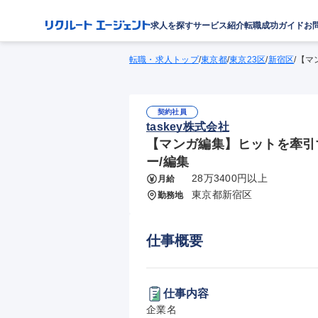
求人を探す
サービス紹介
転職成功ガイド
お
転職・求人トップ
/
東京都
/
東京23区
/
新宿区
/
【マ
契約社員
taskey株式会社
【マンガ編集】ヒットを牽引す
ー/編集
28万3400円以上
月給
東京都新宿区
勤務地
仕事概要
仕事内容
企業名
