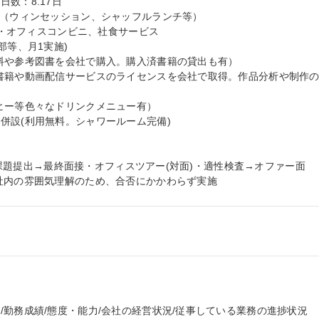
：8.17日

有（ウィンセッション、シャッフルランチ等）

 ・オフィスコンビニ、社食サービス

等、月1実施)

料や参考図書を会社で購入。購入済書籍の貸出も有）

書籍や動画配信サービスのライセンスを会社で取得。作品分析や制作
ヒー等色々なドリンクメニュー有）

設(利用無料。シャワールーム完備)

)＋課題提出→最終面接・オフィスツアー(対面)・適性検査→オファー面
社内の雰囲気理解のため、合否にかかわらず実施
勤務成績/態度・能力/会社の経営状況/従事している業務の進捗状況
