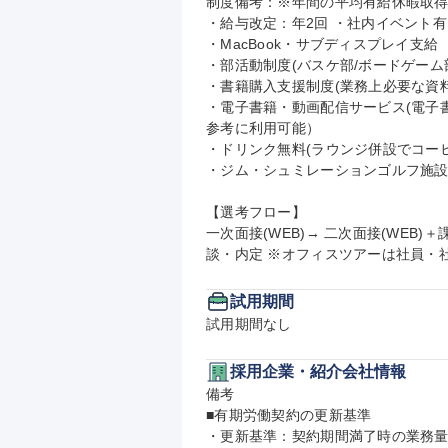
制度備考：※年間の平均有給休暇取得日数
・給与改定：年2回 ・社内イベント
・MacBook・サブディスプレイ支給
・部活動制度(バスケ部/ボードゲーム部
・書籍購入支援制度(業務上必要な資
・電子書籍・動画配信サービス(電子
参考に利用可能）

・ドリンク無料(ラウンジ併設でコー
・ジム・シュミレーションゴルフ施設併
【選考フロー】

一次面接(WEB)→ 二次面接(WEB
談・内定 ※オフィスツアーは社員・
試用期間
試用期間なし
採用企業・紹介会社情報
備考

■有期労働契約の更新基準

・更新基準：契約期間満了時の業務量/