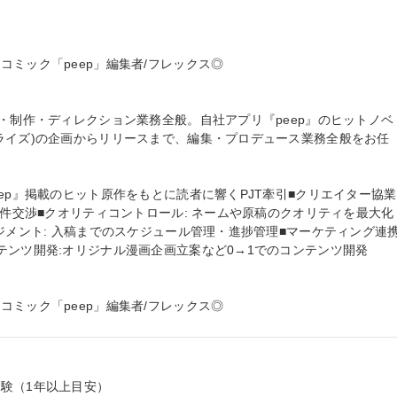
ミック「peep」編集者/フレックス◎

集・制作・ディレクション業務全般。自社アプリ『peep』のヒットノベ
ライズ)の企画からリリースまで、編集・プロデュース業務全般をお任
ep』掲載のヒット原作をもとに読者に響くPJT牽引■クリエイター協業:
条件交渉■クオリティコントロール: ネームや原稿のクオリティを最大化
ジメント: 入稿までのスケジュール管理・進捗管理■マーケティング連携:
ンツ開発:オリジナル漫画企画立案など0→1でのコンテンツ開発

ミック「peep」編集者/フレックス◎
験（1年以上目安）
