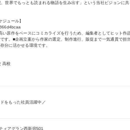
紀、世界でもっとも読まれる物語を生み出す」という当社ビジョンに共
ジュール】

9866d4bcaa

高い原作をベースにコミカライズを行うため、編集者としてヒット作
です。■企画立案から作家の選定、制作進行、販促まで一気通貫で担
存分に活かせる環境です。

 高校

ドをもった社員活躍中／

ティアグラン西新宿501
