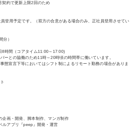
月契約で更新上限2回のため

社員登用予定です。（双方の合意がある場合のみ、正社員登用させてい
間分）

間（コアタイム11:00～17:00)

バーとの協働のため11時～20時頃の時間帯に働いています。

急事態宣言下等においてはシフト制によるリモート勤務の場合がありま
ト

の企画・開発、脚本制作、マンガ制作

ルアプリ『peep』開発・運営
