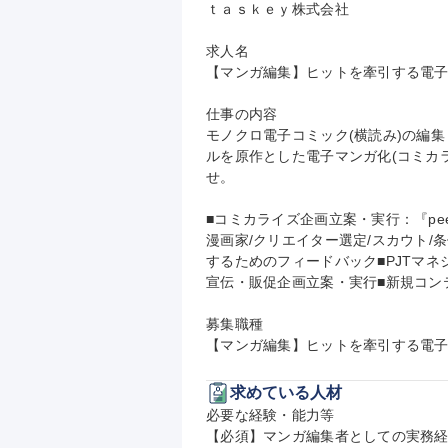
ｔａｓｋｅｙ株式会社

求人名

【マンガ編集】ヒットを牽引する電子コ
仕事の内容

モノクロ電子コミック(横読み)の編
ルを原作とした電子マンガ化(コミカ
せ。

■コミカライズ企画立案・実行：『pe
漫画家/クリエイター選定/スカウト/
するためのフィードバック■PJTマネ
宣伝・販促企画立案・実行■新規コンテ
募集職種

【マンガ編集】ヒットを牽引する電子コ
求めている人材
必要な経験・能力等

【必須】マンガ編集者としての実務経