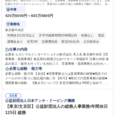
食品の加工・販売を行っている当社にて、営業事務・貿易事務をお任せいたします。営業
簿記検定1級 日商簿記検定2級 日商簿記検定3級
社員のサポートポジションとして、受発注から海外工場との調整まで幅広く対応し、当社
事業の根幹を支えていただきます。
年俸
420万6000円～603万4800円
勤務地
東京都中央区
年間休日120日以上
月平均残業時間20時間以内
転勤なし
英語
退職金あり
在宅OK
交通費支給
駅近5分以内
土日祝休み
仕事の内容
企業名 ヒガシマルインターナショナル株式会社 求人名 東京都中央区【営
業事務・貿易事務】食品商社/残業少なめ/リモート等相談可 仕事の内容 食
品の加工・販売を行っている当社にて、営業事務・貿易事務をお任せいた
します。営業社員のサポートポジションとして、受発注から海外工場との
必要な経験・能力等
調整まで幅広く対応し、当社事業の根幹を支えていただきます。 ■受発注
必要な経験・能力等 【必須】■営業事務または貿易事務の経験■英語での
業務、請求書発行 ■海外工場とのスケジュール調整 ■在庫管理 ■輸入書類
メールのやり取りに抵抗感の無い方 【尚可】■商社での営業事務の経験■
の確認・作成 ■配送手配 ■通関業者を通して行う輸出入業全般 ■倉庫との
通関業務の経験。 【働き方について】所定労働時間は7時間と短めで、残
倉入れ調整等 ※ゼネラリストとしてのキャリアアップを目指すことが可能
業も月平均20時間以下です。時差出勤制度や週1日のリモート勤務も相談
です。単に商品を販売するだけでなく原料の仕入れから販売までをトータ
可能で、ワークライフバランスを保ち長期就業しやすい環境です。 【当社
ルプロデュースしているため、商品に関わる全ての業務をサポート頂きま
正社員
の強み】1991年の設立以来、外食産業を中心としたお客様の多様なニー
公益財団法人日本アンチ・ドーピング機構
す。 募集職種 東京都中央区【営業事務・貿易事務】食品商社/残業少なめ/
ズに沿った冷凍水産物等の生産・輸入・販売を一貫して手掛けています。
リモート等相談可
自社工場と海外拠点の強固な連携によるワンストップサービスが最大の強
【東京/文京区】公益財団法人の総務人事業務/年間休日
みです。 学歴・資格 学歴：大学院 大学 語学力：英語 資格：
125日 総務