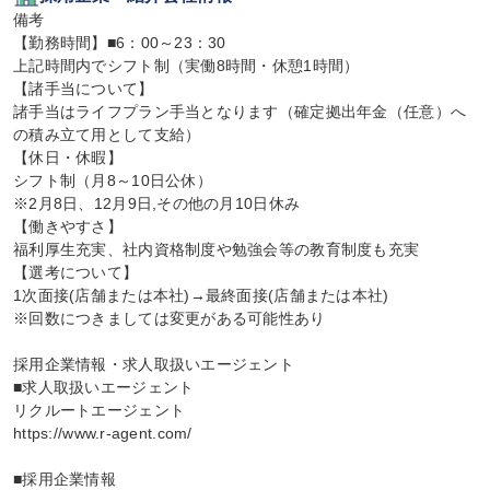
備考

【勤務時間】■6：00～23：30

上記時間内でシフト制（実働8時間・休憩1時間）

【諸手当について】

諸手当はライフプラン手当となります（確定拠出年金（任意）へ
の積み立て用として支給）

【休日・休暇】

シフト制（月8～10日公休）

※2月8日、12月9日,その他の月10日休み

【働きやすさ】

福利厚生充実、社内資格制度や勉強会等の教育制度も充実

【選考について】

1次面接(店舗または本社)→最終面接(店舗または本社)

※回数につきましては変更がある可能性あり

採用企業情報・求人取扱いエージェント

■求人取扱いエージェント

リクルートエージェント

https://www.r-agent.com/

■採用企業情報
