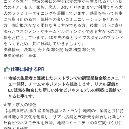
ニティを繋ぐ、地域の毎日の幸せは食の場から生まれるという信
念のもと、友人、家族、恋人、おひとりさままでご利用できる大
人のファミリーダイニングを展開しています。熱量を持って何事
にも取り組める方、気持ちの良いコミュニケーションをとれる
方、固定概念がなく柔軟な考え方ができる方、後輩・部下に寄り
添ったマネジメントやチームビルディングができる方からのご応
募をお待ちしています。10年先の食とライフスタイルのブランド
をつくるため、共に挑戦していきましょう。

決算情報：決算期 売上高 非公開 経常利益 非公開

※決済単位：単体
仕事に関するPR
地域の生産者と連携したレストランでの調理業務全般とメニ
ュー開発、チームマネジメントを担当します。リアル店舗と
EC販売を融合した新しい外食ビジネスモデルの構築に貢献で
きる仕事です。
企業・求人の特色

【地域食材活用/生産者連携型レストラン】地域の生産者と共に持
続可能な食文化を創造し、リアル店舗とEC販売を融合した新しい
外食ビジネスモデルを展開。地域コミュニティの食空間づくりに
貢献する仕事。