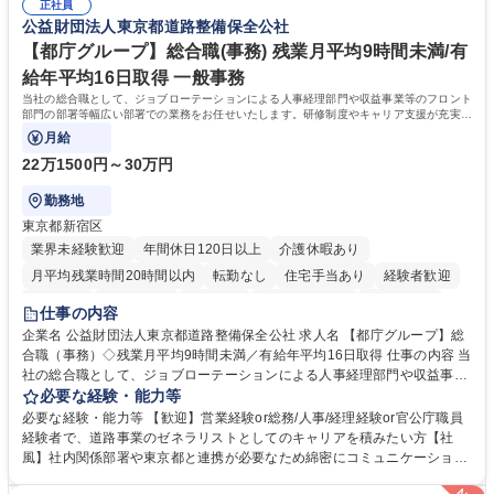
の他に担当頂く業務が発生する場合があります。 募集職種 【営業事務】
正社員
ション力がある方。 ・チャレンジを厭わず、粘り強く業務に取り組める
公益財団法人東京都道路整備保全公社
業務職/三井物産グループ/平均残業時間10H/完全週休2日
方。多様な関係者と謙虚に信頼関係を構築でき、期限を意識したスケジュ
ール管理が出来る方。※将来的に他部署（営業部門、コーポレート部門）
【都庁グループ】総合職(事務) 残業月平均9時間未満/有
へのジョブローテーションの可能性があります。 学歴・資格 学歴：大学
給年平均16日取得 一般事務
院 大学 語学力： 資格：宅地建物取引士
当社の総合職として、ジョブローテーションによる人事経理部門や収益事業等のフロント
部門の部署等幅広い部署での業務をお任せいたします。研修制度やキャリア支援が充実し
ております！ ※下記業務詳細
月給
22万1500円～30万円
勤務地
東京都新宿区
業界未経験歓迎
年間休日120日以上
介護休暇あり
月平均残業時間20時間以内
転勤なし
住宅手当あり
経験者歓迎
研修あり
退職金あり
賞与あり
完全週休2日制
交通費支給
仕事の内容
駅近5分以内
資格取得手当あり
食事補助あり
企業名 公益財団法人東京都道路整備保全公社 求人名 【都庁グループ】総
合職（事務）◇残業月平均9時間未満／有給年平均16日取得 仕事の内容 当
社の総合職として、ジョブローテーションによる人事経理部門や収益事業
等のフロント部門の部署等幅広い部署での業務をお任せいたします。研修
必要な経験・能力等
制度やキャリア支援が充実しております！ ※下記業務詳細 【業務詳細】■
必要な経験・能力等 【歓迎】営業経験or総務/人事/経理経験or官公庁職員
管理部門：広報、人事、経理など当公社の運営に係る管理業務 ■収益部
経験者で、道路事業のゼネラリストとしてのキャリアを積みたい方【社
門：駐車場の新規開拓、管理運営、新宿駅西口広場の「イベントコーナ
風】社内関係部署や東京都と連携が必要なため綿密にコミュニケーション
ー」などの管理運営 ■道路部門：整備の急がれる骨格幹線道路や木造住宅
を図っています。 【業務の魅力】■幅広く携われる：総合職（事務）で