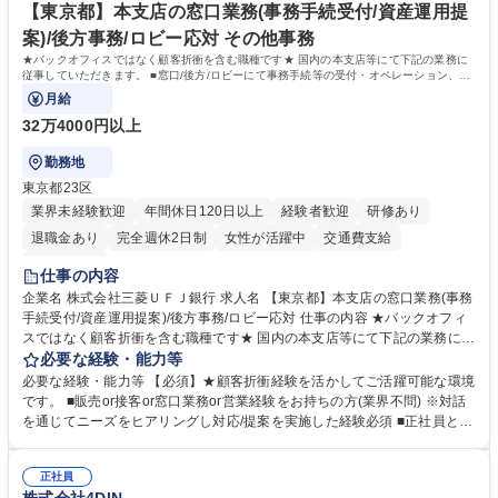
舗メーカー
高校 語学力： 資格：
【東京都】本支店の窓口業務(事務手続受付/資産運用提
案)/後方事務/ロビー応対 その他事務
★バックオフィスではなく顧客折衝を含む職種です★ 国内の本支店等にて下記の業務に
従事していただきます。 ■窓口/後方/ロビーにて事務手続等の受付・オペレーション、お
客様対応
月給
32万4000円以上
勤務地
東京都23区
業界未経験歓迎
年間休日120日以上
経験者歓迎
研修あり
退職金あり
完全週休2日制
女性が活躍中
交通費支給
土日祝休み
仕事の内容
企業名 株式会社三菱ＵＦＪ銀行 求人名 【東京都】本支店の窓口業務(事務
手続受付/資産運用提案)/後方事務/ロビー応対 仕事の内容 ★バックオフィ
スではなく顧客折衝を含む職種です★ 国内の本支店等にて下記の業務に従
事していただきます。 ■窓口/後方/ロビーにて事務手続等の受付・オペレ
必要な経験・能力等
ーション、お客様対応 ■窓口にて、ご来店された個人のお客様に対して金
必要な経験・能力等 【必須】★顧客折衝経験を活かしてご活躍可能な環境
融商品のご提案 ■効率的な事務運用の検討・構築等 ≪業務紹介：ご応募前
です。 ■販売or接客or窓口業務or営業経験をお持ちの方(業界不問) ※対話
に必ずご覧ください≫ ※記事 https://www.mysite.bk.mufg.jp/career/circle/
を通じてニーズをヒアリングし対応/提案を実施した経験必須 ■正社員とし
article17/ ※動画 https://youtu.be/H-S7HaJqqbg 募集職種 【東京都】本支
ての就業経験1年以上 【歓迎】■金融業界での就業経験■銀行での預金為替
店の窓口業務(事務手続受付/資産運用提案)/後方事務/ロビー応対
事務経験 ■金融商品の提案・販売経験 ≪魅力≫研修やOJT環境が整ってい
正社員
るので安心して入行いただけます。 幅広いキャリアの選択肢があり、公募