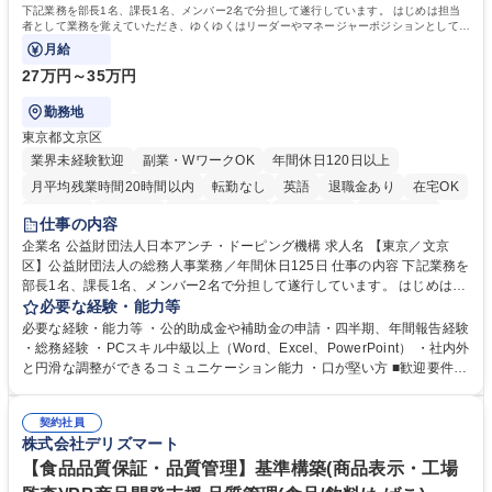
下記業務を部長1名、課長1名、メンバー2名で分担して遂行しています。 はじめは担当
者として業務を覚えていただき、ゆくゆくはリーダーやマネージャーポジションとして活
躍いただくことを期待しています。
月給
27万円～35万円
勤務地
東京都文京区
業界未経験歓迎
副業・WワークOK
年間休日120日以上
月平均残業時間20時間以内
転勤なし
英語
退職金あり
在宅OK
賞与あり
育休あり
完全週休2日制
交通費支給
土日祝休み
仕事の内容
食事補助あり
企業名 公益財団法人日本アンチ・ドーピング機構 求人名 【東京／文京
区】公益財団法人の総務人事業務／年間休日125日 仕事の内容 下記業務を
部長1名、課長1名、メンバー2名で分担して遂行しています。 はじめは担
当者として業務を覚えていただき、ゆくゆくはリーダーやマネージャーポ
必要な経験・能力等
ジションとして活躍いただくことを期待しています。 【総務・人事グルー
必要な経験・能力等 ・公的助成金や補助金の申請・四半期、年間報告経験
プの業務内容】 ・人事制度関連 ・採用活動 ・教育研修の企画、実行 ・勤
・総務経験 ・PCスキル中級以上（Word、Excel、PowerPoint） ・社内外
怠管理 ・官公庁への各種提出 ・法定の会議運営（評議員会、理事会） ・
と円滑な調整ができるコミュニケーション能力 ・口が堅い方 ■歓迎要件
コンプライアンス ・内部規程やルールの管理、整備、文書管理 ・契約関
・採用業務経験 ・英語に抵抗がない方 ・営業経験 学歴・資格 学歴：大学
連 ・衛生管理 ・防災関連・公的助成金の管理・オフィス、ファシリティ
院 大学 高専 短大 専修学校 高校 語学力： 資格：
管理 ・福利厚生関連 ・職員からの問合せ、相談対応 ・その他日常の総務
契約社員
株式会社デリズマート
業務全般 募集職種 【東京／文京区】公益財団法人の総務人事業務／年間
休日125日
【食品品質保証・品質管理】基準構築(商品表示・工場