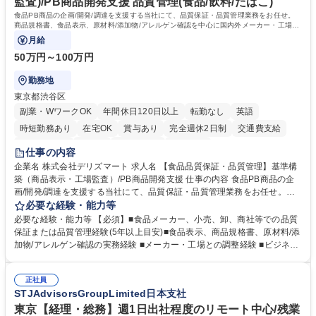
監査)/PB商品開発支援 品質管理(食品/飲料/たばこ)
食品PB商品の企画/開発/調達を支援する当社にて、品質保証・品質管理業務をお任せ。
商品規格書、食品表示、原材料/添加物/アレルゲン確認を中心に国内外メーカー・工場の
品質基準整備から発売後対応まで担います。
月給
50万円～100万円
勤務地
東京都渋谷区
副業・WワークOK
年間休日120日以上
転勤なし
英語
時短勤務あり
在宅OK
賞与あり
完全週休2日制
交通費支給
駅近5分以内
中国語
土日祝休み
服装自由
仕事の内容
企業名 株式会社デリズマート 求人名 【食品品質保証・品質管理】基準構
築（商品表示・工場監査）/PB商品開発支援 仕事の内容 食品PB商品の企
画/開発/調達を支援する当社にて、品質保証・品質管理業務をお任せ。商
品規格書、食品表示、原材料/添加物/アレルゲン確認を中心に国内外メー
必要な経験・能力等
カー・工場の品質基準整備から発売後対応まで担います。 【詳細】 ■商品
必要な経験・能力等 【必須】■食品メーカー、小売、卸、商社等での品質
規格書、一括表示、栄養成分、原材料・添加物・アレルゲンの確認 ■メー
保証または品質管理経験(5年以上目安)■食品表示、商品規格書、原材料/添
カーへの修正指示・承認管理 ■国内外工場の監査、製造立会い、改善指導
加物/アレルゲン確認の実務経験 ■メーカー・工場との調整経験 ■ビジネス
■品質基準・審査フロー・管理台帳の構築 ■輸入食品の法規・表示確認 ■ク
で商談ができる日本語力 【歓迎】 ■食品表示検定 中級以上 ■QC検定2級
レーム、品質事故、商品回収時の原因調査、関係先対応、再発防止 ■小売
または3級以上■HACCPに関する研修修了 ■ISO 22000・FSSC 22000・J
企業への品質報告・問い合わせ対応 ■商品開発、物流、営業との連携 ※業
正社員
FS規格の内部監査員研修修了 ■TOEIC700点以上の英語力やビジネス上で
STJAdvisorsGroupLimited日本支社
務内容の変更の範囲：当社業務全般 募集職種 【食品品質保証・品質管
中国語での商談が可能な方 学歴・資格 学歴：大学院 大学 語学力： 資格：
理】基準構築（商品表示・工場監査）/PB商品開発支援
東京【経理・総務】週1日出社程度のリモート中心/残業