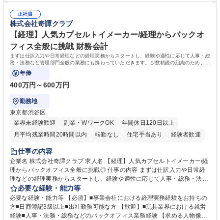
明やポジション概要等についてもお話します。■WEBセミナーですので、
ジメント（ITILフレーム）等 学歴・資格 学歴：大学院 大学 語学力： 資
参加時のお顔出しも不要です。ぜひ、お気軽にエントリーください。 募集
正社員
格：
株式会社奇譚クラブ
職種 【9/2(水)19:00開催】応募意思不問WEBセミナー/総合職★8/26応募
〆
【経理】人気カプセルトイメーカー/経理からバックオ
フィス全般に挑戦 財務会計
まずは仕訳入力や日常経理などの経理実務からスタートし、経験や適性に応じて人事・総
務・法務など管理部門全般の業務にも携わっていただきます。少数精鋭の組織のため、管
理部門責任者のもとで幅広い実務経験を
年俸
400万円～600万円
勤務地
東京都渋谷区
業界未経験歓迎
副業・WワークOK
年間休日120日以上
月平均残業時間20時間以内
転勤なし
住宅手当あり
経験者歓迎
退職金あり
完全週休2日制
交通費支給
土日祝休み
服装自由
仕事の内容
企業名 株式会社奇譚クラブ 求人名 【経理】人気カプセルトイメーカー/経
理からバックオフィス全般に挑戦◎ 仕事の内容 まずは仕訳入力や日常経
理などの経理実務からスタートし、経験や適性に応じて人事・総務・法務
など管理部門全般の業務にも携わっていただきます。少数精鋭の組織のた
必要な経験・能力等
め、管理部門責任者のもとで幅広い実務経験を 積みながら、バックオフィ
必要な経験・能力等 【必須】■事業会社における経理実務経験をお持ちの
ス全般の知識・経験を身につけられるポジションです。 【業務詳細】 ■会
方■日商簿記3級以上■出社勤務可能な方 【歓迎】■玩具業界における就労
計ソフト（弥生会計）への仕訳入力■請求書の処理、経費精算 ■売掛金・
経験■人事・法務・総務などのバックオフィス業務経験 【求める人物像】