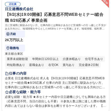
密集地域の特定整備路線の用地取得、道路に関する普及啓発事業、都内の
は、駐車場の管理運営や道路用地の取得、公益財団法人の中枢を担う管理
道路施設や道路工事現場の見学ツアー事業 ※入社後は上記いずれかの部門
正社員
部門など多岐に渡る業務を経験できます。 ■様々なプロジェクト：駐車場
日立建機株式会社
へ配属。※業務内容変更の範囲：会社の定める業務 募集職種 【都庁グル
事業の他、新宿駅西口広場内に設置された照明を兼ねた広告「ブライトサ
ープ】総合職（事務）◇残業月平均9時間未満／有給年平均16日取得
イン」の管理運営を行うなど、事業収益を生み出す活動を積極的に行って
【9/2(水)19:00開催】応募意思不問WEBセミナー/総合
います。 学歴・資格 学歴：大学院 大学 高専 短大 専修学校 高校 語学力：
職 8/26応募〆 事業企画
資格：
主に茨城県に馴染みがない方、仕事内容には興味があるけど茨城県への引っ越しに不安が
ある方向けに、地域情報を中心としたWEBセミナーを実施します。地域情報、福利厚生
情報等をお伝えします。
月給
26万円以上
勤務地
東京都台東区
業界未経験歓迎
年間休日120日以上
介護休暇あり
住宅手当あり
時短勤務あり
退職金あり
在宅OK
賞与あり
完全週休2日制
交通費支給
駅近5分以内
土日祝休み
食事補助あり
仕事の内容
企業名 日立建機株式会社 求人名 【9/2(水)19:00開催】応募意思不問WEB
セミナー/総合職★8/26応募〆 仕事の内容 主に茨城県に馴染みがない方、
仕事内容には興味があるけど茨城県への引っ越しに不安がある方向けに、
地域情報を中心としたWEBセミナーを実施します。地域情報、福利厚生情
必要な経験・能力等
報等をお伝えします。 【セミナー内容】■地域説明、周辺施設情報を中心
必要な経験・能力等 ★本セミナー内容や日立建機に少しでも興味のある方
にお伝えし、住宅相場や実際に社員がどの地域に住んでどのような生活を
（応募意思不問、当日の顔出しも不要） ※参加人数上限に達した際や職務
しているのかについてもお伝えします。日立建機には借上げ部屋制度、住
内容にあてはまらない場合は参加をお断りするケースがございます。 【主
宅手当制度、引っ越し代補助等、手厚い福利厚生もございます。■会社説
な求人】■人事 ■法務 ■新規事業開発 ■情報セキュリティ ■ITサービスマネ