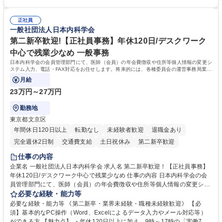
買掛金管理■入出金管理および支払業務 ※まずは経理業務を中心にお任せ
・状況に応じて柔軟に対応できる方 ・好奇心旺盛で、自身の業務領域を広
し、ご経験や習熟度に応じて人事・総務・法務などバックオフィス業務全
げていきたい方 ・既存のやり方にとらわれず、自ら考えて行動できる方
般へ携わっていただく予定です。 募集職種 【経理】人気カプセルトイメ
正社員
・周囲の状況を見ながら、先回りして業務に取り組める方 ・少人数組織な
一般社団法人日本内科学会
ーカー/経理からバックオフィス全般に挑戦◎
らではの変化を前向きに楽しめる方 学歴・資格 学歴：大学院 大学 高専 短
大 専修学校 高校 語学力： 資格：日商簿記検定3級 日商簿記検定2級
第二新卒歓迎!【正社員事務】年休120日/デスクワーク
中心で残業少なめ 一般事務
日本内科学会の会員管理部門にて、医師（会員）の年会費徴収や住所等個人情報の変更シ
ステム入力、電話・FAX対応をお任せします。将来的には、各種委員会の運営事務局業務
などにも幅広く携わっていただきます。
月給
23万円～27万円
勤務地
東京都文京区
年間休日120日以上
転勤なし
未経験者歓迎
退職金あり
完全週休2日制
交通費支給
土日祝休み
第二新卒歓迎
仕事の内容
企業名 一般社団法人日本内科学会 求人名 第二新卒歓迎！【正社員事務】
年休120日/デスクワーク中心で残業少なめ 仕事の内容 日本内科学会の会
員管理部門にて、医師（会員）の年会費徴収や住所等個人情報の変更シス
テム入力、電話・FAX対応をお任せします。将来的には、各種委員会の運
必要な経験・能力等
営事務局業務などにも幅広く携わっていただきます。 【会員管理・データ
必要な経験・能力等 《第二新卒・業界未経験・職種未経験歓迎》 【必
入力業務】 ・医師（会員）の住所変更、個人情報のシステム登録・更新
須】基本的なPC操作（Word、Excelによるデータ入力やメール対応等）
・年会費の徴収管理や入金データの照合確認 【問い合わせ対応】 ・会員
ができる方 【魅力点】 ・年休120日以上に加え、9時～17時の「実働7時