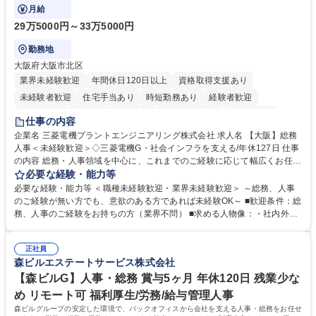
月給
29万5000円～33万5000円
勤務地
大阪府大阪市北区
業界未経験歓迎
年間休日120日以上
資格取得支援あり
未経験者歓迎
住宅手当あり
時短勤務あり
経験者歓迎
退職金あり
在宅OK
賞与あり
完全週休2日制
交通費支給
仕事の内容
駅近5分以内
土日祝休み
服装自由
寮・社宅あり
食事補助あり
企業名 三菱電機プラントエンジニアリング株式会社 求人名 【大阪】総務
人事＜未経験歓迎＞◇三菱電機G・社会インフラを支える/年休127日 仕事
の内容 総務・人事領域を中心に、これまでのご経験に応じて幅広くお任せ
します。 ＜具体的には＞ ・総務/人事労務（給与・社保・勤怠管理など）
必要な経験・能力等
・採用・教育研修 ・福利厚生運用 など ※基本的には事務所勤務ですが、
必要な経験・能力等 ＜職種未経験歓迎・業界未経験歓迎＞ ～総務、人事
採用や教育等の業務内容により、関西圏以外への日帰り・宿泊を伴う国内
のご経験が無い方でも、意欲のある方であれば未経験OK～ ■歓迎条件：総
出張もございます。 ※担当業務を持ちつつ、お互いに助け合いながら、総
務、人事のご経験をお持ちの方（業界不問） ■求める人物像：・社内外の
務部という組織として協力しながら進める体制です。 募集職種 【大阪】
関係各部門との調整を率先して行い、業務を円滑に遂行できる協調性やコ
総務人事＜未経験歓迎＞◇三菱電機G・社会インフラを支える/年休127日
ミュニケーション能力を持っている方 ・人事総務領域に興味がありゼネラ
正社員
リスト志向をお持ちの方 学歴・資格 学歴：大学院 大学 語学力： 資格：
森ビルエステートサービス株式会社
【森ビルG】人事・総務 賞与5ヶ月 年休120日 残業少な
め リモート可 福利厚生/労務/給与管理人事
森ビルグループの安定した環境で、バックオフィスから会社を支える人事・総務をお任せ