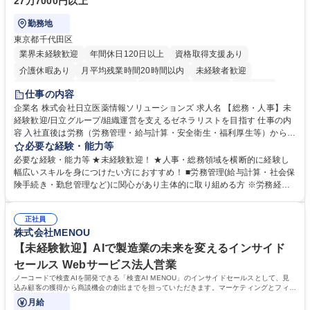
27万7000円以上
勤務地
東京都千代田区
業界未経験歓迎
年間休日120日以上
資格取得支援あり
介護休暇あり
月平均残業時間20時間以内
未経験者歓迎
住宅手当あり
時短勤務あり
退職金あり
在宅OK
賞与あり
仕事の内容
育休あり
完全週休2日制
交通費支給
土日祝休み
寮・社宅あり
企業名 株式会社日立医薬情報ソリューションズ 求人名 【総務・人事】未
経験歓迎/日立グループ/組織運営を支えるゼネラリストを目指す 仕事の内
容 入社直後は労務（労務管理・給与計算・安全衛生・福利厚生等）からお
任せいたします。将来は総務・採用・教育業務へ守備範囲を広げ、組織運
必要な経験・能力等
営を支えるゼネラリストをめざせます。 ・初期業務：労働時間管理、給与
必要な経験・能力等 ★未経験歓迎！ ★人事・総務領域を横断的に経験し
計算、社会保険対応、福利厚生管理、安全衛生、健康経営推進等をお任せ
幅広いスキルを身につけたい方におすすめ！ ■労務管理(給与計算・社会保
します。ご経験に応じて、休職者管理など、幅広く経験を積んでいただき
険手続き・勤怠管理など)に関心があり主体的に取り組める方 ※労務経験
ます。 ・将来的な広がり：総務・採用・教育・税務対応・経営企画等。
者は早期にご活躍いただけます。 ■チームで仕事を推進できる方■将来は
★メンバーがマンツーマンで丁寧に教えるため、ご経験が浅くても安心！
マネジメント職として活躍したい 【尚可】■人事、労務、採用、教育業務
幅広く経験を積みたい意欲がある方に最適な環境です。 募集職種 【総
正社員
のご経験 ■労務管理（給与計算・社会保険手続き・勤怠管理など）の経験
株式会社MENOU
務・人事】未経験歓迎/日立グループ/組織運営を支えるゼネラリストを目
■衛生管理者の資格をお持ちの方 学歴・資格 学歴：大学院 大学 高専 短大
指す
専修学校 高校 語学力： 資格：
【未経験歓迎】AIで製造業の未来を変えるインサイド
セールス Webサービス法人営業
ノーコードで検査AIを開発できる「検査AI MENOU」のインサイドセールスとして、見
込み顧客の獲得から商談機会の創出までを担っていただきます。マーケティングとフィー
ルドセールスをつなぐ役割として、
月給