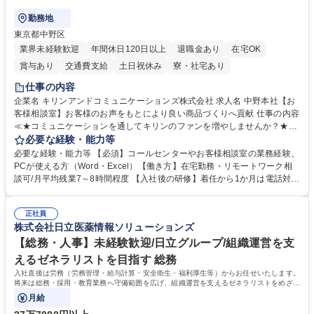
勤務地
東京都中野区
業界未経験歓迎
年間休日120日以上
退職金あり
在宅OK
賞与あり
交通費支給
土日祝休み
寮・社宅あり
仕事の内容
企業名 キリンアンドコミュニケーションズ株式会社 求人名 中野本社【お
客様相談室】お客様のお声をもとにより良い商品づくりへ貢献 仕事の内容
≪★コミュニケーションを通してキリンのファンを増やしませんか？★≫
お客様のお声をより良い商品づくりに活かしていく上で、窓口となるお客
必要な経験・能力等
様相談室でのお仕事です。 日々お客様からいただくキリングループへのご
必要な経験・能力等 【必須】コールセンターやお客様相談室の業務経験、
意見を、企業活動に活かしています。お客様からの声に迅速かつ誠意をも
PCが使える方（Word・Excel）【働き方】在宅勤務・リモートワーク相
って対応、情報提供するとともにグループ内活動に反映しています。 【具
談可/月平均残業7～8時間程度 【入社後の研修】着任から1か月は電話対応
体的には】電話応対、メール、お手紙対応、ご指摘品調査報告書作成、有
のOJTを中心に実施し、電話対応に慣れた段階でメール・手紙のOJTを実
人チャットボット対応など。 【1日の対応件数】■電話：月間一人当たり
施する予定です。独り立ち以降もしっかりフォローする体制を整えていま
平均100件前後■メール・手紙：同上40件前後 募集職種 中野本社【お客様
正社員
すのでご安心ください。 【当社について】キリングループの広報機能を担
株式会社日立医薬情報ソリューションズ
相談室】お客様のお声をもとにより良い商品づくりへ貢献
う会社として、お客様との出会いを大切にし、磨き上げたホスピタリティ
を込めてコミュニケーションをとりながら広報関連業務を行っておりま
【総務・人事】未経験歓迎/日立グループ/組織運営を支
す。 学歴・資格 学歴：大学院 大学 高専 短大 専修学校 高校 語学力： 資
えるゼネラリストを目指す 総務
格：
入社直後は労務（労務管理・給与計算・安全衛生・福利厚生等）からお任せいたします。
将来は総務・採用・教育業務へ守備範囲を広げ、組織運営を支えるゼネラリストをめざせ
ます。
月給