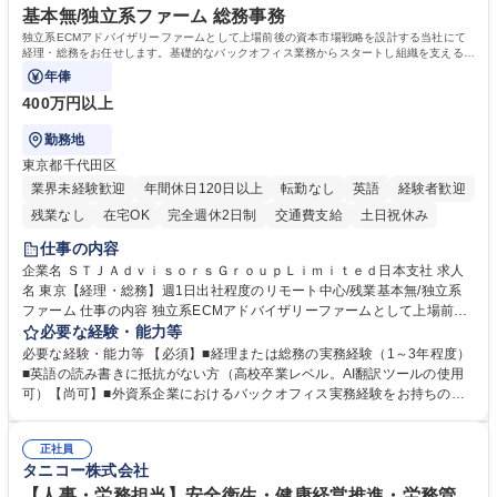
基本無/独立系ファーム 総務事務
独立系ECMアドバイザリーファームとして上場前後の資本市場戦略を設計する当社にて
経理・総務をお任せします。基礎的なバックオフィス業務からスタートし組織を支える専
任担当として広く活躍できる環境です。
年俸
400万円以上
勤務地
東京都千代田区
業界未経験歓迎
年間休日120日以上
転勤なし
英語
経験者歓迎
残業なし
在宅OK
完全週休2日制
交通費支給
土日祝休み
仕事の内容
企業名 ＳＴＪＡｄｖｉｓｏｒｓＧｒｏｕｐＬｉｍｉｔｅｄ日本支社 求人
名 東京【経理・総務】週1日出社程度のリモート中心/残業基本無/独立系
ファーム 仕事の内容 独立系ECMアドバイザリーファームとして上場前後
の資本市場戦略を設計する当社にて経理・総務をお任せします。基礎的な
必要な経験・能力等
バックオフィス業務からスタートし組織を支える専任担当として広く活躍
必要な経験・能力等 【必須】■経理または総務の実務経験（1～3年程度）
できる環境です。 ■日常経理、月次および年次決算サポート業務 ■本国
■英語の読み書きに抵抗がない方（高校卒業レベル。AI翻訳ツールの使用
（グローバル）との英文メール対応（AI翻訳ツール等を使用しての対応で
可）【尚可】■外資系企業におけるバックオフィス実務経験をお持ちの方
問題ございません） ■オフィス環境整備、郵便物の発送・受取等の総務業
【必須・尚可要件】簿記などの特別な資格や、TOEIC等のスコアは求めて
務全般 ■その他バックオフィス関連サポート ※ご経験に合わせて無理なく
おりません。日々の事務処理を丁寧かつ正確に行える方を歓迎します。
業務をお任せします。残業も基本的には発生せず、ご自身のペースで業務
正社員
【働き方について】現在は週4日程度の在宅勤務を実施しており、ワーク
タニコー株式会社
を進めやすく定着率の高い環境です。 募集職種 東京【経理・総務】週1日
ライフバランスを重視する方に最適な環境です（フルリモートも面接で相
出社程度のリモート中心/残業基本無/独立系ファーム
談可）。【求める人物像】幅広いバックオフィス業務に柔軟に対応でき、
【人事・労務担当】安全衛生・健康経営推進・労務管