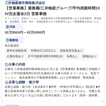
三井物産都市開発株式会社
当社の指定する業務 募集職種 【カスタマーサクセス】リモートメイン/医
カスタマーサクセス組織を強化するための増員採用です。営業担当からの
療データ解析システム/完全週休2日
丁寧なOJTがあり、医療データ解析の専門知識をキャッチアップできる環
【営業事務】業務職/三井物産グループ/平均残業時間10
境です。社会貢献性の高い分野で専門性を磨きたい方を歓迎します。 学
H/完全週休2日 営業事務
歴・資格 学歴：大学院 大学 高専 短大 専修学校 高校 語学力： 資格：
オフィスビル、賃貸マンション、物流倉庫等の不動産開発事業における用地取得、開発推
進、賃貸運営、売却、仲介・活用提案等を行う営業部門において事務業務を担当いただき
ます。
月給
30万9500円～43万4000円
勤務地
東京都港区
業界未経験歓迎
年間休日120日以上
資格取得支援あり
介護休暇あり
月平均残業時間20時間以内
転勤なし
退職金あり
在宅OK
賞与あり
育休あり
完全週休2日制
交通費支給
仕事の内容
駅近5分以内
土日祝休み
寮・社宅あり
企業名 三井物産都市開発株式会社 求人名 【営業事務】業務職/三井物産グ
ループ/平均残業時間10H/完全週休2日 仕事の内容 オフィスビル、賃貸マ
ンション、物流倉庫等の不動産開発事業における用地取得、開発推進、賃
貸運営、売却、仲介・活用提案等を行う営業部門において事務業務を担当
必要な経験・能力等
いただきます。 【詳細】・契約書管理、契約書製本、捺印対応、ファイリ
必要な経験・能力等 【必須条件】■学歴：4年制大学卒業以上【歓迎】■宅
ング、登記簿取得、調書取得・支払業務（各種費用支払、支払管理、請
建士資格保有者※応募に際し必須としている資格はありません。宅建士資
求・支払データ登録、取引先マスター申請対応）・予算作成及び予実管
格をお持ちでない方は入社後に取得を推奨しております（取得・維持費用
理・各種稟議書、報告書作成業務・各種台帳管理、交際費・会議費支払報
の一部補助あり） 【求める人物像】 ・向学心豊かで、主体的に行動でき
告書作成及び月次管理・部内総務庶務全般 など※※配属先によっては上記
る方。 ・社内外の多様な関係者と協調して業務を進められるコミュニケー