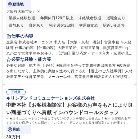
勤務地
大阪府大阪市淀川区
業界未経験歓迎
年間休日120日以上
未経験者歓迎
退職金あり
賞与あり
育休あり
完全週休2日制
交通費支給
駅近5分以内
土日祝休み
仕事の内容
企業名 株式会社キーエンス 求人名 【大阪・京都・滋賀】営業事務 ※未経
験可 仕事の内容 【仕事内容】大阪営業所、京都営業所、滋賀営業所いず
れかにて営業事務をお任せ。 【詳細】電話応対・データ入力・伝票や見積
の作成・カタログ送付・来客対応・営業所内で発生する事務業務や業務改
必要な経験・能力等
善をお任せ。 【教育制度】ご入社後、育成担当とペアになりながらOJTに
必要な経験・能力等 【必須】■協調性を持って業務推進出来る方 ■改善案
て業務を覚えていただくことが可能です。業務システムがきちんと構築さ
を出しながら、主体的に業務を進めて行ける方 【過去のご入社事例】人材
れているため、スムーズに仕事に慣れることができる環境です。また、
派遣業界や保育業界等、メーカー以外、営業事務未経験者の入社実績有
「チームで成果を出す文化」があり、良いやり方を積極的に共有しながら
【当社の事務職について】単なる事務ではなく主体性を発揮したサポート
常に改善を目指す風土のため、安心して業務に取り組んでいただけます。
により、キーエンスの付加価値向上に貢献します。ベースの定型業務に加
募集職種 【大阪・京都・滋賀】営業事務 ※未経験可
正社員
えて、お客様や社員の状況に合わせ、能動的なサポート、改善の動きも期
キリンアンドコミュニケーションズ株式会社
待され。組織を支えるスペシャリストとして、チームに貢献し、結果的に
社員から頼られる存在になることができます。平均19:30の退勤以降の業
中野本社【お客様相談室】お客様のお声をもとにより良
務の持ち帰りも禁止されており、メリハリのある働き方となります。 学
い商品づくりへ貢献 インバウンドコールスタッフ
歴・資格 学歴：大学院 大学 高専 短大 語学力： 資格：
≪★コミュニケーションを通してキリンのファンを増やしませんか？★≫ お客様のお声
をより良い商品づくりに活かしていく上で、窓口となるお客様相談室でのお仕事です。
月給
30万円