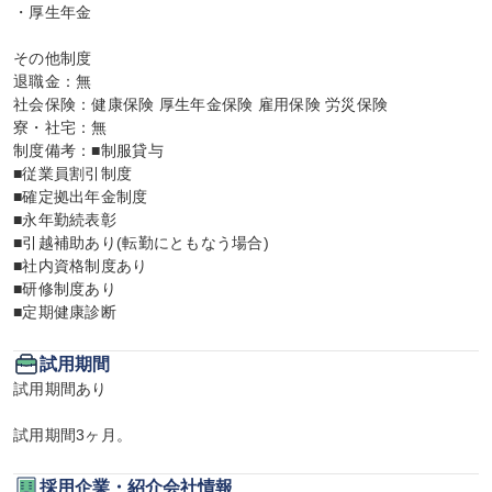
・厚生年金

その他制度

退職金：無

社会保険：健康保険 厚生年金保険 雇用保険 労災保険

寮・社宅：無

制度備考：■制服貸与

■従業員割引制度

■確定拠出年金制度

■永年勤続表彰

■引越補助あり(転勤にともなう場合)

■社内資格制度あり

■研修制度あり

■定期健康診断
試用期間
試用期間あり

試用期間3ヶ月。
採用企業・紹介会社情報