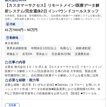
株式会社4DIN
や社内副業等を活用し、 一人ひとりが挑戦できるカルチャーが浸透してい
ます。 学歴・資格 学歴：大学院 大学 高専 短大 専修学校 高校 語学力：
【カスタマーサクセス】リモートメイン/医療データ解
資格：
析システム/完全週休2日 インバウンドコールスタッフ
大学病院、製薬企業、研究機関等に対し、自社開発の医療データ解析システムを最大限に
活用し、研究成果を最大化していただくための導入後サポートや解析コンサルティング、
活用アドバイス業務等をお任せします。
月給
41万7000円～50万円
勤務地
東京都港区
業界未経験歓迎
年間休日120日以上
転勤なし
経験者歓迎
研修あり
在宅OK
育休あり
完全週休2日制
交通費支給
駅近5分以内
土日祝休み
仕事の内容
企業名 株式会社４ＤＩＮ 求人名 【カスタマーサクセス】リモートメイン/
医療データ解析システム/完全週休2日 仕事の内容 大学病院、製薬企業、
研究機関等に対し、自社開発の医療データ解析システムを最大限に活用
し、研究成果を最大化していただくための導入後サポートや解析コンサル
必要な経験・能力等
ティング、活用アドバイス業務等をお任せします。 ■活用コンサルティン
必要な経験・能力等 【いずれか必須】■Tableau（タブロー）を用いたダ
グ：疾患再発率の調査や薬剤効果の可視化等の目的に合わせ、プラットフ
ッシュボード作成・データ分析経験■製薬業界における開発職やCRA、M
ォーム上で可能な解析手法を提案 ■オンボーディング：ツールの操作説明
Rなど医師や研究者等との折衝経験をお持ちの方 【歓迎】■ITツールを用
に加え医療統計やデータ抽出の基礎レクチャー■開発へのフィードバッ
いた顧客サポート経験 【働き方】リモートメインのため、どこからでも参
ク：ユーザー要望を開発部門へ繋ぎ、プロダクトの利便性向上へ貢献。医
画可能です。オンラインツール（ZoomやTeams等）を用いた柔軟なサポ
療現場のDX化を推進するやりがいがあります。【業務内容の変更範囲】
正社員
ート体制を構築しています。 【採用背景】導入先が急増しており、専任の