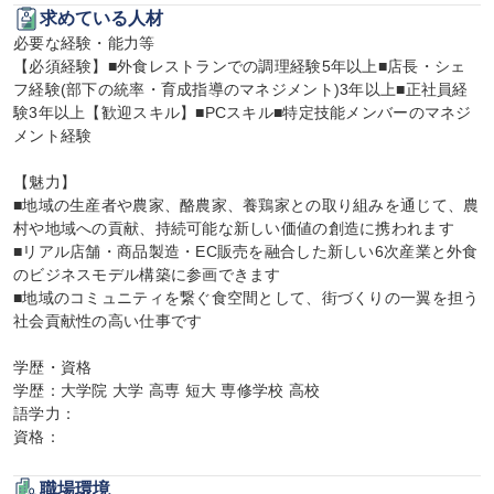
求めている人材
必要な経験・能力等

【必須経験】■外食レストランでの調理経験5年以上■店長・シェ
フ経験(部下の統率・育成指導のマネジメント)3年以上■正社員経
験3年以上【歓迎スキル】■PCスキル■特定技能メンバーのマネジ
メント経験

【魅力】

■地域の生産者や農家、酪農家、養鶏家との取り組みを通じて、農
村や地域への貢献、持続可能な新しい価値の創造に携われます

■リアル店舗・商品製造・EC販売を融合した新しい6次産業と外食
のビジネスモデル構築に参画できます

■地域のコミュニティを繋ぐ食空間として、街づくりの一翼を担う
社会貢献性の高い仕事です

学歴・資格

学歴：大学院 大学 高専 短大 専修学校 高校

語学力：

資格：
職場環境