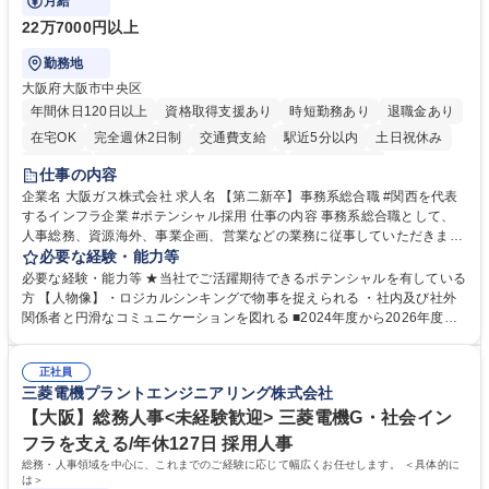
月給
22万7000円以上
勤務地
大阪府大阪市中央区
年間休日120日以上
資格取得支援あり
時短勤務あり
退職金あり
在宅OK
完全週休2日制
交通費支給
駅近5分以内
土日祝休み
服装自由
第二新卒歓迎
寮・社宅あり
食事補助あり
仕事の内容
企業名 大阪ガス株式会社 求人名 【第二新卒】事務系総合職 #関西を代表
するインフラ企業 #ポテンシャル採用 仕事の内容 事務系総合職として、
人事総務、資源海外、事業企画、営業などの業務に従事していただきま
す。 【業務内容の一例】■所属事業部の勤労業務 ■海外に関係する各種業
必要な経験・能力等
務 ■営業部門の企画スタッフ、ルート営業 【キャリアパス】入社後の配属
必要な経験・能力等 ★当社でご活躍期待できるポテンシャルを有している
ポジションで一定期間ご活躍頂いた後、本人の適性及び将来のキャリアを
方 【人物像】・ロジカルシンキングで物事を捉えられる ・社内及び社外
鑑みてジョブローテーションを行います。 【育成】OJTでの現場育成や研
関係者と円滑なコミュニケーションを図れる ■2024年度から2026年度ま
修カリキュラムを通じて、Daigasグループの業務で必要となる知識につい
での3ヵ年を対象とする「Daigasグループ中期経営計画2026」を策定しま
て学んでいただきます。 募集職種 【第二新卒】事務系総合職 #関西を代
した。https://www.osakagas.co.jp/company/press/pr2024/1777576_564
表するインフラ企業 #ポテンシャル採用
正社員
72.html ■エネルギーセキュリティの不安定化や気候変動による自然災害の
三菱電機プラントエンジニアリング株式会社
甚大化など、これまで以上に社会課題解決の重要性が高まっています。
「未来の日常」の創造に向けて持続可能な社会の実現に貢献してまいりま
【大阪】総務人事<未経験歓迎> 三菱電機G・社会イン
す。 学歴・資格 学歴：大学院 大学 語学力： 資格：
フラを支える/年休127日 採用人事
総務・人事領域を中心に、これまでのご経験に応じて幅広くお任せします。 ＜具体的に
は＞