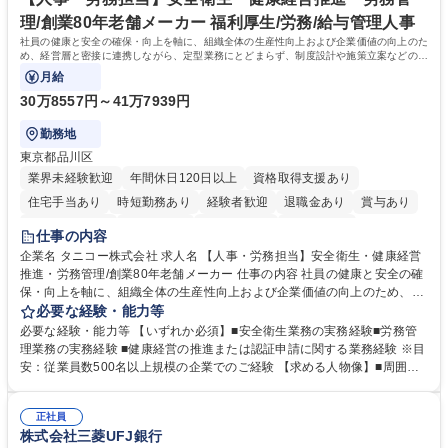
社内外と円滑にコミュニケーションを取りながら業務を推進できる方 学
理/創業80年老舗メーカー 福利厚生/労務/給与管理人事
歴・資格 学歴：大学院 大学 高専 短大 専修学校 高校 語学力： 資格：
社員の健康と安全の確保・向上を軸に、組織全体の生産性向上および企業価値の向上のた
め、経営層と密接に連携しながら、定型業務にとどまらず、制度設計や施策立案などの上
流工程から関与していただきます。
月給
30万8557円～41万7939円
勤務地
東京都品川区
業界未経験歓迎
年間休日120日以上
資格取得支援あり
住宅手当あり
時短勤務あり
経験者歓迎
退職金あり
賞与あり
完全週休2日制
交通費支給
駅近5分以内
土日祝休み
仕事の内容
寮・社宅あり
企業名 タニコー株式会社 求人名 【人事・労務担当】安全衛生・健康経営
推進・労務管理/創業80年老舗メーカー 仕事の内容 社員の健康と安全の確
保・向上を軸に、組織全体の生産性向上および企業価値の向上のため、経
営層と密接に連携しながら、定型業務にとどまらず、制度設計や施策立案
必要な経験・能力等
などの上流工程から関与していただきます。 【主な業務内容】■安全衛生
必要な経験・能力等 【いずれか必須】■安全衛生業務の実務経験■労務管
業務（ストレスチェック、健康診断の運用、産業医との連携 など）■健康
理業務の実務経験 ■健康経営の推進または認証申請に関する業務経験 ※目
経営認証取得に向けた企画・推進■労務管理（労働時間の分析、労働環境
安：従業員数500名以上規模の企業でのご経験 【求める人物像】■周囲
の改善）■規程改定、制度設計、業務改善の推進■労働基準監督署対応、団
（社員・経営層）と円滑にコミュニケーションを図れる方■労務課題に対
体交渉対応 など 【採用背景】現在組織変革期の為、労務領域から組織力
し、迅速かつ的確に対応できる問題解決力をお持ちの方■チームおよび他
を底上げすべく、ともにご活躍いただける方の増員募集となります。 募集
正社員
部門と連携しながら業務を推進できる方■Excelや労務管理システムの実務
株式会社三菱UFJ銀行
職種 【人事・労務担当】安全衛生・健康経営推進・労務管理/創業80年老
使用経験をお持ちの方 学歴・資格 学歴：大学院 大学 高専 短大 専修学校