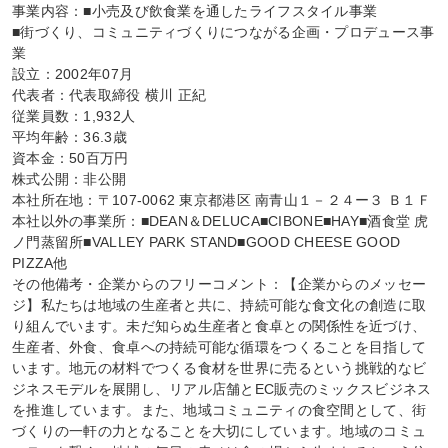
事業内容：■小売及び飲食業を通したライフスタイル事業

■街づくり、コミュニティづくりにつながる企画・プロデュース事
業

設立：2002年07月

代表者：代表取締役 横川 正紀

従業員数：1,932人

平均年齢：36.3歳

資本金：50百万円

株式公開：非公開

本社所在地：〒107-0062 東京都港区 南青山１－２４ー３ Ｂ１Ｆ

本社以外の事業所：■DEAN＆DELUCA■CIBONE■HAY■酒食堂 虎
ノ門蒸留所■VALLEY PARK STAND■GOOD CHEESE GOOD 
PIZZA他

その他備考・企業からのフリーコメント：【企業からのメッセー
ジ】私たちは地域の生産者と共に、持続可能な食文化の創造に取
り組んでいます。未だ知らぬ生産者と食卓との関係性を近づけ、
生産者、外食、食卓への持続可能な循環をつくることを目指して
います。地元の材料でつくる食材を世界に売るという挑戦的なビ
ジネスモデルを展開し、リアル店舗とEC販売のミックスビジネス
を推進しています。また、地域コミュニティの食空間として、街
づくりの一軒の力となることを大切にしています。地域のコミュ