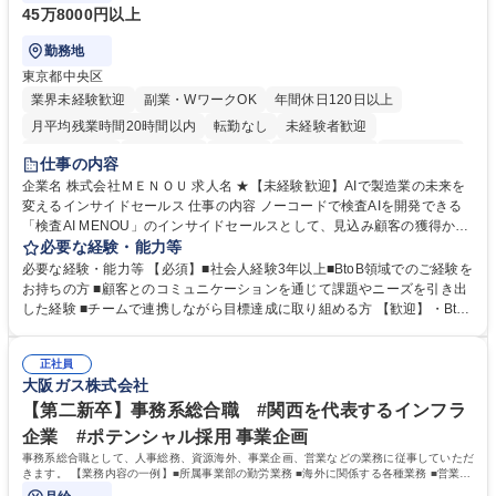
45万8000円以上
勤務地
東京都中央区
業界未経験歓迎
副業・WワークOK
年間休日120日以上
月平均残業時間20時間以内
転勤なし
未経験者歓迎
時短勤務あり
経験者歓迎
在宅OK
完全週休2日制
交通費支給
仕事の内容
駅近5分以内
土日祝休み
服装自由
企業名 株式会社ＭＥＮＯＵ 求人名 ★【未経験歓迎】AIで製造業の未来を
変えるインサイドセールス 仕事の内容 ノーコードで検査AIを開発できる
「検査AI MENOU」のインサイドセールスとして、見込み顧客の獲得から
商談機会の創出までを担っていただきます。マーケティングとフィールド
必要な経験・能力等
セールスをつなぐ役割として、 適切なタイミングで顧客とコミュニケーシ
必要な経験・能力等 【必須】■社会人経験3年以上■BtoB領域でのご経験を
ョンを取りながら、受注につながる商談機会の最大化を目指します。 【具
お持ちの方 ■顧客とのコミュニケーションを通じて課題やニーズを引き出
体的な仕事内容】 リードへの電話・メールによるアプローチ/リードナー
した経験 ■チームで連携しながら目標達成に取り組める方 【歓迎】・BtoB
チャリングおよび商談創出/CRMを活用した顧客情報の管理・分析/マーケ
SaaS企業での営業またはインサイドセールス経験 ・製造業向けの営業経
ティング施策と連携したフォローアップ/商談化率向上に向けた改善提案・
験 ・オフライン・オンラインセミナー登壇経験 ・マーケティング施策の
実行/フィールドセールスへの案件連携 募集職種 ★【未経験歓迎】AIで製
正社員
企画・実行経験 ・CRM・リードナーチャリングに関する知見 ・データを
大阪ガス株式会社
造業の未来を変えるインサイドセールス
もとに営業プロセスを改善した経験 学歴・資格 学歴：大学院 大学 高専 短
大 専修学校 高校 語学力： 資格：
【第二新卒】事務系総合職 #関西を代表するインフラ
企業 #ポテンシャル採用 事業企画
事務系総合職として、人事総務、資源海外、事業企画、営業などの業務に従事していただ
きます。 【業務内容の一例】■所属事業部の勤労業務 ■海外に関係する各種業務 ■営業部
門の企画スタッフ、ルート営業