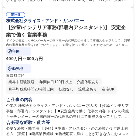
（医師）からの電話、FAX、ネット申請に伴う相談受付 ・複雑な案件のへ
間勤務」で残業も少なくワークライフバランスは抜群です。 【将来的な業
のエスカレーション・連携対応 募集職種 第二新卒歓迎！【正社員事務】
務（各種委員会運営）】 ・学会内における各種委員会のスケジュール調
年休120日/デスクワーク中心で残業少なめ
正社員
整、資料作成、当日の運営サポート 学歴・資格 学歴：大学院 大学 語学
株式会社クライス・アンド・カンパニー
力： 資格：
【汐留/インテリア事務(部署内アシスタント)】 安定企
業で働く 営業事務
ドイツの高級キッチンメーカーの国内唯一の代理店の当社にて事務スタッフとして、部署
内の事務業務全般をお任せいたします。 裁量を持って働いていただけるため、スキルア
ップも可能です。
年俸
400万円～600万円
勤務地
東京都港区
業界未経験歓迎
年間休日120日以上
介護休暇あり
月平均残業時間20時間以内
転勤なし
退職金あり
在宅OK
育休あり
完全週休2日制
インセンティブあり
交通費支給
仕事の内容
駅近5分以内
土日祝休み
企業名 株式会社クライス・アンド・カンパニー 求人名 【汐留/インテリア
事務（部署内アシスタント）】■安定企業で働く 仕事の内容 ドイツの高級
キッチンメーカーの国内唯一の代理店の当社にて事務スタッフとして、部
署内の事務業務全般をお任せいたします。 裁量を持って働いていただける
必要な経験・能力等
ため、スキルアップも可能です。 【部署内の事務業務全般】 ■サンプルの
必要な経験・能力等 【必須】■事務・アシスタントのご経験が３年以上有
仕分け・整理 ■電話応対 ■書類作成（会議資料、お客様宛請求書、支払書
る方 【歓迎】■建築業界経験 ★臨機応変に動くことが好きな方におススメ