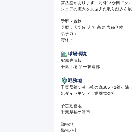
営基盤があります。海外13か国にグ
シェアの拡大を見据えた取り組みを展
学歴・資格

学歴：大学院 大学 高専 専修学校

語学力：

資格：
職場環境
配属先情報

千葉工場 第一製造部
勤務地
千葉県袖ケ浦市椎の森385-42袖ケ浦
旭ダイヤモンド工業株式会社

予定勤務地

千葉県袖ケ浦市

勤務地

勤務地①
