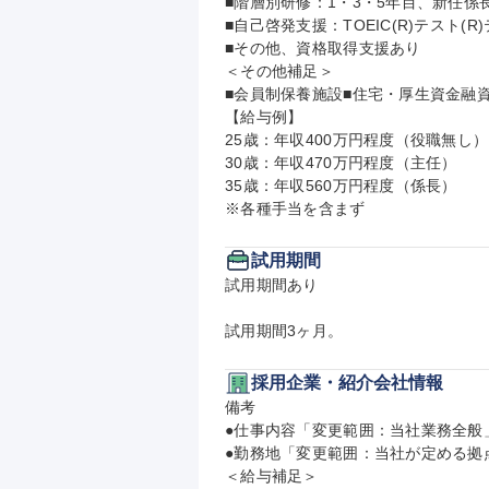
■階層別研修：1・3・5年目、新任係長
■自己啓発支援：TOEIC(R)テスト
■その他、資格取得支援あり

＜その他補足＞

■会員制保養施設■住宅・厚生資金融資
【給与例】

25歳：年収400万円程度（役職無し）

30歳：年収470万円程度（主任）

35歳：年収560万円程度（係長）

※各種手当を含まず
試用期間
試用期間あり

試用期間3ヶ月。
採用企業・紹介会社情報
備考

●仕事内容「変更範囲：当社業務全般」
●勤務地「変更範囲：当社が定める拠点
＜給与補足＞
