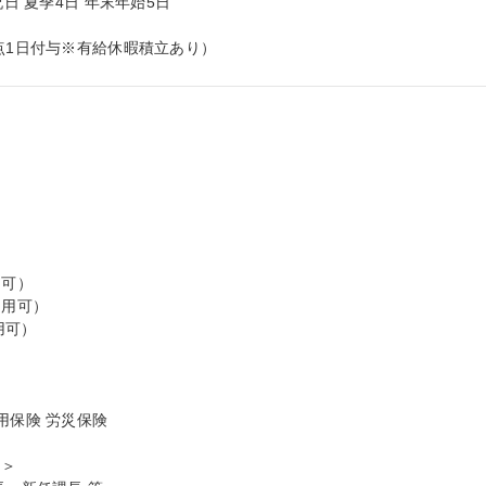
日 夏季4日 年末年始5日



点1日付与※有給休暇積立あり）
可）

用可）

可）

保険 労災保険

＞
