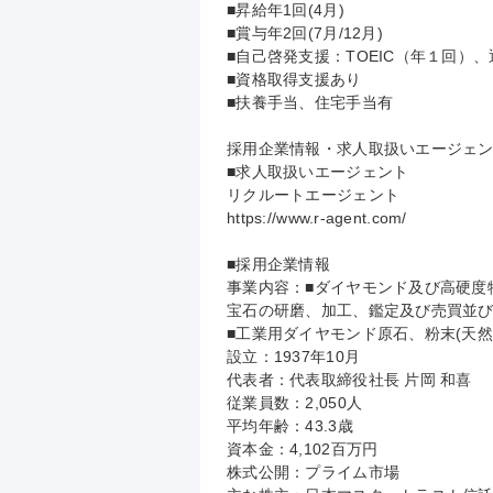
■昇給年1回(4月)

■賞与年2回(7月/12月)

■自己啓発支援：TOEIC（年１回）
■資格取得支援あり

■扶養手当、住宅手当有

採用企業情報・求人取扱いエージェン
■求人取扱いエージェント

リクルートエージェント

https://www.r-agent.com/

■採用企業情報

事業内容：■ダイヤモンド及び高硬度
宝石の研磨、加工、鑑定及び売買並び
■工業用ダイヤモンド原石、粉末(天然
設立：1937年10月

代表者：代表取締役社長 片岡 和喜

従業員数：2,050人

平均年齢：43.3歳

資本金：4,102百万円

株式公開：プライム市場
