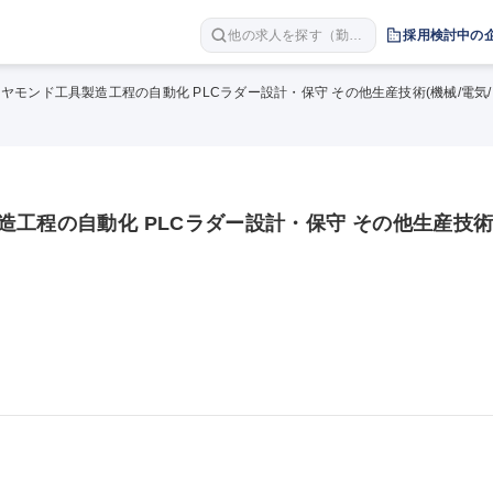
他の求人を探す（勤務
採用検討中の
地 職種 年収など）
ヤモンド工具製造工程の自動化 PLCラダー設計・保守 その他生産技術(機械/電気/
工程の自動化 PLCラダー設計・保守 その他生産技