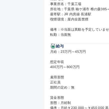
事業所名：千葉工場

所在地：千葉県 袖ケ浦市 椎の森385
最寄駅：JR 内房線 長浦駅

喫煙環境：屋内全面禁煙

備考：※当面は異動を予定していませ
転勤：当面無
給与
月給：23万円～45万円

想定年収

400万円～800万円

雇用形態

正社員

期間の定め：無

賃金形態

形態：月給制

備考：月給￥230,000～￥450,000 基