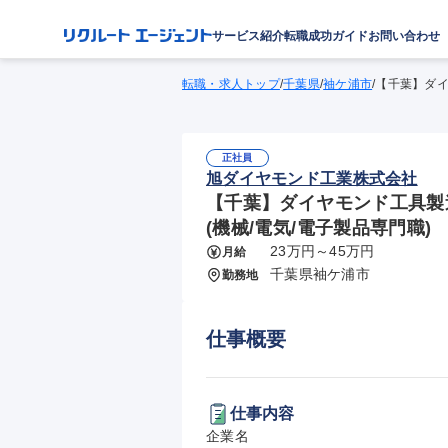
サービス紹介
転職成功ガイド
お問い合わせ
転職・求人トップ
/
千葉県
/
袖ケ浦市
/
【千葉】ダイ
正社員
旭ダイヤモンド工業株式会社
【千葉】ダイヤモンド工具製造
(機械/電気/電子製品専門職)
23万円～45万円
月給
千葉県袖ケ浦市
勤務地
仕事概要
仕事内容
企業名
