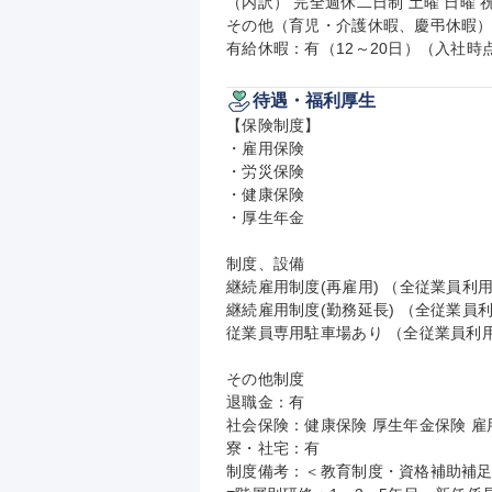
（内訳） 完全週休二日制 土曜 日曜 祝
その他（育児・介護休暇、慶弔休暇）
有給休暇：有（12～20日）（入社時
待遇・福利厚生
【保険制度】

・雇用保険

・労災保険

・健康保険

・厚生年金

制度、設備

継続雇用制度(再雇用) （全従業員利用
継続雇用制度(勤務延長) （全従業員利
従業員専用駐車場あり （全従業員利用
その他制度

退職金：有

社会保険：健康保険 厚生年金保険 雇用
寮・社宅：有

制度備考：＜教育制度・資格補助補足