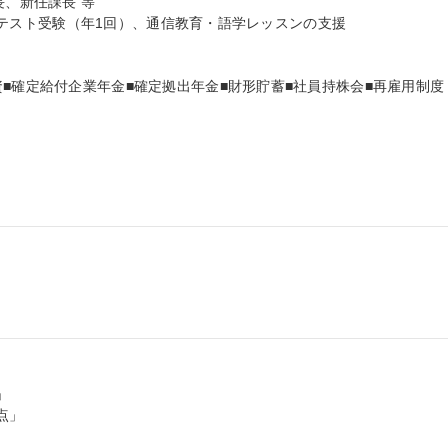
、新任課長 等

(R)テスト受験（年1回）、通信教育・語学レッスンの支援

■確定給付企業年金■確定拠出年金■財形貯蓄■社員持株会■再雇用制度



」
