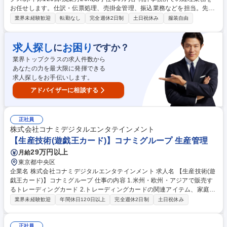
お任せします。仕訳・伝票処理、売掛金管理、振込業務などを担当。先輩
がつきっきりで指導するため未経験でも安心してスタートできます。 【具
業界未経験歓迎
転勤なし
完全週休2日制
土日祝休み
服装自由
体的には】仕訳・伝票処理や振込業務、売掛金の管理などの経理業務をメ
インにお任せします。会計ソフトは『PCA会計』を使用。先輩がつきっき
りで教えるため、未経験から無理なく始められます。ゆくゆくは決算業務
求人探し
お困り
に
ですか？
にも携わっていただきます。 【その他部内担当業務】郵便受信業務、福利
業界トップクラスの求人件数から
厚生イベントや研修会の企画・運営など部内業務を皆で協力・分担して行
あなたの力を最大限に発揮できる
ないます。 募集職種 【経理】未経験歓迎/フレックス制/年休120日/残業月
求人探しをお手伝いします。
20h以内
アドバイザーに相談する
正社員
株式会社コナミデジタルエンタテインメント
【生産技術(遊戯王カード)】コナミグループ 生産管理
29万円以上
月給
東京都中央区
企業名 株式会社コナミデジタルエンタテインメント 求人名 【生産技術(遊
戯王カード)】コナミグループ 仕事の内容 1.米州・欧州・アジアで販売す
るトレーディングカード 2.トレーディングカードの関連アイテム、家庭用
グッズ 下記の業務を上記担当に分かれてご担当頂きます。 ＜品質管理業
業界未経験歓迎
年間休日120日以上
完全週休2日制
土日祝休み
務＞※通常は品質管理の業務の割合が多くなっております。 安全性/信頼
性試験の実施、受け入れ検査、不具合の再発防止等 ＜生産管理業務＞ 工
場監査：生産委託工場の管理体制などのポテンシャル評価。 工場評価：不
正社員