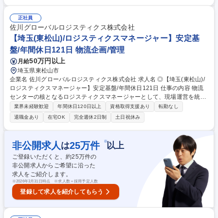
サルティング営業をお任せします！ 【業務内容詳細】■得意先への営業活
動、製品企画立案及び提案活動 ■仕入先（原材料メーカー/資材メーカー）
との企画立案、設計打合せ ■生産部門との製品設計・仕様などの調整業務
正社員
■その他（顧客からの依頼業務対応など） ★豊富なOEM実績と研究開発力
佐川グローバルロジスティクス株式会社
を背景に、販促手段の立案・販売支援までトータルでサポートし、お客様
【埼玉(東松山)/ロジスティクスマネージャー】安定基
のビジネス成功に貢献いただくことが可能です！ 募集職種 アピ【岐阜/法
盤/年間休日121日 物流企画/管理
人営業】健康食品の企画提案営業/健康食品総合受託メーカー最大手
50万円以上
月給
埼玉県東松山市
企業名 佐川グローバルロジスティクス株式会社 求人名 ◎【埼玉(東松山)/
ロジスティクスマネージャー】安定基盤/年間休日121日 仕事の内容 物流
センターの核となるロジスティクスマネージャーとして、現場運営を統
括・プロデュースします。最適な物流戦略を提案・実行し、現場の生産性
業界未経験歓迎
年間休日120日以上
資格取得支援あり
転勤なし
を最大化するミッションを担い、収支や人員の管理を遂行します。 ■戦略
退職金あり
在宅OK
完全週休2日制
土日祝休み
的マネジメント：物流センター全体の入出荷、在庫、人員、収支管理や、
データに基づいた効率的な運営の設計と実行を担当します。 ■顧客提案：
お客様の課題を分析し、コスト削減やリードタイム短縮などの最適なソリ
※
非公開求人
25
万件
は
以上
ューションを提案、交渉します。 ■現場改善：センターの状況を分析し、
ご登録いただくと、約
25
万件の
改善活動やレイアウト設計を主導して、生産性向上をリードします。 募集
非公開求人からご希望に沿った
職種 ◎【埼玉(東松山)/ロジスティクスマネージャー】安定基盤/年間休日1
求人をご紹介します。
21日
※
2026年3月31日時点 ※求人数＝採用予定人数
登録して求人を紹介してもらう