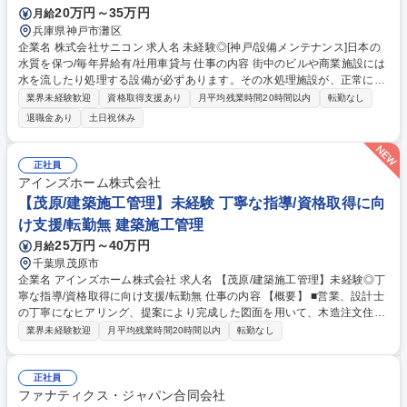
20万円～35万円
月給
兵庫県神戸市灘区
企業名 株式会社サニコン 求人名 未経験◎[神戸/設備メンテナンス]日本の
水質を保つ/毎年昇給有/社用車貸与 仕事の内容 街中のビルや商業施設には
水を流したり処理する設備が必ずあります。その水処理施設が、正常に作
動しているか/故障していないか/交換時期をいつにするか、メンテナンス
業界未経験歓迎
資格取得支援あり
月平均残業時間20時間以内
転勤なし
点検及び報告書作成等をご担当いただきます。 ～社会インフラである
退職金あり
土日祝休み
「水」の質を保つためのお仕事です！～■案件：当社が契約している各種
施設の点検 ■設備点検件数：4件/日 ■時間：平均2～3H/件 ■進め方：マン
ション設備2人1組で作業 ～未経験でもスキル･キャリアアップ可能～ 【入
正社員
社後】■メンター制度：1年間先輩よりマンツーマン指導 ■勉強会：グルー
アインズホーム株式会社
プ会社1～2年目入社の方々が参加 ■ジョブローテーション ■資格取得支援
【茂原/建築施工管理】未経験 丁寧な指導/資格取得に向
等 募集職種 未経験◎[神戸/設備メンテナンス]日本の水質を保つ/毎年昇給
け支援/転勤無 建築施工管理
有/社用車貸与
25万円～40万円
月給
千葉県茂原市
企業名 アインズホーム株式会社 求人名 【茂原/建築施工管理】未経験◎丁
寧な指導/資格取得に向け支援/転勤無 仕事の内容 【概要】 ■営業、設計士
の丁寧になヒアリング、提案により完成した図面を用いて、木造注文住
宅、木造建売分譲住宅の施工管理業務をお任せします。 【詳細】 ■現場デ
業界未経験歓迎
月平均残業時間20時間以内
転勤なし
ィレクターとして、工程/人材/品質の管理を担当。 ■工事の全工程を事前
にしっかり計画し、工程表を作成。 協力業者のスタッフとのコミュニケー
ションを常に図り、 工程表通りに工事を進められるように管理します。
正社員
[変更範囲:当社業務全般] 募集職種 【茂原/建築施工管理】未経験◎丁寧な
ファナティクス・ジャパン合同会社