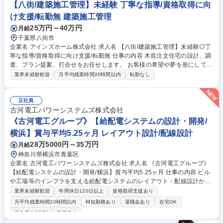
る作業場所も有。交代制での休憩や安全装置の設置など、社員の安全面に
【八街/建築施工管理】未経験 丁寧な指導/資格取得に向
配慮しておりますのでご安心ください。 募集職種 【春日井/自動車部品の
け支援/転勤無 建築施工管理
製造（3交代制】★未経験歓迎◆トヨタG
25万円～40万円
月給
千葉県八街市
企業名 アインズホーム株式会社 求人名 【八街/建築施工管理】未経験◎丁
寧な指導/資格取得に向け支援/転勤無 仕事の内容 木造注文住宅の設計、調
査、プラン提案、打合せをお任せします。 お客様の希望や夢を形にして、
カッコイイ、オシャレ、カワイイ家を 一緒に作り上げていきましょう。 ■
業界未経験歓迎
月平均残業時間20時間以内
転勤なし
木造建売分譲住宅の現場ディレクターとして、 工程/人材/品質の管理や指
揮を担当。 ■工事の全工程を事前にしっかり計画し、工程表を作成。 協力
業者のスタッフとのコミュニケーションを常に図り、 工程表通りに工事を
正社員
進められるように管理します。 [変更範囲:当社業務全般] 募集職種 【八街/
古河電工パワーシステムズ株式会社
建築施工管理】未経験◎丁寧な指導/資格取得に向け支援/転勤無
《古河電工グループ》【給配電システムの設計・開発/
横浜】賞与平均5.25ヶ月 レイアウト設計/配線設計
28万5000円～35万円
月給
神奈川県横浜市青葉区
企業名 古河電工パワーシステムズ株式会社 求人名 《古河電工グループ》
【給配電システムの設計・開発/横浜】賞与平均5.25ヶ月 仕事の内容 ビル
や工場等のインフラを支える給配電システムのレイアウト・配線設計か
ら、顧客への技術提案、工場への製造手配まで一貫して担当。デスクワー
業界未経験歓迎
年間休日120日以上
資格取得支援あり
クに留まらず、折衝や工程管理など幅広く活躍できる環境です。 【具体的
月平均残業時間20時間以内
時短勤務あり
退職金あり
在宅OK
業務】■顧客からの要求仕様の詳細確認、および要件定義 ■2DCADを用い
完全週休2日制
服装自由
た給配電システムの図面化、レイアウト設計 ■作成図面に基づく自社工場