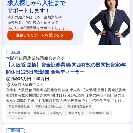
求人探し
入社まで
から
訪問■海外企業向け融資の起案にかかる業務全般の遂行■期中管理の高度化
や起案フローの効率化に資する企画立案・実行■国際業務についてのノウ
サポートします！
ハウ指導 募集職種 【国際業務】経験を活かして第一地銀で活躍/東証プラ
求人の紹介をはじめ、書類添削や
イム上場
面談対策、内定後の手続きまで
あなたの転職活動をサポートします。
登録してサポートを受ける
正社員
大阪府信用農業協同組合連合会
【大阪/淀屋橋】資金証券業務/関西有数の機関投資家/年
間休日125日/転勤無 金融ディーラー
36万円～40万円
月給
大阪府大阪市中央区
企業名 大阪府信用農業協同組合連合会 求人名 【大阪/淀屋橋】資金証券業
務/関西有数の機関投資家/年間休日125日/転勤無 仕事の内容 4兆円超の資
金を約200名で運用する関西有数の機関投資家です。信託併営認可を取得
した当会で資金証券業務を担当。運用する有価証券は約1兆円。転勤はな
業界未経験歓迎
年間休日120日以上
資格取得支援あり
く、定着率も極めて高いです。※総合職採用 持続的な有価証券運用を実現
月平均残業時間20時間以内
転勤なし
退職金あり
完全週休2日制
するための管理体制の整備をミッションに、下記業務をご担当いただきま
土日祝休み
す。 ■有価証券の運用業務（内外債券、内外株式、REIT、先物等） ■運用
戦略の検討 ■運用商品の選定/約定 ■リスク分析/モニタリング ■報告業務
正社員
等 募集職種 【大阪/淀屋橋】資金証券業務/関西有数の機関投資家/年間休日