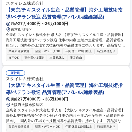
スタイレム株式会社
【東京/テキスタイル生産・品質管理】海外工場技術指
導/ベテラン歓迎 品質管理(アパレル/繊維製品)
27万4000円～36万1000円
月給
東京都渋谷区
企業名 スタイレム株式会社 求人名 【東京/テキスタイル生産・品質管理】
海外工場技術指導/ベテラン歓迎 仕事の内容 生地の生産管理・品質管理を
担当し、国内外の工場での技術指導や品質改善に携わります。高品質な製
品を効率的に生産するための工程管理や現場指導を行い、一定の品質を保
業界未経験歓迎
副業・WワークOK
年間休日120日以上
時短勤務あり
つための改善活動を推進します。 【具体的には】生地の生産管理、品質管
在宅OK
完全週休2日制
土日祝休み
服装自由
理、品質改善、工程管理を担当。海外工場（インドネシア、インド、ベト
ナム、タイなど）での技術指導も行います。【業務内容】工場での温度管
理や工程管理の指導、品質にムラが出た際の原因分析と改善策の提案、現
正社員
地スタッフへの技術指導などを通じて、高品質な製品の安定生産を実現し
スタイレム株式会社
ます。 募集職種 【東京/テキスタイル生産・品質管理】海外工場技術指導/
【大阪/テキスタイル生産・品質管理】海外工場技術指
ベテラン歓迎
導/ベテラン歓迎 品質管理(アパレル/繊維製品)
27万4000円～36万1000円
月給
大阪府大阪市浪速区
企業名 スタイレム株式会社 求人名 【大阪/テキスタイル生産・品質管理】
海外工場技術指導/ベテラン歓迎 仕事の内容 生地の生産管理・品質管理を
担当し、国内外の工場での技術指導や品質改善に携わります。高品質な製
品を効率的に生産するための工程管理や現場指導を行い、一定の品質を保
業界未経験歓迎
副業・WワークOK
年間休日120日以上
時短勤務あり
つための改善活動を推進します。 【具体的には】生地の生産管理、品質管