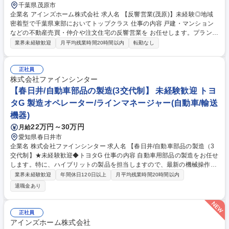
千葉県茂原市
企業名 アインズホーム株式会社 求人名 【反響営業(茂原)】未経験◎地域
密着型で千葉県東部においてトップクラス 仕事の内容 戸建・マンション
などの不動産売買・仲介や注文住宅の反響営業を お任せします。プランの
提案や見積り等のお客様との打ち合わせ 、 契約から引き渡しまでのお客
業界未経験歓迎
月平均残業時間20時間以内
転勤なし
様の対応を担当します。 コストをできる限り抑えながらも、お客様の希望
の間取りに合わせながら 提案をすることができ、自社所有の土地の仕入れ
もできているため お客様の幅広いニーズにお応えすることができます。
正社員
将来的に用地仕入れの営業もお任せする可能性もあります。 ※職務内容の
株式会社ファインシンター
変更範囲：当社業務全般 募集職種 【反響営業(茂原)】未経験◎地域密着型
【春日井/自動車部品の製造(3交代制】 未経験歓迎 トヨ
で千葉県東部においてトップクラス
タG 製造オペレーター/ラインマネージャー(自動車/輸送
機器)
22万円～30万円
月給
愛知県春日井市
企業名 株式会社ファインシンター 求人名 【春日井/自動車部品の製造（3
交代制】★未経験歓迎◆トヨタG 仕事の内容 自動車用部品の製造をお任せ
します。特に、ハイブリットの製品を担当しますので、最新の機械操作も
行えます。工程毎に分かれ業務いただきますが、単純作業だけではなく一
業界未経験歓迎
年間休日120日以上
月平均残業時間20時間以内
定スキルの習得もいただける環境です。 【具体例】■製造業務：材料投
退職金あり
入、プレス機操作、成型品の加工・検査、次工程への運搬等■設備対応：
プレス型替え、品質確認、刃具交換、設備メンテナンス業務■教育体制：
OJT中心で先輩社員が丁寧に指導。資格取得支援制度も充実【環境に関し
正社員
て】空調完備しておりますが、設備特性上工程により夏場は40℃程度とな
アインズホーム株式会社