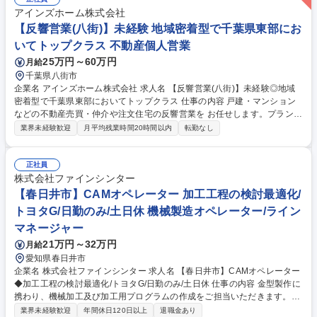
情報共有ができます。 ＜実績一覧＞https://www.nishimatsu.co.jp/ourwork
アインズホーム株式会社
s/ 募集職種 札幌【建設工事の安全管理】熟練者歓迎！プライム上場/フレ
【反響営業(八街)】未経験 地域密着型で千葉県東部にお
ックス制/土日祝休
いてトップクラス 不動産個人営業
25万円～60万円
月給
千葉県八街市
企業名 アインズホーム株式会社 求人名 【反響営業(八街)】未経験◎地域
密着型で千葉県東部においてトップクラス 仕事の内容 戸建・マンション
などの不動産売買・仲介や注文住宅の反響営業を お任せします。プランの
提案や見積り等のお客様との打ち合わせ 、 契約から引き渡しまでのお客
業界未経験歓迎
月平均残業時間20時間以内
転勤なし
様の対応を担当します。 コストをできる限り抑えながらも、お客様の希望
の間取りに合わせながら 提案をすることができ、自社所有の土地の仕入れ
もできているため お客様の幅広いニーズにお応えすることができます。
正社員
将来的に用地仕入れの営業もお任せする可能性もあります。 ※職務内容の
株式会社ファインシンター
変更範囲：当社業務全般 募集職種 【反響営業(八街)】未経験◎地域密着型
【春日井市】CAMオペレーター 加工工程の検討最適化/
で千葉県東部においてトップクラス
トヨタG/日勤のみ/土日休 機械製造オペレーター/ライン
マネージャー
21万円～32万円
月給
愛知県春日井市
企業名 株式会社ファインシンター 求人名 【春日井市】CAMオペレーター
◆加工工程の検討最適化/トヨタG/日勤のみ/土日休 仕事の内容 金型製作に
携わり、機械加工及び加工用プログラムの作成をご担当いただきます。
様々な加工機や汎用機械を扱うため、技術面のスキル習得が可能です。
業界未経験歓迎
年間休日120日以上
退職金あり