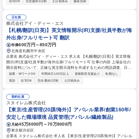
在宅OK
完全週休2日制
土日祝休み
服装自由
理、品質改善、工程管理を担当。海外工場（インドネシア、インド、ベト
ナム、タイなど）での技術指導も行います。【業務内容】工場での温度管
理や工程管理の指導、品質にムラが出た際の原因分析と改善策の提案、現
正社員
地スタッフへの技術指導などを通じて、高品質な製品の安定生産を実現し
株式会社アイ・ディー・エス
ます。 募集職種 【大阪/テキスタイル生産・品質管理】海外工場技術指導/
【札幌/翻訳(日英)】英文情報開示(IR)支援/社員半数が海
ベテラン歓迎
外出身/フルリモート可 翻訳
600万円～850万円
年俸
北海道札幌市中央区
企業名 株式会社アイ・ディー・エス 求人名 【札幌/翻訳(日英)】英文情報
開示(IR)支援/社員半数が海外出身/フルリモート可 仕事の内容 上場会社の
開示資料について、正確な英文開示資料を作成するための用語調査、日英
翻訳、英語ネイティブによるチェック、体裁調整、品質チェックなど、一
副業・WワークOK
年間休日120日以上
資格取得支援あり
転勤なし
連の翻訳プロセスを担当していただきます。 過去資料との整合性や用語の
英語
在宅OK
完全週休2日制
土日祝休み
厳密な統一、地道な調査・確認を重ね、正確性と一貫性を担保する翻訳を
行います。また経験や適性に応じ、翻訳プロセスの改善やマニュアル整
備、品質・スキル向上施策の企画・運用などにも携わっていただきます。
契約社員
単に翻訳品質を高めるだけでなく、チーム全体の生産性や品質向上につな
スタイレム株式会社
がる仕組みづくりに積極的に取り組める方を歓迎します。※スキルや経
【東京/生産管理(20課/海外)】アパレル業界/創業160年/
験、適性に応じた業務を調整いたします。 募集職種 【札幌/翻訳(日英)】
安定した職場環境 品質管理(アパレル/繊維製品)
英文情報開示(IR)支援/社員半数が海外出身/フルリモート可
45万8000円～70万8000円
月給
東京都渋谷区
企業名 スタイレム株式会社 求人名 【東京/生産管理(20課/海外)】アパレル