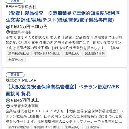
正社員
BEMAC株式会社
【愛媛】製品検査 ※造船業界で圧倒的知名度/福利厚
生充実 評価/実験/テスト(機械/電気/電子製品専門職)
21万円～28万円
月給
愛媛県今治市
企業名 ＢＥＭＡＣ株式会社 求人名 【愛媛】製品検査 ※造船業界で圧倒的
知名度/福利厚生充実 仕事の内容 当社の検査部門にて、船舶や産業プラン
ト向け電気機器の製造工程における最終検査業務を担当します。 【具体的
には】 ■完成品の通電チェックや動作検証 ■お客様への立会い 入社後は、
業界未経験歓迎
年間休日120日以上
退職金あり
完全週休2日制
先輩社員がマンツーマンで業務を指導。多くの社員が未経験からスタート
土日祝休み
しているため、安心して取り組める環境です。 ※変更の範囲：当社の事業
全般 募集職種 【愛媛】製品検査 ※造船業界で圧倒的知名度/福利厚生充実
正社員
株式会社PILLAR
【大阪/室長/安全保障貿易管理室】ベテラン歓迎/WEB
面接可 貿易
45万円以上
月給
大阪府大阪市西区
企業名 株式会社ＰＩＬＬＡＲ 求人名 【大阪/室長/安全保障貿易管理室】ベ
テラン歓迎/WEB面接可 仕事の内容 当社の安全保障貿易管理にまつわる業
務をお任せします。流体制御機器のニッチトップメーカーである当社にお
いて、安全保障貿易管理室として、取引が拡大している海外向けの輸出入
業界未経験歓迎
年間休日120日以上
退職金あり
土日祝休み