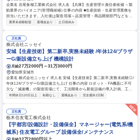
企業名 谷尾食糧工業株式会社 求人名 【兵庫】生産管理※責任者候補 ～製
餡業界のパイオニア(管理職候補) 仕事の内容 ■生産技術・生産管理業務を
担当いただきます。入社後は製造現場～品質管理・商品開発部門などを経
験し、その後生産部門長の下に配属していただき各種業務を1つ1つOJTで
業界未経験歓迎
退職金あり
土日祝休み
学びます。 【業務内容】 ■生産計画立案・管理 ／ 生産効率化 (製品品質/
歩留まり/設備効率・稼働 率の向上) ■ISO対応 ／ 製造現場の管理監督 ／
教育指導 ※業務の適性に合わせ異動有。基本は当人の希望・意欲を重視し
正社員
業務は決定致します。 募集職種 【兵庫】生産管理※責任者候補 ～製餡業
株式会社ニッセイ
界のパイオニア(管理職候補)
安城【生産技術】第二新卒,実務未経験 /年休124/ブラザ
ーG/新設備立ち上げ 機構設計
27万2000円～31万3000円
月給
愛知県安城市
企業名 株式会社ニッセイ 求人名 安城【生産技術】第二新卒,実務未経験◎/
年休124/ブラザーG/新設備立ち上げ 仕事の内容 ロボット・FA機器に不可
欠な「減速機」の製造現場にて、工法開発から新規設備の導入計画、工程
設計までを一貫して担当。徐々にステップアップしながら、幅広いスキル
年間休日120日以上
転勤なし
退職金あり
完全週休2日制
を身に着けることが可能です！ 【具体的には】■新製品の量産に向けた工
法開発、生産準備■生産ラインの工程設計・最適化■新規設備の選定、導入
計画の立案から安定稼働までのフォロー■設計・製造・品質保証・外注業
正社員
者等との仕様打ち合わせや折衝■立ち上げ後の品質管理・プロセス改善
栃木住友電工株式会社
【入社後】約1年ほどかけて、加工治具の設計から習得→加工プログラム
【宇都宮/設備設計・設備保全】マネージャー(電気系/機
の習得や三次元測定機を使用した測定等→新製品・新設備の立ち上げに携
械系) 住友電工グループ 設備保全/メンテナンス
われるようステップUPが目標！ 募集職種 安城【生産技術】第二新卒,実務
32万2800円以上
月給
未経験◎/年休124/ブラザーG/新設備立ち上げ