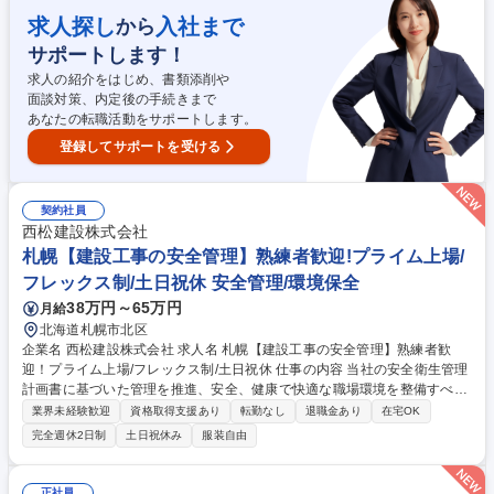
への製造手配と進捗・納期管理 ■取引先（中国地方中心等）への訪問、技
求人探し
入社まで
から
術的な提案・折衝 ■1～2ヶ月サイクルのプロジェクトを並行して進行管理
※入社後は1on1の手厚いOJTを通じ、製品知識を基礎から習得できます。
サポートします！
募集職種 《古河電工グループ》【給配電システムの設計・開発/横浜】賞
求人の紹介をはじめ、書類添削や
与平均5.25ヶ月
面談対策、内定後の手続きまで
あなたの転職活動をサポートします。
登録してサポートを受ける
契約社員
西松建設株式会社
札幌【建設工事の安全管理】熟練者歓迎!プライム上場/
フレックス制/土日祝休 安全管理/環境保全
38万円～65万円
月給
北海道札幌市北区
企業名 西松建設株式会社 求人名 札幌【建設工事の安全管理】熟練者歓
迎！プライム上場/フレックス制/土日祝休 仕事の内容 当社の安全衛生管理
計画書に基づいた管理を推進、安全、健康で快適な職場環境を整備すべく
募集しております。安全・品質・環境への配慮を重視している当社にて、
業界未経験歓迎
資格取得支援あり
転勤なし
退職金あり
在宅OK
スキルを磨き長期的に働ける環境です。 安全衛生管理計画書に基づいた業
完全週休2日制
土日祝休み
服装自由
務支援、建設現場へ出向いての安全衛生パトロール・技術的指導、労働基
準監督署への申請・届出に関するアドバイス等が主要な業務です。 【働く
環境】ICTを活用して、社員間はもちろん職人さんともチャットで現場の
正社員