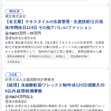
オペレーションの改善や安全 保障輸出管理体制の構築業務をお任せ致しま
す。 【詳細】特別一般包括許可申請をメインミッションとして、まずはプ
ロジェクトを推進、外為法と米国法規制の求める、安全保障貿易管理の各
契約社員
種社内業務(各種審査、教育、内部監査、規程類の維持・改善、指導等)、
瀧定株式会社
輸出管理規制当局(経済産業省や米国BIS)やCISTEC等関係団体との折衝 、
【名古屋】テキスタイルの生産管理・生産技術/土日祝
輸出管理に関わる事業部門・グループ会社への助言、指導 募集職種 【大
休/年間休日124日 その他アパレル/ファッション
阪/室長/安全保障貿易管理室】ベテラン歓迎/WEB面接可
32万円～35万円
月給
愛知県名古屋市中区
企業名 瀧定株式会社 求人名 【名古屋】テキスタイルの生産管理・生産技
術/土日祝休/年間休日124日 仕事の内容 レディース向け服地部門のテキス
タイル生産管理として、国内外の協力工場と連携し、新商品開発から量産
までの一連のプロセスを牽引していただきます ■原料調達、機屋・染色工
業界未経験歓迎
年間休日120日以上
転勤なし
完全週休2日制
場等の調整、原反生産管理 ■生地仕様検討、サンプル出し、量産立ち上げ
土日祝休み
の技術確認・トラブル対応 ■2～3ヶ月に1～2回程度の海外協力工場への出
張（品質確認や技術指導） ◎問屋機能とメーカー機能が融合した「ハイブ
リッド体制」の強みを活かし 、営業やデザイナーと協働しながら 、生産
正社員
面からモノづくり全体をハンドリングする、非常に裁量の大きなポジショ
弁理士法人太陽国際特許事務所
ンです 募集職種 【名古屋】テキスタイルの生産管理・生産技術/土日祝休/
【経理】未経験歓迎/フレックス制/年休120日/残業月20
年間休日124日
h以内 経理/財務事務
24万円以上
月給
東京都新宿区
企業名 弁理士法人太陽国際特許事務所 求人名 【経理】未経験歓迎/フレッ
クス制/年休120日/残業月20h以内 仕事の内容 特許事務所での経理業務を