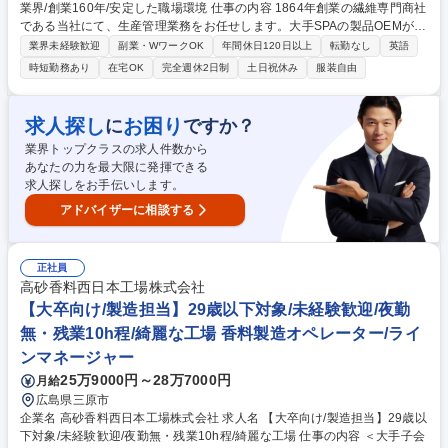
業界/創業160年/安定した職場環境 仕事の内容 1864年創業の繊維専門商社
である当社にて、生産管理業務をお任せします。大手SPAの製品OEMがメ
インの業務です。営業・生産管理・品質管理のチーム体制で、業務を遂行
業界未経験歓迎
副業・WワークOK
年間休日120日以上
転勤なし
英語
していただきます。 ■生産管理業務■サンプル作成からバルク納品までの
時短勤務あり
在宅OK
完全週休2日制
土日祝休み
服装自由
管理・サンプル進捗管理（作成依頼から提出まで）・試験管理（生地、資
材、製品）・製品チェック（仕様確認、工場とのやり取り）・資材発注
（デリバリー管理）・バルク進捗管理（発注から出荷管理まで）・海外工
求人探し
お困り
に
ですか？
場での進捗管理、指導【配属先】20課は社内の中でも比較的新しい部署
業界トップクラスの求人件数から
で、キャリア入社の社員9名が所属しております。 募集職種 【東京/生産
あなたの力を最大限に発揮できる
管理(20課/海外)】アパレル業界/創業160年/安定した職場環境
求人探しをお手伝いします。
アドバイザーに相談する
正社員
高砂香料西日本工場株式会社
【大卒向け/製造担当】29歳以下対象/未経験歓迎/夜勤
無・残業10h程/綺麗な工場 香料製造オペレーター/ライ
ンマネージャー
25万9000円～28万7000円
月給
広島県三原市
企業名 高砂香料西日本工場株式会社 求人名 【大卒向け/製造担当】29歳以
下対象/未経験歓迎/夜勤無・残業10h程/綺麗な工場 仕事の内容 ＜大手子会