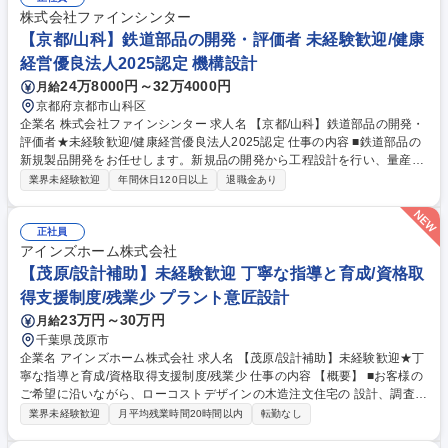
良品を発生させない工程や管理の評価並びに指導。 工場開拓：国内外での
株式会社ファインシンター
生産委託先の新規開拓。 募集職種 【生産技術(遊戯王カード)】コナミグル
【京都/山科】鉄道部品の開発・評価者 未経験歓迎/健康
ープ
経営優良法人2025認定 機構設計
24万8000円～32万4000円
月給
京都府京都市山科区
企業名 株式会社ファインシンター 求人名 【京都/山科】鉄道部品の開発・
評価者★未経験歓迎/健康経営優良法人2025認定 仕事の内容 ■鉄道部品の
新規製品開発をお任せします。新規品の開発から工程設計を行い、量産で
きるプロセス開発(生準）まで対応いただきます。幅広く担当し、モノづ
業界未経験歓迎
年間休日120日以上
退職金あり
くりに深く携われる環境です。 【具体例】 ■開発業務：鉄道部品の新規製
品開発、試作品の評価・改善検討 ■工程設計：量産化に向けた製造プロセ
ス設計、生産準備対応 ■評価業務：試験データの分析、品質・耐久性確
正社員
認、関連部門との調整 ★OJTを通じて先輩社員が丁寧にフォローするた
アインズホーム株式会社
め、開発経験が浅い方や業界未経験の方も歓迎です★ 募集職種 【京都/山
【茂原/設計補助】未経験歓迎 丁寧な指導と育成/資格取
科】鉄道部品の開発・評価者★未経験歓迎/健康経営優良法人2025認定
得支援制度/残業少 プラント意匠設計
23万円～30万円
月給
千葉県茂原市
企業名 アインズホーム株式会社 求人名 【茂原/設計補助】未経験歓迎★丁
寧な指導と育成/資格取得支援制度/残業少 仕事の内容 【概要】 ■お客様の
ご希望に沿いながら、ローコストデザインの木造注文住宅の 設計、調査、
プラン提案、打合せをお任せします。 【詳細】 ■お客様のライフスタイル
業界未経験歓迎
月平均残業時間20時間以内
転勤なし
とご要望をお聞きした後、細部までプランを検討しながら、外観や間取