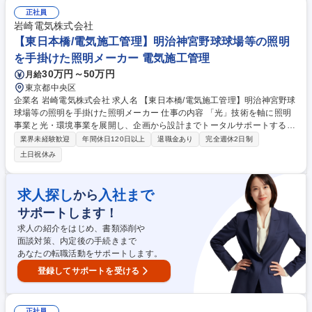
り、設備や仕様等の設計を提案します。 ■当社では図面作成、提案などの
業務を縦割りで行っておらず、設計士としての業務を一から学ぶことが可
正社員
能です。一からから十まで、真に顧客に向き合った提案を行う当社ならで
岩崎電気株式会社
はの業務スタイルです。 [変更範囲:当社業務全般] 募集職種 【茂原/設計補
【東日本橋/電気施工管理】明治神宮野球球場等の照明
助】未経験歓迎★丁寧な指導と育成/資格取得支援制度/残業少
を手掛けた照明メーカー 電気施工管理
30万円～50万円
月給
東京都中央区
企業名 岩崎電気株式会社 求人名 【東日本橋/電気施工管理】明治神宮野球
球場等の照明を手掛けた照明メーカー 仕事の内容 「光」技術を軸に照明
事業と光・環境事業を展開し、企画から設計までトータルサポートする当
社にて、施設・道路・プラント等の【電気施工管理】をお任せします。 積
業界未経験歓迎
年間休日120日以上
退職金あり
完全週休2日制
算業務、施工計画作成、工程管理、安全管理、品質管理、原価管理、労務
土日祝休み
管理などのプロジェクトマネジメント全般をご担当いただきます。 【具体
的には】■AutoCADを使用した図面作成・確認業務 ■施工現場での技術指
導・監督業務■関係機関との調整業務 募集職種 【東日本橋/電気施工管
求人探し
入社まで
から
理】明治神宮野球球場等の照明を手掛けた照明メーカー
サポートします！
求人の紹介をはじめ、書類添削や
面談対策、内定後の手続きまで
あなたの転職活動をサポートします。
登録してサポートを受ける
正社員