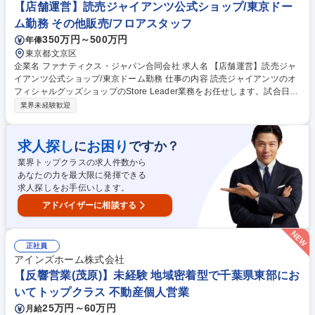
指導/資格取得に向け支援/転勤無
【店舗運営】読売ジャイアンツ公式ショップ/東京ドー
ム勤務 その他販売/フロアスタッフ
350万円～500万円
年俸
東京都文京区
企業名 ファナティクス・ジャパン合同会社 求人名 【店舗運営】読売ジャ
イアンツ公式ショップ/東京ドーム勤務 仕事の内容 読売ジャイアンツのオ
フィシャルグッズショップのStore Leader業務をお任せします。試合日に
おける店舗運営やイベント運営、スタッフ指導育成を通じて、ファン体験
業界未経験歓迎
の向上を図ります。 【Store Leader業務】試合日における店舗/イベント
運営業務、直営店舗の売上管理（スタジアム内複数店舗）、ショップスタ
ッフの指導・育成、店舗オペレーションの改善指導【Store Operation業
求人探し
お困り
に
ですか？
務】人流分析/コンフォート分析、オペレーション最適化、売場作り/商品
業界トップクラスの求人件数から
陳列、店頭販促PLANの実行 【業務内容の変更範囲】当社の指定する業務
あなたの力を最大限に発揮できる
募集職種 【店舗運営】読売ジャイアンツ公式ショップ/東京ドーム勤務
求人探しをお手伝いします。
アドバイザーに相談する
正社員
アインズホーム株式会社
【反響営業(茂原)】未経験 地域密着型で千葉県東部にお
いてトップクラス 不動産個人営業
25万円～60万円
月給