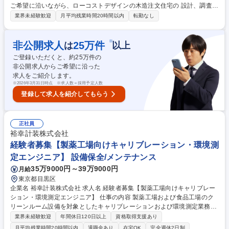
ご希望に沿いながら、ローコストデザインの木造注文住宅の 設計、調査、
プラン提案、打合せをお任せします。 【詳細】 ■お客様のライフスタイル
業界未経験歓迎
月平均残業時間20時間以内
転勤なし
とご要望をお聞きした後、細部までプランを検討しながら、外観や間取
り、設備や仕様等の設計を提案します。 ■当社では図面作成、提案などの
業務を縦割りで行っておらず、設計士としての業務を一から学ぶことが可
※
非公開求人
25
万件
は
以上
能です。一からから十まで、真に顧客に向き合った提案を行う当社ならで
ご登録いただくと、約
25
万件の
はの業務スタイルです。 [変更範囲:当社業務全般] 募集職種 【東金/設計補
非公開求人からご希望に沿った
助】未経験歓迎★丁寧な指導と育成/資格取得支援制度/残業少
求人をご紹介します。
※
2026年3月31日時点 ※求人数＝採用予定人数
登録して求人を紹介してもらう
正社員
裕幸計装株式会社
経験者募集【製薬工場向けキャリブレーション・環境測
定エンジニア】 設備保全/メンテナンス
35万9000円～39万9000円
月給
東京都目黒区
企業名 裕幸計装株式会社 求人名 経験者募集【製薬工場向けキャリブレー
ション・環境測定エンジニア】 仕事の内容 製薬工場および食品工場のク
リーンルーム設備を対象としたキャリブレーションおよび環境測定業務を
担当いただきます。 ◆主な業務 ・計測機器のキャリブレーション(温湿
業界未経験歓迎
年間休日120日以上
資格取得支援あり
度、風量、圧力、流量 等) ・クリーンルーム環境測定（風量測定、差圧測
月平均残業時間20時間以内
退職金あり
在宅OK
完全週休2日制