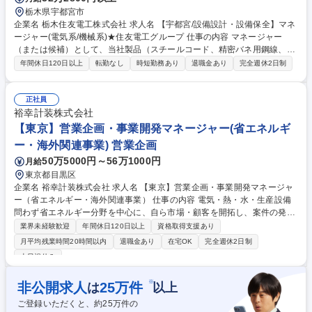
栃木県宇都宮市
企業名 栃木住友電工株式会社 求人名 【宇都宮/設備設計・設備保全】マネ
ージャー(電気系/機械系)★住友電工グループ 仕事の内容 マネージャー
（または候補）として、当社製品（スチールコード、精密バネ用鋼線、ソ
ーワイヤー）の製造設備の設計や開発・導入、設備保全に携わるメンバー
年間休日120日以上
転勤なし
時短勤務あり
退職金あり
完全週休2日制
のマネジメントに従事していただきます。 【具体的には】課内全体のマネ
ジメント、スタッフの教育/製造設備の開発導入、設備設計や改良計画、自
社の製造設備メンテナンス、定期点検、設備不良の未然防止等の進捗管理/
正社員
機械設備、メンテナンスに関わる技術監理や指導、標準化の推進/設備トラ
裕幸計装株式会社
ブルの原因解析、対策立案、技術指導/長期連休時は課員の多くがメンテナ
【東京】営業企画・事業開発マネージャー(省エネルギ
ンス等で出勤のため、労務管理の対応あり【業務変更の範囲】会社の定め
ー・海外関連事業) 営業企画
る業務（住友電工グループ内を含む） 募集職種 【宇都宮/設備設計・設備
50万5000円～56万1000円
月給
保全】マネージャー(電気系/機械系)★住友電工グループ
東京都目黒区
企業名 裕幸計装株式会社 求人名 【東京】営業企画・事業開発マネージャ
ー（省エネルギー・海外関連事業） 仕事の内容 電気・熱・水・生産設備
問わず省エネルギー分野を中心に、自ら市場・顧客を開拓し、案件の発
掘、企画、組成をお任せします。 【詳細】■経営省エネルギー・脱炭素分
業界未経験歓迎
年間休日120日以上
資格取得支援あり
野の市場開拓、顧客開拓■経営営業開発部等から 得られる顧客情報・営業
月平均残業時間20時間以内
退職金あり
在宅OK
完全週休2日制
機会の活用■顧客訪問、課題・設備ニーズのヒアリング■省エネルギー診
土日祝休み
断、設備改修、運用改善案件の企画・組成■技術部門、協力会社等を含む
提案・実施体制の構築■案件の事業性、実現可能性、優先順位の一次評価■
※
非公開求人
25
万件
は
以上
海外拠点・グループ会社との取引機会の創出■関係部門との調整、案件の
進捗管理■部下への業務配分、指導・育成■海外関係者との直接コミュニケ
ご登録いただくと、約
25
万件の