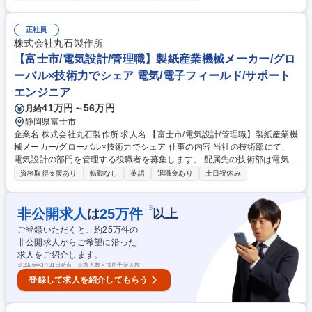
【具体的には】 ・工作機械を使用した金型製作 ・NC加工機用加工プログ
ラムの作成 ・機械加工用治具、電極製作 募集職種 【春日井市】CAMオペ
レーター◆加工工程の検討最適化/トヨタG/日勤のみ/土日休
正社員
株式会社丸石製作所
【富士市/電気設計/管理職】製紙産業機械メーカー/グロ
ーバル×技術力でシェア 電気/電子フィールド/サポート
エンジニア
41万円～56万円
月給
静岡県富士市
企業名 株式会社丸石製作所 求人名 【富士市/電気設計/管理職】製紙産業機
械メーカー/グローバル×技術力でシェア 仕事の内容 当社の技術部にて、
電気設計の部門を管理する役職者を募集します。 配属先の技術部は電気設
計と機械設計があり、各種計画立案、機械設計・開発、電気制御全般及び
資格取得支援あり
転勤なし
英語
退職金あり
土日祝休み
アフターサービス等広範囲な業務を担当します。 電気設計の業務は、Aut
o CADによる電気回路図、及び接続図の作成、PLCプログラミング、制御
機器・配線工事の管理・指導、実機運転調整・検証、完成図書の作成等、
※
非公開求人
25
万件
は
以上
基本設計から現地調整までを担当しております。 ◇プロジェクト実績一部
ご登録いただくと、約
25
万件の
抜粋◇ 国内・国外（欧州・アジア・大洋州・北米・中南米・アフリカ）
非公開求人からご希望に沿った
平判自動包装機 200台 パルプ抄取マシン90台 大判カッター31台 全自動ロ
求人をご紹介します。
ール倉庫29台 募集職種 【富士市/電気設計/管理職】製紙産業機械メーカ
※
2026年3月31日時点 ※求人数＝採用予定人数
ー/グローバル×技術力でシェア
登録して求人を紹介してもらう