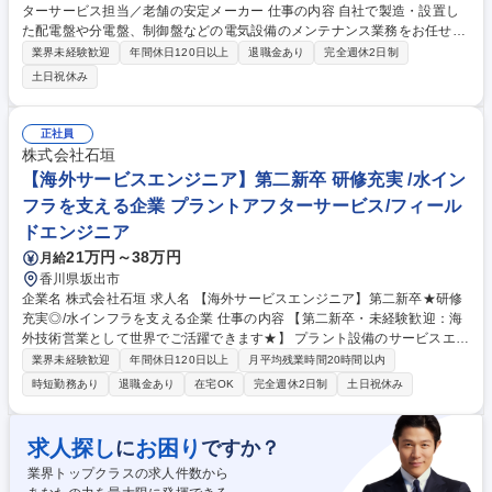
ターサービス担当／老舗の安定メーカー 仕事の内容 自社で製造・設置し
た配電盤や分電盤、制御盤などの電気設備のメンテナンス業務をお任せし
ます。協力会社の手配や作業日程の調整、品質・安全管理など、現場の管
業界未経験歓迎
年間休日120日以上
退職金あり
完全週休2日制
理業務を中心に担当。 ■主な業務は、現場作業に関わるスケジュール調
土日祝休み
整、協力会社の手配、品質・安全面の確認、報告書などの書類作成です。
■お客様先の現場では、状況確認や修繕内容の打合せを行うこともあり、
社内外との調整力が求められます。実際の作業は協力会社が行うため、管
正社員
理・進行が中心となります。■入社後は製品や業務の流れをベテラン社員
株式会社石垣
が丁寧に指導し、段階的に担当範囲を広げていただきます。 募集職種
【海外サービスエンジニア】第二新卒 研修充実 /水イン
【東京/電気メンテナンス】配電盤のアフターサービス担当／老舗の安定メ
フラを支える企業 プラントアフターサービス/フィール
ーカー
ドエンジニア
21万円～38万円
月給
香川県坂出市
企業名 株式会社石垣 求人名 【海外サービスエンジニア】第二新卒★研修
充実◎/水インフラを支える企業 仕事の内容 【第二新卒・未経験歓迎：海
外技術営業として世界でご活躍できます★】 プラント設備のサービスエン
ジニアとして、東京又は香川拠点に、世界各地の顧客を担当し、製品納入
業界未経験歓迎
年間休日120日以上
月平均残業時間20時間以内
時の技術的指導やメンテナンスをお任せ。 【業務の詳細】■海外顧客への
時短勤務あり
退職金あり
在宅OK
完全週休2日制
土日祝休み
アフターサービス(営業部に同行)■納入時、据え付けや試運転の技術指導
(現地代理店を通じて注文を受け、代理店の担当に同行)■国内にいる時は、
見積もりや顧客からの問い合わせ対応※建物改変業務はございません。
求人探し
お困り
に
ですか？
【働き方】香川県坂出工場で勤務／残業は平均15時間程度／急な呼び出し
業界トップクラスの求人件数から
や夜間の対応なし／ノー残業デーを全社的に設定等、働きやすい環境。 募