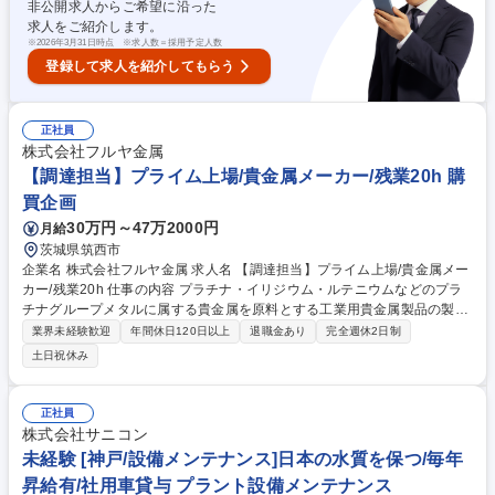
ーション■部門の売上拡大の企画提案推進 募集職種 【東京】営業企画・事
非公開求人からご希望に沿った
業開発マネージャー（省エネルギー・海外関連事業）
求人をご紹介します。
※
2026年3月31日時点 ※求人数＝採用予定人数
登録して求人を紹介してもらう
正社員
株式会社フルヤ金属
【調達担当】プライム上場/貴金属メーカー/残業20h 購
買企画
30万円～47万2000円
月給
茨城県筑西市
企業名 株式会社フルヤ金属 求人名 【調達担当】プライム上場/貴金属メー
カー/残業20h 仕事の内容 プラチナ・イリジウム・ルテニウムなどのプラ
チナグループメタルに属する貴金属を原料とする工業用貴金属製品の製造
を行う当社において、調達業務をお任せします。 ■調達企画(調達統計、遵
業界未経験歓迎
年間休日120日以上
退職金あり
完全週休2日制
法管理/指導、契約管理、人財育成管理、規定改定、新調達システム導入推
土日祝休み
進と管理、供給者管理、供給者監査、調達サステナビリティ管理、ISO/B
CP対応等) ■建設/設備調達(建設業法に沿った建設調達業務、設備/付帯設
備の調達、設計管理他) ■開発/戦略調達(調達コスト管理、VA/CR推進、供
正社員
給者評価、素材コスト管理、期間契約他) ■購買管理(Just-In調達、調達PSI
株式会社サニコン
管理、社給品管理、外注管理他) 募集職種 【調達担当】プライム上場/貴金
未経験 [神戸/設備メンテナンス]日本の水質を保つ/毎年
属メーカー/残業20h
昇給有/社用車貸与 プラント設備メンテナンス