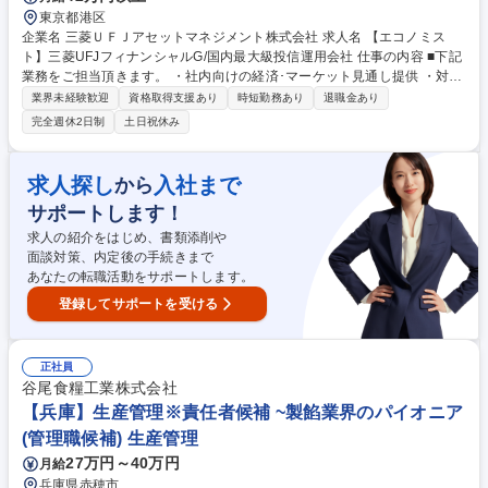
東京都港区
企業名 三菱ＵＦＪアセットマネジメント株式会社 求人名 【エコノミス
ト】三菱UFJフィナンシャルG/国内最大級投信運用会社 仕事の内容 ■下記
業務をご担当頂きます。 ・社内向けの経済･マーケット見通し提供 ・対外
向け投資環境レポート作成 （週･月・四半期の定例または臨時） ・顧客･
業界未経験歓迎
資格取得支援あり
時短勤務あり
退職金あり
販社向け勉強会･セミナー講師 募集職種 【エコノミスト】三菱UFJフィナ
完全週休2日制
土日祝休み
ンシャルG/国内最大級投信運用会社
求人探し
入社まで
から
サポートします！
求人の紹介をはじめ、書類添削や
面談対策、内定後の手続きまで
あなたの転職活動をサポートします。
登録してサポートを受ける
正社員
谷尾食糧工業株式会社
【兵庫】生産管理※責任者候補 ~製餡業界のパイオニア
(管理職候補) 生産管理
27万円～40万円
月給
兵庫県赤穂市