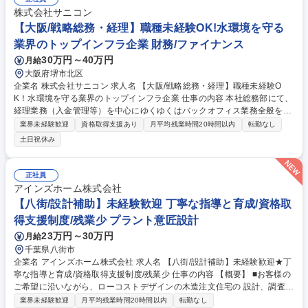
株式会社サニコン
【大阪/戦略総務・経理】職種未経験OK!水環境を守る
業界のトップインフラ企業 財務/ファイナンス
30万円～40万円
月給
大阪府堺市北区
企業名 株式会社サニコン 求人名 【大阪/戦略総務・経理】職種未経験O
K！水環境を守る業界のトップインフラ企業 仕事の内容 本社総務部にて、
経理業務（入金管理等）を中心にゆくゆくはバックオフィス業務全般を横
断的にお任せします。定型業務にとどまらず幅広い業務経験を通じて社員
業界未経験歓迎
資格取得支援あり
月平均残業時間20時間以内
転勤なし
をバックオフィスからサポート頂きます。 【具体的には】 ■経理業務（入
土日祝休み
金管理、伝票処理など）■総務業務全般（備品管理、社内環境整備など）■
将来的な業務効率化や環境改善に向けたサポート ★バックオフィス全般に
横断的に関わるゼネラリストとしてご活躍いただきます。「毎日同じこと
正社員
の繰り返し」ではなく、幅広い業務を通じて会社や社員を支え直接感謝さ
アインズホーム株式会社
れるやりがいがあります。 募集職種 【大阪/戦略総務・経理】職種未経験
【八街/設計補助】未経験歓迎 丁寧な指導と育成/資格取
OK！水環境を守る業界のトップインフラ企業
得支援制度/残業少 プラント意匠設計
23万円～30万円
月給
千葉県八街市
企業名 アインズホーム株式会社 求人名 【八街/設計補助】未経験歓迎★丁
寧な指導と育成/資格取得支援制度/残業少 仕事の内容 【概要】 ■お客様の
ご希望に沿いながら、ローコストデザインの木造注文住宅の 設計、調査、
プラン提案、打合せをお任せします。 【詳細】 ■お客様のライフスタイル
業界未経験歓迎
月平均残業時間20時間以内
転勤なし