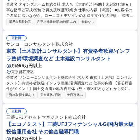
企業名 アインズホーム株式会社 求人名 【大網/設計補助】未経験歓迎★丁
寧な指導と育成/資格取得支援制度/残業少 仕事の内容 【概要】 ■お客様の
ご希望に沿いながら、ローコストデザインの木造注文住宅の 設計、調査、
プラン提案、打合せをお任せします。 【詳細】 ■お客様のライフスタイル
業界未経験歓迎
月平均残業時間20時間以内
転勤なし
とご要望をお聞きした後、細部までプランを検討しながら、外観や間取
り、設備や仕様等の設計を提案します。 ■当社では図面作成、提案などの
業務を縦割りで行っておらず、設計士としての業務を一から学ぶことが可
正社員
能です。一からから十まで、真に顧客に向き合った提案を行う当社ならで
サンコーコンサルタント株式会社
はの業務スタイルです。 [変更範囲:当社業務全般] 募集職種 【大網/設計補
東京【土木設計コンサルタント】有資格者歓迎/インフ
助】未経験歓迎★丁寧な指導と育成/資格取得支援制度/残業少
ラ整備/環境調査など 土木建設コンサルタント
55万円以上
月給
東京都江東区
企業名 サンコーコンサルタント株式会社 求人名 東京【土木設計コンサル
タント】有資格者歓迎/インフラ整備/環境調査など 仕事の内容 【官公庁案
件がメイン！】国土交通省や地方自治体（県・市区町村など）から受注し
た社会資本整備(道路/橋梁/トンネル/河川/上下水道/環境及び防災関連/地盤
資格取得支援あり
完全週休2日制
土日祝休み
調査)に関する調査/計画/設計業務を担っていただきます。 受注した業務を
発注者からの要望に沿うように様々な提案などのコンサルティングを行い
ながら、より良い社会資本整備の実現を目指していきます。業務完了迄に
正社員
は何度も発注者との打ち合わせを行いながらの仕事となります。 現在技術
三菱UFJアセットマネジメント株式会社
士資格がなくても、資格取得の支援を行っておりますので建設コンサルタ
【エコノミスト】三菱UFJフィナンシャルG/国内最大級
ントとしてキャリアを築いていただけます。 募集職種 東京【土木設計コ
投信運用会社 その他金融専門職
ンサルタント】有資格者歓迎/インフラ整備/環境調査など
42万円以上
月給