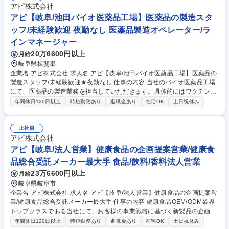
アピ株式会社
125日/転勤無
アピ【岐阜/池田バイオ医薬品工場】医薬品の製造スタ
ッフ/未経験歓迎 夜勤なし 医薬品製造オペレーター/ラ
インマネージャー
20万6600円以上
月給
岐阜県揖斐郡
企業名 アピ株式会社 求人名 アピ【岐阜/池田バイオ医薬品工場】医薬品の
製造スタッフ/未経験歓迎★夜勤なし 仕事の内容 当社のバイオ医薬品工場
にて、医薬品の製造業務を担当していただきます。具体的にはワクチン注
射剤およびバイオ医薬品（治験薬）における検査／充填及び関連書類作成
年間休日120日以上
時短勤務あり
退職金あり
在宅OK
土日祝休み
業務をお任せいたします！ ※重量物の取扱いはなく、力のない方でも作業
しやすい業務です。 【やりがい】日本国内でも数少ないバイオ医薬品のC
DMOとして製薬企業などから、医薬品の製法開発ならびに前臨床、治
正社員
験、商業段階までの製造を受託しています。ゼロベースからバイオ医薬品
アピ株式会社
に携わることが可能です。 ★将来的には医薬事業部門の幹部候補として活
アピ【岐阜/法人営業】健康食品の企画提案営業/健康食
躍を期待しています 募集職種 アピ【岐阜/池田バイオ医薬品工場】医薬品
品総合受託メーカー最大手 食品/飲料/香料法人営業
の製造スタッフ/未経験歓迎★夜勤なし
23万6600円以上
月給
岐阜県岐阜市
企業名 アピ株式会社 求人名 アピ【岐阜/法人営業】健康食品の企画提案営
業/健康食品総合受託メーカー最大手 仕事の内容 健康食品OEM/ODM業界
トップクラスである当社にて、お客様の事業戦略に基づく新製品の企画立
案・設計・販売支援までを一貫して担当します。ゼロから製品を創るコン
年間休日120日以上
時短勤務あり
退職金あり
在宅OK
土日祝休み