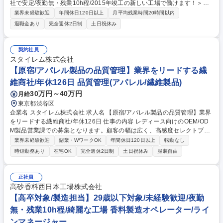
社で安定/夜勤無・残業10h程/2015年竣工の新しい工場で働けます！＞国
内最大手香料メーカー高砂香料工業の100％子会社である弊社にて、スー
業界未経験歓迎
年間休日120日以上
月平均残業時間20時間以内
パーやコンビニで見かける飲料やお菓子などに使用される 香料の製造を担
退職金あり
完全週休2日制
土日祝休み
当します。文系・理系問わず未経験の方も活躍しています。原料の計量・
調合を通じて、多くの人が口にする商品の味づくりを支える仕事です。※
原料として卵や小麦などのアレルギー物質を扱います。 【具体的業務】 ■
契約社員
まずは指示書・レシピに基づいて、複数の原料を計量・攪拌する工程をご
スタイレム株式会社
担当いただきます。 ■入社後に「危険物乙四種」を取得していただきます
【原宿/アパレル製品の品質管理】業界をリードする繊
が初回の事前講習・受験料は会社負担です。 募集職種 【大卒向け/製造担
維商社/年休126日 品質管理(アパレル/繊維製品)
当】29歳以下対象/未経験歓迎/夜勤無・残業10h程/綺麗な工場
30万円～40万円
月給
東京都渋谷区
企業名 スタイレム株式会社 求人名 【原宿/アパレル製品の品質管理】業界
をリードする繊維商社/年休126日 仕事の内容 レディース向けのOEM/OD
M製品営業課での募集となります。顧客の幅は広く、高感度セレクトブラ
ンドからヤング向けブランドまで取引を行っております。 ■アパレル製品
業界未経験歓迎
副業・WワークOK
年間休日120日以上
転勤なし
の品質管理■アパレル製品の縫製指導■サンプル依頼■仕入れ先や顧客との
時短勤務あり
在宅OK
完全週休2日制
土日祝休み
服装自由
商談※年に数回中国の縫製工場への出張の可能性がございます。営業＋デ
ザイナー＋生産管理のチーム体制で業務を遂行していただきます。一人ひ
とりが責任をもって業務に携わっていただき、共有することでチーム力の
正社員
ある部署となります。（内訳：営業・デザイナー・生産管理・パタンナ
高砂香料西日本工場株式会社
ー） 募集職種 【原宿/アパレル製品の品質管理】業界をリードする繊維商
【高卒対象/製造担当】29歳以下対象/未経験歓迎/夜勤
社/年休126日
無・残業10h程/綺麗な工場 香料製造オペレーター/ライ
ンマネージャー