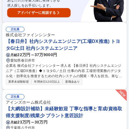
あなたの力を最大限に発揮できる
集職種 【海外サービスエンジニア】第二新卒★研修充実◎/水インフラを
求人探しをお手伝いします。
支える企業
アドバイザーに相談する
正社員
株式会社ファインシンター
【春日井】社内システムエンジニア(工場DX推進) トヨ
タG/土日 社内システムエンジニア
22万円～37万9000円
月給
愛知県春日井市
企業名 株式会社ファインシンター 求人名 【春日井】社内システムエンジ
ニア（工場DX推進）◆トヨタG／土日 仕事の内容 工場管理業務のデジタ
ル化・効率化を推進するための社内システムの開発・導入を担当。単なる
開発業務だけでなく、現場に入り込みながら課題を把握し、システムを通
業界未経験歓迎
年間休日120日以上
退職金あり
じて業務改善を実現していくポジションです。 【具体例】 ・工場現場へ
の訪問／業務内容の把握（リサーチ） ・改善箇所の洗い出しおよびデータ
化の検討 ・ヒアリングをもとに策定した構想をもとにしたシステム設計・
正社員
開発 ・Access／Visual Basic等を用いた小～中規模システムの構築 ・シ
アインズホーム株式会社
ステム導入および現場展開支援 ・生産データの可視化（見える化）による
【大網/設計補助】未経験歓迎 丁寧な指導と育成/資格取
業務改善の推進 募集職種 【春日井】社内システムエンジニア（工場DX推
得支援制度/残業少 プラント意匠設計
進）◆トヨタG／土日
23万円～30万円
月給
千葉県八千代市