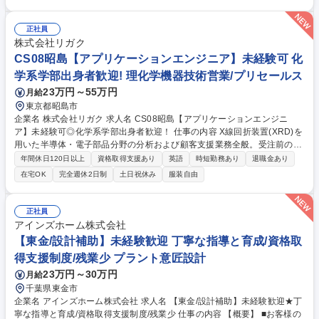
とご要望をお聞きした後、細部までプランを検討しながら、外観や間取
り、設備や仕様等の設計を提案します。 ■当社では図面作成、提案などの
業務を縦割りで行っておらず、設計士としての業務を一から学ぶことが可
正社員
能です。一からから十まで、真に顧客に向き合った提案を行う当社ならで
株式会社リガク
はの業務スタイルです。 [変更範囲:当社業務全般] 募集職種 【八街/設計補
CS08昭島【アプリケーションエンジニア】未経験可 化
助】未経験歓迎★丁寧な指導と育成/資格取得支援制度/残業少
学系学部出身者歓迎! 理化学機器技術営業/プリセールス
23万円～55万円
月給
東京都昭島市
企業名 株式会社リガク 求人名 CS08昭島【アプリケーションエンジニ
ア】未経験可◎化学系学部出身者歓迎！ 仕事の内容 X線回折装置(XRD)を
用いた半導体・電子部品分野の分析および顧客支援業務全般。受注前のソ
リューション提案から受注後の技術サポート、セミナー講師、学会発表ま
年間休日120日以上
資格取得支援あり
英語
時短勤務あり
退職金あり
で、分析のスペシャリストとして幅広く活躍。 (1)受注前：顧客課題に対
在宅OK
完全週休2日制
土日祝休み
服装自由
する技術アドバイス、試料測定、データ解析、ソリューション提案 (2)受
注後：技術サポート、装置活用のコンサルティング (3)セミナー・ウェビ
ナー講師としての製品説明、プレゼンテーション (4)学会発表、技術解説
正社員
誌・レポートの執筆 入社後は基礎習得後、OJT形式で先輩社員とマンツー
アインズホーム株式会社
マンで実務を習得。測定から解析、報告書作成まで丁寧に指導する体制が
【東金/設計補助】未経験歓迎 丁寧な指導と育成/資格取
整っています。 募集職種 CS08昭島【アプリケーションエンジニア】未経
得支援制度/残業少 プラント意匠設計
験可◎化学系学部出身者歓迎！
23万円～30万円
月給
千葉県東金市
企業名 アインズホーム株式会社 求人名 【東金/設計補助】未経験歓迎★丁
寧な指導と育成/資格取得支援制度/残業少 仕事の内容 【概要】 ■お客様の