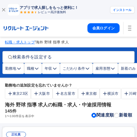
アプリで求人探しをもっと便利に！
インストール
レビュー高評価
無料
会員ログイン
/
転職・求人トップ
海外 野球 指導 求人
検索条件を設定する
勤務地
職種
年収
こだわり条件
雇用形態
新着のみ
勤務地の追加設定を忘れていませんか？
東京23区
大阪市
名古屋市
東京都
横浜市
川崎
海外 野球 指導 求人の転職・求人・中途採用情報
145
件
関連度順
新着順
1
〜
100
件目を表示中
正社員