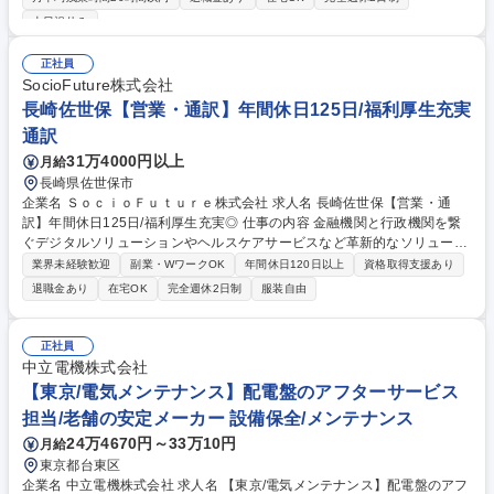
定、清浄度測定 等） ・バリデーション試験の実施および報告書作成・顧
土日祝休み
客との技術打合せ ・チームメンバーの技術指導および業務管理 ※案件に
応じて国内出張があります 募集職種 経験者募集【製薬工場向けキャリブ
正社員
レーション・環境測定エンジニア】
SocioFuture株式会社
長崎佐世保【営業・通訳】年間休日125日/福利厚生充実
通訳
31万4000円以上
月給
長崎県佐世保市
企業名 ＳｏｃｉｏＦｕｔｕｒｅ株式会社 求人名 長崎佐世保【営業・通
訳】年間休日125日/福利厚生充実◎ 仕事の内容 金融機関と行政機関を繋
ぐデジタルソリューションやヘルスケアサービスなど革新的なソリューシ
ョンを提供している当社にて、営業・通訳担当を募集いたします。 【業務
業界未経験歓迎
副業・WワークOK
年間休日120日以上
資格取得支援あり
詳細】■外国人労働者受入先への営業(営業エリア：長崎、佐賀、熊本、福
退職金あり
在宅OK
完全週休2日制
服装自由
岡など九州北部エリア/移動手段：公共交通機関又はレンタカー)■外国人労
働者の受入業務(在留資格申請、役所手続、等)■受入外国人労働者のサポー
ト(就業環境や就業状況に関し、状況確認、企業 への交渉・報告を行う)、
正社員
指導(就業、生活全般に対する指導)■通訳業務(業務上における通訳・翻
中立電機株式会社
訳、病院通訳など) 募集職種 長崎佐世保【営業・通訳】年間休日125日/福
【東京/電気メンテナンス】配電盤のアフターサービス
利厚生充実◎
担当/老舗の安定メーカー 設備保全/メンテナンス
24万4670円～33万10円
月給
東京都台東区
企業名 中立電機株式会社 求人名 【東京/電気メンテナンス】配電盤のアフ