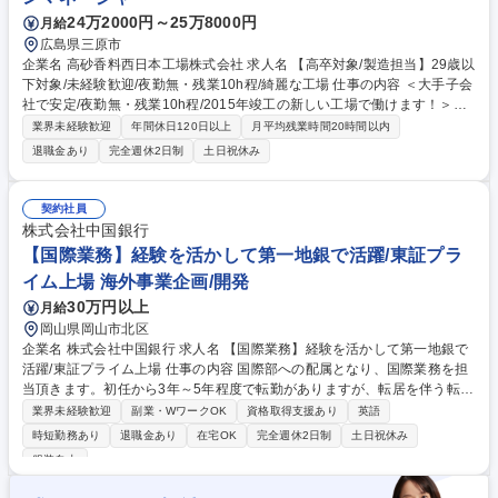
24万2000円～25万8000円
月給
広島県三原市
企業名 高砂香料西日本工場株式会社 求人名 【高卒対象/製造担当】29歳以
下対象/未経験歓迎/夜勤無・残業10h程/綺麗な工場 仕事の内容 ＜大手子会
社で安定/夜勤無・残業10h程/2015年竣工の新しい工場で働けます！＞高
砂香料工業の100％子会社として、フレーバー（食品や飲料向けの香料）
業界未経験歓迎
年間休日120日以上
月平均残業時間20時間以内
を製造する弊社にて、香料を作る工程をご担当いただきます。 ※原料とし
退職金あり
完全週休2日制
土日祝休み
て卵や小麦などのアレルギー物質を扱います。 【具体的業務】 ■指示書・
レシピに基づいて、複数の原料を計量・攪拌する工程をご担当いただきま
す。配属現場でのOJTを中心に、セミナー形式の研修、親会社の研修、社
契約社員
外講習会への参加など、社員のスキルアップを支援しています。 ■入社後
株式会社中国銀行
に「危険物乙四種」を取得していただきますが、初回の事前講習・受験料
【国際業務】経験を活かして第一地銀で活躍/東証プラ
は会社負担です。 募集職種 【高卒対象/製造担当】29歳以下対象/未経験歓
イム上場 海外事業企画/開発
迎/夜勤無・残業10h程/綺麗な工場
30万円以上
月給
岡山県岡山市北区
企業名 株式会社中国銀行 求人名 【国際業務】経験を活かして第一地銀で
活躍/東証プライム上場 仕事の内容 国際部への配属となり、国際業務を担
当頂きます。初任から3年～5年程度で転勤がありますが、転居を伴う転勤
の可否は選択制です。高い専門性を持つと認められた場合には、転勤無の
業界未経験歓迎
副業・WワークOK
資格取得支援あり
英語
専門職採用となる場合があります。 ■海外進出支援■海外企業とのビジネ
時短勤務あり
退職金あり
在宅OK
完全週休2日制
土日祝休み
スマッチングや商談会企画■貿易実務のサポート■海外送金等のコルレス業
服装自由
務 ■為替取引等の推進■取引先の海外ビジネス支援（コンサルティング業
務、M&A業務等）■国際業務の推進に向けた営業店行員の取引先への同行