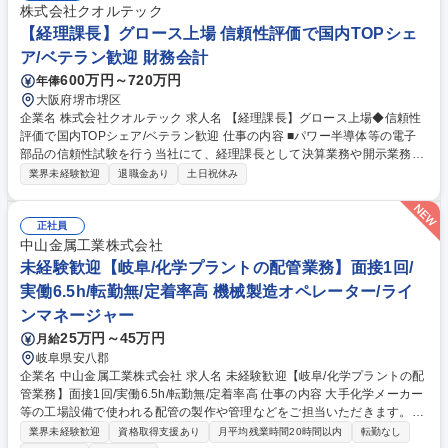
株式会社クオルテック
【経理課長】グロース上場 信頼性評価で国内TOPシェ
ア/ベテラン歓迎 財務会計
600万円～720万円
年俸
大阪府堺市堺区
企業名 株式会社クオルテック 求人名 【経理課長】グロース上場◆信頼性
評価で国内TOPシェア/ベテラン歓迎 仕事の内容 ■パワー半導体等の電子
部品の信頼性試験を行う当社にて、経理課長として決算業務や開示業務を
中心にお任せします。上場後のさらなる企業成長に向け、M＆Aや子会社
業界未経験歓迎
退職金あり
土日祝休み
設立を見据えた体制強化を担う重要な役割です。 【具体的には】・決算業
務（月次・四半期・年次・連結） ・有価証券報告書など開示資料の作成
・税務業務、計算書類等の作成 ・原価計算、固定資産、債権債務の管理
正社員
募集職種 【経理課長】グロース上場◆信頼性評価で国内TOPシェア/ベテ
中山金属工業株式会社
ラン歓迎
未経験歓迎【岐阜/化学プラントの配管業務】面接1回/
実働6.5h/転勤無/定着率高 機械製造オペレーター/ライ
ンマネージャー
25万円～45万円
月給
岐阜県安八郡
企業名 中山金属工業株式会社 求人名 未経験歓迎【岐阜/化学プラントの配
管業務】面接1回/実働6.5h/転勤無/定着率高 仕事の内容 大手化学メーカー
等の工場設備で使われる配管の製作や管理などをご担当いただきます。最
初は簡単な作業から始めていただきますのでご安心ください。未経験から
業界未経験歓迎
資格取得支援あり
月平均残業時間20時間以内
転勤なし