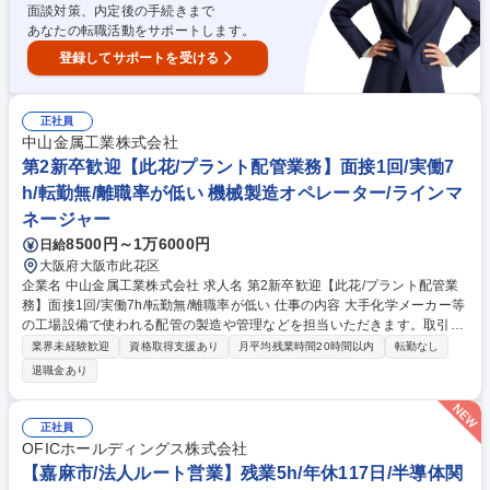
面談対策、内定後の手続きまで
あなたの転職活動をサポートします。
登録してサポートを受ける
正社員
中山金属工業株式会社
第2新卒歓迎【此花/プラント配管業務】面接1回/実働7
h/転勤無/離職率が低い 機械製造オペレーター/ラインマ
ネージャー
8500円～1万6000円
日給
大阪府大阪市此花区
企業名 中山金属工業株式会社 求人名 第2新卒歓迎【此花/プラント配管業
務】面接1回/実働7h/転勤無/離職率が低い 仕事の内容 大手化学メーカー等
の工場設備で使われる配管の製造や管理などを担当いただきます。取引先
の工場で寸法を測り、当社で製作し取引先で現場合わせを行うまでをお任
業界未経験歓迎
資格取得支援あり
月平均残業時間20時間以内
転勤なし
せします。第二新卒の方も大歓迎です◎ 状況により作業を外注にお任せし
退職金あり
て、業務量を調整しています。 そのため突発的な対応はほとんどなく、残
業は月5時間程度と働きやすい環境を保っています。まれに突発的な依頼
で休日出勤した場合は、別途休日手当を支給しております。【教育体制】
正社員
熟練の社員が丁寧にサポート致します。図面の読み方や溶接技術が身に着
OFICホールディングス株式会社
くほか、玉掛やガス溶接などの資格取得も支援している為、手に職が付け
【嘉麻市/法人ルート営業】残業5h/年休117日/半導体関
られます。 募集職種 第2新卒歓迎【此花/プラント配管業務】面接1回/実働