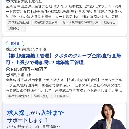
大阪府大阪市此花区
企業名 中山金属工業株式会社 求人名 未経験歓迎【大阪/化学プラントのル
ート営業】面接1回/実働7h/残業10h/転勤無 仕事の内容 自社製品である化
学プラントの法人営業を担当。ルート営業中心で既に取引のあるお客様に
対して、見積作成から請求までを対応します。資材の手配、人員の手配、
業界未経験歓迎
資格取得支援あり
月平均残業時間20時間以内
転勤なし
折衝業務、新規工事の獲得、工事の進捗管理等を担当。 【ステップアッ
退職金あり
プ】営業職での募集ですが、将来的には施工管理業務も行って頂きます。
※施工管理とは、工場などのプラント工事において、現場スタッフのマネ
ジメント管理、お客様との進捗確認や見積のやりとり等、工事に関するあ
正社員
らゆる業務に関わります。建物や設備に関するスキルと知識だけでなく、
株式会社南東北クボタ
安全・工程や原価等の管理・マネジメントも学べるので、専門性を高めつ
【郡山/建築施工管理】クボタのグループ企業/直行直帰
つ、手に職を付けられます。 募集職種 未経験歓迎【大阪/化学プラントの
可・出張少で働き易い! 建築施工管理
ルート営業】面接1回/実働7h/残業10h/転勤無
30万円～40万円
月給
福島県郡山市
企業名 株式会社南東北クボタ 求人名 【郡山/建築施工管理】クボタのグル
ープ企業/直行直帰可・出張少で働き易い！ 仕事の内容 当社の事業の柱で
ある建設部の技術担当として「建築施工管理業務」をお任せします。主に
県内の一般木造建築（住宅等）、商業施設、公共建築、農業施設の現場施
業界未経験歓迎
退職金あり
土日祝休み
工管理等をお任せします。 【詳細】■公共建築、商業施設、一般住宅など
建築工事全般 ■工期：半年～1年(基本的には1人1案件ですが案件規模によ
っては2人体制になる場合があります) ■出張：担当エリアが福島県内にな
求人探し
入社まで
から
っております。宿泊ベースの出張も年に1回ほどと少なく、直行直帰が可
サポートします！
能です。 募集職種 【郡山/建築施工管理】クボタのグループ企業/直行直帰
可・出張少で働き易い！
求人の紹介をはじめ、書類添削や