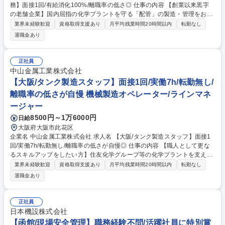
務】面接1回/有給消化100%/離職率の低さ◎ 仕事の内容 【創業以来黒字
の老舗企業】国内屈指の化学プラントを守る「配管」の製造・管理をお任
せ。単なる作業ではなく、大手メーカーの生産ラインを支える「心臓部」
業界未経験歓迎
資格取得支援あり
月平均残業時間20時間以内
転勤なし
を創り出す、社会貢献度の高いお仕事です◎ 取引先工場での採寸から自社
退職金あり
工場での製作、現場取付まで一貫して携わります。全て受注生産・一品一
様のため、毎日同じ作業の繰り返しではありません。 【教育体制】熟練の
先輩がマンツーマンで指導。図面の読み方、溶接技術、資格取得まで全額
正社員
会社負担で支援します。 【独自の働きやすさ】残業は月5h程度。業務が
中山金属工業株式会社
終われば即帰宅が当たり前の社風です。裁量が大きく、過度な管理やノル
【大阪/タンク製造スタッフ】面接1回/実働7h/転勤無し/
マも一切ありません。 募集職種 未経験歓迎【大阪/プラントの配管業務】
離職率の低さが自慢 機械製造オペレーター/ラインマネ
面接1回/有給消化100%/離職率の低さ◎
ージャー
8500円～1万6000円
日給
大阪府大阪市此花区
企業名 中山金属工業株式会社 求人名 【大阪/タンク製造スタッフ】面接1
回/実働7h/転勤無し/離職率の低さが自慢◎ 仕事の内容 【職人として更な
るスキルアップをしたい方】住友化学グループ等の化学プラントを支える
特注タンクの製造・溶接を担当。納期や数字に追われる窮屈さはありませ
業界未経験歓迎
資格取得支援あり
月平均残業時間20時間以内
転勤なし
ん。熟練の技を次世代の誇りへ変えるミッションです。 【一点モノを作る
退職金あり
手応え】化学・食品業界向けタンクを、図面に基づきステンレスや鉄を溶
接・加工し組み上げます。 【裁量の大きさ】突発的な対応はほぼなく、残
業は月10h程度。有給消化率は100％。自分のペースで技術を追求できる
正社員
環境です。 【キャリアの価値】住友化学グループと直接取引を続ける技術
日本機設株式会社
力。一度身につければ一生困らない溶接・製缶技術を、面倒見の良いベテ
【函館/現場安全管理】職務経験不問/活躍社員に特別賞