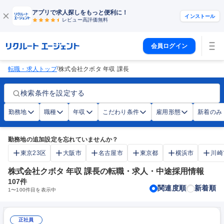
アプリで求人探しをもっと便利に！
インストール
レビュー高評価
無料
会員ログイン
/
転職・求人トップ
株式会社クボタ 年収 課長
検索条件を設定する
勤務地
職種
年収
こだわり条件
雇用形態
新着のみ
勤務地の追加設定を忘れていませんか？
東京23区
大阪市
名古屋市
東京都
横浜市
川崎
株式会社クボタ 年収 課長の転職・求人・中途採用情報
107
件
関連度順
新着順
1
〜
100
件目を表示中
正社員