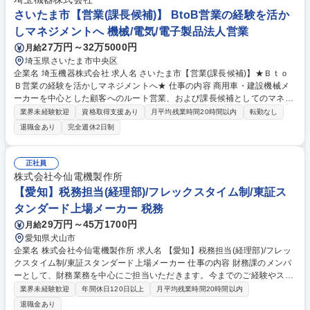
さいたま市【営業(課長候補)】 BtoB営業の経験を活か
しマネジメントへ 機械/電気/電子製品法人営業
27万円～32万5000円
月給
埼玉県さいたま市中央区
企業名 埼玉機器株式会社 求人名 さいたま市【営業(課長候補)】★Ｂｔｏ
Ｂ営業の経験を活かしマネジメントへ★ 仕事の内容 商用車・建設機械メ
ーカーを中心とした顧客へのルート営業、および課長候補としてのマネジ
メントをお任せします。 ■市場調査、新規/既存顧客のビジネス開拓 ■見積
業界未経験歓迎
資格取得支援あり
月平均残業時間20時間以内
転勤なし
り受注契約、売上計画策定 ■製造・納品に関する社内外の調整 ■購買企画
退職金あり
完全週休2日制
との連携、展示会出店 ■メンバーの育成・マネジメント（年4回程の出張
有） 募集職種 さいたま市【営業(課長候補)】★ＢｔｏＢ営業の経験を活か
しマネジメントへ★
正社員
株式会社今仙電機製作所
【愛知】税務担当(経理部)/フレックスタイム制/東証ス
タンダード上場メーカー 税務
29万円～45万1700円
月給
愛知県犬山市
企業名 株式会社今仙電機製作所 求人名 【愛知】税務担当(経理部)/フレッ
クスタイム制/東証スタンダード上場メーカー 仕事の内容 財務課のメンバ
ーとして、財務業務を中心にご担当いただきます。今までのご経験やスキ
ルを考慮して、担当していただく業務を決定します。 一人ですべての業務
業界未経験歓迎
年間休日120日以上
月平均残業時間20時間以内
を担当することはありません。 【具体的には】 ■決算時法人税額計算、税
退職金あり