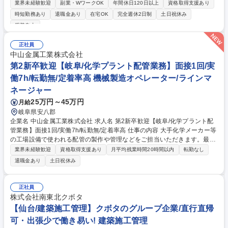
担当。テスト計画から品質分析に加え、10～20名規模の組織マネジメン
業界未経験歓迎
副業・WワークOK
年間休日120日以上
資格取得支援あり
ト（評価・育成・アサイン）をお任せします。 開発部から独立した立場を
時短勤務あり
退職金あり
在宅OK
完全週休2日制
土日祝休み
活かし、プロダクトとプロジェクト双方の品質改善を牽引していただきま
服装自由
す。■テスト見積・計画・設計・分析等のQA実務全般 ■10～20名規模の組
織マネジメント（メンバー評価、育成支援、他部門連携）【仕事の魅力】
正社員
鉄道やマスメディア等の業界最大手と直接取引を行い、多様な新規開発案
中山金属工業株式会社
件に参画可能。社内リソース100％の環境で、QA組織の技術力底上げを主
第2新卒歓迎【岐阜/化学プラント配管業務】面接1回/実
導する醍醐味があります。 募集職種 【大阪/品質管理マネージャー】10名
以上の組織運営／フルリモート可
働7h/転勤無/定着率高 機械製造オペレーター/ラインマ
ネージャー
25万円～45万円
月給
岐阜県安八郡
企業名 中山金属工業株式会社 求人名 第2新卒歓迎【岐阜/化学プラント配
管業務】面接1回/実働7h/転勤無/定着率高 仕事の内容 大手化学メーカー等
の工場設備で使われる配管の製作や管理などをご担当いただきます。最初
は簡単な作業から始めていただきますのでご安心ください。第二新卒の方
業界未経験歓迎
資格取得支援あり
月平均残業時間20時間以内
転勤なし
も大歓迎です◎ 状況により作業を外注にお任せして、業務量を調整してい
退職金あり
土日祝休み
ます。 そのため突発的な対応はほとんどなく、残業は月5時間程度と働き
やすい環境を保っています。まれに突発的な依頼で休日出勤した場合は、
別途振替休日を取って頂きます。【教育体制】熟練の社員が丁寧にサポー
正社員
ト致します。図面の読み方や溶接技術が身に着くほか、各種資格や国家資
株式会社南東北クボタ
格取得も支援している為、手に職が付けられます。 募集職種 第2新卒歓迎
【仙台/建築施工管理】クボタのグループ企業/直行直帰
【岐阜/化学プラント配管業務】面接1回/実働7h/転勤無/定着率高
可・出張少で働き易い! 建築施工管理