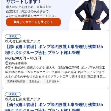
サポートします！
工事現場における作業員の安全と、顧客先からの信頼を維持する重要な業
務です。 募集職種 【函館/現場安全管理】経験者歓迎/活躍社員に特別賞与
求人の紹介をはじめ、書類添削や
有/年休128日◎
面談対策、内定後の手続きまで
あなたの転職活動をサポートします。
登録してサポートを受ける
正社員
株式会社南東北クボタ
【郡山/施工管理】ポンプ等の設置工事管理/月残業15h
程/クボタグループ会社 プラント施工管理
30万円～40万円
月給
福島県郡山市
企業名 株式会社南東北クボタ 求人名 【郡山/施工管理】ポンプ等の設置工
事管理/月残業15h程/クボタグループ会社 仕事の内容 東証プライム市場で
あるクボタの子会社である当社でプラント工事に関する設計/施工管理業務
をお任せします。株式会社クボタ製ポンプの据付工事をメインとし、処理
業界未経験歓迎
退職金あり
土日祝休み
施設、浄水施設などの現場施工管理をお任せします 【業務詳細】現場監督
として工事施工管理、アフターサービス、また営業技術として設計提案資
料及び見積作成 【工事施設】クボタ製品を用いたポンプ施設（下水道用マ
正社員
ンホールポンプ/揚排水ポンプ/雨水排水ポンプ等）や上下水道施設関連
株式会社南東北クボタ
（浄水場/処理場等）、農業施設（ライスセンターや精米施設、園芸施設
【仙台/施工管理】ポンプ等の設置工事管理/月残業15h
等) 【対象顧客】官公庁/建設会社等（ポンプ施設、上下水道施設）/個人農
程/クボタグループ会社 プラント施工管理