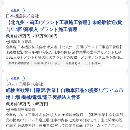
グ、要件定義、合意形成、進捗・品質・スコープ管理、実装部隊（内製・
外部）のディレクション ■技術戦略支援（副担当）：課題の構造化、AI活
正社員
用・クラウド移行ロードマップ作成補助、経営層向け資料作成 ■組織整備
日本機設株式会社
（兼務）： 大手エンゲージメントのノウハウ・PM手順の型化・標準化 募
【北九州・苅田/プラント工事施工管理】未経験歓迎/賞
集職種 【名古屋】クラウド・AI戦略コンサルタント｜大手金融・決済系顧
客の上流～納品
与年4回/高収入 プラント施工管理
25万円～37万5000円
月給
福岡県京都郡
企業名 日本機設株式会社 求人名 【北九州・苅田/プラント工事施工管理】
未経験歓迎/賞与年4回/高収入 仕事の内容 業界大手の太平洋セメント社や
UBE三菱セメント社等の巨大プラントの改修・メンテナンス工事を指揮。
広大な敷地、巨大な機械、多くの協力会社を束ね、工事の完了をリードし
業界未経験歓迎
年間休日120日以上
退職金あり
土日祝休み
ます。 【詳細】屋外のプラント現場に出向き、工事目的・工程管理を把握
した上で図面を読みスケジュールを立て、協力会社作業員に指示を出し、
安全とコストを遵守しつつ管理するお仕事です。 【強み】■創業80余年、
正社員
戦後より日本の産業を支える歴史ある企業です。■拠点は北海道から九州
プレス工業株式会社
まで全国を網羅。■徹底した「技術継承」により他社に真似できない施工
経験者歓迎!【藤沢/営業】自動車部品の提案/プライム市
品質を実現。盤石な安定経営を継続しています。 募集職種 【北九州・苅
場上場 機械/電気/電子製品法人営業
田/プラント工事施工管理】未経験歓迎/賞与年4回/高収入
35万円～45万円
月給
神奈川県藤沢市
企業名 プレス工業株式会社 求人名 ★経験者歓迎！【藤沢/営業】自動車部
品の提案/プライム市場上場 仕事の内容 ご経験を活かして、主に関東の既
存顧客(完成車向け、商用車)に対して自動車部品（フレーム・アクスル)の