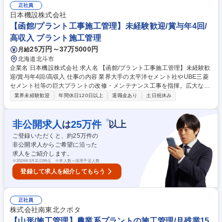
が必要か」をヒアリングします。専門知識は1年間の手厚いOJTで習得で
正社員
きるため安心。営業計画は個人の裁量が大きく、直行直帰も可能。17時過
日本機設株式会社
ぎには退社し、自分の時間を満喫できる環境です。「最先端業界のキャリ
【函館/プラント工事施工管理】未経験歓迎/賞与年4回/
ア」と「プライベートの充実」の両方を、未経験から手に入れられるのが
高収入 プラント施工管理
最大の魅力です。 募集職種 未経験歓迎【嘉麻市/ルート営業】残業5h/年休
25万円～37万5000円
月給
117日/半導体製造に関わる成長産業
北海道北斗市
企業名 日本機設株式会社 求人名 【函館/プラント工事施工管理】未経験歓
迎/賞与年4回/高収入 仕事の内容 業界大手の太平洋セメント社やUBE三菱
セメント社等の巨大プラントの改修・メンテナンス工事を指揮。広大な敷
地、巨大な機械、多くの協力会社を束ね、工事の完了をリードします。
業界未経験歓迎
年間休日120日以上
退職金あり
土日祝休み
【詳細】屋外のプラント現場に出向き、工事目的・工程管理を把握した上
で図面を読みスケジュールを立て、協力会社作業員に指示を出し、安全と
コストを遵守しつつ管理するお仕事です。 【強み】■創業80余年、戦後よ
※
非公開求人
25
万件
は
以上
り日本の産業を支える歴史ある企業です。■拠点は北海道から九州まで全
ご登録いただくと、約
25
万件の
国を網羅。■徹底した「技術継承」により他社に真似できない施工品質を
非公開求人からご希望に沿った
実現。盤石な安定経営を継続しています。 募集職種 【函館/プラント工事
求人をご紹介します。
施工管理】未経験歓迎/賞与年4回/高収入
※
2026年3月31日時点 ※求人数＝採用予定人数
登録して求人を紹介してもらう
正社員
株式会社南東北クボタ
【山形/施工管理】農業系プラントの施工管理/月残業15