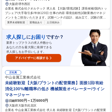
大阪府堺市西区
企業名 株式会社クオルテック 求人名 【大阪/環境試験】課長候補/国内トッ
プシェア/大手取引多/年休120日 仕事の内容 環境信頼性試験業務のマネジ
メントをご担当いただきます。試験ベンチの設計、組み立て、試験の実
施、試験レポート作成、および見積書作成やスケジュール調整などお客様
業界未経験歓迎
退職金あり
土日祝休み
との対応及び調整をお任せします。 【具体】 環境試験（化学・薬品・腐
食等）及び振動・衝撃試験を中心とした信頼性試験の実務とメンバーのマ
ネジメントをお任せ致します。 【取引先】トヨタ自動車、デンソー、富士
求人探し
お困り
に
ですか？
電機、東芝 等 ※車載メーカーが重点顧客です (仕事内容変更範囲)：当社
業界トップクラスの求人件数から
業務全般 募集職種 【大阪/環境試験】課長候補/国内トップシェア/大手取引
あなたの力を最大限に発揮できる
多/年休120日
求人探しをお手伝いします。
アドバイザーに相談する
正社員
中山金属工業株式会社
未経験歓迎【大阪/プラントの配管業務】面接1回/有給
消化100%/離職率の低さ 機械製造オペレーター/ライン
マネージャー
8500円～1万6000円
日給
大阪府大阪市此花区
企業名 中山金属工業株式会社 求人名 未経験歓迎【大阪/プラントの配管業