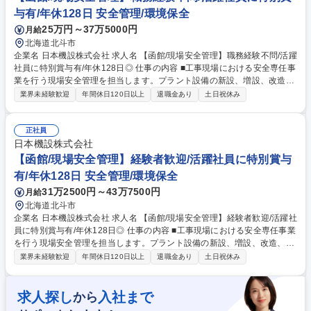
ラン陣が丁寧に伝授します。 募集職種 【大阪/タンク製造スタッフ】面接
与有/年休128日 安全管理/環境保全
1回/実働7h/転勤無し/離職率の低さが自慢◎
25万円～37万5000円
月給
北海道北斗市
企業名 日本機設株式会社 求人名 【函館/現場安全管理】職務経験不問/活躍
社員に特別賞与有/年休128日◎ 仕事の内容 ■工事現場における安全専任事
業を行う現場安全管理を担当します。プラント設備の新設、増設、改造、
メンテナンス等に伴う安全管理をお任せします。※受注量増加、現場安全
業界未経験歓迎
年間休日120日以上
退職金あり
土日祝休み
施工レベル強化のため増員致します。 【業務詳細】 ■現場での安全保護具
の使用や重機作業の監視など、安衛法等に遵守した作業員の安全施工を常
に見守る業務です。また客先の安全管理衛生委員会、当社内の安全常会等
正社員
への出席・資料作成・進行も行います。 ■一つのミスが重大事故につなが
日本機設株式会社
る工事現場における作業員の安全と、顧客先からの信頼を維持する重要な
【函館/現場安全管理】経験者歓迎/活躍社員に特別賞与
業務です。 募集職種 【函館/現場安全管理】職務経験不問/活躍社員に特別
有/年休128日 安全管理/環境保全
賞与有/年休128日◎
31万2500円～43万7500円
月給
北海道北斗市
企業名 日本機設株式会社 求人名 【函館/現場安全管理】経験者歓迎/活躍社
員に特別賞与有/年休128日◎ 仕事の内容 ■工事現場における安全専任事業
を行う現場安全管理を担当します。プラント設備の新設、増設、改造、メ
ンテナンス等に伴う安全管理をお任せします。※受注量増加、現場安全施
業界未経験歓迎
年間休日120日以上
退職金あり
土日祝休み
工レベル強化のため増員致します。 【業務詳細】 ■現場での安全保護具の
使用や重機作業の監視など、安衛法等に遵守した作業員の安全施工を常に
見守る業務です。また客先の安全管理衛生委員会、当社内の安全常会等へ
求人探し
入社まで
から
の出席・資料作成・進行も行います。 ■一つのミスが重大事故につながる