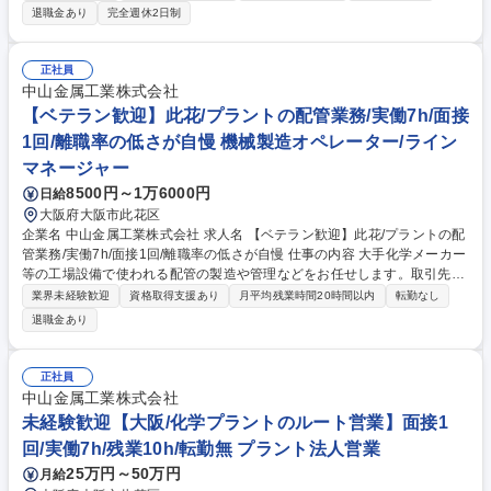
の工事作業は発生しません。) 【詳細】 ■生産工程の維持管理業務 ■老朽化
退職金あり
完全週休2日制
設備、施設の更新 ■設備改変に関する立案・実施 【働き方】自社工場内の
対応となります。総合職採用の為夜間対応は発生せず、休日の対応も月2
～3回程度となります。 募集職種 【栃木/設備保全】プライム市場上場/実
正社員
務未経験可/自社工場内の対応のみ
中山金属工業株式会社
【ベテラン歓迎】此花/プラントの配管業務/実働7h/面接
1回/離職率の低さが自慢 機械製造オペレーター/ライン
マネージャー
8500円～1万6000円
日給
大阪府大阪市此花区
企業名 中山金属工業株式会社 求人名 【ベテラン歓迎】此花/プラントの配
管業務/実働7h/面接1回/離職率の低さが自慢 仕事の内容 大手化学メーカー
等の工場設備で使われる配管の製造や管理などをお任せします。取引先の
工場で寸法を測り、当社で製作し、再度取引先で現場合わせを行うまで一
業界未経験歓迎
資格取得支援あり
月平均残業時間20時間以内
転勤なし
貫して携わることができます。 状況により作業を外注にお任せして、業務
退職金あり
量を調整しています。 そのため突発的な対応はほとんどなく、残業は月5
時間程度と働きやすい環境を保っています。まれに突発的な依頼で休日出
勤した場合は、別途休日手当を支給しております。【教育体制】熟練の社
正社員
員が丁寧にサポート致します。図面の読み方や溶接技術が身に着くほか、
中山金属工業株式会社
玉掛やガス溶接などの資格取得も支援している為、手に職が付けられま
未経験歓迎【大阪/化学プラントのルート営業】面接1
す。 募集職種 【ベテラン歓迎】此花/プラントの配管業務/実働7h/面接1
回/実働7h/残業10h/転勤無 プラント法人営業
回/離職率の低さが自慢
25万円～50万円
月給