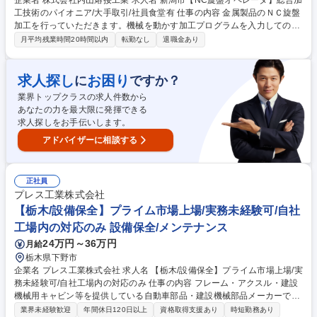
企業名 株式会社内山熔接工業 求人名 新潟市【NC旋盤オペレータ】総合加
工技術のパイオニア/大手取引/社員食堂有 仕事の内容 金属製品のＮＣ旋盤
加工を行っていただきます。機械を動かす加工プログラムを入力しての旋
盤加工となります。（自動車部品、半導体、医療機器、エネルギー関連な
月平均残業時間20時間以内
転勤なし
退職金あり
ど）事業拡大のための増員採用となります。 【なじみやすい環境】社員育
成に強みがあり、入社後3年間の教育制度を整備。技術習得やキャリア形
成を支援しています。わからない事があれば質問できる環境です。 【世界
求人探し
お困り
に
ですか？
基準のハイテク製品と大手メーカーからの信頼】身近なものから宇宙・最
業界トップクラスの求人件数から
先端テクノロジー分野まで幅広く対応しています。富士電機、川崎重工
あなたの力を最大限に発揮できる
業、クボタ、パナソニック社など全国の大手企業と取引があります。 募集
求人探しをお手伝いします。
職種 新潟市【NC旋盤オペレータ】総合加工技術のパイオニア/大手取引/社
員食堂有
アドバイザーに相談する
正社員
プレス工業株式会社
【栃木/設備保全】プライム市場上場/実務未経験可/自社
工場内の対応のみ 設備保全/メンテナンス
24万円～36万円
月給
栃木県下野市
企業名 プレス工業株式会社 求人名 【栃木/設備保全】プライム市場上場/実
務未経験可/自社工場内の対応のみ 仕事の内容 フレーム・アクスル・建設
機械用キャビン等を提供している自動車部品・建設機械部品メーカーであ
る当社にて、自社工場内機械設備の保全業務をお任せします。(※建物へ
業界未経験歓迎
年間休日120日以上
資格取得支援あり
時短勤務あり