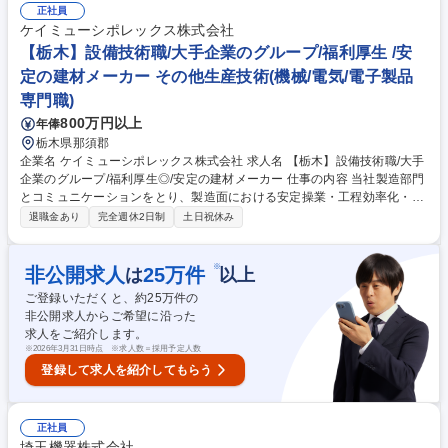
輩社員のもと、OJTにて仕事を覚えていただきます。 募集職種 【神奈川
正社員
(湘南台)/調達】自動車部品の調達/プライム市場上場の安定基盤
ケイミューシポレックス株式会社
【栃木】設備技術職/大手企業のグループ/福利厚生 /安
定の建材メーカー その他生産技術(機械/電気/電子製品
専門職)
800万円以上
年俸
栃木県那須郡
企業名 ケイミューシポレックス株式会社 求人名 【栃木】設備技術職/大手
企業のグループ/福利厚生◎/安定の建材メーカー 仕事の内容 当社製造部門
とコミュニケーションをとり、製造面における安定操業・工程効率化・品
質向上を担っていただきます。 ■新加工技術の開発部門とも連携し、工程
退職金あり
完全週休2日制
土日祝休み
変更があった場合の設備面のサポート ■将来的には新規製造設備導入、既
設設備の更新・改善に伴う設計などもお任せします。 製造部門からの依頼
を基に工程改善やメンテナンスを行うとともに、製造過程の中の懸念点や
※
非公開求人
25
万件
は
以上
改善点を抽出し、製造部門、技術部門と連携しながら課題解決に向け取り
ご登録いただくと、約
25
万件の
組むことが主な業務となります。 募集職種 【栃木】設備技術職/大手企業
非公開求人からご希望に沿った
のグループ/福利厚生◎/安定の建材メーカー
求人をご紹介します。
※
2026年3月31日時点 ※求人数＝採用予定人数
登録して求人を紹介してもらう
正社員
埼玉機器株式会社