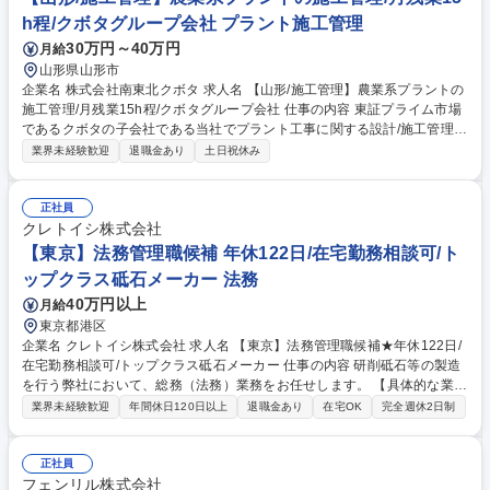
h程/クボタグループ会社 プラント施工管理
30万円～40万円
月給
山形県山形市
企業名 株式会社南東北クボタ 求人名 【山形/施工管理】農業系プラントの
施工管理/月残業15h程/クボタグループ会社 仕事の内容 東証プライム市場
であるクボタの子会社である当社でプラント工事に関する設計/施工管理業
務をお任せします。株式会社クボタ製ポンプの据付工事をメインとし、農
業界未経験歓迎
退職金あり
土日祝休み
業施設プラント工事の現場施工管理等をお任せします 【業務詳細】現場監
督として工事施工管理、アフターサービス、また営業技術として設計提案
資料及び見積作成 【工事施設】クボタ製品を用いたポンプ施設（下水道用
正社員
マンホールポンプ/揚排水ポンプ/雨水排水ポンプ等）や上下水道施設関連
クレトイシ株式会社
（浄水場/処理場等）、農業施設（ライスセンターや精米施設、園芸施設
【東京】法務管理職候補 年休122日/在宅勤務相談可/ト
等) 【対象顧客】官公庁/建設会社等（ポンプ施設、上下水道施設）/個人農
ップクラス砥石メーカー 法務
家/農事組合法人/官公庁/学校等（農業施設) 募集職種 【山形/施工管理】農
40万円以上
月給
業系プラントの施工管理/月残業15h程/クボタグループ会社
東京都港区
企業名 クレトイシ株式会社 求人名 【東京】法務管理職候補★年休122日/
在宅勤務相談可/トップクラス砥石メーカー 仕事の内容 研削砥石等の製造
を行う弊社において、総務（法務）業務をお任せします。 【具体的な業務
内容】■契約審査 (自社審査基準ベース)・契約作成(個別案件対応)・契約交
業界未経験歓迎
年間休日120日以上
退職金あり
在宅OK
完全週休2日制
渉サポート ■社内各部門からの法務関連相談対応(条件交渉、トラブル処理
ほか全般)■社内規定類整備、株主総会／取締役会対応を含む総務関連業務
■コンプライアンス体制推進(法務関連e ラーニング研修コンテンツ作成を
正社員
含む)■各種の法令調査(改正フォロー含む)、適法なビジネススキームの検
フェンリル株式会社