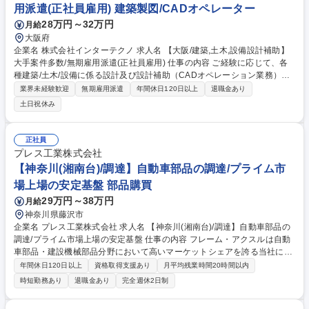
産準備・NCプログラミング)】フレックス/年休121/鋳鉄アルミ
用派遣(正社員雇用) 建築製図/CADオペレーター
28万円～32万円
月給
大阪府
企業名 株式会社インターテクノ 求人名 【大阪/建築,土木,設備設計補助】
大手案件多数/無期雇用派遣(正社員雇用) 仕事の内容 ご経験に応じて、各
種建築/土木/設備に係る設計及び設計補助（CADオペレーション業務）の
お仕事をご案内します。 関西大手企業と多数お取引有！ご経験が活かせる
業界未経験歓迎
無期雇用派遣
年間休日120日以上
退職金あり
職場をご案内します◎ ご紹介先を関西に限定しており地域に根差した働き
土日祝休み
方が可能です。 ※ご応募いただいた際にスキルとご希望を確認し、できる
限りご希望に沿った業務/就業先へご案内させていただきたいと考えており
ます。 募集職種 【大阪/建築,土木,設備設計補助】大手案件多数/無期雇用
正社員
派遣(正社員雇用)
プレス工業株式会社
【神奈川(湘南台)/調達】自動車部品の調達/プライム市
場上場の安定基盤 部品購買
29万円～38万円
月給
神奈川県藤沢市
企業名 プレス工業株式会社 求人名 【神奈川(湘南台)/調達】自動車部品の
調達/プライム市場上場の安定基盤 仕事の内容 フレーム・アクスルは自動
車部品・建設機械部品分野において高いマーケットシェアを誇る当社にて
調達担当を募集します。 変更範囲：国内および海外における会社の定める
年間休日120日以上
資格取得支援あり
月平均残業時間20時間以内
業務全般 【詳細】 ■鋼材（鋼板、コイル、丸棒、パイプ）の発注・価格交
時短勤務あり
退職金あり
完全週休2日制
渉 ■価格管理、購入・相殺の清算処理 ■新規手配の取引先との納期調整・
管理 【入社後】2日間は基礎研修を行っていただき、3日目以降、現場先