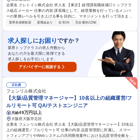
企業名 クレトイシ株式会社 求人名 【東京】経理課長職候補◎トップクラ
ス砥石メーカー 仕事の内容 課長職として、経理業務を行っているメンバ
ーの業務レベルを引き上げる事を目的に、マネジメントを行って頂きま
す。また、月次・年次決算業務のマネジメントが落ち着き次第、後継者育
業界未経験歓迎
退職金あり
在宅OK
完全週休2日制
成にも関わって頂く予定です。 【具体的な業務内容】 ・単体・連結決算
の進捗管理および、監査法人との調整、会計論点整理 ・海外子会社管理、
現地経理・会計事務所との連携、移転価格の検討 ・財務や与信に関する課
求人探し
お困り
に
ですか？
題管理とその推進 ・海外子会社関係の経理業務の課題解決・推進 募集職
業界トップクラスの求人件数から
種 【東京】経理課長職候補◎トップクラス砥石メーカー
あなたの力を最大限に発揮できる
求人探しをお手伝いします。
アドバイザーに相談する
正社員
フェンリル株式会社
【大阪/品質管理マネージャー】10名以上の組織運営/フ
ルリモート可 QA/テストエンジニア
49万円以上
月給
大阪府大阪市北区
企業名 フェンリル株式会社 求人名 【大阪/品質管理マネージャー】10名以
上の組織運営／フルリモート可 仕事の内容 品質管理部に所属し、スマー
トフォンアプリやWebシステムの共同開発案件における品質管理全般をご