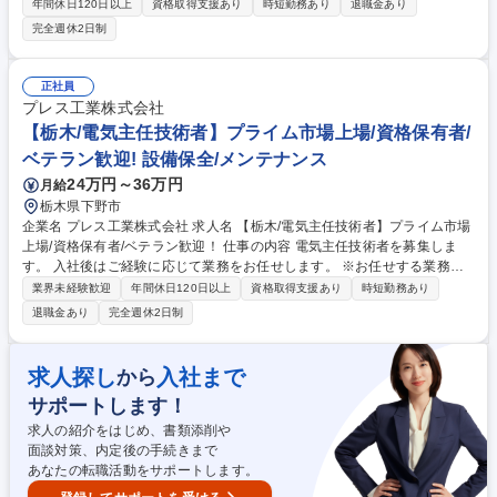
提案営業をお任せします。 【担当エリア】川崎がメインとなりますが一部
年間休日120日以上
資格取得支援あり
時短勤務あり
退職金あり
関東も顧客も担当します。 【営業スタイル】 社内の技術者の方々と得意
完全週休2日制
先へ赴き仕様説明をする「技術営業」に近い営業形態となっています。週
に4、5回は商談(外出)がありますが、社内業務(資料作成、見積書作成)も
ありますので、トータルで見ると、社外：社内＝3:7程度です。 募集職種
正社員
★経験者歓迎！【藤沢/営業】自動車部品の提案/プライム市場上場
プレス工業株式会社
【栃木/電気主任技術者】プライム市場上場/資格保有者/
ベテラン歓迎! 設備保全/メンテナンス
24万円～36万円
月給
栃木県下野市
企業名 プレス工業株式会社 求人名 【栃木/電気主任技術者】プライム市場
上場/資格保有者/ベテラン歓迎！ 仕事の内容 電気主任技術者を募集しま
す。 入社後はご経験に応じて業務をお任せします。 ※お任せする業務は
選考を通じてすり合わせを行います。 【詳細】 ■生産工程の維持管理業務
業界未経験歓迎
年間休日120日以上
資格取得支援あり
時短勤務あり
■老朽化設備、施設の更新 ■設備改変に関する立案・実施 【業務内容の変
退職金あり
完全週休2日制
更範囲】当社業務全般 募集職種 【栃木/電気主任技術者】プライム市場上
場/資格保有者/ベテラン歓迎！
求人探し
入社まで
から
サポートします！
求人の紹介をはじめ、書類添削や
面談対策、内定後の手続きまで
あなたの転職活動をサポートします。