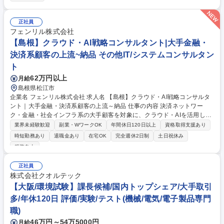
務申告など税務関連業務 ■月次決算業務、資金管理、買掛金管理、支払決
済業務、国内グループ会社、海外グループ会社の損益管理・財務管理など
募集職種 【愛知】税務担当(経理部)/フレックスタイム制/東証スタンダー
正社員
ド上場メーカー
フェンリル株式会社
【島根】クラウド・AI戦略コンサルタント|大手金融・
決済系顧客の上流~納品 その他IT/システムコンサルタン
ト
62万円以上
月給
島根県松江市
企業名 フェンリル株式会社 求人名 【島根】クラウド・AI戦略コンサルタ
ント｜大手金融・決済系顧客の上流～納品 仕事の内容 決済ネットワー
ク・金融・社会インフラ系の大手顧客を対象に、クラウド・AIを活用した
経営課題解決を推進します。提案だけで終わらせず、要件定義から納品ま
業界未経験歓迎
副業・WワークOK
年間休日120日以上
資格取得支援あり
で一気通貫でプロジェクトを牽引します。 【業務内容補足】■シニアコン
時短勤務あり
退職金あり
在宅OK
完全週休2日制
土日祝休み
サルタント業務（主担当）：顧客（部長・課長クラス）の課題ヒアリン
服装自由
グ、要件定義、合意形成、進捗・品質・スコープ管理、実装部隊（内製・
外部）のディレクション ■技術戦略支援（副担当）：課題の構造化、AI活
正社員
用・クラウド移行ロードマップ作成補助、経営層向け資料作成 ■組織整備
株式会社クオルテック
（兼務）： 大手エンゲージメントのノウハウ・PM手順の型化・標準化 募
【大阪/環境試験】課長候補/国内トップシェア/大手取引
集職種 【島根】クラウド・AI戦略コンサルタント｜大手金融・決済系顧客
の上流～納品
多/年休120日 評価/実験/テスト(機械/電気/電子製品専門
職)
46万円～54万5000円
月給