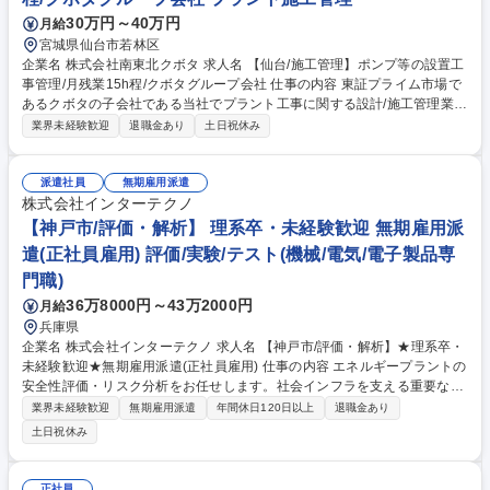
家/農事組合法人/官公庁/学校等（農業施設) 募集職種 【郡山/施工管理】ポ
30万円～40万円
月給
ンプ等の設置工事管理/月残業15h程/クボタグループ会社
宮城県仙台市若林区
企業名 株式会社南東北クボタ 求人名 【仙台/施工管理】ポンプ等の設置工
事管理/月残業15h程/クボタグループ会社 仕事の内容 東証プライム市場で
あるクボタの子会社である当社でプラント工事に関する設計/施工管理業務
をお任せします。株式会社クボタ製ポンプの据付工事をメインとし、処理
業界未経験歓迎
退職金あり
土日祝休み
施設、浄水施設などの現場施工管理をお任せします 【業務詳細】現場監督
として工事施工管理、アフターサービス、また営業技術として設計提案資
料及び見積作成 【工事施設】クボタ製品を用いたポンプ施設（下水道用マ
派遣社員
無期雇用派遣
ンホールポンプ/揚排水ポンプ/雨水排水ポンプ等）や上下水道施設関連
株式会社インターテクノ
（浄水場/処理場等）、農業施設（ライスセンターや精米施設、園芸施設
【神戸市/評価・解析】 理系卒・未経験歓迎 無期雇用派
等) 【対象顧客】官公庁/建設会社等（ポンプ施設、上下水道施設）/個人農
遣(正社員雇用) 評価/実験/テスト(機械/電気/電子製品専
家/農事組合法人/官公庁/学校等（農業施設) 募集職種 【仙台/施工管理】ポ
門職)
ンプ等の設置工事管理/月残業15h程/クボタグループ会社
36万8000円～43万2000円
月給
兵庫県
企業名 株式会社インターテクノ 求人名 【神戸市/評価・解析】★理系卒・
未経験歓迎★無期雇用派遣(正社員雇用) 仕事の内容 エネルギープラントの
安全性評価・リスク分析をお任せします。社会インフラを支える重要なミ
ッションです。理系の基礎知識を活かし、未経験からデータ解析やシミュ
業界未経験歓迎
無期雇用派遣
年間休日120日以上
退職金あり
レーションの専門スキルを身につけられます。 大手メーカー設計部にて、
土日祝休み
過去データに基づく事故発生リスクの確率計算、解析ソフトによるシミュ
レーション、報告書作成を担当します。現場作業はなくオフィス内での業
務です。【入社後のステップ】専用ソフトの操作習得や、先輩のデータ処
正社員