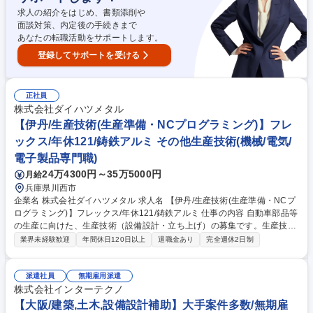
頼】身近なものから宇宙・最先端テクノロジー分野まで幅広く対応してい
ます。富士電機、川崎重工業、クボタ、パナソニック社など全国の大手企
求人の紹介をはじめ、書類添削や
業と取引があります。 募集職種 新潟市【研磨マイスター/未経験歓迎】腕
面談対策、内定後の手続きまで
を磨く楽しさ★衣食住の豊かな福利厚生
あなたの転職活動をサポートします。
登録してサポートを受ける
正社員
株式会社ダイハツメタル
【伊丹/生産技術(生産準備・NCプログラミング)】フレ
ックス/年休121/鋳鉄アルミ その他生産技術(機械/電気/
電子製品専門職)
24万4300円～35万5000円
月給
兵庫県川西市
企業名 株式会社ダイハツメタル 求人名 【伊丹/生産技術(生産準備・NCプ
ログラミング)】フレックス/年休121/鋳鉄アルミ 仕事の内容 自動車部品等
の生産に向けた、生産技術（設備設計・立ち上げ）の募集です。生産技術
部には30名程度おり、生産準備や設備設計の部門等があります。 生産準
業界未経験歓迎
年間休日120日以上
退職金あり
完全週休2日制
備部門の業務をお任せします。 新たな部品生産におけるプロセスの計画
や、設備計画の策定、手配、量産に向けた工程整備等、生産準備業務を一
貫して担当して頂きます。 主な内容としては、お客様とのお見積りやSE
派遣社員
無期雇用派遣
検討・試作評価・工程設計・各種帳票作成・設備、刀具、検査具手配・設
株式会社インターテクノ
備や工程の整備・精度確認等がございます。 募集職種 【伊丹/生産技術(生
【大阪/建築,土木,設備設計補助】大手案件多数/無期雇