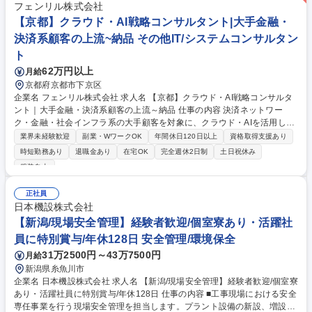
フェンリル株式会社
【京都】クラウド・AI戦略コンサルタント|大手金融・
決済系顧客の上流~納品 その他IT/システムコンサルタン
ト
62万円以上
月給
京都府京都市下京区
企業名 フェンリル株式会社 求人名 【京都】クラウド・AI戦略コンサルタ
ント｜大手金融・決済系顧客の上流～納品 仕事の内容 決済ネットワー
ク・金融・社会インフラ系の大手顧客を対象に、クラウド・AIを活用した
経営課題解決を推進します。提案だけで終わらせず、要件定義から納品ま
業界未経験歓迎
副業・WワークOK
年間休日120日以上
資格取得支援あり
で一気通貫でプロジェクトを牽引します。 【業務内容補足】■シニアコン
時短勤務あり
退職金あり
在宅OK
完全週休2日制
土日祝休み
サルタント業務（主担当）：顧客（部長・課長クラス）の課題ヒアリン
服装自由
グ、要件定義、合意形成、進捗・品質・スコープ管理、実装部隊（内製・
外部）のディレクション ■技術戦略支援（副担当）：課題の構造化、AI活
正社員
用・クラウド移行ロードマップ作成補助、経営層向け資料作成 ■組織整備
日本機設株式会社
（兼務）： 大手エンゲージメントのノウハウ・PM手順の型化・標準化 募
【新潟/現場安全管理】経験者歓迎/個室寮あり・活躍社
集職種 【京都】クラウド・AI戦略コンサルタント｜大手金融・決済系顧客
の上流～納品
員に特別賞与/年休128日 安全管理/環境保全
31万2500円～43万7500円
月給
新潟県糸魚川市
企業名 日本機設株式会社 求人名 【新潟/現場安全管理】経験者歓迎/個室寮
あり・活躍社員に特別賞与/年休128日 仕事の内容 ■工事現場における安全
専任事業を行う現場安全管理を担当します。プラント設備の新設、増設、