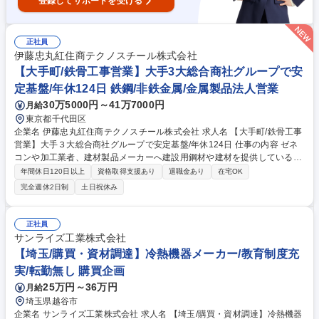
登録してサポートを受ける
正社員
伊藤忠丸紅住商テクノスチール株式会社
【大手町/鉄骨工事営業】大手3大総合商社グループで安
定基盤/年休124日 鉄鋼/非鉄金属/金属製品法人営業
30万5000円～41万7000円
月給
東京都千代田区
企業名 伊藤忠丸紅住商テクノスチール株式会社 求人名 【大手町/鉄骨工事
営業】大手３大総合商社グループで安定基盤/年休124日 仕事の内容 ゼネ
コンや加工業者、建材製品メーカーへ建設用鋼材や建材を提供している当
社にて、鉄骨工事営業をご担当いただきます。 国内屈指の鉄鋼建材専門商
年間休日120日以上
資格取得支援あり
退職金あり
在宅OK
社である当社にて、鉄骨工事の営業をご担当いただきます。予決算に付随
完全週休2日制
土日祝休み
する計数管理や与信管理も併せてご対応いただきます。 募集職種 【大手
町/鉄骨工事営業】大手３大総合商社グループで安定基盤/年休124日
正社員
サンライズ工業株式会社
【埼玉/購買・資材調達】冷熱機器メーカー/教育制度充
実/転勤無し 購買企画
25万円～36万円
月給
埼玉県越谷市
企業名 サンライズ工業株式会社 求人名 【埼玉/購買・資材調達】冷熱機器