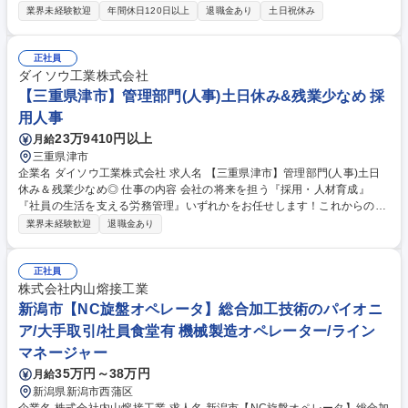
改造、メンテナンス等に伴う安全管理をお任せします。※受注量増加、現
業界未経験歓迎
年間休日120日以上
退職金あり
土日祝休み
場安全施工レベル強化のため増員致します。 【業務詳細】 ■現場での安全
保護具の使用や重機作業の監視など、安衛法等に遵守した作業員の安全施
工を常に見守る業務です。また客先の安全管理衛生委員会、当社内の安全
正社員
常会等への出席・資料作成・進行も行います。 ■一つのミスが重大事故に
ダイソウ工業株式会社
つながる工事現場における作業員の安全と、顧客先からの信頼を維持する
【三重県津市】管理部門(人事)土日休み&残業少なめ 採
重要な業務です。 募集職種 【新潟/現場安全管理】経験者歓迎/個室寮あ
用人事
り・活躍社員に特別賞与/年休128日
23万9410円以上
月給
三重県津市
企業名 ダイソウ工業株式会社 求人名 【三重県津市】管理部門(人事)土日
休み＆残業少なめ◎ 仕事の内容 会社の将来を担う『採用・人材育成』
『社員の生活を支える労務管理』いずれかをお任せします！これからの時
代を見据え「人」への投資を進める当社で、採用の強化や社内制度の整備
業界未経験歓迎
退職金あり
を一緒に担っていきましょう！ 【■採用・人材育成】 新卒や中途社員の採
用、研修の企画、人事制度の管理 など 【■労務管理】 給与の計算、勤怠
の管理、社会保険関連の業務 など 希望と適性を考慮のうえ、いずれかの
正社員
業務を担当いただきます！先輩社員がOJTで教えていくので、経験者はも
株式会社内山熔接工業
ちろん未経験者でもご安心下さい。 募集職種 【三重県津市】管理部門(人
新潟市【NC旋盤オペレータ】総合加工技術のパイオニ
事)土日休み＆残業少なめ◎
ア/大手取引/社員食堂有 機械製造オペレーター/ライン
マネージャー
35万円～38万円
月給
新潟県新潟市西蒲区