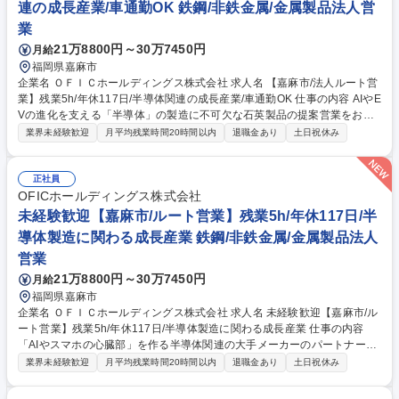
連の成長産業/車通勤OK 鉄鋼/非鉄金属/金属製品法人営
7h/転勤無/離職率が低い
業
21万8800円～30万7450円
月給
福岡県嘉麻市
企業名 ＯＦＩＣホールディングス株式会社 求人名 【嘉麻市/法人ルート営
業】残業5h/年休117日/半導体関連の成長産業/車通勤OK 仕事の内容 AIやE
Vの進化を支える「半導体」の製造に不可欠な石英製品の提案営業をお任
せ。単なる物売りではなく、世界的大手メーカーの製造プロセスを技術で
業界未経験歓迎
月平均残業時間20時間以内
退職金あり
土日祝休み
支える、社会的意義と手応えの大きいソリューション型の提案営業◎ 既存
顧客9割、1日1～2社の深耕スタイル。顧客の「歩留まりを上げたい」と
いう課題に、自社工場の技術者と連携しオーダーメイドで応えます。最先
正社員
端技術に触れながら、営業として一生モノの「専門性」を磨けるのが醍醐
OFICホールディングス株式会社
味。17:15定時退社が基本で、16時以降は商談先から直帰もOK。家族や趣
未経験歓迎【嘉麻市/ルート営業】残業5h/年休117日/半
味との時間を最大化しながら、世界基準のモノづくりに貢献できる、誇り
導体製造に関わる成長産業 鉄鋼/非鉄金属/金属製品法人
とゆとりを両立できる環境です。 募集職種 【嘉麻市/法人ルート営業】残
営業
業5h/年休117日/半導体関連の成長産業/車通勤OK
21万8800円～30万7450円
月給
福岡県嘉麻市
企業名 ＯＦＩＣホールディングス株式会社 求人名 未経験歓迎【嘉麻市/ル
ート営業】残業5h/年休117日/半導体製造に関わる成長産業 仕事の内容
「AIやスマホの心臓部」を作る半導体関連の大手メーカーのパートナーと
して、製造に不可欠な石英製品の提案営業をお任せ。単なる物売りではな
業界未経験歓迎
月平均残業時間20時間以内
退職金あり
土日祝休み
く、半導体関連の成長産業を支え、リードするやりがいを感じられます。
既存顧客への深掘り営業が9割。1日1社とじっくり向き合い「どんな製品