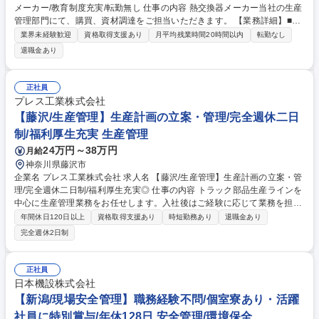
メーカー/教育制度充実/転勤無し 仕事の内容 熱交換器メーカー当社の生産
管理部門にて、購買、資材調達をご担当いただきます。 【業務詳細】■営
業部門/設計部門の要求を基に取引先への見積依頼■見積評価、価格交渉■
業界未経験歓迎
資格取得支援あり
月平均残業時間20時間以内
転勤なし
材料メーカー、取引先への発注手配■製造部門/営業部門と連携した納期交
退職金あり
渉/調整■入荷品の受入検査、在庫管理(物品の保管・移動含む)■取引先から
の調達品の品質管理■新規調達先の開拓 ※業務の割合はデスクワーク（6
～7割）：受入検査などの業務（3～4割）です。 募集職種 【埼玉/購買・
正社員
資材調達】冷熱機器メーカー/教育制度充実/転勤無し
プレス工業株式会社
【藤沢/生産管理】生産計画の立案・管理/完全週休二日
制/福利厚生充実 生産管理
24万円～38万円
月給
神奈川県藤沢市
企業名 プレス工業株式会社 求人名 【藤沢/生産管理】生産計画の立案・管
理/完全週休二日制/福利厚生充実◎ 仕事の内容 トラック部品生産ラインを
中心に生産管理業務をお任せします。入社後はご経験に応じて業務を担当
していただきますが、業界の経験を活かして即戦力としてご活躍いただく
年間休日120日以上
資格取得支援あり
時短勤務あり
退職金あり
ことを期待しています。 【業務詳細】■生産計画の立案、管理 ■製品在庫
完全週休2日制
の確認、調達 ■取引先、各部門、製造現場との調達、折衝 ■基本的に受注
生産です。 ■PCだけでなく、実際に現場に物を見に行ったり作業者とのコ
ミュニケーションも必要です。 ■担当分担は、部品ごと、ラインごと等都
正社員
度決定 ■製造部門や営業、調達部門と密になって連携して業務を進めます
日本機設株式会社
変更範囲：国内および海外における会社の定める業務全般 募集職種 【藤
【新潟/現場安全管理】職務経験不問/個室寮あり・活躍
沢/生産管理】生産計画の立案・管理/完全週休二日制/福利厚生充実◎
社員に特別賞与/年休128日 安全管理/環境保全