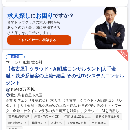
的に受注生産です。 ■PCだけでなく、実際に現場に物を見に行ったり作業
者とのコミュニケーションも必要です。 ■担当分担は、部品ごと、ライン
ごと等都度決定 変更範囲：当社業務全般 募集職種 【広島/生産管理】生産
求人探し
お困り
に
ですか？
計画の立案・管理/プライム上場/残業月25h
業界トップクラスの求人件数から
あなたの力を最大限に発揮できる
求人探しをお手伝いします。
アドバイザーに相談する
正社員
フェンリル株式会社
【名古屋】クラウド・AI戦略コンサルタント|大手金
融・決済系顧客の上流~納品 その他IT/システムコンサル
タント
62万円以上
月給
愛知県名古屋市東区
企業名 フェンリル株式会社 求人名 【名古屋】クラウド・AI戦略コンサル
タント｜大手金融・決済系顧客の上流～納品 仕事の内容 決済ネットワー
ク・金融・社会インフラ系の大手顧客を対象に、クラウド・AIを活用した
経営課題解決を推進します。提案だけで終わらせず、要件定義から納品ま
業界未経験歓迎
副業・WワークOK
年間休日120日以上
資格取得支援あり
で一気通貫でプロジェクトを牽引します。 【業務内容補足】■シニアコン
時短勤務あり
退職金あり
在宅OK
完全週休2日制
土日祝休み
サルタント業務（主担当）：顧客（部長・課長クラス）の課題ヒアリン
服装自由