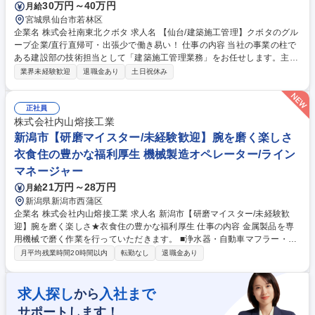
30万円～40万円
月給
宮城県仙台市若林区
企業名 株式会社南東北クボタ 求人名 【仙台/建築施工管理】クボタのグル
ープ企業/直行直帰可・出張少で働き易い！ 仕事の内容 当社の事業の柱で
ある建設部の技術担当として「建築施工管理業務」をお任せします。主に
県内の一般木造建築（住宅等）、商業施設、公共建築、農業施設の現場施
業界未経験歓迎
退職金あり
土日祝休み
工管理等をお任せします。 【詳細】■公共建築、商業施設、一般住宅など
建築工事全般 ■工期：半年～1年(基本的には1人1案件ですが案件規模によ
っては2人体制になる場合があります) ■出張：担当エリアが宮城県内にな
正社員
っております。宿泊ベースの出張も年に1回ほどと少なく、直行直帰が可
株式会社内山熔接工業
能です。 募集職種 【仙台/建築施工管理】クボタのグループ企業/直行直帰
新潟市【研磨マイスター/未経験歓迎】腕を磨く楽しさ
可・出張少で働き易い！
衣食住の豊かな福利厚生 機械製造オペレーター/ライン
マネージャー
21万円～28万円
月給
新潟県新潟市西蒲区
企業名 株式会社内山熔接工業 求人名 新潟市【研磨マイスター/未経験歓
迎】腕を磨く楽しさ★衣食住の豊かな福利厚生 仕事の内容 金属製品を専
用機械で磨く作業を行っていただきます。 ■浄水器・自動車マフラー・各
容器の羽目布、及びエンドレスがけ 研磨作業（手作業での研磨）■自動研
月平均残業時間20時間以内
転勤なし
退職金あり
磨ロボットの操作も行っていただきます 【未経験でも安心】社員育成に強
みがあり、３ヵ月間の研修期間あり。その間、担当の指導員から仕事を教
えてもらう(ブラザーシスター)システムです。わからない事があれば質問
求人探し
入社まで
から
しやすい環境です。 【世界基準のハイテク製品と大手メーカーからの信
サポートします！