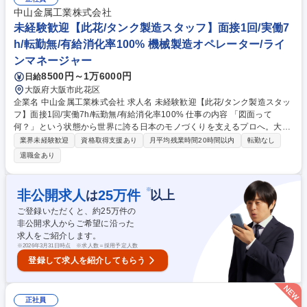
理サポートから開始します。充実したOJTで専門スキルを習得し、将来的
中山金属工業株式会社
には設計チームへ安全対策の提案を行うなど、インフラを支える裁量の大
未経験歓迎【此花/タンク製造スタッフ】面接1回/実働7
きな仕事です。 募集職種 【神戸市/評価・解析】★理系卒・未経験歓迎★
h/転勤無/有給消化率100% 機械製造オペレーター/ライ
無期雇用派遣(正社員雇用)
ンマネージャー
8500円～1万6000円
日給
大阪府大阪市此花区
企業名 中山金属工業株式会社 求人名 未経験歓迎【此花/タンク製造スタッ
フ】面接1回/実働7h/転勤無/有給消化率100% 仕事の内容 「図面って
何？」という状態から世界に誇る日本のモノづくりを支えるプロへ。大手
化学メーカー向けの特注タンク製造をベテランの隣でイチから学んで覚え
業界未経験歓迎
資格取得支援あり
月平均残業時間20時間以内
転勤なし
ます。ノルマや納期に追われるギスギス感は一切ありません。 【未経験か
退職金あり
らプロの溶接工へ】まずは道具の名前を覚えることから。金属を熱でつな
ぐ「溶接」の技術を、熟練の先輩がマンツーマンで教えます。 【実は超ホ
ワイト】残業は月10h程度で、有給消化率は100％！「仕事が終わったら
※
非公開求人
25
万件
は
以上
即帰宅」が当たり前の社風です。 【一生モノの武器を】一生食いっぱぐれ
ご登録いただくと、約
25
万件の
ない国家資格の取得費用は、会社が全額負担。一歩ずつ、どこでも通用す
非公開求人からご希望に沿った
る技術者を目指せる環境です。 募集職種 未経験歓迎【此花/タンク製造ス
求人をご紹介します。
タッフ】面接1回/実働7h/転勤無/有給消化率100%
※
2026年3月31日時点 ※求人数＝採用予定人数
登録して求人を紹介してもらう
正社員