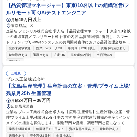
討■外部弁護士・弁理士への相談■海外(製造／販売)子会社への様々なサポ
【品質管理マネージャー】東京/10名以上の組織運営/フ
ート等 募集職種 【東京】法務管理職候補★年休122日/在宅勤務相談可/ト
ルリモート可 QA/テストエンジニア
ップクラス砥石メーカー
49万円以上
月給
東京都品川区
企業名 フェンリル株式会社 求人名 【品質管理マネージャー】東京/10名以
上の組織運営／フルリモート可 仕事の内容 品質管理部に所属し、スマー
トフォンアプリやWebシステムの共同開発案件における品質管理全般をご
担当。テスト計画から品質分析に加え、10～20名規模の組織マネジメン
業界未経験歓迎
副業・WワークOK
年間休日120日以上
資格取得支援あり
ト（評価・育成・アサイン）をお任せします。 開発部から独立した立場を
時短勤務あり
退職金あり
在宅OK
完全週休2日制
土日祝休み
活かし、プロダクトとプロジェクト双方の品質改善を牽引していただきま
服装自由
す。■テスト見積・計画・設計・分析等のQA実務全般 ■10～20名規模の組
織マネジメント（メンバー評価、育成支援、他部門連携）【仕事の魅力】
正社員
鉄道やマスメディア等の業界最大手と直接取引を行い、多様な新規開発案
プレス工業株式会社
件に参画可能。社内リソース100％の環境で、QA組織の技術力底上げを主
【広島/生産管理】生産計画の立案・管理/プライム上場/
導する醍醐味があります。 募集職種 【品質管理マネージャー】東京/10名
以上の組織運営／フルリモート可
残業月25h 生産管理
24万円～36万円
月給
広島県尾道市
企業名 プレス工業株式会社 求人名 【広島/生産管理】生産計画の立案・管
理/プライム上場/残業月25h 仕事の内容 生産管理(建設機械の生産ラインが
メイン)の担当を募集します。 製造部門や営業、調達部門と密になって連
携して業務を進めていただきます。 【業務詳細】■生産計画の立案、管理
業界未経験歓迎
年間休日120日以上
資格取得支援あり
時短勤務あり
■製品在庫の確認、調達 ■取引先、各部門、製造現場との調達、折衝 ■基本
退職金あり
完全週休2日制
土日祝休み