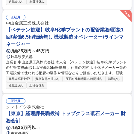
スタート先輩社員も多いので丁寧に指導します◎ 状況により作業を外注に
退職金あり
土日祝休み
お任せして、業務量を調整しています。 そのため突発的な対応はほとんど
なく、残業は月5時間程度と働きやすい環境を保っています。まれに突発
的な依頼で休日出勤した場合は、別途振替休日を取って頂きます。【教育
正社員
体制】熟練の社員が丁寧にサポート致します。図面の読み方や溶接技術が
中山金属工業株式会社
身に着くほか、各種資格や国家資格取得も支援している為、手に職が付け
【ベテラン歓迎】岐阜/化学プラントの配管業務/面接1
られます。 募集職種 未経験歓迎【岐阜/化学プラントの配管業務】面接1
回/実働6.5h/転勤無し 機械製造オペレーター/ラインマ
回/実働6.5h/転勤無/定着率高
ネージャー
25万円～45万円
月給
岐阜県安八郡
企業名 中山金属工業株式会社 求人名 【ベテラン歓迎】岐阜/化学プラント
の配管業務/面接1回/実働6.5h/転勤無し 仕事の内容 大手化学メーカー等の
工場設備で使われる配管の製作や管理などをご担当いただきます。経験に
応じてキャリアをスタートしていただきます。製造業での経験を活かして
業界未経験歓迎
資格取得支援あり
月平均残業時間20時間以内
転勤なし
ご活躍いただける環境です。 状況により作業を外注にお任せして、業務量
退職金あり
土日祝休み
を調整しています。 そのため突発的な対応はほとんどなく、残業は月5時
間程度と働きやすい環境を保っています。まれに突発的な依頼で休日出勤
した場合は、別途振替休日を取って頂きます。【教育体制】熟練の社員が
正社員
丁寧にサポート致します。図面の読み方や溶接技術が身に着くほか、各種
クレトイシ株式会社
資格や国家資格取得も支援している為、手に職が付けられます。 募集職種
【東京】経理課長職候補 トップクラス砥石メーカー 財
【ベテラン歓迎】岐阜/化学プラントの配管業務/面接1回/実働6.5h/転勤無
務会計
し
35万円以上
月給
東京都港区