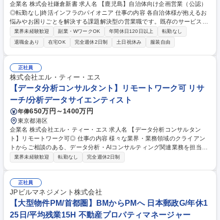
企業名 株式会社鎌倉新書 求人名 【鹿児島】自治体向け企画営業（公認）
◎転勤なし|終活インフラのパイオニア 仕事の内容 各自治体様が抱えるお
悩みやお困りごとを解決する課題解決型の営業職です。既存のサービスで
課題解決ができない場合は、ニーズをもとに社内各部署と連携・調整を行
業界未経験歓迎
副業・WワークOK
年間休日120日以上
転勤なし
い、具体的なご提案まで進めていただきます。 ■各自治体の政策・議会議
退職金あり
在宅OK
完全週休2日制
土日祝休み
服装自由
事録からニーズをリサーチして営業戦略を策定■自治体様へのサービス提
案や必要に応じて入札・プロポーザルの対応 ■提案や受注に当たっての社
内外の関係各部署との連携 ■主なサービス：住民向け情報冊子、DX化を推
正社員
進するナビシステム、役所内窓口の運営委託、地域活性化や高齢者を支援
株式会社エル・ティー・エス
するイベント企画（講演会・研修など） ■主な営業先：市民課、高齢者支
【データ分析コンサルタント】リモートワーク可 リサ
援課、福祉課、介護課 募集職種 【鹿児島】自治体向け企画営業（公認）
ーチ/分析データサイエンティスト
◎転勤なし|終活インフラのパイオニア
650万円～1400万円
年俸
東京都港区
企業名 株式会社エル・ティー・エス 求人名 【データ分析コンサルタン
ト】リモートワーク可◎ 仕事の内容 様々な業界・業務領域のクライアン
トからご相談のある、データ分析・AIコンサルティング関連業務を担当し
ていただきます。 ■AI/デジタル活用サービスに向けたコンサルティング支
業界未経験歓迎
転勤なし
完全週休2日制
援 ■データ解析支援（可視化・モデリング・プロトタイピング等） ※クラ
イアントが持つデータ課題に対するコンサルティングだけでなく、統計解
析や集計・可視化、機械学習モデルの構築までの実装（コーディング）も
正社員
含みます（技術領域は時系列データ、自然言語、画像処理まで多様） 【従
JPビルマネジメント株式会社
事すべき業務の変更範囲】当社業務全般 募集職種 【データ分析コンサル
【大型物件PM/首都圏】BMからPMへ 日本郵政G/年休1
タント】リモートワーク可◎
25日/平均残業15H 不動産プロパティマネージャー