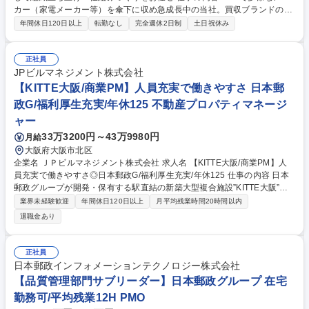
カー（家電メーカー等）を傘下に収め急成長中の当社。買収ブランドの価
値を再構築し世界へ届けるべく、全商材の品質管理体制をゼロから構築す
年間休日120日以上
転勤なし
完全週休2日制
土日祝休み
るのがミッションです。 ■QMS（品質マネジメントシステム）の立案・構
築 ■家電製品（PSE・技適等）の法規制対応、届出、自主検査管理 ■中国
工場への監査・改善指導・工程管理 ■開発段階での不具合防止策の強化、
正社員
不具合の真因を分析し、再発を確実に防ぐ仕組み（CAPA）の運用 ■PL法
JPビルマネジメント株式会社
に基づく法的リスク管理、製品安全（リスクアセスメント）の推進 募集職
【KITTE大阪/商業PM】人員充実で働きやすさ 日本郵
種 【宮城】品質責任者/家電/経験を生かして組織立ち上げ・仕組みづくり
政G/福利厚生充実/年休125 不動産プロパティマネージ
をお任せ
ャー
33万3200円～43万9980円
月給
大阪府大阪市北区
企業名 ＪＰビルマネジメント株式会社 求人名 【KITTE大阪/商業PM】人
員充実で働きやすさ◎日本郵政G/福利厚生充実/年休125 仕事の内容 日本
郵政グループが開発・保有する駅直結の新築大型複合施設”KITTE大阪”内
の商業施設におけるプロパティマネジメント業務となります。 ＜詳細＞ ■
業界未経験歓迎
年間休日120日以上
月平均残業時間20時間以内
テナント営業管理業務(テナント管理、テナントリレーション、営業分
退職金あり
析、契約事務代行等) ■販売促進・マーケティング業務(販促、イベント、
集客、広報、マーケティング分析、顧客調査等) ■売上金管理業務(賃料・
経費の徴収及び預り金返還の遂行等) 募集職種 【KITTE大阪/商業PM】人
正社員
員充実で働きやすさ◎日本郵政G/福利厚生充実/年休125
日本郵政インフォメーションテクノロジー株式会社
【品質管理部門サブリーダー】日本郵政グループ 在宅
勤務可/平均残業12H PMO