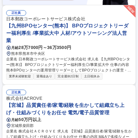
正社員
日本郵政コーポレートサービス株式会社
【九州BPOセンター(熊本)】 BPOプロジェクトリーダ
ー福利厚生 /事業拡大中 人材/アウトソーシング法人営
業
28万7000円～36万3500円
月給
熊本県熊本市中央区
企業名 日本郵政コーポレートサービス株式会社 求人名 【九州BPOセンタ
ー(熊本)】 BPOプロジェクトリーダー福利厚生◎/事業拡大中 仕事の内容
熊本BPOセンターの運用管理リーダーとしてBPOプロジェクトの運営・推
進を担っていただきます。センター運営の中核人材として、案件の進捗管
業界未経験歓迎
退職金あり
完全週休2日制
土日祝休み
理、クライアント対応、業務改善推進を行いながら、安定したサービス 提
供と生産性向上を実現していただくポジションです。 【具体的な業務内
容】・担当プロジェクトの全体スケジュールの把握および進捗管理・課題
正社員
管理・業務量予測およびリソース調整・本社BPO事業部との連携およびエ
株式会社ACROVE
スカレーション対応・クライアントとの業務要件や運用課題に関する調
【宮城】品質責任者/家電/経験を生かして組織立ち上
整・折衝・品質向上・生産性向上に向けた業務改善活動の推進・配下メン
げ・仕組みづくりをお任せ 電気/電子品質管理
バーの業務フォローおよび育成 募集職種 【九州BPOセンター(熊本)】 BP
50万円以上
月給
Oプロジェクトリーダー福利厚生◎/事業拡大中
宮城県柴田郡
企業名 株式会社ＡＣＲＯＶＥ 求人名 【宮城】品質責任者/家電/経験を生か
して組織立ち上げ・仕組みづくりをお任せ 仕事の内容 M&Aで多様なメー