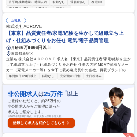
に慣れて頂きながらご活躍いただく想定です。 【入社後すぐ】■機関運
月平均残業時間20時間以内
転勤なし
退職金あり
在宅OK
営・ガバナンス業務：株主総会の企画・運営、取締役会・経営会議等の事
完全週休2日制
土日祝休み
服装自由
務局運営、スケジュール管理、議事録作成・保管など ■株式事務：株主名
簿管理会社（信託銀行）との調整・届出など ■社内規程管理：各種規程の
正社員
新設・改定およびコンプライアンス対応 【その他】■ファシリティマネジ
株式会社ACROVE
メント業務、総務実務全般・チームマネジメント等をご経験に応じお任せ
【東京】品質責任者/家電/経験を生かして組織立ち上
していきます。 募集職種 【総務/マネージャー候補】終活インフラを整え
る東証プライム企業/リモート可
げ・仕組みづくりをお任せ 電気/電子品質管理
66万6666円以上
月給
東京都新宿区
企業名 株式会社ＡＣＲＯＶＥ 求人名 【東京】品質責任者/家電/経験を生か
して組織立ち上げ・仕組みづくりをお任せ 仕事の内容 M&Aで多様なメー
カー（家電メーカー等）を傘下に収め急成長中の当社。買収ブランドの価
値を再構築し世界へ届けるべく、全商材の品質管理体制をゼロから構築す
年間休日120日以上
転勤なし
完全週休2日制
土日祝休み
るのがミッションです。 ■QMS（品質マネジメントシステム）の立案・構
築 ■家電製品（PSE・技適等）の法規制対応、届出、自主検査管理 ■中国
工場への監査・改善指導・工程管理 ■開発段階での不具合防止策の強化、
※
非公開求人
25
万件
は
以上
不具合の真因を分析し、再発を確実に防ぐ仕組み（CAPA）の運用 ■PL法
ご登録いただくと、約
25
万件の
に基づく法的リスク管理、製品安全（リスクアセスメント）の推進 募集職
非公開求人からご希望に沿った
種 【東京】品質責任者/家電/経験を生かして組織立ち上げ・仕組みづくり
求人をご紹介します。
をお任せ
※
2026年3月31日時点 ※求人数＝採用予定人数
登録して求人を紹介してもらう