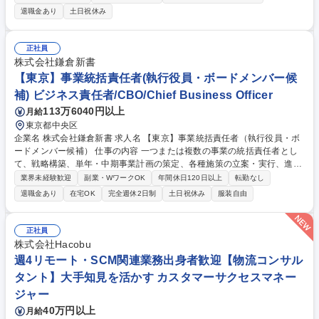
用して仕組みやルールを構築・改善していくこと。 社員が迷わず、効率よ
退職金あり
土日祝休み
く安定して仕事ができる“環境”を整えて維持いただきます。■業務運営の施
策立案・策定、グループ会社への連携・交渉■部署間との調整・共有・発
信（関連法令含む）■業務運営に係る人員配置計画・育成計画の立案■事業
正社員
継続計画（BCP）の運営側運用策定、訓練と有事の際の物件被災状況把握
株式会社鎌倉新書
■賃貸借契約書等の雛形策定や調整■業務システムの開発・運用・改善 募
【東京】事業統括責任者(執行役員・ボードメンバー候
集職種 【運営企画】PMBMから本社業務へのキャリアチェンジ★日本郵政
補) ビジネス責任者/CBO/Chief Business Officer
G/安定企業◎
113万6040円以上
月給
東京都中央区
企業名 株式会社鎌倉新書 求人名 【東京】事業統括責任者（執行役員・ボ
ードメンバー候補） 仕事の内容 一つまたは複数の事業の統括責任者とし
て、戦略構築、単年・中期事業計画の策定、各種施策の立案・実行、進捗
管理、メンバー育成・管理をリードします。お任せする事業は、経験・強
業界未経験歓迎
副業・WワークOK
年間休日120日以上
転勤なし
み・経営課題・入社後実績を考慮 のうえ、既存事業、新規事業、M&A統
退職金あり
在宅OK
完全週休2日制
土日祝休み
服装自由
合事業から決定。全社戦略の構築や推進、経営計画策定にも積極的に関与
していただきます。 【具体的には】■事業戦略の策定・実行■単年・中期
事業計画の作成 ■施策の立案・実行・進捗管理■メンバーの育成・管理 ■全
正社員
社戦略や経営計画策定への参画■CEO・COO・経営陣との密接な連携 まず
株式会社Hacobu
は、社長COOの直轄にて、CEOや他の経営陣とも密接に連携しながら活
週4リモート・SCM関連業務出身者歓迎【物流コンサル
躍していただきます。 募集職種 【東京】事業統括責任者（執行役員・ボ
タント】大手知見を活かす カスタマーサクセスマネー
ードメンバー候補）
ジャー
40万円以上
月給