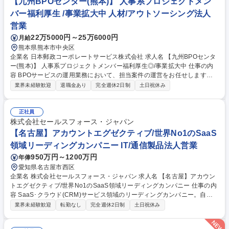
【九州BPOセンター(熊本)】 人事系プロジェクトメン
バー福利厚生 /事業拡大中 人材/アウトソーシング法人
営業
22万5000円～25万6000円
月給
熊本県熊本市中央区
企業名 日本郵政コーポレートサービス株式会社 求人名 【九州BPOセンタ
ー(熊本)】 人事系プロジェクトメンバー福利厚生◎/事業拡大中 仕事の内
容 BPOサービスの運用業務において、担当案件の運営をお任せします。
人事・採用の実務経験を活かして業務を安定的に遂行するため、作業スタ
業界未経験歓迎
退職金あり
完全週休2日制
土日祝休み
ッフへの指示・フォローを行いながら、進捗管理や業務改善に携わってい
た だきます。将来的にはリーダーとして案件運営やマネジメントを担って
いただくことを期待しています。 【具体的な業務内容】■担当案件の作業
正社員
進捗管理■作業スタッフへの指示出し・質問対応、研修、勤怠管理■イレギ
株式会社セールスフォース・ジャパン
ュラー案件の一次対応（事象の把握・報告相談）■業務フローの整理・見
【名古屋】アカウントエグゼクティブ/世界No1のSaaS
直し■業務マニュアルの作成・更新■業務上の課題やリスクの把握・改善方
領域リーディングカンパニー IT/通信製品法人営業
法の提案 募集職種 【九州BPOセンター(熊本)】 人事系プロジェクトメン
950万円～1200万円
年俸
バー福利厚生◎/事業拡大中
愛知県名古屋市西区
企業名 株式会社セールスフォース・ジャパン 求人名 【名古屋】アカウン
トエグゼクティブ/世界No1のSaaS領域リーディングカンパニー 仕事の内
容 SaaS･クラウド(CRM)サービス領域のリーディングカンパニー。自社S
aaSクラウドソリューションを法人(中小～中堅企業)向けに直販でご提案
業界未経験歓迎
転勤なし
完全週休2日制
土日祝休み
して頂きます。※商談相手:経営者、役員、営業部部長等 ■東海地方近郊の
従業員数199名以下の中小企業、ベンチャー企業を中心とした顧客に対し