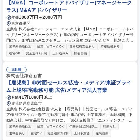
【M&A】コーポレートアドバイザリー(マネージャーク
要件整理力を磨けます。 募集職種 ■週4リモート・SCM関連業務出身者歓
ラス) M&Aアドバイザリー
迎【物流コンサルタント】物流領域のDX化
1000万円～2000万円
年俸
東京都港区
企業名 株式会社エル・ティー・エス 求人名 【M＆A】コーポレートアドバ
イザリー(マネージャークラス) 仕事の内容 コーポレートアドバイザリー部
門にて、まずはM&Aエグゼキューション業務に従事いただき、以降ご志向
に合わせてお任せする領域を拡げていただきます。 【当部門の主な機能】
業界未経験歓迎
副業・WワークOK
資格取得支援あり
時短勤務あり
◆ファイナンシャルアドバイザリー機能：M&Aに関する計画策定からクロ
在宅OK
完全週休2日制
土日祝休み
服装自由
ージングまで、成功に向けたご支援を行う◆コンサルティング機能：顧客
経営層や企画部門に対し、業種知見をベースとした経営・事業戦略提案に
より有償のコンサルティングやM&Aアドバイザリーの案件創出を図る◆産
正社員
業調査アナリスト機能：特定の産業における市場や企業の情報を収集・分
株式会社鎌倉新書
析し、情報発信・CxOアプローチ、 案件創出を行う 募集職種 【M＆A】コ
【鹿児島】非対面セールス/広告・メディア/東証プライ
ーポレートアドバイザリー(マネージャークラス)
ム上場/在宅勤務可能 広告/メディア法人営業
41万1060円以上
月給
鹿児島県鹿児島市
企業名 株式会社鎌倉新書 求人名 【鹿児島】非対面セールス/広告・メディ
ア/東証プライム上場/在宅勤務可能 仕事の内容 士業事務所、金融機関、不
動産会社、中古品買取など向けに、「終活支援冊子（エンディングノート
等）」への広告掲載を提案します。 (基本的には電話で完結の非対面営業/
業界未経験歓迎
副業・WワークOK
年間休日120日以上
転勤なし
Web商談も稀に有) ■アプローチ先企業の選定・整理 ■電話・メール・FAX
退職金あり
在宅OK
完全週休2日制
土日祝休み
服装自由
等を活用し、企業へ広告のご提案 【商材】市役所の窓口等で配布され、地