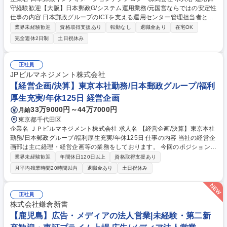
守経験歓迎【大阪】日本郵政G/システム運用業務/元国営ならではの安定性
仕事の内容 日本郵政グループのICTを支える運用センター管理担当者とし
て、下記の業務に従事いただきます。 【運用業務の基本的知識と実務経験
業界未経験歓迎
資格取得支援あり
転勤なし
退職金あり
在宅OK
必須】 ■運用拠点運営：JP西運用拠点の要員管理業務の取り纏め及び一般
完全週休2日制
土日祝休み
事務 ■運用拠点業務運営:西運用拠点のOP等を指揮し、システムの運用監
視・アラート対応・一次復旧処理・DR切替などの実施/データセンタ被災
時等、郵便システムDR発動時にデータセンター切り替え作業の管理業務/
正社員
東運用拠点被災時に、西運用拠点での代替運用を指揮する ■運用マニュア
JPビルマネジメント株式会社
ル整備:システム運用に必要な運用マニュアルの整備、手順書/帳票の版数
【経営企画/決算】東京本社勤務/日本郵政グループ/福利
管理 募集職種 運用保守経験歓迎【大阪】日本郵政G/システム運用業務/元
厚生充実/年休125日 経営企画
国営ならではの安定性
33万9000円～44万7000円
月給
東京都千代田区
企業名 ＪＰビルマネジメント株式会社 求人名 【経営企画/決算】東京本社
勤務/日本郵政グループ/福利厚生充実/年休125日 仕事の内容 当社の経営企
画部は主に経理・経営企画等の業務をしております。 今回のポジションは
経営企画業務を中心に下記業務をして頂くことを想定しています。 ■事業
業界未経験歓迎
年間休日120日以上
資格取得支援あり
計画（中期経営計画を含む）の策定及び進捗管理■予算策定、予実管理及
月平均残業時間20時間以内
退職金あり
土日祝休み
び管理会計業務・プロジェクト別損益管理及び業績分析■月次・四半期・
年次決算業務、財務諸表作成■入出金管理、支払業務、請求書作成等の経
理業務■資金管理、金融機関対応及び税務関連業務■情報システムの企画、
正社員
導入及び運用統括・組織・権限の企画、部門間調整及び業務改善推進など
株式会社鎌倉新書
募集職種 【経営企画/決算】東京本社勤務/日本郵政グループ/福利厚生充実/
【鹿児島】広告・メディアの法人営業|未経験・第二新
年休125日