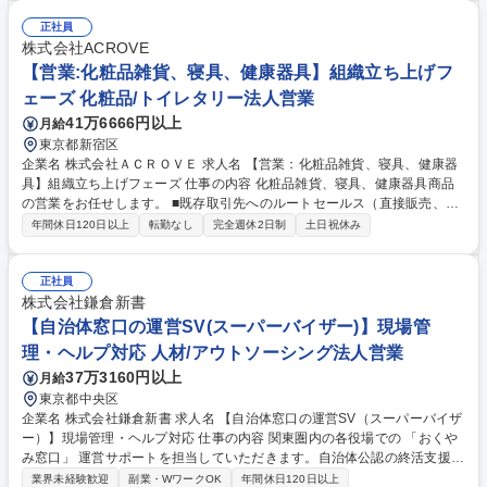
業務（施設管理に係る各種問い合わせ対応等) ・各種計画の策定・遂行業
務（施設管理計画、エネルギー管理、省エネ計画、修繕計画、予算・実績
正社員
管理等） ・業務に関する各種手続き業務 募集職種 【KITTE博多（施設担
株式会社ACROVE
当_地域職）】日本郵政G/年休125日/残業月15H/福利厚生◎
【営業:化粧品雑貨、寝具、健康器具】組織立ち上げフ
ェーズ 化粧品/トイレタリー法人営業
41万6666円以上
月給
東京都新宿区
企業名 株式会社ＡＣＲＯＶＥ 求人名 【営業：化粧品雑貨、寝具、健康器
具】組織立ち上げフェーズ 仕事の内容 化粧品雑貨、寝具、健康器具商品
の営業をお任せします。 ■既存取引先へのルートセールス（直接販売、代
理店連携） ■売場の提案・販促支援・店舗担当者との関係構築 ■責任者が
年間休日120日以上
転勤なし
完全週休2日制
土日祝休み
担当する重要商談のサポートからスタートし、徐々に業務習得 ■将来的に
は本部バイヤーやMDへの商談も担当 最初は責任者が商談を主導し、まず
は現場での信頼獲得に注力していただきます。飛び込み等の新規開拓はな
正社員
く、関係性を深める営業スタイルです。現場感覚を活かした魅力的な売場
株式会社鎌倉新書
作りを通じ、お客様の手元に商品が届く喜びを実感できるポジションで
【自治体窓口の運営SV(スーパーバイザー)】現場管
す。 募集職種 【営業：化粧品雑貨、寝具、健康器具】組織立ち上げフェ
理・ヘルプ対応 人材/アウトソーシング法人営業
ーズ
37万3160円以上
月給
東京都中央区
企業名 株式会社鎌倉新書 求人名 【自治体窓口の運営SV（スーパーバイザ
ー）】現場管理・ヘルプ対応 仕事の内容 関東圏内の各役場での 「おくや
み窓口」 運営サポートを担当していただきます。自治体公認の終活支援企
業として、より良い地域づくり、高齢者サポートを実現するお手伝いを行
業界未経験歓迎
副業・WワークOK
年間休日120日以上