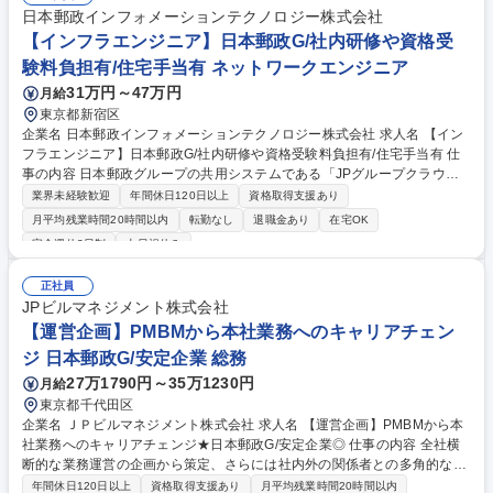
日本郵政インフォメーションテクノロジー株式会社
【インフラエンジニア】日本郵政G/社内研修や資格受
験料負担有/住宅手当有 ネットワークエンジニア
31万円～47万円
月給
東京都新宿区
企業名 日本郵政インフォメーションテクノロジー株式会社 求人名 【イン
フラエンジニア】日本郵政G/社内研修や資格受験料負担有/住宅手当有 仕
事の内容 日本郵政グループの共用システムである「JPグループクラウ
ド」のITインフラスペシャリストのサブリーダーとして、以下業務をお任
業界未経験歓迎
年間休日120日以上
資格取得支援あり
せします。 関係者(ユーザー部門、保守パートナー、通信キャリア、デー
月平均残業時間20時間以内
転勤なし
退職金あり
在宅OK
タセンター、クラウド基盤運用チーム、その他の日本郵政グループ共用シ
完全週休2日制
土日祝休み
ステム運用保守部門 等)との連携を図り、下記業務をお任せします。 ■ユ
ーザーからの利用申請、問い合わせ等への対応 ■ハードウェア、ミドルウ
正社員
ェア、OS等の維持管理 ■メンテナンス、障害対応 募集職種 【インフラエ
JPビルマネジメント株式会社
ンジニア】日本郵政G/社内研修や資格受験料負担有/住宅手当有
【運営企画】PMBMから本社業務へのキャリアチェン
ジ 日本郵政G/安定企業 総務
27万1790円～35万1230円
月給
東京都千代田区
企業名 ＪＰビルマネジメント株式会社 求人名 【運営企画】PMBMから本
社業務へのキャリアチェンジ★日本郵政G/安定企業◎ 仕事の内容 全社横
断的な業務運営の企画から策定、さらには社内外の関係者との多角的な調
整を通じた業務推進までを担っています。※業務運営とは、リソースを活
年間休日120日以上
資格取得支援あり
月平均残業時間20時間以内