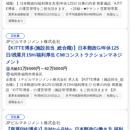
域職）】日本郵政G/福利厚生充実/年休125日 仕事の内容 商業施設「KITT
E博多」の運営管理をご担当頂きます。 ＜詳細＞■テナント営業管理業務
(テナント管理、テナントリレーション、営業分析、契約事務代行等) ■販
業界未経験歓迎
年間休日120日以上
月平均残業時間20時間以内
転勤なし
売促進・マーケティング業務(販促、イベント、集客、広報、マーケティ
退職金あり
ング分析、顧客調査等)■売上金管理業務(賃料・経費の徴収及び預り金返還
の遂行等)■テナント会運営（テナント会の運営、総務活動、店長会実施
等）■施設管理業務（防災・設備・清掃等ビル管理とテナントとの調整
正社員
等）■工事管理業務（中長期修繕計画作成、工事発注・管理、テナント工
JPビルマネジメント株式会社
事管理等）■業務に関する各種手続き業務等 募集職種 【KITTE博多/商業P
【KITTE博多(施設担当_総合職)】日本郵政G/年休125
M（地域職）】日本郵政G/福利厚生充実/年休125日
日/残業月15H/福利厚生 CM/コンストラクションマネジ
メント
31万6000円～42万5000円
月給
福岡県福岡市博多区
企業名 ＪＰビルマネジメント株式会社 求人名 【KITTE博多（施設担当_総
合職）】日本郵政G/年休125日/残業月15H/福利厚生◎ 仕事の内容 商業施
設「KITTE博多」の運営管理（施設管理業務）をご担当頂きます 【詳
細】・施設管理業務（設備・清掃・警備等ビルメンテナンス会社等の統括
業界未経験歓迎
年間休日120日以上
月平均残業時間20時間以内
転勤なし
管理業務（業務進捗管理監督、指導等）） ・施設の運営管理業務（事業者
退職金あり
対応業務、PMレポート、提案業務、施設の維持保全等） ・テナント対応
業務（施設管理に係る各種問い合わせ対応等) ・各種計画の策定・遂行業
務（施設管理計画、エネルギー管理、省エネ計画、修繕計画、予算・実績
正社員
管理等） ・業務に関する各種手続き業務 募集職種 【KITTE博多（施設担
JPビルマネジメント株式会社
当_総合職）】日本郵政G/年休125日/残業月15H/福利厚生◎
【商業PM(博多)】BMからPMへ 日本郵政G/働き方 福利