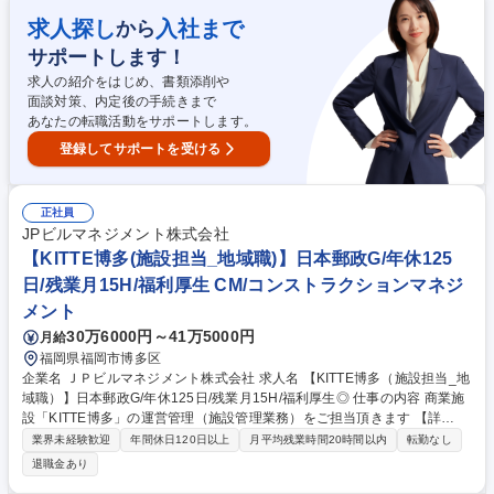
見積・提案 ■契約交渉・クロージング ■受注後のPJ進行窓口 ■営業プロセ
求人探し
入社まで
から
ス・ナレッジ構築【仕事の魅力】AIを駆使するアーキテクトと組み、枠に
サポートします！
囚われない自由な提案で真の課題解決に挑戦可能。立ち上げメンバーとし
て成長を牽引できます。 募集職種 週4リモート【ソリューションセール
求人の紹介をはじめ、書類添削や
ス】物流DXを推進する独自AIソリューション
面談対策、内定後の手続きまで
あなたの転職活動をサポートします。
登録してサポートを受ける
正社員
JPビルマネジメント株式会社
【KITTE博多(施設担当_地域職)】日本郵政G/年休125
日/残業月15H/福利厚生 CM/コンストラクションマネジ
メント
30万6000円～41万5000円
月給
福岡県福岡市博多区
企業名 ＪＰビルマネジメント株式会社 求人名 【KITTE博多（施設担当_地
域職）】日本郵政G/年休125日/残業月15H/福利厚生◎ 仕事の内容 商業施
設「KITTE博多」の運営管理（施設管理業務）をご担当頂きます 【詳
細】・施設管理業務（設備・清掃・警備等ビルメンテナンス会社等の統括
業界未経験歓迎
年間休日120日以上
月平均残業時間20時間以内
転勤なし
管理業務（業務進捗管理監督、指導等）） ・施設の運営管理業務（事業者
退職金あり
対応業務、PMレポート、提案業務、施設の維持保全等） ・テナント対応