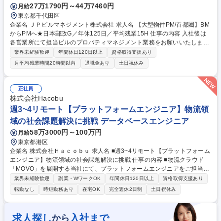
27万1790円～44万7460円
月給
東京都千代田区
企業名 ＪＰビルマネジメント株式会社 求人名 【大型物件PM/首都圏】BM
からPMへ★日本郵政G／年休125日／平均残業15H 仕事の内容 入社後は
各営業所にて担当ビルのプロパティマネジメント業務をお願いいたしま
す。初任地の配属先は首都圏の物件を想定しております。 ※備考欄をご参
業界未経験歓迎
年間休日120日以上
資格取得支援あり
照ください ■入居者対応業務（日常対応、契約処理、賃料交渉等)■事業者
月平均残業時間20時間以内
退職金あり
土日祝休み
対応業務（レポーティング業務、年度予算計画策定）■委託先会社（設備/
警備/清掃会社など）の管理業務（仕様書履行確認・指示、教育等）■各協
力会社、施工会社等の調整や折衝、近隣団体との連携■行政/地域団体/隣接
正社員
施設（エリアマネジメント）/マスメディア/関係会社/顧客対応業務など ■
株式会社Hacobu
施設の維持保全・修繕計画検討・策定業務 募集職種 【大型物件PM/首都
週3~4リモート【プラットフォームエンジニア】物流領
圏】BMからPMへ★日本郵政G／年休125日／平均残業15H
域の社会課題解決に挑戦 データベースエンジニア
58万3000円～100万円
月給
東京都港区
企業名 株式会社Ｈａｃｏｂｕ 求人名 ■週3~4リモート【プラットフォーム
エンジニア】物流領域の社会課題解決に挑戦 仕事の内容 ■物流クラウド
「MOVO」を展開する当社にて、プラットフォームエンジニアをご担当。
プロダクト横断のクラウド・開発基盤の設計・運用や可観測性の構築、ゴ
業界未経験歓迎
副業・WワークOK
年間休日120日以上
資格取得支援あり
ールデンパスの提供を推進していただきます。 【詳細】■共通クラウド・
転勤なし
時短勤務あり
在宅OK
完全週休2日制
土日祝休み
開発基盤の設計・開発・運用（IaC、CI/CD、可観測性基盤等） ■Kuberne
tesやIstioのコンテナ実行基盤構築 ■開発者体験向上ツール整備 ■プロダク
トチームへの技術支援や伴走 【仕事の魅力】DevinやCursor等の生成AIを
求人探し
入社まで
から