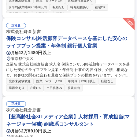
研修プログラムの企画・設計、教材作成、講師登壇まで一気通貫で担当
業界未経験歓迎
副業・WワークOK
資格取得支援あり
し、企業のデジタル人材育成を支援します。 【具体的には】AI/DX/データ
月平均残業時間20時間以内
転勤なし
時短勤務あり
在宅OK
活用の人材育成にかかる研修案件の提案、研修プログラムの企画・設計、
完全週休2日制
土日祝休み
服装自由
AIツール/ビジネスフレームワークを使用した教材の作成・編集・更新、研
修の運営・講師登壇を担当します。顧客の要件ヒアリングから課題解決戦
正社員
略の提案まで幅広く関わります。 【業務内容の変更範囲】当社の指定する
株式会社鎌倉新書
業務 募集職種 【ラーニングデザインコンサルタント】AI/DX研修企画・設
保険コンサル|終活顧客データベースを基にした安心の
計/リモート可
ライフプラン提案・年俸制 銀行個人営業
42万1480円以上
月給
東京都中央区
企業名 株式会社鎌倉新書 求人名 保険コンサル|終活顧客データベースを基
にした安心のライフプラン提案・年俸制 仕事の内容 保険、介護、相続な
ど、お客様の関心に合わせ最適な保険プランの提案を行います。インバウ
ンド（反響）とアウトバウンドのハイブリッド型となり、お客様のライフ
業界未経験歓迎
副業・WワークOK
年間休日120日以上
転勤なし
ステージに合わせた安心をお届けするお仕事です。 ■インバウンド：グル
退職金あり
在宅OK
土日祝休み
服装自由
ープのWebサイト（主に保険、介護、相続）やカスタマーセンターへお問
い合わせ・資料請求をいただいた、すでにニーズや関心の高いお客様への
対応。お困りごとに寄り添い、ライフプランニング・保険の見直しを提
正社員
案。 ■アウトバウンド：当社が保有する膨大な「終活関連の顧客データベ
株式会社鎌倉新書
ース（ハウスリスト）」に対する、お電話などでのアプローチ。 募集職種
【超高齢社会×ITメディア企業】人材採用・育成担当(マ
保険コンサル|終活顧客データベースを基にした安心のライフプラン提案・
ネージャー候補) 組織系コンサルタント
年俸制
62万8910円以上
月給