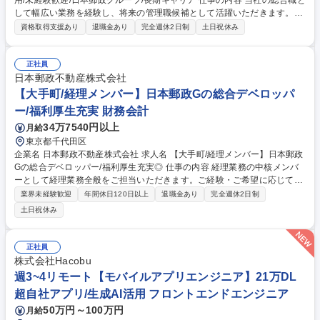
用/未経験歓迎/日本郵政グループ/長期キャリア 仕事の内容 当社の総合職と
して幅広い業務を経験し、将来の管理職候補として活躍いただきます。ご
経験や適性等に応じて、本社内の各部における企画業務に従事し、経営計
資格取得支援あり
退職金あり
完全週休2日制
土日祝休み
画に基づく各部門での企画立案業務に従事いただきます。 【ポジション
例】 ■経営企画部：中期経営計画の策定・推進、IRの実施 ■CX推進部：お
客さま満足度調査等の企画 ■リテール営業本部：営業戦略、営業計画の策
正社員
定 ■新契約サービス部：申込請求に関すること ■IT管理部：サイバーセキ
日本郵政不動産株式会社
ュリティ関連施策の企画 募集職種 【オープンポジション】総合職採用/未
【大手町/経理メンバー】日本郵政Gの総合デベロッパ
経験歓迎/日本郵政グループ/長期キャリア
ー/福利厚生充実 財務会計
34万7540円以上
月給
東京都千代田区
企業名 日本郵政不動産株式会社 求人名 【大手町/経理メンバー】日本郵政
Gの総合デベロッパー/福利厚生充実◎ 仕事の内容 経理業務の中核メンバ
ーとして経理業務全般をご担当いただきます。ご経験・ご希望に応じて、
ゆくゆくは経営企画関連の業務もお任せします。 【業務例】※日次業務か
業界未経験歓迎
年間休日120日以上
退職金あり
完全週休2日制
ら幅広くお任せする予定です ■伝票処理、請求書発行、支払処理、経費精
土日祝休み
算業務、入出金管理 ■決算業務、税務業務 募集職種 【大手町/経理メンバ
ー】日本郵政Gの総合デベロッパー/福利厚生充実◎
正社員
株式会社Hacobu
週3~4リモート【モバイルアプリエンジニア】21万DL
超自社アプリ/生成AI活用 フロントエンドエンジニア
50万円～100万円
月給