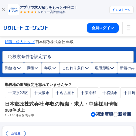
アプリで求人探しをもっと便利に！
インストール
レビュー高評価
無料
会員ログイン
/
転職・求人トップ
日本郵政株式会社 年収
検索条件を設定する
勤務地
職種
年収
こだわり条件
雇用形態
新着のみ
勤務地の追加設定を忘れていませんか？
東京23区
大阪市
名古屋市
東京都
横浜市
川崎
日本郵政株式会社 年収の転職・求人・中途採用情報
980
件以上
関連度順
新着順
1
〜
100
件目を表示中
正社員