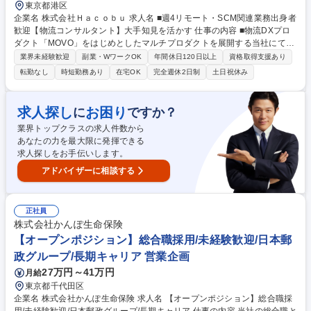
東京都港区
企業名 株式会社Ｈａｃｏｂｕ 求人名 ■週4リモート・SCM関連業務出身者
歓迎【物流コンサルタント】大手知見を活かす 仕事の内容 ■物流DXプロ
ダクト「MOVO」をはじめとしたマルチプロダクトを展開する当社にて、
プロダクトを活用した大手企業向けの物流コンサルタントをご担当。物流
業界未経験歓迎
副業・WワークOK
年間休日120日以上
資格取得支援あり
領域の巨大産業における業界課題を解決します。 【詳細】■大手顧客への
転勤なし
時短勤務あり
在宅OK
完全週休2日制
土日祝休み
MOVO導入および立ち上げ支援 ■現場に踏み込んだ業務フロー再構築と定
着推進 ■効果検証に基づく運用改善や提案 ■営業のアカウントプランニン
グフォロー ■知見還元による自社組織への貢献 【仕事の魅力】54兆円市場
求人探し
お困り
に
ですか？
を変革する手応えと、歯車感なく事業や組織を前進させるダイナミズムを
業界トップクラスの求人件数から
実感。落ち着いた社風と柔軟な働き方も魅力です。 募集職種 ■週4リモー
あなたの力を最大限に発揮できる
ト・SCM関連業務出身者歓迎【物流コンサルタント】大手知見を活かす
求人探しをお手伝いします。
アドバイザーに相談する
正社員
株式会社かんぽ生命保険
【オープンポジション】総合職採用/未経験歓迎/日本郵
政グループ/長期キャリア 営業企画
27万円～41万円
月給
東京都千代田区
企業名 株式会社かんぽ生命保険 求人名 【オープンポジション】総合職採