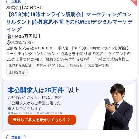
て地区ごとに割り当てられたテリトリーのオーナーとして、売り上げ計画
正社員
の立案を行い、新規のお客様に対する提案、および既存顧客に対するアッ
株式会社ACROVE
プセル、クロスセルを行います。 ■営業先は経営者や役員などビジネスの
【8/19(水)19時オンライン説明会】マーケティングコン
リーダーが中心、コンサルティング要素の強い営業活動を行うことができ
サルタント|応募意思不問 その他Web/デジタルマーケテ
ます。 募集職種 【名古屋】アカウントエグゼクティブ/世界No1のSaaS領
ィング
域リーディングカンパニー
35万円以上
月給
東京都新宿区
企業名 株式会社ＡＣＲＯＶＥ 求人名 【8/19(水)19時オンライン説明会】
マーケティングコンサルタント|応募意思不問 仕事の内容 クライアントの
EC売上最大化に向け、戦略策定から実行支援を行う当社にて求職者様向
けのオンライン説明会を開催いたします。 ■日時：2026年8月19(水)19:00
業界未経験歓迎
年間休日120日以上
転勤なし
完全週休2日制
～（1時間程度）■実施方法：GoogleMeet ★当日は画面オフ/音声オフで
土日祝休み
ご参加が可能です。お気軽にお申込みください。以下は、実際の業務例と
なります。 ■現状分析に基づくECマーケティング戦略・実行計画の策定）
■プロジェクト管理（施策の実行、担当アサイン、進捗確認など） ■クラ
※
非公開求人
25
万件
は
以上
イアントフェイシング(定例会議やチャットコミュニケーション) ■各施策
ご登録いただくと、約
25
万件の
（Amazon、楽天、SNS等）の実行・分析・ナレッジ蓄積 募集職種 【8/1
非公開求人からご希望に沿った
9(水)19時オンライン説明会】マーケティングコンサルタント|応募意思不
求人をご紹介します。
問
※
2026年3月31日時点 ※求人数＝採用予定人数
登録して求人を紹介してもらう
正社員