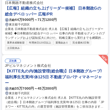
日本郵政不動産株式会社
【広報】組織の立ち上げリーダー候補】 日本郵政Gの
総合デベロッパー 広報/PR
44万9000円～71万1200円
月給
東京都千代田区
企業名 日本郵政不動産株式会社 求人名 【広報】組織の立ち上げリーダー
候補】◆日本郵政Gの総合デベロッパー 仕事の内容 不動産セグメントのブ
ランディングおよび認知拡大に向けた、戦略立案から実行までを網羅的に
お任せします。今後の本格的な事業拡大のため広報・PRの専門組織を1か
業界未経験歓迎
年間休日120日以上
退職金あり
完全週休2日制
ら立ち上げていただきます。 広報・PR戦略の立案： 不動産セグメントお
土日祝休み
よび新ブランド（分譲マンション等）の認知度向上のためのロードマップ
策定 メディアコントロール： プレスリリースの企画・執筆・配信、メデ
ィア関係性構築（リレーション構築）、取材対応 外部パートナーコントロ
正社員
ール： 広告代理店やPR会社との折衝、ディレクション、最適なリレーシ
JPビルマネジメント株式会社
ョン構築 募集職種 【広報】組織の立ち上げリーダー候補】◆日本郵政Gの
【KITTE丸の内/施設管理(総合職)】日本郵政グループ/
総合デベロッパー
福利厚生充実/年休125日 不動産プロパティマネージャ
ー
35万7000円～45万2000円
月給
東京都千代田区
企業名 ＪＰビルマネジメント株式会社 求人名 【KITTE丸の内/施設管理
（総合職）】日本郵政グループ/福利厚生充実/年休125日 仕事の内容 「JP
タワー・KITTE丸の内」の運営管理（施設管理業務）をご担当頂きます。