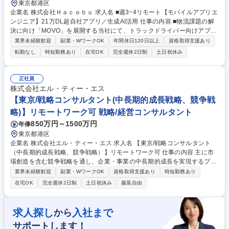
東京都港区
企業名 株式会社Ｈａｃｏｂｕ 求人名 ■週3~4リモート【モバイルアプリエ
ンジニア】21万DL超自社アプリ／生成AI活用 仕事の内容 ■物流課題の解
決に向け「MOVO」を展開する当社にて、トラックドライバー向けアプリ
「MOVO Driver」のモバイルアプリエンジニアをご担当。アーキテクチャ
業界未経験歓迎
副業・WワークOK
年間休日120日以上
資格取得支援あり
設計からUI/UX改善まで一貫してご主導いただきます。 【詳細】■React N
転勤なし
時短勤務あり
在宅OK
完全週休2日制
土日祝休み
ative / TypeScriptを用いたアプリのアーキテクチャ設計・選定 ■UI/UXの
再実装およびパフォーマンス最適化 ■デザイナーやPdMと連携したUX改
善提案 ■他プロダクトとのデータ統合に向けたAPI連携推進 【仕事の魅
正社員
力】少人数体制のため意思決定から実装・検証まで高速で回せます。全社
株式会社エル・ティー・エス
で生成AIツール（Devin/Cursor等）を標準導入しており、最先端の開発環
【東京/戦略コンサルタント(中長期的成長戦略、競争戦
境で生産性高く業務に取り組めます。 募集職種 ■週3~4リモート【モバイ
略)】リモートワーク可 戦略/経営コンサルタント
ルアプリエンジニア】21万DL超自社アプリ／生成AI活用
850万円～1500万円
年俸
東京都港区
企業名 株式会社エル・ティー・エス 求人名 【東京/戦略コンサルタント
（中長期的成長戦略、競争戦略）】リモートワーク可 仕事の内容 主に市
場創造を含む競争戦略を通し、企業・事業の中長期的成長を実現するプロ
ジェクトに従事いただきます。大手戦略コンサルファームとは異なり、業
業界未経験歓迎
副業・WワークOK
資格取得支援あり
時短勤務あり
界や課題を限定せず、一気通貫でご支援するスタンスです。 ＜支援プロセ
在宅OK
完全週休2日制
土日祝休み
服装自由
ス＞ ・顧客を取り巻く環境に関する調査 ・顧客の財務状況分析を踏まえ
た真因の整理 ・課題に合わせた仮説構築、ディスカッション ・顧客の持
つ無形・有形アセットの多角的診断・評価 ・顧客課題解決提案、実行支援
求人探し
入社まで
から
募集職種 【東京/戦略コンサルタント（中長期的成長戦略、競争戦略）】
サポートします！
リモートワーク可