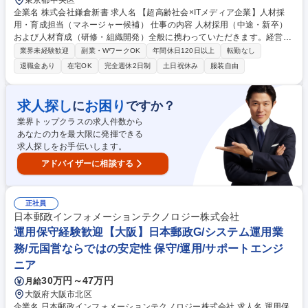
東京都中央区
企業名 株式会社鎌倉新書 求人名 【超高齢社会×ITメディア企業】人材採
用・育成担当（マネージャー候補） 仕事の内容 人材採用（中途・新卒）
および人材育成（研修・組織開発）全般に携わっていただきます。経営層
や各事業責任者と密に連携し、経営戦略に直結する人事施策を企画・推進
業界未経験歓迎
副業・WワークOK
年間休日120日以上
転勤なし
していただきます。 ■経営戦略、事業方針に基づく採用計画および採用戦
退職金あり
在宅OK
完全週休2日制
土日祝休み
服装自由
略の立案、予算管理 ■各事業部の責任者との連携による採用要件定義■採
用広報やブランディング施策の企画・実行■ダイレクトリクルーティング
の推進、エージェントコントロール、各種媒体の選定・運用■会社紹介イ
求人探し
お困り
に
ですか？
ベントの企画・実行 ■選考プロセスの進行管理■面接や各種フォロー活動
業界トップクラスの求人件数から
の企画・実行■候補者体験（UX）の改善■経営戦略と連動した人材育成体
あなたの力を最大限に発揮できる
系の構築 募集職種 【超高齢社会×ITメディア企業】人材採用・育成担当
求人探しをお手伝いします。
（マネージャー候補）
アドバイザーに相談する
正社員
日本郵政インフォメーションテクノロジー株式会社
運用保守経験歓迎【大阪】日本郵政G/システム運用業
務/元国営ならではの安定性 保守/運用/サポートエンジ
ニア
30万円～47万円
月給
大阪府大阪市北区
企業名 日本郵政インフォメーションテクノロジー株式会社 求人名 運用保