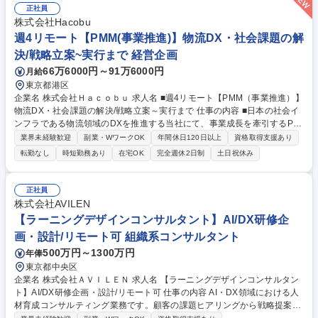
正社員
株式会社Hacobu
週4リモート【PMM(事業推進)】物流DX・社会課題の解
決/戦略立案~実行まで 経営企画
66万6000円～91万6000円
月給
東京都港区
企業名 株式会社Ｈａｃｏｂｕ 求人名 ■週4リモート【PMM（事業推進）】
物流DX・社会課題の解決/戦略立案～実行まで 仕事の内容 ■日本の社会イ
ンフラである物流領域のDXを推進する当社にて、事業成長を牽引するPM
Mをご担当。PdMやエンタープライズ営業チーム等と密に連携し、プロダ
業界未経験歓迎
副業・WワークOK
年間休日120日以上
資格取得支援あり
クト戦略の策定から現場での提案支援までハンズオンで推進。 【詳細】■
転勤なし
時短勤務あり
在宅OK
完全週休2日制
土日祝休み
PdMと連携したプロダクト戦略策定・KPI設計 ■エンタープライズ向け提
案資料作成・商談同席・成約率向上施策の推進 ■顧客ニーズ収集とPdMへ
の機能改善提案 ■導入支援プロセスの整理と型化 【仕事の魅力】経営陣と
正社員
直に対話し事業の意思決定に関与可能。物流インフラの課題解決に貢献し
株式会社AVILEN
つつ、将来の事業責任者へと繋がる非連続な成長を実現できます。 募集職
【ラーニングデザインコンサルタント】AI/DX研修企
種 ■週4リモート【PMM（事業推進）】物流DX・社会課題の解決/戦略立
画・設計/リモート可 組織系コンサルタント
案～実行まで
500万円～1300万円
年俸
東京都中央区
企業名 株式会社ＡＶＩＬＥＮ 求人名 【ラーニングデザインコンサルタン
ト】AI/DX研修企画・設計/リモート可 仕事の内容 AI・DX領域における人
材育成コンサルティング業務です。顧客の課題ヒアリングから戦略提案、