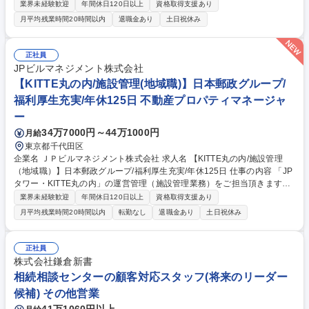
・施設管理業務（設備・清掃・警備等BM会社等の統括管理） ・施設の運
業界未経験歓迎
年間休日120日以上
資格取得支援あり
営管理業務（事業者対応、PMレポート、提案、施設の維持保全等） ・各
月平均残業時間20時間以内
退職金あり
土日祝休み
協力会社、施工会社等の調整や折衝、近隣団体との連携 ・テナント対応業
務（施設管理に係る各種問い合わせ対応等) ・各種計画の策定・遂行業務
（施設管理計画、エネルギー管理、修繕計画、予算・実績管理等） ・その
正社員
他付随関連する業務 募集職種 【KITTE丸の内/施設管理（総合職）】日本
JPビルマネジメント株式会社
郵政グループ/福利厚生充実/年休125日
【KITTE丸の内/施設管理(地域職)】日本郵政グループ/
福利厚生充実/年休125日 不動産プロパティマネージャ
ー
34万7000円～44万1000円
月給
東京都千代田区
企業名 ＪＰビルマネジメント株式会社 求人名 【KITTE丸の内/施設管理
（地域職）】日本郵政グループ/福利厚生充実/年休125日 仕事の内容 「JP
タワー・KITTE丸の内」の運営管理（施設管理業務）をご担当頂きます。
・施設管理業務（設備・清掃・警備等BM会社等の統括管理） ・施設の運
業界未経験歓迎
年間休日120日以上
資格取得支援あり
営管理業務（事業者対応、PMレポート、提案、施設の維持保全等） ・各
月平均残業時間20時間以内
転勤なし
退職金あり
土日祝休み
協力会社、施工会社等の調整や折衝、近隣団体との連携 ・テナント対応業
務（施設管理に係る各種問い合わせ対応等) ・各種計画の策定・遂行業務
（施設管理計画、エネルギー管理、修繕計画、予算・実績管理等） ・その
正社員
他付随関連する業務 募集職種 【KITTE丸の内/施設管理（地域職）】日本
株式会社鎌倉新書
郵政グループ/福利厚生充実/年休125日
相続相談センターの顧客対応スタッフ(将来のリーダー
候補) その他営業