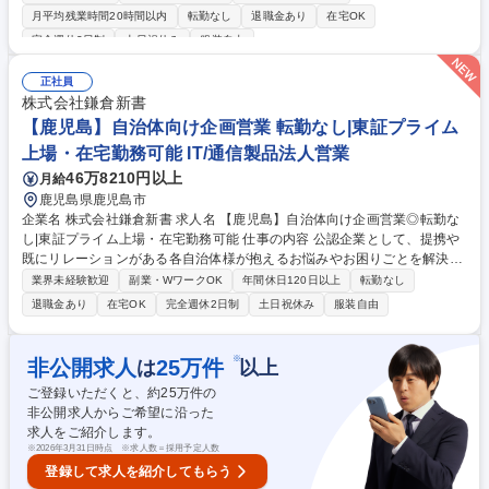
います。 ■自治体対応・現場ヘルプ・運営サポート（自治体現場での支
月平均残業時間20時間以内
転勤なし
退職金あり
在宅OK
援）（メイン業務） ■毎月各自治体で行われる定例会への出席 ■窓口対応
完全週休2日制
土日祝休み
服装自由
フォロー：関東圏内の各役場にて、ご遺族への手続き案内や申請書作成の
補助。 ■コールセンターフォロー：おくやみ窓口の予約・問い合わせ電話
正社員
受付対応。 募集職種 【自治体窓口の運営SV（スーパーバイザー）】現場
株式会社鎌倉新書
管理・ヘルプ対応
【鹿児島】自治体向け企画営業 転勤なし|東証プライム
上場・在宅勤務可能 IT/通信製品法人営業
46万8210円以上
月給
鹿児島県鹿児島市
企業名 株式会社鎌倉新書 求人名 【鹿児島】自治体向け企画営業◎転勤な
し|東証プライム上場・在宅勤務可能 仕事の内容 公認企業として、提携や
既にリレーションがある各自治体様が抱えるお悩みやお困りごとを解決し
ていく、課題解決型の営業職です。社会問題である超高齢化や終活に関す
業界未経験歓迎
副業・WワークOK
年間休日120日以上
転勤なし
るお悩みにサービスオールで支援を行います。 【具体的には】 ■各自治体
退職金あり
在宅OK
完全週休2日制
土日祝休み
服装自由
の政策・議会の議事録からニーズをリサーチして営業戦略を策定 ■自治体
様へのサービス提案や必要に応じて入札・プロポーザルの対応 ■提案や受
注に当たっての社内外の関係各部署との連携 ★既存のサービスで課題解決
※
非公開求人
25
万件
は
以上
ができない場合は、ニーズをもとに社内各部署と連携・調整を行い、具体
ご登録いただくと、約
25
万件の
的なご提案まで進めていただきます。 募集職種 【鹿児島】自治体向け企
非公開求人からご希望に沿った
画営業◎転勤なし|東証プライム上場・在宅勤務可能
求人をご紹介します。
※
2026年3月31日時点 ※求人数＝採用予定人数
登録して求人を紹介してもらう