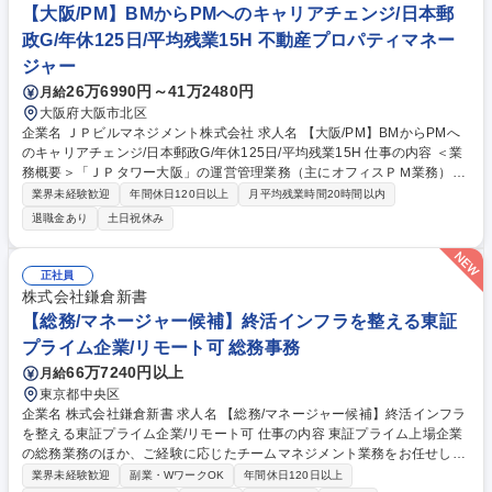
ュラー案件の一次対応（事象の把握・報告相談）■業務フローの整理・見
【大阪/PM】BMからPMへのキャリアチェンジ/日本郵
直し■業務マニュアルの作成・更新■業務上の課題やリスクの把握・改善方
政G/年休125日/平均残業15H 不動産プロパティマネー
法の提案 募集職種 【九州BPOセンター(熊本)】 経理系プロジェクトメン
ジャー
バー福利厚生◎/事業拡大中
26万6990円～41万2480円
月給
大阪府大阪市北区
企業名 ＪＰビルマネジメント株式会社 求人名 【大阪/PM】BMからPMへ
のキャリアチェンジ/日本郵政G/年休125日/平均残業15H 仕事の内容 ＜業
務概要＞「ＪＰタワー大阪」の運営管理業務（主にオフィスＰＭ業務）を
ご担当いただきます。 ＜業務の詳細＞■テナント対応業務（契約処理、更
業界未経験歓迎
年間休日120日以上
月平均残業時間20時間以内
改調整、賃料交渉 等)■建物運営管理業務（委託先とのリレーション構築、
退職金あり
土日祝休み
定例会の開催、予算作成、収支管理 等)■アカウンティング・経理業務（債
権・債務作成・確定処理、各システム連携処理、四半期決算処理 等）■レ
ポーティング業務（収支報告、月次報告書作成、各種報告等）■エリアマ
正社員
ネジメント業務（近隣地域・団体との連携、CSR活動への参画、防火・防
株式会社鎌倉新書
災活動 等） 募集職種 【大阪/PM】BMからPMへのキャリアチェンジ/日本
【総務/マネージャー候補】終活インフラを整える東証
郵政G/年休125日/平均残業15H
プライム企業/リモート可 総務事務
66万7240円以上
月給
東京都中央区
企業名 株式会社鎌倉新書 求人名 【総務/マネージャー候補】終活インフラ
を整える東証プライム企業/リモート可 仕事の内容 東証プライム上場企業
の総務業務のほか、ご経験に応じたチームマネジメント業務をお任せしま
す。株主総会および取締役会事務局などの運営に始まり、弊社の職務環境
業界未経験歓迎
副業・WワークOK
年間休日120日以上