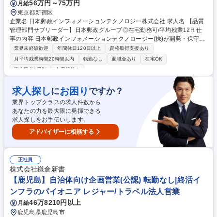
56万円～75万円
月給
東京都新宿区
企業名 日本郵政インフォメーションテクノロジー株式会社 求人名 【品質
管理部門サブリーダー】日本郵政グループ◎在宅勤務可/平均残業12H 仕
事の内容 日本郵政インフォメーションテクノロージー(株)が開発・保守・
運用するプロジェクト及びシステム(日本郵政G共用システム、JPグループ
業界未経験歓迎
年間休日120日以上
資格取得支援あり
クラウド等)に対してプレイングマネジャーとして以下業務をお任せいた
月平均残業時間20時間以内
転勤なし
退職金あり
在宅OK
します。 ■品質管理担当として、プロジェクトの品質分析・評価(アプリ、
完全週休2日制
土日祝休み
インフラ)を行う(定量、定性、プロジェクトマネジメント観点等) ■プロジ
ェクトのデータから、全社的な標準指標(生産性、品質指標)を策定する■全
求人探し
お困り
に
ですか？
社標準を各システムやプロジェクトへ適用し、フィードバックから、標準
改定のPDCAを実施する(クラウドセキュリティを含む) ■当部所管の社内
業界トップクラスの求人件数から
システムの運用、改善■AI化の推進 募集職種 【品質管理部門サブリーダ
あなたの力を最大限に発揮できる
ー】日本郵政グループ◎在宅勤務可/平均残業12H
求人探しをお手伝いします。
アドバイザーに相談する
正社員
株式会社鎌倉新書
【鹿児島】自治体向け企画営業(公認) 転勤なし|終活イ
ンフラのパイオニア レジャー/トラベル法人営業
46万8210円以上
月給
鹿児島県鹿児島市