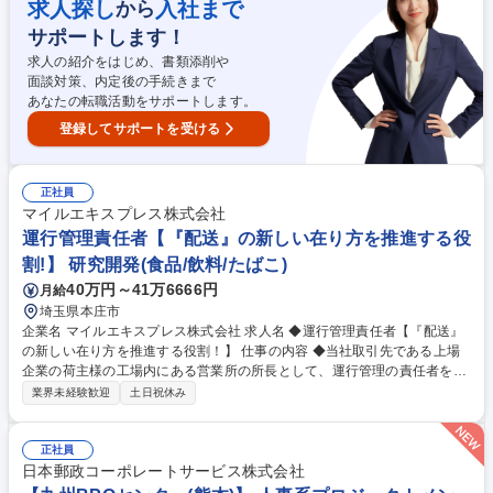
いただくことを期待しています。 【具体的な業務内容】■担当案件の作業
求人探し
入社まで
から
進捗管理■作業スタッフへの指示出し・質問対応、研修、勤怠管理■イレギ
サポートします！
ュラー案件の一次対応（事象の把握・報告相談）■業務フローの整理・見
直し■業務マニュアルの作成・更新■業務上の課題やリスクの把握・改善方
求人の紹介をはじめ、書類添削や
法の提案 募集職種 【九州BPOセンター(熊本)】 BPOプロジェクトメンバ
面談対策、内定後の手続きまで
ー福利厚生◎/事業拡大中
あなたの転職活動をサポートします。
登録してサポートを受ける
正社員
マイルエキスプレス株式会社
運行管理責任者【『配送』の新しい在り方を推進する役
割!】 研究開発(食品/飲料/たばこ)
40万円～41万6666円
月給
埼玉県本庄市
企業名 マイルエキスプレス株式会社 求人名 ◆運行管理責任者【『配送』
の新しい在り方を推進する役割！】 仕事の内容 ◆当社取引先である上場
企業の荷主様の工場内にある営業所の所長として、運行管理の責任者をお
任せ致します。お客様・ドライバー・協力会社の対応と管理、運行・現場
業界未経験歓迎
土日祝休み
管理が主業務です。 昨年新設した自社倉庫も含め、現在は十数名のセール
スドライバーが所属しており、荷主様の販売店に対する配送を行っていま
す。営業所のメンバーに対し、責任者として当社の考えを浸透させ、セー
正社員
ルスドライバーを育てることをお願いします。 募集職種 ◆運行管理責任
日本郵政コーポレートサービス株式会社
者【『配送』の新しい在り方を推進する役割！】