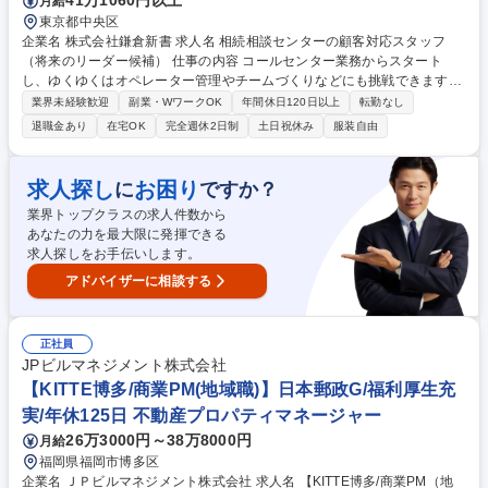
41万1060円以上
月給
東京都中央区
企業名 株式会社鎌倉新書 求人名 相続相談センターの顧客対応スタッフ
（将来のリーダー候補） 仕事の内容 コールセンター業務からスタート
し、ゆくゆくはオペレーター管理やチームづくりなどにも挑戦できます。
相続について不安や悩みを抱えるお客様のお手伝いをし最適なサービスの
業界未経験歓迎
副業・WワークOK
年間休日120日以上
転勤なし
ご紹介に繋げる窓口となって頂きます。 ■顧客対応 ※新規架電ではなくア
退職金あり
在宅OK
完全週休2日制
土日祝休み
服装自由
ウトバウンド対応となります ・相続に関して課題を抱えたお客様からの入
電対応・架電対応 ・提携している専門家との面談の承諾獲得・検討顧客へ
のフォロー等 ■業務管理・改善のための顧客管理システムの把握と運用・
求人探し
お困り
に
ですか？
オペレーション業務全般の把握と改善・応答率や紹介率、成約率などのK
業界トップクラスの求人件数から
PI管理 ■他サービスにつながるニーズがある場合には、周辺領域へのお繋
あなたの力を最大限に発揮できる
ぎ等 募集職種 相続相談センターの顧客対応スタッフ（将来のリーダー候
求人探しをお手伝いします。
補）
アドバイザーに相談する
正社員
JPビルマネジメント株式会社
【KITTE博多/商業PM(地域職)】日本郵政G/福利厚生充
実/年休125日 不動産プロパティマネージャー
26万3000円～38万8000円
月給
福岡県福岡市博多区
企業名 ＪＰビルマネジメント株式会社 求人名 【KITTE博多/商業PM（地