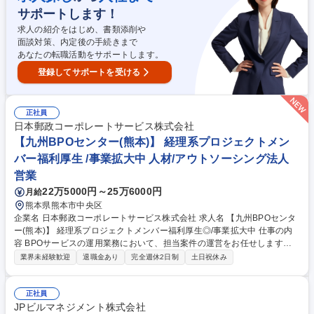
制約なく利用できる先進的環境です。毎月の改善デーで技術負債返済や新
サポートします！
技術の検証に主体的に挑戦できます。 募集職種 ■週3~4リモート【プラッ
トフォームエンジニア】物流領域の社会課題解決に挑戦
求人の紹介をはじめ、書類添削や
面談対策、内定後の手続きまで
あなたの転職活動をサポートします。
登録してサポートを受ける
正社員
日本郵政コーポレートサービス株式会社
【九州BPOセンター(熊本)】 経理系プロジェクトメン
バー福利厚生 /事業拡大中 人材/アウトソーシング法人
営業
22万5000円～25万6000円
月給
熊本県熊本市中央区
企業名 日本郵政コーポレートサービス株式会社 求人名 【九州BPOセンタ
ー(熊本)】 経理系プロジェクトメンバー福利厚生◎/事業拡大中 仕事の内
容 BPOサービスの運用業務において、担当案件の運営をお任せします。
経理・会計の実務経験を活かして業務を安定的に遂行するため、作業スタ
業界未経験歓迎
退職金あり
完全週休2日制
土日祝休み
ッフへの指示・フォローを行いながら、進捗管理や業務改善に携わってい
た だきます。将来的にはリーダーとして案件運営やマネジメントを担って
いただくことを期待しています。 【具体的な業務内容】■担当案件の作業
正社員
進捗管理■作業スタッフへの指示出し・質問対応、研修、勤怠管理■イレギ
JPビルマネジメント株式会社