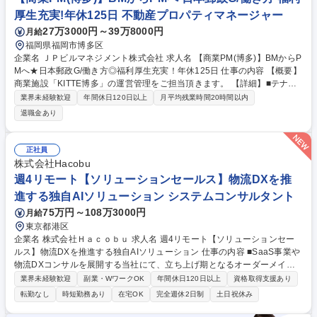
厚生充実!年休125日 不動産プロパティマネージャー
27万3000円～39万8000円
月給
福岡県福岡市博多区
企業名 ＪＰビルマネジメント株式会社 求人名 【商業PM(博多)】BMからP
Mへ★日本郵政G/働き方◎福利厚生充実！年休125日 仕事の内容 【概要】
商業施設「KITTE博多」の運営管理をご担当頂きます。 【詳細】■テナン
ト営業管理業務（テナント管理、テナントリレーション、営業分析、契約
業界未経験歓迎
年間休日120日以上
月平均残業時間20時間以内
事務代行等）■販売促進・マーケティング業務 （販促、イベント、集客、
退職金あり
広報、マーケティング分析、顧客調査等） ■売上金管理業務（賃料・経費
の徴収及び預り金返還の遂行等） ■テナント会運営（テナント会の運営、
総務活動、店長会実施等） ■施設管理業務（防災・設備・清掃等ビル管理
正社員
とテナントとの調整等） ■工事管理業務（中長期修繕計画作成、工事発
株式会社Hacobu
注・管理、テナント工事管理等）■業務に関する各種手続き業務■その他上
週4リモート【ソリューションセールス】物流DXを推
記に付随関連する業務 募集職種 【商業PM(博多)】BMからPMへ★日本郵
進する独自AIソリューション システムコンサルタント
政G/働き方◎福利厚生充実！年休125日
75万円～108万3000円
月給
東京都港区
企業名 株式会社Ｈａｃｏｂｕ 求人名 週4リモート【ソリューションセー
ルス】物流DXを推進する独自AIソリューション 仕事の内容 ■SaaS事業や
物流DXコンサルを展開する当社にて、立ち上げ期となるオーダーメイド
型ソリューション事業のセールスとして、顧客の物流課題発掘からAI等を
業界未経験歓迎
副業・WワークOK
年間休日120日以上
資格取得支援あり
用いた提案・プロジェクト推進まで一気通貫でお任せ。 【詳細】■既存M
転勤なし
時短勤務あり
在宅OK
完全週休2日制
土日祝休み
OVO顧客・新規顧客への訪問・課題発掘 ■経営課題を踏まえた提案ストー
リー設計・資料作成 ■ソリューションアーキテクトと連携した要件整理・