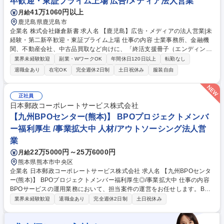
卒歓迎・東証プライム上場 広告/メディア法人営業
41万1060円以上
月給
鹿児島県鹿児島市
企業名 株式会社鎌倉新書 求人名 【鹿児島】広告・メディアの法人営業|未
経験・第二新卒歓迎・東証プライム上場 仕事の内容 士業事務所、金融機
関、不動産会社、中古品買取など向けに、「終活支援冊子（エンディング
ノート等）」への広告掲載を提案します。 (基本的には電話で完結の非対
業界未経験歓迎
副業・WワークOK
年間休日120日以上
転勤なし
面営業/Web商談も稀に有) ■アプローチ先企業の選定・整理 ■電話・メー
退職金あり
在宅OK
完全週休2日制
土日祝休み
服装自由
ル・FAX等を活用し、企業へ広告のご提案 【商材】市役所の窓口等で配布
され、地域住民が手に取る信頼性の高い公式冊子。「自治体の公式媒体」
という圧倒的な信頼感があるため、未経験でも数日で受注できるほど高い
正社員
成約率を誇ります。効率的な非対面営業で、入社3ヶ月でマネージャー昇
日本郵政コーポレートサービス株式会社
格など、圧倒的スピード感で成長可能です。 募集職種 【鹿児島】広告・
【九州BPOセンター(熊本)】 BPOプロジェクトメンバ
メディアの法人営業|未経験・第二新卒歓迎・東証プライム上場
ー福利厚生 /事業拡大中 人材/アウトソーシング法人営
業
22万5000円～25万6000円
月給
熊本県熊本市中央区
企業名 日本郵政コーポレートサービス株式会社 求人名 【九州BPOセンタ
ー(熊本)】 BPOプロジェクトメンバー福利厚生◎/事業拡大中 仕事の内容
BPOサービスの運用業務において、担当案件の運営をお任せします。BP
O/コールセンター経験を活かして業務を安定的に遂行するため、作業スタ
業界未経験歓迎
退職金あり
完全週休2日制
土日祝休み
ッフへの指示・フォローを行いながら、進捗管理や業務改善に携わってい
た だきます。将来的にはリーダーとして案件運営やマネジメントを担って