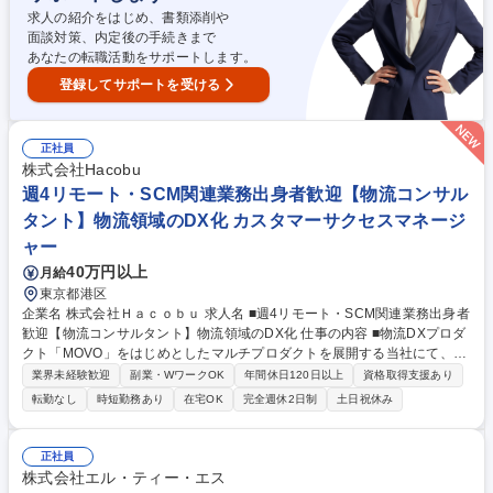
求人の紹介をはじめ、書類添削や
面談対策、内定後の手続きまで
あなたの転職活動をサポートします。
登録してサポートを受ける
正社員
株式会社Hacobu
週4リモート・SCM関連業務出身者歓迎【物流コンサル
タント】物流領域のDX化 カスタマーサクセスマネージ
ャー
40万円以上
月給
東京都港区
企業名 株式会社Ｈａｃｏｂｕ 求人名 ■週4リモート・SCM関連業務出身者
歓迎【物流コンサルタント】物流領域のDX化 仕事の内容 ■物流DXプロダ
クト「MOVO」をはじめとしたマルチプロダクトを展開する当社にて、プ
ロダクトを活用した大手企業向けの物流コンサルタントをご担当。SCM等
業界未経験歓迎
副業・WワークOK
年間休日120日以上
資格取得支援あり
で経験した物流知見を活かして業界課題を解決します。 【詳細】■多拠点
転勤なし
時短勤務あり
在宅OK
完全週休2日制
土日祝休み
プロジェクトの立ち上げ・オンボーディング推進 ■データに基づく活用定
着および業務改善提案 ■効果検証を通じたアップセル ■営業のアカウント
プランニングフォロー ■現場と経営層の間での合意形成と業務フロー構築
正社員
【仕事の魅力】エンタープライズ企業の経営変革に関わる高難度なCS経
株式会社エル・ティー・エス
験が得られます。AIを日常使いする環境でプロジェクトマネジメント力や