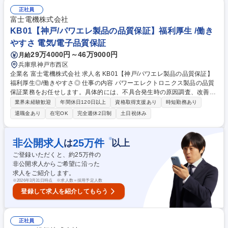
人的判断から再現性ある審査プロセスへ移行■スコアリング設計、モニタ
正社員
リング指標策定、PDCAの構築【審査役育成/評価体系の再設計】 ■データ
富士電機株式会社
リテラシーを前提とした審査人材の育成プログラム設計■次世代型審査組
KB01【神戸/パワエレ製品の品質保証】福利厚生 /働き
織の構築 等 募集職種 【法人与信企画・データ審査戦略担当】PayPay銀
やすさ 電気/電子品質保証
行の法人金融領域をリード
29万4000円～46万9000円
月給
兵庫県神戸市西区
企業名 富士電機株式会社 求人名 KB01【神戸/パワエレ製品の品質保証】
福利厚生◎/働きやすさ◎ 仕事の内容 パワーエレクトロニクス製品の品質
保証業務をお任せします。具体的には、不具合発生時の原因調査、改善策
の立案、および社内関係部署や顧客への報告業務を通じて、製品の信頼性
業界未経験歓迎
年間休日120日以上
資格取得支援あり
時短勤務あり
向上に寄与頂きます。 (1)パワーエレクトロニクス製品の品質保証・管理
退職金あり
在宅OK
完全週休2日制
土日祝休み
(2)不具合品の調査・解析・原因究明(3)是正処置の立案・実施(4)社内関連
部門(設計、製造等)や顧客への技術的な報告書の作成・説明 【働き方】出
張頻度：月1回程度、有給：年間平均10日以上取得、在宅勤務：可（部内
※
非公開求人
25
万件
は
以上
にて要相談） 募集職種 KB01【神戸/パワエレ製品の品質保証】福利厚生
ご登録いただくと、約
25
万件の
◎/働きやすさ◎
非公開求人からご希望に沿った
求人をご紹介します。
※
2026年3月31日時点 ※求人数＝採用予定人数
登録して求人を紹介してもらう
正社員