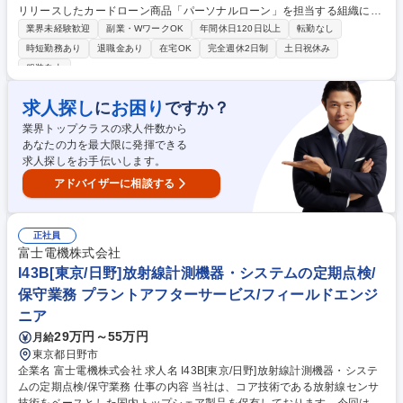
リリースしたカードローン商品「パーソナルローン」を担当する組織に
て、マーケティング（新規顧客の獲得・既存顧客の利用促進の最大化）施
業界未経験歓迎
副業・WワークOK
年間休日120日以上
転勤なし
策の企画立案から実行、KPI管理など幅広い役割を担います。 関係部署や
時短勤務あり
退職金あり
在宅OK
完全週休2日制
土日祝休み
グループ会社と密にコミュニケーションを取りながら、ビジネス課題の特
服装自由
定、分析設計、施策実装・運用まで担っていただく想定です。 【具体的な
業務内容】■ユーザーの定量・定性調査の実施を通じた顧客理解■KPIの集
求人探し
お困り
に
ですか？
計・管理・分析■KPIのGAPやユーザーの利用状況等の分析に基づく課題の
特定■顧客理解に基づく、新規顧客の獲得施策の企画立案■企画の実行・結
業界トップクラスの求人件数から
果の分析・改善の一連のPDCA 募集職種 【マーケティング企画担当/カー
あなたの力を最大限に発揮できる
ドローン領域】リモート可/フレックスタイム
求人探しをお手伝いします。
アドバイザーに相談する
正社員
富士電機株式会社
I43B[東京/日野]放射線計測機器・システムの定期点検/
保守業務 プラントアフターサービス/フィールドエンジ
ニア
29万円～55万円
月給
東京都日野市
企業名 富士電機株式会社 求人名 I43B[東京/日野]放射線計測機器・システ
ムの定期点検/保守業務 仕事の内容 当社は、コア技術である放射線センサ