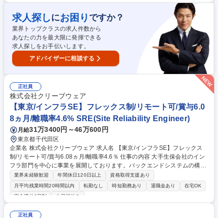
一様の受注生産品が多く、複雑な調整力が求められますが、その分やりが
いがあり。 【働き方】残業時間：15-20h/月、出張頻度：年2-3回程度、
求人探し
お困り
に
ですか？
休暇：有給・フレックスの活用を即促進 募集職種 KB02【神戸/生産管理(I
業界トップクラスの求人件数から
DC向け電機盤・UPS・PCS)】福利厚生◎/働きやすさ◎
あなたの力を最大限に発揮できる
求人探しをお手伝いします。
アドバイザーに相談する
正社員
株式会社クリーブウェア
【東京/インフラSE】フレックス制/リモート可/賞与6.0
8ヵ月/離職率4.6% SRE(Site Reliability Engineer)
31万3400円～46万600円
月給
東京都千代田区
企業名 株式会社クリーブウェア 求人名 【東京/インフラSE】フレックス
制/リモート可/賞与6.08ヵ月/離職率4.6％ 仕事の内容 大手生保会社のイン
フラ部門を中心に事業を展開しております。バックエンドシステムの構
築、改善の提案～構築・運用まで全般にわたり幅広い案件がございます。
業界未経験歓迎
年間休日120日以上
資格取得支援あり
下記などの案件に携わっていただく予定です。 ◇オープンなインターネッ
月平均残業時間20時間以内
転勤なし
時短勤務あり
退職金あり
在宅OK
ト環境で、自社業務をテレワークできる環境 ◇テレワークで必要なコミュ
完全週休2日制
土日祝休み
ニケーション環境の強化 ◇メタバースへの大量化してゆくデータの保管
◇分析基盤/GAFAを中心としたインターネットサービスの活用 ◇業務パソ
正社員