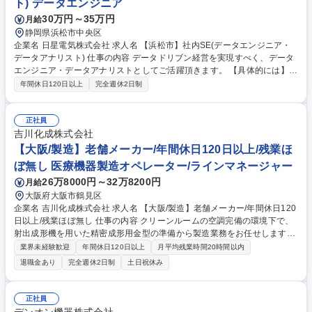
ト) データエンジニア
30万円～35万円
月給
静岡県浜松市中央区
企業名 日星電気株式会社 求人名 【浜松市】社内SE(データエンジニア・
データアナリスト) 仕事の内容 データドリブン経営を実現すべく、データ
エンジニア・データアナリストとしてご活躍頂きます。 【具体的には】■
Microsoft Fabricを活用したデータ基盤の企画・構築・運用 ■社内外データ
年間休日120日以上
完全週休2日制
の収集・統合・蓄積（IoT/業務システム等） ■データモデル設計およびデ
ータ品質管理 ■Power BIを用いたダッシュボード・レポートの開発 ■経
営・業務意思決定を支援するデータ分析 ■各部門と連携したKPI設計およ
正社員
び可視化 ■データ活用文化の定着に向けた社内展開・教育 ■海外拠点を含
吉川化成株式会社
めたデータ統合・標準化 ■「データドリブン経営基盤」の実現 等 等 募集
【大阪/製造】老舗メーカー/年間休日120日以上/残業ほ
職種 【浜松市】社内SE(データエンジニア・データアナリスト)
ぼ無し 医療機器製造オペレーター/ラインマネージャー
26万8000円～32万8200円
月給
大阪府大阪市鶴見区
企業名 吉川化成株式会社 求人名 【大阪/製造】老舗メーカー/年間休日120
日以上/残業ほぼ無し 仕事の内容 クリーンルームの空調完備の環境下で、
射出成形機を用いた精密成形用金型の準備から製造業務をお任せします。
安定した経営基盤のもと、ワークライフバランスを整えながらご勤務いた
業界未経験歓迎
年間休日120日以上
月平均残業時間20時間以内
だくことができます。 【詳細】■金型の準備：金型のセットや温度・圧力
退職金あり
完全週休2日制
土日祝休み
の初期設定■製造：原材料の投入（製造は機械が全自動で行います。）■梱
包：成形された製品を箱へ梱包■確認業務：マニュアルに沿って製品の品
質の確認 【魅力・働き方】 空調完備の快適な環境です。三交代制勤務に
正社員
よる手当で収入増が見込め、残業も少なくメリハリのある働き方が可能。