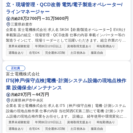
20日以上/残業ほぼ無し
立・現場管理・QCD改善 電気/電子製造オペレーター/
ラインマネージャー
28万2700円～31万5600円
月給
三重県鈴鹿市
企業名 富士電機株式会社 求人名 SK04【鈴鹿/製造オペレーター】EV向け
車載製品の組立・現場管理・QCD改善 仕事の内容 車載インバーター等の
製造ラインにて、現場リーダーとして活躍いただきます。組立作業のリリ
ーフや段替、作業者への教育、QCD改善活動など、高品質なモノづくりを
業界未経験歓迎
年間休日120日以上
資格取得支援あり
時短勤務あり
推進頂きます。 プリント基板製作や組立工程における以下の実務を担当し
退職金あり
在宅OK
完全週休2日制
土日祝休み
服装自由
ます。 (1)ライン作業のリリーフおよび生産機種の段替作業 (2)現場作業者
への指導・教育 (3)TPS（トヨタ生産方式）に基づいたQCD改善活動 (4)現
場視点での設備仕様提案や不具合対策 年2～3回程度の出張（国内外の製
正社員
造拠点支援） 募集職種 SK04【鈴鹿/製造オペレーター】EV向け車載製品
富士電機株式会社
の組立・現場管理・QCD改善
I75[神戸/保守点検]電機･計測システム設備の現地点検作
業 設備保全/メンテナンス
29万円～44万円
月給
兵庫県神戸市中央区
企業名 富士電機株式会社 求人名 I75［神戸/保守点検］電機･計測システム
設備の現地点検作業 仕事の内容 当社関西CE第二部にて電機･計測システ
ム設備の現地点検作業をお任せします。 設備は、経年使用や環境変化によ
り予期せぬ故障・事故を引き起こす可能性があり、特に重要機器のトラブ
業界未経験歓迎
年間休日120日以上
資格取得支援あり
時短勤務あり
ルは操業全体に深刻な影響を及ぼします。富士電機の設計・製造・試験に
退職金あり
在宅OK
完全週休2日制
土日祝休み
服装自由
関するノウハウ・判定基準を基にした 確かな品質管理と長年の経験に基づ