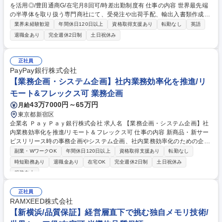
を活用◎/豊田通商G/在宅月8回可/時差出勤制度有 仕事の内容 世界最先端
の半導体を取り扱う専門商社にて、受発注や出荷手配、輸出入書類作成な
ど営業活動を支える業務を担当いただきます。国内外の取引先や海外拠点
業界未経験歓迎
年間休日120日以上
資格取得支援あり
転勤なし
英語
と連携しながら半導体ビジネスを支えるポジションです。 【主な業務内
退職金あり
完全週休2日制
土日祝休み
容】 ■受発注・出荷・検収・請求・支払処理 ■社内基幹システム・顧客シ
ステムへの入力業務 ■輸出入書類作成・海外とのメール対応 ■Excelを用い
た資料作成・データ集計 ■営業担当のサポート、電話・来客対応 募集職種
正社員
【東京/営業アシスタント】英語を活用◎/豊田通商G/在宅月8回可/時差出
PayPay銀行株式会社
勤制度有
【業務企画・システム企画】社内業務効率化を推進/リ
モート&フレックス可 業務企画
43万7000円～65万円
月給
東京都新宿区
企業名 ＰａｙＰａｙ銀行株式会社 求人名 【業務企画・システム企画】社
内業務効率化を推進/リモート＆フレックス可 仕事の内容 新商品・新サー
ビスリリース時の事務企画やシステム企画、社内業務効率化のための企画
立案など、PayPay銀行内における案件に広く携わっていただきます。
副業・WワークOK
年間休日120日以上
資格取得支援あり
転勤なし
【社内業務効率化案件の企画立案/推進】 ■社内の新業務や業務効率化に向
時短勤務あり
退職金あり
在宅OK
完全週休2日制
土日祝休み
けた運用改善、システム化企画、業務フロー構築に関する業務 【事務全
服装自由
般、および運用改善企画】 ■請求書の管理、帳票類の発注業務、予算管理
に関する業務、および各事務における運用方法の改善企画■委託先管理に
正社員
関する業務 募集職種 【業務企画・システム企画】社内業務効率化を推進/
RAMXEED株式会社
リモート＆フレックス可
【新横浜/品質保証】経営層直下で挑む独自メモリ技術/