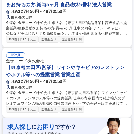
をお持ちの方/賞与5ヶ月 食品/飲料/香料法人営業
32万450円～46万3550円
月給
東京都大田区
企業名 金子コード株式会社 求人名 【東京大田区/食品営業】高級食品の提
案営業/顧客基盤をお持ちの方/賞与5ヶ月 仕事の内容 ワイン・キャビア・
松茸などをはじめとする高級食品を、ホテルや高級飲食店へ提案営業。こ
れまでの顧客ネットワークや関係性を活かし、販路拡大や深耕営業を担っ
年間休日120日以上
退職金あり
完全週休2日制
ていただきます。※変更の範囲：会社の定める業務 ■営業活動：高級レス
トラン・ホテルへの提案営業、既存顧客との関係深化および新規開拓 ■関
係構築：これまでの人脈や業界ネットワークを活かした販路拡大 ■戦略立
正社員
案：高級商材のブランド価値向上に向けた営業戦略の企画・実行 ■組織貢
金子コード株式会社
献：メンバー育成やナレッジ共有による営業力強化 ★これまで培った顧客
【東京都大田区/営業】ワインやキャビアのレストラン
との信頼関係や提案力を活かし、更なる価値提供をしたい方歓迎です★ 募
やホテル等への提案営業 営業企画
集職種 【東京大田区/食品営業】高級食品の提案営業/顧客基盤をお持ちの
32万450円～46万3550円
月給
方/賞与5ヶ月
東京都大田区
企業名 金子コード株式会社 求人名 【東京都大田区/営業】ワインやキャビ
アのレストランやホテル等への提案営業 仕事の内容 国内で独占輸入のプ
レミアムワインの輸入販売や自社製国産キャビアの生産～販売を通じて、
高価格帯のレストランや商業施設、ホテル等から好評をいただいている当
年間休日120日以上
退職金あり
完全週休2日制
社にて、ホテルやレストラン向けの営業業務 を担当していただきます。＜
担当商品＞自社の高級キャビアやハイジュエラーの限定販売ワイン、英国
王室のチャリティーブランド商品等【具体的な業務内容】・高価格帯のレ
求人探し
お困り
に
ですか？
ストラン、ホテル等への酒類、食材の営業・プレミアムワインや国産キャ
業界トップクラスの求人件数から