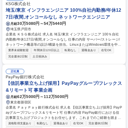
コンからタブレット/ウェアラブルデバイスへの拡張 ◇各種業務用デバイ
KSG株式会社
ス管理、ブロックチェーン対応 募集職種 【東京/インフラSE】フレックス
埼玉/東京 インフラエンジニア 100%自社内勤務/年休12
制/リモート可/賞与6.08ヵ月/離職率4.6％
7日/夜間,オンコールなし ネットワークエンジニア
30万5080円～54万5440円
月給
埼玉県戸田市
企業名 ＫＳＧ株式会社 求人名 埼玉/東京 インフラエンジニア 100％自社
内勤務/年休127日/夜間,オンコールなし 仕事の内容 サーバー/ストレージ/
ネットワーク機器等の設計/構築を担当。LinuxまたはWindows環境を中心
に顧客ごとの最適なインフラ環境構築をお任せします。100％自社内勤務
業界未経験歓迎
年間休日120日以上
転勤なし
退職金あり
在宅OK
で、客先常駐/オンコール/夜間作業は発生しません。 取り扱い製品は、Sy
完全週休2日制
土日祝休み
nology NAS、富士通PRIMERGYをはじめとしたサーバ・ストレージ製品
や、各種ネットワーク機器が中心です。案件はオンプレミス環境が主体と
なり、LinuxまたはWindowsサーバの設計・構築、仮想化環境構築、スイ
正社員
ッチ・ルーター設定など幅広い業務へ携われます。案件規模は一人月程度
PayPay銀行株式会社
のものが多く、顧客ごとに異なる環境へ最適な構成を提案するカスタマイ
【信託事業立ち上げ採用】PayPayグループ/フレックス
ズ性の高い案件が特徴です。 募集職種 埼玉/東京 インフラエンジニア 10
&リモート可 事業企画
0％自社内勤務/年休127日/夜間,オンコールなし
62万5000円～112万5000円
月給
東京都新宿区
企業名 ＰａｙＰａｙ銀行株式会社 求人名 【信託事業立ち上げ採用】PayP
ayグループ/フレックス＆リモート可 仕事の内容 PayPay銀行における信
託事業立ち上げプロジェクトをお任せします。これまでのご経験を踏ま
え、営業/信託財産管理/信託財産運用/財務管理/内部監査などの領域におけ
資格取得支援あり
転勤なし
退職金あり
在宅OK
完全週休2日制