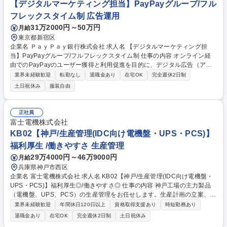
なく、顧客の変化を感じれる。■アメリカやヨーロッパで研修に参加し、
【デジタルマーケティング担当】PayPayグループ/フル
技術を習得できる環境 募集職種 【React Nativeを用いたスマホアプリ開
フレックスタイム制 広告運用
発】在宅勤務可/プライム案件多数
31万2000円～50万円
月給
東京都新宿区
企業名 ＰａｙＰａｙ銀行株式会社 求人名 【デジタルマーケティング担
当】PayPayグループ/フルフレックスタイム制 仕事の内容 オンライン経
由でのPayPayのユーザー獲得と利用促進を目的に、デジタル広告（アプ
リ広告）などのデジタルプロモーションを推進いただきます。 【具体的な
業界未経験歓迎
転勤なし
退職金あり
在宅OK
完全週休2日制
業務内容】■アプリ広告等の運用型広告出稿の立案・実行 ■出稿実績の分
土日祝休み
服装自由
析、マーケット調査、競合サービスの調査 ■出稿実績、調査データのレポ
ーティング ■広告効果測定ツールの運用（イベント設定の要件定義など）
および導入など ■広告クリエイティブの制作ディレクション■予算管理な
正社員
ど ■代理店には頼らない、AIを活用しながらのインハウス運用も並行して
富士電機株式会社
取り組みを開始 募集職種 【デジタルマーケティング担当】PayPayグルー
KB02【神戸/生産管理(IDC向け電機盤・UPS・PCS)】
プ/フルフレックスタイム制
福利厚生 /働きやすさ 生産管理
29万4000円～46万9000円
月給
兵庫県神戸市西区
企業名 富士電機株式会社 求人名 KB02【神戸/生産管理(IDC向け電機盤・
UPS・PCS)】福利厚生◎/働きやすさ◎ 仕事の内容 神戸工場の主力製品
（電機盤、UPS、PCS）の生産管理をお任せします。生産計画の立案、予
算管理、在庫管理に加え、製造・購買部門との工程調整を通じて、製品の
業界未経験歓迎
年間休日120日以上
資格取得支援あり
時短勤務あり
納期遵守と利益最大化を目指して頂きます。 (1)生産計画の立案(2)予決算
退職金あり
在宅OK
完全週休2日制
土日祝休み
管理・棚卸資産管理(3)製造、試験、購買部門との工程調整。扱うのは一品