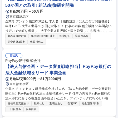
発 募集職種 【社内SE/ローコード開発】業務システムの開発・アップデー
50か国との取引! 組込/制御研究開発
ト担う/リモート可
30万円～50万円
月給
東京都練馬区
企業名 デンオン機器株式会社 求人名 【機構設計／はんだ付け関連機器】
年休126日/大手＆世界50か国との取引！ 仕事の内容 創立以降55年間高い
技術力で信頼を獲得し、大手企業＆世界50ヶ国と取引してる当社にて、は
んだ付け関連装置の開発部門における筐体・機構の構造設計を仕様決めか
業界未経験歓迎
年間休日120日以上
転勤なし
退職金あり
ら詳細設計まで担当していただきます 【業務フロー】筐体設計の構想設
完全週休2日制
土日祝休み
計、量産設計、改良設計・機構設計 【製品】リワークシステム、はんだ付
け装置/はんだ除去器など 【製品の魅力】創立以降55年間高い技術力で信
頼を獲得してきた当社の製品は、ソニー社など大手を含む携帯電話・テレ
正社員
ビ国内メーカーのを製造する8割以上の企業と取引をしております。世の
PayPay銀行株式会社
中に流通している製品に携われることはやりがいにも繋がります。 募集職
【法人与信企画・データ審査戦略担当】PayPay銀行の
種 【機構設計／はんだ付け関連機器】年休126日/大手＆世界50か国との
法人金融領域をリード 事業企画
取引！
62万5000円～81万2000円
月給
東京都新宿区
企業名 ＰａｙＰａｙ銀行株式会社 求人名 【法人与信企画・データ審査戦
略担当】PayPay銀行の法人金融領域をリード 仕事の内容 PayPay銀行の
法人部門における審査企画を担当いただき、フィンテックに相応しい審査
の再定義、体制、企画、実務設計、育成、実行までを一気通貫で担う中核
資格取得支援あり
転勤なし
退職金あり
在宅OK
完全週休2日制
ポジションです。 【データドリブン審査モデルの設計/実装】■財務デー
土日祝休み
服装自由
タ、行動データ、外部データを統合し、新たな法人審査手法構築■ルール
ベースから高度化モデルへの進化推進 【審査体制の高度化/仕組み化】■属