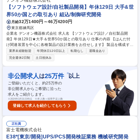
デンオン機器株式会社
募集職種 【大阪/製造】老舗メーカー/年間休日120日以上/残業ほぼ無し
【ソフトウェア設計/自社製品開発】年休129日 大手&世
界50か国との取引あり 組込/制御研究開発
32万1400円～46万4200円
月給
東京都練馬区
企業名 デンオン機器株式会社 求人名 【ソフトウェア設計／自社製品開
発】年休129日★大手＆世界50か国との取引あり 仕事の内容 【はんだ付
け関連装置を中心に各種製品の設計業務をお任せします】 製品を構成する
機構外装設計、回路設計の各担当者とともに、製品に必要なソフトウェア
業界未経験歓迎
年間休日120日以上
転勤なし
退職金あり
の設計をご担当いただきます。 【主な業務内容】構想、量産、改良設計お
完全週休2日制
土日祝休み
よび評価、検証業務など… 【開発言語】C言語・C#言語 【製品】リワー
クシステム、はんだ付け装置/はんだ除去器など 【製品の魅力】創立以降5
5年間高い技術力で信頼を獲得してきた当社の製品は、ソニー社など大手
※
非公開求人
25
万件
は
以上
を含む携帯電話・テレビ国内メーカーのを製造する8割以上の企業と取引
ご登録いただくと、約
25
万件の
をしております。 募集職種 【ソフトウェア設計／自社製品開発】年休129
非公開求人からご希望に沿った
日★大手＆世界50か国との取引あり
求人をご紹介します。
※
2026年3月31日時点 ※求人数＝採用予定人数
登録して求人を紹介してもらう
正社員
富士電機株式会社
E38*[東京/開発]UPS/PCS開発検証業務 機械研究開発