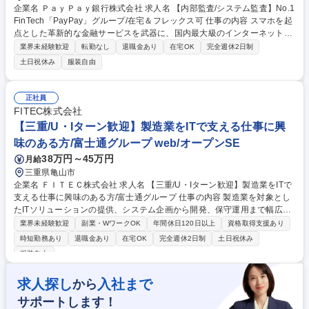
企業名 ＰａｙＰａｙ銀行株式会社 求人名 【内部監査/システム監査】No.1
FinTech「PayPay」グループ/在宅＆フレックス可 仕事の内容 スマホを起
点とした革新的な金融サービスを武器に、国内最大級のインターネット銀
行として成長を続けるPayPay銀行のシステム監査チームにて、システム
業界未経験歓迎
転勤なし
退職金あり
在宅OK
完全週休2日制
領域の個別監査計画の策定、実査、報告書作成を担います。 ■リスクの変
土日祝休み
服装自由
化を踏まえた個別監査計画および点検項目の設計 ■データ分析や現場ヒア
リングを通じた実態把握 ■重大リスクの分析／評価および事業成長につな
がる改善提案の立案 ■監査結果の取りまとめ、経営層とのディスカッショ
正社員
ンを通じた意思決定支援 【組織ミッション】リスクの“早期発見”と“改善支
FITEC株式会社
援”を通じ、金融機関としての堅牢性とテクノロジー企業としてのスピー
【三重/U・Iターン歓迎】製造業をITで支える仕事に興
ドや革新性の両立を実現する。 募集職種 【内部監査/システム監査】No.1
味のある方/富士通グループ web/オープンSE
FinTech「PayPay」グループ/在宅＆フレックス可
38万円～45万円
月給
三重県亀山市
企業名 ＦＩＴＥＣ株式会社 求人名 【三重/U・Iターン歓迎】製造業をITで
支える仕事に興味のある方/富士通グループ 仕事の内容 製造業を対象とし
たITソリューションの提供、システム企画から開発、保守運用まで幅広い
業務エリアをチームで顧客サポートします。当社は顧客のプライム企業で
業界未経験歓迎
副業・WワークOK
年間休日120日以上
資格取得支援あり
あり、他社案件の下請け業務はありません。 製造業に於けるAI活用やDX
時短勤務あり
退職金あり
在宅OK
完全週休2日制
土日祝休み
ソリューションによる工場のスマートファクトリー化等の業務にも取り組
服装自由
みます。 募集職種 【三重/U・Iターン歓迎】製造業をITで支える仕事に興
味のある方/富士通グループ
求人探し
入社まで
から
サポートします！