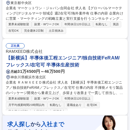
東京都中央区
企業名 マーケットワン・ジャパン合同会社 求人名 【グローバルマーケテ
ィング(デジタルマーケ領域)】週2在宅可/海外案件有 仕事の内容 企業向け
に営業・マーケティングの戦略立案と実行支援を行うコンサルティング会
社である当社にて、BtoBデジタルマーケを用いて、戦略立案から実行支
業界未経験歓迎
副業・WワークOK
年間休日120日以上
転勤なし
英語
援・プロジェクト管理まで担うポジションです。★海外案件有★ 【詳細】
在宅OK
完全週休2日制
土日祝休み
■クライアントの事業課題に基づくマーケティング戦略■戦略の実行支援
（施策推進、顧客開拓支援、新サービス開発 など）■プロジェクトマネジ
メント（進行管理、成果管理、改善提案）■社内外ステークホルダーとの
正社員
調整・コミュニケーション ★国内案件に加え、海外拠点と連携して進める
RAMXEED株式会社
プロジェクトに携わる機会もあり、グローバルな視点で事業課題の解決に
【新横浜】半導体後工程エンジニア/独自技術FeRAM/
取り組んでいただきます。 募集職種 【グローバルマーケティング(デジタ
フレックス/在宅可 半導体生産技術
ルマーケ領域)】週2在宅可/海外案件有
31万4500円～46万500円
月給
神奈川県横浜市港北区
企業名 ＲＡＭＸＥＥＤ株式会社 求人名 【新横浜】半導体後工程エンジニ
ア／独自技術FeRAM／フレックス／在宅可 仕事の内容 不揮発メモリ製品
のパッケージ開発から量産立上げ、歩留まり改善まで一貫して担当し、後
工程技術の中核として製品価値向上と安定生産に貢献するポジションで
業界未経験歓迎
副業・WワークOK
年間休日120日以上
す。 ■新製品立ち上げに伴う図面検証および材料選定 ■PKG材料の信頼性
月平均残業時間20時間以内
転勤なし
退職金あり
在宅OK
評価・検証の計画と実行 ■製造委託先（OSAT等）での技術的な立ち上げ
完全週休2日制
土日祝休み
服装自由
支援 ■製造委託先と連携した組立性評価・工程設計 ■量産時のトラブル対
応および工程・歩留まり改善活動 ■委託先の工程能力検証を通じた品質管
求人探し
入社まで
から
理・安定生産支援 募集職種 【新横浜】半導体後工程エンジニア／独自技
術FeRAM／フレックス／在宅可