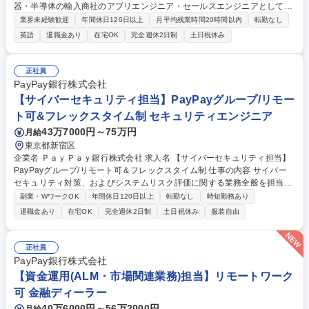
器・半導体の輸入商社のアプリエンジニア・セールスエンジニアとして、
世界的に伸長著しくまた日本の重点産業である防衛領域・宇宙領域などの
業界未経験歓迎
年間休日120日以上
月平均残業時間20時間以内
転勤なし
日本メーカー向けに提案型・PJ型営業をご支援頂きます 伸長中の防衛・
英語
退職金あり
在宅OK
完全週休2日制
土日祝休み
宇宙領域のモノづくりは、世界の動きや政策と密接にリンクして約5年を
かけて開発から配備へ進められます。「何を課題とした、どの領域の、ど
の装備が、伸びるか」「何を目的とした、どの装備の、どの部分に、どの
正社員
機器/部品が求められるか」などユーザーの課題・悩みを理解し主体的に発
PayPay銀行株式会社
想しサプライヤーをリードしてビジネスを具体化、そこでアプリエンジニ
【サイバーセキュリティ担当】PayPayグループ/リモー
ア・セールスエンジニアとして営業職をご支援頂きます。 募集職種 電子
ト可&フレックスタイム制 セキュリティエンジニア
部品・機器アプリケーションエンジニア！防衛宇宙領域！英語力が活き
る！
43万7000円～75万円
月給
東京都新宿区
企業名 ＰａｙＰａｙ銀行株式会社 求人名 【サイバーセキュリティ担当】
PayPayグループ/リモート可＆フレックスタイム制 仕事の内容 サイバー
セキュリティ対策、およびシステムリスク評価に関する業務全般を担当し
ていただきます。開発部署・ユーザー部署とともに、リスク低減策の推進
副業・WワークOK
年間休日120日以上
転勤なし
時短勤務あり
を行っていきます。 ■サイバーセキュリティ対策強化の企画立案、プロジ
退職金あり
在宅OK
完全週休2日制
土日祝休み
服装自由
ェクト推進 ■セキュリティ対策ツール（Splunk、SWG等）を用いたログ
分析や改善 ■インシデント対応演習/訓練の企画立案、実施（標的型攻撃メ
ール対応、インシデント対応訓練等） ■システムリスク評価（クラウドサ
正社員
ービス利用前、要件定義時、年次の定期評価等） ■アタックテストの計画
PayPay銀行株式会社
推進 ■CSIRT事務局メンバーとして、ログ調査やインシデントハンドリン
【資金運用(ALM・市場関連業務)担当】リモートワーク
グ等の対応 募集職種 【サイバーセキュリティ担当】PayPayグループ/リ
可 金融ディーラー
モート可＆フレックスタイム制
40万6000円～56万2000円
月給