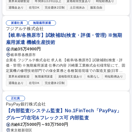
をお任せします。現場マネジメント層と連携し、組織の成長を支える役割
業界未経験歓迎
年間休日120日以上
資格取得支援あり
時短勤務あり
です。 以下のいずれかからスタートし、将来的には幅広い業務を経験しま
退職金あり
在宅OK
完全週休2日制
土日祝休み
服装自由
す。 (1)人事管理:異動・配置、評価、人員・人件費計画 (2)労務管理:労働
組合窓口、労使協議会運営、勤怠等の環境整備 (3)採用教育:新卒・中途採
用の企画実行、教育企画、昇格試験運営 (4)福利厚生・総務:寮・社宅の管
派遣社員
無期雇用派遣
理、各種制度運営 募集職種 【日野/人事総務】労務・採用担当/長期就業◎/
フジアルテ株式会社
裁量をもって業務推進◎
【岐阜/各務原市】試験補助(検査・評価・管理) ※無期
雇用派遣 機械生産技術
35万4900円
月給
岐阜県各務原市
企業名 フジアルテ株式会社 求人名 【岐阜/各務原市】試験補助(検査・評
価・管理) ※無期雇用派遣 仕事の内容 川崎重工業株式会社様常駐にて、固
定翼機の修理技術部門での保全業務と各種製造現場での製造支援(日常点
検・工具や設備の管理・3Dプリンターを使用した治具作製)をご担当いた
業界未経験歓迎
無期雇用派遣
資格取得支援あり
転勤なし
時短勤務あり
だきます。 川崎重工業は、航空機分野において高い技術力を持つメーカー
退職金あり
在宅OK
完全週休2日制
で、防衛省向けの固定翼哨戒機や輸送機の開発・製造を担っています。 ま
た、ボーイングなど海外大手メーカー向けに、旅客機の機体構造部品 (胴
体・主翼など)を供給しており、国際共同開発にも参画しています。航空
正社員
機エンジン部品の製造や整備事業にも強みを持ち、日本の航空産業を支え
PayPay銀行株式会社
る中核企業の一つです。【使用ツール】3D CAD(使用できると望ましい)
【内部監査/システム監査】No.1FinTech「PayPay」
募集職種 【岐阜/各務原市】試験補助(検査・評価・管理) ※無期雇用派遣
グループ/在宅&フレックス可 内部監査
62万5000円～93万7500円
月給
東京都新宿区