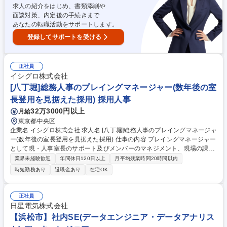
求人の紹介をはじめ、書類添削や
面談対策、内定後の手続きまで
あなたの転職活動をサポートします。
登録してサポートを受ける
正社員
イシグロ株式会社
[八丁堀]総務人事のプレイングマネージャー(数年後の室
長登用を見据えた採用) 採用人事
32万3000円以上
月給
東京都中央区
企業名 イシグロ株式会社 求人名 [八丁堀]総務人事のプレイングマネージャ
ー(数年後の室長登用を見据えた採用) 仕事の内容 プレイングマネージャー
として現・人事室長のサポート及びメンバーのマネジメント、現場の課題
感を直接把握して制度設計に活かして頂くため、総務人事の実務で手を動
業界未経験歓迎
年間休日120日以上
月平均残業時間20時間以内
かして頂きます。 ■人事制度設計、人事評価 ■採用業務全般（中途採用）
時短勤務あり
退職金あり
在宅OK
■規定整備、給与計算等の労務業務 【仕事の魅力】組織強化に深く携わ
り、将来は人事課長を見据えてキャリアを築けます。年休126日で土日祝
休と働き方も整い、創業80年超の安定基盤で長期就業が叶う環境です。
正社員
募集職種 [八丁堀]総務人事のプレイングマネージャー(数年後の室長登用を
日星電気株式会社
見据えた採用)
【浜松市】社内SE(データエンジニア・データアナリス