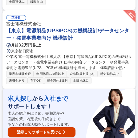
る態勢整備含めた0→1業務を担当いただきます。 事業立ち上げとなるた
土日祝休み
服装自由
めこれまでのご経験や強みに応じた役割を担っていただく想定であり、下
記のようなテーマがございます。 ■PayPayという決済アプリを通じて構
築した個人/法人の顧客基盤をベースに、信託を活用した新たなサービスの
正社員
創出 ■グループ各社において発生する信託を通じた新たな対顧サービスの
富士電機株式会社
創出 ■グループ各社のファイナンスニーズを満たすための信託を通じたフ
【東京】電源製品(UPS/PCS)の機構設計/データセンタ
ァイナンスに関与 募集職種 【信託事業立ち上げ採用】PayPayグループ/
ー・発電事業者向け 機構設計
フレックス＆リモート可
32万円以上
月給
東京都日野市
企業名 富士電機株式会社 求人名 【東京】電源製品(UPS/PCS)の機構設計/
データセンター・発電事業者向け 仕事の内容 データセンターや発電事業
者向け電源製品(UPS、PCS)の機構設計を担当します。構造設計や熱・冷
却設計、強度解析、実機評価まで一貫して携わり、顧客ニーズに合わせた
業界未経験歓迎
年間休日120日以上
資格取得支援あり
時短勤務あり
高信頼な製品開発を推進します。 電源製品(UPS、PCS)における機構・筐
退職金あり
在宅OK
完全週休2日制
土日祝休み
体設計業務全般をお任せします。具体的には、性能目標(構造・強度・
熱・冷却)の策定、3D-CADを用いた構造設計、CAEツールによるシミュレ
ーション解析、評価・テスト(耐久性・耐震性・安全性)などを行います。
求人探し
入社まで
から
社内関連部門や工場(神戸・筑波)と連携し、要件定義から実機立ち上げま
サポートします！
で一気通貫で主導します。 募集職種 【東京】電源製品(UPS/PCS)の機構
設計/データセンター・発電事業者向け
求人の紹介をはじめ、書類添削や
面談対策、内定後の手続きまで
あなたの転職活動をサポートします。
登録してサポートを受ける