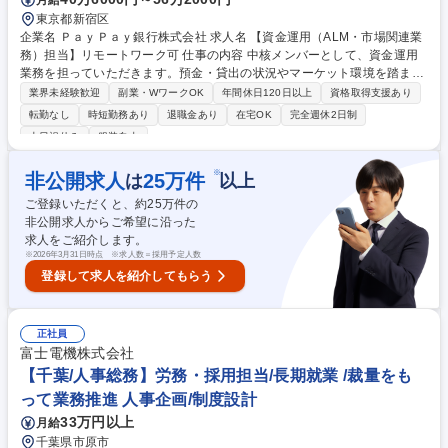
東京都新宿区
企業名 ＰａｙＰａｙ銀行株式会社 求人名 【資金運用（ALM・市場関連業
務）担当】リモートワーク可 仕事の内容 中核メンバーとして、資金運用
業務を担っていただきます。預金・貸出の状況やマーケット環境を踏まえ
ながら、資金調達・運用、債券運用・株式運用など幅広い市場関連業務に
業界未経験歓迎
副業・WワークOK
年間休日120日以上
資格取得支援あり
携わり、専門性を発揮いただきます。 【業務詳細】■ALMグループでのAL
転勤なし
時短勤務あり
退職金あり
在宅OK
完全週休2日制
M運営業務および資金繰り業務（コール・レポ運用/調達、国内の債券投
土日祝休み
服装自由
資、ALM、各種規制対応など） ■市場グループでの投資業務全般（国内外
株式、国内外債券、先物など） 【特徴】■少人数組織だからこそ、一人ひ
※
非公開求人
25
万件
は
以上
とりが裁量を持ち、資金運用に関する業務に幅広く携わることができま
す。 ネット銀行ならではのスピード感のある環境で専門性をさらに高めた
ご登録いただくと、約
25
万件の
い方にマッチする環境です。 募集職種 【資金運用（ALM・市場関連業
非公開求人からご希望に沿った
務）担当】リモートワーク可
求人をご紹介します。
※
2026年3月31日時点 ※求人数＝採用予定人数
登録して求人を紹介してもらう
正社員
富士電機株式会社
【千葉/人事総務】労務・採用担当/長期就業 /裁量をも
って業務推進 人事企画/制度設計
33万円以上
月給
千葉県市原市