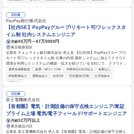
化、情報事業、ヒートポンプの熱商材等）における電気プラント設備の保
守点検業務となります（電機、計装、情報システム設備の現地点検作業）
【出張頻度】配属拠点エリア内で日帰り～1週間程度の出張が発生します
正社員
募集職種 IE95＜西日本＞[電気プラント設備の保守点検]オープンポジショ
PayPay銀行株式会社
ン
【社内SE】PayPayグループ/リモート可/フレックスタ
イム制 社内システムエンジニア
40万円～67万5000円
月給
東京都新宿区
企業名 ＰａｙＰａｙ銀行株式会社 求人名 【社内SE】PayPayグループ/リ
モート可/フレックスタイム制 仕事の内容 基幹システムに加えてクラウド
環境を利用したシステムの構築・拡大を続けている当社にて、クラウドサ
ービスを活用した開発支援、運用支援、障害管理、品質管理等の業務改
業界未経験歓迎
副業・WワークOK
年間休日120日以上
転勤なし
善・効率化の企画推進に携わって頂きます。 【業務詳細】■システム開
時短勤務あり
退職金あり
在宅OK
完全週休2日制
土日祝休み
発・運用における社内管理業務効率化(クラウドやSaaS活用) ■システム導
服装自由
入時の運用設計(安定運用、標準化) ■社内システムの改善、効率化などの
企画・立案・推進(フロー見直し、自動化) 【プロジェクト事例】■プロジ
正社員
ェクト管理ツールの構築…開発案件管理業務の効率化（SaaS） ■特権ID
富士電機株式会社
管理システムの構築（プライベートクラウド） など 募集職種 【社内SE】
【首都圏】電気・計測設備の保守点検エンジニア/東証
PayPayグループ/リモート可/フレックスタイム制
プライム上場 電気/電子フィールド/サポートエンジニア
32万円以上
月給
東京都品川区
企業名 富士電機株式会社 求人名 【首都圏】電気・計測設備の保守点検エ