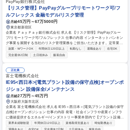
PayPay銀行株式会社
【リスク管理】PayPayグループ/リモートワーク可/フ
ルフレックス 金融モデル/リスク管理
45万円～67万5000円
月給
東京都新宿区
企業名 ＰａｙＰａｙ銀行株式会社 求人名 【リスク管理】PayPayグルー
プ/リモートワーク可/フルフレックス 仕事の内容 インターネットバンキン
グ事業を展開する当社のリスク管理業務をご担当いただきます。定常業務
対応だけではなく、リスクに対する社内への普及啓蒙や企画系などの業務
副業・WワークOK
年間休日120日以上
転勤なし
退職金あり
在宅OK
に携わっていただくことを期待しています。 【市場、流動性、信用リスク
完全週休2日制
土日祝休み
服装自由
管理】■各リスク管理にかかる基本方針の策定■リスク管理運営における規
程や手続きの策定■ALM委員会等の会議運営 【報告業務】■各リスク管理
計数の日次報告■月次等の当局宛各種報告/社内会議への定期報告 【その
正社員
他】■新商品取扱時のリスク分析■ストレステスト等のリスク管理分析■リ
富士電機株式会社
スク管理システム整備（Excel、Access等のEUCツール）■バーゼル等規
IE95<西日本>[電気プラント設備の保守点検]オープンポ
制対応、当局対応 募集職種 【リスク管理】PayPayグループ/リモートワ
ジション 設備保全/メンテナンス
ーク可/フルフレックス
27万円～45万円
月給
大阪府大阪市北区
企業名 富士電機株式会社 求人名 IE95＜西日本＞[電気プラント設備の保守
点検]オープンポジション 仕事の内容 発電・社会インフラや産業インフラ
に価値提供するエネルギー/インダストリー事業本部内で【プラント設備の
保守】関連ポジションを中心に、ご経験や適性に応じて、広く書類選考さ
業界未経験歓迎
年間休日120日以上
資格取得支援あり
時短勤務あり
せていただきます。 ●パワエレ事業（エネルギー、計測、制御、工場自動
退職金あり
在宅OK
完全週休2日制
土日祝休み
服装自由