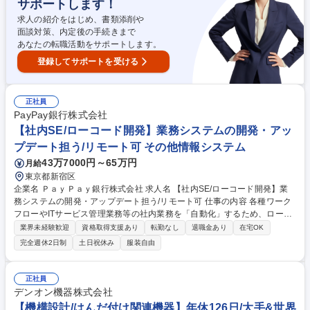
サポートします！
求人の紹介をはじめ、書類添削や
面談対策、内定後の手続きまで
あなたの転職活動をサポートします。
登録してサポートを受ける
正社員
PayPay銀行株式会社
【社内SE/ローコード開発】業務システムの開発・アッ
プデート担う/リモート可 その他情報システム
43万7000円～65万円
月給
東京都新宿区
企業名 ＰａｙＰａｙ銀行株式会社 求人名 【社内SE/ローコード開発】業
務システムの開発・アップデート担う/リモート可 仕事の内容 各種ワーク
フローやITサービス管理業務等の社内業務を「自動化」するため、ローコ
ード開発プラットフォームを利用した業務課題の解決を担当いただきま
業界未経験歓迎
資格取得支援あり
転勤なし
退職金あり
在宅OK
す。 ■社内の業務改善要望ニーズのヒアリング、課題感の抽出や要件整
完全週休2日制
土日祝休み
服装自由
理、システム要件定義 ■詳細設計、システム開発、テスト、リリースの実
施 ■社内業務におけるiPaaSやAIを用いた業務プロセスの自動化推進 【開
発環境】Outsystems（ローコードによるWebアプリケーション開発） 開
正社員
発は企画から納品まで1ヶ月～長期のPJTでは半年以上など様々です。
デンオン機器株式会社
【プロジェクト事例】■社内各種申請システム構築■社内AI翻訳ツールの開
【機構設計/はんだ付け関連機器】年休126日/大手&世界