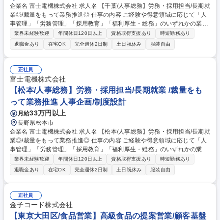
企業名 富士電機株式会社 求人名 【千葉/人事総務】労務・採用担当/長期就
業◎/裁量をもって業務推進◎ 仕事の内容 ご経験や得意領域に応じて「人
事管理」「労務管理」「採用教育」「福利厚生・総務」のいずれかの業務
をお任せします。現場マネジメント層と連携し、組織の成長を支える役割
業界未経験歓迎
年間休日120日以上
資格取得支援あり
時短勤務あり
です。 以下のいずれかからスタートし、将来的には幅広い業務を経験しま
退職金あり
在宅OK
完全週休2日制
土日祝休み
服装自由
す。 (1)人事管理:異動・配置、評価、人員・人件費計画 (2)労務管理:労働
組合窓口、労使協議会運営、勤怠等の環境整備 (3)採用教育:新卒・中途採
用の企画実行、教育企画、昇格試験運営 (4)福利厚生・総務:寮・社宅の管
正社員
理、各種制度運営 募集職種 【千葉/人事総務】労務・採用担当/長期就業◎/
富士電機株式会社
裁量をもって業務推進◎
【松本/人事総務】労務・採用担当/長期就業 /裁量をも
って業務推進 人事企画/制度設計
33万円以上
月給
長野県松本市
企業名 富士電機株式会社 求人名 【松本/人事総務】労務・採用担当/長期就
業◎/裁量をもって業務推進◎ 仕事の内容 ご経験や得意領域に応じて「人
事管理」「労務管理」「採用教育」「福利厚生・総務」のいずれかの業務
をお任せします。現場マネジメント層と連携し、組織の成長を支える役割
業界未経験歓迎
年間休日120日以上
資格取得支援あり
時短勤務あり
です。 以下のいずれかからスタートし、将来的には幅広い業務を経験しま
退職金あり
在宅OK
完全週休2日制
土日祝休み
服装自由
す。 (1)人事管理:異動・配置、評価、人員・人件費計画 (2)労務管理:労働
組合窓口、労使協議会運営、勤怠等の環境整備 (3)採用教育:新卒・中途採
用の企画実行、教育企画、昇格試験運営 (4)福利厚生・総務:寮・社宅の管
正社員
理、各種制度運営 募集職種 【松本/人事総務】労務・採用担当/長期就業◎/
金子コード株式会社
裁量をもって業務推進◎
【東京大田区/食品営業】高級食品の提案営業/顧客基盤