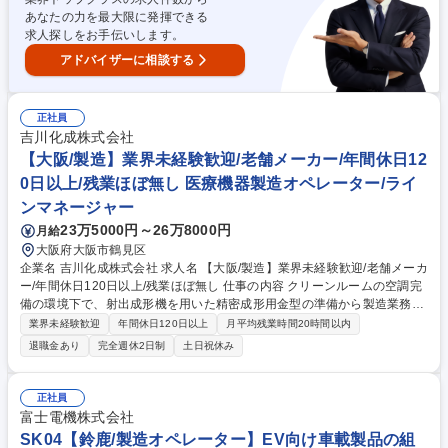
ビア等を高価格帯のレストラン等で導入いただくため、営業戦略を立案い
あなたの力を最大限に発揮できる
ただきます。既存メンバーのマネジメントや教育等も徐々にお任せしま
求人探しをお手伝いします。
す。 募集職種 【東京都大田区/営業】ワインやキャビアのレストランやホ
テル等への提案営業
アドバイザーに相談する
正社員
吉川化成株式会社
【大阪/製造】業界未経験歓迎/老舗メーカー/年間休日12
0日以上/残業ほぼ無し 医療機器製造オペレーター/ライ
ンマネージャー
23万5000円～26万8000円
月給
大阪府大阪市鶴見区
企業名 吉川化成株式会社 求人名 【大阪/製造】業界未経験歓迎/老舗メーカ
ー/年間休日120日以上/残業ほぼ無し 仕事の内容 クリーンルームの空調完
備の環境下で、射出成形機を用いた精密成形用金型の準備から製造業務を
行っていただきます。ベテラン社員の元でマンツーマンで指導するので未
業界未経験歓迎
年間休日120日以上
月平均残業時間20時間以内
経験の方も安心の環境です。 【詳細】■金型の準備：金型のセットや温
退職金あり
完全週休2日制
土日祝休み
度・圧力の初期設定■製造：原材料の投入（製造は機械が全自動で行いま
す。）■梱包：成形された製品を箱へ梱包■確認業務：マニュアルに沿って
製品の品質の確認 【魅力・働き方】 空調完備の快適な環境です。三交代
正社員
制勤務による手当で収入増が見込め、残業も少なくメリハリのある働き方
富士電機株式会社
が可能。 募集職種 【大阪/製造】業界未経験歓迎/老舗メーカー/年間休日1
SK04【鈴鹿/製造オペレーター】EV向け車載製品の組