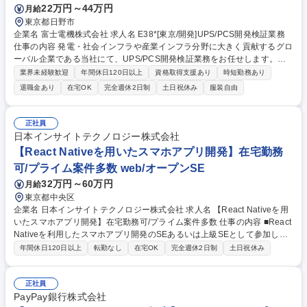
22万円～44万円
月給
東京都日野市
企業名 富士電機株式会社 求人名 E38*[東京/開発]UPS/PCS開発検証業務
仕事の内容 発電・社会インフラや産業インフラ分野に大きく貢献するグロ
ーバル企業である当社にて、UPS/PCS開発検証業務をお任せします。
【業務詳細】 ・UPS/PCS開発検証業務 ・中大UPS、PCS 募集職種 E38*
業界未経験歓迎
年間休日120日以上
資格取得支援あり
時短勤務あり
[東京/開発]UPS/PCS開発検証業務
退職金あり
在宅OK
完全週休2日制
土日祝休み
服装自由
正社員
日本インサイトテクノロジー株式会社
【React Nativeを用いたスマホアプリ開発】在宅勤務
可/プライム案件多数 web/オープンSE
32万円～60万円
月給
東京都中央区
企業名 日本インサイトテクノロジー株式会社 求人名 【React Nativeを用
いたスマホアプリ開発】在宅勤務可/プライム案件多数 仕事の内容 ■React
Nativeを利用したスマホアプリ開発のSEあるいは上級SEとして参加して
頂きます。要件定義、設計および製造から試験、リリース作業をお任せし
年間休日120日以上
転勤なし
在宅OK
完全週休2日制
土日祝休み
ます。 日本を代表する自動車会社、金融、クレジット、信販、リース会社
でのDX案件が増加しております。 特にPegaシステムを活用したアジャイ
ル開発案件が急増しています。 【魅力】■先進システムソリューションの
正社員
導入等、最新のDX技術を学べる。■プライム案件多数の為、残業時間も少
PayPay銀行株式会社