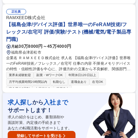
いた技術力で、メンテナンスサービスや予防保全・リフレッシュを通じて
安定操業を支えております。 募集職種 I75［神戸/保守点検］電機･計測シ
正社員
ステム設備の現地点検作業
RAMXEED株式会社
【福島会津/デバイス評価】世界唯一のFeRAM技術/フ
レックス/在宅可 評価/実験/テスト(機械/電気/電子製品専
門職)
30万8000円～45万4000円
月給
福島県会津若松市
企業名 ＲＡＭＸＥＥＤ株式会社 求人名 【福島会津/デバイス評価】世界唯
一のFeRAM技術／フレックス／在宅可 仕事の内容 不揮発メモリデバイス
の特性・信頼性評価を中心に、評価方針の立案から不良解析、関係部門・
顧客との技術調整まで一貫して担い、製品品質と量産安定化を技術面から
業界未経験歓迎
副業・WワークOK
年間休日120日以上
支える重要ポジションです。 ■ロジックテスターを用いた電気特性・信頼
月平均残業時間20時間以内
転勤なし
退職金あり
在宅OK
性評価の実行 ■メモリテスターによるウェーハ評価と課題抽出 ■パッケー
完全週休2日制
土日祝休み
服装自由
ジライフ試験を通じた長期信頼性の検証 ■不具合解析による原因特定と再
発防止策の立案・実行 ■関連部門への技術フィードバックと製品仕様への
求人探し
入社まで
から
反映 ■国内外顧客へのデータ説明、工場監査等の技術レビュー対応 募集職
種 【福島会津/デバイス評価】世界唯一のFeRAM技術／フレックス／在宅
サポートします！
可
求人の紹介をはじめ、書類添削や
面談対策、内定後の手続きまで
あなたの転職活動をサポートします。
登録してサポートを受ける