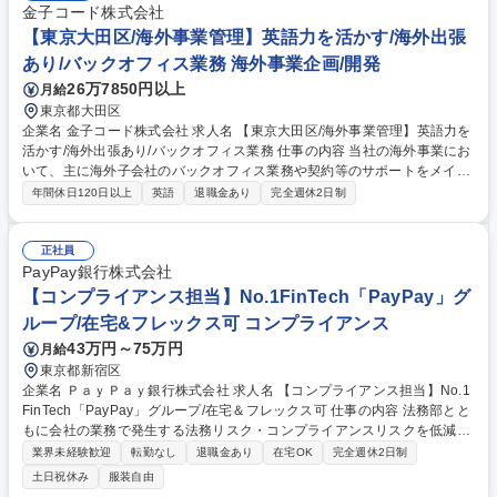
金子コード株式会社
【東京大田区/海外事業管理】英語力を活かす/海外出張
あり/バックオフィス業務 海外事業企画/開発
26万7850円以上
月給
東京都大田区
企業名 金子コード株式会社 求人名 【東京大田区/海外事業管理】英語力を
活かす/海外出張あり/バックオフィス業務 仕事の内容 当社の海外事業にお
いて、主に海外子会社のバックオフィス業務や契約等のサポートをメイン
に海外事業全般の業務を担当します。 ※入社当初は、フィリピン子会社の
年間休日120日以上
英語
退職金あり
完全週休2日制
業務をお任せします。 ■海外に関する業務の提案や相談の実務対応 ■現地
法人と金子コード株式会社間の依頼事項、相談事項などを共有し対応：具
体的には・・・現地法人の財務諸表のチェック、資産状況の整理、送金依
正社員
頼、人事労務の相談、現地法務、資料英和訳など ※海外出向の可能性がご
PayPay銀行株式会社
ざいます ※変更の範囲：会社の定める業務 募集職種 【東京大田区/海外事
【コンプライアンス担当】No.1FinTech「PayPay」グ
業管理】英語力を活かす/海外出張あり/バックオフィス業務
ループ/在宅&フレックス可 コンプライアンス
43万円～75万円
月給
東京都新宿区
企業名 ＰａｙＰａｙ銀行株式会社 求人名 【コンプライアンス担当】No.1
FinTech「PayPay」グループ/在宅＆フレックス可 仕事の内容 法務部とと
もに会社の業務で発生する法務リスク・コンプライアンスリスクを低減さ
せる砦として、PayPay銀行の「第2線」の重要な役割を担っているコンプ
業界未経験歓迎
転勤なし
退職金あり
在宅OK
完全週休2日制
ライアンス部にて、下記業務を担当いただきます。 ■コンプライアンスマ
土日祝休み
服装自由
ニュアル・コンプライアンスプログラムの策定・運用 ■社内のコンプライ