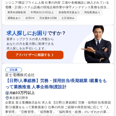
ンジニア/東証プライム上場 仕事の内容 工場や各種施設に納入されている
電機・計測システム設備の現地点検作業や保守メンテナンス業務を担当し
ます。定期点検やトラブル対応を通じて、顧客設備の安全稼働を支える重
業界未経験歓迎
年間休日120日以上
資格取得支援あり
時短勤務あり
要な役割です。 東日本エリアの顧客現場（工場・プラント・ビル等）に
退職金あり
在宅OK
完全週休2日制
土日祝休み
て、自社製品を中心とした電機・計測システム設備の保守点検作業をお任
せします。 (1)現場での設備・機器の定期点検および動作確認 (2)予防保全
計画に基づくメンテナンス作業の実施 (3)不具合発生時の一次対応・原因
求人探し
お困り
に
ですか？
調査 ※お住まいは希望によって勤務地を考慮いたします。 募集職種 【首
業界トップクラスの求人件数から
都圏】電気・計測設備の保守点検エンジニア/東証プライム上場
あなたの力を最大限に発揮できる
求人探しをお手伝いします。
アドバイザーに相談する
正社員
富士電機株式会社
【日野/人事総務】労務・採用担当/長期就業 /裁量をも
って業務推進 人事企画/制度設計
33万円以上
月給
東京都日野市
企業名 富士電機株式会社 求人名 【日野/人事総務】労務・採用担当/長期就
業◎/裁量をもって業務推進◎ 仕事の内容 ご経験や得意領域に応じて「人
事管理」「労務管理」「採用教育」「福利厚生・総務」のいずれかの業務