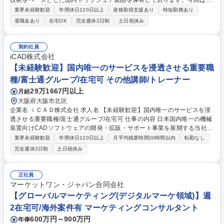
技術をベースとした国内トップシェア製品を保有しております。今回は、
原子力施設における放射線計測機器・システムの現地保守業務(定期点検)
業界未経験歓迎
年間休日120日以上
資格取得支援あり
時短勤務あり
をご担当いただきます。 放射線機器・システムにおける"納入後のお客様
退職金あり
在宅OK
完全週休2日制
土日祝休み
運用中の保守・定期点検を実施"するのが主なお仕事です。 エネルギー安
全保障・脱炭素の潮流から「原子力発電の再評価」もされており、稼働
数・案件数も増える見込みです。たとえ廃炉となっても、30年近く放射線
契約社員
量のモニタリングが必要なため、このような装置やシステムは需要が衰え
iCAD株式会社
ることはなく、長期的な安定就業が見込まれます。 募集職種 I43B[東京/日
【未経験歓迎】国内唯一のサービスを浸透させる重要職
野]放射線計測機器・システムの定期点検/保守業務
種/富士通グループ/在宅可 その他講師/トレーナー
29万1667円以上
月給
大阪府大阪市北区
企業名 ｉＣＡＤ株式会社 求人名 【未経験歓迎】国内唯一のサービスを浸
透させる重要職種/富士通グループ/在宅可 仕事の内容 日本国内唯一の機械
装置向けCADソフトウェアの開発・拡販・サポート事業を展開する当社に
てお客様へ当社の製品のデモンストレーションを実施いただく方を募集。
業界未経験歓迎
年間休日120日以上
月平均残業時間20時間以内
転勤なし
8,000社以上に導入され、実績も多数ございます。 ■業務詳細：当社CAD
完全週休2日制
土日祝休み
ソフトウェアの特徴を紹介するためのデモンストレーションを忠実に習得
し、新規/既存のお客様向けに実施いただきます。数字の責任を負うことは
ないので、お客様に対してしっかりと当社の製品を魅力付けしていただく
正社員
事に集中する事が可能です。デモンストレーション業務経験を経て、お客
マーケットワン・ジャパン合同会社
様に操作指導を行うインストラクターへのステップアップも図れます。 募
【グローバルマーケティング(デジタルマーケ領域)】週
集職種 【未経験歓迎】国内唯一のサービスを浸透させる重要職種/富士通
2在宅可/海外案件有 マーケティングコンサルタント
グループ/在宅可
600万円～900万円
年俸