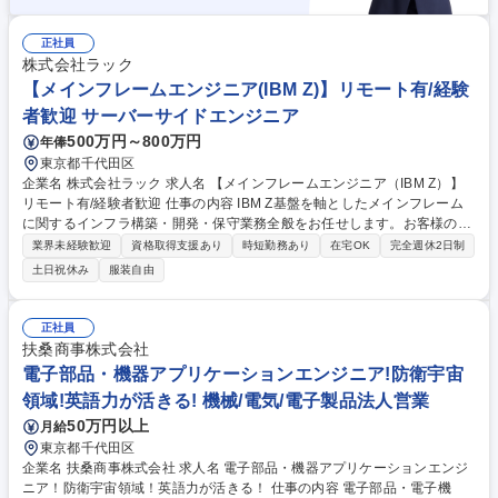
正社員
株式会社ラック
【メインフレームエンジニア(IBM Z)】リモート有/経験
者歓迎 サーバーサイドエンジニア
500万円～800万円
年俸
東京都千代田区
企業名 株式会社ラック 求人名 【メインフレームエンジニア（IBM Z）】
リモート有/経験者歓迎 仕事の内容 IBM Z基盤を軸としたメインフレーム
に関するインフラ構築・開発・保守業務全般をお任せします。お客様のビ
ジネス要件や課題に対し、最適なソリューションを提案・実現することが
業界未経験歓迎
資格取得支援あり
時短勤務あり
在宅OK
完全週休2日制
期待されます。 ・ハードウェア導入、OS・ミドルウェアの設計、バージ
土日祝休み
服装自由
ョンアップ・チューニング ・システム環境移行（センター移転、システム
環境移行・切替） ・自動化等制御開発の設計・保守 ・制御プログラム開
発（PL/I等） ・提案・検討・要件定義といった超上流工程から、設計・構
正社員
築・テスト・移行・保守まで、プロジェクトを一気通貫でリードいただき
扶桑商事株式会社
ます。 募集職種 【メインフレームエンジニア（IBM Z）】リモート有/経
電子部品・機器アプリケーションエンジニア!防衛宇宙
験者歓迎
領域!英語力が活きる! 機械/電気/電子製品法人営業
50万円以上
月給
東京都千代田区
企業名 扶桑商事株式会社 求人名 電子部品・機器アプリケーションエンジ
ニア！防衛宇宙領域！英語力が活きる！ 仕事の内容 電子部品・電子機