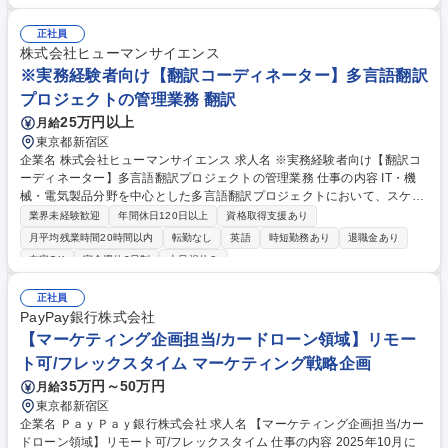
アンスに関する相談・助言 ■商品・サービスに関する広告審査 ■業務委託
先のチェック・モニタリング ■当局（金融庁・日銀・日本証券業協会、
正社員
等）との折衝・報告 ※適性に応じて、コンプライアンス部兼法務部担当 o
株式会社ヒューマンサイエンス
r 法務部担当として採用する場合があります。 募集職種 【コンプライアン
※実務経験者向け【翻訳コーディネーター】多言語翻訳
ス担当】No.1FinTech「PayPay」グループ/在宅＆フレックス可
プロジェクトの管理業務 翻訳
25万円以上
月給
東京都新宿区
企業名 株式会社ヒューマンサイエンス 求人名 ※実務経験者向け【翻訳コ
ーディネーター】多言語翻訳プロジェクトの管理業務 仕事の内容 IT・機
械・電気製品分野を中心とした多言語翻訳プロジェクトにおいて、スケジ
ュールの管理や翻訳データの編集及び校正をご担当いただきます。 ※翻訳
業界未経験歓迎
年間休日120日以上
資格取得支援あり
自体は協力会社や個人の翻訳者に依頼する形となります。 【柔軟な働き方
月平均残業時間20時間以内
転勤なし
英語
時短勤務あり
退職金あり
が可能で働きやすい環境です！】 ■ほぼフルリモート勤務（月1日出社）■
在宅OK
完全週休2日制
土日祝休み
フレックスタイム制採用 ■2021年8月度にオフィスもリモートワーク前提
で席数を削減しています ■月間平均残業20時間■有給休暇取得率80％以上
正社員
募集職種 ※実務経験者向け【翻訳コーディネーター】多言語翻訳プロジェ
PayPay銀行株式会社
クトの管理業務
【マーケティング企画担当/カードローン領域】リモー
ト可/フレックスタイム マーケティング戦略企画
35万円～50万円
月給
東京都新宿区
企業名 ＰａｙＰａｙ銀行株式会社 求人名 【マーケティング企画担当/カー
ドローン領域】リモート可/フレックスタイム 仕事の内容 2025年10月に