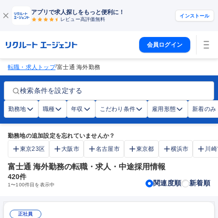
アプリで求人探しをもっと便利に！
インストール
レビュー高評価
無料
会員ログイン
/
転職・求人トップ
富士通 海外勤務
検索条件を設定する
勤務地
職種
年収
こだわり条件
雇用形態
新着のみ
勤務地の追加設定を忘れていませんか？
東京23区
大阪市
名古屋市
東京都
横浜市
川崎
富士通 海外勤務の転職・求人・中途採用情報
420
件
関連度順
新着順
1
〜
100
件目を表示中
正社員