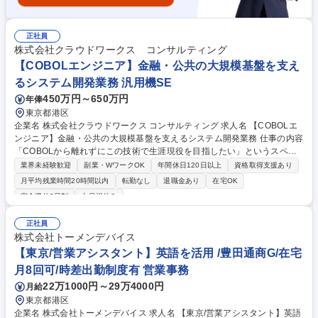
正社員
株式会社クラウドワークス コンサルティング
【COBOLエンジニア】金融・公共の大規模基盤を支え
るシステム開発業務 汎用機SE
450万円～650万円
年俸
東京都港区
企業名 株式会社クラウドワークス コンサルティング 求人名 【COBOLエ
ンジニア】金融・公共の大規模基盤を支えるシステム開発業務 仕事の内容
「COBOLから離れずにこの技術で生涯現役を目指したい」というスペシ
ャリストを求めています。新しい言語に振り回されるのではなく、培って
業界未経験歓迎
副業・WワークOK
年間休日120日以上
資格取得支援あり
きた業務知識と確実なコードで、社会のインフラを守る。そんな誇りを持
月平均残業時間20時間以内
転勤なし
退職金あり
在宅OK
て る環境を用意しています。【詳細】顧客先にて、日本の経済基盤を支え
完全週休2日制
土日祝休み
る銀行・カード・公共システムの開発業務をお任せします。＜案件例＞
【公共・官公庁関連】公的制度システムの品質管理・テスト支援プロジェ
正社員
クト 【金融・決済インフラ】大手カード決済基幹システムの保守・開発
株式会社トーメンデバイス
【銀行・勘定系】金融機関向け 次世代基盤への刷新支援 募集職種 【COB
【東京/営業アシスタント】英語を活用 /豊田通商G/在宅
OLエンジニア】金融・公共の大規模基盤を支えるシステム開発業務
月8回可/時差出勤制度有 営業事務
22万1000円～29万4000円
月給
東京都港区
企業名 株式会社トーメンデバイス 求人名 【東京/営業アシスタント】英語