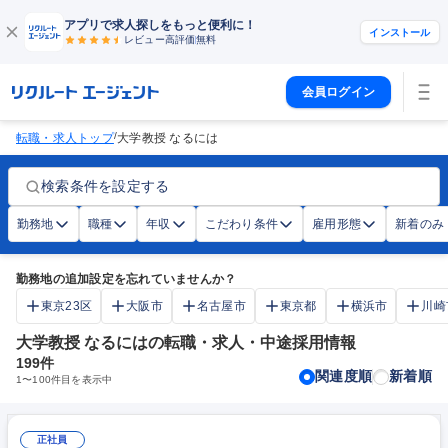
アプリで求人探しをもっと便利に！
インストール
レビュー高評価
無料
会員ログイン
/
転職・求人トップ
大学教授 なるには
検索条件を設定する
勤務地
職種
年収
こだわり条件
雇用形態
新着のみ
勤務地の追加設定を忘れていませんか？
東京23区
大阪市
名古屋市
東京都
横浜市
川崎
大学教授 なるにはの転職・求人・中途採用情報
199
件
関連度順
新着順
1
〜
100
件目を表示中
正社員