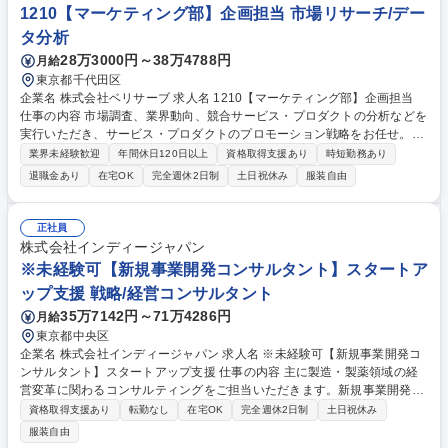
1210【マーケティング部】企画担当 市場リサーチ/デー
タ分析
28万3000円～38万4788円
月給
東京都千代田区
企業名 株式会社ベリサーブ 求人名 1210【マーケティング部】企画担当
仕事の内容 市場調査、業界動向、競合サービス・プロダクトの分析などを
実行いただき、サービス・プロダクトのプロモーション戦略をお任せ。状
況に合わせて事業部に対して、サービス・プロダクトの改善提案を行うこ
業界未経験歓迎
年間休日120日以上
資格取得支援あり
時短勤務あり
とも可能。 ・当社のサービス・プロダクトをプロモーションするために、
退職金あり
在宅OK
完全週休2日制
土日祝休み
服装自由
さまざまな角度から分析・改善提案を実行 └市場調査 └業界分析 └競合サ
ービス・プロダクトの分析 →当社のプロモーション戦略を考案 募集職種
1210【マーケティング部】企画担当
正社員
株式会社インディージャパン
※未経験可【新規事業開発コンサルタント】スタートア
ップ支援 戦略/経営コンサルタント
35万7142円～71万4286円
月給
東京都中央区
企業名 株式会社インディージャパン 求人名 ※未経験可【新規事業開発コ
ンサルタント】スタートアップ支援 仕事の内容 主に製造・製薬領域の経
営変革に関わるコンサルティングをご担当いただきます。新規事業開発プ
ログラムの企画/運営や新技術・材料を活かした事業開発、潜在ニーズを解
資格取得支援あり
転勤なし
在宅OK
完全週休2日制
土日祝休み
決する事業開発等を支援して頂きます。 【具体的な案件詳細】 ■大企業向
服装自由
け:イノベーションマネジメント、ジョブ理論などを基にした事業加速支援