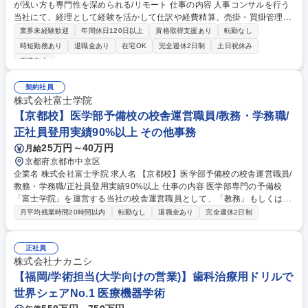
が浅い方も専門性を深められる/リモート 仕事の内容 人事コンサルを行う
当社にて、経理として経験を活かして仕訳や経費精算、売掛・買掛管理と
いった日常業務全般を担い、他部署とも連携しながら月次決算の一連の流
業界未経験歓迎
年間休日120日以上
資格取得支援あり
転勤なし
れを支える実務をお任せします。 具体的には、日常の仕訳起票や社員の経
時短勤務あり
退職金あり
在宅OK
完全週休2日制
土日祝休み
費精算、売掛金・買掛金の管理など、これまでの実務経験を活かして日常
服装自由
業務を主導していただきます。直属の上司のサポートを受けながら、月次
決算の基本的な一連の流れを正確に把握し、業務の幅を広げられる環境で
契約社員
す。また、日々の実務の中では営業部門や法務部門といった他部署の担当
株式会社富士学院
者とも円滑に連携します。経験を活かして経理としての専門性をより深め
【京都校】医学部予備校の校舎運営職員/教務・学務職/
られる職場です。 募集職種 【虎ノ門/経理】経理事務や経理経験が浅い方
も専門性を深められる/リモート
正社員登用実績90%以上 その他事務
25万円～40万円
月給
京都府京都市中京区
企業名 株式会社富士学院 求人名 【京都校】医学部予備校の校舎運営職員/
教務・学務職/正社員登用実績90%以上 仕事の内容 医学部専門の予備校
「富士学院」を運営する当社の校舎運営職員として、「教務」もしくは
「学務」の業務をご担当いただきます。講師業務はございません。業務の
月平均残業時間20時間以内
転勤なし
退職金あり
完全週休2日制
変更の範囲：当社業務全般 【教務(校舎運営)】■学習管理(生徒面談、学習
進度の管理、時間割作成ほか)■講師マネジメント(指導依頼、指導料や授業
報告の管理ほか)■保護者連携(進捗報告、三者面談の運営ほか)■施設管理、
正社員
行事運営 など 【学務(生徒募集)】■DM,チラシなどの企画■電話/メール問
株式会社ナカニシ
い合わせ対応■入学面談の実施■各種セミナーの実施■進学校訪問、情報収
【福岡/学術担当(大学向けの営業)】歯科治療用ドリルで
集 など ※これまでのご経験に応じ、できることから徐々にお任せしてい
世界シェアNo.1 医療機器学術
きます。 募集職種 【京都校】医学部予備校の校舎運営職員/教務・学務職/