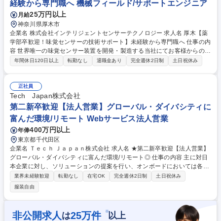
経験から専門職へ 機械フィールド/サポートエンジニア
25万円以上
月給
神奈川県厚木市
企業名 株式会社インテリジェントセンサーテクノロジー 求人名 厚木【薬
学部卒歓迎！味覚センサーの技術サポート】未経験から専門職へ 仕事の内
容 世界唯一の味覚センサー装置を開発・製造する当社にてお客様からの装
置に関する問い合わせ対応をお任せいたします。メイン担当顧客様は製薬
年間休日120日以上
転勤なし
退職金あり
完全週休2日制
土日祝休み
会社等となりますが食品メーカーの対応も行っていただきます。 【具体的
には】製薬会社や食品メーカーのお客様から寄せられる味覚センサーに関
する技術的な問い合わせに対応します。測定結果のデータ取り扱いや活用
正社員
方法についてのサポートが中心となります。また、お客様からの依頼に応
Tech Japan株式会社
じて、ラボ内で実際にサンプル測定を行い、データが適切に取れるかの確
第二新卒歓迎【法人営業】グローバル・ダイバシティに
認作業も行います。必要に応じて営業担当や代理店と同行し、お客様先で
富んだ環境/リモート Webサービス法人営業
の報告を行うこともあります。 募集職種 厚木【薬学部卒歓迎！味覚セン
400万円以上
年俸
サーの技術サポート】未経験から専門職へ
東京都千代田区
企業名 Ｔｅｃｈ Ｊａｐａｎ株式会社 求人名 ★第二新卒歓迎【法人営業】
グローバル・ダイバシティに富んだ環境/リモート◎ 仕事の内容 主に対日
本企業に対し、ソリューションの提案を行い、オンボードにおいては各プ
ロダクトの専任チーム（コンサルタントやパートナーサクセスチームな
業界未経験歓迎
転勤なし
在宅OK
完全週休2日制
土日祝休み
ど)と連携しディレクション業務に従事いただきます。 日本をはじめ南ア
服装自由
ジア（韓国・台湾）の各国法人に対し、高度エンジニアを軸としたエンジ
ニア組織構築の支援を実施。高度エンジニア採用を可能とする採用支援プ
ラットフォーム「Talendy Hub（新卒採用）」、当社独自のインドコミュ
※
非公開求人
25
万件
は
以上
ニティーから形成した人材DBにて経験者採用を支援する「Talendy JOB