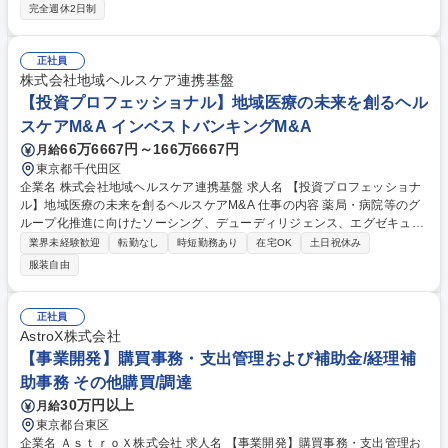
範囲：当社業務全般 【教務(校舎運営)】■学習管理(生徒面談、学習進度の
完全週休2日制
管理、時間割作成ほか)■講師マネジメント(指導依頼、指導料や授業報告の
管理ほか)■保護者連携(進捗報告、三者面談の運営ほか)■施設管理、行事運
営 など 【学務(生徒募集)】■DM,チラシなどの企画■電話/メール問い合わ
正社員
せ対応■入学面談の実施■各種セミナーの実施■進学校訪問、情報収集 など
株式会社地域ヘルスケア連携基盤
※これまでのご経験に応じ、できることから徐々にお任せしていきます。
【投資プロフェッショナル】地域医療の未来を創るヘル
募集職種 【大阪校】医学部予備校の校舎運営職員/教務・学務職/正社員登
スケアM&A インベストバンキングM&A
用実績90%以上
66万6667円～166万6667円
月給
東京都千代田区
企業名 株式会社地域ヘルスケア連携基盤 求人名 【投資プロフェッショナ
ル】地域医療の未来を創るヘルスケアM&A 仕事の内容 薬局・病院等のグ
ループ化推進に向けたソーシング、デューディリジェンス、エグゼキュー
ション等、M&Aに係る一連の業務を担っていただきます。病院やクリニッ
業界未経験歓迎
転勤なし
時短勤務あり
在宅OK
土日祝休み
クの理事と良い関係性を築くことがポイントです。 ・調剤薬局や病院を中
服装自由
心としたヘルスケア事業への投資判断 ・薬局・病院・在宅企業・歯科医院
への投資後のバリューアップ・モニタリング ※業務範囲の限定はなく、で
きる方には多くの裁量で仕事に取り組んでいただきたいと考えています。
正社員
また、PEの担当者として案件を成立させるだけではなく、投資家を募る
AstroX株式会社
活動や、バリューアップの様々な企画等にも携わっていただきたいと考え
【事業開発】購買事務・支出管理および補助金/経理補
ております。 募集職種 【投資プロフェッショナル】地域医療の未来を創
助事務 その他購買/調達
るヘルスケアM&A
30万円以上
月給
東京都台東区
企業名 ＡｓｔｒｏＸ株式会社 求人名 【事業開発】購買事務・支出管理お