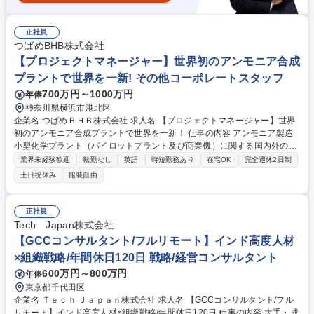
正社員
つばめBHB株式会社
【プロジェクトマネージャー】世界初のアンモニア合成
プラントで世界を一新! その他コーポレートスタッフ
700万円～1000万円
年俸
神奈川県横浜市港北区
企業名 つばめＢＨＢ株式会社 求人名 【プロジェクトマネージャー】世界
初のアンモニア合成プラントで世界を一新！ 仕事の内容 アンモニア製造
小型化学プラント（パイロットプラント及び商業機）に関する国内外の製
造プロジェクトのプロジェクトマネジメントをお任せします。具体的に
業界未経験歓迎
転勤なし
英語
時短勤務あり
在宅OK
完全週休2日制
は、下記の業務をおまかせいたします。 【仕事内容：プロジェクトの管
土日祝休み
服装自由
理】予算、工数、スケジュールを管理し、目標となる小型プラントを製造
していきます。 【ポジションの魅力について】プラントの新規立ち上げの
プロジェクトを差配する、重要なポジションを担当することができます。
正社員
製品の社会貢献性は高く、今後国内外で求められる製品をご自身の手で世
Tech Japan株式会社
に送り出すことができます。 募集職種 【プロジェクトマネージャー】世
【GCCコンサルタント/フルリモート】インド高度人材
界初のアンモニア合成プラントで世界を一新！
×組織戦略/年間休日120日 戦略/経営コンサルタント
600万円～800万円
年俸
東京都千代田区
企業名 Ｔｅｃｈ Ｊａｐａｎ株式会社 求人名 【GCCコンサルタント/フル
リモート】インド高度人材×組織戦略/年間休日120日 仕事の内容 大手・成