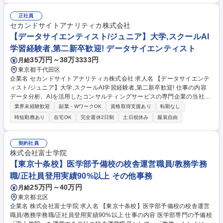
化・歩留まり改善 ■熱分布や反応状態の確認、異常時の原因分析 ■粉体搬
送（ハンドリング）条件の調整 ★装置メーカーへの要件定義から関与。ゆ
正社員
くゆくは材料の深い理解に基づき、生産技術の視点から新素材の応用設計
セカンドサイトアナリティカ株式会社
も担う中心人物を目指せます。 募集職種 岐阜/土岐市【生産技術】世界初
【データサイエンティスト/ジュニア】大学,スクールAI
の新カーボン素材「GMS」の量産化に挑む
学習経験者,第二新卒歓迎! データサイエンティスト
35万円～38万3333円
月給
東京都千代田区
企業名 セカンドサイトアナリティカ株式会社 求人名 【データサイエンテ
ィスト/ジュニア】大学,スクールAI学習経験者,第二新卒歓迎! 仕事の内容
データ分析、AIを活用したコンサルティングサービスの専門企業の当社に
て、幅広い業界の課題(リスク管理/収益モデル構築)に対して、AI等の最新
業界未経験歓迎
副業・WワークOK
資格取得支援あり
転勤なし
技術を用いたコンサルティング業務をお任せいたします。(OJT教育有)
時短勤務あり
在宅OK
完全週休2日制
土日祝休み
服装自由
【詳細】モデリングの方法/特徴/使用アルゴリズムを理解し、クレンジン
グ・チューニングの知識を活かし、目的に応じた統計解析を実施し、最新
アナリティクスのビジネス転用で顧客の事業推進を支援いただきます。 実
契約社員
務未経験者は、チームのサポート受けながら学ばれたPythonやSQL等を知
株式会社富士学院
識を活かせる形でOJTによる育成を行います。また、入社時の学習レベル
【東京十条校】医学部予備校の校舎運営職員/教務学務
に応じてトレーニング期間を設けます。 募集職種 【データサイエンティ
職/正社員登用実績90%以上 その他事務
スト/ジュニア】大学,スクールAI学習経験者,第二新卒歓迎!
25万円～40万円
月給
東京都北区
企業名 株式会社富士学院 求人名 【東京十条校】医学部予備校の校舎運営
職員/教務学務職/正社員登用実績90%以上 仕事の内容 医学部専門の予備校