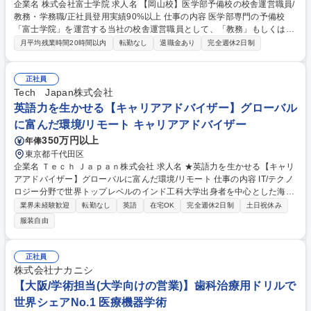
企業名 株式会社富士学院 求人名 【岡山校】医学部予備校の校舎運営職員/
教務・学務職/正社員登用実績90%以上 仕事の内容 医学部専門の予備校
「富士学院」を運営する当社の校舎運営職員として、「教務」もしくは
「学務」の業務をご担当いただきます。講師業務はございません。 業務の
月平均残業時間20時間以内
転勤なし
退職金あり
完全週休2日制
変更の範囲：当社業務全般 【教務(校舎運営)】■学習管理(生徒面談、学習
進度の管理、時間割作成ほか)■講師マネジメント(指導依頼、指導料や授業
報告の管理ほか)■保護者連携(進捗報告、三者面談の運営ほか)■施設管理、
正社員
行事運営 など 【学務(生徒募集)】■DM,チラシなどの企画■電話/メール問
Tech Japan株式会社
い合わせ対応■入学面談の実施■各種セミナーの実施■進学校訪問、情報収
英語力を生かせる【キャリアアドバイザー】グローバル
集 など ※これまでのご経験に応じ、できることから徐々にお任せしてい
に富んだ環境/リモート キャリアアドバイザー
きます。 募集職種 【岡山校】医学部予備校の校舎運営職員/教務・学務職/
350万円以上
年俸
正社員登用実績90%以上
東京都千代田区
企業名 Ｔｅｃｈ Ｊａｐａｎ株式会社 求人名 ★英語力を生かせる【キャリ
アアドバイザー】グローバルに富んだ環境/リモート 仕事の内容 IT/テクノ
ロジー分野で世界トップレベルのインド工科大学出身者を中心とした海外
グローバル人材と面談していただき能力キャリアプランをヒアリングしな
業界未経験歓迎
転勤なし
英語
在宅OK
完全週休2日制
土日祝休み
がら適切な日本企業の推薦を行っていただきます。 【具体的には】 ■イン
服装自由
ド工科大学出身者などの優秀な外国籍人材との面談、ヒアリング ■キャリ
アアドバイス、日本企業への推薦 ■クライアント企業（日本企業）とのヒ
アリング ■採用後の定着支援 募集職種 ★英語力を生かせる【キャリアア
正社員
ドバイザー】グローバルに富んだ環境/リモート
株式会社ナカニシ
【大阪/学術担当(大学向けの営業)】歯科治療用ドリルで
世界シェアNo.1 医療機器学術