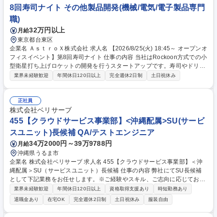
る★
8回寿司ナイト その他製品開発(機械/電気/電子製品専門
職)
32万円以上
月給
東京都台東区
企業名 ＡｓｔｒｏＸ株式会社 求人名 【2026/8/25(火) 18:45～ オープンオ
フィスイベント】第8回寿司ナイト 仕事の内容 当社はRockoon方式での小
型衛星打ち上げロケットの開発を行うスタートアップです。寿司やドリン
クを囲みながら、当社説明や社員懇親会などを行う、オープンオフィスイ
業界未経験歓迎
年間休日120日以上
完全週休2日制
土日祝休み
ベントとなります！ ・日時：2026/8/25(火) 18:45スタート 1.5h程度 ・場
所：当社東京オフィス（東京都台東区東上野4丁目6-7 シティコープ上野
広徳301） ※現地開催のみになります。 ・内容：１）会社概要(CEO小田)
正社員
２）技術紹介(CTO和田) ３）資金調達およびSO(CSO東後) ４）社員トー
株式会社ベリサーブ
クセッション ５）お寿司やドリンクを囲みながらの懇親会！ 募集職種
455【クラウドサービス事業部】<沖縄配属>SU(サービ
【2026/8/25(火) 18:45～ オープンオフィスイベント】第8回寿司ナイト
スユニット)長候補 QA/テストエンジニア
34万2000円～39万9788円
月給
沖縄県うるま市
企業名 株式会社ベリサーブ 求人名 455【クラウドサービス事業部】＜沖
縄配属＞SU（サービスユニット）長候補 仕事の内容 弊社にてSU長候補
として下記業務をお任せします。※ご経験やスキル、ご志向に応じてお任
せする業務範囲や配属ポジションを決定。【業務内容】■一部案件におけ
業界未経験歓迎
年間休日120日以上
資格取得支援あり
時短勤務あり
る脆弱性診断および、結果に基づく改善提案 ■テストチームマネジメン
退職金あり
在宅OK
完全週休2日制
土日祝休み
服装自由
ト・立ち上げ（新規・既存問わず）■顧客の課題/要望ヒアリング、および
最適なQAアプローチの提案・折衝・合意形成■PJ進捗・課題・品質・コス