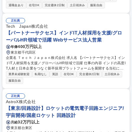
るべき開発プロセスの設計と定着をリードします。 【役割】顧客の開発現
退職金あり
在宅OK
完全週休2日制
土日祝休み
服装自由
場に入り込み、現状の進め方を整理。システム化と運用のバランスを見極
め、最適なモデルを構築します。 【具体的には】■自動車開発現場におけ
る業務フロー・現状課題の可視化 ■顧客への運用提案および現場への定着
正社員
支援 ■現場の知見を活かした自社プロダクトへの改善フィードバック ■将
Tech Japan株式会社
来的なプロダクト企画や導入テンプレートの標準化推進 募集職種 2105B
【パートナーサクセス】インドIT人材採用を支援/グロ
【自社製品開発】高い品質要求に応える面白さ。リモート・フレックス可
ーバルHR領域で活躍 Webサービス法人営業
能
400万円以上
年俸
東京都千代田区
企業名 Ｔｅｃｈ Ｊａｐａｎ株式会社 求人名 【パートナーサクセス】イン
ドIT人材採用を支援／グローバルHR領域で活躍 仕事の内容 インドの高度I
T人材と日本企業をつなぐ新卒採用プラットフォームを展開する当社に
て、提携大学と連携しながら、候補者の選定、面接へのアテンド、採用の
業界未経験歓迎
転勤なし
英語
在宅OK
完全週休2日制
土日祝休み
オファーや採用後のフォローまで、一括して支援いただきます ■顧客課題
服装自由
の抽出と改善提案 ■採用成功に向けた一貫支援 ■インターン生・内定者の
管理・フォロー ■入社前後のサポート ■成功事例・ノウハウの蓄積と共有
■プロダクト改善へのフィードバック 【仕事の魅力】インド工科大学など
正社員
海外トップ大学と連携し、グローバル人材採用の最前線で企業成長を支援
AstroX株式会社
できます。 募集職種 【パートナーサクセス】インドIT人材採用を支援／
【東京/回路設計】ロケットの電気電子回路エンジニア/
グローバルHR領域で活躍
宇宙開発/国産ロケット 回路設計
32万円以上
月給
東京都台東区