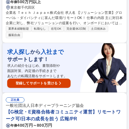
500万円以上
年俸
東京都千代田区
企業名 Ｔｅｃｈ Ｊａｐａｎ株式会社 求人名 【ソリューション営業】グロ
ーバル・ダイバシティに富んだ環境/リモートOK！ 仕事の内容 主に対日本
企業に対し、弊社ソリューションの提案を行い、オンボードにおいては各
プロダクトの専任チームなどと連携しディレクション業務に従事いただき
業界未経験歓迎
転勤なし
在宅OK
完全週休2日制
土日祝休み
ます。 日本をはじめ南アジア（韓国・台湾）の各国法人に対し、高度エン
服装自由
ジニアを軸としたエンジニア組織構築の支援を実施。高度エンジニア採用
を可能とする採用支援プラットフォーム「Talendy Hub（新卒採用）」、
当社独自のインドコミュニティーから形成した人材DBにて経験者採用を
求人探し
入社まで
から
支援する「Talendy JOB（中途採用）」、インドでの開発拠点の構築を支
サポートします！
援する「Talendy GCC」を各企業にニーズに合わせ提供しています。 募
集職種 【ソリューション営業】グローバル・ダイバシティに富んだ環境/
求人の紹介をはじめ、書類添削や
リモートOK！
面談対策、内定後の手続きまで
あなたの転職活動をサポートします。
登録してサポートを受ける
正社員
一般社団法人日本ディープラーニング協会
【G検定・E資格合格者コミュニティ運営】リモートワ
ーク可/日本の成長を担う 広報/PR
400万円～800万円
年俸