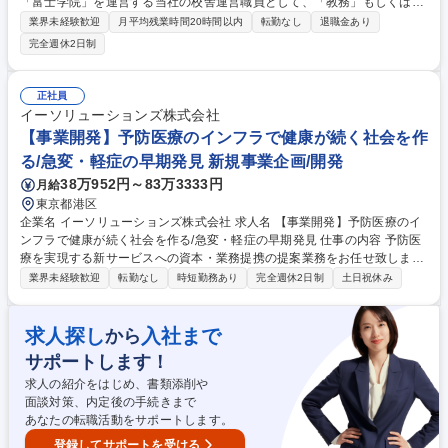
「富士学院」を運営する当社の校舎運営職員として、「教務」もしくは
「学務」の業務をご担当いただきます。講師業務はございません。 業務の
業界未経験歓迎
月平均残業時間20時間以内
転勤なし
退職金あり
変更の範囲：当社業務全般 【教務(校舎運営)】■学習管理(生徒面談、学習
完全週休2日制
進度の管理、時間割作成ほか)■講師マネジメント(指導依頼、指導料や授業
報告の管理ほか)■保護者連携(進捗報告、三者面談の運営ほか)■施設管理、
行事運営 など 【学務(生徒募集)】■DM,チラシなどの企画■電話/メール問
正社員
い合わせ対応■入学面談の実施■各種セミナーの実施■進学校訪問、情報収
イーソリューションズ株式会社
集 など ※これまでのご経験に応じ、できることから徐々にお任せしてい
【事業開発】予防医療のインフラで健康が続く社会を作
きます。 募集職種 【東京十条校】医学部予備校の校舎運営職員/教務学務
る/急変・軽症の早期発見 新規事業企画/開発
職/正社員登用実績90%以上
38万952円～83万3333円
月給
東京都港区
企業名 イーソリューションズ株式会社 求人名 【事業開発】予防医療のイ
ンフラで健康が続く社会を作る/急変・軽症の早期発見 仕事の内容 予防医
療を実現する新サービスへの資本・業務提携の提案業務をお任せ致しま
す。大手企業や有識者と協働し、今より多くの人の命が繋がる未来を創
業界未経験歓迎
転勤なし
時短勤務あり
完全週休2日制
土日祝休み
る、ダイナミックな事業の牽引に携われる希少なポジションです。 【概
要】最新の技術を用い「急変」「軽症」の早期発見の開発に取り組んでい
ます。死亡/発症の多い事象や糖尿病など潜在患者が多く未受診率が高い疾
求人探し
入社まで
から
患を対象に、最先端の異常検知技術で早期発見し、病院へ繋げるサービス
サポートします！
を構築。センシング技術を持つ様々な企業とアライアンスを結び、ハー
ド・ソフトウェアに各機能を実装。複数の大手事業会社の新規事業として
求人の紹介をはじめ、書類添削や
社会へ実装し、日本の医療費/介護費削減を目指します。 募集職種 【事業
面談対策、内定後の手続きまで
開発】予防医療のインフラで健康が続く社会を作る/急変・軽症の早期発見
あなたの転職活動をサポートします。
登録してサポートを受ける