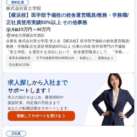
行事運営 など 【学務(生徒募集)】■DM,チラシなどの企画■電話/メール問
契約社員
い合わせ対応■入学面談の実施■各種セミナーの実施■進学校訪問、情報収
株式会社富士学院
集 など ※これまでのご経験に応じ、できることから徐々にお任せしてい
【横浜校】医学部予備校の校舎運営職員/教務・学務職/
きます。 募集職種 【広島校】医学部予備校の校舎運営職員/教務・学務職/
正社員登用実績90%以上 その他事務
正社員登用実績90%以上
25万円～40万円
月給
神奈川県横浜市西区
企業名 株式会社富士学院 求人名 【横浜校】医学部予備校の校舎運営職員/
教務・学務職/正社員登用実績90%以上 仕事の内容 医学部専門の予備校
「富士学院」を運営する当社において、校舎運営職員として、「学務」も
しくは「教務」の業務をご担当いただきます。当ポジションは運営職員で
業界未経験歓迎
月平均残業時間20時間以内
転勤なし
退職金あり
講師業務はございません。 【学務(生徒募集)】■DM,チラシなどの企画■電
完全週休2日制
話/メール問い合わせ対応■入学面談の実施■各種セミナーの実施■進学校訪
問、情報収集 など ※これまでのご経験に応じ、できることから徐々にお
任せしていきます。 【教務(校舎運営)】■学習管理(生徒面談、学習進度の
求人探し
入社まで
から
管理、時間割作成ほか)■講師マネジメント(指導依頼、指導料や授業報告の
サポートします！
管理ほか)■保護者連携(進捗報告、三者面談の運営ほか)■施設管理、行事運
営 など 募集職種 【横浜校】医学部予備校の校舎運営職員/教務・学務職/正
求人の紹介をはじめ、書類添削や
社員登用実績90%以上
面談対策、内定後の手続きまで
あなたの転職活動をサポートします。
登録してサポートを受ける
正社員