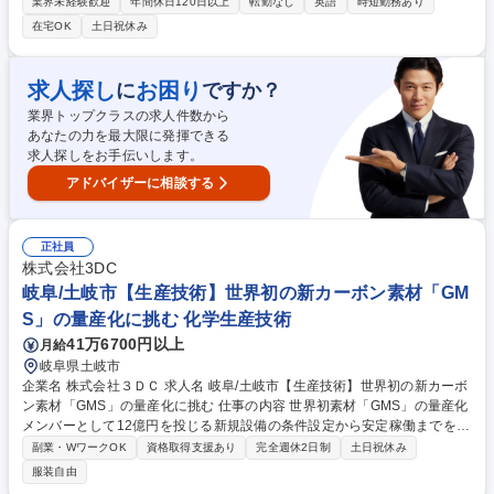
語講座の運営担当。学校との調整、授業運営支援、効果検証、改善提案ま
業界未経験歓迎
年間休日120日以上
転勤なし
英語
時短勤務あり
で幅広く担っていただきます。～英語教育に関心を持ち、意欲的に取り組
在宅OK
土日祝休み
める方～ ・授業運営支援（スケジュール管理、成績管理、LMS管理等）
・アンケート集計・分析、報告書作成 ・広報・営業活動全般 ・クライア
ントとの調整業務 ・外国人スタッフとの講座企画、教材作成支援、提案書
求人探し
お困り
に
ですか？
作成 ・データにもとづくプログラムの改善提案 募集職種 【早稲田大学グ
業界トップクラスの求人件数から
ループ】大学・高校向け英語講座の運営担当/語学力活かせる(S級)
あなたの力を最大限に発揮できる
求人探しをお手伝いします。
アドバイザーに相談する
正社員
株式会社3DC
岐阜/土岐市【生産技術】世界初の新カーボン素材「GM
S」の量産化に挑む 化学生産技術
41万6700円以上
月給
岐阜県土岐市
企業名 株式会社３ＤＣ 求人名 岐阜/土岐市【生産技術】世界初の新カーボ
ン素材「GMS」の量産化に挑む 仕事の内容 世界初素材「GMS」の量産化
メンバーとして12億円を投じる新規設備の条件設定から安定稼働までをメ
イン担当でご活躍いただきます。2027年のトンスケール稼働に向けた量
副業・WワークOK
資格取得支援あり
完全週休2日制
土日祝休み
産ラインの構築・最適化がミッションです。 ■CVD装置の運転条件設定
服装自由
（温度/流量/圧力の最適化） ■量産スケールでの再現性向上・品質安定