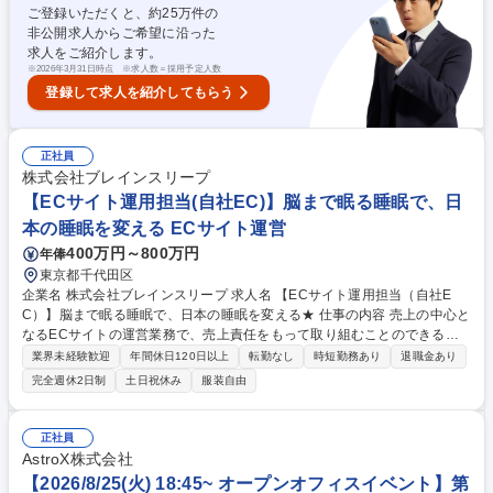
ご登録いただくと、約
25
万件の
（中途採用）」、インドでの開発拠点の構築を支援する「Talendy GCC」
非公開求人からご希望に沿った
を各企業にニーズに合わせ提供しています。 募集職種 ★第二新卒歓迎
求人をご紹介します。
【法人営業】グローバル・ダイバシティに富んだ環境/リモート◎
※
2026年3月31日時点 ※求人数＝採用予定人数
登録して求人を紹介してもらう
正社員
株式会社ブレインスリープ
【ECサイト運用担当(自社EC)】脳まで眠る睡眠で、日
本の睡眠を変える ECサイト運営
400万円～800万円
年俸
東京都千代田区
企業名 株式会社ブレインスリープ 求人名 【ECサイト運用担当（自社E
C）】脳まで眠る睡眠で、日本の睡眠を変える★ 仕事の内容 売上の中心と
なるECサイトの運営業務で、売上責任をもって取り組むことのできるや
りがいのある業務です。データ分析と顧客のインサイトを深ぼりながら、
業界未経験歓迎
年間休日120日以上
転勤なし
時短勤務あり
退職金あり
UIUX改善施策やキャンペーン立案・季節に合わせたコンテンツ の制作デ
完全週休2日制
土日祝休み
服装自由
ィレクションなどをおこないます。 【具体的に】 ■CVR改善・離脱率の改
善などを狙ったUIUX改善提案から実装 ■売上獲得を目的としたキャンペー
ン企画の立案から実装 ■季節ごとのニーズにあわせた特集ページなどのペ
正社員
ージディレクション ■サイト運営(商品登録・キャンペーン設定) 募集職種
AstroX株式会社
【ECサイト運用担当（自社EC）】脳まで眠る睡眠で、日本の睡眠を変え
【2026/8/25(火) 18:45~ オープンオフィスイベント】第