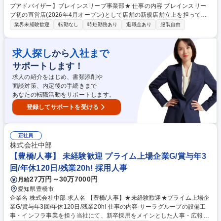
プアドバイザー】ブレインスリープ事業部★ 仕事の内容 ブレインスリー
プ初の直営店(2026年4月オープン)として店舗の新規店舗立上を担ってい
ただきます。当社が運営する店舗の価値最大化に向け、販売・接客・店舗
業界未経験歓迎
転勤なし
時短勤務あり
退職金あり
服装自由
管理業務を実行いただきます。 お客様のライフスタイルや睡眠の悩みをヒ
アリングしながら、お客様へより良い購買体験を提供していただきます。
【具体的に】 ■接客・販売を中心とした店舗運営■KPI進捗フォローと現場
求人探し
入社まで
から
改善の提案■スタッフ育成・日々の指導サポート■販促施策の実行サポート
サポートします！
■店長不在時の代行■店舗内イベントや販売促進施策の企画・提案■睡眠診
断・ヒアリング・提案 募集職種 【大阪・梅田/直営店舗のスリープアドバ
求人の紹介をはじめ、書類添削や
イザー】ブレインスリープ事業部★
面談対策、内定後の手続きまで
あなたの転職活動をサポートします。
登録してサポートを受ける
正社員
株式会社中部
【豊橋/人事】 未経験歓迎 プライム上場企業G/賞与年3
回/年休120日/残業20h! 採用人事
27万円～30万7000円
月給
愛知県豊橋市
企業名 株式会社中部 求人名 【豊橋/人事】★未経験歓迎★プライム上場企
業G/賞与年3回/年休120日/残業20h! 仕事の内容 サーラグループの設備工
事・インフラ事業を担う当社にて、新卒採用をメインとした人事・広報業