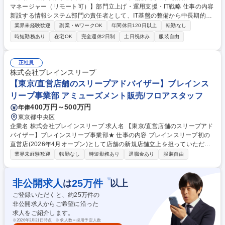
マネージャー（リモート可）】部門立上げ・運用支援・IT戦略 仕事の内容
新設する情報システム部門の責任者として、IT基盤の整備から中長期的なI
T戦略の策定までを統括します。現場の運用設計や資産管理、セキュリテ
業界未経験歓迎
副業・WワークOK
年間休日120日以上
転勤なし
ィポリシーの策定、ツール導入、予算管理等の業務全般をリードします
時短勤務あり
在宅OK
完全週休2日制
土日祝休み
服装自由
【詳細】以下の業務を中心にお任せします。■情シス部門の立ち上げに伴
う業務棚卸し、問い合わせ導線、運用フロー、SLAs設計 ■アカウント管
理、権限設計、入退社時等の標準オペレーション整備 ■IT資産管理および
正社員
セキュリティポリシー、運用ルールの策定、教育 ■Google Workspace、
株式会社ブレインスリープ
Box、kintone等の運用設定、トラブル対応 ■IT戦略のロードマップ作成、
【東京/直営店舗のスリープアドバイザー】ブレインス
新ツール選定、導入推進、予算策定 募集職種 【情報システムマネージャ
リープ事業部 アミューズメント販売/フロアスタッフ
ー（リモート可）】部門立上げ・運用支援・IT戦略
400万円～500万円
年俸
東京都中央区
企業名 株式会社ブレインスリープ 求人名 【東京/直営店舗のスリープアド
バイザー】ブレインスリープ事業部★ 仕事の内容 ブレインスリープ初の
直営店(2026年4月オープン)として店舗の新規店舗立上を担っていただき
ます。当社が運営する店舗の価値最大化に向け、販売・接客・店舗管理業
業界未経験歓迎
転勤なし
時短勤務あり
退職金あり
服装自由
務を実行いただきます。 お客様のライフスタイルや睡眠の悩みをヒアリン
グしながら、お客様へより良い購買体験を提供していただきます。 【具体
的に】 ■接客・販売を中心とした店舗運営■KPI進捗フォローと現場改善の
※
非公開求人
25
万件
は
以上
提案■スタッフ育成・日々の指導サポート■販促施策の実行サポート■店長
ご登録いただくと、約
25
万件の
不在時の代行■店舗内イベントや販売促進施策の企画・提案■睡眠診断・ヒ
非公開求人からご希望に沿った
アリング・提案 募集職種 【東京/直営店舗のスリープアドバイザー】ブレ
求人をご紹介します。
インスリープ事業部★
※
2026年3月31日時点 ※求人数＝採用予定人数