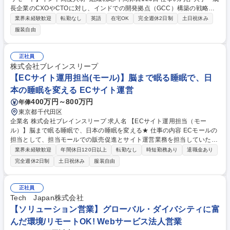
長企業のCXOやCTOに対し、インドでの開発拠点（GCC）構築の戦略立
案から運営までを一気通貫で支援します。単なる採用代行ではなく、経営
業界未経験歓迎
転勤なし
英語
在宅OK
完全週休2日制
土日祝休み
戦略に踏み込んだ組織設計・制度構築をお任せします。 【具体的には】
服装自由
クライアントの事業戦略を深く理解し、インド現地チームと連携して最適
な採用・組織要件を設計します。選考プロセスの構築、定期的な経営層と
の課題解決ディスカッションに加え、入社後の評価制度設計やエンゲージ
正社員
メント強化まで伴走。日本とインドの商習慣の架け橋となり、0から「世
株式会社ブレインスリープ
界で戦える組織」を立ち上げるプロセスをリードしていただきます。 募集
【ECサイト運用担当(モール)】脳まで眠る睡眠で、日
職種 【GCCコンサルタント/フルリモート】インド高度人材×組織戦略/年
本の睡眠を変える ECサイト運営
間休日120日
400万円～800万円
年俸
東京都千代田区
企業名 株式会社ブレインスリープ 求人名 【ECサイト運用担当（モー
ル）】脳まで眠る睡眠で、日本の睡眠を変える★ 仕事の内容 ECモールの
担当として、担当モールでの販売促進とサイト運営業務を担当していただ
きます。モールのご担当者様とのリレーションを大切にしながら情報をキ
業界未経験歓迎
年間休日120日以上
転勤なし
時短勤務あり
退職金あり
ャッチアップし、販促に生かしていくという動きも求められる 重要なポジ
完全週休2日制
土日祝休み
服装自由
ションです。 【具体的に】 ■売上獲得を目的とした販促施策の立案から実
装 ■広告配信の運用 ■サイト運営(商品登録・キャンペーン設定) 募集職種
【ECサイト運用担当（モール）】脳まで眠る睡眠で、日本の睡眠を変え
正社員
る★
Tech Japan株式会社
【ソリューション営業】グローバル・ダイバシティに富
んだ環境/リモートOK! Webサービス法人営業