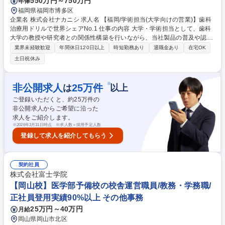
550万円～750万円
年俸
正社員登用実績90%以上
福岡県福岡市博多区
企業名 株式会社ナカニシ 求人名 【福岡/学術担当(大学向けの営業)】歯科
治療用ドリルで世界シェアNo.1 仕事の内容 大学・学術担当として、歯科
大学の教授や研究者との関係性構築を行いながら、当社製品の普及や認知
度向上に貢献していただきます。 【業務内容】■主要歯科大学へのNSK製
業界未経験歓迎
年間休日120日以上
時短勤務あり
退職金あり
在宅OK
品の提案、医局説明会の実施 ■歯科大学の臨床支援（製品の貸出し、製品
土日祝休み
情報提供など） ■歯科大学の研究支援（共同研究などの窓口） ■歯科大学
の教育支援（実習機材の貸出し、人的サポートなど） ■KOLの発掘と関係
強化（パイプ作り） ■各学会での情報収集と開発へのフィードバック 募集
※
非公開求人
25
万件
は
以上
職種 【福岡/学術担当(大学向けの営業)】歯科治療用ドリルで世界シェアN
ご登録いただくと、約
25
万件の
o.1
非公開求人からご希望に沿った
求人をご紹介します。
※
2026年3月31日時点 ※求人数＝採用予定人数
登録して求人を紹介してもらう
契約社員
株式会社富士学院
【岡山校】医学部予備校の校舎運営職員/教務・学務職/
正社員登用実績90%以上 その他事務
25万円～40万円
月給
岡山県岡山市北区