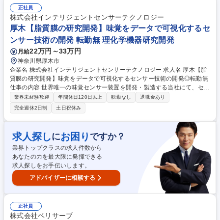
ト・要員管理/現場人材育成・教育■チーム/メンバーの業務分担、体制編
正社員
成・稼働計画■テスト戦略、テスト計画の策定。それに伴うプロセスおよ
株式会社インテリジェントセンサーテクノロジー
び現場オペレーション改善■顧客業務の改善提案、AI・自動化等の新技術
厚木【脂質膜の研究開発】味覚をデータで可視化するセ
導入プロジェクトの推進 募集職種 455【クラウドサービス事業部】＜沖縄
ンサー技術の開発 転勤無 理化学機器研究開発
配属＞SU（サービスユニット）長候補
22万円～33万円
月給
神奈川県厚木市
企業名 株式会社インテリジェントセンサーテクノロジー 求人名 厚木【脂
質膜の研究開発】味覚をデータで可視化するセンサー技術の開発◎転勤無
仕事の内容 世界唯一の味覚センサー装置を開発・製造する当社にて、セン
サーの心臓部である「人口脂質膜」の研究開発をお任せします。脂質膜は
業界未経験歓迎
年間休日120日以上
転勤なし
退職金あり
人間の舌のように基本味や後味を感知し、数値化・見える化するために使
完全週休2日制
土日祝休み
用します。 【詳細】味覚センサー脂質膜の研究開発スタッフとして新味覚
センサーの開発および既存センサーの性能改善/製品化をお任せします。
＜入社後の流れ＞ まずは実験を通して応答原理・センサー開発・解析など
求人探し
お困り
に
ですか？
の基礎を習得いただきます。その後ご自身で実験を考えて解析を行い、既
業界トップクラスの求人件数から
存センサーの改良・製品設計を行っていただきます。 募集職種 厚木【脂
あなたの力を最大限に発揮できる
質膜の研究開発】味覚をデータで可視化するセンサー技術の開発◎転勤無
求人探しをお手伝いします。
アドバイザーに相談する
正社員
株式会社ベリサーブ