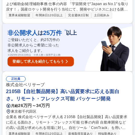
よび補助金/経理補助事務 仕事の内容 「宇宙開発で"Japan as No.1"を取り
戻す！」国産ロケット開発を行う当社にて、開発やビジネスにおける購買
にかかわる仕組みづくりおよびオペレーション対応を中心にお任せしま
業界未経験歓迎
年間休日120日以上
完全週休2日制
土日祝休み
す。新システム移行に伴う 新しい運用体制の構築など、裁量を持って取り
組めるポジションです。 ・購買管理・支出管理（30～40%）― 主担当業
務 →主担当として購買事務オペレーション、ワークフロー構築業務など
※
非公開求人
25
万件
は
以上
・補助金会計事務サポート（30～40%）→主担当と連携し実施 ・経理業
ご登録いただくと、約
25
万件の
務（20～30%） 経理メイン担当のダブルチェックとして遂行。 募集職種
非公開求人からご希望に沿った
【事業開発】購買事務・支出管理および補助金/経理補助事務
求人をご紹介します。
※
2026年3月31日時点 ※求人数＝採用予定人数
登録して求人を紹介してもらう
正社員
株式会社ベリサーブ
2105B【自社製品開発】高い品質要求に応える面白
さ。リモート・フレックス可能 パッケージ開発
26万円～34万円
月給
東京都千代田区
企業名 株式会社ベリサーブ 求人名 2105B【自社製品開発】高い品質要求
に応える面白さ。リモート・フレックス可能 仕事の内容 自動車開発など
の高い品質が求められる現場に対し、自社ツール「ConTrack」を用いた
業務フローの最適化を担当。現場の課題を技術的背景から深く理解し、あ
業界未経験歓迎
年間休日120日以上
資格取得支援あり
時短勤務あり