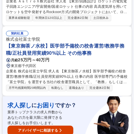
企業名 ＡｓｔｒｏＸ株式会社 求人名 【東京/回路設計】ロケットの電気電
子回路エンジニア/宇宙開発/国産ロケット 仕事の内容 高高度気球を用いて
ロケットを空中発射するRockoon方式の開発プロジェクトにおいて、ロケ
ットの電装系(アビオニクス)開発に関わる回路の仕様検討から設計、試
業界未経験歓迎
年間休日120日以上
完全週休2日制
土日祝休み
作・評価まで担当していただきます。また、将来的には ロケットに関わら
ず、Rockoon全体に関わる電装系エンジニアとして幅広く活躍いただくこ
とが可能です。【概要】■マイコン周辺回路の設計・評価■センサのアナロ
契約社員
グフロントエンド（圧力・温度・GNSS・IMU）■基板内/基板間のデジタ
株式会社富士学院
ル通信（UART、SPI、CAN、RS-422 など） 募集職種 【東京/回路設計】
【東京御茶ノ水校】医学部予備校の校舎運営/教務学務
ロケットの電気電子回路エンジニア/宇宙開発/国産ロケット
職/正社員登用実績90%以上 その他事務
25万円～40万円
月給
東京都千代田区
企業名 株式会社富士学院 求人名 【東京御茶ノ水校】医学部予備校の校舎
運営/教務学務職/正社員登用実績90%以上 仕事の内容 医学部専門の予備校
「富士学院」を運営する当社の校舎運営職員として、「教務」もしくは
「学務」の業務をご担当いただきます。講師業務はございません。 業務の
月平均残業時間20時間以内
転勤なし
退職金あり
完全週休2日制
変更の範囲：当社業務全般 【教務(校舎運営)】■学習管理(生徒面談、学習
進度の管理、時間割作成ほか)■講師マネジメント(指導依頼、指導料や授業
報告の管理ほか)■保護者連携(進捗報告、三者面談の運営ほか)■施設管理、
求人探し
お困り
に
ですか？
行事運営 など 【学務(生徒募集)】■DM,チラシなどの企画■電話/メール問
業界トップクラスの求人件数から
い合わせ対応■入学面談の実施■各種セミナーの実施■進学校訪問、情報収
あなたの力を最大限に発揮できる
集 など ※これまでのご経験に応じ、できることから徐々にお任せしてい
求人探しをお手伝いします。
きます。 募集職種 【東京御茶ノ水校】医学部予備校の校舎運営/教務学務
職/正社員登用実績90%以上
アドバイザーに相談する