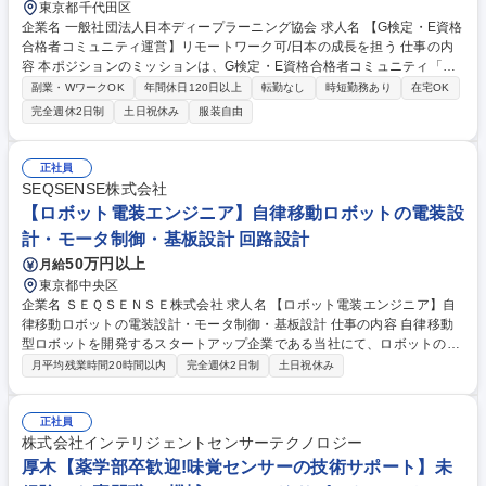
東京都千代田区
企業名 一般社団法人日本ディープラーニング協会 求人名 【G検定・E資格
合格者コミュニティ運営】リモートワーク可/日本の成長を担う 仕事の内
容 本ポジションのミッションは、G検定・E資格合格者コミュニティ「CD
LE」における各種施策が、継続的かつ安定的に回り続ける運用体制を確立
副業・WワークOK
年間休日120日以上
転勤なし
時短勤務あり
在宅OK
することです。 セミナーやイベント、講師派遣など複数の施策を横断しな
完全週休2日制
土日祝休み
服装自由
がら、進捗管理・契約／精算対応・業務フロー整理を通じて安定的なコミ
ュニティ運営を担っていただくとともに、事務局内外のハブとして施策推
進・実行いただきます。【具体的には】・セミナー/イベント/支援施策の
正社員
進捗管理シート更新・進捗リマインド・取引先との契約書対応・請求/支
SEQSENSE株式会社
払/精算情報の整理・事務局連携・メンバーへのヒアリングによる業務実態
【ロボット電装エンジニア】自律移動ロボットの電装設
把握 等 募集職種 【G検定・E資格合格者コミュニティ運営】リモートワー
計・モータ制御・基板設計 回路設計
ク可/日本の成長を担う
50万円以上
月給
東京都中央区
企業名 ＳＥＱＳＥＮＳＥ株式会社 求人名 【ロボット電装エンジニア】自
律移動ロボットの電装設計・モータ制御・基板設計 仕事の内容 自律移動
型ロボットを開発するスタートアップ企業である当社にて、ロボットの電
装設計・回路設計をお任せします。 【業務内容の変更の範囲】当社業務全
月平均残業時間20時間以内
完全週休2日制
土日祝休み
般 ■ロボットの電装システム設計 ■電子回路設計（デジタル / アナログ混
在回路） ■モーター駆動回路設計 ■センサーインターフェース回路設計 ■
基板設計（PWB設計 / アートワークベンダ調整） ■試作評価・不具合解
正社員
析・EMC対策 ■量産設計および品質改善 募集職種 【ロボット電装エンジ
株式会社インテリジェントセンサーテクノロジー
ニア】自律移動ロボットの電装設計・モータ制御・基板設計
厚木【薬学部卒歓迎!味覚センサーの技術サポート】未