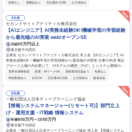
務をお任せします。未経験からでも、計画立案からイベント運営まで幅広
転勤なし
退職金あり
完全週休2日制
土日祝休み
く挑戦できる環境です。キャリアチェンジ歓迎！ 【具体的には・・・】 ■
新卒採用： 採用計画立案、インターンシップの企画運営、就活イベント対
応、選考の日程調整、面接対応、大学のキャリアセンター担当者・教授と
正社員
の関係構築など ■情報発信： 自社HPをメインとするメディアの運用、そ
セカンドサイトアナリティカ株式会社
の他広報活動 ■教育研修： 社内の階層別研修、若手社員向け研修、若手社
【AIエンジニア】AI実務未経験OK!機械学習の学習経験
員の定着育成サポート 募集職種 【豊橋/人事】★未経験歓迎★プライム上
から最先端のAI実装 web/オープンSE
場企業G/賞与年3回/年休120日/残業20h!
50万円以上
月給
東京都千代田区
企業名 セカンドサイトアナリティカ株式会社 求人名 【AIエンジニア】AI
実務未経験OK！機械学習の学習経験から最先端のAI実装 仕事の内容 東証
グロース上場のAI企業にて、AIモデルの構想（PoC）とシステム開発のハ
ブを担うAIエンジニアを募集。主にAWSでのAIプロダクト開発およびAIシ
業界未経験歓迎
副業・WワークOK
資格取得支援あり
転勤なし
ステム構築やサービスの企画～顧客提案に携わっていただきます。 ■自社
時短勤務あり
在宅OK
完全週休2日制
土日祝休み
服装自由
基盤『R2Engine』等を駆使し、顧客課題のヒアリングからAIモデルの作
成、システムへの実装・運用までを一貫して担当します。 【詳細】・AIを
実行する基盤「AIエンジン」の開発 ・上記、エンジン上で動作するAIモデ
正社員
ルの開発および運用 ・顧客や協業会社とのコミュニケーション を行いま
一般社団法人日本ディープラーニング協会
す。 募集職種 【AIエンジニア】AI実務未経験OK！機械学習の学習経験か
【情報システムマネージャー(リモート可)】部門立上
ら最先端のAI実装
げ・運用支援・IT戦略 情報システム
800万円～1050万円
年俸
東京都千代田区
企業名 一般社団法人日本ディープラーニング協会 求人名 【情報システム