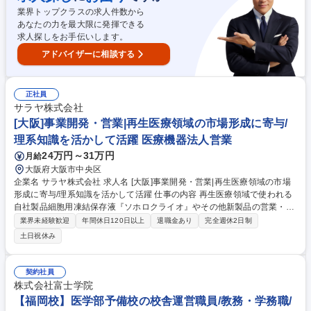
w.insent.co.jp/articles ※1～2か月に1回の海外出張（平均7～10日）が発
業界トップクラスの求人件数から
生します。 募集職種 厚木【海外メイン・味覚センサーのカスタマーサポ
あなたの力を最大限に発揮できる
ート】英語活かせる/転勤無
求人探しをお手伝いします。
アドバイザーに相談する
正社員
サラヤ株式会社
[大阪]事業開発・営業|再生医療領域の市場形成に寄与/
理系知識を活かして活躍 医療機器法人営業
24万円～31万円
月給
大阪府大阪市中央区
企業名 サラヤ株式会社 求人名 [大阪]事業開発・営業|再生医療領域の市場
形成に寄与/理系知識を活かして活躍 仕事の内容 再生医療領域で使われる
自社製品細胞用凍結保存液『ソホロクライオ』やその他新製品の営業・市
場開拓をお任せ。医療機関・大学・研究者との関係構築や学会対応にて商
業界未経験歓迎
年間休日120日以上
退職金あり
完全週休2日制
品情報を提供し、販路を拡大していく仕事です。 ●自社製品『ソホロクラ
土日祝休み
イオ』の提案活動、販路開拓 ●医療機関、大学、研究機関、企業での関係
構築・ニーズヒアリング・専門的な情報提供、学会・研究会での情報収
集、市場開拓活動 ●代理店・協力会社の探索、営業基盤の構築 ●顧客や市
契約社員
場の声を開発部門へ共有し、製品改善・事業化の支援 ＊その他課内で扱っ
株式会社富士学院
ている製品についても関わる、多角的に医療に貢献できるポジションで
【福岡校】医学部予備校の校舎運営職員/教務・学務職/
す。 募集職種 [大阪]事業開発・営業|再生医療領域の市場形成に寄与/理系