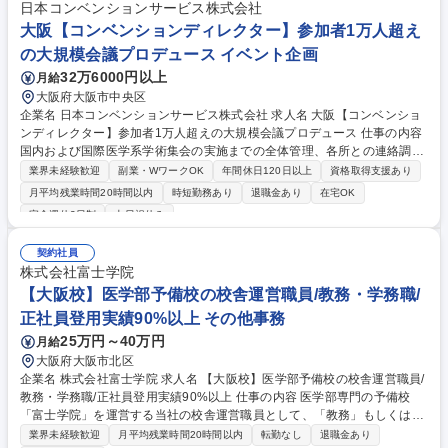
日本コンベンションサービス株式会社
大阪【コンベンションディレクター】参加者1万人超え
の大規模会議プロデュース イベント企画
32万6000円以上
月給
大阪府大阪市中央区
企業名 日本コンベンションサービス株式会社 求人名 大阪【コンベンショ
ンディレクター】参加者1万人超えの大規模会議プロデュース 仕事の内容
国内および国際医学系学術集会の実施までの全体管理、各所との連絡調整
を行うコンベンションディレクターを募集いたします。現地開催やオンラ
業界未経験歓迎
副業・WワークOK
年間休日120日以上
資格取得支援あり
イン開催、両者を融合したハイブリッド開催など、開催形態は様々です。
月平均残業時間20時間以内
時短勤務あり
退職金あり
在宅OK
■学術集会主催者との折衝 ■学術集会の全体予算管理と準備スケジュール
完全週休2日制
土日祝休み
管理 ■スポンサー募集計画の立案と実行ならびにスポンサー対応 ■広報物
の制作 ■各種制作・発注関係業務(人員計画及びスタッフ発注、施工/装飾/
契約社員
演出業務、飲食発注等) ■関係会社・団体との連絡調整(会場,ホテル,旅行代
株式会社富士学院
理店,自治体,印刷会社,その他協力会社等) ■接遇業務(VIP・招待者対応,パー
【大阪校】医学部予備校の校舎運営職員/教務・学務職/
ティーコーディネート等) ■当日の運営業務全般 募集職種 大阪【コンベン
ションディレクター】参加者1万人超えの大規模会議プロデュース
正社員登用実績90%以上 その他事務
25万円～40万円
月給
大阪府大阪市北区
企業名 株式会社富士学院 求人名 【大阪校】医学部予備校の校舎運営職員/
教務・学務職/正社員登用実績90%以上 仕事の内容 医学部専門の予備校
「富士学院」を運営する当社の校舎運営職員として、「教務」もしくは
「学務」の業務をご担当いただきます。講師業務はございません。 変更の
業界未経験歓迎
月平均残業時間20時間以内
転勤なし
退職金あり