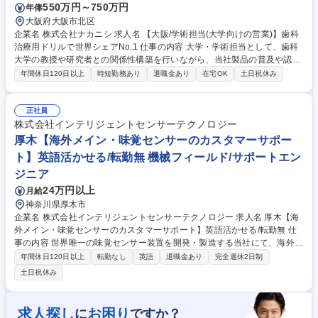
550万円～750万円
年俸
大阪府大阪市北区
企業名 株式会社ナカニシ 求人名 【大阪/学術担当(大学向けの営業)】歯科
治療用ドリルで世界シェアNo.1 仕事の内容 大学・学術担当として、歯科
大学の教授や研究者との関係性構築を行いながら、当社製品の普及や認知
度向上に貢献していただきます。 【業務内容】■主要歯科大学へのNSK製
年間休日120日以上
時短勤務あり
退職金あり
在宅OK
土日祝休み
品の提案、医局説明会の実施 ■歯科大学の臨床支援（製品の貸出し、製品
情報提供など） ■歯科大学の研究支援（共同研究などの窓口） ■歯科大学
の教育支援（実習機材の貸出し、人的サポートなど） ■KOLの発掘と関係
正社員
強化（パイプ作り） ■各学会での情報収集と開発へのフィードバック 募集
株式会社インテリジェントセンサーテクノロジー
職種 【大阪/学術担当(大学向けの営業)】歯科治療用ドリルで世界シェアN
厚木【海外メイン・味覚センサーのカスタマーサポー
o.1
ト】英語活かせる/転勤無 機械フィールド/サポートエン
ジニア
24万円以上
月給
神奈川県厚木市
企業名 株式会社インテリジェントセンサーテクノロジー 求人名 厚木【海
外メイン・味覚センサーのカスタマーサポート】英語活かせる/転勤無 仕
事の内容 世界唯一の味覚センサー装置を開発・製造する当社にて、海外顧
客向けに装置に関する問い合わせ対応および製品企画提案をお任せしま
年間休日120日以上
転勤なし
英語
退職金あり
完全週休2日制
す。 必要に応じて海外総代理店や現地代理店の担当者と同行し、お客様へ
土日祝休み
の対応を行います。 【担当】海外の製薬会社や食品メーカー 【業務詳
細】■測定データの活用方法や技術対応 ■製品企画提案 ■ラボ内でのサンプ
ル測定 ■測定プロトコルの確認・報告書まとめ ◇顧客活用例：https://ww
求人探し
お困り
に
ですか？