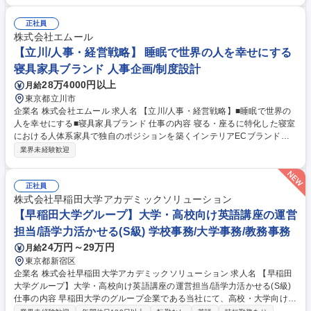
進度の管理、時間割作成ほか)■講師マネジメント(指導依頼、指導料や授業
報告の管理ほか)■保護者連携(進捗報告、三者面談の運営ほか)■施設管理、
正社員
行事運営 など 【学務(生徒募集)】■DM,チラシなどの企画■電話/メール問
株式会社エムール
い合わせ対応■入学面談の実施■各種セミナーの実施■進学校訪問、情報収
【立川/人事・経営戦略】 睡眠で世界の人を幸せにする
集 など ※これまでのご経験に応じ、できることから徐々にお任せしてい
寝具家具ブランド 人事企画/制度設計
きます。 募集職種 【鹿児島校】医学部予備校の校舎運営職員/教務・学務
28万4000円以上
月給
職/正社員登用実績90%以上
東京都立川市
企業名 株式会社エムール 求人名 【立川/人事・経営戦略】■睡眠で世界の
人を幸せにする■寝具家具ブランド 仕事の内容 寝る・座るに特化した寝室
における人体系家具で独自のポジションを築くインテリアECブランドの
エムール（EMOOR）における戦略人事を募集致します。 【入社後の業務
業界未経験歓迎
イメージ】■採用計画の策定 ■母集団形成 ■人材会社や求人媒体との関係構
築 ■採用チャネルの管理 ■スカウト ■面接調整 ■選考日程調整 ■社員のオン
ボーディング など 【ゆくゆくの業務イメージ】■組織別課題に沿った施策
正社員
立案・実行■採用計画の企画立案■組織活性化施策の実施■人事評価制度の
株式会社早稲田大学アカデミックソリューション
見直し、採用ブランディングの強化など 募集職種 【立川/人事・経営戦
【早稲田大学グループ】大学・高校向け英語講座の運営
略】■睡眠で世界の人を幸せにする■寝具家具ブランド
担当/語学力活かせる(S級) 学校事務/大学事務/教務事務
24万円～29万円
月給
東京都新宿区
企業名 株式会社早稲田大学アカデミックソリューション 求人名 【早稲田
大学グループ】大学・高校向け英語講座の運営担当/語学力活かせる(S級)
仕事の内容 早稲田大学のグループ企業である当社にて、高校・大学向け英