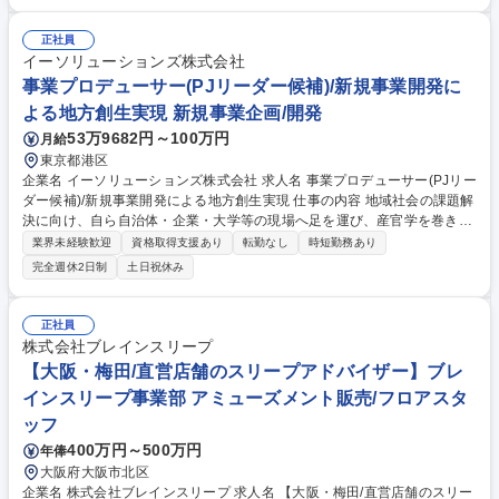
コーチング、イノベーショントレーニング、調査・リサーチ 等 ■スタート
アップ向け:シードアクセラレーターとベンチャーキャピタル■その他：海
正社員
外市場展開支援、INDEE Singaporeを活用した海外展開の 体制づくりな
イーソリューションズ株式会社
ど 募集職種 ※未経験可【新規事業開発コンサルタント】スタートアップ
事業プロデューサー(PJリーダー候補)/新規事業開発に
支援
よる地方創生実現 新規事業企画/開発
53万9682円～100万円
月給
東京都港区
企業名 イーソリューションズ株式会社 求人名 事業プロデューサー(PJリー
ダー候補)/新規事業開発による地方創生実現 仕事の内容 地域社会の課題解
決に向け、自ら自治体・企業・大学等の現場へ足を運び、産官学を巻き込
むフロントプレイヤーとして新規事業の立ち上げから実装までを推進しま
業界未経験歓迎
資格取得支援あり
転勤なし
時短勤務あり
す。 【詳細】 ■地方都市が抱える課題の現場ヒアリングと本質的ニーズの
完全週休2日制
土日祝休み
抽出 ■自治体首長、地方大学教授、大企業担当者への直接提案と合意形成
■陸上養殖、資源循環、地域医療等の現場における実証実験の泥臭い主導
■プロジェクト推進を阻むボトルネック（規制や利害関係）の自らの手で
正社員
の解消 ■事業化に向けた現場オペレーションの構築と実行管理 募集職種
株式会社ブレインスリープ
事業プロデューサー(PJリーダー候補)/新規事業開発による地方創生実現
【大阪・梅田/直営店舗のスリープアドバイザー】ブレ
インスリープ事業部 アミューズメント販売/フロアスタ
ッフ
400万円～500万円
年俸
大阪府大阪市北区
企業名 株式会社ブレインスリープ 求人名 【大阪・梅田/直営店舗のスリー