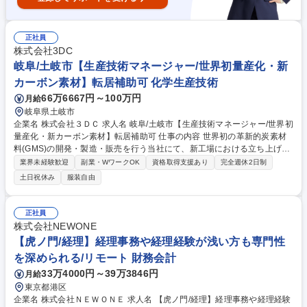
正社員
株式会社3DC
岐阜/土岐市【生産技術マネージャー/世界初量産化・新
カーボン素材】転居補助可 化学生産技術
66万6667円～100万円
月給
岐阜県土岐市
企業名 株式会社３ＤＣ 求人名 岐阜/土岐市【生産技術マネージャー/世界初
量産化・新カーボン素材】転居補助可 仕事の内容 世界初の革新的炭素材
料(GMS)の開発・製造・販売を行う当社にて、新工場における立ち上げを
お任せします。当社初の専任生産技術職として、CVD装置の反応路構造や
業界未経験歓迎
副業・WワークOK
資格取得支援あり
完全週休2日制
ガス流路設計など設備投資から量産化まで 全工程に関与いただきます。
土日祝休み
服装自由
【詳細】■粉体材料量産工場における製造装置の要件定義・基本設計 ■粉
体シミュレーションを用いた設計最適化プロジェクトの推進 ■設備メーカ
ーとの協業による詳細設計・試作・検証 ■新規設備の導入・立ち上げ■設
正社員
備導入後の保全・メンテナンス対応 ■CVD反応プロセスおよび粉体材料の
株式会社NEWONE
技術的理解と応用等 募集職種 岐阜/土岐市【生産技術マネージャー/世界初
【虎ノ門/経理】経理事務や経理経験が浅い方も専門性
量産化・新カーボン素材】転居補助可
を深められる/リモート 財務会計
33万4000円～39万3846円
月給
東京都港区
企業名 株式会社ＮＥＷＯＮＥ 求人名 【虎ノ門/経理】経理事務や経理経験