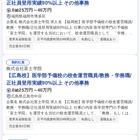
正社員登用実績90%以上 その他事務
知識を活かして活躍
25万円～40万円
月給
福岡県福岡市博多区
企業名 株式会社富士学院 求人名 【福岡校】医学部予備校の校舎運営職員/
教務・学務職/正社員登用実績90%以上 仕事の内容 医学部専門の予備校
「富士学院」を運営する当社において、校舎運営職員として、「学務」も
しくは「教務」の業務をご担当いただきます。当ポジションは運営職員で
業界未経験歓迎
月平均残業時間20時間以内
転勤なし
退職金あり
講師業務はございません。 【学務(生徒募集)】■DM,チラシなどの企画■電
完全週休2日制
話/メール問い合わせ対応■入学面談の実施■各種セミナーの実施■進学校訪
問、情報収集 など ※これまでのご経験に応じ、できることから徐々にお
任せしていきます。 【教務(校舎運営)】■学習管理(生徒面談、学習進度の
契約社員
管理、時間割作成ほか)■講師マネジメント(指導依頼、指導料や授業報告の
株式会社富士学院
管理ほか)■保護者連携(進捗報告、三者面談の運営ほか)■施設管理、行事運
【広島校】医学部予備校の校舎運営職員/教務・学務職/
営 など 募集職種 【福岡校】医学部予備校の校舎運営職員/教務・学務職/正
正社員登用実績90%以上 その他事務
社員登用実績90%以上
25万円～40万円
月給
広島県広島市中区
企業名 株式会社富士学院 求人名 【広島校】医学部予備校の校舎運営職員/
教務・学務職/正社員登用実績90%以上 仕事の内容 医学部専門の予備校
「富士学院」を運営する当社の校舎運営職員として、「教務」もしくは
「学務」の業務をご担当いただきます。講師業務はございません。業務の
業界未経験歓迎
月平均残業時間20時間以内
転勤なし
退職金あり
変更の範囲：当社業務全般 【教務(校舎運営)】■学習管理(生徒面談、学習
完全週休2日制
進度の管理、時間割作成ほか)■講師マネジメント(指導依頼、指導料や授業
報告の管理ほか)■保護者連携(進捗報告、三者面談の運営ほか)■施設管理、