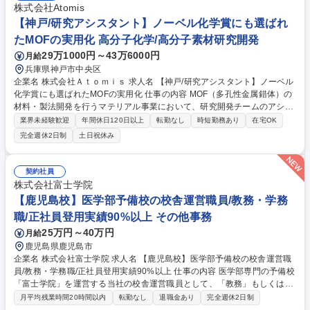
株式会社Atomis
【神戸/研究アシスタント】ノーベル化学賞にも選ばれ
たMOFの実用化 高分子化学/高分子素材研究開発
29万1000円～43万6000円
月給
兵庫県神戸市中央区
企業名 株式会社Ａｔｏｍｉｓ 求人名 【神戸/研究アシスタント】ノーベル
化学賞にも選ばれたMOFの実用化 仕事の内容 MOF（多孔性金属錯体）の
材料・製法開発を行うマテリアル事業において、研究開発チームのアシス
タントとして、実験準備から合成、分析、データ整理まで幅広くサポート
業界未経験歓迎
年間休日120日以上
転勤なし
時短勤務あり
在宅OK
していただきます。 化合物の秤量・混合、合成・製造補助、器具や装置の
完全週休2日制
土日祝休み
洗浄、各種分析機器を用いた測定・評価、実験データの整理・記録、消耗
品や試薬の管理 等 ※ご本人の希望や適性に応じて、研究開発業務の担当
範囲を広げ、将来的には研究員やプロセスエンジニアとして活躍いただく
契約社員
ことも可能です。 募集職種 【神戸/研究アシスタント】ノーベル化学賞に
株式会社富士学院
も選ばれたMOFの実用化
【鹿児島校】医学部予備校の校舎運営職員/教務・学務
職/正社員登用実績90%以上 その他事務
25万円～40万円
月給
鹿児島県鹿児島市
企業名 株式会社富士学院 求人名 【鹿児島校】医学部予備校の校舎運営職
員/教務・学務職/正社員登用実績90%以上 仕事の内容 医学部専門の予備校
「富士学院」を運営する当社の校舎運営職員として、「教務」もしくは
「学務」の業務をご担当いただきます。講師業務はございません。 業務の
月平均残業時間20時間以内
転勤なし
退職金あり
完全週休2日制
変更の範囲：当社業務全般 【教務(校舎運営)】■学習管理(生徒面談、学習