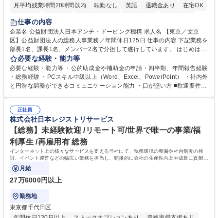
月平均残業時間20時間以内
転勤なし
英語
退職金あり
在宅OK
賞与あり
育休あり
完全週休2日制
交通費支給
土日祝休み
仕事の内容
食事補助あり
企業名 公益財団法人日本アンチ・ドーピング機構 求人名 【東京／文京
区】公益財団法人の総務人事業務／年間休日125日 仕事の内容 下記業務を
部長1名、課長1名、メンバー2名で分担して遂行しています。 はじめは担
当者として業務を覚えていただき、ゆくゆくはリーダーやマネージャーポ
必要な経験・能力等
ジションとして活躍いただくことを期待しています。 【総務・人事グルー
必要な経験・能力等 ・公的助成金や補助金の申請・四半期、年間報告経験
プの業務内容】 ・人事制度関連 ・採用活動 ・教育研修の企画、実行 ・勤
・総務経験 ・PCスキル中級以上（Word、Excel、PowerPoint） ・社内外
怠管理 ・官公庁への各種提出 ・法定の会議運営（評議員会、理事会） ・
と円滑な調整ができるコミュニケーション能力 ・口が堅い方 ■歓迎要件
コンプライアンス ・内部規程やルールの管理、整備、文書管理 ・契約関
・採用業務経験 ・英語に抵抗がない方 ・営業経験 学歴・資格 学歴：大学
連 ・衛生管理 ・防災関連・公的助成金の管理・オフィス、ファシリティ
院 大学 高専 短大 専修学校 高校 語学力： 資格：
管理 ・福利厚生関連 ・職員からの問合せ、相談対応 ・その他日常の総務
正社員
株式会社日本レジストリサービス
業務全般 募集職種 【東京／文京区】公益財団法人の総務人事業務／年間
休日125日
【総務】未経験歓迎 /リモート可/世界で唯一の事業/福
利厚生 /再雇用有 総務
インターネット上の様々なサービスを支える当社にて、執務環境の整備や社内制度の検
討、イベント運営などの幅広い業務を担当し、間接的に会社の生産性向上や成長に貢献し
ている部署です。
月給
27万6000円以上
勤務地
東京都千代田区
年間休日120日以上
ストックオプションあり
資格取得支援あり