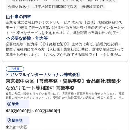
介護休暇あり
月平均残業時間20時間以内
未経験者歓迎
住宅手当あり
時短勤務あり
研修あり
在宅OK
賞与あり
仕事の内容
完全週休2日制
交通費支給
駅近5分以内
土日祝休み
服装自由
企業名 株式会社日本レジストリサービス 求人名 【総務】未経験歓迎◎/リ
モート可/世界で唯一の事業/福利厚生◎/再雇用有 仕事の内容 インターネッ
ト上の様々なサービスを支える当社にて、執務環境の整備や社内制度の検
討、イベント運営などの幅広い業務を担当し、間接的に会社の生産性向上
必要な経験・能力等
や成長に貢献している部署です。 会社の全メンバーが安心して長く成果を
必要な経験・能力等 【◎未経験歓迎◎】 主体的に考え、論理的な説明・
発揮できる環境を整えるために、毎日のメンテナンスや維持管理に加え、
提案が積極的にできる方 【入社後】先輩社員と共に、適性や希望に沿って
新たな施策検討を積極的に行っていただき、会社全体を巻き込み課題解決
業務をお任せします。 【こんな方が活躍できる職種です】 ・仕組化が好
を推進。 ・オフィス運営：執務環境の整備・物品管理・社内規定整備/改
き/得意・協働の姿勢を持っている・優先順位付け、マルチタスクが得意・
善・イベント企画/運営・非常時の対応 など、本人の希望や適性によって
様々な立場で物事を考えられる・定型業務だけでなく突発的な出来事にも
幅広い業務の体得が可能で、多様なキャリアパスを描くことも可能です。
正社員
対処できる・新しいことに興味関心がある 【魅力】■自己啓発支援：資格
ヒガシマルインターナショナル株式会社
募集職種 【総務】未経験歓迎◎/リモート可/世界で唯一の事業/福利厚生◎/
取得や通信教育など費用の80%（年間25万円まで）を補助 ■住宅手当：家
再雇用有
賃の50%（月額7万円まで）を補助 学歴・資格 学歴：大学院 大学 語学
東京都中央区【営業事務・貿易事務】食品商社/残業少
力： 資格：
なめ/リモート等相談可 営業事務
食品の加工・販売を行っている当社にて、営業事務・貿易事務をお任せいたします。営業
社員のサポートポジションとして、受発注から海外工場との調整まで幅広く対応し、当社
事業の根幹を支えていただきます。
年俸
420万6000円～603万4800円
勤務地
東京都中央区