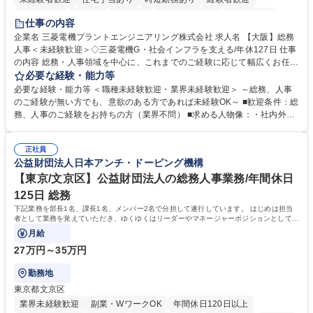
退職金あり
在宅OK
賞与あり
完全週休2日制
交通費支給
仕事の内容
駅近5分以内
土日祝休み
服装自由
寮・社宅あり
食事補助あり
企業名 三菱電機プラントエンジニアリング株式会社 求人名 【大阪】総務
人事＜未経験歓迎＞◇三菱電機G・社会インフラを支える/年休127日 仕事
の内容 総務・人事領域を中心に、これまでのご経験に応じて幅広くお任せ
します。 ＜具体的には＞ ・総務/人事労務（給与・社保・勤怠管理など）
必要な経験・能力等
・採用・教育研修 ・福利厚生運用 など ※基本的には事務所勤務ですが、
必要な経験・能力等 ＜職種未経験歓迎・業界未経験歓迎＞ ～総務、人事
採用や教育等の業務内容により、関西圏以外への日帰り・宿泊を伴う国内
のご経験が無い方でも、意欲のある方であれば未経験OK～ ■歓迎条件：総
出張もございます。 ※担当業務を持ちつつ、お互いに助け合いながら、総
務、人事のご経験をお持ちの方（業界不問） ■求める人物像：・社内外の
務部という組織として協力しながら進める体制です。 募集職種 【大阪】
関係各部門との調整を率先して行い、業務を円滑に遂行できる協調性やコ
総務人事＜未経験歓迎＞◇三菱電機G・社会インフラを支える/年休127日
ミュニケーション能力を持っている方 ・人事総務領域に興味がありゼネラ
正社員
リスト志向をお持ちの方 学歴・資格 学歴：大学院 大学 語学力： 資格：
公益財団法人日本アンチ・ドーピング機構
【東京/文京区】公益財団法人の総務人事業務/年間休日
125日 総務
下記業務を部長1名、課長1名、メンバー2名で分担して遂行しています。 はじめは担当
者として業務を覚えていただき、ゆくゆくはリーダーやマネージャーポジションとして活
躍いただくことを期待しています。
月給
27万円～35万円
勤務地
東京都文京区
業界未経験歓迎
副業・WワークOK
年間休日120日以上