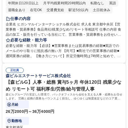
年間休日120日以上
月平均残業時間20時間以内
転勤なし
英語
退職金あり
在宅OK
交通費支給
駅近5分以内
土日祝休み
仕事の内容
企業名 ヒガシマルインターナショナル株式会社 求人名 東京都中央区【営
業事務・貿易事務】食品商社/残業少なめ/リモート等相談可 仕事の内容 食
品の加工・販売を行っている当社にて、営業事務・貿易事務をお任せいた
します。営業社員のサポートポジションとして、受発注から海外工場との
必要な経験・能力等
調整まで幅広く対応し、当社事業の根幹を支えていただきます。 ■受発注
必要な経験・能力等 【必須】■営業事務または貿易事務の経験■英語での
業務、請求書発行 ■海外工場とのスケジュール調整 ■在庫管理 ■輸入書類
メールのやり取りに抵抗感の無い方 【尚可】■商社での営業事務の経験■
の確認・作成 ■配送手配 ■通関業者を通して行う輸出入業全般 ■倉庫との
通関業務の経験。 【働き方について】所定労働時間は7時間と短めで、残
倉入れ調整等 ※ゼネラリストとしてのキャリアアップを目指すことが可能
業も月平均20時間以下です。時差出勤制度や週1日のリモート勤務も相談
です。単に商品を販売するだけでなく原料の仕入れから販売までをトータ
可能で、ワークライフバランスを保ち長期就業しやすい環境です。 【当社
ルプロデュースしているため、商品に関わる全ての業務をサポート頂きま
正社員
の強み】1991年の設立以来、外食産業を中心としたお客様の多様なニー
森ビルエステートサービス株式会社
す。 募集職種 東京都中央区【営業事務・貿易事務】食品商社/残業少なめ/
ズに沿った冷凍水産物等の生産・輸入・販売を一貫して手掛けています。
リモート等相談可
自社工場と海外拠点の強固な連携によるワンストップサービスが最大の強
【森ビルG】人事・総務 賞与5ヶ月 年休120日 残業少な
みです。 学歴・資格 学歴：大学院 大学 語学力：英語 資格：
め リモート可 福利厚生/労務/給与管理人事
森ビルグループの安定した環境で、バックオフィスから会社を支える人事・総務をお任せ
します。 労務と総務の業務をバランスよく担当し、ゆくゆくは制度改定などのコア業務
にも挑戦できる、やりがいある環境です。
月給
26万2000円～36万4000円
勤務地
東京都港区