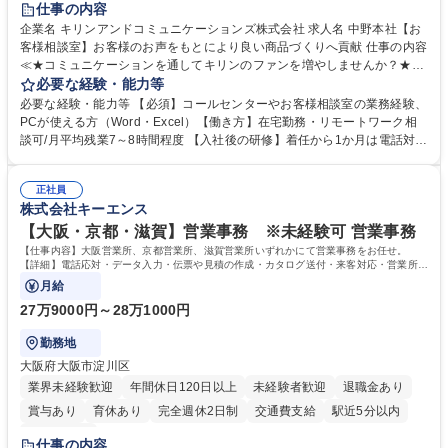
仕事の内容
企業名 キリンアンドコミュニケーションズ株式会社 求人名 中野本社【お
客様相談室】お客様のお声をもとにより良い商品づくりへ貢献 仕事の内容
≪★コミュニケーションを通してキリンのファンを増やしませんか？★≫
お客様のお声をより良い商品づくりに活かしていく上で、窓口となるお客
必要な経験・能力等
様相談室でのお仕事です。 日々お客様からいただくキリングループへのご
必要な経験・能力等 【必須】コールセンターやお客様相談室の業務経験、
意見を、企業活動に活かしています。お客様からの声に迅速かつ誠意をも
PCが使える方（Word・Excel）【働き方】在宅勤務・リモートワーク相
って対応、情報提供するとともにグループ内活動に反映しています。 【具
談可/月平均残業7～8時間程度 【入社後の研修】着任から1か月は電話対応
体的には】電話応対、メール、お手紙対応、ご指摘品調査報告書作成、有
のOJTを中心に実施し、電話対応に慣れた段階でメール・手紙のOJTを実
人チャットボット対応など。 【1日の対応件数】■電話：月間一人当たり
施する予定です。独り立ち以降もしっかりフォローする体制を整えていま
平均100件前後■メール・手紙：同上40件前後 募集職種 中野本社【お客様
正社員
すのでご安心ください。 【当社について】キリングループの広報機能を担
株式会社キーエンス
相談室】お客様のお声をもとにより良い商品づくりへ貢献
う会社として、お客様との出会いを大切にし、磨き上げたホスピタリティ
を込めてコミュニケーションをとりながら広報関連業務を行っておりま
【大阪・京都・滋賀】営業事務 ※未経験可 営業事務
す。 学歴・資格 学歴：大学院 大学 高専 短大 専修学校 高校 語学力： 資
【仕事内容】大阪営業所、京都営業所、滋賀営業所いずれかにて営業事務をお任せ。
格：
【詳細】電話応対・データ入力・伝票や見積の作成・カタログ送付・来客対応・営業所内
で発生する事務業務や業務改善をお任せ。
月給
27万9000円～28万1000円
勤務地
大阪府大阪市淀川区
業界未経験歓迎
年間休日120日以上
未経験者歓迎
退職金あり
賞与あり
育休あり
完全週休2日制
交通費支給
駅近5分以内
土日祝休み
仕事の内容