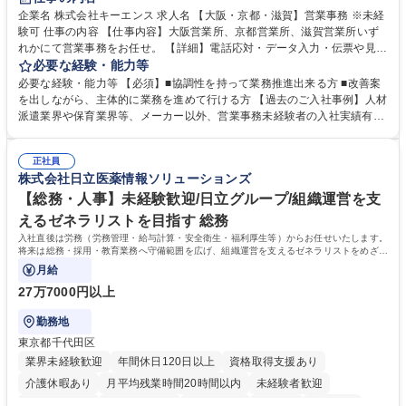
企業名 株式会社キーエンス 求人名 【大阪・京都・滋賀】営業事務 ※未経
験可 仕事の内容 【仕事内容】大阪営業所、京都営業所、滋賀営業所いず
れかにて営業事務をお任せ。 【詳細】電話応対・データ入力・伝票や見積
の作成・カタログ送付・来客対応・営業所内で発生する事務業務や業務改
必要な経験・能力等
善をお任せ。 【教育制度】ご入社後、育成担当とペアになりながらOJTに
必要な経験・能力等 【必須】■協調性を持って業務推進出来る方 ■改善案
て業務を覚えていただくことが可能です。業務システムがきちんと構築さ
を出しながら、主体的に業務を進めて行ける方 【過去のご入社事例】人材
れているため、スムーズに仕事に慣れることができる環境です。また、
派遣業界や保育業界等、メーカー以外、営業事務未経験者の入社実績有
「チームで成果を出す文化」があり、良いやり方を積極的に共有しながら
【当社の事務職について】単なる事務ではなく主体性を発揮したサポート
常に改善を目指す風土のため、安心して業務に取り組んでいただけます。
により、キーエンスの付加価値向上に貢献します。ベースの定型業務に加
募集職種 【大阪・京都・滋賀】営業事務 ※未経験可
正社員
えて、お客様や社員の状況に合わせ、能動的なサポート、改善の動きも期
株式会社日立医薬情報ソリューションズ
待され。組織を支えるスペシャリストとして、チームに貢献し、結果的に
社員から頼られる存在になることができます。平均19:30の退勤以降の業
【総務・人事】未経験歓迎/日立グループ/組織運営を支
務の持ち帰りも禁止されており、メリハリのある働き方となります。 学
えるゼネラリストを目指す 総務
歴・資格 学歴：大学院 大学 高専 短大 語学力： 資格：
入社直後は労務（労務管理・給与計算・安全衛生・福利厚生等）からお任せいたします。
将来は総務・採用・教育業務へ守備範囲を広げ、組織運営を支えるゼネラリストをめざせ
ます。
月給
27万7000円以上
勤務地
東京都千代田区
業界未経験歓迎
年間休日120日以上
資格取得支援あり
介護休暇あり
月平均残業時間20時間以内
未経験者歓迎
住宅手当あり
時短勤務あり
退職金あり
在宅OK
賞与あり