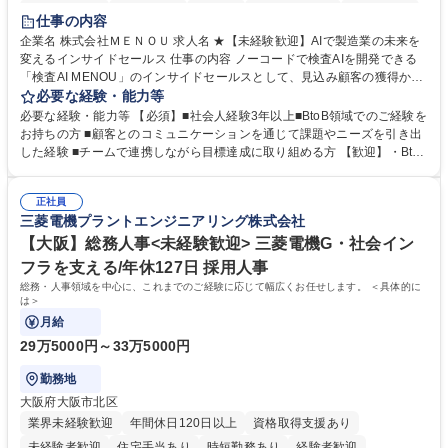
時短勤務あり
経験者歓迎
在宅OK
完全週休2日制
交通費支給
仕事の内容
駅近5分以内
土日祝休み
服装自由
企業名 株式会社ＭＥＮＯＵ 求人名 ★【未経験歓迎】AIで製造業の未来を
変えるインサイドセールス 仕事の内容 ノーコードで検査AIを開発できる
「検査AI MENOU」のインサイドセールスとして、見込み顧客の獲得から
商談機会の創出までを担っていただきます。マーケティングとフィールド
必要な経験・能力等
セールスをつなぐ役割として、 適切なタイミングで顧客とコミュニケーシ
必要な経験・能力等 【必須】■社会人経験3年以上■BtoB領域でのご経験を
ョンを取りながら、受注につながる商談機会の最大化を目指します。 【具
お持ちの方 ■顧客とのコミュニケーションを通じて課題やニーズを引き出
体的な仕事内容】 リードへの電話・メールによるアプローチ/リードナー
した経験 ■チームで連携しながら目標達成に取り組める方 【歓迎】・BtoB
チャリングおよび商談創出/CRMを活用した顧客情報の管理・分析/マーケ
SaaS企業での営業またはインサイドセールス経験 ・製造業向けの営業経
ティング施策と連携したフォローアップ/商談化率向上に向けた改善提案・
験 ・オフライン・オンラインセミナー登壇経験 ・マーケティング施策の
実行/フィールドセールスへの案件連携 募集職種 ★【未経験歓迎】AIで製
正社員
企画・実行経験 ・CRM・リードナーチャリングに関する知見 ・データを
三菱電機プラントエンジニアリング株式会社
造業の未来を変えるインサイドセールス
もとに営業プロセスを改善した経験 学歴・資格 学歴：大学院 大学 高専 短
大 専修学校 高校 語学力： 資格：
【大阪】総務人事<未経験歓迎> 三菱電機G・社会イン
フラを支える/年休127日 採用人事
総務・人事領域を中心に、これまでのご経験に応じて幅広くお任せします。 ＜具体的に
は＞
月給
29万5000円～33万5000円
勤務地
大阪府大阪市北区
業界未経験歓迎
年間休日120日以上
資格取得支援あり
未経験者歓迎
住宅手当あり
時短勤務あり
経験者歓迎