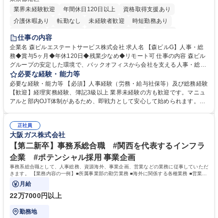
業界未経験歓迎
年間休日120日以上
資格取得支援あり
介護休暇あり
転勤なし
未経験者歓迎
時短勤務あり
経験者歓迎
退職金あり
在宅OK
賞与あり
育休あり
仕事の内容
完全週休2日制
交通費支給
長期歓迎
駅近5分以内
土日祝休み
企業名 森ビルエステートサービス株式会社 求人名 【森ビルG】人事・総
務◆賞与5ヶ月◆年休120日◆残業少なめ◆リモート可 仕事の内容 森ビル
グループの安定した環境で、バックオフィスから会社を支える人事・総務
をお任せします。 労務と総務の業務をバランスよく担当し、ゆくゆくは制
必要な経験・能力等
度改定などのコア業務にも挑戦できる、やりがいある環境です。 ■勤怠管
必要な経験・能力等 【必須】人事経験（労務・給与社保等）及び総務経験
理、給与計算、社会保険手続き、年末調整等の労務管理全般 ■入退社手続
【歓迎】経理実務経験、簿記3級以上 業界未経験の方も歓迎です。マニュ
き、社内規定の改定や人事制度改定などのコア業務 ■社内イベントの企画
アルと部内OJT体制があるため、即戦力として安心して始められます。
運営やその他総務業務全般 ※労務と総務を1：1の割合でお任せ。 入社後
【魅力・やりがい】森ビルGの安定基盤で労務から総務まで幅広く携われ
は部内のOJTを中心に、あなたの経験に合わせて不足している部分はいつ
ます。定型業務に留まらず、社内規定や人事制度の改定など会社のコア業
でも質問・相談できる環境が整っているため、安心して成長できます。 募
正社員
務に挑戦できるため、自身の成長と組織への貢献度をダイレクトに実感で
大阪ガス株式会社
集職種 【森ビルG】人事・総務◆賞与5ヶ月◆年休120日◆残業少なめ◆
きます。 残業少なめ、週1日リモート可など、ワークライフバランスを保
リモート可
ち長期活躍できる環境です。 「これまでの幅広い経験を活かし、長期的な
【第二新卒】事務系総合職 #関西を代表するインフラ
キャリアを築きたい」という前向きな意欲と挑戦を全力で応援します。 学
企業 #ポテンシャル採用 事業企画
歴・資格 学歴：大学院 大学 高専 短大 専修学校 高校 語学力： 資格：日商
事務系総合職として、人事総務、資源海外、事業企画、営業などの業務に従事していただ
簿記検定1級 日商簿記検定2級 日商簿記検定3級
きます。 【業務内容の一例】■所属事業部の勤労業務 ■海外に関係する各種業務 ■営業部
門の企画スタッフ、ルート営業
月給
22万7000円以上
勤務地