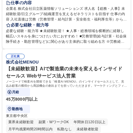
仕事の内容
育休あり
完全週休2日制
交通費支給
土日祝休み
寮・社宅あり
企業名 株式会社日立医薬情報ソリューションズ 求人名 【総務・人事】未
経験歓迎/日立グループ/組織運営を支えるゼネラリストを目指す 仕事の内
容 入社直後は労務（労務管理・給与計算・安全衛生・福利厚生等）からお
任せいたします。将来は総務・採用・教育業務へ守備範囲を広げ、組織運
必要な経験・能力等
営を支えるゼネラリストをめざせます。 ・初期業務：労働時間管理、給与
必要な経験・能力等 ★未経験歓迎！ ★人事・総務領域を横断的に経験し
計算、社会保険対応、福利厚生管理、安全衛生、健康経営推進等をお任せ
幅広いスキルを身につけたい方におすすめ！ ■労務管理(給与計算・社会保
します。ご経験に応じて、休職者管理など、幅広く経験を積んでいただき
険手続き・勤怠管理など)に関心があり主体的に取り組める方 ※労務経験
ます。 ・将来的な広がり：総務・採用・教育・税務対応・経営企画等。
者は早期にご活躍いただけます。 ■チームで仕事を推進できる方■将来は
★メンバーがマンツーマンで丁寧に教えるため、ご経験が浅くても安心！
マネジメント職として活躍したい 【尚可】■人事、労務、採用、教育業務
幅広く経験を積みたい意欲がある方に最適な環境です。 募集職種 【総
正社員
のご経験 ■労務管理（給与計算・社会保険手続き・勤怠管理など）の経験
株式会社MENOU
務・人事】未経験歓迎/日立グループ/組織運営を支えるゼネラリストを目
■衛生管理者の資格をお持ちの方 学歴・資格 学歴：大学院 大学 高専 短大
指す
専修学校 高校 語学力： 資格：
【未経験歓迎】AIで製造業の未来を変えるインサイド
セールス Webサービス法人営業
ノーコードで検査AIを開発できる「検査AI MENOU」のインサイドセールスとして、見
込み顧客の獲得から商談機会の創出までを担っていただきます。マーケティングとフィー
ルドセールスをつなぐ役割として、
月給
45万8000円以上
勤務地
東京都中央区
業界未経験歓迎
副業・WワークOK
年間休日120日以上
月平均残業時間20時間以内
転勤なし
未経験者歓迎