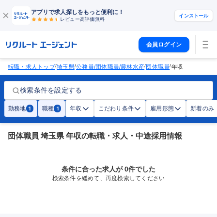
アプリで求人探しをもっと便利に！
インストール
レビュー高評価
無料
会員ログイン
/
/
/
/
転職・求人トップ
埼玉県
公務員/団体職員/農林水産
団体職員
年収
検索条件を設定する
勤務地
職種
年収
こだわり条件
雇用形態
新着のみ
1
1
団体職員 埼玉県 年収の転職・求人・中途採用情報
条件に合った求人が 0件でした
検索条件を緩めて、再度検索してください