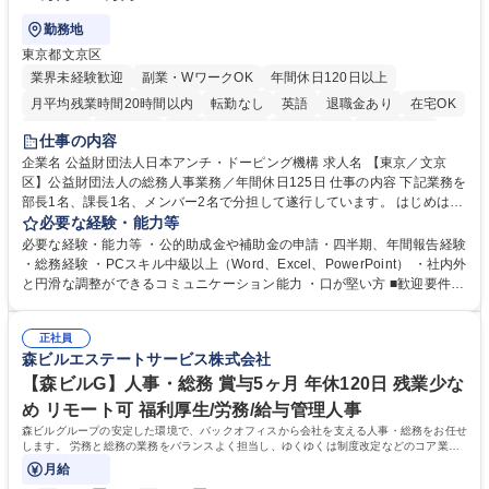
勤務地
東京都文京区
業界未経験歓迎
副業・WワークOK
年間休日120日以上
月平均残業時間20時間以内
転勤なし
英語
退職金あり
在宅OK
賞与あり
育休あり
完全週休2日制
交通費支給
土日祝休み
仕事の内容
食事補助あり
企業名 公益財団法人日本アンチ・ドーピング機構 求人名 【東京／文京
区】公益財団法人の総務人事業務／年間休日125日 仕事の内容 下記業務を
部長1名、課長1名、メンバー2名で分担して遂行しています。 はじめは担
当者として業務を覚えていただき、ゆくゆくはリーダーやマネージャーポ
必要な経験・能力等
ジションとして活躍いただくことを期待しています。 【総務・人事グルー
必要な経験・能力等 ・公的助成金や補助金の申請・四半期、年間報告経験
プの業務内容】 ・人事制度関連 ・採用活動 ・教育研修の企画、実行 ・勤
・総務経験 ・PCスキル中級以上（Word、Excel、PowerPoint） ・社内外
怠管理 ・官公庁への各種提出 ・法定の会議運営（評議員会、理事会） ・
と円滑な調整ができるコミュニケーション能力 ・口が堅い方 ■歓迎要件
コンプライアンス ・内部規程やルールの管理、整備、文書管理 ・契約関
・採用業務経験 ・英語に抵抗がない方 ・営業経験 学歴・資格 学歴：大学
連 ・衛生管理 ・防災関連・公的助成金の管理・オフィス、ファシリティ
院 大学 高専 短大 専修学校 高校 語学力： 資格：
管理 ・福利厚生関連 ・職員からの問合せ、相談対応 ・その他日常の総務
正社員
森ビルエステートサービス株式会社
業務全般 募集職種 【東京／文京区】公益財団法人の総務人事業務／年間
休日125日
【森ビルG】人事・総務 賞与5ヶ月 年休120日 残業少な
め リモート可 福利厚生/労務/給与管理人事
森ビルグループの安定した環境で、バックオフィスから会社を支える人事・総務をお任せ
します。 労務と総務の業務をバランスよく担当し、ゆくゆくは制度改定などのコア業務
にも挑戦できる、やりがいある環境です。
月給