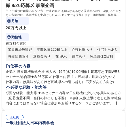
境です。社会貢献性の高い分野で専門性を磨きたい方を歓迎します。 学
職 8/26応募〆 事業企画
歴・資格 学歴：大学院 大学 高専 短大 専修学校 高校 語学力： 資格：
主に茨城県に馴染みがない方、仕事内容には興味があるけど茨城県への引っ越しに不安が
ある方向けに、地域情報を中心としたWEBセミナーを実施します。地域情報、福利厚生
情報等をお伝えします。
月給
26万円以上
勤務地
東京都台東区
業界未経験歓迎
年間休日120日以上
介護休暇あり
住宅手当あり
時短勤務あり
退職金あり
在宅OK
賞与あり
完全週休2日制
交通費支給
駅近5分以内
土日祝休み
食事補助あり
仕事の内容
企業名 日立建機株式会社 求人名 【9/2(水)19:00開催】応募意思不問WEB
セミナー/総合職★8/26応募〆 仕事の内容 主に茨城県に馴染みがない方、
仕事内容には興味があるけど茨城県への引っ越しに不安がある方向けに、
地域情報を中心としたWEBセミナーを実施します。地域情報、福利厚生情
必要な経験・能力等
報等をお伝えします。 【セミナー内容】■地域説明、周辺施設情報を中心
必要な経験・能力等 ★本セミナー内容や日立建機に少しでも興味のある方
にお伝えし、住宅相場や実際に社員がどの地域に住んでどのような生活を
（応募意思不問、当日の顔出しも不要） ※参加人数上限に達した際や職務
しているのかについてもお伝えします。日立建機には借上げ部屋制度、住
内容にあてはまらない場合は参加をお断りするケースがございます。 【主
宅手当制度、引っ越し代補助等、手厚い福利厚生もございます。■会社説
な求人】■人事 ■法務 ■新規事業開発 ■情報セキュリティ ■ITサービスマネ
明やポジション概要等についてもお話します。■WEBセミナーですので、
ジメント（ITILフレーム）等 学歴・資格 学歴：大学院 大学 語学力： 資
参加時のお顔出しも不要です。ぜひ、お気軽にエントリーください。 募集
正社員
格：
一般社団法人日本内科学会
職種 【9/2(水)19:00開催】応募意思不問WEBセミナー/総合職★8/26応募