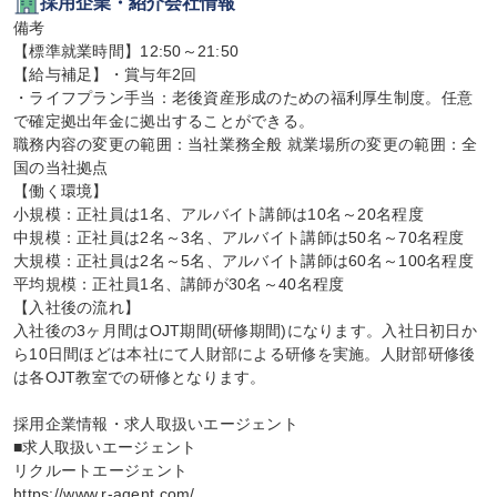
採用企業・紹介会社情報
備考

【標準就業時間】12:50～21:50

【給与補足】・賞与年2回

・ライフプラン手当：老後資産形成のための福利厚生制度。任意
で確定拠出年金に拠出することができる。

職務内容の変更の範囲：当社業務全般 就業場所の変更の範囲：全
国の当社拠点

【働く環境】

小規模：正社員は1名、アルバイト講師は10名～20名程度

中規模：正社員は2名～3名、アルバイト講師は50名～70名程度

大規模：正社員は2名～5名、アルバイト講師は60名～100名程度

平均規模：正社員1名、講師が30名～40名程度

【入社後の流れ】

入社後の3ヶ月間はOJT期間(研修期間)になります。入社日初日か
ら10日間ほどは本社にて人財部による研修を実施。人財部研修後
は各OJT教室での研修となります。

採用企業情報・求人取扱いエージェント

■求人取扱いエージェント

リクルートエージェント

https://www.r-agent.com/
