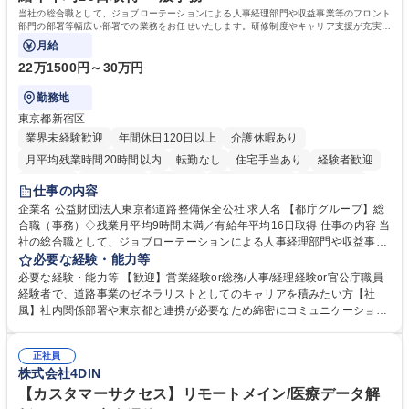
院 大学 語学力： 資格：宅地建物取引士
当社の総合職として、ジョブローテーションによる人事経理部門や収益事業等のフロント
部門の部署等幅広い部署での業務をお任せいたします。研修制度やキャリア支援が充実し
ております！ ※下記業務詳細
月給
22万1500円～30万円
勤務地
東京都新宿区
業界未経験歓迎
年間休日120日以上
介護休暇あり
月平均残業時間20時間以内
転勤なし
住宅手当あり
経験者歓迎
研修あり
退職金あり
賞与あり
完全週休2日制
交通費支給
仕事の内容
駅近5分以内
資格取得手当あり
食事補助あり
企業名 公益財団法人東京都道路整備保全公社 求人名 【都庁グループ】総
合職（事務）◇残業月平均9時間未満／有給年平均16日取得 仕事の内容 当
社の総合職として、ジョブローテーションによる人事経理部門や収益事業
等のフロント部門の部署等幅広い部署での業務をお任せいたします。研修
必要な経験・能力等
制度やキャリア支援が充実しております！ ※下記業務詳細 【業務詳細】■
必要な経験・能力等 【歓迎】営業経験or総務/人事/経理経験or官公庁職員
管理部門：広報、人事、経理など当公社の運営に係る管理業務 ■収益部
経験者で、道路事業のゼネラリストとしてのキャリアを積みたい方【社
門：駐車場の新規開拓、管理運営、新宿駅西口広場の「イベントコーナ
風】社内関係部署や東京都と連携が必要なため綿密にコミュニケーション
ー」などの管理運営 ■道路部門：整備の急がれる骨格幹線道路や木造住宅
を図っています。 【業務の魅力】■幅広く携われる：総合職（事務）で
密集地域の特定整備路線の用地取得、道路に関する普及啓発事業、都内の
は、駐車場の管理運営や道路用地の取得、公益財団法人の中枢を担う管理
道路施設や道路工事現場の見学ツアー事業 ※入社後は上記いずれかの部門
正社員
部門など多岐に渡る業務を経験できます。 ■様々なプロジェクト：駐車場
株式会社4DIN
へ配属。※業務内容変更の範囲：会社の定める業務 募集職種 【都庁グル
事業の他、新宿駅西口広場内に設置された照明を兼ねた広告「ブライトサ
ープ】総合職（事務）◇残業月平均9時間未満／有給年平均16日取得
イン」の管理運営を行うなど、事業収益を生み出す活動を積極的に行って
【カスタマーサクセス】リモートメイン/医療データ解