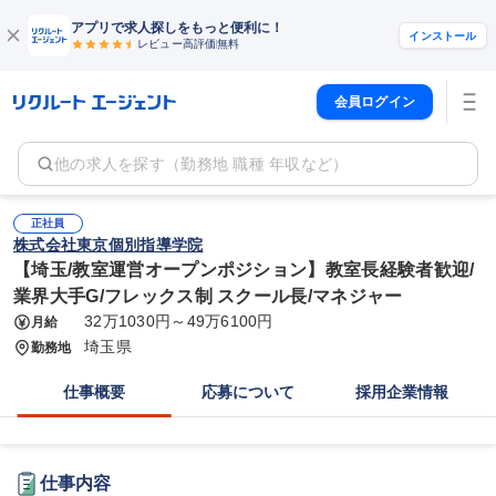
アプリで求人探しをもっと便利に！
インストール
レビュー高評価
無料
会員ログイン
他の求人を探す（勤務地 職種 年収など）
正社員
株式会社東京個別指導学院
【埼玉/教室運営オープンポジション】教室長経験者歓迎/
業界大手G/フレックス制 スクール長/マネジャー
32万1030円～49万6100円
月給
埼玉県
勤務地
仕事概要
応募について
採用企業情報
仕事内容