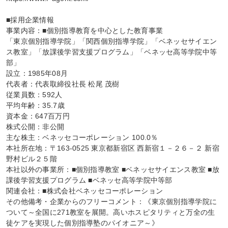
■採用企業情報

事業内容：■個別指導教育を中心とした教育事業

「東京個別指導学院」「関西個別指導学院」「ベネッセサイエン
ス教室」「放課後学習支援プログラム」「ベネッセ高等学院中等
部」

設立：1985年08月

代表者：代表取締役社長 松尾 茂樹

従業員数：592人

平均年齢：35.7歳

資本金：647百万円

株式公開：非公開

主な株主：ベネッセコーポレーション 100.0％

本社所在地：〒163-0525 東京都新宿区 西新宿１－２６－２ 新宿
野村ビル２５階

本社以外の事業所：■個別指導教室 ■ベネッセサイエンス教室 ■放
課後学習支援プログラム ■ベネッセ高等学院中等部

関連会社：■株式会社ベネッセコーポレーション

その他備考・企業からのフリーコメント：《東京個別指導学院に
ついて～全国に271教室を展開。高いホスピタリティと万全の生
徒ケアを実現した個別指導塾のパイオニア～》
