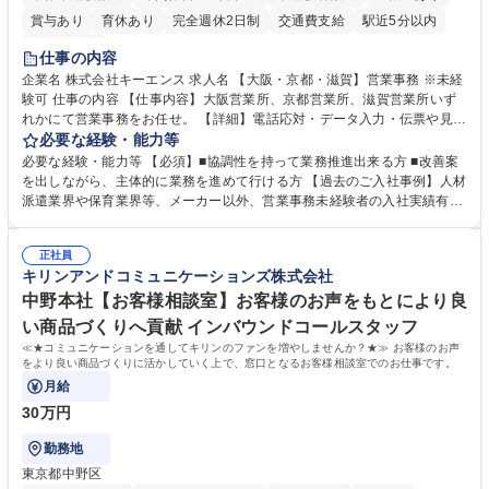
賞与あり
育休あり
完全週休2日制
交通費支給
駅近5分以内
土日祝休み
仕事の内容
企業名 株式会社キーエンス 求人名 【大阪・京都・滋賀】営業事務 ※未経
験可 仕事の内容 【仕事内容】大阪営業所、京都営業所、滋賀営業所いず
れかにて営業事務をお任せ。 【詳細】電話応対・データ入力・伝票や見積
の作成・カタログ送付・来客対応・営業所内で発生する事務業務や業務改
必要な経験・能力等
善をお任せ。 【教育制度】ご入社後、育成担当とペアになりながらOJTに
必要な経験・能力等 【必須】■協調性を持って業務推進出来る方 ■改善案
て業務を覚えていただくことが可能です。業務システムがきちんと構築さ
を出しながら、主体的に業務を進めて行ける方 【過去のご入社事例】人材
れているため、スムーズに仕事に慣れることができる環境です。また、
派遣業界や保育業界等、メーカー以外、営業事務未経験者の入社実績有
「チームで成果を出す文化」があり、良いやり方を積極的に共有しながら
【当社の事務職について】単なる事務ではなく主体性を発揮したサポート
常に改善を目指す風土のため、安心して業務に取り組んでいただけます。
により、キーエンスの付加価値向上に貢献します。ベースの定型業務に加
募集職種 【大阪・京都・滋賀】営業事務 ※未経験可
正社員
えて、お客様や社員の状況に合わせ、能動的なサポート、改善の動きも期
キリンアンドコミュニケーションズ株式会社
待され。組織を支えるスペシャリストとして、チームに貢献し、結果的に
社員から頼られる存在になることができます。平均19:30の退勤以降の業
中野本社【お客様相談室】お客様のお声をもとにより良
務の持ち帰りも禁止されており、メリハリのある働き方となります。 学
い商品づくりへ貢献 インバウンドコールスタッフ
歴・資格 学歴：大学院 大学 高専 短大 語学力： 資格：
≪★コミュニケーションを通してキリンのファンを増やしませんか？★≫ お客様のお声
をより良い商品づくりに活かしていく上で、窓口となるお客様相談室でのお仕事です。
月給
30万円
勤務地
東京都中野区