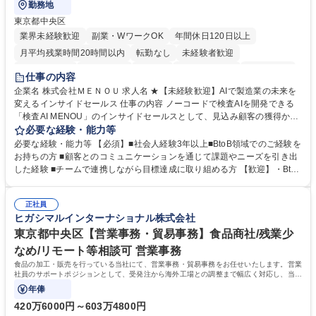
勤務地
東京都中央区
業界未経験歓迎
副業・WワークOK
年間休日120日以上
月平均残業時間20時間以内
転勤なし
未経験者歓迎
時短勤務あり
経験者歓迎
在宅OK
完全週休2日制
交通費支給
仕事の内容
駅近5分以内
土日祝休み
服装自由
企業名 株式会社ＭＥＮＯＵ 求人名 ★【未経験歓迎】AIで製造業の未来を
変えるインサイドセールス 仕事の内容 ノーコードで検査AIを開発できる
「検査AI MENOU」のインサイドセールスとして、見込み顧客の獲得から
商談機会の創出までを担っていただきます。マーケティングとフィールド
必要な経験・能力等
セールスをつなぐ役割として、 適切なタイミングで顧客とコミュニケーシ
必要な経験・能力等 【必須】■社会人経験3年以上■BtoB領域でのご経験を
ョンを取りながら、受注につながる商談機会の最大化を目指します。 【具
お持ちの方 ■顧客とのコミュニケーションを通じて課題やニーズを引き出
体的な仕事内容】 リードへの電話・メールによるアプローチ/リードナー
した経験 ■チームで連携しながら目標達成に取り組める方 【歓迎】・BtoB
チャリングおよび商談創出/CRMを活用した顧客情報の管理・分析/マーケ
SaaS企業での営業またはインサイドセールス経験 ・製造業向けの営業経
ティング施策と連携したフォローアップ/商談化率向上に向けた改善提案・
験 ・オフライン・オンラインセミナー登壇経験 ・マーケティング施策の
実行/フィールドセールスへの案件連携 募集職種 ★【未経験歓迎】AIで製
正社員
企画・実行経験 ・CRM・リードナーチャリングに関する知見 ・データを
ヒガシマルインターナショナル株式会社
造業の未来を変えるインサイドセールス
もとに営業プロセスを改善した経験 学歴・資格 学歴：大学院 大学 高専 短
大 専修学校 高校 語学力： 資格：
東京都中央区【営業事務・貿易事務】食品商社/残業少
なめ/リモート等相談可 営業事務
食品の加工・販売を行っている当社にて、営業事務・貿易事務をお任せいたします。営業
社員のサポートポジションとして、受発注から海外工場との調整まで幅広く対応し、当社
事業の根幹を支えていただきます。
年俸
420万6000円～603万4800円