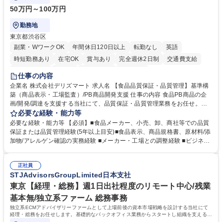
50万円～100万円
勤務地
東京都渋谷区
副業・WワークOK
年間休日120日以上
転勤なし
英語
時短勤務あり
在宅OK
賞与あり
完全週休2日制
交通費支給
駅近5分以内
中国語
土日祝休み
服装自由
仕事の内容
企業名 株式会社デリズマート 求人名 【食品品質保証・品質管理】基準構
築（商品表示・工場監査）/PB商品開発支援 仕事の内容 食品PB商品の企
画/開発/調達を支援する当社にて、品質保証・品質管理業務をお任せ。商
品規格書、食品表示、原材料/添加物/アレルゲン確認を中心に国内外メー
必要な経験・能力等
カー・工場の品質基準整備から発売後対応まで担います。 【詳細】 ■商品
必要な経験・能力等 【必須】■食品メーカー、小売、卸、商社等での品質
規格書、一括表示、栄養成分、原材料・添加物・アレルゲンの確認 ■メー
保証または品質管理経験(5年以上目安)■食品表示、商品規格書、原材料/添
カーへの修正指示・承認管理 ■国内外工場の監査、製造立会い、改善指導
加物/アレルゲン確認の実務経験 ■メーカー・工場との調整経験 ■ビジネス
■品質基準・審査フロー・管理台帳の構築 ■輸入食品の法規・表示確認 ■ク
で商談ができる日本語力 【歓迎】 ■食品表示検定 中級以上 ■QC検定2級
レーム、品質事故、商品回収時の原因調査、関係先対応、再発防止 ■小売
または3級以上■HACCPに関する研修修了 ■ISO 22000・FSSC 22000・J
企業への品質報告・問い合わせ対応 ■商品開発、物流、営業との連携 ※業
正社員
FS規格の内部監査員研修修了 ■TOEIC700点以上の英語力やビジネス上で
STJAdvisorsGroupLimited日本支社
務内容の変更の範囲：当社業務全般 募集職種 【食品品質保証・品質管
中国語での商談が可能な方 学歴・資格 学歴：大学院 大学 語学力： 資格：
理】基準構築（商品表示・工場監査）/PB商品開発支援
東京【経理・総務】週1日出社程度のリモート中心/残業
基本無/独立系ファーム 総務事務
独立系ECMアドバイザリーファームとして上場前後の資本市場戦略を設計する当社にて
経理・総務をお任せします。基礎的なバックオフィス業務からスタートし組織を支える専
任担当として広く活躍できる環境です。