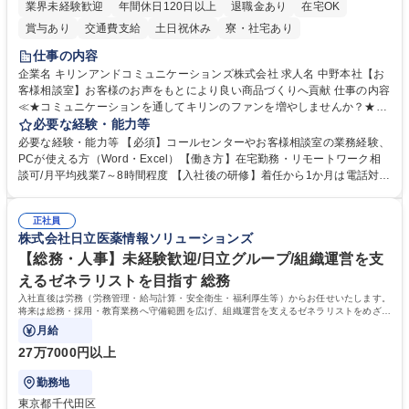
業界未経験歓迎
年間休日120日以上
退職金あり
在宅OK
賞与あり
交通費支給
土日祝休み
寮・社宅あり
仕事の内容
企業名 キリンアンドコミュニケーションズ株式会社 求人名 中野本社【お
客様相談室】お客様のお声をもとにより良い商品づくりへ貢献 仕事の内容
≪★コミュニケーションを通してキリンのファンを増やしませんか？★≫
お客様のお声をより良い商品づくりに活かしていく上で、窓口となるお客
必要な経験・能力等
様相談室でのお仕事です。 日々お客様からいただくキリングループへのご
必要な経験・能力等 【必須】コールセンターやお客様相談室の業務経験、
意見を、企業活動に活かしています。お客様からの声に迅速かつ誠意をも
PCが使える方（Word・Excel）【働き方】在宅勤務・リモートワーク相
って対応、情報提供するとともにグループ内活動に反映しています。 【具
談可/月平均残業7～8時間程度 【入社後の研修】着任から1か月は電話対応
体的には】電話応対、メール、お手紙対応、ご指摘品調査報告書作成、有
のOJTを中心に実施し、電話対応に慣れた段階でメール・手紙のOJTを実
人チャットボット対応など。 【1日の対応件数】■電話：月間一人当たり
施する予定です。独り立ち以降もしっかりフォローする体制を整えていま
平均100件前後■メール・手紙：同上40件前後 募集職種 中野本社【お客様
正社員
すのでご安心ください。 【当社について】キリングループの広報機能を担
株式会社日立医薬情報ソリューションズ
相談室】お客様のお声をもとにより良い商品づくりへ貢献
う会社として、お客様との出会いを大切にし、磨き上げたホスピタリティ
を込めてコミュニケーションをとりながら広報関連業務を行っておりま
【総務・人事】未経験歓迎/日立グループ/組織運営を支
す。 学歴・資格 学歴：大学院 大学 高専 短大 専修学校 高校 語学力： 資
えるゼネラリストを目指す 総務
格：
入社直後は労務（労務管理・給与計算・安全衛生・福利厚生等）からお任せいたします。
将来は総務・採用・教育業務へ守備範囲を広げ、組織運営を支えるゼネラリストをめざせ
ます。
月給
27万7000円以上
勤務地
東京都千代田区