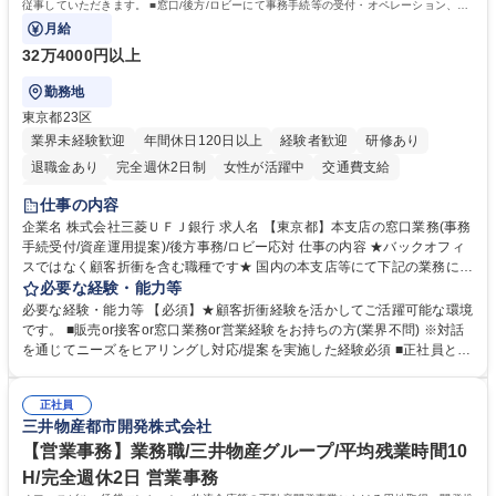
従事していただきます。 ■窓口/後方/ロビーにて事務手続等の受付・オペレーション、お
客様対応
月給
32万4000円以上
勤務地
東京都23区
業界未経験歓迎
年間休日120日以上
経験者歓迎
研修あり
退職金あり
完全週休2日制
女性が活躍中
交通費支給
土日祝休み
仕事の内容
企業名 株式会社三菱ＵＦＪ銀行 求人名 【東京都】本支店の窓口業務(事務
手続受付/資産運用提案)/後方事務/ロビー応対 仕事の内容 ★バックオフィ
スではなく顧客折衝を含む職種です★ 国内の本支店等にて下記の業務に従
事していただきます。 ■窓口/後方/ロビーにて事務手続等の受付・オペレ
必要な経験・能力等
ーション、お客様対応 ■窓口にて、ご来店された個人のお客様に対して金
必要な経験・能力等 【必須】★顧客折衝経験を活かしてご活躍可能な環境
融商品のご提案 ■効率的な事務運用の検討・構築等 ≪業務紹介：ご応募前
です。 ■販売or接客or窓口業務or営業経験をお持ちの方(業界不問) ※対話
に必ずご覧ください≫ ※記事 https://www.mysite.bk.mufg.jp/career/circle/
を通じてニーズをヒアリングし対応/提案を実施した経験必須 ■正社員とし
article17/ ※動画 https://youtu.be/H-S7HaJqqbg 募集職種 【東京都】本支
ての就業経験1年以上 【歓迎】■金融業界での就業経験■銀行での預金為替
店の窓口業務(事務手続受付/資産運用提案)/後方事務/ロビー応対
事務経験 ■金融商品の提案・販売経験 ≪魅力≫研修やOJT環境が整ってい
正社員
るので安心して入行いただけます。 幅広いキャリアの選択肢があり、公募
三井物産都市開発株式会社
や社内副業等を活用し、 一人ひとりが挑戦できるカルチャーが浸透してい
ます。 学歴・資格 学歴：大学院 大学 高専 短大 専修学校 高校 語学力：
【営業事務】業務職/三井物産グループ/平均残業時間10
資格：
H/完全週休2日 営業事務