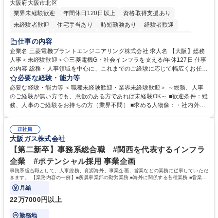
大阪府大阪市北区
業界未経験歓迎
年間休日120日以上
資格取得支援あり
未経験者歓迎
住宅手当あり
時短勤務あり
経験者歓迎
退職金あり
在宅OK
賞与あり
完全週休2日制
交通費支給
仕事の内容
駅近5分以内
土日祝休み
服装自由
寮・社宅あり
食事補助あり
企業名 三菱電機プラントエンジニアリング株式会社 求人名 【大阪】総務
人事＜未経験歓迎＞◇三菱電機G・社会インフラを支える/年休127日 仕事
の内容 総務・人事領域を中心に、これまでのご経験に応じて幅広くお任せ
します。 ＜具体的には＞ ・総務/人事労務（給与・社保・勤怠管理など）
必要な経験・能力等
・採用・教育研修 ・福利厚生運用 など ※基本的には事務所勤務ですが、
必要な経験・能力等 ＜職種未経験歓迎・業界未経験歓迎＞ ～総務、人事
採用や教育等の業務内容により、関西圏以外への日帰り・宿泊を伴う国内
のご経験が無い方でも、意欲のある方であれば未経験OK～ ■歓迎条件：総
出張もございます。 ※担当業務を持ちつつ、お互いに助け合いながら、総
務、人事のご経験をお持ちの方（業界不問） ■求める人物像：・社内外の
務部という組織として協力しながら進める体制です。 募集職種 【大阪】
関係各部門との調整を率先して行い、業務を円滑に遂行できる協調性やコ
総務人事＜未経験歓迎＞◇三菱電機G・社会インフラを支える/年休127日
ミュニケーション能力を持っている方 ・人事総務領域に興味がありゼネラ
正社員
リスト志向をお持ちの方 学歴・資格 学歴：大学院 大学 語学力： 資格：
大阪ガス株式会社
【第二新卒】事務系総合職 #関西を代表するインフラ
企業 #ポテンシャル採用 事業企画
事務系総合職として、人事総務、資源海外、事業企画、営業などの業務に従事していただ
きます。 【業務内容の一例】■所属事業部の勤労業務 ■海外に関係する各種業務 ■営業部
門の企画スタッフ、ルート営業
月給
22万7000円以上
勤務地