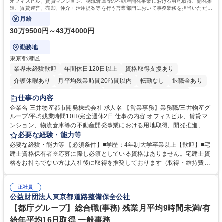
オフィスビル、賃貸マンション、物流倉庫等の不動産開発事業における用地取得、開発推
進、賃貸運営、売却、仲介・活用提案等を行う営業部門において事務業務を担当いただき
ます。
月給
30万9500円～43万4000円
勤務地
東京都港区
業界未経験歓迎
年間休日120日以上
資格取得支援あり
介護休暇あり
月平均残業時間20時間以内
転勤なし
退職金あり
在宅OK
賞与あり
育休あり
完全週休2日制
交通費支給
仕事の内容
駅近5分以内
土日祝休み
寮・社宅あり
企業名 三井物産都市開発株式会社 求人名 【営業事務】業務職/三井物産グ
ループ/平均残業時間10H/完全週休2日 仕事の内容 オフィスビル、賃貸マ
ンション、物流倉庫等の不動産開発事業における用地取得、開発推進、賃
貸運営、売却、仲介・活用提案等を行う営業部門において事務業務を担当
必要な経験・能力等
いただきます。 【詳細】・契約書管理、契約書製本、捺印対応、ファイリ
必要な経験・能力等 【必須条件】■学歴：4年制大学卒業以上【歓迎】■宅
ング、登記簿取得、調書取得・支払業務（各種費用支払、支払管理、請
建士資格保有者※応募に際し必須としている資格はありません。宅建士資
求・支払データ登録、取引先マスター申請対応）・予算作成及び予実管
格をお持ちでない方は入社後に取得を推奨しております（取得・維持費用
理・各種稟議書、報告書作成業務・各種台帳管理、交際費・会議費支払報
の一部補助あり） 【求める人物像】 ・向学心豊かで、主体的に行動でき
告書作成及び月次管理・部内総務庶務全般 など※※配属先によっては上記
る方。 ・社内外の多様な関係者と協調して業務を進められるコミュニケー
の他に担当頂く業務が発生する場合があります。 募集職種 【営業事務】
正社員
ション力がある方。 ・チャレンジを厭わず、粘り強く業務に取り組める
公益財団法人東京都道路整備保全公社
業務職/三井物産グループ/平均残業時間10H/完全週休2日
方。多様な関係者と謙虚に信頼関係を構築でき、期限を意識したスケジュ
ール管理が出来る方。※将来的に他部署（営業部門、コーポレート部門）
【都庁グループ】総合職(事務) 残業月平均9時間未満/有
へのジョブローテーションの可能性があります。 学歴・資格 学歴：大学
給年平均16日取得 一般事務