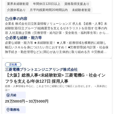
業界未経験歓迎
年間休日120日以上
資格取得支援あり
介護休暇あり
月平均残業時間20時間以内
未経験者歓迎
住宅手当あり
時短勤務あり
退職金あり
在宅OK
賞与あり
仕事の内容
育休あり
完全週休2日制
交通費支給
土日祝休み
寮・社宅あり
企業名 株式会社日立医薬情報ソリューションズ 求人名 【総務・人事】未
経験歓迎/日立グループ/組織運営を支えるゼネラリストを目指す 仕事の内
容 入社直後は労務（労務管理・給与計算・安全衛生・福利厚生等）からお
任せいたします。将来は総務・採用・教育業務へ守備範囲を広げ、組織運
必要な経験・能力等
営を支えるゼネラリストをめざせます。 ・初期業務：労働時間管理、給与
必要な経験・能力等 ★未経験歓迎！ ★人事・総務領域を横断的に経験し
計算、社会保険対応、福利厚生管理、安全衛生、健康経営推進等をお任せ
幅広いスキルを身につけたい方におすすめ！ ■労務管理(給与計算・社会保
します。ご経験に応じて、休職者管理など、幅広く経験を積んでいただき
険手続き・勤怠管理など)に関心があり主体的に取り組める方 ※労務経験
ます。 ・将来的な広がり：総務・採用・教育・税務対応・経営企画等。
者は早期にご活躍いただけます。 ■チームで仕事を推進できる方■将来は
★メンバーがマンツーマンで丁寧に教えるため、ご経験が浅くても安心！
マネジメント職として活躍したい 【尚可】■人事、労務、採用、教育業務
幅広く経験を積みたい意欲がある方に最適な環境です。 募集職種 【総
正社員
のご経験 ■労務管理（給与計算・社会保険手続き・勤怠管理など）の経験
三菱電機プラントエンジニアリング株式会社
務・人事】未経験歓迎/日立グループ/組織運営を支えるゼネラリストを目
■衛生管理者の資格をお持ちの方 学歴・資格 学歴：大学院 大学 高専 短大
指す
専修学校 高校 語学力： 資格：
【大阪】総務人事<未経験歓迎> 三菱電機G・社会イン
フラを支える/年休127日 採用人事
総務・人事領域を中心に、これまでのご経験に応じて幅広くお任せします。 ＜具体的に
は＞
月給
29万5000円～33万5000円
勤務地