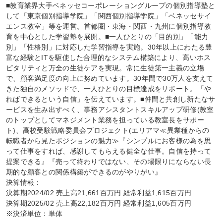
■教育業界大手ベネッセコーポレーショングループの個別指導塾と
して「東京個別指導学院」「関西個別指導学院」「ベネッセサイ
エンス教室」等を運営。首都圏・東海・関西・九州に個別指導教
育を中心とした学習塾を展開。■一人ひとりの「目的別」「能力
別」「性格別」に対応した学習指導を実施。30年以上にわたる豊
富な経験とITを駆使した合理的なシステム構築により、高いホス
ピタリティと万全の生徒ケアを実現。常に生徒第一主義の立場
で、顧客満足度の向上に努めています。30年間で30万人を支えて
きた独自のメソッドで、一人ひとりの目標達成をサポート。「や
ればできるという自信」を伝えています。■仲間と共創し新たなサ
ービスを生み出すべく、事務アシスタントスキルアップ研修(教室
のトップとしてマネジメント業務を担っている教室長をサポー
ト)、高校受験戦略委員会プロジェクト(エリアマ≪異業種からの
転職者から見たポジションの魅力≫『シンプルにお客様の為を思
って仕事をすれば、感謝してもらえる健全な仕事。自信を持って
提案できる』『売って終わりではない、その場限りにならない長
期的な顧客との関係構築ができるのがやりがい』

決算情報：

決算期2024/02 売上高21,661百万円 経常利益1,615百万円

決算期2025/02 売上高22,182百万円 経常利益1,605百万円

※決済単位：単体