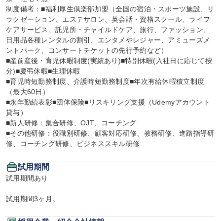
制度備考：■福利厚生倶楽部加盟（全国の宿泊・スポーツ施設、リ
ラクゼーション、エステサロン、英会話・資格スクール、ライフ
ケアサービス、託児所・チャイルドケア、旅行、ファッション、
日用品各種レンタルの割引、エンタメやレジャー、アミューズメ
ントパーク、コンサートチケットの先行予約など）

■産前産後・育児休暇制度(実績あり)■特別休暇(入社日に応じて按
分)■慶弔休暇■生理休暇

■育児時短勤務制度、介護時短勤務制度■年次有給休暇積立制度
（最大60日）

■永年勤続表彰■団体保険■リスキリング支援（Udemyアカウント
貸与）

■新人研修：集合研修、OJT、コーチング

■その他研修：役職別研修、顧客対応研修、教務研修、進路指導研
修、コーチング研修、ビジネススキル研修
試用期間
試用期間あり

試用期間3ヶ月。