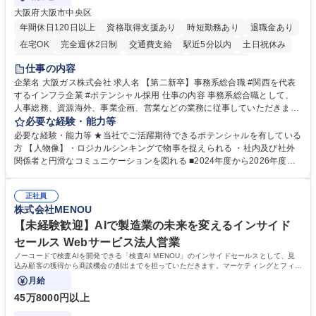
大阪府大阪市中央区
年間休日120日以上
資格取得支援あり
時短勤務あり
退職金あり
在宅OK
完全週休2日制
交通費支給
駅近5分以内
土日祝休み
服装自由
第二新卒歓迎
寮・社宅あり
食事補助あり
仕事の内容
企業名 大阪ガス株式会社 求人名 【第二新卒】事務系総合職 #関西を代表
するインフラ企業 #ポテンシャル採用 仕事の内容 事務系総合職として、
人事総務、資源海外、事業企画、営業などの業務に従事していただきま
す。 【業務内容の一例】■所属事業部の勤労業務 ■海外に関係する各種業
必要な経験・能力等
務 ■営業部門の企画スタッフ、ルート営業 【キャリアパス】入社後の配属
必要な経験・能力等 ★当社でご活躍期待できるポテンシャルを有している
ポジションで一定期間ご活躍頂いた後、本人の適性及び将来のキャリアを
方 【人物像】・ロジカルシンキングで物事を捉えられる ・社内及び社外
鑑みてジョブローテーションを行います。 【育成】OJTでの現場育成や研
関係者と円滑なコミュニケーションを図れる ■2024年度から2026年度ま
修カリキュラムを通じて、Daigasグループの業務で必要となる知識につい
での3ヵ年を対象とする「Daigasグループ中期経営計画2026」を策定しま
て学んでいただきます。 募集職種 【第二新卒】事務系総合職 #関西を代
した。https://www.osakagas.co.jp/company/press/pr2024/1777576_564
表するインフラ企業 #ポテンシャル採用
正社員
72.html ■エネルギーセキュリティの不安定化や気候変動による自然災害の
株式会社MENOU
甚大化など、これまで以上に社会課題解決の重要性が高まっています。
「未来の日常」の創造に向けて持続可能な社会の実現に貢献してまいりま
【未経験歓迎】AIで製造業の未来を変えるインサイド
す。 学歴・資格 学歴：大学院 大学 語学力： 資格：
セールス Webサービス法人営業
ノーコードで検査AIを開発できる「検査AI MENOU」のインサイドセールスとして、見
込み顧客の獲得から商談機会の創出までを担っていただきます。マーケティングとフィー
ルドセールスをつなぐ役割として、
月給
45万8000円以上