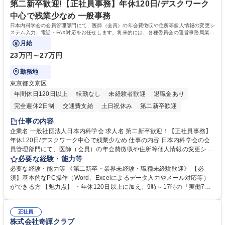
〆
第二新卒歓迎!【正社員事務】年休120日/デスクワーク
中心で残業少なめ 一般事務
日本内科学会の会員管理部門にて、医師（会員）の年会費徴収や住所等個人情報の変更シ
ステム入力、電話・FAX対応をお任せします。将来的には、各種委員会の運営事務局業務
などにも幅広く携わっていただきます。
月給
23万円～27万円
勤務地
東京都文京区
年間休日120日以上
転勤なし
未経験者歓迎
退職金あり
完全週休2日制
交通費支給
土日祝休み
第二新卒歓迎
仕事の内容
企業名 一般社団法人日本内科学会 求人名 第二新卒歓迎！【正社員事務】
年休120日/デスクワーク中心で残業少なめ 仕事の内容 日本内科学会の会
員管理部門にて、医師（会員）の年会費徴収や住所等個人情報の変更シス
テム入力、電話・FAX対応をお任せします。将来的には、各種委員会の運
必要な経験・能力等
営事務局業務などにも幅広く携わっていただきます。 【会員管理・データ
必要な経験・能力等 《第二新卒・業界未経験・職種未経験歓迎》 【必
入力業務】 ・医師（会員）の住所変更、個人情報のシステム登録・更新
須】基本的なPC操作（Word、Excelによるデータ入力やメール対応等）
・年会費の徴収管理や入金データの照合確認 【問い合わせ対応】 ・会員
ができる方 【魅力点】 ・年休120日以上に加え、9時～17時の「実働7時
（医師）からの電話、FAX、ネット申請に伴う相談受付 ・複雑な案件のへ
間勤務」で残業も少なくワークライフバランスは抜群です。 【将来的な業
のエスカレーション・連携対応 募集職種 第二新卒歓迎！【正社員事務】
務（各種委員会運営）】 ・学会内における各種委員会のスケジュール調
年休120日/デスクワーク中心で残業少なめ
正社員
整、資料作成、当日の運営サポート 学歴・資格 学歴：大学院 大学 語学
株式会社奇譚クラブ
力： 資格：