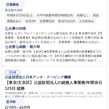
勤務地
東京都中央区
年間休日120日以上
月平均残業時間20時間以内
転勤なし
英語
退職金あり
在宅OK
交通費支給
駅近5分以内
土日祝休み
仕事の内容
企業名 ヒガシマルインターナショナル株式会社 求人名 東京都中央区【営
業事務・貿易事務】食品商社/残業少なめ/リモート等相談可 仕事の内容 食
品の加工・販売を行っている当社にて、営業事務・貿易事務をお任せいた
します。営業社員のサポートポジションとして、受発注から海外工場との
必要な経験・能力等
調整まで幅広く対応し、当社事業の根幹を支えていただきます。 ■受発注
必要な経験・能力等 【必須】■営業事務または貿易事務の経験■英語での
業務、請求書発行 ■海外工場とのスケジュール調整 ■在庫管理 ■輸入書類
メールのやり取りに抵抗感の無い方 【尚可】■商社での営業事務の経験■
の確認・作成 ■配送手配 ■通関業者を通して行う輸出入業全般 ■倉庫との
通関業務の経験。 【働き方について】所定労働時間は7時間と短めで、残
倉入れ調整等 ※ゼネラリストとしてのキャリアアップを目指すことが可能
業も月平均20時間以下です。時差出勤制度や週1日のリモート勤務も相談
です。単に商品を販売するだけでなく原料の仕入れから販売までをトータ
可能で、ワークライフバランスを保ち長期就業しやすい環境です。 【当社
ルプロデュースしているため、商品に関わる全ての業務をサポート頂きま
正社員
の強み】1991年の設立以来、外食産業を中心としたお客様の多様なニー
公益財団法人日本アンチ・ドーピング機構
す。 募集職種 東京都中央区【営業事務・貿易事務】食品商社/残業少なめ/
ズに沿った冷凍水産物等の生産・輸入・販売を一貫して手掛けています。
リモート等相談可
自社工場と海外拠点の強固な連携によるワンストップサービスが最大の強
【東京/文京区】公益財団法人の総務人事業務/年間休日
みです。 学歴・資格 学歴：大学院 大学 語学力：英語 資格：
125日 総務
下記業務を部長1名、課長1名、メンバー2名で分担して遂行しています。 はじめは担当
者として業務を覚えていただき、ゆくゆくはリーダーやマネージャーポジションとして活
躍いただくことを期待しています。
月給
27万円～35万円