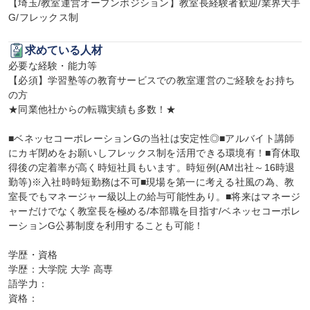
【埼玉/教室運営オープンポジション】教室長経験者歓迎/業界大手
G/フレックス制
求めている人材
必要な経験・能力等

【必須】学習塾等の教育サービスでの教室運営のご経験をお持ち
の方

★同業他社からの転職実績も多数！★

■ベネッセコーポレーションGの当社は安定性◎■アルバイト講師
にカギ閉めをお願いしフレックス制を活用できる環境有！■育休取
得後の定着率が高く時短社員もいます。時短例(AM出社～16時退
勤等)※入社時時短勤務は不可■現場を第一に考える社風の為、教
室長でもマネージャー級以上の給与可能性あり。■将来はマネージ
ャーだけでなく教室長を極める/本部職を目指す/ベネッセコーポレ
ーションG公募制度を利用することも可能！

学歴・資格

学歴：大学院 大学 高専

語学力：

資格：