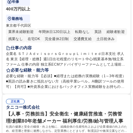
年俸
400万円以上
勤務地
東京都千代田区
業界未経験歓迎
年間休日120日以上
転勤なし
英語
経験者歓迎
残業なし
在宅OK
完全週休2日制
交通費支給
土日祝休み
仕事の内容
企業名 ＳＴＪＡｄｖｉｓｏｒｓＧｒｏｕｐＬｉｍｉｔｅｄ日本支社 求人
名 東京【経理・総務】週1日出社程度のリモート中心/残業基本無/独立系
ファーム 仕事の内容 独立系ECMアドバイザリーファームとして上場前後
の資本市場戦略を設計する当社にて経理・総務をお任せします。基礎的な
必要な経験・能力等
バックオフィス業務からスタートし組織を支える専任担当として広く活躍
必要な経験・能力等 【必須】■経理または総務の実務経験（1～3年程度）
できる環境です。 ■日常経理、月次および年次決算サポート業務 ■本国
■英語の読み書きに抵抗がない方（高校卒業レベル。AI翻訳ツールの使用
（グローバル）との英文メール対応（AI翻訳ツール等を使用しての対応で
可）【尚可】■外資系企業におけるバックオフィス実務経験をお持ちの方
問題ございません） ■オフィス環境整備、郵便物の発送・受取等の総務業
【必須・尚可要件】簿記などの特別な資格や、TOEIC等のスコアは求めて
務全般 ■その他バックオフィス関連サポート ※ご経験に合わせて無理なく
おりません。日々の事務処理を丁寧かつ正確に行える方を歓迎します。
業務をお任せします。残業も基本的には発生せず、ご自身のペースで業務
正社員
【働き方について】現在は週4日程度の在宅勤務を実施しており、ワーク
タニコー株式会社
を進めやすく定着率の高い環境です。 募集職種 東京【経理・総務】週1日
ライフバランスを重視する方に最適な環境です（フルリモートも面接で相
出社程度のリモート中心/残業基本無/独立系ファーム
談可）。【求める人物像】幅広いバックオフィス業務に柔軟に対応でき、
【人事・労務担当】安全衛生・健康経営推進・労務管
社内外と円滑にコミュニケーションを取りながら業務を推進できる方 学
理/創業80年老舗メーカー 福利厚生/労務/給与管理人事
歴・資格 学歴：大学院 大学 高専 短大 専修学校 高校 語学力： 資格：
社員の健康と安全の確保・向上を軸に、組織全体の生産性向上および企業価値の向上のた
め、経営層と密接に連携しながら、定型業務にとどまらず、制度設計や施策立案などの上