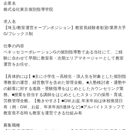
企業名

株式会社東京個別指導学院

求人名

【埼玉/教室運営オープンポジション】教室長経験者歓迎/業界大手
G/フレックス制

仕事の内容

ベネッセコーポレーションGの個別指導塾である当社にて、ご経
験に合わせて早期に教室長・次期エリアマネージャーとして教室
運営をお任せ。

【具体的には】■主に小学生～高校生・浪人生を対象とした個別指
導教室の運営、経営数字を含めた管理全般。■入塾検討者・通塾中
の顧客に対する進路・受験指導をはじめとしたカウンセリング業
務。■授業を担当する講師をはじめとしたスタッフの採用・育成、
労務管理全般。【働きやすさ】■GW,お盆,年末年始は休校推奨日
有（例：GW、お盆、年末年始5連休など)■アルバイトスタッフで
教室長不在時も教室を運営できる仕組み有

募集職種
