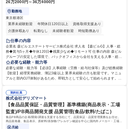
26万2000円～36万4000円
勤務地
東京都港区
業界未経験歓迎
年間休日120日以上
資格取得支援あり
介護休暇あり
転勤なし
未経験者歓迎
時短勤務あり
経験者歓迎
退職金あり
在宅OK
賞与あり
育休あり
仕事の内容
完全週休2日制
交通費支給
長期歓迎
駅近5分以内
土日祝休み
企業名 森ビルエステートサービス株式会社 求人名 【森ビルG】人事・総
務◆賞与5ヶ月◆年休120日◆残業少なめ◆リモート可 仕事の内容 森ビル
グループの安定した環境で、バックオフィスから会社を支える人事・総務
をお任せします。 労務と総務の業務をバランスよく担当し、ゆくゆくは制
必要な経験・能力等
度改定などのコア業務にも挑戦できる、やりがいある環境です。 ■勤怠管
必要な経験・能力等 【必須】人事経験（労務・給与社保等）及び総務経験
理、給与計算、社会保険手続き、年末調整等の労務管理全般 ■入退社手続
【歓迎】経理実務経験、簿記3級以上 業界未経験の方も歓迎です。マニュ
き、社内規定の改定や人事制度改定などのコア業務 ■社内イベントの企画
アルと部内OJT体制があるため、即戦力として安心して始められます。
運営やその他総務業務全般 ※労務と総務を1：1の割合でお任せ。 入社後
【魅力・やりがい】森ビルGの安定基盤で労務から総務まで幅広く携われ
は部内のOJTを中心に、あなたの経験に合わせて不足している部分はいつ
ます。定型業務に留まらず、社内規定や人事制度の改定など会社のコア業
でも質問・相談できる環境が整っているため、安心して成長できます。 募
契約社員
務に挑戦できるため、自身の成長と組織への貢献度をダイレクトに実感で
株式会社デリズマート
集職種 【森ビルG】人事・総務◆賞与5ヶ月◆年休120日◆残業少なめ◆
きます。 残業少なめ、週1日リモート可など、ワークライフバランスを保
リモート可
ち長期活躍できる環境です。 「これまでの幅広い経験を活かし、長期的な
【食品品質保証・品質管理】基準構築(商品表示・工場
キャリアを築きたい」という前向きな意欲と挑戦を全力で応援します。 学
監査)/PB商品開発支援 品質管理(食品/飲料/たばこ)
歴・資格 学歴：大学院 大学 高専 短大 専修学校 高校 語学力： 資格：日商
食品PB商品の企画/開発/調達を支援する当社にて、品質保証・品質管理業務をお任せ。
簿記検定1級 日商簿記検定2級 日商簿記検定3級
商品規格書、食品表示、原材料/添加物/アレルゲン確認を中心に国内外メーカー・工場の
品質基準整備から発売後対応まで担います。
月給