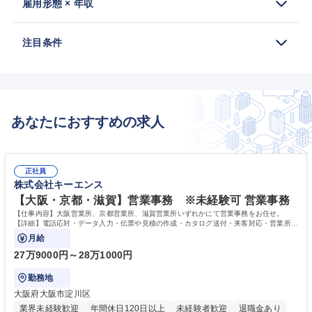
雇用形態 × 年収
注目条件
あなたにおすすめの求人
正社員
株式会社キーエンス
【大阪・京都・滋賀】営業事務 ※未経験可 営業事務
【仕事内容】大阪営業所、京都営業所、滋賀営業所いずれかにて営業事務をお任せ。
【詳細】電話応対・データ入力・伝票や見積の作成・カタログ送付・来客対応・営業所内
で発生する事務業務や業務改善をお任せ。
月給
27万9000円～28万1000円
勤務地
大阪府大阪市淀川区
業界未経験歓迎
年間休日120日以上
未経験者歓迎
退職金あり