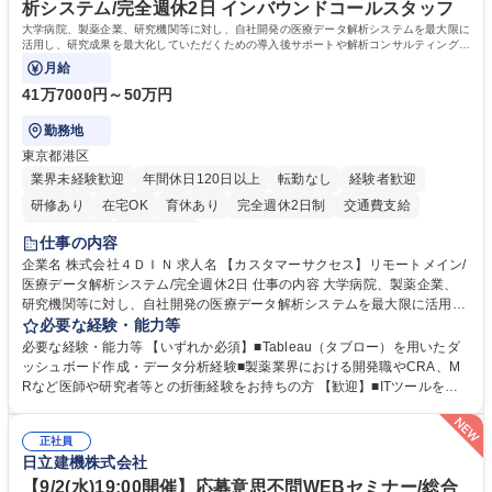
います。 学歴・資格 学歴：大学院 大学 高専 短大 専修学校 高校 語学力：
析システム/完全週休2日 インバウンドコールスタッフ
資格：
大学病院、製薬企業、研究機関等に対し、自社開発の医療データ解析システムを最大限に
活用し、研究成果を最大化していただくための導入後サポートや解析コンサルティング、
活用アドバイス業務等をお任せします。
月給
41万7000円～50万円
勤務地
東京都港区
業界未経験歓迎
年間休日120日以上
転勤なし
経験者歓迎
研修あり
在宅OK
育休あり
完全週休2日制
交通費支給
駅近5分以内
土日祝休み
仕事の内容
企業名 株式会社４ＤＩＮ 求人名 【カスタマーサクセス】リモートメイン/
医療データ解析システム/完全週休2日 仕事の内容 大学病院、製薬企業、
研究機関等に対し、自社開発の医療データ解析システムを最大限に活用
し、研究成果を最大化していただくための導入後サポートや解析コンサル
必要な経験・能力等
ティング、活用アドバイス業務等をお任せします。 ■活用コンサルティン
必要な経験・能力等 【いずれか必須】■Tableau（タブロー）を用いたダ
グ：疾患再発率の調査や薬剤効果の可視化等の目的に合わせ、プラットフ
ッシュボード作成・データ分析経験■製薬業界における開発職やCRA、M
ォーム上で可能な解析手法を提案 ■オンボーディング：ツールの操作説明
Rなど医師や研究者等との折衝経験をお持ちの方 【歓迎】■ITツールを用
に加え医療統計やデータ抽出の基礎レクチャー■開発へのフィードバッ
いた顧客サポート経験 【働き方】リモートメインのため、どこからでも参
ク：ユーザー要望を開発部門へ繋ぎ、プロダクトの利便性向上へ貢献。医
画可能です。オンラインツール（ZoomやTeams等）を用いた柔軟なサポ
療現場のDX化を推進するやりがいがあります。【業務内容の変更範囲】
正社員
ート体制を構築しています。 【採用背景】導入先が急増しており、専任の
日立建機株式会社
当社の指定する業務 募集職種 【カスタマーサクセス】リモートメイン/医
カスタマーサクセス組織を強化するための増員採用です。営業担当からの
療データ解析システム/完全週休2日
丁寧なOJTがあり、医療データ解析の専門知識をキャッチアップできる環
【9/2(水)19:00開催】応募意思不問WEBセミナー/総合