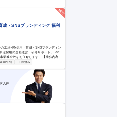
力】社内外問わず協働が発生するため、コミ
が可能です。労務・人事関係の資格（各種
)】JR東海グループ/フレックス/手当充実◎
育成・SNSブランディング 福利
業務全般をお任せします。 【業務内容詳
LinkedInやInstagram等のSNS企
週休2日制
土日祝休み
将来的にグローバルへ活躍の幅を広げられる環
長坂】★未経験歓
求人探