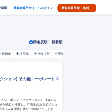
企業様
登録者専用サイトへログイン
新規会員登録（無料）
関連度順
新着順
川崎市
埼玉県
神奈川県
千葉市
大阪府
千葉県
クション) その他コーポレートス
経験を幅広く拝見し、可能性のあるポジショ
面接（人事面接）後にご連絡いたします