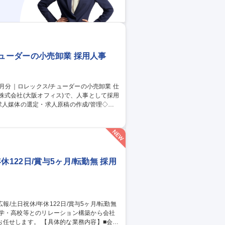
チューダーの小売卸業 採用人事
株式会社(大阪オフィス)で、人事として採用
選考・面接/採用イベントの日程調整◇面接
・立案・運営◇内定者フォロー（懇親会・
。 ※採用管理システムは新卒・中途ともに
か月分｜ロレックス/チューダーの小売卸業
122日/賞与5ヶ月/転勤無 採用
大学・高校等とのリレーション構築から会社
的な業務内容】■会社