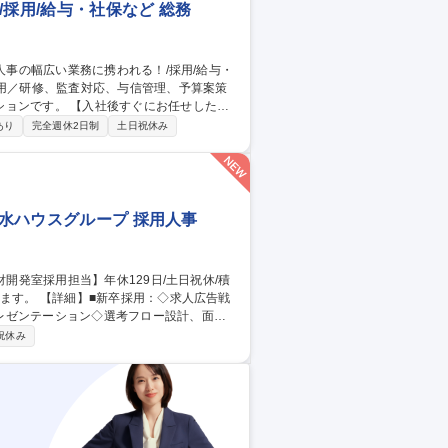
採用/給与・社保など 総務
ぐにお任せしたい
改定、運用■与信管理■各種実務対応■請求
あり
完全週休2日制
土日祝休み
る業務／監査対応（ISO9001／ISO140
■管理会計資料（PL作成等）／経費予算の
/採用/給与・社保など
積水ハウスグループ 採用人事
レゼンテーション◇選考フロー設計、面
祝休み
善施策の立案・実行 ■社員のスキルアップに
 募集職種 【大阪/人財