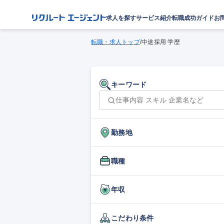
求人を探す
サービス紹介
転職成功ガイド
お
転職・求人トップ
/
中途採用 学歴
キーワード
勤務地
職種
年収
こだわり条件