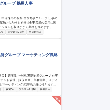
グループ 採用人事
北海道から九州まで当社全事業所の採用に関
ーションを取りながら業務を進めます。
トの選定・準備・出席、候補学生との連
あり
完全週休2日制
土日祝休み
採用方法・業者選定、採用業者との打ち合
・労務管理・人事システム・部の予算作成な
秋葉原/採用担当】
地所グループ マーケティング戦略
テナント管理、販促企画、集客営業、メディ
/マーケティング知識等が身に付きます
客営業 3.マーケティング制作物の在庫管理
り
在宅OK
完全週休2日制
服装自由
6.各種キャンペーンの実行･運営 7.HPの更
 10.テナント研修、衛生検査の実施等（業務
営業】管理職 ※全国/三菱地所グループ