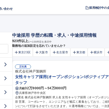
採用検討中の
問い合わせ
中途採用 学歴の転職・求人・中途採用情報
923
件以上
1
〜
100
件目を表示中
勤務地の追加設定を忘れていませんか？
東京23区
大阪市
名古屋市
東京都
横浜市
正社員
株式会社神戸製鋼所
女性キャリア採用(オープンポジション/ポジティブア
タッフ
32万9000円～54万8000円
月給
兵庫県神戸市中央区
企業名 株式会社神戸製鋼所 求人名 女性キャリア採用（オープンポジション／ポジティブアクション） 仕事の内
容 営業、コーポレート、エンジニアなど幅広く募集をしており、ご
ンについて打診をさせていただきます。※選考職種については、一次