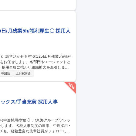
 ■短時間勤務制度（育児・介護） ■テレワー
休業からの早期復帰を希望するものの、子供を
した従業員に対して、認可保育所の利用料
日/月残業5h/福利厚生〇 採用人
、採用全般に携わり組織拡大を牽引しま
中国語
土日祝休み
集計およびデータ分析■各部門の採用ニーズ
やグローバル人材の採用など、社内外のコ
レックス/手当充実 採用人事