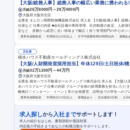
【大阪/総務人事】総務人事の幅広い業務に携われる!/
26万6000円～29万4000円
月給
大阪府大阪市北区
企業名 オムロン関西制御機器株式会社 求人名 【大阪/総務人事】総務人事の幅広い業務に携われる！/採用/給与・
社保など 仕事の内容 ■会社設備や車両管理、社内制度の改定、人材採用／研修、監査対応、与信管理、予算案策
定など、庶務から経営に近い領域まで幅広く担う管理部門の中心ポジションです。 【入社後す
業務】■採用業務（新卒・中途）■車両・ファシリティ管理■社内制度の
業界未経験歓迎
年間休日120日以上
月平均残業時間20時間以内
退職金
書管理■給与・社会保険対応 【ゆくゆくお任せしたい業務】■安全衛生に係
01）■社員研修対応／人事制度の改定、立案／人事異動、組織変更対応
策定 募集職種 【大阪/総務人事】総務人事の幅広い業務に携われる！
正社員
積水ハウス不動産ホールディングス株式会社
【大阪/人財開発室採用担当】年休129日/土日祝休/
32万1200円～44万円
月給
大阪府大阪市北区
企業名 積水ハウス不動産ホールディングス株式会社 求人名 【大阪/人財開発室採用担当】年休129日/土日祝休/積
水ハウスグループ 仕事の内容 グループ全体の採用業務を担当いただきます。 【詳細】■新卒採用：◇求人広告戦
略検討◇インターン・イベント等の企画運営、説明会での学生へのプ
接、クロージング面談 ■中途採用：◇エージェント対応、媒体選定、その他採用手法の立案、運営◇母集団形成～
業界未経験歓迎
年間休日120日以上
退職金あり
完全週休2日制
土日
選考～内定者フォローまでの一連の業務 ■採用状況の分析に基づく改
向けたフォローアップ研修や階層別研修の企画・運営 （変更範囲：会社の指示する業務）
開発室採用担当】年休129日/土日祝休/積水ハウスグループ
求人探し
入社まで
から
サポートします！
求人の紹介をはじめ、書類添削や面談対策
内定後の手続きまであなたの転職活動をサポートします。