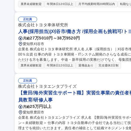
説明会の企画・実施（学校訪問含む）■求人票作成／求人媒体選定／S
業界未経験歓迎
年間休日120日以上
月平均残業時間20時間以内
転勤な
等） ■入社までのフォロー■インターンやオープンカンパニーの企画
は調整可★現任者から丁寧なOJTあり／業務はマニュアル化されていま
集職種 【松阪市/採用人事】大学等への採用広報/土日祝休/年休122日/
正社員
株式会社トヨタ車体研究所
人事(採用担当)|刈谷市/働き方 /採用企画も挑戦可/トヨ
27万5010円～38万9520円
月給
愛知県刈谷市
企業名 株式会社トヨタ車体研究所 求人名 人事（採用担当）｜刈谷市/働き方◎/採用企画も挑戦可/トヨタ車体(株)1
00％出資 仕事の内容 トヨタ車開発・ITシステム開発のさらなる成長に向けて、愛知県での採用強化を推進してい
ただける方を募集します。中途・新卒採用の実務だけでなく、母集団
ションです。 ・中途採用・新卒採用の企画／実行 ・求人票作成・媒体運用 ・人材紹介会社との折衝・改善提案
業界未経験歓迎
年間休日120日以上
退職金あり
完全週休2日制
・面接調整・候補者対応・選考推進 ・内定～入社フォロー など ※
析にも携わっていただきます。 募集職種 人事（採用担当）｜刈谷市/働き方◎/採用企画も挑戦可/トヨタ車体(株)1
00％出資
正社員
株式会社トヨタエンタプライズ
【豊田/海外実習生サポート職】実習生事業の責任者補
員教育/研修人事
25万円以上
月給
愛知県豊田市
企業名 株式会社トヨタエンタプライズ 求人名 【豊田/海外実習生サポート職】実習生事業の責任者補佐ポジショ
ン＜未経験歓迎＞ 仕事の内容 トヨタ自動車の子会社である当社にて技能実習生事業の企画立案・運営から労務管
理までを統括いただきます。責任者の補佐として組織マネジメント全