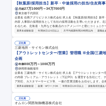
【秋葉原/採用担当】新卒・中途採用の担当/住友商事
27万1000円～34万7000円
月給
東京都千代田区
企業名 住商アグリビジネス株式会社 求人名 【秋葉原/採用担当】新卒・中途採用の担当/住友商事グループ 仕事の
内容 人事部の採用担当として当社の採用活動を主導いただきます。
わるため、北海道・九州など各拠点のコアメンバーと密にコミュニケ
【新卒】採用計画作成、採用イベントの運営、大学訪問、出展イベン
業界未経験歓迎
年間休日120日以上
月平均残業時間20時間以内
退職金
絡、面接担当など（大卒・高卒とも発生）【中途】求人内容の作成、
わせ、面談・面接担当など ★採用業務が主な担当ですが、人材育成
どにも携わっていただき、将来的に部の中核人材としての活躍を期待しています。 募集職種 【
正社員
新卒・中途採用の担当/住友商事グループ
三菱地所・サイモン株式会社
【アウトレットセンター/営業】管理職 ※全国/三菱
企画
800万円～1000万円
年俸
静岡県御殿場市
企業名 三菱地所・サイモン株式会社 求人名 【アウトレットセンター/営業】管理職 ※全国/三菱地所グループ 仕事
の内容 プレミアム・アウトレット（下記PO）を運営する当社にて、
ア対応、カスタマーサービス等、一連の営業活動をお任せします。企画
【詳細】1.テナント情報の収集、販促企画立案実施 2.近隣への団体集
業界未経験歓迎
副業・WワークOK
年間休日120日以上
資格取得支援あ
4.ポスター/ブローシャ―/マップ等の補充作業 5.プロモーションの促進 
新 8.クーポン券やその他のデータ整理 9.メディアからの取材依頼対応
の変更範囲：全社業務） 募集職種 【アウトレットセンター/
正社員
オムロン関西制御機器株式会社