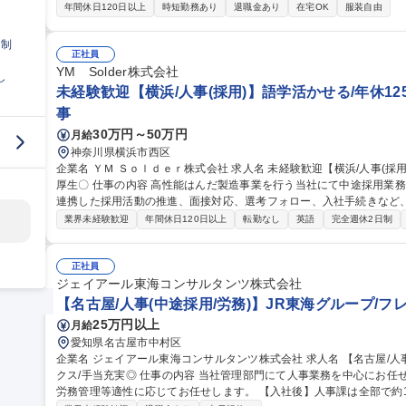
【制度】■産前産後休暇 ■育児休業：取得率99.1%（2020年度実績）
年間休日120日以上
時短勤務あり
退職金あり
在宅OK
服装自由
ク ■フレックスタイム制 ■育児休業からの早期復帰支援制度：育児
認可保育所に入れることができずやむなく認可外保育所に入れて復帰
日制
との差額を補助金として支給する制度。■育児のための特別休暇 募集職種 女性キャリア採用（オープンポジショ
正社員
ン／ポジティブアクション）
YM Solder株式会社
し
未経験歓迎【横浜/人事(採用)】語学活かせる/年休125
事
30万円～50万円
月給
神奈川県横浜市西区
企業名 ＹＭ Ｓｏｌｄｅｒ株式会社 求人名 未経験歓迎【横浜/人事(採用)】語学活かせる/年休125日/月残業5h/福利
厚生〇 仕事の内容 高性能はんだ製造事業を行う当社にて中途採用業務をお任せします。各部門やエージェントと
連携した採用活動の推進、面接対応、選考フォロー、入社手続きなど
す。 ■中途採用業務全般（求人作成、応募者対応、日程調整など）■人材紹介会社・求人媒体との連携および折衝
業界未経験歓迎
年間休日120日以上
転勤なし
英語
完全週休2日制
■面接対応・選考フォロー・入社手続きの進行■採用関連資料の管理・
のヒアリングと採用計画の推進※語学力を活かし、海外拠点との連携
ミュニケーションを円滑に進めていただきます。 募集職種 未経験歓迎【横浜/人事(採用)】語学活かせる/年休125
正社員
日/月残業5h/福利厚生〇
ジェイアール東海コンサルタンツ株式会社
【名古屋/人事(中途採用/労務)】JR東海グループ/フ
25万円以上
月給
愛知県名古屋市中村区
企業名 ジェイアール東海コンサルタンツ株式会社 求人名 【名古屋/人事(中途採用/労務)】JR東海グループ/フレッ
クス/手当充実◎ 仕事の内容 当社管理部門にて人事業務を中心にお任せします。各種人事制度の運用、中途採用・
労務管理等適性に応じてお任せします。 【入社後】人事課は全部で約10名。経験豊富な先輩社員がフォローしま