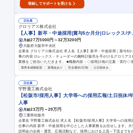
登録してサポートを受ける
正社員
グロリアス株式会社
【人事】新卒・中途採用|賞与6か月分|ロレックス/
27万5000円～32万3200円
月給
大阪府大阪市中央区
企業名 グロリアス株式会社 求人名 【人事】新卒・中途採用｜賞与6か月分｜ロレックス/チューダーの小売卸業 仕
事の内容 ロレックス・チューダーの腕時計販売を手がけるグロリアス
業務をご担当いただきます。 ■職務内容：◇採用計画の立案・実行◇求人媒体の選定・求人原稿の作成/管理◇新
卒・中途募集にかかわる応募者管理（採用管理システム使用）◇書類
業界未経験歓迎
退職金あり
完全週休2日制
土日祝休み
官対応◇採用業者との打ち合わせ◇説明会やインターンシップの企画
面談の実施）◇その他、部署に付随する業務 ※月に数回程度出張あり
HRMOSを使用。 募集職種 【人事】新卒・中途採用｜賞与6
正社員
宇野重工株式会社
【松阪市/採用人事】大学等への採用広報/土日祝休/年休
人事
23万円～29万円
月給
三重県松阪市
企業名 宇野重工株式会社 求人名 【松阪市/採用人事】大学等への採用広報/土日祝休/年休122日/賞与5ヶ月/転勤無
仕事の内容 新卒・中途採用を中心とした人事業務をお任せします。
説明会の企画・運営、広報活動など、採用における上流～下流までをお任せします。 【具体