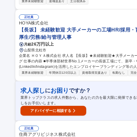
すので、人事業務微経験の方でも安心ください。 【ポジションの魅
業界未経験歓迎
退職金あり
土日祝休み
ュニケーションを通じて様々な人と関わりながら幅広くスキルアップ
手当）がございます。 募集職種 【名古屋/人事(中途採用/労務
正社員
HOYA株式会社
【長坂】 未経験歓迎 大手メーカーの工場HR/採用・
厚生/労務/給与管理人事
26万円以上
月給
山梨県北杜市
企業名 ＨＯＹＡ株式会社 求人名 【長坂】★未経験歓迎★大手メーカーの工場HR/採用・育成・SNSブランディン
グ 仕事の内容 ■半導体部材世界No.1メーカーの長坂工場にて、新卒・中途採用の企画運営、研修サポート、SNS
(LinkedIn/Instagram)を活用したエンプロイヤーブランディング等の人事
細】(1)新卒・中途採用の企画・運営 (2)階層別・専門研修の運営サポート (3)
業界未経験歓迎
年間休日120日以上
資格取得支援あり
転勤なし
完全
画・運用による採用ブランディング (4)その他人材育成関連業務 ★
境です。未経験の方も先輩社員のサポートのもとで安心して業務を開始できます。 募集職種 【
迎★大手メーカーの工場HR/採用・育成・SNSブランディング
求人探し
お困り
に
ですか？
業界トップクラスの求人件数から、あなたの力を最大限に発揮できる
しをお手伝いします。
アドバイザーに相談する
正社員
住商アグリビジネス株式会社