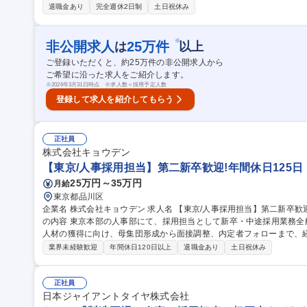
るようサポートをお任せ！ 【具体的には】 ★トヨタ自動車で勤務する技能実習生やサポート担当を統括する業務
退職金あり
完全週休2日制
土日祝休み
★ ■制度や仕組みの見直しや新規設計/効率的な運営体制の構築 ■新規
活状況、実習状況の確認及びサポート業務 ■労務管理、人材育成、品質管理 など 募集職種 【豊田
ート職】実習生事業の責任者補佐ポジション＜未経験歓迎＞
※
非公開求人
25
万件
は
以上
ご登録いただくと、約
25
万件の非公開求人から
ご希望に沿った求人をご紹介します。
※
2026年3月31日時点 ※求人数＝採用予定人数
登録して求人を紹介してもらう
正社員
株式会社キョウデン
【東京/人事採用担当】第二新卒歓迎!年間休日125
25万円～35万円
月給
東京都品川区
企業名 株式会社キョウデン 求人名 【東京/人事採用担当】第二新卒歓迎！年間休日125日・フレックス有◎ 仕事
の内容 東京本部の人事部にて、採用担当として新卒・中途採用業務
人材の獲得に向け、母集団形成から面接調整、内定者フォローまで、
す。 【入社後の流れ】まずは先輩社員のOJTで採用の基礎から学びます。 【働き方】フレックス勤務を活用し、
業界未経験歓迎
年間休日120日以上
退職金あり
土日祝休み
個人の裁量でメリハリのある働き方が可能です。残業も少なくプライ
採用業務で経験を積んだ後は、労務や人事制度企画などへのステップ
創る人材採用を通じて、組織の成長に直接貢献できるポジションです。 募集職種 【東京/人事採用担当】第二
正社員
歓迎！年間休日125日・フレックス有◎
日本ジャイアントタイヤ株式会社