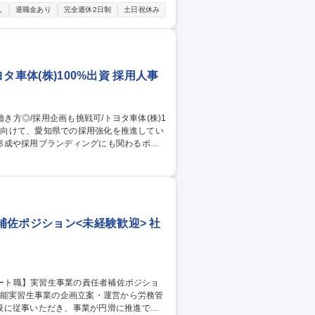
NS運用■応募者対応（書類選考、面接調整
し
退職金あり
完全週休2日制
土日祝休み
・運営 ★これまでのご経験に応じて業務範囲
せんが、実務を通じて習得可能です。 募
賞与5ヶ月/転勤無
タ車体(株)100%出資 採用人事
形成や採用ブランディングにも関わるポジ
経験や志向に応じ、採用戦略の立案やデータ分
佐ポジション<未経験歓迎> 社
般に従事いただき、事業が円滑に推進でき