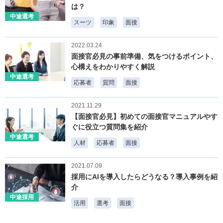
は？
中途選考
スーツ
印象
面接
2022.03.24
面接官必見の事前準備、気をつけるポイント、
心構えをわかりやすく解説
中途選考
応募者
質問
面接
2021.11.29
【面接官必見】初めての面接官マニュアルやす
ぐに役立つ質問集を紹介
中途選考
人材
応募者
面接
2021.07.09
採用にAIを導入したらどうなる？導入事例を紹
介
中途採用
活用
選考
面接