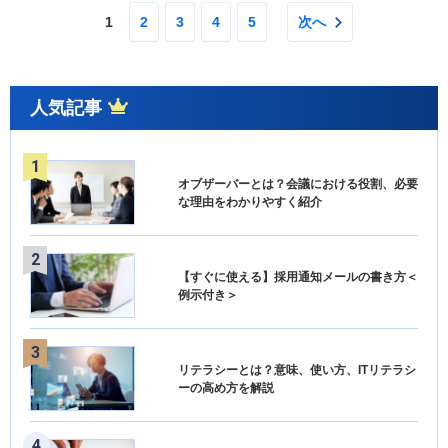
1
2
3
4
5
次へ
人気記事
オブザーバーとは？会議における役割、必要
な理由をわかりやすく紹介
【すぐに使える】採用通知メールの書き方＜
例示付き＞
リテラシーとは？意味、使い方、ITリテラシ
ーの高め方を解説