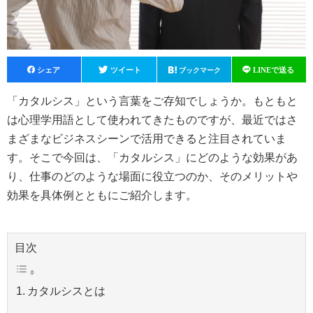
F
T
H
Li
a
wi
at
n
「カタルシス」という言葉をご存知でしょうか。もともと
c
tt
e
e
は心理学用語として使われてきたものですが、最近ではさ
e
er
n
まざまなビジネスシーンで活用できると注目されていま
b
a
す。そこで今回は、「カタルシス」にどのような効果があ
o
り、仕事のどのような場面に役立つのか、そのメリットや
効果を具体例とともにご紹介します。
o
k
目次
カタルシスとは