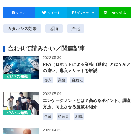
F
T
H
Li
a
wi
at
n
c
tt
e
e
カタルシス効果
感情
浄化
e
er
n
b
a
合わせて読みたい／関連記事
o
2022.05.30
RPA（ロボットによる業務自動化）とは？AIと
o
の違い、導入メリットを解説
k
ビジネス知識
導入
業務
自動化
2022.05.09
エンゲージメントとは？高めるポイント、調査
方法、向上させる施策を紹介
ビジネス知識
企業
従業員
組織
2022.04.25