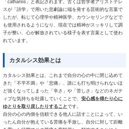
「catharsis」と表記されます。古くは哲学者アリストテレ
スが「詩学」で用いた悲劇論に端を発する芸術的な言葉で
したが、転じて心理学や精神医学、カウンセリングなどで
も使用されるようになり、現在では精神がスッキリして調
子が整い、心が解放されている様子を表す言葉として使わ
れています。
カタルシス効果とは
カタルシス効果とは、これまで自分の心の中に閉じ込めて
きた「不平不満」や「悲痛」、誰にも打ち明けられないほ
ど強くなってしまった「辛さ」や「苦しさ」などのネガテ
ィブな気持ちを吐露していくことで、
安心感を得たり心に
ゆとりを取り戻したりすること
です。
自分の心の内側を信頼できる他人に話すことによって、い
ったん自分が抱えている苦痛を手放し、自分に対して距離