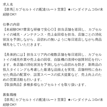
求人名

【群馬│カプセルトイの配達/ルート営業】★バンダイナムコGr/未
経験OK!!

仕事の内容

【未経験OK!!豊富な研修で安心◎】担当店舗を巡回し、カプセル
トイの補充・メンテナンス・売上金回収を担当。店舗ごとの消化
状況を予測しながら、品切れの無いように毎日巡店しながら商品
補充をしていただきます。

【具体的には】担当エリア内の複数店舗を毎日巡回し、カプセル
トイの補充作業や売上金の回収、自販機の清掃や故障対応を行い
ます。各店舗の消化状況を予測しながら品切れを防ぎ、新商品の
投入タイミングも考慮した最適な品揃えを実現。店舗特性に合わ
せた商品の配置や、設置スペースの拡大提案など、売上向上のた
めの営業活動も行います。

【取扱商品】多種多様なカプセルトイを取り扱います。

募集職種

【群馬│カプセルトイの配達/ルート営業】★バンダイナムコGr/未
経験OK!!