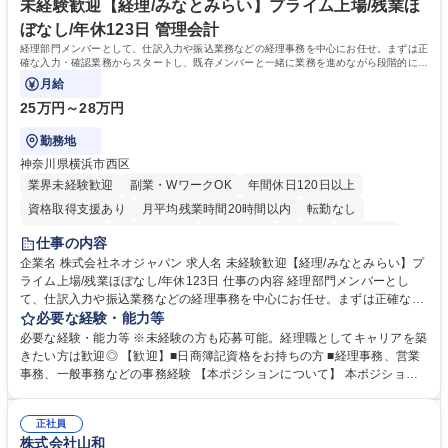
ープ】総合職（事務）◇残業月平均9時間未満／有給年平均16日取得
イン」の管理運営を行うなど、事業収益を生み出す活動を積極的に行って
未経験歓迎【経理/みなとみらい】プライム上場/残業ほ
います。 学歴・資格 学歴：大学院 大学 高専 短大 専修学校 高校 語学力：
ぼなし/年休123日 管理会計
資格：
経理部門メンバーとして、仕訳入力や振込業務などの経理事務を中心にお任せ。まずは正
確な入力・確認業務からスタートし、既存メンバーと一緒に業務を進めながら段階的に経
理知識を身につけていただきます。
月給
25万円～28万円
勤務地
神奈川県横浜市西区
業界未経験歓迎
副業・WワークOK
年間休日120日以上
資格取得支援あり
月平均残業時間20時間以内
転勤なし
未経験者歓迎
時短勤務あり
退職金あり
在宅OK
賞与あり
仕事の内容
完全週休2日制
交通費支給
駅近5分以内
土日祝休み
服装自由
企業名 株式会社ネオジャパン 求人名 未経験歓迎【経理/みなとみらい】プ
ライム上場/残業ほぼなし/年休123日 仕事の内容 経理部門メンバーとし
寮・社宅あり
て、仕訳入力や振込業務などの経理事務を中心にお任せ。まずは正確な入
力・確認業務からスタートし、既存メンバーと一緒に業務を進めながら段
必要な経験・能力等
階的に経理知識を身につけていただきます。 【具体的には】 ■社内稟議に
必要な経験・能力等 ※未経験の方も応募可能。経理職としてキャリアを築
基づく仕訳入力 ■月末の振込業務 ■明細作成 ■伝票処理、記帳業務 ■既存
きたい方は歓迎◎ 【歓迎】■日商簿記資格をお持ちの方 ■経理事務、営業
メンバーの業務サポート 【将来的には】 ■月次決算補助 ■四半期・年次決
事務、一般事務などの事務経験 【本ポジションについて】 本ポジション
算補助 ■有価証券報告書など開示資料作成補助 ■海外子会社を含む連結決
の魅力は、プライム上場企業の経理部門で、未経験から経理キャリアをス
算補助 ※3～5年程度を目安に、徐々に決算業務へ業務範囲を広げていく
タートできる点です。まずは仕訳入力や振込業務など基礎的な業務から担
想定です。 募集職種 未経験歓迎【経理/みなとみらい】プライム上場/残業
正社員
当し、3～5年をかけて月次決算・四半期決算・開示資料作成補助などへス
株式会社山和
ほぼなし/年休123日
テップアップできます。また、残業は通常月ほぼなく、決算月でも10時間