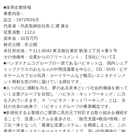
■採用企業情報

事業内容：

設立：1972年05月

代表者：代表取締役社長 仁禮 康太

従業員数：112人

資本金：10百万円

株式公開：非公開

本社所在地：〒111-0043 東京都台東区 駒形２丁目４番５号

その他備考・企業からのフリーコメント：【当社について】

■バンダイナムコグループの一員であるハピネットは、国内シェア
トップクラスのおもちゃの中間流通業を中心に、CD・DVD・ビデ
オゲームカプセル玩具・カードゲームなど幅広いエンタテインメ
ント商材を世の中に届けている商社です。

■人々の心に感動を与え、夢のある未来という社会的価値を創って
いく企業グループを目指し「ハピネス・ネットワーキング」に力
を入れていきます。※「ハピネス・ネットワーキング」とは、当
社の社名の由来で、ハピネットグループの事業概念です。

■多様化するお客様のご要望に高次元で対応する取り組みを継続す
ることで、流通システムを進歩させ、「販売支援×物流×情報」が
三位一体となった「最適な流通システム」を構築しました。この
最適な流通システムをベースとすることで、高い付加価値の「物