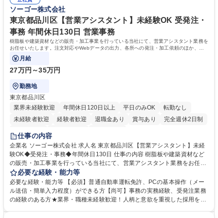
指定する業務 募集職種 横浜市【共済金支払事務】金融保険業界経験歓迎/
務へのキャリアチェンジ希望者も大歓迎です！ 学歴・資格 学歴：大学院
ソーゴー株式会社
各種手当充実/転勤無
大学 高専 短大 専修学校 高校 語学力： 資格：
東京都品川区【営業アシスタント】未経験OK 受発注・
事務 年間休日130日 営業事務
樹脂板や建築資材などの販売・加工事業を行っている当社にて、営業アシスタント業務を
お任せいたします。注文対応やWebデータの出力、各所への発注・加工依頼のほか、電
話・メール対応等の事務業務を担当します。
月給
27万円～35万円
勤務地
東京都品川区
業界未経験歓迎
年間休日120日以上
平日のみOK
転勤なし
未経験者歓迎
経験者歓迎
退職金あり
賞与あり
完全週休2日制
交通費支給
駅近5分以内
土日祝休み
仕事の内容
企業名 ソーゴー株式会社 求人名 東京都品川区【営業アシスタント】未経
験OK◆受発注・事務◆年間休日130日 仕事の内容 樹脂板や建築資材など
の販売・加工事業を行っている当社にて、営業アシスタント業務をお任せ
いたします。注文対応やWebデータの出力、各所への発注・加工依頼のほ
必要な経験・能力等
か、電話・メール対応等の事務業務を担当します。 ■受注・発注業務：FA
必要な経験・能力等 【必須】普通自動車運転免許、PCの基本操作（メー
Xによる注文対応、Web発注データのプリントアウト、各仕入先・協力会
ル送信・簡単入力程度）ができる方【尚可】事務の実務経験、受発注業務
社への発注および加工依頼等 ■納品書・請求書の作成および発送手配 ■商
の経験のある方★業界・職種未経験歓迎！人柄と意欲を重視した採用を行
品手配・在庫確認・納期調整 ■電話・メールでの問い合わせ対応および付
っています。 【要件】未経験歓迎！未経験からスタートして長く勤務する
随する事務全般 ※高度なPCスキルは不要です。【業務内容の変更範囲】
社員が多数在籍しています。 【求める人物像】納期優先の業界のため状況