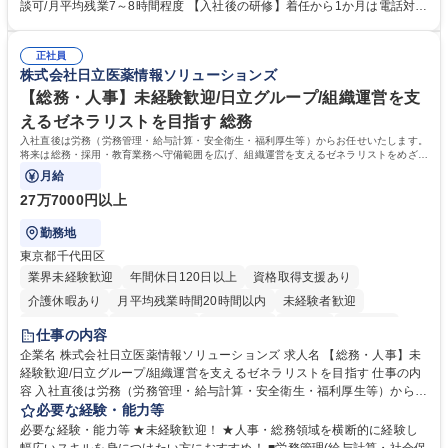
って対応、情報提供するとともにグループ内活動に反映しています。 【具
談可/月平均残業7～8時間程度 【入社後の研修】着任から1か月は電話対応
体的には】電話応対、メール、お手紙対応、ご指摘品調査報告書作成、有
のOJTを中心に実施し、電話対応に慣れた段階でメール・手紙のOJTを実
人チャットボット対応など。 【1日の対応件数】■電話：月間一人当たり
施する予定です。独り立ち以降もしっかりフォローする体制を整えていま
平均100件前後■メール・手紙：同上40件前後 募集職種 中野本社【お客様
正社員
すのでご安心ください。 【当社について】キリングループの広報機能を担
株式会社日立医薬情報ソリューションズ
相談室】お客様のお声をもとにより良い商品づくりへ貢献
う会社として、お客様との出会いを大切にし、磨き上げたホスピタリティ
を込めてコミュニケーションをとりながら広報関連業務を行っておりま
【総務・人事】未経験歓迎/日立グループ/組織運営を支
す。 学歴・資格 学歴：大学院 大学 高専 短大 専修学校 高校 語学力： 資
えるゼネラリストを目指す 総務
格：
入社直後は労務（労務管理・給与計算・安全衛生・福利厚生等）からお任せいたします。
将来は総務・採用・教育業務へ守備範囲を広げ、組織運営を支えるゼネラリストをめざせ
ます。
月給
27万7000円以上
勤務地
東京都千代田区
業界未経験歓迎
年間休日120日以上
資格取得支援あり
介護休暇あり
月平均残業時間20時間以内
未経験者歓迎
住宅手当あり
時短勤務あり
退職金あり
在宅OK
賞与あり
仕事の内容
育休あり
完全週休2日制
交通費支給
土日祝休み
寮・社宅あり
企業名 株式会社日立医薬情報ソリューションズ 求人名 【総務・人事】未
経験歓迎/日立グループ/組織運営を支えるゼネラリストを目指す 仕事の内
容 入社直後は労務（労務管理・給与計算・安全衛生・福利厚生等）からお
任せいたします。将来は総務・採用・教育業務へ守備範囲を広げ、組織運
必要な経験・能力等
営を支えるゼネラリストをめざせます。 ・初期業務：労働時間管理、給与
必要な経験・能力等 ★未経験歓迎！ ★人事・総務領域を横断的に経験し
計算、社会保険対応、福利厚生管理、安全衛生、健康経営推進等をお任せ