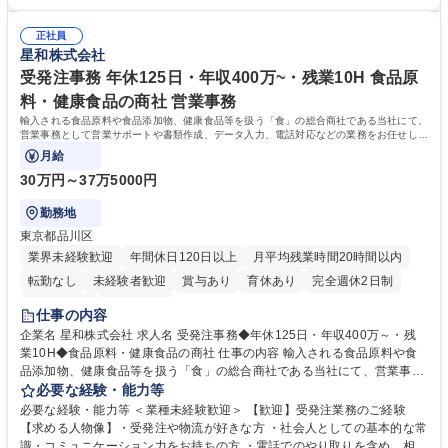
社後】入社後は採用や育成をメインに担当し将来的には経営根幹に関わる
ーションの取れる方 ■自分で考えて行動のできる方 ■第二の創業期を迎え
総務人事業務全般へ幅広く従事していただきます。 募集職種 【豊中市/総
る当社で組織の次代を担うネクスト人材として長期的に成長したい方 ■周
務人事】経験者歓迎！/阪急阪神HDグループ/年休124日
正社員
囲のメンバーと協調しつつ主体性を持って能動的に業務を推進できる方 学
星和株式会社
歴・資格 学歴：大学院 大学 高専 短大 専修学校 高校 語学力： 資格：
受発注事務 年休125日・年収400万~・残業10H 食品原
料・健康食品の商社 営業事務
輸入される食品原料や食品添加物、健康食品等を扱う「食」の総合商社である当社にて、
営業事務として営業サポートや書類作成、データ入力、電話対応などの業務をお任せしま
す。
月給
30万円～37万5000円
勤務地
東京都品川区
業界未経験歓迎
年間休日120日以上
月平均残業時間20時間以内
転勤なし
未経験者歓迎
賞与あり
育休あり
完全週休2日制
交通費支給
土日祝休み
仕事の内容
企業名 星和株式会社 求人名 受発注事務◆年休125日・年収400万～・残
業10H◆食品原料・健康食品の商社 仕事の内容 輸入される食品原料や食
品添加物、健康食品等を扱う「食」の総合商社である当社にて、営業事務
として営業サポートや書類作成、データ入力、電話対応などの業務をお任
必要な経験・能力等
せします。 ・受注／出荷指示／売上管理／仕入管理／在庫管理／お客様や
必要な経験・能力等 ＜業種未経験歓迎＞ 【歓迎】受発注業務のご経験
倉庫と電話確認など、販売に関わる事務、営業サポートをお願いします。
【求める人物像】・受発注や物流が好きな方 ・社会人としての基本的な常
・入社後は商品について覚えることから始め、先輩社員OJTと共に業務を
識・コミュニケーション力をお持ちの方 ・電話でのやり取りを含め、相手