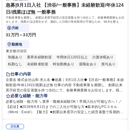
未満のため、無理なく経理として専門性を身につけられる環境です。 学
急募|9月1日入社 【渋谷/一般事務】未経験歓迎/年休124
歴・資格 学歴：大学院 大学 高専 短大 専修学校 高校 語学力： 資格：日商
日/残業ほぼ無 一般事務
簿記検定1級 日商簿記検定2級
不動産事業を展開し、創業以来黒字経営の安定基盤を持つ当社にて、各種事務業務をお任
せします。残業がほぼ発生せず、連続した日程の有給取得が可能なため、WLBを整えた
い方にお勧めの環境です！
月給
31万円～33万円
勤務地
東京都渋谷区
制服あり
業界未経験歓迎
年間休日120日以上
介護休暇あり
転勤なし
未経験者歓迎
時短勤務あり
退職金あり
賞与あり
育休あり
完全週休2日制
交通費支給
土日祝休み
仕事の内容
企業名 株式会社山和 求人名 ◆急募｜9月1日入社◆【渋谷/一般事務】未経
験歓迎/年休124日/残業ほぼ無 仕事の内容 不動産事業を展開し、創業以来
黒字経営の安定基盤を持つ当社にて、各種事務業務をお任せします。残業
がほぼ発生せず、連続した日程の有給取得が可能なため、WLBを整えたい
必要な経験・能力等
方にお勧めの環境です！ 入社後はOJTを通じて丁寧に研修を行いますの
必要な経験・能力等 ＼業界・職種未経験OK！早期入社が可能な方へ！／
で、事務未経験の方でも安心して臨むことができます。 【業務詳細】■電
【必須】■2026年9月1日までのご入社が可能な方 ■基本的なPCスキル
話・来客対応 ■物件の鍵や社内の備品管理 ■データ入力や書類作成 ■契約
（Word・Excel） 【魅力】 ■創業以来黒字の安定した経営基盤で長期的に
書などのファイリング ■郵送物の仕訳・発送 など 募集職種 ◆急募｜9月1
安心して働ける環境 ■残業ほぼなしで働きやすさ抜群、プライベートとの
日入社◆【渋谷/一般事務】未経験歓迎/年休124日/残業ほぼ無
両立が可能 ■有給取得を積極的に推奨、年間10日程度の取得実績 ■1ヶ月
正社員
のOJTで業務を習得可能、未経験でもしっかりサポート 学歴・資格 学