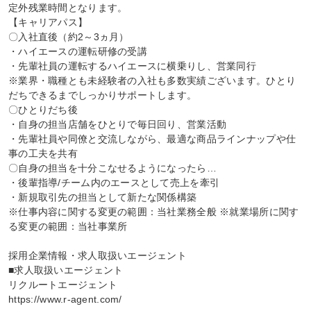
定外残業時間となります。

【キャリアパス】

〇入社直後（約2～3ヵ月）

・ハイエースの運転研修の受講

・先輩社員の運転するハイエースに横乗りし、営業同行

※業界・職種とも未経験者の入社も多数実績ございます。ひとり
だちできるまでしっかりサポートします。

〇ひとりだち後

・自身の担当店舗をひとりで毎日回り、営業活動

・先輩社員や同僚と交流しながら、最適な商品ラインナップや仕
事の工夫を共有

〇自身の担当を十分こなせるようになったら…

・後輩指導/チーム内のエースとして売上を牽引

・新規取引先の担当として新たな関係構築

※仕事内容に関する変更の範囲：当社業務全般 ※就業場所に関す
る変更の範囲：当社事業所

採用企業情報・求人取扱いエージェント

■求人取扱いエージェント

リクルートエージェント

https://www.r-agent.com/
