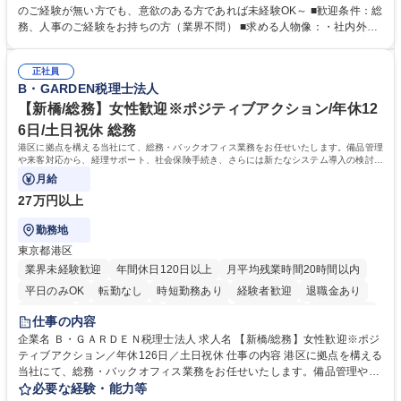
採用や教育等の業務内容により、関西圏以外への日帰り・宿泊を伴う国内
のご経験が無い方でも、意欲のある方であれば未経験OK～ ■歓迎条件：総
出張もございます。 ※担当業務を持ちつつ、お互いに助け合いながら、総
務、人事のご経験をお持ちの方（業界不問） ■求める人物像：・社内外の
務部という組織として協力しながら進める体制です。 募集職種 【大阪】
関係各部門との調整を率先して行い、業務を円滑に遂行できる協調性やコ
総務人事＜未経験歓迎＞◇三菱電機G・社会インフラを支える/年休127日
ミュニケーション能力を持っている方 ・人事総務領域に興味がありゼネラ
正社員
リスト志向をお持ちの方 学歴・資格 学歴：大学院 大学 語学力： 資格：
B・GARDEN税理士法人
【新橋/総務】女性歓迎※ポジティブアクション/年休12
6日/土日祝休 総務
港区に拠点を構える当社にて、総務・バックオフィス業務をお任せいたします。備品管理
や来客対応から、経理サポート、社会保険手続き、さらには新たなシステム導入の検討ま
で、幅広く組織を支える役割です。
月給
27万円以上
勤務地
東京都港区
業界未経験歓迎
年間休日120日以上
月平均残業時間20時間以内
平日のみOK
転勤なし
時短勤務あり
経験者歓迎
退職金あり
賞与あり
完全週休2日制
交通費支給
駅近5分以内
土日祝休み
仕事の内容
服装自由
企業名 Ｂ・ＧＡＲＤＥＮ税理士法人 求人名 【新橋/総務】女性歓迎※ポジ
ティブアクション／年休126日／土日祝休 仕事の内容 港区に拠点を構える
当社にて、総務・バックオフィス業務をお任せいたします。備品管理や来
客対応から、経理サポート、社会保険手続き、さらには新たなシステム導
必要な経験・能力等