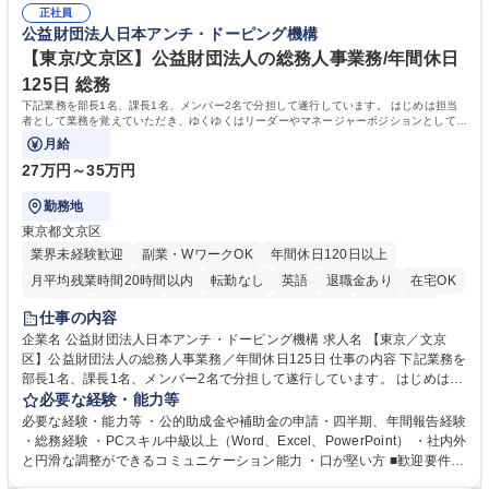
当社の指定する業務 募集職種 東京都品川区【営業アシスタント】未経験O
正社員
変化に臨機応変かつ柔軟に対応できる方、約束を守り正確に作業を進めら
公益財団法人日本アンチ・ドーピング機構
K◆受発注・事務◆年間休日130日
れる方を求めています。高度なPCスキルや関数知識は一切不要です。丁
寧な指導体制が整っているため、安心してお仕事をスタートしていただけ
【東京/文京区】公益財団法人の総務人事業務/年間休日
ます。 学歴・資格 学歴：大学院 大学 高専 短大 専修学校 高校 語学力：
125日 総務
資格：
下記業務を部長1名、課長1名、メンバー2名で分担して遂行しています。 はじめは担当
者として業務を覚えていただき、ゆくゆくはリーダーやマネージャーポジションとして活
躍いただくことを期待しています。
月給
27万円～35万円
勤務地
東京都文京区
業界未経験歓迎
副業・WワークOK
年間休日120日以上
月平均残業時間20時間以内
転勤なし
英語
退職金あり
在宅OK
賞与あり
育休あり
完全週休2日制
交通費支給
土日祝休み
仕事の内容
食事補助あり
企業名 公益財団法人日本アンチ・ドーピング機構 求人名 【東京／文京
区】公益財団法人の総務人事業務／年間休日125日 仕事の内容 下記業務を
部長1名、課長1名、メンバー2名で分担して遂行しています。 はじめは担
当者として業務を覚えていただき、ゆくゆくはリーダーやマネージャーポ
必要な経験・能力等
ジションとして活躍いただくことを期待しています。 【総務・人事グルー
必要な経験・能力等 ・公的助成金や補助金の申請・四半期、年間報告経験
プの業務内容】 ・人事制度関連 ・採用活動 ・教育研修の企画、実行 ・勤
・総務経験 ・PCスキル中級以上（Word、Excel、PowerPoint） ・社内外
怠管理 ・官公庁への各種提出 ・法定の会議運営（評議員会、理事会） ・
と円滑な調整ができるコミュニケーション能力 ・口が堅い方 ■歓迎要件
コンプライアンス ・内部規程やルールの管理、整備、文書管理 ・契約関
・採用業務経験 ・英語に抵抗がない方 ・営業経験 学歴・資格 学歴：大学