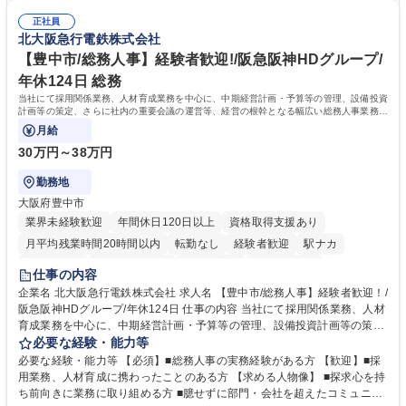
連 ・衛生管理 ・防災関連・公的助成金の管理・オフィス、ファシリティ
院 大学 高専 短大 専修学校 高校 語学力： 資格：
管理 ・福利厚生関連 ・職員からの問合せ、相談対応 ・その他日常の総務
正社員
北大阪急行電鉄株式会社
業務全般 募集職種 【東京／文京区】公益財団法人の総務人事業務／年間
休日125日
【豊中市/総務人事】経験者歓迎!/阪急阪神HDグループ/
年休124日 総務
当社にて採用関係業務、人材育成業務を中心に、中期経営計画・予算等の管理、設備投資
計画等の策定、さらに社内の重要会議の運営等、経営の根幹となる幅広い総務人事業務全
般を担当していただきます。
月給
30万円～38万円
勤務地
大阪府豊中市
業界未経験歓迎
年間休日120日以上
資格取得支援あり
月平均残業時間20時間以内
転勤なし
経験者歓迎
駅ナカ
退職金あり
完全週休2日制
交通費支給
駅近5分以内
仕事の内容
土日祝休み
服装自由
昼食補助あり
食事補助あり
企業名 北大阪急行電鉄株式会社 求人名 【豊中市/総務人事】経験者歓迎！/
阪急阪神HDグループ/年休124日 仕事の内容 当社にて採用関係業務、人材
育成業務を中心に、中期経営計画・予算等の管理、設備投資計画等の策
定、さらに社内の重要会議の運営等、経営の根幹となる幅広い総務人事業
必要な経験・能力等
務全般を担当していただきます。 【主な業務内容】 ■採用関係業務および
必要な経験・能力等 【必須】■総務人事の実務経験がある方 【歓迎】■採
人材育成(社員研修)業務の推進 ■中期経営計画および予算等の管理 ■設備
用業務、人材育成に携わったことのある方 【求める人物像】 ■探求心を持
投資計画等の策定 ■社内の重要会議の運営 ■その他総務人事業務全般 【入
ち前向きに業務に取り組める方 ■臆せずに部門・会社を超えたコミュニケ