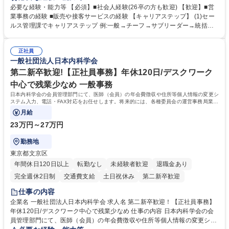
ブランド商品の事務業務をお任せいたします。 【具体的な業務内容】 ■店
必要な経験・能力等 【必須】■社会人経験(26卒の方も歓迎) 【歓迎】■営
舗からの発注受付/PC入力業務 ■受電対応(社内/社外) ■商品のマスター登
業事務の経験 ■販売や接客サービスの経験 【キャリアステップ】 (1)セー
録 ■日々の売上抽出・報告 ■提携企業への書類送付業務 ■契約書管理業務
ルス管理課でキャリアステップ 例:一般→チーフ→サブリーダー→統括リ
■ホームページへの問い合わせ対応 など 募集職種 【東京/お菓子メーカー
ーダー→マネージャー (2)他ポジションへのキャリアも可能 ※過去、未経
の事務担当】事務経験者歓迎/転勤無/プライム上場G
験で経営管理部内で経理へ異動した方もいらっしゃいます。年3回の面談
正社員
や個別面談を通してご自身のキャリアと向き合っていただき、会社として
一般社団法人日本内科学会
もバックアップしていきます。 学歴・資格 学歴：大学院 大学 高専 短大
専修学校 高校 語学力： 資格：
第二新卒歓迎!【正社員事務】年休120日/デスクワーク
中心で残業少なめ 一般事務
日本内科学会の会員管理部門にて、医師（会員）の年会費徴収や住所等個人情報の変更シ
ステム入力、電話・FAX対応をお任せします。将来的には、各種委員会の運営事務局業務
などにも幅広く携わっていただきます。
月給
23万円～27万円
勤務地
東京都文京区
年間休日120日以上
転勤なし
未経験者歓迎
退職金あり
完全週休2日制
交通費支給
土日祝休み
第二新卒歓迎
仕事の内容
企業名 一般社団法人日本内科学会 求人名 第二新卒歓迎！【正社員事務】
年休120日/デスクワーク中心で残業少なめ 仕事の内容 日本内科学会の会
員管理部門にて、医師（会員）の年会費徴収や住所等個人情報の変更シス