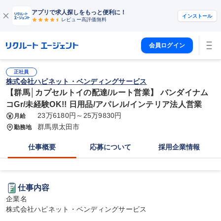
アプリで求人探しをもっと便利に！
インストール
レビュー高評価
無料
会員ログイン
正社員
株式会社ハピネット・ベンディングサービス
【群馬│カプセルトイの配達/ルート営業】 バンダイナム
コGr/未経験OK!! 日用品/アパレル/インテリア法人営業
23万6180円～25万9830円
月給
群馬県太田市
勤務地
仕事概要
応募について
採用企業情報
仕事内容
企業名

株式会社ハピネット・ベンディングサービス
