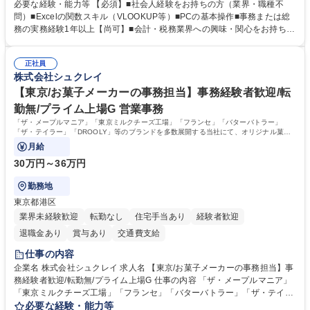
入の検討まで、幅広く組織を支える役割です。 ■備品発注・在庫管理、郵
必要な経験・能力等 【必須】■社会人経験をお持ちの方（業界・職種不
送物対応、電話・来客対応 ■金融機関への外出業務（入出金管理補助）、
問）■Excelの関数スキル（VLOOKUP等）■PCの基本操作■事務または総
福利厚生・社内イベントの運営管理 ■社内ルールの整備、職場環境の改善
務の実務経験1年以上【尚可】■会計・税務業界への興味・関心をお持ちの
提案、備品選定 ■請求書発行・管理等の経理サポート、社会保険関連の書
方 【求める人物像】 ■自ら課題を見つけ改善提案ができる主体性のある方
類手続き ■税理士業務の補助（書類作成・データ入力支援） ■ITツールや
■周囲と円滑に連携し、柔軟な対応ができる方。 【女性歓迎！】※ポジテ
社内新システムの導入検討・比較検証 募集職種 【新橋/総務】女性歓迎※
正社員
ィブアクション 学歴・資格 学歴：大学院 大学 高専 短大 専修学校 高校 語
株式会社シュクレイ
ポジティブアクション／年休126日／土日祝休
学力： 資格：
【東京/お菓子メーカーの事務担当】事務経験者歓迎/転
勤無/プライム上場G 営業事務
「ザ・メープルマニア」「東京ミルクチーズ工場」「フランセ」「バターバトラー」
「ザ・テイラー」「DROOLY」等のブランドを多数展開する当社にて、オリジナル菓子
ブランド商品の事務業務をお任せいたします。
月給
30万円～36万円
勤務地
東京都港区
業界未経験歓迎
転勤なし
住宅手当あり
経験者歓迎
退職金あり
賞与あり
交通費支給
仕事の内容
企業名 株式会社シュクレイ 求人名 【東京/お菓子メーカーの事務担当】事
務経験者歓迎/転勤無/プライム上場G 仕事の内容 「ザ・メープルマニア」
「東京ミルクチーズ工場」「フランセ」「バターバトラー」「ザ・テイラ
ー」「DROOLY」等のブランドを多数展開する当社にて、オリジナル菓子
必要な経験・能力等