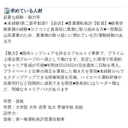
求めている人材
必要な経験・能力等

★未経験/第二新卒歓迎!! 【必須】■普通運転免許【歓迎】■顧客折
衝業務の経験■コツコツと真面目に業務に取り組める方■一部製品
は高重量のため、重量物の取り扱いに慣れている方/運動経験のあ
る方

【魅力】■国内トップシェアを誇るカプセルトイ事業で、プライム
上場企業グループの一員として働けます。安定した環境で長期的
なキャリア形成が可能■年間休日125日の完全週休二日制を導入。
プライベートと仕事の両立を重視した働き方を実現■未経験からで
もステップアップできる研修制度を完備。ハイエース運転研修や
先輩同行など段階的に成長できる環境■将来的にはリーダー職な
ど、明確なキャリアパスがあります

学歴・資格

学歴：大学院 大学 高専 短大 専修学校 高校

語学力：

資格：第一種運転免許普通自動車