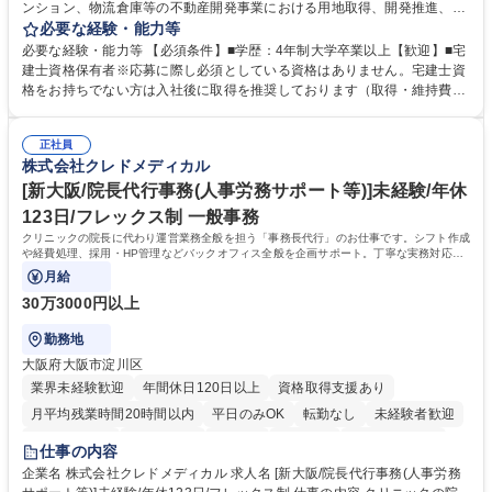
ンション、物流倉庫等の不動産開発事業における用地取得、開発推進、賃
貸運営、売却、仲介・活用提案等を行う営業部門において事務業務を担当
必要な経験・能力等
いただきます。 【詳細】・契約書管理、契約書製本、捺印対応、ファイリ
必要な経験・能力等 【必須条件】■学歴：4年制大学卒業以上【歓迎】■宅
ング、登記簿取得、調書取得・支払業務（各種費用支払、支払管理、請
建士資格保有者※応募に際し必須としている資格はありません。宅建士資
求・支払データ登録、取引先マスター申請対応）・予算作成及び予実管
格をお持ちでない方は入社後に取得を推奨しております（取得・維持費用
理・各種稟議書、報告書作成業務・各種台帳管理、交際費・会議費支払報
の一部補助あり） 【求める人物像】 ・向学心豊かで、主体的に行動でき
告書作成及び月次管理・部内総務庶務全般 など※※配属先によっては上記
る方。 ・社内外の多様な関係者と協調して業務を進められるコミュニケー
の他に担当頂く業務が発生する場合があります。 募集職種 【営業事務】
正社員
ション力がある方。 ・チャレンジを厭わず、粘り強く業務に取り組める
株式会社クレドメディカル
業務職/三井物産グループ/平均残業時間10H/完全週休2日
方。多様な関係者と謙虚に信頼関係を構築でき、期限を意識したスケジュ
ール管理が出来る方。※将来的に他部署（営業部門、コーポレート部門）
[新大阪/院長代行事務(人事労務サポート等)]未経験/年休
へのジョブローテーションの可能性があります。 学歴・資格 学歴：大学
123日/フレックス制 一般事務
院 大学 語学力： 資格：宅地建物取引士
クリニックの院長に代わり運営業務全般を担う「事務長代行」のお仕事です。シフト作成
や経費処理、採用・HP管理などバックオフィス全般を企画サポート。丁寧な実務対応で
現場を支え、専門スキルを構築できます。
月給
30万3000円以上
勤務地
大阪府大阪市淀川区
業界未経験歓迎
年間休日120日以上
資格取得支援あり
月平均残業時間20時間以内
平日のみOK
転勤なし
未経験者歓迎
住宅手当あり
退職金あり
在宅OK
賞与あり
完全週休2日制
仕事の内容
交通費支給
駅近5分以内
土日祝休み
昼食補助あり
企業名 株式会社クレドメディカル 求人名 [新大阪/院長代行事務(人事労務