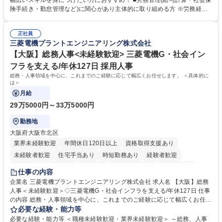
幅広いスキルを身につけたい方におすすめ！ ■労務管理(給与計算・社会保
します。ご経験に応じて、休職者管理など、幅広く経験を積んでいただき
険手続き・勤怠管理など)に関心があり主体的に取り組める方 ※労務経験
ます。 ・将来的な広がり：総務・採用・教育・税務対応・経営企画等。
者は早期にご活躍いただけます。 ■チームで仕事を推進できる方■将来は
★メンバーがマンツーマンで丁寧に教えるため、ご経験が浅くても安心！
マネジメント職として活躍したい 【尚可】■人事、労務、採用、教育業務
幅広く経験を積みたい意欲がある方に最適な環境です。 募集職種 【総
正社員
のご経験 ■労務管理（給与計算・社会保険手続き・勤怠管理など）の経験
三菱電機プラントエンジニアリング株式会社
務・人事】未経験歓迎/日立グループ/組織運営を支えるゼネラリストを目
■衛生管理者の資格をお持ちの方 学歴・資格 学歴：大学院 大学 高専 短大
指す
専修学校 高校 語学力： 資格：
【大阪】総務人事<未経験歓迎> 三菱電機G・社会イン
フラを支える/年休127日 採用人事
総務・人事領域を中心に、これまでのご経験に応じて幅広くお任せします。 ＜具体的に
は＞
月給
29万5000円～33万5000円
勤務地
大阪府大阪市北区
業界未経験歓迎
年間休日120日以上
資格取得支援あり
未経験者歓迎
住宅手当あり
時短勤務あり
経験者歓迎
退職金あり
在宅OK
賞与あり
完全週休2日制
交通費支給
仕事の内容
駅近5分以内
土日祝休み
服装自由
寮・社宅あり
食事補助あり
企業名 三菱電機プラントエンジニアリング株式会社 求人名 【大阪】総務
人事＜未経験歓迎＞◇三菱電機G・社会インフラを支える/年休127日 仕事
の内容 総務・人事領域を中心に、これまでのご経験に応じて幅広くお任せ
します。 ＜具体的には＞ ・総務/人事労務（給与・社保・勤怠管理など）
必要な経験・能力等
・採用・教育研修 ・福利厚生運用 など ※基本的には事務所勤務ですが、
必要な経験・能力等 ＜職種未経験歓迎・業界未経験歓迎＞ ～総務、人事