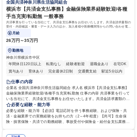
全国共済神奈川県生活協同組合
歴：大学院 大学 高専 短大 語学力： 資格：
横浜市【共済金支払事務】金融保険業界経験歓迎/各種
手当充実/転勤無 一般事務
共済事業を行っている当社にて、共済金支払事務をお任せいたします。共済金請求書類の
受付・内容確認・審査・データ入力のほか、加入者様や医療機関等からの問い合わせ電話
対応や書類発送等を担当します。
月給
26万円～35万円
勤務地
神奈川県横浜市中区
年間休日120日以上
転勤なし
経験者歓迎
退職金あり
在宅OK
賞与あり
育休あり
完全週休2日制
交通費支給
駅近5分以内
土日祝休み
仕事の内容
企業名 全国共済神奈川県生活協同組合 求人名 横浜市【共済金支払事務】
金融保険業界経験歓迎/各種手当充実/転勤無 仕事の内容 共済事業を行って
いる当社にて、共済金支払事務をお任せいたします。共済金請求書類の受
付・内容確認・審査・データ入力のほか、加入者様や医療機関等からの問
必要な経験・能力等
い合わせ電話対応や書類発送等を担当します。 ■共済金請求書類の受付、
必要な経験・能力等 【必須】電話応対を伴う事務経験、および保険・共
内容確認、および共済金支払に関する審査・事務処理業務全般を担当 ■専
済・金融業界での実務経験をお持ちの方（2～4年程度）【尚可】生命保
用システムへのデータ入力、各種必要書類の作成・発送作業 ■加入者様や
険・損害保険・共済での勤務経験、事故受付や保険金・給付金支払業務経
医療機関等からの各種問い合わせに対する丁寧かつ迅速な電話応対 ■現場
験がある方 【求める人物像】■相手の立場に立った丁寧な対応ができる方
調査の対応および業務プロセスの改善活動 【業務内容の変更範囲】当社の
■チームワークを大切にし、素直に学べる方★外勤の保険営業から内勤事
正社員