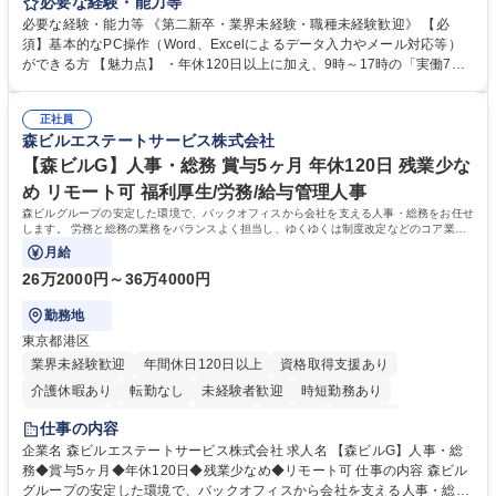
テム入力、電話・FAX対応をお任せします。将来的には、各種委員会の運
必要な経験・能力等
営事務局業務などにも幅広く携わっていただきます。 【会員管理・データ
必要な経験・能力等 《第二新卒・業界未経験・職種未経験歓迎》 【必
入力業務】 ・医師（会員）の住所変更、個人情報のシステム登録・更新
須】基本的なPC操作（Word、Excelによるデータ入力やメール対応等）
・年会費の徴収管理や入金データの照合確認 【問い合わせ対応】 ・会員
ができる方 【魅力点】 ・年休120日以上に加え、9時～17時の「実働7時
（医師）からの電話、FAX、ネット申請に伴う相談受付 ・複雑な案件のへ
間勤務」で残業も少なくワークライフバランスは抜群です。 【将来的な業
のエスカレーション・連携対応 募集職種 第二新卒歓迎！【正社員事務】
務（各種委員会運営）】 ・学会内における各種委員会のスケジュール調
年休120日/デスクワーク中心で残業少なめ
正社員
整、資料作成、当日の運営サポート 学歴・資格 学歴：大学院 大学 語学
森ビルエステートサービス株式会社
力： 資格：
【森ビルG】人事・総務 賞与5ヶ月 年休120日 残業少な
め リモート可 福利厚生/労務/給与管理人事
森ビルグループの安定した環境で、バックオフィスから会社を支える人事・総務をお任せ
します。 労務と総務の業務をバランスよく担当し、ゆくゆくは制度改定などのコア業務
にも挑戦できる、やりがいある環境です。
月給
26万2000円～36万4000円
勤務地
東京都港区
業界未経験歓迎
年間休日120日以上
資格取得支援あり
介護休暇あり
転勤なし
未経験者歓迎
時短勤務あり
経験者歓迎
退職金あり
在宅OK
賞与あり
育休あり
仕事の内容
完全週休2日制
交通費支給
長期歓迎
駅近5分以内
土日祝休み
企業名 森ビルエステートサービス株式会社 求人名 【森ビルG】人事・総
務◆賞与5ヶ月◆年休120日◆残業少なめ◆リモート可 仕事の内容 森ビル
グループの安定した環境で、バックオフィスから会社を支える人事・総務