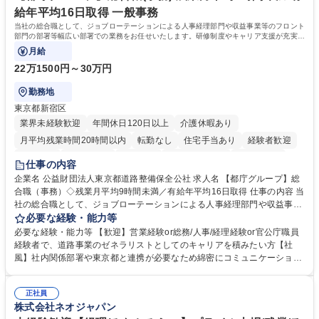
務の持ち帰りも禁止されており、メリハリのある働き方となります。 学
給年平均16日取得 一般事務
歴・資格 学歴：大学院 大学 高専 短大 語学力： 資格：
当社の総合職として、ジョブローテーションによる人事経理部門や収益事業等のフロント
部門の部署等幅広い部署での業務をお任せいたします。研修制度やキャリア支援が充実し
ております！ ※下記業務詳細
月給
22万1500円～30万円
勤務地
東京都新宿区
業界未経験歓迎
年間休日120日以上
介護休暇あり
月平均残業時間20時間以内
転勤なし
住宅手当あり
経験者歓迎
研修あり
退職金あり
賞与あり
完全週休2日制
交通費支給
仕事の内容
駅近5分以内
資格取得手当あり
食事補助あり
企業名 公益財団法人東京都道路整備保全公社 求人名 【都庁グループ】総
合職（事務）◇残業月平均9時間未満／有給年平均16日取得 仕事の内容 当
社の総合職として、ジョブローテーションによる人事経理部門や収益事業
等のフロント部門の部署等幅広い部署での業務をお任せいたします。研修
必要な経験・能力等
制度やキャリア支援が充実しております！ ※下記業務詳細 【業務詳細】■
必要な経験・能力等 【歓迎】営業経験or総務/人事/経理経験or官公庁職員
管理部門：広報、人事、経理など当公社の運営に係る管理業務 ■収益部
経験者で、道路事業のゼネラリストとしてのキャリアを積みたい方【社
門：駐車場の新規開拓、管理運営、新宿駅西口広場の「イベントコーナ
風】社内関係部署や東京都と連携が必要なため綿密にコミュニケーション
ー」などの管理運営 ■道路部門：整備の急がれる骨格幹線道路や木造住宅
を図っています。 【業務の魅力】■幅広く携われる：総合職（事務）で
密集地域の特定整備路線の用地取得、道路に関する普及啓発事業、都内の
は、駐車場の管理運営や道路用地の取得、公益財団法人の中枢を担う管理
道路施設や道路工事現場の見学ツアー事業 ※入社後は上記いずれかの部門
正社員
部門など多岐に渡る業務を経験できます。 ■様々なプロジェクト：駐車場
株式会社ネオジャパン
へ配属。※業務内容変更の範囲：会社の定める業務 募集職種 【都庁グル
事業の他、新宿駅西口広場内に設置された照明を兼ねた広告「ブライトサ