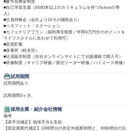
■慶弔見舞金制度

■自己学習支援（8500本以上のカリキュラムを持つSchooの導
入）

■社員持株会（会社より10％の補助あり）

■ベネフィット・ステーション

■カフェテリアプラン（福利厚生制度／年間4万円分のポイントを
ライフスタイルに合わせて利用可）

■財形貯蓄

■保養所（軽井沢）

■社員販売制度（自社オンラインサイトにて社販価格で購入可）

■研修制度（キャリア研修／新任リーダー研修／ハイエース研修）
試用期間
試用期間あり

試用期間3ヶ月。
採用企業・紹介会社情報
備考

【諸手当補足】地域手当を支給

【固定残業代補足】10時間分の所定外残業時間と、30時間分の法