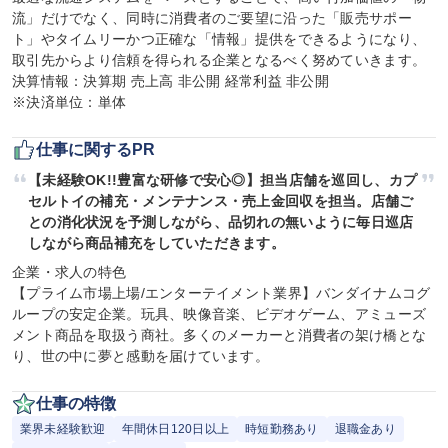
流」だけでなく、同時に消費者のご要望に沿った「販売サポー
ト」やタイムリーかつ正確な「情報」提供をできるようになり、
取引先からより信頼を得られる企業となるべく努めていきます。

決算情報：決算期 売上高 非公開 経常利益 非公開

※決済単位：単体
仕事に関するPR
【未経験OK!!豊富な研修で安心◎】担当店舗を巡回し、カプ
セルトイの補充・メンテナンス・売上金回収を担当。店舗ご
との消化状況を予測しながら、品切れの無いように毎日巡店
しながら商品補充をしていただきます。
企業・求人の特色

【プライム市場上場/エンターテイメント業界】バンダイナムコグ
ループの安定企業。玩具、映像音楽、ビデオゲーム、アミューズ
メント商品を取扱う商社。多くのメーカーと消費者の架け橋とな
り、世の中に夢と感動を届けています。
仕事の特徴
業界未経験歓迎
年間休日120日以上
時短勤務あり
退職金あり