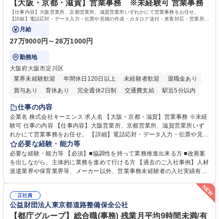
【大阪・京都・滋賀】営業事務 ※未経験可 営業事務
【仕事内容】大阪営業所、京都営業所、滋賀営業所いずれかにて営業事務をお任せ。
【詳細】電話応対・データ入力・伝票や見積の作成・カタログ送付・来客対応・営業所内
で発生する事務業務や業務改善をお任せ。
月給
27万9000円～28万1000円
勤務地
大阪府大阪市淀川区
業界未経験歓迎
年間休日120日以上
未経験者歓迎
退職金あり
賞与あり
育休あり
完全週休2日制
交通費支給
駅近5分以内
土日祝休み
仕事の内容
企業名 株式会社キーエンス 求人名 【大阪・京都・滋賀】営業事務 ※未経
験可 仕事の内容 【仕事内容】大阪営業所、京都営業所、滋賀営業所いず
れかにて営業事務をお任せ。 【詳細】電話応対・データ入力・伝票や見積
の作成・カタログ送付・来客対応・営業所内で発生する事務業務や業務改
必要な経験・能力等
善をお任せ。 【教育制度】ご入社後、育成担当とペアになりながらOJTに
必要な経験・能力等 【必須】■協調性を持って業務推進出来る方 ■改善案
て業務を覚えていただくことが可能です。業務システムがきちんと構築さ
を出しながら、主体的に業務を進めて行ける方 【過去のご入社事例】人材
れているため、スムーズに仕事に慣れることができる環境です。また、
派遣業界や保育業界等、メーカー以外、営業事務未経験者の入社実績有
「チームで成果を出す文化」があり、良いやり方を積極的に共有しながら
【当社の事務職について】単なる事務ではなく主体性を発揮したサポート
常に改善を目指す風土のため、安心して業務に取り組んでいただけます。
により、キーエンスの付加価値向上に貢献します。ベースの定型業務に加
募集職種 【大阪・京都・滋賀】営業事務 ※未経験可
正社員
えて、お客様や社員の状況に合わせ、能動的なサポート、改善の動きも期
公益財団法人東京都道路整備保全公社
待され。組織を支えるスペシャリストとして、チームに貢献し、結果的に
社員から頼られる存在になることができます。平均19:30の退勤以降の業
【都庁グループ】総合職(事務) 残業月平均9時間未満/有