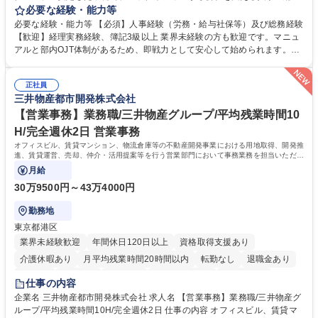
をお任せします。 労務と総務の業務をバランスよく担当し、ゆくゆくは制
必要な経験・能力等
度改定などのコア業務にも挑戦できる、やりがいある環境です。 ■勤怠管
必要な経験・能力等 【必須】人事経験（労務・給与社保等）及び総務経験
理、給与計算、社会保険手続き、年末調整等の労務管理全般 ■入退社手続
【歓迎】経理実務経験、簿記3級以上 業界未経験の方も歓迎です。マニュ
き、社内規定の改定や人事制度改定などのコア業務 ■社内イベントの企画
アルと部内OJT体制があるため、即戦力として安心して始められます。
運営やその他総務業務全般 ※労務と総務を1：1の割合でお任せ。 入社後
【魅力・やりがい】森ビルGの安定基盤で労務から総務まで幅広く携われ
は部内のOJTを中心に、あなたの経験に合わせて不足している部分はいつ
ます。定型業務に留まらず、社内規定や人事制度の改定など会社のコア業
でも質問・相談できる環境が整っているため、安心して成長できます。 募
正社員
務に挑戦できるため、自身の成長と組織への貢献度をダイレクトに実感で
三井物産都市開発株式会社
集職種 【森ビルG】人事・総務◆賞与5ヶ月◆年休120日◆残業少なめ◆
きます。 残業少なめ、週1日リモート可など、ワークライフバランスを保
リモート可
ち長期活躍できる環境です。 「これまでの幅広い経験を活かし、長期的な
【営業事務】業務職/三井物産グループ/平均残業時間10
キャリアを築きたい」という前向きな意欲と挑戦を全力で応援します。 学
H/完全週休2日 営業事務
歴・資格 学歴：大学院 大学 高専 短大 専修学校 高校 語学力： 資格：日商
オフィスビル、賃貸マンション、物流倉庫等の不動産開発事業における用地取得、開発推
簿記検定1級 日商簿記検定2級 日商簿記検定3級
進、賃貸運営、売却、仲介・活用提案等を行う営業部門において事務業務を担当いただき
ます。
月給
30万9500円～43万4000円
勤務地
東京都港区
業界未経験歓迎
年間休日120日以上
資格取得支援あり
介護休暇あり
月平均残業時間20時間以内
転勤なし
退職金あり
在宅OK
賞与あり
育休あり
完全週休2日制
交通費支給
仕事の内容
駅近5分以内
土日祝休み
寮・社宅あり
企業名 三井物産都市開発株式会社 求人名 【営業事務】業務職/三井物産グ
ループ/平均残業時間10H/完全週休2日 仕事の内容 オフィスビル、賃貸マ