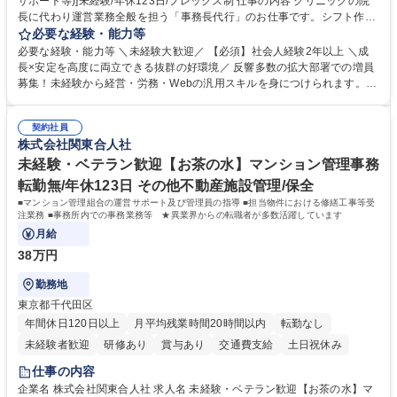
サポート等)]未経験/年休123日/フレックス制 仕事の内容 クリニックの院
長に代わり運営業務全般を担う「事務長代行」のお仕事です。シフト作成
や経費処理、採用・HP管理などバックオフィス全般を企画サポート。丁
必要な経験・能力等
寧な実務対応で現場を支え、専門スキルを構築できます。 当社の開業医支
必要な経験・能力等 ＼未経験大歓迎／ 【必須】社会人経験2年以上 ＼成
援のコンサルタントと連携し、開業後クリニックのバックオフィス全般を
長×安定を高度に両立できる抜群の好環境／ 反響多数の拡大部署での増員
担当します。 ＼具体的には／ ■スタッフのシフト作成、日々の経費処理 ■
募集！未経験から経営・労務・Webの汎用スキルを身につけられます。初
求人原稿の作成や労務サポート、Webサイトの更新管理等 社内でしっか
年度想定年収400万円以上スタートで確実なステップアップが可能！年間
り業務設計を行い手厚いOJTもあるため未経験から安心してスタート可能
休日123日（完全土日祝休）、残業月平均10時間、フレックス制と働きや
です。基本は社内勤務でクリニック訪問はほとんどありません。 募集職種
契約社員
すさも抜群。転勤なしの新大阪本社勤務で、安定した事業基盤のもと腰を
株式会社関東合人社
[新大阪/院長代行事務(人事労務サポート等)]未経験/年休123日/フレックス
据えて長期的キャリアを構築できます。 学歴・資格 学歴：大学院 大学 語
制
学力： 資格：
未経験・ベテラン歓迎【お茶の水】マンション管理事務
転勤無/年休123日 その他不動産施設管理/保全
■マンション管理組合の運営サポート及び管理員の指導 ■担当物件における修繕工事等受
注業務 ■事務所内での事務業務等 ★異業界からの転職者が多数活躍しています
月給
38万円
勤務地
東京都千代田区
年間休日120日以上
月平均残業時間20時間以内
転勤なし
未経験者歓迎
研修あり
賞与あり
交通費支給
土日祝休み
仕事の内容
企業名 株式会社関東合人社 求人名 未経験・ベテラン歓迎【お茶の水】マ