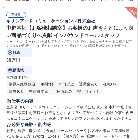
進めて頂きます。未経験から始めた方も多数活躍中です。 [業務内容の変
の要件を正しく理解し対応できる方 ・数量・在庫・出荷数などの数値を正
更の範囲:会社の定める業務] 募集職種 受発注事務◆年休125日・年収400
確に扱う業務に抵抗がない方 ・PCを業務で日常的に使用しており、四則
万～・残業10H◆食品原料・健康食品の商社
正社員
演算ができる方 ・業務ルールや指示を理解し、行動できる方 学歴・資格
キリンアンドコミュニケーションズ株式会社
学歴：大学院 大学 短大 語学力： 資格：
中野本社【お客様相談室】お客様のお声をもとにより良
い商品づくりへ貢献 インバウンドコールスタッフ
≪★コミュニケーションを通してキリンのファンを増やしませんか？★≫ お客様のお声
をより良い商品づくりに活かしていく上で、窓口となるお客様相談室でのお仕事です。
月給
30万円
勤務地
東京都中野区
業界未経験歓迎
年間休日120日以上
退職金あり
在宅OK
賞与あり
交通費支給
土日祝休み
寮・社宅あり
仕事の内容
企業名 キリンアンドコミュニケーションズ株式会社 求人名 中野本社【お
客様相談室】お客様のお声をもとにより良い商品づくりへ貢献 仕事の内容
≪★コミュニケーションを通してキリンのファンを増やしませんか？★≫
お客様のお声をより良い商品づくりに活かしていく上で、窓口となるお客
必要な経験・能力等
様相談室でのお仕事です。 日々お客様からいただくキリングループへのご
必要な経験・能力等 【必須】コールセンターやお客様相談室の業務経験、
意見を、企業活動に活かしています。お客様からの声に迅速かつ誠意をも
PCが使える方（Word・Excel）【働き方】在宅勤務・リモートワーク相