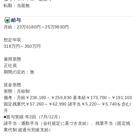
転勤：当面無
給与
月給：23万6180円～25万9830円

想定年収

318万円～350万円

雇用形態

正社員

期間の定め：無

賃金形態

形態：月給制

備考：月給￥236,180～￥259,830 基本給￥173,700～￥191,100 
固定残業代￥57,260～￥62,990 諸手当￥5,220～￥5,740を含む/
月

■賞与実績:年2回（7月/12月）

諸手当：通勤手当（会社規定に基づき支給）、残業手当（固定残
業代制 超過分別途支給）
