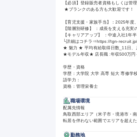
【必須】登録販売者資格もしくは管理
 ★ブランクのある方も大歓迎です！

【育児支援・家族手当】：2025年度、
【階層別研修】 ：成長を支える充実の
【キャリアアップ】 ：中途入社1年半
└詳細はコチラ⇒https://tgn-recruit.jp/c
★ 魅力 ★ 平均有給取得日数_11日、月
★モデル年収★ 店長職 :年収500万円～
学歴・資格

学歴：大学院 大学 高専 短大 専修学校
語学力：

資格：管理栄養士
職場環境
配属先情報

鳥取西部エリア（米子市・境港市・南
転居を伴わない範囲でエリアを超え
勤務地