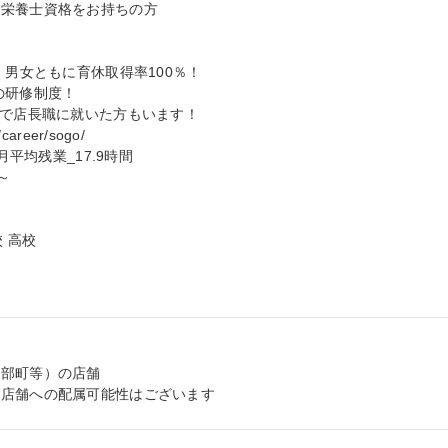
栄養士資格をお持ちの方

男女ともに育休取得率100％！

研修制度！

で店長職に就いた方もいます！

areer/sogo/

平均残業_17.9時間



 高校

部町等）の店舗

た店舗への配属可能性はございます