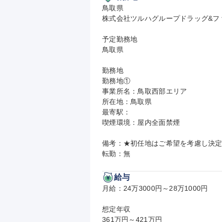
鳥取県

株式会社ツルハグループドラッグ&フ
予定勤務地

鳥取県

勤務地

勤務地①

事業所名：鳥取西部エリア

所在地：鳥取県

最寄駅：

喫煙環境：屋内全面禁煙

備考：★初任地はご希望を考慮し決定
転勤：無
給与
月給：24万3000円～28万1000円

想定年収

361万円～421万円
