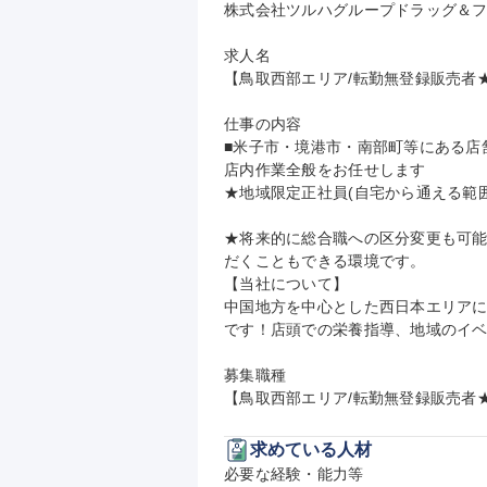
株式会社ツルハグループドラッグ＆フ
求人名

【鳥取西部エリア/転勤無登録販売者★資
仕事の内容

■米子市・境港市・南部町等にある店
店内作業全般をお任せします

★地域限定正社員(自宅から通える範囲
★将来的に総合職への区分変更も可
だくこともできる環境です。

【当社について】

中国地方を中心とした西日本エリアに3
です！店頭での栄養指導、地域のイベ
募集職種

【鳥取西部エリア/転勤無登録販売者★
求めている人材
必要な経験・能力等
