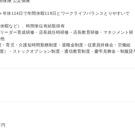
保険 労災保険

年休114日で年間休暇119日とワークライフバランスとりやすいで
休暇など）、時間単位有給取得有

・リーダー育成研修・店長就任時研修・店長教育研修・マネジメント研
他

度・育児・介護短時間勤務制度・退職金制度・従業員持株会・労働組
制度）・ストックオプション制度・通信教育制度・慶弔見舞金・制服貸与
円
