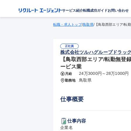
サービス紹介
転職成功ガイド
お問い合わせ
転職・求人トップ
/
鳥取県
/
【鳥取西部エリア/転勤無
正社員
株式会社ツルハグループドラッグ
【鳥取西部エリア/転勤無登録販
ービス業
24万3000円～28万1000円
月給
鳥取県
勤務地
仕事概要
仕事内容
企業名
