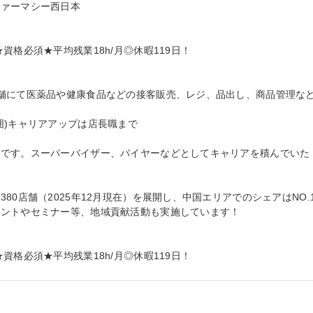
ァーマシー西日本

格必須★平均残業18h/月◎休暇119日！

舗にて医薬品や健康食品などの接客販売、レジ、品出し、商品管理な
)キャリアアップは店長職まで

能です。スーパーバイザー、バイヤーなどとしてキャリアを積んでいた
80店舗（2025年12月現在）を展開し、中国エリアでのシェアはNO.
ントやセミナー等、地域貢献活動も実施しています！

資格必須★平均残業18h/月◎休暇119日！