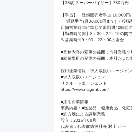
【35歳 スーパーバイザー】750万円

【手当】・登録販売者手当 10,000円/月
 ・通勤手当(月30,000円まで) ・役職手当など

店舗営業時間に準じて原則週40時間の
【勤務時間例】8：30～22：10の間で
※営業時間9：00～22：00の場合

■業務内容の変更の範囲：当社業務全般
■就業場所の変更の範囲：本社および弊
採用企業情報・求人取扱いエージェン
■求人取扱いエージェント

リクルートエージェント

https://www.r-agent.com/

■採用企業情報

事業内容：■医薬品・健康食品・化粧
■処方箋による調剤業務

設立：2015年08月

代表者：代表取締役社長 村上 正一
