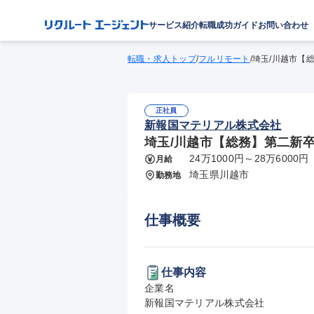
サービス紹介
転職成功ガイド
お問い合わせ
転職・求人トップ
/
フルリモート
/
埼玉/川越市【総
正社員
新報国マテリアル株式会社
埼玉/川越市【総務】第二新卒歓
24万1000円～28万6000円
月給
埼玉県川越市
勤務地
仕事概要
仕事内容
企業名

新報国マテリアル株式会社
