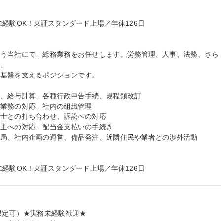
経験OK！東証スタンダード上場／年休126日

行う当社にて、総務業務をお任せします。労務管理、人事、法務、さら
、

基盤を支えるポジションです。

、給与計算、各種行政申告手続、規程類改訂

業務の対応、社内の組織管理

士との打ち合わせ、訴訟への対応

主への対応、配当金支払いの手続き

局、社内企画の運営、備品発注、近隣住民や業者との渉外活動

経験OK！東証スタンダード上場／年休126日
限定可）★実務未経験歓迎★
