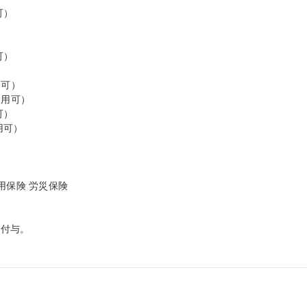
）

）



可）

用可）

）

可）

保険 労災保険

付与。
