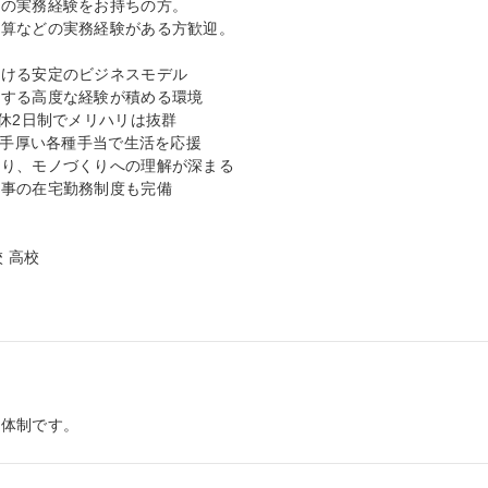
の実務経験をお持ちの方。

算などの実務経験がある方歓迎。

ける安定のビジネスモデル

する高度な経験が積める環境

休2日制でメリハリは抜群

＋手厚い各種手当で生活を応援

り、モノづくりへの理解が深まる

事の在宅勤務制度も完備

 高校

育体制です。