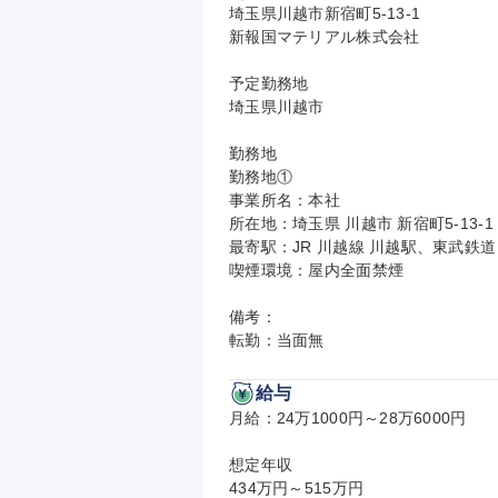
埼玉県川越市新宿町5-13-1

新報国マテリアル株式会社

予定勤務地

埼玉県川越市

勤務地

勤務地①

事業所名：本社

所在地：埼玉県 川越市 新宿町5-13-1

最寄駅：JR 川越線 川越駅、東武鉄道
喫煙環境：屋内全面禁煙

備考：

転勤：当面無
給与
月給：24万1000円～28万6000円

想定年収

434万円～515万円
