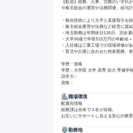
【歓迎】総務、人事、労務のいずれか
※株主総会の運営や法務関連、給与計
・独自技術により大手と直接取引を続
・株主総会運営や法務など経営に直結
・埼玉勤務は年間休日126日、完全週
・大卒30歳で年収515万円の年齢給
・入社後は三重工場での現場研修があ
・育児や介護に合わせた時差勤務、有
学歴・資格

学歴：大学院 大学 高専 短大 専修学校
語学力：

資格：
職場環境
配属先情報

総務課は全体で３名が在籍。

お互いにサポートし合える安心の教
勤務地