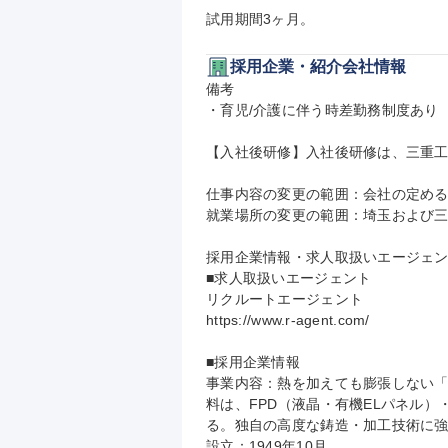
試用期間3ヶ月。
採用企業・紹介会社情報
備考

・育児/介護に伴う時差勤務制度あり

【入社後研修】入社後研修は、三重工
仕事内容の変更の範囲：会社の定める
就業場所の変更の範囲：埼玉および三
採用企業情報・求人取扱いエージェン
■求人取扱いエージェント

リクルートエージェント

https://www.r-agent.com/

■採用企業情報

事業内容：熱を加えても膨張しない
料は、FPD（液晶・有機ELパネル
る。独自の高度な鋳造・加工技術に強
設立：1949年10月
