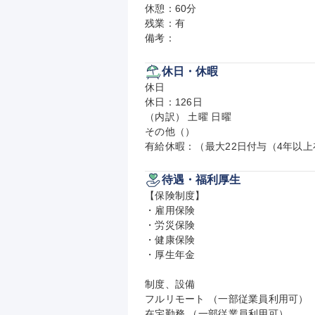
休憩：60分

残業：有

備考：
休日・休暇
休日

休日：126日

（内訳） 土曜 日曜

その他（）

有給休暇：（最大22日付与（4年以
待遇・福利厚生
【保険制度】

・雇用保険

・労災保険

・健康保険

・厚生年金

制度、設備

フルリモート （一部従業員利用可）

在宅勤務 （一部従業員利用可）
