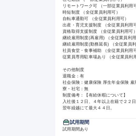
リモートワーク可 （一部従業員利用可
時短制度 （全従業員利用可）

自転車通勤可 （全従業員利用可）

出産・育児支援制度 （全従業員利用可
資格取得支援制度 （全従業員利用可）
継続雇用制度(再雇用) （全従業員利用
継続雇用制度(勤務延長) （全従業員利
社員食堂・食事補助 （全従業員利用可
従業員専用駐車場あり （全従業員利用
その他制度

退職金：有

社会保険：健康保険 厚生年金保険 雇用
寮・社宅：無

制度備考：【有給休暇について】

入社後１２日、４年以上在籍で２２日
翌年繰越にて最大４４日。
試用期間
試用期間あり
