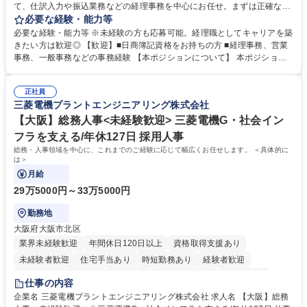
て、仕訳入力や振込業務などの経理事務を中心にお任せ。まずは正確な入
力・確認業務からスタートし、既存メンバーと一緒に業務を進めながら段
必要な経験・能力等
階的に経理知識を身につけていただきます。 【具体的には】 ■社内稟議に
必要な経験・能力等 ※未経験の方も応募可能。経理職としてキャリアを築
基づく仕訳入力 ■月末の振込業務 ■明細作成 ■伝票処理、記帳業務 ■既存
きたい方は歓迎◎ 【歓迎】■日商簿記資格をお持ちの方 ■経理事務、営業
メンバーの業務サポート 【将来的には】 ■月次決算補助 ■四半期・年次決
事務、一般事務などの事務経験 【本ポジションについて】 本ポジション
算補助 ■有価証券報告書など開示資料作成補助 ■海外子会社を含む連結決
の魅力は、プライム上場企業の経理部門で、未経験から経理キャリアをス
算補助 ※3～5年程度を目安に、徐々に決算業務へ業務範囲を広げていく
タートできる点です。まずは仕訳入力や振込業務など基礎的な業務から担
想定です。 募集職種 未経験歓迎【経理/みなとみらい】プライム上場/残業
正社員
当し、3～5年をかけて月次決算・四半期決算・開示資料作成補助などへス
三菱電機プラントエンジニアリング株式会社
ほぼなし/年休123日
テップアップできます。また、残業は通常月ほぼなく、決算月でも10時間
未満のため、無理なく経理として専門性を身につけられる環境です。 学
【大阪】総務人事<未経験歓迎> 三菱電機G・社会イン
歴・資格 学歴：大学院 大学 高専 短大 専修学校 高校 語学力： 資格：日商
フラを支える/年休127日 採用人事
簿記検定1級 日商簿記検定2級
総務・人事領域を中心に、これまでのご経験に応じて幅広くお任せします。 ＜具体的に
は＞
月給
29万5000円～33万5000円
勤務地
大阪府大阪市北区
業界未経験歓迎
年間休日120日以上
資格取得支援あり
未経験者歓迎
住宅手当あり
時短勤務あり
経験者歓迎
退職金あり
在宅OK
賞与あり
完全週休2日制
交通費支給
仕事の内容
駅近5分以内
土日祝休み
服装自由
寮・社宅あり
食事補助あり
企業名 三菱電機プラントエンジニアリング株式会社 求人名 【大阪】総務