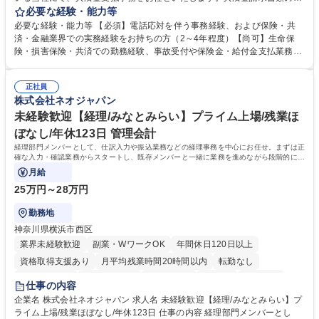
付・内容確認・審査・データ入力のほか、加入者様や医療機関等からの問
必要な経験・能力等
い合わせ電話対応や書類発送等を担当します。 ■共済金請求書類の受付、
必要な経験・能力等 【必須】電話応対を伴う事務経験、および保険・共
内容確認、および共済金支払に関する審査・事務処理業務全般を担当 ■専
済・金融業界での実務経験をお持ちの方（2～4年程度）【尚可】生命保
用システムへのデータ入力、各種必要書類の作成・発送作業 ■加入者様や
険・損害保険・共済での勤務経験、事故受付や保険金・給付金支払業務経
医療機関等からの各種問い合わせに対する丁寧かつ迅速な電話応対 ■現場
験がある方 【求める人物像】■相手の立場に立った丁寧な対応ができる方
調査の対応および業務プロセスの改善活動 【業務内容の変更範囲】当社の
■チームワークを大切にし、素直に学べる方★外勤の保険営業から内勤事
指定する業務 募集職種 横浜市【共済金支払事務】金融保険業界経験歓迎/
正社員
務へのキャリアチェンジ希望者も大歓迎です！ 学歴・資格 学歴：大学院
株式会社ネオジャパン
各種手当充実/転勤無
大学 高専 短大 専修学校 高校 語学力： 資格：
未経験歓迎【経理/みなとみらい】プライム上場/残業ほ
ぼなし/年休123日 管理会計
経理部門メンバーとして、仕訳入力や振込業務などの経理事務を中心にお任せ。まずは正
確な入力・確認業務からスタートし、既存メンバーと一緒に業務を進めながら段階的に経
理知識を身につけていただきます。
月給
25万円～28万円
勤務地
神奈川県横浜市西区
業界未経験歓迎
副業・WワークOK
年間休日120日以上
資格取得支援あり
月平均残業時間20時間以内
転勤なし
未経験者歓迎
時短勤務あり
退職金あり
在宅OK
賞与あり
仕事の内容
完全週休2日制
交通費支給
駅近5分以内
土日祝休み
服装自由
企業名 株式会社ネオジャパン 求人名 未経験歓迎【経理/みなとみらい】プ
ライム上場/残業ほぼなし/年休123日 仕事の内容 経理部門メンバーとし
寮・社宅あり