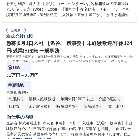
様相談室でのお仕事です。 日々お客様からいただくキリングループへのご
必要な経験・能力等 【必須】コールセンターやお客様相談室の業務経験、
意見を、企業活動に活かしています。お客様からの声に迅速かつ誠意をも
PCが使える方（Word・Excel）【働き方】在宅勤務・リモートワーク相
って対応、情報提供するとともにグループ内活動に反映しています。 【具
談可/月平均残業7～8時間程度 【入社後の研修】着任から1か月は電話対応
体的には】電話応対、メール、お手紙対応、ご指摘品調査報告書作成、有
のOJTを中心に実施し、電話対応に慣れた段階でメール・手紙のOJTを実
人チャットボット対応など。 【1日の対応件数】■電話：月間一人当たり
施する予定です。独り立ち以降もしっかりフォローする体制を整えていま
平均100件前後■メール・手紙：同上40件前後 募集職種 中野本社【お客様
正社員
すのでご安心ください。 【当社について】キリングループの広報機能を担
株式会社山和
相談室】お客様のお声をもとにより良い商品づくりへ貢献
う会社として、お客様との出会いを大切にし、磨き上げたホスピタリティ
を込めてコミュニケーションをとりながら広報関連業務を行っておりま
急募|9月1日入社 【渋谷/一般事務】未経験歓迎/年休124
す。 学歴・資格 学歴：大学院 大学 高専 短大 専修学校 高校 語学力： 資
日/残業ほぼ無 一般事務
格：
不動産事業を展開し、創業以来黒字経営の安定基盤を持つ当社にて、各種事務業務をお任
せします。残業がほぼ発生せず、連続した日程の有給取得が可能なため、WLBを整えた
い方にお勧めの環境です！
月給
31万円～33万円
勤務地
東京都渋谷区
制服あり
業界未経験歓迎
年間休日120日以上
介護休暇あり
転勤なし
未経験者歓迎
時短勤務あり
退職金あり
賞与あり
育休あり
完全週休2日制
交通費支給
土日祝休み
仕事の内容
企業名 株式会社山和 求人名 ◆急募｜9月1日入社◆【渋谷/一般事務】未経
験歓迎/年休124日/残業ほぼ無 仕事の内容 不動産事業を展開し、創業以来
黒字経営の安定基盤を持つ当社にて、各種事務業務をお任せします。残業