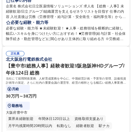
仕事の内容
育休あり
完全週休2日制
交通費支給
土日祝休み
寮・社宅あり
企業名 株式会社日立医薬情報ソリューションズ 求人名 【総務・人事】未
経験歓迎/日立グループ/組織運営を支えるゼネラリストを目指す 仕事の内
容 入社直後は労務（労務管理・給与計算・安全衛生・福利厚生等）からお
任せいたします。将来は総務・採用・教育業務へ守備範囲を広げ、組織運
必要な経験・能力等
営を支えるゼネラリストをめざせます。 ・初期業務：労働時間管理、給与
必要な経験・能力等 ★未経験歓迎！ ★人事・総務領域を横断的に経験し
計算、社会保険対応、福利厚生管理、安全衛生、健康経営推進等をお任せ
幅広いスキルを身につけたい方におすすめ！ ■労務管理(給与計算・社会保
します。ご経験に応じて、休職者管理など、幅広く経験を積んでいただき
険手続き・勤怠管理など)に関心があり主体的に取り組める方 ※労務経験
ます。 ・将来的な広がり：総務・採用・教育・税務対応・経営企画等。
者は早期にご活躍いただけます。 ■チームで仕事を推進できる方■将来は
★メンバーがマンツーマンで丁寧に教えるため、ご経験が浅くても安心！
マネジメント職として活躍したい 【尚可】■人事、労務、採用、教育業務
幅広く経験を積みたい意欲がある方に最適な環境です。 募集職種 【総
正社員
のご経験 ■労務管理（給与計算・社会保険手続き・勤怠管理など）の経験
北大阪急行電鉄株式会社
務・人事】未経験歓迎/日立グループ/組織運営を支えるゼネラリストを目
■衛生管理者の資格をお持ちの方 学歴・資格 学歴：大学院 大学 高専 短大
指す
専修学校 高校 語学力： 資格：
【豊中市/総務人事】経験者歓迎!/阪急阪神HDグループ/
年休124日 総務
当社にて採用関係業務、人材育成業務を中心に、中期経営計画・予算等の管理、設備投資
計画等の策定、さらに社内の重要会議の運営等、経営の根幹となる幅広い総務人事業務全
般を担当していただきます。
月給
30万円～38万円
勤務地
大阪府豊中市
業界未経験歓迎
年間休日120日以上
資格取得支援あり
月平均残業時間20時間以内
転勤なし
経験者歓迎
駅ナカ