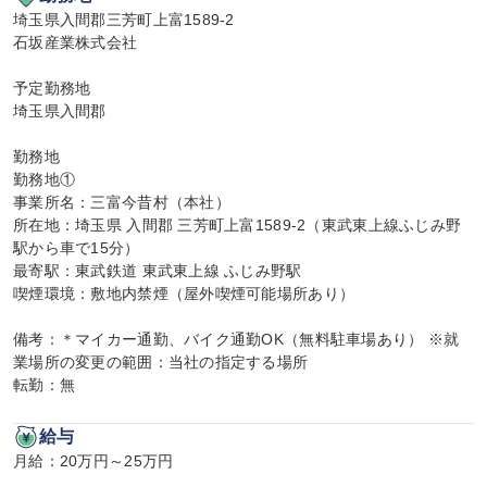
埼玉県入間郡三芳町上富1589-2

石坂産業株式会社

予定勤務地

埼玉県入間郡

勤務地

勤務地①

事業所名：三富今昔村（本社）

所在地：埼玉県 入間郡 三芳町上富1589-2（東武東上線ふじみ野
駅から車で15分）

最寄駅：東武鉄道 東武東上線 ふじみ野駅

喫煙環境：敷地内禁煙（屋外喫煙可能場所あり）

備考：＊マイカー通勤、バイク通勤OK（無料駐車場あり） ※就
業場所の変更の範囲：当社の指定する場所

転勤：無
給与
月給：20万円～25万円
