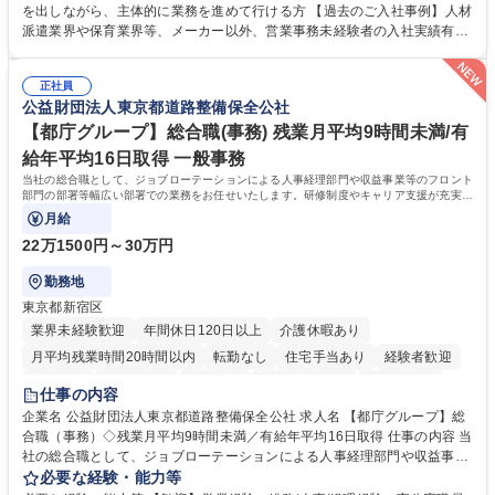
て業務を覚えていただくことが可能です。業務システムがきちんと構築さ
を出しながら、主体的に業務を進めて行ける方 【過去のご入社事例】人材
れているため、スムーズに仕事に慣れることができる環境です。また、
派遣業界や保育業界等、メーカー以外、営業事務未経験者の入社実績有
「チームで成果を出す文化」があり、良いやり方を積極的に共有しながら
【当社の事務職について】単なる事務ではなく主体性を発揮したサポート
常に改善を目指す風土のため、安心して業務に取り組んでいただけます。
により、キーエンスの付加価値向上に貢献します。ベースの定型業務に加
募集職種 【大阪・京都・滋賀】営業事務 ※未経験可
正社員
えて、お客様や社員の状況に合わせ、能動的なサポート、改善の動きも期
公益財団法人東京都道路整備保全公社
待され。組織を支えるスペシャリストとして、チームに貢献し、結果的に
社員から頼られる存在になることができます。平均19:30の退勤以降の業
【都庁グループ】総合職(事務) 残業月平均9時間未満/有
務の持ち帰りも禁止されており、メリハリのある働き方となります。 学
給年平均16日取得 一般事務
歴・資格 学歴：大学院 大学 高専 短大 語学力： 資格：
当社の総合職として、ジョブローテーションによる人事経理部門や収益事業等のフロント
部門の部署等幅広い部署での業務をお任せいたします。研修制度やキャリア支援が充実し
ております！ ※下記業務詳細
月給
22万1500円～30万円
勤務地
東京都新宿区
業界未経験歓迎
年間休日120日以上
介護休暇あり
月平均残業時間20時間以内
転勤なし
住宅手当あり
経験者歓迎
研修あり
退職金あり
賞与あり
完全週休2日制
交通費支給
仕事の内容
駅近5分以内
資格取得手当あり
食事補助あり
企業名 公益財団法人東京都道路整備保全公社 求人名 【都庁グループ】総
合職（事務）◇残業月平均9時間未満／有給年平均16日取得 仕事の内容 当
社の総合職として、ジョブローテーションによる人事経理部門や収益事業
等のフロント部門の部署等幅広い部署での業務をお任せいたします。研修
必要な経験・能力等