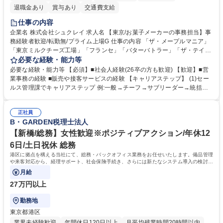
退職金あり
賞与あり
交通費支給
仕事の内容
企業名 株式会社シュクレイ 求人名 【東京/お菓子メーカーの事務担当】事
務経験者歓迎/転勤無/プライム上場G 仕事の内容 「ザ・メープルマニア」
「東京ミルクチーズ工場」「フランセ」「バターバトラー」「ザ・テイラ
ー」「DROOLY」等のブランドを多数展開する当社にて、オリジナル菓子
必要な経験・能力等
ブランド商品の事務業務をお任せいたします。 【具体的な業務内容】 ■店
必要な経験・能力等 【必須】■社会人経験(26卒の方も歓迎) 【歓迎】■営
舗からの発注受付/PC入力業務 ■受電対応(社内/社外) ■商品のマスター登
業事務の経験 ■販売や接客サービスの経験 【キャリアステップ】 (1)セー
録 ■日々の売上抽出・報告 ■提携企業への書類送付業務 ■契約書管理業務
ルス管理課でキャリアステップ 例:一般→チーフ→サブリーダー→統括リ
■ホームページへの問い合わせ対応 など 募集職種 【東京/お菓子メーカー
ーダー→マネージャー (2)他ポジションへのキャリアも可能 ※過去、未経
の事務担当】事務経験者歓迎/転勤無/プライム上場G
験で経営管理部内で経理へ異動した方もいらっしゃいます。年3回の面談
正社員
や個別面談を通してご自身のキャリアと向き合っていただき、会社として
B・GARDEN税理士法人
もバックアップしていきます。 学歴・資格 学歴：大学院 大学 高専 短大
専修学校 高校 語学力： 資格：
【新橋/総務】女性歓迎※ポジティブアクション/年休12
6日/土日祝休 総務
港区に拠点を構える当社にて、総務・バックオフィス業務をお任せいたします。備品管理
や来客対応から、経理サポート、社会保険手続き、さらには新たなシステム導入の検討ま
で、幅広く組織を支える役割です。
月給
27万円以上
勤務地
東京都港区
業界未経験歓迎
年間休日120日以上
月平均残業時間20時間以内