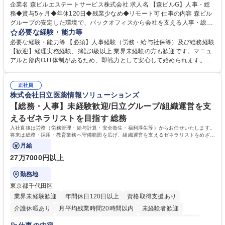
完全週休2日制
交通費支給
長期歓迎
駅近5分以内
土日祝休み
企業名 森ビルエステートサービス株式会社 求人名 【森ビルG】人事・総
務◆賞与5ヶ月◆年休120日◆残業少なめ◆リモート可 仕事の内容 森ビル
グループの安定した環境で、バックオフィスから会社を支える人事・総務
をお任せします。 労務と総務の業務をバランスよく担当し、ゆくゆくは制
必要な経験・能力等
度改定などのコア業務にも挑戦できる、やりがいある環境です。 ■勤怠管
必要な経験・能力等 【必須】人事経験（労務・給与社保等）及び総務経験
理、給与計算、社会保険手続き、年末調整等の労務管理全般 ■入退社手続
【歓迎】経理実務経験、簿記3級以上 業界未経験の方も歓迎です。マニュ
き、社内規定の改定や人事制度改定などのコア業務 ■社内イベントの企画
アルと部内OJT体制があるため、即戦力として安心して始められます。
運営やその他総務業務全般 ※労務と総務を1：1の割合でお任せ。 入社後
【魅力・やりがい】森ビルGの安定基盤で労務から総務まで幅広く携われ
は部内のOJTを中心に、あなたの経験に合わせて不足している部分はいつ
ます。定型業務に留まらず、社内規定や人事制度の改定など会社のコア業
でも質問・相談できる環境が整っているため、安心して成長できます。 募
正社員
務に挑戦できるため、自身の成長と組織への貢献度をダイレクトに実感で
株式会社日立医薬情報ソリューションズ
集職種 【森ビルG】人事・総務◆賞与5ヶ月◆年休120日◆残業少なめ◆
きます。 残業少なめ、週1日リモート可など、ワークライフバランスを保
リモート可
ち長期活躍できる環境です。 「これまでの幅広い経験を活かし、長期的な
【総務・人事】未経験歓迎/日立グループ/組織運営を支
キャリアを築きたい」という前向きな意欲と挑戦を全力で応援します。 学
えるゼネラリストを目指す 総務
歴・資格 学歴：大学院 大学 高専 短大 専修学校 高校 語学力： 資格：日商
入社直後は労務（労務管理・給与計算・安全衛生・福利厚生等）からお任せいたします。
簿記検定1級 日商簿記検定2級 日商簿記検定3級
将来は総務・採用・教育業務へ守備範囲を広げ、組織運営を支えるゼネラリストをめざせ
ます。
月給
27万7000円以上
勤務地
東京都千代田区
業界未経験歓迎
年間休日120日以上
資格取得支援あり
介護休暇あり
月平均残業時間20時間以内
未経験者歓迎
住宅手当あり
時短勤務あり
退職金あり
在宅OK
賞与あり