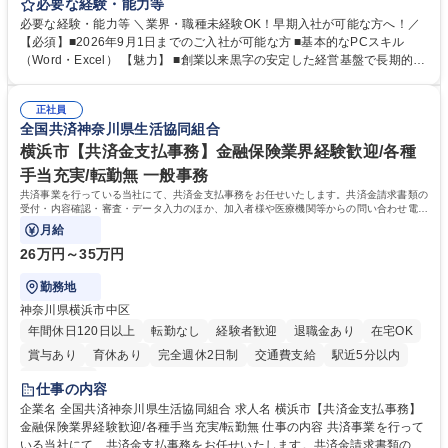
がほぼ発生せず、連続した日程の有給取得が可能なため、WLBを整えたい
必要な経験・能力等
方にお勧めの環境です！ 入社後はOJTを通じて丁寧に研修を行いますの
必要な経験・能力等 ＼業界・職種未経験OK！早期入社が可能な方へ！／
で、事務未経験の方でも安心して臨むことができます。 【業務詳細】■電
【必須】■2026年9月1日までのご入社が可能な方 ■基本的なPCスキル
話・来客対応 ■物件の鍵や社内の備品管理 ■データ入力や書類作成 ■契約
（Word・Excel） 【魅力】 ■創業以来黒字の安定した経営基盤で長期的に
書などのファイリング ■郵送物の仕訳・発送 など 募集職種 ◆急募｜9月1
安心して働ける環境 ■残業ほぼなしで働きやすさ抜群、プライベートとの
日入社◆【渋谷/一般事務】未経験歓迎/年休124日/残業ほぼ無
両立が可能 ■有給取得を積極的に推奨、年間10日程度の取得実績 ■1ヶ月
正社員
のOJTで業務を習得可能、未経験でもしっかりサポート 学歴・資格 学
全国共済神奈川県生活協同組合
歴：大学院 大学 高専 短大 語学力： 資格：
横浜市【共済金支払事務】金融保険業界経験歓迎/各種
手当充実/転勤無 一般事務
共済事業を行っている当社にて、共済金支払事務をお任せいたします。共済金請求書類の
受付・内容確認・審査・データ入力のほか、加入者様や医療機関等からの問い合わせ電話
対応や書類発送等を担当します。
月給
26万円～35万円
勤務地
神奈川県横浜市中区
年間休日120日以上
転勤なし
経験者歓迎
退職金あり
在宅OK
賞与あり
育休あり
完全週休2日制
交通費支給
駅近5分以内
土日祝休み
仕事の内容
企業名 全国共済神奈川県生活協同組合 求人名 横浜市【共済金支払事務】
金融保険業界経験歓迎/各種手当充実/転勤無 仕事の内容 共済事業を行って
いる当社にて、共済金支払事務をお任せいたします。共済金請求書類の受