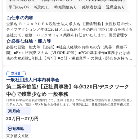
平日のみOK
転勤なし
時短勤務あり
経験者歓迎
退職金あり
賞与あり
完全週休2日制
交通費支給
駅近5分以内
土日祝休み
仕事の内容
服装自由
企業名 Ｂ・ＧＡＲＤＥＮ税理士法人 求人名 【新橋/総務】女性歓迎※ポジ
ティブアクション／年休126日／土日祝休 仕事の内容 港区に拠点を構える
当社にて、総務・バックオフィス業務をお任せいたします。備品管理や来
客対応から、経理サポート、社会保険手続き、さらには新たなシステム導
必要な経験・能力等
入の検討まで、幅広く組織を支える役割です。 ■備品発注・在庫管理、郵
必要な経験・能力等 【必須】■社会人経験をお持ちの方（業界・職種不
送物対応、電話・来客対応 ■金融機関への外出業務（入出金管理補助）、
問）■Excelの関数スキル（VLOOKUP等）■PCの基本操作■事務または総
福利厚生・社内イベントの運営管理 ■社内ルールの整備、職場環境の改善
務の実務経験1年以上【尚可】■会計・税務業界への興味・関心をお持ちの
提案、備品選定 ■請求書発行・管理等の経理サポート、社会保険関連の書
方 【求める人物像】 ■自ら課題を見つけ改善提案ができる主体性のある方
類手続き ■税理士業務の補助（書類作成・データ入力支援） ■ITツールや
■周囲と円滑に連携し、柔軟な対応ができる方。 【女性歓迎！】※ポジテ
社内新システムの導入検討・比較検証 募集職種 【新橋/総務】女性歓迎※
正社員
ィブアクション 学歴・資格 学歴：大学院 大学 高専 短大 専修学校 高校 語
一般社団法人日本内科学会
ポジティブアクション／年休126日／土日祝休
学力： 資格：
第二新卒歓迎!【正社員事務】年休120日/デスクワーク
中心で残業少なめ 一般事務
日本内科学会の会員管理部門にて、医師（会員）の年会費徴収や住所等個人情報の変更シ
ステム入力、電話・FAX対応をお任せします。将来的には、各種委員会の運営事務局業務
などにも幅広く携わっていただきます。
月給
23万円～27万円
勤務地
東京都文京区