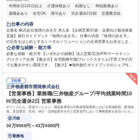
年間休日120日以上
介護休暇あり
転勤なし
時短勤務あり
退職金あり
在宅OK
賞与あり
完全週休2日制
交通費支給
駅近5分以内
土日祝休み
仕事の内容
企業名 株式会社地球の歩き方 求人名 【企画営業/行政・企業向け観光推進
支援】旅行ガイドブック『地球の歩き方』 仕事の内容 『地球の歩き方』
の広告をはじめとするトータルソリューションの企画営業をお任せしま
す。クライアントは、観光（海外旅行、国内旅行、インバウンド）で地域
必要な経験・能力等
や事業を推進したい国内外の行政や企業です。 【業務詳細】■『地球の歩
必要な経験・能力等 【いずれかの経験】法人営業/広告/PR/マーケティン
き方』は海外旅行ガイドブックのNo.1ブランドであり、国内旅行において
グ/メディア企画 【働き方】在宅勤務可能/フレックスタイム/子育て中の方
も牽引しております。観光推進支援においても、業界を牽引する意欲的な
でも働きやすい環境です。 【魅力】 ■海外旅行ガイドブックのシェアNo.1
取り組みが期待されています■インバウンドは、日本の地域の未来を担う
メディアとして、個人旅行文化の拡大と定着を担ってきたブランドに携わ
国策事業です。「GOOD LUCK TRIP」は、海外旅行ガイドブックと同様
ることが可能です。 ■国内旅行ガイドブックは立ち上げ間もない新規事業
に、インバウンドのトップブランドに成長しております■旅が業務であ
正社員
であり、「地球の歩き方」としてどう取り組むか、共に形を作るコアメン
三井物産都市開発株式会社
り、日常です。旅好きにはこれ以上ない環境です 募集職種 【企画営業/行
バーとして活躍いただきます。 学歴・資格 学歴：大学院 大学 語学力： 資
政・企業向け観光推進支援】旅行ガイドブック『地球の歩き方』
格：
【営業事務】業務職/三井物産グループ/平均残業時間10
H/完全週休2日 営業事務
オフィスビル、賃貸マンション、物流倉庫等の不動産開発事業における用地取得、開発推
進、賃貸運営、売却、仲介・活用提案等を行う営業部門において事務業務を担当いただき
ます。
月給
30万9500円～43万4000円
勤務地