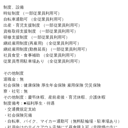
制度、設備

時短制度 （一部従業員利用可）

自転車通勤可 （全従業員利用可）

出産・育児支援制度 （一部従業員利用可）

資格取得支援制度 （一部従業員利用可）

研修支援制度 （一部従業員利用可）

継続雇用制度(再雇用) （全従業員利用可）

継続雇用制度(勤務延長) （一部従業員利用可）

社員食堂・食事補助 （全従業員利用可）

従業員専用駐車場あり （全従業員利用可）

その他制度

退職金：無

社会保険：健康保険 厚生年金保険 雇用保険 労災保険

寮・社宅：無

その他制度：慶弔休暇、産前産後・育児休暇、介護休暇

制度備考：■福利厚生・待遇

・交通費規定支給

・社会保険完備

・自転車、バイク、マイカー通勤可（無料駐輪場・駐車場あり）

・社員向けのテイクアウト店舗にて昼食購入可（非喫煙の方に