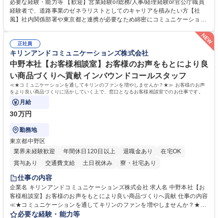
制度やキャリア支援が充実しております！ ※下記業務詳細 【業務詳細】■
必要な経験・能力等 【歓迎】営業経験or総務/人事/経理経験or官公庁職員
管理部門：広報、人事、経理など当公社の運営に係る管理業務 ■収益部
経験者で、道路事業のゼネラリストとしてのキャリアを積みたい方【社
門：駐車場の新規開拓、管理運営、新宿駅西口広場の「イベントコーナ
風】社内関係部署や東京都と連携が必要なため綿密にコミュニケーション
ー」などの管理運営 ■道路部門：整備の急がれる骨格幹線道路や木造住宅
を図っています。 【業務の魅力】■幅広く携われる：総合職（事務）で
密集地域の特定整備路線の用地取得、道路に関する普及啓発事業、都内の
は、駐車場の管理運営や道路用地の取得、公益財団法人の中枢を担う管理
道路施設や道路工事現場の見学ツアー事業 ※入社後は上記いずれかの部門
正社員
部門など多岐に渡る業務を経験できます。 ■様々なプロジェクト：駐車場
キリンアンドコミュニケーションズ株式会社
へ配属。※業務内容変更の範囲：会社の定める業務 募集職種 【都庁グル
事業の他、新宿駅西口広場内に設置された照明を兼ねた広告「ブライトサ
ープ】総合職（事務）◇残業月平均9時間未満／有給年平均16日取得
イン」の管理運営を行うなど、事業収益を生み出す活動を積極的に行って
中野本社【お客様相談室】お客様のお声をもとにより良
います。 学歴・資格 学歴：大学院 大学 高専 短大 専修学校 高校 語学力：
い商品づくりへ貢献 インバウンドコールスタッフ
資格：
≪★コミュニケーションを通してキリンのファンを増やしませんか？★≫ お客様のお声
をより良い商品づくりに活かしていく上で、窓口となるお客様相談室でのお仕事です。
月給
30万円
勤務地
東京都中野区
業界未経験歓迎
年間休日120日以上
退職金あり
在宅OK
賞与あり
交通費支給
土日祝休み
寮・社宅あり
仕事の内容
企業名 キリンアンドコミュニケーションズ株式会社 求人名 中野本社【お
客様相談室】お客様のお声をもとにより良い商品づくりへ貢献 仕事の内容
≪★コミュニケーションを通してキリンのファンを増やしませんか？★≫
お客様のお声をより良い商品づくりに活かしていく上で、窓口となるお客
必要な経験・能力等