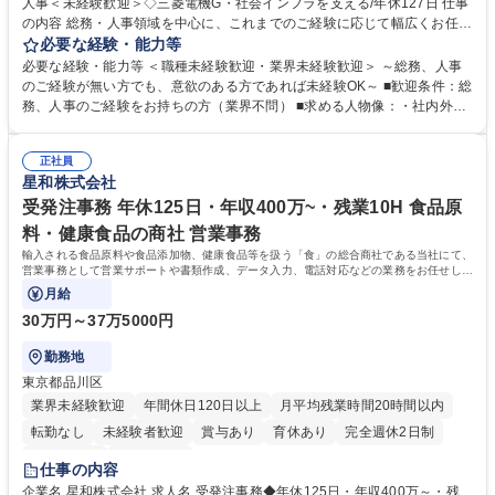
人事＜未経験歓迎＞◇三菱電機G・社会インフラを支える/年休127日 仕事
の内容 総務・人事領域を中心に、これまでのご経験に応じて幅広くお任せ
します。 ＜具体的には＞ ・総務/人事労務（給与・社保・勤怠管理など）
必要な経験・能力等
・採用・教育研修 ・福利厚生運用 など ※基本的には事務所勤務ですが、
必要な経験・能力等 ＜職種未経験歓迎・業界未経験歓迎＞ ～総務、人事
採用や教育等の業務内容により、関西圏以外への日帰り・宿泊を伴う国内
のご経験が無い方でも、意欲のある方であれば未経験OK～ ■歓迎条件：総
出張もございます。 ※担当業務を持ちつつ、お互いに助け合いながら、総
務、人事のご経験をお持ちの方（業界不問） ■求める人物像：・社内外の
務部という組織として協力しながら進める体制です。 募集職種 【大阪】
関係各部門との調整を率先して行い、業務を円滑に遂行できる協調性やコ
総務人事＜未経験歓迎＞◇三菱電機G・社会インフラを支える/年休127日
ミュニケーション能力を持っている方 ・人事総務領域に興味がありゼネラ
正社員
リスト志向をお持ちの方 学歴・資格 学歴：大学院 大学 語学力： 資格：
星和株式会社
受発注事務 年休125日・年収400万~・残業10H 食品原
料・健康食品の商社 営業事務
輸入される食品原料や食品添加物、健康食品等を扱う「食」の総合商社である当社にて、
営業事務として営業サポートや書類作成、データ入力、電話対応などの業務をお任せしま
す。
月給
30万円～37万5000円
勤務地
東京都品川区
業界未経験歓迎
年間休日120日以上
月平均残業時間20時間以内
転勤なし
未経験者歓迎
賞与あり
育休あり
完全週休2日制
交通費支給
土日祝休み
仕事の内容
企業名 星和株式会社 求人名 受発注事務◆年休125日・年収400万～・残