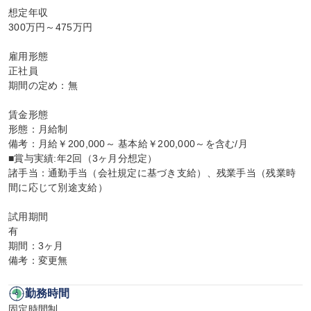
想定年収

300万円～475万円

雇用形態

正社員

期間の定め：無

賃金形態

形態：月給制

備考：月給￥200,000～ 基本給￥200,000～を含む/月

■賞与実績:年2回（3ヶ月分想定）

諸手当：通勤手当（会社規定に基づき支給）、残業手当（残業時
間に応じて別途支給）

試用期間

有

期間：3ヶ月

備考：変更無
勤務時間
固定時間制
