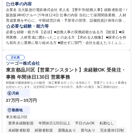
退職金あり
完全週休2日制
交通費支給
駅近5分以内
仕事の内容
土日祝休み
服装自由
昼食補助あり
食事補助あり
企業名 北大阪急行電鉄株式会社 求人名 【豊中市/総務人事】経験者歓迎！/
阪急阪神HDグループ/年休124日 仕事の内容 当社にて採用関係業務、人材
育成業務を中心に、中期経営計画・予算等の管理、設備投資計画等の策
定、さらに社内の重要会議の運営等、経営の根幹となる幅広い総務人事業
必要な経験・能力等
務全般を担当していただきます。 【主な業務内容】 ■採用関係業務および
必要な経験・能力等 【必須】■総務人事の実務経験がある方 【歓迎】■採
人材育成(社員研修)業務の推進 ■中期経営計画および予算等の管理 ■設備
用業務、人材育成に携わったことのある方 【求める人物像】 ■探求心を持
投資計画等の策定 ■社内の重要会議の運営 ■その他総務人事業務全般 【入
ち前向きに業務に取り組める方 ■臆せずに部門・会社を超えたコミュニケ
社後】入社後は採用や育成をメインに担当し将来的には経営根幹に関わる
ーションの取れる方 ■自分で考えて行動のできる方 ■第二の創業期を迎え
総務人事業務全般へ幅広く従事していただきます。 募集職種 【豊中市/総
る当社で組織の次代を担うネクスト人材として長期的に成長したい方 ■周
務人事】経験者歓迎！/阪急阪神HDグループ/年休124日
正社員
囲のメンバーと協調しつつ主体性を持って能動的に業務を推進できる方 学
ソーゴー株式会社
歴・資格 学歴：大学院 大学 高専 短大 専修学校 高校 語学力： 資格：
東京都品川区【営業アシスタント】未経験OK 受発注・
事務 年間休日130日 営業事務
樹脂板や建築資材などの販売・加工事業を行っている当社にて、営業アシスタント業務を
お任せいたします。注文対応やWebデータの出力、各所への発注・加工依頼のほか、電
話・メール対応等の事務業務を担当します。
月給
27万円～35万円
勤務地
東京都品川区
業界未経験歓迎
年間休日120日以上
平日のみOK
転勤なし
未経験者歓迎
経験者歓迎
退職金あり
賞与あり
完全週休2日制