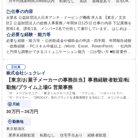
月平均残業時間20時間以内
転勤なし
英語
退職金あり
在宅OK
賞与あり
育休あり
完全週休2日制
交通費支給
土日祝休み
仕事の内容
食事補助あり
企業名 公益財団法人日本アンチ・ドーピング機構 求人名 【東京／文京
区】公益財団法人の総務人事業務／年間休日125日 仕事の内容 下記業務を
部長1名、課長1名、メンバー2名で分担して遂行しています。 はじめは担
当者として業務を覚えていただき、ゆくゆくはリーダーやマネージャーポ
必要な経験・能力等
ジションとして活躍いただくことを期待しています。 【総務・人事グルー
必要な経験・能力等 ・公的助成金や補助金の申請・四半期、年間報告経験
プの業務内容】 ・人事制度関連 ・採用活動 ・教育研修の企画、実行 ・勤
・総務経験 ・PCスキル中級以上（Word、Excel、PowerPoint） ・社内外
怠管理 ・官公庁への各種提出 ・法定の会議運営（評議員会、理事会） ・
と円滑な調整ができるコミュニケーション能力 ・口が堅い方 ■歓迎要件
コンプライアンス ・内部規程やルールの管理、整備、文書管理 ・契約関
・採用業務経験 ・英語に抵抗がない方 ・営業経験 学歴・資格 学歴：大学
連 ・衛生管理 ・防災関連・公的助成金の管理・オフィス、ファシリティ
院 大学 高専 短大 専修学校 高校 語学力： 資格：
管理 ・福利厚生関連 ・職員からの問合せ、相談対応 ・その他日常の総務
正社員
株式会社シュクレイ
業務全般 募集職種 【東京／文京区】公益財団法人の総務人事業務／年間
休日125日
【東京/お菓子メーカーの事務担当】事務経験者歓迎/転
勤無/プライム上場G 営業事務
「ザ・メープルマニア」「東京ミルクチーズ工場」「フランセ」「バターバトラー」
「ザ・テイラー」「DROOLY」等のブランドを多数展開する当社にて、オリジナル菓子
ブランド商品の事務業務をお任せいたします。
月給
30万円～36万円
勤務地
東京都港区
業界未経験歓迎
転勤なし
住宅手当あり
経験者歓迎