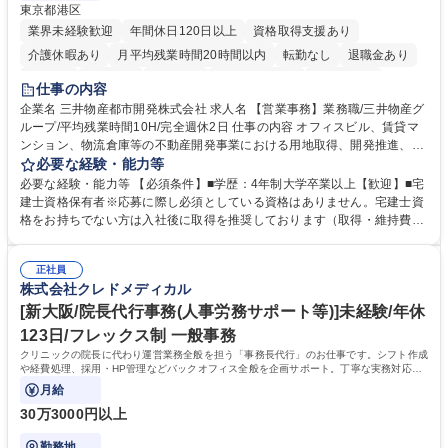
東京都港区
業界未経験歓迎
年間休日120日以上
資格取得支援あり
介護休暇あり
月平均残業時間20時間以内
転勤なし
退職金あり
在宅OK
賞与あり
育休あり
完全週休2日制
交通費支給
仕事の内容
駅近5分以内
土日祝休み
寮・社宅あり
企業名 三井物産都市開発株式会社 求人名 【営業事務】業務職/三井物産グ
ループ/平均残業時間10H/完全週休2日 仕事の内容 オフィスビル、賃貸マ
ンション、物流倉庫等の不動産開発事業における用地取得、開発推進、賃
貸運営、売却、仲介・活用提案等を行う営業部門において事務業務を担当
必要な経験・能力等
いただきます。 【詳細】・契約書管理、契約書製本、捺印対応、ファイリ
必要な経験・能力等 【必須条件】■学歴：4年制大学卒業以上【歓迎】■宅
ング、登記簿取得、調書取得・支払業務（各種費用支払、支払管理、請
建士資格保有者※応募に際し必須としている資格はありません。宅建士資
求・支払データ登録、取引先マスター申請対応）・予算作成及び予実管
格をお持ちでない方は入社後に取得を推奨しております（取得・維持費用
理・各種稟議書、報告書作成業務・各種台帳管理、交際費・会議費支払報
の一部補助あり） 【求める人物像】 ・向学心豊かで、主体的に行動でき
告書作成及び月次管理・部内総務庶務全般 など※※配属先によっては上記
る方。 ・社内外の多様な関係者と協調して業務を進められるコミュニケー
の他に担当頂く業務が発生する場合があります。 募集職種 【営業事務】
正社員
ション力がある方。 ・チャレンジを厭わず、粘り強く業務に取り組める
株式会社クレドメディカル
業務職/三井物産グループ/平均残業時間10H/完全週休2日
方。多様な関係者と謙虚に信頼関係を構築でき、期限を意識したスケジュ
ール管理が出来る方。※将来的に他部署（営業部門、コーポレート部門）
[新大阪/院長代行事務(人事労務サポート等)]未経験/年休
へのジョブローテーションの可能性があります。 学歴・資格 学歴：大学
123日/フレックス制 一般事務
院 大学 語学力： 資格：宅地建物取引士
クリニックの院長に代わり運営業務全般を担う「事務長代行」のお仕事です。シフト作成
や経費処理、採用・HP管理などバックオフィス全般を企画サポート。丁寧な実務対応で
現場を支え、専門スキルを構築できます。
月給
30万3000円以上
勤務地