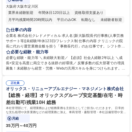
大阪府大阪市淀川区
業界未経験歓迎
年間休日120日以上
資格取得支援あり
月平均残業時間20時間以内
平日のみOK
転勤なし
未経験者歓迎
住宅手当あり
退職金あり
在宅OK
賞与あり
完全週休2日制
仕事の内容
交通費支給
駅近5分以内
土日祝休み
昼食補助あり
企業名 株式会社クレドメディカル 求人名 [新大阪/院長代行事務(人事労務
サポート等)]未経験/年休123日/フレックス制 仕事の内容 クリニックの院
長に代わり運営業務全般を担う「事務長代行」のお仕事です。シフト作成
や経費処理、採用・HP管理などバックオフィス全般を企画サポート。丁
必要な経験・能力等
寧な実務対応で現場を支え、専門スキルを構築できます。 当社の開業医支
必要な経験・能力等 ＼未経験大歓迎／ 【必須】社会人経験2年以上 ＼成
援のコンサルタントと連携し、開業後クリニックのバックオフィス全般を
長×安定を高度に両立できる抜群の好環境／ 反響多数の拡大部署での増員
担当します。 ＼具体的には／ ■スタッフのシフト作成、日々の経費処理 ■
募集！未経験から経営・労務・Webの汎用スキルを身につけられます。初
求人原稿の作成や労務サポート、Webサイトの更新管理等 社内でしっか
年度想定年収400万円以上スタートで確実なステップアップが可能！年間
り業務設計を行い手厚いOJTもあるため未経験から安心してスタート可能
休日123日（完全土日祝休）、残業月平均10時間、フレックス制と働きや
です。基本は社内勤務でクリニック訪問はほとんどありません。 募集職種
正社員
すさも抜群。転勤なしの新大阪本社勤務で、安定した事業基盤のもと腰を
オリックス・リニューアブルエナジー・マネジメント株式会社
[新大阪/院長代行事務(人事労務サポート等)]未経験/年休123日/フレックス
据えて長期的キャリアを構築できます。 学歴・資格 学歴：大学院 大学 語
制
学力： 資格：
【総務・経理】オリックスグループ安定基盤/在宅・時
差出勤可/残業10H 総務
本社管理部にて、経理業務および総務業務を主担当としてご担当いただきます。 日常的
な支払処理や決算業務などの経理業務に加え、車両管理・書類管理・本社設備管理や安全
対策など幅広い総務業務もお任せします。
月給
35万円～40万円