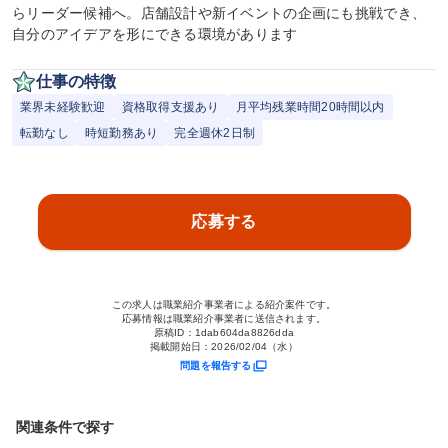
らリーダー候補へ。店舗設計や新イベントの企画にも挑戦でき、
自分のアイデアを形にできる環境があります
仕事の特徴
業界未経験歓迎
資格取得支援あり
月平均残業時間20時間以内
転勤なし
時短勤務あり
完全週休2日制
応募する
この求人は職業紹介事業者による紹介案件です。
応募情報は職業紹介事業者に送信されます。
原稿ID：
1dab604da8826dda
掲載開始日：
2026/02/04（水）
問題を報告する
関連条件で探す