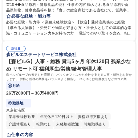
業10H◆食品原料・健康食品の商社 仕事の内容 輸入される食品原料や食
品添加物、健康食品等を扱う「食」の総合商社である当社にて、営業事務
として営業サポートや書類作成、データ入力、電話対応などの業務をお任
必要な経験・能力等
せします。 ・受注／出荷指示／売上管理／仕入管理／在庫管理／お客様や
必要な経験・能力等 ＜業種未経験歓迎＞ 【歓迎】受発注業務のご経験
倉庫と電話確認など、販売に関わる事務、営業サポートをお願いします。
【求める人物像】・受発注や物流が好きな方 ・社会人としての基本的な常
・入社後は商品について覚えることから始め、先輩社員OJTと共に業務を
識・コミュニケーション力をお持ちの方 ・電話でのやり取りを含め、相手
進めて頂きます。未経験から始めた方も多数活躍中です。 [業務内容の変
の要件を正しく理解し対応できる方 ・数量・在庫・出荷数などの数値を正
更の範囲:会社の定める業務] 募集職種 受発注事務◆年休125日・年収400
確に扱う業務に抵抗がない方 ・PCを業務で日常的に使用しており、四則
万～・残業10H◆食品原料・健康食品の商社
正社員
演算ができる方 ・業務ルールや指示を理解し、行動できる方 学歴・資格
森ビルエステートサービス株式会社
学歴：大学院 大学 短大 語学力： 資格：
【森ビルG】人事・総務 賞与5ヶ月 年休120日 残業少な
め リモート可 福利厚生/労務/給与管理人事
森ビルグループの安定した環境で、バックオフィスから会社を支える人事・総務をお任せ
します。 労務と総務の業務をバランスよく担当し、ゆくゆくは制度改定などのコア業務
にも挑戦できる、やりがいある環境です。
月給
26万2000円～36万4000円
勤務地
東京都港区
業界未経験歓迎
年間休日120日以上
資格取得支援あり
介護休暇あり
転勤なし
未経験者歓迎
時短勤務あり
経験者歓迎
退職金あり
在宅OK
賞与あり
育休あり
仕事の内容