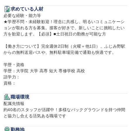
求めている人材
必要な経験・能力等

★学歴不問・未経験歓迎！理念に共感し、明るいコミュニケーシ
ョンが取れる方を募集。接客が好きで、新しいことに挑戦したい
方を歓迎します。【必須】■土日祝日の勤務が可能な方

【働き方について】完全週休2日制（火曜＋他1日）。ふじみ野駅
からの無料送迎バスや、無料駐車場完備で通勤も快適です。

学歴・資格

学歴：大学院 大学 高専 短大 専修学校 高校

語学力：

資格：
職場環境
配属先情報

約40名のスタッフが活躍中！多様なバックグラウンドを持つ仲間
と協力し合える活気ある職場です
勤務地