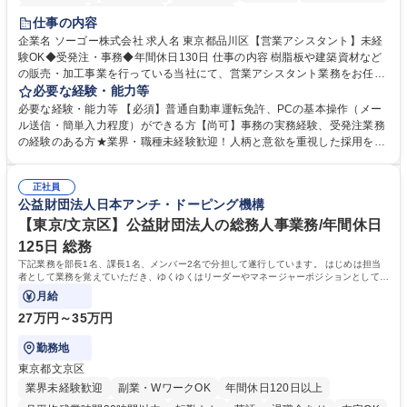
交通費支給
駅近5分以内
土日祝休み
仕事の内容
企業名 ソーゴー株式会社 求人名 東京都品川区【営業アシスタント】未経
験OK◆受発注・事務◆年間休日130日 仕事の内容 樹脂板や建築資材など
の販売・加工事業を行っている当社にて、営業アシスタント業務をお任せ
いたします。注文対応やWebデータの出力、各所への発注・加工依頼のほ
必要な経験・能力等
か、電話・メール対応等の事務業務を担当します。 ■受注・発注業務：FA
必要な経験・能力等 【必須】普通自動車運転免許、PCの基本操作（メー
Xによる注文対応、Web発注データのプリントアウト、各仕入先・協力会
ル送信・簡単入力程度）ができる方【尚可】事務の実務経験、受発注業務
社への発注および加工依頼等 ■納品書・請求書の作成および発送手配 ■商
の経験のある方★業界・職種未経験歓迎！人柄と意欲を重視した採用を行
品手配・在庫確認・納期調整 ■電話・メールでの問い合わせ対応および付
っています。 【要件】未経験歓迎！未経験からスタートして長く勤務する
随する事務全般 ※高度なPCスキルは不要です。【業務内容の変更範囲】
社員が多数在籍しています。 【求める人物像】納期優先の業界のため状況
当社の指定する業務 募集職種 東京都品川区【営業アシスタント】未経験O
正社員
変化に臨機応変かつ柔軟に対応できる方、約束を守り正確に作業を進めら
公益財団法人日本アンチ・ドーピング機構
K◆受発注・事務◆年間休日130日
れる方を求めています。高度なPCスキルや関数知識は一切不要です。丁
寧な指導体制が整っているため、安心してお仕事をスタートしていただけ
【東京/文京区】公益財団法人の総務人事業務/年間休日
ます。 学歴・資格 学歴：大学院 大学 高専 短大 専修学校 高校 語学力：
125日 総務
資格：
下記業務を部長1名、課長1名、メンバー2名で分担して遂行しています。 はじめは担当
者として業務を覚えていただき、ゆくゆくはリーダーやマネージャーポジションとして活
躍いただくことを期待しています。
月給
27万円～35万円
勤務地
東京都文京区
業界未経験歓迎
副業・WワークOK
年間休日120日以上