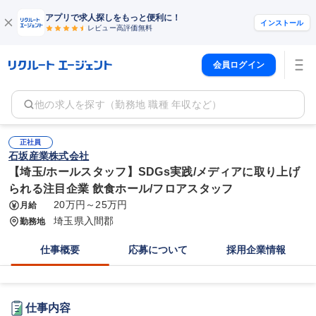
アプリで求人探しをもっと便利に！
インストール
レビュー高評価
無料
会員ログイン
他の求人を探す（勤務地 職種 年収など）
正社員
石坂産業株式会社
【埼玉/ホールスタッフ】SDGs実践/メディアに取り上げ
られる注目企業 飲食ホール/フロアスタッフ
20万円～25万円
月給
埼玉県入間郡
勤務地
仕事概要
応募について
採用企業情報
仕事内容