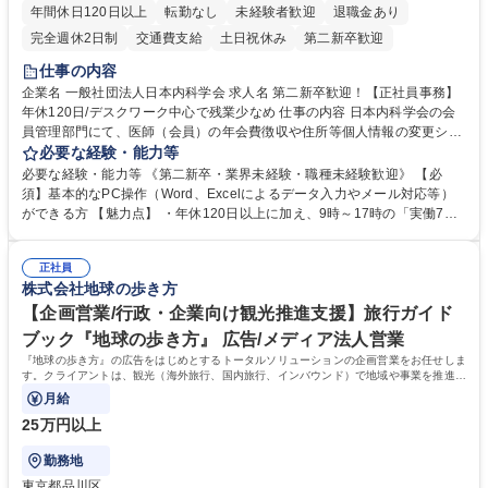
年間休日120日以上
転勤なし
未経験者歓迎
退職金あり
完全週休2日制
交通費支給
土日祝休み
第二新卒歓迎
仕事の内容
企業名 一般社団法人日本内科学会 求人名 第二新卒歓迎！【正社員事務】
年休120日/デスクワーク中心で残業少なめ 仕事の内容 日本内科学会の会
員管理部門にて、医師（会員）の年会費徴収や住所等個人情報の変更シス
テム入力、電話・FAX対応をお任せします。将来的には、各種委員会の運
必要な経験・能力等
営事務局業務などにも幅広く携わっていただきます。 【会員管理・データ
必要な経験・能力等 《第二新卒・業界未経験・職種未経験歓迎》 【必
入力業務】 ・医師（会員）の住所変更、個人情報のシステム登録・更新
須】基本的なPC操作（Word、Excelによるデータ入力やメール対応等）
・年会費の徴収管理や入金データの照合確認 【問い合わせ対応】 ・会員
ができる方 【魅力点】 ・年休120日以上に加え、9時～17時の「実働7時
（医師）からの電話、FAX、ネット申請に伴う相談受付 ・複雑な案件のへ
間勤務」で残業も少なくワークライフバランスは抜群です。 【将来的な業
のエスカレーション・連携対応 募集職種 第二新卒歓迎！【正社員事務】
務（各種委員会運営）】 ・学会内における各種委員会のスケジュール調
年休120日/デスクワーク中心で残業少なめ
正社員
整、資料作成、当日の運営サポート 学歴・資格 学歴：大学院 大学 語学
株式会社地球の歩き方
力： 資格：
【企画営業/行政・企業向け観光推進支援】旅行ガイド
ブック『地球の歩き方』 広告/メディア法人営業
『地球の歩き方』の広告をはじめとするトータルソリューションの企画営業をお任せしま
す。クライアントは、観光（海外旅行、国内旅行、インバウンド）で地域や事業を推進し
たい国内外の行政や企業です。
月給
25万円以上
勤務地
東京都品川区