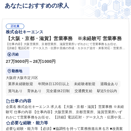
あなたにおすすめの求人
正社員
株式会社キーエンス
【大阪・京都・滋賀】営業事務 ※未経験可 営業事務
【仕事内容】大阪営業所、京都営業所、滋賀営業所いずれかにて営業事務をお任せ。
【詳細】電話応対・データ入力・伝票や見積の作成・カタログ送付・来客対応・営業所内
で発生する事務業務や業務改善をお任せ。
月給
27万9000円～28万1000円
勤務地
大阪府大阪市淀川区
業界未経験歓迎
年間休日120日以上
未経験者歓迎
退職金あり
賞与あり
育休あり
完全週休2日制
交通費支給
駅近5分以内
土日祝休み
仕事の内容
企業名 株式会社キーエンス 求人名 【大阪・京都・滋賀】営業事務 ※未経
験可 仕事の内容 【仕事内容】大阪営業所、京都営業所、滋賀営業所いず
れかにて営業事務をお任せ。 【詳細】電話応対・データ入力・伝票や見積
の作成・カタログ送付・来客対応・営業所内で発生する事務業務や業務改
必要な経験・能力等
善をお任せ。 【教育制度】ご入社後、育成担当とペアになりながらOJTに
必要な経験・能力等 【必須】■協調性を持って業務推進出来る方 ■改善案