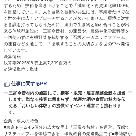
するため、技術を磨き上げることで「減量化・再資源化率100%」
を目指しています。人と自然と技術の共生には、事業者だけでな
く世の中に広くアプローチすることが欠かせません。環境に対す
る意識を持ってもらうために、里山で生き物と触れ合うことが出
来る体験型施設の「三富今昔村」の運営や、農薬や化学肥料等を
一切使わずに有機野菜を栽培する「石坂オーガニックファーム」
の運営などを通して、「循環することの大切さ」を世の中へ発信
しています。

決算情報：

決算期2025/08 売上高7,309百万円

※決済単位：単体
仕事に関するPR
三富今昔村内の施設にて、接客・販売・運営業務全般を担当
します。単なる接客に留まらず、地産地消や食育の魅力を伝
える「おいしい体験」の提供やイベント運営にも携わりま
す。
企業・求人の特色

■東京ドーム4.5個分の広大な里山「三富今昔村」を運営。五感で
サスティナブルを体感できる、環境教育の先進拠点です■未経験か