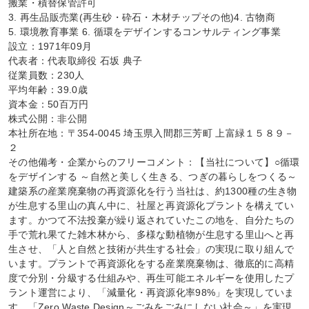
搬業・積替保管許可

3. 再生品販売業(再生砂・砕石・木材チップその他)4. 古物商

5. 環境教育事業 6. 循環をデザインするコンサルティング事業

設立：1971年09月

代表者：代表取締役 石坂 典子

従業員数：230人

平均年齢：39.0歳

資本金：50百万円

株式公開：非公開

本社所在地：〒354-0045 埼玉県入間郡三芳町 上富緑１５８９－
２

その他備考・企業からのフリーコメント：【当社について】○循環
をデザインする ～自然と美しく生きる、つぎの暮らしをつくる～

建築系の産業廃棄物の再資源化を行う当社は、約1300種の生き物
が生息する里山の真ん中に、社屋と再資源化プラントを構えてい
ます。かつて不法投棄が繰り返されていたこの地を、自分たちの
手で荒れ果てた雑木林から、多様な動植物が生息する里山へと再
生させ、「人と自然と技術が共生する社会」の実現に取り組んで
います。プラントで再資源化をする産業廃棄物は、徹底的に高精
度で分別・分級する仕組みや、再生可能エネルギーを使用したプ
ラント運営により、「減量化・再資源化率98%」を実現していま
す。「Zero Waste Design～ごみをごみにしない社会～」を実現