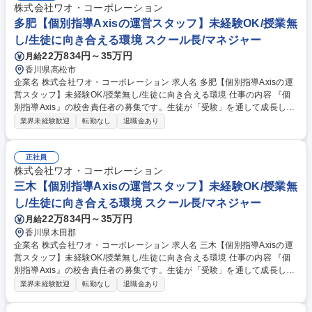
株式会社ワオ・コーポレーション
多肥【個別指導Axisの運営スタッフ】未経験OK/授業無
し/生徒に向き合える環境 スクール長/マネジャー
22万834円～35万円
月給
香川県高松市
企業名 株式会社ワオ・コーポレーション 求人名 多肥【個別指導Axisの運
営スタッフ】未経験OK/授業無し/生徒に向き合える環境 仕事の内容 『個
別指導Axis』の校舎責任者の募集です。生徒が「受験」を通して成長して
いく場（教室）の経営をお任せします。一人一人に向き合い、生徒の成長
業界未経験歓迎
転勤なし
退職金あり
に携わることのできる環境、社風です。 【具体的には】～授業は一切な
し！(講師が担当します)～ ・対生徒：進路相談、学習カウンセリング、学
習進度管理等。 ・対保護者：生徒さんの教育相談、学習プランの提案等。
正社員
・経営：集客(イベント企画等)、近隣競合のリサーチ、講師の採用・育成
株式会社ワオ・コーポレーション
等。 ◎まずは基幹校舎で先輩社員からOJTで学んでいただきます。半年～
三木【個別指導Axisの運営スタッフ】未経験OK/授業無
1年後に校舎の責任者となっていただくようアシストします。 募集職種 多
し/生徒に向き合える環境 スクール長/マネジャー
肥【個別指導Axisの運営スタッフ】未経験OK/授業無し/生徒に向き合える
22万834円～35万円
月給
環境
香川県木田郡
企業名 株式会社ワオ・コーポレーション 求人名 三木【個別指導Axisの運
営スタッフ】未経験OK/授業無し/生徒に向き合える環境 仕事の内容 『個
別指導Axis』の校舎責任者の募集です。生徒が「受験」を通して成長して
いく場（教室）の経営をお任せします。一人一人に向き合い、生徒の成長
業界未経験歓迎
転勤なし
退職金あり
に携わることのできる環境、社風です。 【具体的には】～授業は一切な
し！(講師が担当します)～ ・対生徒：進路相談、学習カウンセリング、学