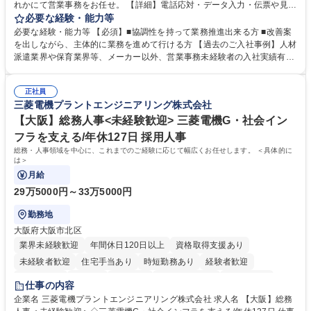
れかにて営業事務をお任せ。 【詳細】電話応対・データ入力・伝票や見積
の作成・カタログ送付・来客対応・営業所内で発生する事務業務や業務改
必要な経験・能力等
善をお任せ。 【教育制度】ご入社後、育成担当とペアになりながらOJTに
必要な経験・能力等 【必須】■協調性を持って業務推進出来る方 ■改善案
て業務を覚えていただくことが可能です。業務システムがきちんと構築さ
を出しながら、主体的に業務を進めて行ける方 【過去のご入社事例】人材
れているため、スムーズに仕事に慣れることができる環境です。また、
派遣業界や保育業界等、メーカー以外、営業事務未経験者の入社実績有
「チームで成果を出す文化」があり、良いやり方を積極的に共有しながら
【当社の事務職について】単なる事務ではなく主体性を発揮したサポート
常に改善を目指す風土のため、安心して業務に取り組んでいただけます。
により、キーエンスの付加価値向上に貢献します。ベースの定型業務に加
募集職種 【大阪・京都・滋賀】営業事務 ※未経験可
正社員
えて、お客様や社員の状況に合わせ、能動的なサポート、改善の動きも期
三菱電機プラントエンジニアリング株式会社
待され。組織を支えるスペシャリストとして、チームに貢献し、結果的に
社員から頼られる存在になることができます。平均19:30の退勤以降の業
【大阪】総務人事<未経験歓迎> 三菱電機G・社会イン
務の持ち帰りも禁止されており、メリハリのある働き方となります。 学
フラを支える/年休127日 採用人事
歴・資格 学歴：大学院 大学 高専 短大 語学力： 資格：
総務・人事領域を中心に、これまでのご経験に応じて幅広くお任せします。 ＜具体的に
は＞
月給
29万5000円～33万5000円
勤務地
大阪府大阪市北区
業界未経験歓迎
年間休日120日以上
資格取得支援あり
未経験者歓迎
住宅手当あり
時短勤務あり
経験者歓迎
退職金あり
在宅OK
賞与あり
完全週休2日制
交通費支給
仕事の内容
駅近5分以内
土日祝休み
服装自由
寮・社宅あり
食事補助あり
企業名 三菱電機プラントエンジニアリング株式会社 求人名 【大阪】総務