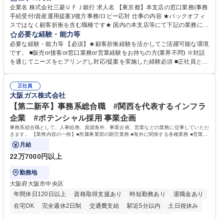
企業名 株式会社三菱ＵＦＪ銀行 求人名 【東京都】本支店の窓口業務(事務
手続受付/資産運用提案)/後方事務/ロビー応対 仕事の内容 ★バックオフィ
スではなく顧客折衝を含む職種です★ 国内の本支店等にて下記の業務に従
事していただきます。 ■窓口/後方/ロビーにて事務手続等の受付・オペレ
必要な経験・能力等
ーション、お客様対応 ■窓口にて、ご来店された個人のお客様に対して金
必要な経験・能力等 【必須】★顧客折衝経験を活かしてご活躍可能な環境
融商品のご提案 ■効率的な事務運用の検討・構築等 ≪業務紹介：ご応募前
です。 ■販売or接客or窓口業務or営業経験をお持ちの方(業界不問) ※対話
に必ずご覧ください≫ ※記事 https://www.mysite.bk.mufg.jp/career/circle/
を通じてニーズをヒアリングし対応/提案を実施した経験必須 ■正社員とし
article17/ ※動画 https://youtu.be/H-S7HaJqqbg 募集職種 【東京都】本支
ての就業経験1年以上 【歓迎】■金融業界での就業経験■銀行での預金為替
店の窓口業務(事務手続受付/資産運用提案)/後方事務/ロビー応対
事務経験 ■金融商品の提案・販売経験 ≪魅力≫研修やOJT環境が整ってい
正社員
るので安心して入行いただけます。 幅広いキャリアの選択肢があり、公募
大阪ガス株式会社
や社内副業等を活用し、 一人ひとりが挑戦できるカルチャーが浸透してい
ます。 学歴・資格 学歴：大学院 大学 高専 短大 専修学校 高校 語学力：
【第二新卒】事務系総合職 #関西を代表するインフラ
資格：
企業 #ポテンシャル採用 事業企画
事務系総合職として、人事総務、資源海外、事業企画、営業などの業務に従事していただ
きます。 【業務内容の一例】■所属事業部の勤労業務 ■海外に関係する各種業務 ■営業部
門の企画スタッフ、ルート営業
月給
22万7000円以上
勤務地
大阪府大阪市中央区
年間休日120日以上
資格取得支援あり
時短勤務あり
退職金あり
在宅OK
完全週休2日制
交通費支給
駅近5分以内
土日祝休み
服装自由
第二新卒歓迎
寮・社宅あり
食事補助あり