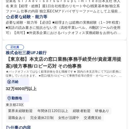
企業名 ＳＴＪＡｄｖｉｓｏｒｓＧｒｏｕｐＬｉｍｉｔｅｄ日本支社 求人
名 東京【経理・総務】週1日出社程度のリモート中心/残業基本無/独立系
ファーム 仕事の内容 独立系ECMアドバイザリーファームとして上場前後
の資本市場戦略を設計する当社にて経理・総務をお任せします。基礎的な
必要な経験・能力等
バックオフィス業務からスタートし組織を支える専任担当として広く活躍
必要な経験・能力等 【必須】■経理または総務の実務経験（1～3年程度）
できる環境です。 ■日常経理、月次および年次決算サポート業務 ■本国
■英語の読み書きに抵抗がない方（高校卒業レベル。AI翻訳ツールの使用
（グローバル）との英文メール対応（AI翻訳ツール等を使用しての対応で
可）【尚可】■外資系企業におけるバックオフィス実務経験をお持ちの方
問題ございません） ■オフィス環境整備、郵便物の発送・受取等の総務業
【必須・尚可要件】簿記などの特別な資格や、TOEIC等のスコアは求めて
務全般 ■その他バックオフィス関連サポート ※ご経験に合わせて無理なく
おりません。日々の事務処理を丁寧かつ正確に行える方を歓迎します。
業務をお任せします。残業も基本的には発生せず、ご自身のペースで業務
正社員
【働き方について】現在は週4日程度の在宅勤務を実施しており、ワーク
株式会社三菱UFJ銀行
を進めやすく定着率の高い環境です。 募集職種 東京【経理・総務】週1日
ライフバランスを重視する方に最適な環境です（フルリモートも面接で相
出社程度のリモート中心/残業基本無/独立系ファーム
談可）。【求める人物像】幅広いバックオフィス業務に柔軟に対応でき、
【東京都】本支店の窓口業務(事務手続受付/資産運用提
社内外と円滑にコミュニケーションを取りながら業務を推進できる方 学
案)/後方事務/ロビー応対 その他事務
歴・資格 学歴：大学院 大学 高専 短大 専修学校 高校 語学力： 資格：
★バックオフィスではなく顧客折衝を含む職種です★ 国内の本支店等にて下記の業務に
従事していただきます。 ■窓口/後方/ロビーにて事務手続等の受付・オペレーション、お
客様対応
月給
32万4000円以上
勤務地
東京都23区
業界未経験歓迎
年間休日120日以上
経験者歓迎
研修あり
退職金あり
完全週休2日制
女性が活躍中
交通費支給
土日祝休み
仕事の内容