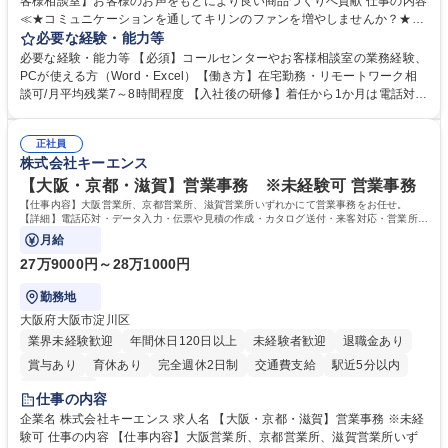
客様相談室】お客様のお声をもとにより良い商品づくりへ貢献 仕事の内容
≪★コミュニケーションを通してキリンのファンを増やしませんか？★≫
お客様のお声をより良い商品づくりに活かしていく上で、窓口となるお客
必要な経験・能力等
様相談室でのお仕事です。 日々お客様からいただくキリングループへのご
必要な経験・能力等 【必須】コールセンターやお客様相談室の業務経験、
意見を、企業活動に活かしています。お客様からの声に迅速かつ誠意をも
PCが使える方（Word・Excel）【働き方】在宅勤務・リモートワーク相
って対応、情報提供するとともにグループ内活動に反映しています。 【具
談可/月平均残業7～8時間程度 【入社後の研修】着任から1か月は電話対応
体的には】電話応対、メール、お手紙対応、ご指摘品調査報告書作成、有
のOJTを中心に実施し、電話対応に慣れた段階でメール・手紙のOJTを実
人チャットボット対応など。 【1日の対応件数】■電話：月間一人当たり
施する予定です。独り立ち以降もしっかりフォローする体制を整えていま
平均100件前後■メール・手紙：同上40件前後 募集職種 中野本社【お客様
正社員
すのでご安心ください。 【当社について】キリングループの広報機能を担
株式会社キーエンス
相談室】お客様のお声をもとにより良い商品づくりへ貢献
う会社として、お客様との出会いを大切にし、磨き上げたホスピタリティ
を込めてコミュニケーションをとりながら広報関連業務を行っておりま
【大阪・京都・滋賀】営業事務 ※未経験可 営業事務
す。 学歴・資格 学歴：大学院 大学 高専 短大 専修学校 高校 語学力： 資
【仕事内容】大阪営業所、京都営業所、滋賀営業所いずれかにて営業事務をお任せ。
格：
【詳細】電話応対・データ入力・伝票や見積の作成・カタログ送付・来客対応・営業所内
で発生する事務業務や業務改善をお任せ。
月給
27万9000円～28万1000円
勤務地
大阪府大阪市淀川区
業界未経験歓迎
年間休日120日以上
未経験者歓迎
退職金あり
賞与あり
育休あり
完全週休2日制
交通費支給
駅近5分以内
土日祝休み
仕事の内容
企業名 株式会社キーエンス 求人名 【大阪・京都・滋賀】営業事務 ※未経
験可 仕事の内容 【仕事内容】大阪営業所、京都営業所、滋賀営業所いず