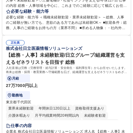
人事＜未経験歓迎＞◇三菱電機G・社会インフラを支える/年休127日 仕事
の内容 総務・人事領域を中心に、これまでのご経験に応じて幅広くお任せ
します。 ＜具体的には＞ ・総務/人事労務（給与・社保・勤怠管理など）
必要な経験・能力等
・採用・教育研修 ・福利厚生運用 など ※基本的には事務所勤務ですが、
必要な経験・能力等 ＜職種未経験歓迎・業界未経験歓迎＞ ～総務、人事
採用や教育等の業務内容により、関西圏以外への日帰り・宿泊を伴う国内
のご経験が無い方でも、意欲のある方であれば未経験OK～ ■歓迎条件：総
出張もございます。 ※担当業務を持ちつつ、お互いに助け合いながら、総
務、人事のご経験をお持ちの方（業界不問） ■求める人物像：・社内外の
務部という組織として協力しながら進める体制です。 募集職種 【大阪】
関係各部門との調整を率先して行い、業務を円滑に遂行できる協調性やコ
総務人事＜未経験歓迎＞◇三菱電機G・社会インフラを支える/年休127日
ミュニケーション能力を持っている方 ・人事総務領域に興味がありゼネラ
正社員
リスト志向をお持ちの方 学歴・資格 学歴：大学院 大学 語学力： 資格：
株式会社日立医薬情報ソリューションズ
【総務・人事】未経験歓迎/日立グループ/組織運営を支
えるゼネラリストを目指す 総務
入社直後は労務（労務管理・給与計算・安全衛生・福利厚生等）からお任せいたします。
将来は総務・採用・教育業務へ守備範囲を広げ、組織運営を支えるゼネラリストをめざせ
ます。
月給
27万7000円以上
勤務地
東京都千代田区
業界未経験歓迎
年間休日120日以上
資格取得支援あり
介護休暇あり
月平均残業時間20時間以内
未経験者歓迎
住宅手当あり
時短勤務あり
退職金あり
在宅OK
賞与あり
仕事の内容
育休あり
完全週休2日制
交通費支給
土日祝休み
寮・社宅あり
企業名 株式会社日立医薬情報ソリューションズ 求人名 【総務・人事】未