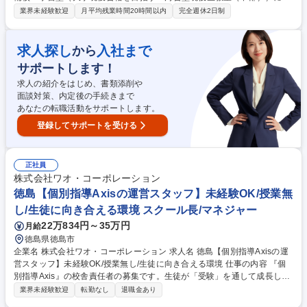
校舎の運営をお任せします。採用時の配属先は三河地区となります。生徒
業界未経験歓迎
月平均残業時間20時間以内
完全週休2日制
の受験合格に向け、進路相談や学習計画の作成、保護者 との三者面談など
を通じて、一人ひとりの挑戦を支えていく仕事です。また、体験学習や説
明会、入塾希望者への個別対応、チラシ・DM作成などの広報活動も担当
求人探し
入社まで
から
するなど生徒募集に向けた戦略の立案から実行まで幅広く携われます。そ
サポートします！
のほか、アルバイトスタッフの教育・シフト管理、講師との打ち合わせ、
授業準備、窓口・電話対応など、教室全体の運営にも関わっていただきま
求人の紹介をはじめ、書類添削や
す。 募集職種 【愛知（三河地区）/校舎運営】河合塾グループ/未経験歓迎
面談対策、内定後の手続きまで
◎/講師業務なし
あなたの転職活動をサポートします。
登録してサポートを受ける
正社員
株式会社ワオ・コーポレーション
徳島【個別指導Axisの運営スタッフ】未経験OK/授業無
し/生徒に向き合える環境 スクール長/マネジャー
22万834円～35万円
月給
徳島県徳島市
企業名 株式会社ワオ・コーポレーション 求人名 徳島【個別指導Axisの運
営スタッフ】未経験OK/授業無し/生徒に向き合える環境 仕事の内容 『個
別指導Axis』の校舎責任者の募集です。生徒が「受験」を通して成長して
いく場（教室）の経営をお任せします。一人一人に向き合い、生徒の成長
業界未経験歓迎
転勤なし
退職金あり
に携わることのできる環境、社風です。 【具体的には】～授業は一切な