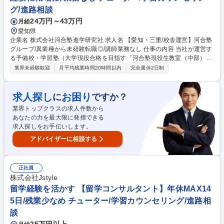
グ/進路相談
24万円～43万円
月給
愛知県
企業名 株式会社河合塾進学研究社 求人名 【愛知・三重/校舎運営】河合塾
グループ/異業種から未経験転職◎/講師業務なし 仕事の内容 当社が運営す
る予備校・学習塾（大学現役合格を目指す「河合塾現役生教室（中部））
にて校舎の運営をお任せします。生徒の受験合格に向け、進路相談や学習
業界未経験歓迎
月平均残業時間20時間以内
完全週休2日制
計画の作成、保護者との三者面談（年3回程度）などを通じ て、一人ひと
りの挑戦を支えていく仕事です。日々のコミュニケーションを通じた信頼
関係の構築も大切な役割の一つです。また、体験学習や説明会、入塾希望
求人探し
お困り
に
ですか？
者への個別対応、チラシ・DM作成などの広報活動も担当するなど生徒募
業界トップクラスの求人件数から
集に向けた戦略の立案から実行まで幅広く携われます。そのほか、アルバ
あなたの力を最大限に発揮できる
イトスタッフの教育・シフト管理、講師との打ち合わせ、授業準備、窓
求人探しをお手伝いします。
口・電話対応など、教室全体の運営にも関わっていただきます。 募集職種
【愛知・三重/校舎運営】河合塾グループ/異業種から未経験転職◎/講師業
アドバイザーに相談する
務なし
正社員
株式会社Jstyle
留学経験を活かす 【留学コンサルタント】年休MAX14
5日/残業少なめ チューター/学習カウンセリング/進路相
談