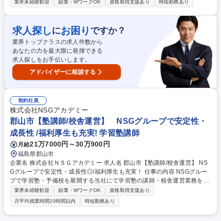
担当いただきます。初期配属は長岡市の校舎を予定しております。※正社
業界未経験歓迎
副業・WワークOK
資格取得支援あり
時短勤務あり
員登用後は異動の可能性もございます。 【具体的には】 ■授業指導（小学
生・中学生を対象としたクラス授業指導） ■学習・進学指導 ■生徒・保護
者面談 ■入塾手続き対応 ■入塾説明会開催 ■体験授業等の企画・運営 など
求人探し
お困り
に
ですか？
変更の範囲：会社の定める業務 勤務地変更の範囲：会社の定める場所 募
業界トップクラスの求人件数から
集職種 長岡市【塾講師/校舎運営】 NSGグループで安定性・成長性◎/福利
あなたの力を最大限に発揮できる
厚生も充実！
求人探しをお手伝いします。
アドバイザーに相談する
契約社員
株式会社NSGアカデミー
郡山市【塾講師/校舎運営】 NSGグループで安定性・
成長性 /福利厚生も充実! 学習塾講師
21万7000円～30万900円
月給
福島県郡山市
企業名 株式会社ＮＳＧアカデミー 求人名 郡山市【塾講師/校舎運営】 NS
Gグループで安定性・成長性◎/福利厚生も充実！ 仕事の内容 NSGグルー
プで学習塾・予備校を展開する当社にて学習塾の講師・校舎運営業務をご
担当いただきます。初期配属は新潟市の校舎を予定しております。※正社
業界未経験歓迎
副業・WワークOK
資格取得支援あり
員登用後は異動の可能性もございます。 【具体的には】 ■授業指導（小学
月平均残業時間20時間以内
時短勤務あり
生・中学生を対象としたクラス授業指導） ■学習・進学指導 ■生徒・保護
者面談 ■入塾手続き対応 ■入塾説明会開催 ■体験授業等の企画・運営 など