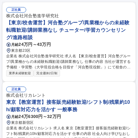
正社員
株式会社河合塾進学研究社
【東京/校舎運営】河合塾グループ/異業種からの未経験
転職歓迎/講師業務なし チューター/学習カウンセリン
グ/進路相談
24万円～43万円
月給
東京都23区
企業名 株式会社河合塾進学研究社 求人名 【東京/校舎運営】河合塾グルー
プ/異業種からの未経験転職歓迎/講師業務なし 仕事の内容 当社が運営する
予備校・学習塾（大学現役合格を目指す「河合塾現役館」）にて校舎の運
営をお任せします。生徒の受験合格に向け、進路相談や学習計画の作成、
業界未経験歓迎
完全週休2日制
保護者との三者面談（年3回程度）などを通じて、 一人ひとりの挑戦を支
えていく仕事です。日々のコミュニケーションを通じた信頼関係の構築も
大切な役割の一つです。また、体験学習や説明会、入塾希望者への個別対
正社員
応、チラシ・DM作成などの広報活動も担当するなど生徒募集に向けた戦
株式会社リカレント
略の立案から実行まで幅広く携われます。そのほか、アルバイトスタッフ
東京【教室運営】接客販売経験歓迎/シフト制/残業約10
の教育・シフト管理、講師との打ち合わせ、授業準備、窓口・電話対応な
h/顧客対応力を活かす 一般事務
ど、教室全体の運営にも関わっていただきます。 募集職種 【東京/校舎運
24万6300円～32万円
月給
営】河合塾グループ/異業種からの未経験転職歓迎/講師業務なし
東京都新宿区
企業名 株式会社リカレント 求人名 東京【教室運営】接客販売経験歓迎/シ
フト制/残業約10h/顧客対応力を活かす 仕事の内容 社会人向け学びなおし