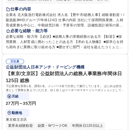
退職金あり
完全週休2日制
交通費支給
駅近5分以内
仕事の内容
土日祝休み
服装自由
昼食補助あり
食事補助あり
企業名 北大阪急行電鉄株式会社 求人名 【豊中市/総務人事】経験者歓迎！/
阪急阪神HDグループ/年休124日 仕事の内容 当社にて採用関係業務、人材
育成業務を中心に、中期経営計画・予算等の管理、設備投資計画等の策
定、さらに社内の重要会議の運営等、経営の根幹となる幅広い総務人事業
必要な経験・能力等
務全般を担当していただきます。 【主な業務内容】 ■採用関係業務および
必要な経験・能力等 【必須】■総務人事の実務経験がある方 【歓迎】■採
人材育成(社員研修)業務の推進 ■中期経営計画および予算等の管理 ■設備
用業務、人材育成に携わったことのある方 【求める人物像】 ■探求心を持
投資計画等の策定 ■社内の重要会議の運営 ■その他総務人事業務全般 【入
ち前向きに業務に取り組める方 ■臆せずに部門・会社を超えたコミュニケ
社後】入社後は採用や育成をメインに担当し将来的には経営根幹に関わる
ーションの取れる方 ■自分で考えて行動のできる方 ■第二の創業期を迎え
総務人事業務全般へ幅広く従事していただきます。 募集職種 【豊中市/総
る当社で組織の次代を担うネクスト人材として長期的に成長したい方 ■周
務人事】経験者歓迎！/阪急阪神HDグループ/年休124日
正社員
囲のメンバーと協調しつつ主体性を持って能動的に業務を推進できる方 学
公益財団法人日本アンチ・ドーピング機構
歴・資格 学歴：大学院 大学 高専 短大 専修学校 高校 語学力： 資格：
【東京/文京区】公益財団法人の総務人事業務/年間休日
125日 総務
下記業務を部長1名、課長1名、メンバー2名で分担して遂行しています。 はじめは担当
者として業務を覚えていただき、ゆくゆくはリーダーやマネージャーポジションとして活
躍いただくことを期待しています。
月給
27万円～35万円
勤務地
東京都文京区
業界未経験歓迎
副業・WワークOK
年間休日120日以上