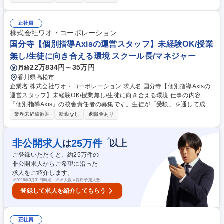
に携わることのできる環境、社風です。 【具体的には】～授業は一切な
し！(講師が担当します)～ ・対生徒：進路相談、学習カウンセリング、学
習進度管理等。 ・対保護者：生徒さんの教育相談、学習プランの提案等。
正社員
・経営：集客(イベント企画等)、近隣競合のリサーチ、講師の採用・育成
株式会社ワオ・コーポレーション
等。 ◎まずは基幹校舎で先輩社員からOJTで学んでいただきます。半年～
国分寺【個別指導Axisの運営スタッフ】未経験OK/授業
1年後に校舎の責任者となっていただくようアシストします。 募集職種 中
無し/生徒に向き合える環境 スクール長/マネジャー
区【個別指導Axisの運営スタッフ】未経験OK/授業無し/生徒に向き合える
22万834円～35万円
月給
環境
香川県高松市
企業名 株式会社ワオ・コーポレーション 求人名 国分寺【個別指導Axisの
運営スタッフ】未経験OK/授業無し/生徒に向き合える環境 仕事の内容
『個別指導Axis』の校舎責任者の募集です。生徒が「受験」を通して成長
していく場（教室）の経営をお任せします。一人一人に向き合い、生徒の
業界未経験歓迎
転勤なし
退職金あり
成長に携わることのできる環境、社風です。 【具体的には】～授業は一切
なし！(講師が担当します)～ ・対生徒：進路相談、学習カウンセリング、
学習進度管理等。 ・対保護者：生徒さんの教育相談、学習プランの提案
※
非公開求人
25
万件
は
以上
等。 ・経営：集客(イベント企画等)、近隣競合のリサーチ、講師の採用・
ご登録いただくと、約
25
万件の
育成等。 ◎まずは基幹校舎で先輩社員からOJTで学んでいただきます。半
非公開求人からご希望に沿った
年～1年後に校舎の責任者となっていただくようアシストします。 募集職
求人をご紹介します。
種 国分寺【個別指導Axisの運営スタッフ】未経験OK/授業無し/生徒に向き
※
2026年3月31日時点 ※求人数＝採用予定人数
合える環境
登録して求人を紹介してもらう
正社員