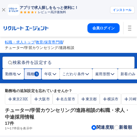
アプリで求人探しをもっと便利に！
インストール
レビュー高評価
無料
会員ログイン
/
/
転職・求人トップ
教育/保育専門職
チューター/学習カウンセリング/進路相談
検索条件を設定する
勤務地
職種
年収
こだわり条件
雇用形態
新着のみ
1
勤務地の追加設定を忘れていませんか？
東京23区
大阪市
名古屋市
東京都
横浜市
川崎
チューター/学習カウンセリング/進路相談の転職・求人・
中途採用情報
17
件
関連度順
新着順
1
〜
17
件目を表示中