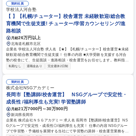
習進度管理等。 ・対保護者：生徒さんの教育相談、学習プランの提案等。
契約社員
・経営：集客(イベント企画等)、近隣競合のリサーチ、講師の採用・育成
学校法人河合塾
等。 ◎まずは基幹校舎で先輩社員からOJTで学んでいただきます。半年～
【 】【札幌/チューター】校舎運営 未経験歓迎/総合教
1年後に校舎の責任者となっていただくようアシストします。 募集職種 三
育機関で生徒支援! チューター/学習カウンセリング/進
木【個別指導Axisの運営スタッフ】未経験OK/授業無し/生徒に向き合える
路相談
環境
26万円以上
月給
北海道札幌市北区
企業名 学校法人河合塾 求人名 【★】【札幌/チューター】校舎運営★未経
験歓迎/総合教育機関で生徒支援！ 仕事の内容 ■大学受験を支援する河合
塾の校舎にて、生徒面談・進路相談・校舎運営をお任せします。教科指導
ではなく、生徒の伴走支援が中心です。 ■生徒対応：進路面談、学習状況
転勤なし
退職金あり
完全週休2日制
の確認、志望校合格に向けたフォロー ■校舎運営：ホームルーム運営、入
塾案内、問い合わせ対応、保護者会・セミナー準備 ■事務業務：面談記録
作成、各種案内資料作成、校舎運営に関する事務対応 ★顧客折衝経験を活
契約社員
かし、教育業界で生徒の成長を支えたい方歓迎です★ 募集職種 【★】
株式会社NSGアカデミー
【札幌/チューター】校舎運営★未経験歓迎/総合教育機関で生徒支援！
長岡市【塾講師/校舎運営】 NSGグループで安定性・
成長性 /福利厚生も充実! 学習塾講師
21万7000円～30万900円
月給
新潟県長岡市
企業名 株式会社ＮＳＧアカデミー 求人名 長岡市【塾講師/校舎運営】 NS
Gグループで安定性・成長性◎/福利厚生も充実！ 仕事の内容 NSGグルー
プで学習塾・予備校を展開する当社にて学習塾の講師・校舎運営業務をご