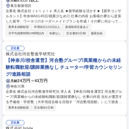
25万円以上
月給
東京都新宿区
企業名 株式会社Ｊｓｔｙｌｅ 求人名 ★留学経験を活かす★【留学コンサ
ルタント】年休MAX145日/残業少なめ◎ 仕事の内容 お客様の夢から逆算
した留学、ワーホリのオーダーメイドプランを作成！その夢に向かってお
客様自身の力で歩める環境を提供する当社で留学コンサルタントをお任せ
業界未経験歓迎
年間休日120日以上
資格取得支援あり
★中途社員、全員が入社後に前職給与超えを実現★ 適性に応じて業務分担
月平均残業時間20時間以内
転勤なし
完全週休2日制
服装自由
しています。 【具体的な仕事の流れ】専任アポインターが面談のアポを取
得→じっくり2時間程かけて面談を実施。→留学を通じて何を実現したい
のか？「やりたいこと」「なりたい自分」を丁寧にヒアリング→オーダー
正社員
メイドの留学プランを作成・提案→ご契約※その後はサポート担当に引き
株式会社河合塾進学研究社
継ぐため、コンサルティングに集中ができます。 募集職種 ★留学経験を
【神奈川/校舎運営】河合塾グループ/異業種からの未経
活かす★【留学コンサルタント】年休MAX145日/残業少なめ◎
験転職歓迎/講師業務なし チューター/学習カウンセリン
グ/進路相談
24万円～43万円
月給
神奈川県
企業名 株式会社河合塾進学研究社 求人名 【神奈川/校舎運営】河合塾グル
ープ/異業種からの未経験転職歓迎/講師業務なし 仕事の内容 当社が運営す
る予備校・学習塾（大学現役合格を目指す「河合塾現役館」）にて校舎の
運営をお任せします。生徒の受験合格に向け、進路相談や学習計画の作
業界未経験歓迎
完全週休2日制
成、保護者との三者面談（年3回程度）などを通じて、 一人ひとりの挑戦
を支えていく仕事です。日々のコミュニケーションを通じた信頼関係の構
築も大切な役割の一つです。また、体験学習や説明会、入塾希望者への個
正社員
別対応、チラシ・DM作成などの広報活動も担当するなど生徒募集に向け
株式会社Jstyle