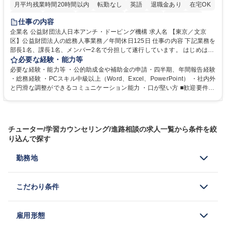
月平均残業時間20時間以内
転勤なし
英語
退職金あり
在宅OK
賞与あり
育休あり
完全週休2日制
交通費支給
土日祝休み
仕事の内容
食事補助あり
企業名 公益財団法人日本アンチ・ドーピング機構 求人名 【東京／文京
区】公益財団法人の総務人事業務／年間休日125日 仕事の内容 下記業務を
部長1名、課長1名、メンバー2名で分担して遂行しています。 はじめは担
当者として業務を覚えていただき、ゆくゆくはリーダーやマネージャーポ
必要な経験・能力等
ジションとして活躍いただくことを期待しています。 【総務・人事グルー
必要な経験・能力等 ・公的助成金や補助金の申請・四半期、年間報告経験
プの業務内容】 ・人事制度関連 ・採用活動 ・教育研修の企画、実行 ・勤
・総務経験 ・PCスキル中級以上（Word、Excel、PowerPoint） ・社内外
怠管理 ・官公庁への各種提出 ・法定の会議運営（評議員会、理事会） ・
と円滑な調整ができるコミュニケーション能力 ・口が堅い方 ■歓迎要件
コンプライアンス ・内部規程やルールの管理、整備、文書管理 ・契約関
・採用業務経験 ・英語に抵抗がない方 ・営業経験 学歴・資格 学歴：大学
連 ・衛生管理 ・防災関連・公的助成金の管理・オフィス、ファシリティ
院 大学 高専 短大 専修学校 高校 語学力： 資格：
管理 ・福利厚生関連 ・職員からの問合せ、相談対応 ・その他日常の総務
業務全般 募集職種 【東京／文京区】公益財団法人の総務人事業務／年間
チューター/学習カウンセリング/進路相談の求人一覧から条件を絞
休日125日
り込んで探す
勤務地
こだわり条件
雇用形態