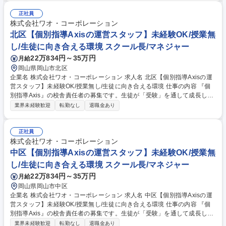
し！(講師が担当します)～ ・対生徒：進路相談、学習カウンセリング、学
習進度管理等。 ・対保護者：生徒さんの教育相談、学習プランの提案等。
正社員
・経営：集客(イベント企画等)、近隣競合のリサーチ、講師の採用・育成
株式会社ワオ・コーポレーション
等。 ◎まずは基幹校舎で先輩社員からOJTで学んでいただきます。半年～
北区【個別指導Axisの運営スタッフ】未経験OK/授業無
1年後に校舎の責任者となっていただくようアシストします。 募集職種 徳
し/生徒に向き合える環境 スクール長/マネジャー
島【個別指導Axisの運営スタッフ】未経験OK/授業無し/生徒に向き合える
22万834円～35万円
月給
環境
岡山県岡山市北区
企業名 株式会社ワオ・コーポレーション 求人名 北区【個別指導Axisの運
営スタッフ】未経験OK/授業無し/生徒に向き合える環境 仕事の内容 『個
別指導Axis』の校舎責任者の募集です。生徒が「受験」を通して成長して
いく場（教室）の経営をお任せします。一人一人に向き合い、生徒の成長
業界未経験歓迎
転勤なし
退職金あり
に携わることのできる環境、社風です。 【具体的には】～授業は一切な
し！(講師が担当します)～ ・対生徒：進路相談、学習カウンセリング、学
習進度管理等。 ・対保護者：生徒さんの教育相談、学習プランの提案等。
正社員
・経営：集客(イベント企画等)、近隣競合のリサーチ、講師の採用・育成
株式会社ワオ・コーポレーション
等。 ◎まずは基幹校舎で先輩社員からOJTで学んでいただきます。半年～
中区【個別指導Axisの運営スタッフ】未経験OK/授業無
1年後に校舎の責任者となっていただくようアシストします。 募集職種 北
し/生徒に向き合える環境 スクール長/マネジャー
区【個別指導Axisの運営スタッフ】未経験OK/授業無し/生徒に向き合える
22万834円～35万円
月給
環境
岡山県岡山市中区
企業名 株式会社ワオ・コーポレーション 求人名 中区【個別指導Axisの運
営スタッフ】未経験OK/授業無し/生徒に向き合える環境 仕事の内容 『個
別指導Axis』の校舎責任者の募集です。生徒が「受験」を通して成長して
いく場（教室）の経営をお任せします。一人一人に向き合い、生徒の成長
業界未経験歓迎
転勤なし
退職金あり