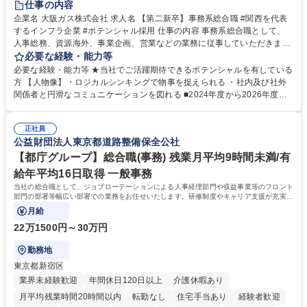
仕事の内容
企業名 大阪ガス株式会社 求人名 【第二新卒】事務系総合職 #関西を代表
するインフラ企業 #ポテンシャル採用 仕事の内容 事務系総合職として、
人事総務、資源海外、事業企画、営業などの業務に従事していただきま
す。 【業務内容の一例】■所属事業部の勤労業務 ■海外に関係する各種業
必要な経験・能力等
務 ■営業部門の企画スタッフ、ルート営業 【キャリアパス】入社後の配属
必要な経験・能力等 ★当社でご活躍期待できるポテンシャルを有している
ポジションで一定期間ご活躍頂いた後、本人の適性及び将来のキャリアを
方 【人物像】・ロジカルシンキングで物事を捉えられる ・社内及び社外
鑑みてジョブローテーションを行います。 【育成】OJTでの現場育成や研
関係者と円滑なコミュニケーションを図れる ■2024年度から2026年度ま
修カリキュラムを通じて、Daigasグループの業務で必要となる知識につい
での3ヵ年を対象とする「Daigasグループ中期経営計画2026」を策定しま
て学んでいただきます。 募集職種 【第二新卒】事務系総合職 #関西を代
した。https://www.osakagas.co.jp/company/press/pr2024/1777576_564
表するインフラ企業 #ポテンシャル採用
正社員
72.html ■エネルギーセキュリティの不安定化や気候変動による自然災害の
公益財団法人東京都道路整備保全公社
甚大化など、これまで以上に社会課題解決の重要性が高まっています。
「未来の日常」の創造に向けて持続可能な社会の実現に貢献してまいりま
【都庁グループ】総合職(事務) 残業月平均9時間未満/有
す。 学歴・資格 学歴：大学院 大学 語学力： 資格：
給年平均16日取得 一般事務
当社の総合職として、ジョブローテーションによる人事経理部門や収益事業等のフロント
部門の部署等幅広い部署での業務をお任せいたします。研修制度やキャリア支援が充実し
ております！ ※下記業務詳細
月給
22万1500円～30万円
勤務地
東京都新宿区
業界未経験歓迎
年間休日120日以上
介護休暇あり
月平均残業時間20時間以内
転勤なし
住宅手当あり
経験者歓迎