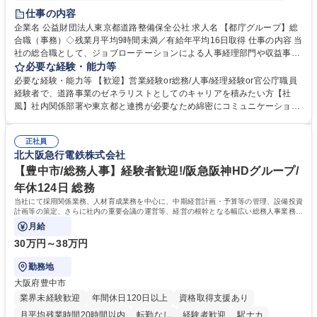
研修あり
退職金あり
賞与あり
完全週休2日制
交通費支給
仕事の内容
駅近5分以内
資格取得手当あり
食事補助あり
企業名 公益財団法人東京都道路整備保全公社 求人名 【都庁グループ】総
合職（事務）◇残業月平均9時間未満／有給年平均16日取得 仕事の内容 当
社の総合職として、ジョブローテーションによる人事経理部門や収益事業
等のフロント部門の部署等幅広い部署での業務をお任せいたします。研修
必要な経験・能力等
制度やキャリア支援が充実しております！ ※下記業務詳細 【業務詳細】■
必要な経験・能力等 【歓迎】営業経験or総務/人事/経理経験or官公庁職員
管理部門：広報、人事、経理など当公社の運営に係る管理業務 ■収益部
経験者で、道路事業のゼネラリストとしてのキャリアを積みたい方【社
門：駐車場の新規開拓、管理運営、新宿駅西口広場の「イベントコーナ
風】社内関係部署や東京都と連携が必要なため綿密にコミュニケーション
ー」などの管理運営 ■道路部門：整備の急がれる骨格幹線道路や木造住宅
を図っています。 【業務の魅力】■幅広く携われる：総合職（事務）で
密集地域の特定整備路線の用地取得、道路に関する普及啓発事業、都内の
は、駐車場の管理運営や道路用地の取得、公益財団法人の中枢を担う管理
道路施設や道路工事現場の見学ツアー事業 ※入社後は上記いずれかの部門
正社員
部門など多岐に渡る業務を経験できます。 ■様々なプロジェクト：駐車場
北大阪急行電鉄株式会社
へ配属。※業務内容変更の範囲：会社の定める業務 募集職種 【都庁グル
事業の他、新宿駅西口広場内に設置された照明を兼ねた広告「ブライトサ
ープ】総合職（事務）◇残業月平均9時間未満／有給年平均16日取得
イン」の管理運営を行うなど、事業収益を生み出す活動を積極的に行って
【豊中市/総務人事】経験者歓迎!/阪急阪神HDグループ/
います。 学歴・資格 学歴：大学院 大学 高専 短大 専修学校 高校 語学力：
年休124日 総務
資格：
当社にて採用関係業務、人材育成業務を中心に、中期経営計画・予算等の管理、設備投資
計画等の策定、さらに社内の重要会議の運営等、経営の根幹となる幅広い総務人事業務全
般を担当していただきます。
月給
30万円～38万円
勤務地
大阪府豊中市
業界未経験歓迎
年間休日120日以上
資格取得支援あり
月平均残業時間20時間以内
転勤なし
経験者歓迎
駅ナカ