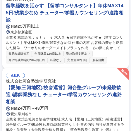
た戦略の立案から実行まで幅広く携われます。そのほか、アルバイトスタ
留学経験を活かす 【留学コンサルタント】年休MAX14
ッフの教育・シフト管理、講師との打ち合わせ、授業準備、窓口・電話対
5日/残業少なめ チューター/学習カウンセリング/進路相
応など、教室全体の運営にも関わっていただきます。 募集職種 【神奈川/
談
校舎運営】河合塾グループ/異業種からの未経験転職歓迎/講師業務なし
25万円以上
月給
東京都新宿区
企業名 株式会社Ｊｓｔｙｌｅ 求人名 ★留学経験を活かす★【留学コンサ
ルタント】年休MAX145日/残業少なめ◎ 仕事の内容 お客様の夢から逆算
した留学、ワーホリのオーダーメイドプランを作成！その夢に向かってお
客様自身の力で歩める環境を提供する当社で留学コンサルタントをお任せ
業界未経験歓迎
年間休日120日以上
資格取得支援あり
★中途社員、全員が入社後に前職給与超えを実現★ 適性に応じて業務分担
月平均残業時間20時間以内
転勤なし
完全週休2日制
服装自由
しています。 【具体的な仕事の流れ】専任アポインターが面談のアポを取
得→じっくり2時間程かけて面談を実施。→留学を通じて何を実現したい
のか？「やりたいこと」「なりたい自分」を丁寧にヒアリング→オーダー
正社員
メイドの留学プランを作成・提案→ご契約※その後はサポート担当に引き
株式会社河合塾進学研究社
継ぐため、コンサルティングに集中ができます。 募集職種 ★留学経験を
【愛知(三河地区)/校舎運営】河合塾グループ/未経験歓
活かす★【留学コンサルタント】年休MAX145日/残業少なめ◎
迎 /講師業務なし チューター/学習カウンセリング/進路
相談
24万円～43万円
月給
愛知県刈谷市
企業名 株式会社河合塾進学研究社 求人名 【愛知（三河地区）/校舎運営】
河合塾グループ/未経験歓迎◎/講師業務なし 仕事の内容 当社が運営する予
備校・学習塾（大学現役合格を目指す「河合塾現役生教室（中部））にて