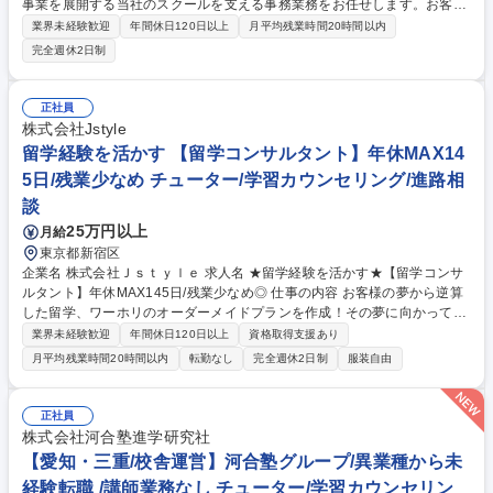
事業を展開する当社のスクールを支える事務業務をお任せします。お客様
との接点やスタッフとの共同も多く、顧客対応が好きな方が活躍できる環
業界未経験歓迎
年間休日120日以上
月平均残業時間20時間以内
境です。受講生の夢の実現を直接サポートできま す。【詳細】■受講を検
完全週休2日制
討されているお客様への講座のご提案や問い合わせ対応■教材・営業チェ
ック■授業準備■各種マニュアル更新■各種帳票処理■各種イベント運営等
【魅力】受講生とコミュニケーションをとりながら成長を間近で見守れる
正社員
やりがいのある仕事です。すべてが受講生の夢の実現に直結する為、やり
株式会社Jstyle
がいを感じて仕事に取り組める環境です。他メンバーの手厚いサポートも
留学経験を活かす 【留学コンサルタント】年休MAX14
あり未経験者も安心して勤務可能です。 募集職種 東京【教室運営】接客
5日/残業少なめ チューター/学習カウンセリング/進路相
販売経験歓迎/シフト制/残業約10h/顧客対応力を活かす
談
25万円以上
月給
東京都新宿区
企業名 株式会社Ｊｓｔｙｌｅ 求人名 ★留学経験を活かす★【留学コンサ
ルタント】年休MAX145日/残業少なめ◎ 仕事の内容 お客様の夢から逆算
した留学、ワーホリのオーダーメイドプランを作成！その夢に向かってお
客様自身の力で歩める環境を提供する当社で留学コンサルタントをお任せ
業界未経験歓迎
年間休日120日以上
資格取得支援あり
★中途社員、全員が入社後に前職給与超えを実現★ 適性に応じて業務分担
月平均残業時間20時間以内
転勤なし
完全週休2日制
服装自由
しています。 【具体的な仕事の流れ】専任アポインターが面談のアポを取
得→じっくり2時間程かけて面談を実施。→留学を通じて何を実現したい
のか？「やりたいこと」「なりたい自分」を丁寧にヒアリング→オーダー
正社員
メイドの留学プランを作成・提案→ご契約※その後はサポート担当に引き
株式会社河合塾進学研究社
継ぐため、コンサルティングに集中ができます。 募集職種 ★留学経験を
【愛知・三重/校舎運営】河合塾グループ/異業種から未
活かす★【留学コンサルタント】年休MAX145日/残業少なめ◎
経験転職 /講師業務なし チューター/学習カウンセリン