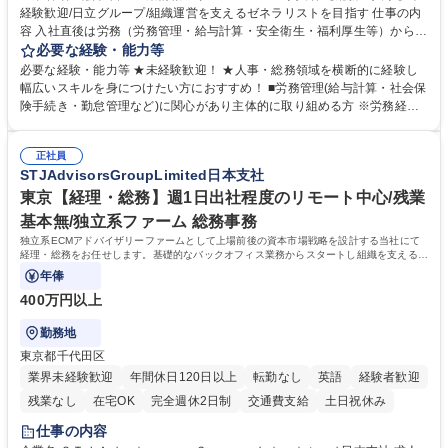
経験歓迎/日立グループ/組織運営を支えるゼネラリストを目指す 仕事の内
容 入社直後は労務（労務管理・給与計算・安全衛生・福利厚生等）からお
任せいたします。将来は総務・採用・教育業務へ守備範囲を広げ、組織運
必要な経験・能力等
営を支えるゼネラリストをめざせます。 ・初期業務：労働時間管理、給与
必要な経験・能力等 ★未経験歓迎！ ★人事・総務領域を横断的に経験し
計算、社会保険対応、福利厚生管理、安全衛生、健康経営推進等をお任せ
幅広いスキルを身につけたい方におすすめ！ ■労務管理(給与計算・社会保
します。ご経験に応じて、休職者管理など、幅広く経験を積んでいただき
険手続き・勤怠管理など)に関心があり主体的に取り組める方 ※労務経験
ます。 ・将来的な広がり：総務・採用・教育・税務対応・経営企画等。
者は早期にご活躍いただけます。 ■チームで仕事を推進できる方■将来は
★メンバーがマンツーマンで丁寧に教えるため、ご経験が浅くても安心！
マネジメント職として活躍したい 【尚可】■人事、労務、採用、教育業務
幅広く経験を積みたい意欲がある方に最適な環境です。 募集職種 【総
正社員
のご経験 ■労務管理（給与計算・社会保険手続き・勤怠管理など）の経験
STJAdvisorsGroupLimited日本支社
務・人事】未経験歓迎/日立グループ/組織運営を支えるゼネラリストを目
■衛生管理者の資格をお持ちの方 学歴・資格 学歴：大学院 大学 高専 短大
指す
専修学校 高校 語学力： 資格：
東京【経理・総務】週1日出社程度のリモート中心/残業
基本無/独立系ファーム 総務事務
独立系ECMアドバイザリーファームとして上場前後の資本市場戦略を設計する当社にて
経理・総務をお任せします。基礎的なバックオフィス業務からスタートし組織を支える専
任担当として広く活躍できる環境です。
年俸
400万円以上
勤務地
東京都千代田区
業界未経験歓迎
年間休日120日以上
転勤なし
英語
経験者歓迎
残業なし
在宅OK
完全週休2日制
交通費支給
土日祝休み
仕事の内容