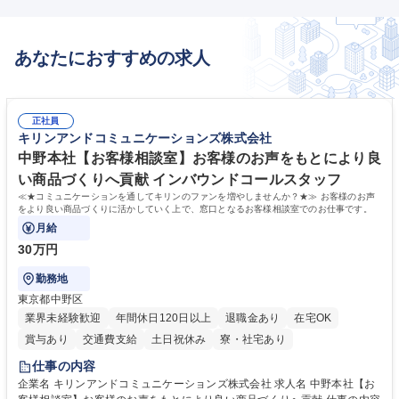
変更の範囲：会社の定める業務 勤務地変更の範囲：会社の定める場所 募
集職種 郡山市【塾講師/校舎運営】 NSGグループで安定性・成長性◎/福利
厚生も充実！
あなたにおすすめの求人
正社員
キリンアンドコミュニケーションズ株式会社
中野本社【お客様相談室】お客様のお声をもとにより良
い商品づくりへ貢献 インバウンドコールスタッフ
≪★コミュニケーションを通してキリンのファンを増やしませんか？★≫ お客様のお声
をより良い商品づくりに活かしていく上で、窓口となるお客様相談室でのお仕事です。
月給
30万円
勤務地
東京都中野区
業界未経験歓迎
年間休日120日以上
退職金あり
在宅OK
賞与あり
交通費支給
土日祝休み
寮・社宅あり
仕事の内容
企業名 キリンアンドコミュニケーションズ株式会社 求人名 中野本社【お