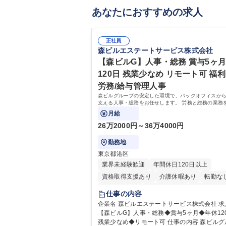
あなたにおすすめの求人
正社員
森ビルエステートサービス株式会社
【森ビルG】人事・総務 賞与5ヶ月
120日 残業少なめ リモート可 福利
労務/給与管理人事
森ビルグループの安定した環境で、バックオフィスか
支える人事・総務をお任せします。 労務と総務の業務
スよく担当し、ゆくゆくは制度改定などのコア業務に
月給
きる、やりがいある環境です。
26万2000円～36万4000円
勤務地
東京都港区
業界未経験歓迎
年間休日120日以上
資格取得支援あり
介護休暇あり
転勤な
未経験者歓迎
時短勤務あり
経験者歓迎
仕事の内容
退職金あり
在宅OK
賞与あり
育休あ
企業名 森ビルエステートサービス株式会社 求人名
【森ビルG】人事・総務◆賞与5ヶ月◆年休12
完全週休2日制
交通費支給
長期歓迎
残業少なめ◆リモート可 仕事の内容 森ビルグループ
駅近5分以内
土日祝休み