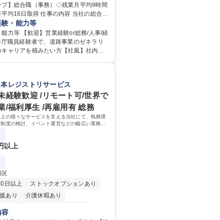
ープ】総合職（事務）◇残業月平均9時間
日制
交通費支給
駅近5分以内
取得 仕事の内容 当社の総合職
当あり
食事補助あり
ョブローテーションによる人事経理部門
経験・能力等
等のフロント部門の部署等幅広い部署で
能力等 【歓迎】営業経験or総務/人事/経
任せいたします。研修制度やキャリア支
官公庁職員経験者で、道路事業のゼネラリ
ります！ ※下記業務詳細 【業務詳
のキャリアを積みたい方【社風】社内関
部門：広報、人事、経理など当公社の運営
京都と連携が必要なため綿密にコミュニ
業務 ■収益部門：駐車場の新規開拓、管理
ます。 【業務の魅力】■幅広く
駅西口広場の「イベントコーナー」など
総合職（事務）では、駐車場の管理運営
日本レジストリサービス
 ■道路部門：整備の急がれる骨格幹線道路
の取得、公益財団法人の中枢を担う管理
密集地域の特定整備路線の用地取得、道
岐に渡る業務を経験できます。 ■様々なプ
未経験歓迎 /リモート可/世界で
普及啓発事業、都内の道路施設や道路工
：駐車場事業の他、新宿駅西口広場内に
/福利厚生 /再雇用有 総務
学ツアー事業 ※入社後は上記いずれかの
照明を兼ねた広告「ブライトサイン」の
ト上の様々なサービスを支える当社にて、執務環
。※業務内容変更の範囲：会社の定める
行うなど、事業収益を生み出す活動を積
内制度の検討、イベント運営などの幅広い業務を
資格 学歴：大学院 大学
的に会社の生産性向上や成長に貢献している部署
間未満／有給年平均16日取得
専修学校 高校 語学力： 資格：
0円以上
田区
20日以上
ストックオプションあり
援あり
介護休暇あり
時間20時間以内
未経験者歓迎
内容
り
時短勤務あり
研修あり