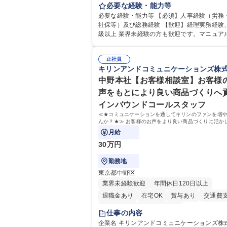
の安定した環境で、バックオフィスから会社
必要な経験・能力等
る人事・総務をお任せします。 労務と総務の
必要な経験・能力等 【必須】人事経験（労務
バランスよく担当し、ゆくゆくは制度改定な
社保等）及び総務経験 【歓迎】経理実務経験
ア業務にも挑戦できる、やりがいある環境です。 
級以上 業界未経験の方も歓迎です。マニュア
怠管理、給与計算、社会保険手続き、年末調
内OJT体制があるため、即戦力として安心し
労務管理全般 ■入退社手続き、社内規定の改
れます。 【魅力・やりがい】森ビルGの安定基盤で
制度改定などのコア業務 ■社内イベントの企
正社員
労務から総務まで幅広く携われます。定型業
キリンアンドコミュニケーションズ株
その他総務業務全般 ※労務と総務を1：1の割
まらず、社内規定や人事制度の改定など会社
任せ。 入社後は部内のOJTを中心に、あなた
業務に挑戦できるため、自身の成長と組織へ
中野本社【お客様相談室】お客様
に合わせて不足している部分はいつでも質問
度をダイレクトに実感できます。 残業少なめ
声をもとにより良い商品づくりへ
できる環境が整っているため、安心して成長
リモート可など、ワークライフバランスを保
インバウンドコールスタッフ
す。 募集職種 【森ビルG】人事・総務◆賞与5ヶ月
活躍できる環境です。 「これまでの幅広い経
◆年休120日◆残業少なめ◆リモート可
≪★コミュニケーションを通してキリンのファンを増
かし、長期的なキャリアを築きたい」という
んか？★≫ お客様のお声をより良い商品づくりに活か
な意欲と挑戦を全力で応援します。 学歴・資格 学
上で、窓口となるお客様相談室でのお仕事です。
月給
歴：大学院 大学 高専 短大 専修学校 高校 語学
格：日商簿記検定1級 日商簿記検定2級 日商
30万円
3級
勤務地
東京都中野区
業界未経験歓迎
年間休日120日以上
退職金あり
在宅OK
賞与あり
交通費
土日祝休み
寮・社宅あり
仕事の内容
企業名 キリンアンドコミュニケーションズ株