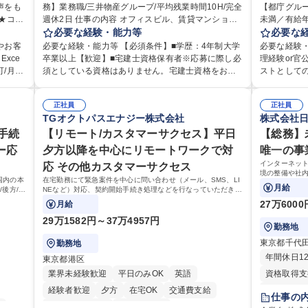
声をも
務】業務職/三井物産グループ/平均残業時間10H/完全
完全週休2日制
交通費支給
駅近5分以内
【都庁グル
完全週休2
週休2日 仕事の内容 オフィスビル、賃貸マンショ
未満／有給年平均16日
土日祝休み
寮・社宅あり
資格取得手
やしま
ン、物流倉庫等の不動産開発事業における用地取
必要な経験・能力等
として、ジ
必要な
くりに
得、開発推進、賃貸運営、売却、仲介・活用提案等
や収益事業
やお客
必要な経験・能力等 【必須条件】■学歴：4年制大学
必要な経験・
でのお
を行う営業部門において事務業務を担当いただきま
の業務をお
xce
卒業以上【歓迎】■宅建士資格保有者※応募に際し必
理経験or
す。 【詳細】・契約書管理、契約書製本、捺印対
援が充実してお
/月平
須としている資格はありません。宅建士資格をお持
ストとして
お客様
応、ファイリング、登記簿取得、調書取得・支払業
細】■管理
ちでない方は入社後に取得を推奨しております（取
係部署や東
提供す
務（各種費用支払、支払管理、請求・支払データ登
に係る管理
応に慣れ
得・維持費用の一部補助あり） 【求める人物像】 ・
ケーションを図ってい
 【具
録、取引先マスター申請対応）・予算作成及び予実
正社員
運営、新宿
正社員
です。独
向学心豊かで、主体的に行動できる方。 ・社内外の
携われる：
TGオクトパスエナジー株式会社
株式会社
ご指摘
管理・各種稟議書、報告書作成業務・各種台帳管
の管理運営
えてい
多様な関係者と協調して業務を進められるコミュニ
や道路用地
など。
理、交際費・会議費支払報告書作成及び月次管理・
や木造住宅
キリン
手続
ケーション力がある方。 ・チャレンジを厭わず、粘
【リモート/カスタマーサクセス】平日
部門など多
【総務】
100
部内総務庶務全般 など※※配属先によっては上記の
路に関する
様との
り強く業務に取り組める方。多様な関係者と謙虚に
ロジェクト
ー応
夕方以降を中心にリモートワークで対
唯一の事業
他に担当頂く業務が発生する場合があります。 募集
事現場の見
ィを込
信頼関係を構築でき、期限を意識したスケジュール
設置された
インターネッ
応 その他カスタマーサクセス
より良
職種 【営業事務】業務職/三井物産グループ/平均残業
部門へ配属
連業務
管理が出来る方。※将来的に他部署（営業部門、コ
管理運営を
境の整備や社
時間10H/完全週休2日
業務 募集職種 【都庁グループ】総合職（事務）◇残
国内の本
在宅勤務にて緊急案件を中心に問い合わせ（メール、SMS、LI
ーポレート部門）へのジョブローテーションの可能
極的に行っています。 学歴・
担当し、間接
月給
後方/ロ
NEなど）対応、契約開始手続き処理などを行なっていただきま
業月平均9時
です。
性があります。 学歴・資格 学歴：大学院 大学 語学
高専 短大 
対応
す。カスタマーサクセス（Digiops：デジオプス）と運用構築の
27万600
月給
力： 資格：宅地建物取引士
業務となります。
29万1582円～37万4957円
勤務地
東京都千代
勤務地
年間休日1
東京都港区
業界未経験歓迎
平日のみOK
英語
資格取得支
経験者歓迎
夕方
在宅OK
交通費支給
月平均残業
仕事の
給
フルタイム歓迎
駅近5分以内
住宅手当あ