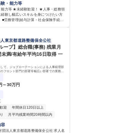
務管理・給与計算・安全衛生・福利厚生
経験・能力等
任せいたします。将来は総務・採用・教
能力等 ★未経験歓迎！ ★人事・総務領
備範囲を広げ、組織運営を支えるゼネラ
に経験し幅広いスキルを身につけたい方
期業務：労働時間管理、
険手続
社会保険対応、福利厚生管理、安全衛
理など)に関心があり主体的に取り組める
営推進等をお任せします。ご経験に応じ
験者は早期にご活躍いただけます。 ■チ
管理など、幅広く経験を積んでいただき
を推進できる方■将来はマネジメント職と
法人東京都道路整備保全公社
将来的な広がり：総務・採用・教育・税務
たい 【尚可】■人事、労務、採用、教育業
企画等。 ★メンバーがマンツーマンで丁
 ■労務管理（給与計算・社会保険手続き・
ループ】総合職(事務) 残業月
ため、ご経験が浅くても安心！幅広く経
ど）の経験 ■衛生管理者の資格をお持ちの
間未満/有給年平均16日取得 一
意欲がある方に最適な環境です。 募集
・人事】未経験歓迎/日立グループ/組織運
： 資格：
ゼネラリストを目指す
として、ジョブローテーションによる人事経理部
等のフロント部門の部署等幅広い部署での業務を
ます。研修制度やキャリア支援が充実しておりま
務詳細
0円～30万円
区
歓迎
年間休日120日以上
り
月平均残業時間20時間以内
住宅手当あり
経験者歓迎
内容
退職金あり
賞与あり
財団法人東京都道路整備保全公社 求人名