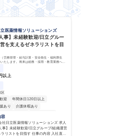
日立医薬情報ソリューションズ
人事】未経験歓迎/日立グルー
運営を支えるゼネラリストを目
務（労務管理・給与計算・安全衛生・福利厚生
せいたします。将来は総務・採用・教育業務へ守
、組織運営を支えるゼネラリストをめざせます。
0円以上
田区
歓迎
年間休日120日以上
援あり
介護休暇あり
時間20時間以内
未経験者歓迎
内容
り
時短勤務あり
退職金あり
会社日立医薬情報ソリューションズ 求人
人事】未経験歓迎/日立グループ/組織運営
賞与あり
育休あり
完全週休2日制
を目指す 仕事の内容 入社直後
土日祝休み
寮・社宅あり