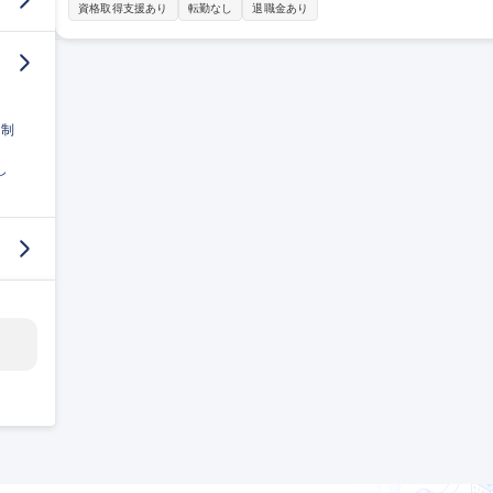
■展覧会の企画･運営 ■コレクション管理 ■教育普及活動 ■広報･渉外
資格取得支援あり
転勤なし
退職金あり
■来館者対 など 募集職種 ※WEB選考で完結※【小樽/学芸員
日制
し