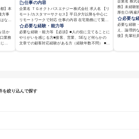
企業名 株式会社
仕事の内容
務】未経験歓
在宅OK
企業名 ＴＧオクトパスエナジー株式会社 求人名 【リ
厚生◎/再雇用有 仕事の内容 インター
後方事
モート/カスタマーサクセス】平日夕方以降を中心に
交通費支給
なサービス
必要な
リモートワークで対応 仕事の内容 在宅勤務にて緊急
服装自由
内制度の検
必要な経験・
て下記
案件を中心に問い合わせ（メール、SMS、LINEな
必要な経験・能力等
当し、間接
え、論理的
ロビー
ど）対応、契約開始手続き処理などを行なっていた
を活か
必要な経験・能力等 【必須】■人の役に立てることに
いる部署です。 会社の全メンバーが安
後】先輩社
客様対
だきます。カスタマーサクセス（Digiops：デジオプ
窓口業務
やりがいを感じる方■接客、営業、SEなど何らかの
果を発揮で
任せします。 【こんな方が活躍できる職種です
ス）と運用構築の業務となります。 ■お問い合わせ対
通じて
文章での顧客対応経験がある方（経験年数不問） ■通
ナンスや維
仕組化が好
構築等
応業務全般（システム入力、契約手続き含む） ■デジ
験必須
信環境をご自身でご用意いただける方■フルタイムで
に行ってい
順位付け、
※記事
タルコミュニケーションツール（メール、SMS、LIN
金融業
勤務可能な方 ※土日祝は1名体制となるため一人の環
推進。 ・
を考えられ
ticle1
E等）を使用 ■お客様のニーズに応じた新プラン案内
金融商
境で責任を持って業務を行っていただける方【歓迎
理・社内規定
にも対処で
やトラブル対応 ■土日祝は主にメールでの対応、緊急
が整っ
要件】■再生可能エネルギーを世の中に広め地球環境
の対応 な
力】■自己
資産運用
度の高い問い合わせを優先 ■緊急時の電話対応 エネ
いキャ
に貢献したい■改善提案や改善アクション等新しいこ
の体得が可
80%（年間
ルギー×Tech！お客様に寄り添ってサービス提供でき
用し、
とに意欲がある方【英語（語学力）】■翻訳ツールを
可能です。 募集職種 【総務】未経験歓迎◎/リモート
0%（月額7万円まで）
ることが魅力 募集職種 【リモート/カスタマーサクセ
ていま
用い英語でコミュニケーションをとることに抵抗が
可/世界で唯
院 大学 語
ス】平日夕方以降を中心にリモートワークで対応
ない方■英語は話せなくても問題はありませんが、英
件を絞り込んで探す
語が話せますと、よりチャンスが広がります。※日
本語がネイティブレベル必須 学歴・資格 学歴：大学
院 大学 高専 短大 専修学校 高校 語学力： 資格：