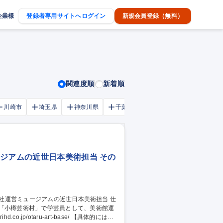
企業様
登録者専用サイトへログイン
新規会員登録（無料）
関連度順
新着順
川崎市
埼玉県
神奈川県
千葉市
大阪府
千葉県
ージアムの近世日本美術担当 その
ム「小樽芸術村」で学芸員として、美術館運
aru-art-base/ 【具体的には】