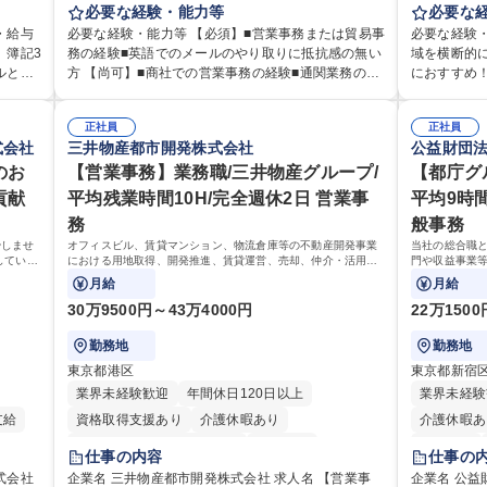
を支え
販売を行っている当社にて、営業事務・貿易事務を
必要な経験・能力等
は労務（労
必要な
業務を
お任せいたします。営業社員のサポートポジション
等）からお
・給与
必要な経験・能力等 【必須】■営業事務または貿易事
必要な経験・
どのコ
として、受発注から海外工場との調整まで幅広く対
育業務へ守
、簿記3
務の経験■英語でのメールのやり取りに抵抗感の無い
域を横断的
■勤
応し、当社事業の根幹を支えていただきます。 ■受発
リストをめざせます。 ・初
ルと部
方 【尚可】■商社での営業事務の経験■通関業務の経
におすすめ！ ■労務管理(給与計算・社会保
整等の
注業務、請求書発行 ■海外工場とのスケジュール調整
給与計算、
て始めら
験。 【働き方について】所定労働時間は7時間と短め
き・勤怠管
定や人事
■在庫管理 ■輸入書類の確認・作成 ■配送手配 ■通関
生、健康経
で、残業も月平均20時間以下です。時差出勤制度や
方 ※労務経
画運営や
業者を通して行う輸出入業全般 ■倉庫との倉入れ調整
正社員
て、休職者
正社員
務に留
週1日のリモート勤務も相談可能で、ワークライフバ
ームで仕事
式会社
三井物産都市開発株式会社
公益財団
合でお
等 ※ゼネラリストとしてのキャリアアップを目指す
ます。 ・
のコア
ランスを保ち長期就業しやすい環境です。 【当社の
して活躍し
の経験
ことが可能です。単に商品を販売するだけでなく原
対応・経営
の貢献
のお
強み】1991年の設立以来、外食産業を中心としたお
【営業事務】業務職/三井物産グループ/
務のご経験
【都庁グ
・相談
料の仕入れから販売までをトータルプロデュースし
寧に教える
、週1日
客様の多様なニーズに沿った冷凍水産物等の生産・
勤怠管理な
貢献
平均残業時間10H/完全週休2日 営業事
平均9時
できま
ているため、商品に関わる全ての業務をサポート頂
験を積みたい
ち長期
輸入・販売を一貫して手掛けています。自社工場と
方 学歴・資格 学歴：大学院 大学 高専 短大 専修学校
務
般事務
きます。 募集職種 東京都中央区【営業事務・貿易事
職種 【総務
験を活
海外拠点の強固な連携によるワンストップサービス
高校 語学力
務】食品商社/残業少なめ/リモート等相談可
営を支える
やしませ
オフィスビル、賃貸マンション、物流倉庫等の不動産開発事業
当社の総合職
前向き
が最大の強みです。 学歴・資格 学歴：大学院 大学
していく
における用地取得、開発推進、賃貸運営、売却、仲介・活用提
門や収益事業
語学力：英語 資格：
案等を行う営業部門において事務業務を担当いただきます。
お任せいたし
月給
月給
力： 資
す！ ※下記業
簿記検定
30万9500円～43万4000円
22万150
勤務地
勤務地
東京都港区
東京都新宿
業界未経験歓迎
年間休日120日以上
業界未経験
支給
資格取得支援あり
介護休暇あり
介護休暇あ
月平均残業時間20時間以内
転勤なし
転勤なし
仕事の内容
仕事の
退職金あり
在宅OK
賞与あり
育休あり
研修あり
式会社
企業名 三井物産都市開発株式会社 求人名 【営業事
企業名 公益