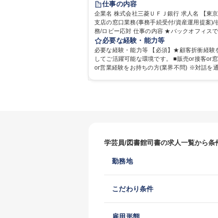
仕事の内容
土日祝休み
企業名 株式会社三菱ＵＦＪ銀行 求人名 【東京都】本
支店の窓口業務(事務手続受付/資産運用提案)/
務/ロビー応対 仕事の内容 ★バックオフィスではなく
顧客折衝を含む職種です★ 国内の本支店等に
必要な経験・能力等
の業務に従事していただきます。 ■窓口/後方/
必要な経験・能力等 【必須】★顧客折衝経験
にて事務手続等の受付・オペレーション、お
してご活躍可能な環境です。 ■販売or接客or
応 ■窓口にて、ご来店された個人のお客様に対して金
or営業経験をお持ちの方(業界不問) ※対話を
融商品のご提案 ■効率的な事務運用の検討・
ニーズをヒアリングし対応/提案を実施した経
≪業務紹介：ご応募前に必ずご覧ください≫ 
■正社員としての就業経験1年以上 【歓迎】■
https://www.mysite.bk.mufg.jp/career/circle/ar
界での就業経験■銀行での預金為替事務経験 ■
7/ ※動画 https://youtu.be/H-S7HaJqqbg 募集職種
品の提案・販売経験 ≪魅力≫研修やOJT環境
【東京都】本支店の窓口業務(事務手続受付/
ているので安心して入行いただけます。 幅広
提案)/後方事務/ロビー応対
リアの選択肢があり、公募や社内副業等を活
一人ひとりが挑戦できるカルチャーが浸透し
す。 学歴・資格 学歴：大学院 大学 高専 短大 専修学
学芸員/図書館司書の求人一覧から条
校 高校 語学力： 資格：
勤務地
こだわり条件
雇用形態