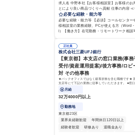
求人名 中野本社【お客様相談室】お客様のお
とにより良い商品づくりへ貢献 仕事の内容 ≪★コミ
ュニケーションを通してキリンのファンを増
必要な経験・能力等
せんか？★≫ お客様のお声をより良い商品づ
必要な経験・能力等 【必須】コールセンター
活かしていく上で、窓口となるお客様相談室
様相談室の業務経験、PCが使える方（Word・E
仕事です。 日々お客様からいただくキリングループ
l）【働き方】在宅勤務・リモートワーク相談可
へのご意見を、企業活動に活かしています。
均残業7～8時間程度 【入社後の研修】着任から1か
からの声に迅速かつ誠意をもって対応、情報
月は電話対応のOJTを中心に実施し、電話対
るとともにグループ内活動に反映しています。
正社員
た段階でメール・手紙のOJTを実施する予定
株式会社三菱UFJ銀行
体的には】電話応対、メール、お手紙対応、
り立ち以降もしっかりフォローする体制を整
品調査報告書作成、有人チャットボット対応
ますのでご安心ください。 【当社について】
【東京都】本支店の窓口業務(事務
【1日の対応件数】■電話：月間一人当たり平均
グループの広報機能を担う会社として、お客
受付/資産運用提案)/後方事務/ロビ
件前後■メール・手紙：同上40件前後 募集職種 中野
出会いを大切にし、磨き上げたホスピタリテ
対 その他事務
本社【お客様相談室】お客様のお声をもとに
めてコミュニケーションをとりながら広報関
い商品づくりへ貢献
★バックオフィスではなく顧客折衝を含む職種です★ 
を行っております。 学歴・資格 学歴：大学院 大学
支店等にて下記の業務に従事していただきます。 ■窓口/
高専 短大 専修学校 高校 語学力： 資格：
ビーにて事務手続等の受付・オペレーション、お客様
月給
32万4000円以上
勤務地
東京都23区
業界未経験歓迎
年間休日120日以上
経験者歓迎
研修あり
退職金あり
完全週休2日制
女性が活躍中
交通費支