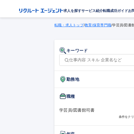
求人を探す
サービス紹介
転職成功ガイド
お
転職・求人トップ
/
教育/保育専門職
/
学芸員/図書
キーワード
勤務地
職種
学芸員/図書館司書
条件をクリ
年収