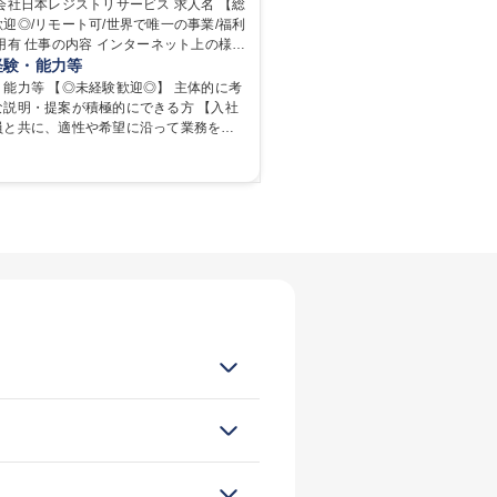
日本レジストリサービス 求人名 【総
迎◎/リモート可/世界で唯一の事業/福利
賞与あり
完全週休2日制
ネット上の様々
駅近5分以内
土日祝休み
を支える当社にて、執務環境の整備や社
経験・能力等
討、イベント運営などの幅広い業務を担
能力等 【◎未経験歓迎◎】 主体的に考
的に会社の生産性向上や成長に貢献して
な説明・提案が積極的にできる方 【入社
心して長く成
員と共に、適性や希望に沿って業務をお
きる環境を整えるために、毎日のメンテ
】 ・
持管理に加え、新たな施策検討を積極的
き/得意・協働の姿勢を持っている・優先
ただき、会社全体を巻き込み課題解決を
マルチタスクが得意・様々な立場で物事
オフィス運営：執務環境の整備・物品管
る・定型業務だけでなく突発的な出来事
整備/改善・イベント企画/運営・非常時
きる・新しいことに興味関心がある 【魅
ど、本人の希望や適性によって幅広い業務
啓発支援：資格取得や通信教育など費用の
能で、多様なキャリアパスを描くことも
25万円まで）を補助 ■住宅手当：家賃の5
を補助 学歴・資格 学歴：大学
一の事業/福利厚生◎/再雇用有
学力： 資格：