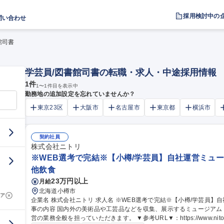
採用検討中の
問い合わせ
館司書
学芸員/図書館司書の転職・求人・中途採用情報
1
件
1
〜
1
件目を表示中
勤務地の追加設定を忘れていませんか？
東京23区
大阪市
名古屋市
東京都
横浜市
契約社員
株式会社ニトリ
※WEB選考で完結※【小樽/学芸員】自社運営ミュ
他飲食
23万円以上
月給
北海道小樽市
ア
企業名 株式会社ニトリ 求人名 ※WEB選考で完結※【小樽/学芸員】自社運営ミュージアムの近世日本美術担当 仕
事の内容 国内外の美術品や工芸品などを収集、展示するミュージア
営の業務全般を担っていただきます。 ▼参考URL▼：https://www.nitorihd.co.jp/ot