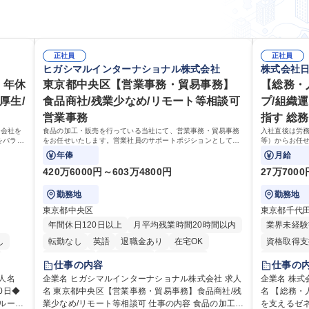
正社員
正社員
ヒガシマルインターナショナル株式会社
株式会社
 年休
東京都中央区【営業事務・貿易事務】
【総務・
厚生/
食品商社/残業少なめ/リモート等相談可
プ/組織
営業事務
指す 総務
ら会社を
食品の加工・販売を行っている当社にて、営業事務・貿易事務
入社直後は労
をバラン
をお任せいたします。営業社員のサポートポジションとして、
等）からお任
も挑戦で
受発注から海外工場との調整まで幅広く対応し、当社事業の根
備範囲を広げ
年俸
月給
幹を支えていただきます。
420万6000円～603万4800円
27万700
勤務地
勤務地
東京都中央区
東京都千代
年間休日120日以上
月平均残業時間20時間以内
業界未経験
し
転勤なし
英語
退職金あり
在宅OK
資格取得支
交通費支給
駅近5分以内
土日祝休み
月平均残業
仕事の内容
仕事の
り
住宅手当あ
企業名 ヒガシマルインターナショナル株式会社 求人
企業名 株式
0日◆
名 東京都中央区【営業事務・貿易事務】食品商社/残
名 【総務・
在宅OK
業少なめ/リモート等相談可 仕事の内容 食品の加工・
を支えるゼネラリスト
交通費支給