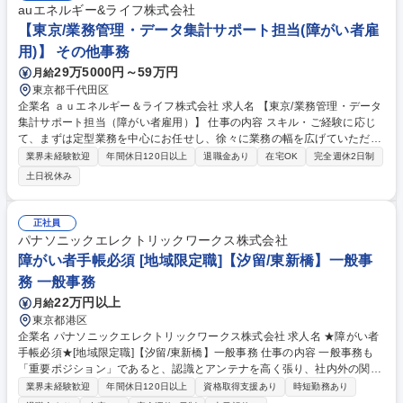
auエネルギー&ライフ株式会社
【東京/業務管理・データ集計サポート担当(障がい者雇
用)】 その他事務
29万5000円～59万円
月給
東京都千代田区
企業名 ａｕエネルギー＆ライフ株式会社 求人名 【東京/業務管理・データ
集計サポート担当（障がい者雇用）】 仕事の内容 スキル・ご経験に応じ
て、まずは定型業務を中心にお任せし、徐々に業務の幅を広げていただき
ます。 【定型業務】■KPI実績データの集計／ダッシュボード更新／定例
業界未経験歓迎
年間休日120日以上
退職金あり
在宅OK
完全週休2日制
レポート作成■案件／施策の進捗管理■委託費含む経費管理■各種権限申請
土日祝休み
／管理／棚卸し■コミッション支払い処理■エスカレーション内容の整理・
転記■スケジュール調整 【非定型業務】（スキルに応じて） ■KPI設計／分
析／ボトルネック分析の補助■業務改善施策の立案補助 ■FAQ／ナレッジ
正社員
作成 募集職種 【東京/業務管理・データ集計サポート担当（障がい者雇
パナソニックエレクトリックワークス株式会社
用）】
障がい者手帳必須 [地域限定職]【汐留/東新橋】一般事
務 一般事務
22万円以上
月給
東京都港区
企業名 パナソニックエレクトリックワークス株式会社 求人名 ★障がい者
手帳必須★[地域限定職]【汐留/東新橋】一般事務 仕事の内容 一般事務も
「重要ポジション」であると、認識とアンテナを高く張り、社内外の関係
者とのコミュニケーションを密に取って各種業務推進いただきます。 【具
業界未経験歓迎
年間休日120日以上
資格取得支援あり
時短勤務あり
体的な仕事内容】 直轄部門事務として専門性を活かした一般事務(庶務含