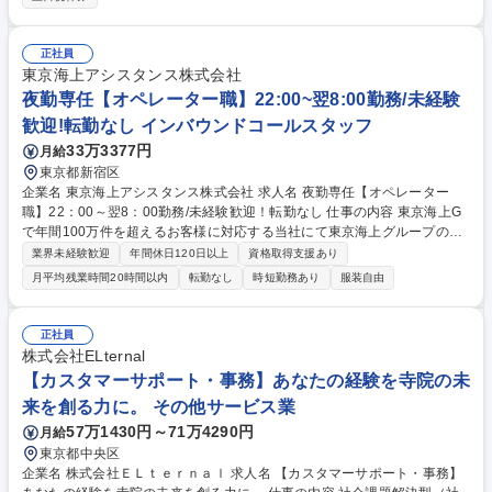
入学手続）■入学試験問題作成調整業務（作問委員会運営、業者との調
整）■要項等の制作物に関わる業務（企画・制作管理・校正）■業務管理シ
ステムに関わる業務（資料請求・出願・入学手続管理）■学生募集に関わ
正社員
る業務全般（高校・予備校・日本語学校での訪問・学生募集イベント運
東京海上アシスタンス株式会社
営） 募集職種 【自由が丘】入試センター/学生募集に関わる業務/年休131
夜勤専任【オペレーター職】22:00~翌8:00勤務/未経験
日/残業20Hほど
歓迎!転勤なし インバウンドコールスタッフ
33万3377円
月給
東京都新宿区
企業名 東京海上アシスタンス株式会社 求人名 夜勤専任【オペレーター
職】22：00～翌8：00勤務/未経験歓迎！転勤なし 仕事の内容 東京海上G
で年間100万件を超えるお客様に対応する当社にて東京海上グループの自
動車保険加入者からの車に関するトラブル（自動車事故や故障等）のお電
業界未経験歓迎
年間休日120日以上
資格取得支援あり
話に対応していただきます。 【詳細】自動車の故障や事故に遭われたお客
月平均残業時間20時間以内
転勤なし
時短勤務あり
服装自由
様からお電話を受け、サービスの手配に必要な情報の収集を行います。ト
ークマニュアルに沿って状況を詳細にヒアリングを行っていただきます。
情報が揃い次第、ヒアリング内容を専用のシステムに入力し専門部署が修
正社員
理サービス・レッカー・レンタカーなどを手配します。★突然のトラブル
株式会社ELternal
で不安に思われているお客様に対し、丁寧な対応と安心をお届けします！
【カスタマーサポート・事務】あなたの経験を寺院の未
募集職種 夜勤専任【オペレーター職】22：00～翌8：00勤務/未経験歓
来を創る力に。 その他サービス業
迎！転勤なし
57万1430円～71万4290円
月給
東京都中央区
企業名 株式会社ＥＬｔｅｒｎａｌ 求人名 【カスタマーサポート・事務】