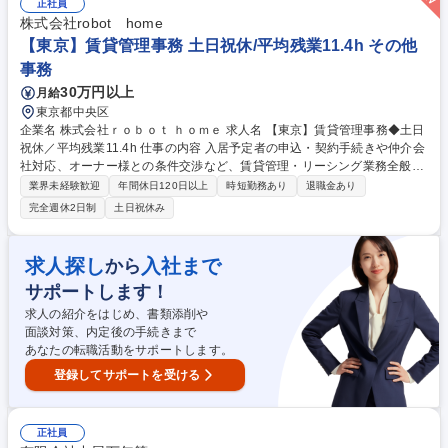
ー」などの管理運営 ■道路部門：整備の急がれる骨格幹線道路や木造住宅
正社員
密集地域の特定整備路線の用地取得、道路に関する普及啓発事業、都内の
株式会社robot home
道路施設や道路工事現場の見学ツアー事業 ※入社後は上記いずれかの部門
【東京】賃貸管理事務 土日祝休/平均残業11.4h その他
へ配属。※業務内容変更の範囲：会社の定める業務 募集職種 【都庁グル
事務
ープ】総合職（事務）◇残業月平均9時間未満／有給年平均16日取得
30万円以上
月給
東京都中央区
企業名 株式会社ｒｏｂｏｔ ｈｏｍｅ 求人名 【東京】賃貸管理事務◆土日
祝休／平均残業11.4h 仕事の内容 入居予定者の申込・契約手続きや仲介会
社対応、オーナー様との条件交渉など、賃貸管理・リーシング業務全般を
お任せします。多様な業務でゼネラリストを目指せます。 ■入居申込対
業界未経験歓迎
年間休日120日以上
時短勤務あり
退職金あり
応・契約手続き・書類作成送付 ■仲介会社への電話対応・訪問による入居
完全週休2日制
土日祝休み
斡旋 ■入居募集サイトへの物件登録業務・反響取りまとめ ■家賃査定およ
びオーナー様への募集条件交渉 【サポート体制】座学・OJT研修や資格取
得支援制度が充実。丁寧なフォローで安心してスキルアップを目指せま
求人探し
入社まで
から
す。 募集職種 【東京】賃貸管理事務◆土日祝休／平均残業11.4h
サポートします！
求人の紹介をはじめ、書類添削や
面談対策、内定後の手続きまで
あなたの転職活動をサポートします。
登録してサポートを受ける
正社員