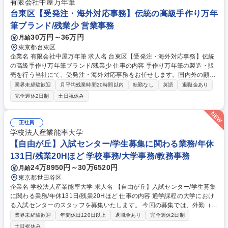
有限会社中屋万年筆
台東区【受発注・海外対応事務】伝統の高級手作り万年
筆ブランド/残業少 営業事務
30万円～36万円
月給
東京都台東区
企業名 有限会社中屋万年筆 求人名 台東区【受発注・海外対応事務】伝統
の高級手作り万年筆ブランド/残業少 仕事の内容 手作り万年筆の製造・販
売を行う当社にて、受発注・海外対応事務をお任せします。国内外の顧客
や取引先からの受発注業務や各種書類作成、催事対応のほか、英文メール
業界未経験歓迎
月平均残業時間20時間以内
転勤なし
英語
退職金あり
の読解・作成などを幅広く担当いただきます。 ■受発注業務、納期管理、
完全週休2日制
土日祝休み
各種書類作成、社内情報整理や適切な管理■顧客・取引先とのメールや電
話対応、催事における丁寧な顧客対応全般■英文メールの確認、修正、新
規作成、海外関係先とのやり取り■製造や出荷に関連する事務・進行管理
正社員
のサポート対応■業務フローの改善提案、ブランド理解を踏まえた情報発
学校法人産業能率大学
信の補助■必要に応じた新規取引先との折衝■万年筆の組立作業【業務内容
【自由が丘】入試センター/学生募集に関わる業務/年休
の変更範囲】当社の指定する業務 募集職種 台東区【受発注・海外対応事
131日/残業20Hほど 学校事務/大学事務/教務事務
務】伝統の高級手作り万年筆ブランド/残業少
24万8950円～30万6520円
月給
東京都世田谷区
企業名 学校法人産業能率大学 求人名 【自由が丘】入試センター/学生募集
に関わる業務/年休131日/残業20Hほど 仕事の内容 通学課程の大学におけ
る入試センターのスタッフを募集いたします。 今回の募集では、外勤（高
校・予備校訪問）と内勤（事務）のどちらもご担当いただきます。 【職務
業界未経験歓迎
年間休日120日以上
退職金あり
完全週休2日制
内容】 ■入学試験に関わる業務（願書処理、試験準備・運営、面接対応、
土日祝休み