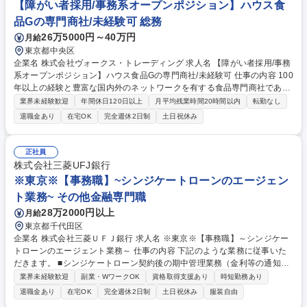
【障がい者採用/事務系オープンポジション】ハウス食
ながら、自身の生活も大切にできる環境です 募集職種 【一般事務】～患
品Gの専門商社/未経験可 総務
者の命を救う～コーディネート担当/月残業約5h/WLB充実◎
26万5000円～40万円
月給
東京都中央区
企業名 株式会社ヴォークス・トレーディング 求人名 【障がい者採用/事務
系オープンポジション】ハウス食品Gの専門商社/未経験可 仕事の内容 100
年以上の経験と豊富な国内外のネットワークを有する食品専門商社である
当社にて、事務系社員を募集します。オープンポジション採用ですので、
業界未経験歓迎
年間休日120日以上
月平均残業時間20時間以内
転勤なし
求職者様のご経験、適性に合わせたポジションを打診いたします。 ※就業
退職金あり
在宅OK
完全週休2日制
土日祝休み
上配慮が必要なことは遠慮なくお伝えくださいませ。 【業務内容詳細】
人事総務（労務管理、採用支援、備品管理、庶務等）、財務（出納、支払
処理、仕訳入力等）、法務（契約書チェック、管理等）における、ＰＣを
正社員
使用した各種事務手続きやデータ入力、社内サポート業務全般を担当しま
株式会社三菱UFJ銀行
す。周囲のサポートのもと、できる業務から着実に進めていただけます。
※東京※【事務職】~シンジケートローンのエージェン
募集職種 【障がい者採用/事務系オープンポジション】ハウス食品Gの専門
ト業務~ その他金融専門職
商社/未経験可
28万2000円以上
月給
東京都千代田区
企業名 株式会社三菱ＵＦＪ銀行 求人名 ※東京※【事務職】～シンジケー
トローンのエージェント業務～ 仕事の内容 下記のような業務に従事いた
だきます。 ■シンジケートローン契約後の期中管理業務（金利等の通知書
類作成、返済額や利息等の資金分配、借入実行連絡、借入人からの報告書
業界未経験歓迎
副業・WワークOK
資格取得支援あり
時短勤務あり
類通知） ■上記にかかる契約書の内容確認 ■業務効率化・スマートワーク
退職金あり
在宅OK
完全週休2日制
土日祝休み
服装自由
推進、業務システムの保守・改修等 【働く環境】 ■残業時間は、10時間前