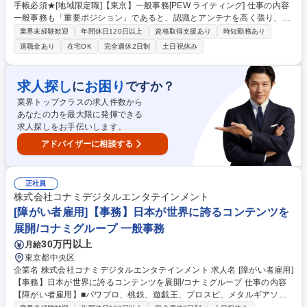
手帳必須★[地域限定職]【東京】一般事務[PEW ライティング] 仕事の内容
一般事務も「重要ポジション」であると、認識とアンテナを高く張り、社
内外の関係者とのコミュニケーションを密に取って各種業務推進いただき
業界未経験歓迎
年間休日120日以上
資格取得支援あり
時短勤務あり
ます。 【具体的な仕事内容】 一般事務（庶務含む）全般をお任せしま
退職金あり
在宅OK
完全週休2日制
土日祝休み
す。 各種資料作成、各種会議（WEB含む）の実施調整と当日設営および
運営、備品発注、伝票処理、自部門の予算管理、電話応対等、幅広い業務
をご担当いただきます。 募集職種 ★障がい者手帳必須★[地域限定職]【東
求人探し
お困り
に
ですか？
京】一般事務[PEW ライティング]
業界トップクラスの求人件数から
あなたの力を最大限に発揮できる
求人探しをお手伝いします。
アドバイザーに相談する
正社員
株式会社コナミデジタルエンタテインメント
[障がい者雇用]【事務】日本が世界に誇るコンテンツを
展開/コナミグループ 一般事務
30万円以上
月給
東京都中央区
企業名 株式会社コナミデジタルエンタテインメント 求人名 [障がい者雇用]
【事務】日本が世界に誇るコンテンツを展開/コナミグループ 仕事の内容
【障がい者雇用】■パワプロ、桃鉄、遊戯王、プロスピ、メタルギアソリ