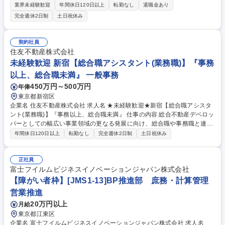
務作業の直接的サポートではなく、メンバーが効率的に業務を進めるため
業界未経験歓迎
年間休日120日以上
転勤なし
退職金あり
のマネジメントをお任せします。メンバー約310名に対して、トレ ーナー
完全週休2日制
土日祝休み
は約60名在籍。複数のトレーナーでチームを組んで対応するため、一人で
抱え込む状況が発生しない組織作りをしています。 【詳細】■メンバーの
適性等を基に業務の割り振り/創出/切り出し■質問対応・マニュアル作成■
契約社員
定期面談■業務量集計など◎メンバーは軽度障がい(精神、知的)の方が中心
住友不動産株式会社
で、基本的に「働く力」のある方を面接で判断し採用しているため、トラ
未経験歓迎 新宿【総合職アシスタント(業務職)】『事務
ブル対応等は多くありません◎※変更の範囲:当社業務全般 募集職種 【障
以上、総合職未満』 一般事務
がいをお持ちの方の業務サポート】定時9時-17時・プライベートとの両立
◎
450万円～500万円
年俸
東京都新宿区
企業名 住友不動産株式会社 求人名 ★未経験歓迎★新宿【総合職アシスタ
ント(業務職)】『事務以上、総合職未満』 仕事の内容 総合不動産デベロッ
パーとしての幅広い事業領域の更なる発展に向け、総合職や事務職と連携
を取りながら、事業推進を行って頂く業務職の採用を行います。 【配属部
年間休日120日以上
転勤なし
完全週休2日制
土日祝休み
門・業務イメージ】 ■オフィスビル開発：地権者様対応/予算作成やスケジ
ュール管理/市場調査・分析/協力会社との調整など ■分譲用地開発：市場
調査/用地調査資料作成/折衝同行/地権者様対応 等 ～地図に残る建物づくり
正社員
を通して、街の開発にも大きく貢献する仕事となりますので、スケールの
富士フイルムビジネスイノベーションジャパン株式会社
大きな仕事に携われるのが魅力です。 募集職種 ★未経験歓迎★新宿【総
【障がい者枠】[JMS1-13]BP推進部 庶務・計算管理
合職アシスタント(業務職)】『事務以上、総合職未満』
営業推進
20万円以上
月給
東京都江東区
企業名 富士フイルムビジネスイノベーションジャパン株式会社 求人名