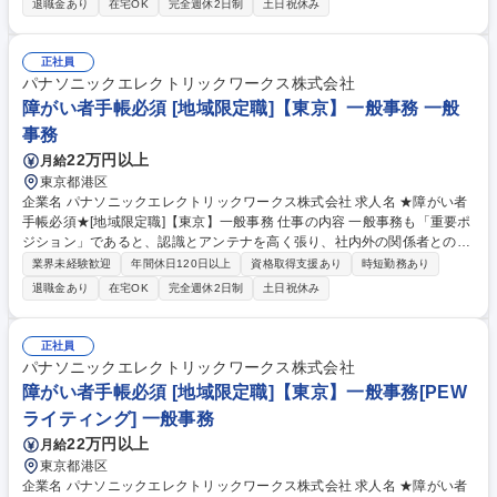
退職金あり
在宅OK
完全週休2日制
土日祝休み
む)全般をお任せします。各種資料作成、各種会議(WEB含む)の実施調整と
当日設営および運営、備品発注、伝票処理、自部門の予算管理、電話応対
等、幅広い業務をご担当いただきます。 募集職種 ★障がい者手帳必須★
正社員
[地域限定職]【汐留/東新橋】一般事務
パナソニックエレクトリックワークス株式会社
障がい者手帳必須 [地域限定職]【東京】一般事務 一般
事務
22万円以上
月給
東京都港区
企業名 パナソニックエレクトリックワークス株式会社 求人名 ★障がい者
手帳必須★[地域限定職]【東京】一般事務 仕事の内容 一般事務も「重要ポ
ジション」であると、認識とアンテナを高く張り、社内外の関係者とのコ
ミュニケーションを密に取って各種業務推進いただきます。 【具体的な仕
業界未経験歓迎
年間休日120日以上
資格取得支援あり
時短勤務あり
事内容】 一般事務(庶務含む)全般をお任せします。 各種資料作成、各種会
退職金あり
在宅OK
完全週休2日制
土日祝休み
議(WEB含む)の実施調整と当日設営および運営、備品発注、伝票処理、自
部門の予算管理、電話応対等、幅広い業務をご担当いただきます。 募集職
種 ★障がい者手帳必須★[地域限定職]【東京】一般事務
正社員
パナソニックエレクトリックワークス株式会社
障がい者手帳必須 [地域限定職]【東京】一般事務[PEW
ライティング] 一般事務
22万円以上
月給
東京都港区
企業名 パナソニックエレクトリックワークス株式会社 求人名 ★障がい者