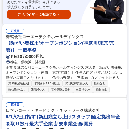
職/大阪】～英語力と事務スキルを身に付けられる環境～
あなたの力を最大限に発揮できる
求人探しをお手伝いします。
アドバイザーに相談する
正社員
株式会社コーエーテクモホールディングス
【障がい者採用/オープンポジション(神奈川/東京/京
都)】 一般事務
30万5000円以上
月給
神奈川県横浜市港北区
企業名 株式会社コーエーテクモホールディングス 求人名 【障がい者採用/
オープンポジション（神奈川/東京/京都）】 仕事の内容 ※本ポジションは
障がい者雇用となります。 「信長の野望」「三國志」などで知られる人気
ゲームタイトルを数多く手掛ける当社にて、オープンポジションとなりま
業界未経験歓迎
年間休日120日以上
資格取得支援あり
転勤なし
す。 候補者のご経験やご希望に合わせて業務内容を検討しますので、幅広
時短勤務あり
退職金あり
完全週休2日制
土日祝休み
服装自由
いポジションにて募集いたします。 【ポジション一覧】■一般事務■社内
システムエンジニア■ゲームプログラマー■ゲームプランナー■CGデザイナ
ー■サウンドクリエイター 募集職種 【障がい者採用/オープンポジション
正社員
（神奈川/東京/京都）】
日本レコード・キーピング・ネットワーク株式会社
9/1入社目指す [新組織立ち上げスタッフ]確定拠出年金
を取り扱う最大手企業 新規事業企画/開発