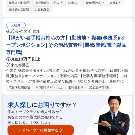
者を募集！多様な事業、商品企画の製造・流通の運用を支えつつ、全社的
業界未経験歓迎
年間休日120日以上
転勤なし
時短勤務あり
在宅OK
なシステム構築や業務フローの設計を担当。※ご経験やスキルに 合わせて
完全週休2日制
土日祝休み
お任せするポジションは調整します ■ECや劇場流通の在庫・出荷の管理・
運用■商品企画における収支・契約・物流条件の設計■外部協力会社との調
整・折衝■サプライチェーンの管理・最適化■全社最適のシステム構築や業
正社員
務フローの設計・構築■荷受対応、備品管理、電話応対、伝票処理※局内
株式会社ダイセル
の全員で対応しています ※企画部門の推進・管理の要として社内外との能
【障がい者手帳お持ちの方】[勤務地・職種(事務系)/オ
動的なコミュニケーションによる業務推進が重要です 募集職種 映画関連
ープンポジション] その他品質管理(機械/電気/電子製品
事業の運用・業務設計・システム構築/KADOKAWAグループ/正社員登用有
専門職)
19万円以上
月給
東京都港区
企業名 株式会社ダイセル 求人名 【障がい者手帳お持ちの方】[勤務地・職
種(事務系)/オープンポジション] 仕事の内容 【仕事内容/事務系職種】ご経
験・スキル・ご希望や業務上必要な配慮事項などを考慮の上、最終的にお
任せする業務内容を決定いたします。 募集職種 【障がい者手帳お持ちの
業界未経験歓迎
年間休日120日以上
退職金あり
完全週休2日制
方】[勤務地・職種(事務系)/オープンポジション]
求人探し
お困り
に
ですか？
業界トップクラスの求人件数から
あなたの力を最大限に発揮できる
求人探しをお手伝いします。
アドバイザーに相談する