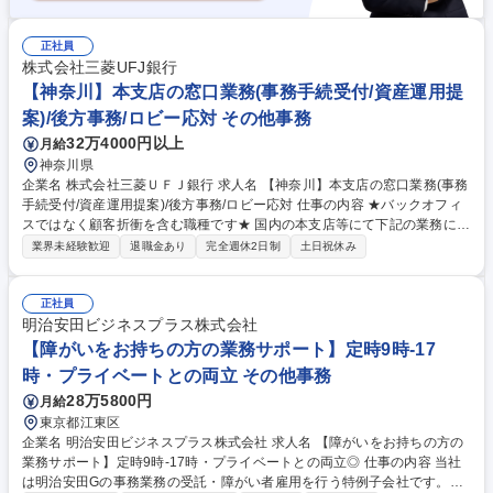
正社員
株式会社三菱UFJ銀行
【神奈川】本支店の窓口業務(事務手続受付/資産運用提
案)/後方事務/ロビー応対 その他事務
32万4000円以上
月給
神奈川県
企業名 株式会社三菱ＵＦＪ銀行 求人名 【神奈川】本支店の窓口業務(事務
手続受付/資産運用提案)/後方事務/ロビー応対 仕事の内容 ★バックオフィ
スではなく顧客折衝を含む職種です★ 国内の本支店等にて下記の業務に従
事していただきます。 ■窓口/後方/ロビーにて事務手続等の受付・オペレ
業界未経験歓迎
退職金あり
完全週休2日制
土日祝休み
ーション、お客様対応 ■窓口にて、ご来店された個人のお客様に対して金
融商品のご提案 ■効率的な事務運用の検討・構築等 ≪業務紹介：ご応募前
に必ずご覧ください≫ ※記事 https://www.mysite.bk.mufg.jp/career/circle/
正社員
article17/ ※動画 https://youtu.be/H-S7HaJqqbg 募集職種 【神奈川】本支
明治安田ビジネスプラス株式会社
店の窓口業務(事務手続受付/資産運用提案)/後方事務/ロビー応対
【障がいをお持ちの方の業務サポート】定時9時-17
時・プライベートとの両立 その他事務
28万5800円
月給
東京都江東区
企業名 明治安田ビジネスプラス株式会社 求人名 【障がいをお持ちの方の
業務サポート】定時9時-17時・プライベートとの両立◎ 仕事の内容 当社
は明治安田Gの事務業務の受託・障がい者雇用を行う特例子会社です。事