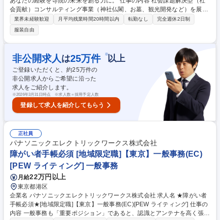
あなたの経験を寺院の未来を創る力に。 仕事の内容 社会課題解決型（社
会貢献）コンサルティング事業（神社仏閣、お墓、観光開発など）を展開
する当社のカスタマーサポートとして、実務に携わりながらチーム全体の
業界未経験歓迎
月平均残業時間20時間以内
転勤なし
完全週休2日制
パフォーマンス最大化と品質管理を担います。 【業務内容】■電話窓口担
服装自由
当者として、問合せ対応（資料請求・見学予約・契約相談・料金や墓じま
いのご相談）■契約後のお客様対応、契約情報の管理、墓石の彫刻発注等■
パート社員管理（シフト管理、業務管理、電話応対の品質管理）■電話応
※
非公開求人
25
万件
は
以上
対のモニタリング、スクリプト改善、クレーム対応の二次対応■日々の業
ご登録いただくと、約
25
万件の
務改善とPDCAの実行■難易度の高い契約相談や販売接客・サポート 募集
非公開求人からご希望に沿った
職種 【カスタマーサポート・事務】あなたの経験を寺院の未来を創る力
求人をご紹介します。
に。
※
2026年3月31日時点 ※求人数＝採用予定人数
登録して求人を紹介してもらう
正社員
パナソニックエレクトリックワークス株式会社
障がい者手帳必須 [地域限定職]【東京】一般事務(EC)
[PEW ライティング] 一般事務
22万円以上
月給
東京都港区
企業名 パナソニックエレクトリックワークス株式会社 求人名 ★障がい者
手帳必須★[地域限定職]【東京】一般事務(EC)[PEW ライティング] 仕事の
内容 一般事務も「重要ポジション」であると、認識とアンテナを高く張