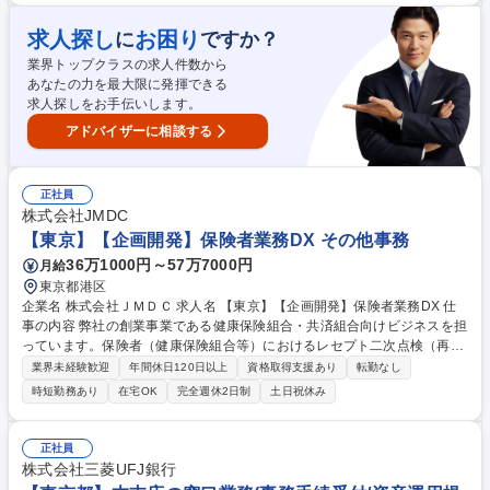
後/月となっており働きやすい環境です。（繁忙期は除く） ■ペーパーレス
化が進んでおり、チーム交代制での在宅勤務が可能です。※業務に慣れて
求人探し
お困り
に
ですか？
いただくまでは出社していただきます。 募集職種 ※東京※【事務職】～
業界トップクラスの求人件数から
シンジケートローンのエージェント業務～
あなたの力を最大限に発揮できる
求人探しをお手伝いします。
アドバイザーに相談する
正社員
株式会社JMDC
【東京】【企画開発】保険者業務DX その他事務
36万1000円～57万7000円
月給
東京都港区
企業名 株式会社ＪＭＤＣ 求人名 【東京】【企画開発】保険者業務DX 仕
事の内容 弊社の創業事業である健康保険組合・共済組合向けビジネスを担
っています。保険者（健康保険組合等）におけるレセプト二次点検（再審
査請求）を効率化する「自動点検システム」の開発に向けた企画開発及び
業界未経験歓迎
年間休日120日以上
資格取得支援あり
転勤なし
運用担当 【詳細】 ●プロダクトの価値定義とロジック設計 ●レセプト二次
時短勤務あり
在宅OK
完全週休2日制
土日祝休み
点検サービスの運用企画設計 ●「点検～分析」の一気通貫型プロセスの構
築 ●市場ニーズの把握とプロダクトロードマップの策定 ●部署間連携とデ
リバリープロセスの最適化 募集職種 【東京】【企画開発】保険者業務DX
正社員
株式会社三菱UFJ銀行