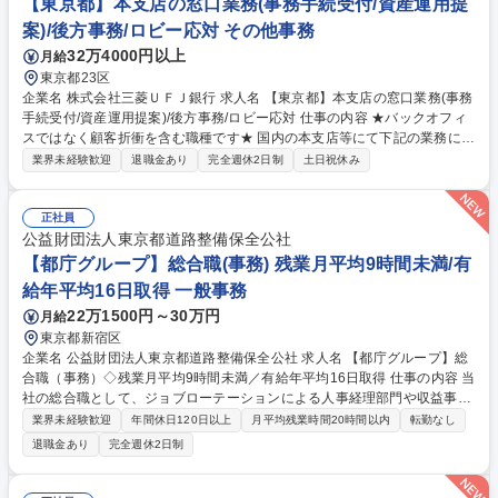
【東京都】本支店の窓口業務(事務手続受付/資産運用提
案)/後方事務/ロビー応対 その他事務
32万4000円以上
月給
東京都23区
企業名 株式会社三菱ＵＦＪ銀行 求人名 【東京都】本支店の窓口業務(事務
手続受付/資産運用提案)/後方事務/ロビー応対 仕事の内容 ★バックオフィ
スではなく顧客折衝を含む職種です★ 国内の本支店等にて下記の業務に従
事していただきます。 ■窓口/後方/ロビーにて事務手続等の受付・オペレ
業界未経験歓迎
退職金あり
完全週休2日制
土日祝休み
ーション、お客様対応 ■窓口にて、ご来店された個人のお客様に対して金
融商品のご提案 ■効率的な事務運用の検討・構築等 ≪業務紹介：ご応募前
に必ずご覧ください≫ ※記事 https://www.mysite.bk.mufg.jp/career/circle/
正社員
article17/ ※動画 https://youtu.be/H-S7HaJqqbg 募集職種 【東京都】本支
公益財団法人東京都道路整備保全公社
店の窓口業務(事務手続受付/資産運用提案)/後方事務/ロビー応対
【都庁グループ】総合職(事務) 残業月平均9時間未満/有
給年平均16日取得 一般事務
22万1500円～30万円
月給
東京都新宿区
企業名 公益財団法人東京都道路整備保全公社 求人名 【都庁グループ】総
合職（事務）◇残業月平均9時間未満／有給年平均16日取得 仕事の内容 当
社の総合職として、ジョブローテーションによる人事経理部門や収益事業
等のフロント部門の部署等幅広い部署での業務をお任せいたします。研修
業界未経験歓迎
年間休日120日以上
月平均残業時間20時間以内
転勤なし
制度やキャリア支援が充実しております！ ※下記業務詳細 【業務詳細】■
退職金あり
完全週休2日制
管理部門：広報、人事、経理など当公社の運営に係る管理業務 ■収益部
門：駐車場の新規開拓、管理運営、新宿駅西口広場の「イベントコーナ