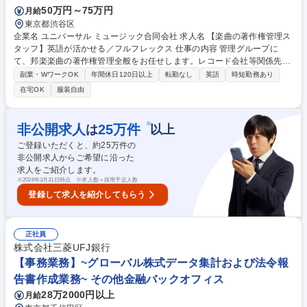
50万円～75万円
月給
東京都渋谷区
企業名 ユニバーサル ミュージック合同会社 求人名 【楽曲の著作権管理ス
タッフ】英語が活かせる／フルフレックス 仕事の内容 管理グループに
て、邦楽楽曲の著作権管理全般をお任せします。レコード会社等関係先と
の折衝、契約書作成、印税分配計算、著作権管理団体への届出、作家等か
副業・WワークOK
年間休日120日以上
転勤なし
英語
時短勤務あり
らの問い合わせ対応を幅広くご担当いただきます。 ■レコード会社やマネ
在宅OK
服装自由
ジメント会社など関係先との折衝 ■著作権契約書等の契約書作成業務 ■印
税分配計算業務 ■著作権管理団体への届出等を含む対応 ■作家等の関係者
からの問い合わせ対応 募集職種 【楽曲の著作権管理スタッフ】英語が活
※
非公開求人
25
万件
は
以上
かせる／フルフレックス
ご登録いただくと、約
25
万件の
非公開求人からご希望に沿った
求人をご紹介します。
※
2026年3月31日時点 ※求人数＝採用予定人数
登録して求人を紹介してもらう
正社員
株式会社三菱UFJ銀行
【事務業務】~グローバル株式データ集計および法令報
告書作成業務~ その他金融バックオフィス
28万2000円以上
月給