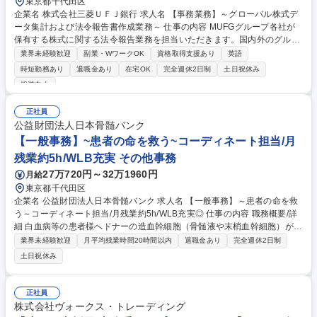
東京都千代田区
企業名 株式会社三菱ＵＦＪ銀行 求人名 【事務業務】～グローバル株式デ
ータ集計および法令報告書作成業務～ 仕事の内容 MUFGグループ各社が
保有する株式に関する法令報告業務を担当いただきます。国内外のグルー
プ会社と連携しながら、必要な情報を取りまとめ、各国のルールに沿った
業界未経験歓迎
副業・WワークOK
資格取得支援あり
英語
報告書の作成・提出を行うポジションです。日々の定 常業務に加え、法改
時短勤務あり
退職金あり
在宅OK
完全週休2日制
土日祝休み
正や制度変更に応じて運用方法の見直しにも携わるため、専門知識を身に
服装自由
つけながら長期的に活躍できます。【詳細】■グループ各社から株式保有
に関するデータを収集・集約■データ内容の確認や、不足・不明点につい
正社員
て関係部署へ確認■国内外の法令に基づく報告書の作成・提出■法改正や制
公益財団法人日本骨髄バンク
度変更に伴う集計方法・業務フローの見直し■海外の法律事務所やグルー
【一般事務】~患者の命を救う~コーディネート担当/月
プ会社と英語でのメールやり取りの可能性有 募集職種 【事務業務】～グ
ローバル株式データ集計および法令報告書作成業務～
残業約5h/WLB充実 その他事務
27万720円～32万1960円
月給
東京都千代田区
企業名 公益財団法人日本骨髄バンク 求人名 【一般事務】～患者の命を救
う～コーディネート担当/月残業約5h/WLB充実◎ 仕事の内容 職務概要/詳
細 白血病等の患者様へドナーの造血幹細胞（骨髄液や末梢血幹細胞）が移
植されるまでのプロセスを一貫して管理・サポートする社会的意義の大き
業界未経験歓迎
月平均残業時間20時間以内
退職金あり
完全週休2日制
な業務です。【詳細】 ■ドナーおよび患者様の移植実施 に向けた日程調
土日祝休み
整・進捗管理 ■医療機関や関係各所との連絡・調整業務（電話・メール
等）■各種申請書類の作成、専用システムへのデータ入力、集計作業等
【仕事の魅力】■あなたの「調整業務」が、病気と闘う患者様の「生きる
正社員
チャンス」に直結します ■営業事務やCSで培った「段取り力」が、人命救
株式会社ヴォークス・トレーディング
助の架け橋となる誇りを持てます ■残業は月5時間程。高い貢献性を感じ