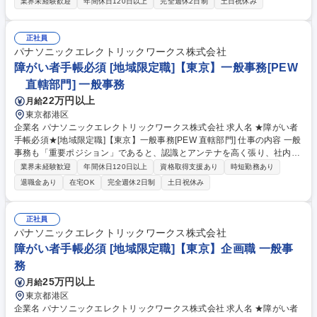
ッド等の日本が誇るゲームコンテンツを展開する当社にて、事務業務をお
業界未経験歓迎
年間休日120日以上
完全週休2日制
土日祝休み
任せします。 【詳細】■各種データ作成、管理 ■決裁書、申請書の作成 ■
社内備品管理 ■メール対応 ★始めは事務職からスタート。ご本人の志向・
アウトプット・評価に応じて業務の幅を広げていくことも可能です。 （事
正社員
例：入社3年目） 事務→役員アシスタント→人事担当 募集職種 [障がい者
パナソニックエレクトリックワークス株式会社
雇用]【事務】日本が世界に誇るコンテンツを展開/コナミグループ
障がい者手帳必須 [地域限定職]【東京】一般事務[PEW
直轄部門] 一般事務
22万円以上
月給
東京都港区
企業名 パナソニックエレクトリックワークス株式会社 求人名 ★障がい者
手帳必須★[地域限定職]【東京】一般事務[PEW 直轄部門] 仕事の内容 一般
事務も「重要ポジション」であると、認識とアンテナを高く張り、社内外
の関係者とのコミュニケーションを密に取って各種業務推進いただきま
業界未経験歓迎
年間休日120日以上
資格取得支援あり
時短勤務あり
す。 【具体的な仕事内容】 直轄部門事務として専門性を活かした一般事
退職金あり
在宅OK
完全週休2日制
土日祝休み
務(庶務含む)全般をお任せします。各種資料作成、各種会議(WEB含む)の
実施調整と当日設営および運営、備品発注、伝票処理、自部門の予算管
理、電話応対等、幅広い業務をご担当いただきます。 募集職種 ★障がい
正社員
者手帳必須★[地域限定職]【東京】一般事務[PEW 直轄部門]
パナソニックエレクトリックワークス株式会社
障がい者手帳必須 [地域限定職]【東京】企画職 一般事
務
25万円以上
月給
東京都港区
企業名 パナソニックエレクトリックワークス株式会社 求人名 ★障がい者