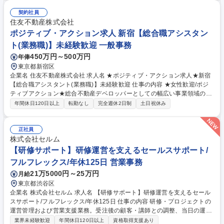
理（請求書発行、支払依頼、入金確認）および他部署（経理部等）への報
告 ■プロジェクトごとの予算・実績管理、工数管理のサポート ■制作進行
契約社員
に伴う事務的な連絡代行や資料整理 ■チーム内の事務フローの改善提案・
住友不動産株式会社
運用など 募集職種 【IP事業管理】エンタメを支える事務職◎契約・経理
ポジティブ・アクション求人 新宿【総合職アシスタン
からヒット作の土台を築く
ト(業務職)】未経験歓迎 一般事務
450万円～500万円
年俸
東京都新宿区
企業名 住友不動産株式会社 求人名 ★ポジティブ・アクション求人★新宿
【総合職アシスタント(業務職)】未経験歓迎 仕事の内容 ★女性歓迎/ポジ
ティブアクション★総合不動産デベロッパーとしての幅広い事業領域の更
なる発展に向け、総合職や事務職と連携を取りながら、事業推進を行って
年間休日120日以上
転勤なし
完全週休2日制
土日祝休み
頂く業務職の採用を行います。 【配属部門・業務イメージ】 ■オフィスビ
ル開発：地権者様対応/予算作成やスケジュール管理/市場調査・分析/協力
会社との調整など ■分譲用地開発：市場調査/用地調査資料作成/折衝同行/
正社員
地権者様対応 等 ～地図に残る建物づくりを通して、街の開発にも大きく
株式会社セルム
貢献する仕事となりますので、スケールの大きな仕事に携われるのが魅力
【研修サポート】研修運営を支えるセールスサポート/
です。 募集職種 ★ポジティブ・アクション求人★新宿【総合職アシスタ
フルフレックス/年休125日 営業事務
ント(業務職)】未経験歓迎
21万5000円～25万円
月給
東京都渋谷区
企業名 株式会社セルム 求人名 【研修サポート】研修運営を支えるセール
スサポート/フルフレックス/年休125日 仕事の内容 研修・プロジェクトの
運営管理および営業支援業務。受注後の顧客・講師との調整、当日の運営
アテンド、事務サポートを通じ、高品質なサービス提供を担います。 ■コ
業界未経験歓迎
年間休日120日以上
資格取得支援あり