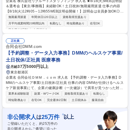
企業名 株式会社リクルートスタッフィング 求人名 ★8/18(火)WEB説明会
＆選考会【東京/事務職】未経験OK！土日祝休/無期雇用派遣 仕事の内容
【8/18(火)12時05～12時55WEB説明会開催！】説明会は全員参加OK◎大
手有名企業で働く「事務職」の募集です。 説明会終了後、5名様限定で
無期雇用派遣
年間休日120日以上
資格取得支援あり
【13:00～、13:45～、14:30～、18:15～】の即日WEB面接へとご案内し
月平均残業時間20時間以内
転勤なし
時短勤務あり
在宅OK
ます！ 【魅力】■就業先：総合商社や大手メーカー、金融機関など、大手
完全週休2日制
土日祝休み
有名企業がメイン。駅から近いオフィス街で働けます！入社後も育てる気
持ちで受け入れてくださるため、安心して長期的に就業できる環境です。
正社員
（実際に1社での平均勤続年数は2年以上。直接雇用になる方も年々増えて
合同会社DMM.com
います！） ■働きやすさ：残業は少なめ。帰りにお買い物をしたり、舞台
【予約調整・データ入力事務】DMMのヘルスケア事業/
を見に行ったりなど、プライベートも充実させている方が多いです！ 募集
職種 ★8/18(火)WEB説明会＆選考会【東京/事務職】未経験OK！土日祝休/
土日祝休/正社員 医療事務
無期雇用派遣
37万5000円以上
月給
東京都港区
企業名 合同会社ＤＭＭ．ｃｏｍ 求人名 【予約調整・データ入力事務】D
MMのヘルスケア事業/土日祝休/正社員 仕事の内容 DMMが仕掛けるヘルス
ケア新規事業にて、企業の健康診断（一次健診）で異常が見つかった対象
者へ、詳細な検査（二次健診）の受診を促すアプローチや、受診に向けた
業界未経験歓迎
副業・WワークOK
資格取得支援あり
転勤なし
予約日程の調整、データ入力を担当します。 健康を守るため、未受診の方
時短勤務あり
在宅OK
完全週休2日制
土日祝休み
服装自由
へ電話やメールで必要性を伝え受診枠を調整する、社会貢献度の高い事務
職です。■対象者抽出：一次健診結果から対象者をリスト化■受診勧奨・調
整：未申込者へ理由をヒアリングし、受診枠の確保・日程調整や質問回答
※
非公開求人
25
万件
は
以上
（※医療機関との調整や請求業務はなし） ■データ入力：健診結果の回収
ご登録いただくと、約
25
万件の
と入力、行政提出書類の修正依頼■他部門連携：提携医療機関や社内医療
非公開求人からご希望に沿った
チームへの連絡案内 募集職種 【予約調整・データ入力事務】DMMのヘル