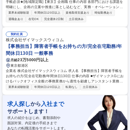
手帳必須★[地域限定職]【東京】企画職 仕事の内容 各部門における課題を
明確にし、企画の立案や推進に落とし込むなど、実務・オペレーションを
先導する立場としてご活躍いただきます。 【具体的な仕事内容】各種企
業界未経験歓迎
年間休日120日以上
資格取得支援あり
時短勤務あり
画・推進、各種資料作成などを中心としながら、担当領域における課題解
退職金あり
在宅OK
完全週休2日制
土日祝休み
決を先導いただきます。 【キャリアパス】将来的には主務（主任）クラス
として部門のリーダーとしてご活躍いただくことを期待しております。入
社後、まずは企画職評価ランクの頂点を目指し、キャリアアップに挑戦い
契約社員
ただけるよう、日々の指導だけではなく各種研修もご用意しています。 募
株式会社ザイマックスウィコム
集職種 ★障がい者手帳必須★[地域限定職]【東京】企画職
【事務担当】障害者手帳をお持ちの方/完全在宅勤務/年
間休日130日 一般事務
23万5000円以上
月給
東京都港区
企業名 株式会社ザイマックスウィコム 求人名 【事務担当】障害者手帳を
お持ちの方/完全在宅勤務/年間休日130日 仕事の内容 ■ザイマックスGにお
けるバックオフィス全般の事務業務から適性を顧慮しアシスタント業務お
任せします。入社後はオンラインの環境下ですが丁寧に業務を教えますの
業界未経験歓迎
年間休日120日以上
転勤なし
土日祝休み
でご安心ください。就業開始・終了時にはチャット での連絡と終了時には
本日の行ったことの共有を行います。 ■具体的な業務内容 ・データ入力
・チェック業務 ・書類整理 ・業務サポート など ※スキルやご経験、ご障
求人探し
入社まで
から
害への配慮を考慮して、人事、総務、経理、法務、営業事務などの分野か
サポートします！
ら特定し業務をお任せ致します。 ≪変更の範囲：会社の定める業務≫ 募
集職種 【事務担当】障害者手帳をお持ちの方/完全在宅勤務/年間休日130
求人の紹介をはじめ、書類添削や
日
面談対策、内定後の手続きまで
あなたの転職活動をサポートします。