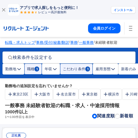
アプリで求人探しをもっと便利に！
インストール
レビュー高評価
無料
会員ログイン
/
/
/
/
転職・求人トップ
事務/受付/秘書/翻訳
事務
一般事務
未経験者歓迎
検索条件を設定する
勤務地
職種
年収
こだわり条件
雇用形態
新着のみ
1
1
勤務地の追加設定を忘れていませんか？
東京23区
大阪市
名古屋市
東京都
横浜市
川崎
一般事務 未経験者歓迎の転職・求人・中途採用情報
1000
件以上
関連度順
新着順
1
〜
100
件目を表示中
正社員