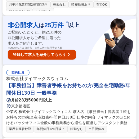
ーディネーション：研修当日の運営・Zoom操作、顧客・講師との事前調
月平均残業時間20時間以内
転勤なし
時短勤務あり
在宅OK
整、外部パートナーの管理、振り返り資料作成 ※週3回程度、対面研修含
完全週休2日制
土日祝休み
む ■営業支援：Salesforce・Sansanへのデータ登録、営業付随事務 ■運営
改善：ノウハウ蓄積や品質向上に向けた改善提案 募集職種 【研修サポー
※
非公開求人
25
万件
は
以上
ト】研修運営を支えるセールスサポート/フルフレックス/年休125日
ご登録いただくと、約
25
万件の
非公開求人からご希望に沿った
求人をご紹介します。
※
2026年3月31日時点 ※求人数＝採用予定人数
登録して求人を紹介してもらう
契約社員
株式会社ザイマックスウィコム
【事務担当】障害者手帳をお持ちの方/完全在宅勤務/年
間休日130日 一般事務
23万5000円以上
月給
東京都港区
企業名 株式会社ザイマックスウィコム 求人名 【事務担当】障害者手帳を
お持ちの方/完全在宅勤務/年間休日130日 仕事の内容 ザイマックスGにお
けるバックオフィス全般の事務業務から適性を顧慮しアシスタント業務お
任せします。入社後はオンラインの環境下ですが丁寧に業務を教えますの
業界未経験歓迎
年間休日120日以上
転勤なし
土日祝休み
でご安心ください。就業開始・終了時にはチャット での連絡と終了時には