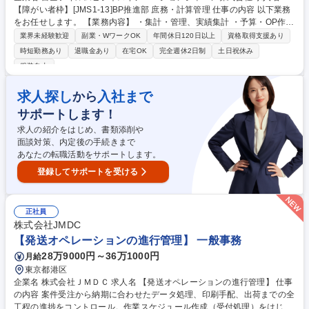
【障がい者枠】[JMS1-13]BP推進部 庶務・計算管理 仕事の内容 以下業務
をお任せします。 【業務内容】 ・集計・管理、実績集計 ・予算・OP作成
（統括部へ配分された予算を過去実績等を考慮し各部門へ配分する） ・特
業界未経験歓迎
副業・WワークOK
年間休日120日以上
資格取得支援あり
約店契約・管理 （新規特約店契約書準備、契約書スキャン、契約書管理等
時短勤務あり
退職金あり
在宅OK
完全週休2日制
土日祝休み
など） ・その他統括部門内庶業務 募集職種 【障がい者枠】[JMS1-13]BP
服装自由
推進部 庶務・計算管理
求人探し
入社まで
から
サポートします！
求人の紹介をはじめ、書類添削や
面談対策、内定後の手続きまで
あなたの転職活動をサポートします。
登録してサポートを受ける
正社員
株式会社JMDC
【発送オペレーションの進行管理】 一般事務
28万9000円～36万1000円
月給
東京都港区
企業名 株式会社ＪＭＤＣ 求人名 【発送オペレーションの進行管理】 仕事
の内容 案件受注から納期に合わせたデータ処理、印刷手配、出荷までの全
工程の進捗をコントロール。作業スケジュール作成（受付処理）をはじ