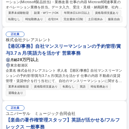
ーション(Microsoft製品担当)・業務改善 仕事の内容 Microsoft関連事業の
オペレーション業務を担当。データ入力、受注・見積・納期調整、社内問
い合わせ対応、資料作成に加え、AIツールを活用した業務改善にも携わり
業界未経験歓迎
副業・WワークOK
年間休日120日以上
資格取得支援あり
ます。 【詳細】データ入力・更新/受注・見積作成・納期調整/社内営業か
転勤なし
時短勤務あり
在宅OK
完全週休2日制
土日祝休み
服装自由
らの問い合わせ対応/マニュアル作成や売上データ等の資料作成/AIツール
(Microsoft Copilot、ChatGPT等)を活用したAIエージェント作成や問い合
わせ対応の業務改善 【働き方】TeamsやGmailを活用しています。障がい
正社員
配慮に関する面談や在宅勤務など、無理なく柔軟に働ける環境を整えてい
株式会社クレアスレント
ます。 募集職種 【障がい者採用/契約社員】内勤オペレーション(Microsoft
【港区/事務】自社マンスリーマンションの予約管理/賞
製品担当)・業務改善
与3.7ヵ月/英語力を活かす 営業事務
28万円以上
月給
東京都港区
企業名 株式会社クレアスレント 求人名 【港区/事務】自社マンスリーマン
ションの予約管理/賞与3.7ヵ月/英語力を活かす 仕事の内容 不動産の賃貸
管理・賃貸仲介を行う当社にて、自社のマンスリーマンションに関する予
約対応や問い合わせ対応、見積・契約書の作成を担当いただきます。海外
業界未経験歓迎
資格取得支援あり
転勤なし
英語
時短勤務あり
需要が高く、約4割が海外の方からの問い合わせです。 ■広告掲載（HPや
退職金あり
各社ポータルサイトへの物件掲載作業をお任せ）■問い合わせ対応（空室
確認をはじめ、物件詳細・見積、入居者からの設備の確認などをメール・
電話で対応します。海外とのやり取りは時差があるため、メールがほとん
正社員
ど）※1日10～20件程度■見積・契約書作成（契約書は日本語の為、海外
ユニバーサル ミュージック合同会社
のお客様には英語のサンプルも送付。電子契約が中心なので、効率的に進
【楽曲の著作権管理スタッフ】英語が活かせる/フルフ
められます）■物件案内も頻度は少ないが、対応あり 募集職種 【港区/事
レックス 一般事務
務】自社マンスリーマンションの予約管理/賞与3.7ヵ月/英語力を活かす