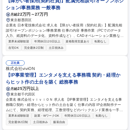
【障がい者採用(契約社員)】配属先相談可/オープンポジ
ション/事務業務 一般事務
22万円～27万円
月給
東京都墨田区
企業名 日本電技株式会社 求人名 【障がい者採用（契約社員）】配属先相
談可/オープンポジション/事務業務 仕事の内容 事務作業（PCでのデータ
入力、紙資料のデータ化、資料作成など）、CADオペレーション業務など
ご経験に合わせてお任せします。少しずつ業務の幅を広げ、ステップアッ
業界未経験歓迎
年間休日120日以上
資格取得支援あり
転勤なし
プを目指していただけるポジションです。 【フォロー体制】■入社後、業
在宅OK
完全週休2日制
土日祝休み
務に慣れるまでは時短勤務など、柔軟にご相談可能。■電話対応が難しい
場合は書類作成業務をお任せするなどご障がい内容に合わせて柔軟に業務
をお任せします。■入社後も同部署の方がフォロー致します。必要であれ
正社員
ば専任の相談担当もお付けしますので自分のペースで働ける環境が整って
株式会社viviON
います。(配属部署には2～8名ほど在籍)■産業医もおりますので、体調を
【IP事業管理】エンタメを支える事務職 契約・経理か
考慮して働ける環境も整っております。 募集職種 【障がい者採用（契約
らヒット作の土台を築く 総務事務
社員）】配属先相談可/オープンポジション/事務業務
25万円以上
月給
東京都千代田区
企業名 株式会社ｖｉｖｉＯＮ 求人名 【IP事業管理】エンタメを支える事
務職◎契約・経理からヒット作の土台を築く 仕事の内容 IP企画制作チー
ムにて、契約実務、経理処理、工数管理などのバックエンド業務を一手に
担うポジションです。プロデューサーやディレクターが制作に集中できる
業界未経験歓迎
副業・WワークOK
年間休日120日以上
転勤なし
よう、事務プロセスの正確な運用を支えます。 ■各種契約書（印税契約、
完全週休2日制
土日祝休み
服装自由
業務委託等）のドラフト作成、内容確認、押印申請、管理 ■月次の経理処