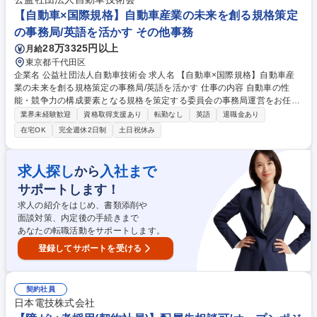
お任せする可能性がございます。 募集職種 【千葉】事務職（社員の勤怠
【自動車×国際規格】自動車産業の未来を創る規格策定
確認/費用処理など）/福利厚生制度も充実
の事務局/英語を活かす その他事務
28万3325円以上
月給
東京都千代田区
企業名 公益社団法人自動車技術会 求人名 【自動車×国際規格】自動車産
業の未来を創る規格策定の事務局/英語を活かす 仕事の内容 自動車の性
能・競争力の構成要素となる規格を策定する委員会の事務局運営をお任せ
します。産官学のエンジニアが円滑に議論できる環境を整え、業界の共通
業界未経験歓迎
資格取得支援あり
転勤なし
英語
退職金あり
仕様を文書化する標準化活動のプロセスを推進・支援します。 １：国内規
在宅OK
完全週休2日制
土日祝休み
格（JASO・JIS）作成に関わる委員会運営業務■委員会の活動計画の検
討・作成支援 ■委員会の会合の日程調整・準備・当日の運営 ■規格作成の
ルール・手順について委員会への助言 ２：国際規格（ISO）作成に関わる
求人探し
入社まで
から
委員会運営業務■ISOに設置された国際作業委員会への参加支援 ■ISOと国
サポートします！
内委員会との間の窓口機能 ３：その他■JASO規格・JIS規格発行に関わる
業務（校正・編集）■関係省庁・関係団体との連絡・渉外 募集職種 【自動
求人の紹介をはじめ、書類添削や
車×国際規格】自動車産業の未来を創る規格策定の事務局/英語を活かす
面談対策、内定後の手続きまで
あなたの転職活動をサポートします。
登録してサポートを受ける
契約社員
日本電技株式会社