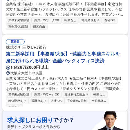
企業名 株式会社Ｌｉｍｅ 求人名 実務経験不問！【不動産事務】宅建保持
の方！第二新卒歓迎！/フルフレックス 仕事の内容 営業事務として、不動
産契約や営業サポート、希望に応じた経理をお任せします。営業メンバー
を後方から支え、グループ全体の円滑な店舗展開と事業拡大に貢献する役
業界未経験歓迎
副業・WワークOK
転勤なし
時短勤務あり
在宅OK
割です。 ■賃貸契約書や重要事項説明書の作成 ■重要事項説明の実施と書
完全週休2日制
服装自由
類管理 ■営業メンバーの契約進行サポート ■顧客情報や契約情報の入力と
管理 ■請求書発行や入出金確認などの経理 ■業務フローの整理や改善 募集
職種 実務経験不問！【不動産事務】宅建保持の方！第二新卒歓迎！/フル
正社員
フレックス
株式会社三菱UFJ銀行
第二新卒採用 【事務職/大阪】~英語力と事務スキルを
身に付けられる環境~ 金融バックオフィス決済
28万2000円以上
月給
大阪府大阪市中央区
企業名 株式会社三菱ＵＦＪ銀行 求人名 ★第二新卒採用★【事務職/大阪】
～英語力と事務スキルを身に付けられる環境～ 仕事の内容 ご経験や適性
を考慮して「円カストディ業務」「証券クリアリング業務」「円建資金決
済事務」いずれかの事務業務を担当いただきます。 ※詳細は、下部「その
業界未経験歓迎
副業・WワークOK
資格取得支援あり
転勤なし
他勤務条件に関する備考」欄もご参照ください。 【魅力】■メールを中心
時短勤務あり
退職金あり
在宅OK
完全週休2日制
土日祝休み
とした英語でのやり取りがメインとなりますので、日常的に英語力を高め
服装自由
ていくことが出来ます。 ■収益貢献だけでなく本邦金融市場の決済インフ
ラを支える事業として、社会的意義が高い領域で事務の専門性を高めてい
求人探し
お困り
に
ですか？
くことができます。 ■面倒見の良い社員が多く、業務未経験の方でも安心
してキャリアアップできる環境です。 募集職種 ★第二新卒採用★【事務
業界トップクラスの求人件数から