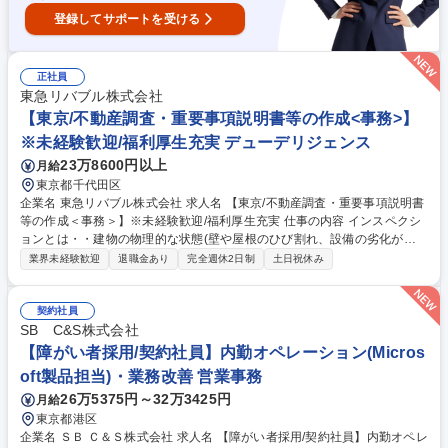
登録してサポートを受ける
正社員
東急リバブル株式会社
【東京/不動産調査・重要事項説明書等の作成<事務>】
※未経験歓迎/福利厚生充実 デューデリジェンス
23万8600円以上
月給
東京都千代田区
企業名 東急リバブル株式会社 求人名 【東京/不動産調査・重要事項説明書
等の作成＜事務＞】※未経験歓迎/福利厚生充実 仕事の内容 インスペクシ
ョンとは・・建物の物理的な状態(壁や屋根のひび割れ、設備の劣化がな
いか等）を調査することです。物件調査業務および重要説明書、売買契約
業界未経験歓迎
退職金あり
完全週休2日制
土日祝休み
書などの書類作成業務を行っていただける方を募集中 【業務詳細】●物件
調査（現地確認、役所調査）●重要事項説明書、売買契約書等、不動産売
買に関する各種書類の作成（作成した書類は総合職がチェックします。）
契約社員
●付属書類の用意 ※業界未経験の方でもご応募いただけます。不動産の専
SB C&S株式会社
門的な知識を身につけたい方、不動産の専門知識を習得後、総合職への職
【障がい者採用/契約社員】内勤オペレーション(Micros
種転換等キャリアを広げられるチャンスもあります！！ 募集職種 【東京/
oft製品担当)・業務改善 営業事務
不動産調査・重要事項説明書等の作成＜事務＞】※未経験歓迎/福利厚生充
26万5375円～32万3425円
月給
実
東京都港区
企業名 ＳＢ Ｃ＆Ｓ株式会社 求人名 【障がい者採用/契約社員】内勤オペレ