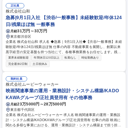
本日の行ったことの共有を行います。 ■具体的な業務内容 ・データ入力
・チェック業務 ・書類整理 ・業務サポート など ※スキルやご経験、ご障
正社員
害への配慮を考慮して、人事、総務、経理、法務、営業事務などの分野か
株式会社山和
ら特定し業務をお任せ致します。 ≪変更の範囲：会社の定める業務≫ 募
急募|9月1日入社 【渋谷/一般事務】未経験歓迎/年休124
集職種 【事務担当】障害者手帳をお持ちの方/完全在宅勤務/年間休日130
日/残業ほぼ無 一般事務
日
31万円～33万円
月給
東京都渋谷区
企業名 株式会社山和 求人名 ◆急募｜9月1日入社◆【渋谷/一般事務】未経
験歓迎/年休124日/残業ほぼ無 仕事の内容 不動産事業を展開し、創業以来
黒字経営の安定基盤を持つ当社にて、各種事務業務をお任せします。残業
がほぼ発生せず、連続した日程の有給取得が可能なため、WLBを整えたい
業界未経験歓迎
年間休日120日以上
転勤なし
時短勤務あり
方にお勧めの環境です！ 入社後はOJTを通じて丁寧に研修を行いますの
完全週休2日制
土日祝休み
で、事務未経験の方でも安心して臨むことができます。 【業務詳細】■電
話・来客対応 ■物件の鍵や社内の備品管理 ■データ入力や書類作成 ■契約
書などのファイリング ■郵送物の仕訳・発送 など 募集職種 ◆急募｜9月1
契約社員
日入社◆【渋谷/一般事務】未経験歓迎/年休124日/残業ほぼ無
株式会社ムービーウォーカー
映画関連事業の運用・業務設計・システム構築/KADO
KAWAグループ/正社員登用有 その他事務
23万5000円～28万5000円
月給
東京都千代田区
企業名 株式会社ムービーウォーカー 求人名 映画関連事業の運用・業務設
計・システム構築/KADOKAWAグループ/正社員登用有 仕事の内容 映画に
関わる多様な事業における、運用・業務設計・システム構築まで担う担当