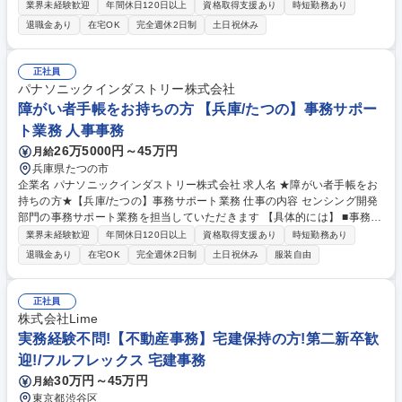
り、社内外の関係者とのコミュニケーションを密に取って各種業務推進い
業界未経験歓迎
年間休日120日以上
資格取得支援あり
時短勤務あり
ただきます。 【具体的な仕事内容】エンジニアリングセンターにてアシス
退職金あり
在宅OK
完全週休2日制
土日祝休み
タント業務および一般事務、庶務全般をお任せします。電気・照明、建築
の知識を用いて、技術営業のサポート業務：照明設計補助や照明プラン作
成をご担当いただきます。その他、各種資料作成、会議（WEB含む）の実
正社員
施調整と当日設営および運営、備品発注、伝票処理、自部門の予算管理、
パナソニックインダストリー株式会社
電話応対等、幅広い業務をご担当いただきます。 募集職種 ★障がい者手
障がい者手帳をお持ちの方 【兵庫/たつの】事務サポー
帳必須★[地域限定職]【東京】一般事務(EC)[PEW ライティング]
ト業務 人事事務
26万5000円～45万円
月給
兵庫県たつの市
企業名 パナソニックインダストリー株式会社 求人名 ★障がい者手帳をお
持ちの方★【兵庫/たつの】事務サポート業務 仕事の内容 センシング開発
部門の事務サポート業務を担当していただきます 【具体的には】 ■事務業
務：資料作成、データまとめ等 募集職種 ★障がい者手帳をお持ちの方★
業界未経験歓迎
年間休日120日以上
資格取得支援あり
時短勤務あり
【兵庫/たつの】事務サポート業務
退職金あり
在宅OK
完全週休2日制
土日祝休み
服装自由
正社員
株式会社Lime
実務経験不問!【不動産事務】宅建保持の方!第二新卒歓
迎!/フルフレックス 宅建事務
30万円～45万円
月給
東京都渋谷区