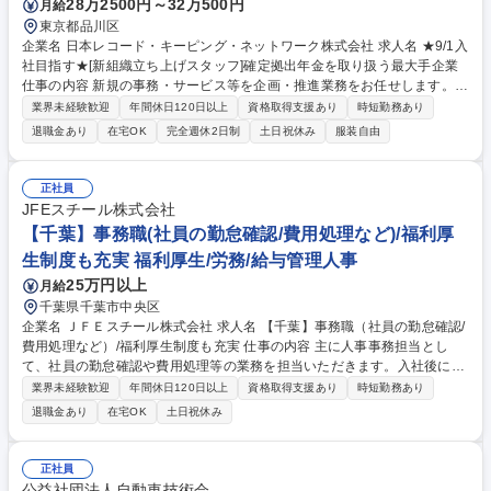
28万2500円～32万500円
月給
東京都品川区
企業名 日本レコード・キーピング・ネットワーク株式会社 求人名 ★9/1入
社目指す★[新組織立ち上げスタッフ]確定拠出年金を取り扱う最大手企業
仕事の内容 新規の事務・サービス等を企画・推進業務をお任せします。具
体的には運用関連運営管理機関とNRKとの役割分担を見直し、NRK自体
業界未経験歓迎
年間休日120日以上
資格取得支援あり
時短勤務あり
がDCを導入する事業会社に対して、DC事務を支援するサービスを事業化
退職金あり
在宅OK
完全週休2日制
土日祝休み
服装自由
していきます。 【具体的には】■新組織におけるDC事務フローの設計 ■各
種のマニュアル類や対外説明資料の作成 ■新組織立ち上げ後、軌道に乗せ
るための事業推進 【入社直後の業務内容】入社後1年程度は業務戦略課兼
正社員
東京業務課所属となり、新しい事務サービスについて一定の理解を深めて
JFEスチール株式会社
いただきながら、主には東京業務課にて加入登録や拠出金の事務等を中心
【千葉】事務職(社員の勤怠確認/費用処理など)/福利厚
に実務の経験を重ねていただきます。 募集職種 ★9/1入社目指す★[新組織
生制度も充実 福利厚生/労務/給与管理人事
立ち上げスタッフ]確定拠出年金を取り扱う最大手企業
25万円以上
月給
千葉県千葉市中央区
企業名 ＪＦＥスチール株式会社 求人名 【千葉】事務職（社員の勤怠確認/
費用処理など）/福利厚生制度も充実 仕事の内容 主に人事事務担当とし
て、社員の勤怠確認や費用処理等の業務を担当いただきます。入社後に先
輩社員からの指導のもとで業務を習得いただきますので、人事事務業務に
業界未経験歓迎
年間休日120日以上
資格取得支援あり
時短勤務あり
ご興味がある方は是非ご応募ください。 【業務例】社員の勤怠チェック
退職金あり
在宅OK
土日祝休み
(COMPANY)、費用処理(経費精算システム使用)/社員問い合わせ対応(会社
制度、勤怠IP等)/入社2年目4年目対象の研修業務/キャリア採用業務(所属
への書類選考依頼/入社初日受け入れ対応等) ※勤怠関連業務・人事関連手
正社員
続き業務・費用処理実務から習得頂き、将来的には社内研修の企画なども
公益社団法人自動車技術会