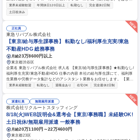
め、各フェーズの進捗管理や実績の一元管理までを広く担う重要なポジシ
業界未経験歓迎
年間休日120日以上
転勤なし
完全週休2日制
ョンです [1]内製業務：品質チェック・出荷対応・資材管理 [2]外注業務：
土日祝休み
発注進行 [3]進行管理・事務： ・案件コントロール：月150～350件の進捗
管理 ・顧客対応：納品書等作成、連絡、問い合わせ ・クロージング：実
績・書類管理、データ一元化 募集職種 【発送オペレーションの進行管
正社員
理】
東急リバブル株式会社
【東京/給与厚生課事務】 転勤なし/福利厚生充実/東急
不動産HDG 総務事務
23万8600円以上
月給
東京都渋谷区
企業名 東急リバブル株式会社 求人名 【東京/給与厚生課事務】★転勤なし/
福利厚生充実/東急不動産HDG 仕事の内容 本社の給与厚生課にて、福利厚
生業務や労務データ集計などのアシスタント業務をお任せします。 【業務
詳細】●東急共済の運用（給付金等全般） ●福利厚生業務（持株会、財形
業界未経験歓迎
転勤なし
退職金あり
在宅OK
完全週休2日制
貯蓄、グループ保険、他）●健康管理、休職者管理の各運用 ●労務、給
与、厚生に関する各種データ集計業務 など 【求める人物像】◆入社後は
基本的にペアで業務を進めるため、円滑なコミュニケーションや情報共有
派遣社員
無期雇用派遣
ができる方 ◆福利厚生の案内など、社内のメンバーを親身にサポートする
株式会社リクルートスタッフィング
ことにやりがいを感じられる方 募集職種 【東京/給与厚生課事務】★転勤
8/18(火)WEB説明会&選考会【東京/事務職】未経験OK!
なし/福利厚生充実/東急不動産HDG
土日祝休/無期雇用派遣 一般事務
20万1100円～22万4600円
月給
東京都23区