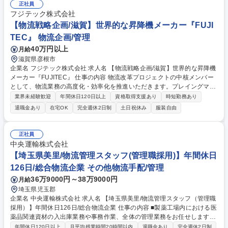
月間はe-learning受講やその後作業のOJT教育作業を1か月かけて習得し、
正社員
本社での中途入社社員研修(半日)を行います。教育者のサポートを受けな
フジテック株式会社
がら入社1年後には認定評価100%取得を目指してもらいます。 募集職種
【物流戦略企画/滋賀】世界的な昇降機メーカー『FUJI
【東京都浮間/医薬品の入出庫管理業務】年間休日125日/総合物流企業/福
TEC』 物流企画/管理
利厚生◎
40万円以上
月給
滋賀県彦根市
企業名 フジテック株式会社 求人名 【物流戦略企画/滋賀】世界的な昇降機
メーカー『FUJITEC』 仕事の内容 物流改革プロジェクトの中核メンバー
として、物流業務の高度化・効率化を推進いただきます。プレイングマネ
ージャーまたは近い将来の幹部候補として物流戦略の立案や組織マネジメ
業界未経験歓迎
年間休日120日以上
資格取得支援あり
時短勤務あり
ントにも携わっていただきます。 ＜具体的な業務例＞◆物流業務の現状分
退職金あり
在宅OK
完全週休2日制
土日祝休み
服装自由
析および課題抽出（輸送・保管・荷役など）◆載率向上、リードタイム短
縮、コスト削減施策の企画・実行 ◆物流KPI（積載率、荷待ち時間等）の
設計・運用・改善 ◆物流システム導入・改善（WMS/TMS等）の企画推進
正社員
◆社内関連部門（製造・調達等）および外部物流会社との調整・交渉 募集
中央運輸株式会社
職種 【物流戦略企画/滋賀】世界的な昇降機メーカー『FUJITEC』
【埼玉県美里/物流管理スタッフ(管理職採用)】年間休日
126日/総合物流企業 その他物流手配/管理
36万9000円～38万9000円
月給
埼玉県児玉郡
企業名 中央運輸株式会社 求人名 【埼玉県美里/物流管理スタッフ（管理職
採用）】年間休日126日/総合物流企業 仕事の内容 ■製薬工場内における医
薬品関連資材の入出庫業務や事務作業、全体の管理業務をお任せします。
※日勤のみ ※管理職採用 ■資材などの入庫作業、医薬品の出庫作業 ■パソ
年間休日120日以上
月平均残業時間20時間以内
退職金あり
完全週休2日制