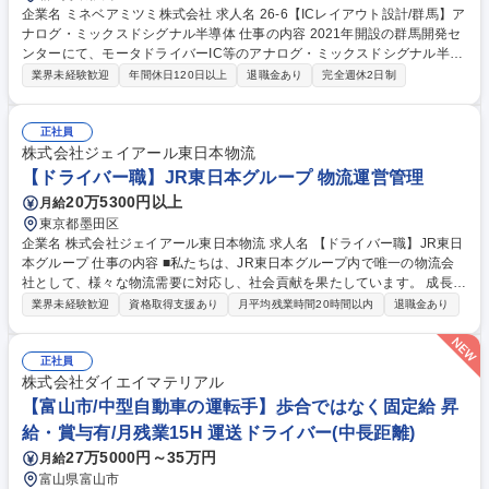
企業名 ミネベアミツミ株式会社 求人名 26-6【ICレイアウト設計/群馬】ア
ナログ・ミックスドシグナル半導体 仕事の内容 2021年開設の群馬開発セ
ンターにて、モータドライバーIC等のアナログ・ミックスドシグナル半導
体のレイアウト設計をお任せします。同社他事業部と連携し、半導体専業
業界未経験歓迎
年間休日120日以上
退職金あり
完全週休2日制
メーカーにないシナジー創出を担います。 (1)モータドライバーIC等の Mi
xed Signal製品のICレイアウト設計 (2)ロジック・CPU制御技術とアナロ
グ技術が融合したインテリジェントなIC開発 (3)EDAツールを用いた検
正社員
証・シミュレーション モーター、電源、IoT事業など多様な事業を支える
株式会社ジェイアール東日本物流
コア技術開発に携われます。自社ブランド製品の一気通貫開発に加え、フ
【ドライバー職】JR東日本グループ 物流運営管理
ァウンドリ事業も展開。最先端の「ロジック・CPU制御」と「アナログ」
20万5300円以上
月給
の融合を追求します。 募集職種 26-6【ICレイアウト設計/群馬】アナロ
東京都墨田区
グ・ミックスドシグナル半導体
企業名 株式会社ジェイアール東日本物流 求人名 【ドライバー職】JR東日
本グループ 仕事の内容 ■私たちは、JR東日本グループ内で唯一の物流会
社として、様々な物流需要に対応し、社会貢献を果たしています。 成長を
続ける「駅ナカ」をはじめとした駅構内のサービス拡充を支えるために、
業界未経験歓迎
資格取得支援あり
月平均残業時間20時間以内
退職金あり
多くの力が必要となり 今回の募集に至りました。 安定企業で長く働きた
い方、キャリアチェンジをお考えの方など、広くご応募いただけたら嬉し
いです。■業務上2～4tトラックを運転していただきますので、自動車の免
正社員
許が必須になります。 H19.6以前に普通免許を取得された方、中型免許を
株式会社ダイエイマテリアル
お持ちの方であれば問題ありません。■ 安定企業で福利厚生も各種手当も
【富山市/中型自動車の運転手】歩合ではなく固定給 昇
充実しております。 当社なら「あなたにあった働き方」が可能です！ 募
給・賞与有/月残業15H 運送ドライバー(中長距離)
集職種 【ドライバー職】JR東日本グループ
27万5000円～35万円
月給
富山県富山市