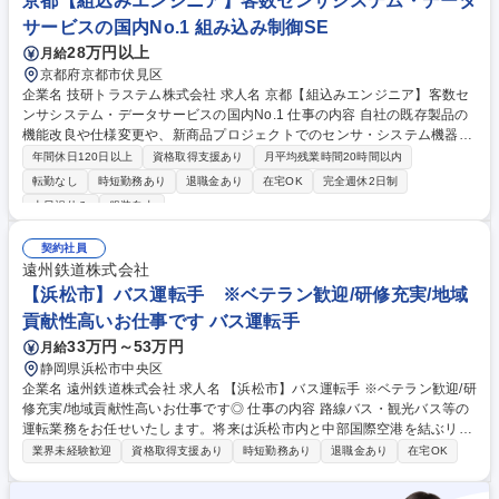
京都【組込みエンジニア】客数センサシステム・データ
業員/枚方市】ご経験者向け/年休125日/残業月10h以下！
サービスの国内No.1 組み込み制御SE
28万円以上
月給
京都府京都市伏見区
企業名 技研トラステム株式会社 求人名 京都【組込みエンジニア】客数セ
ンサシステム・データサービスの国内No.1 仕事の内容 自社の既存製品の
機能改良や仕様変更や、新商品プロジェクトでのセンサ・システム機器
の、【組込みソフト設計】を担当頂きます。 要素技術の研究・テスト・企
年間休日120日以上
資格取得支援あり
月平均残業時間20時間以内
画・商品化と複数年のプロジェクトや、製品改良など短期的な開発が含ま
転勤なし
時短勤務あり
退職金あり
在宅OK
完全週休2日制
れます。社内には、製造、販売、導入SE、サポートも部署体制があり、
土日祝休み
服装自由
安心して開発が行えます。 センサ・アルゴの技術者約7名で、複数の製品
サポート、共同での開発作業をサポートします。チームや外部企業との協
契約社員
力により、技術習得、商品企画、モノ作りを行える会社です。 募集職種
遠州鉄道株式会社
京都【組込みエンジニア】客数センサシステム・データサービスの国内N
【浜松市】バス運転手 ※ベテラン歓迎/研修充実/地域
o.1
貢献性高いお仕事です バス運転手
33万円～53万円
月給
静岡県浜松市中央区
企業名 遠州鉄道株式会社 求人名 【浜松市】バス運転手 ※ベテラン歓迎/研
修充実/地域貢献性高いお仕事です◎ 仕事の内容 路線バス・観光バス等の
運転業務をお任せいたします。将来は浜松市内と中部国際空港を結ぶリム
ジンバス「e-wing」や、東京・大阪間の都市を結ぶ高速バス「e-Line
業界未経験歓迎
資格取得支援あり
時短勤務あり
退職金あり
在宅OK
R」、観光バスなどへのステップアップも可能です！ ＜ある運転手の1日
＞【出勤】運行管理者と朝のあいさつ。アルコールチェック後、今日の運