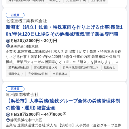
月平均残業時間20時間以内
転勤なし
完全週休2日制
土日祝休み
などのプロジェクトに参画 ■デジタル・アナログ混在基板の設計、電源回
路設計、半導体開発など幅広い分野での設計業務■先行開発案件も多数
有、最新技術へのチャレンジが可能 ■デジタル・アナログ混在基板の回路
正社員
設計 ■Or-CAD、CR5000、8000などのツールを使用した基板レイアウト
北陸重機工業株式会社
設計 募集職種 【電子回路設計】基板設計/CR5000・8000/電源回路/半導
新潟市【組立】鉄道・特殊車両を作り上げる仕事!残業1
体開発/関東一円
0h/年休120日/上場G その他機械/電気/電子製品専門職
20万2000円～30万円
月給
新潟県新潟市東区
企業名 北陸重機工業株式会社 求人名 新潟市【組立】鉄道・特殊車両を作
り上げる仕事！残業10h/年休120日/上場G 仕事の内容 鉄道車両や保線用
機械、産業用ディーゼル機関車など（※）の「組立」を担当します。スパ
ナ・ドライバー・トルクレンチなどを使用し、エンジンや部品を取り付け
業界未経験歓迎
資格取得支援あり
月平均残業時間20時間以内
転勤なし
ていく過程は、ものづくりの楽しさを実感できます。 ※線路の点検・修理
退職金あり
完全週休2日制
土日祝休み
をする車両、モノレール工作車など、社会を支える車両をオーダーメイド
で作っています。https://www.hokuju.com/product/ 【やりがい】大きな車
両を作り上げますので、達成感を感じていただけます。製品を出荷すると
正社員
きは、「いってらっしゃい」という気持ちで愛着を持って送り出していま
遠州鉄道株式会社
す。 【フォロー体制】ベテランの先輩が、丁寧に指導します。工具の使い
【浜松市】人事労務(遠鉄グループ全体の労務管理体制
方から順を追って学ぶことができます。 募集職種 新潟市【組立】鉄道・
の整備・運用) 経営企画
特殊車両を作り上げる仕事！残業10h/年休120日/上場G
28万2000円～44万8000円
月給
静岡県浜松市中央区
企業名 遠州鉄道株式会社 求人名 【浜松市】人事労務（遠鉄グループ全体