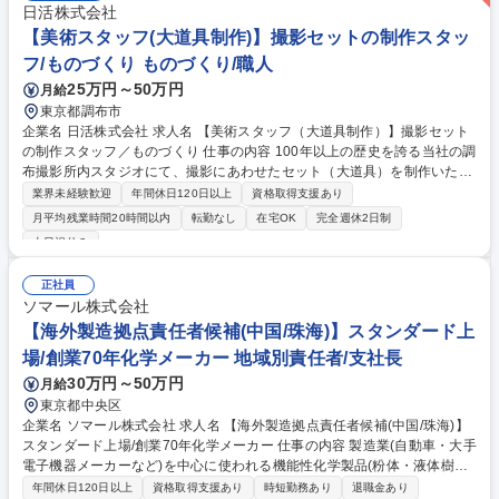
日活株式会社
【美術スタッフ(大道具制作)】撮影セットの制作スタッ
フ/ものづくり ものづくり/職人
25万円～50万円
月給
東京都調布市
企業名 日活株式会社 求人名 【美術スタッフ（大道具制作）】撮影セット
の制作スタッフ／ものづくり 仕事の内容 100年以上の歴史を誇る当社の調
布撮影所内スタジオにて、撮影にあわせたセット（大道具）を制作いただ
きます。映画・TV・CM・MVなどの世界観を支える非常にやりがいのあ
業界未経験歓迎
年間休日120日以上
資格取得支援あり
る仕事です。 【詳細】■大道具の製作・設営(仕込み)、撤去、メンテナン
月平均残業時間20時間以内
転勤なし
在宅OK
完全週休2日制
ス ■作業場の清掃、材料などの発注等(※インパクトドライバーでのビス打
土日祝休み
ち/資材の運搬や片付け/木材カット等)※設営・撤去作業については、建物
の改変(杭打ち/アンカー固定/壁・床への穴あけ等)は一切伴いません。
正社員
【入社後】まずは先輩と一連の業務を経験。現場のプロである外部業者と
ソマール株式会社
連携しながら、着実に知識とスキルを吸収し、無理なく独り立ちを目指せ
【海外製造拠点責任者候補(中国/珠海)】スタンダード上
ます。 募集職種 【美術スタッフ（大道具制作）】撮影セットの制作スタ
ッフ／ものづくり
場/創業70年化学メーカー 地域別責任者/支社長
30万円～50万円
月給
東京都中央区
企業名 ソマール株式会社 求人名 【海外製造拠点責任者候補(中国/珠海)】
スタンダード上場/創業70年化学メーカー 仕事の内容 製造業(自動車・大手
電子機器メーカーなど)を中心に使われる機能性化学製品(粉体・液体樹脂
製品など)の製造販売および商社機能も持つ弊社にて、中国拠点の責任者
年間休日120日以上
資格取得支援あり
時短勤務あり
退職金あり