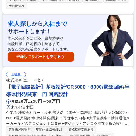
コン等でのデータ入力 ■製品の出荷や廃棄物処理など、施設内に関わる業
土日祝休み
務の全般 ◆ゆくゆくは現場オペレーション、人員育成、安全品質、製薬メ
ーカーとの打ち合わせなど全体の管理業務をご担当いただきます。 募集職
種 【埼玉県美里/物流管理スタッフ（管理職採用）】年間休日126日/総合
求人探し
入社まで
から
物流企業
サポートします！
求人の紹介をはじめ、書類添削や
面談対策、内定後の手続きまで
あなたの転職活動をサポートします。
登録してサポートを受ける
正社員
株式会社ユー・タチ
【電子回路設計】基板設計/CR5000・8000/電源回路/半
導体開発/関東一円 回路設計
28万1250円～50万円
月給
東京都台東区
企業名 株式会社ユー・タチ 求人名 【電子回路設計】基板設計/CR5000・
8000/電源回路/半導体開発/関東一円 仕事の内容 ■大手自動車・情報通信メ
ーカーなどのプロジェクトに参画■デジタル・アナログ混在基板の設計、
電源回路設計、半導体開発など幅広い分野での設計業務■先行開発案件も
業界未経験歓迎
年間休日120日以上
資格取得支援あり
多数有、最新技術へのチャレンジが可能 ■大手自動車・情報通信メーカー