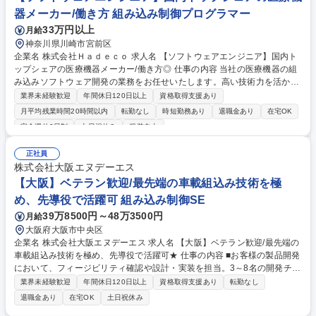
は1日1件～2件程度お客様先を回ります。 募集職種 ≪プライム上場Gr≫
器メーカー/働き方 組み込み制御プログラマー
【岡山/オフィス家具の搬入・組み立て】未経験歓迎・夜勤無
33万円以上
月給
神奈川県川崎市宮前区
企業名 株式会社Ｈａｄｅｃｏ 求人名 【ソフトウェアエンジニア】国内ト
ップシェアの医療機器メーカー/働き方◎ 仕事の内容 当社の医療機器の組
み込みソフトウェア開発の業務をお任せいたします。高い技術力を活か
し、国内外で評価される製品の開発です。新製品の開発や顧客要望に応じ
業界未経験歓迎
年間休日120日以上
資格取得支援あり
た機能追加や改良を対応いただきます。 【具体的には】 ■自社の既存製品
月平均残業時間20時間以内
転勤なし
時短勤務あり
退職金あり
在宅OK
の改良や新製品の開発を行います。 ■解析の原理は確立されており、既存
完全週休2日制
土日祝休み
服装自由
コードを活用しながら新たな機能を実装します。 ■回路や機構設計の社員
とチームでプロジェクトを進め、製品の完成度を高めていきます。 募集職
正社員
種 【ソフトウェアエンジニア】国内トップシェアの医療機器メーカー/働
株式会社大阪エヌデーエス
き方◎
【大阪】ベテラン歓迎/最先端の車載組込み技術を極
め、先導役で活躍可 組み込み制御SE
39万8500円～48万3500円
月給
大阪府大阪市中央区
企業名 株式会社大阪エヌデーエス 求人名 【大阪】ベテラン歓迎/最先端の
車載組込み技術を極め、先導役で活躍可★ 仕事の内容 ■お客様の製品開発
において、フィージビリティ確認や設計・実装を担当。3～8名の開発チー
ムで見積、進捗管理、課題解決を行い、高品質な製品開発の実現に貢献し
業界未経験歓迎
年間休日120日以上
資格取得支援あり
転勤なし
ます。 【主な開発事例】 ・ペロブスカイト太陽電池採用IoTシステムの企
退職金あり
在宅OK
土日祝休み
画、実装（2～5名：10カ月） ・ガス、火災報知システムの企画、実装（3