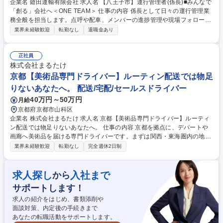
企業名 鎗田運輸有限会社 求人名 【八王子市】運行管理者(係長)■みんなで
「創る」会社へ＜ONE TEAM＞ 仕事の内容 係長として日々の運行管理業
務全般を担当します。点呼や配車、メンバーの進捗管理や現場フォロー、
トラブル時の一次対応、課長補佐などを通じ、現場の円滑かつ安定した運
業界未経験歓迎
転勤なし
退職金あり
行を支えるポジションです。 ■日々の点呼・配車補助・進捗管理などの運
行管理業務 ■ドライバー対応および日々の運行に関わる現場フォロー ■ド
ライバーや事務スタッフへの指示出し・業務管理・育成 ■トラブル発生時
正社員
の迅速な一次対応および上長への報告 ■安全運行に関する日常管理および
株式会社まるたけ
業務標準の現場定着 ■会社方針の現場への共有・浸透および課長業務の補
京都【美術品専門ドライバー】ルーティン配送では物足
佐 募集職種 【八王子市】運行管理者(係長)■みんなで「創る」会社へ＜ON
りないあなたへ。 配送/宅配/セールスドライバー
E TEAM＞
40万円～50万円
月給
京都府京都市山科区
企業名 株式会社まるたけ 求人名 京都【美術品専門ドライバー】ルーティ
ン配送では物足りないあなたへ。 仕事の内容 京都を拠点に、デパートや
画廊へ美術品を届ける専門ドライバーです。まずは関西・東海圏内の地
場・中距離配送からスタート。これまでの運転経験をベースに、美術品搬
業界未経験歓迎
転勤なし
完全週休2日制
送の特殊技術を習得していただきます。 ■ハイエース～4t車での美術品輸
送および搬出入・梱包 ■効率的な配送ルートの構築（路面状況や振動、渋
滞を考慮したプロの選択） ■1人前になった後は、現場判断が7割の裁量権
求人探し
入社まで
から
がある働き方 ※長距離（東京便）を志望・担当される方は、さらに高待遇
サポートします！
での契約が可能です。 ※美術品の専門知識は不問。これまでの運転実績と
安全意識を最優先で評価します。 募集職種 京都【美術品専門ドライバ
求人の紹介をはじめ、書類添削や
ー】ルーティン配送では物足りないあなたへ。
面談対策、内定後の手続きまで
あなたの転職活動をサポートします。