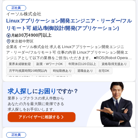
～5名：10カ月） ・大型冷凍設備制御装置の企画、実装（2～3名：12カ
月） ・車載ソフトウェア評価システムの企画、実装（2名：24カ月） 組込
正社員
み・クラウド開発に携わり、自ら考え工夫しながら成長できる環境です。
イーソル株式会社
募集職種 【大阪】ベテラン歓迎/最先端の車載組込み技術を極め、先導役
Linuxアプリケーション開発エンジニア・リーダー/フル
で活躍可★
リモート可 組込/制御設計/開発(アプリケーション)
30万4900円以上
月給
東京都中野区
企業名 イーソル株式会社 求人名 Linuxアプリケーション開発エンジニ
ア・リーダー/フルリモート可 仕事の内容 Linuxアプリケーション開発エ
ンジニアとして以下の業務をご担当いただきます。 ■ROS(Robot Operati
ng System)を活用したロボティクスおよび自律制御向けのアプリケーショ
業界未経験歓迎
副業・WワークOK
年間休日120日以上
資格取得支援あり
ン、ミドルウェア、ドライバ、OSの設計・開発 ■Autowareを用いた自律
月平均残業時間20時間以内
時短勤務あり
退職金あり
在宅OK
走行ソフトウェアの企画・開発 ■ROSおよびAutowareを活用したシステ
完全週休2日制
土日祝休み
服装自由
ム開発におけるテクニカルリード業務 ■ロボットや車両へのROS/Autowar
eシステムのインテグレーション 募集職種 Linuxアプリケーション開発エ
求人探し
お困り
に
ですか？
ンジニア・リーダー/フルリモート可
業界トップクラスの求人件数から
あなたの力を最大限に発揮できる
求人探しをお手伝いします。
アドバイザーに相談する
正社員