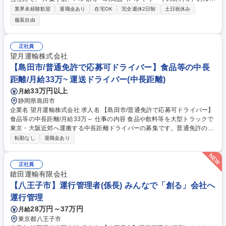
ト配送(新潟県内)、および自社倉庫にて商品の荷受け、在庫整理、県外発
業界未経験歓迎
退職金あり
在宅OK
完全週休2日制
土日祝休み
送作業などの商品管理をお任せします。 【取引先について】六花亭製菓、
服装自由
すかいらーく、不二家、ヨックモック、インターコンチネンタルホテルな
ど多数あり、20年以上のお付き合いにも及ぶ取引先も。創業当時から「お
客様のご要望を叶えて差し上げたい」という思いを持ち続けてきた証でも
正社員
あり、信頼関係を築いている証でもあります。【社員インタビュー】http
望月運輸株式会社
s://www.ikeden.com/job/interview/interview02.html 募集職種 【新潟/仕入
【島田市/普通免許で応募可ドライバー】食品等の中長
補助・商品管理業務・配送】★未経験歓迎★洋菓子材料専門商社
距離/月給33万~ 運送ドライバー(中長距離)
33万円以上
月給
静岡県島田市
企業名 望月運輸株式会社 求人名 【島田市/普通免許で応募可ドライバー】
食品等の中長距離/月給33万～ 仕事の内容 食品や飲料等を大型トラックで
東京・大阪近郊へ運搬する中長距離ドライバーの募集です。普通免許のみ
でも応募可能で、未経験から月給33万円以上を目指せます。パレット積み
転勤なし
退職金あり
が中心で体への負担が少ない環境です。 【具体業務】食品の原料・製品、
飲料、工業製品、家庭用品などの荷物を大型トラックで東京近郊や大阪近
郊へ運搬します。 【業務範囲】荷積み・荷降ろしはパレット積みが基本
正社員
で、フォークリフトやカーゴ台車を活用します。 【特徴】納品時間は午前
鎗田運輸有限会社
中など幅を持った指定が多く、予約制導入により無理な運行や過剰な荷待
【八王子市】運行管理者(係長) みんなで「創る」会社へ
ちはありません。全車両にドラレコ・バックモニター・デジタコを完備。
運行管理
※変更の範囲：会社の定める業務 募集職種 【島田市/普通免許で応募可ド
28万円～37万円
月給
ライバー】食品等の中長距離/月給33万～
東京都八王子市