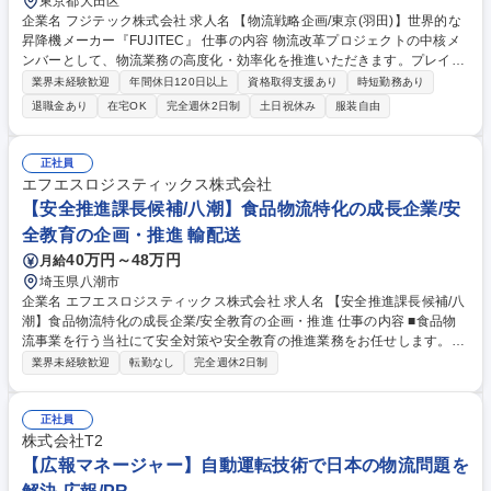
東京都大田区
企業名 フジテック株式会社 求人名 【物流戦略企画/東京(羽田)】世界的な
昇降機メーカー『FUJITEC』 仕事の内容 物流改革プロジェクトの中核メ
ンバーとして、物流業務の高度化・効率化を推進いただきます。プレイン
グマネージャーまたは近い将来の幹部候補として物流戦略の立案や組織マ
業界未経験歓迎
年間休日120日以上
資格取得支援あり
時短勤務あり
ネジメントにも携わっていただきます。 ＜具体的な業務例＞◆物流業務の
退職金あり
在宅OK
完全週休2日制
土日祝休み
服装自由
現状分析および課題抽出（輸送・保管・荷役など）◆載率向上、リードタ
イム短縮、コスト削減施策の企画・実行 ◆物流KPI（積載率、荷待ち時間
等）の設計・運用・改善 ◆物流システム導入・改善（WMS/TMS等）の企
正社員
画推進 ◆社内関連部門（製造・調達等）および外部物流会社との調整・交
エフエスロジスティックス株式会社
渉 募集職種 【物流戦略企画/東京(羽田)】世界的な昇降機メーカー『FUJIT
【安全推進課長候補/八潮】食品物流特化の成長企業/安
EC』
全教育の企画・推進 輸配送
40万円～48万円
月給
埼玉県八潮市
企業名 エフエスロジスティックス株式会社 求人名 【安全推進課長候補/八
潮】食品物流特化の成長企業/安全教育の企画・推進 仕事の内容 ■食品物
流事業を行う当社にて安全対策や安全教育の推進業務をお任せします。■
プレイングマネジャーとして、営業所の車両運行の運用改善や集出荷作業
業界未経験歓迎
転勤なし
完全週休2日制
の安全推進を担っていただきます。 ■事故防止・安全教育の企画・実施
（ドラレコ映像を活用した個別指導） ■「改善基準告示」に基づく労働時
間のモニタリングと、現場へのコンプライアンス是正指導 ■チルド配送の
正社員
温度管理基準（ISO22000等）遵守状況の監査と最適な社内ルールの策定
株式会社T2
■新規倉庫作業の業務指導、安全推進マニュアルの作成とドライバーへの
【広報マネージャー】自動運転技術で日本の物流問題を
教育 募集職種 【安全推進課長候補/八潮】食品物流特化の成長企業/安全教