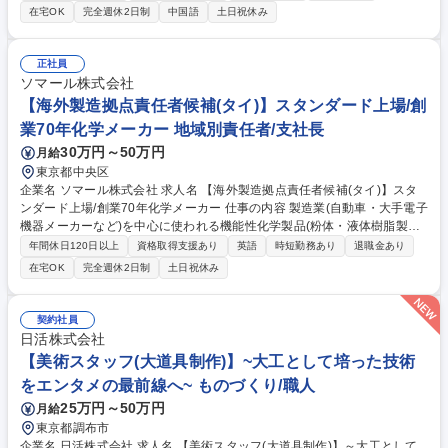
候補を募集。国内で知識習得後、現地赴任頂きます。 現地で現在の拠点長
在宅OK
完全週休2日制
中国語
土日祝休み
から業務引継ぎを実施。約50名の工場や営業の管理を通じ事業成長を牽引
します。■工場管理および営業拠点の業務管理 ■現地スタッフのマネジメ
ント ■日本本社の方針に基づく現地経営の推進 ■品質向上や製造効率の改
正社員
善施策の実行 ■現トップからの業務引継ぎ 【仕事の魅力】右肩上がりの成
ソマール株式会社
長を続ける海外拠点の経営を担う、裁量の大きなポジションです。経験を
【海外製造拠点責任者候補(タイ)】スタンダード上場/創
活かして拠点長として手腕を発揮できます。 募集職種 【海外製造拠点責
業70年化学メーカー 地域別責任者/支社長
任者候補(中国/珠海)】スタンダード上場/創業70年化学メーカー
30万円～50万円
月給
東京都中央区
企業名 ソマール株式会社 求人名 【海外製造拠点責任者候補(タイ)】スタ
ンダード上場/創業70年化学メーカー 仕事の内容 製造業(自動車・大手電子
機器メーカーなど)を中心に使われる機能性化学製品(粉体・液体樹脂製品
など)の製造販売および商社機能も持つ弊社にて、タイ拠点の責任者候補
年間休日120日以上
資格取得支援あり
英語
時短勤務あり
退職金あり
を募集。国内で知識習得後、現地赴任頂きます。 現地で現在の拠点長から
在宅OK
完全週休2日制
土日祝休み
業務引継ぎを実施。約50名の工場や営業の管理を通じ事業成長を牽引しま
す。■工場管理および営業拠点の業務管理 ■現地スタッフのマネジメント ■
日本本社の方針に基づく現地経営の推進 ■品質向上や製造効率の改善施策
契約社員
の実行 ■現トップからの業務引継ぎ 【仕事の魅力】右肩上がりの成長を続
日活株式会社
ける海外拠点の経営を担う、裁量の大きなポジションです。経験を活かし
【美術スタッフ(大道具制作)】~大工として培った技術
て拠点長として手腕を発揮できます。 募集職種 【海外製造拠点責任者候
をエンタメの最前線へ~ ものづくり/職人
補(タイ)】スタンダード上場/創業70年化学メーカー
25万円～50万円
月給
東京都調布市
企業名 日活株式会社 求人名 【美術スタッフ(大道具制作)】～大工として