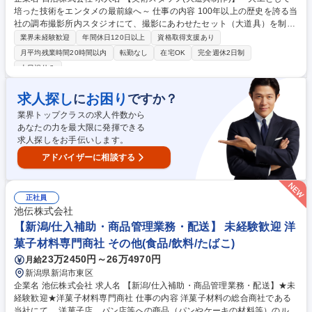
培った技術をエンタメの最前線へ～ 仕事の内容 100年以上の歴史を誇る当
社の調布撮影所内スタジオにて、撮影にあわせたセット（大道具）を制作
いただきます。映画・TV・CM・MVなどの世界観を支える非常にやりが
業界未経験歓迎
年間休日120日以上
資格取得支援あり
いのある仕事です。 【詳細】■大道具の製作・設営(仕込み)、撤去、メン
月平均残業時間20時間以内
転勤なし
在宅OK
完全週休2日制
テナンス ■作業場の清掃、材料などの発注等(※インパクトドライバーでの
土日祝休み
ビス打ち/資材の運搬や片付け/木材カット等)※設営・撤去作業について
は、建物の改変(杭打ち/アンカー固定/壁・床への穴あけ等)は一切伴いませ
求人探し
お困り
に
ですか？
ん。 【入社後】まずは先輩と一連の業務を経験。現場のプロである外部業
者と連携しながら、着実に知識とスキルを吸収し、無理なく独り立ちを目
業界トップクラスの求人件数から
指せます。 募集職種 【美術スタッフ(大道具制作)】～大工として培った技
あなたの力を最大限に発揮できる
術をエンタメの最前線へ～
求人探しをお手伝いします。
アドバイザーに相談する
正社員
池伝株式会社
【新潟/仕入補助・商品管理業務・配送】 未経験歓迎 洋
菓子材料専門商社 その他(食品/飲料/たばこ)
23万2450円～26万4970円
月給
新潟県新潟市東区
企業名 池伝株式会社 求人名 【新潟/仕入補助・商品管理業務・配送】★未
経験歓迎★洋菓子材料専門商社 仕事の内容 洋菓子材料の総合商社である
当社にて、 洋菓子店、パン店等への商品（パンやケーキの材料等）のルー