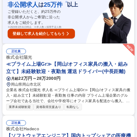
行ダイヤの確認。→【車両点検】→【始業点呼・出庫】運行管理者に免許
※
非公開求人
25
万件
は
以上
証を提示し、自身の健康状態・車両状態等を報告し運行開始。→【乗務】
ご登録いただくと、約
25
万件の
お客様の安全と快適性を大事にし運転。→【休憩】 仲間たちとプライベー
非公開求人からご希望に沿った
トの話や交通情報共有→【入庫・終業点検】バスの終業点検と清掃。運行
求人をご紹介します。
管理者に本日の報告をして終了。 募集職種 【浜松市】バス運転手 ※ベテ
※
2026年3月31日時点 ※求人数＝採用予定人数
ラン歓迎/研修充実/地域貢献性高いお仕事です◎
登録して求人を紹介してもらう
正社員
株式会社陽光
≪プライム上場Gr≫【岡山/オフィス家具の搬入・組み
立て】未経験歓迎・夜勤無 運送ドライバー(中長距離)
22万円～28万2000円
月給
岡山県岡山市北区
企業名 株式会社陽光 求人名 ≪プライム上場Gr≫【岡山/オフィス家具の搬
入・組み立て】未経験歓迎・夜勤無 仕事の内容 プライム上場企業のグル
ープ会社である当社で、会社や学校等にオフィス家具を配送から搬入、組
み立て、設置までの一連の業務をお任せします。入社後、中型、準中型運
業界未経験歓迎
資格取得支援あり
転勤なし
転免許を取得して頂く補助金制度がございます。 【具体的には】2t、4tト
ラックでの配送から搬入、組み立て、設置までの一連の業務をお任せしま
す。配送助手が1～2名同行、搬入は複数人で実施しており、個人への負担
正社員
を軽減する体制を取っています。 【一日の流れ】荷物の間違いがないか確
株式会社Hadeco
認と積み込みを行った後、近距離エリアでは1日4件程度、遠距離エリアで
【ソフトウェアエンジニア】国内トップシェアの医療機