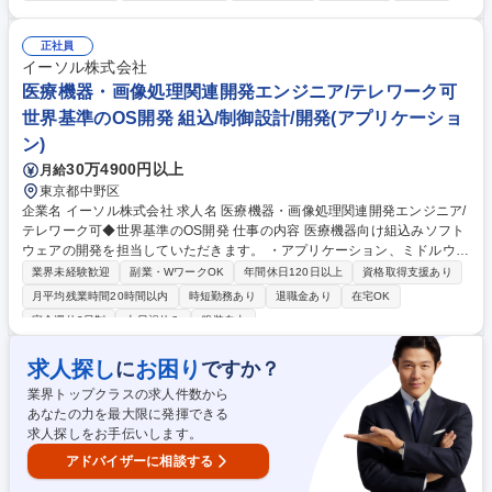
R」、観光バスなどへのステップアップも可能です！ ＜ある運転手の1日
＞【出勤】運行管理者と朝のあいさつ。アルコールチェック後、今日の運
行ダイヤの確認。→【車両点検】→【始業点呼・出庫】運行管理者に免許
正社員
証を提示し、自身の健康状態・車両状態等を報告し運行開始。→【乗務】
イーソル株式会社
お客様の安全と快適性を大事にし運転。→【休憩】 仲間たちとプライベー
医療機器・画像処理関連開発エンジニア/テレワーク可
トの話や交通情報共有→【入庫・終業点検】バスの終業点検と清掃。運行
世界基準のOS開発 組込/制御設計/開発(アプリケーショ
管理者に本日の報告をして終了。 募集職種 【浜松市】バス運転手 ※未経
ン)
験歓迎/研修充実/免許取得補助あり/平均年収540万
30万4900円以上
月給
東京都中野区
企業名 イーソル株式会社 求人名 医療機器・画像処理関連開発エンジニア/
テレワーク可◆世界基準のOS開発 仕事の内容 医療機器向け組込みソフト
ウェアの開発を担当していただきます。 ・アプリケーション、ミドルウェ
ア、ドライバなど幅広い領域を担当 要求仕様策定から設計・実装・テスト
業界未経験歓迎
副業・WワークOK
年間休日120日以上
資格取得支援あり
まで一貫して経験可能です。 【詳細】 ■内視鏡や光学顕微鏡、レーザー顕
月平均残業時間20時間以内
時短勤務あり
退職金あり
在宅OK
微鏡の制御ソフトウェア開発 ■開発規模は6～10名程度のチームでの受託
完全週休2日制
土日祝休み
服装自由
開発 募集職種 医療機器・画像処理関連開発エンジニア/テレワーク可◆世
界基準のOS開発
求人探し
お困り
に
ですか？
業界トップクラスの求人件数から
あなたの力を最大限に発揮できる
求人探しをお手伝いします。
アドバイザーに相談する