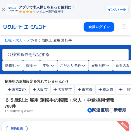
アプリで求人探しをもっと便利に！
インストール
レビュー高評価
無料
会員ログイン
/
転職・求人トップ
６５歳以上 雇用 運転手
検索条件を設定する
勤務地
職種
年収
こだわり条件
雇用形態
新着のみ
勤務地の追加設定を忘れていませんか？
東京23区
大阪市
名古屋市
東京都
横浜市
川崎
６５歳以上 雇用 運転手の転職・求人・中途採用情報
788
件
関連度順
新着順
1
〜
100
件目を表示中
契約社員