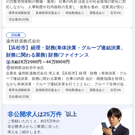
の労務管理体制の整備・運用） 仕事の内容 法改正や社会環境の変化に対
応しながら、人事制度や社内規程の見直し・改善を進め、従業員が安心し
て働ける職場環境づくりを支援する仕事です。 【具体的には】■労働基準
業界未経験歓迎
資格取得支援あり
時短勤務あり
退職金あり
在宅OK
法をはじめとする各種法令改正の情報収集、影響分析、および制度・規程
完全週休2日制
改定の企画・運用支援 ■就業規則や各種人事労務関連規程の整備・改定 ■
人事制度や労務管理制度の企画、運用、改善 ■労務コンプライアンスの推
進およびリスク管理 ■遠鉄グループ各社や従業員からの労務相談対応、各
正社員
部門へのサポート ※変更の範囲：会社の定める業務 募集職種 【浜松市】
遠州鉄道株式会社
人事労務（遠鉄グループ全体の労務管理体制の整備・運用）
【浜松市】経理・財務(単体決算・グループ連結決算、
財務に関わる業務) 財務/ファイナンス
28万2000円～44万8000円
月給
静岡県浜松市中央区
企業名 遠州鉄道株式会社 求人名 【浜松市】経理・財務（単体決算・グル
ープ連結決算、財務に関わる業務） 仕事の内容 会計・税務知識を習得し
ながら単体決算・グループ連結決算を行うとともに、グループ全体の会計
方針・財務管理を行います。グループの各事業を理解し、正しい情報を経
業界未経験歓迎
資格取得支援あり
時短勤務あり
退職金あり
在宅OK
営陣へ提供する役割が求められています。 【具体的な業務内容】 ■資金管
完全週休2日制
理 ■固定資産処理 ■遠州鉄道単体の月次・年次決算、収支計画作成 ■遠鉄
グループ連結の月次・年次決算、収支計画作成 ■各種税務申告・納税 ■財
務分析 ※変更の範囲：会社の定める業務 募集職種 【浜松市】経理・財務
※
非公開求人
25
万件
は
以上
（単体決算・グループ連結決算、財務に関わる業務）
ご登録いただくと、約
25
万件の
非公開求人からご希望に沿った
求人をご紹介します。