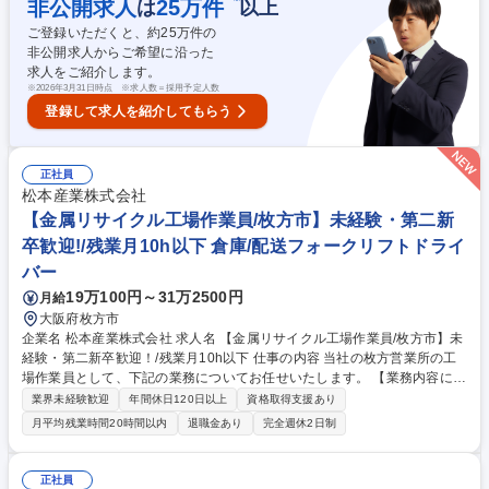
非公開求人
25
万件
は
以上
構内作業 ◆ガス、アークを使用したスクラップ切断、溶接 ◆天井クレー
ご登録いただくと、約
25
万件の
ン、重機、フォークリフトを使用した荷下ろし、積込作業 募集職種 【中
非公開求人からご希望に沿った
型・大型ドライバー(4t～10t車)/尼崎】経験者向け/年休124日/手当充実◎
求人をご紹介します。
※
2026年3月31日時点 ※求人数＝採用予定人数
登録して求人を紹介してもらう
正社員
松本産業株式会社
【金属リサイクル工場作業員/枚方市】未経験・第二新
卒歓迎!/残業月10h以下 倉庫/配送フォークリフトドライ
バー
19万100円～31万2500円
月給
大阪府枚方市
企業名 松本産業株式会社 求人名 【金属リサイクル工場作業員/枚方市】未
経験・第二新卒歓迎！/残業月10h以下 仕事の内容 当社の枚方営業所の工
場作業員として、下記の業務についてお任せいたします。 【業務内容につ
いて】入社後は資格不要な金属スクラップの選別や加工処理などの工場内
業界未経験歓迎
年間休日120日以上
資格取得支援あり
作業からスタートいただきます。 【育成について】教育担当の先輩がつい
月平均残業時間20時間以内
退職金あり
完全週休2日制
て丁寧に指導しますのでご安心ください。 【キャリアステップ】基本3点
セット（玉掛け、ガス溶断、フォークリフト）の資格を取得後、クレーン
操作や重機運転、金属スクラップの積み込み業務へとステップアップ。
正社員