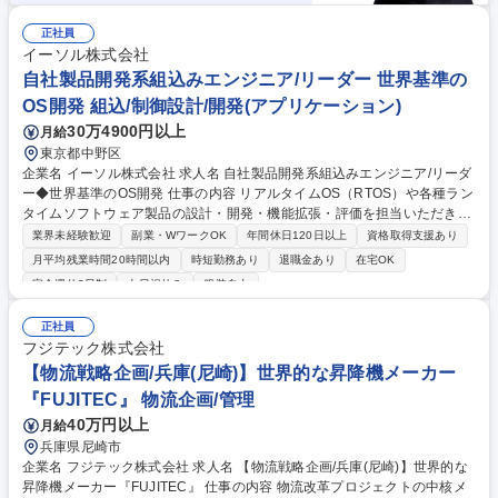
正社員
イーソル株式会社
自社製品開発系組込みエンジニア/リーダー 世界基準の
OS開発 組込/制御設計/開発(アプリケーション)
30万4900円以上
月給
東京都中野区
企業名 イーソル株式会社 求人名 自社製品開発系組込みエンジニア/リーダ
ー◆世界基準のOS開発 仕事の内容 リアルタイムOS（RTOS）や各種ラン
タイムソフトウェア製品の設計・開発・機能拡張・評価を担当いただきま
す。また、これらの製品を組み込んだシステム向けの開発支援ツールの開
業界未経験歓迎
副業・WワークOK
年間休日120日以上
資格取得支援あり
発なども担っていただきます。 【業務内容詳細】 ■リアルタイムOS（RT
月平均残業時間20時間以内
時短勤務あり
退職金あり
在宅OK
OS）の設計・開発 ■TCP/IPスタック、USBスタック、ファイルシステム
完全週休2日制
土日祝休み
服装自由
の開発 ■Windowsアプリケーションの開発（開発支援ツール等） ■車載関
連ソフトウェアの開発 ※ご経験・スキル・ご志向に応じて、担当領域を決
正社員
定します。 募集職種 自社製品開発系組込みエンジニア/リーダー◆世界基
フジテック株式会社
準のOS開発
【物流戦略企画/兵庫(尼崎)】世界的な昇降機メーカー
『FUJITEC』 物流企画/管理
40万円以上
月給
兵庫県尼崎市
企業名 フジテック株式会社 求人名 【物流戦略企画/兵庫(尼崎)】世界的な
昇降機メーカー『FUJITEC』 仕事の内容 物流改革プロジェクトの中核メ