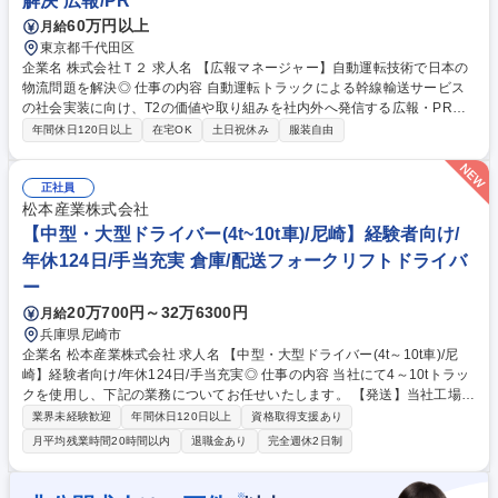
解決 広報/PR
育の企画・推進
60万円以上
月給
東京都千代田区
企業名 株式会社Ｔ２ 求人名 【広報マネージャー】自動運転技術で日本の
物流問題を解決◎ 仕事の内容 自動運転トラックによる幹線輸送サービス
の社会実装に向け、T2の価値や取り組みを社内外へ発信する広報・PR業
務全般をお任せ。事業成長と共に広報戦略の立案から実行までを一貫して
年間休日120日以上
在宅OK
土日祝休み
服装自由
リードいただくポジションです。 ■広報の計画と実行：広報戦略の策定と
実行/オンラインおよびオフラインでの広報イベントの企画・運営/ソーシ
ャルメディアを活用した広報活動の推進 ■メディア対応：メディアリレー
正社員
ションの構築と維持/プレスリリースの作成とメディアへの発信/取材対応
松本産業株式会社
およびメディア対応 ■コンテンツ制作：企業ブランド向上の為のウェブサ
【中型・大型ドライバー(4t~10t車)/尼崎】経験者向け/
イトや社外向けコンテンツの作成/社内向けコンテンツの作成、発行 募集
年休124日/手当充実 倉庫/配送フォークリフトドライバ
職種 【広報マネージャー】自動運転技術で日本の物流問題を解決◎
ー
20万700円～32万6300円
月給
兵庫県尼崎市
企業名 松本産業株式会社 求人名 【中型・大型ドライバー(4t～10t車)/尼
崎】経験者向け/年休124日/手当充実◎ 仕事の内容 当社にて4～10tトラッ
クを使用し、下記の業務についてお任せいたします。 【発送】当社工場で
加工した金属スクラップを製鋼メーカー等へ納品いただきます。 ※自社工
業界未経験歓迎
年間休日120日以上
資格取得支援あり
場内ではフォークリフト、ユニック等での積込み作業もございます。 【引
月平均残業時間20時間以内
退職金あり
完全週休2日制
き取り】解体現場や製造工場等での金属スクラップの回収を行います。
【その他業務】車両を使用した仕事がない時間帯等は下記業務を状況と適
性に応じてお任せします。 ◆金属スクラップの選別、車両誘導、清掃等の
※