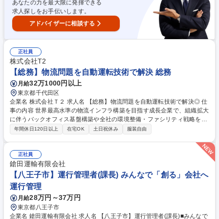
あなたの力を最大限に発揮できる
スの計測機器メーカー/年休125日
求人探しをお手伝いします。
アドバイザーに相談する
正社員
株式会社T2
【総務】物流問題を自動運転技術で解決 総務
32万1000円以上
月給
東京都千代田区
企業名 株式会社Ｔ２ 求人名 【総務】物流問題を自動運転技術で解決◎ 仕
事の内容 世界最高水準の物流インフラ構築を目指す成長企業で、組織拡大
に伴うバックオフィス基盤構築や全社の環境整備・ファシリティ戦略を担
うポジションです。 ・オフィス戦略の実行および拠点管理（日比谷本社お
年間休日120日以上
在宅OK
土日祝休み
服装自由
よび座間オフィス等の運営補助） ・備品 ／固定資産の管理およびファシ
リティの維持・改善 ・衛生管理（健康診断 ／ストレスチェックの実施管
理）および安全衛生委員会の運営サポート ・社内規程の管理および運用定
正社員
着の推進 ・防災計画の運用およびBCP（事業継続計画）の実行支援 など
鎗田運輸有限会社
募集職種 【総務】物流問題を自動運転技術で解決◎
【八王子市】運行管理者(課長) みんなで「創る」会社へ
運行管理
28万円～37万円
月給
東京都八王子市
企業名 鎗田運輸有限会社 求人名 【八王子市】運行管理者(課長)■みんなで