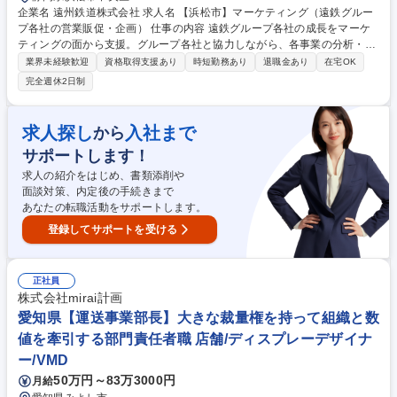
企業名 遠州鉄道株式会社 求人名 【浜松市】マーケティング（遠鉄グルー
プ各社の営業販促・企画） 仕事の内容 遠鉄グループ各社の成長をマーケ
ティングの面から支援。グループ各社と協力しながら、各事業の分析・マ
ーケティング課題の形成・解決策を提案・実行します。 【具体的な業務内
業界未経験歓迎
資格取得支援あり
時短勤務あり
退職金あり
在宅OK
容】■グループ各社の事業展開、営業戦略の分析とマーケティング課題の
完全週休2日制
抽出 ■デジタルを活用したマーケティング施策の立案実行 ■Webサイト、
インターネット広告、SNS、紙媒体、屋外広告物等の制作／運用 ■遠鉄電
車、遠鉄バスをはじめとする自社交通広告媒体の運営管理／販売 ※変更の
求人探し
入社まで
から
範囲：会社の定める業務 募集職種 【浜松市】マーケティング（遠鉄グル
サポートします！
ープ各社の営業販促・企画）
求人の紹介をはじめ、書類添削や
面談対策、内定後の手続きまで
あなたの転職活動をサポートします。
登録してサポートを受ける
正社員
株式会社mirai計画
愛知県【運送事業部長】大きな裁量権を持って組織と数
値を牽引する部門責任者職 店舗/ディスプレーデザイナ
ー/VMD
50万円～83万3000円
月給