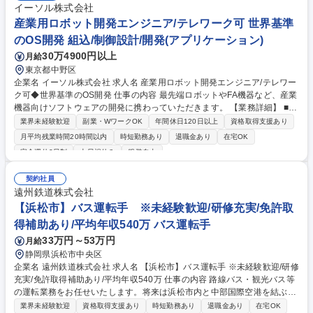
【資格取得支援】業務に必要な資格（約10種類）は3～5年をかけて順次
イーソル株式会社
取得。費用は会社が全額負担します！ 募集職種 【金属リサイクル工場作
産業用ロボット開発エンジニア/テレワーク可 世界基準
業員/枚方市】未経験・第二新卒歓迎！/残業月10h以下
のOS開発 組込/制御設計/開発(アプリケーション)
30万4900円以上
月給
東京都中野区
企業名 イーソル株式会社 求人名 産業用ロボット開発エンジニア/テレワー
ク可◆世界基準のOS開発 仕事の内容 最先端ロボットやFA機器など、産業
機器向けソフトウェアの開発に携わっていただきます。 【業務詳細】 ■ロ
ボット、制御装置、検査装置、インフラ設備など、ブートローダーからア
業界未経験歓迎
副業・WワークOK
年間休日120日以上
資格取得支援あり
プリケーションまで幅広く担当 ■要件定義～設計・実装・テストまで全工
月平均残業時間20時間以内
時短勤務あり
退職金あり
在宅OK
程に携わる ■複数人チームでのアジャイル開発 募集職種 産業用ロボット
完全週休2日制
土日祝休み
服装自由
開発エンジニア/テレワーク可◆世界基準のOS開発
契約社員
遠州鉄道株式会社
【浜松市】バス運転手 ※未経験歓迎/研修充実/免許取
得補助あり/平均年収540万 バス運転手
33万円～53万円
月給
静岡県浜松市中央区
企業名 遠州鉄道株式会社 求人名 【浜松市】バス運転手 ※未経験歓迎/研修
充実/免許取得補助あり/平均年収540万 仕事の内容 路線バス・観光バス等
の運転業務をお任せいたします。将来は浜松市内と中部国際空港を結ぶリ
ムジンバス「e-wing」や、東京・大阪間の都市を結ぶ高速バス「e-Line
業界未経験歓迎
資格取得支援あり
時短勤務あり
退職金あり
在宅OK