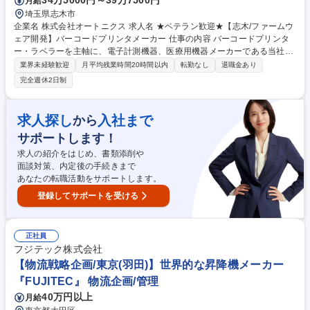
34万5000円～39万7500円
月給
埼玉県志木市
企業名 株式会社オートニクス 求人名 ★ベテラン歓迎★【志木/ファームウ
ェア開発】バーコードプリンタメーカー 仕事の内容 バーコードプリンタ
ー・ラベラーを主軸に、電子計測機器、医療用機器メーカーである当社に
て、マイコン搭載ボードのファームウェア開発をお任せします。 ・標準シ
業界未経験歓迎
月平均残業時間20時間以内
転勤なし
退職金あり
リーズ品、派生品開発 プリンター/ラベラー/ＲＦＩＤ/自動化の機能強化、
完全週休2日制
顧客特殊機能対応 ・ＯＥＭ開発 顧客仕様の量産品開発 ・開発言語等 Ｃ、
ＲＴＯＳ 募集職種 ★ベテラン歓迎★【志木/ファームウェア開発】バーコ
ードプリンタメーカー
求人探し
入社まで
から
サポートします！
求人の紹介をはじめ、書類添削や
面談対策、内定後の手続きまで
あなたの転職活動をサポートします。
登録してサポートを受ける
正社員
フジテック株式会社
【物流戦略企画/東京(羽田)】世界的な昇降機メーカー
『FUJITEC』 物流企画/管理
40万円以上
月給