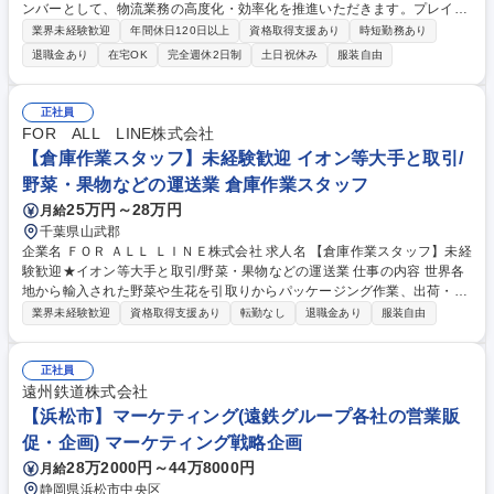
ンバーとして、物流業務の高度化・効率化を推進いただきます。プレイン
グマネージャーまたは近い将来の幹部候補として物流戦略の立案や組織マ
業界未経験歓迎
年間休日120日以上
資格取得支援あり
時短勤務あり
ネジメントにも携わっていただきます。 ＜具体的な業務例＞◆物流業務の
退職金あり
在宅OK
完全週休2日制
土日祝休み
服装自由
現状分析および課題抽出（輸送・保管・荷役など）◆載率向上、リードタ
イム短縮、コスト削減施策の企画・実行 ◆物流KPI（積載率、荷待ち時間
等）の設計・運用・改善 ◆物流システム導入・改善（WMS/TMS等）の企
正社員
画推進 ◆社内関連部門（製造・調達等）および外部物流会社との調整・交
FOR ALL LINE株式会社
渉 募集職種 【物流戦略企画/兵庫(尼崎)】世界的な昇降機メーカー『FUJIT
【倉庫作業スタッフ】未経験歓迎 イオン等大手と取引/
EC』
野菜・果物などの運送業 倉庫作業スタッフ
25万円～28万円
月給
千葉県山武郡
企業名 ＦＯＲ ＡＬＬ ＬＩＮＥ株式会社 求人名 【倉庫作業スタッフ】未経
験歓迎★イオン等大手と取引/野菜・果物などの運送業 仕事の内容 世界各
地から輸入された野菜や生花を引取りからパッケージング作業、出荷・輸
送までワンストップで提供する当社にて、倉庫管理をお任せします。 【具
業界未経験歓迎
資格取得支援あり
転勤なし
退職金あり
服装自由
体的には】 基本は荷分け・ピッキングのお仕事です。一部フォークリフト
作業あり ■検品■入出庫■ピッキング■商品の在庫管理 など ※フォークリフ
トの免許など必要な資格は会社の全額負担で取得できるので、未経験の方
正社員
も安心してご応募ください！ 【変更の範囲】当社業務全般 募集職種 【倉
遠州鉄道株式会社
庫作業スタッフ】未経験歓迎★イオン等大手と取引/野菜・果物などの運送
【浜松市】マーケティング(遠鉄グループ各社の営業販
業
促・企画) マーケティング戦略企画
28万2000円～44万8000円
月給
静岡県浜松市中央区