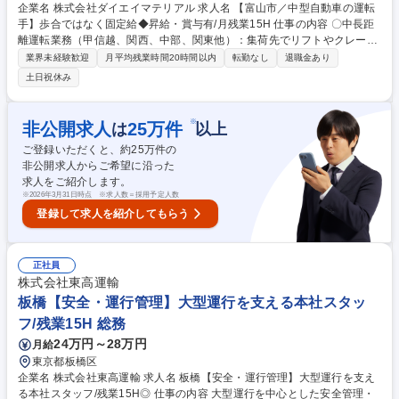
企業名 株式会社ダイエイマテリアル 求人名 【富山市／中型自動車の運転
手】歩合ではなく固定給◆昇給・賞与有/月残業15H 仕事の内容 〇中長距
離運転業務（甲信越、関西、中部、関東他）：集荷先でリフトやクレーン
等を使い積み込み。 〇短中距離運転業務（北陸、新潟、岐阜）：荷先では
業界未経験歓迎
月平均残業時間20時間以内
転勤なし
退職金あり
リフトやクレーン等を使い積み込み。 泊まりを伴う運転及び回収業務（手
土日祝休み
当有り） 月に4～8回程■収集運搬物：産業廃棄物及び有価スクラップ等※
車両は、7～13ｔのユニック付き平ボディ若しくはウイング車となりま
す。 【当社で働く魅力】 ■毎日長距離運転ではないため、負担なく働けま
※
非公開求人
25
万件
は
以上
す。 ■運転距離による歩合制ではなく、固定給のため安定収入が得られま
ご登録いただくと、約
25
万件の
す。 募集職種 【富山市／中型自動車の運転手】歩合ではなく固定給◆昇
非公開求人からご希望に沿った
給・賞与有/月残業15H
求人をご紹介します。
※
2026年3月31日時点 ※求人数＝採用予定人数
登録して求人を紹介してもらう
正社員
株式会社東高運輸
板橋【安全・運行管理】大型運行を支える本社スタッ
フ/残業15H 総務
24万円～28万円
月給
東京都板橋区
企業名 株式会社東高運輸 求人名 板橋【安全・運行管理】大型運行を支え
る本社スタッフ/残業15H◎ 仕事の内容 大型運行を中心とした安全管理・