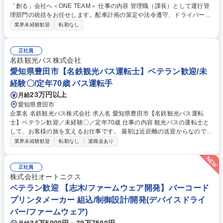
「創る」会社へ＜ONE TEAM＞ 仕事の内容 管理職（課長）として運行管
理部門の統括をお任せします。配車計画の策定や法令遵守、ドライバーの
労務管理、メンバーの指導などを通じて、安全性と収益性の双方を最大化
業界未経験歓迎
転勤なし
させる非常に重要なミッションです。 ■運行管理部門の統括（体制構築・
維持・改善） ■配車方針・運行計画の策定と最適化（最終判断含む） ■安
全管理・法令遵守体制の構築運用（監査対応等） ■ドライバーの労務管理
正社員
および人員・車両配置の最適化 ■部下の指揮・指導と組織マネジメント ■
名鉄観光バス株式会社
経営方針の現場浸透や課題の経営層への報告・提案 募集職種 【八王子
愛知県豊田市【名鉄観光バス運転士】ベテラン歓迎/未
市】運行管理者(課長)■みんなで「創る」会社へ＜ONE TEAM＞
経験〇/定年70歳 バス運転手
23万円以上
月給
愛知県豊田市
企業名 名鉄観光バス株式会社 求人名 愛知県豊田市【名鉄観光バス運転
士】ベテラン歓迎／未経験〇／定年70歳 仕事の内容 観光バスの運転士と
して、お客様の旅を支えるお仕事です。 最初は近距離の送迎からなのでブ
ランクがある方も安心。業務の多くが日帰りで、健康的に無理なく続けら
業界未経験歓迎
転勤なし
退職金あり
れます。業務内容の変更範囲；当社業務全般 日帰り観光や学校行事の送迎
が中心です。 【手厚い研修体制】 約3ヶ月の研修があり、専用の教習車で
基礎から練習できます。大型免許は入社前に最短2週間で取得可能（費用
正社員
会社負担＊規定有）。バス未経験からプロへと導きます。 【最新の安全設
株式会社オートニクス
備】 衝突防止ブレーキ等の最新システムを全車導入。運転士の安全と身体
ベテラン歓迎 【志木/ファームウェア開発】バーコード
への負担軽減を最優先に考えており、国内最大級の規模を誇る、その安心
プリンタメーカー 組込/制御設計/開発(デバイスドライ
感があります。 募集職種 愛知県豊田市【名鉄観光バス運転士】ベテラン
バー/ファームウェア)
歓迎／未経験〇／定年70歳