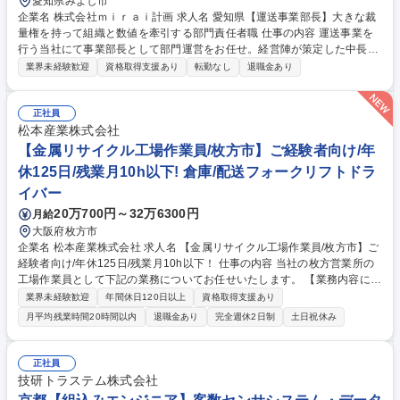
愛知県みよし市
企業名 株式会社ｍｉｒａｉ計画 求人名 愛知県【運送事業部長】大きな裁
量権を持って組織と数値を牽引する部門責任者職 仕事の内容 運送事業を
行う当社にて事業部長として部門運営をお任せ。経営陣が策定した中長期
の目標や計画を細分化して落とし込み、進捗管理やマイルストーン設定、
業界未経験歓迎
資格取得支援あり
転勤なし
退職金あり
部下の教育・マネジメントなど大きなミッションを担います。 ■具体的な
業務：経営計画に基づく数値管理（売上や利益構築）、マイルストーン設
計、部下の数字や進捗の管理業務。 チームビルディングや教育プログラム
正社員
策定、人事制度構築、個人面談の実施。配車業務や営業活動の全体統括、
松本産業株式会社
作業手順書の作成による現場の属人化解消など、２拠点にわたる部門全体
【金属リサイクル工場作業員/枚方市】ご経験者向け/年
の自走・伴走を幅広くマネジメントしていただきます。 ※トラック運転実
休125日/残業月10h以下! 倉庫/配送フォークリフトドラ
務無 募集職種 愛知県【運送事業部長】大きな裁量権を持って組織と数値
イバー
を牽引する部門責任者職
20万700円～32万6300円
月給
大阪府枚方市
企業名 松本産業株式会社 求人名 【金属リサイクル工場作業員/枚方市】ご
経験者向け/年休125日/残業月10h以下！ 仕事の内容 当社の枚方営業所の
工場作業員として下記の業務についてお任せいたします。 【業務内容につ
いて】入社後は資格不要な金属スクラップの選別や加工処理などの工場内
業界未経験歓迎
年間休日120日以上
資格取得支援あり
作業からスタートいただきます。 【育成について】教育担当の先輩がつい
月平均残業時間20時間以内
退職金あり
完全週休2日制
土日祝休み
て丁寧に指導しますのでご安心ください。 【キャリアステップ】基本3点
セット（玉掛け、ガス溶断、フォークリフト）の資格を取得後、クレーン
操作や重機運転、金属スクラップの積み込み業務へとステップアップ。
正社員
【資格取得支援】業務に必要な資格（約10種類）は3～5年をかけて順次
技研トラステム株式会社
取得。費用は会社が全額負担します！ 募集職種 【金属リサイクル工場作