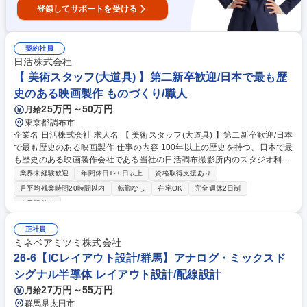
登録してサポートを受ける
契約社員
日活株式会社
【 美術スタッフ(大道具) 】第二新卒歓迎/日本で最も歴
史のある映画製作 ものづくり/職人
25万円～50万円
月給
東京都調布市
企業名 日活株式会社 求人名 【 美術スタッフ(大道具) 】第二新卒歓迎/日本
で最も歴史のある映画製作 仕事の内容 100年以上の歴史を持つ、日本で最
も歴史のある映画製作会社である当社の日活調布撮影所内のスタジオ利用
の撮影に合わせて、映画やテレビ、CM、ミュージックビデオ等で使用す
業界未経験歓迎
年間休日120日以上
資格取得支援あり
るセットを製作いただきます。 大道具製作業務 【具体的な業務】 ■大道
月平均残業時間20時間以内
転勤なし
在宅OK
完全週休2日制
具の製作・設営（仕込み）、撤去、メンテナンス ■作業場の清掃、材料な
土日祝休み
どの発注 等 (※インパクトドライバーでのビス打ち、資材の運搬や片付
け、木材カット等）※設営・撤去作業については、建物の改変（杭打ち、
正社員
アンカー固定、壁・床への穴あけ等）は一切伴いません 募集職種 【 美術
ミネベアミツミ株式会社
スタッフ(大道具) 】第二新卒歓迎/日本で最も歴史のある映画製作
26-6【ICレイアウト設計/群馬】アナログ・ミックスド
シグナル半導体 レイアウト設計/配線設計
27万円～55万円
月給
群馬県太田市