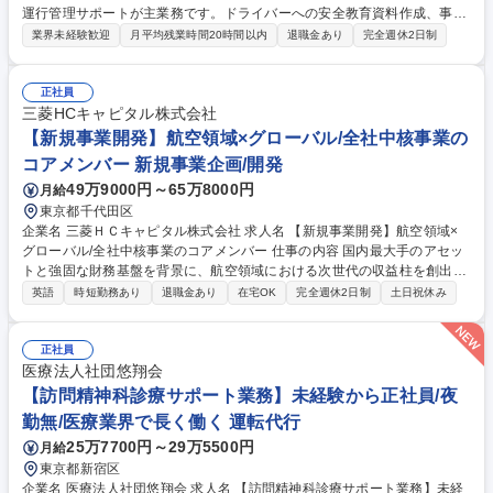
運行管理サポートが主業務です。ドライバーへの安全教育資料作成、事故
対応、労働時間管理などを通じ、100台の大型トラックと130名のドライ
業界未経験歓迎
月平均残業時間20時間以内
退職金あり
完全週休2日制
バーの安全運行を支えます。 【具体的には】毎月の法定安全教育（12項
目）の資料作成・実施、事故発生時の報告書作成・保険会社対応、ドライ
バーの労働時間・休息時間の管理指導が主な業務です。【その他】売上管
正社員
理、各拠点への巡回サポートなども担当いただきます。 【業務内容の変更
三菱HCキャピタル株式会社
範囲】当社の指定する業務 募集職種 板橋【安全・運行管理】大型運行を
【新規事業開発】航空領域×グローバル/全社中核事業の
支える本社スタッフ/残業15H◎
コアメンバー 新規事業企画/開発
49万9000円～65万8000円
月給
東京都千代田区
企業名 三菱ＨＣキャピタル株式会社 求人名 【新規事業開発】航空領域×
グローバル/全社中核事業のコアメンバー 仕事の内容 国内最大手のアセッ
トと強固な財務基盤を背景に、航空領域における次世代の収益柱を創出し
ます。グローバルな市場調査から戦略立案、パートナー選定、事業化後の
英語
時短勤務あり
退職金あり
在宅OK
完全週休2日制
土日祝休み
組織運営まで、一気通貫でリードいただきます。 【業務詳細】■航空領域
における、新規分野 の調査・分析、進出検討・計画■国内外・社内外関係
者との折衝、事業化模索■事業化、ビジネス展開・拡大■事業運営（必要に
正社員
応じ組織化）、モニタリング・管理 募集職種 【新規事業開発】航空領域×
医療法人社団悠翔会
グローバル/全社中核事業のコアメンバー
【訪問精神科診療サポート業務】未経験から正社員/夜
勤無/医療業界で長く働く 運転代行
25万7700円～29万5500円
月給
東京都新宿区
企業名 医療法人社団悠翔会 求人名 【訪問精神科診療サポート業務】未経