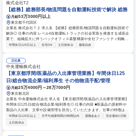
株式会社T2
【総務】総務部長/物流問題を自動運転技術で解決 総務
53万3000円以上
月給
東京都千代田区
企業名 株式会社Ｔ２ 求人名 【総務】総務部長/物流問題を自動運転技術で
解決◎ 仕事の内容 レベル4自動運転トラックの社会実装を推進する成長企
業で、組織拡大に伴うバックオフィス基盤構築や全社ファシリティ戦略の
立案・実行を担います。 ・コーポレート本部における総務部の立ち上げお
年間休日120日以上
在宅OK
土日祝休み
服装自由
よび組織構築 ・総務領域のマネジメント全般 ・オフィス戦略の策定およ
び拠点開発（日比谷本社および座間オフィス等の管理 ／運営） ・衛生管
理（健康診断 ／ストレスチェック）および安全衛生委員会の運営 ・各種
正社員
社内規程の制定 ／管理およびリーガル ／コンプライアンス（法務）との
中央運輸株式会社
連携 ・防災計画の策定、BCP（事業継続計画）の構築および実行 など 募
【東京都浮間/医薬品の入出庫管理業務】年間休日125
集職種 【総務】総務部長/物流問題を自動運転技術で解決◎
日/総合物流企業/福利厚生 その他物流手配/管理
25万4000円～28万7000円
月給
東京都北区
企業名 中央運輸株式会社 求人名 【東京都浮間/医薬品の入出庫管理業務】
年間休日125日/総合物流企業/福利厚生◎ 仕事の内容 ■医薬品の原材料や
製品の入出庫、文章や設備管理を担当していただきます。仕事の特徴は
「作業6割、事務4割」です。 入社後の研修を経て、様々な業務を少しず
年間休日120日以上
月平均残業時間20時間以内
退職金あり
完全週休2日制
つお任せしていきます。 ■製造・品質管理基準（GMP）に基づいた倉庫の
土日祝休み
維持管理 ■作業指示書に基づく入出庫作業 ■作業内容の点検 ■作業記録な
どの書類作成 ■作業手順書の改定など ○入社後の研修について○ 入社後1か