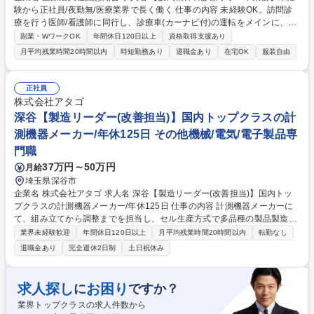
験から正社員/夜勤無/医療業界で長く働く 仕事の内容 未経験OK。訪問診
療を行う医師/看護師に同行し、診療車(カーナビ付)の運転をメインに、点
検や整備、物品準備、クリニック内のサポート業務(患者様へ訪問確認電
副業・WワークOK
年間休日120日以上
資格取得支援あり
話、物品補充や庶務業務等)をお任せ。 【詳細】1)訪問予定の患者様に合
月平均残業時間20時間以内
時短勤務あり
退職金あり
在宅OK
服装自由
わせた医療用具や物品の準備 2)診療車の運転業務 3)診療ルートの管理や
急変した患者様の往診に伴うルート変更/事務連絡 4)クリニック内の他職
種の事務サポートや庶務業務等 【キャリアパス】将来的に医師事務作業補
正社員
助者として医療関連の文書作成代行やカルテ代行入力等の医師のサポート
株式会社アタゴ
業務等もご経験いただけます。※運転業務が無い日は内勤となり事務作業
深谷【製造リーダー(改善担当)】国内トップクラスの計
や電話対応等をお任せします。 募集職種 【訪問精神科診療サポート業
測機器メーカー/年休125日 その他機械/電気/電子製品専
務】未経験から正社員/夜勤無/医療業界で長く働く
門職
37万円～50万円
月給
埼玉県深谷市
企業名 株式会社アタゴ 求人名 深谷【製造リーダー(改善担当)】国内トッ
プクラスの計測機器メーカー/年休125日 仕事の内容 計測機器メーカーに
て、組み立てから調整までを担当し、セル生産方式で多品種の製品製造を
行います。単純作業ではなく、改善提案やトラブルシューティングを通じ
業界未経験歓迎
年間休日120日以上
月平均残業時間20時間以内
転勤なし
て技術力向上を目指せる環境です。 【詳細】・製品の組立から調整 ・改
退職金あり
完全週休2日制
土日祝休み
善提案 ・トラブルシューティング 【キャリアパス】組立調整から覚えて
頂き、製品勉強をしたうえで、ゆくゆくは管理職業務をお任せしたいと考
えています。 【主要製品】ポケット糖度計/pHメーター/デジタル塩分計/
求人探し
お困り
に
ですか？
濃度モニター/旋光計/屈折旋光計/液浸濃度計/B型粘度計/デジタル粘度計/臨
業界トップクラスの求人件数から
床検査機器など 募集職種 深谷【製造リーダー(改善担当)】国内トップクラ