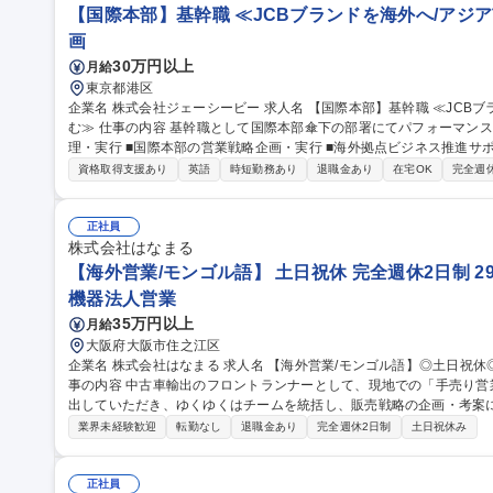
【国際本部】基幹職 ≪JCBブランドを海外へ/アジ
画
30万円以上
月給
東京都港区
企業名 株式会社ジェーシービー 求人名 【国際本部】基幹職 ≪JCBブランドを海外へ/アジア市場中心に世界に挑
む≫ 仕事の内容 基幹職として国際本部傘下の部署にてパフォーマンスを発揮頂きます。 ■国際本部の事業運営管
理・実行 ■国際本部の営業戦略企画・実行 ■海外拠点ビジネス推進サポート など 【JCBの海外
発、唯一の国際ブランドであるJCBは、日本人会員を念頭に海外加盟
資格取得支援あり
英語
時短勤務あり
退職金あり
在宅OK
完全週
業を行い、加盟店ネットワークを拡大していく段階へと変化していま
主要渡航先を中心とした加盟店拡大により、海外ビジネスの拡充を図っております。 募集職
職 ≪JCBブランドを海外へ/アジア市場中心に世界に挑む≫
正社員
株式会社はなまる
【海外営業/モンゴル語】 土日祝休 完全週休2日制 2
機器法人営業
35万円以上
月給
大阪府大阪市住之江区
企業名 株式会社はなまる 求人名 【海外営業/モンゴル語】◎土日祝休◎完全週休2日制◎29歳以下の方を募集 仕
事の内容 中古車輸出のフロントランナーとして、現地での「手売り
出していただき、ゆくゆくはチームを統括し、販売戦略の企画・考案
す。 【入社後お任せする業務】 ■現地開拓営業：3週間単位の海外出張を通じ、現地ディーラー等への直接アプロ
業界未経験歓迎
転勤なし
退職金あり
完全週休2日制
土日祝休み
ーチ、関係構築、販売を行います。 【将来的にお任せする業務】 ■販
ebとリアルを融合させた販売促進を企画・実行します。 募集職種 【海外営業/モンゴル語】◎土日祝休◎完全週休
2日制◎29歳以下の方を募集
正社員