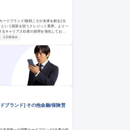
る』という国策を担うクレジット業界。より一
けるキャリア入社者の採用を強化しており
土日祝休み
部に配属予定です。 ◆加盟店本部 ◆営業
欄に記載。 募集職種 ◆法人
ドブランド] その他金融/保険営