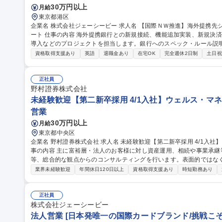
30万円以上
月給
東京都港区
企業名 株式会社ジェーシービー 求人名 【国際ＮＷ推進】海外提携先システム接続・決済サービス導入・運用サポ
ート 仕事の内容 海外提携銀行との新規接続、機能追加実装、新規決済サービス（Apple Pay、Google Payなど）
導入などのプロジェクトを担当します。銀行へのスペック・ルール説
整、システム 部門が行うテスト・本番リリースのサポートまで一貫して英語を用いて行います。新規機能導入で
資格取得支援あり
英語
退職金あり
在宅OK
完全週休2日制
土日祝
は、営業部門とシステム部門の橋渡し役として、JCBのスペックやル
す。その他、保守運用サポートでは、銀行からの申請・問い合わせ対
と安定運用に貢献します。エンジニアではありませんが、ITやネットワー
正社員
種 【国際ＮＷ推進】海外提携先システム接続・決済サービス導入・運
野村證券株式会社
未経験歓迎【第二新卒採用 4/1入社】ウェルス・マネ
営業
30万円以上
月給
東京都中央区
企業名 野村證券株式会社 求人名 未経験歓迎【第二新卒採用 4/1入社】ウェルス・マネジメント業務/研修充実 仕
事の内容 主に富裕層・法人のお客様に対し資産運用、相続や事業承継
等、総合的な観点からのコンサルティングを行います。表面的ではな
仕事です 資産全般やソリューションに関する幅広い知識が必要になりますが充実した研修で身に着けていただき
業界未経験歓迎
年間休日120日以上
資格取得支援あり
時短勤務あり
ますのでご安心ください。身に着けたスキルを基にお客様との信頼関
せします。 ≪魅力≫野村グループの全機能を用いた総合コンサルテ
のお客様へ付加価値の高いサービスをお届けすることができます 募集職種 未経験歓迎【第二新卒採用 4/1入社】
正社員
ウェルス・マネジメント業務/研修充実
株式会社ジェーシービー
法人営業 [日本発唯一の国際カードブランド/挑戦こそ