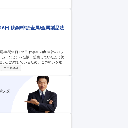
売戦略： 自社ECサイトの改修に合わせ、W
6日 鉄鋼/非鉄金属/金属製品法
ーカーなど）へ拡販・提案していただく海
速に行い、北米エリアの拡販活動を最前線
土日祝休み
び上長への通訳・交渉支援を担っていただ
【海外営業(米国担当)】東証プライム上場/年間休日126日
求人探