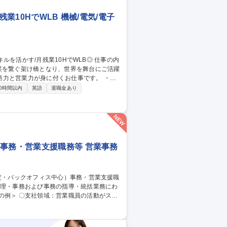
業10HでWLB 機械/電気/電子
業を繋ぐ架け橋となり、世界を舞台にご活躍
と営業力が身に付くお仕事です。 ・国
頻度：年1－2回・1週間～2週間程度 ・受発
0時間以内
英語
退職金あり
に専念しやすい環境です！ 【海外駐在有】
)事務・営業支援職務等 営業事務
活動がスム
事務、営業職員からの問い合わせ対応、支
社での企画業務など)等〇ライフプラザ領
うお客様対応を担当。来店されたお客様の