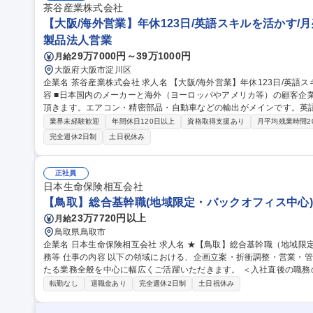
茶谷産業株式会社
【大阪/海外営業】年休123日/英語スキルを活かす/月残
製品法人営業
29万7000円～39万1000円
月給
大阪府大阪市淀川区
企業名 茶谷産業株式会社 求人名 【大阪/海外営業】年休123日/英語スキルを活かす/月残業10HでWLB◎ 仕事の内
容 ■日本国内のメーカーと海外（ヨーロッパやアメリカ等）の顧客企
頂きます。エアコン・精密部品・自動車などの輸出がメインです。英語力
内外顧客との折衝（電話/メール/Web/国内・海外出張あり） 海外出張
業界未経験歓迎
年間休日120日以上
資格取得支援あり
月平均残業時間2
注、出荷、代金回収などの管理業務 ※営業事務と協同体制の為、営業
完全週休2日制
土日祝休み
将来的に数年間海外支店(ドバイ)への駐在を予定しております。 募集職種 【大阪/海外営業】年休123日/英語スキ
ルを活かす/月残業10HでWLB◎
正社員
日本生命保険相互会社
【鳥取】総合基幹職(地域限定・バックオフィス中心
23万7720円以上
月給
鳥取県鳥取市
企業名 日本生命保険相互会社 求人名 ★【鳥取】総合基幹職（地域限定・バックオフィス中心）事務・営業支援職
務等 仕事の内容 以下の領域における、企画立案・折衝調整・営業・管理・事務および事務の指導・統括業務にわ
たる業務全般を中心に幅広くご活躍いただきます。 ＜入社直後の職務の例＞ 〇支社領域：営業職員の
ーズに進むよう、事務手続きや各種調整を担当。保険手続きに関する
転勤なし
退職金あり
完全週休2日制
土日祝休み
社運営業務(営業職員の採用事務・地域の企業との取引の支援業務・支
域：お客様がご来店する窓口で、安心して保険について相談できるよ