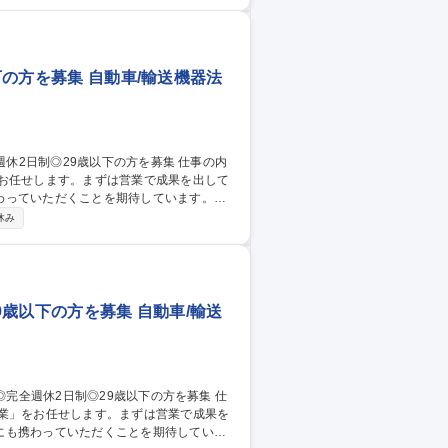
大していく段階へと変化しています。各国
により、海外ビジネスの拡充を図っており
下の方を募集 自動車/輸送機器法
をお任せします。まずは営業で成果を出して
わっていただくことを期待しています。
通じ、現地ディーラー等への直接アプロー
休み
略： 自社ECサイトの改修に合わせ、Web
9歳以下の方を募集 自動車/輸送
営業」をお任せします。まずは営業で成果を
にも携わっていただくことを期待していま