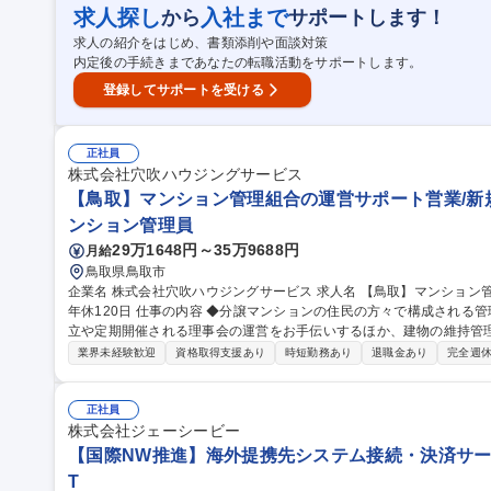
ニーズヒアリング、契約内容の相談対応、各種お手続き対応等 募集職種 ★【鳥取】総合基幹職（地域限定・バッ
求人探し
入社まで
から
サポートします！
クオフィス中心）事務・営業支援職務等
求人の紹介をはじめ、書類添削や面談対策
内定後の手続きまであなたの転職活動をサポートします。
登録してサポートを受ける
正社員
株式会社穴吹ハウジングサービス
【鳥取】マンション管理組合の運営サポート営業/新規
ンション管理員
29万1648円～35万9688円
月給
鳥取県鳥取市
企業名 株式会社穴吹ハウジングサービス 求人名 【鳥取】マンション管理組合の運営サポート営業/新規開拓なし/
年休120日 仕事の内容 ◆分譲マンションの住民の方々で構成される管理組合の運営サポート営業。管理組合の設
立や定期開催される理事会の運営をお手伝いするほか、建物の維持管理
度です。 【具体的には】・管理組合会計（出納関係）書類のチェック、報告等 ・理事会、総会の議事進行（司会
業界未経験歓迎
資格取得支援あり
時短勤務あり
退職金あり
完全週休
等）による運営補助、資料作成 ・各種点検報告書の確認、及び修繕
者との折衝 ・担当物件（10～15棟前後）の巡回及び管理員業務状況
織が行うため新規開拓はありません。 ◆従事すべき業務の変更の範囲：当社規程
正社員
取】マンション管理組合の運営サポート営業/新規開拓なし/年休120日
株式会社ジェーシービー
【国際NW推進】海外提携先システム接続・決済サー
T