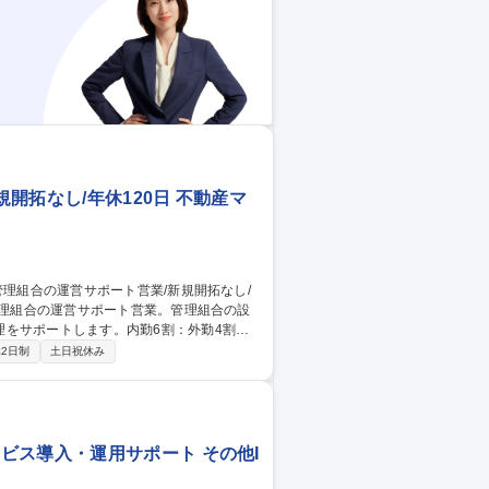
開拓なし/年休120日 不動産マ
をサポートします。内勤6割：外勤4割程
2日制
土日祝休み
等が必要な場合の組合へ報告や提案、取引業
の確認 ※他社管理物件のリプレイスは担当組
に定める業務全般 募集職種 【鳥
ビス導入・運用サポート その他I