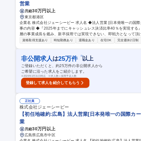
営業
30万円以上
月給
東京都港区
企業名 株式会社ジェーシービー 求人名 ◆法人営業 [日本発唯一の国際カードブランド/挑戦こそが未来を創る] 仕
事の内容 ◆『2025年までにキャッシュレス決済比率40％を実現す
層の事業成長を鑑み、新卒採用では実現できない、即戦力となって頂
ます。 ◆今回は、営業職としてご入社いただき、将来的に全社で幅広くご経験を積んでいただくことを想定した
資格取得支援あり
時短勤務あり
退職金あり
在宅OK
完全週休2日制
募集となります。 【配属想定部門について】 下記いずれかの部門・本
本部 ◆カード事業統括部門 ※【配属先の業務内容】は下部「企業からのコメント」
営業 [日本発唯一の国際カードブランド/挑戦こそが未来を創る]
※
非公開求人
25
万件
は
以上
ご登録いただくと、約
25
万件の非公開求人から
ご希望に沿った求人をご紹介します。
※
2026年3月31日時点 ※求人数＝採用予定人数
登録して求人を紹介してもらう
正社員
株式会社ジェーシービー
【初任地確約:広島】法人営業[日本発唯一の国際カー
業
30万円以上
月給
広島県広島市中区
企業名 株式会社ジェーシービー 求人名 【初任地確約:広島】法人営業[日本発唯一の国際カードブランド] 仕事の内