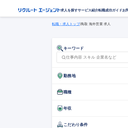
求人を探す
サービス紹介
転職成功ガイド
お
転職・求人トップ
/
鳥取 海外営業 求人
キーワード
勤務地
職種
年収
こだわり条件