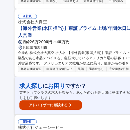
す。 【入社後お任せする業務】 ■現地開拓営業：3週間単位の海外出張を通じ、現地ディーラー等への直接アプロ
業界未経験歓迎
転勤なし
退職金あり
完全週休2日制
土日祝休み
ーチ、関係構築、販売を行います。 【将来的にお任せする業務】 ■販
ebとリアルを融合させた販売促進を企画・実行します。 募集職種 【海外営業/スペイン語】◎土日祝休◎完全週休
2日制◎29歳以下の方を募集
正社員
株式会社大真空
【海外営業(米国担当)】東証プライム上場/年間休日12
人営業
26万2000円～40万円
月給
兵庫県加古川市
企業名 株式会社大真空 求人名 【海外営業(米国担当)】東証プライム上場/年間休日126日 仕事の内容 当社の主力
製品である水晶デバイスを、急拡大しているアメリカ市場の顧客（メ
外営業職です。 アメリカエリアの戦略が軌道に乗り、顧客からの引き合いが急増しているため、この勢いを維
持・加速させるための増員募集です。技術的な回答や要求の整理を迅
業界未経験歓迎
年間休日120日以上
英語
退職金あり
完全週休2日制
で支えていただきます。技術的な要求の整理、迅速な社内連携、およ
きます。 【変更の範囲】当社業務全般 募集職種 
求人探し
お困り
に
ですか？
業界トップクラスの求人件数から、あなたの力を最大限に発揮できる
しをお手伝いします。
アドバイザーに相談する
正社員
株式会社ジェーシービー