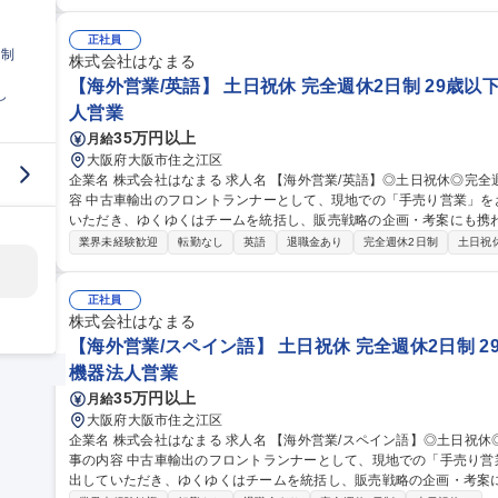
るステージから、海外でも発行事業を行い、加盟店ネットワークを拡
の特性に応じたサービス開発や、主要渡航先を中心とした加盟店拡大
ます。 募集職種 【国際本部】グローバル基幹職（海外駐在員候補）
正社員
日制
株式会社はなまる
【海外営業/英語】 土日祝休 完全週休2日制 29歳以
し
人営業
35万円以上
月給
大阪府大阪市住之江区
企業名 株式会社はなまる 求人名 【海外営業/英語】◎土日祝休◎完全週休2日制◎29歳以下の方を募集 仕事の内
容 中古車輸出のフロントランナーとして、現地での「手売り営業」
いただき、ゆくゆくはチームを統括し、販売戦略の企画・考案にも携
【入社後お任せする業務】 ■現地開拓営業：3週間単位の海外出張を
業界未経験歓迎
転勤なし
英語
退職金あり
完全週休2日制
土日祝
チ、関係構築、販売を行います。 【将来的にお任せする業務】 ■販売戦
とリアルを融合させた販売促進を企画・実行します。 募集職種 【海外営業/英語】◎土日祝休◎完全週休2日制◎2
9歳以下の方を募集
正社員
株式会社はなまる
【海外営業/スペイン語】 土日祝休 完全週休2日制 2
機器法人営業
35万円以上
月給
大阪府大阪市住之江区
企業名 株式会社はなまる 求人名 【海外営業/スペイン語】◎土日祝休◎完全週休2日制◎29歳以下の方を募集 仕
事の内容 中古車輸出のフロントランナーとして、現地での「手売り
出していただき、ゆくゆくはチームを統括し、販売戦略の企画・考案