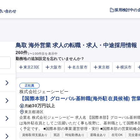
採用検討中の
問い合わせ
鳥取 海外営業 求人の転職・求人・中途採用情報
260
件
1
〜
100
件目を表示中
勤務地の追加設定を忘れていませんか？
東京23区
大阪市
名古屋市
東京都
横浜市
正社員
株式会社ジェーシービー
【国際本部】グローバル基幹職(海外駐在員候補) 営
30万円以上
月給
東京都港区
企業名 株式会社ジェーシービー 求人名 【国際本部】グローバル基幹職（海外駐在員候補） 仕事の内容 将来的に
は海外駐在員としてご活躍いただく事も視野に、基幹職として国際本
く予定です。 ■国際本部の事業運営管理・実行 ■国際本部の営業戦略企画・実行/■海外拠点ビジネス推進サポート
等 【JCBの海外事業展開】日本発、唯一の国際ブランドであるJCB
資格取得支援あり
英語
時短勤務あり
退職金あり
在宅OK
完全週