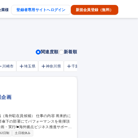
企業様
登録者専用サイトへログイン
新規会員登録（無料）
関連度順
新着順
川崎市
埼玉県
神奈川県
千葉市
大阪府
千葉県
業企画
部傘下の部署にてパフォーマンスを発揮頂
は、日本人会員を念頭に海外加盟店を拡大す
休2日制
土日祝休み