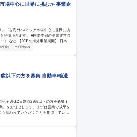
ア市場中心に世界に挑む≫ 事業企
事業展開】 日本
店を拡大するステージから、海外でも発行事
休2日制
土日祝休み
す。各国の特性に応じたサービス開発や、
種 【国際本部】基幹
9歳以下の方を募集 自動車/輸送
営業」をお任せします。まずは営業で成果を
にも携わっていただくことを期待していま
売戦略： 自社ECサイトの改修に合わせ、W