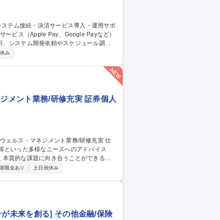
明、システム開発依頼やスケジュール調
休み
ールに基づく要件定義、仕様協議も行いま
応、課題改善を行い、サービスの品質向上
クの基本的な知識は必要です。 募集職
用サポート
ジメント業務/研修充実 証券個人
等といった多様なニーズへのアドバイス
く本質的な課題に向き合うことができるお
退職金あり
土日祝休み
係を構築していき本質的な課題解決をお任
ィングサービスの提供により、富裕層や法人
が未来を創る] その他金融/保険