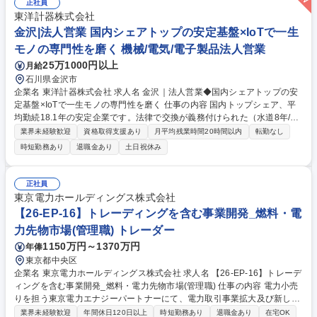
要に対する再エネ電源のマッチング調整(多数の契約に関わる業務) ■管理
正社員
業務の効率化に向けたシステム開発・改善推進 ■関係部門と連携した運用
東洋計器株式会社
フローやサービス仕様整備 ※サービス設計から運用改善まで、継続的に価
金沢|法人営業 国内シェアトップの安定基盤×IoTで一生
値を高めていく役割です。 募集職種 【26-EP-32】再エネサービス・商品
モノの専門性を磨く 機械/電気/電子製品法人営業
開発/契約運用・管理/再エネ電源マッチング
25万1000円以上
月給
石川県金沢市
企業名 東洋計器株式会社 求人名 金沢｜法人営業◆国内シェアトップの安
定基盤×IoTで一生モノの専門性を磨く 仕事の内容 国内トップシェア、平
均勤続18.1年の安定企業です。法律で交換が義務付けられた（水道8年/ガ
ス10年）インフラ機器×IoT技術で、自治体等のDX化を支援。未経験から
業界未経験歓迎
資格取得支援あり
月平均残業時間20時間以内
転勤なし
専門性を武器にできる提案営業です。 ■具体的には：既存顧客（水道局・
時短勤務あり
退職金あり
土日祝休み
ガス会社）への定期訪問を通じ、長期的な信頼を築くスタイルです。計量
法による定期的な交換需要があるため、景気に左右されない安定性が強
み。■入社後の壁：専門知識は必要ですが、1人で抱え込む必要はありませ
正社員
ん。完璧主義より「周囲を頼れる素直さ・周囲を巻き込む力」がある方が
東京電力ホールディングス株式会社
活躍中。■環境：拠点メンバーと連携した手厚い教育体制／転勤なしで腰
【26-EP-16】トレーディングを含む事業開発_燃料・電
を据える。 募集職種 金沢｜法人営業◆国内シェアトップの安定基盤×IoT
力先物市場(管理職) トレーダー
で一生モノの専門性を磨く
1150万円～1370万円
年俸
東京都中央区
企業名 東京電力ホールディングス株式会社 求人名 【26-EP-16】トレーデ
ィングを含む事業開発_燃料・電力先物市場(管理職) 仕事の内容 電力小売
りを担う東京電力エナジーパートナーにて、電力取引事業拡大及び新しい
取引手法導入において何をすべきか0から企画を担い、経営陣との協議を
業界未経験歓迎
年間休日120日以上
時短勤務あり
退職金あり
在宅OK