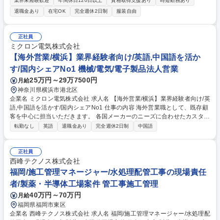
業界未経験歓迎
年間休日120日以上
資格取得支援あり
時短勤務あり
業務：発電所、送電線、変電所から構成される 担当エリアの電力系統全体
退職金あり
在宅OK
完全週休2日制
服装自由
を監視し、電圧の変化・電力の流れをリアルタイムで監視・制御。 ■事
故・トラブル対応：事故やトラブル発生時には、チームメンバーと連携の
上、迅速・適確に復旧操作を実施(色の違いを判断した、緊急なシステム
正社員
操作あり) ■社内への情報発信：電力系統の異常時や事故発生時に発生状
ミクロン電気株式会社
況、復旧見込みなどを迅速に社内共有し、関係箇所との協力体制の強化を
【海外営業/横浜】業界経験者向け/英語,中国語を活か
行う。 募集職種 【26-PG-10】系統監視・制御_電力安定供給・電力品質
す/国内シェアNo1 機械/電気/電子製品法人営業
維持
25万円～29万7500円
月給
神奈川県横浜市港北区
企業名 ミクロン電気株式会社 求人名 【海外営業/横浜】業界経験者向け/英
語,中国語を活かす/国内シェアNo1 仕事の内容 海外営業職として、既存顧
客を中心に担当いただきます。 各国メーカーのニーズに合わせたカスタム
製品を提案し、設計～納入までをフォローします。 【具体的には】 ■既存
転勤なし
英語
退職金あり
完全週休2日制
中国語
顧客(台湾/中国/東南アジア等)への定期フォロー、商談対応(出張有) ■新規
顧客への問い合わせ対応(飛び込み営業なし) ■技術部門との連携によるカ
スタム製品提案・納期調整 ■貿易関連業務(輸出書類作成、発送依頼、納期
正社員
調整 など) ■社内アシスタントとの連携による受注・売上処理、集計業務
西峰テクノス株式会社
募集職種 【海外営業/横浜】業界経験者向け/英語,中国語を活かす/国内シェ
福岡/施工管理マネージャー/水処理配管工事の現場責任
アNo1
者/製薬・半導体工場案件 管工事施工管理
40万円～70万円
月給
福岡県福岡市東区
企業名 西峰テクノス株式会社 求人名 福岡/施工管理マネージャー/水処理配