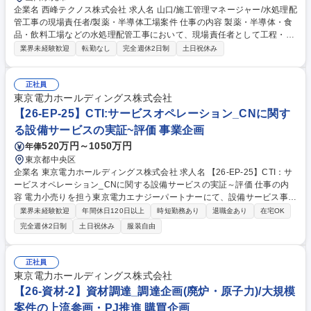
企業名 西峰テクノス株式会社 求人名 山口/施工管理マネージャー/水処理配
管工事の現場責任者/製薬・半導体工場案件 仕事の内容 製薬・半導体・食
品・飲料工場などの水処理配管工事において、現場責任者として工程・品
質・安全・原価管理を担い、担当プロジェクト全体を管理・統括いただき
業界未経験歓迎
転勤なし
完全週休2日制
土日祝休み
ます。 水処理設備・サニタリー配管・プラント配管工事の施工管理（工
程・品質・安全・原価管理）、協力会社・作業員への指示・調整、元請企
業・メーカー担当者との折衝、施工記録・各種管理書類の作成、現場課題
正社員
への改善対応を担当。将来的には施工管理体制の強化や若手育成にも携わ
東京電力ホールディングス株式会社
っていただきます。 募集職種 山口/施工管理マネージャー/水処理配管工事
【26-EP-25】CTI:サービスオペレーション_CNに関す
の現場責任者/製薬・半導体工場案件
る設備サービスの実証~評価 事業企画
520万円～1050万円
年俸
東京都中央区
企業名 東京電力ホールディングス株式会社 求人名 【26-EP-25】CTI：サ
ービスオペレーション_CNに関する設備サービスの実証～評価 仕事の内
容 電力小売りを担う東京電力エナジーパートナーにて、設備サービス事業
の運用を軸に、サービスを継続・拡大するか、整理・撤退するかを含め、
業界未経験歓迎
年間休日120日以上
時短勤務あり
退職金あり
在宅OK
事業全体を俯瞰しながら安定運用と改善および的確請求を進める役割で
完全週休2日制
土日祝休み
服装自由
す。 ■複数の設備サービス事業の運用計画立案と契約・施工管理を含む実
行支援 ■現場支援を行いながら、サービス収支や有効性評価をし、拡大・
整理(撤退含む)に関する対応 ■新会計基準に沿った料金請求発行、収入管
正社員
理などの運用業務 ■法人営業、経理、戦略系部署との調整/業務推進 ※設
東京電力ホールディングス株式会社
備サービスとは：工場や大型施設をお持ちの企業様に対し、電気設備の省
【26-資材-2】資材調達_調達企画(廃炉・原子力)/大規模
エネ・カーボンニュートラルに関するソリューション提案を実施 募集職種
案件の上流参画・PJ推進 購買企画
【26-EP-25】CTI：サービスオペレーション_CNに関する設備サービスの