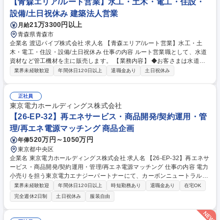
【青森エリア/ルート営業】水工・土木・電工・住設・
設備/土日祝休み 建築法人営業
21万3300円以上
月給
青森県青森市
企業名 渡辺パイプ株式会社 求人名 【青森エリア/ルート営業】水工・土
木・電工・住設・設備/土日祝休み 仕事の内容 ルート営業職として、水道
資材など管工機材を主に販売します。 【業務内容】 ◆お客さまは水道工
事などをおこなう会社さまなどです ◆取扱商材：配管（パイプ）や継手な
業界未経験歓迎
年間休日120日以上
退職金あり
土日祝休み
どの管工機材 （水道、ガスなどの配管、バルブ、ポンプなど） 募集職種
【青森エリア/ルート営業】水工・土木・電工・住設・設備/土日祝休み
正社員
東京電力ホールディングス株式会社
【26-EP-32】再エネサービス・商品開発/契約運用・管
理/再エネ電源マッチング 商品企画
520万円～1050万円
年俸
東京都中央区
企業名 東京電力ホールディングス株式会社 求人名 【26-EP-32】再エネサ
ービス・商品開発/契約運用・管理/再エネ電源マッチング 仕事の内容 電力
小売りを担う東京電力エナジーパートナーにて、カーボンニュートラルの
実現に向け、再エネを活用したサービス・メニューの開発と運用をお任せ
業界未経験歓迎
年間休日120日以上
時短勤務あり
退職金あり
在宅OK
します。開発から管理、業務基盤の整備まで一貫して対応します。 ■再エ
完全週休2日制
土日祝休み
服装自由
ネメニュー企画・開発及び既存メニュー改良(年度単位で複数案件推進) ■
契約後の運用管理や問い合わせ対応など、安定運用のための実務全般 ■需