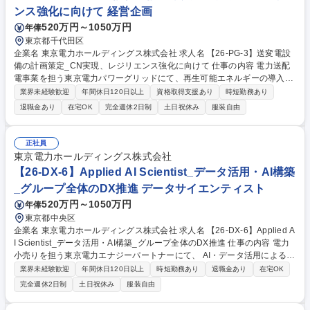
す。 募集職種 【26-EP-34】事業管理/管理会計_設備サービス事業料金請
ンス強化に向けて 経営企画
求/収支管理/事業性評価
520万円～1050万円
年俸
東京都千代田区
企業名 東京電力ホールディングス株式会社 求人名 【26-PG-3】送変電設
備の計画策定_CN実現、レジリエンス強化に向けて 仕事の内容 電力送配
電事業を担う東京電力パワーグリッドにて、再生可能エネルギーの導入拡
大や電化の進展を見据え、強靭で柔軟な電力系統の在り方を検討。解析か
業界未経験歓迎
年間休日120日以上
資格取得支援あり
時短勤務あり
ら実行まで一連のプロセスをご担当頂きます。 ■高電圧(275kV以上)系統
退職金あり
在宅OK
完全週休2日制
土日祝休み
服装自由
を対象とした系統安定性の解析 ■広域系統整備や送配電網高度化に向けた
施策検討 ■再エネ増加や分散電源導入に伴う系統課題の整理・対策立案 ■
系統運用部門と連携した前提条件や解析条件調整 ■解析結果を踏まえた実
正社員
行フェーズへ反映 ※電力系統：発電所から変電所、送電線、配電線等を含
東京電力ホールディングス株式会社
む、電気を発生から消費まで運ぶための一連の設備 募集職種 【26-PG-
【26-DX-6】Applied AI Scientist_データ活用・AI構築
3】送変電設備の計画策定_CN実現、レジリエンス強化に向けて
_グループ全体のDX推進 データサイエンティスト
520万円～1050万円
年俸
東京都中央区
企業名 東京電力ホールディングス株式会社 求人名 【26-DX-6】Applied A
I Scientist_データ活用・AI構築_グループ全体のDX推進 仕事の内容 電力
小売りを担う東京電力エナジーパートナーにて、 AI・データ活用による事
業価値創出、業務活用されるAIソリューション実現、課題に応じた最適な
業界未経験歓迎
年間休日120日以上
時短勤務あり
退職金あり
在宅OK
アプローチの設計、継続的な改善と価値創出の推進をお任せします ※ご経
完全週休2日制
土日祝休み
服装自由
験やご意向に応じて案件のアサイン。以下案件例。 ■営業変革：定型業務
最適化により、顧客価値直結の提案時間の創出に寄与 ■住宅向け設備サー