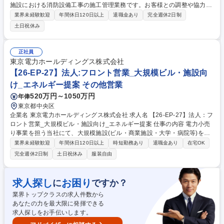
施設における消防設備工事の施工管理業務です。お客様との調整や協力会
社の管理など、プロジェクト全体をマネジメントする重要な役割を担いま
業界未経験歓迎
年間休日120日以上
退職金あり
完全週休2日制
す。未経験でも1から育成しますのでご安心ください。 【具体的な業務内
土日祝休み
容】原子力発電所の使用済み核燃料を再処理する国内初のプラント施設に
おける消防設備工事の施工管理を担当します。お客様との打ち合わせや要
望の調整、協力会社（工事会社）の管理・指導、工程管理、品質管理、安
正社員
全管理など施工全般に関わる業務を行います。国内の重要インフラ整備に
東京電力ホールディングス株式会社
関わる責任ある仕事です。 ※変更範囲：当社業務全般 募集職種 【青森/施
【26-EP-27】法人:フロント営業_大規模ビル・施設向
工管理】未経験可/原子力施設の品質保証！社会貢献性の高い仕事！
け_エネルギー提案 その他営業
520万円～1050万円
年俸
東京都中央区
企業名 東京電力ホールディングス株式会社 求人名 【26-EP-27】法人：フ
ロント営業_大規模ビル・施設向け_エネルギー提案 仕事の内容 電力小売
り事業を担う当社にて、大規模施設(ビル・商業施設・大学・病院等)を保
有するお客様に対し、電気・ガスの契約、省エネ及びカーボンニュートラ
業界未経験歓迎
年間休日120日以上
時短勤務あり
退職金あり
在宅OK
ルに関する課題整理からソリューション提案をリード頂きます。 ■フロン
完全週休2日制
土日祝休み
服装自由
ト担当として、電気・ガス契約の提案・契約締結を担う ■同部署内のソリ
ューション(技術提案)と協働し、建物用途や運用状況を踏まえた省エネや
カーボンニュートラルに関する電力使用実態の整理、ソリューション提案
求人探し
お困り
に
ですか？
の検討 ■お客さま視点で提案内容をまとめ、社内関係部署との調整をリー
業界トップクラスの求人件数から
ド ■一定数のお客さまを継続的に担当(10企業程度/人)し、長期的な関係構
あなたの力を最大限に発揮できる
築 募集職種 【26-EP-27】法人：フロント営業_大規模ビル・施設向け_エ
求人探しをお手伝いします。
ネルギー提案