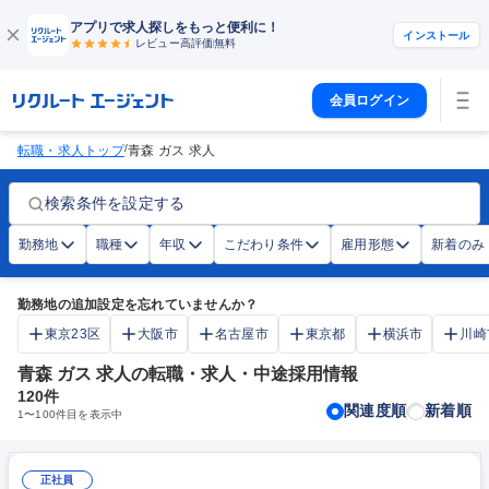
アプリで求人探しをもっと便利に！
インストール
レビュー高評価
無料
会員ログイン
/
転職・求人トップ
青森 ガス 求人
検索条件を設定する
勤務地
職種
年収
こだわり条件
雇用形態
新着のみ
勤務地の追加設定を忘れていませんか？
東京23区
大阪市
名古屋市
東京都
横浜市
川崎
青森 ガス 求人の転職・求人・中途採用情報
120
件
関連度順
新着順
1
〜
100
件目を表示中
正社員