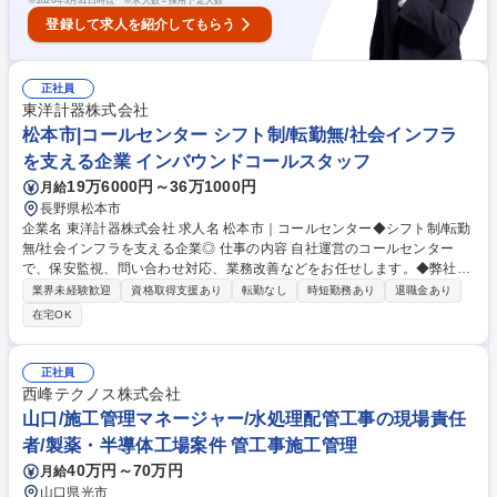
※
2026年3月31日時点 ※求人数＝採用予定人数
登録して求人を紹介してもらう
正社員
東洋計器株式会社
松本市|コールセンター シフト制/転勤無/社会インフラ
を支える企業 インバウンドコールスタッフ
19万6000円～36万1000円
月給
長野県松本市
企業名 東洋計器株式会社 求人名 松本市｜コールセンター◆シフト制/転勤
無/社会インフラを支える企業◎ 仕事の内容 自社運営のコールセンター
で、保安監視、問い合わせ対応、業務改善などをお任せします。◆弊社の
関連会社株式会社が展開する、高齢者見守りサービスからの緊急通報サー
業界未経験歓迎
資格取得支援あり
転勤なし
時短勤務あり
退職金あり
ビスの対応も一部行っていただきます。 【業務内容概要】■ガスメーター
在宅OK
の集中監視や保安対応■ガス事業者や水道事業者(自治体を含む)へ提供して
いるIoT機器の登録や管理■ガス事業者や水道事業者(自治体を含む)からの
問い合わせ対応■工事事業者対応 ■ガス利用者からの問い合わせ一次対応■
正社員
高齢者からの緊急通報対応 募集職種 松本市｜コールセンター◆シフト制/
西峰テクノス株式会社
転勤無/社会インフラを支える企業◎
山口/施工管理マネージャー/水処理配管工事の現場責任
者/製薬・半導体工場案件 管工事施工管理
40万円～70万円
月給
山口県光市