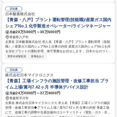
理） ■生産性向上・品質改善の検討および実行 ■品質問題の未然防止、発
生時の対応（原因究明～恒久対策） ■会社運営における課題の明確化と対
正社員
処（各部門の進捗管理・修正） 特に◇生産性改善や◇品質問題の未然防
日本酸素株式会社
止/発生時対応、◇会社運営上の問題解決をお任せいたします。 募集職種
【青森・八戸】プラント運転管理(技能職)/産業ガス国内
★駐在【副社長候補/中国(上海)】国内外で圧倒的シェアのニッチトップメ
シェアNo.1 化学製造オペレーター/ラインマネージャー
ーカー
20万5000円～30万6000円
月給
青森県八戸市
企業名 日本酸素株式会社 求人名 【青森・八戸】プラント運転管理（技能
職）／産業ガス国内シェアNo.1 仕事の内容 産業ガス国内シェアNo.1を誇
る当社プラントの運転管理、保守業務をお任せします 。日本のものづくり
を支えるガスを安定供給する、社会貢献性の高い仕事です。将来の現場リ
業界未経験歓迎
退職金あり
ーダーとしての活躍を期待します 工場の安定・安全操業を実行するプロフ
ェッショナルとして、以下役割を担っていただきます。 ■操業・運転計画
の参画と遂行／■機器保全計画の参画と遂行 ■技術・技能の習得と伝承／■
正社員
現場の環境・業務の改善 現場でのオペレーション、保全実務、安全管理が
株式会社日本マイクロニクス
中心です。 【詳細】装置運転（起動、停止、監視、DCS操作）、プラン
【青森】工場インフラの施設管理・改修工事担当 プラ
ト巡視点検、液出荷作業、工具や測定器具を用いた保全業務（点検・測
イム上場/賞与7.42ヶ月 半導体デバイス設計
定・修理）、分析業務など 募集職種 【青森・八戸】プラント運転管理
24万4000円～37万4000円
月給
（技能職）／産業ガス国内シェアNo.1
青森県平川市
企業名 株式会社日本マイクロニクス 求人名 【青森】工場インフラの施設
管理・改修工事担当◆プライム上場／賞与7.42ヶ月 仕事の内容 青森工場
にて、改修工事の調整や生産設備向けユーティリティ（電気・ガス・水