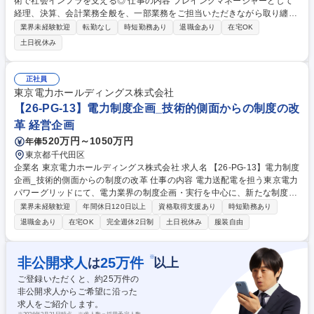
術で社会インフラを支える◎ 仕事の内容 プレイングマネージャーとして
経理、決算、会計業務全般を、一部業務をご担当いただきながら取り纏め
ていただきます。またチームをまとめる役割もお任せいたします。 【具体
業界未経験歓迎
転勤なし
時短勤務あり
退職金あり
在宅OK
的な業務】・当社並びに関連会社、子会社の決算業務（月次、中間、年
土日祝休み
次）・会計、税務上の論点に対するフロント部門や監査法人との折衝・財
務的な検討業務・管理会計（部門損益管理、予実管理等）・内部監査業務
等 経理担当者を取り纏め、経営企画系課長と協力し、財務経理部門マネー
正社員
ジャーを支える立場で仕事をしていただきます。 募集職種 【松本市/財
東京電力ホールディングス株式会社
務・経理】メーターx通信技術で社会インフラを支える◎
【26-PG-13】電力制度企画_技術的側面からの制度の改
革 経営企画
520万円～1050万円
年俸
東京都千代田区
企業名 東京電力ホールディングス株式会社 求人名 【26-PG-13】電力制度
企画_技術的側面からの制度の改革 仕事の内容 電力送配電を担う東京電力
パワーグリッドにて、電力業界の制度企画・実行を中心に、新たな制度設
計や業界全体の課題抽出、解決策の提案など、多岐にわたるプロジェクト
業界未経験歓迎
年間休日120日以上
資格取得支援あり
時短勤務あり
を推進。数10～100人、数億～数百億円規模 ■一般送配電事業等に関する
退職金あり
在宅OK
完全週休2日制
土日祝休み
服装自由
既存制度を理解し、新たな制度設計に向けて総括・検討・調整 ■業界団体
や他社と連携し、業界全体の取り組み推進や課題抽出、技術的提案を企画
■数値データの整理や分析を通じた制度企画の精度向上 ■社内(役員/他部門
※
非公開求人
25
万件
は
以上
等)、社外(国/業界団体/他電力会社/大学教授等)と幅広くコミュニケーショ
ご登録いただくと、約
25
万件の
ン・交渉・調整 ※全国エリア(北海道～沖縄)を対象とした業務を担当 募集
非公開求人からご希望に沿った
職種 【26-PG-13】電力制度企画_技術的側面からの制度の改革
求人をご紹介します。