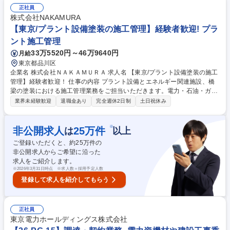
ビス競争力強化：受付・問い合わせ等オペレーション業務へのAIエージェ
正社員
ント活用 ■電源運用高度化：需要予測、調達にかかるコストとリスクのバ
株式会社NAKAMURA
ランス最適化 ■分析業務AIエージェント化：人が課題設定・意思決定など
【東京/プラント設備塗装の施工管理】経験者歓迎! プラ
の高付加価値業務に注力できる体制を実現 募集職種 【26-DX-6】Applied
ント施工管理
AI Scientist_データ活用・AI構築_グループ全体のDX推進
33万5520円～46万9640円
月給
東京都品川区
企業名 株式会社ＮＡＫＡＭＵＲＡ 求人名 【東京/プラント設備塗装の施工
管理】経験者歓迎！ 仕事の内容 プラント設備とエネルギー関連施設、橋
梁の塗装における施工管理業務をご担当いただきます。電力・石油・ガス
プラント・橋梁等の公共物などの塗装工事における下記業務をお任せいた
業界未経験歓迎
退職金あり
完全週休2日制
土日祝休み
します。 ・ガスタンク等、エネルギープラント設備塗装工事の現場管理
・橋梁、駅等の塗装工事の現場管理 ・現場巡視による客先への施工工事立
案・見積り・着工書類等作成業務 ・客先との打ち合わせ及び折衝（施工、
※
非公開求人
25
万件
は
以上
安全、工程他） ・営業活動 募集職種 【東京/プラント設備塗装の施工管
ご登録いただくと、約
25
万件の
理】経験者歓迎！
非公開求人からご希望に沿った
求人をご紹介します。
※
2026年3月31日時点 ※求人数＝採用予定人数
登録して求人を紹介してもらう
正社員
東京電力ホールディングス株式会社