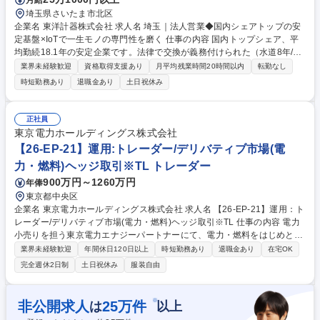
埼玉県さいたま市北区
企業名 東洋計器株式会社 求人名 埼玉｜法人営業◆国内シェアトップの安
定基盤×IoTで一生モノの専門性を磨く 仕事の内容 国内トップシェア、平
均勤続18.1年の安定企業です。法律で交換が義務付けられた（水道8年/ガ
ス10年）インフラ機器×IoT技術で、自治体等のDX化を支援。未経験から
業界未経験歓迎
資格取得支援あり
月平均残業時間20時間以内
転勤なし
専門性を武器にできる提案営業です。 ■具体的には：既存顧客（水道局・
時短勤務あり
退職金あり
土日祝休み
ガス会社）への定期訪問を通じ、長期的な信頼を築くスタイルです。計量
法による定期的な交換需要があるため、景気に左右されない安定性が強
み。■入社後の壁：専門知識は必要ですが、1人で抱え込む必要はありませ
正社員
ん。完璧主義より「周囲を頼れる素直さ・周囲を巻き込む力」がある方が
東京電力ホールディングス株式会社
活躍中。■環境：拠点メンバーと連携した手厚い教育体制／転勤なしで腰
【26-EP-21】運用:トレーダー/デリバティブ市場(電
を据える。 募集職種 埼玉｜法人営業◆国内シェアトップの安定基盤×IoT
力・燃料)ヘッジ取引※TL トレーダー
で一生モノの専門性を磨く
900万円～1260万円
年俸
東京都中央区
企業名 東京電力ホールディングス株式会社 求人名 【26-EP-21】運用：ト
レーダー/デリバティブ市場(電力・燃料)ヘッジ取引※TL 仕事の内容 電力
小売りを担う東京電力エナジーパートナーにて、電力・燃料をはじめとし
たデリバティブ市場におけるヘッジ取引業務を中心に、取引執行から市場
業界未経験歓迎
年間休日120日以上
時短勤務あり
退職金あり
在宅OK
分析、取引先対応及びチーム内の判断支援・メンバーフォローも対応 【デ
完全週休2日制
土日祝休み
服装自由
リバティブ取引】電力・燃料(原油/LNG/石炭)の取引執行、書類作成・管
理、取引結果整理・報告、リスク観点からの取引内容評価及び改善 【市場
分析・見通し整理】市場動向や政治経済要因を踏まえた分析、価格動向や
※
非公開求人
25
万件
は
以上
市場見通し整理、分析結果説明、外部情報収集 【取引先対応・契約関連】