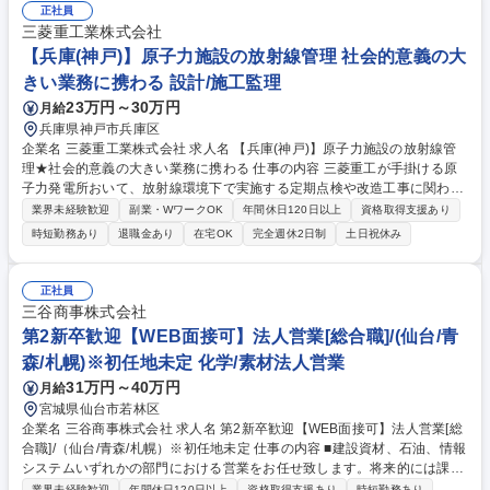
車・家電業界向け製品ラインの構築 【仕事の魅力】海外拠点の立ち上げに
正社員
関わる好機もあり、エンジニアとして市場価値を高められる環境です。 募
三菱重工業株式会社
集職種 【製造設備設計・開発】年休123日／世界に展開する台湾大手電子
【兵庫(神戸)】原子力施設の放射線管理 社会的意義の大
部品グループ
きい業務に携わる 設計/施工監理
23万円～30万円
月給
兵庫県神戸市兵庫区
企業名 三菱重工業株式会社 求人名 【兵庫(神戸)】原子力施設の放射線管
理★社会的意義の大きい業務に携わる 仕事の内容 三菱重工が手掛ける原
子力発電所おいて、放射線環境下で実施する定期点検や改造工事に関わる
放射線管理をお任せします。放射線専門技術者として、原子力施設におけ
業界未経験歓迎
副業・WワークOK
年間休日120日以上
資格取得支援あり
る工事従事者の安全を確保する役割となります。 【詳細】工事計画段階に
時短勤務あり
退職金あり
在宅OK
完全週休2日制
土日祝休み
おける、放射線防護に関わる技術的検討や管理上の留意事項の周知・教育
をお任せします。また、原子力施設特有の放射線管理上のルールを現場に
おいて実務指導などもございます。 ◆主な勤務先：当社が手掛ける原子力
正社員
発電所への長期出張（年単位）勤務となります。業務状況に応じて、神戸
三谷商事株式会社
での工事計画や他地区での現地施工管理業務に従事する事もあります。 募
第2新卒歓迎【WEB面接可】法人営業[総合職]/(仙台/青
集職種 【兵庫(神戸)】原子力施設の放射線管理★社会的意義の大きい業務
森/札幌)※初任地未定 化学/素材法人営業
に携わる
31万円～40万円
月給
宮城県仙台市若林区
企業名 三谷商事株式会社 求人名 第2新卒歓迎【WEB面接可】法人営業[総
合職]/（仙台/青森/札幌）※初任地未定 仕事の内容 ■建設資材、石油、情報
システムいずれかの部門における営業をお任せ致します。将来的には課
長・部長・役員を目指していただきます。 ※下記いずれかの事業部へ配属
業界未経験歓迎
年間休日120日以上
資格取得支援あり
時短勤務あり