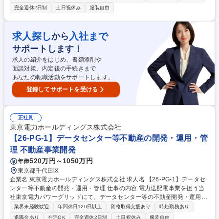
通しながら推進していただきます。 トレーディングビジネスの初期段階に
完全週休2日制
土日祝休み
服装自由
おいて、トレーダー及びチームの管理職として、燃料・電力トレーディン
グ取引業務及びマネジメントに取組んで頂きます。具体的には、チームメ
ンバーと共に、日々の燃料・電力価格を予想し、リスク許容範囲において
求人探し
入社まで
から
先物市場での売買を実施して頂きながら、トレーディングビジネス全体の
サポートします！
流れを把握し、新しい取引手法の検討など事業開発にも携わって頂きま
す。 募集職種 【26-EP-16】トレーディングを含む事業開発_燃料・電力
求人の紹介をはじめ、書類添削や
先物市場(管理職)
面談対策、内定後の手続きまで
あなたの転職活動をサポートします。
登録してサポートを受ける
正社員
東京電力ホールディングス株式会社
【26-PG-1】データセンター等不動産の開発・運用・管
理 不動産事業開発
520万円～1050万円
年俸
東京都千代田区
企業名 東京電力ホールディングス株式会社 求人名 【26-PG-1】データセ
ンター等不動産の開発・運用・管理 仕事の内容 電力送配電事業を担う当
社東京電力パワーグリッドにて、データセンター等の不動産開発・運用に
おいて、アライアンスパートナーと協働しながら、企画から実行までを一
業界未経験歓迎
年間休日120日以上
資格取得支援あり
時短勤務あり
貫して推進いただきます。 ■アライアンスパートナーと共同した、データ
退職金あり
在宅OK
完全週休2日制
土日祝休み
服装自由