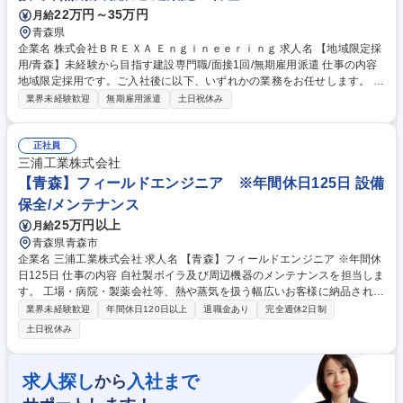
22万円～35万円
月給
青森県
企業名 株式会社ＢＲＥＸＡ Ｅｎｇｉｎｅｅｒｉｎｇ 求人名 【地域限定採
用/青森】未経験から目指す建設専門職/面接1回/無期雇用派遣 仕事の内容
地域限定採用です。ご入社後に以下、いずれかの業務をお任せします。 ■
施工管理：ビルやマンションに限らず、工事を行う際に必要な進行役で
業界未経験歓迎
無期雇用派遣
土日祝休み
す。現場作業は行わず、工程管理や事務作業（発注など）を行います。 ■
プラントエンジニア：身の回りのあらゆるもの（電気・鉄・水など）の 製
造を行うプラントで機械や電気の専門家として働いていただきます。 【～
正社員
人気の理由ベスト3～学歴や職歴関係なく市場価値の上がる仕事！】 1：
三浦工業株式会社
高難易度国家資格を充実のサポートで習得可能！ 2：市場価値が高い＝収
【青森】フィールドエンジニア ※年間休日125日 設備
入も高い（自立したい方におすすめ） 3：社会の役に立つ仕事（あなたの
保全/メンテナンス
仕事がみんなの生活を支えます！） 募集職種 【地域限定採用/青森】未経
25万円以上
月給
験から目指す建設専門職/面接1回/無期雇用派遣
青森県青森市
企業名 三浦工業株式会社 求人名 【青森】フィールドエンジニア ※年間休
日125日 仕事の内容 自社製ボイラ及び周辺機器のメンテナンスを担当しま
す。 工場・病院・製薬会社等、熱や蒸気を扱う幅広いお客様に納品されて
いる自社商品の点検・修理・メンテナンスを行う仕事です。 自社商品を導
業界未経験歓迎
年間休日120日以上
退職金あり
完全週休2日制
入されているお客様（工場）を訪問し、定期点検やトラブル発生時の修理
土日祝休み
などを担当。またお客様に役立つ提案をしながら販売も行います。※建設
物への改変業務は含まれません 【具体的な業務】■現場での修理、定期点
検、オーバーホール ■新商品や保守契約の提案、販売 ■省エネ、環境保全
求人探し
入社まで
から
の診断と提案 ■開発部門への情報提供 など 募集職種 【青森】フィールド