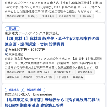
企業名 株式会社ＮＡＫＡＭＵＲＡ 求人名 【神奈川/建築施工管理】創業15
0年で大手ゼネコンと直取引/資格なしOK！ 仕事の内容 スーパーゼネコン
を中心とした新築/改修工事(塗装)の施工管理をご担当いただきます。神奈
川県を中心とした首都圏での、大型再開発・ランドマーク物件の各現場を
業界未経験歓迎
転勤なし
退職金あり
完全週休2日制
土日祝休み
お任せします。 発注者様、元請け会社様、設計事務所様の要望やイメージ
を、職長・職人さんと一緒になって具現化していきます。 【業務詳細】■
毎日担当現場を巡回し、工事の進捗状況の確認や工程・人員の調整、材料
正社員
や資材の管理 ■発注者様、元請け会社様、設計事務所様、との打ち合わせ
東京電力ホールディングス株式会社
や見積・書類作成等 募集職種 【神奈川/建築施工管理】創業150年で大手
【26-資材-1】資材調達(廃炉・原子力)/大規模案件の調
ゼネコンと直取引/資格なしOK！
達企画・設備調達・契約 設備購買
520万円～1050万円
年俸
東京都港区
企業名 東京電力ホールディングス株式会社 求人名 【26-資材-1】資材調達
(廃炉・原子力)/大規模案件の調達企画・設備調達・契約 仕事の内容 原子
力発電所の再稼働および廃炉事業を支える調達業務をお任せします。技術
部門と連携しながら、設備構築やメンテナンスに関する契約を上流から推
業界未経験歓迎
年間休日120日以上
資格取得支援あり
時短勤務あり
進し、品質とコストの最適化を目指します。 ■原子力・廃炉設備に関する
退職金あり
在宅OK
完全週休2日制
土日祝休み
服装自由
新規発注および保全契約の推進 ■重電・プラント・建設会社などサプライ
ヤの選定と契約価格や条件の交渉 ■工数分析に基づく価格評価、契約条件
の整理 ■商流の見直しや国内外の新規サプライヤ開拓 ■技術主管部門との
派遣社員
無期雇用派遣
調整・合意形成のリード ※入社後すぐは、中規模案件の契約業務を中心に
株式会社BREXA Engineering
担当いただき、徐々に大きな案件や関与範囲を広げて頂きます。 募集職種
【地域限定採用/青森】未経験から目指す建設専門職/面
【26-資材-1】資材調達(廃炉・原子力)/大規模案件の調達企画・設備調
接1回/無期雇用派遣 建築施工管理
達・契約