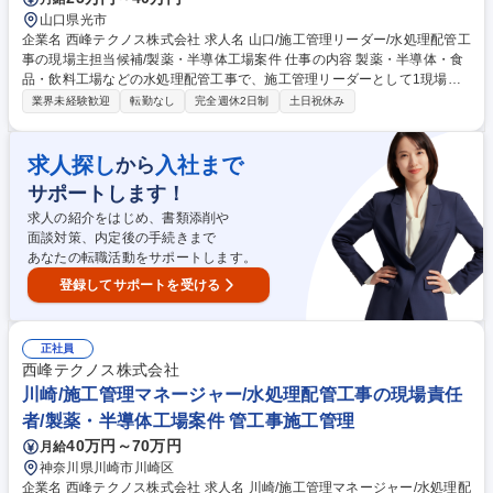
山口県光市
企業名 西峰テクノス株式会社 求人名 山口/施工管理リーダー/水処理配管工
事の現場主担当候補/製薬・半導体工場案件 仕事の内容 製薬・半導体・食
品・飲料工場などの水処理配管工事で、施工管理リーダーとして1現場の
工程・品質・安全管理や協力会社への指示、現場運営を担当します。 ■水
業界未経験歓迎
転勤なし
完全週休2日制
土日祝休み
処理配管工事における施工管理実務 ■工程・品質・安全管理 ■協力会社・
作業員への指示、進捗確認 ■施工写真・施工記録・各種管理書類の作成 ■
資材・人員・作業段取りの確認 ■現場課題の把握、上長・関係者への報
求人探し
入社まで
から
告・相談 ■マネージャー・現場責任者と連携した改善対応 募集職種 山口/
サポートします！
施工管理リーダー/水処理配管工事の現場主担当候補/製薬・半導体工場案
件
求人の紹介をはじめ、書類添削や
面談対策、内定後の手続きまで
あなたの転職活動をサポートします。
登録してサポートを受ける
正社員
西峰テクノス株式会社
川崎/施工管理マネージャー/水処理配管工事の現場責任
者/製薬・半導体工場案件 管工事施工管理
40万円～70万円
月給
神奈川県川崎市川崎区
企業名 西峰テクノス株式会社 求人名 川崎/施工管理マネージャー/水処理配