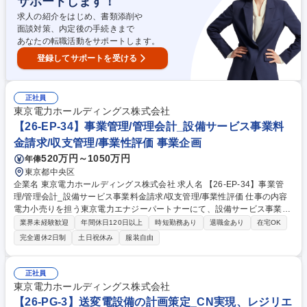
サポートします！
エンジニア ※年間休日125日
求人の紹介をはじめ、書類添削や
面談対策、内定後の手続きまで
あなたの転職活動をサポートします。
登録してサポートを受ける
正社員
東京電力ホールディングス株式会社
【26-EP-34】事業管理/管理会計_設備サービス事業料
金請求/収支管理/事業性評価 事業企画
520万円～1050万円
年俸
東京都中央区
企業名 東京電力ホールディングス株式会社 求人名 【26-EP-34】事業管
理/管理会計_設備サービス事業料金請求/収支管理/事業性評価 仕事の内容
電力小売りを担う東京電力エナジーパートナーにて、設備サービス事業の
運用を軸に、経理処理からサービスの方向性検討を担当。サービスを継続/
業界未経験歓迎
年間休日120日以上
時短勤務あり
退職金あり
在宅OK
拡大・整理/撤退するかを含め、事業全体を俯瞰し、運用と改善を実施 ※
完全週休2日制
土日祝休み
服装自由
ご入社後は、ご経験を生かして、以下いずれかをお任せします。 ■現場支
援を行いながら、サービスの収支や有効性を評価し、拡大・整理(撤退含
む)に関する対応■新会計基準に沿った料金請求発行、収入管理などの運用
正社員
業務■法人営業、経理、戦略系部署との調整を通じた業務推進 ※将来的に
東京電力ホールディングス株式会社
は、上記を判断・主導いただく立場でご担当いただきたいと思っていま
【26-PG-3】送変電設備の計画策定_CN実現、レジリエ