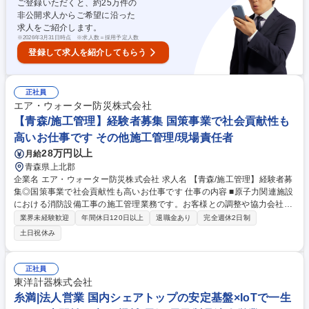
ご登録いただくと、約
25
万件の
証券会社やOTC取引先と契約内容確認・更新手続き、取引先との関係構
非公開求人からご希望に沿った
築、問題発生時の初期対応や関係者間の調整 募集職種 【26-EP-21】運
求人をご紹介します。
用：トレーダー/デリバティブ市場(電力・燃料)ヘッジ取引※TL
※
2026年3月31日時点 ※求人数＝採用予定人数
登録して求人を紹介してもらう
正社員
エア・ウォーター防災株式会社
【青森/施工管理】経験者募集 国策事業で社会貢献性も
高いお仕事です その他施工管理/現場責任者
28万円以上
月給
青森県上北郡
企業名 エア・ウォーター防災株式会社 求人名 【青森/施工管理】経験者募
集◎国策事業で社会貢献性も高いお仕事です 仕事の内容 ■原子力関連施設
における消防設備工事の施工管理業務です。お客様との調整や協力会社の
管理などプロジェクト全体をマネジメントする重要な役割を担います。ご
業界未経験歓迎
年間休日120日以上
退職金あり
完全週休2日制
経験を生かしてご活躍いただくことを期待しています。 【具体的な業務内
土日祝休み
容】原子力発電所の使用済み核燃料を再処理する国内初のプラント施設に
おける消防設備工事の施工管理を担当します。お客様との打ち合わせや要
望の調整、協力会社（工事会社）の管理・指導、工程管理、品質管理、安
正社員
全管理など施工全般に関わる業務を行います。国内の重要インフラ整備に
東洋計器株式会社
関わる責任ある仕事です。 ※変更範囲：当社業務全般 募集職種 【青森/施
糸満|法人営業 国内シェアトップの安定基盤×IoTで一生
工管理】経験者募集◎国策事業で社会貢献性も高いお仕事です