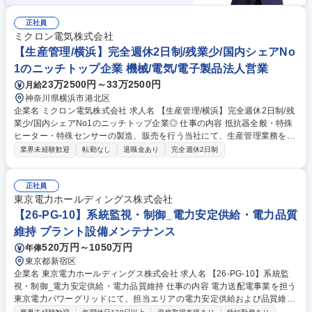
正社員
ミクロン電気株式会社
【生産管理/横浜】完全週休2日制/残業少/国内シェアNo
1のニッチトップ企業 機械/電気/電子製品法人営業
23万2500円～33万2500円
月給
神奈川県横浜市港北区
企業名 ミクロン電気株式会社 求人名 【生産管理/横浜】完全週休2日制/残
業少/国内シェアNo1のニッチトップ企業◎ 仕事の内容 抵抗器全般・特殊
ヒーター・特殊センサーの製造、販売を行う当社にて、生産管理業務を担
当します。課題の改善や、ラインの生産計画・進捗管理のサポート、在庫/
業界未経験歓迎
転勤なし
退職金あり
完全週休2日制
棚卸管理の効率化など、安定稼働がミッションです。 ■生産管理業務(納期
トラブルにつながる課題の改善) ■部門間/ベンダーとの調整・折衝 ■製造ラ
インの生産計画/進捗管理サポート ■在庫管理、棚卸管理の効率改善 ■生産
正社員
データの解析、可視化、改善提案 ※システム導入/改善プロジェクトへの
東京電力ホールディングス株式会社
参画、基幹システムの運用保守や改善もご対応いただきます。 募集職種
【26-PG-10】系統監視・制御_電力安定供給・電力品質
【生産管理/横浜】完全週休2日制/残業少/国内シェアNo1のニッチトップ企
維持 プラント設備メンテナンス
業◎
520万円～1050万円
年俸
東京都新宿区
企業名 東京電力ホールディングス株式会社 求人名 【26-PG-10】系統監
視・制御_電力安定供給・電力品質維持 仕事の内容 電力送配電事業を担う
東京電力パワーグリッドにて、担当エリアの電力安定供給および品質維持
を目的とした以下業務をご経験に応じてご担当。 ■電力系統の監視・制御