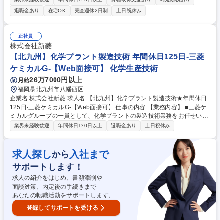
予定です。 ◆建材部門◆セメント・生コン他、各種建設資材の仕入・販
退職金あり
在宅OK
完全週休2日制
土日祝休み
売・現場管理・物流管理・子会社調整など。 ◆エネルギー部門◆石油・石
油化学・LPガスの各製品の仕入・販売・物流管理の他、潤滑油・各種省エ
ネ商材等の提案販売。ガソリンスタンドの開発・運営。 ◆情報システム部
正社員
門◆各種コンピュータ及び周辺機器・ネットワーク・サーバ等のソリュー
株式会社新菱
ション営業。 募集職種 第2新卒歓迎【WEB面接可】法人営業[総合職]/（仙
【北九州】化学プラント製造技術 年間休日125日-三菱
台/青森/札幌）※初任地未定
ケミカルG-【Web面接可】 化学生産技術
26万7000円以上
月給
福岡県北九州市八幡西区
企業名 株式会社新菱 求人名 【北九州】化学プラント製造技術★年間休日
125日-三菱ケミカルG-【Web面接可】 仕事の内容 【業務内容】 ■三菱ケ
ミカルグループの一員として、化学プラントの製造技術業務をお任せいた
します。 【具体的には】 ■既存品の管理強化 ■新規品の製造技術検討 ■工
業界未経験歓迎
年間休日120日以上
退職金あり
土日祝休み
場全体の設計・製造プロセス設計 ■安全性評価検討会のプレゼンテーショ
ン ■異常品発生時のトラブル解析 ■原因究明・再発防止の立案 ■合理化、
最適化検討 ■運転および品質安定化検討 募集職種 【北九州】化学プラン
求人探し
入社まで
から
ト製造技術★年間休日125日-三菱ケミカルG-【Web面接可】
サポートします！
求人の紹介をはじめ、書類添削や
面談対策、内定後の手続きまで
あなたの転職活動をサポートします。
登録してサポートを受ける