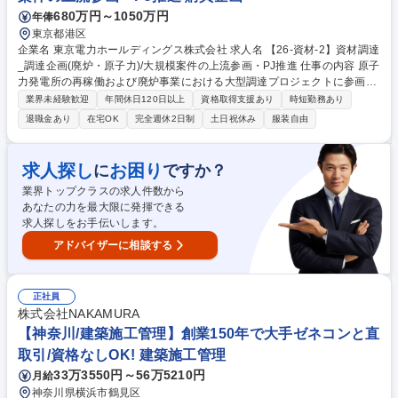
実証～評価
680万円～1050万円
年俸
東京都港区
企業名 東京電力ホールディングス株式会社 求人名 【26-資材-2】資材調達
_調達企画(廃炉・原子力)/大規模案件の上流参画・PJ推進 仕事の内容 原子
力発電所の再稼働および廃炉事業における大型調達プロジェクトに参画
し、仕様検討段階から関与しながらコスト最適化を推進をお任せします。
業界未経験歓迎
年間休日120日以上
資格取得支援あり
時短勤務あり
技術部門と一体となり、上流活動に携わって頂きます。 ■原子力・廃炉設
退職金あり
在宅OK
完全週休2日制
土日祝休み
服装自由
備に関する大型案件の発注および契約推進 ■仕様決定前から参画し、工数
分析に基づく価格評価や仕様合理化を実施 ■製造原価や工法に踏み込んだ
原価改善、戦略的契約形態の提案 ■商流の見直しや国内外サプライヤの開
求人探し
お困り
に
ですか？
拓・活用 ■コスト分析手法の高度化やデータ基盤整備への関与 募集職種
業界トップクラスの求人件数から
【26-資材-2】資材調達_調達企画(廃炉・原子力)/大規模案件の上流参画・
あなたの力を最大限に発揮できる
PJ推進
求人探しをお手伝いします。
アドバイザーに相談する
正社員
株式会社NAKAMURA
【神奈川/建築施工管理】創業150年で大手ゼネコンと直
取引/資格なしOK! 建築施工管理
33万3550円～56万5210円
月給
神奈川県横浜市鶴見区