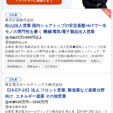
アドバイザーに相談する
正社員
東洋計器株式会社
松山|法人営業 国内シェアトップの安定基盤×IoTで一生
モノの専門性を磨く 機械/電気/電子製品法人営業
25万1000円以上
月給
愛媛県松山市
企業名 東洋計器株式会社 求人名 松山｜法人営業◆国内シェアトップの安
定基盤×IoTで一生モノの専門性を磨く 仕事の内容 国内トップシェア、平
均勤続18.1年の安定企業です。法律で交換が義務付けられた（水道8年/ガ
ス10年）インフラ機器×IoT技術で、自治体等のDX化を支援。未経験から
業界未経験歓迎
資格取得支援あり
月平均残業時間20時間以内
転勤なし
専門性を武器にできる提案営業です。 ■具体的には：既存顧客（水道局・
時短勤務あり
退職金あり
土日祝休み
ガス会社）への定期訪問を通じ、長期的な信頼を築くスタイルです。計量
法による定期的な交換需要があるため、景気に左右されない安定性が強
み。■入社後の壁：専門知識は必要ですが、1人で抱え込む必要はありませ
正社員
ん。完璧主義より「周囲を頼れる素直さ・周囲を巻き込む力」がある方が
東京電力ホールディングス株式会社
活躍中。■環境：拠点メンバーと連携した手厚い教育体制／転勤なしで腰
【26-EP-28】法人:フロント営業_製造業など産業分野
を据える。 募集職種 松山｜法人営業◆国内シェアトップの安定基盤×IoT
向け_エネルギー提案 その他営業
で一生モノの専門性を磨く
520万円～1050万円
年俸
東京都中央区
企業名 東京電力ホールディングス株式会社 求人名 【26-EP-28】法人：フ