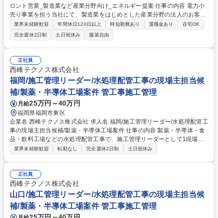
ロント営業_製造業など産業分野向け_エネルギー提案 仕事の内容 電力小
売り事業を担う当社にて、製造業をはじめとした産業分野の法人のお客さ
まに対し、電気・ガスの契約、省エネ及びカーボンニュートラルに関する
業界未経験歓迎
年間休日120日以上
時短勤務あり
退職金あり
在宅OK
課題整理からソリューション提案をリード頂きます。 ■フロント担当とし
完全週休2日制
土日祝休み
服装自由
て、電気・ガス契約の提案・契約締結を担う ■同部署内のソリューション
(技術提案)と協働し、建物用途や運用状況を踏まえた省エネやカーボンニ
ュートラルに関する電力使用実態の整理、ソリューション提案の検討 ■お
正社員
客さま視点で提案内容をまとめ、社内関係部署との調整をリード ■一定数
西峰テクノス株式会社
のお客さまを継続的に担当(10企業程度/人)し、長期的な関係構築 募集職
福岡/施工管理リーダー/水処理配管工事の現場主担当候
種 【26-EP-28】法人：フロント営業_製造業など産業分野向け_エネルギ
補/製薬・半導体工場案件 管工事施工管理
ー提案
25万円～40万円
月給
福岡県福岡市東区
企業名 西峰テクノス株式会社 求人名 福岡/施工管理リーダー/水処理配管工
事の現場主担当候補/製薬・半導体工場案件 仕事の内容 製薬・半導体・食
品・飲料工場などの水処理配管工事で、施工管理リーダーとして1現場の
工程・品質・安全管理や協力会社への指示、現場運営を担当します。 ■水
業界未経験歓迎
転勤なし
完全週休2日制
土日祝休み
処理配管工事における施工管理実務 ■工程・品質・安全管理 ■協力会社・
作業員への指示、進捗確認 ■施工写真・施工記録・各種管理書類の作成 ■
資材・人員・作業段取りの確認 ■現場課題の把握、上長・関係者への報
正社員
告・相談 ■マネージャー・現場責任者と連携した改善対応 募集職種 福岡/
西峰テクノス株式会社
施工管理リーダー/水処理配管工事の現場主担当候補/製薬・半導体工場案
山口/施工管理リーダー/水処理配管工事の現場主担当候
件
補/製薬・半導体工場案件 管工事施工管理
25万円～40万円
月給