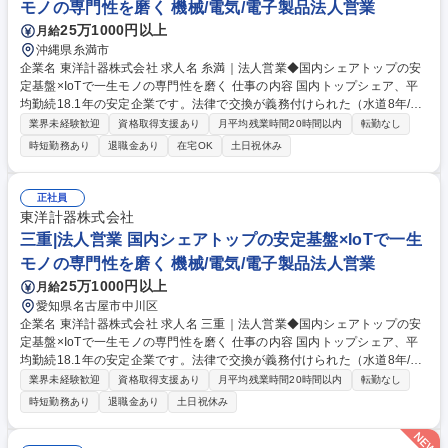
モノの専門性を磨く 機械/電気/電子製品法人営業
25万1000円以上
月給
沖縄県糸満市
企業名 東洋計器株式会社 求人名 糸満｜法人営業◆国内シェアトップの安
定基盤×IoTで一生モノの専門性を磨く 仕事の内容 国内トップシェア、平
均勤続18.1年の安定企業です。法律で交換が義務付けられた（水道8年/ガ
ス10年）インフラ機器×IoT技術で、自治体等のDX化を支援。未経験から
業界未経験歓迎
資格取得支援あり
月平均残業時間20時間以内
転勤なし
専門性を武器にできる提案営業です。 ■具体的には：既存顧客（水道局・
時短勤務あり
退職金あり
在宅OK
土日祝休み
ガス会社）への定期訪問を通じ、長期的な信頼を築くスタイルです。計量
法による定期的な交換需要があるため、景気に左右されない安定性が強
み。■入社後の壁：専門知識は必要ですが、1人で抱え込む必要はありませ
正社員
ん。完璧主義より「周囲を頼れる素直さ・周囲を巻き込む力」がある方が
東洋計器株式会社
活躍中。■環境：拠点メンバーと連携した手厚い教育体制／転勤なしで腰
三重|法人営業 国内シェアトップの安定基盤×IoTで一生
を据える。 募集職種 糸満｜法人営業◆国内シェアトップの安定基盤×IoT
モノの専門性を磨く 機械/電気/電子製品法人営業
で一生モノの専門性を磨く
25万1000円以上
月給
愛知県名古屋市中川区
企業名 東洋計器株式会社 求人名 三重｜法人営業◆国内シェアトップの安
定基盤×IoTで一生モノの専門性を磨く 仕事の内容 国内トップシェア、平
均勤続18.1年の安定企業です。法律で交換が義務付けられた（水道8年/ガ
ス10年）インフラ機器×IoT技術で、自治体等のDX化を支援。未経験から
業界未経験歓迎
資格取得支援あり
月平均残業時間20時間以内
転勤なし
専門性を武器にできる提案営業です。 ■具体的には：既存顧客（水道局・
時短勤務あり
退職金あり
土日祝休み
ガス会社）への定期訪問を通じ、長期的な信頼を築くスタイルです。計量
法による定期的な交換需要があるため、景気に左右されない安定性が強