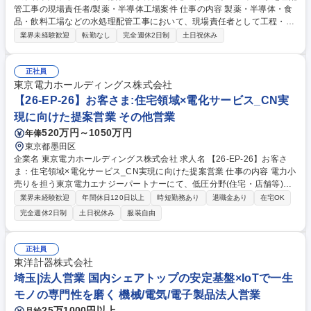
管工事の現場責任者/製薬・半導体工場案件 仕事の内容 製薬・半導体・食
品・飲料工場などの水処理配管工事において、現場責任者として工程・品
質・安全・原価管理を担い、担当プロジェクト全体を管理・統括いただき
業界未経験歓迎
転勤なし
完全週休2日制
土日祝休み
ます。 水処理設備・サニタリー配管・プラント配管工事の施工管理（工
程・品質・安全・原価管理）、協力会社・作業員への指示・調整、元請企
業・メーカー担当者との折衝、施工記録・各種管理書類の作成、現場課題
正社員
への改善対応を担当。将来的には施工管理体制の強化や若手育成にも携わ
東京電力ホールディングス株式会社
っていただきます。 募集職種 川崎/施工管理マネージャー/水処理配管工事
【26-EP-26】お客さま:住宅領域×電化サービス_CN実
の現場責任者/製薬・半導体工場案件
現に向けた提案営業 その他営業
520万円～1050万円
年俸
東京都墨田区
企業名 東京電力ホールディングス株式会社 求人名 【26-EP-26】お客さ
ま：住宅領域×電化サービス_CN実現に向けた提案営業 仕事の内容 電力小
売りを担う東京電力エナジーパートナーにて、低圧分野(住宅・店舗等)に
て、大手ハウスメーカーや分譲ビルダーへの電化サービスのスペックイン
業界未経験歓迎
年間休日120日以上
時短勤務あり
退職金あり
在宅OK
営業(標準採用に向けた提案・交渉)をご担当頂きます。 住宅仕様の検討段
完全週休2日制
土日祝休み
服装自由
階から関与し、事業全体の価値向上に貢献していく役割です。 ■営業戦略
立案・提案、条件交渉、導入後の管理までを一貫して担当 ■戦略部門や予
算管理、施工管理、関係会社との連携・調整 ■少人数チームで対応し、情
正社員
報共有しながら営業推進 ■定常業務を軸に、業務改善やPRJ型の取り組み
東洋計器株式会社
も並行して実施 ※太陽光発電を中心としたPPAもしくは、電化住宅推進提
埼玉|法人営業 国内シェアトップの安定基盤×IoTで一生
案をご担当予定です。備考にサービス詳細あり 募集職種 【26-EP-26】お
モノの専門性を磨く 機械/電気/電子製品法人営業
客さま：住宅領域×電化サービス_CN実現に向けた提案営業
25万1000円以上
月給