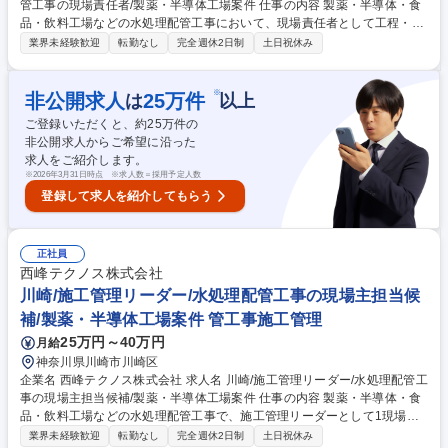
管工事の現場責任者/製薬・半導体工場案件 仕事の内容 製薬・半導体・食
品・飲料工場などの水処理配管工事において、現場責任者として工程・品
質・安全・原価管理を担い、担当プロジェクト全体を管理・統括いただき
業界未経験歓迎
転勤なし
完全週休2日制
土日祝休み
ます。 水処理設備・サニタリー配管・プラント配管工事の施工管理（工
程・品質・安全・原価管理）、協力会社・作業員への指示・調整、元請企
業・メーカー担当者との折衝、施工記録・各種管理書類の作成、現場課題
※
非公開求人
25
万件
は
以上
への改善対応を担当。将来的には施工管理体制の強化や若手育成にも携わ
ご登録いただくと、約
25
万件の
っていただきます。 募集職種 福岡/施工管理マネージャー/水処理配管工事
非公開求人からご希望に沿った
の現場責任者/製薬・半導体工場案件
求人をご紹介します。
※
2026年3月31日時点 ※求人数＝採用予定人数
登録して求人を紹介してもらう
正社員
西峰テクノス株式会社
川崎/施工管理リーダー/水処理配管工事の現場主担当候
補/製薬・半導体工場案件 管工事施工管理
25万円～40万円
月給
神奈川県川崎市川崎区
企業名 西峰テクノス株式会社 求人名 川崎/施工管理リーダー/水処理配管工
事の現場主担当候補/製薬・半導体工場案件 仕事の内容 製薬・半導体・食
品・飲料工場などの水処理配管工事で、施工管理リーダーとして1現場の
工程・品質・安全管理や協力会社への指示、現場運営を担当します。 ■水
業界未経験歓迎
転勤なし
完全週休2日制
土日祝休み