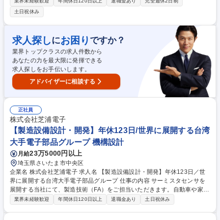
等）の供給計画、インフラの維持管理を担当します。工場の安定稼働と高
業界未経験歓迎
年間休日120日以上
退職金あり
完全週休2日制
品質な製造を支える、やりがいのある重要ポジションです。 (1)社内各部
土日祝休み
署からの工事依頼・受付対応 (2)設備仕様に基づく用力条件の精査、接続
計画・負荷検討 (3)クリーンルーム内工事の施工条件確認・調整、業者対
応 (4)工場インフラの保全・維持管理、省エネ活動 (5)トラブル時の初動対
求人探し
お困り
に
ですか？
応・原因調査 ※入社後は通常勤務ですが、生産状況により将来的に日勤・
業界トップクラスの求人件数から
夜勤の交代勤務をお願いする場合があります。 募集職種 【青森】工場イ
あなたの力を最大限に発揮できる
ンフラの施設管理・改修工事担当◆プライム上場／賞与7.42ヶ月
求人探しをお手伝いします。
アドバイザーに相談する
正社員
株式会社芝浦電子
【製造設備設計・開発】年休123日/世界に展開する台湾
大手電子部品グループ 機構設計
23万5000円以上
月給
埼玉県さいたま市中央区
企業名 株式会社芝浦電子 求人名 【製造設備設計・開発】年休123日／世
界に展開する台湾大手電子部品グループ 仕事の内容 サーミスタセンサを
展開する当社にて、製造技術（FA）をご担当いただきます。自動車や家電
メーカー向け製品の製造設備を、設計開発から製作・保守まで一貫してご
業界未経験歓迎
年間休日120日以上
退職金あり
土日祝休み
担当いただきます。 ■新規設備の設計開発 ■製造ラインの全体構想および
工程設計 ■設備の製作・保守 ■グループ会社向け製造設備の開発 ■自動