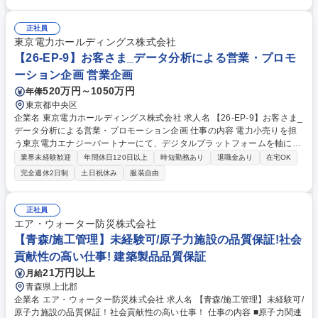
処理配管工事における施工管理実務 ■工程・品質・安全管理 ■協力会社・
作業員への指示、進捗確認 ■施工写真・施工記録・各種管理書類の作成 ■
資材・人員・作業段取りの確認 ■現場課題の把握、上長・関係者への報
正社員
告・相談 ■マネージャー・現場責任者と連携した改善対応 募集職種 川崎/
東京電力ホールディングス株式会社
施工管理リーダー/水処理配管工事の現場主担当候補/製薬・半導体工場案
【26-EP-9】お客さま_データ分析による営業・プロモ
件
ーション企画 営業企画
520万円～1050万円
年俸
東京都中央区
企業名 東京電力ホールディングス株式会社 求人名 【26-EP-9】お客さま_
データ分析による営業・プロモーション企画 仕事の内容 電力小売りを担
う東京電力エナジーパートナーにて、デジタルプラットフォームを軸に、
会員サイト(くらしTEPCO等)やオウンドメディア(くらひろ等)、公式Web
業界未経験歓迎
年間休日120日以上
時短勤務あり
退職金あり
在宅OK
コンテンツを活用したプロモーション戦略立案、設計、 運用、解析までを
完全週休2日制
土日祝休み
服装自由
一貫して担当、お客さまとの接点価値向上を目指します ■会員サイトやオ
ウンドメディアの設計・運用およびWeb解析業務 ■デジタルプラットフォ
ームを活用したプロモーション戦略の企画・運用 ■解析結果を踏まえた営
正社員
業戦略への反映や施策立案 ■メールやLINE等のデジタル施策の企画・運用
エア・ウォーター防災株式会社
（一定数の施策を年間で対応）定常運用、改善活動、プロジェクト業務を
【青森/施工管理】未経験可/原子力施設の品質保証!社会
バランスよく推進 募集職種 【26-EP-9】お客さま_データ分析による営
貢献性の高い仕事! 建築製品品質保証
業・プロモーション企画
21万円以上
月給
青森県上北郡
企業名 エア・ウォーター防災株式会社 求人名 【青森/施工管理】未経験可/
原子力施設の品質保証！社会貢献性の高い仕事！ 仕事の内容 ■原子力関連