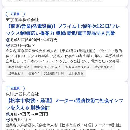
センター不動産の企画立案・協議・実行手続き ■運用フェーズの方針検討
や改善施策検討、関係各所調整 ■開発・運用を担うビークルの設立・管
理、資金調達や会計、各種契約手続 ■経理・財務・法務・経営企画等、関
正社員
係部署との連携 ■プロジェクトの進行管理と必要に応じた経営層向け説明
東京産業株式会社
資料作成 ※案件は100億円規模以上の投資を伴うものが中心となります。
【東京/営業(発電設備)】プライム上場/年休123日/フレ
募集職種 【26-PG-1】データセンター等不動産の開発・運用・管理
ックス制/幅広い提案力 機械/電気/電子製品法人営業
31万6000円～44万円
月給
東京都千代田区
企業名 東京産業株式会社 求人名 【東京/営業(発電設備)】プライム上場/年
休123日/フレックス制/幅広い提案力 仕事の内容 創業79年の三菱系機械総
合商社として日本のライフラインを支える当社にて、電力会社への発電設
備(ボイラなど)の営業を担当。金額規模の大きい案件を提案から納入まで
業界未経験歓迎
年間休日120日以上
資格取得支援あり
時短勤務あり
一貫したプロセスで行えるのが強みです。 顧客ニーズに合わせた提案、見
退職金あり
在宅OK
完全週休2日制
土日祝休み
積書の作成提示、受注に向けた仕様・価格打合せ、納入業務などを担当し
ます。 【魅力】成長戦略として、「新規事業への取り組み」を掲げ、機械
商社の枠組みにとらわれない独自色を出せる新規事業の発掘・開拓を行な
正社員
っています。個人が持っているアイデアを発信し、事業として具体化させ
東洋計器株式会社
ることが可能です。創立80周年に向け、環境エネルギーに強い機械総合商
【松本市/財務・経理】メーターx通信技術で社会インフ
社を目指しています。 募集職種 【東京/営業(発電設備)】プライム上場/年
ラを支える 財務会計
休123日/フレックス制/幅広い提案力
29万円～40万円
月給
長野県松本市
企業名 東洋計器株式会社 求人名 【松本市/財務・経理】メーターx通信技