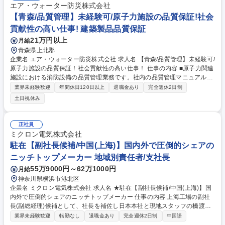
エア・ウォーター防災株式会社
【青森/品質管理】未経験可/原子力施設の品質保証!社会
貢献性の高い仕事! 建築製品品質保証
21万円以上
月給
青森県上北郡
企業名 エア・ウォーター防災株式会社 求人名 【青森/品質管理】未経験可/
原子力施設の品質保証！社会貢献性の高い仕事！ 仕事の内容 ■原子力関連
施設における消防設備の品質管理業務です。社内の品質管理マニュアル整
備や製品設備の検査対応、検査要領書・成績書の作成、現場での検査対
業界未経験歓迎
年間休日120日以上
退職金あり
完全週休2日制
応、検査計測機器の管理を担当いただきます。 【プロジェクト背景】東日
土日祝休み
本大震災後の原子力発電所再稼働に伴い、使用済み核燃料のリサイクル処
理施設の整備が国策として進められており、その消防設備関連の受注案件
が増加しています。 ※変更範囲：当社業務全般 募集職種 【青森/品質管
正社員
理】未経験可/原子力施設の品質保証！社会貢献性の高い仕事！
ミクロン電気株式会社
駐在【副社長候補/中国(上海)】国内外で圧倒的シェアの
ニッチトップメーカー 地域別責任者/支社長
55万9000円～62万1000円
月給
神奈川県横浜市港北区
企業名 ミクロン電気株式会社 求人名 ★駐在【副社長候補/中国(上海)】国
内外で圧倒的シェアのニッチトップメーカー 仕事の内容 上海工場の副社
長(副総経理)候補として、社長を補佐し日本本社と現地スタッフの橋渡し
役を担います。生産性・品質の改善を最優先テーマに、現場運営の高度化
業界未経験歓迎
転勤なし
退職金あり
完全週休2日制
中国語
と課題解決を推進するポジションです。 ■生産現場の効率的な運営（4M管