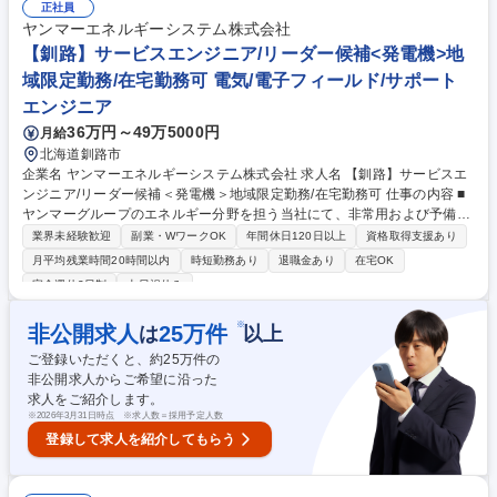
新規製品の船舶への据付/調整、協力先代理店への技術指導や部品支援など
正社員
(半分以上が外勤業務)※建物の改変業務無 【場所】屋外や船上(動作確認の
ヤンマーエネルギーシステム株式会社
ために一緒に海上へ繰り出すことも) ★外出や出張し、屋外での船上作業
【釧路】サービスエンジニア/リーダー候補<発電機>地
等も多いため、開発志向の方よりも現場志向のある方やお客様から直接感
域限定勤務/在宅勤務可 電気/電子フィールド/サポート
謝の言葉が聞きたい方などが向いています。 募集職種 【銚子】フィール
エンジニア
ドエンジニア★海を舞台に地域貢献/世界的船舶機器メーカー
36万円～49万5000円
月給
北海道釧路市
企業名 ヤンマーエネルギーシステム株式会社 求人名 【釧路】サービスエ
ンジニア/リーダー候補＜発電機＞地域限定勤務/在宅勤務可 仕事の内容 ■
ヤンマーグループのエネルギー分野を担う当社にて、非常用および予備電
源などに採用されている、学校・ホテル・病院・ビルなどの公共施設で活
業界未経験歓迎
副業・WワークOK
年間休日120日以上
資格取得支援あり
躍する『発電機』のメンテナンス・定期点検等をご担当いただきます。 ■
月平均残業時間20時間以内
時短勤務あり
退職金あり
在宅OK
非常用発電機は非常時に稼働することが求められるため、定期的なメンテ
完全週休2日制
土日祝休み
ナンスが必要不可欠です。機械をより良い状態にキープするための定期点
検、消耗部品の交換、修理対応など予防保全の対応をお任せします。※
※
非公開求人
25
万件
は
以上
他、見積書・作業工程表・協力店に対する作業指示書の作成など事務作業
■必要な知識や技術は研修やOJT(まずは先輩とペアで業務)で身に着けてい
ご登録いただくと、約
25
万件の
ただきます。※資格取得における受験料の負担や報奨金制度もご用意 募集
非公開求人からご希望に沿った
職種 【釧路】サービスエンジニア/リーダー候補＜発電機＞地域限定勤務/
求人をご紹介します。
在宅勤務可
※
2026年3月31日時点 ※求人数＝採用予定人数
登録して求人を紹介してもらう