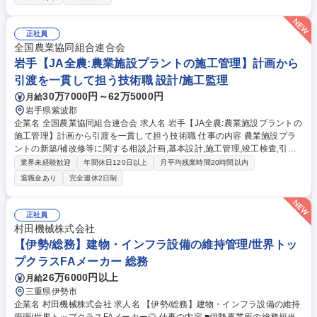
行を担っていただき、将来的には基幹職として、工場全体の課題解決に向
けた計画策定及び実行を行っていただきます。 食品工場の生産工程と設備
の連動部等を学び、実践経験を積める環境です。 募集職種 一般職【生産
正社員
技術】キユーピー各拠点の生産設備の導入・管理・運用/在宅制度有
全国農業協同組合連合会
岩手【JA全農:農業施設プラントの施工管理】計画から
引渡を一貫して担う技術職 設計/施工監理
30万7000円～62万5000円
月給
岩手県紫波郡
企業名 全国農業協同組合連合会 求人名 岩手【JA全農:農業施設プラントの
施工管理】計画から引渡を一貫して担う技術職 仕事の内容 農業施設プラ
ントの新築/補改修等に関する相談,計画,基本設計,施工管理,竣工検査,引渡
しまでをお任せ。施主であるJA等との協議を行いながら基本設計や概算金
業界未経験歓迎
年間休日120日以上
月平均残業時間20時間以内
額の算定,施工管理まで一貫して担当いただきます。 農業施設プラント
退職金あり
完全週休2日制
は、農産物の保管、加工、出荷などを支える重要な設備であり、日本の農
業を支える基盤の一つです。 （業務例）【施設建設の相談・提案】JA等
からの農業施設プラント建設に関する相談対応【計画・基本設計】設計条
正社員
件、設備機器仕様に関する要望整理【施工管理業務】施工業者決定後の施
村田機械株式会社
設建設契約対応【竣工検査・引渡し】建物、機械設備完成後の竣工検査 募
【伊勢/総務】建物・インフラ設備の維持管理/世界トッ
集職種 岩手【JA全農:農業施設プラントの施工管理】計画から引渡を一貫
プクラスFAメーカー 総務
して担う技術職
26万6000円以上
月給
三重県伊勢市
企業名 村田機械株式会社 求人名 【伊勢/総務】建物・インフラ設備の維持