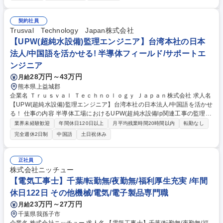
務/提案営業) 搾乳機器、自動給飼機に関して、営業所のサービスエンジニ
アや営業に対する技術支援・営業支援が業務となります。具体的には、問
い合わせ対応、新人への技術指導、機器の導入・修理サポート、機器の使
契約社員
用に対するフォロー・提案、カスタマーサポートが主な業務内容となりま
Trusval Technology Japan株式会社
す。 募集職種 【札幌/技術職】転勤無/土日祝休/賞与実績7.25ヶ月/電気工
【UPW(超純水設備)監理エンジニア】台湾本社の日本
事士資格保有者向け
法人/中国語を活かせる! 半導体フィールド/サポートエ
ンジニア
28万円～43万円
月給
熊本県上益城郡
企業名 Ｔｒｕｓｖａｌ Ｔｅｃｈｎｏｌｏｇｙ Ｊａｐａｎ株式会社 求人名
【UPW(超純水設備)監理エンジニア】台湾本社の日本法人/中国語を活かせ
る！ 仕事の内容 半導体工場におけるUPW(超純水設備lp関連工事の監理業
務を担当していただきます。主に工程管理・品質管理および協力会社との
業界未経験歓迎
年間休日120日以上
月平均残業時間20時間以内
転勤なし
調整業務などを行います。 ・工程・資材・人員の進捗管理のサポート ・
完全週休2日制
中国語
土日祝休み
工事品質管理および協力会社（下請け業者）の管理補助 ・顧客要望のヒア
リングおよび現地調査、要求仕様書の作成補助 ・協力会社への発注業務お
よび請求資料の確認 ・協力会社から提出される図面および関連資料の確認
正社員
・その他、上司から指示された業務 募集職種 【UPW(超純水設備)監理エ
株式会社ニッチュー
ンジニア】台湾本社の日本法人/中国語を活かせる！
【電気工事士】千葉/転勤無/夜勤無/福利厚生充実 /年間
休日122日 その他機械/電気/電子製品専門職
23万円～27万円
月給
千葉県我孫子市