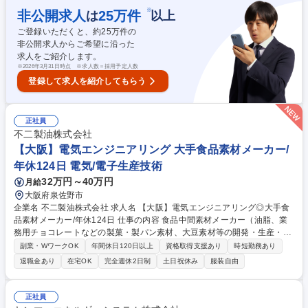
の新技術導入サポート(仕様検討・試運転・量産トライアル) (3)DX・予知
※
非公開求人
25
万件
は
以上
保全等のデジタル新技術導入 募集職種 【設備保全/高岡工場】モビリティ
ご登録いただくと、約
25
万件の
カンパニーへの変革を支える技術職/年休121日
非公開求人からご希望に沿った
求人をご紹介します。
※
2026年3月31日時点 ※求人数＝採用予定人数
登録して求人を紹介してもらう
正社員
不二製油株式会社
【大阪】電気エンジニアリング 大手食品素材メーカー/
年休124日 電気/電子生産技術
32万円～40万円
月給
大阪府泉佐野市
企業名 不二製油株式会社 求人名 【大阪】電気エンジニアリング◎大手食
品素材メーカー/年休124日 仕事の内容 食品中間素材メーカー（油脂、業
務用チョコレートなどの製菓・製パン素材、大豆素材等の開発・生産・販
売）である不二製油株式会社（大阪）にて以下業務をお任せします。 【新
副業・WワークOK
年間休日120日以上
資格取得支援あり
時短勤務あり
工場建設や設備の増設・取替に伴う電気計装に関連するエンジニアリング
退職金あり
在宅OK
完全週休2日制
土日祝休み
服装自由
業務】 ■電気設備(受変電設備・照明設備・電話・LANなど)の設計・工事
管理 ■計装設備(制御システム・センサ)の設計・工事管理。 ユーザーの立
場で、メーカー様やエンジニアリング会社様と各設備の仕様を取り決め、
正社員
図面チェック⇒施工管理⇒試運転⇒引渡しの流れで工場建設などの業務に