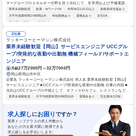
マーグループのエネルギー分野を担う当社にて、非常用および予備電源な
どに採用されている、学校・ホテル・病院・ビルなどの公共施設で活躍す
業界未経験歓迎
副業・WワークOK
年間休日120日以上
資格取得支援あり
る『発電機』のメンテナンス・定期点検等をご担当いただきます！ ■非常
月平均残業時間20時間以内
時短勤務あり
退職金あり
在宅OK
用発電機は非常時に稼働することが求められるため、定期的なメンテナン
完全週休2日制
土日祝休み
スが必要不可欠です。機械をより良い状態にキープするための定期点検、
消耗部品の交換、修理対応など予防保全の対応をお任せします。※他、見
正社員
積書・作業工程表・協力店に対する作業指示書の作成など事務作業 ■必要
ラッキーコーヒーマシン株式会社
な知識や技術は研修やOJT(まずは先輩とペアで業務)で身に着けていただ
業界未経験歓迎【岡山】サービスエンジニア UCCグル
きます。※資格取得における受験料の負担や報奨金制度もご用意 募集職種
【山口】サービスエンジニア/担当者＜発電機＞★地域限定勤務/在宅勤務
ープ/突発的な夜勤や出動無 機械フィールド/サポートエ
可
ンジニア
27万2000円～32万7000円
月給
岡山県岡山市中区
企業名 ラッキーコーヒーマシン株式会社 求人名 業界未経験歓迎【岡山】
サービスエンジニア★UCCグループ/突発的な夜勤や出動無 仕事の内容 ■
当社はUCCグループの中核として、オフィスやカフェ、レストランなどで
活躍する業務用コーヒーマシンのトータルソリューションを提供。そんな
業界未経験歓迎
月平均残業時間20時間以内
退職金あり
完全週休2日制
当社にて、各種コーヒー機器の点検・保守・メンテナンス等をお任せ。
【詳細】■定期点検業務 ■決められた手順に沿った点検・部品交換 ■故障内
容に応じた修理対応 ■新規マシンの設置作業 ★独り立ち後には、事前にア
求人探し
お困り
に
ですか？
サインされた現場への直行直帰も可能です。 ※修理依頼はコールセンター
業界トップクラスの求人件数から
に電話が入りその後振り分けられるため、緊急の呼び出しなどは発生いた
あなたの力を最大限に発揮できる
しません。 ※1日3～4案件、設置の場合を除き、1件1時間～1時間30分程
求人探しをお手伝いします。
度が基本となります。 募集職種 業界未経験歓迎【岡山】サービスエンジ