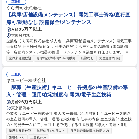
正社員
くら寿司株式会社
【兵庫/店舗設備メンテナンス】電気工事士資格/直行直
帰可/転勤なし 設備保全/メンテナンス
35万円以上
月給
大阪府貝塚市
企業名 くら寿司株式会社 求人名 【兵庫/店舗設備メンテナンス】電気工事
士資格/直行直帰可/転勤なし 仕事の内容 くら寿司店舗の設備（電気設備
等）店舗内システム機器の修理・メンテナンス業務をお任せします。 ※建
物の改変を伴う業務は含まない ■該当エリアのくら寿司店舗を中心に巡回
業界未経験歓迎
月平均残業時間20時間以内
転勤なし
完全週休2日制
し、導入時やメンテナンスなど幅広く業務に携わります■試用期間は先輩
に同行してOJTで業務習得。その後は自身のエリアが決まり、社有車を貸
与。ほぼ現場直行直帰の業務スタイルです■一人当たりの対応店舗は20店
正社員
舗程度で、店舗巡回による、設備・機器のメンテナンス・設備、機器の補
キユーピー株式会社
修、業者への依頼・進捗の確認等をお任せいたします。※宿泊を伴う出張
一般職【生産技術】キユーピー各拠点の生産設備の導
がまれにあります。 募集職種 【兵庫/店舗設備メンテナンス】電気工事士
入・管理・運用/在宅制度有 電気/電子生産技術
資格/直行直帰可/転勤なし
26万円以上
月給
東京都調布市
企業名 キユーピー株式会社 求人名 一般職【生産技術】キユーピー各拠点
の生産設備の導入・管理・運用/在宅制度有 仕事の内容 生産技術部 生産技
術・開発チームにて、当社工場で使用する生産設備の導入・管理・運用を
お任せします。入社後、2～3週間は工場実習をする予定となります。
業界未経験歓迎
年間休日120日以上
月平均残業時間20時間以内
【業務内容】 ご入社直後は、工場生産設備のメンテナンスや改善業務の実
退職金あり
土日祝休み