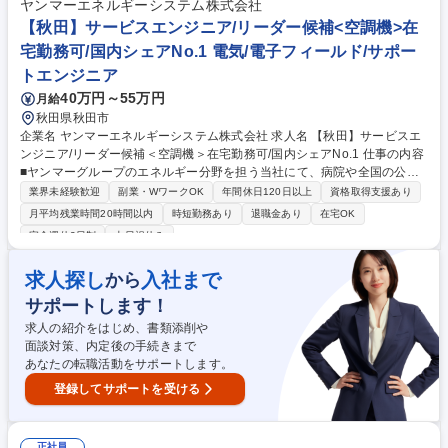
ヤンマーエネルギーシステム株式会社
担当(ユーティリティー・建屋保全)3交替/異業界歓迎
【秋田】サービスエンジニア/リーダー候補<空調機>在
宅勤務可/国内シェアNo.1 電気/電子フィールド/サポー
トエンジニア
40万円～55万円
月給
秋田県秋田市
企業名 ヤンマーエネルギーシステム株式会社 求人名 【秋田】サービスエ
ンジニア/リーダー候補＜空調機＞在宅勤務可/国内シェアNo.1 仕事の内容
■ヤンマーグループのエネルギー分野を担う当社にて、病院や全国の公立
小・中学校5400校(18700台以上)に導入されている国内TOPクラスのシェ
業界未経験歓迎
副業・WワークOK
年間休日120日以上
資格取得支援あり
アを誇る『空調機』のメンテナンス・定期点検等をご担当いただきます。
月平均残業時間20時間以内
時短勤務あり
退職金あり
在宅OK
■機械をより良い状態でご使用いただくために、協力会社さんと共に定期
完全週休2日制
土日祝休み
点検、消耗部品の交換といったアフターサービスを提供する業務です。 ■
長きに渡って製品を使用してくださるお客様には機器の更新提案なども実
求人探し
入社まで
から
施。他、見積作成・部品手配・書類作成(報告書類)の事務作業など。 ■必
要な知識や技術は研修やOJT(まずは先輩とペアで業務)で身に着けていた
サポートします！
だきます。※資格取得における受験料の負担や報奨金制度もご用意 募集職
求人の紹介をはじめ、書類添削や
種 【秋田】サービスエンジニア/リーダー候補＜空調機＞在宅勤務可/国内
面談対策、内定後の手続きまで
シェアNo.1
あなたの転職活動をサポートします。
登録してサポートを受ける
正社員