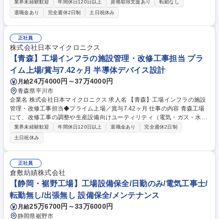
入された機械の点検・修理業務をお任せいたします。常に先輩とペアで動
業界未経験歓迎
年間休日120日以上
資格取得支援あり
転勤なし
くため安心して高度な技術を習得できる環境が整っています。 ■全国およ
退職金あり
完全週休2日制
土日祝休み
びアジア圏の顧客工場における冷間鍛造機の定期点検、メンテナンスおよ
び故障対応■機械全体の分解・清掃・精度回復を行うオーバーホール業務
（自社工場内作業あり）■顧客先への定期的な出張対応（基本2名1組のペ
正社員
アで対応）■見積作成や部品発注等の事務作業は専用部署が対応するた
株式会社日本マイクロニクス
め、サービスエンジニアとして機械対応の現場作業に専念できます。【業
【青森】工場インフラの施設管理・改修工事担当 プラ
務内容の変更範囲】当社の指定する業務 募集職種 春日井市【冷間鍛造機
イム上場/賞与7.42ヶ月 半導体デバイス設計
の点検・修理】米国老舗製造メーカー子会社/海外出張有
24万4000円～37万4000円
月給
青森県平川市
企業名 株式会社日本マイクロニクス 求人名 【青森】工場インフラの施設
管理・改修工事担当◆プライム上場／賞与7.42ヶ月 仕事の内容 青森工場
にて、改修工事の調整や生産設備向けユーティリティ（電気・ガス・水
等）の供給計画、インフラの維持管理を担当します。工場の安定稼働と高
業界未経験歓迎
年間休日120日以上
退職金あり
完全週休2日制
品質な製造を支える、やりがいのある重要ポジションです。 (1)社内各部
土日祝休み
署からの工事依頼・受付対応 (2)設備仕様に基づく用力条件の精査、接続
計画・負荷検討 (3)クリーンルーム内工事の施工条件確認・調整、業者対
応 (4)工場インフラの保全・維持管理、省エネ活動 (5)トラブル時の初動対
正社員
応・原因調査 ※入社後は通常勤務ですが、生産状況により将来的に日勤・
倉敷紡績株式会社
夜勤の交代勤務をお願いする場合があります。 募集職種 【青森】工場イ
【静岡・裾野工場】工場設備保全/日勤のみ/電気工事士/
ンフラの施設管理・改修工事担当◆プライム上場／賞与7.42ヶ月
転勤無し/出張無し 設備保全/メンテナンス
25万6700円～33万6000円
月給
静岡県裾野市