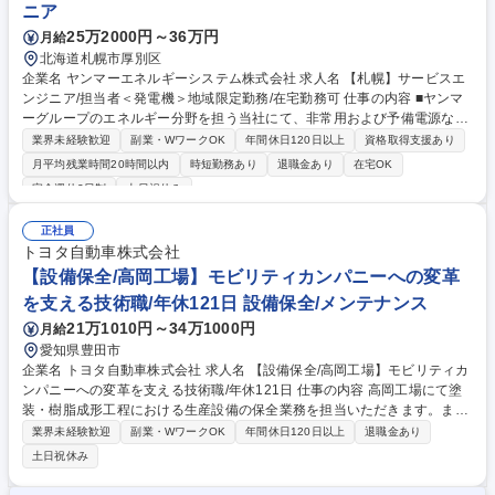
ニア
25万2000円～36万円
月給
北海道札幌市厚別区
企業名 ヤンマーエネルギーシステム株式会社 求人名 【札幌】サービスエ
ンジニア/担当者＜発電機＞地域限定勤務/在宅勤務可 仕事の内容 ■ヤンマ
ーグループのエネルギー分野を担う当社にて、非常用および予備電源など
に採用されている、学校・ホテル・病院・ビルなどの公共施設で活躍する
業界未経験歓迎
副業・WワークOK
年間休日120日以上
資格取得支援あり
『発電機』のメンテナンス・定期点検等をご担当いただきます。 ■非常用
月平均残業時間20時間以内
時短勤務あり
退職金あり
在宅OK
発電機は非常時に稼働することが求められるため、定期的なメンテナンス
完全週休2日制
土日祝休み
が必要不可欠です。機械をより良い状態にキープするための定期点検、消
耗部品の交換、修理対応など予防保全の対応をお任せします。※他、見積
正社員
書・作業工程表・協力店に対する作業指示書の作成など事務作業 ■必要な
トヨタ自動車株式会社
知識や技術は研修やOJT(まずは先輩とペアで業務)で身に着けていただき
【設備保全/高岡工場】モビリティカンパニーへの変革
ます。※資格取得における受験料の負担や報奨金制度もご用意 募集職種
【札幌】サービスエンジニア/担当者＜発電機＞地域限定勤務/在宅勤務可
を支える技術職/年休121日 設備保全/メンテナンス
21万1010円～34万1000円
月給
愛知県豊田市
企業名 トヨタ自動車株式会社 求人名 【設備保全/高岡工場】モビリティカ
ンパニーへの変革を支える技術職/年休121日 仕事の内容 高岡工場にて塗
装・樹脂成形工程における生産設備の保全業務を担当いただきます。ま
た、DXや予知保全といったデジタル技術を活用し、設備トラブルの未然
業界未経験歓迎
副業・WワークOK
年間休日120日以上
退職金あり
防止や効率的な保全体制の構築にも取り組んでいただきます。 【入社直
土日祝休み
後】※建物の改変を伴う業務は含まない (1)塗装・樹脂成形の製造工程に
おける設備保全(点検・修理・製作) (2)生産設備の新設・改造・自動化など