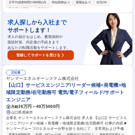
躍する『発電機』のメンテナンス・定期点検等をご担当いただきます。 ■
月平均残業時間20時間以内
時短勤務あり
退職金あり
在宅OK
非常用発電機は非常時に稼働することが求められるため、定期的なメンテ
完全週休2日制
土日祝休み
ナンスが必要不可欠です。機械をより良い状態にキープするための定期点
検、消耗部品の交換、修理対応など予防保全の対応をお任せします。※
求人探し
入社まで
から
他、見積書・作業工程表・協力店に対する作業指示書の作成など事務作業
■必要な知識や技術は研修やOJT(まずは先輩とペアで業務)で身に着けてい
サポートします！
ただきます。※資格取得における受験料の負担や報奨金制度もご用意 募集
求人の紹介をはじめ、書類添削や
職種 【札幌】サービスエンジニア/リーダー候補＜発電機＞地域限定勤務/
面談対策、内定後の手続きまで
在宅勤務可
あなたの転職活動をサポートします。
登録してサポートを受ける
正社員
ヤンマーエネルギーシステム株式会社
【山口】サービスエンジニア/リーダー候補<発電機>地
域限定勤務/在宅勤務可 電気/電子フィールド/サポート
エンジニア
36万円～49万5000円
月給
山口県周南市
企業名 ヤンマーエネルギーシステム株式会社 求人名 【山口】サービスエ
ンジニア/リーダー候補＜発電機＞地域限定勤務/在宅勤務可 仕事の内容 ■
ヤンマーグループのエネルギー分野を担う当社にて、非常用および予備電
源などに採用されている、学校・ホテル・病院・ビルなどの公共施設で活
業界未経験歓迎
副業・WワークOK
年間休日120日以上
資格取得支援あり