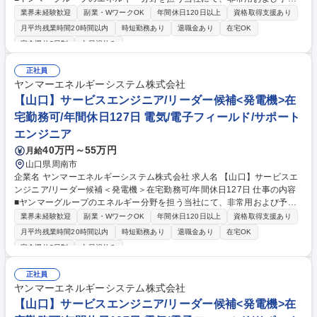
電源などに採用されている、学校・ホテル・病院・ビルなどの公共施設で
業界未経験歓迎
副業・WワークOK
年間休日120日以上
資格取得支援あり
活躍する『発電機』のメンテナンス・定期点検等をご担当いただきます。
月平均残業時間20時間以内
時短勤務あり
退職金あり
在宅OK
■非常用発電機は非常時に稼働することが求められるため、定期的なメン
完全週休2日制
土日祝休み
テナンスが必要不可欠です。機械をより良い状態にキープするための定期
点検、消耗部品の交換、修理対応など予防保全の対応をお任せします。※
正社員
他、見積書・作業工程表・協力店に対する作業指示書の作成など事務作業
ヤンマーエネルギーシステム株式会社
■必要な知識や技術は研修やOJT(まずは先輩とペアで業務)で身に着けてい
【山口】サービスエンジニア/リーダー候補<発電機>在
ただきます。※資格取得における受験料の負担や報奨金制度もご用意 募集
職種 【札幌】サービスエンジニア/リーダー候補＜発電機＞在宅勤務可/年
宅勤務可/年間休日127日 電気/電子フィールド/サポート
間休日127日
エンジニア
40万円～55万円
月給
山口県周南市
企業名 ヤンマーエネルギーシステム株式会社 求人名 【山口】サービスエ
ンジニア/リーダー候補＜発電機＞在宅勤務可/年間休日127日 仕事の内容
■ヤンマーグループのエネルギー分野を担う当社にて、非常用および予備
電源などに採用されている、学校・ホテル・病院・ビルなどの公共施設で
業界未経験歓迎
副業・WワークOK
年間休日120日以上
資格取得支援あり
活躍する『発電機』のメンテナンス・定期点検等をご担当いただきます。
月平均残業時間20時間以内
時短勤務あり
退職金あり
在宅OK
■非常用発電機は非常時に稼働することが求められるため、定期的なメン
完全週休2日制
土日祝休み
テナンスが必要不可欠です。機械をより良い状態にキープするための定期
点検、消耗部品の交換、修理対応など予防保全の対応をお任せします。※
正社員
他、見積書・作業工程表・協力店に対する作業指示書の作成など事務作業
ヤンマーエネルギーシステム株式会社
■必要な知識や技術は研修やOJT(まずは先輩とペアで業務)で身に着けてい
【山口】サービスエンジニア/リーダー候補<発電機>在
ただきます。※資格取得における受験料の負担や報奨金制度もご用意 募集