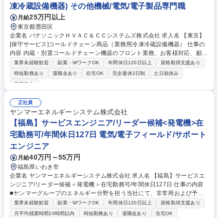
等も多いため、開発志向の方よりも現場志向のある方やお客様から直接感
凍冷蔵設備機器) その他機械/電気/電子製品専門職
謝の言葉が聞きたい方などが向いています。 募集職種 【境港】フィール
25万円以上
月給
ドエンジニア★海を舞台に地域貢献/世界的船舶機器メーカー
東京都墨田区
企業名 パナソニックＨＶＡＣ＆ＣＣシステムズ株式会社 求人名 【東京】
[保守サービス]コールドチェーン商品（業務用冷凍冷蔵設備機器） 仕事の
内容 内蔵・別置コールドチェーン機器のフロント業務、お客様対応、顧客
接点強化推進や保守、整備営業担当、サービス委託会社管理指導をお任せ
業界未経験歓迎
副業・WワークOK
年間休日120日以上
資格取得支援あり
いたします。 【具体的には】■修理件名管理（見積、部品手配、進捗管
時短勤務あり
退職金あり
在宅OK
完全週休2日制
土日祝休み
理）■検収売上業務■委託会社管理（進捗管理、技術指導、各種業務指導、
服装自由
部品管理、貸出機管理）■品質管理（現場技術対応、工場との技術調整、
品質クレーム対応）■顧客対応（各種問合せ、技術相談、クレーム 対応）
正社員
■保守・整備提案活動※実際に修理をするサービスマンではなく、フロン
ヤンマーエネルギーシステム株式会社
ト業務、提案活動、サービス委託会社の管理や技術相談を担当します。 募
【福島】サービスエンジニア/リーダー候補<発電機>在
集職種 【東京】[保守サービス]コールドチェーン商品（業務用冷凍冷蔵設
備機器）
宅勤務可/年間休日127日 電気/電子フィールド/サポート
エンジニア
40万円～55万円
月給
福島県いわき市
企業名 ヤンマーエネルギーシステム株式会社 求人名 【福島】サービスエ
ンジニア/リーダー候補＜発電機＞在宅勤務可/年間休日127日 仕事の内容
■ヤンマーグループのエネルギー分野を担う当社にて、非常用および予備
電源などに採用されている、学校・ホテル・病院・ビルなどの公共施設で
業界未経験歓迎
副業・WワークOK
年間休日120日以上
資格取得支援あり
活躍する『発電機』のメンテナンス・定期点検等をご担当いただきます。
月平均残業時間20時間以内
時短勤務あり
退職金あり
在宅OK