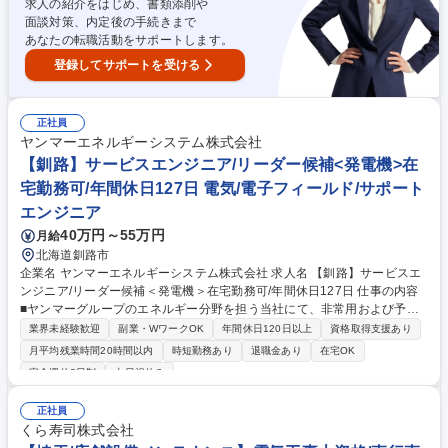
求人の紹介をはじめ、書類添削や
面談対策、内定後の手続きまで
あなたの転職活動をサポートします。
登録してサポートを受ける
正社員
ヤンマーエネルギーシステム株式会社
【釧路】サービスエンジニア/リーダー候補<発電機>在
宅勤務可/年間休日127日 電気/電子フィールド/サポート
エンジニア
40万円～55万円
月給
北海道釧路市
企業名 ヤンマーエネルギーシステム株式会社 求人名 【釧路】サービスエ
ンジニア/リーダー候補＜発電機＞在宅勤務可/年間休日127日 仕事の内容
■ヤンマーグループのエネルギー分野を担う当社にて、非常用および予備
電源などに採用されている、学校・ホテル・病院・ビルなどの公共施設で
業界未経験歓迎
副業・WワークOK
年間休日120日以上
資格取得支援あり
活躍する『発電機』のメンテナンス・定期点検等をご担当いただきます。
月平均残業時間20時間以内
時短勤務あり
退職金あり
在宅OK
■非常用発電機は非常時に稼働することが求められるため、定期的なメン
完全週休2日制
土日祝休み
テナンスが必要不可欠です。機械をより良い状態にキープするための定期
点検、消耗部品の交換、修理対応など予防保全の対応をお任せします。※
正社員
他、見積書・作業工程表・協力店に対する作業指示書の作成など事務作業
くら寿司株式会社
■必要な知識や技術は研修やOJT(まずは先輩とペアで業務)で身に着けてい