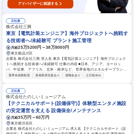
ニア★UCCグループ/突発的な夜勤や出動無
アドバイザーに相談する
正社員
株式会社三興
東京【電気計装エンジニア】海外プロジェクトへ挑戦す
る技術者へ/未経験可 プラント施工管理
25万5200円～38万8000円
月給
東京都品川区
企業名 株式会社三興 求人名 東京【電気計装エンジニア】海外プロジェク
トへ挑戦する技術者へ/未経験可 仕事の内容 ■日本、アジア、ヨーロッ
パ、中近東、アフリカ、北米・南米など、世界各地のエネルギープラント
（電気・ガス）や大型化学プラントの新設・大規模保全プロジェクトに携
業界未経験歓迎
資格取得支援あり
退職金あり
土日祝休み
わっていただきます ■参加人数が1,000名を超える大規模プロジェクトへ
参画する機会があります■プラント設備が安全に動き、正確に監視・制御
できるよう「計測制御（計装）分野」のプラントエンジニアとして、現場
正社員
計器・制御盤の配置や配線・配管の設計から、工事の管理（施工管理）、
株式会社たのしいミュージアム
完成後のチェックまで担当します■近年は、脱炭素に貢献する新エネルギ
【テクニカルサポート(設備保守)】体験型エンタメ施設
ープラントや、半導体をはじめとした先端材料製造施設のプロジェクトも
の安定運営を支える 設備保全/メンテナンス
増加しています 募集職種 東京【電気計装エンジニア】海外プロジェクト
35万円～60万円
月給
へ挑戦する技術者へ/未経験可
東京都渋谷区
企業名 株式会社たのしいミュージアム 求人名 【テクニカルサポート（設