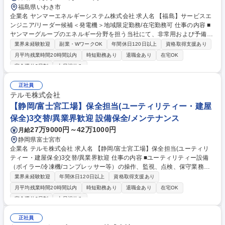
福島県いわき市
企業名 ヤンマーエネルギーシステム株式会社 求人名 【福島】サービスエ
ンジニア/リーダー候補＜発電機＞地域限定勤務/在宅勤務可 仕事の内容 ■
ヤンマーグループのエネルギー分野を担う当社にて、非常用および予備電
源などに採用されている、学校・ホテル・病院・ビルなどの公共施設で活
業界未経験歓迎
副業・WワークOK
年間休日120日以上
資格取得支援あり
躍する『発電機』のメンテナンス・定期点検等をご担当いただきます。 ■
月平均残業時間20時間以内
時短勤務あり
退職金あり
在宅OK
非常用発電機は非常時に稼働することが求められるため、定期的なメンテ
完全週休2日制
土日祝休み
ナンスが必要不可欠です。機械をより良い状態にキープするための定期点
検、消耗部品の交換、修理対応など予防保全の対応をお任せします。※
正社員
他、見積書・作業工程表・協力店に対する作業指示書の作成など事務作業
テルモ株式会社
■必要な知識や技術は研修やOJT(まずは先輩とペアで業務)で身に着けてい
【静岡/富士宮工場】保全担当(ユーティリティー・建屋
ただきます。※資格取得における受験料の負担や報奨金制度もご用意 募集
職種 【福島】サービスエンジニア/リーダー候補＜発電機＞地域限定勤務/
保全)3交替/異業界歓迎 設備保全/メンテナンス
在宅勤務可
27万9000円～42万1000円
月給
静岡県富士宮市
企業名 テルモ株式会社 求人名 【静岡/富士宮工場】保全担当(ユーティリ
ティー・建屋保全)3交替/異業界歓迎 仕事の内容 ■ユーティリティー設備
（ボイラー/冷凍機/コンプレッサー等）の操作、監視、点検、保守業務の
実施■工場建物の維持管理に関する改修、修繕工事■空調設備の維持管理に
業界未経験歓迎
年間休日120日以上
資格取得支援あり
関する改修、修繕工事■衛生設備の維持管理に 関する法令点検、修繕工事
月平均残業時間20時間以内
時短勤務あり
退職金あり
在宅OK
■エレベータ―設備の維持管理に関する法令点検、修繕工事■新規設備導入
完全週休2日制
土日祝休み
や更新に関する仕様の取り纏め、発注、導入工事※関連各課や外部業者と
の業務調整を行う。 ■勤務時間：3交替勤務(週単位シフト)【1】8:00～16:
正社員
15【2】16:00～0:15【3】0:00～8:15 募集職種 【静岡/富士宮工場】保全