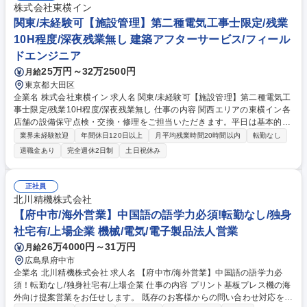
株式会社東横イン
関東/未経験可【施設管理】第二種電気工事士限定/残業
10H程度/深夜残業無し 建築アフターサービス/フィール
ドエンジニア
25万円～32万2500円
月給
東京都大田区
企業名 株式会社東横イン 求人名 関東/未経験可【施設管理】第二種電気工
事士限定/残業10H程度/深夜残業無し 仕事の内容 関西エリアの東横イン各
店舗の設備保守点検・交換・修理をご担当いただきます。平日は基本的に
出張ベース（日帰り・宿泊ともに有り）での働き方となるため、出張に問
業界未経験歓迎
年間休日120日以上
月平均残業時間20時間以内
転勤なし
題がない方からのご応募をお待ちしております。 【具体的な業務内容】※
退職金あり
完全週休2日制
土日祝休み
建物の改変を伴う業務は含まない 基本的に2名体制で、担当エリアの東横
インホテルの設備保守点検をお任せします。消防設備・防火対象物・ボイ
ラーや給水装置などの点検及び報告をお任せします。日帰りや、宿泊を伴
正社員
う出張スケジュールは裁量をもって自分で決められることが多く、プライ
北川精機株式会社
ベートの予定も立てやすい点が魅力の１つです。 募集職種 関東/未経験可
【府中市/海外営業】中国語の語学力必須!転勤なし/独身
【施設管理】第二種電気工事士限定/残業10H程度/深夜残業無し
社宅有/上場企業 機械/電気/電子製品法人営業
26万4000円～31万円
月給
広島県府中市
企業名 北川精機株式会社 求人名 【府中市/海外営業】中国語の語学力必
須！転勤なし/独身社宅有/上場企業 仕事の内容 プリント基板プレス機の海
外向け提案営業をお任せします。 既存のお客様からの問い合わせ対応を起