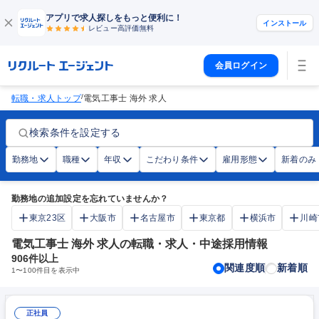
アプリで求人探しをもっと便利に！
インストール
レビュー高評価
無料
会員ログイン
/
転職・求人トップ
電気工事士 海外 求人
検索条件を設定する
勤務地
職種
年収
こだわり条件
雇用形態
新着のみ
勤務地の追加設定を忘れていませんか？
東京23区
大阪市
名古屋市
東京都
横浜市
川崎
電気工事士 海外 求人の転職・求人・中途採用情報
906
件以上
関連度順
新着順
1
〜
100
件目を表示中
正社員