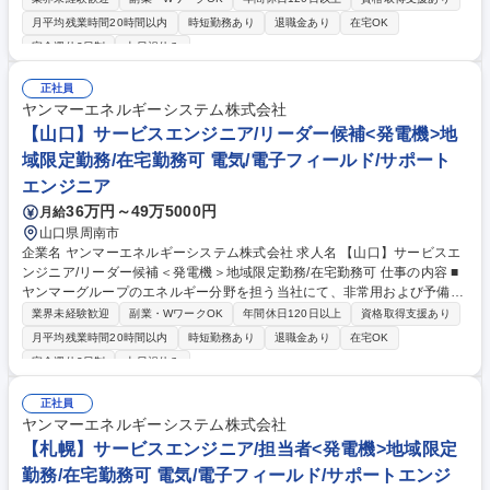
躍する『発電機』のメンテナンス・定期点検等をご担当いただきます。 ■
月平均残業時間20時間以内
時短勤務あり
退職金あり
在宅OK
非常用発電機は非常時に稼働することが求められるため、定期的なメンテ
完全週休2日制
土日祝休み
ナンスが必要不可欠です。機械をより良い状態にキープするための定期点
検、消耗部品の交換、修理対応など予防保全の対応をお任せします。※
正社員
他、見積書・作業工程表・協力店に対する作業指示書の作成など事務作業
ヤンマーエネルギーシステム株式会社
■必要な知識や技術は研修やOJT(まずは先輩とペアで業務)で身に着けてい
【山口】サービスエンジニア/リーダー候補<発電機>地
ただきます。※資格取得における受験料の負担や報奨金制度もご用意 募集
職種 【山口】サービスエンジニア/リーダー候補＜発電機＞地域限定勤務/
域限定勤務/在宅勤務可 電気/電子フィールド/サポート
在宅勤務可
エンジニア
36万円～49万5000円
月給
山口県周南市
企業名 ヤンマーエネルギーシステム株式会社 求人名 【山口】サービスエ
ンジニア/リーダー候補＜発電機＞地域限定勤務/在宅勤務可 仕事の内容 ■
ヤンマーグループのエネルギー分野を担う当社にて、非常用および予備電
源などに採用されている、学校・ホテル・病院・ビルなどの公共施設で活
業界未経験歓迎
副業・WワークOK
年間休日120日以上
資格取得支援あり
躍する『発電機』のメンテナンス・定期点検等をご担当いただきます！ ■
月平均残業時間20時間以内
時短勤務あり
退職金あり
在宅OK
非常用発電機は非常時に稼働することが求められるため、定期的なメンテ
完全週休2日制
土日祝休み
ナンスが必要不可欠です。機械をより良い状態にキープするための定期点
検、消耗部品の交換、修理対応など予防保全の対応をお任せします。※
正社員
他、見積書・作業工程表・協力店に対する作業指示書の作成など事務作業
ヤンマーエネルギーシステム株式会社
■必要な知識や技術は研修やOJT(まずは先輩とペアで業務)で身に着けてい
【札幌】サービスエンジニア/担当者<発電機>地域限定
ただきます。※資格取得における受験料の負担や報奨金制度もご用意 募集
職種 【山口】サービスエンジニア/リーダー候補＜発電機＞地域限定勤務/
勤務/在宅勤務可 電気/電子フィールド/サポートエンジ
在宅勤務可