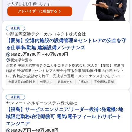
【福島】サービスエンジニア/担当者＜発電機＞地域限定勤務/在宅勤務可
求人探しをお手伝いします。
アドバイザーに相談する
正社員
中部国際空港テクニカルコネクト株式会社
【愛知】空港内施設の設備管理※セントレアの安全を守
る仕事/転勤無 建築設備メンテナンス
25万8700円～40万8700円
月給
愛知県常滑市
企業名 中部国際空港テクニカルコネクト株式会社 求人名 【愛知】空港内
施設の設備管理※セントレアの安全を守る仕事/転勤無 仕事の内容 セント
レア内施設の設計から施工、完成後の運用・メンテナンスまでをワンスト
ップで担う当社にて、設備管理スタッフとして施設の維持・管理業務を行
年間休日120日以上
転勤なし
退職金あり
在宅OK
完全週休2日制
っていただきます。 ※変更の範囲：会社の定める業務 【具体的業務】 (1)
設備集中監視センター内業務： ・設備集中監視センターにて、各種設備の
運転・監視 ・設備集中監視センターにて、作業受付（電話応答、作業腕
正社員
章・鍵等の貸出・返却など含む） ・各種データ入力、データ管理 ※設備
ヤンマーエネルギーシステム株式会社
集中監視センターは当社本社内にございます。 募集職種 【愛知】空港内
【福島】サービスエンジニア/リーダー候補<発電機>地
施設の設備管理※セントレアの安全を守る仕事/転勤無
域限定勤務/在宅勤務可 電気/電子フィールド/サポート
エンジニア
36万円～49万5000円
月給