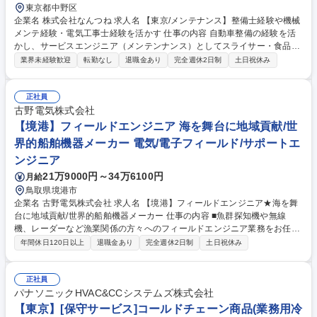
東京都中野区
企業名 株式会社なんつね 求人名 【東京/メンテナンス】整備士経験や機械
メンテ経験・電気工事士経験を活かす 仕事の内容 自動車整備の経験を活
かし、サービスエンジニア（メンテンナンス）としてスライサー・食品加
工機械を含む高度なメンテナンス業務や、生産性向上を見据えた最適なご
業界未経験歓迎
転勤なし
退職金あり
完全週休2日制
土日祝休み
提案業務をお任せします◎ ■担当エリアの顧客訪問（社用車使用） ■食肉
スライサー等の定期点検、部品交換、修理 ■作業報告書の作成 ※自動車整
備で培った工具の取り扱いスキルがそのまま活かせます。 ※重整備のよう
正社員
な油まみれの作業はなく、空調の効いた屋内作業が中心です。 【研修】大
古野電気株式会社
阪本社での1年間の研修を経て、確かな技術を身につけた上で東京拠点に
【境港】フィールドエンジニア 海を舞台に地域貢献/世
配属となります（転居を伴う場合は、引っ越し代や社宅代など会社が全面
界的船舶機器メーカー 電気/電子フィールド/サポートエ
的にサポート） 募集職種 【東京/メンテナンス】整備士経験や機械メンテ
ンジニア
経験・電気工事士経験を活かす
21万9000円～34万6100円
月給
鳥取県境港市
企業名 古野電気株式会社 求人名 【境港】フィールドエンジニア★海を舞
台に地域貢献/世界的船舶機器メーカー 仕事の内容 ■魚群探知機や無線
機、レーダーなど漁業関係の方々へのフィールドエンジニア業務をお任
せ。海産物はその地域の名産となるため、その多くがフルノの機器で獲ら
年間休日120日以上
退職金あり
完全週休2日制
土日祝休み
れるという「地域経済を支える」役割を担っています。 【顧客】船主様、
漁業会社様、造船会社様 【業務】定期メンテナンス、緊急時の修理対応、
新規製品の船舶への据付/調整、協力先代理店への技術指導や部品支援など
正社員
(半分以上が外勤業務)※建物の改変業務無 【場所】屋外や船上(動作確認の
パナソニックHVAC&CCシステムズ株式会社
ために一緒に海上へ繰り出すことも) ★外出や出張し、屋外での船上作業
【東京】[保守サービス]コールドチェーン商品(業務用冷