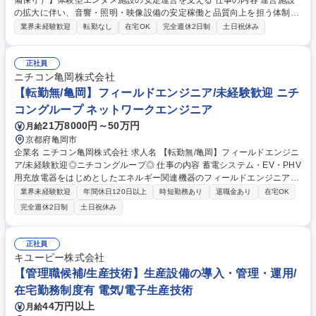
備保守）】体験型エンタメ施設の安定運営を支える 仕事の内容 運営施設
の拡大に伴い、音響・照明・映像設備の安定稼働と品質向上を担う体制を
強化。音響・照明・映像設備の保守対応、原因分析、再発防止策の実行を
業界未経験歓迎
転勤なし
在宅OK
完全週休2日制
土日祝休み
お任せします。 【日常業務】■館内設備（音響／照明／映像等）の点検・
保守■不具合発生時の原因特定、復旧対応■店舗スタッフからの報告整理、
優先度判断 ■外部ベンダーとの連携・調整【改善業務】■設備トラブルの
正社員
傾向分析 ・再発防止策の立案・実行■運用フローの見直し・最適化■新規
ニチコン亀岡株式会社
設備導入時の技術確認・設計補助■複数拠点の設備運用の標準化 募集職種
【転勤無/亀岡】フィールドエンジニア/未経験歓迎 ニチ
【テクニカルサポート（設備保守）】体験型エンタメ施設の安定運営を支
コングループ ネットワークエンジニア
える
21万8000円～50万円
月給
京都府亀岡市
企業名 ニチコン亀岡株式会社 求人名 【転勤無/亀岡】フィールドエンジニ
ア/未経験歓迎◎ニチコングループ◎ 仕事の内容 蓄電システム・EV・PHV
用充放電器をはじめとしたエネルギー関連機器のフィールドエンジニア業
務をお任せします。入社後はOJTをメインに業務に慣れていただきます。
業界未経験歓迎
年間休日120日以上
時短勤務あり
退職金あり
在宅OK
【具体的には】■現場での不具合調査・原因究明・修理対応：製品の挙動
完全週休2日制
土日祝休み
確認、部品交換、解析などを実施し、正常稼働まで支援■施工業者への技
術支援・アドバイス：施工方法や設置環境に関する相談への対応、技術的
なサポート■お客様相談センターでのバックオフィス業務：社内関係部署
正社員
と連携し、現場対応の優先度調整や技術情報の共有 募集職種 【転勤無/亀
キユーピー株式会社
岡】フィールドエンジニア/未経験歓迎◎ニチコングループ◎
【管理職候補/生産技術】生産設備の導入・管理・運用/
在宅勤務制度有 電気/電子生産技術
44万円以上
月給