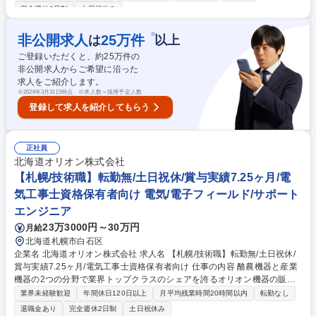
■非常用発電機は非常時に稼働することが求められるため、定期的なメン
完全週休2日制
土日祝休み
テナンスが必要不可欠です。機械をより良い状態にキープするための定期
点検、消耗部品の交換、修理対応など予防保全の対応をお任せします。※
※
非公開求人
25
万件
は
以上
他、見積書・作業工程表・協力店に対する作業指示書の作成など事務作業
■必要な知識や技術は研修やOJT(まずは先輩とペアで業務)で身に着けてい
ご登録いただくと、約
25
万件の
ただきます。※資格取得における受験料の負担や報奨金制度もご用意 募集
非公開求人からご希望に沿った
職種 【福島】サービスエンジニア/リーダー候補＜発電機＞在宅勤務可/年
求人をご紹介します。
間休日127日
※
2026年3月31日時点 ※求人数＝採用予定人数
登録して求人を紹介してもらう
正社員
北海道オリオン株式会社
【札幌/技術職】転勤無/土日祝休/賞与実績7.25ヶ月/電
気工事士資格保有者向け 電気/電子フィールド/サポート
エンジニア
23万3000円～30万円
月給
北海道札幌市白石区
企業名 北海道オリオン株式会社 求人名 【札幌/技術職】転勤無/土日祝休/
賞与実績7.25ヶ月/電気工事士資格保有者向け 仕事の内容 酪農機器と産業
機器の2つの分野で業界トップクラスのシェアを誇るオリオン機器の販売
会社である当社にて下記業務をお任せいたします。 【具体的な業務内容】
業界未経験歓迎
年間休日120日以上
月平均残業時間20時間以内
転勤なし
■MP/SAS/CFサポートグループ(搾乳施設全般と給餌/哺乳機器に関わる業
退職金あり
完全週休2日制
土日祝休み