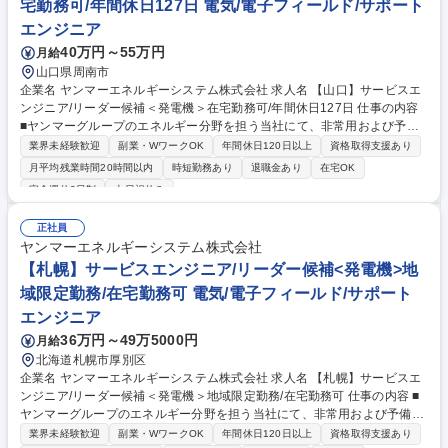
職種 【山口】サービスエンジニア/リーダー候補＜発電機＞在宅勤務可/年
宅勤務可/年間休日127日 電気/電子フィールド/サポート
間休日127日
エンジニア
40万円～55万円
月給
山口県周南市
企業名 ヤンマーエネルギーシステム株式会社 求人名 【山口】サービスエ
ンジニア/リーダー候補＜発電機＞在宅勤務可/年間休日127日 仕事の内容
■ヤンマーグループのエネルギー分野を担う当社にて、非常用および予備
電源などに採用されている、学校・ホテル・病院・ビルなどの公共施設で
業界未経験歓迎
副業・WワークOK
年間休日120日以上
資格取得支援あり
活躍する『発電機』のメンテナンス・定期点検等をご担当いただきます！
月平均残業時間20時間以内
時短勤務あり
退職金あり
在宅OK
■非常用発電機は非常時に稼働することが求められるため、定期的なメン
完全週休2日制
土日祝休み
テナンスが必要不可欠です。機械をより良い状態にキープするための定期
点検、消耗部品の交換、修理対応など予防保全の対応をお任せします。※
正社員
他、見積書・作業工程表・協力店に対する作業指示書の作成など事務作業
ヤンマーエネルギーシステム株式会社
■必要な知識や技術は研修やOJT(まずは先輩とペアで業務)で身に着けてい
【札幌】サービスエンジニア/リーダー候補<発電機>地
ただきます。※資格取得における受験料の負担や報奨金制度もご用意 募集
職種 【山口】サービスエンジニア/リーダー候補＜発電機＞在宅勤務可/年
域限定勤務/在宅勤務可 電気/電子フィールド/サポート
間休日127日
エンジニア
36万円～49万5000円
月給
北海道札幌市厚別区
企業名 ヤンマーエネルギーシステム株式会社 求人名 【札幌】サービスエ
ンジニア/リーダー候補＜発電機＞地域限定勤務/在宅勤務可 仕事の内容 ■
ヤンマーグループのエネルギー分野を担う当社にて、非常用および予備電
源などに採用されている、学校・ホテル・病院・ビルなどの公共施設で活
業界未経験歓迎
副業・WワークOK
年間休日120日以上
資格取得支援あり