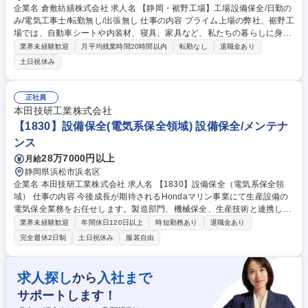
企業名 倉敷紡績株式会社 求人名 【静岡・裾野工場】工場設備保全/日勤の
み/電気工事士/転勤無し/出張無し 仕事の内容 プライム上場の弊社、裾野工
場では、自動車シートや内装材、寝具、家具など、私たちの暮らしに身近
な製品に使われる軟質ウレタンフォームやフレームラミネート加工製品を
業界未経験歓迎
月平均残業時間20時間以内
転勤なし
退職金あり
製造しています。 本ポジションでは、電気工事士資格を活かし、工場内の
土日祝休み
電気設備・ユーティリティ設備の保守点検や維持管理、生産設備の保全業
務を担当。ものづくりを支える“工場のインフラ”として、生産の安定稼働
と品質を守る重要な役割を担います。優れたクッション性や吸音性を持つ
正社員
素材は、自動車・住宅・産業分野など幅広い業界で活用されており、安定
本田技研工業株式会社
した需要を誇ります。 募集職種 【静岡・裾野工場】工場設備保全/日勤の
【1830】設備保全(電気系保全領域) 設備保全/メンテナ
み/電気工事士/転勤無し/出張無し
ンス
28万7000円以上
月給
静岡県浜松市浜名区
企業名 本田技研工業株式会社 求人名 【1830】設備保全（電気系保全領
域） 仕事の内容 今後成長が期待されるHondaマリン事業にて生産設備の
電気保全業務をお任せします。製造部門、機械保全、生産技術と連携しな
がら設備の安定稼働を支えることが求められます。 1. 設備メンテナンス
業界未経験歓迎
年間休日120日以上
時短勤務あり
退職金あり
および予防保全の計画・実行 2. 突発故障への緊急対応と再発防止（トラ
完全週休2日制
土日祝休み
服装自由
ブルシューティング） 3. 生産性向上のための設備改善・仕様検討 4．新規
設備導入の信頼性検証・安全管理 募集職種 【1830】設備保全（電気系保
全領域）
求人探し
入社まで
から
サポートします！