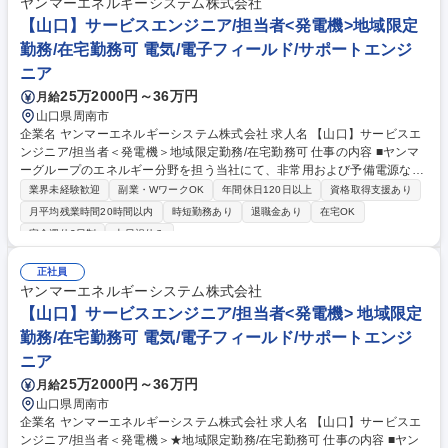
ヤンマーエネルギーシステム株式会社
携われます。 ※業務内容の続きは備考欄に記載歓迎要件 募集職種 【大
【山口】サービスエンジニア/担当者<発電機>地域限定
阪】電気エンジニアリング◎大手食品素材メーカー/年休124日
勤務/在宅勤務可 電気/電子フィールド/サポートエンジ
ニア
25万2000円～36万円
月給
山口県周南市
企業名 ヤンマーエネルギーシステム株式会社 求人名 【山口】サービスエ
ンジニア/担当者＜発電機＞地域限定勤務/在宅勤務可 仕事の内容 ■ヤンマ
ーグループのエネルギー分野を担う当社にて、非常用および予備電源など
に採用されている、学校・ホテル・病院・ビルなどの公共施設で活躍する
業界未経験歓迎
副業・WワークOK
年間休日120日以上
資格取得支援あり
『発電機』のメンテナンス・定期点検等をご担当いただきます。 ■非常用
月平均残業時間20時間以内
時短勤務あり
退職金あり
在宅OK
発電機は非常時に稼働することが求められるため、定期的なメンテナンス
完全週休2日制
土日祝休み
が必要不可欠です。機械をより良い状態にキープするための定期点検、消
耗部品の交換、修理対応など予防保全の対応をお任せします。※他、見積
正社員
書・作業工程表・協力店に対する作業指示書の作成など事務作業 ■必要な
ヤンマーエネルギーシステム株式会社
知識や技術は研修やOJT(まずは先輩とペアで業務)で身に着けていただき
【山口】サービスエンジニア/担当者<発電機> 地域限定
ます。※資格取得における受験料の負担や報奨金制度もご用意 募集職種
【山口】サービスエンジニア/担当者＜発電機＞地域限定勤務/在宅勤務可
勤務/在宅勤務可 電気/電子フィールド/サポートエンジ
ニア
25万2000円～36万円
月給
山口県周南市
企業名 ヤンマーエネルギーシステム株式会社 求人名 【山口】サービスエ
ンジニア/担当者＜発電機＞★地域限定勤務/在宅勤務可 仕事の内容 ■ヤン