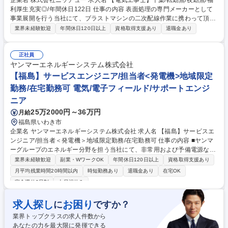
企業名 株式会社ニッチュー 求人名 【電気工事士】千葉/転勤無/夜勤無/福
利厚生充実◎/年間休日122日 仕事の内容 表面処理の専門メーカーとして
事業展開を行う当社にて、ブラストマシンの二次配線作業に携わって頂き
ます。 【具体的には】自社工場内で機械の二次配線・計装工事を行いま
業界未経験歓迎
年間休日120日以上
資格取得支援あり
退職金あり
す。 作業内容は制御盤から制御機器間の配線とシーケンスのテストなど。
また、機械出荷後客先工場を訪問し、配線作業の後に試運転・調整を行い
ます。（※建物の改変を伴う業務や建設作業の業務は含みません） 募集職
正社員
種 【電気工事士】千葉/転勤無/夜勤無/福利厚生充実◎/年間休日122日
ヤンマーエネルギーシステム株式会社
【福島】サービスエンジニア/担当者<発電機>地域限定
勤務/在宅勤務可 電気/電子フィールド/サポートエンジ
ニア
25万2000円～36万円
月給
福島県いわき市
企業名 ヤンマーエネルギーシステム株式会社 求人名 【福島】サービスエ
ンジニア/担当者＜発電機＞地域限定勤務/在宅勤務可 仕事の内容 ■ヤンマ
ーグループのエネルギー分野を担う当社にて、非常用および予備電源など
に採用されている、学校・ホテル・病院・ビルなどの公共施設で活躍する
業界未経験歓迎
副業・WワークOK
年間休日120日以上
資格取得支援あり
『発電機』のメンテナンス・定期点検等をご担当いただきます。 ■非常用
月平均残業時間20時間以内
時短勤務あり
退職金あり
在宅OK
発電機は非常時に稼働することが求められるため、定期的なメンテナンス
完全週休2日制
土日祝休み
が必要不可欠です。機械をより良い状態にキープするための定期点検、消
耗部品の交換、修理対応など予防保全の対応をお任せします。※他、見積
求人探し
お困り
に
ですか？
書・作業工程表・協力店に対する作業指示書の作成など事務作業 ■必要な
知識や技術は研修やOJT(まずは先輩とペアで業務)で身に着けていただき
業界トップクラスの求人件数から
ます。※資格取得における受験料の負担や報奨金制度もご用意 募集職種
あなたの力を最大限に発揮できる