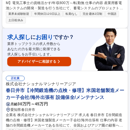
M】電気工事士の資格活かす/年収800万～/転勤無 仕事の内容 産業用蓄電
池システムの開発・製造を行う当社にて、蓄電システムのプロジェクトマ
ネジメントをお任せいたします。不具合調査や品質管理を通じ、顧客へ安
業界未経験歓迎
年間休日120日以上
転勤なし
完全週休2日制
中国語
心・安全なシステム導入をサポートする重要な役割です。 技術的な視点か
土日祝休み
らプロジェクトを円滑に進行させるポジション。 現場での実作業ではなく
管理・調整業務が中心です。 ■工程管理・品質管理（ハード・ソフト）■
試運転調整の差配 ■不具合調査および客先への対策提案。■問題化解決、
求人探し
お困り
に
ですか？
分析 ■海外開発部門やサプライヤーとの連携、現地課題の解決 ■仕様書・
業界トップクラスの求人件数から
レポート等の書類作成。■PMとしての指示・マネジメント 募集職種 新橋
あなたの力を最大限に発揮できる
【蓄電システムPM】電気工事士の資格活かす/年収800万～/転勤無
求人探しをお手伝いします。
アドバイザーに相談する
正社員
株式会社ナショナルマシナリーアジア
春日井市【冷間鍛造機の点検・修理】米国老舗製造メー
カー子会社/海外出張有 設備保全/メンテナンス
30万円～45万円
月給
愛知県春日井市
企業名 株式会社ナショナルマシナリーアジア 求人名 春日井市【冷間鍛造
機の点検・修理】米国老舗製造メーカー子会社/海外出張有 仕事の内容 老
舗の冷間鍛造機メーカーである当社にて、全国およびアジア圏の顧客へ納