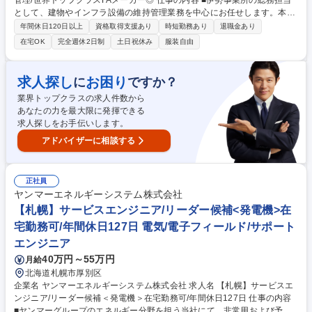
管理/世界トップクラスFAメーカー◎ 仕事の内容 ■伊勢事業所の総務担当
として、建物やインフラ設備の維持管理業務を中心にお任せします。本社
や外注業者と連携しながら、社員が安心して働ける環境づくりを支えるポ
年間休日120日以上
資格取得支援あり
時短勤務あり
退職金あり
ジションです。 【具体的には】 ■施設管理：事業所内の建物・インフラ設
在宅OK
完全週休2日制
土日祝休み
服装自由
備の維持管理、修繕計画の立案、設備更新の調整 ■協力会社対応：外注業
者との打ち合わせや工事手配、進捗管理、安全管理 ■教育体制：経験・ス
キルに応じたOJTに加え、安全教育・ISO教育・情報セキュリティ教育な
求人探し
お困り
に
ですか？
どを通じて専門知識を習得 募集職種 【伊勢/総務】建物・インフラ設備の
業界トップクラスの求人件数から
維持管理/世界トップクラスFAメーカー◎
あなたの力を最大限に発揮できる
求人探しをお手伝いします。
アドバイザーに相談する
正社員
ヤンマーエネルギーシステム株式会社
【札幌】サービスエンジニア/リーダー候補<発電機>在
宅勤務可/年間休日127日 電気/電子フィールド/サポート
エンジニア
40万円～55万円
月給
北海道札幌市厚別区
企業名 ヤンマーエネルギーシステム株式会社 求人名 【札幌】サービスエ
ンジニア/リーダー候補＜発電機＞在宅勤務可/年間休日127日 仕事の内容
■ヤンマーグループのエネルギー分野を担う当社にて、非常用および予備