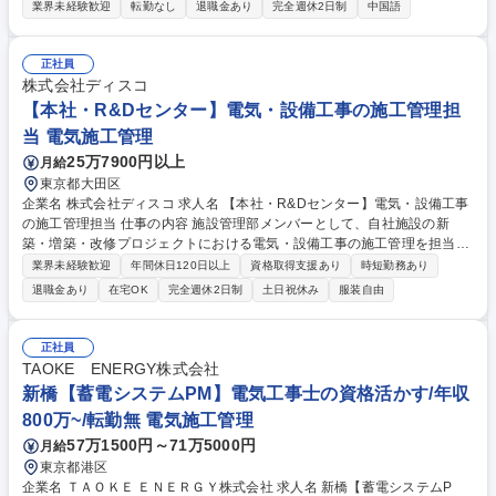
点に、新たなニーズを引き出し、次のお取引へと繋げていく深耕営業がメ
業界未経験歓迎
転勤なし
退職金あり
完全週休2日制
中国語
インとなります。 ■担当エリア: 中国を中心とした東南アジア ■営業スタイ
ル: 直販中心。ニッチな業界であるため、お客様から直接の ご連絡・お問
い合わせをいただくことが多い環境です。 ■アプローチ方法: Web会議、
正社員
電話、メールを活用した日々のコミュニ ケーションと、現地への出張を組
株式会社ディスコ
み合わせて関係性を構築します。 ■出張頻度: 月に1回程度（要件によりま
【本社・R&Dセンター】電気・設備工事の施工管理担
すが、数泊～1週間程度です） 募集職種 【府中市/海外営業】中国語の語
当 電気施工管理
学力必須！転勤なし/独身社宅有/上場企業
25万7900円以上
月給
東京都大田区
企業名 株式会社ディスコ 求人名 【本社・R&Dセンター】電気・設備工事
の施工管理担当 仕事の内容 施設管理部メンバーとして、自社施設の新
築・増築・改修プロジェクトにおける電気・設備工事の施工管理を担当い
ただきます。 ※建物への改変は含みません 【具体的には】 自社施設にお
業界未経験歓迎
年間休日120日以上
資格取得支援あり
時短勤務あり
ける電気・設備工事の施工管理/新設、改修プロジェクトの企画、推進/施
退職金あり
在宅OK
完全週休2日制
土日祝休み
服装自由
工計画の検討、工程・品質・安全管理/協力会社および社内関係部門との調
整/内製工事対応（電気、配管、ダクト等）/既存設備の改善、最適化 募集
職種 【本社・R&Dセンター】電気・設備工事の施工管理担当
正社員
TAOKE ENERGY株式会社
新橋【蓄電システムPM】電気工事士の資格活かす/年収
800万~/転勤無 電気施工管理
57万1500円～71万5000円
月給
東京都港区
企業名 ＴＡＯＫＥ ＥＮＥＲＧＹ株式会社 求人名 新橋【蓄電システムP