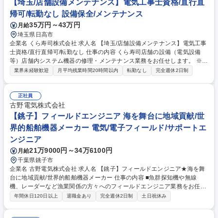
【埼玉/店舗設備メンテナンス】電気工事士資格/直行直
ただきます。※資格取得における受験料の負担や報奨金制度もご用意 募集
職種 【釧路】サービスエンジニア/リーダー候補＜発電機＞在宅勤務可/年
帰可/転勤なし 設備保全/メンテナンス
間休日127日
35万円～43万円
月給
埼玉県日高市
企業名 くら寿司株式会社 求人名 【埼玉/店舗設備メンテナンス】電気工事
士資格/直行直帰可/転勤なし 仕事の内容 くら寿司店舗の設備（電気設備
等）店舗内システム機器の修理・メンテナンス業務をお任せします。 ※建
物の改変を伴う業務は含まない ■該当エリアのくら寿司店舗を中心に巡回
業界未経験歓迎
月平均残業時間20時間以内
転勤なし
完全週休2日制
し、導入時やメンテナンスなど幅広く業務に携わります■試用期間は先輩
に同行してOJTで業務習得。その後は自身のエリアが決まり、社有車を貸
与。ほぼ現場直行直帰の業務スタイルです■一人当たりの対応店舗は20店
正社員
舗程度で、店舗巡回による、設備・機器のメンテナンス・設備、機器の補
古野電気株式会社
修、業者への依頼・進捗の確認等をお任せいたします。※宿泊を伴う出張
【銚子】フィールドエンジニア 海を舞台に地域貢献/世
がまれにあります。 募集職種 【埼玉/店舗設備メンテナンス】電気工事士
界的船舶機器メーカー 電気/電子フィールド/サポートエ
資格/直行直帰可/転勤なし
ンジニア
21万9000円～34万6100円
月給
千葉県銚子市
企業名 古野電気株式会社 求人名 【銚子】フィールドエンジニア★海を舞
台に地域貢献/世界的船舶機器メーカー 仕事の内容 ■魚群探知機や無線
機、レーダーなど漁業関係の方々へのフィールドエンジニア業務をお任
せ。海産物はその地域の名産となるため、その多くがフルノの機器で獲ら
年間休日120日以上
退職金あり
完全週休2日制
土日祝休み
れるという「地域経済を支える」役割を担っています。 【顧客】船主様、
漁業会社様、造船会社様 【業務】定期メンテナンス、緊急時の修理対応、