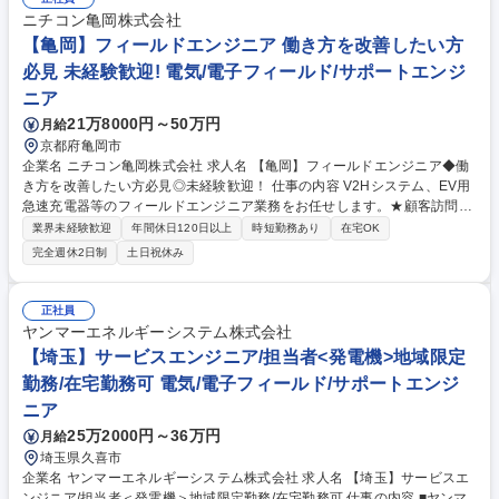
ニチコン亀岡株式会社
【亀岡】フィールドエンジニア 働き方を改善したい方
必見 未経験歓迎! 電気/電子フィールド/サポートエンジ
ニア
21万8000円～50万円
月給
京都府亀岡市
企業名 ニチコン亀岡株式会社 求人名 【亀岡】フィールドエンジニア◆働
き方を改善したい方必見◎未経験歓迎！ 仕事の内容 V2Hシステム、EV用
急速充電器等のフィールドエンジニア業務をお任せします。★顧客訪問は
少なく、代理店を通じた障害受付・対応指示が中心となるオフィスワーク
業界未経験歓迎
年間休日120日以上
時短勤務あり
在宅OK
主体の業務です。 【具体的には】製品納入後の障害・不具合に関する一次
完全週休2日制
土日祝休み
受付や技術的な問い合わせ対応を、代理店経由で管理いただきます。現地
対応が必要な場合は代理店・協力会社へ指示を出し、修理・点検の進捗を
把握しながら品質改善や設計部門へのフィードバックも行っていただきま
正社員
す。基本的には社内勤務中心のフィールドサポート業務です。 募集職種
ヤンマーエネルギーシステム株式会社
【亀岡】フィールドエンジニア◆働き方を改善したい方必見◎未経験歓
【埼玉】サービスエンジニア/担当者<発電機>地域限定
迎！
勤務/在宅勤務可 電気/電子フィールド/サポートエンジ
ニア
25万2000円～36万円
月給
埼玉県久喜市
企業名 ヤンマーエネルギーシステム株式会社 求人名 【埼玉】サービスエ
ンジニア/担当者＜発電機＞地域限定勤務/在宅勤務可 仕事の内容 ■ヤンマ