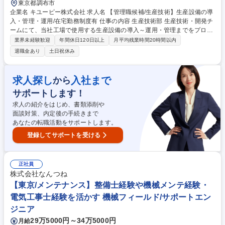
東京都調布市
企業名 キユーピー株式会社 求人名 【管理職候補/生産技術】生産設備の導
入・管理・運用/在宅勤務制度有 仕事の内容 生産技術部 生産技術・開発チ
ームにて、当社工場で使用する生産設備の導入～運用・管理までをプロジ
ェクトリーダーとしてお任せいたします。 【業務内容】基幹職候補とし
業界未経験歓迎
年間休日120日以上
月平均残業時間20時間以内
て、ご入社直後は工場生産設備のメンテナンスや改善業務の実行を担って
退職金あり
土日祝休み
いただき、ご経験に応じて、工場全体の課題解決に向けた計画策定及び実
行を行っていただきます。 食品工場の生産工程と設備の連動部等を学び、
実践経験を積める環境です。 （入社後、2～3週間は工場実習をする予定
求人探し
入社まで
から
となります。） 募集職種 【管理職候補/生産技術】生産設備の導入・管
サポートします！
理・運用/在宅勤務制度有
求人の紹介をはじめ、書類添削や
面談対策、内定後の手続きまで
あなたの転職活動をサポートします。
登録してサポートを受ける
正社員
株式会社なんつね
【東京/メンテナンス】整備士経験や機械メンテ経験・
電気工事士経験を活かす 機械フィールド/サポートエン
ジニア
29万5000円～34万5000円
月給