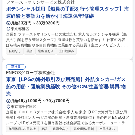
ク・改善提案 ●船舶の法令・国際規則（ISMなど）遵守の管理 ●社内関係
ファーストマリンサービス株式会社
部署との調整・報告業務、航海に関する事故トラブルへの対応 ●気象情報
ポテンシャル採用【船員の手配を行う管理スタッフ】海
の収集と分析、事故原因の調査 など 募集職種 【海務監督】第一中央汽船
運経験と英語力を活かす! 海運保守/修繕
の完全子会社/英語力を活かして船舶運航の中枢を担う!
23万円～33万9200円
月給
東京都港区
企業名 ファーストマリンサービス株式会社 求人名 ポテンシャル採用【船
員の手配を行う管理スタッフ】海運経験と英語力を活かす！ 仕事の内容
ばら積み貨物船や多目的貨物船に乗船する乗組員（主にフィリピン人、ベ
トナム人、ミャンマー人）の配乗や労務管理に関する、下記業務を行って
転勤なし
英語
退職金あり
土日祝休み
いただきます。全社として現在は人材育成に力をいれています。 ・入社後
のはじめの仕事は、これまでのご経験や適性を鑑みて設定します。その
後、徐々に業務領域を広げていっていただきます。 ・海運経験と英語力
正社員
を、船の安全と効率を左右する「船員及びマンニング会社とのパートナー
ENEOSグローブ株式会社
シップの構築に活かせます。 【具体的な仕事内容】船員の乗下船手配/船
東京【LPGの海外取引及び用売船】外航タンカー/ガス
員管理/組合手続き/船用金の送金/船員への教育 募集職種 ポテンシャル採用
船の用船・運航業務経験 その他SCM/生産管理/購買/物
【船員の手配を行う管理スタッフ】海運経験と英語力を活かす！
流
49万1000円～70万7000円
月給
東京都千代田区
企業名 ＥＮＥＯＳグローブ株式会社 求人名 東京【LPGの海外取引及び用
売船】外航タンカー/ガス船の用船・運航業務経験◎ 仕事の内容 ENEOSグ
ループでLPガス元売りを担う当社は社会課題であるカーボンニュートラル
への対応や新規事業分野にも挑戦しています。本ポジションではLPGの海
年間休日120日以上
英語
退職金あり
完全週休2日制
土日祝休み
外取引及びLPG船の用売船に関し、下記業務をお任せします 【業務詳細】