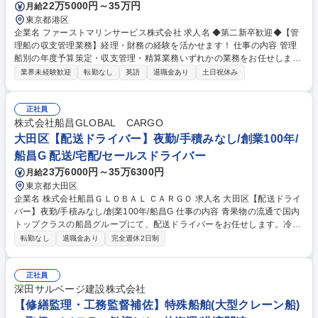
22万5000円～35万円
月給
経験者歓迎
東京都港区
企業名 ファーストマリンサービス株式会社 求人名 ◆第二新卒歓迎◆【管
理船の収支管理業務】経理・財務の経験を活かせます！ 仕事の内容 管理
船別の年度予算策定・収支管理・精算業務いずれかの業務をお任せしま
す。少しずつ業務の幅を広げていき、将来的には、全体の指揮をとれるよ
業界未経験歓迎
転勤なし
英語
退職金あり
土日祝休み
うなリーダーへと成長していただきたいと思っております！ ・毎年1回、
顧客である船主との交渉を経て管理船別の年度予算を策定し、その予算を
もとに、船主からお預りしている資金（預り金）の管理、及びその預り金
正社員
からの支出（担当工務監督の出張旅費や購入した船用品等）についての精
株式会社船昌GLOBAL CARGO
算業務を行っていただきます。 ・また、欧州で今年から始まる新たな環境
大田区【配送ドライバー】夜勤/手積みなし/創業100年/
規制に対応するため、欧州に開設する金融商品取引口座の管理業務を行っ
船昌G 配送/宅配/セールスドライバー
ていただきます。 募集職種 ◆第二新卒歓迎◆【管理船の収支管理業務】
23万6000円～35万6300円
月給
経理・財務の経験を活かせます！
東京都大田区
企業名 株式会社船昌ＧＬＯＢＡＬ ＣＡＲＧＯ 求人名 大田区【配送ドライ
バー】夜勤/手積みなし/創業100年/船昌G 仕事の内容 青果物の流通で国内
トップクラスの船昌グループにて、配送ドライバーをお任せします。冷蔵
センターから大手スーパーの店舗やセンター、飲食店へ野菜や果物を安全
転勤なし
退職金あり
完全週休2日制
に、鮮度を保ったままお届けする重要な役割です。 ■中型（4t）ウイング
車での配送（1日5～6件）■カゴ台車やパレット利用で、重い荷物の手積
み手降ろし作業は一切なし■決められたルートでの配送および納品作業■入
正社員
社後は先輩による丁寧な同乗研修（横乗り）あり 季節ごとの需要予測が立
深田サルベージ建設株式会社
てやすいため、メリハリをつけて働ける環境です。免許取得支援制度を活
【修繕監理・工務監督補佐】特殊船舶(大型クレーン船)
用し、大型へのステップアップも可能です。 【業務内容の変更範囲】当社