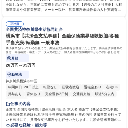
て業務を覚えていただくことが可能です。業務システムがきちんと構築さ
を出しながら、主体的に業務を進めて行ける方 【過去のご入社事例】人材
れているため、スムーズに仕事に慣れることができる環境です。また、
派遣業界や保育業界等、メーカー以外、営業事務未経験者の入社実績有
「チームで成果を出す文化」があり、良いやり方を積極的に共有しながら
【当社の事務職について】単なる事務ではなく主体性を発揮したサポート
常に改善を目指す風土のため、安心して業務に取り組んでいただけます。
により、キーエンスの付加価値向上に貢献します。ベースの定型業務に加
募集職種 【大阪・京都・滋賀】営業事務 ※未経験可
正社員
えて、お客様や社員の状況に合わせ、能動的なサポート、改善の動きも期
全国共済神奈川県生活協同組合
待され。組織を支えるスペシャリストとして、チームに貢献し、結果的に
社員から頼られる存在になることができます。平均19:30の退勤以降の業
横浜市【共済金支払事務】金融保険業界経験歓迎/各種
務の持ち帰りも禁止されており、メリハリのある働き方となります。 学
手当充実/転勤無 一般事務
歴・資格 学歴：大学院 大学 高専 短大 語学力： 資格：
共済事業を行っている当社にて、共済金支払事務をお任せいたします。共済金請求書類の
受付・内容確認・審査・データ入力のほか、加入者様や医療機関等からの問い合わせ電話
対応や書類発送等を担当します。
月給
26万円～35万円
勤務地
神奈川県横浜市中区
年間休日120日以上
転勤なし
経験者歓迎
退職金あり
在宅OK
賞与あり
育休あり
完全週休2日制
交通費支給
駅近5分以内
土日祝休み
仕事の内容
企業名 全国共済神奈川県生活協同組合 求人名 横浜市【共済金支払事務】
金融保険業界経験歓迎/各種手当充実/転勤無 仕事の内容 共済事業を行って
いる当社にて、共済金支払事務をお任せいたします。共済金請求書類の受
付・内容確認・審査・データ入力のほか、加入者様や医療機関等からの問
必要な経験・能力等