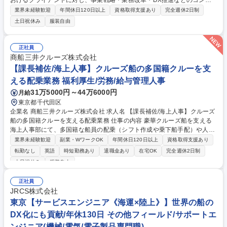
おけるクライアントに対し、事業戦略・業務改革・DX推進などのコンサ
ルティング業務を担当いただきます。業界の構造変革をテーマに、戦略立
業界未経験歓迎
年間休日120日以上
資格取得支援あり
完全週休2日制
案から実行支援まで一貫して関与いただきます。 【具体的には】 ■AIやデ
土日祝休み
服装自由
ータを活用した業務効率化・オペレーション最適化■脱炭素や新燃料対応
に向けた投資・成長戦略の策定■M&Aや事業ポートフォリオ再構築などの
ビジネスモデル変革■IT／DX戦略、データ活用基盤の構築■業務プロセス
正社員
改革・全社横断の効率化推進 ★採用パンフレットも是非ご覧ください★
商船三井クルーズ株式会社
募集職種 ★航海士求む ※コンサル未経験歓迎【海運業界コンサルタン
【課長補佐/海上人事】クルーズ船の多国籍クルーを支
ト】
える配乗業務 福利厚生/労務/給与管理人事
31万5000円～44万6000円
月給
東京都千代田区
企業名 商船三井クルーズ株式会社 求人名 【課長補佐/海上人事】クルーズ
船の多国籍クルーを支える配乗業務 仕事の内容 豪華クルーズ船を支える
海上人事部にて、多国籍な船員の配乗（シフト作成や乗下船手配）や人件
費管理をお任せします。船上の円滑なオペレーションを支える組織の要と
業界未経験歓迎
副業・WワークOK
年間休日120日以上
資格取得支援あり
してご活躍いただくポジションです。 【詳細】 ■国内外従業員のシフト作
転勤なし
英語
時短勤務あり
退職金あり
在宅OK
完全週休2日制
成、乗下船に向けた諸手配 ■日本人クルーへのスケジュール共有、経費精
土日祝休み
服装自由
算等の実務支援 ■人に関わるコスト(人件費・渡航費等)の管理 ■採用、登
用、教育分野におけるSOP(標準作業手順書)の作成および維持 募集職種
正社員
【課長補佐/海上人事】クルーズ船の多国籍クルーを支える配乗業務
JRCS株式会社
東京【サービスエンジニア《海運×陸上》】世界の船の
DX化にも貢献/年休130日 その他フィールド/サポートエ
ンジニア(機械/電気/電子製品専門職)