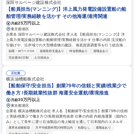
深田サルベージ建設株式会社
【船員担当(マンニング)】洋上風力発電設備設置船の船
舶管理/実務経験を活かす その他海運/港湾関連
25万円以上
月給
東京都港区
企業名 深田サルベージ建設株式会社 求人名 【船員担当(マンニング)】洋
上風力発電設備設置船の船舶管理/実務経験を活かす 仕事の内容 沈没船の
引揚げや、沿岸域での大型構造物の建設、海底資源調査等を行う総合海事
会社の当社東京支社にて下記のような各種【船員担当（マンニング）】を
副業・WワークOK
資格取得支援あり
時短勤務あり
退職金あり
お願いします。当社が管理しているのは日本人船員のみです。 【業務詳
完全週休2日制
土日祝休み
細】■船舶管理部門の船員管理業務の確立■管理船舶への船員の配乗業務
(計画/調整/実行)■船員交代に関わる業務(船員への連絡/航空券等の手配/そ
の他関係会社への連絡)■船員研修管理■船員教育■船員の資格管理■船員関
正社員
係書類作成、管理■組合関係業務■その他船員管理に関わること ※船内で
横浜油槽船株式会社
の作業および港湾区域での荷役作業は一切発生しません。※基本的に事務
【船舶保守/安全担当】創業79年の信頼と実績/残業少で
所での管理業務。船員との面談等で現場出張可能性 募集職種 【船員担当
働き方 /長期就業性抜群 海運安全運航/環境推進
(マンニング)】洋上風力発電設備設置船の船舶管理/実務経験を活かす
30万円以上
月給
東京都港区
企業名 横浜油槽船株式会社 求人名 【船舶保守/安全担当】創業79年の信頼
と実績/残業少で働き方◎/長期就業性抜群 仕事の内容 内航海運業（国内の
み）として長年に渡り石油製品の海上輸送を通して日本国内のエネルギー
輸送を貢献し、日本国内の経済成長の下支えを行いました当社にて、船舶
業界未経験歓迎
月平均残業時間20時間以内
転勤なし
退職金あり
保守/安全担当を募集。長期就業性抜群の環境です。 ■業務詳細：当社が運