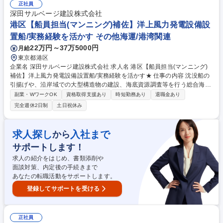
（※変更範囲：当社業務全般） 募集職種 【外航船の船舶営業・船舶管
正社員
理】未経験可/海運業界での就業経験者歓迎！
深田サルベージ建設株式会社
港区【船員担当(マンニング)補佐】洋上風力発電設備設
置船/実務経験を活かす その他海運/港湾関連
22万円～37万5000円
月給
東京都港区
企業名 深田サルベージ建設株式会社 求人名 港区【船員担当(マンニング)
補佐】洋上風力発電設備設置船/実務経験を活かす★ 仕事の内容 沈没船の
引揚げや、沿岸域での大型構造物の建設、海底資源調査等を行う総合海事
会社の当社東京支社にて下記のような各種【船員担当（マンニング）補
副業・WワークOK
資格取得支援あり
時短勤務あり
退職金あり
佐】をお願いします。日本人船員のみ管理対象です。 【業務詳細】■船舶
完全週休2日制
土日祝休み
管理部門の船員管理業務の確立■管理船舶への船員の配乗業務(計画/調整/
実行)■船員交代に関わる業務(船員への連絡/航空券等の手配/その他関係会
社への連絡)■船員研修管理■船員教育■船員の資格管理■船員関係書類作
求人探し
入社まで
から
成、管理■組合関係業務■その他船員管理に関わること ※船内での作業お
サポートします！
よび港湾区域での荷役作業は一切発生しません。※基本的に事務所での管
理業務。船員との面談等で現場出張可能性有。 募集職種 港区【船員担当
求人の紹介をはじめ、書類添削や
(マンニング)補佐】洋上風力発電設備設置船/実務経験を活かす★
面談対策、内定後の手続きまで
あなたの転職活動をサポートします。
登録してサポートを受ける
正社員