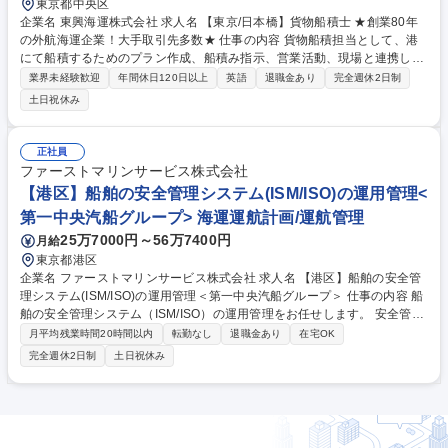
東京都中央区
企業名 東興海運株式会社 求人名 【東京/日本橋】貨物船積士 ★創業80年
の外航海運企業！大手取引先多数★ 仕事の内容 貨物船積担当として、港
にて船積するためのプラン作成、船積み指示、営業活動、現場と連携し
た、航行中の貨物のケア指導を行って頂きます。プランの作成では、船の
業界未経験歓迎
年間休日120日以上
英語
退職金あり
完全週休2日制
構造や貨物の特色を理解し適切な位置や積上げ順を 考えます。航路や各港
土日祝休み
の特徴を把握し、事前検討・現場のアテンドにより荷役の現場確認や指揮
をはじめ、乗組員と協力し、安全輸送に努めていただきます。 【当社の魅
力】拠点は国内7か所に加え、アメリカアジアを中心に海外5か所。取引先
正社員
は北中南米、アジア、インド、中東など30数カ国。グローバルにサービス
ファーストマリンサービス株式会社
展開しています。取引先は大手多数で、とりわけ鋼材輸送の分野において
【港区】船舶の安全管理システム(ISM/ISO)の運用管理<
大きなシェアを誇っています。 募集職種 【東京/日本橋】貨物船積士 ★創
第一中央汽船グループ> 海運運航計画/運航管理
業80年の外航海運企業！大手取引先多数★
25万7000円～56万7400円
月給
東京都港区
企業名 ファーストマリンサービス株式会社 求人名 【港区】船舶の安全管
理システム(ISM/ISO)の運用管理＜第一中央汽船グループ＞ 仕事の内容 船
舶の安全管理システム（ISM/ISO）の運用管理をお任せします。 安全管理
システム部は、QSMSを維持・管理し、船舶の安全運航と環境保護を図
月平均残業時間20時間以内
転勤なし
退職金あり
在宅OK
り、国際的な基準を満たす運用体制を維持しています。 ■ISM/ISO認証の
完全週休2日制
土日祝休み
維持(管理船舶および会社の内部監査、外部審査への準備と対応/安全基準
順守状況の評価/品質安全管理委員会の開催、事務局) ■文書作成・管理(IS
MコードおよびISO9001に基づくQSMS関連の文書作成と管理/国際規則改
定対応や船主、傭船者、外部監査機関からの安全要件に応じたQSMSの見
直し) ■安全管理業務(QSMSマニュアルに基づいた安全運用の実施と管理)