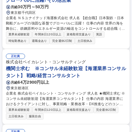
グローバルに活躍! その他営業
する業務 募集職種 大田区【カット野菜の企画提案営業】16時定時/年休11
30万円～50万円
月給
8日/船昌G
東京都千代田区
企業名 ＮＳユナイテッド海運株式会社 求人名 【総合職】日本製鉄・日本
郵船グループの強固な基盤でグローバルに活躍！ 仕事の内容 世界の海を
舞台に、鉄鋼原料やエネルギー資源の輸送をコントロールする総合職（営
業・運航管理・企画）をお任せします。未経験からでも、億単位のビジネ
業界未経験歓迎
年間休日120日以上
資格取得支援あり
英語
スを動かすダイナミズムを体感できる環境です。 (1)不定期船法人営業：
時短勤務あり
退職金あり
完全週休2日制
土日祝休み
新規、既存どちらも担当。 飛び込みは無。メールや電話での契約がほとん
どとなります。(2)国内外の顧客との輸送契約交渉締結、運賃請求(3)原料
／製品輸送船の運航管理：貨物量の確認、補油・運航プランの作成等、積
正社員
み地から揚げ地までの運航を管理します。※顧客、船長・乗組員、港の代
株式会社ベイカレント・コンサルティング
理店・荷役業者、ブローカー等、全てのステークホルダーの窓口として、
機関士求む ※コンサル未経験歓迎【海運業界コンサル
安全・効率的な運航をコーディネートします 募集職種 【総合職】日本製
タント】 戦略/経営コンサルタント
鉄・日本郵船グループの強固な基盤でグローバルに活躍！
64万2900円以上
月給
東京都港区
企業名 株式会社ベイカレント・コンサルティング 求人名 ★機関士求む ※
コンサル未経験歓迎【海運業界コンサルタント】 仕事の内容 海運業界に
おけるクライアントに対し、事業戦略・業務改革・DX推進などのコンサ
ルティング業務を担当いただきます。業界の構造変革をテーマに、戦略立
業界未経験歓迎
年間休日120日以上
資格取得支援あり
完全週休2日制
案から実行支援まで一貫して関与いただきます。 【具体的には】 ■AIやデ
土日祝休み
服装自由
ータを活用した業務効率化・オペレーション最適化■脱炭素や新燃料対応
に向けた投資・成長戦略の策定■M&Aや事業ポートフォリオ再構築などの
ビジネスモデル変革■IT／DX戦略、データ活用基盤の構築■業務プロセス
正社員