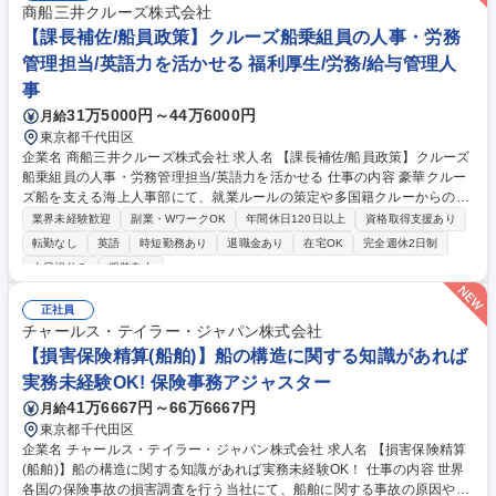
商船三井クルーズ株式会社
【課長補佐/船員政策】クルーズ船乗組員の人事・労務
管理担当/英語力を活かせる 福利厚生/労務/給与管理人
事
31万5000円～44万6000円
月給
東京都千代田区
企業名 商船三井クルーズ株式会社 求人名 【課長補佐/船員政策】クルーズ
船乗組員の人事・労務管理担当/英語力を活かせる 仕事の内容 豪華クルー
ズ船を支える海上人事部にて、就業ルールの策定や多国籍クルーからの相
談対応、給与計算等をお任せします。海上の安全と働きやすさを守り、ホ
業界未経験歓迎
副業・WワークOK
年間休日120日以上
資格取得支援あり
スピタリティの土台を創る要となるポジションです。 【詳細】 ■国内外の
転勤なし
英語
時短勤務あり
退職金あり
在宅OK
完全週休2日制
法規定に基づく人事オペレーションルールの作成・維持 ■乗組員からの申
土日祝休み
服装自由
し出へのルールに則した対応方針の検討・処理 ■船上での賞罰やハラスメ
ント等のケースにおける面談実施と意思決定支援 ■海外乗組員の給与計算
正社員
およびクルーデータ管理 募集職種 【課長補佐/船員政策】クルーズ船乗組
チャールス・テイラー・ジャパン株式会社
員の人事・労務管理担当/英語力を活かせる
【損害保険精算(船舶)】船の構造に関する知識があれば
実務未経験OK! 保険事務アジャスター
41万6667円～66万6667円
月給
東京都千代田区
企業名 チャールス・テイラー・ジャパン株式会社 求人名 【損害保険精算
(船舶)】船の構造に関する知識があれば実務未経験OK！ 仕事の内容 世界
各国の保険事故の損害調査を行う当社にて、船舶に関する事故の原因や損