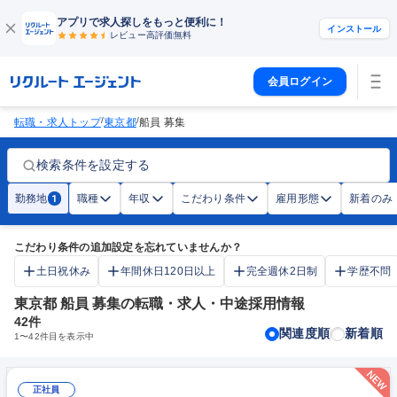
アプリで求人探しをもっと便利に！
インストール
レビュー高評価
無料
会員ログイン
/
/
転職・求人トップ
東京都
船員 募集
検索条件を設定する
勤務地
職種
年収
こだわり条件
雇用形態
新着のみ
1
こだわり条件の追加設定を忘れていませんか？
土日祝休み
年間休日120日以上
完全週休2日制
学歴不問
東京都 船員 募集の転職・求人・中途採用情報
42
件
関連度順
新着順
1
〜
42
件目を表示中
正社員