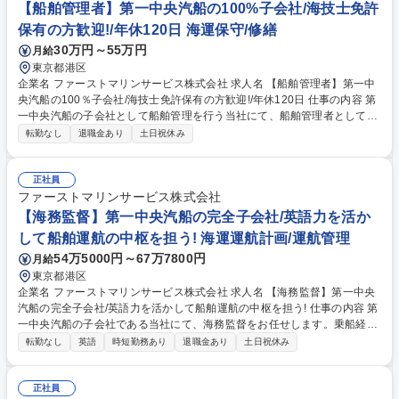
【船舶管理者】第一中央汽船の100%子会社/海技士免許
保有の方歓迎!/年休120日 海運保守/修繕
30万円～55万円
月給
東京都港区
企業名 ファーストマリンサービス株式会社 求人名 【船舶管理者】第一中
央汽船の100％子会社/海技士免許保有の方歓迎!/年休120日 仕事の内容 第
一中央汽船の子会社として船舶管理を行う当社にて、船舶管理者としての
マネジメント業務をお任せします。60隻の船を管理しており、お客様であ
転勤なし
退職金あり
土日祝休み
る船主によって担当が分けられています。業績拡大による人員補強。 ●船
主ごとに分けられた担当船舶の適切な管理運営 ●現在管理を行っている就
航船の定期的なメンテナンス計画とその管理 ●船舶の安全な運航を陸上か
正社員
ら支えるための徹底したスケジュール調整 ●担当部署における船舶管理費
ファーストマリンサービス株式会社
用や予算の予実管理およびコストの抑制 ※先輩社員からの教育が充実して
【海務監督】第一中央汽船の完全子会社/英語力を活か
おり、一つ一つ仕事を学ぶことができます。将来的には数隻の船舶を管理
して船舶運航の中枢を担う! 海運運航計画/運航管理
頂きます。 募集職種 【船舶管理者】第一中央汽船の100％子会社/海技士
54万5000円～67万7800円
月給
免許保有の方歓迎!/年休120日
東京都港区
企業名 ファーストマリンサービス株式会社 求人名 【海務監督】第一中央
汽船の完全子会社/英語力を活かして船舶運航の中枢を担う! 仕事の内容 第
一中央汽船の子会社である当社にて、海務監督をお任せします。乗船経験
や英語力を活かし、船舶の安全運航を陸上から管理していただきます。航
転勤なし
英語
時短勤務あり
退職金あり
土日祝休み
海計画確認や技術指導等を担い、世界の海上輸送を支えます。 ●担当船舶
の運航管理・運航支援、船舶の安全運航の確保（事故防止） ●船長・乗組
員への運航に関する技術指導・アドバイス ●航海計画や運航状況のチェッ
正社員