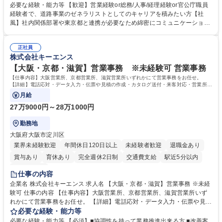
制度やキャリア支援が充実しております！ ※下記業務詳細 【業務詳細】■
必要な経験・能力等 【歓迎】営業経験or総務/人事/経理経験or官公庁職員
管理部門：広報、人事、経理など当公社の運営に係る管理業務 ■収益部
経験者で、道路事業のゼネラリストとしてのキャリアを積みたい方【社
門：駐車場の新規開拓、管理運営、新宿駅西口広場の「イベントコーナ
風】社内関係部署や東京都と連携が必要なため綿密にコミュニケーション
ー」などの管理運営 ■道路部門：整備の急がれる骨格幹線道路や木造住宅
を図っています。 【業務の魅力】■幅広く携われる：総合職（事務）で
密集地域の特定整備路線の用地取得、道路に関する普及啓発事業、都内の
は、駐車場の管理運営や道路用地の取得、公益財団法人の中枢を担う管理
道路施設や道路工事現場の見学ツアー事業 ※入社後は上記いずれかの部門
正社員
部門など多岐に渡る業務を経験できます。 ■様々なプロジェクト：駐車場
株式会社キーエンス
へ配属。※業務内容変更の範囲：会社の定める業務 募集職種 【都庁グル
事業の他、新宿駅西口広場内に設置された照明を兼ねた広告「ブライトサ
ープ】総合職（事務）◇残業月平均9時間未満／有給年平均16日取得
イン」の管理運営を行うなど、事業収益を生み出す活動を積極的に行って
【大阪・京都・滋賀】営業事務 ※未経験可 営業事務
います。 学歴・資格 学歴：大学院 大学 高専 短大 専修学校 高校 語学力：
【仕事内容】大阪営業所、京都営業所、滋賀営業所いずれかにて営業事務をお任せ。
資格：
【詳細】電話応対・データ入力・伝票や見積の作成・カタログ送付・来客対応・営業所内
で発生する事務業務や業務改善をお任せ。
月給
27万9000円～28万1000円
勤務地
大阪府大阪市淀川区
業界未経験歓迎
年間休日120日以上
未経験者歓迎
退職金あり
賞与あり
育休あり
完全週休2日制
交通費支給
駅近5分以内
土日祝休み
仕事の内容
企業名 株式会社キーエンス 求人名 【大阪・京都・滋賀】営業事務 ※未経
験可 仕事の内容 【仕事内容】大阪営業所、京都営業所、滋賀営業所いず
れかにて営業事務をお任せ。 【詳細】電話応対・データ入力・伝票や見積
の作成・カタログ送付・来客対応・営業所内で発生する事務業務や業務改
必要な経験・能力等
善をお任せ。 【教育制度】ご入社後、育成担当とペアになりながらOJTに
必要な経験・能力等 【必須】■協調性を持って業務推進出来る方 ■改善案