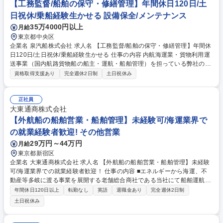
チェック■出航確認、増便・増員・船の変更手続き■お客様対応等 募集職
【工務監督/船舶の保守・修繕管理】年間休日120日/土
種 【事務/屋形船運営管理・予約管理務業務】未経験歓迎/エンタメ商社浜
日祝休/乗船経験生かせる 設備保全/メンテナンス
友G
35万4000円以上
月給
東京都中央区
企業名 泉汽船株式会社 求人名 【工務監督/船舶の保守・修繕管理】年間休
日120日/土日祝休/乗船経験生かせる 仕事の内容 内航海運業・貨物利用運
送事業（国内航路貨物船の船主・運航・船舶管理）を担っている弊社の工
務監督として、下記の業務をお任せします。 【主業務】 ・船舶の保守、
資格取得支援あり
完全週休2日制
土日祝休み
修繕管理 ・新造船、ドック船の工務監督 ・船用品、潤滑油、修理品の手
配 ・証書類の管理 ・予算実績管理 ◆入社直後、基本は監督業務をお任せ
し、様子をみながら業務の幅を広げていきます。 募集職種 【工務監督/船
正社員
舶の保守・修繕管理】年間休日120日/土日祝休/乗船経験生かせる
大東通商株式会社
【外航船の船舶営業・船舶管理】未経験可/海運業界で
の就業経験者歓迎! その他営業
29万円～44万円
月給
東京都新宿区
企業名 大東通商株式会社 求人名 【外航船の船舶営業・船舶管理】未経験
可/海運業界での就業経験者歓迎！ 仕事の内容 ■エネルギーから海運、不
動産等多岐に渡る事業を展開する老舗総合商社である当社にて船舶運航業
務、船舶管理業務を募集します。※ご応募いただいた方のご経験に合わせ
年間休日120日以上
転勤なし
英語
退職金あり
完全週休2日制
て下記、お仕事をお任せします。 【具体的な業務】船舶営業、船舶運航、
土日祝休み
船舶管理 ■船舶営業業務：荷主との運賃価格交渉等 ■船舶運航業務：運航
収支の管理、船に係る入出金管理 ■船舶管理業務：船舶の保守管理業務