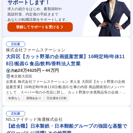
サポートします！
★メンバー〈船員経験歓迎〉
求人の紹介をはじめ、書類添削や
面談対策、内定後の手続きまで
あなたの転職活動をサポートします。
登録してサポートを受ける
正社員
株式会社ファームステーション
大田区【カット野菜の企画提案営業】16時定時/年休11
8日/船昌G 食品/飲料/香料法人営業
28万4625円～44万円
月給
東京都大田区
企業名 株式会社ファームステーション 求人名 大田区【カット野菜の企画
提案営業】16時定時/年休118日/船昌G 仕事の内容 商品開発部のメンバー
として、スーパー等の小売店に対し、カット野菜や水煮商品等の企画・提
案営業をお任せします。市場調査から工場との試作、販促まで一貫して携
転勤なし
退職金あり
完全週休2日制
わり、消費者の「欲しい」を形にする仕事です。 ■市場調査、トレンド分
析による新商品・改良案の立案■協力工場の開拓、折衝、試作の繰り返し■
小売店（スーパー・ドラッグストア等）への営業活動、販売促進策の提
正社員
案。営業だけでなく商品開発に深く関われるのが特徴。部長とマンツーマ
NSユナイテッド海運株式会社
ンのOJTがあり、未経験の領域も習得可能です。自身の裁量で「作りたい
【総合職】日本製鉄・日本郵船グループの強固な基盤で
もの」を形にする醍醐味があります。【業務内容の変更範囲】当社の指定