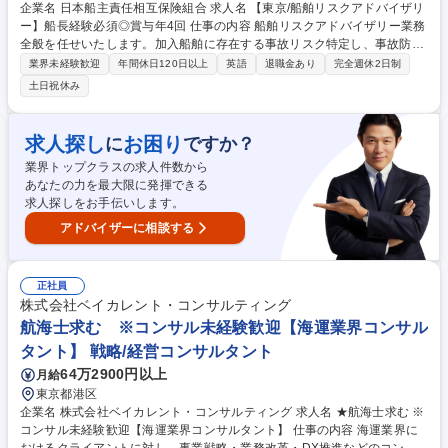
企業名 日本船主責任相互保険組合 求人名 【東京/船舶リスクアドバイザリ
ー】船長経験必須◎賞与年4回 仕事の内容 船舶リスクアドバイザリー業務
全般を任せいたします。加入船舶に存在する事故リスク特定し、事故防止
のアドバイスを行っていただきます。 ★船舶の運航の安全確保に貢献でき
業界未経験歓迎
年間休日120日以上
英語
退職金あり
完全週休2日制
るやりがいのある仕事です。 【詳細】船舶の事故が起こらないように、セ
土日祝休み
ミナーや啓もうを行うチームです。船舶に関するディスカッションや、本
船の運航状況や、労働環境に起因する事故リスクを特定し、レポート作成
し、報告いただきます。スキーム作りからお任せいたします。 出張：検船
求人探し
お困り
に
ですか？
のため国内外の出張あり。検船は半日程度。 募集職種 【東京/船舶リスク
業界トップクラスの求人件数から
アドバイザリー】船長経験必須◎賞与年4回
あなたの力を最大限に発揮できる
求人探しをお手伝いします。
アドバイザーに相談する
正社員
株式会社ベイカレント・コンサルティング
航海士求む ※コンサル未経験歓迎【海運業界コンサル
タント】 戦略/経営コンサルタント
64万2900円以上
月給
東京都港区
企業名 株式会社ベイカレント・コンサルティング 求人名 ★航海士求む ※
コンサル未経験歓迎【海運業界コンサルタント】 仕事の内容 海運業界に