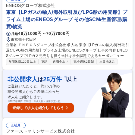
改革・全社横断の効率化推進 ★採用パンフレットも是非ご覧ください★
ENEOSグローブ株式会社
募集職種 ★機関士求む ※コンサル未経験歓迎【海運業界コンサルタン
東京【LPガスの輸入/海外取引及びLPG船の用売船】プ
ト】
ライム上場のENEOSグループ その他SCM/生産管理/購
買/物流
49万1000円～70万7000円
月給
東京都千代田区
企業名 ＥＮＥＯＳグローブ株式会社 求人名 東京【LPガスの輸入/海外取引
及びLPG船の用売船】プライム上場のENEOSグループ 仕事の内容 ENEO
SグループでLPガス元売りを担う当社は社会課題であるカーボンニュート
ラルへの対応や新規事業分野にも挑戦しています。本ポジションではLPG
年間休日120日以上
英語
退職金あり
完全週休2日制
土日祝休み
の海外取引及びLPG船の用売船に関し、下記の業務をお任せします 【業務
詳細】 LPGの積揚含むLPG船のオペレーションを通じ、適性に応じて以下
の業務に携わって頂きます。 ■チャータリング業務 ■船舶運賃市場での調
※
非公開求人
25
万件
は
以上
査、分析、折衝 ■LPG船の運航管理 ■LPGの輸入やトレーディング目的の
ご登録いただくと、約
25
万件の
売買 ※将来的に海外拠点（シンガポール、ロンドン）での勤務の可能性も
非公開求人からご希望に沿った
あり 募集職種 東京【LPガスの輸入/海外取引及びLPG船の用売船】プライ
求人をご紹介します。
ム上場のENEOSグループ
※
2026年3月31日時点 ※求人数＝採用予定人数
登録して求人を紹介してもらう
正社員
ファーストマリンサービス株式会社