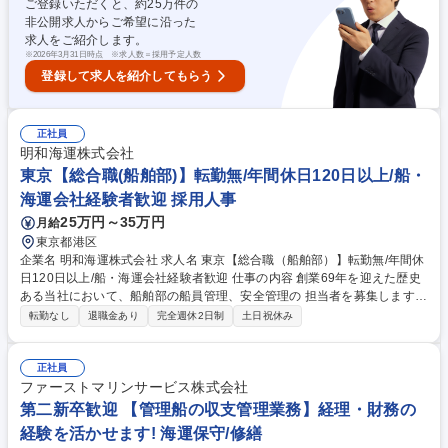
ご登録いただくと、約
25
万件の
能性もございます。 募集職種 港区【大型クレーン船の運航管理】経験を
非公開求人からご希望に沿った
活かせる/総合海事企業のパイオニア◎
求人をご紹介します。
※
2026年3月31日時点 ※求人数＝採用予定人数
登録して求人を紹介してもらう
正社員
明和海運株式会社
東京【総合職(船舶部)】転勤無/年間休日120日以上/船・
海運会社経験者歓迎 採用人事
25万円～35万円
月給
東京都港区
企業名 明和海運株式会社 求人名 東京【総合職（船舶部）】転勤無/年間休
日120日以上/船・海運会社経験者歓迎 仕事の内容 創業69年を迎えた歴史
ある当社において、船舶部の船員管理、安全管理の 担当者を募集します。
主な業務内容は船員の労務管理、配乗管理、安全管理等船員及び役所との
転勤なし
退職金あり
完全週休2日制
土日祝休み
折衝・諸手続きとなります。 ■船員関係：船員採用、労務管理全般（船員
採用活動、船員配乗手続き、給与管理、船用金管理、乗下船交通費管理、
船員保険管理、就業規則見直し、退職金計算等）■安全関係：安全管理室
正社員
業務全般 ■予算関係：予算策定、資料作成、収支実績把握、資料作成、船
ファーストマリンサービス株式会社
員給与、賞与方針策定、資料作成等 ■訪船活動：船員管理担当者としての
第二新卒歓迎 【管理船の収支管理業務】経理・財務の
訪船、社船入渠時の安全会議出席、その他必要に応じて訪船活動実施 募集
経験を活かせます! 海運保守/修繕
職種 東京【総合職（船舶部）】転勤無/年間休日120日以上/船・海運会社