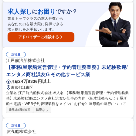
LPGの積揚含むLPG船のオペレーションを通じ、適性に応じて以下の業務
に携わって頂きます。 ■チャータリング業務 ■船舶運賃市場での調査、分
求人探し
お困り
に
ですか？
析、折衝 ■LPG船の運航管理 ■LPGの輸入やトレーディング目的の売買 ※
業界トップクラスの求人件数から
将来的に海外拠点（シンガポール、ロンドン）での勤務の可能性もあり 募
あなたの力を最大限に発揮できる
集職種 東京【LPGの海外取引及び用売船】外航タンカー/ガス船の用船・
求人探しをお手伝いします。
運航業務経験◎
アドバイザーに相談する
正社員
江戸前汽船株式会社
【事務/屋形船運営管理・予約管理務業務】未経験歓迎/
エンタメ商社浜友G その他サービス業
24万8336円以上
月給
東京都江東区
企業名 江戸前汽船株式会社 求人名 【事務/屋形船運営管理・予約管理務業
務】未経験歓迎/エンタメ商社浜友G 仕事の内容 《新木場発もんじゃ屋形
船の電話・WEB予約管理業務をメインにお任せ》屋形船の運行について船
長と密にコミュニケーションをとりながら業務していただきます。実際に
業界未経験歓迎
転勤なし
乗船してオペレーションや接客もお任せします。 初めて屋形船を利用する
お客様が多く、上質な説明・接客も学べます。 【そのほかの業務】 ■文書
や資料などの作成及び、それらの保存やファイリング・伝票処理■顧客や
正社員
取引先からの電話対応■備品の購入、発注■テーブルチェックの管理、予約
泉汽船株式会社