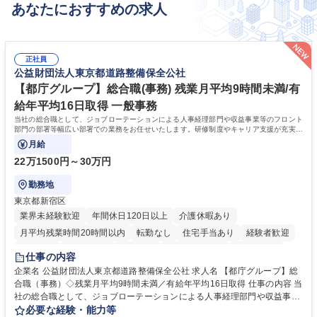
あなたにおすすめの求人
変更の範囲：当社業務全般 募集職種 【港区】船舶の安全管理システム(IS
M/ISO)の運用管理＜第一中央汽船グループ＞
正社員
公益財団法人東京都道路整備保全公社
【都庁グループ】総合職(事務) 残業月平均9時間未満/有
給年平均16日取得 一般事務
当社の総合職として、ジョブローテーションによる人事経理部門や収益事業等のフロント
部門の部署等幅広い部署での業務をお任せいたします。研修制度やキャリア支援が充実し
ております！ ※下記業務詳細
月給
22万1500円～30万円
勤務地
東京都新宿区
業界未経験歓迎
年間休日120日以上
介護休暇あり
月平均残業時間20時間以内
転勤なし
住宅手当あり
経験者歓迎
研修あり
退職金あり
賞与あり
完全週休2日制
交通費支給
仕事の内容
駅近5分以内
資格取得手当あり
食事補助あり
企業名 公益財団法人東京都道路整備保全公社 求人名 【都庁グループ】総
合職（事務）◇残業月平均9時間未満／有給年平均16日取得 仕事の内容 当
社の総合職として、ジョブローテーションによる人事経理部門や収益事業
等のフロント部門の部署等幅広い部署での業務をお任せいたします。研修
必要な経験・能力等