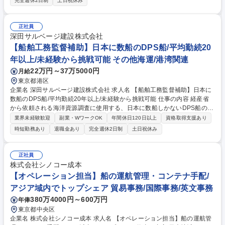
完全週休2日制
土日祝休み
航する船舶の事故防止の為の安全指導や法令遵守の指導等をお任せしま
す。・航海、荷役、船内衛生の安全管理・検船業務・安全管理システムの
管理、運用・海務業務（乗組員の採用活動、配乗管理等）基本的には内勤
正社員
としてメール・電話での対応となりますが、現場での安全推進活動、会
深田サルベージ建設株式会社
議・研修などの対応により、訪船や出張があります。 募集職種 【船舶保
【船舶工務監督補助】日本に数船のDPS船/平均勤続20
守/安全担当】創業79年の信頼と実績/残業少で働き方◎/長期就業性抜群
年以上/未経験から挑戦可能 その他海運/港湾関連
22万円～37万5000円
月給
東京都港区
企業名 深田サルベージ建設株式会社 求人名 【船舶工務監督補助】日本に
数船のDPS船/平均勤続20年以上/未経験から挑戦可能 仕事の内容 経産省
から依頼される海洋資源調査に使用する、日本に数船しかないDPS船のメ
ンテナンスをお任せします。入社後は、現担当者と共に動いていただく中
業界未経験歓迎
副業・WワークOK
年間休日120日以上
資格取得支援あり
で業務を学び、ゆくゆくは独り立ちしていただきます。 【職務】船舶管理
時短勤務あり
退職金あり
完全週休2日制
土日祝休み
会社と連絡をとりつつ、予算管理及び修理必要箇所や必要部品の補充等を
確認し、業者への連絡・見積確認・施工立会などを行います。◎独り立ち
した後は、業務によっては改善提案を出していただきます。 【職務詳細】
正社員
■船費（主に修繕）予算の立案・管理■保守整備・修繕工事の計画・立会■
株式会社シノコー成本
船舶管理会社への管理(上記施策の精査)■部品・船用品調達ルートの確保
【オペレーション担当】船の運航管理・コンテナ手配/
募集職種 【船舶工務監督補助】日本に数船のDPS船/平均勤続20年以上/未
アジア域内でトップシェア 貿易事務/国際事務/英文事務
経験から挑戦可能
380万4000円～600万円
年俸
東京都中央区
企業名 株式会社シノコー成本 求人名 【オペレーション担当】船の運航管