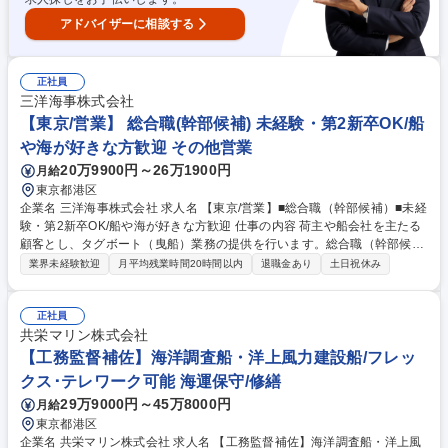
アドバイザーに相談する
正社員
三洋海事株式会社
【東京/営業】 総合職(幹部候補) 未経験・第2新卒OK/船
や海が好きな方歓迎 その他営業
20万9900円～26万1900円
月給
東京都港区
企業名 三洋海事株式会社 求人名 【東京/営業】■総合職（幹部候補）■未経
験・第2新卒OK/船や海が好きな方歓迎 仕事の内容 荷主や船会社を主たる
顧客とし、タグボート（曳船）業務の提供を行います。総合職（幹部候
補）としての採用のため転勤可能性有ですが、会社都合の転勤の場合、社
業界未経験歓迎
月平均残業時間20時間以内
退職金あり
土日祝休み
宅利用可能です。 ■港へ訪れる船舶が安全に離着岸できるよう手配も行い
ます。顧客要望・天候やタグボートの配船を鑑み、最適なスケジュールを
組み、緊急時には迅速にスケジュール変更する等の対応が必要になりま
正社員
す。 【タグボートとは】入出港する巨大船舶の操船補助に従事する小型の
共栄マリン株式会社
船舶です。小さな船体ながら高馬力のエンジンを有し、特殊なプロペラに
【工務監督補佐】海洋調査船・洋上風力建設船/フレッ
より非常に機動力に優れており、船舶の安全な航行をサポートします。 募
クス･テレワーク可能 海運保守/修繕
集職種 【東京/営業】■総合職（幹部候補）■未経験・第2新卒OK/船や海が
29万9000円～45万8000円
月給
好きな方歓迎
東京都港区
企業名 共栄マリン株式会社 求人名 【工務監督補佐】海洋調査船・洋上風