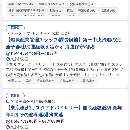
害額について調査し、英語での報告書の作成をお任せします。保険損害調
副業・WワークOK
年間休日120日以上
資格取得支援あり
査という希少性が高い専門的なスキルを身に着けることが可能です。 【業
月平均残業時間20時間以内
転勤なし
英語
時短勤務あり
退職金あり
務の流れ】 (1)保険会社からの事故調査依頼(2)調査会社や海外Gr会社を通
在宅OK
完全週休2日制
土日祝休み
服装自由
じて必要書類の収集や事故の被害状況を調査(3)保険会社へ適宜進捗を報告
(4)事故原因や損害額、支払うべき保険金額を報告書として提出 ※習熟度
正社員
により当社海外オフィスでの研修へご参加頂く可能性があります。 ※海損
ファーストマリンサービス株式会社
精算人とは：船舶が海難事故に遭遇した際に、船会社と荷主が最終的に負
【船員配乗管理スタッフ/課長候補】第一中央汽船の完
担する費用の算定を行う専門家。 募集職種 【損害保険精算(船舶)】船の構
造に関する知識があれば実務未経験OK！
全子会社/海運経験を活かす 海運保守/修繕
44万6700円～58万円
月給
東京都港区
企業名 ファーストマリンサービス株式会社 求人名 【船員配乗管理スタッ
フ/課長候補】第一中央汽船の完全子会社/海運経験を活かす 仕事の内容 ば
ら積み貨物船や多目的貨物船に乗船する乗組員（主にフィリピン人、ベト
ナム人、ミャンマー人）の配乗や労務管理に関する、下記業務を行ってい
転勤なし
英語
時短勤務あり
退職金あり
土日祝休み
ただきます。現在は全社として人材育成に力をいれています。 ･外航船舶
に乗船する外国人乗組員の配乗計画策定および労務管理 ･世界各国の船員
の乗下船手配や組合手続きおよび船用金の送金等 ･長年の実績に基づく確
正社員
かなノウハウを活かした船員への安全教育 ･配属部署におけるメンバーの
日本船主責任相互保険組合
育成支援および業務効率化の推進 ･組織課題の解決に向けた施策の立案や
【東京/船舶リスクアドバイザリー】船長経験必須 賞与
体制構築の推進に携わる ･海外のマンニング会社との強固なパートナーシ
年4回 その他海運/港湾関連
ップの構築維持 募集職種 【船員配乗管理スタッフ/課長候補】第一中央汽
67万700円～86万6300円
月給
船の完全子会社/海運経験を活かす
東京都港区