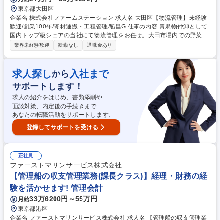
東京都大田区
企業名 株式会社ファームステーション 求人名 大田区【物流管理】未経験
歓迎/創業100年/資材運搬・工程管理/船昌G 仕事の内容 青果物仲卸として
国内トップ級シェアの当社にて物流管理をお任せ。大田市場内での野菜・
果物の運搬や資材管理、パートさんへの作業指示など、物流工程の司令塔
業界未経験歓迎
転勤なし
退職金あり
として食のインフラを支えるやりがいある仕事です。 ■大田市場内での4t
トラック・リフトによる青果物や資材の運搬（短距離中心）■入荷商品の
検品、在庫管理（バーコード管理）■パッキング工程（梱包仕様やラベ
求人探し
入社まで
から
ル）の確認、パートスタッフへの作業指示■翌日以降の作業段取り、レー
サポートします！
ン管理の補助。未経験でも1ヶ月半のOJTで着実に業務を習得可能。管理
職への道も開かれています。 【業務内容の変更範囲】当社の指定する業務
求人の紹介をはじめ、書類添削や
募集職種 大田区【物流管理】未経験歓迎/創業100年/資材運搬・工程管理/
面談対策、内定後の手続きまで
船昌G
あなたの転職活動をサポートします。
登録してサポートを受ける
正社員
ファーストマリンサービス株式会社
【管理船の収支管理業務(課長クラス)】経理・財務の経
験を活かせます! 管理会計
33万6200円～55万円
月給
東京都港区
企業名 ファーストマリンサービス株式会社 求人名 【管理船の収支管理業