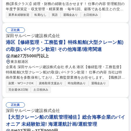
務(課長クラス)】経理・財務の経験を活かせます！ 仕事の内容 管理船別の
年度予算策定・収支管理・精算業務 ・毎年1回、顧客である船主との交渉
を経て管理船別の年度予算を策定し、その予算をもとに、船主からお預り
業界未経験歓迎
転勤なし
英語
退職金あり
土日祝休み
している資金（預り金）の管理、 及びその預り金からの支出（担当工務監
督の出張旅費や購入した船用品等）についての精算業務を行っていただき
ます。 ・また、欧州で今年から始まる新たな環境規制に対応するため、欧
正社員
州に開設する金融商品取引口座の管理業務を行っていただきます。 ・アシ
深田サルベージ建設株式会社
スタント業務を行っている一般職5名のマネジメントも含め、管理監督者
港区【修繕監理・工務監督】特殊船舶(大型クレーン船)
としての責任ある業務をお任せできる人材を募集します。※備考欄を参照
の取扱い/ベテラン歓迎! その他海運/港湾関連
ください。 募集職種 【管理船の収支管理業務(課長クラス)】経理・財務の
27万5000円以上
月給
経験を活かせます！
東京都港区
企業名 深田サルベージ建設株式会社 求人名 港区【修繕監理・工務監督】
特殊船舶(大型クレーン船)の取扱い/ベテラン歓迎！ 仕事の内容 当社は特
殊作業船を多数保有しており、工務監督業務をお任せします。 【職務詳
細】■船舶管理部門の工務業務の確立■管理船舶(建造中)の就航準備■管理
副業・WワークOK
資格取得支援あり
時短勤務あり
退職金あり
船舶の保守整備計画の立案及び管理 ■入渠工事関係業務(計画、監督等)■船
完全週休2日制
土日祝休み
上機器、設備の不具合の予防、及び不具合発生時の対応■各種検査対応■船
用品・予備品の管理、購買(調達)チームとの連携■各種条約、法律、技術情
報の収集、周知、対応■船員への技術サポート・指導■その他工務業務に関
正社員
わること ※船内での作業および港湾区域での荷役作業は一切発生しませ
深田サルベージ建設株式会社
ん。【募集背景】部門新設に伴い、船舶管理業務の立ち上げを数年かけて
【大型クレーン船の運航管理補佐】総合海事企業のパイ
行っていく予定です。 募集職種 港区【修繕監理・工務監督】特殊船舶(大
オニア 未経験歓迎! 海運運航計画/運航管理
型クレーン船)の取扱い/ベテラン歓迎！
22万円～37万5000円
月給