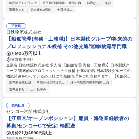
ジティブアクション求人です。) ■タンカー複数隻の主担当として下記の業
年間休日120日以上
月平均残業時間20時間以内
転勤なし
英語
務をお任せします ・タンカーのオペレーション（本船指示・代理店手配・
退職金あり
完全週休2日制
土日祝休み
燃料手配等） ・傭船契約の管理・予算管理 ・航海、荷役、船内安全衛生
等に係る監督・監査業務 ・検船に係る業務・その他、安全管理システム(S
MS)の運用 等 ※船の動静スケジュール変更等により、休日に月数回メー
正社員
ル対応する場合があります。 募集職種 【東京/女性歓迎】タンカーのオペ
日鉄物流株式会社
レーション・海務監督/三井物産G/在宅制度有
【船舶管理(海務・工務職)】日本製鉄グループ/将来的の
プロフェッショナル候補 その他交通/運輸/物流専門職
25万円以上
月給
東京都中央区
企業名 日鉄物流株式会社 求人名 【船舶管理(海務・工務職)】日本製鉄グ
ループ/将来的のプロフェッショナル候補 仕事の内容 日本製鉄グループの
物流関連を担っているの当社にて船舶管理をご担当頂きます。【社船関
係】・予算管理（修繕費、船用品費などの予算作成や予算消化の確認）・
業界未経験歓迎
年間休日120日以上
月平均残業時間20時間以内
修繕工事に関する確認（工事の進捗・完工の確認） ・検査証書類の管理
退職金あり
土日祝休み
（検査期日、各種期限のチェック）・緊急修理等の対応（修理業者、船具
屋、機器メーカーとのコンタクト）・保険の改定（船舶保険、PI保険の契
約、更新）・新規建造に関する業務（各種設備、省エネ機器、安全設備な
契約社員
ど建造や仕様決定）・燃料管理（代替燃料検討 省エネ管理・検証）【その
センコー汽船株式会社
他】・新造船建造時の基本形状についての要請（船主に対して基本形状な
【江東区/オープンポジション】船員・海運業経験者の
どを提示）・傭船先各社への技術支援標準船型検討 募集職種 【船舶管理
募集/センコーGで安定! 輸配送
(海務・工務職)】日本製鉄グループ/将来的のプロフェッショナル候補
21万4900円以上
月給