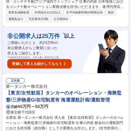
理・コンテナ手配/アジア域内でトップシェア 仕事の内容 日本地域におけ
るコンテナ船オペレーション業務全般を担当いただきます。港湾代理店や
韓国本社と連携し、運航効率の最大化とサービス品質向上を担っていただ
業界未経験歓迎
年間休日120日以上
月平均残業時間20時間以内
英語
きます。 ■運航管理 運航状況を踏まえ、日本各港におけるスケジュールや
退職金あり
完全週休2日制
土日祝休み
寄港順の調整■コンテナ積み付けプランの作成 荷役の作業時間やコスト、
さらに本船の安全運航を考慮し、最適な積み付けプランを作成します。■
インベントリー業務（コンテナ在庫管理） 各港で輸出に必要となるコンテ
※
非公開求人
25
万件
は
以上
ナのタイプ・サイズ・本数を把握し、適切な在庫を確保します。数週間先
ご登録いただくと、約
25
万件の
までの輸出需要を見据えて計画的に手配を行います。 募集職種 【オペレ
非公開求人からご希望に沿った
ーション担当】船の運航管理・コンテナ手配/アジア域内でトップシェア
求人をご紹介します。
※
2026年3月31日時点 ※求人数＝採用予定人数
登録して求人を紹介してもらう
正社員
第一タンカー株式会社
【東京/女性歓迎】タンカーのオペレーション・海務監
督/三井物産G/在宅制度有 海運運航計画/運航管理
40万円～53万円
月給
東京都千代田区
企業名 第一タンカー株式会社 求人名 【東京/女性歓迎】タンカーのオペレ
ーション・海務監督/三井物産G/在宅制度有 仕事の内容 船会社の運航部門
における担当職（総合職）としての業務をお任せします。(女性歓迎のポ