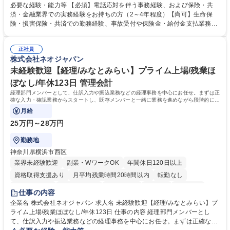
い合わせ電話対応や書類発送等を担当します。 ■共済金請求書類の受付、
必要な経験・能力等 【必須】電話応対を伴う事務経験、および保険・共
内容確認、および共済金支払に関する審査・事務処理業務全般を担当 ■専
済・金融業界での実務経験をお持ちの方（2～4年程度）【尚可】生命保
用システムへのデータ入力、各種必要書類の作成・発送作業 ■加入者様や
険・損害保険・共済での勤務経験、事故受付や保険金・給付金支払業務経
医療機関等からの各種問い合わせに対する丁寧かつ迅速な電話応対 ■現場
験がある方 【求める人物像】■相手の立場に立った丁寧な対応ができる方
調査の対応および業務プロセスの改善活動 【業務内容の変更範囲】当社の
■チームワークを大切にし、素直に学べる方★外勤の保険営業から内勤事
指定する業務 募集職種 横浜市【共済金支払事務】金融保険業界経験歓迎/
正社員
務へのキャリアチェンジ希望者も大歓迎です！ 学歴・資格 学歴：大学院
株式会社ネオジャパン
各種手当充実/転勤無
大学 高専 短大 専修学校 高校 語学力： 資格：
未経験歓迎【経理/みなとみらい】プライム上場/残業ほ
ぼなし/年休123日 管理会計
経理部門メンバーとして、仕訳入力や振込業務などの経理事務を中心にお任せ。まずは正
確な入力・確認業務からスタートし、既存メンバーと一緒に業務を進めながら段階的に経
理知識を身につけていただきます。
月給
25万円～28万円
勤務地
神奈川県横浜市西区
業界未経験歓迎
副業・WワークOK
年間休日120日以上
資格取得支援あり
月平均残業時間20時間以内
転勤なし
未経験者歓迎
時短勤務あり
退職金あり
在宅OK
賞与あり
仕事の内容
完全週休2日制
交通費支給
駅近5分以内
土日祝休み
服装自由
企業名 株式会社ネオジャパン 求人名 未経験歓迎【経理/みなとみらい】プ
ライム上場/残業ほぼなし/年休123日 仕事の内容 経理部門メンバーとし
寮・社宅あり
て、仕訳入力や振込業務などの経理事務を中心にお任せ。まずは正確な入