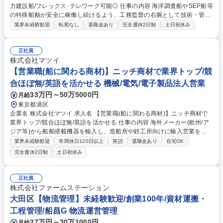
力建設船/フレックス･テレワーク可能◎ 仕事の内容 海洋調査船やSEP船等
の特殊船舶が安全に稼働し続けるよう、工務監督の右腕として技術・管理
両方から支えていただくことが期待となります。入社後はベテラン監督の
業界未経験歓迎
転勤なし
退職金あり
完全週休2日制
土日祝休み
指導のもと2年ほどかけて工務監督を目指して いただきます。 【業務につ
いて】1980年に創業しオーシャンタグボートやSEP船・海洋調査船の船
舶管理でトップクラスの実績を誇る当社にて、工務監督の補佐として下記
正社員
業務をお任せいたします。【具体的には】■ドック入渠対応（ドック期間
株式会社マツイ
中は長期出張が発生いたします） ■船舶上の機器の不具合対応 ■船舶必要
【営業職(船に関わる商材)】ニッチ商材で業界トップ/競
部品等の調達業務などの工務監督補佐業務 募集職種 【工務監督補佐】海
合ほぼ無/英語を活かせる 機械/電気/電子製品法人営業
洋調査船・洋上風力建設船/フレックス･テレワーク可能◎
33万円～50万5000円
月給
東京都港区
企業名 株式会社マツイ 求人名 【営業職(船に関わる商材)】ニッチ商材で
業界トップ/競合ほぼ無/英語を活かせる 仕事の内容 海外メーカー(欧州/ア
ジア等)から船舶搭載機器を輸入し、造船所や鉄工所向けに輸入営業を担
当いただきます。海外メーカーの国内窓口として、顧客の課題解決をサポ
業界未経験歓迎
年間休日120日以上
英語
退職金あり
在宅OK
ートするポジションです。。 【具体的には】■顧客ニーズのヒアリングと
完全週休2日制
土日祝休み
最適な機器の提案■海外メーカーとの窓口業務■国内営業担当者との連携■
見積作成・受注管理(案件規模は数万円～数千万円まで幅広く対応【ポイ
ント】海外展示会での新規商材探しも担当。単なる物売りではなく、商材
正社員
探しから携われる。/OJTだけでけではなく、海外メーカーでのトレーニン
株式会社ファームステーション
グ受講機会もあり、専門知識は入社後でも深められる。/海外営業もあるの
大田区【物流管理】未経験歓迎/創業100年/資材運搬・
で英語を活かせる 募集職種 【営業職(船に関わる商材)】ニッチ商材で業界
工程管理/船昌G 物流運営管理
トップ/競合ほぼ無/英語を活かせる
27万円～30万1000円
月給