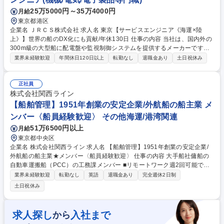
25万5000円～35万4000円
月給
東京都港区
企業名 ＪＲＣＳ株式会社 求人名 東京【サービスエンジニア《海運×陸
上》】世界の船のDX化にも貢献/年休130日 仕事の内容 当社は、国内外の
300m級の大型船に配電盤や監視制御システムを提供するメーカーです。
当社の製品を搭載した船舶は世界で8,000隻以上！培った技術で世界の船
業界未経験歓迎
年間休日120日以上
転勤なし
退職金あり
土日祝休み
のDX化に向けてデジタルブランドも提供しております。 【サービスエン
ジニアの具体的な業務】 定期点検・保守： 配電盤や制御盤が正常に作動
しているか、各種計測器を使って電気系統のチェックを行います。 トラブ
正社員
シューティング： 機器の不具合が発生した際、原因を特定して部品交換や
株式会社関西ライン
回路の修正、ソフトウェアの調整を行います。 試運転の立ち会い： メン
【船舶管理】1951年創業の安定企業/外航船の船主業 メ
テナンス完了後、正常に船が動くかどうかのテストに立ち会います。 募集
ンバー〈船員経験歓迎〉 その他海運/港湾関連
職種 東京【サービスエンジニア《海運×陸上》】世界の船のDX化にも貢
51万6500円以上
月給
献/年休130日
東京都中央区
企業名 株式会社関西ライン 求人名 【船舶管理】1951年創業の安定企業/
外航船の船主業★メンバー〈船員経験歓迎〉 仕事の内容 大手船社傭船の
自動車運搬船（PCC）の工務課メンバー ■リモートワーク週2回可能で働
きやすい環境！ ■残業時間月10時間程度とワークライフバランス◎ 【主な
業界未経験歓迎
転勤なし
英語
退職金あり
完全週休2日制
業務内容】 本船の訪船・検船、機関設備の評価、乗組員への保守整備指
土日祝休み
導、PMS運用支援、消耗部品の管理、潤滑油の手配および管理、故障時の
初動対応、修理計画、ドック工事の進捗管理、関連業者との調整・折衝、
機関性能・燃費などののデータ分析、技術報告、SMS支援、環境規制対
求人探し
入社まで
から
応、その他 募集職種 【船舶管理】1951年創業の安定企業/外航船の船主業