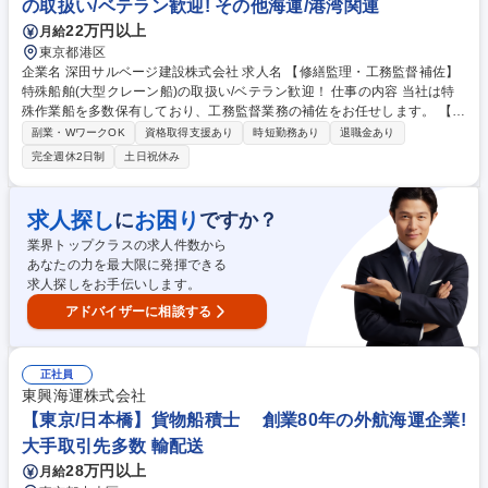
の取扱い/ベテラン歓迎! その他海運/港湾関連
の指定する業務 募集職種 大田区【配送ドライバー】夜勤/手積みなし/創業
22万円以上
月給
100年/船昌G
東京都港区
企業名 深田サルベージ建設株式会社 求人名 【修繕監理・工務監督補佐】
特殊船舶(大型クレーン船)の取扱い/ベテラン歓迎！ 仕事の内容 当社は特
殊作業船を多数保有しており、工務監督業務の補佐をお任せします。 【職
務詳細】■船舶管理部門の工務業務の確立■管理船舶(建造中)の就航準備■
副業・WワークOK
資格取得支援あり
時短勤務あり
退職金あり
管理船舶の保守整備計画の立案及び管理 ■■入渠工事関係業務(計画、監督
完全週休2日制
土日祝休み
等)■船上機器、設備の不具合の予防、及び不具合発生時の対応■各種検査
対応■船用品・予備品の管理、購買(調達)チームとの連携■各種条約、法
律、技術情報の収集、周知、対応■船員への技術サポート・指導■その他工
求人探し
お困り
に
ですか？
務業務に関わること ※船内での作業および港湾区域での荷役作業は一切発
業界トップクラスの求人件数から
生しません。※入渠工事、検査・不具合対応、その他訪船活動で現場出張
あなたの力を最大限に発揮できる
があり、長期出張可能性有。 募集職種 【修繕監理・工務監督補佐】特殊
求人探しをお手伝いします。
船舶(大型クレーン船)の取扱い/ベテラン歓迎！
アドバイザーに相談する
正社員
東興海運株式会社
【東京/日本橋】貨物船積士 創業80年の外航海運企業!
大手取引先多数 輸配送
28万円以上
月給