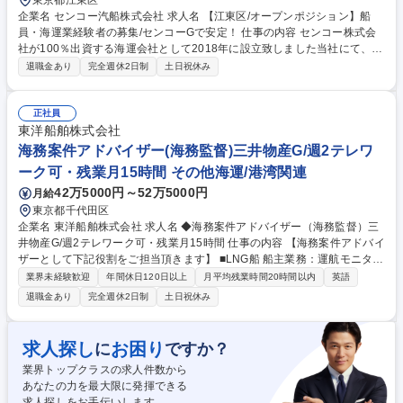
東京都江東区
企業名 センコー汽船株式会社 求人名 【江東区/オープンポジション】船
員・海運業経験者の募集/センコーGで安定！ 仕事の内容 センコー株式会
社が100％出資する海運会社として2018年に設立致しました当社にて、以
下のポジションを募集しております。ご希望と適性に応じて、ご面接内で
退職金あり
完全週休2日制
土日祝休み
配属先を相談させていただきます。 【募集中ポジション】 ■船舶営業部...
内航海運業 ■RORO線・フェリー営業部...第二種利用運送事業 ■安全管理
部...工務、海務 ※港湾運送業務の作業員・船員業務は含みません。 【採用
正社員
目的】事業拡大のため増員 募集職種 【江東区/オープンポジション】船
東洋船舶株式会社
員・海運業経験者の募集/センコーGで安定！
海務案件アドバイザー(海務監督)三井物産G/週2テレワ
ーク可・残業月15時間 その他海運/港湾関連
42万5000円～52万5000円
月給
東京都千代田区
企業名 東洋船舶株式会社 求人名 ◆海務案件アドバイザー（海務監督）三
井物産G/週2テレワーク可・残業月15時間 仕事の内容 【海務案件アドバイ
ザーとして下記役割をご担当頂きます】 ■LNG船 船主業務：運航モニタリ
ング、運航に関する用船者との折衝アドバス、オフハイヤ検証 ■用船仲介
業界未経験歓迎
年間休日120日以上
月平均残業時間20時間以内
英語
船の運航に関する港湾事情、貨物、荷役、条約・規則に関する調査、社内
退職金あり
完全週休2日制
土日祝休み
担当者への解説、船主に対する直接的なアドバイス、コンサルティング■
顧客船主保有船に関する技術的なトラブル問合せ対応 ■海事情報の定期的
な社内外発信、情報配信ウェブサイト（「AI番頭」等）運営■用船仲介船
求人探し
お困り
に
ですか？
のRightShip評価、PSC是正に対する対応支援 【出張】月1回程度。国内
業界トップクラスの求人件数から
船主訪問。（愛媛） 募集職種 ◆海務案件アドバイザー（海務監督）三井
あなたの力を最大限に発揮できる
物産G/週2テレワーク可・残業月15時間
求人探しをお手伝いします。