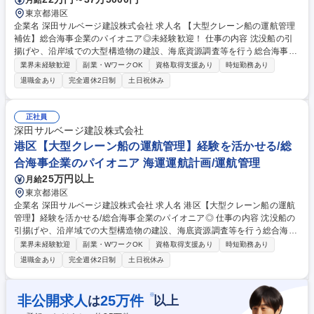
東京都港区
企業名 深田サルベージ建設株式会社 求人名 【大型クレーン船の運航管理
補佐】総合海事企業のパイオニア◎未経験歓迎！ 仕事の内容 沈没船の引
揚げや、沿岸域での大型構造物の建設、海底資源調査等を行う総合海事会
社の当社にて、洋上風力発電風車建設の為の大型クレーン船や事務所にて
業界未経験歓迎
副業・WワークOK
資格取得支援あり
時短勤務あり
下記のような各種【運航管理補佐】をお願いします。 【業務詳細】■客先
退職金あり
完全週休2日制
土日祝休み
折衝■現場管理■船員管理■岸壁手配■資材手配■税関調整、他庶務全般をお
任せします。 【エリア】国内がメインですが、海外での業務の可能性もご
ざいます。案件が無い期間は東京支社への出社となります。※1チーム3名
正社員
での業務が主となりますが、期間やエリアにより、1～2名で業務する可能
深田サルベージ建設株式会社
性もございます。【入社後】現場にOJTで学んでいただき、半年～1年程
港区【大型クレーン船の運航管理】経験を活かせる/総
度で独り立ちいただく予定です。 募集職種 【大型クレーン船の運航管理
合海事企業のパイオニア 海運運航計画/運航管理
補佐】総合海事企業のパイオニア◎未経験歓迎！
25万円以上
月給
東京都港区
企業名 深田サルベージ建設株式会社 求人名 港区【大型クレーン船の運航
管理】経験を活かせる/総合海事企業のパイオニア◎ 仕事の内容 沈没船の
引揚げや、沿岸域での大型構造物の建設、海底資源調査等を行う総合海事
会社の当社にて、洋上風力発電風車建設の為の大型クレーン船や事務所に
業界未経験歓迎
副業・WワークOK
資格取得支援あり
時短勤務あり
て下記のような各種【運航管理補佐】をお願いします。 【業務詳細】■客
退職金あり
完全週休2日制
土日祝休み
先折衝■現場管理■船員管理■岸壁手配■資材手配■税関調整、他庶務全般を
お任せします。 【エリア】国内がメインですが、海外での業務の可能性も
ございます。案件が無い期間は東京支社への出社となります。※1チーム3
※
非公開求人
25
万件
は
以上
名での業務が主となりますが、期間やエリアにより、1～2名で業務する可