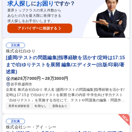
です！機械操作や手作業を少しずつ習得し、数年かけて全体の工程を把握
求人探し
お困り
に
ですか？
していきます。製造部製本課は約20名が在籍。先輩がOJTで丁寧に教える
業界トップクラスの求人件数から
ので、分からないこともその場で確認しながら自分のペースで焦らず覚え
あなたの力を最大限に発揮できる
ていけます。※変更範囲:当社の業務全般 募集職種 【堺市･鳳】卒業アルバ
求人探しをお手伝いします。
ムの製本･製造■経験不問!老舗安定企業でモノづくりを
アドバイザーに相談する
正社員
株式会社白ゆり
[盛岡/テストの問題編集]指導経験を活かす/定時は17:15
まで/白ゆりテストを展開 編集/エディター(出版/印刷/著
述業)
26万7000円～28万3000円
月給
岩手県盛岡市
企業名 株式会社白ゆり 求人名 [盛岡/テストの問題編集]指導経験を活かす/
定時は17:15まで/白ゆりテストを展開 仕事の内容 中学生向け学力テスト
「白ゆりテスト」を実施する当社にて、テストや問題集の編集・問題作成
をお任せします。指導経験を活かし、受験生がつまずきやすいポイントを
業界未経験歓迎
転勤なし
退職金あり
押さえた良問を世に送り出すやりがいがあります！ テスト・教材の企画・
問題作成・校正をお願いします。出題傾向を分析し、問題の選定や解説の
執筆まで、一連のプロセスをお任せします。指導経験を活かした、良問の
正社員
迅速な見極めがカギとなるため、これまでのやり方に捉われず、より要領
株式会社シー・アイ・シー