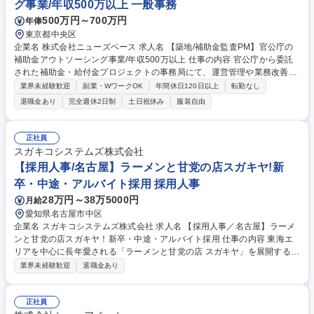
グ事業/年収500万以上 一般事務
500万円～700万円
年俸
東京都中央区
企業名 株式会社ニューズベース 求人名 【築地/補助金監査PM】官公庁の
補助金アウトソーシング事業/年収500万以上 仕事の内容 官公庁から委託
された補助金・給付金プロジェクトの事務局にて、運営管理や業務改善、
ステークホルダーとの折衝をお任せします。 裁量権を持ち、より良い運用
業界未経験歓迎
副業・WワークOK
年間休日120日以上
転勤なし
ルールの構築をリードできる環境です。 【具体的には】 ・事務局の運
退職金あり
完全週休2日制
土日祝休み
服装自由
営、進行管理、官公庁への各種報告業務 ・パートナー企業との折衝、運用
ルールの改善・業務フロー構築 ・個別案件の対応方針検討、補助金監査や
実地調査プロセスの推進 ※入社後はMGRやメンバーと連携しながら業務
正社員
を進めます。 ※補助金監査などのイレギュラー対応もチームで方針を整理
スガキコシステムズ株式会社
するため安心です。 募集職種 【築地/補助金監査PM】官公庁の補助金アウ
【採用人事/名古屋】ラーメンと甘党の店スガキヤ!新
トソーシング事業/年収500万以上
卒・中途・アルバイト採用 採用人事
28万円～38万5000円
月給
愛知県名古屋市中区
企業名 スガキコシステムズ株式会社 求人名 【採用人事／名古屋】ラーメ
ンと甘党の店スガキヤ！新卒・中途・アルバイト採用 仕事の内容 東海エ
リアを中心に長年愛される「ラーメンと甘党の店 スガキヤ」を展開する当
社本社にて、採用・人事の中核メンバーとしてご活躍いただきます。 採用
業界未経験歓迎
退職金あり
をメインにご担当。採用の目的から、どういう採用手法が最適か、当社の
魅力・コンテンツをどう作り発信するか等を検討します。また、採用以外
も、労務の課題や新たな制度関連など、知識や経験をもとに幅広くお任せ
正社員