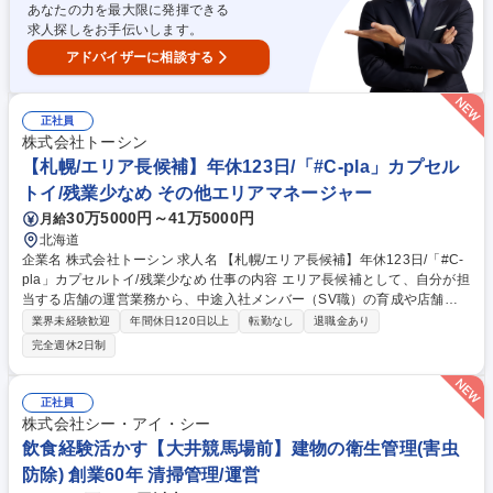
あなたの力を最大限に発揮できる
歓迎】食品メーカーの鶏卵農場・生産管理
求人探しをお手伝いします。
アドバイザーに相談する
正社員
株式会社トーシン
【札幌/エリア長候補】年休123日/「#C-pla」カプセル
トイ/残業少なめ その他エリアマネージャー
30万5000円～41万5000円
月給
北海道
企業名 株式会社トーシン 求人名 【札幌/エリア長候補】年休123日/「#C-
pla」カプセルトイ/残業少なめ 仕事の内容 エリア長候補として、自分が担
当する店舗の運営業務から、中途入社メンバー（SV職）の育成や店舗運
営サポートをお任せします。 変更の範囲:当社業務全般 【業務詳細】・中
業界未経験歓迎
年間休日120日以上
転勤なし
退職金あり
途入社メンバー（SV職）の育成や店舗運営サポート：入社時研修実施
完全週休2日制
後、SVとして独り立ちできるようにOJT研修の実施、またそのメンバーが
担当している店舗の運営指導やサポート ・マネジメント：アルバイト社員
の育成、シフト管理、採用面接など ・カプセルトイの商品選定 ・イベン
正社員
ト企画（季節、周年など）・商品の在庫管理 ・金銭管理（両替機の釣銭準
株式会社シー・アイ・シー
備）・収益管理 ・商品配置の検討 募集職種 【札幌/エリア長候補】年休12
飲食経験活かす【大井競馬場前】建物の衛生管理(害虫
3日/「#C-pla」カプセルトイ/残業少なめ
防除) 創業60年 清掃管理/運営