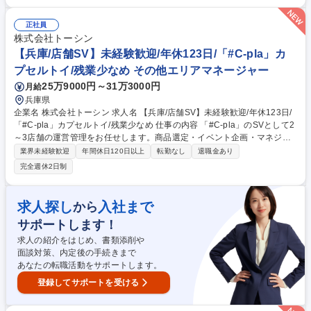
ート ■人事制度の運用・改善提案 ■労務・福利厚生関連業務のサポート ■
事業部との連携による組織課題の解決支援 など 募集職種 天王洲アイル
正社員
【人事】未経験歓迎/年休124日/リモート可/残業21H/退職金あり◎
株式会社トーシン
【兵庫/店舗SV】未経験歓迎/年休123日/「#C-pla」カ
プセルトイ/残業少なめ その他エリアマネージャー
25万9000円～31万3000円
月給
兵庫県
企業名 株式会社トーシン 求人名 【兵庫/店舗SV】未経験歓迎/年休123日/
「#C-pla」カプセルトイ/残業少なめ 仕事の内容 「#C-pla」のSVとして2
～3店舗の運営管理をお任せします。商品選定・イベント企画・マネジメ
ント等、業務は多岐にわたりますので裁量権を持ちながらキャリアを積む
業界未経験歓迎
年間休日120日以上
転勤なし
退職金あり
ことが叶います。変更の範囲:当社業務全般 【業務詳細】・カプセルトイ
完全週休2日制
の商品選定（仕入れた商品の中から、自店舗の客層や売上を踏まえて、追
加発注を行います） ・イベント企画（季節、周年など）・商品の在庫管
理・金銭管理（両替機の釣銭準備）・収益管理・人員管理（アルバイト社
求人探し
入社まで
から
員の勤怠管理・育成、採用面接）・商品配置の検討（自店舗の客層や商品
サポートします！
の売れ行きを踏まえて、適切な商品配置を行います）など 募集職種 【兵
庫/店舗SV】未経験歓迎/年休123日/「#C-pla」カプセルトイ/残業少なめ
求人の紹介をはじめ、書類添削や
面談対策、内定後の手続きまで
あなたの転職活動をサポートします。
登録してサポートを受ける