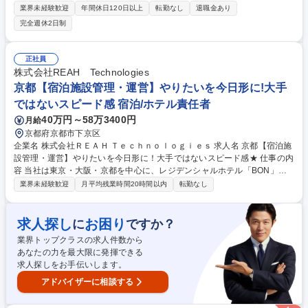
ント等、業務は多岐にわたりますので裁量権を持ちながらキャリアを積む
業界未経験歓迎
年間休日120日以上
転勤なし
退職金あり
ことが叶います。変更の範囲:当社業務全般 【業務詳細】・カプセルトイ
完全週休2日制
の商品選定（仕入れた商品の中から、自店舗の客層や売上を踏まえて、追
加発注を行います） ・イベント企画（季節、周年など）・商品の在庫管
理・金銭管理（両替機の釣銭準備）・収益管理・人員管理（アルバイト社
正社員
員の勤怠管理・育成、採用面接）・商品配置の検討（自店舗の客層や商品
株式会社REAH Technologies
の売れ行きを踏まえて、適切な商品配置を行います）など 募集職種 【旭
京都【宿泊施設管理・運営】やりたいを今日形に!大手
川/店舗SV】未経験歓迎/年休123日/「#C-pla」カプセルトイ/残業少なめ
ではないスピード感 宿泊/ホテル責任者
40万円～58万3400円
月給
京都府京都市下京区
企業名 株式会社ＲＥＡＨ Ｔｅｃｈｎｏｌｏｇｉｅｓ 求人名 京都【宿泊施
設管理・運営】やりたいを今日形に！大手ではないスピード感★ 仕事の内
容 当社は東京・大阪・京都を中心に、レジデンシャルホテル「BON」を
はじめ、ホテル・ホステル・民泊など多様な宿泊施設の企画・運営を行っ
業界未経験歓迎
月平均残業時間20時間以内
転勤なし
ています。訪日観光の回復とともに宿泊需要は拡大しており、当社でも 新
規施設の開業や既存施設の拡大を進めています。 【具体的な業務】 ■宿泊
施設の運営管理 ■現地スタッフのマネジメント ■顧客満足度向上のための
求人探し
お困り
に
ですか？
サービス改善 ■接客・清掃・設備などの品質管理 ■コスト管理および改善
業界トップクラスの求人件数から
■上記業務の施設横断的な仕組み作りやオペレーション改善 ■施設オーナ
あなたの力を最大限に発揮できる
ーへの運営報告や提案 ■清掃会社・アメニティ会社など外部業者との調整
求人探しをお手伝いします。
等 募集職種 京都【宿泊施設管理・運営】やりたいを今日形に！大手では
ないスピード感★
アドバイザーに相談する