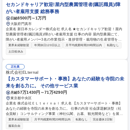
セカンドキャリア歓迎!屋内型農園管理者(嘱託職員)/障
がい者雇用支援 総務事務
8500円～1万円
日給
大阪府門真市
企業名 新日本カレンダー株式会社 求人名 ★セカンドキャリア歓迎！屋内
型農園管理者(嘱託職員)/障がい者雇用支援 仕事の内容 屋内型農園にて、
障がい者雇用メンバー3名の作業指示・進捗管理・栽培物の生産管理を担
当。安心して働ける環境づくりと職場定着、社員に喜ばれる生産物の安定
業界未経験歓迎
年間休日120日以上
月平均残業時間20時間以内
転勤なし
提供を支える現場管理者業務です。 ■障害者雇用メンバー3名への作業指
土日祝休み
示、進捗確認、栽培物の生産管理 ■日々の声かけやモチベーション維持を
担当 《やりがいと魅力》 メンバーが安心して業務に取り組めるよう支援
し、生産物は社員の福利厚生として活用されるため、安定した運営と従業
正社員
員に喜ばれる栽培内容の検討、関係者との連携、業務改善まで幅広く担う
株式会社ELternal
社会貢献性の高い管理者ポジションとしてご活躍できます◎ 募集職種 ★
【カスタマーサポート・事務】あなたの経験を寺院の未
セカンドキャリア歓迎！屋内型農園管理者(嘱託職員)/障がい者雇用支援
来を創る力に。 その他サービス業
57万1430円～71万4290円
月給
東京都中央区
企業名 株式会社ＥＬｔｅｒｎａｌ 求人名 【カスタマーサポート・事務】
あなたの経験を寺院の未来を創る力に。 仕事の内容 社会課題解決型（社
会貢献）コンサルティング事業（神社仏閣、お墓、観光開発など）を展開
する当社のカスタマーサポートとして、実務に携わりながらチーム全体の
業界未経験歓迎
月平均残業時間20時間以内
転勤なし
完全週休2日制
パフォーマンス最大化と品質管理を担います。 【業務内容】■電話窓口担
服装自由
当者として、問合せ対応（資料請求・見学予約・契約相談・料金や墓じま