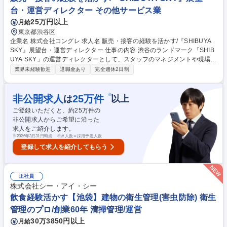
奈川/店舗SV】未経験歓迎/年休123日/「#C-pla」カプセルトイ/残業少なめ
台・運営ディレクター その他サービス業
25万円以上
月給
東京都渋谷区
企業名 株式会社コングレ 求人名 販売・接客の経験を活かす/『SHIBUYA
SKY』展望台・運営ディレクター 仕事の内容 渋谷のランドマーク「SHIB
UYA SKY」の運営ディレクターとして、スタッフのマネジメントや現場の
オペレーション管理をお任せします。接客経験を活かし、チームを動かす
業界未経験歓迎
退職金あり
完全週休2日制
プロを目指せる環境です。 施設常駐者として、運営管理またはルーフトッ
プバーの運営を担当。 ■現場マネジメント、スタッフへの指示出し・フォ
ロー ■シフト作成・勤怠管理、アルバイトや契約社員の育成 ■展望台の状
※
非公開求人
25
万件
は
以上
況確認、天候不良時のイレギュラー対応 ■日報や各種データ作成、接客マ
ご登録いただくと、約
25
万件の
ニュアルの改善検討 ■クライアントとの定例会議や運営オペレーションの
非公開求人からご希望に沿った
提案 募集職種 販売・接客の経験を活かす/『SHIBUYA SKY』展望台・運
求人をご紹介します。
営ディレクター
※
2026年3月31日時点 ※求人数＝採用予定人数
登録して求人を紹介してもらう
正社員
株式会社シー・アイ・シー
飲食経験活かす【池袋】建物の衛生管理(害虫防除) 衛生
管理のプロ/創業60年 清掃管理/運営
30万3850円以上
月給