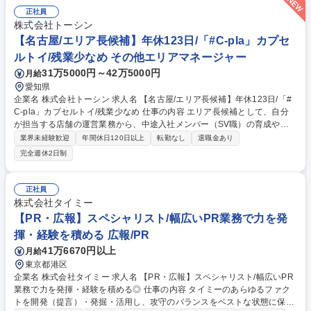
正社員
株式会社トーシン
【名古屋/エリア長候補】年休123日/「#C-pla」カプセ
ルトイ/残業少なめ その他エリアマネージャー
31万5000円～42万5000円
月給
愛知県
企業名 株式会社トーシン 求人名 【名古屋/エリア長候補】年休123日/「#
C-pla」カプセルトイ/残業少なめ 仕事の内容 エリア長候補として、自分
が担当する店舗の運営業務から、中途入社メンバー（SV職）の育成や店
舗運営サポートをお任せします。 変更の範囲:当社業務全般 【業務詳
業界未経験歓迎
年間休日120日以上
転勤なし
退職金あり
細】・中途入社メンバー（SV職）の育成や店舗運営サポート：入社時研
完全週休2日制
修実施後、SVとして独り立ちできるようにOJT研修の実施、またそのメン
バーが担当している店舗の運営指導やサポート ・マネジメント：アルバイ
ト社員の育成、シフト管理、採用面接など ・カプセルトイの商品選定 ・
正社員
イベント企画（季節、周年など）・商品の在庫管理 ・金銭管理（両替機の
株式会社タイミー
釣銭準備）・収益管理 ・商品配置の検討 募集職種 【名古屋/エリア長候
【PR・広報】スペシャリスト/幅広いPR業務で力を発
補】年休123日/「#C-pla」カプセルトイ/残業少なめ
揮・経験を積める 広報/PR
41万6670円以上
月給
東京都港区
企業名 株式会社タイミー 求人名 【PR・広報】スペシャリスト/幅広いPR
業務で力を発揮・経験を積める◎ 仕事の内容 タイミーのあらゆるファク
トを開発（提言）・発掘・活用し、攻守のバランスをベストな状態に保っ