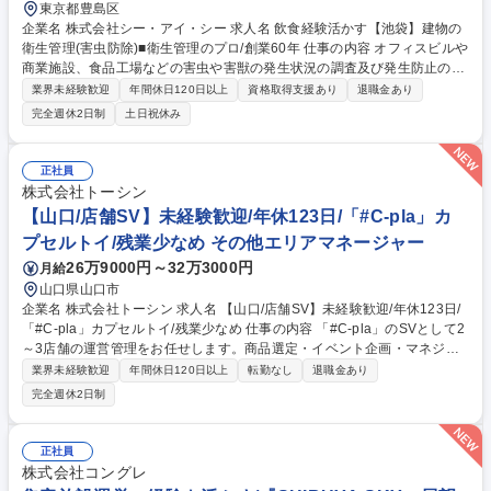
東京都豊島区
企業名 株式会社シー・アイ・シー 求人名 飲食経験活かす【池袋】建物の
衛生管理(害虫防除)■衛生管理のプロ/創業60年 仕事の内容 オフィスビルや
商業施設、食品工場などの害虫や害獣の発生状況の調査及び発生防止の措
置を講じます。「建築物衛生法」に基づき建物の管理者に義務付けられて
業界未経験歓迎
年間休日120日以上
資格取得支援あり
退職金あり
いるため、常に需要があり、非常に安定した事業です。 【詳細】調査結果
完全週休2日制
土日祝休み
により追加の作業が必要な場合は提案及び見積もりの作成から受注まで行
います。時には大型ビルの設計段階から携わり、ねずみが侵入しにくい構
造となるようコンサルテーションも行います。 【働き方】残業平均30時
正社員
間/月。繁忙期は45時間もありますが、残業削減のために増員募集中。現
株式会社トーシン
場によっては休日・夜間勤務有(手当/振休有) 【競合優位性】全員が正社員
【山口/店舗SV】未経験歓迎/年休123日/「#C-pla」カ
のため他社より高額ですが高品質で選ばれています。 募集職種 飲食経験
プセルトイ/残業少なめ その他エリアマネージャー
活かす【池袋】建物の衛生管理(害虫防除)■衛生管理のプロ/創業60年
26万9000円～32万3000円
月給
山口県山口市
企業名 株式会社トーシン 求人名 【山口/店舗SV】未経験歓迎/年休123日/
「#C-pla」カプセルトイ/残業少なめ 仕事の内容 「#C-pla」のSVとして2
～3店舗の運営管理をお任せします。商品選定・イベント企画・マネジメ
ント等、業務は多岐にわたりますので裁量権を持ちながらキャリアを積む
業界未経験歓迎
年間休日120日以上
転勤なし
退職金あり
ことが叶います。変更の範囲:当社業務全般 【業務詳細】・カプセルトイ
完全週休2日制
の商品選定（仕入れた商品の中から、自店舗の客層や売上を踏まえて、追
加発注を行います） ・イベント企画（季節、周年など）・商品の在庫管
理・金銭管理（両替機の釣銭準備）・収益管理・人員管理（アルバイト社
正社員
員の勤怠管理・育成、採用面接）・商品配置の検討（自店舗の客層や商品
株式会社コングレ
の売れ行きを踏まえて、適切な商品配置を行います）など 募集職種 【山