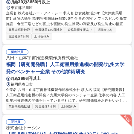
30万3850円以上
月給
東京都品川区
企業名 株式会社シー・アイ・シー 求人名 飲食経験活かす【大井競馬場
前】建物の衛生管理(害虫防除)■創業60年 仕事の内容 オフィスビルや商業
施設、食品工場などの害虫や害獣の発生状況の調査及び発生防止の措置を
講じます。「建築物衛生法」に基づき建物の管理者に義務付けられている
業界未経験歓迎
年間休日120日以上
資格取得支援あり
退職金あり
ため、常に需要があり、非常に安定した事業です。 【詳細】調査結果によ
完全週休2日制
土日祝休み
り追加の作業が必要な場合は提案及び見積もりの作成から受注まで行いま
す。時には大型ビルの設計段階から携わり、ねずみが侵入しにくい構造と
なるようコンサルテーションも行います。 【働き方】残業平均30時間/
契約社員
月。繁忙期は45時間もありますが、残業削減のために増員募集中。現場に
八田・山本宇宙推進機製作所株式会社
よっては休日・夜間勤務有(手当/振休有) 【競合優位性】全員が正社員のた
福岡【研究開発職】人工衛星用推進機の開発/九州大学
め他社より高額ですが高品質で選ばれています。 募集職種 飲食経験活か
発のベンチャー企業 その他学術研究
す【大井競馬場前】建物の衛生管理(害虫防除)■創業60年
3686円以上
時給
福岡県春日市
企業名 八田・山本宇宙推進機製作所株式会社 求人名 福岡【研究開発職】
人工衛星用推進機の開発／九州大学発のベンチャー企業 仕事の内容 人工
衛星用推進機の開発を行っている当社にて、研究開発職をお任せいたしま
す。研究プロジェクトの拡大に伴い、実験・解析・資料作成などの研究業
業界未経験歓迎
完全週休2日制
土日祝休み
務をご担当いただきます。最先端の宇宙開発を支えるお仕事です。 ■小型
衛星用推進機に関する研究や技術的検討■実験計画の立案補助、実験や評
価の実施■実験データの整理、解析、考察■技術報告書、研究資料、対外説
正社員
明資料の作成業務■大学研究者や社内技術メンバーとの技術的な議論及び
株式会社トーシン
調整■その他、代表と連携した研究推進の補助業務 基本的には当社の代表