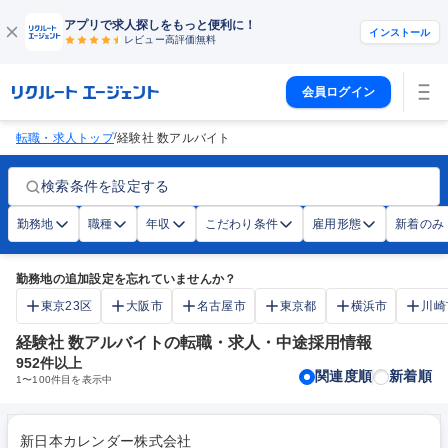
アプリで求人探しをもっと便利に！
インストール
レビュー高評価
無料
会員ログイン
/
転職・求人トップ
経験社 数アルバイト
検索条件を設定する
勤務地
職種
年収
こだわり条件
雇用形態
新着のみ
勤務地の追加設定を忘れていませんか？
東京23区
大阪市
名古屋市
東京都
横浜市
川崎
経験社 数アルバイトの転職・求人・中途採用情報
952
件以上
関連度順
新着順
1
〜
100
件目を表示中
新日本カレンダー株式会社