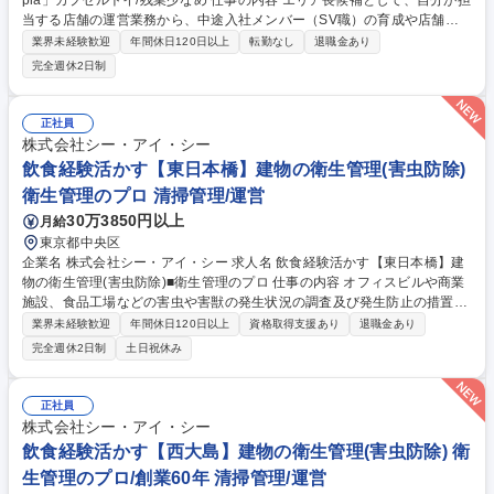
pla」カプセルトイ/残業少なめ 仕事の内容 エリア長候補として、自分が担
当する店舗の運営業務から、中途入社メンバー（SV職）の育成や店舗運
営サポートをお任せします。 変更の範囲:当社業務全般 【業務詳細】・中
業界未経験歓迎
年間休日120日以上
転勤なし
退職金あり
途入社メンバー（SV職）の育成や店舗運営サポート：入社時研修実施
完全週休2日制
後、SVとして独り立ちできるようにOJT研修の実施、またそのメンバーが
担当している店舗の運営指導やサポート ・マネジメント：アルバイト社員
の育成、シフト管理、採用面接など ・カプセルトイの商品選定 ・イベン
正社員
ト企画（季節、周年など）・商品の在庫管理 ・金銭管理（両替機の釣銭準
株式会社シー・アイ・シー
備）・収益管理 ・商品配置の検討 募集職種 【広島/エリア長候補】年休12
飲食経験活かす【東日本橋】建物の衛生管理(害虫防除)
3日/「#C-pla」カプセルトイ/残業少なめ
衛生管理のプロ 清掃管理/運営
30万3850円以上
月給
東京都中央区
企業名 株式会社シー・アイ・シー 求人名 飲食経験活かす【東日本橋】建
物の衛生管理(害虫防除)■衛生管理のプロ 仕事の内容 オフィスビルや商業
施設、食品工場などの害虫や害獣の発生状況の調査及び発生防止の措置を
講じます。「建築物衛生法」に基づき建物の管理者に義務付けられている
業界未経験歓迎
年間休日120日以上
資格取得支援あり
退職金あり
ため、常に需要があり、非常に安定した事業です。 【詳細】調査結果によ
完全週休2日制
土日祝休み
り追加の作業が必要な場合は提案及び見積もりの作成から受注まで行いま
す。時には大型ビルの設計段階から携わり、ねずみが侵入しにくい構造と
なるようコンサルテーションも行います。 【働き方】残業平均30時間/
正社員
月。繁忙期は45時間もありますが、残業削減のために増員募集中。現場に
株式会社シー・アイ・シー
よっては休日・夜間勤務有(手当/振休有) 【競合優位性】全員が正社員のた
飲食経験活かす【西大島】建物の衛生管理(害虫防除) 衛
め他社より高額ですが高品質で選ばれています。 募集職種 飲食経験活か
生管理のプロ/創業60年 清掃管理/運営
す【東日本橋】建物の衛生管理(害虫防除)■衛生管理のプロ