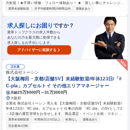
方歓迎！★手厚い研修・フォロー体制あり！ ★「新しい事にチャレンジし
たい」、「人を喜ばせるのが好き」という方であれば、どなたでも歓迎で
業界未経験歓迎
月平均残業時間20時間以内
退職金あり
す。 奈良県が運営するNAFIC(なら食と農の魅力創造国際大学校)に 併設す
るホテルでの接客業務全般をお任せいたします。 ■チェックイン・アウト
業務、アテンド業務、お客様対応、客室管理業務 ■アルバイトスタッフ管
求人探し
お困り
に
ですか？
理(技術面、接客面でのフォローや指導 ■企画業務：既存サービスの改善、
業界トップクラスの求人件数から
新規サービス開発 ■備品、消耗品の発注および管理業務 募集職種 ★未経
あなたの力を最大限に発揮できる
験歓迎【奈良/接客サービス職】奈良県が運営するNAFICに併設するホテル
求人探しをお手伝いします。
アドバイザーに相談する
正社員
株式会社トーシン
【大阪梅田・京都/店舗SV】未経験歓迎/年休123日/「#
C-pla」カプセルトイ その他エリアマネージャー
25万9000円～31万3000円
月給
大阪府
企業名 株式会社トーシン 求人名 【大阪梅田・京都/店舗SV】未経験歓迎/
年休123日/「#C-pla」カプセルトイ 仕事の内容 「#C-pla」のSVとして2
～3店舗の運営管理をお任せします。商品選定・イベント企画・マネジメ
ント等、業務は多岐にわたりますので裁量権を持ちながらキャリアを積む
業界未経験歓迎
年間休日120日以上
転勤なし
退職金あり
ことが叶います。変更の範囲:当社業務全般 【業務詳細】・カプセルトイ
完全週休2日制
の商品選定（仕入れた商品の中から、自店舗の客層や売上を踏まえて、追