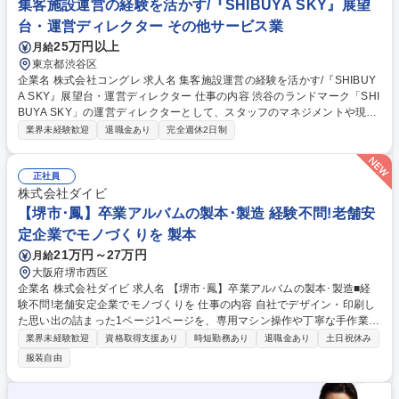
集客施設運営の経験を活かす/『SHIBUYA SKY』展望
口/店舗SV】未経験歓迎/年休123日/「#C-pla」カプセルトイ/残業少なめ
台・運営ディレクター その他サービス業
25万円以上
月給
東京都渋谷区
企業名 株式会社コングレ 求人名 集客施設運営の経験を活かす/『SHIBUY
A SKY』展望台・運営ディレクター 仕事の内容 渋谷のランドマーク「SHI
BUYA SKY」の運営ディレクターとして、スタッフのマネジメントや現場
のオペレーション管理をお任せします。接客経験を活かし、チームを動か
業界未経験歓迎
退職金あり
完全週休2日制
すプロを目指せる環境です。 施設常駐者として、運営管理またはルーフト
ップバーの運営を担当。 ■現場マネジメント、スタッフへの指示出し・フ
ォロー ■シフト作成・勤怠管理、アルバイトや契約社員の育成 ■展望台の
正社員
状況確認、天候不良時のイレギュラー対応 ■日報や各種データ作成、接客
株式会社ダイビ
マニュアルの改善検討 ■クライアントとの定例会議や運営オペレーション
【堺市･鳳】卒業アルバムの製本･製造 経験不問!老舗安
の提案 募集職種 集客施設運営の経験を活かす/『SHIBUYA SKY』展望
定企業でモノづくりを 製本
台・運営ディレクター
21万円～27万円
月給
大阪府堺市西区
企業名 株式会社ダイビ 求人名 【堺市･鳳】卒業アルバムの製本･製造■経
験不問!老舗安定企業でモノづくりを 仕事の内容 自社でデザイン・印刷し
た思い出の詰まった1ページ1ページを、専用マシン操作や丁寧な手作業で
一冊の卒業アルバムに完成させる製本･製造業務を担当。形に残るものづ
業界未経験歓迎
資格取得支援あり
時短勤務あり
退職金あり
土日祝休み
くりのやりがいを実感できるお仕事です。 卒業アルバム等の製本業務をお
服装自由
任せ。「未経験から工場勤務は難しそう…」という方も、まずは1つの専
属工程のオペレーターとして業務を覚えることからスタートするので安心