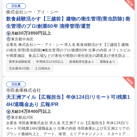
正社員
株式会社シー・アイ・シー
飲食経験活かす【三越前】建物の衛生管理(害虫防除) 衛
生管理のプロ/創業60年 清掃管理/運営
30万3850円以上
月給
東京都中央区
企業名 株式会社シー・アイ・シー 求人名 飲食経験活かす【三越前】建物
の衛生管理(害虫防除)■衛生管理のプロ/創業60年 仕事の内容 オフィスビル
や商業施設、食品工場などの害虫や害獣の発生状況の調査及び発生防止の
措置を講じます。「建築物衛生法」に基づき建物の管理者に義務付けられ
業界未経験歓迎
年間休日120日以上
資格取得支援あり
退職金あり
ているため、常に需要があり、非常に安定した事業です。 【詳細】調査結
完全週休2日制
土日祝休み
果により追加の作業が必要な場合は提案及び見積もりの作成から受注まで
行います。時には大型ビルの設計段階から携わり、ねずみが侵入しにくい
構造となるようコンサルテーションも行います。 【働き方】残業平均30
正社員
時間/月。繁忙期は45時間もありますが、残業削減のために増員募集中。
寺田倉庫株式会社
現場によっては休日・夜間勤務有(手当/振休有) 【競合優位性】全員が正社
天王洲アイル【広報担当】年休124日/リモート可/残業1
員のため他社より高額ですが高品質で選ばれています。 募集職種 飲食経
4H/退職金あり 広報/PR
験活かす【三越前】建物の衛生管理(害虫防除)■衛生管理のプロ/創業60年
34万8400円以上
月給
東京都品川区
企業名 寺田倉庫株式会社 求人名 天王洲アイル【広報担当】年休124日/リ
モート可/残業14H/退職金あり 仕事の内容 寺田倉庫および天王洲エリアの
ブランド価値向上と、アート、保管、エリアマネジメント、スタートアッ