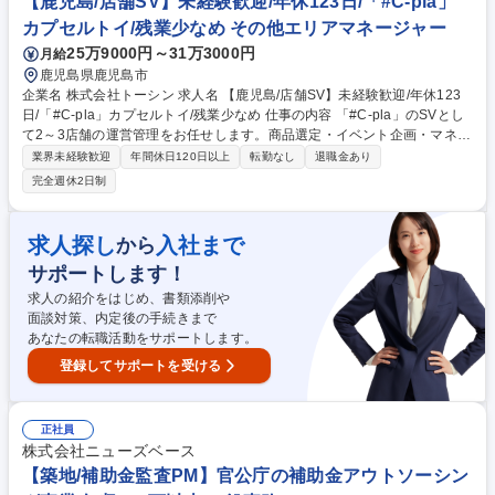
【鹿児島/店舗SV】未経験歓迎/年休123日/「#C-pla」
と連携しながら、主体的に研究を進めていただくことを想定しています。
カプセルトイ/残業少なめ その他エリアマネージャー
【業務内容の変更範囲】当社の指定する業務 募集職種 福岡【研究開発
25万9000円～31万3000円
月給
職】人工衛星用推進機の開発／九州大学発のベンチャー企業
鹿児島県鹿児島市
企業名 株式会社トーシン 求人名 【鹿児島/店舗SV】未経験歓迎/年休123
日/「#C-pla」カプセルトイ/残業少なめ 仕事の内容 「#C-pla」のSVとし
て2～3店舗の運営管理をお任せします。商品選定・イベント企画・マネジ
メント等、業務は多岐にわたりますので裁量権を持ちながらキャリアを積
業界未経験歓迎
年間休日120日以上
転勤なし
退職金あり
むことが叶います。変更の範囲:当社業務全般 【業務詳細】・カプセルト
完全週休2日制
イの商品選定（仕入れた商品の中から、自店舗の客層や売上を踏まえて、
追加発注を行います） ・イベント企画（季節、周年など）・商品の在庫管
理・金銭管理（両替機の釣銭準備）・収益管理・人員管理（アルバイト社
求人探し
入社まで
から
員の勤怠管理・育成、採用面接）・商品配置の検討（自店舗の客層や商品
サポートします！
の売れ行きを踏まえて、適切な商品配置を行います）など 募集職種 【鹿
児島/店舗SV】未経験歓迎/年休123日/「#C-pla」カプセルトイ/残業少なめ
求人の紹介をはじめ、書類添削や
面談対策、内定後の手続きまで
あなたの転職活動をサポートします。
登録してサポートを受ける
正社員
株式会社ニューズベース
【築地/補助金監査PM】官公庁の補助金アウトソーシン