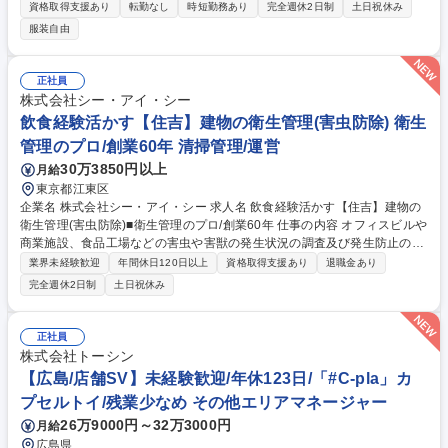
たアクションによって各ステークホルダーに対して、タイミーの最適な合
資格取得支援あり
転勤なし
時短勤務あり
完全週休2日制
土日祝休み
意形成を実現していきます。 サービス広報、コーポレート広報、クライシ
服装自由
ス広報全般お任せします。 【具体的には】■社内にあるファクトの発掘、
PRアイデアの開発■モメンタムに合わせたPRアイデアの立案、実行■プレ
スリリース等の原稿作成・校正・品質管理■メディア担当者との折衝■クラ
正社員
イシス対応■社内関係者との打ち合わせ調整や取材対応■インターナルコミ
株式会社シー・アイ・シー
ュニケーション■レピュテーションリスクの適切なマネジメント 募集職種
飲食経験活かす【住吉】建物の衛生管理(害虫防除) 衛生
【PR・広報】スペシャリスト/幅広いPR業務で力を発揮・経験を積める◎
管理のプロ/創業60年 清掃管理/運営
30万3850円以上
月給
東京都江東区
企業名 株式会社シー・アイ・シー 求人名 飲食経験活かす【住吉】建物の
衛生管理(害虫防除)■衛生管理のプロ/創業60年 仕事の内容 オフィスビルや
商業施設、食品工場などの害虫や害獣の発生状況の調査及び発生防止の措
置を講じます。「建築物衛生法」に基づき建物の管理者に義務付けられて
業界未経験歓迎
年間休日120日以上
資格取得支援あり
退職金あり
いるため、常に需要があり、非常に安定した事業です。 【詳細】調査結果
完全週休2日制
土日祝休み
により追加の作業が必要な場合は提案及び見積もりの作成から受注まで行
います。時には大型ビルの設計段階から携わり、ねずみが侵入しにくい構
造となるようコンサルテーションも行います。 【働き方】残業平均30時
正社員
間/月。繁忙期は45時間もありますが、残業削減のために増員募集中。現
株式会社トーシン
場によっては休日・夜間勤務有(手当/振休有) 【競合優位性】全員が正社員
【広島/店舗SV】未経験歓迎/年休123日/「#C-pla」カ
のため他社より高額ですが高品質で選ばれています。 募集職種 飲食経験
プセルトイ/残業少なめ その他エリアマネージャー
活かす【住吉】建物の衛生管理(害虫防除)■衛生管理のプロ/創業60年
26万9000円～32万3000円
月給
広島県