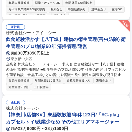
プ支援など各事業の認知向上に向けた広報活動をお任せいたします。具体
業界未経験歓迎
副業・WワークOK
年間休日120日以上
的な業務は以下の通りです。 ■各事業部からの情報収集・素材の整理 ■テ
月平均残業時間20時間以内
転勤なし
時短勤務あり
退職金あり
在宅OK
キスト・画像など発信内容確認 ■社内報の制作（月1回）及び社内ポータ
完全週休2日制
土日祝休み
服装自由
ル運用 ■コーポレートサイト・会社資料の更新・管理 ■プレスリリース作
成・配信 ■取材、撮影の調整・立ち合い ■メディア向け内覧会の企画・運
正社員
営（年3～5回）■公式SNS運用（Instagram、Facebook 等）■広告出稿、
株式会社シー・アイ・シー
外部PR会社との連携 ■広報活動の効果測定、実績の社内共有 ■ロゴ、写真
飲食経験活かす【八丁堀】建物の衛生管理(害虫防除) 衛
などの広報素材の管理 募集職種 天王洲アイル【広報担当】年休124日/リ
モート可/残業14H/退職金あり
生管理のプロ/創業60年 清掃管理/運営
30万3850円以上
月給
東京都中央区
企業名 株式会社シー・アイ・シー 求人名 飲食経験活かす【八丁堀】建物
の衛生管理(害虫防除)■衛生管理のプロ/創業60年 仕事の内容 オフィスビル
や商業施設、食品工場などの害虫や害獣の発生状況の調査及び発生防止の
措置を講じます。「建築物衛生法」に基づき建物の管理者に義務付けられ
業界未経験歓迎
年間休日120日以上
資格取得支援あり
退職金あり
ているため、常に需要があり、非常に安定した事業です。 【詳細】調査結
完全週休2日制
土日祝休み
果により追加の作業が必要な場合は提案及び見積もりの作成から受注まで
行います。時には大型ビルの設計段階から携わり、ねずみが侵入しにくい
構造となるようコンサルテーションも行います。 【働き方】残業平均30
正社員
時間/月。繁忙期は45時間もありますが、残業削減のために増員募集中。
株式会社トーシン
現場によっては休日・夜間勤務有(手当/振休有) 【競合優位性】全員が正社
【神奈川/店舗SV】未経験歓迎/年休123日/「#C-pla」
員のため他社より高額ですが高品質で選ばれています。 募集職種 飲食経
カプセルトイ/残業少なめ その他エリアマネージャー
験活かす【八丁堀】建物の衛生管理(害虫防除)■衛生管理のプロ/創業60年
23万9000円～28万1500円
月給