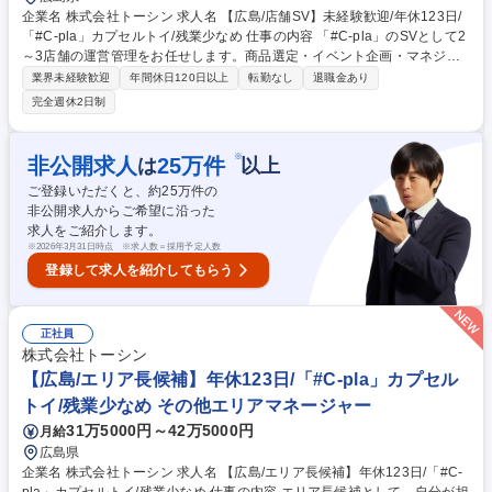
企業名 株式会社トーシン 求人名 【広島/店舗SV】未経験歓迎/年休123日/
「#C-pla」カプセルトイ/残業少なめ 仕事の内容 「#C-pla」のSVとして2
～3店舗の運営管理をお任せします。商品選定・イベント企画・マネジメ
ント等、業務は多岐にわたりますので裁量権を持ちながらキャリアを積む
業界未経験歓迎
年間休日120日以上
転勤なし
退職金あり
ことが叶います。変更の範囲:当社業務全般 【業務詳細】・カプセルトイ
完全週休2日制
の商品選定（仕入れた商品の中から、自店舗の客層や売上を踏まえて、追
加発注を行います） ・イベント企画（季節、周年など）・商品の在庫管
理・金銭管理（両替機の釣銭準備）・収益管理・人員管理（アルバイト社
※
非公開求人
25
万件
は
以上
員の勤怠管理・育成、採用面接）・商品配置の検討（自店舗の客層や商品
ご登録いただくと、約
25
万件の
の売れ行きを踏まえて、適切な商品配置を行います）など 募集職種 【広
非公開求人からご希望に沿った
島/店舗SV】未経験歓迎/年休123日/「#C-pla」カプセルトイ/残業少なめ
求人をご紹介します。
※
2026年3月31日時点 ※求人数＝採用予定人数
登録して求人を紹介してもらう
正社員
株式会社トーシン
【広島/エリア長候補】年休123日/「#C-pla」カプセル
トイ/残業少なめ その他エリアマネージャー
31万5000円～42万5000円
月給
広島県
企業名 株式会社トーシン 求人名 【広島/エリア長候補】年休123日/「#C-