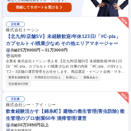
あなたの転職活動をサポートします。
登録してサポートを受ける
正社員
株式会社トーシン
【北九州/店舗SV】未経験歓迎/年休123日/「#C-pla」
カプセルトイ/残業少なめ その他エリアマネージャー
25万9000円～31万3000円
月給
福岡県
企業名 株式会社トーシン 求人名 【北九州/店舗SV】未経験歓迎/年休123
日/「#C-pla」カプセルトイ/残業少なめ 仕事の内容 「#C-pla」のSVとし
て2～3店舗の運営管理をお任せします。商品選定・イベント企画・マネジ
メント等、業務は多岐にわたりますので裁量権を持ちながらキャリアを積
業界未経験歓迎
年間休日120日以上
転勤なし
退職金あり
むことが叶います。変更の範囲:当社業務全般 【業務詳細】・カプセルト
完全週休2日制
イの商品選定（仕入れた商品の中から、自店舗の客層や売上を踏まえて、
追加発注を行います） ・イベント企画（季節、周年など）・商品の在庫管
理・金銭管理（両替機の釣銭準備）・収益管理・人員管理（アルバイト社
正社員
員の勤怠管理・育成、採用面接）・商品配置の検討（自店舗の客層や商品
株式会社シー・アイ・シー
の売れ行きを踏まえて、適切な商品配置を行います）など 募集職種 【北
飲食経験活かす【錦糸町】建物の衛生管理(害虫防除) 衛
九州/店舗SV】未経験歓迎/年休123日/「#C-pla」カプセルトイ/残業少なめ
生管理のプロ/創業60年 清掃管理/運営
30万3850円以上
月給
東京都墨田区