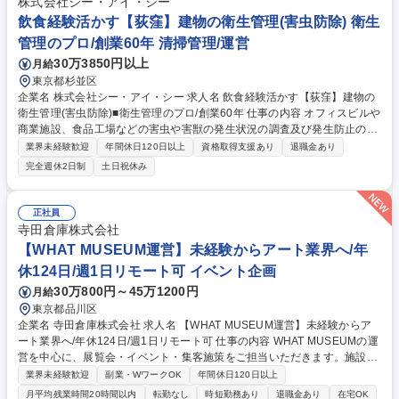
いたします。 【採用背景】大幅な新規出店拡大を目指す中、採用の強化も
株式会社シー・アイ・シー
進めております。そして人事労務の組織体制の強化を図るための募集とな
飲食経験活かす【荻窪】建物の衛生管理(害虫防除) 衛生
ります。(変更範囲：当社業務全般) 募集職種 【採用人事／名古屋】ラーメ
管理のプロ/創業60年 清掃管理/運営
ンと甘党の店スガキヤ！新卒・中途・アルバイト採用
30万3850円以上
月給
東京都杉並区
企業名 株式会社シー・アイ・シー 求人名 飲食経験活かす【荻窪】建物の
衛生管理(害虫防除)■衛生管理のプロ/創業60年 仕事の内容 オフィスビルや
商業施設、食品工場などの害虫や害獣の発生状況の調査及び発生防止の措
置を講じます。「建築物衛生法」に基づき建物の管理者に義務付けられて
業界未経験歓迎
年間休日120日以上
資格取得支援あり
退職金あり
いるため、常に需要があり、非常に安定した事業です。 【詳細】調査結果
完全週休2日制
土日祝休み
により追加の作業が必要な場合は提案及び見積もりの作成から受注まで行
います。時には大型ビルの設計段階から携わり、ねずみが侵入しにくい構
造となるようコンサルテーションも行います。 【働き方】残業平均30時
正社員
間/月。繁忙期は45時間もありますが、残業削減のために増員募集中。現
寺田倉庫株式会社
場によっては休日・夜間勤務有(手当/振休有) 【競合優位性】全員が正社員
【WHAT MUSEUM運営】未経験からアート業界へ/年
のため他社より高額ですが高品質で選ばれています。 募集職種 飲食経験
休124日/週1日リモート可 イベント企画
活かす【荻窪】建物の衛生管理(害虫防除)■衛生管理のプロ/創業60年
30万800円～45万1200円
月給
東京都品川区
企業名 寺田倉庫株式会社 求人名 【WHAT MUSEUM運営】未経験からア
ート業界へ/年休124日/週1日リモート可 仕事の内容 WHAT MUSEUMの運
営を中心に、展覧会・イベント・集客施策をご担当いただきます。施設運
営やアルバイト管理、地域連携まで幅広い業務をお任せします。アートを
業界未経験歓迎
副業・WワークOK
年間休日120日以上
より多くの人へ届けるミュージアム作りに携われます。 ■展覧会運営、受
月平均残業時間20時間以内
転勤なし
時短勤務あり
退職金あり
在宅OK