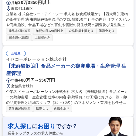
30万3850円以上
月給
東京都江東区
企業名 株式会社シー・アイ・シー 求人名 飲食経験活かす【西大島】建物
の衛生管理(害虫防除)■衛生管理のプロ/創業60年 仕事の内容 オフィスビル
や商業施設、食品工場などの害虫や害獣の発生状況の調査及び発生防止の
措置を講じます。「建築物衛生法」に基づき建物の管理者に義務付けられ
業界未経験歓迎
年間休日120日以上
資格取得支援あり
退職金あり
ているため、常に需要があり、非常に安定した事業です。 【詳細】調査結
完全週休2日制
土日祝休み
果により追加の作業が必要な場合は提案及び見積もりの作成から受注まで
行います。時には大型ビルの設計段階から携わり、ねずみが侵入しにくい
構造となるようコンサルテーションも行います。 【働き方】残業平均30
正社員
時間/月。繁忙期は45時間もありますが、残業削減のために増員募集中。
イセコーポレーション株式会社
現場によっては休日・夜間勤務有(手当/振休有) 【競合優位性】全員が正社
【未経験歓迎】食品メーカーの鶏卵農場・生産管理 生
員のため他社より高額ですが高品質で選ばれています。 募集職種 飲食経
産管理
験活かす【西大島】建物の衛生管理(害虫防除)■衛生管理のプロ/創業60年
400万円～550万円
年俸
宮城県宮城郡
企業名 イセコーポレーション株式会社 求人名 【未経験歓迎】食品メーカ
ーの鶏卵農場・生産管理 仕事の内容 養鶏場および工場における、鶏・卵
の品質管理と現場スタッフ（25～30名）のマネジメント業務をお任せし
ます。 【具体的には】 ■養鶏場管理：鶏の健康状態の確認、鶏舎環境の設
業界未経験歓迎
転勤なし
退職金あり
定・調整（温度・換気・飼料 等）、生産データの確認 ■工場管理：製造ラ
インの稼働状況確認、品質・ロスおよび商品化率の状況把握、出来高・生
産データの管理 ■堆肥工場管理：処理工程の稼働状況確認、堆肥の品質・
求人探し
お困り
に
ですか？
出来高管理、製造出荷管理 ■マネジメント：スタッフのシフト管理、指示
業界トップクラスの求人件数から
出し ■機械管理：設備の見回り・突発的な不具合対応 募集職種 【未経験