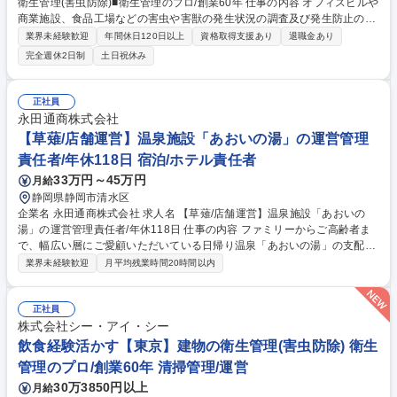
衛生管理(害虫防除)■衛生管理のプロ/創業60年 仕事の内容 オフィスビルや
商業施設、食品工場などの害虫や害獣の発生状況の調査及び発生防止の措
置を講じます。「建築物衛生法」に基づき建物の管理者に義務付けられて
業界未経験歓迎
年間休日120日以上
資格取得支援あり
退職金あり
いるため、常に需要があり、非常に安定した事業です。 【詳細】調査結果
完全週休2日制
土日祝休み
により追加の作業が必要な場合は提案及び見積もりの作成から受注まで行
います。時には大型ビルの設計段階から携わり、ねずみが侵入しにくい構
造となるようコンサルテーションも行います。 【働き方】残業平均30時
正社員
間/月。繁忙期は45時間もありますが、残業削減のために増員募集中。現
永田通商株式会社
場によっては休日・夜間勤務有(手当/振休有) 【競合優位性】全員が正社員
【草薙/店舗運営】温泉施設「あおいの湯」の運営管理
のため他社より高額ですが高品質で選ばれています。 募集職種 飲食経験
責任者/年休118日 宿泊/ホテル責任者
活かす【立川】建物の衛生管理(害虫防除)■衛生管理のプロ/創業60年
33万円～45万円
月給
静岡県静岡市清水区
企業名 永田通商株式会社 求人名 【草薙/店舗運営】温泉施設「あおいの
湯」の運営管理責任者/年休118日 仕事の内容 ファミリーからご高齢者ま
で、幅広い層にご愛顧いただいている日帰り温泉「あおいの湯」の支配人
をお任せいたします。夜勤はなく、シフトは 1)8:00～18:00 2)11:00～21:
業界未経験歓迎
月平均残業時間20時間以内
00 となります。 【具体的に】 ■正社員やアルバイトの採用・シフト調
整、教育 ■各種設備の維持・管理業務 ■当施設の集客イベント・新メニュ
ーの企画 ■接客 ■売上管理、コスト管理 募集職種 【草薙/店舗運営】温泉
正社員
施設「あおいの湯」の運営管理責任者/年休118日
株式会社シー・アイ・シー
飲食経験活かす【東京】建物の衛生管理(害虫防除) 衛生
管理のプロ/創業60年 清掃管理/運営
30万3850円以上
月給