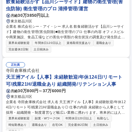
よく効率的に進める工夫が求められます。※当社運営の塾「作人舘」での
飲食経験活かす【品川シーサイド】建物の衛生管理(害
講師または事務作業をお願いすることもあります。 募集職種 [盛岡/テスト
虫防除) 衛生管理のプロ 清掃管理/運営
の問題編集]指導経験を活かす/定時は17:15まで/白ゆりテストを展開
30万3850円以上
月給
東京都品川区
企業名 株式会社シー・アイ・シー 求人名 飲食経験活かす【品川シーサイ
ド】建物の衛生管理(害虫防除)■衛生管理のプロ 仕事の内容 オフィスビル
や商業施設、食品工場などの害虫や害獣の発生状況の調査及び発生防止の
措置を講じます。「建築物衛生法」に基づき建物の管理者に義務付けられ
業界未経験歓迎
年間休日120日以上
資格取得支援あり
退職金あり
ているため、常に需要があり、非常に安定した事業です。 【詳細】調査結
完全週休2日制
土日祝休み
果により追加の作業が必要な場合は提案及び見積もりの作成から受注まで
行います。時には大型ビルの設計段階から携わり、ねずみが侵入しにくい
構造となるようコンサルテーションも行います。 【働き方】残業平均30
正社員
時間/月。繁忙期は45時間もありますが、残業削減のために増員募集中。
寺田倉庫株式会社
現場によっては休日・夜間勤務有(手当/振休有) 【競合優位性】全員が正社
天王洲アイル【人事】未経験歓迎/年休124日/リモート
員のため他社より高額ですが高品質で選ばれています。 募集職種 飲食経
可/残業21H/退職金あり 組織開発/リテンション人事
験活かす【品川シーサイド】建物の衛生管理(害虫防除)■衛生管理のプロ
30万800円～37万6000円
月給
東京都品川区
企業名 寺田倉庫株式会社 求人名 天王洲アイル【人事】未経験歓迎/年休12
4日/リモート可/残業21H/退職金あり◎ 仕事の内容 未経験から人事として
採用・組織開発・制度運営など幅広い業務に携わります。将来的には人事
ジェネラリストとして組織運営をリードしていただくことを期待しており
業界未経験歓迎
副業・WワークOK
年間休日120日以上
転勤なし
ます。 【業務の詳細】 ■新卒・中途・派遣・アルバイト採用業務 ■母集団
時短勤務あり
退職金あり
在宅OK
完全週休2日制
土日祝休み
形成、選考管理、採用施策の企画・改善 ■組織開発施策の企画・実行サポ
服装自由