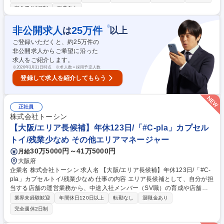
付・動線などのオペレーション設計 ■チケットシステム運用、アルバイト
完全週休2日制
服装自由
スタッフの管理・育成 ■施設・設備管理、他部署との調整・連携対応 ■展
覧会集客に向けたマーケティング施策の企画・実行 ■アートイベントの企
※
非公開求人
25
万件
は
以上
画・運営サポート、協賛営業 ■地域連携施策の推進や天王洲エリアの文化
発信 等 募集職種 【WHAT MUSEUM運営】未経験からアート業界へ/年休1
ご登録いただくと、約
25
万件の
24日/週1日リモート可
非公開求人からご希望に沿った
求人をご紹介します。
※
2026年3月31日時点 ※求人数＝採用予定人数
登録して求人を紹介してもらう
正社員
株式会社トーシン
【大阪/エリア長候補】年休123日/「#C-pla」カプセル
トイ/残業少なめ その他エリアマネージャー
30万5000円～41万5000円
月給
大阪府
企業名 株式会社トーシン 求人名 【大阪/エリア長候補】年休123日/「#C-
pla」カプセルトイ/残業少なめ 仕事の内容 エリア長候補として、自分が担
当する店舗の運営業務から、中途入社メンバー（SV職）の育成や店舗運
営サポートをお任せします。 変更の範囲:当社業務全般 【業務詳細】・中
業界未経験歓迎
年間休日120日以上
転勤なし
退職金あり
途入社メンバー（SV職）の育成や店舗運営サポート：入社時研修実施
完全週休2日制
後、SVとして独り立ちできるようにOJT研修の実施、またそのメンバーが