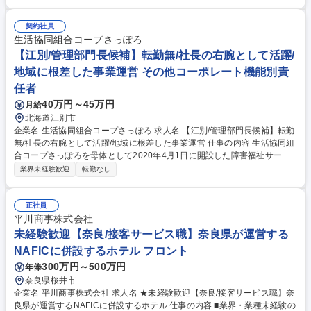
いのご相談）■契約後のお客様対応、契約情報の管理、墓石の彫刻発注等■
パート社員管理（シフト管理、業務管理、電話応対の品質管理）■電話応
契約社員
対のモニタリング、スクリプト改善、クレーム対応の二次対応■日々の業
生活協同組合コープさっぽろ
務改善とPDCAの実行■難易度の高い契約相談や販売接客・サポート 募集
【江別/管理部門長候補】転勤無/社長の右腕として活躍/
職種 【カスタマーサポート・事務】あなたの経験を寺院の未来を創る力
地域に根差した事業運営 その他コーポレート機能別責
に。
任者
40万円～45万円
月給
北海道江別市
企業名 生活協同組合コープさっぽろ 求人名 【江別/管理部門長候補】転勤
無/社長の右腕として活躍/地域に根差した事業運営 仕事の内容 生活協同組
合コープさっぽろを母体として2020年4月1日に開設した障害福祉サービ
ス事業を運営する株式会社コープ・パートナーズにて、管理部門長(社長
業界未経験歓迎
転勤なし
補佐)として一連の業務に従事いただきます。 【業務内容例】 ■施設運営
のマネジメント：予算管理、収支管理、リスク管理など ■スタッフ管理：
職員の採用、教育、評価をはじめとした環境整備 ■関係する官公庁や行政
正社員
機関との折衝 ※そのほか新規施設開設や新規事業立ち上げ時における関係
平川商事株式会社
各所との調整など事業推進の中核を担っていただきます 募集職種 【江別/
未経験歓迎【奈良/接客サービス職】奈良県が運営する
管理部門長候補】転勤無/社長の右腕として活躍/地域に根差した事業運営
NAFICに併設するホテル フロント
300万円～500万円
年俸
奈良県桜井市
企業名 平川商事株式会社 求人名 ★未経験歓迎【奈良/接客サービス職】奈
良県が運営するNAFICに併設するホテル 仕事の内容 ■業界・業種未経験の