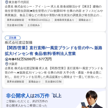
東京都千代田区
企業名 株式会社シー・アイ・シー 求人名 飲食経験活かす【東京】建物の
衛生管理(害虫防除)■衛生管理のプロ/創業60年 仕事の内容 オフィスビルや
商業施設、食品工場などの害虫や害獣の発生状況の調査及び発生防止の措
置を講じます。「建築物衛生法」に基づき建物の管理者に義務付けられて
業界未経験歓迎
年間休日120日以上
資格取得支援あり
退職金あり
いるため、常に需要があり、非常に安定した事業です。 【詳細】調査結果
完全週休2日制
土日祝休み
により追加の作業が必要な場合は提案及び見積もりの作成から受注まで行
います。時には大型ビルの設計段階から携わり、ねずみが侵入しにくい構
造となるようコンサルテーションも行います。 【働き方】残業平均30時
正社員
間/月。繁忙期は45時間もありますが、残業削減のために増員募集中。現
株式会社渡辺製麺
場によっては休日・夜間勤務有(手当/振休有) 【競合優位性】全員が正社員
【関西/営業】直行直帰/一風堂ブランドを世の中へ 販路
のため他社より高額ですが高品質で選ばれています。 募集職種 飲食経験
拡大/インセン有 食品/飲料/香料法人営業
活かす【東京】建物の衛生管理(害虫防除)■衛生管理のプロ/創業60年
452万5200円～577万円
年俸
大阪府
企業名 株式会社渡辺製麺 求人名 【関西/営業】直行直帰/一風堂ブランドを
世の中へ★販路拡大/インセン有 仕事の内容 大手小売・通販・外食企業に
対し、自社ブランドを活用した商品提案から開発まで一貫して担当いただ
きます。 ※職種：小売店営業職／係長候補(関西) ■一風堂ブランドを活用
業界未経験歓迎
退職金あり
完全週休2日制
した新市場の開拓 ■取引先との共同商品開発(例:オイシックス様コラボ×一
風堂のビーガンラーメンなど) ■売場づくりや販売戦略の企画提案 ■エリ
ア：関西エリア中心に東海、関東へも※出張頻度は多くはなく、エリア編
※
非公開求人
25
万件
は
以上
成を計画中です。営業車や公共交通機関で移動します。 →自身のアイデア
ご登録いただくと、約
25
万件の
が商品化され、実際の売場に並ぶやりがいを感じられる環境です 募集職種
非公開求人からご希望に沿った
【関西/営業】直行直帰/一風堂ブランドを世の中へ★販路拡大/インセン有