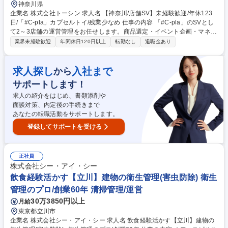
神奈川県
企業名 株式会社トーシン 求人名 【神奈川/店舗SV】未経験歓迎/年休123
日/「#C-pla」カプセルトイ/残業少なめ 仕事の内容 「#C-pla」のSVとし
て2～3店舗の運営管理をお任せします。商品選定・イベント企画・マネジ
メント等、業務は多岐にわたりますので裁量権を持ちながらキャリアを積
業界未経験歓迎
年間休日120日以上
転勤なし
退職金あり
むことが叶います。変更の範囲:当社業務全般 【業務詳細】・カプセルト
イの商品選定（月300種類のカタログ商品の中から、自店舗の客層を踏ま
えて、どのメーカーの商品を仕入れて配置するかを考えます） ・イベント
求人探し
入社まで
から
企画（季節イベント/コーナー作り）・商品の在庫管理・金銭管理（両替機
サポートします！
の釣銭準備）・収益管理・人員管理（アルバイト社員の勤怠管理・育成、
採用面接）など 募集職種 【神奈川/店舗SV】未経験歓迎/年休123日/「#C-
求人の紹介をはじめ、書類添削や
pla」カプセルトイ/残業少なめ
面談対策、内定後の手続きまで
あなたの転職活動をサポートします。
登録してサポートを受ける
正社員
株式会社シー・アイ・シー
飲食経験活かす【立川】建物の衛生管理(害虫防除) 衛生
管理のプロ/創業60年 清掃管理/運営
30万3850円以上
月給
東京都立川市
企業名 株式会社シー・アイ・シー 求人名 飲食経験活かす【立川】建物の