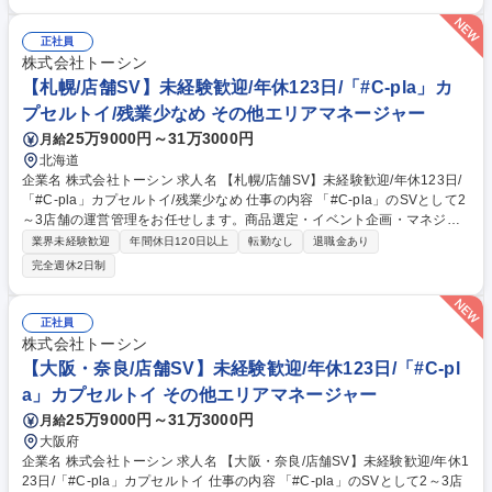
加発注を行います） ・イベント企画（季節、周年など）・商品の在庫管
理・金銭管理（両替機の釣銭準備）・収益管理・人員管理（アルバイト社
正社員
員の勤怠管理・育成、採用面接）・商品配置の検討（自店舗の客層や商品
株式会社トーシン
の売れ行きを踏まえて、適切な商品配置を行います）など 募集職種 【大
【札幌/店舗SV】未経験歓迎/年休123日/「#C-pla」カ
阪梅田・京都/店舗SV】未経験歓迎/年休123日/「#C-pla」カプセルトイ
プセルトイ/残業少なめ その他エリアマネージャー
25万9000円～31万3000円
月給
北海道
企業名 株式会社トーシン 求人名 【札幌/店舗SV】未経験歓迎/年休123日/
「#C-pla」カプセルトイ/残業少なめ 仕事の内容 「#C-pla」のSVとして2
～3店舗の運営管理をお任せします。商品選定・イベント企画・マネジメ
ント等、業務は多岐にわたりますので裁量権を持ちながらキャリアを積む
業界未経験歓迎
年間休日120日以上
転勤なし
退職金あり
ことが叶います。変更の範囲:当社業務全般 【業務詳細】・カプセルトイ
完全週休2日制
の商品選定（仕入れた商品の中から、自店舗の客層や売上を踏まえて、追
加発注を行います） ・イベント企画（季節、周年など）・商品の在庫管
理・金銭管理（両替機の釣銭準備）・収益管理・人員管理（アルバイト社
正社員
員の勤怠管理・育成、採用面接）・商品配置の検討（自店舗の客層や商品
株式会社トーシン
の売れ行きを踏まえて、適切な商品配置を行います）など 募集職種 【札
【大阪・奈良/店舗SV】未経験歓迎/年休123日/「#C-pl
幌/店舗SV】未経験歓迎/年休123日/「#C-pla」カプセルトイ/残業少なめ
a」カプセルトイ その他エリアマネージャー
25万9000円～31万3000円
月給
大阪府
企業名 株式会社トーシン 求人名 【大阪・奈良/店舗SV】未経験歓迎/年休1
23日/「#C-pla」カプセルトイ 仕事の内容 「#C-pla」のSVとして2～3店