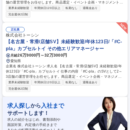
舗の運営管理をお任せします。商品選定・イベント企画・マネジメント
等、業務は多岐にわたりますので裁量権を持ちながらキャリアを積むこと
業界未経験歓迎
年間休日120日以上
転勤なし
退職金あり
が叶います。変更の範囲:当社業務全般 【業務詳細】・カプセルトイの商
完全週休2日制
品選定（仕入れた商品の中から、自店舗の客層や売上を踏まえて、追加発
注を行います） ・イベント企画（季節、周年など）・商品の在庫管理・金
銭管理（両替機の釣銭準備）・収益管理・人員管理（アルバイト社員の勤
正社員
怠管理・育成、採用面接）・商品配置の検討（自店舗の客層や商品の売れ
株式会社トーシン
行きを踏まえて、適切な商品配置を行います）など 募集職種 【大阪・奈
【名古屋・常滑/店舗SV】未経験歓迎/年休123日/「#C-
良/店舗SV】未経験歓迎/年休123日/「#C-pla」カプセルトイ
pla」カプセルトイ その他エリアマネージャー
26万9000円～32万3000円
月給
愛知県
企業名 株式会社トーシン 求人名 【名古屋・常滑/店舗SV】未経験歓迎/年
休123日/「#C-pla」カプセルトイ 仕事の内容 「#C-pla」のSVとして2～
3店舗の運営管理をお任せします。商品選定・イベント企画・マネジメン
ト等、業務は多岐にわたりますので裁量権を持ちながらキャリアを積むこ
業界未経験歓迎
年間休日120日以上
転勤なし
退職金あり
とが叶います。変更の範囲:当社業務全般 【業務詳細】・カプセルトイの
完全週休2日制
商品選定（仕入れた商品の中から、自店舗の客層や売上を踏まえて、追加
発注を行います） ・イベント企画（季節、周年など）・商品の在庫管理・
金銭管理（両替機の釣銭準備）・収益管理・人員管理（アルバイト社員の
求人探し
入社まで
から
勤怠管理・育成、採用面接）・商品配置の検討（自店舗の客層や商品の売
サポートします！
れ行きを踏まえて、適切な商品配置を行います）など 募集職種 【名古
屋・常滑/店舗SV】未経験歓迎/年休123日/「#C-pla」カプセルトイ
求人の紹介をはじめ、書類添削や
面談対策、内定後の手続きまで