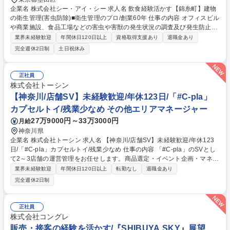
企業名 株式会社シー・アイ・シー 求人名 飲食経験活かす【錦糸町】建物
の衛生管理(害虫防除)■衛生管理のプロ/創業60年 仕事の内容 オフィスビル
や商業施設、食品工場などの害虫や害獣の発生状況の調査及び発生防止の
措置を講じます。「建築物衛生法」に基づき建物の管理者に義務付けられ
業界未経験歓迎
年間休日120日以上
資格取得支援あり
退職金あり
ているため、常に需要があり、非常に安定した事業です。 【詳細】調査結
完全週休2日制
土日祝休み
果により追加の作業が必要な場合は提案及び見積もりの作成から受注まで
行います。時には大型ビルの設計段階から携わり、ねずみが侵入しにくい
構造となるようコンサルテーションも行います。 【働き方】残業平均30
正社員
時間/月。繁忙期は45時間もありますが、残業削減のために増員募集中。
株式会社トーシン
現場によっては休日・夜間勤務有(手当/振休有) 【競合優位性】全員が正社
【神奈川/店舗SV】未経験歓迎/年休123日/「#C-pla」
員のため他社より高額ですが高品質で選ばれています。 募集職種 飲食経
カプセルトイ/残業少なめ その他エリアマネージャー
験活かす【錦糸町】建物の衛生管理(害虫防除)■衛生管理のプロ/創業60年
27万9000円～33万3000円
月給
神奈川県
企業名 株式会社トーシン 求人名 【神奈川/店舗SV】未経験歓迎/年休123
日/「#C-pla」カプセルトイ/残業少なめ 仕事の内容 「#C-pla」のSVとし
て2～3店舗の運営管理をお任せします。商品選定・イベント企画・マネジ
メント等、業務は多岐にわたりますので裁量権を持ちながらキャリアを積
業界未経験歓迎
年間休日120日以上
転勤なし
退職金あり
むことが叶います。変更の範囲:当社業務全般 【業務詳細】・カプセルト
完全週休2日制
イの商品選定（仕入れた商品の中から、自店舗の客層や売上を踏まえて、
追加発注を行います） ・イベント企画（季節、周年など）・商品の在庫管
理・金銭管理（両替機の釣銭準備）・収益管理・人員管理（アルバイト社
正社員
員の勤怠管理・育成、採用面接）・商品配置の検討（自店舗の客層や商品
株式会社コングレ
の売れ行きを踏まえて、適切な商品配置を行います）など 募集職種 【神
販売・接客の経験を活かす/『SHIBUYA SKY』展望