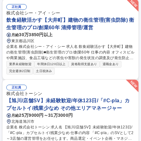
担当している店舗の運営指導やサポート ・マネジメント：アルバイト社員
の育成、シフト管理、採用面接など ・カプセルトイの商品選定 ・イベン
正社員
ト企画（季節、周年など）・商品の在庫管理 ・金銭管理（両替機の釣銭準
株式会社シー・アイ・シー
備）・収益管理 ・商品配置の検討 募集職種 【大阪/エリア長候補】年休12
飲食経験活かす【大井町】建物の衛生管理(害虫防除) 衛
3日/「#C-pla」カプセルトイ/残業少なめ
生管理のプロ/創業60年 清掃管理/運営
30万3850円以上
月給
東京都品川区
企業名 株式会社シー・アイ・シー 求人名 飲食経験活かす【大井町】建物
の衛生管理(害虫防除)■衛生管理のプロ/創業60年 仕事の内容 オフィスビル
や商業施設、食品工場などの害虫や害獣の発生状況の調査及び発生防止の
措置を講じます。「建築物衛生法」に基づき建物の管理者に義務付けられ
業界未経験歓迎
年間休日120日以上
資格取得支援あり
退職金あり
ているため、常に需要があり、非常に安定した事業です。 【詳細】調査結
完全週休2日制
土日祝休み
果により追加の作業が必要な場合は提案及び見積もりの作成から受注まで
行います。時には大型ビルの設計段階から携わり、ねずみが侵入しにくい
構造となるようコンサルテーションも行います。 【働き方】残業平均30
正社員
時間/月。繁忙期は45時間もありますが、残業削減のために増員募集中。
株式会社トーシン
現場によっては休日・夜間勤務有(手当/振休有) 【競合優位性】全員が正社
【旭川/店舗SV】未経験歓迎/年休123日/「#C-pla」カ
員のため他社より高額ですが高品質で選ばれています。 募集職種 飲食経
プセルトイ/残業少なめ その他エリアマネージャー
験活かす【大井町】建物の衛生管理(害虫防除)■衛生管理のプロ/創業60年
25万9000円～31万3000円
月給
北海道旭川市
企業名 株式会社トーシン 求人名 【旭川/店舗SV】未経験歓迎/年休123日/
「#C-pla」カプセルトイ/残業少なめ 仕事の内容 「#C-pla」のSVとして2
～3店舗の運営管理をお任せします。商品選定・イベント企画・マネジメ