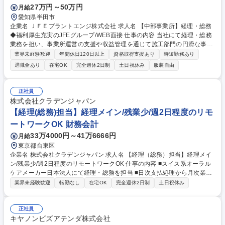
27万円～50万円
月給
週4日）
愛知県半田市
企業名 ＪＦＥプラントエンジ株式会社 求人名 【中部事業所】経理・総務
◆福利厚生充実のJFEグループ/WEB面接 仕事の内容 当社にて経理・総務
業務を担い、事業所運営の支援や収益管理を通じて施工部門の円滑な事業
活動と業績向上を支えていただきます。本社部門とは定期的な情報共有も
業界未経験歓迎
年間休日120日以上
資格取得支援あり
時短勤務あり
あり人的・組織的なサポート体制が充実しています。 【具体的な仕事内
退職金あり
在宅OK
完全週休2日制
土日祝休み
服装自由
容】 ■原価計算(個別・実際原価計算)及び収益管理(利益計画・実績フォロ
ー等) ■固定資産管理、監査法人監査対応 ■事業所運営に関わる、総務・庶
務業務等 ■事業所内のシステム管理業務(PC管理、システム移行他) ※運営
正社員
は本社システムで実施 募集職種 【中部事業所】経理・総務◆福利厚生充
株式会社クラデンジャパン
実のJFEグループ/WEB面接
【経理(総務)担当】経理メイン/残業少/週2日程度のリモ
ートワークOK 財務会計
33万4000円～41万6666円
月給
東京都台東区
企業名 株式会社クラデンジャパン 求人名 【経理（総務）担当】経理メイ
ン/残業少/週2日程度のリモートワークOK 仕事の内容 ■スイス系オーラル
ケアメーカー日本法人にて経理・総務を担当 ■日次支払処理から月次業
務、会計事務所連携まで幅広くお任せ ■経理・総務が8：2くらいの業務量
業界未経験歓迎
転勤なし
在宅OK
完全週休2日制
土日祝休み
で経理業務がメインになります。 【具体的には】■支払請求書確認、日次
入出金管理、資金繰表作成 ■FBデータ作成、振込対応、海外送金（月1回
程度） ■源泉税・住民税・立替経費支払、証憑管理 ■会計事務所との月次
正社員
連携・仕訳確認 ■電話（0～5件/日）・来客対応、備品管理など総務業務※
キヤノンビズアテンダ株式会社