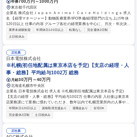
700万円～1000万円
年俸
東京都千代田区
企業名 株式会社Ｊａｐａｎ Ａｎｉｍａｌ Ｃａｒｅ Ｈｏｌｄｉｎｇｓ 求人
名 【経理マネージャー】動物医療業界/IPO準備/経理部門の立ち上げ/年休
120日以上 仕事の内容 グループ各社の経理業務を中心に、月次・年次決
算、会計処理の統一、業務フローの整備等を担当。子会社の実務やグルー
業界未経験歓迎
年間休日120日以上
転勤なし
完全週休2日制
プ全体を俯瞰した経理体制の構築・改善にも関与。将来は上場を見据えた
土日祝休み
管理体制の整備を実施。 【具体的には】体制立ち上げ後は通常の経理業務
（連結・単体）を担当■持株会社の月次/四半期/年次決算業務（BS・PL・
キャッシュフロー計算書）■持株会社の税務申告■持株会社の日次経理業務
正社員
■連結グループの入出金管理■グループ企業の月次業績のモニタリング業務
日本電技株式会社
■グループ企業の経理実務の支援■会議資料の作成■M&A関連業務（主にP
※札幌(初任地配属は東京本店を予定)【支店の経理・人
MI）■その他、スタートアップ企業なので、上記に関わらず様々な業務が
事・総務】平均給与1002万 総務
発生可能性あり 募集職種 【経理マネージャー】動物医療業界/IPO準備/経
理部門の立ち上げ/年休120日以上
30万円～40万円
月給
北海道札幌市中央区
企業名 日本電技株式会社 求人名 ※札幌(初任地配属は東京本店を予定)
【支店の経理・人事・総務】平均給与1002万 仕事の内容 入社後は東京本
店業務課にて業務に慣れていただき、数年以内で札幌営業所内の人事や経
理、総務分野のバックオフィス業務をお任せします。将来的にマネージャ
年間休日120日以上
資格取得支援あり
退職金あり
在宅OK
ーのポジションでご活躍いただける方を募集します。 支店/事業所内での
完全週休2日制
土日祝休み
バックオフィス事務が主な業務です。 ■工事出来高請求書の作成、請求管
理などの経理業務■工事仕入品の発注、納期管理、支払いなどの購買業務■
支店内社員の労務、勤怠管理 ■安全書類作成や入札関連資料の準備など、
正社員
各事務業務 （採用背景）現在、札幌管轄のバックオフィス業務を東京にて
AGC株式会社