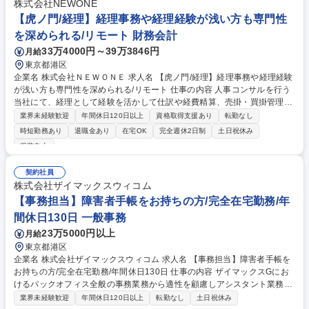
株式会社NEWONE
を行い、基本的な実務から決算業務など幅広く担当できます。経営陣とも
【虎ノ門/経理】経理事務や経理経験が浅い方も専門性
距離が近く、風通しの良い弊社で挑戦してみませんか 募集職種 東京/経理
事務/総合職/加賀電子G/残業15h/在宅勤務有/年休124日/簿記3級
を深められる/リモート 財務会計
33万4000円～39万3846円
月給
東京都港区
企業名 株式会社ＮＥＷＯＮＥ 求人名 【虎ノ門/経理】経理事務や経理経験
が浅い方も専門性を深められる/リモート 仕事の内容 人事コンサルを行う
当社にて、経理として経験を活かして仕訳や経費精算、売掛・買掛管理と
いった日常業務全般を担い、他部署とも連携しながら月次決算の一連の流
業界未経験歓迎
年間休日120日以上
資格取得支援あり
転勤なし
れを支える実務をお任せします。 具体的には、日常の仕訳起票や社員の経
時短勤務あり
退職金あり
在宅OK
完全週休2日制
土日祝休み
費精算、売掛金・買掛金の管理など、これまでの実務経験を活かして日常
服装自由
業務を主導していただきます。直属の上司のサポートを受けながら、月次
決算の基本的な一連の流れを正確に把握し、業務の幅を広げられる環境で
契約社員
す。また、日々の実務の中では営業部門や法務部門といった他部署の担当
株式会社ザイマックスウィコム
者とも円滑に連携します。経験を活かして経理としての専門性をより深め
【事務担当】障害者手帳をお持ちの方/完全在宅勤務/年
られる職場です。 募集職種 【虎ノ門/経理】経理事務や経理経験が浅い方
も専門性を深められる/リモート
間休日130日 一般事務
23万5000円以上
月給
東京都港区
企業名 株式会社ザイマックスウィコム 求人名 【事務担当】障害者手帳を
お持ちの方/完全在宅勤務/年間休日130日 仕事の内容 ザイマックスGにお
けるバックオフィス全般の事務業務から適性を顧慮しアシスタント業務お
任せします。入社後はオンラインの環境下ですが丁寧に業務を教えますの
業界未経験歓迎
年間休日120日以上
転勤なし
土日祝休み