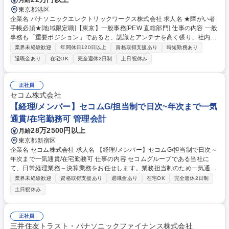
東京都港区
企業名 パナソニックエレクトリックワークス株式会社 求人名 ★障がい者
手帳必須★[地域限定職]【東京】一般事務[PEW 直轄部門] 仕事の内容 一般
事務も「重要ポジション」であると、認識とアンテナを高く張り、社内外
の関係者とのコミュニケーションを密に取って各種業務推進いただきま
業界未経験歓迎
年間休日120日以上
資格取得支援あり
時短勤務あり
す。 【具体的な仕事内容】 直轄部門事務として専門性を活かした一般事
退職金あり
在宅OK
完全週休2日制
土日祝休み
務(庶務含む)全般をお任せします。各種資料作成、各種会議(WEB含む)の
実施調整と当日設営および運営、備品発注、伝票処理、自部門の予算管
理、電話応対等、幅広い業務をご担当いただきます。 募集職種 ★障がい
正社員
者手帳必須★[地域限定職]【東京】一般事務[PEW 直轄部門]
セコム株式会社
【経理/メンバー】セコムG/担当制で日次~年次まで一気
通貫/在宅勤務可 管理会計
28万2500円以上
月給
東京都新宿区
企業名 セコム株式会社 求人名 【経理/メンバー】セコムG/担当制で日次～
年次まで一気通貫/在宅勤務可 仕事の内容 セコムグループである当社に
て、日常経理業務～決算業務をお任せします。業務担当制のため一気通貫
で業務にあたることができます。ジョブローテーションを行いながらキャ
業界未経験歓迎
資格取得支援あり
退職金あり
在宅OK
完全週休2日制
リアの幅を広げることが可能です 経費精算、債権管理、前払管理、資産管
土日祝休み
理、稼働業務等、いずれかの業務の担当制となります。※1年～2年ほどで
ジョブローテーション実施 【業務詳細】■日常経理業務（日次／月次）■
電話対応、データ処理、庶務業務■単体決算業務（月次／四半期／年次）
正社員
【ゆくゆくは】■税務対応 ■予算編成、予実管理■管理会計（財務分析）■
三井住友トラスト・パナソニックファイナンス株式会社