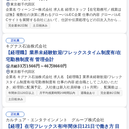
東京都千代田区
企業名 ウィーンゴー株式会社 求人名 経理スタッフ【在宅勤務可／残業ほ
ぼ無】複数社の決算に携わるグローバルEC企業 仕事の内容 グローバルE
Cサイトを展開する自社において、仕訳や伝票処理などの日次入力から月
次・年次決算、国内外への支払手配、資金繰り管理、税理士対応まで、会
完全週休2日制
土日祝休み
社全体の経理・管理部門業務をお任せします。 ■大手小売りの自社越境EC
サイトを運営代行する本社（30名規模）にて、社内の経理・管理業務全般
を担当します。 ■具体的には、仕訳や伝票処理、各チームの経費割合の算
正社員
出といった日次入力から、複数社の月次・年次決算業務、国内外への支払
キグナス石油株式会社
手配、資金繰り管理、税理士対応、契約書押印等の庶務サポートまで幅広
【経理職】業界未経験歓迎/フレックスタイム制度有/在
くお任せ。現メンバーが経費精算などを対応するため、専念して業務フロ
宅勤務制度有 管理会計
ー改善等にチームで挑めます。 募集職種 経理スタッフ【在宅勤務可／残
33万1566円～46万8660円
月給
業ほぼ無】複数社の決算に携わるグローバルEC企業
東京都千代田区
企業名 キグナス石油株式会社 求人名 【経理職】業界未経験歓迎/フレック
スタイム制度有/在宅勤務制度有 仕事の内容 総合職としてご入社いただ
き、経理部に配属予定。 入社後は新入社員研修（1ヶ月間）、配属後はOJ
Tや外部研修にて、無理なくスキルを身に付けていただける環境です。 当
年間休日120日以上
月平均残業時間20時間以内
退職金あり
完全週休2日制
社の経理職業務全般をお任せします。 ■日次・月次経理業務全般 ■仕訳入
土日祝休み
力および帳簿管理 ■請求書処理、売掛金・買掛金管理 ■月次・年次決算業
務 ■税務対応および各種資料作成 ■予算管理 募集職種 【経理職】業界未経
験歓迎/フレックスタイム制度有/在宅勤務制度有
正社員
カルチュア・エンタテインメント グループ株式会社
【経理】在宅フレックス有/年間休日121日で働き方 目