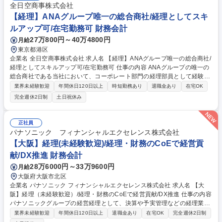
全日空商事株式会社
【経理】ANAグループ唯一の総合商社/経理としてスキ
ルアップ可/在宅勤務可 財務会計
27万800円～40万4800円
月給
東京都港区
企業名 全日空商事株式会社 求人名 【経理】ANAグループ唯一の総合商社/
経理としてスキルアップ可/在宅勤務可 仕事の内容 ANAグループの唯一の
総合商社である当社において、コーポレート部門の経理部員として経験に
応じて財務・会計・決算業務のいずれかをお任せいたします。 【業務詳
業界未経験歓迎
年間休日120日以上
時短勤務あり
退職金あり
在宅OK
細】■財務業務:出納業務、決算業務（一部）、デリバティブ取引等 ■与信
完全週休2日制
土日祝休み
業務:国内外の取引先の与信管理■管理会計業務:部門、グループ会社の予実
績管理（一部）※業務については経験に応じてお任せいたしますのですべ
てのご経験がなくとも問題ございません。連結決算処理、財務諸表の作
正社員
成、税務業務、監査業務、管理会計に関わる業務については希望や経験に
パナソニック フィナンシャルエクセレンス株式会社
応じて将来チャレンジする事が可能です。 募集職種 【経理】ANAグルー
【大阪】経理(未経験歓迎)/経理・財務のCoEで経営貢
プ唯一の総合商社/経理としてスキルアップ可/在宅勤務可
献/DX推進 財務会計
28万6000円～33万9600円
月給
大阪府大阪市北区
企業名 パナソニック フィナンシャルエクセレンス株式会社 求人名 【大
阪】経理（未経験歓迎）/経理・財務のCoEで経営貢献/DX推進 仕事の内容
パナソニックグループの経営経理として、決算や予実管理などの経理業務
から、ＤＸ・ＡＩを活用した業務プロセス改善、経営管理の支援まで幅広
業界未経験歓迎
年間休日120日以上
退職金あり
在宅OK
完全週休2日制
く担当。 ・経理・会計業務（決算、工場会計、予実・資金管理等） ・業