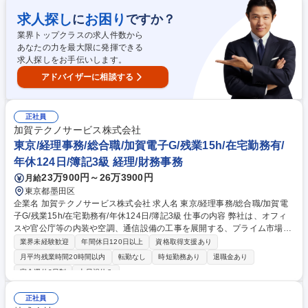
関する業務■通期着地見込み作成に関する業務■費用配賦等セグメント別管
理会計に関する業務■監査法人監査に関する業務■経営分析資料の作成と伝
求人探し
お困り
に
ですか？
達・説明■親会社・関係当局への報告業務■資金、債券等の財務バック■そ
業界トップクラスの求人件数から
の他経理、決算に関する業務 募集職種 【経理/管理職】ローソンG/在宅勤
あなたの力を最大限に発揮できる
務・フレックス有/5日連続休暇制度有
求人探しをお手伝いします。
アドバイザーに相談する
正社員
加賀テクノサービス株式会社
東京/経理事務/総合職/加賀電子G/残業15h/在宅勤務有/
年休124日/簿記3級 経理/財務事務
23万900円～26万3900円
月給
東京都墨田区
企業名 加賀テクノサービス株式会社 求人名 東京/経理事務/総合職/加賀電
子G/残業15h/在宅勤務有/年休124日/簿記3級 仕事の内容 弊社は、オフィ
スや官公庁等の内装や空調、通信設備の工事を展開する、プライム市場の
エレクトロニクス総合商社「加賀電子(株)」100%の子会社です。経営に
業界未経験歓迎
年間休日120日以上
資格取得支援あり
携わる中核の一員として、『経理事務』をお任せします。 ≪業務内容≫ま
月平均残業時間20時間以内
転勤なし
時短勤務あり
退職金あり
ずは小口精算のチェック・支払処理や債権の入金消込等の業務を中心に経
完全週休2日制
土日祝休み
理事務を任せます。その後、月次決算業務のサポートも行って頂きます。
≪働き方≫チームメンバーと共に、他部門(営業や技術部)との連携を図り
正社員
ながら、日時業務の対応を行って頂きます。経験や能力に応じて業務分担