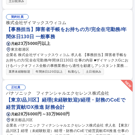
土日祝休み
務プロセス改善（ＤＸ・ＡＩ活用の業務効率化） ・事業戦略支援（目標策
定の基礎業務等） ・内部統制、経営分析、経営管理など 専門性を高めな
がら、業務改善や周囲との連携においてリーダーシップを発揮し、将来的
契約社員
にはチームを牽引する役割を担っていただきます。 募集職種 【大阪】経
株式会社ザイマックスウィコム
理（未経験歓迎）/経理・財務のCoEで経営貢献/DX推進
【事務担当】障害者手帳をお持ちの方/完全在宅勤務/年
間休日130日 一般事務
23万5000円以上
月給
東京都港区
企業名 株式会社ザイマックスウィコム 求人名 【事務担当】障害者手帳を
お持ちの方/完全在宅勤務/年間休日130日 仕事の内容 ■ザイマックスGにお
けるバックオフィス全般の事務業務から適性を顧慮しアシスタント業務お
任せします。入社後はオンラインの環境下ですが丁寧に業務を教えますの
業界未経験歓迎
年間休日120日以上
転勤なし
土日祝休み
でご安心ください。就業開始・終了時にはチャット での連絡と終了時には
本日の行ったことの共有を行います。 ■具体的な業務内容 ・データ入力
・チェック業務 ・書類整理 ・業務サポート など ※スキルやご経験、ご障
正社員
害への配慮を考慮して、人事、総務、経理、法務、営業事務などの分野か
パナソニック フィナンシャルエクセレンス株式会社
ら特定し業務をお任せ致します。 ≪変更の範囲：会社の定める業務≫ 募
【東京/品川区】経理(未経験歓迎)/経理・財務のCoEで
集職種 【事務担当】障害者手帳をお持ちの方/完全在宅勤務/年間休日130
経営貢献/DX推進 財務会計
日
28万6000円～33万9600円
月給
東京都品川区
企業名 パナソニック フィナンシャルエクセレンス株式会社 求人名 【東京/
品川区】経理（未経験歓迎）/経理・財務のCoEで経営貢献/DX推進 仕事の