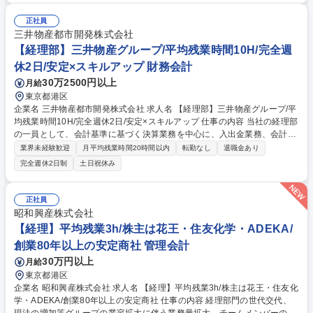
証券会社対応■J-SOX対応■その他経理財務及び上場準備に関する業務※ご
経験やスキルに合わせ業務をお任せしていきます。 【採用背景】積極的な
正社員
M＆Aによる子会社の増加や上場準備を行う為、経理体制の強化を図って
三井物産都市開発株式会社
います。 募集職種 東京【経理】在宅OK/残業10h程度/年休128日/IPO準備
【経理部】三井物産グループ/平均残業時間10H/完全週
企業で経理としてスキルUP！
休2日/安定×スキルアップ 財務会計
30万2500円以上
月給
東京都港区
企業名 三井物産都市開発株式会社 求人名 【経理部】三井物産グループ/平
均残業時間10H/完全週休2日/安定×スキルアップ 仕事の内容 当社の経理部
の一員として、会計基準に基づく決算業務を中心に、入出金業務、会計シ
ステム対応、月次/四半期決算業務等をお任せします。経理業務全般、幅広
業界未経験歓迎
月平均残業時間20時間以内
転勤なし
退職金あり
く業務を経験できるポジションとなります。 【業務詳細】・単体月次/年
完全週休2日制
土日祝休み
次決算（日本基準）、親会社連結決算業務（四半期決算：IFRS）、会計監
査対応 ・会計システム対応業務（OBIC、楽楽精算、固定資産管理、借入
金管理）、入出金業務、経費精算業務 ・信用程度管理業務（取引先の与信
正社員
管理業務） ・他 会計書類取り纏め、政府統計調査報告 等 ※将来的に他部
昭和興産株式会社
署へのジョブローテーションがあります。 【業務変更の範囲】 当社の業
【経理】平均残業3h/株主は花王・住友化学・ADEKA/
務全般 募集職種 【経理部】三井物産グループ/平均残業時間10H/完全週休
創業80年以上の安定商社 管理会計
2日/安定×スキルアップ
30万円以上
月給
東京都港区
企業名 昭和興産株式会社 求人名 【経理】平均残業3h/株主は花王・住友化
学・ADEKA/創業80年以上の安定商社 仕事の内容 経理部門の世代交代、