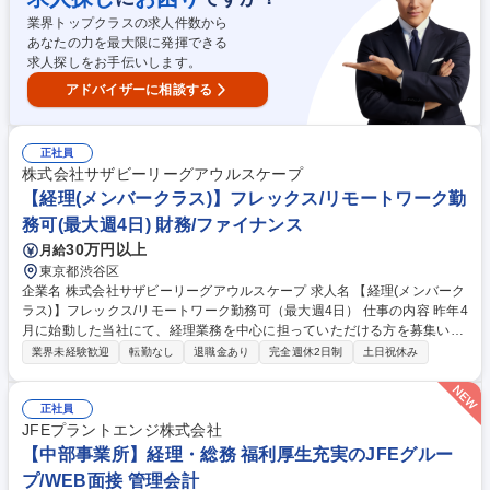
業務を決定します。単なるルーティンに留まらず、業務自動化や制度設計
業界トップクラスの求人件数から
など組織の高度化を牽引するプロジェクトで力を発揮できる環境です。 募
あなたの力を最大限に発揮できる
集職種 【東京/戸越】経理担当★メーカー出身者歓迎／東証プライム上場
求人探しをお手伝いします。
／在宅制度有
アドバイザーに相談する
正社員
株式会社サザビーリーグアウルスケープ
【経理(メンバークラス)】フレックス/リモートワーク勤
務可(最大週4日) 財務/ファイナンス
30万円以上
月給
東京都渋谷区
企業名 株式会社サザビーリーグアウルスケープ 求人名 【経理(メンバーク
ラス)】フレックス/リモートワーク勤務可（最大週4日） 仕事の内容 昨年4
月に始動した当社にて、経理業務を中心に担っていただける方を募集いた
します。 事業成長と組織拡大を見据え、バックオフィス体制の強化を進め
業界未経験歓迎
転勤なし
退職金あり
完全週休2日制
土日祝休み
ています。 経理業務を中心に以下の業務をお任せいたします。 ■月次／四
半期／年次決算対応 ■経費精算、記帳、各種レポート作成 ■請求／支払／
入出金管理、キャッシュフロー管理 ■固定資産管理（またはその補助業
正社員
務）■予実管理および分析サポート ■親会社、監査法人、税理士との連携
JFEプラントエンジ株式会社
◇将来的には、経理領域にとどまらず、バックオフィス全般（法務・総
【中部事業所】経理・総務 福利厚生充実のJFEグルー
務・経営管理など）を横断的に担っていただくことを期待しています◇ 募
プ/WEB面接 管理会計
集職種 【経理(メンバークラス)】フレックス/リモートワーク勤務可（最大