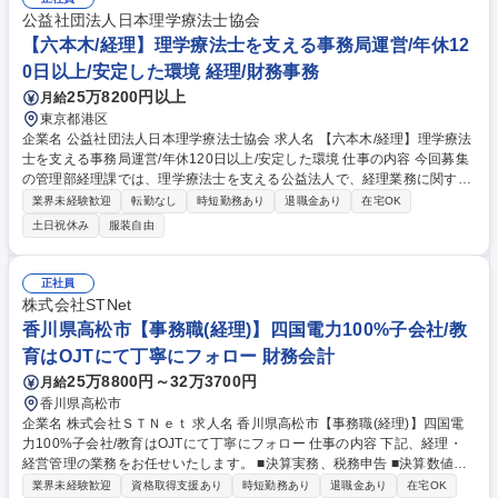
および執行 ※将来的にはIPO準備業務への関与はもちろん、管理会計やM
公益社団法人日本理学療法士協会
&Aに関する業務にもチャレンジできる環境です！ ※変更の範囲：会社の
【六本木/経理】理学療法士を支える事務局運営/年休12
定める業務 募集職種 【東京/経理】リモート可/フレックス制度あり/服装自
0日以上/安定した環境 経理/財務事務
由/IPOに向け組織強化！
25万8200円以上
月給
東京都港区
企業名 公益社団法人日本理学療法士協会 求人名 【六本木/経理】理学療法
士を支える事務局運営/年休120日以上/安定した環境 仕事の内容 今回募集
の管理部経理課では、理学療法士を支える公益法人で、経理業務に関する
事務全般を担当いただきます。 【具体的には】 ■年会費・研修会参加費等
業界未経験歓迎
転勤なし
時短勤務あり
退職金あり
在宅OK
の請求 ■会員管理システム操作 ■問い合わせ対応(電話・メール) ■入出金の
土日祝休み
服装自由
管理 ■請求書発行 ■支払処理（旅費、経費、謝金他） ■関連団体経理業務
■委員会支援 ■その他事務業務 募集職種 【六本木/経理】理学療法士を支え
る事務局運営/年休120日以上/安定した環境
正社員
株式会社STNet
香川県高松市【事務職(経理)】四国電力100%子会社/教
育はOJTにて丁寧にフォロー 財務会計
25万8800円～32万3700円
月給
香川県高松市
企業名 株式会社ＳＴＮｅｔ 求人名 香川県高松市【事務職(経理)】四国電
力100%子会社/教育はOJTにて丁寧にフォロー 仕事の内容 下記、経理・
経営管理の業務をお任せいたします。 ■決算実務、税務申告 ■決算数値の
分析および経営へのレポート業務 ■会計・税務に関する実務課題への対応
業界未経験歓迎
資格取得支援あり
時短勤務あり
退職金あり
在宅OK