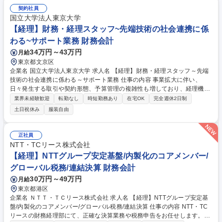
契約社員
国立大学法人東京大学
【経理】財務・経理スタッフ~先端技術の社会連携に係
わる~サポート業務 財務会計
34万円～43万円
月給
東京都文京区
企業名 国立大学法人東京大学 求人名 【経理】財務・経理スタッフ～先端
技術の社会連携に係わる～サポート業務 仕事の内容 事業拡大に伴い、
日々発生する取引や契約形態、予算管理の複雑性も増しており、経理機能
の強化が急務となっています。国の研究プロジェクト等、一般的な事業会
業界未経験歓迎
転勤なし
時短勤務あり
在宅OK
完全週休2日制
社とは異なる会計処理や予算管理が求められるます。 ・日次・月次・年次
土日祝休み
服装自由
の経理業務・仕訳入力、伝票処理、請求書管理 ・支払処理、入出金管理・
月次・年次決算業務・税務対応、納税関連業務 ・経費精算対応・会計ソフ
トの運用管理・顧問税理士、監査法人など外部専門家との連携・新規事業
正社員
や新たな取引発生時の会計処理整理 ・社内メンバーへのヒアリング、取引
NTT・TCリース株式会社
内容の整理 ・各種プロジェクトの予算・会計管理サポート 募集職種 【経
【経理】NTTグループ安定基盤/内製化のコアメンバー/
理】財務・経理スタッフ～先端技術の社会連携に係わる～サポート業務
グローバル税務/連結決算 財務会計
30万円～49万円
月給
東京都港区
企業名 ＮＴＴ・ＴＣリース株式会社 求人名 【経理】NTTグループ安定基
盤/内製化のコアメンバー/グローバル税務/連結決算 仕事の内容 NTT・TC
リースの財務経理部にて、正確な決算業務や税務申告をお任せします。開