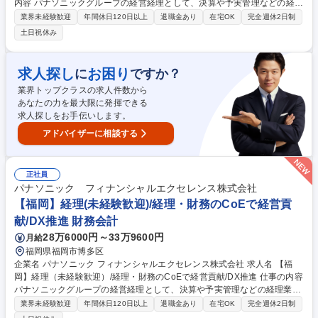
内容 パナソニックグループの経営経理として、決算や予実管理などの経理
業務から、ＤＸ・ＡＩを活用した業務プロセス改善、経営管理の支援まで
業界未経験歓迎
年間休日120日以上
退職金あり
在宅OK
完全週休2日制
幅広く担当。 ・経理・会計業務（決算、工場会計、予実・資金管理等）
土日祝休み
・業務プロセス改善（ＤＸ・ＡＩ活用の業務効率化） ・事業戦略支援（目
標策定の基礎業務等） ・内部統制、経営分析、経営管理など 専門性を高
めながら、業務改善や周囲との連携においてリーダーシップを発揮し、将
求人探し
お困り
に
ですか？
来的にはチームを牽引する役割を担っていただきます。 募集職種 【東京/
業界トップクラスの求人件数から
品川区】経理（未経験歓迎）/経理・財務のCoEで経営貢献/DX推進
あなたの力を最大限に発揮できる
求人探しをお手伝いします。
アドバイザーに相談する
正社員
パナソニック フィナンシャルエクセレンス株式会社
【福岡】経理(未経験歓迎)/経理・財務のCoEで経営貢
献/DX推進 財務会計
28万6000円～33万9600円
月給
福岡県福岡市博多区
企業名 パナソニック フィナンシャルエクセレンス株式会社 求人名 【福
岡】経理（未経験歓迎）/経理・財務のCoEで経営貢献/DX推進 仕事の内容
パナソニックグループの経営経理として、決算や予実管理などの経理業務
から、ＤＸ・ＡＩを活用した業務プロセス改善、経営管理の支援まで幅広
業界未経験歓迎
年間休日120日以上
退職金あり
在宅OK
完全週休2日制
く担当。 ・経理・会計業務（決算、工場会計、予実・資金管理等） ・業