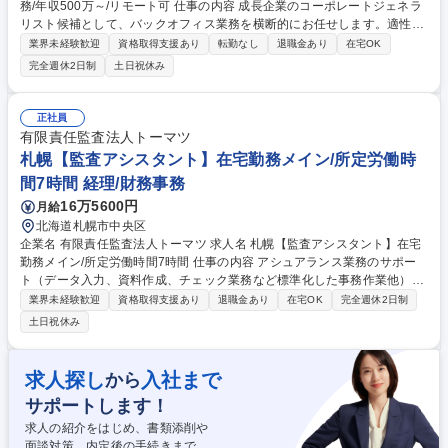
務/年収500万～/リモート可 仕事の内容 成長企業のコーポレートジェネラ
リスト候補として、バックオフィス業務を横断的にお任せします。適性に
合わせて、経理、総務、労務、法務などの基礎実務からスタートし、徐々
業界未経験歓迎
資格取得支援あり
転勤なし
退職金あり
在宅OK
に領域を広げていただきます。 先輩のサポートのもと、以下の業務を少し
完全週休2日制
土日祝休み
ずつキャッチアップします。 (1)経理・総務：経費精算、仕訳入力、契約
書管理、社内イベント運営 (2)労務・法務：入退社手続きサポート、勤怠
管理、法務チェック依頼対応 (3)プロジェクト：2026年冬想定のオフィス
正社員
移転、IPO準備に伴う対応 ★外部の税理士・社労士・弁護士とも連携しな
有限責任監査法人トーマツ
がら、専門知識をイチから網羅できる育成枠です。 募集職種 未経験歓迎
札幌【監査アシスタント】在宅勤務メイン/所定労働時
のコーポレート/経理・労務・法務/年収500万～/リモート可
間7時間 経理/財務事務
16万5600円
月給
北海道札幌市中央区
企業名 有限責任監査法人トーマツ 求人名 札幌【監査アシスタント】在宅
勤務メイン/所定労働時間7時間 仕事の内容 アシュアランス業務のサポー
ト（データ入力、資料作成、チェック業務など標準化した事務作業他）を
お任せします。 ■業務内容例↓ ・補助金関連の検査・精算業務（主に証憑
業界未経験歓迎
資格取得支援あり
退職金あり
在宅OK
完全週休2日制
突合と報告のための基礎情報作成等） ・内部監査・J-SOX Testing（主に
土日祝休み
証憑突合や内部監査調書のドラフティング等） ・開示関連業務（数値入
力・確認作業等） ・経理BPO業務サポート ・その他アドバイザリー業務
に係るサポート 募集職種 札幌【監査アシスタント】在宅勤務メイン/所定
求人探し
入社まで
から
労働時間7時間
サポートします！
求人の紹介をはじめ、書類添削や
面談対策、内定後の手続きまで