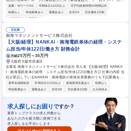
現法の増加等グループの業容拡大に伴う業務量拡大、チームメンバーのラ
イフイベントに対応した安定的な体制構築を目指した増員となります。 経
副業・WワークOK
年間休日120日以上
月平均残業時間20時間以内
理部門の将来を担う中核人材として活躍していただける方を是非お迎えし
転勤なし
時短勤務あり
退職金あり
在宅OK
完全週休2日制
たいです。経理全般はもちろん、指導育成も担えるようになることを期待
土日祝休み
服装自由
しています。 【主な業務内容】■月次/年次決算業務等の会計業務■売掛
金・買掛金等の債権管理業務■有価証券・固定資産管理、為替ポジション
正社員
及び為替予約管理■現地法人の財務面の管理■予算・実績管理、帳簿・証憑
南海マネジメントサービス株式会社
書類の整備・保管 などです。（変更の範囲:当社業務全般） 募集職種 【経
【大阪/経理】NANKAI・南海電鉄単体の経理・システ
理】平均残業3h/株主は花王・住友化学・ADEKA/創業80年以上の安定商
社
ム担当/年休122日/働き方 財務会計
25万円～35万円
月給
大阪府大阪市浪速区
企業名 南海マネジメントサービス株式会社 求人名 【大阪/経理】NANKA
I・南海電鉄単体の経理・システム担当/年休122日/働き方◎ 仕事の内容 当
社が受託しているNANKAI・南海電鉄の単体決算業務のうち下記業務をご
担当いただきます。 ■固定資産関係の予算決算業務全般 ■日々の伝票チェ
業界未経験歓迎
年間休日120日以上
資格取得支援あり
転勤なし
ックから決算締め作業まで決算業務全般 ■会計システムの日々の運用およ
時短勤務あり
退職金あり
在宅OK
完全週休2日制
土日祝休み
び活用に関する業務全般 募集職種 【大阪/経理】NANKAI・南海電鉄単体
の経理・システム担当/年休122日/働き方◎
求人探し
お困り
に
ですか？
業界トップクラスの求人件数から
あなたの力を最大限に発揮できる
求人探しをお手伝いします。