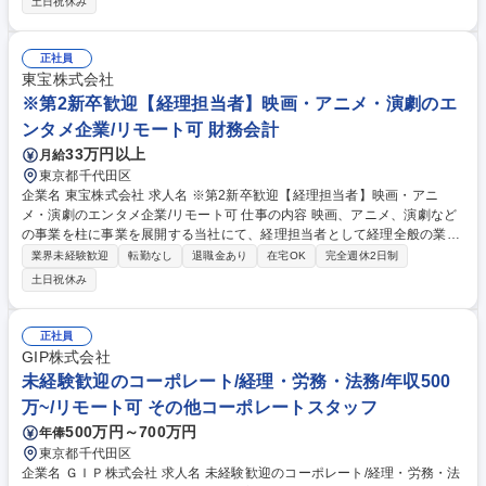
土日祝休み
務プロセス改善（ＤＸ・ＡＩ活用の業務効率化） ・事業戦略支援（目標策
定の基礎業務等） ・内部統制、経営分析、経営管理など 専門性を高めな
がら、業務改善や周囲との連携においてリーダーシップを発揮し、将来的
正社員
にはチームを牽引する役割を担っていただきます。 募集職種 【福岡】経
東宝株式会社
理（未経験歓迎）/経理・財務のCoEで経営貢献/DX推進
※第2新卒歓迎【経理担当者】映画・アニメ・演劇のエ
ンタメ企業/リモート可 財務会計
33万円以上
月給
東京都千代田区
企業名 東宝株式会社 求人名 ※第2新卒歓迎【経理担当者】映画・アニ
メ・演劇のエンタメ企業/リモート可 仕事の内容 映画、アニメ、演劇など
の事業を柱に事業を展開する当社にて、経理担当者として経理全般の業務
をお任せします。 【具体的には】 ・各本部の損益計算および分析業務、
業界未経験歓迎
転勤なし
退職金あり
在宅OK
完全週休2日制
支払手続、経費精算システムにかかる業務 ・経営情報管理システムの帳簿
土日祝休み
利用にかかる統括業務 ・決算業務や開示請求業務 等 募集職種 ※第2新卒
歓迎【経理担当者】映画・アニメ・演劇のエンタメ企業/リモート可
正社員
GIP株式会社
未経験歓迎のコーポレート/経理・労務・法務/年収500
万~/リモート可 その他コーポレートスタッフ
500万円～700万円
年俸
東京都千代田区
企業名 ＧＩＰ株式会社 求人名 未経験歓迎のコーポレート/経理・労務・法