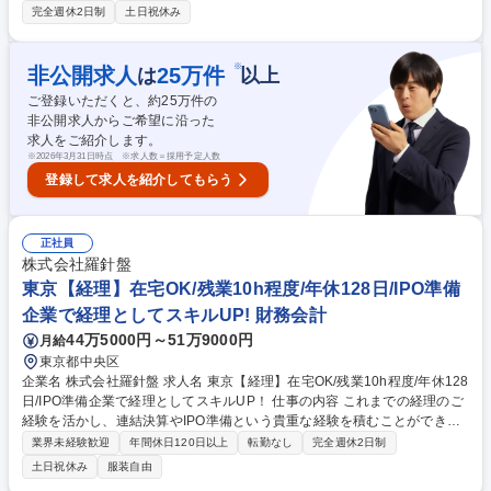
■各部門における事業推進の会計的側面からの支援 ※ジョブローテーショ
完全週休2日制
土日祝休み
ン制度による職務変更の範囲：当社業務全般 募集職種 香川県高松市【事
務職(経理)】四国電力100%子会社/教育はOJTにて丁寧にフォロー
※
非公開求人
25
万件
は
以上
ご登録いただくと、約
25
万件の
非公開求人からご希望に沿った
求人をご紹介します。
※
2026年3月31日時点 ※求人数＝採用予定人数
登録して求人を紹介してもらう
正社員
株式会社羅針盤
東京【経理】在宅OK/残業10h程度/年休128日/IPO準備
企業で経理としてスキルUP! 財務会計
44万5000円～51万9000円
月給
東京都中央区
企業名 株式会社羅針盤 求人名 東京【経理】在宅OK/残業10h程度/年休128
日/IPO準備企業で経理としてスキルUP！ 仕事の内容 これまでの経理のご
経験を活かし、連結決算やIPO準備という貴重な経験を積むことができる
ポジションです。経理としてスキルアップしたいというマインドを重視し
業界未経験歓迎
年間休日120日以上
転勤なし
完全週休2日制
ています。 【具体的には】■連結決算■開示資料作成（決算短信、有価証
土日祝休み
服装自由
券報告書等）■子会社経理全般（PMI含む）■固定資産管理■監査法人対応■