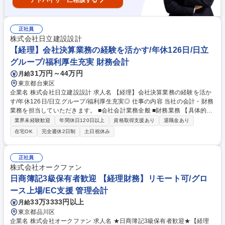
アドバイザーに相談する
正社員
株式会社日立建設設計
【経理】会社決算業務の経験を活かす/年休126日/日立
グループ/福利厚生充実 財務会計
31万円～44万円
月給
東京都台東区
企業名 株式会社日立建設設計 求人名 【経理】会社決算業務の経験を活か
す/年休126日/日立グループ/福利厚生充実◎ 仕事の内容 当社の会計・財務
業務を担当していただきます。 ■会社会計業務全般 ■財務業務 【具体的に
は】 ・決算書作成・納税・原価計算・原価管理・財産管理他 ・資金管
業界未経験歓迎
年間休日120日以上
資格取得支援あり
退職金あり
理・予算管理他 【採用背景】案件の増加に伴い、業務の効率の改善を目指
在宅OK
完全週休2日制
土日祝休み
しての採用になります。チームとして自分の持っているスキル還元してい
きたい方を歓迎します。 募集職種 【経理】会社決算業務の経験を活かす/
年休126日/日立グループ/福利厚生充実◎
正社員
株式会社オークファン
日商簿記3級保有者歓迎 【経理財務】リモート可/グロ
ース上場/EC支援 管理会計
33万3333円以上
月給
東京都品川区
企業名 株式会社オークファン 求人名 ★日商簿記3級保有者歓迎★【経理