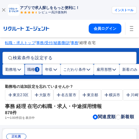
アプリで求人探しをもっと便利に！
インストール
レビュー高評価
無料
会員ログイン
/
/
/
転職・求人トップ
事務/受付/秘書/翻訳
事務
経理 在宅
検索条件を設定する
勤務地
職種
年収
こだわり条件
雇用形態
新着のみ
1
勤務地の追加設定を忘れていませんか？
東京23区
大阪市
名古屋市
東京都
横浜市
川崎
事務 経理 在宅の転職・求人・中途採用情報
878
件
関連度順
新着順
1
〜
100
件目を表示中
正社員