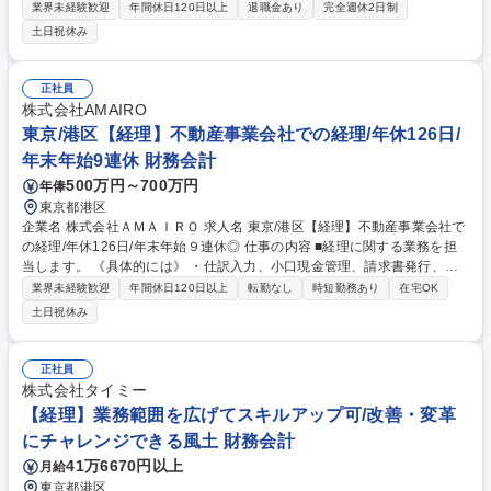
示書類の作成から経営幹部へのレポート、営業部門への会計・税務的支援
業界未経験歓迎
年間休日120日以上
退職金あり
完全週休2日制
まで幅広く携わり、戦略的財務の実現を推進します。 【詳細】 ■決算業務
土日祝休み
全般（月次・四半期・年度末決算、会社法計算書類や有価証券報告書の作
成） ■NTTおよび東京センチュリーへの決算データ報告、経営幹部への決
算情報のレポート ■各種財務施策の検討、新サービス等に係る会計処理の
正社員
整理 ■税務申告、税務調査対応、国際税務関連、固定資産経理業務 ■営業
株式会社AMAIRO
部門が提案する新しいビジネスに対する会計・税務的支援 募集職種 【経
東京/港区【経理】不動産事業会社での経理/年休126日/
理】NTTグループ安定基盤/内製化のコアメンバー/グローバル税務/連結決
年末年始9連休 財務会計
算
500万円～700万円
年俸
東京都港区
企業名 株式会社ＡＭＡＩＲＯ 求人名 東京/港区【経理】不動産事業会社で
の経理/年休126日/年末年始９連休◎ 仕事の内容 ■経理に関する業務を担
当します。 《具体的には》 ・仕訳入力、小口現金管理、請求書発行、出
納管理、伝票整理など ・月次決算、年次決算 ・銀行への立ち会い業務 ・
業界未経験歓迎
年間休日120日以上
転勤なし
時短勤務あり
在宅OK
その他労務業務、体制整備など 2015設立。不動産分譲、不動産リノベー
土日祝休み
ション、買取再販、不動産流通の企画・開発・分譲を主軸事業としたベン
チャー企業。 募集職種 東京/港区【経理】不動産事業会社での経理/年休12
6日/年末年始９連休◎
正社員
株式会社タイミー
【経理】業務範囲を広げてスキルアップ可/改善・変革
にチャレンジできる風土 財務会計
41万6670円以上
月給
東京都港区