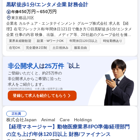
黒駅徒歩1分/エンタメ企業 財務会計
450万円～650万円
年俸
東京都品川区
企業名 カルチュア・エンタテインメント グループ株式会社 求人名 【経
理】在宅フレックス有/年間休日121日で働き方◎目黒駅徒歩1分/エンタメ
企業 仕事の内容 映像、出版、メディア等、20社超のグループ会社を擁す
る当社の経理として、単体・連結決算から業務改善まで広くお任せしま
業界未経験歓迎
副業・WワークOK
年間休日120日以上
時短勤務あり
す。フローの見直しやIPO準備など、攻めの経理としてキャリアを築ける
在宅OK
完全週休2日制
土日祝休み
服装自由
環境です。 まずは日常的な伝票処理や月次・年次決算の補助からスタート
して徐々に慣れていただきます◎■グループ各社の月次・四半期・年次決
算業務■伝票処理（請求書発行、国内外支払、経費精算等）および納税業
※
非公開求人
25
万件
は
以上
務■決算早期化に向けた業務フローの改善・標準化の推進■資金管理業務
ご登録いただくと、約
25
万件の
（資金繰り・入出金管理）■連結決算業務への対応、および会計監査・税
非公開求人からご希望に沿った
務調査対応■IPOに向けた内部管理体制の整備・開示サポート 募集職種
求人をご紹介します。
【経理】在宅フレックス有/年間休日121日で働き方◎目黒駅徒歩1分/エン
※
2026年3月31日時点 ※求人数＝採用予定人数
タメ企業
登録して求人を紹介してもらう
正社員
株式会社Japan Animal Care Holdings
【経理マネージャー】動物医療業界/IPO準備/経理部門
の立ち上げ/年休120日以上 財務/ファイナンス