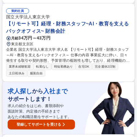
でご安心ください。就業開始・終了時にはチャット での連絡と終了時には
本日の行ったことの共有を行います。 ■具体的な業務内容 ・データ入力
・チェック業務 ・書類整理 ・業務サポート など ※スキルやご経験、ご障
契約社員
害への配慮を考慮して、人事、総務、経理、法務、営業事務などの分野か
国立大学法人東京大学
ら特定し業務をお任せ致します。 ≪変更の範囲：会社の定める業務≫ 募
【リモート可】経理・財務スタッフ~AI・教育を支える
集職種 【事務担当】障害者手帳をお持ちの方/完全在宅勤務/年間休日130
バックオフィス~ 財務会計
日
34万円～43万円
月給
東京都文京区
企業名 国立大学法人東京大学 求人名 【リモート可】経理・財務スタッフ
～AI・教育を支えるバックオフィス～ 仕事の内容 事業拡大に伴い、日々
発生する取引や契約形態、予算管理の複雑性も増しており、経理機能の強
化が急務となっています。国の研究プロジェクト等、一般的な事業会社と
業界未経験歓迎
転勤なし
時短勤務あり
在宅OK
完全週休2日制
は異なる会計処理や予算管理が求められるます。 ・日次・月次・年次の経
土日祝休み
服装自由
理業務・仕訳入力、伝票処理、請求書管理 ・支払処理、入出金管理・月
次・年次決算業務・税務対応、納税関連業務 ・経費精算対応・会計ソフト
の運用管理・顧問税理士、監査法人など外部専門家との連携・新規事業や
求人探し
入社まで
から
新たな取引発生時の会計処理整理 ・社内メンバーへのヒアリング、取引内
サポートします！
容の整理 ・各種プロジェクトの予算・会計管理サポート 募集職種 【リモ
ート可】経理・財務スタッフ～AI・教育を支えるバックオフィス～
求人の紹介をはじめ、書類添削や
面談対策、内定後の手続きまで
あなたの転職活動をサポートします。
登録してサポートを受ける