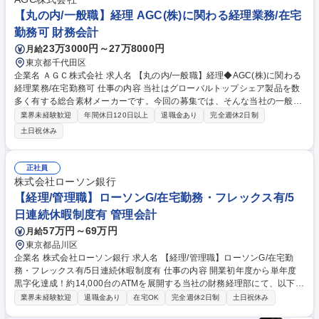
行っており、今後札幌営業所へ業務移管を見据えております。 募集職種
【丸の内/一般職】経理 AGC(株)に関わる経理業務/在宅
※札幌(初任地配属は東京本店を予定)【支店の経理・人事・総務】平均給
勤務可 財務会計
与1002万
23万3000円～27万8000円
月給
東京都千代田区
企業名 ＡＧＣ株式会社 求人名 【丸の内/一般職】経理◆AGC(株)に関わる
経理業務/在宅勤務可 仕事の内容 当社はグローバルトップシェア製品を数
多く有する総合素材メーカーです。今回の募集では、そんな当社の一般職
として、経理業務をお任せ致します。 【詳細】■経理伝票の起票/検証、修
業界未経験歓迎
年間休日120日以上
退職金あり
完全週休2日制
正依頼および転記（SAP)■売掛債権等の入金消込、受取手形管理、担保等
土日祝休み
管理、債権残高確認、その他与信管理業務、購買会計業務■固定資産の取
得判定、売却/廃棄にともなう経理処理等、経理関係システム保守、マスタ
ー管理■経費精算処理、伝票起票部署からの問合せ対応、取りまとめ業務■
正社員
社内ミーティング等への出席、チーム内庶務など■その他 募集職種 【丸の
株式会社ローソン銀行
内/一般職】経理◆AGC(株)に関わる経理業務/在宅勤務可
【経理/管理職】ローソンG/在宅勤務・フレックス有/5
日連続休暇制度有 管理会計
57万円～69万円
月給
東京都品川区
企業名 株式会社ローソン銀行 求人名 【経理/管理職】ローソンG/在宅勤
務・フレックス有/5日連続休暇制度有 仕事の内容 開業初年度から単年度
黒字化達成！約14,000台のATMを展開する当社の財務経理部にて、以下業
務をお任せしていく予定です。 【詳細】■予算策定、予実管理に関する業
業界未経験歓迎
退職金あり
在宅OK
完全週休2日制
土日祝休み
務■中期経営計画策定に関する業務■財務計画、自己資本比率計画の立案に