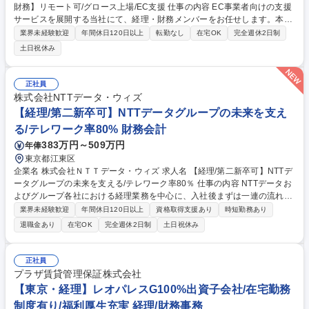
財務】リモート可/グロース上場/EC支援 仕事の内容 EC事業者向けの支援
サービスを展開する当社にて、経理・財務メンバーをお任せします。本社
の決算などの経理業務を中心に、資金調達等の財務や開示資料作成まで幅
業界未経験歓迎
年間休日120日以上
転勤なし
在宅OK
完全週休2日制
広く担うポジションです。 ■本社・グループの月次・年次決算、仕訳入力
土日祝休み
等の経理業務 ■会計監査および監査法人対応、会計システムのメンテナン
ス ■振込支払や日次・月次の資金繰り管理、資金計画の立案をサポート ■
金融機関との折衝、借入手続き、融資や株式発行等の資金調達を支援 ■有
正社員
価証券報告書や決算短信、株主総会招集通知などの開示資料作成 ■社内か
株式会社NTTデータ・ウィズ
らの問い合わせ対応、財務・経理の業務フロー改善や効率化 募集職種 ★
【経理/第二新卒可】NTTデータグループの未来を支え
日商簿記3級保有者歓迎★【経理財務】リモート可/グロース上場/EC支援
る/テレワーク率80% 財務会計
383万円～509万円
年俸
東京都江東区
企業名 株式会社ＮＴＴデータ・ウィズ 求人名 【経理/第二新卒可】NTTデ
ータグループの未来を支える/テレワーク率80％ 仕事の内容 NTTデータお
よびグループ各社における経理業務を中心に、入社後まずは一連の流れを
把握していただくため、配属担当先の業務を一通りご経験いただきます。
業界未経験歓迎
年間休日120日以上
資格取得支援あり
時短勤務あり
■各種審査(受注計上/請求/支払/振替等)及び関連業務 ■債権、固定資産等の
退職金あり
在宅OK
完全週休2日制
土日祝休み
残高管理業務 ■月次/四半期/年次決算締め、決算報告関連業務 ■年度末計算
書類作成(国内グループ会社向け) ■事業部門等からの問い合わせ対応、助
言指導 ■会計、SOX監査対応 ■経理プロセスの標準化・効率化(RPAや生成
正社員
AI等のテクノロジー活用、マニュアル等の整備更新) 募集職種 【経理/第二
プラザ賃貸管理保証株式会社
新卒可】NTTデータグループの未来を支える/テレワーク率80％
【東京・経理】レオパレスG100%出資子会社/在宅勤務
制度有り/福利厚生充実 経理/財務事務