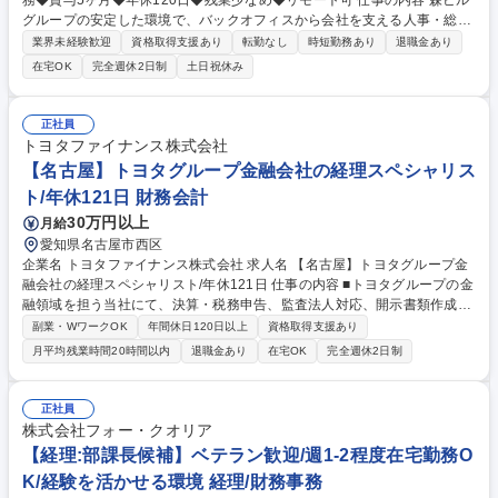
務◆賞与5ヶ月◆年休120日◆残業少なめ◆リモート可 仕事の内容 森ビル
グループの安定した環境で、バックオフィスから会社を支える人事・総務
をお任せします。 労務と総務の業務をバランスよく担当し、ゆくゆくは制
業界未経験歓迎
資格取得支援あり
転勤なし
時短勤務あり
退職金あり
度改定などのコア業務にも挑戦できる、やりがいある環境です。 ■勤怠管
在宅OK
完全週休2日制
土日祝休み
理、給与計算、社会保険手続き、年末調整等の労務管理全般 ■入退社手続
き、社内規定の改定や人事制度改定などのコア業務 ■社内イベントの企画
運営やその他総務業務全般 ※労務と総務を1：1の割合でお任せ。 入社後
正社員
は部内のOJTを中心に、あなたの経験に合わせて不足している部分はいつ
トヨタファイナンス株式会社
でも質問・相談できる環境が整っているため、安心して成長できます。 募
【名古屋】トヨタグループ金融会社の経理スペシャリス
集職種 【森ビルG】人事・総務◆賞与5ヶ月◆年休120日◆残業少なめ◆
ト/年休121日 財務会計
リモート可
30万円以上
月給
愛知県名古屋市西区
企業名 トヨタファイナンス株式会社 求人名 【名古屋】トヨタグループ金
融会社の経理スペシャリスト/年休121日 仕事の内容 ■トヨタグループの金
融領域を担う当社にて、決算・税務申告、監査法人対応、開示書類作成、
新規取引の会計処理検討を担当します。経理の専門性で事業成長を支える
副業・WワークOK
年間休日120日以上
資格取得支援あり
ポジションです。 決算整理仕訳、残高照合、税務申告、監査法人対応、開
月平均残業時間20時間以内
退職金あり
在宅OK
完全週休2日制
示書類作成を担います。加えて、決算・税務プロセスの効率化、品質向
上、業務マニュアル作成、新規取引に関する会計・税務論点整理、仕訳立
案、自動仕訳の要件定義、制度改正対応まで担当します。使用システムは
正社員
ＰｒｏＡｃｔｉｖｅ、ＯｒａｃｌｅＥＢＳです。経営判断に必要な数値精
株式会社フォー・クオリア
度を高める役割です。 募集職種 【名古屋】トヨタグループ金融会社の経
【経理:部課長候補】ベテラン歓迎/週1-2程度在宅勤務O
理スペシャリスト/年休121日
K/経験を活かせる環境 経理/財務事務