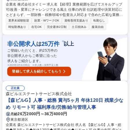
企業名 株式会社タイミー 求人名 【経理】業務範囲を広げてスキルアップ
可/改善・変革にチャレンジできる風土 仕事の内容 仕訳処理や決算対応に
とどまらず、一部財務・税務領域や監査法人対応まで含めた広範な業務を
担っています。経理としてより広いスキル・経験を積みたい方にとって、
業界未経験歓迎
副業・WワークOK
資格取得支援あり
転勤なし
非常に挑戦しがいのあるポジションです。 【業務内容】 ■月次決算業務■
時短勤務あり
在宅OK
完全週休2日制
土日祝休み
服装自由
四半期・年次決算補助■経費精算対応■発注申請等の事務処理 【希望・経
験に応じてチャレンジ可能な業務】 ■税務対応（税金計算含む）■監査法
人対応■有価証券報告書・計算書類等の開示資料作成■その他、業績管理や
※
非公開求人
25
万件
は
以上
業務改善プロジェクト など 募集職種 【経理】業務範囲を広げてスキルア
ご登録いただくと、約
25
万件の
ップ可/改善・変革にチャレンジできる風土
非公開求人からご希望に沿った
求人をご紹介します。
※
2026年3月31日時点 ※求人数＝採用予定人数
登録して求人を紹介してもらう
正社員
森ビルエステートサービス株式会社
【森ビルG】人事・総務 賞与5ヶ月 年休120日 残業少な
め リモート可 福利厚生/労務/給与管理人事
26万2000円～36万4000円
月給
東京都港区
企業名 森ビルエステートサービス株式会社 求人名 【森ビルG】人事・総