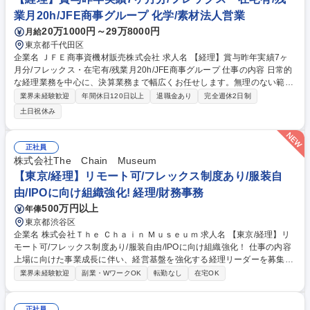
業月20h/JFE商事グループ 化学/素材法人営業
20万1000円～29万8000円
月給
東京都千代田区
企業名 ＪＦＥ商事資機材販売株式会社 求人名 【経理】賞与昨年実績7ヶ
月分/フレックス・在宅有/残業月20h/JFE商事グループ 仕事の内容 日常的
な経理業務を中心に、決算業務まで幅広くお任せします。無理のない範囲
からスタートし、将来的には管理部門の要としてスキルアップを図ってい
業界未経験歓迎
年間休日120日以上
退職金あり
完全週休2日制
ただくことを期待します。 ■日常経理：仕訳入力、伝票処理、現金出納管
土日祝休み
理 ■債権債務：売掛金・買掛金管理、請求書作成・管理 ■決算・外部連
携：月次・年次決算のサポート、会計事務所とのやり取り ■その他：Exce
lを使用した簡単な資料作成など 募集職種 【経理】賞与昨年実績7ヶ月分/
正社員
フレックス・在宅有/残業月20h/JFE商事グループ
株式会社The Chain Museum
【東京/経理】リモート可/フレックス制度あり/服装自
由/IPOに向け組織強化! 経理/財務事務
500万円以上
年俸
東京都渋谷区
企業名 株式会社Ｔｈｅ Ｃｈａｉｎ Ｍｕｓｅｕｍ 求人名 【東京/経理】リ
モート可/フレックス制度あり/服装自由/IPOに向け組織強化！ 仕事の内容
上場に向けた事業成長に伴い、経営基盤を強化する経理リーダーを募集！
入社後はマネージャーのもとで業務をキャッチアップしつつ、IPO準備や
業界未経験歓迎
副業・WワークOK
転勤なし
在宅OK
監査法人対応など上場準備企業ならではの実務経験を積める環境です。
【詳細】■月次・年次決算実務 ■経理業務フローの改善提案 ■内部統制（J-
SOX）構築・整備等、ガバナンス強化推進 ■経理・財務に関する戦略立案
正社員