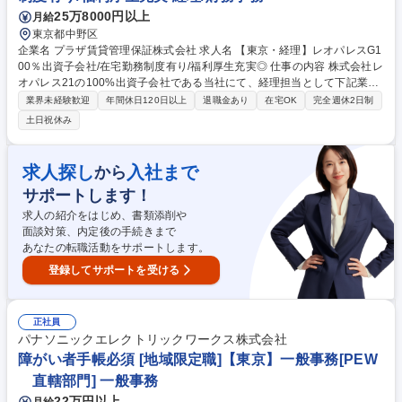
25万8000円以上
月給
東京都中野区
企業名 プラザ賃貸管理保証株式会社 求人名 【東京・経理】レオパレスG1
00％出資子会社/在宅勤務制度有り/福利厚生充実◎ 仕事の内容 株式会社レ
オパレス21の100%出資子会社である当社にて、経理担当として下記業務
をお任せします。 【具体的な業務内容】 ・日常経理業務全般 ・決算業務
業界未経験歓迎
年間休日120日以上
退職金あり
在宅OK
完全週休2日制
（月次・年次） ・税務申告 ※上記業務はご経験によっては補助業務とな
土日祝休み
ります。40代の上長、30～40代の先輩スタッフと共に、経理実務全般を
サポート頂く立場となります。 募集職種 【東京・経理】レオパレスG10
0％出資子会社/在宅勤務制度有り/福利厚生充実◎
求人探し
入社まで
から
サポートします！
求人の紹介をはじめ、書類添削や
面談対策、内定後の手続きまで
あなたの転職活動をサポートします。
登録してサポートを受ける
正社員
パナソニックエレクトリックワークス株式会社
障がい者手帳必須 [地域限定職]【東京】一般事務[PEW
直轄部門] 一般事務
22万円以上
月給