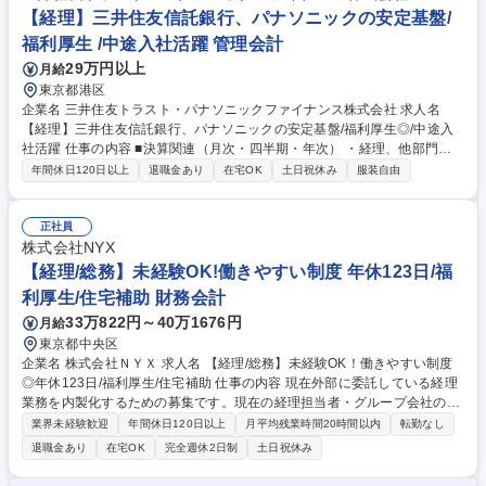
会計監査対応 などにも携わっていただきます。 募集職種 【経理/メンバ
【経理】三井住友信託銀行、パナソニックの安定基盤/
ー】セコムG/担当制で日次～年次まで一気通貫/在宅勤務可
福利厚生 /中途入社活躍 管理会計
29万円以上
月給
東京都港区
企業名 三井住友トラスト・パナソニックファイナンス株式会社 求人名
【経理】三井住友信託銀行、パナソニックの安定基盤/福利厚生◎/中途入
社活躍 仕事の内容 ■決算関連（月次・四半期・年次） ・経理、他部門が
作成した残高明細の確認、決算数値・帳簿のチェック ・監査法人対応（四
年間休日120日以上
退職金あり
在宅OK
土日祝休み
服装自由
半期毎における資料作成、往査対応） ・個別決算資料作成・連結決算資料
作成（親会社への提出資料） ・会社法・金商法決算の作成補助 ■申告 ■税
務関連 ・税金関係業務の補助的作業 （法人税、消費税、その他税金の申
正社員
告、納付業務） 【研修体制】外部研修/OJT研修を実施します。金融未経
株式会社NYX
験でもご安心ください！ 募集職種 【経理】三井住友信託銀行、パナソニ
【経理/総務】未経験OK!働きやすい制度 年休123日/福
ックの安定基盤/福利厚生◎/中途入社活躍
利厚生/住宅補助 財務会計
33万822円～40万1676円
月給
東京都中央区
企業名 株式会社ＮＹＸ 求人名 【経理/総務】未経験OK！働きやすい制度
◎年休123日/福利厚生/住宅補助 仕事の内容 現在外部に委託している経理
業務を内製化するための募集です。現在の経理担当者・グループ会社の経
理チームと連携し、サポート体制が充実しているため、未経験からでも安
業界未経験歓迎
年間休日120日以上
月平均残業時間20時間以内
転勤なし
心して臨んでいただけます。 【経理業務】■会計ソフトを使用した売上管
退職金あり
在宅OK
完全週休2日制
土日祝休み
理 ■月次・年次決算業務 ■イレギュラー支払いや仮払い申請の処理 ★まず
は月次決算サポートから始めて、次に会計ソフトの入力、イレギュラー対