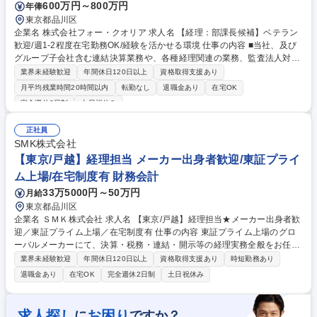
600万円～800万円
年俸
東京都品川区
企業名 株式会社フォー・クオリア 求人名 【経理：部課長候補】ベテラン
歓迎/週1-2程度在宅勤務OK/経験を活かせる環境 仕事の内容 ■当社、及び
グループ子会社含む連結決算業務や、各種経理関連の業務、監査法人対応
など、経理関連の業務を幅広くお任せします。 ■経理スタッフ3名のマネ
業界未経験歓迎
年間休日120日以上
資格取得支援あり
ジメントもお任せします。 【具体的には】月次・四半期・年次決算の取り
月平均残業時間20時間以内
転勤なし
退職金あり
在宅OK
まとめや仕訳の内容確認、親会社（上場企業）とのやり取り、子会社3社
完全週休2日制
土日祝休み
との連結決算業務、監査法人対応などが主な業務となります。また、経理
スタッフ3名のマネジメントも担当していただきます。 ※変更の範囲：当
正社員
社業務全般 募集職種 【経理：部課長候補】ベテラン歓迎/週1-2程度在宅勤
SMK株式会社
務OK/経験を活かせる環境
【東京/戸越】経理担当 メーカー出身者歓迎/東証プライ
ム上場/在宅制度有 財務会計
33万5000円～50万円
月給
東京都品川区
企業名 ＳＭＫ株式会社 求人名 【東京/戸越】経理担当★メーカー出身者歓
迎／東証プライム上場／在宅制度有 仕事の内容 東証プライム上場のグロ
ーバルメーカーにて、決算・税務・連結・開示等の経理実務全般をお任せ
します。スキルに応じ管理会計高度化や経理ＤＸ、国際税務等の全社プロ
業界未経験歓迎
年間休日120日以上
資格取得支援あり
時短勤務あり
ジェクトにも参画いただきます。 【詳細】(1)月次・年次決算、税務申
退職金あり
在宅OK
完全週休2日制
土日祝休み
告・税務調査対応 (2)連結決算業務、有価証券報告書等の開示書類作成 (3)
公認会計士による会計監査対応 (4)各種プロジェクト参画（管理会計の高
度化、経理業務ＤＸ、国際税務など） ★ご経験やスキルを考慮の上、担当
求人探し
お困り
に
ですか？