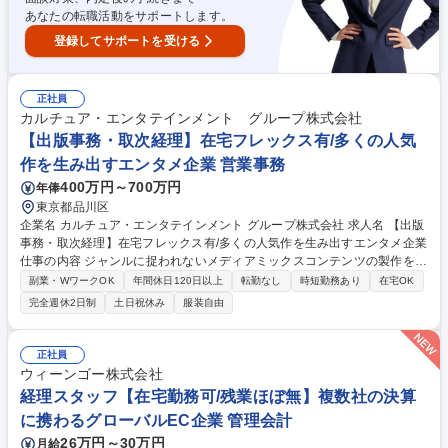
あなたの転職活動をサポートします。
登録してサポートを受ける
正社員
カルチュア・エンタテインメント グループ株式会社
【出版事務・取次経理】在宅フレックス有/多くの人気
作を生み出すエンタメ企業 営業事務
400万円～700万円
年俸
東京都品川区
企業名 カルチュア・エンタテインメント グループ株式会社 求人名 【出版
事務・取次経理】在宅フレックス有/多くの人気作を生み出すエンタメ企業
仕事の内容 ジャンルに捉われないメディアミックスコンテンツの製作を行
い、多くの人気TVアニメ企画を進行させている同社にて、作品を世に広め
副業・WワークOK
年間休日120日以上
転勤なし
時短勤務あり
在宅OK
る要となる出版事務と取次経理業務全般をお任せします。 在庫管理から売
完全週休2日制
土日祝休み
服装自由
上・返品管理、請求業務まで幅広く携わり、営業サポートや電話対応を通
じてスムーズな出版流通を支えるポジションです。 【業務内容】■書籍出
版流通業務全般（在庫管理、出入庫指示、委託先倉庫管理）■取次売上管
正社員
理業務全般（取次売上、返品管理、伝票管理）■請求業務全般（取次売
ウィーンゴー株式会社
上、直販売上）■注文書作成および入力業務■電話対応および営業サポート
経理スタッフ【在宅勤務可/残業ほぼ無】複数社の決算
業務■その他付随する事務業務 募集職種 【出版事務・取次経理】在宅フレ
に携わるグローバルEC企業 管理会計
ックス有/多くの人気作を生み出すエンタメ企業
26万円～30万円
月給