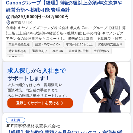
来客は業者の方がメイン/リモート勤務も多いので備品管理等の総務業務は
Canonグループ【経理】簿記3級以上必須/年次決算や
少なめ 募集職種 【経理（総務）担当】経理メイン/残業少/週2日程度のリ
経営分析へ挑戦可能 管理会計
モートワークOK
29万5000円～34万5000円
月給
東京都品川区
企業名 キヤノンビズアテンダ株式会社 求人名 Canonグループ【経理】簿
記3級以上必須/年次決算や経営分析へ挑戦可能 仕事の内容 キヤノンビズ
アテンダの経理事務からスタートし、将来的には決算・予算統制・経営分
析など、経理のスペシャリストとして専門性を深めていただけるポジショ
業界未経験歓迎
副業・WワークOK
年間休日120日以上
資格取得支援あり
ンです。簿記の知識を活かして着実に成長できます。 ■伝票入力・経費精
時短勤務あり
退職金あり
在宅OK
完全週休2日制
土日祝休み
算・入出金管理・請求書作成などの日次経理実務 ■月次・年次決算業務の
服装自由
サポートおよび電子帳簿保存法への対応業務 ■各部門からの経理関連の問
い合わせ対応 ■将来的には連結決算、予算統制、税務、経営分析など管理
求人探し
入社まで
から
会計領域へも関与 ■Excel（基本関数）を活用した効率的なデータ集計お
よび資料作成 募集職種 Canonグループ【経理】簿記3級以上必須/年次決
サポートします！
算や経営分析へ挑戦可能
求人の紹介をはじめ、書類添削や
面談対策、内定後の手続きまで
あなたの転職活動をサポートします。
登録してサポートを受ける
正社員
JFE商事資機材販売株式会社
【経理】賞与昨年実績7ヶ月分/フレックス・在宅有/残