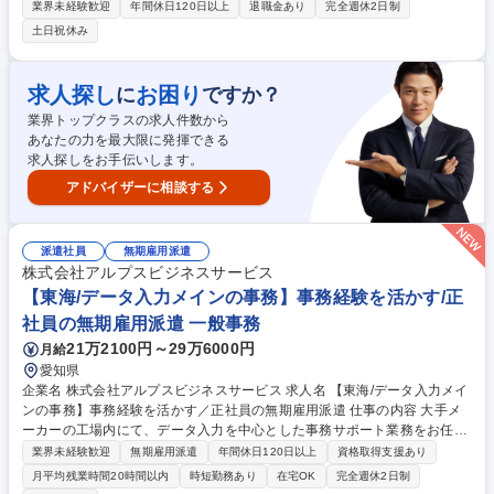
ターやマスクの素材など、実は身近なところで使われている製品です。チ
業界未経験歓迎
年間休日120日以上
退職金あり
完全週休2日制
ームで動くので、未経験からでも安心してスタートできます。 準備： 決
土日祝休み
まったレシピ通りに原料を混ぜ合わせ、機械に投入します。 監視： 機械
がスムーズに動いているか、温度やスピードが合っているかをモニターで
チェック。 仕上げ： 出来上がった布にムラがないか、破れていないかを
求人探し
お困り
に
ですか？
目で確認します。 運搬： 巻き取られた大きなロールを梱包し、次の工程
業界トップクラスの求人件数から
へ運びます。 募集職種 姫路【製造（未経験・第二新卒歓迎）】東証プラ
あなたの力を最大限に発揮できる
イム上場グループで安定
求人探しをお手伝いします。
アドバイザーに相談する
派遣社員
無期雇用派遣
株式会社アルプスビジネスサービス
【東海/データ入力メインの事務】事務経験を活かす/正
社員の無期雇用派遣 一般事務
21万2100円～29万6000円
月給
愛知県
企業名 株式会社アルプスビジネスサービス 求人名 【東海/データ入力メイ
ンの事務】事務経験を活かす／正社員の無期雇用派遣 仕事の内容 大手メ
ーカーの工場内にて、データ入力を中心とした事務サポート業務をお任せ
します。デスクワーク中心でシンプルな業務からスタートするため、未経
業界未経験歓迎
無期雇用派遣
年間休日120日以上
資格取得支援あり
験の方でも安心して始められるポジションです。 ＜具体的な業務内容＞
月平均残業時間20時間以内
時短勤務あり
在宅OK
完全週休2日制
・データ入力（決まったフォーマットへの入力中心） ・資料作成（Excel