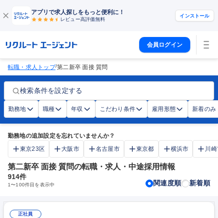
アプリで求人探しをもっと便利に！
インストール
レビュー高評価
無料
会員ログイン
/
転職・求人トップ
第二新卒 面接 質問
検索条件を設定する
勤務地
職種
年収
こだわり条件
雇用形態
新着のみ
勤務地の追加設定を忘れていませんか？
東京23区
大阪市
名古屋市
東京都
横浜市
川崎
第二新卒 面接 質問の転職・求人・中途採用情報
914
件
関連度順
新着順
1
〜
100
件目を表示中
正社員