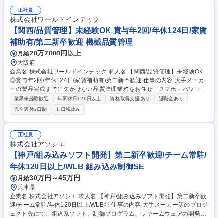
的には教育や評価、労務といった人事領域全般のプロフェッショナルを目
指していただきます。具体的には教育体系に基づくカリキュラムの立案・
正社員
運用や、人事考課制度の見直しと運用、給与計算・社会保険関連業務など
株式会社ワールドインテック
を幅広くお任せ。少数精鋭のため経営層との距離が非常に近く、自身のア
【関西/品質管理】未経験OK 賞与年2回/年休124日/家賃
イデアを組織づくりに直接反映できる、大きな裁量と確かなやりがいがあ
補助有/第二新卒歓迎 機械品質管理
ります！ 募集職種 【10月本社移転/浄心駅スグ】第二創業期を支える人事
20万7000円以上
月給
担当★売上100億へ挑戦
大阪府
企業名 株式会社ワールドインテック 求人名 【関西/品質管理】未経験OK
◎賞与年2回/年休124日/家賃補助有/第二新卒歓迎 仕事の内容 大手メーカ
ーの製品完成までに欠かせない品質管理業務をお任せ。スマホ・パソコ
ン・家電・自動車など人々の暮らしに密着したものづくりに携わりなが
業界未経験歓迎
年間休日120日以上
資格取得支援あり
退職金あり
ら、エンジニアとしてスキル・キャリアUPが目指せるのが魅力！ 「製品
完全週休2日制
土日祝休み
完成までの工程」に注目し、品質・納期・コストを安定させるのが、品質
管理の大きな役割です。不良品がないかチェックシートの集計・分析や、
製造工程の無駄や工期短縮できないか生産性向上など、ものづくりの根幹
正社員
を担いながら成長できます。まずは製造現場を体験していき、データ入
株式会社アソシエ
力・書類作成といったやさしい仕事からスタート。ゆくゆくは「設計業
【神戸/組み込みソフト開発】第二新卒歓迎/チーム常駐/
務」といったレベルの高い仕事にも挑戦できます。 募集職種 【関西/品質
年休120日以上/WLB 組み込み制御SE
管理】未経験OK◎賞与年2回/年休124日/家賃補助有/第二新卒歓迎
30万円～45万円
月給
兵庫県
企業名 株式会社アソシエ 求人名 【神戸/組み込みソフト開発】第二新卒歓
迎/チーム常駐/年休120日以上/WLB◎ 仕事の内容 大手メーカー等のプロジ
ェクト先にて、組込系ソフト、制御プログラム、ファームウェアの開発を