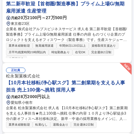
第二新卒歓迎【首都圏/製造事務】プライム上場G/無期
雇用派遣 生産管理
20万2100円～27万500円
月給
東京都23区
企業名 株式会社アルプスビジネスサービス 求人名 第二新卒歓迎【首都圏/
製造事務】プライム上場G/無期雇用派遣 仕事の内容 ものづくり企業のプ
ロジェクトを支えるオフィスワーク（製造事務）です。生産スケジュール
やデータの管理、書類作成など、現場のスタッフ をデスクからバックアッ
業界未経験歓迎
無期雇用派遣
年間休日120日以上
資格取得支援あり
プするやりがいのあるお仕事です。 配属先のオフィスにて、下記の事務サ
月平均残業時間20時間以内
時短勤務あり
在宅OK
完全週休2日制
ポートをお任せします。 ・生産スケジュールや受注データの入力・管理
土日祝休み
（進捗の確認など） ・製品の出荷や部材の調達に関わる、各種書類の作
成・ファイリング ・現場スタッフや取引先からの依頼に基づくデータ登録
正社員
★専門知識は不要！基本的なPC操作ができれば問題ありません。 ★先輩
松永製菓株式会社
が丁寧に教えるので、オフィスワーク未経験でも安心です。 募集職種 第
【10月本社移転/浄心駅スグ】第二創業期を支える人事
二新卒歓迎【首都圏/製造事務】プライム上場G/無期雇用派遣
担当 売上100億へ挑戦 採用人事
28万2000円以上
月給
愛知県小牧市
企業名 松永製菓株式会社 求人名 【10月本社移転/浄心駅スグ】第二創業期
を支える人事担当★売上100億へ挑戦 仕事の内容 １０月より浄心駅徒歩3
分の新オフィスへ本社移転決定。新卒・中途の採用業務をメインに、人事
担当者として採用の企画・運営から面接、入社手続までを一貫して担当
業界未経験歓迎
転勤なし
退職金あり
完全週休2日制
し、企業の成長を力強く支える要職です。 まずは採用業務を主軸に、将来