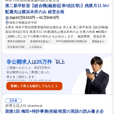
神奈川県信用農業協同組合連合会
で、重要案件獲得の際に、弊社社員として取引先の前に出ていただき、ク
第二新卒歓迎【総合職(融資/証券/信託等)】残業月11.5h/
ロージングを行う事もございます。 募集職種 【イベント関連業務/総合職
配属先は横浜本所のみ 経営企画
採用】第二新卒歓迎/東京ミッドタウン/三井不動産G
30万8333円～41万8403円
月給
神奈川県横浜市中区
企業名 神奈川県信用農業協同組合連合会 求人名 第二新卒歓迎【総合職(融
資/証券/信託等)】残業月11.5h/配属先は横浜本所のみ 仕事の内容 ■前職の
ご経験に応じ以下の業務の何れかをお任せします。 融資業務、資金証券業
務、企画推進・提案業務、指導・相談業務、信託業務、貯金・資金決済業
業界未経験歓迎
資格取得支援あり
月平均残業時間20時間以内
退職金あり
務、総務・秘書業務、経営管理、リスク管理など。 ■組織風土・働き方：
完全週休2日制
土日祝休み
チームプレーにより進める業務が多く、お互いに教え、高め合う組織風土
があります。 また、配属先は横浜本所のみのため、神奈川に根付いた働き
方が可能です。 募集職種 第二新卒歓迎【総合職(融資/証券/信託等)】残業
※
非公開求人
25
万件
は
以上
月11.5h/配属先は横浜本所のみ
ご登録いただくと、約
25
万件の
非公開求人からご希望に沿った
求人をご紹介します。
※
2026年3月31日時点 ※求人数＝採用予定人数
登録して求人を紹介してもらう
正社員
弁理士法人G‐chemical
面接1回 梅田×特許事務(初級程度の英語の読み書き必