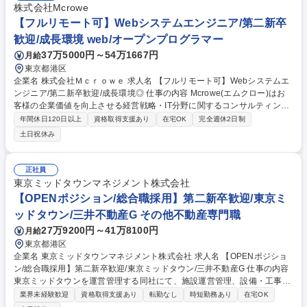
株式会社Mcrowe
【フルリモート可】Webシステムエンジニア/第二新卒
歓迎/成長環境 web/オープンプログラマー
37万5000円～54万1667円
月給
東京都港区
企業名 株式会社Ｍｃｒｏｗｅ 求人名 【フルリモート可】Webシステムエ
ンジニア/第二新卒歓迎/成長環境◎ 仕事の内容 Mcrowe(エムクロー)はお
客様の企業価値を向上させる経営戦略・IT分野に関するコンサルティング
やシステム開発を行っています。経験豊富なエンジニアの下、ご経験に応
年間休日120日以上
資格取得支援あり
在宅OK
完全週休2日制
じて設計から開発までご担当いただきます。 早期からプロジェクトの実務
土日祝休み
に関わり、設計・開発・テストといった一連の工程を経験しながら、エン
ジニアとしての基礎力を着実に身につけていただきます。 【主な業務内
容】 ■システム開発・改修関連■テスト・品質管理■保守・運用 ■業務改
正社員
善・ドキュメント作成 等 募集職種 【フルリモート可】Webシステムエン
東京ミッドタウンマネジメント株式会社
ジニア/第二新卒歓迎/成長環境◎
【OPENポジション/総合職採用】第二新卒歓迎/東京ミ
ッドタウン/三井不動産G その他不動産専門職
27万9200円～41万8100円
月給
東京都港区
企業名 東京ミッドタウンマネジメント株式会社 求人名 【OPENポジショ
ン/総合職採用】第二新卒歓迎/東京ミッドタウン/三井不動産G 仕事の内容
東京ミッドタウンを運営管理する同社にて、施設運営管理、設備・工事管
理業務、販売促進業務などをお任せします。総合職ポジションのため、ご
業界未経験歓迎
資格取得支援あり
転勤なし
時短勤務あり
在宅OK
経験や適性に合わせて、以下いずれかの業務をお任せいたします。 ■オフ