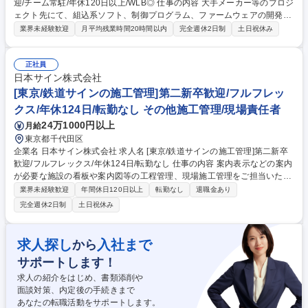
迎/チーム常駐/年休120日以上/WLB◎ 仕事の内容 大手メーカー等のプロジ
ェクト先にて、組込系ソフト、制御プログラム、ファームウェアの開発を
担当。先輩社員が必ずいるチーム常駐のため、実務経験が浅い方もいつで
業界未経験歓迎
月平均残業時間20時間以内
完全週休2日制
土日祝休み
も相談でき安心して業務に取り組める環境です。 【具体的には】経験に応
じC、C++、アセンブラ等を用いた開発業務をお任せします。実務経験が
なくても入社者の能力に応じた柔軟な教育カリキュラム(研修)があるため
正社員
安心です。【魅力】短期案件は基本無く長期的に活躍可能(15年同じ現場
日本サイン株式会社
の方も在籍)。自社社員数名でのチーム常駐で残業は月15H程度、有休も取
[東京/鉄道サインの施工管理]第二新卒歓迎/フルフレッ
りやすくWLBを保てます。自宅から通える範囲の案件を提案し、企業都合
クス/年休124日/転勤なし その他施工管理/現場責任者
の無理な転居は伴いません。 募集職種 【大阪/組み込みソフト開発】第二
24万1000円以上
月給
新卒歓迎/チーム常駐/年休120日以上/WLB◎
東京都千代田区
企業名 日本サイン株式会社 求人名 [東京/鉄道サインの施工管理]第二新卒
歓迎/フルフレックス/年休124日/転勤なし 仕事の内容 案内表示などの案内
が必要な施設の看板や案内図等の工程管理、現場施工管理をご担当いただ
きます。予定通りに作業を進めることができるよう、現場に出向いて協力
業界未経験歓迎
年間休日120日以上
転勤なし
退職金あり
会社に指示を出すなど全体を指揮する業務です。 ・工期・品質管理：図面
完全週休2日制
土日祝休み
確認、施工計画、業者手配、品質チェック ・予算管理・発注：見積査定、
原価計算、資材手配 ・現場の管理監督：安全衛生、作業指示、顧客検査・
引き渡し ■サインとは、建築物についている案内看板のことを指します。
求人探し
入社まで
から
■駅の路線ごとに色分けし、サインを施工したパイオニアです。 募集職種
サポートします！
[東京/鉄道サインの施工管理]第二新卒歓迎/フルフレックス/年休124日/転
勤なし
求人の紹介をはじめ、書類添削や
面談対策、内定後の手続きまで
あなたの転職活動をサポートします。