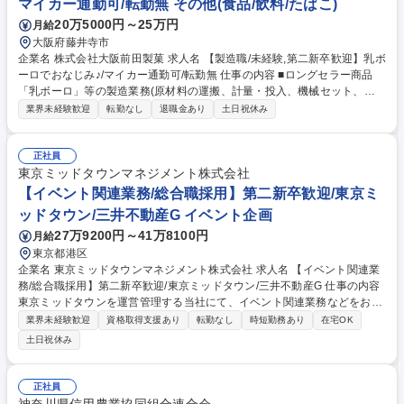
マイカー通勤可/転勤無 その他(食品/飲料/たばこ)
20万5000円～25万円
月給
大阪府藤井寺市
企業名 株式会社大阪前田製菓 求人名 【製造職/未経験,第二新卒歓迎】乳ボ
ーロでおなじみ♪/マイカー通勤可/転勤無 仕事の内容 ■ロングセラー商品
「乳ボーロ」等の製造業務(原材料の運搬、計量・投入、機械セット、検
品)をチームで担当します。複雑な技術より「決められた手順を誠実に守
業界未経験歓迎
転勤なし
退職金あり
土日祝休み
る」ことが大切で、未経験からでも安心の仕事です。 原材料（20から30k
g）を台車で運ぶアクティブな業務や、レシピ通りの正確な計量、機械へ
の生地セットをお任せします。体を動かしながらテキパキと作業を進める
正社員
のが好きな方にオススメです♪ ・シンプルかつ重要：複雑な技術より「決
東京ミッドタウンマネジメント株式会社
められた手順を誠実に守る」ことが大切です。やりがい：スーパーやドラ
【イベント関連業務/総合職採用】第二新卒歓迎/東京ミ
ッグストアで自社商品を見かける機会が多く、自分の仕事が誰かの笑顔に
ッドタウン/三井不動産G イベント企画
繋がっている実感を持てる環境です。 募集職種 【製造職/未経験,第二新卒
27万9200円～41万8100円
月給
歓迎】乳ボーロでおなじみ♪/マイカー通勤可/転勤無
東京都港区
企業名 東京ミッドタウンマネジメント株式会社 求人名 【イベント関連業
務/総合職採用】第二新卒歓迎/東京ミッドタウン/三井不動産G 仕事の内容
東京ミッドタウンを運営管理する当社にて、イベント関連業務などをお任
せします。※状況に応じて、ジョブローテ前提の「総合職」にて採用を行
業界未経験歓迎
資格取得支援あり
転勤なし
時短勤務あり
在宅OK
う可能性もございます。その場合、初期配属がイベントプロモーション に
土日祝休み
限らない可能性がございます。 【詳細】■イベント企画実施業務 ■協賛営
業業務 ■オープンスペース・メディア貸し業務 しかうホール＆カンファレ
ンス運営管理業務 ■付加価値施設とのリレーション業務 ■アート＆デザイ
正社員
ン関連業務 ※各業務、営業活動や運営管理の委託先がございます。一方