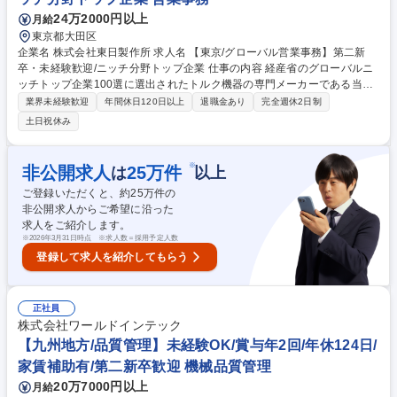
24万2000円以上
月給
東京都大田区
企業名 株式会社東日製作所 求人名 【東京/グローバル営業事務】第二新
卒・未経験歓迎/ニッチ分野トップ企業 仕事の内容 経産省のグローバルニ
ッチトップ企業100選に選出されたトルク機器の専門メーカーである当社
において、今後も海外での受注・業績を増進していくにあたって重要な、
業界未経験歓迎
年間休日120日以上
退職金あり
完全週休2日制
内勤業務をお任せします。 （1）海外代理店からの問い合わせ対応（技術
土日祝休み
的な質問や修理依頼等） （2）見積もり対応 （3）受注処理、 （4）出
荷・貿易業務、入金管理等。 【製品】トルクレンチ（ボルトやナットを締
め付けるための専用工具）等 ※世界シェア30％、国内シェア70％の需要
※
非公開求人
25
万件
は
以上
が安定した製品です！ 募集職種 【東京/グローバル営業事務】第二新卒・
ご登録いただくと、約
25
万件の
未経験歓迎/ニッチ分野トップ企業
非公開求人からご希望に沿った
求人をご紹介します。
※
2026年3月31日時点 ※求人数＝採用予定人数
登録して求人を紹介してもらう
正社員
株式会社ワールドインテック
【九州地方/品質管理】未経験OK/賞与年2回/年休124日/
家賃補助有/第二新卒歓迎 機械品質管理
20万7000円以上
月給