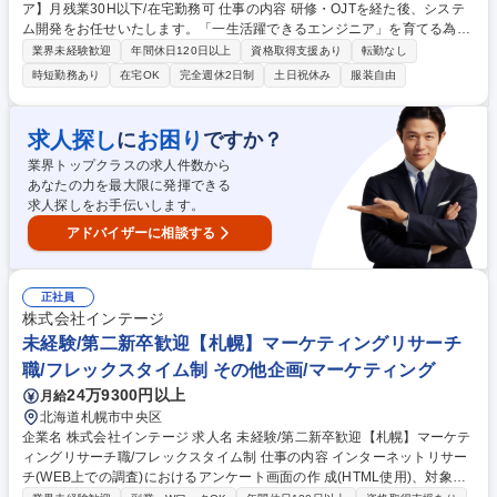
ア】月残業30H以下/在宅勤務可 仕事の内容 研修・OJTを経た後、システ
ム開発をお任せいたします。「一生活躍できるエンジニア」を育てる為、
独自の教育・評価制度で技術力×ヒューマンスキルを伸ばすプログラムを
業界未経験歓迎
年間休日120日以上
資格取得支援あり
転勤なし
用意。経験浅くてもしっかりと育成します。 【教育体制】3～5名のチー
時短勤務あり
在宅OK
完全週休2日制
土日祝休み
服装自由
ムでプロジェクトを組むことが多い環境ですので、メンバーと協力しなが
ら業務を行うことができます。わからないことは質問ができる風土であ
り、スキル習得研修も豊富にございますので、経験浅くても意欲重視で上
求人探し
お困り
に
ですか？
流案件へアサインすることもあります。 【キャリア】管理職としてマネジ
業界トップクラスの求人件数から
メントを行うポジションやエンジニアとしてプロを目指すポジションな
あなたの力を最大限に発揮できる
ど、希望に沿ったキャリアを支援します。 募集職種 第二新卒未経験歓迎
求人探しをお手伝いします。
【東京/ITエンジニア】月残業30H以下/在宅勤務可
アドバイザーに相談する
正社員
株式会社インテージ
未経験/第二新卒歓迎【札幌】マーケティングリサーチ
職/フレックスタイム制 その他企画/マーケティング
24万9300円以上
月給
北海道札幌市中央区
企業名 株式会社インテージ 求人名 未経験/第二新卒歓迎【札幌】マーケテ
ィングリサーチ職/フレックスタイム制 仕事の内容 インターネットリサー
チ(WEB上での調査)におけるアンケート画面の作 成(HTML使用)、対象と