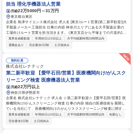
担当 理化学機器法人営業
SE】kintoneを活用した課題解決/柔軟な働き方×成長環境
22万5000円～31万円
月給
東京都台東区
企業名 島津サイエンス株式会社 求人名 [東京/ルート営業(第二新卒歓迎)]大
手製薬メーカー工場担当 仕事の内容 神奈川エリアにある大手製薬企業の
工場向けルート営業を担当頂きます。 (東京支店から平塚までの片道約1時
間30分程度、運転が発生します。 業務調整次第では直行や直帰、時差出
業界未経験歓迎
年間休日120日以上
月平均残業時間20時間以内
勤も可能です。) ■理化学機器(分析機器・試験機等)や消耗品(例：顕微鏡・
退職金あり
完全週休2日制
土日祝休み
ビーカー・フラスコ等)の納品、校正品対応(顧客から引き取った製品をメ
ーカーへ送る)等を行って頂きます。 ■日々お客様とのやり取りを通じて、
新たなニーズの発掘を行い、製品を提案頂きます。新たな試験やプロジェ
契約社員
クトがスタートする際には予算が下りるため、その時期や購買意欲をキャ
株式会社レナテック
ッチすることが大切です。 募集職種 [東京/ルート営業(第二新卒歓迎)]大手
第二新卒歓迎 【愛甲石田/営業】医療機関向け/がんスク
製薬メーカー工場担当
リーニング検査 医療機器法人営業
22万円以上
月給
神奈川県伊勢原市
企業名 株式会社レナテック 求人名 ☆第二新卒歓迎☆【愛甲石田/営業】医
療機関向け/がんスクリーニング検査 仕事の内容 独自の医療技術を展開し
ている当社にて、医療機関向けのがんリスクスクリーニング検査に関する
営業活動を行っていただきます。問い合わせ対応から導入後のアフターフ
業界未経験歓迎
年間休日120日以上
月平均残業時間20時間以内
転勤なし
ォローまで一貫して担当するお仕事です。 ■反響営業：お問い合わせをい
完全週休2日制
土日祝休み
ただいた医療機関への訪問、ヒアリング、製品紹介および導入提案の実施
■アフターフォロー：ご成約後の顧客対応、スケジュール調整、各種問い