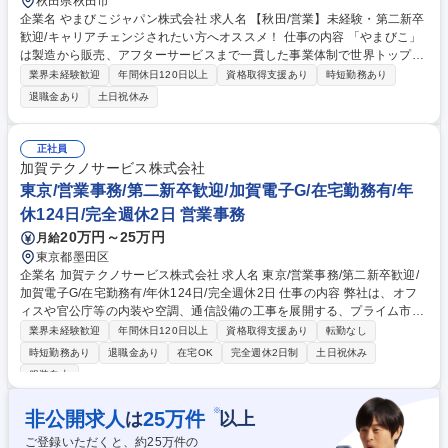
秋田県秋田市
企業名 やまびこジャパン株式会社 求人名 【秋田/営業】未経験・第二新卒
歓迎/キャリアチェンジされたい方へオススメ！ 仕事の内容 「やまびこ」
は製造から販売、アフターサービスまで一貫した事業体制で世界トップレ
ベルの農業機械メーカーです。その販売会社の弊社で、農業用機械・小型
業界未経験歓迎
年間休日120日以上
資格取得支援あり
時短勤務あり
屋外作業機械・産業用機械の営業を担当していただきます。 主に果樹園や
退職金あり
土日祝休み
水田で使用される防除機や耕運機、除草機等の農林業機械を、全農や代理
店、ホームセンターに、【製品説明・受注・納入・指導・イベント販売】
の営業からアフタフォローまで一貫してお任せします。当社製品は業界内
正社員
でもブランド力があり、かつ地域や用途などニーズに合わせたカスタマイ
加賀テクノサービス株式会社
ズが強みです。普通の営業ではなく、課題解決しながら提案や顧客との関
東京/営業事務/第二新卒歓迎/加賀電子G/在宅勤務有/年
係構築できるため、やりがいを感じられます。 募集職種 【秋田/営業】未
休124日/完全週休2日 営業事務
経験・第二新卒歓迎/キャリアチェンジされたい方へオススメ！
20万円～25万円
月給
東京都墨田区
企業名 加賀テクノサービス株式会社 求人名 東京/営業事務/第二新卒歓迎/
加賀電子G/在宅勤務有/年休124日/完全週休2日 仕事の内容 弊社は、オフ
ィスや官公庁等の内装や空調、通信設備の工事を展開する、プライム市場
のエレクトロニクス総合商社「加賀電子(株)」100%の子会社です。経営
業界未経験歓迎
年間休日120日以上
資格取得支援あり
転勤なし
に携わる中核の一員として、営業事務をお任せいたします。 ＜詳細＞営業
時短勤務あり
退職金あり
在宅OK
完全週休2日制
土日祝休み
のアシスタントとして以下の業務を行っていただく事を想定しておりま
服装自由
す。■受発注業務：・注文書の受付・内容チェック・専用システムへのデ
ータ入力・在庫確認・納期調整■書類作成：・見積書・請求書・納品書の
※
非公開求人
25
万件
は
以上
作成■電話・メール対応：・お客様からの問い合わせ対応 ■営業サポート
業務：・営業資料の作成補助・売上データの集計・スケジュール管理■そ
ご登録いただくと、約
25
万件の