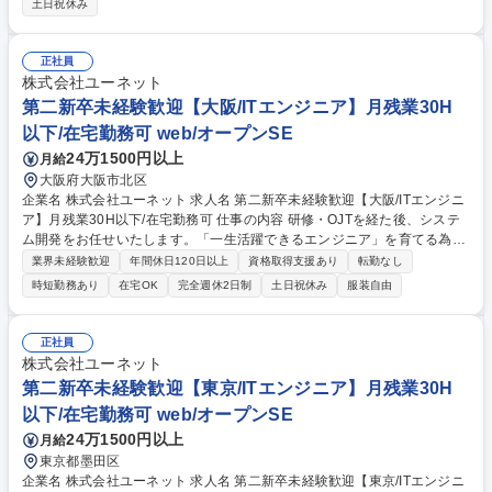
土日祝休み
ィス・住宅の運営業務 ■工事管理業務 ■施設運営管理業務 ■設備管理業務
■災害対策・危機管理業務 ■商業施設運営業務 ■プロモーション・イベント
関連業務 ■販売促進業務 ■広報・PR業務 ■カスタマーセンター運営業務 ■
正社員
総務・経理・人事業務1 ■DXの推進担当 ※配属先は入社時に決定します。
株式会社ユーネット
※将来的なジョブローテーションの可能性があります。 募集職種 【OPE
第二新卒未経験歓迎【大阪/ITエンジニア】月残業30H
Nポジション/総合職採用】第二新卒歓迎/東京ミッドタウン/三井不動産G
以下/在宅勤務可 web/オープンSE
24万1500円以上
月給
大阪府大阪市北区
企業名 株式会社ユーネット 求人名 第二新卒未経験歓迎【大阪/ITエンジニ
ア】月残業30H以下/在宅勤務可 仕事の内容 研修・OJTを経た後、システ
ム開発をお任せいたします。「一生活躍できるエンジニア」を育てる為、
独自の教育・評価制度で技術力×ヒューマンスキルを伸ばすプログラムを
業界未経験歓迎
年間休日120日以上
資格取得支援あり
転勤なし
用意。経験浅くてもしっかり育成します。 【教育体制】3～5名のチーム
時短勤務あり
在宅OK
完全週休2日制
土日祝休み
服装自由
でプロジェクトを組むことが多い環境ですので、メンバーと協力しながら
業務を行うことができます。わからないことは質問ができる風土であり、
スキル習得研修も豊富にございますので、経験浅くても意欲重視で上流案
正社員
件へアサインすることもあります。 【キャリア】管理職としてマネジメン
株式会社ユーネット
トを行うポジションやエンジニアとしてプロを目指すポジションなど、希
第二新卒未経験歓迎【東京/ITエンジニア】月残業30H
望に沿ったキャリアを支援します。 募集職種 第二新卒未経験歓迎【大阪/I
以下/在宅勤務可 web/オープンSE
Tエンジニア】月残業30H以下/在宅勤務可
24万1500円以上
月給
東京都墨田区
企業名 株式会社ユーネット 求人名 第二新卒未経験歓迎【東京/ITエンジニ