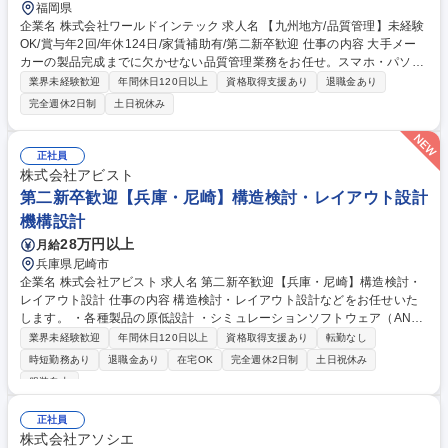
福岡県
企業名 株式会社ワールドインテック 求人名 【九州地方/品質管理】未経験
OK/賞与年2回/年休124日/家賃補助有/第二新卒歓迎 仕事の内容 大手メー
カーの製品完成までに欠かせない品質管理業務をお任せ。スマホ・パソコ
ン・家電・自動車など人々の暮らしに密着したものづくりに携わりなが
業界未経験歓迎
年間休日120日以上
資格取得支援あり
退職金あり
ら、エンジニアとしてスキル・キャリアUPが目指せるのが魅力！ 「製品
完全週休2日制
土日祝休み
完成までの工程」に注目し、品質・納期・コストを安定させるのが、品質
管理の大きな役割です。不良品がないかチェックシートの集計・分析や、
製造工程の無駄や工期短縮できないか生産性向上など、ものづくりの根幹
正社員
を担いながら成長できます。まずは製造現場を体験していき、データ入
株式会社アビスト
力・書類作成といったやさしい仕事からスタート。ゆくゆくは「設計業
第二新卒歓迎【兵庫・尼崎】構造検討・レイアウト設計
務」といったレベルの高い仕事にも挑戦できます。 募集職種 【九州地方/
機構設計
品質管理】未経験OK/賞与年2回/年休124日/家賃補助有/第二新卒歓迎
28万円以上
月給
兵庫県尼崎市
企業名 株式会社アビスト 求人名 第二新卒歓迎【兵庫・尼崎】構造検討・
レイアウト設計 仕事の内容 構造検討・レイアウト設計などをお任せいた
します。 ・各種製品の原低設計 ・シミュレーションソフトウェア（ANSY
S等）を用いた構造検討 ・生産ライン及び工場レイアウト設計 ・出張対応
業界未経験歓迎
年間休日120日以上
資格取得支援あり
転勤なし
あり 【当社について】設計請負率は60%超。顧客からの信頼と高い技術
時短勤務あり
退職金あり
在宅OK
完全週休2日制
土日祝休み
力の証です。ほとんどの営業担当/拠点責任者が技術者出身。同じ目線で会
服装自由
話でき、チームMTG/個別面談等、気軽に質問/提案/相談できる環境です。
募集職種 第二新卒歓迎【兵庫・尼崎】構造検討・レイアウト設計
正社員
株式会社アソシエ