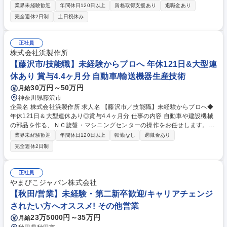
テム、AI家電など、新しいモノに触れながら、エンジニアとしてスキル・
業界未経験歓迎
年間休日120日以上
資格取得支援あり
退職金あり
キャリアUPが目指せるのが魅力です！ 【お仕事の例】スマホ落下テスト/
完全週休2日制
土日祝休み
自動車のエアバック（衝突テスト）/ 冷蔵庫の消費電力テスト/パソコンの
耐久性（加圧テスト）など。 まずは製造現場を体験して知ることからスタ
ート。その上で、「実験用マシンを動かす補助」「実験結果の入力」とい
正社員
った始めやすい仕事からスタート。同じチームの先輩から直接学び、「デ
株式会社浜製作所
ータの分析」「実験の計画」といったレベルの高い仕事にも挑戦できま
【藤沢市/技能職】未経験からプロへ 年休121日&大型連
す。 募集職種 東海/テストエンジニア◎未経験OK/賞与年2回/年休124日/
休あり 賞与4.4ヶ月分 自動車/輸送機器生産技術
家賃補助/第二新卒歓迎
30万円～50万円
月給
神奈川県藤沢市
企業名 株式会社浜製作所 求人名 【藤沢市／技能職】未経験からプロへ◆
年休121日＆大型連休あり◎賞与4.4ヶ月分 仕事の内容 自動車や建設機械
の部品を作る、ＮＣ旋盤・マシニングセンターの操作をお任せします。ま
ずは簡単な機械操作や部品のセット、測定からスタート！マンツーマンで
業界未経験歓迎
年間休日120日以上
転勤なし
退職金あり
基礎から丁寧にお教えするので未経験でも安心です。 機械に金属材料をセ
完全週休2日制
ットし、ボタンを押して加工する作業から始めます。慣れてきたら、設計
図に合わせた機械の設定（段取り）や、出来上がった部品の寸法測定（マ
イクロメーター等の使用）も学びましょう。ただ作業を繰り返すだけでな
正社員
く、自分の手で精密な部品を作り出す面白さがあります。ゆくゆくは適性
やまびこジャパン株式会社
や経験に応じて、さらに専門的な技術職や管理業務へのキャリアアップも
【秋田/営業】未経験・第二新卒歓迎/キャリアチェンジ
可能です！ 募集職種 【藤沢市／技能職】未経験からプロへ◆年休121日＆
されたい方へオススメ! その他営業
大型連休あり◎賞与4.4ヶ月分
23万5000円～35万円
月給