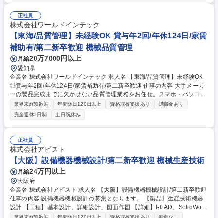
す。 募集職種 【大阪】設備機器機械設計/第二新卒歓迎
正社員
株式会社ワールドインテック
【東海/品質管理】未経験OK 賞与年2回/年休124日/家賃
補助有/第二新卒歓迎 機械品質管理
20万7000円以上
月給
愛知県
企業名 株式会社ワールドインテック 求人名 【東海/品質管理】未経験OK
◎賞与年2回/年休124日/家賃補助有/第二新卒歓迎 仕事の内容 大手メーカ
ーの製品完成までに欠かせない品質管理業務をお任せ。スマホ・パソコ
ン・家電・自動車など人々の暮らしに密着したものづくりに携わりなが
業界未経験歓迎
年間休日120日以上
資格取得支援あり
退職金あり
ら、エンジニアとしてスキル・キャリアUPが目指せるのが魅力！ 「製品
完全週休2日制
土日祝休み
完成までの工程」に注目し、品質・納期・コストを安定させるのが、品質
管理の大きな役割です。不良品がないかチェックシートの集計・分析や、
製造工程の無駄や工期短縮できないか生産性向上など、ものづくりの根幹
正社員
を担いながら成長できます。まずは製造現場を体験していき、データ入
株式会社アビスト
力・書類作成といったやさしい仕事からスタート。ゆくゆくは「設計業
【大阪】設備機器機械設計/第二新卒歓迎 機械生産技術
務」といったレベルの高い仕事にも挑戦できます。 募集職種 【東海/品質
24万円以上
月給
管理】未経験OK◎賞与年2回/年休124日/家賃補助有/第二新卒歓迎
大阪府
企業名 株式会社アビスト 求人名 【大阪】設備機器機械設計/第二新卒歓迎
仕事の内容 設備機器機械設計の募集となります。 【製品】生産技術機器
設計 【工程】基本設計、詳細設計、図面作図 【詳細】I-CAD、SolidWork
s、NXなど 【当社について】設計請負率は60%超。顧客からの信頼と高い
業界未経験歓迎
年間休日120日以上
資格取得支援あり
転勤なし