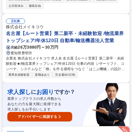
出も目指せる環境です。 ■少人数体制でのプロジェクト推進や顧客折衝 ■
土日祝休み
服装自由
顧客課題の整理と施策検討 ■自社事業開発での新規事業提案 ■マーケティ
ング戦略の実行 【仕事の魅力】 早いうちから顧客フロントに立ち圧倒的
な経験を積めます。業界横断の支援を通じて汎用性の高い課題解決力が身
正社員
につき、将来的には事業開発や経営領域への挑戦も可能な環境です。 募集
株式会社メイキコウ
職種 【神谷町/DXコンサルタント】第二新卒・未経験OK★マーケティン
名古屋【ルート営業】第二新卒・未経験歓迎 /物流業界
グ
トップシェア/年休120日 自動車/輸送機器法人営業
26万3880円～30万円
月給
愛知県豊明市
企業名 株式会社メイキコウ 求人名 名古屋【ルート営業】第二新卒・未経
験歓迎★/物流業界トップシェア/年休120日 仕事の内容 シザーリフト、コ
ンベヤ、システムなど「物」を作る過程をつなぐ「はこぶ機械」の設計・
開発・製造を行う弊社にて、既存顧客を中心とした自社製品の営業をお任
業界未経験歓迎
退職金あり
完全週休2日制
せします！ ★専門知識はイチから学ぶことが可能★ 【具体的には】(1)物
流業界をはじめ自動車業界、食品業界等幅広いお客様の案件をヒアリング
(2)設計・製造部署と打ち合わせを重ね提案・見積もり・受注(3)社内の設
求人探し
お困り
に
ですか？
計・製造部署とともに納期調整、商品の納品 ★担当するお客様：既存のお
業界トップクラスの求人件数から
客様中心(約20社/人) ★商品：昇降リフト、ベルトコンベヤなどの工場で
あなたの力を最大限に発揮できる
使用する機械、有名アーティストのコンサートで使用されるステージリフ
求人探しをお手伝いします。
ト、車イス昇降リフトや介護用浴槽昇降リフト等 募集職種 名古屋【ルー
ト営業】第二新卒・未経験歓迎★/物流業界トップシェア/年休120日
アドバイザーに相談する