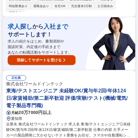
技術力の証です。ほとんどの営業担当/拠点責任者が技術者出身。同じ目線
時短勤務あり
退職金あり
在宅OK
完全週休2日制
土日祝休み
で会話でき、チームMTG/個別面談等、気軽に質問/提案/相談できる環境で
服装自由
す。 募集職種 【大阪】設備機器機械設計/第二新卒歓迎
求人探し
入社まで
から
サポートします！
求人の紹介をはじめ、書類添削や
面談対策、内定後の手続きまで
あなたの転職活動をサポートします。
登録してサポートを受ける
正社員
株式会社ワールドインテック
東海/テストエンジニア 未経験OK/賞与年2回/年休124
日/家賃補助/第二新卒歓迎 評価/実験/テスト(機械/電気/
電子製品専門職)
20万7000円以上
月給
愛知県
企業名 株式会社ワールドインテック 求人名 東海/テストエンジニア◎未経
験OK/賞与年2回/年休124日/家賃補助/第二新卒歓迎 仕事の内容 大手メー
カーの製品開発に欠かせないテスト業務をお任せ。スマホや自動運転シス