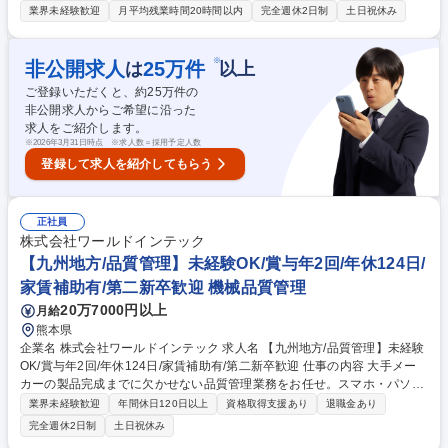
担当。先輩社員が必ずいるチーム常駐のため、実務経験が浅い方もいつで
業界未経験歓迎
月平均残業時間20時間以内
完全週休2日制
土日祝休み
も相談でき安心して業務に取り組める環境です。 【具体的には】経験に応
じC、C++、アセンブラ等を用いた開発業務をお任せします。実務経験が
なくても入社者の能力に応じた柔軟な教育カリキュラム(研修)があるため
※
非公開求人
25
万件
は
以上
安心です。【魅力】短期案件は基本無く長期的に活躍可能(15年同じ現場
ご登録いただくと、約
25
万件の
の方も在籍)。自社社員数名でのチーム常駐で残業は月15H程度、有休も取
非公開求人からご希望に沿った
りやすくWLBを保てます。自宅から通える範囲の案件を提案し、企業都合
求人をご紹介します。
の無理な転居は伴いません。 募集職種 【神戸/組み込みソフト開発】第二
※
2026年3月31日時点 ※求人数＝採用予定人数
新卒歓迎/チーム常駐/年休120日以上/WLB◎
登録して求人を紹介してもらう
正社員
株式会社ワールドインテック
【九州地方/品質管理】未経験OK/賞与年2回/年休124日/
家賃補助有/第二新卒歓迎 機械品質管理
20万7000円以上
月給
熊本県
企業名 株式会社ワールドインテック 求人名 【九州地方/品質管理】未経験
OK/賞与年2回/年休124日/家賃補助有/第二新卒歓迎 仕事の内容 大手メー
カーの製品完成までに欠かせない品質管理業務をお任せ。スマホ・パソコ
ン・家電・自動車など人々の暮らしに密着したものづくりに携わりなが
業界未経験歓迎
年間休日120日以上
資格取得支援あり
退職金あり
ら、エンジニアとしてスキル・キャリアUPが目指せるのが魅力！ 「製品
完全週休2日制
土日祝休み
完成までの工程」に注目し、品質・納期・コストを安定させるのが、品質