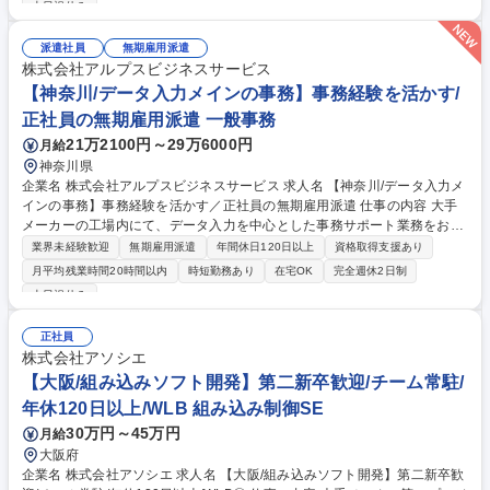
土日祝休み
使用／フォーマットあり） ・受発注情報の管理・スケジュール調整 ・部
材・在庫管理のサポート、設計部門の事務サポート PCの基本操作ができ
派遣社員
無期雇用派遣
れば問題ありません。研修やOJT等でフォローします。 募集職種 【東海/
株式会社アルプスビジネスサービス
データ入力メインの事務】事務経験を活かす／正社員の無期雇用派遣
【神奈川/データ入力メインの事務】事務経験を活かす/
正社員の無期雇用派遣 一般事務
21万2100円～29万6000円
月給
神奈川県
企業名 株式会社アルプスビジネスサービス 求人名 【神奈川/データ入力メ
インの事務】事務経験を活かす／正社員の無期雇用派遣 仕事の内容 大手
メーカーの工場内にて、データ入力を中心とした事務サポート業務をお任
せします。デスクワーク中心でシンプルな業務からスタートするため、未
業界未経験歓迎
無期雇用派遣
年間休日120日以上
資格取得支援あり
経験の方でも安心して始められるポジションです。 ＜具体的な業務内容＞
月平均残業時間20時間以内
時短勤務あり
在宅OK
完全週休2日制
・データ入力（決まったフォーマットへの入力中心） ・資料作成（Excel
土日祝休み
使用／フォーマットあり） ・受発注情報の管理・スケジュール調整 ・部
材・在庫管理のサポート、設計部門の事務サポート PCの基本操作ができ
正社員
れば問題ありません。研修やOJT等でフォローします。 募集職種 【神奈
株式会社アソシエ
川/データ入力メインの事務】事務経験を活かす／正社員の無期雇用派遣
【大阪/組み込みソフト開発】第二新卒歓迎/チーム常駐/
年休120日以上/WLB 組み込み制御SE
30万円～45万円
月給
大阪府
企業名 株式会社アソシエ 求人名 【大阪/組み込みソフト開発】第二新卒歓