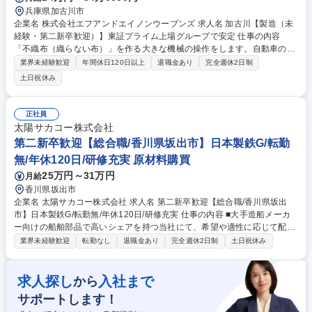
兵庫県加古川市
企業名 株式会社エフアンドエイノンウーブンズ 求人名 加古川【製造（未
経験・第二新卒歓迎）】東証プライム上場グループで安定 仕事の内容
「不織布（織らない布）」を作る大きな機械の操作をします。自動車のフ
ィルターやマスクの素材など、実は身近なところで使われている製品で
業界未経験歓迎
年間休日120日以上
退職金あり
完全週休2日制
す。チームで動くので、未経験からでも安心してスタートできます。 準
土日祝休み
備： 決まったレシピ通りに原料を混ぜ合わせ、機械に投入します。 監
視： 機械がスムーズに動いているか、温度やスピードが合っているかをモ
ニターでチェック。 仕上げ： 出来上がった布にムラがないか、破れてい
正社員
ないかを目で確認します。 運搬： 巻き取られた大きなロールを梱包し、
太陽サカコー株式会社
次の工程へ運びます。 募集職種 加古川【製造（未経験・第二新卒歓
第二新卒歓迎【総合職/香川県坂出市】日本製鉄G/転勤
迎）】東証プライム上場グループで安定
無/年休120日/研修充実 原材料購買
25万円～31万円
月給
香川県坂出市
企業名 太陽サカコー株式会社 求人名 第二新卒歓迎【総合職/香川県坂出
市】日本製鉄G/転勤無/年休120日/研修充実 仕事の内容 ■大手造船メーカ
ー向けの船舶部品で高いシェアを持つ当社にて、希望や適性に応じて配属
を行う総合職ポジションの採用となります。これから長期的なキャリア形
業界未経験歓迎
転勤なし
退職金あり
完全週休2日制
土日祝休み
成を目指す第二新卒の方をはじめ、未経験から確実に キャリアアップでき
る充実した研修・教育体制を設けておりますのでまずは面接にて研修過程
や過去入社者の事例をお聞きください！ 【仕事の詳細・配属先】※ご希望
求人探し
入社まで
から
や適性を踏まえ以下いずれかに配属 ・CADオペレータ：専用ソフト(CAD)
サポートします！
を用いた船の部品製造における図面の作成・確認業務を担当 ・資材購買：