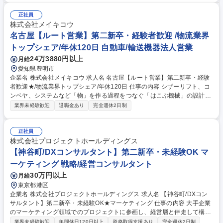
管理の大きな役割です。不良品がないかチェックシートの集計・分析や、
製造工程の無駄や工期短縮できないか生産性向上など、ものづくりの根幹
正社員
を担いながら成長できます。まずは製造現場を体験していき、データ入
株式会社メイキコウ
力・書類作成といったやさしい仕事からスタート。ゆくゆくは「設計業
名古屋【ルート営業】第二新卒・経験者歓迎 /物流業界
務」といったレベルの高い仕事にも挑戦できます。 募集職種 【九州地方/
トップシェア/年休120日 自動車/輸送機器法人営業
品質管理】未経験OK/賞与年2回/年休124日/家賃補助有/第二新卒歓迎
24万3880円以上
月給
愛知県豊明市
企業名 株式会社メイキコウ 求人名 名古屋【ルート営業】第二新卒・経験
者歓迎★/物流業界トップシェア/年休120日 仕事の内容 シザーリフト、コ
ンベヤ、システムなど「物」を作る過程をつなぐ「はこぶ機械」の設計・
開発・製造を行う弊社にて、既存顧客を中心とした自社製品の営業をお任
業界未経験歓迎
退職金あり
完全週休2日制
せします！ 【具体的には】(1)物流業界をはじめ自動車業界、食品業界等
幅広いお客様の案件をヒアリング(2)設計・製造部署と打ち合わせを重ね提
案・見積もり・受注(3)社内の設計・製造部署とともに納期調整、商品の納
正社員
品 ★担当するお客様：既存のお客様中心(約20社/人) ★商品：昇降リフ
株式会社プロジェクトホールディングス
ト、ローラコンベヤなどの工場で使用する機械、有名アーティストのコン
【神谷町/DXコンサルタント】第二新卒・未経験OK マ
サートで使用されるステージリフト、車イス昇降リフトや介護用浴槽昇降
ーケティング 戦略/経営コンサルタント
リフト等 募集職種 名古屋【ルート営業】第二新卒・経験者歓迎★/物流業
30万円以上
月給
界トップシェア/年休120日
東京都港区
企業名 株式会社プロジェクトホールディングス 求人名 【神谷町/DXコン
サルタント】第二新卒・未経験OK★マーケティング 仕事の内容 大手企業
のマーケティング領域でのプロジェクトに参画し、経営層と伴走して構想
策定から実行まで一気通貫で携わります。課題解決を通じて新たな事業創
業界未経験歓迎
年間休日120日以上
資格取得支援あり
完全週休2日制