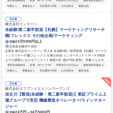
なるモニター(アンケート回答者)の抽出・選定、モニターへアンケート依
業界未経験歓迎
副業・WワークOK
年間休日120日以上
資格取得支援あり
頼メールの配信、回答の集計をご担当頂きます。 【具体的な業務内容】 ■
転勤なし
退職金あり
完全週休2日制
土日祝休み
服装自由
アンケート内容の原案は東京の企画部署が作成しますが、質問の流れやボ
リューム、言い回しなどの細部をつめながら作成していきます。 ■お互い
の業務をチェックしながら作成するため、適宜相談したり、アイディアを
正社員
出し合って進める面白さややりがいがあります。 ■顧客と直接やり取りす
株式会社インテージ
る場合もございます。今後、顧客と直接やり取りする案件も増えます。 募
未経験/第二新卒歓迎【札幌】マーケティングリサーチ
集職種 未経験/第二新卒歓迎【札幌】マーケティングリサーチ職/フレック
職/フレックス その他企画/マーケティング
スタイム制
24万9300円以上
月給
北海道札幌市中央区
企業名 株式会社インテージ 求人名 未経験/第二新卒歓迎【札幌】マーケテ
ィングリサーチ職/フレックス 仕事の内容 インターネットリサーチ(WEB
上での調査)におけるアンケート画面の作 成(HTML使用)、対象となるモニ
ター(アンケート回答者)の抽出・選定、モニターへアンケート依頼メール
業界未経験歓迎
副業・WワークOK
年間休日120日以上
資格取得支援あり
の配信、回答の集計をご担当頂きます。 【具体的な業務内容】 ■アンケー
転勤なし
退職金あり
完全週休2日制
土日祝休み
服装自由
ト内容の原案は東京の企画部署が作成しますが、質問の流れやボリュー
ム、言い回しなどの細部をつめながら作成していきます。 ■お互いの業務
をチェックしながら作成するため、適宜相談したり、アイディアを出し合
正社員
って進める面白さややりがいがあります。 ■顧客と直接やり取りする場合
株式会社エフアンドエイノンウーブンズ
もございます。今後、顧客と直接やり取りする案件も増えます。 募集職種
加古川【製造(未経験・第二新卒歓迎)】東証プライム上
未経験/第二新卒歓迎【札幌】マーケティングリサーチ職/フレックス
場グループで安定 機械製造オペレーター/ラインマネー
ジャー
24万円～34万5000円
月給