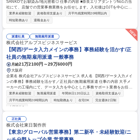
SANKOでお馴染み/地元密着◎ 仕事の内容 ■奈良エリアダントツNo1の当
社にて、店舗での営業事務業務をお任せします。入社後はOJTを中心に先
輩社員のフォローを受けながら、業務を覚えていただきます！ 【具体的に
業界未経験歓迎
資格取得支援あり
月平均残業時間20時間以内
は】店頭での簡単なお客様対応や電話対応、PC入力業務に加えて文書や
時短勤務あり
退職金あり
資料及び契約書の作成・保存・ファイリング等の事務業務全般を幅広くお
任せします。 【入社後の流れ】1～2カ月間はOJTを中心に先輩社員のフォ
ローを受けながら知識や業務の流れを習得いただきます。その後入社3～6
派遣社員
無期雇用派遣
カ月を目処にひとり立ちしていただきますが、質問やアドバイスは都度受
株式会社アルプスビジネスサービス
けられる環境のため安心して働いていただけます。 募集職種 【奈良/営業
【関西/データ入力メインの事務】事務経験を活かす/正
事務】未経験・第二新卒歓迎/SANKOでお馴染み/地元密着◎
社員の無期雇用派遣 一般事務
21万2100円～29万6000円
月給
大阪府
企業名 株式会社アルプスビジネスサービス 求人名 【関西/データ入力メイ
ンの事務】事務経験を活かす／正社員の無期雇用派遣 仕事の内容 大手メ
ーカーの工場内にて、データ入力を中心とした事務サポート業務をお任せ
します。デスクワーク中心でシンプルな業務からスタートするため、未経
業界未経験歓迎
無期雇用派遣
年間休日120日以上
資格取得支援あり
験の方でも安心して始められるポジションです。 ＜具体的な業務内容＞
月平均残業時間20時間以内
時短勤務あり
在宅OK
完全週休2日制
・データ入力（決まったフォーマットへの入力中心） ・資料作成（Excel
土日祝休み
使用／フォーマットあり） ・受発注情報の管理・スケジュール調整 ・部
材・在庫管理のサポート、設計部門の事務サポート PCの基本操作ができ
正社員
れば問題ありません。研修やOJT等でフォローします。 募集職種 【関西/
株式会社東日製作所
データ入力メインの事務】事務経験を活かす／正社員の無期雇用派遣
【東京/グローバル営業事務】第二新卒・未経験歓迎/ニ
ッチ分野トップ企業 営業事務