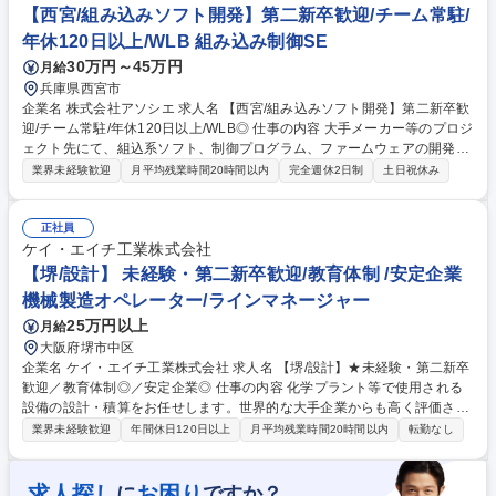
【西宮/組み込みソフト開発】第二新卒歓迎/チーム常駐/
年休120日以上/WLB 組み込み制御SE
30万円～45万円
月給
兵庫県西宮市
企業名 株式会社アソシエ 求人名 【西宮/組み込みソフト開発】第二新卒歓
迎/チーム常駐/年休120日以上/WLB◎ 仕事の内容 大手メーカー等のプロジ
ェクト先にて、組込系ソフト、制御プログラム、ファームウェアの開発を
担当。先輩社員が必ずいるチーム常駐のため、実務経験が浅い方もいつで
業界未経験歓迎
月平均残業時間20時間以内
完全週休2日制
土日祝休み
も相談でき安心して業務に取り組める環境です。 【具体的には】経験に応
じC、C++、アセンブラ等を用いた開発業務をお任せします。実務経験が
なくても入社者の能力に応じた柔軟な教育カリキュラム(研修)があるため
正社員
安心です。【魅力】短期案件は基本無く長期的に活躍可能(15年同じ現場
ケイ・エイチ工業株式会社
の方も在籍)。自社社員数名でのチーム常駐で残業は月15H程度、有休も取
【堺/設計】 未経験・第二新卒歓迎/教育体制 /安定企業
りやすくWLBを保てます。自宅から通える範囲の案件を提案し、企業都合
機械製造オペレーター/ラインマネージャー
の無理な転居は伴いません。 募集職種 【西宮/組み込みソフト開発】第二
25万円以上
月給
新卒歓迎/チーム常駐/年休120日以上/WLB◎
大阪府堺市中区
企業名 ケイ・エイチ工業株式会社 求人名 【堺/設計】★未経験・第二新卒
歓迎／教育体制◎／安定企業◎ 仕事の内容 化学プラント等で使用される
設備の設計・積算をお任せします。世界的な大手企業からも高く評価され
る技術力が当社の強み。確かな実績と厚い信頼があるため、技術を磨きな
業界未経験歓迎
年間休日120日以上
月平均残業時間20時間以内
転勤なし
がら腰を据えて働くことが可能です。 【入社後の流れ】 2D・3D-CADの
基礎から丁寧に教えます。設計・積算業務を段階的に習得し、将来はプラ
ント設計にも携われるよう計画的に育成します。 【教育制度】 先輩がマ
求人探し
お困り
に
ですか？