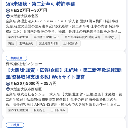
須)/未経験・第二新卒可 特許事務
22万円～30万円
月給
大阪府大阪市北区
企業名 弁理士法人Ｇ‐ｃｈｅｍｉｃａｌ 求人名 面接1回★梅田×特許事務
(初級程度の英語の読み書き必須)/未経験・第二新卒可 仕事の内容 特許事
務所における国内外案件の事務、秘書、弁理士の補助業務全般をお任せし
ます。海外案件についてもひな形がございますので、「大学受験で英語科
業界未経験歓迎
年間休日120日以上
月平均残業時間20時間以内
転勤なし
目があった」などのレベルの英語力があれば未経験で大丈夫です！ 【具体
英語
退職金あり
完全週休2日制
土日祝休み
的には】 ・国内、外国代理人に対する各種手続書類作成業務。 ・クライ
アントとのコレポン業務。 ・クライアント宛各種書類作成業務。 ・期
限、年金等各種管理業務。 ・電子包袋、データベース入力業務。 募集職
契約社員
種 面接1回★梅田×特許事務(初級程度の英語の読み書き必須)/未経験・第
株式会社センショー
二新卒可
【大阪/北加賀・広報/企画】未経験・第二新卒歓迎!転勤
無/資格取得支援多数! Webサイト運営
20万5000円～35万円
月給
大阪府大阪市西成区
企業名 株式会社センショー 求人名 【大阪/北加賀・広報/企画】未経験・第
二新卒歓迎！転勤無/資格取得支援多数！ 仕事の内容 海外販路拡大のた
め、海外顧客向けのHP/SNS運用・展示会での各種対応をお任せします。
【入社後】まずは製品知識をつけていただくため、1～2ヶ月ほど製造現場
業界未経験歓迎
転勤なし
土日祝休み
での研修からスタートしていただきます。研修後には海外販路拡大のため
のHP運用・展示会出展にかかわる各種対応等をお任せしていく予定で
す。 【育成】未経験スタートの社員が多く、教育体制が充実しておりま
正社員