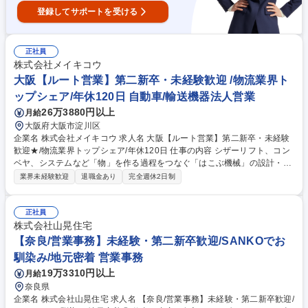
登録してサポートを受ける
正社員
株式会社メイキコウ
大阪【ルート営業】第二新卒・未経験歓迎 /物流業界ト
ップシェア/年休120日 自動車/輸送機器法人営業
26万3880円以上
月給
大阪府大阪市淀川区
企業名 株式会社メイキコウ 求人名 大阪【ルート営業】第二新卒・未経験
歓迎★/物流業界トップシェア/年休120日 仕事の内容 シザーリフト、コン
ベヤ、システムなど「物」を作る過程をつなぐ「はこぶ機械」の設計・開
発・製造を行う弊社にて、既存顧客を中心とした自社製品の営業をお任せ
業界未経験歓迎
退職金あり
完全週休2日制
します！＜営業未経験から営業職に挑戦可能！＞ 【具体的には】(1)物流
業界をはじめ自動車業界、食品業界等幅広いお客様の案件をヒアリング(2)
設計・製造部署と打ち合わせを重ね提案・見積もり・受注(3)社内の設計・
正社員
製造部署とともに納期調整、商品の納品 ★担当するお客様：既存のお客様
株式会社山晃住宅
中心(約20社/人) ★商品：昇降リフト、ローラコンベヤなどの工場で使用
【奈良/営業事務】未経験・第二新卒歓迎/SANKOでお
する機械、有名アーティストのコンサートで使用されるステージリフト、
馴染み/地元密着 営業事務
車イス昇降リフトや介護用浴槽昇降リフト等 募集職種 大阪【ルート営
19万3310円以上
月給
業】第二新卒・未経験歓迎★/物流業界トップシェア/年休120日
奈良県
企業名 株式会社山晃住宅 求人名 【奈良/営業事務】未経験・第二新卒歓迎/