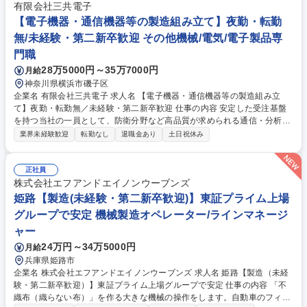
す。 募集職種 【大阪/北加賀・広報/企画】未経験・第二新卒歓迎！転勤無/
有限会社三共電子
資格取得支援多数！
【電子機器・通信機器等の製造組み立て】夜勤・転勤
無/未経験・第二新卒歓迎 その他機械/電気/電子製品専
門職
28万5000円～35万7000円
月給
神奈川県横浜市磯子区
企業名 有限会社三共電子 求人名 【電子機器・通信機器等の製造組み立
て】夜勤・転勤無／未経験・第二新卒歓迎 仕事の内容 安定した受注基盤
を持つ当社の一員として、防衛分野など高品質が求められる通信・分析機
器の製造・組み立てをお願いします。 モノづくりへの関心と丁寧さがあれ
業界未経験歓迎
転勤なし
退職金あり
土日祝休み
ば、未経験からでも挑戦でき可能です。 【具体的な業務内容】 ■通信機
器、分析装置などの製造・組み立て ■電子回路（プリント基盤、配電盤
等）の製造・組み立て ■社内の設計担当者が作成した手順書・図面に基づ
正社員
いた作業遂行 ■まずは図面の読み方や簡単な作業から、OJTでスタート ■
株式会社エフアンドエイノンウーブンズ
社内外の関係者とのコミュニケーション 募集職種 【電子機器・通信機器
姫路【製造(未経験・第二新卒歓迎)】東証プライム上場
等の製造組み立て】夜勤・転勤無／未経験・第二新卒歓迎
グループで安定 機械製造オペレーター/ラインマネージ
ャー
24万円～34万5000円
月給
兵庫県姫路市
企業名 株式会社エフアンドエイノンウーブンズ 求人名 姫路【製造（未経
験・第二新卒歓迎）】東証プライム上場グループで安定 仕事の内容 「不
織布（織らない布）」を作る大きな機械の操作をします。自動車のフィル