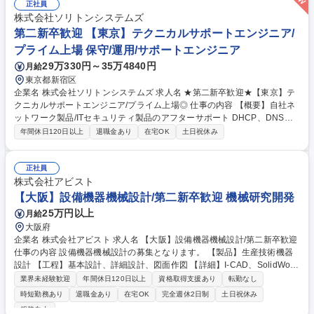
正社員
株式会社ソリトンシステムズ
第二新卒歓迎 【東京】テクニカルサポートエンジニア/
プライム上場 保守/運用/サポートエンジニア
29万330円～35万4840円
月給
東京都新宿区
企業名 株式会社ソリトンシステムズ 求人名 ★第二新卒歓迎★【東京】テ
クニカルサポートエンジニア/プライム上場◎ 仕事の内容 【概要】自社ネ
ットワーク製品/ITセキュリティ製品のアフターサポート DHCP、DNSサ
ーバー「NetAttest D3」、DNSフィルタリングサービス「DNS Guard」の
年間休日120日以上
退職金あり
在宅OK
土日祝休み
お問い合わせ対応と関連業務を行っていただきます。 【具体的には】■製
品仕様のご質問への回答 ■ユーザー環境で発生した問題の調査 ■FAQの作
成/メンテナンス/品質問題、改善要望の開発部門へのフィードバック ※プ
正社員
ロジェクト管理ツール:OTRS、Redmine等 【働き方】入社半年～1年間は
株式会社アビスト
出社で業務を学んでいただきます。その後はリモートワークでの業務も可
【大阪】設備機器機械設計/第二新卒歓迎 機械研究開発
能です。出社/リモートの比率は任意選択可能ですが、必要な場合は出社し
25万円以上
月給
ていただきます。 募集職種 ★第二新卒歓迎★【東京】テクニカルサポー
大阪府
トエンジニア/プライム上場◎
企業名 株式会社アビスト 求人名 【大阪】設備機器機械設計/第二新卒歓迎
仕事の内容 設備機器機械設計の募集となります。 【製品】生産技術機器
設計 【工程】基本設計、詳細設計、図面作図 【詳細】I-CAD、SolidWork
s、NXなど 【当社について】設計請負率は60%超。顧客からの信頼と高い
業界未経験歓迎
年間休日120日以上
資格取得支援あり
転勤なし
技術力の証です。ほとんどの営業担当/拠点責任者が技術者出身。同じ目線
時短勤務あり
退職金あり
在宅OK
完全週休2日制
土日祝休み
で会話でき、チームMTG/個別面談等、気軽に質問/提案/相談できる環境で
服装自由