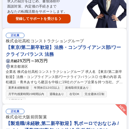
主にグループ会社である日本製鉄や鋼材メーカーと受発注業務・入出荷管
求人の紹介をはじめ、書類添削や
理・納期調整等を担当 募集職種 第二新卒歓迎【総合職/香川県坂出市】日
面談対策、内定後の手続きまで
本製鉄G/転勤無/年休120日/研修充実
あなたの転職活動をサポートします。
登録してサポートを受ける
正社員
株式会社高松コンストラクショングループ
【東京/第二新卒歓迎】法務・コンプライアンス部/ワー
クライフバランス 法務
25万円～35万円
月給
東京都港区
企業名 株式会社高松コンストラクショングループ 求人名 【東京/第二新卒
歓迎】法務・コンプライアンス部/ワークライフバランス◎ 仕事の内容 高
松建設・青木あすなろ建設を中核に19社のグループ企業を持つ当社。グル
ープにおける法務・コンプライアンス施策の立案と推進をお任せします。
業界未経験歓迎
年間休日120日以上
資格取得支援あり
※未経験/第二新卒歓迎※＜下記具体的な業務内容となります。＞ ●法律相
月平均残業時間20時間以内
退職金あり
在宅OK
完全週休2日制
談対応（弁護士対応を含む） ●契約書の審査および作成（工事請負契約等
土日祝休み
の建築工事関連契約、賃貸借契約、業務委託契約、秘密保持契約など） ●
知的財産権取得および管理のサポート（弁理士対応を含む） 上記の業務に
正社員
関するグループ会社に対する支援をお任せします。適性・経験に応じ、幅
株式会社大阪前田製菓
広く法務関連業務を行って頂きます。 募集職種 【東京/第二新卒歓迎】法
【製造職/未経験,第二新卒歓迎】乳ボーロでおなじみ /
務・コンプライアンス部/ワークライフバランス◎