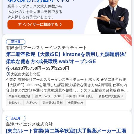
ンツーマンで指導する「ブラザー制度」を導入。約1年かけて教育を行う
業界トップクラスの求人件数から
ため、未経験でも安心です。分からないことは即相談できる体制があり、
あなたの力を最大限に発揮できる
着実に成長できる環境を整えています。 募集職種 【堺/設計】★未経験・
求人探しをお手伝いします。
第二新卒歓迎／教育体制◎／安定企業◎
アドバイザーに相談する
正社員
有限会社アールスリーインスティテュート
第二新卒歓迎【大阪/SE】kintoneを活用した課題解決/
柔軟な働き方×成長環境 web/オープンSE
33万5750円～53万3250円
月給
大阪府大阪市北区
企業名 有限会社アールスリーインスティテュート 求人名 ★第二新卒歓迎
【大阪/SE】kintoneを活用した課題解決/柔軟な働き方×成長環境 仕事の内
容 顧客との対話を通じて業務課題を整理し、システム構築と改善提案をお
任せします。技術力と課題解決力を高めながら、本質的な価値創出を実現
業界未経験歓迎
副業・WワークOK
年間休日120日以上
資格取得支援あり
できるエンジニアとして成長できる環境です。 【具体的には】■顧客との
転勤なし
在宅OK
完全週休2日制
土日祝休み
対話による業務課題のヒアリングと要件定義 ■kintoneをはじめとするクラ
ウドサービスを利用したアプリの設計/実装/テスト■開発アプリの操作説明
や活用法レクチャー等 【ポジションの魅力】開発するだけではなく、なぜ
正社員
その課題が発生しているのかを深く考え、業務全体を俯瞰しながら最適な
島津サイエンス株式会社
解決策を導きます。入社後は先輩社員とチームで案件に参画し、技術力と
[東京/ルート営業(第二新卒歓迎)]大手製薬メーカー工場
顧客理解力を高めながら成長可能です。 募集職種 ★第二新卒歓迎【大阪/