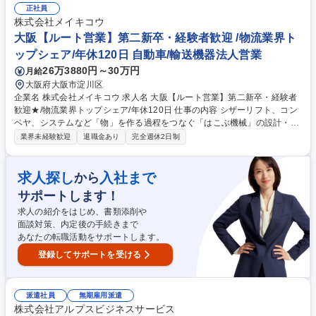
合わせ対応 ■マーケティング・顧客管理：広告宣伝の立案、顧客管理業務
正社員
（現在約180のクリニック・医院を導入担当） ■専門知識の獲得：ドクタ
株式会社メイキコウ
ーへの説明や同行指導を通じて知識を習得 【業務内容の変更範囲】当社の
大阪【ルート営業】第二新卒・経験者歓迎 /物流業界ト
指定する業務 募集職種 ☆第二新卒歓迎☆【愛甲石田/営業】医療機関向け/
ップシェア/年休120日 自動車/輸送機器法人営業
がんスクリーニング検査
26万3880円～30万円
月給
大阪府大阪市淀川区
企業名 株式会社メイキコウ 求人名 大阪【ルート営業】第二新卒・経験者
歓迎★/物流業界トップシェア/年休120日 仕事の内容 シザーリフト、コン
ベヤ、システムなど「物」を作る過程をつなぐ「はこぶ機械」の設計・開
発・製造を行う弊社にて、既存顧客を中心とした自社製品の営業をお任せ
業界未経験歓迎
退職金あり
完全週休2日制
します！ 【具体的には】(1)物流業界をはじめ自動車業界、食品業界等幅
広いお客様の案件をヒアリング(2)設計・製造部署と打ち合わせを重ね提
案・見積もり・受注(3)社内の設計・製造部署とともに納期調整、商品の納
求人探し
入社まで
から
品 ★担当するお客様：既存のお客様中心(約20社/人) ★商品：昇降リフ
サポートします！
ト、ベルトコンベヤなどの工場で使用する機械、有名アーティストのコン
サートで使用されるステージリフト、車イス昇降リフトや介護用浴槽昇降
求人の紹介をはじめ、書類添削や
リフト等 募集職種 大阪【ルート営業】第二新卒・経験者歓迎★/物流業界
面談対策、内定後の手続きまで
トップシェア/年休120日
あなたの転職活動をサポートします。
登録してサポートを受ける
派遣社員
無期雇用派遣
株式会社アルプスビジネスサービス