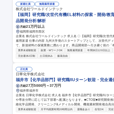
派遣社員
無期雇用派遣
株式会社ワールドインテック
【福岡】研究職/次世代有機EL材料の探索・開発/教
品開発分析/解析
21万円以上
月給
福岡県福岡市西区
企業名 株式会社ワールドインテック 求人名 ◇【福岡】研究職/次世代有機EL材料の探索・開発/教育体制充実/無期
雇用派遣 仕事の内容 九州大学発のスタートアップとして、次世代ディスプレイの核となる材料を開発する企業に
て、新規材料の探索業務に携わります。商品開発部へ引き継ぐ前の「
クリエイティブな ポジションです。 【詳細】■新規材料の探索：次世代有機EL材料の小スケール合成 ■最先端プ
業界未経験歓迎
副業・WワークOK
無期雇用派遣
年間休日120日以上
ロジェクト：世界が注目する最先端技術の現場での研究支援 ■技術習
完全週休2日制
土日祝休み
服装自由
キルの形成 募集職種 ◇【福岡】研究職/次世代有機EL材料の探索
正社員
日華化学株式会社
福井市【化学品部門】研究職/IUターン歓迎・完全週
27万5000円～37万円
月給
福井県福井市
企業名 日華化学株式会社 求人名 福井市【化学品部門】研究職/IUターン歓迎・完全週休2日制 仕事の内容 ご経験
や専攻分野に応じて以下部署へ配属となります。■CTO室■研究開発推
維化学品開発、クリーニング&メディカル開発、機能素材開発複合高分子材料研究
子材料研究、先端材料研究、分析研究） ※従事すべき業務の変更の範囲：会社の定める
業界未経験歓迎
月平均残業時間20時間以内
退職金あり
在宅OK
完全
学品部門】研究職/IUターン歓迎・完全週休2日制