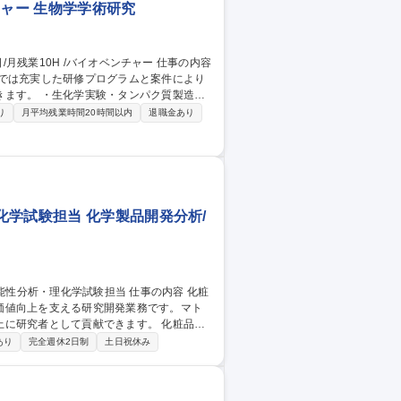
チャー 生物学学術研究
社では充実した研修プログラムと案件により
パク質製造業
ス発現系/哺乳細胞発現系） ・生体組織か
り
月平均残業時間20時間以内
退職金あり
学試験担当 化学製品開発分析/
価値向上を支える研究開発業務です。マト
究者として貢献できます。 化粧品・
成を担当。クレーム品の原因究明や販促デ
あり
完全週休2日制
土日祝休み
値向上に貢献いただきます。 【魅力】少数
携。自ら創出したデータが商品の価値とな