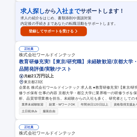
く、PoC業務から継続的な開発テーマまで幅広く関わります。将来的
キャリアパスが描け、事業化を牽引する中核メンバーとしてご活躍いただきます。 募集職種 【
求人探し
入社まで
から
サポートします！
規材料研究部での研究開発・事業化推進担当
求人の紹介をはじめ、書類添削や面談対策
内定後の手続きまであなたの転職活動をサポートします。
登録してサポートを受ける
正社員
株式会社ワールドインテック
教育研修充実!【東京/研究職】未経験歓迎/京都大学
品開発評価/実験/テスト
21万円以上
月給
東京都23区
企業名 株式会社ワールドインテック 求人名 ●教育研修充実!【東京/研究職】未経験歓迎/京都大学・都立大学に研
修ラボ保有 仕事の内容 京都大学・都立大学に業界唯一の研修ラボを保有し、マンツーマン研修を実施。研究や分
析、品質管理業務を担当。未経験からの入社も多く、研究者としてのキャリ
容】医薬品開発,有機合成,素材開発,化粧品開発,分析,動物実験等 【
業界未経験歓迎
副業・WワークOK
年間休日120日以上
資格取得支援あ
が基本で1社複数名の配属 となりますので、教育体制が充実しています
土日祝休み
服装自由
上も同じ常駐先で勤務しています。 募集職種 ●教育研修充実!【東京/研究職】未経験歓迎/京都大学・都立大学に研
修ラボ保有
正社員
株式会社ワールドインテック