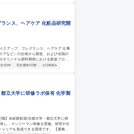
（安全性の確認）→スケールアップ（製造
める業務 募集職種 【福岡/
グランス、ヘアケア 化粧品研究開
アケアなど）の企画から製造、および全国の
精製を中心とした新規プロセス技術の開発 ■
在宅OK
完全週休2日制
土日祝休み
開発：スキン
・都立大学に研修ラボ保有 化学製
アを形成できる環境です。 【業務内