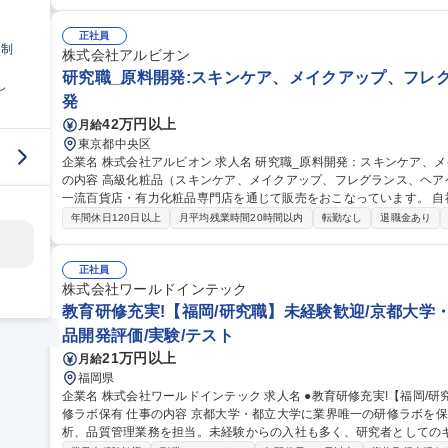
ア出し（マーケティング部と協業）→具体的な処方提案→試作→評価
部と協業）→評価（品質保証部と協業）→製品化 【業務内容の変更範囲】：会社が定
商品開発(研究職)】転勤無/無添加石けんトップクラス企業◎
正社員
日制
株式会社アルビオン
研究職_原料開発:スキンケア、メイクアップ、フレ
し
発
42万円以上
月給
東京都中央区
企業名 株式会社アルビオン 求人名 研究職_原料開発：スキンケア、メイクアップ、フレグランス、ヘアケア 仕事
の内容 高級化粧品（スキンケア、メイクアップ、フレグランス、ヘ
一流百貨店・有力化粧品専門店を通じて販売をおこなっています。 自社オリジナル原料開発における新規プロセ
ッシングの創出と研究開発の推進 ■機能性美容剤の研究開発 ■抽出・
年間休日120日以上
月平均残業時間20時間以内
転勤なし
退職金あり
美容剤の成分分析・機能性評価 ■海外拠点へのプロセッシング技術の導入支援 募集職種 研究職_原料
ケア、メイクアップ、フレグランス、ヘアケア
正社員
株式会社ワールドインテック
教育研修充実!【福岡/研究職】未経験歓迎/京都大学
品開発評価/実験/テスト
21万円以上
月給
福岡県
企業名 株式会社ワールドインテック 求人名 ●教育研修充実!【福岡/研究職】未経験歓迎/京都大学・都立大学に研
修ラボ保有 仕事の内容 京都大学・都立大学に業界唯一の研修ラボを保有し、マンツーマン研修を実施。研究や分
析、品質管理業務を担当。未経験からの入社も多く、研究者としてのキャリ