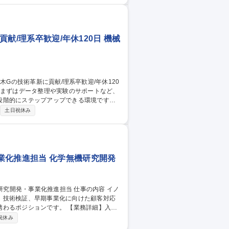
貢献/理系卒歓迎/年休120日 機械
段階的にステップアップできる環境です。
技術サポート： 原因分析やデータ収集、解
土日祝休み
実験 ■資料・データの整理： 研究データの
製造技術といった、高度な研究テーマ（溶
業化推進担当 化学無機研究開発
、技術検証、早期事業化に向けた顧客対応
ンです。 【業務詳細】入社
応を担当します。その後は新規テーマの探
祝休み
す。基本1テーマ1人体制で裁量が大き