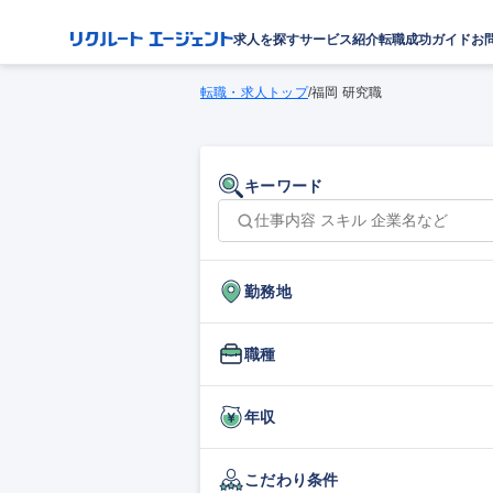
求人を探す
サービス紹介
転職成功ガイド
お
転職・求人トップ
/
福岡 研究職
キーワード
勤務地
職種
年収
こだわり条件