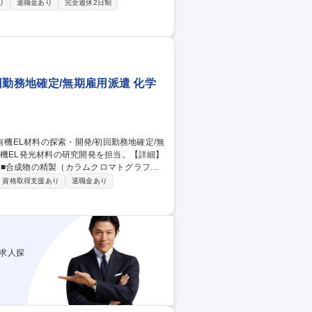
配属先について】大手企業が9割、チーム配属
り
退職金あり
完全週休2日制
。 【配属期間】3～5年、長い方は10年以
回勤務地確定/無期雇用派遣 化学
■合成物の精製（カラムクロマトグラフィ
資格取得支援あり
退職金あり
理■プロジェクトメンバーと協力した開発業
、最先端材料に直接関わることができ、専門
EL材料の探索・開発/初回勤務地確定/無期雇用派遣
求人探