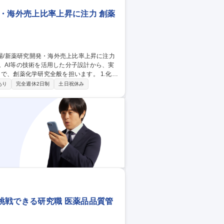
・海外売上比率上昇に注力 創薬
。AI等の技術を活用した分子設計から、実
創薬化学研究全般を担います。 1.化合
SBDD活用含む) 2.有機合成:合成ルート
あり
完全週休2日制
土日祝休み
究:生物活性評価結果の解析とデザインへの
、神経、感染症等。新規モダリティへの取り組
新薬研究開発・海外売上比率上昇に注力
挑戦できる研究職 医薬品品質管