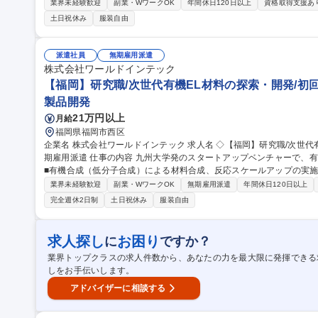
容】医薬品開発,有機合成,素材開発,化粧品開発,分析,動物実験等 【
業界未経験歓迎
副業・WワークOK
年間休日120日以上
資格取得支援あ
が基本で1社複数名の配属 となりますので、教育体制が充実しています
土日祝休み
服装自由
上も同じ常駐先で勤務しています。 募集職種 ●教育研修充実!【福岡/研究職】未経験歓迎/京都大学・都立大学に研
修ラボ保有
派遣社員
無期雇用派遣
株式会社ワールドインテック
【福岡】研究職/次世代有機EL材料の探索・開発/初
製品開発
21万円以上
月給
福岡県福岡市西区
企業名 株式会社ワールドインテック 求人名 ◇【福岡】研究職/次世代有機EL材料の探索・開発/初回勤務地確定/無
期雇用派遣 仕事の内容 九州大学発のスタートアップベンチャーで、有機EL発光材料の研究開発を担当。【詳細】
■有機合成（低分子合成）による材料合成、反応スケールアップの実施
ー等）、NMR等に よる構造解析・評価■カーボン材料等を用いたサンプル調製、電気・発光評価データの取得・
業界未経験歓迎
副業・WワークOK
無期雇用派遣
年間休日120日以上
解析■実験手順書（WI）に基づくルーチン業務の遂行およびデータ整
完全週休2日制
土日祝休み
服装自由
務、必要に応じた報告・資料作成 スタートアップならではの裁量と
性を高められます。 募集職種 ◇【福岡】研究職/次世代有機
求人探し
お困り
に
ですか？
業界トップクラスの求人件数から、あなたの力を最大限に発揮できる
しをお手伝いします。
アドバイザーに相談する