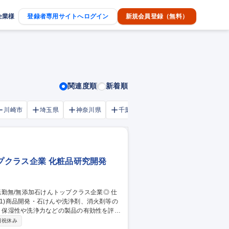
企業様
登録者専用サイトへログイン
新規会員登録（無料）
関連度順
新着順
川崎市
埼玉県
神奈川県
千葉市
大阪府
千葉県
ップクラス企業 化粧品研究開発
(1)商品開発・石けんや洗浄剤、消火剤等の
ど） 【商品開発の流れ】新製品のアイディ
日祝休み