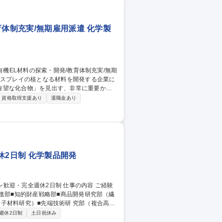
育体制充実/無期雇用派遣 化学製
有望な化合物」を見出す、非常に重要かつ
資格取得支援あり
退職金あり
得：バイオのスキルを活かし、高度な合成ス
・開発/教育体制充実/無期雇用派遣
休2日制 化学製品開発
進部■知的財産戦略部■商品開発研究部（繊
）■先端技術研 究部（複合高分
範囲 募集職種 福井市【化
週休2日制
土日祝休み