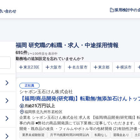
採用検討中の
問い合わせ
福岡 研究職の転職・求人・中途採用情報
691
件
1
〜
100
件目を表示中
勤務地の追加設定を忘れていませんか？
東京23区
大阪市
名古屋市
東京都
横浜市
正社員
シャボン玉石けん株式会社
【福岡/商品開発(研究職)】転勤無/無添加石けんト
25万円以上
月給
福岡県北九州市若松区
企業名 シャボン玉石けん株式会社 求人名 【福岡/商品開発(研究職)】転勤無/無添加石けんトップクラス企業◎ 仕
事の内容 ■弊社の商品開発課にて以下業務に従事していただきます。 
開発・既存品の改良 ・フィルムやボトル等の包材開発 (2)有効性評価・保湿性や洗浄力などの製品の有効性を評価
(3)石けんに関する基礎・応用研究（社内研究及び大学との共同研究な
業界未経験歓迎
月平均残業時間20時間以内
転勤なし
退職金あり
土