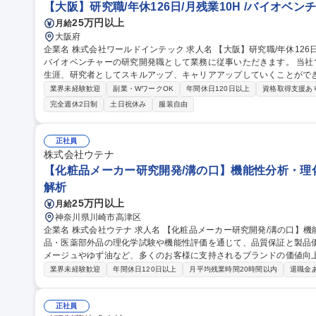
【大阪】研究職/年休126日/月残業10H /バイオベン
25万円以上
月給
大阪府
企業名 株式会社ワールドインテック 求人名 【大阪】研究職/年休126日/月残業10H /バイオベンチャー 仕事の内容
バイオベンチャーの研究開発職として業務に従事いただきます。 当
生涯、研究者としてスキルアップ、キャリアアップしていくことができます。 ・生化学実験・タン
務 ・実験室スケールのタンパク質製造（大腸菌発現系/バキュロウイル
業界未経験歓迎
副業・WワークOK
年間休日120日以上
資格取得支援あ
らのタンパク質精製 ・ウエスタンブロット、ELISAなどの生化学実験 募集職種 【大阪】研究職/年休126日/月残業
完全週休2日制
土日祝休み
服装自由
10H /バイオベンチャー
正社員
株式会社ウテナ
【化粧品メーカー研究開発/溝の口】機能性分析・理化
解析
25万円以上
月給
神奈川県川崎市高津区
企業名 株式会社ウテナ 求人名 【化粧品メーカー研究開発/溝の口】機能性分析・理化学試験担当 仕事の内容 化粧
品・医薬部外品の理化学試験や機能性評価を通じて、品質保証と製品
メージュやゆず油など、多くのお客様に支持されるブランドの価値向上に研
医薬部外品の成分分析、品質評価、有効成分の定量、薬事申請資料作
業界未経験歓迎
年間休日120日以上
月平均残業時間20時間以内
退職金
ータ取得、新たな評価手法の構築などを通じて商品開発とブランド価
精鋭体制だからこそ、分析業務だけでなく商品開発・販促企画とも連
り、市場で評価されるまで見届けられる環境です。 募集職種 【化粧品メーカー研究開発/溝の口】機能性分析・理
正社員