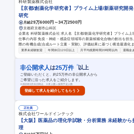
化学試験担当
科研製薬株式会社
【京都/創薬化学研究者】プライム上場/新薬研究開発
研究
29万6000円～34万2500円
月給
京都府京都市山科区
企業名 科研製薬株式会社 求人名 【京都/創薬化学研究者】プライム上場/新薬研究開発・海外売上比率上昇に注力
仕事の内容 免疫・神経・感染症領域等の新薬候補化合物の創出を担当
際の有機合成(合成ルート立案・実験)、評価結果に基づく構造最適化まで、
物デザイン:活性・物性・薬物動態を考慮した新規化合物の分子設計(AI・
業界未経験歓迎
年間休日120日以上
月平均残業時間20時間以内
退職金
の立案、合成実験の実施、構造解析、スケールアップ検討 3.最適化研
フィードバック 4.特許関連:特許出願資料の作成等 ※対象領域:免疫
みも推進中。 募集職種 【京都/創薬化学研究者】プライム上場/
※
非公開求人
25
万件
は
以上
ご登録いただくと、約
25
万件の非公開求人から
ご希望に沿った求人をご紹介します。
※
2026年3月31日時点 ※求人数＝採用予定人数
登録して求人を紹介してもらう
正社員
株式会社ワールドインテック
【大阪】医薬品の理化学試験・分析業務 未経験から
理