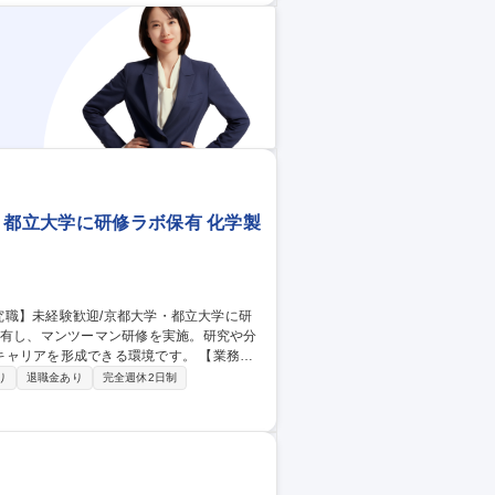
には管理職や研究スペシャリストとしての
町田/基礎研究】新
・都立大学に研修ラボ保有 化学製
アを形成できる環境です。 【業務内
配属先について】大手企業が9割、チーム配属
り
退職金あり
完全週休2日制
。 【配属期間】3～5年、長い方は10年以