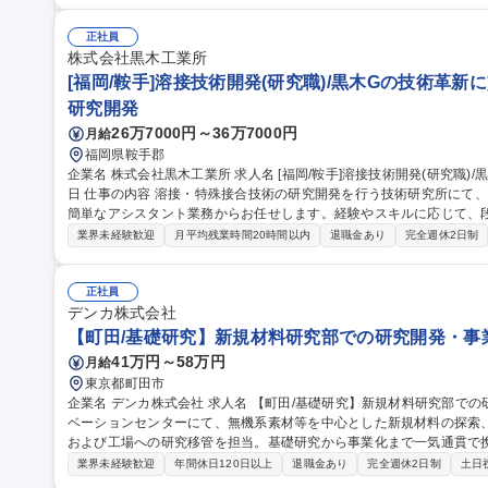
正社員
株式会社黒木工業所
[福岡/鞍手]溶接技術開発(研究職)/黒木Gの技術革新に
研究開発
26万7000円～36万7000円
月給
福岡県鞍手郡
企業名 株式会社黒木工業所 求人名 [福岡/鞍手]溶接技術開発(研究職)/黒木Gの技術革新に貢献/理系卒歓迎/年休120
日 仕事の内容 溶接・特殊接合技術の研究開発を行う技術研究所にて、まずはデータ整理や実験のサポートなど、
簡単なアシスタント業務からお任せします。経験やスキルに応じて、
入社後はまず、下記のような研究支援業務からスタート頂きます。 ■
業界未経験歓迎
月平均残業時間20時間以内
退職金あり
完全週休2日制
決策の提案 ■試験・実験のサポート： 新しい材料や溶接方法の試験・
管理や資料作成 徐々に機械部品の長寿命化や3Dプリンターを用いた
接・結合技術の課題設定など）に携わって頂きます。 募集職種 [福岡/鞍手]溶接技術開発(研究職)/黒木Gの技術革
正社員
新に貢献/理系卒歓迎/年休120日
デンカ株式会社
【町田/基礎研究】新規材料研究部での研究開発・事
41万円～58万円
月給
東京都町田市
企業名 デンカ株式会社 求人名 【町田/基礎研究】新規材料研究部での研究開発・事業化推進担当 仕事の内容 イノ
ベーションセンターにて、無機系素材等を中心とした新規材料の探索
および工場への研究移管を担当。基礎研究から事業化まで一気通貫で携わるポジショ
直後は既存テーマの早期事業化に向けた顧客対応や事業所への移管対
業界未経験歓迎
年間休日120日以上
退職金あり
完全週休2日制
土日
索・創出、共同研究やコンソーシアム等アカデミアとの連携を推進しま