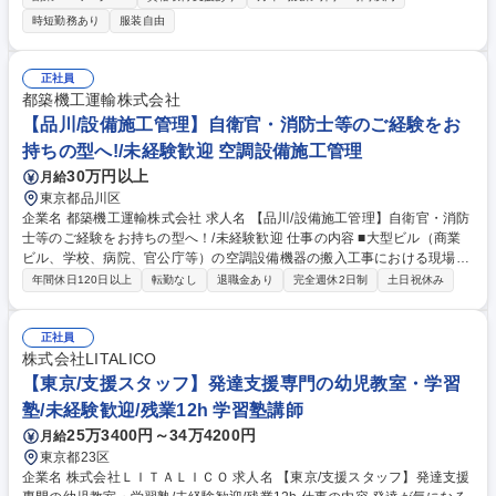
してオーダーメイドの支援を立案・実施いただきます。 【詳細】■支援立
時短勤務あり
服装自由
案：お子様の好きなものや課題に合わせた独自のプログラムを作成し、遊
びや学習を通じて社会生活スキル獲得を目指します。■支援：計画に沿い
支援を行います。好きなものや活動を通して楽しくできるを作ります。■
正社員
状況報告：支援後には保護者様へ支援内容のFBをおこないます。■支援
都築機工運輸株式会社
後：映像を用いて育成担当と振り返り、支援の質を高めるための会議を行
【品川/設備施工管理】自衛官・消防士等のご経験をお
います。■保護者様への費用・支援計画の説明等 募集職種 【埼玉/支援ス
持ちの型へ!/未経験歓迎 空調設備施工管理
タッフ】発達支援専門の幼児教室・学習塾/未経験歓迎/残業12h
30万円以上
月給
東京都品川区
企業名 都築機工運輸株式会社 求人名 【品川/設備施工管理】自衛官・消防
士等のご経験をお持ちの型へ！/未経験歓迎 仕事の内容 ■大型ビル（商業
ビル、学校、病院、官公庁等）の空調設備機器の搬入工事における現場施
工責任者の仕事です。 ■具体的には、(1)見積・搬入計画、受注金額の打合
年間休日120日以上
転勤なし
退職金あり
完全週休2日制
土日祝休み
せ(2)現場調査 （客先、業員と作業手順の打合せ）(3)作業員、資機材の手
配(4)準備・作業時の立会い（安全指示、作業指示、関係者間の調整）(5)
客先への請求 事務、外注先への支払事務(6)担当現場の採算(収支)管理をお
正社員
任せします 【安定した業績】 1件あたり1億円という大型案件を担うこと
株式会社LITALICO
もあります。売上の90％程度を大手サブコンで占めております。 募集職
【東京/支援スタッフ】発達支援専門の幼児教室・学習
種 【品川/設備施工管理】自衛官・消防士等のご経験をお持ちの型へ！/未
塾/未経験歓迎/残業12h 学習塾講師
経験歓迎
25万3400円～34万4200円
月給
東京都23区
企業名 株式会社ＬＩＴＡＬＩＣＯ 求人名 【東京/支援スタッフ】発達支援