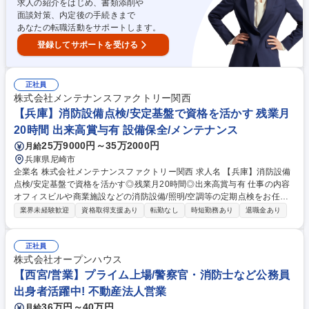
求人の紹介をはじめ、書類添削や
ンティブ比率も高いです。中途入社者の90%が未経験からスタートです
面談対策、内定後の手続きまで
が、年次を問わず実力に応じた役職や報酬をご用意します。変更の範囲：
あなたの転職活動をサポートします。
当社グループの業務全般 募集職種 ★【天王寺/営業】プライム上場/警察
官・消防士など公務員出身者活躍中！
登録してサポートを受ける
正社員
株式会社メンテナンスファクトリー関西
【兵庫】消防設備点検/安定基盤で資格を活かす 残業月
20時間 出来高賞与有 設備保全/メンテナンス
25万9000円～35万2000円
月給
兵庫県尼崎市
企業名 株式会社メンテナンスファクトリー関西 求人名 【兵庫】消防設備
点検/安定基盤で資格を活かす◎残業月20時間◎出来高賞与有 仕事の内容
オフィスビルや商業施設などの消防設備/照明/空調等の定期点検をお任せ
します。火災報知器/スプリンクラー/電灯など不具合があれば、自チーム
業界未経験歓迎
資格取得支援あり
転勤なし
時短勤務あり
退職金あり
や協力会社に連携します。※建物の改変を伴う作業はなし 【消防設備定期
点検は法律で義務づけられており今後も安定した業界！】 入社翌日は自社
研修センターで基礎研修を実施。その後、OJTでの研修に移行。資格取得
正社員
までは、先輩の補助業務を通して実務を学び、更に社内の実技講習会など
株式会社オープンハウス
も活用でき、未経験でも安心してスキル習得可能な環境！ 【対象物件例】
【西宮/営業】プライム上場/警察官・消防士など公務員
株式会社ザイマックス関西が受託している管理物件が対象で、主にオフィ
出身者活躍中! 不動産法人営業
スビルが6割、その他商業施設等が4割となります。 募集職種 【兵庫】消
36万円～40万円
月給
防設備点検/安定基盤で資格を活かす◎残業月20時間◎出来高賞与有