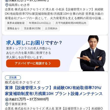
21万円～37万5000円
月給
福島県いわき市
企業名 株式会社ネクセライズ 求人名 小名浜【設備管理スタッフ】未経験
OK/有給取得率70%/家賃補助制度有/月残業10H 仕事の内容 世界最大級の
発電会社グループの一員として、火力発電所を支える燃料の荷役や設備管
理をお任せいたします。充実した研修があるため、未経験でも安心してイ
業界未経験歓迎
年間休日120日以上
月平均残業時間20時間以内
ンフラを支えるプロを目指すことが可能です。 【具体的には】■発電用燃
退職金あり
完全週休2日制
土日祝休み
料(LNG・石炭)の管理業務■各種設備の日常点検、定期点検、保守管理業
務■ガス導管の点検業務■その他、発電所運営に関わる付帯業務 【入社
後】入社は座学研修からスタートし、その後は先輩社員によるOJTで丁寧
求人探し
お困り
に
ですか？
に指導しますので、着実に知識と技術を習得できます。 募集職種 小名浜
業界トップクラスの求人件数から
【設備管理スタッフ】未経験OK/有給取得率70%/家賃補助制度有/月残業1
あなたの力を最大限に発揮できる
0H
求人探しをお手伝いします。
アドバイザーに相談する
正社員
株式会社ネクセライズ
富津【設備管理スタッフ】未経験OK/有給取得率70%/
家賃補助制度有/月残業10H プラント設備メンテナンス
21万円～37万5000円
月給
千葉県富津市
企業名 株式会社ネクセライズ 求人名 富津【設備管理スタッフ】未経験O