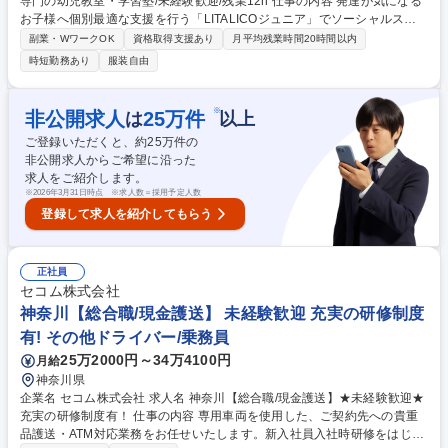
専門の幼児教室・学習塾/未経験歓迎/残業12h 仕事の内容 発達が気になる
お子様へ個別最適な支援を行う「LITALICOジュニア」でソーシャルスキ
ル・学習支援の指導スタッフをお任せします。営業や販売での経験を活か
副業・WワークOK
資格取得支援あり
月平均残業時間20時間以内
してオーダーメイドの支援を立案・実施いただきます。 【詳細】■支援立
時短勤務あり
服装自由
案：お子様の好きなものや課題に合わせた独自のプログラムを作成し、遊
びや学習を通じて社会生活スキル獲得を目指します。■支援：計画に沿い
支援を行います。好きなものや活動を通して楽しくできるを作ります。■
※
非公開求人
25
万件
は
以上
状況報告：支援後には保護者様へ支援内容のFBをおこないます。■支援
ご登録いただくと、約
25
万件の
後：映像を用いて育成担当と振り返り、支援の質を高めるための会議を行
非公開求人からご希望に沿った
います。■保護者様への費用・支援計画の説明等 募集職種 【東京/支援ス
求人をご紹介します。
タッフ】発達支援専門の幼児教室・学習塾/未経験歓迎/残業12h
※
2026年3月31日時点 ※求人数＝採用予定人数
登録して求人を紹介してもらう
正社員
セコム株式会社
神奈川【総合職/現金護送】 未経験歓迎 充実の研修制度
有! その他ドライバー/乗務員
25万2000円～34万4100円
月給
神奈川県
企業名 セコム株式会社 求人名 神奈川【総合職/現金護送】★未経験歓迎★
充実の研修制度有！ 仕事の内容 専用車両を使用した、ご契約先への貴重
品護送・ATM対応業務をお任せいたします。新入社員入社時研修をはじめ