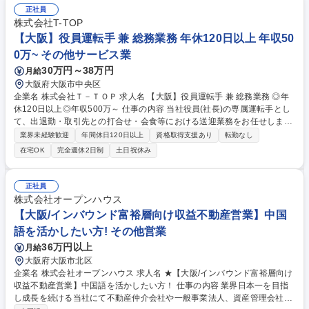
正社員
株式会社T-TOP
【大阪】役員運転手 兼 総務業務 年休120日以上 年収50
0万~ その他サービス業
30万円～38万円
月給
大阪府大阪市中央区
企業名 株式会社Ｔ－ＴＯＰ 求人名 【大阪】役員運転手 兼 総務業務 ◎年
休120日以上◎年収500万～ 仕事の内容 当社役員(社長)の専属運転手とし
て、出退勤・取引先との打合せ・会食等における送迎業務をお任せしま
す。送迎が発生しない時間帯については社内での総務業務を担当(全体割
業界未経験歓迎
年間休日120日以上
資格取得支援あり
転勤なし
合は運転業務3割：総務が7割を想定) ■安心/安全な送迎をお任せします。
在宅OK
完全週休2日制
土日祝休み
安全運転はもちろんですが、スケジュールを把握した上での移動や交通状
況判断、ホテル手配など庶務業務、役員をはじめとした各関係者と接する
際の節度ある誠実で丁寧な言葉遣い･立ち居振る舞い･マナー等も重要とな
正社員
ります。 ■運転業務以外に空き時間に総務等、幅広く業務に携われます。
株式会社オープンハウス
※現場到着後は主に車輛で待機となります。 募集職種 【大阪】役員運転
【大阪/インバウンド富裕層向け収益不動産営業】中国
手 兼 総務業務 ◎年休120日以上◎年収500万～
語を活かしたい方! その他営業
36万円以上
月給
大阪府大阪市北区
企業名 株式会社オープンハウス 求人名 ★【大阪/インバウンド富裕層向け
収益不動産営業】中国語を活かしたい方！ 仕事の内容 業界日本一を目指
し成長を続ける当社にて不動産仲介会社や一般事業法人、資産管理会社な