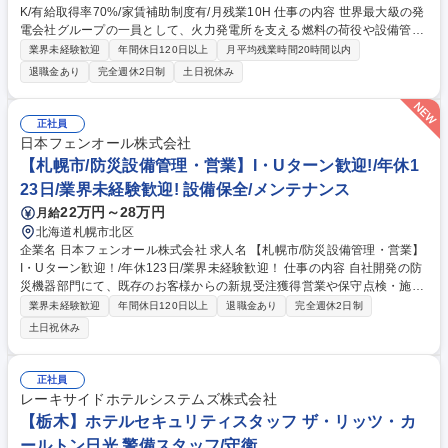
K/有給取得率70%/家賃補助制度有/月残業10H 仕事の内容 世界最大級の発
電会社グループの一員として、火力発電所を支える燃料の荷役や設備管理
をお任せいたします。充実した研修があるため、未経験でも安心してイン
業界未経験歓迎
年間休日120日以上
月平均残業時間20時間以内
フラを支えるプロを目指すことが可能です。 【具体的には】■発電用燃料
退職金あり
完全週休2日制
土日祝休み
(LNG・石炭)の管理業務■各種設備の日常点検、定期点検、保守管理業務■
ガス導管の点検業務■その他、発電所運営に関わる付帯業務 【入社後】入
社は座学研修からスタートし、その後は先輩社員によるOJTで丁寧に指導
正社員
しますので、着実に知識と技術を習得できます。 募集職種 富津【設備管
日本フェンオール株式会社
理スタッフ】未経験OK/有給取得率70%/家賃補助制度有/月残業10H
【札幌市/防災設備管理・営業】I・Uターン歓迎!/年休1
23日/業界未経験歓迎! 設備保全/メンテナンス
22万円～28万円
月給
北海道札幌市北区
企業名 日本フェンオール株式会社 求人名 【札幌市/防災設備管理・営業】
I・Uターン歓迎！/年休123日/業界未経験歓迎！ 仕事の内容 自社開発の防
災機器部門にて、既存のお客様からの新規受注獲得営業や保守点検・施工
管理を一貫して担当していただきます。事務作業だけではなく現場に出向
業界未経験歓迎
年間休日120日以上
退職金あり
完全週休2日制
くこともございます。現場と事務作業は８：２となります。 【業務の詳
土日祝休み
細】 ■消防、防災設備の点検/改修工事管理/設置施工管理/弊社製品のご提
案 ■取引のあるゼネコン等に対し火災警報器や消火設備等、防災機器の販
売 ※設備の種類が多岐にわたる為、防災設備に関して豊富な経験と知見を
正社員
得ることができます。 【過去の内定実績のある職業】 自衛隊・消防士・
レーキサイドホテルシステムズ株式会社
電気関係出身者など多様な職種から内定実績あり 募集職種 【札幌市/防災
【栃木】ホテルセキュリティスタッフ ザ・リッツ・カ
設備管理・営業】I・Uターン歓迎！/年休123日/業界未経験歓迎！
ールトン日光 警備スタッフ/守衛