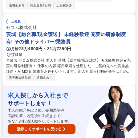
フラを支えるプロを目指すことが可能です。 【具体的には】■発電用燃料
退職金あり
完全週休2日制
土日祝休み
(LNG・石炭)の管理業務■各種設備の日常点検、定期点検、保守管理業務■
ガス導管の点検業務■その他、発電所運営に関わる付帯業務 【入社後】入
社は座学研修からスタートし、その後は先輩社員によるOJTで丁寧に指導
正社員
しますので、着実に知識と技術を習得できます。 募集職種 常陸那珂【設
セコム株式会社
備管理スタッフ】未経験OK/有給取得率70%/家賃補助有/月残業10H
茨城【総合職/現金護送】 未経験歓迎 充実の研修制度
有! その他ドライバー/乗務員
23万4800円～31万7250円
月給
茨城県
企業名 セコム株式会社 求人名 茨城【総合職/現金護送】★未経験歓迎★充
実の研修制度有！ 仕事の内容 専用車両を使用した、ご契約先への貴重品
護送・ATM対応業務をお任せいたします。新入社員入社時研修をはじめと
して、配属後もOJTや集合研修等手厚いフォロー体制があります。 【業務
業界未経験歓迎
退職金あり
詳細】 ・現金、有価証券等の貴重品護送・回収（ご契約先よりお預かりし
た財産を、指定された場所まで護送・回収） ・ATM対応業務（ご契約先A
TMへの現金補充・回収業務） ※勤務は常に仲間と一緒のチームプレー！
求人探し
入社まで
から
街中で人々の目に触れる機会も多い為、モチベーションを維持しながら質
サポートします！
の高い「魅せる警備」が身につきます。 募集職種 茨城【総合職/現金護
送】★未経験歓迎★充実の研修制度有！
求人の紹介をはじめ、書類添削や
面談対策、内定後の手続きまで
あなたの転職活動をサポートします。
登録してサポートを受ける