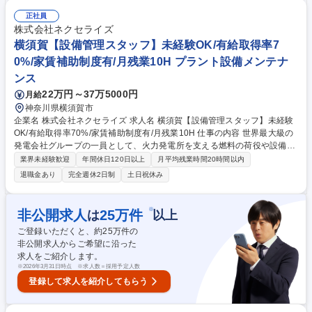
た財産を、指定された場所まで護送・回収） ・ATM対応業務（ご契約先A
TMへの現金補充・回収業務） ※勤務は常に仲間と一緒のチームプレー！
正社員
街中で人々の目に触れる機会も多い為、モチベーションを維持しながら質
株式会社ネクセライズ
の高い「魅せる警備」が身につきます。 募集職種 静岡【総合職/現金護
横須賀【設備管理スタッフ】未経験OK/有給取得率7
送】★未経験歓迎★充実の研修制度有！
0%/家賃補助制度有/月残業10H プラント設備メンテナ
ンス
22万円～37万5000円
月給
神奈川県横須賀市
企業名 株式会社ネクセライズ 求人名 横須賀【設備管理スタッフ】未経験
OK/有給取得率70%/家賃補助制度有/月残業10H 仕事の内容 世界最大級の
発電会社グループの一員として、火力発電所を支える燃料の荷役や設備管
理をお任せいたします。充実した研修があるため、未経験でも安心してイ
業界未経験歓迎
年間休日120日以上
月平均残業時間20時間以内
ンフラを支えるプロを目指すことが可能です。 【具体的には】■発電用燃
退職金あり
完全週休2日制
土日祝休み
料(LNG・石炭)の管理業務■各種設備の日常点検、定期点検、保守管理業
務■ガス導管の点検業務■その他、発電所運営に関わる付帯業務 【入社
後】入社は座学研修からスタートし、その後は先輩社員によるOJTで丁寧
※
非公開求人
25
万件
は
以上
に指導しますので、着実に知識と技術を習得できます。 募集職種 横須賀
ご登録いただくと、約
25
万件の
【設備管理スタッフ】未経験OK/有給取得率70%/家賃補助制度有/月残業1
非公開求人からご希望に沿った
0H
求人をご紹介します。
※
2026年3月31日時点 ※求人数＝採用予定人数
登録して求人を紹介してもらう