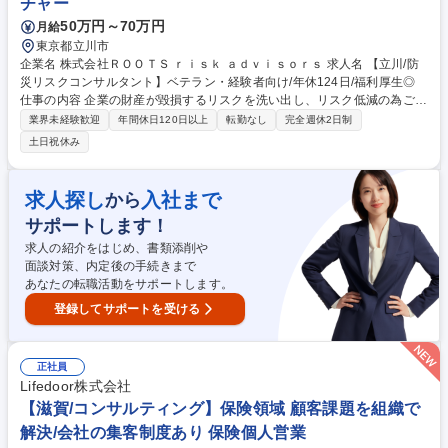
チャー
50万円～70万円
月給
東京都立川市
企業名 株式会社ＲＯＯＴＳ ｒｉｓｋ ａｄｖｉｓｏｒｓ 求人名 【立川/防
災リスクコンサルタント】ベテラン・経験者向け/年休124日/福利厚生◎
仕事の内容 企業の財産が毀損するリスクを洗い出し、リスク低減の為ご提
案を行うコンサルティング業務です。DD(デューディリジェンス)支援事
業界未経験歓迎
年間休日120日以上
転勤なし
完全週休2日制
業、RM(リスクマネジメント)支援事業の双方をお任せします。 DD事業で
土日祝休み
は、建物(共同住宅/倉庫/オフィスビル/商業施設等)の劣化状況や遵法性、
再調達価格や修繕見込額などを調査します。様々な書類やデータベース、
現地調査から得た情報等を元に報告書にまとめます。 RM事業では、企業
求人探し
入社まで
から
の防災力向上を目的とし、セミナー・研修会実施、机上調査、現地調査、
サポートします！
リスク低減対策改善支援などを行います。現在は特に現地調査業務(工場/
倉庫/オフィスビル/商業施設等)を数多く実施しています。 募集職種 【立
求人の紹介をはじめ、書類添削や
川/防災リスクコンサルタント】ベテラン・経験者向け/年休124日/福利厚
面談対策、内定後の手続きまで
生◎
あなたの転職活動をサポートします。
登録してサポートを受ける
正社員
Lifedoor株式会社
【滋賀/コンサルティング】保険領域 顧客課題を組織で
解決/会社の集客制度あり 保険個人営業