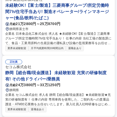
ません。 募集職種 【青森/風力発電所の運転・保守】未経験歓迎/土日休み/
未経験OK!【富士/製造】三菱商事グループ/所定労働時
資格取得支援
間7h/住宅手当あり! 製造オペレーター/ラインマネージ
ャー(食品/飲料/たばこ)
21万2800円～25万8700円
月給
静岡県富士市
企業名 日本食品化工株式会社 求人名 ★未経験OK!【富士/製造】三菱商事
グループ/所定労働時間7h/住宅手当あり！ 仕事の内容 当社工場の製造課に
て、食品・工業用原料の生産設備の運転及び設備の監視業務等をお任せし
ます。工程はほとんどが自動化されており、中央操作室での業務・設備の
業界未経験歓迎
月平均残業時間20時間以内
退職金あり
異常有無の現地確認・対応が中心となります。 ●各種資格取得支援制度が
あり、様々な資格の取得機会があります。 ★1直を2日、2直を2日、3直を
2日、休日2日の6勤務2休のサイクルです。 ★有給休暇はとても取得しや
正社員
すく、2025年度は全社平均取得日数15.9日 ※リフレッシュ休暇、レクリ
セコム株式会社
エーション休暇は含まない ★個々の担当オペレーションをしつつチームワ
静岡【総合職/現金護送】 未経験歓迎 充実の研修制度
ークで協力して業務を遂行しています。【変更の範囲：当社の定める業
有! その他ドライバー/乗務員
務】 募集職種 ★未経験OK!【富士/製造】三菱商事グループ/所定労働時間
24万3800円～33万1250円
月給
7h/住宅手当あり！
静岡県
企業名 セコム株式会社 求人名 静岡【総合職/現金護送】★未経験歓迎★充
実の研修制度有！ 仕事の内容 専用車両を使用した、ご契約先への貴重品
護送・ATM対応業務をお任せいたします。新入社員入社時研修をはじめと
して、配属後もOJTや集合研修等手厚いフォロー体制があります。 【業務
業界未経験歓迎
退職金あり
詳細】 ・現金、有価証券等の貴重品護送・回収（ご契約先よりお預かりし