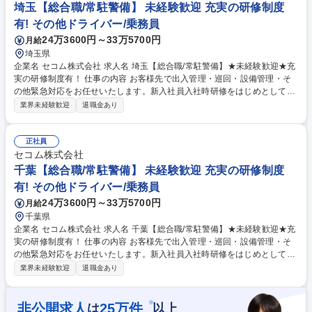
の事業に関わった経験を活かし、顧客の期待値に応える提案をしていただ
埼玉【総合職/常駐警備】 未経験歓迎 充実の研修制度
くこと。 募集職種 港区【リクルーティングアドバイザー】フレックス勤
有! その他ドライバー/乗務員
務/インセンティブ充実◎
24万3600円～33万5700円
月給
埼玉県
企業名 セコム株式会社 求人名 埼玉【総合職/常駐警備】★未経験歓迎★充
実の研修制度有！ 仕事の内容 お客様先で出入管理・巡回・設備管理・そ
の他緊急対応をお任せいたします。新入社員入社時研修をはじめとして、
配属後もOJTや集合研修等手厚いフォロー体制があります。 【業務詳細】
業界未経験歓迎
退職金あり
・出入管理（人・車・物の出入りを管理し、犯罪や事故の未然防止） ・巡
回（施設の点検を行い、問題がある場合は適切に対処） ・お客様対応（施
設や道の案内等、お客様からのご依頼に対応） ・その他（各種設備の監
正社員
視、異常発生時の急行対応） ※変更の範囲：当社業務全般 募集職種 埼玉
セコム株式会社
【総合職/常駐警備】★未経験歓迎★充実の研修制度有！
千葉【総合職/常駐警備】 未経験歓迎 充実の研修制度
有! その他ドライバー/乗務員
24万3600円～33万5700円
月給
千葉県
企業名 セコム株式会社 求人名 千葉【総合職/常駐警備】★未経験歓迎★充
実の研修制度有！ 仕事の内容 お客様先で出入管理・巡回・設備管理・そ
の他緊急対応をお任せいたします。新入社員入社時研修をはじめとして、
配属後もOJTや集合研修等手厚いフォロー体制があります。 【業務詳細】
業界未経験歓迎
退職金あり
・出入管理（人・車・物の出入りを管理し、犯罪や事故の未然防止） ・巡
回（施設の点検を行い、問題がある場合は適切に対処） ・お客様対応（施
設や道の案内等、お客様からのご依頼に対応） ・その他（各種設備の監
※
非公開求人
25
万件
は
以上