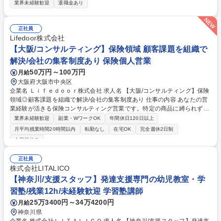
として、配属後もOJTや集合研修等手厚いフォロー体制があります。 【業
業界未経験歓迎
退職金あり
務詳細】 ・現金、有価証券等の貴重品護送・回収（ご契約先よりお預かり
した財産を、指定された場所まで護送・回収） ・ATM対応業務（ご契約先
ATMへの現金補充・回収業務） ※勤務は常に仲間と一緒のチームプレー！
正社員
街中で人々の目に触れる機会も多い為、モチベーションを維持しながら質
Lifedoor株式会社
の高い「魅せる警備」が身につきます。 募集職種 神奈川【総合職/現金護
【大阪/コンサルティング】保険領域 顧客課題を組織で
送】★未経験歓迎★充実の研修制度有！
解決/会社の集客制度あり 保険個人営業
50万円～100万円
月給
大阪府大阪市中央区
企業名 Ｌｉｆｅｄｏｏｒ株式会社 求人名 【大阪/コンサルティング】保険
領域◎顧客課題を組織で解決/会社の集客制度あり 仕事の内容 あなたの営
業経験が活きる保険コンサルティング営業です。特定の商品に縛られず、
お客様に寄り添う自由な提案が可能。集客は仕組み化されており、成果が
業界未経験歓迎
副業・WワークOK
年間休日120日以上
正当に給与に直結するため、納得感を持って働ける環境です。 ・個人での
月平均残業時間20時間以内
転勤なし
在宅OK
完全週休2日制
顧客開拓に加え、チームでのセミナーやイベントによる集客の仕組みが確
土日祝休み
立されています。 ・特定の商品に縛られない自由な提案が可能。成果は給
与に直結するため、評価に対する不透明感がありません。 ・随時開催の勉
正社員
強会で、保険の基本から実践的な販売テクニックまで幅広く習得できま
株式会社LITALICO
す。 ・毎朝の朝礼と勉強会を通じ、規律正しい行動を習慣化。営業社員と
【神奈川/支援スタッフ】発達支援専門の幼児教室・学
して確実な成長を実感できるよう全力でサポートします。 募集職種 【大
阪/コンサルティング】保険領域◎顧客課題を組織で解決/会社の集客制度
習塾/残業12h/未経験歓迎 学習塾講師
あり
25万3400円～34万4200円
月給
神奈川県