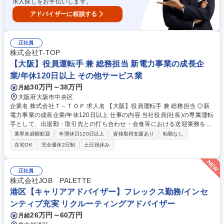
求人探しをお手伝いします。
アドバイザーに相談する
正社員
株式会社T-TOP
【大阪】役員運転手 兼 総務担当 新電力事業の成長企
業/年休120日以上 その他サービス業
30万円～38万円
月給
大阪府大阪市中央区
企業名 株式会社Ｔ－ＴＯＰ 求人名 【大阪】役員運転手 兼 総務担当 ◎新
電力事業の成長企業/年休120日以上 仕事の内容 当社役員(社長)の専属運転
手として、出退勤・取引先との打ち合わせ・会食等における送迎業務をお
任せします。送迎が発生しない時間帯については社内での総務業務を担当
業界未経験歓迎
年間休日120日以上
資格取得支援あり
転勤なし
(全体の割合は運転業務3割：総務が7割を想定) ■安心/安全な送迎をお任せ
在宅OK
完全週休2日制
土日祝休み
します。安全運転はもちろんですが、スケジュールを把握した上での移動
や交通状況判断、ホテル手配など庶務業務、役員をはじめとした各関係者
と接する際の節度ある誠実で丁寧な言葉遣い･立ち居振る舞い･マナー等も
正社員
重要となります。 ■運転業務以外に空き時間に総務等、幅広く業務に携わ
株式会社JOB PALETTE
れます。 ※現場到着後は主に車輛で待機となります。 募集職種 【大阪】
港区【キャリアアドバイザー】フレックス勤務/インセ
役員運転手 兼 総務担当 ◎新電力事業の成長企業/年休120日以上
ンティブ充実 リクルーティングアドバイザー
26万円～60万円
月給