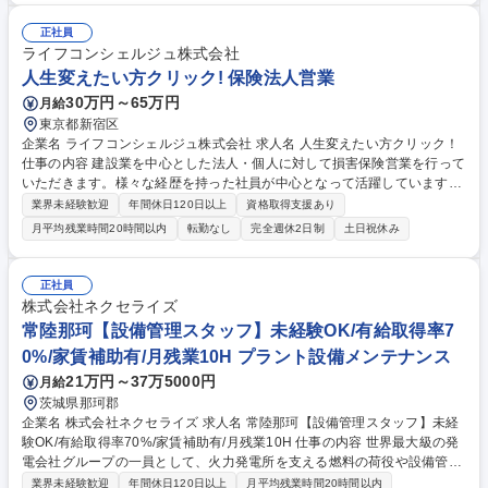
さらに未経験から7～8年で執行役員に就任した先輩も！努力次第で、課
長・役員と上を目指せます！保険商品の知識はもちろんのこと、お客様の
正社員
事業への深い理解や現場で働く方の声を大切にリスクコンサルを行うた
ライフコンシェルジュ株式会社
め、保険の販売者ではなく、事業パートナーとして、多くのお客様に選ば
人生変えたい方クリック! 保険法人営業
れています！ 募集職種 人生変えたい方クリック！
30万円～65万円
月給
東京都新宿区
企業名 ライフコンシェルジュ株式会社 求人名 人生変えたい方クリック！
仕事の内容 建設業を中心とした法人・個人に対して損害保険営業を行って
いただきます。様々な経歴を持った社員が中心となって活躍しています！
育成体制や勉強会等も充実しているため未経験の方もご安心ください。
業界未経験歓迎
年間休日120日以上
資格取得支援あり
【魅力】先輩とのマンツーマンの育成体制や、保険商品やアポイントメン
月平均残業時間20時間以内
転勤なし
完全週休2日制
土日祝休み
ト内容等の勉強会も充実/保険営業未経験からの活躍実績多数！さらに未経
験から7～8年で執行役員に就任した先輩も！努力次第で、課長・役員と上
を目指せます！保険商品の知識はもちろんのこと、お客様の事業への深い
正社員
理解や現場で働く方の声を大切にリスクコンサルを行うため、保険の販売
株式会社ネクセライズ
者ではなく、事業パートナーとして、多くのお客様に選ばれています！ 募
常陸那珂【設備管理スタッフ】未経験OK/有給取得率7
集職種 人生変えたい方クリック！
0%/家賃補助有/月残業10H プラント設備メンテナンス
21万円～37万5000円
月給
茨城県那珂郡
企業名 株式会社ネクセライズ 求人名 常陸那珂【設備管理スタッフ】未経
験OK/有給取得率70%/家賃補助有/月残業10H 仕事の内容 世界最大級の発
電会社グループの一員として、火力発電所を支える燃料の荷役や設備管理
をお任せいたします。充実した研修があるため、未経験でも安心してイン
業界未経験歓迎
年間休日120日以上
月平均残業時間20時間以内