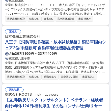
東京都港区
企業名 株式会社ＪＯＢ ＰＡＬＥＴＴＥ 求人名 港区【キャリアアドバイザ
ー】フレックス勤務/インセンティブ充実◎ 仕事の内容 当社のキャリアア
ドバイザーとして、転職を希望する方の最適な転職活動を伴走する業務を
担当いただきます。未経験大歓迎！課題発見力やコンサルティング力など
業界未経験歓迎
転勤なし
在宅OK
完全週休2日制
土日祝休み
非常に市場価値の高いスキルを習得できる仕事です！ 【詳細】■求職者と
の面談対応（電話が中心）■レジュメ作成及び添削■面接日程調整■面接対
策■内定後のフォロー等 ※月間の面談数は目安30～50名程度。 【キャリ
正社員
アプラン】転職支援アドバイザーとして活躍した後も様々な業務にチャレ
日本機械工業株式会社
ンジできます◎例:マネージャー業務（予実管理/業務設計/課題分析と営業
八王子【消防車動作確認・放水試験業務】消防車国内シ
戦略の策定等）新規事業開発（事業計画の策定/検証/管理）等 募集職種 港
ェア2位/未経験可 自動車/輸送機器品質管理
区【キャリアアドバイザー】フレックス勤務/インセンティブ充実◎
20万8900円～33万4400円
月給
東京都八王子市
企業名 日本機械工業株式会社 求人名 八王子【消防車動作確認・放水試験
業務】消防車国内シェア2位/未経験可 仕事の内容 ポンプ車・水槽車・屈
折はしご車など様々な種類の消防車の検査（動作確認、放水試験など）を
行って頂きます。消防車用ホースの着脱など一部力仕事を伴う、各種試
業界未経験歓迎
転勤なし
退職金あり
完全週休2日制
土日祝休み
験・検査業務となります。 まずは放水試験補助として検査業務につき、習
熟度やスキルに応じてその他業務（修理車対応や外部機関対応）もお任せ
していきます。その後、お客様の元での出張検査対応にも同行していただ
契約社員
きます。（年数回程度） 【詳細】▼メイン業務：放水試験・検査データ整
株式会社ROOTS risk advisors
理 【流れ】各種試験補助、検査データ入力・整理 募集職種 八王子【消防
【立川/防災リスクコンサルタント】ベテラン・経験者
車動作確認・放水試験業務】消防車国内シェア2位/未経験可
向け/年休124日/福利厚生 その他コンサル/士業/リサー