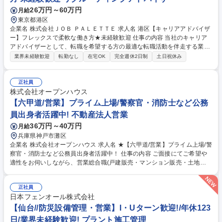
26万円～60万円
月給
東京都港区
企業名 株式会社ＪＯＢ ＰＡＬＥＴＴＥ 求人名 港区【キャリアアドバイザ
ー】フレックスで柔軟な働き方★未経験歓迎 仕事の内容 当社のキャリア
アドバイザーとして、転職を希望する方の最適な転職活動を伴走する業務
を担当いただきます。未経験大歓迎！課題発見力やコンサルティング力な
業界未経験歓迎
転勤なし
在宅OK
完全週休2日制
土日祝休み
ど非常に市場価値の高いスキルを習得できる仕事です！ 【詳細】■求職者
との面談対応（電話が中心）■レジュメ作成及び添削■面接日程調整■面接
対策■内定後のフォロー等 ※月間の面談数は目安30～50名程度。 【キャ
正社員
リアプラン】転職支援アドバイザーとして活躍した後も様々な業務にチャ
株式会社オープンハウス
レンジできます◎例:マネージャー業務（予実管理/業務設計/課題分析と営
【六甲道/営業】プライム上場/警察官・消防士など公務
業戦略の策定等）新規事業開発（事業計画の策定/検証/管理）等 募集職種
員出身者活躍中! 不動産法人営業
港区【キャリアアドバイザー】フレックスで柔軟な働き方★未経験歓迎
36万円～40万円
月給
兵庫県神戸市灘区
企業名 株式会社オープンハウス 求人名 ★【六甲道/営業】プライム上場/警
察官・消防士など公務員出身者活躍中！ 仕事の内容 ご面接にてご希望や
適性をお伺いしながら、営業総合職(戸建販売・マンション販売・土地仕
入営業・収益不動産営業・米国不動産営業)の中でポジションを決定しま
す。顧客折衝のご経験を活かして活躍できます。 【魅力】■中途入社者の
正社員
85%以上が年収アップを実現！圧倒的な企業の成長から現在年間400名の
日本フェンオール株式会社
キャリア採用実施中！今チャンスを掴みませんか？■2025年4月から営業
総合職の最低月給が36万円に引き上げられました！固定給が高く、インセ
【仙台//防災設備管理・営業】I・Uターン歓迎!/年休123
ンティブ比率も高いです。中途入社者の90%が未経験からスタートです
日/業界未経験歓迎! プラント施工管理