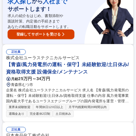
求人探し
入社まで
から
に指導しますので、着実に知識と技術を習得できます。 募集職種 東扇島
サポートします！
【設備管理スタッフ】未経験OK/有給取得率70%/家賃補助制度有/月残業1
0H
求人の紹介をはじめ、書類添削や
面談対策、内定後の手続きまで
あなたの転職活動をサポートします。
登録してサポートを受ける
正社員
株式会社ユーラステクニカルサービス
【青森/風力発電所の運転・保守】未経験歓迎/土日休み/
資格取得支援 設備保全/メンテナンス
25万円～34万円
月給
青森県むつ市
企業名 株式会社ユーラステクニカルサービス 求人名 【青森/風力発電所の
運転・保守】未経験歓迎/土日休み/資格取得支援 仕事の内容 風力発電事業
国内最大手であるユーラスエナジーグループの国内発電所を運営・管理す
る当社にて、国内風力発電所(ウインドファーム)の運転･保守をご担当いた
業界未経験歓迎
年間休日120日以上
月平均残業時間20時間以内
だきます。 【日々の業務】■不具合や摩耗、損傷等がないか確認 ■部品交
退職金あり
完全週休2日制
土日祝休み
換 ■対応内容等データ入力 【不定期の業務】■ベアリング交換 ■内視鏡で
の内部点検 ■増速機の内部を4mmという細井内視鏡で画像や動画を撮影し
て実施 ■グリス給脂（半年に1回程度）■増速機のオイル（5年に1回程
正社員
度）、フィルター交換（1年に1回程度） ※建物の改変を伴う業務は含み
日本食品化工株式会社