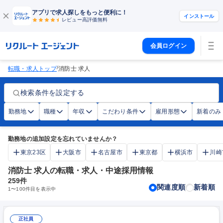
アプリで求人探しをもっと便利に！
インストール
レビュー高評価
無料
会員ログイン
/
転職・求人トップ
消防士 求人
検索条件を設定する
勤務地
職種
年収
こだわり条件
雇用形態
新着のみ
勤務地の追加設定を忘れていませんか？
東京23区
大阪市
名古屋市
東京都
横浜市
川崎
消防士 求人の転職・求人・中途採用情報
259
件
関連度順
新着順
1
〜
100
件目を表示中
正社員