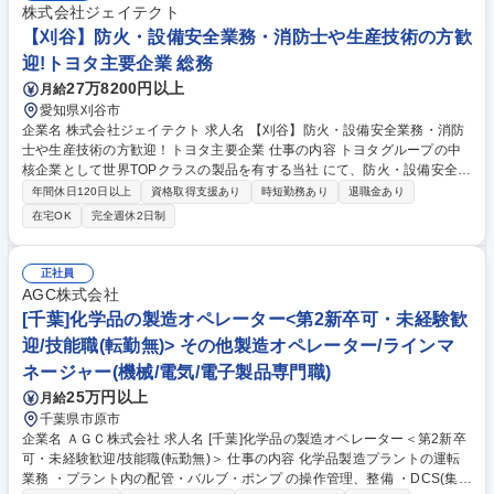
株式会社ジェイテクト
【刈谷】防火・設備安全業務・消防士や生産技術の方歓
迎!トヨタ主要企業 総務
27万8200円以上
月給
愛知県刈谷市
企業名 株式会社ジェイテクト 求人名 【刈谷】防火・設備安全業務・消防
士や生産技術の方歓迎！トヨタ主要企業 仕事の内容 トヨタグループの中
核企業として世界TOPクラスの製品を有する当社 にて、防火・設備安全業
務をお任せします。 防火関係業務：消防法対応等 設備安全業務：社内設
年間休日120日以上
資格取得支援あり
時短勤務あり
退職金あり
備安全規程整備等 募集職種 【刈谷】防火・設備安全業務・消防士や生産
在宅OK
完全週休2日制
技術の方歓迎！トヨタ主要企業
正社員
AGC株式会社
[千葉]化学品の製造オペレーター<第2新卒可・未経験歓
迎/技能職(転勤無)> その他製造オペレーター/ラインマ
ネージャー(機械/電気/電子製品専門職)
25万円以上
月給
千葉県市原市
企業名 ＡＧＣ株式会社 求人名 [千葉]化学品の製造オペレーター＜第2新卒
可・未経験歓迎/技能職(転勤無)＞ 仕事の内容 化学品製造プラントの運転
業務 ・プラント内の配管・バルブ・ポンプ の操作管理、整備 ・DCS(集中