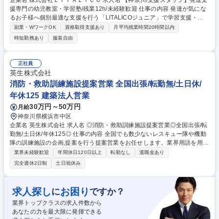
企業名 株式会社ＬＩＴＡＬＩＣＯ 求人名 【神奈川/支援スタッフ】発達支
援専門の幼児教室・学習塾/残業12h/未経験歓迎 仕事の内容 発達が気にな
るお子様へ個別最適な支援を行う「LITALICOジュニア」で学習支援・ソ
ーシャルスキルの指導スタッフをお任せします。販売や営業でのご経験を
副業・WワークOK
資格取得支援あり
月平均残業時間20時間以内
活かしてオーダーメイドの支援を立案・実施いただきます。 【詳細】■支
時短勤務あり
服装自由
援立案：お子様の好きなものや課題に合わせた独自のプログラムを作成
し、遊びや学習を通じて社会生活スキル獲得を目指します。■支援：計画
に沿い支援を行います。好きなものや活動を通して楽しくできるを作りま
正社員
す。■状況報告：支援後には保護者様へ支援内容のFBをおこないます。■
英生株式会社
支援後：映像を用いて育成担当と振り返り、支援の質を高めるための会議
消防・救助訓練施設提案営業 全国出張/転勤無/土日休/
を行います。■保護者様への費用・支援計画の説明等 募集職種 【神奈川/
年休125 建築法人営業
支援スタッフ】発達支援専門の幼児教室・学習塾/残業12h/未経験歓迎
30万円～50万円
月給
神奈川県横浜市中区
企業名 英生株式会社 求人名 ◎消防・救助訓練施設提案営業◎全国出張/転
勤無/土日休/年休125◎ 仕事の内容 全国でも数少ないレスキュー隊や機動
隊の訓練施設の企画,提案を行う提案営業をお任せします。業界用語を用い
て消防官や設計事務所と打合せを行います。経験を積み、設計積算や建築
業界未経験歓迎
年間休日120日以上
転勤なし
退職金あり
業者との折衝等もお任せします。 STEP1：建築情報を精査し、消防本部
完全週休2日制
土日祝休み
にアポイントをとり、PR活動を行う。 STEP2：設計事務所にアポイント
をとり、営業活動を行う。 STEP3：設計事務所から要求のあった各種資
料を作成。 STEP4：建築業者に営業活動を行う。 受注後は、社内技術部
求人探し
お困り
に
ですか？
と連携し、施工担当へ引き継ぎ。 募集職種 ◎消防・救助訓練施設提案営
業界トップクラスの求人件数から
業◎全国出張/転勤無/土日休/年休125◎
あなたの力を最大限に発揮できる