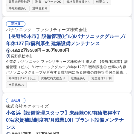
管理システム)を用いた遠隔操作 ・工場内 パトロールによる製造の管理と
業界未経験歓迎
副業・WワークOK
資格取得支援あり
転勤なし
保守業務等をお任せします。 【交代勤務について】下記サイクルでの二交
時短勤務あり
退職金あり
代勤務となります。 1勤／7：20～17：30⇒2勤／17：20～0：00⇒3勤／
0：00～7：30⇒休日 ※シフト例：1勤→2勤→3勤→休日 （通常2・3勤は
連続勤務）土日祝日関わらず、上記4日間を1つの周期とした勤務となりま
正社員
す。 【職制について】総合職ではなく、現場業務が中心の一般職(技能職)
パナソニック ファシリティーズ株式会社
での 採用です。転勤なく、腰を据えて働くことが可能です。 募集職種 [千
【長野/松本市】設備管理(ビル)/パナソニックグループ/
葉]化学品の製造オペレーター＜第2新卒可・未経験歓迎/技能職(転勤無)＞
年休127日/福利厚生 建築設備メンテナンス
22万9500円～30万6000円
月給
長野県松本市
企業名 パナソニック ファシリティーズ株式会社 求人名 【長野/松本市】設
備管理（ビル）/パナソニックグループ/年休127日/福利厚生◎ 仕事の内容
パナソニックグループが所有する敷地内にある建物の維持管理保全業務を
お任せいたします。年間休日127日(土日祝・完全週休二日制)で残業20h/
年間休日120日以上
資格取得支援あり
退職金あり
完全週休2日制
月程度です。働き方を改善したい技術者の方はぜひご応募ください。 ■建
土日祝休み
物における機械設備（空調・給排水衛生） ■電気設備、防災設備などの日
常・定期・法定点検業務 ■運転監視、計器類チェック ■保全、修繕作業等
※建物の改変を伴う業務は含まない 募集職種 【長野/松本市】設備管理
正社員
（ビル）/パナソニックグループ/年休127日/福利厚生◎
株式会社ネクセライズ
小名浜【設備管理スタッフ】未経験OK/有給取得率7
0%/家賃補助制度有/月残業10H プラント設備メンテナ
ンス