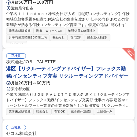
50万円～100万円
月給
滋賀県守山市
企業名 Ｌｉｆｅｄｏｏｒ株式会社 求人名 【滋賀/コンサルティング】保険
領域◎顧客課題を組織で解決/会社の集客制度あり 仕事の内容 あなたの営
業経験が活きる保険コンサルティング営業です。特定の商品に縛られず、
お客様に寄り添う自由な提案が可能。集客は仕組み化されており、成果が
業界未経験歓迎
副業・WワークOK
年間休日120日以上
正当に給与に直結するため、納得感を持って働ける環境です。 ・個人での
月平均残業時間20時間以内
転勤なし
在宅OK
完全週休2日制
顧客開拓に加え、チームでのセミナーやイベントによる集客の仕組みが確
土日祝休み
立されています。 ・特定の商品に縛られない自由な提案が可能。成果は給
与に直結するため、評価に対する不透明感がありません。 ・随時開催の勉
正社員
強会で、保険の基本から実践的な販売テクニックまで幅広く習得できま
株式会社JOB PALETTE
す。 ・毎朝の朝礼と勉強会を通じ、規律正しい行動を習慣化。営業社員と
港区【リクルーティングアドバイザー】フレックス勤
して確実な成長を実感できるよう全力でサポートします。 募集職種 【滋
賀/コンサルティング】保険領域◎顧客課題を組織で解決/会社の集客制度
務/インセンティブ充実 リクルーティングアドバイザー
あり
26万円～60万円
月給
東京都港区
企業名 株式会社ＪＯＢ ＰＡＬＥＴＴＥ 求人名 港区【リクルーティングア
ドバイザー】フレックス勤務/インセンティブ充実◎ 仕事の内容 建設やエ
ッセンシャルワーカー業界の企業を対象とした採用支援（リクルーティン
グアドバイザー）業務。求人票作成からプロセス改善の提案まで一貫して
業界未経験歓迎
転勤なし
在宅OK
完全週休2日制
土日祝休み
携わります。 ■求人ニーズの把握■求人票の作成■採用成功のための顧客へ
の提案(採用プロセスの改善等)■候補者のスクリーニング■面接調整 など
【期待する事】■"超"成長中の当社において変化を楽しみながら、自己成長
正社員
だけでなく、チーム貢献のための行動/発信をしていただくこと。 ■お客様
セコム株式会社