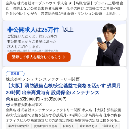
企業名 株式会社オープンハウス 求人名 ★【高槻/営業】プライム上場/警察
官・消防士など公務員出身者活躍中！ 仕事の内容 ご面接にてご希望や適
性をお伺いしながら、営業総合職(戸建販売・マンション販売・土地仕入
営業・収益不動産営業・米国不動産営業)の中でポジションを決定しま
す。顧客折衝のご経験を活かして活躍できます。 【魅力】■中途入社者の
※
非公開求人
25
万件
は
以上
85%以上が年収アップを実現！圧倒的な企業の成長から現在年間400名の
キャリア採用実施中！今チャンスを掴みませんか？■2025年4月から営業
ご登録いただくと、約
25
万件の
総合職の最低月給が36万円に引き上げられました！固定給が高く、インセ
非公開求人からご希望に沿った
ンティブ比率も高いです。中途入社者の90%が未経験からスタートです
求人をご紹介します。
が、年次を問わず実力に応じた役職や報酬をご用意します。変更の範囲：
※
2026年3月31日時点 ※求人数＝採用予定人数
当社グループの業務全般 募集職種 ★【高槻/営業】プライム上場/警察官・
登録して求人を紹介してもらう
消防士など公務員出身者活躍中！
正社員
株式会社メンテナンスファクトリー関西
【大阪】消防設備点検/安定基盤で資格を活かす 残業月
20時間 出来高賞与有 設備保全/メンテナンス
25万9000円～35万2000円
月給
大阪府大阪市城東区
企業名 株式会社メンテナンスファクトリー関西 求人名 【大阪】消防設備
点検/安定基盤で資格を活かす◎残業月20時間◎出来高賞与有 仕事の内容
オフィスビルや商業施設などの消防設備/照明/空調等の定期点検をお任せ
します。火災報知器/スプリンクラー/電灯など不具合があれば、自チーム
業界未経験歓迎
資格取得支援あり
転勤なし
時短勤務あり
退職金あり