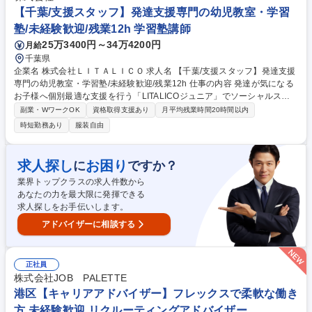
総合職の最低月給が36万円に引き上げられました！固定給が高く、インセ
【千葉/支援スタッフ】発達支援専門の幼児教室・学習
ンティブ比率も高いです。中途入社者の90%が未経験からスタートです
塾/未経験歓迎/残業12h 学習塾講師
が、年次を問わず実力に応じた役職や報酬をご用意します。変更の範囲：
25万3400円～34万4200円
月給
当社グループの業務全般 募集職種 ★【守口/営業】プライム上場/警察官・
千葉県
消防士など公務員出身者活躍中！
企業名 株式会社ＬＩＴＡＬＩＣＯ 求人名 【千葉/支援スタッフ】発達支援
専門の幼児教室・学習塾/未経験歓迎/残業12h 仕事の内容 発達が気になる
お子様へ個別最適な支援を行う「LITALICOジュニア」でソーシャルスキ
ル・学習支援の指導スタッフをお任せします。営業や販売での経験を活か
副業・WワークOK
資格取得支援あり
月平均残業時間20時間以内
してオーダーメイドの支援を立案・実施いただきます。 【詳細】■支援立
時短勤務あり
服装自由
案：お子様の好きなものや課題に合わせた独自のプログラムを作成し、遊
びや学習を通じて社会生活スキル獲得を目指します。■支援：計画に沿い
支援を行います。好きなものや活動を通して楽しくできるを作ります。■
求人探し
お困り
に
ですか？
状況報告：支援後には保護者様へ支援内容のFBをおこないます。■支援
業界トップクラスの求人件数から
後：映像を用いて育成担当と振り返り、支援の質を高めるための会議を行
あなたの力を最大限に発揮できる
います。■保護者様への費用・支援計画の説明等 募集職種 【千葉/支援ス
求人探しをお手伝いします。
タッフ】発達支援専門の幼児教室・学習塾/未経験歓迎/残業12h
アドバイザーに相談する
正社員
株式会社JOB PALETTE
港区【キャリアアドバイザー】フレックスで柔軟な働き
方 未経験歓迎 リクルーティングアドバイザー