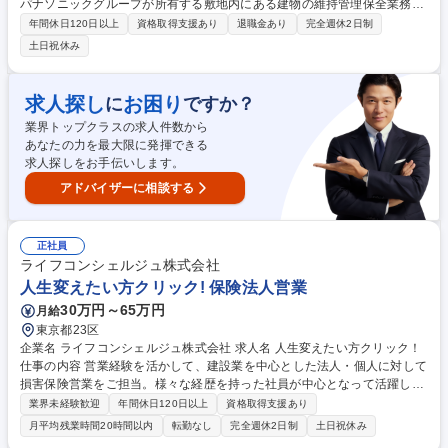
パナソニックグループが所有する敷地内にある建物の維持管理保全業務を
お任せいたします。年間休日127日(土日祝・完全週休二日制)で残業20h/
年間休日120日以上
資格取得支援あり
退職金あり
完全週休2日制
月程度です。働き方を改善したい技術者の方はぜひご応募ください。 ■建
土日祝休み
物における機械設備（空調・給排水衛生）、電気設備並びに防災設備など
の日常・定期・法定点検業務 ■運転監視、計器類チェック ■保全、修繕作
業等 ※建物の改変を伴う業務は含まない 募集職種 【滋賀/草津市】設備管
求人探し
お困り
に
ですか？
理（工場）/パナソニックグループ/年休127日/福利厚生◎
業界トップクラスの求人件数から
あなたの力を最大限に発揮できる
求人探しをお手伝いします。
アドバイザーに相談する
正社員
ライフコンシェルジュ株式会社
人生変えたい方クリック! 保険法人営業
30万円～65万円
月給
東京都23区
企業名 ライフコンシェルジュ株式会社 求人名 人生変えたい方クリック！
仕事の内容 営業経験を活かして、建設業を中心とした法人・個人に対して
損害保険営業をご担当。様々な経歴を持った社員が中心となって活躍して
います！育成体制や勉強会等も充実しているため業界未経験の方もご安心
業界未経験歓迎
年間休日120日以上
資格取得支援あり
ください。 【魅力】先輩とのマンツーマンの育成体制や、保険商品やアポ
月平均残業時間20時間以内
転勤なし
完全週休2日制
土日祝休み
イントメント内容等の勉強会も充実/保険営業未経験からの活躍実績多数！