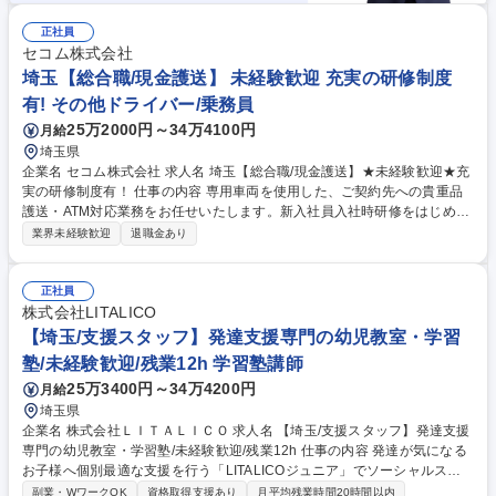
正社員
セコム株式会社
埼玉【総合職/現金護送】 未経験歓迎 充実の研修制度
有! その他ドライバー/乗務員
25万2000円～34万4100円
月給
埼玉県
企業名 セコム株式会社 求人名 埼玉【総合職/現金護送】★未経験歓迎★充
実の研修制度有！ 仕事の内容 専用車両を使用した、ご契約先への貴重品
護送・ATM対応業務をお任せいたします。新入社員入社時研修をはじめと
して、配属後もOJTや集合研修等手厚いフォロー体制があります。 【業務
業界未経験歓迎
退職金あり
詳細】 ・現金、有価証券等の貴重品護送・回収（ご契約先よりお預かりし
た財産を、指定された場所まで護送・回収） ・ATM対応業務（ご契約先A
TMへの現金補充・回収業務） ※勤務は常に仲間と一緒のチームプレー！
正社員
街中で人々の目に触れる機会も多い為、モチベーションを維持しながら質
株式会社LITALICO
の高い「魅せる警備」が身につきます。 募集職種 埼玉【総合職/現金護
【埼玉/支援スタッフ】発達支援専門の幼児教室・学習
送】★未経験歓迎★充実の研修制度有！
塾/未経験歓迎/残業12h 学習塾講師
25万3400円～34万4200円
月給
埼玉県
企業名 株式会社ＬＩＴＡＬＩＣＯ 求人名 【埼玉/支援スタッフ】発達支援
専門の幼児教室・学習塾/未経験歓迎/残業12h 仕事の内容 発達が気になる
お子様へ個別最適な支援を行う「LITALICOジュニア」でソーシャルスキ
ル・学習支援の指導スタッフをお任せします。営業や販売での経験を活か
副業・WワークOK
資格取得支援あり
月平均残業時間20時間以内