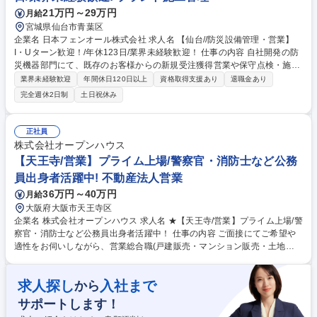
が、年次を問わず実力に応じた役職や報酬をご用意します。変更の範囲：
21万円～29万円
月給
当社グループの業務全般 募集職種 ★【六甲道/営業】プライム上場/警察
宮城県仙台市青葉区
官・消防士など公務員出身者活躍中！
企業名 日本フェンオール株式会社 求人名 【仙台//防災設備管理・営業】
I・Uターン歓迎！/年休123日/業界未経験歓迎！ 仕事の内容 自社開発の防
災機器部門にて、既存のお客様からの新規受注獲得営業や保守点検・施工
管理を一貫して担当していただきます。事務作業だけではなく現場に出向
業界未経験歓迎
年間休日120日以上
資格取得支援あり
退職金あり
くこともございます。現場と事務作業は８：２となります。 【業務の詳
完全週休2日制
土日祝休み
細】 ■改修工事管理/設置施工管理/弊社製品のご提案等 ■取引のあるゼネコ
ン等に対し火災警報器や消火設備等、防災機器の販売 ※設備の種類が多岐
にわたる為、防災設備に関して豊富な経験と知見を得ることができます。
正社員
【過去の内定実績のある職業】 自衛隊・消防士・電気関係出身者など多様
株式会社オープンハウス
な職種から内定実績あり 募集職種 【仙台//防災設備管理・営業】I・Uター
【天王寺/営業】プライム上場/警察官・消防士など公務
ン歓迎！/年休123日/業界未経験歓迎！
員出身者活躍中! 不動産法人営業
36万円～40万円
月給
大阪府大阪市天王寺区
企業名 株式会社オープンハウス 求人名 ★【天王寺/営業】プライム上場/警
察官・消防士など公務員出身者活躍中！ 仕事の内容 ご面接にてご希望や
適性をお伺いしながら、営業総合職(戸建販売・マンション販売・土地仕
入営業・収益不動産営業・米国不動産営業)の中でポジションを決定しま
す。顧客折衝のご経験を活かして活躍できます。 【魅力】■中途入社者の
求人探し
入社まで
から
85%以上が年収アップを実現！圧倒的な企業の成長から現在年間400名の
キャリア採用実施中！今チャンスを掴みませんか？■2025年4月から営業
サポートします！
総合職の最低月給が36万円に引き上げられました！固定給が高く、インセ