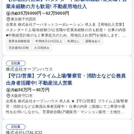
https://recruit.d-direction.jp/ 募集職種 【営業】未経験OK/スポーツ選手や
業未経験の方も歓迎! 不動産用地仕入
消防士・警察官などからのキャリアチェンジ◎
35万6000円～62万5000円
月給
東京都千代田区
企業名 株式会社アーバネットコーポレーション 求人名 【用地仕入営業】
スタンダード上場/未経験◎/公安職や営業未経験の方も歓迎！ 仕事の内容
■中期経営計画のもと事業拡大のため、用地仕入れ部門を強化します。 ■
都市型賃貸マンションやホテルなど、多様な不動産開発を担う人材を募集
業界未経験歓迎
年間休日120日以上
転勤なし
退職金あり
します。 【具体的には】デベロッパーとして用地仕入れ、設計、1棟販売
完全週休2日制
土日祝休み
まで一貫して行う当社にて、東京都23区内を中心としたマンション・ホテ
ル用地の仕入れ営業を担当していただきます。 【特徴】上場企業の安定基
盤と成長性が魅力。主力の中高層マンションに加え、ホテル等の多様なア
正社員
セット開発に挑戦できます。企画から売却まで一貫して携わり、会社と共
株式会社オープンハウス
に成長できる、やりがいの大きな仕事です。 募集職種 【用地仕入営業】
【守口/営業】プライム上場/警察官・消防士など公務員
スタンダード上場/未経験◎/公安職や営業未経験の方も歓迎！
出身者活躍中! 不動産法人営業
36万円～40万円
月給
大阪府守口市
企業名 株式会社オープンハウス 求人名 ★【守口/営業】プライム上場/警察
官・消防士など公務員出身者活躍中！ 仕事の内容 ご面接にてご希望や適
性をお伺いしながら、営業総合職(戸建販売・マンション販売・土地仕入
営業・収益不動産営業・米国不動産営業)の中でポジションを決定しま
す。顧客折衝のご経験を活かして活躍できます。 【魅力】■中途入社者の
正社員
85%以上が年収アップを実現！圧倒的な企業の成長から現在年間400名の
株式会社LITALICO
キャリア採用実施中！今チャンスを掴みませんか？■2025年4月から営業