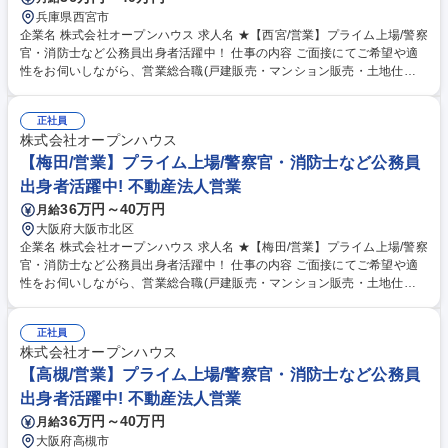
兵庫県西宮市
企業名 株式会社オープンハウス 求人名 ★【西宮/営業】プライム上場/警察
官・消防士など公務員出身者活躍中！ 仕事の内容 ご面接にてご希望や適
性をお伺いしながら、営業総合職(戸建販売・マンション販売・土地仕入
営業・収益不動産営業・米国不動産営業)の中でポジションを決定しま
す。顧客折衝のご経験を活かして活躍できます。 【魅力】■中途入社者の
正社員
85%以上が年収アップを実現！圧倒的な企業の成長から現在年間400名の
株式会社オープンハウス
キャリア採用実施中！今チャンスを掴みませんか？■2025年4月から営業
総合職の最低月給が36万円に引き上げられました！固定給が高く、インセ
【梅田/営業】プライム上場/警察官・消防士など公務員
ンティブ比率も高いです。中途入社者の90%が未経験からスタートです
出身者活躍中! 不動産法人営業
が、年次を問わず実力に応じた役職や報酬をご用意します。変更の範囲：
36万円～40万円
月給
当社グループの業務全般 募集職種 ★【西宮/営業】プライム上場/警察官・
大阪府大阪市北区
消防士など公務員出身者活躍中！
企業名 株式会社オープンハウス 求人名 ★【梅田/営業】プライム上場/警察
官・消防士など公務員出身者活躍中！ 仕事の内容 ご面接にてご希望や適
性をお伺いしながら、営業総合職(戸建販売・マンション販売・土地仕入
営業・収益不動産営業・米国不動産営業)の中でポジションを決定しま
す。顧客折衝のご経験を活かして活躍できます。 【魅力】■中途入社者の
正社員
85%以上が年収アップを実現！圧倒的な企業の成長から現在年間400名の
株式会社オープンハウス
キャリア採用実施中！今チャンスを掴みませんか？■2025年4月から営業
総合職の最低月給が36万円に引き上げられました！固定給が高く、インセ
【高槻/営業】プライム上場/警察官・消防士など公務員
ンティブ比率も高いです。中途入社者の90%が未経験からスタートです
出身者活躍中! 不動産法人営業
が、年次を問わず実力に応じた役職や報酬をご用意します。変更の範囲：
36万円～40万円
月給
当社グループの業務全般 募集職種 ★【梅田/営業】プライム上場/警察官・
大阪府高槻市
消防士など公務員出身者活躍中！