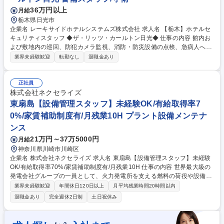
36万円以上
月給
栃木県日光市
企業名 レーキサイドホテルシステムズ株式会社 求人名 【栃木】ホテルセ
キュリティスタッフ ◆ザ・リッツ・カールトン日光◆ 仕事の内容 館内お
よび敷地内の巡回、防犯カメラ監視、消防・防災設備の点検、急病人への
応急処置や火災時の初期対応、各種レポート作成など、ホテル全体の安全
業界未経験歓迎
転勤なし
退職金あり
管理・防災管理業務全般を担います。 ・館内および敷地内の定期巡回によ
る不審者や不審物の早期発見 ・防災センターでの防犯カメラ監視および各
種アラームへの適切な対応 ・消防設備の点検や防火管理業務および緊急発
正社員
生時の迅速な初期対応 ・急病人発生時の応急処置や救急車両の誘導などの
株式会社ネクセライズ
安全確保対応 ・日々の安全管理に関するレポート作成、提出および監査へ
東扇島【設備管理スタッフ】未経験OK/有給取得率7
の対応業務 募集職種 【栃木】ホテルセキュリティスタッフ ◆ザ・リッ
0%/家賃補助制度有/月残業10H プラント設備メンテナ
ツ・カールトン日光◆
ンス
21万円～37万5000円
月給
神奈川県川崎市川崎区
企業名 株式会社ネクセライズ 求人名 東扇島【設備管理スタッフ】未経験
OK/有給取得率70%/家賃補助制度有/月残業10H 仕事の内容 世界最大級の
発電会社グループの一員として、火力発電所を支える燃料の荷役や設備管
理をお任せいたします。充実した研修があるため、未経験でも安心してイ
業界未経験歓迎
年間休日120日以上
月平均残業時間20時間以内
ンフラを支えるプロを目指すことが可能です。 【具体的には】■発電用燃
退職金あり
完全週休2日制
土日祝休み
料(LNG・石炭)の管理業務■各種設備の日常点検、定期点検、保守管理業
務■ガス導管の点検業務■その他、発電所運営に関わる付帯業務 【入社
後】入社は座学研修からスタートし、その後は先輩社員によるOJTで丁寧