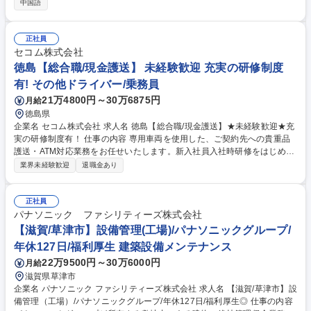
どの法人顧客、中華系富裕層向けに収益不動産の営業をお任せします。中
中国語
国語活かしながらご活躍を期待します！ ◎チームで新人を育てる環境の
為、入社後すぐに馴染めるのが魅力です ◎昇進昇格・昇給のチャンスが年
4回あります！営業職として活躍することで早期にマネジメント経験も積
正社員
めます。 ★今回営業総合職としての採用のため、選考にてポジションメイ
セコム株式会社
ク ★中途入社者の85%以上が年収アップを実現、未経験でも年収アップ
徳島【総合職/現金護送】 未経験歓迎 充実の研修制度
を成し遂げる方が多数いらっしゃいます！★ 募集職種 ★【大阪/インバウ
有! その他ドライバー/乗務員
ンド富裕層向け収益不動産営業】中国語を活かしたい方！
21万4800円～30万6875円
月給
徳島県
企業名 セコム株式会社 求人名 徳島【総合職/現金護送】★未経験歓迎★充
実の研修制度有！ 仕事の内容 専用車両を使用した、ご契約先への貴重品
護送・ATM対応業務をお任せいたします。新入社員入社時研修をはじめと
して、配属後もOJTや集合研修等手厚いフォロー体制があります。 【業務
業界未経験歓迎
退職金あり
詳細】 ・現金、有価証券等の貴重品護送・回収（ご契約先よりお預かりし
た財産を、指定された場所まで護送・回収） ・ATM対応業務（ご契約先A
TMへの現金補充・回収業務） ※勤務は常に仲間と一緒のチームプレー！
正社員
街中で人々の目に触れる機会も多い為、モチベーションを維持しながら質
パナソニック ファシリティーズ株式会社
の高い「魅せる警備」が身につきます。 募集職種 徳島【総合職/現金護
【滋賀/草津市】設備管理(工場)/パナソニックグループ/
送】★未経験歓迎★充実の研修制度有！
年休127日/福利厚生 建築設備メンテナンス
22万9500円～30万6000円
月給
滋賀県草津市
企業名 パナソニック ファシリティーズ株式会社 求人名 【滋賀/草津市】設
備管理（工場）/パナソニックグループ/年休127日/福利厚生◎ 仕事の内容