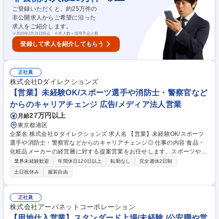
視、異常発生時の急行対応） ※変更の範囲：当社業務全般 募集職種 千葉
ご登録いただくと、約
25
万件の
【総合職/常駐警備】★未経験歓迎★充実の研修制度有！
非公開求人からご希望に沿った
求人をご紹介します。
※
2026年3月31日時点 ※求人数＝採用予定人数
登録して求人を紹介してもらう
正社員
株式会社Dダイレクションズ
【営業】未経験OK/スポーツ選手や消防士・警察官など
からのキャリアチェンジ 広告/メディア法人営業
27万円以上
月給
東京都港区
企業名 株式会社Ｄダイレクションズ 求人名 【営業】未経験OK/スポーツ
選手や消防士・警察官などからのキャリアチェンジ◎ 仕事の内容 食品・
化粧品メーカーの経営層に対する提案営業をお任せします。スポーツや訓
練で培った「やり抜く力」は、ビジネスの世界でも最大の武器になりま
業界未経験歓迎
年間休日120日以上
転勤なし
完全週休2日制
す。勘や感覚ではなく、「数値分析」に基づいた論理的な思考力を ゼロか
土日祝休み
服装自由
ら習得できます。テレビ・ラジオのCM企画や効果測定の経験を通じて、
どの業界でも通用する強固なデータ分析スキルと改善提案力に挑戦できま
す。 【誰に】食品/化粧品などを通信販売している法人(既存中心)【詳細】
正社員
(1)顧客への広告提案→(2)テレビ/ラジオのCM企画(タレントキャスティン
株式会社アーバネットコーポレーション
グ/制作管理など含む)→(3)効果分析/改善提案 【当社】■社員インタビュー
【用地仕入営業】スタンダード上場/未経験 /公安職や営