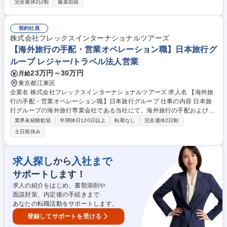
完全週休2日制
服装自由
界に届けたい」という思いを持つ企業様と向き合い、実現をサポートする
ことでお客様から感謝の声をいただくことのできる、やりがいのあるポジ
ションです。 当社には越境EC（海外へ商品を販売する取引のこと）に関
契約社員
するノウハウが豊富にあるため、クライアントの成長に合わせて提案の幅
株式会社フレックスインターナショナルツアーズ
を広げられる“総合提案型営業”が可能です。 募集職種 【大阪/法人営業】
【海外旅行の手配・営業オペレーション職】日本旅行グ
日本企業の海外進出サポート/有給26日/WEB面接可
ループ レジャー/トラベル法人営業
23万円～30万円
月給
東京都江東区
企業名 株式会社フレックスインターナショナルツアーズ 求人名 【海外旅
行の手配・営業オペレーション職】日本旅行グループ 仕事の内容 日本旅
行グループの海外旅行専業会社である当社にて、海外旅行の手配および営
業オペレーション業務をお任せいたします。具体的には、航空券の予約や
業界未経験歓迎
年間休日120日以上
転勤なし
完全週休2日制
発券、ホテル等の地上関連手配、顧客対応などを行います。 海外旅行手配
土日祝休み
業務（B2B、B2B2C、B2C）にて以下を網羅的に担当。■顧客（個人、法
人、旅行代理店等）からの問い合わせ対応や見積作成、要望ヒアリング業
務■GDS端末等を用いた国際航空券の予約・座席確保・各種オペレーショ
求人探し
入社まで
から
ン・発券実務全般■海外のホテルや現地交通手段等、地上関連における手
サポートします！
配・手配確認・変更管理業務。正確な作業で安心の旅を支えます。【業務
内容の変更範囲】当社の指定する業務 募集職種 【海外旅行の手配・営業
求人の紹介をはじめ、書類添削や
オペレーション職】日本旅行グループ
面談対策、内定後の手続きまで
あなたの転職活動をサポートします。
登録してサポートを受ける