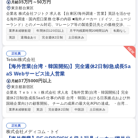
35万円～50万円
月給
東京都台東区
企業名 株式会社フジトク 求人名 【台東区/海外調達・営業】英語を活かせ
る海外調達・国内窓口業務 仕事の内容 ■海外メーカー（ドイツ、ニュージ
ーランド）とのメール対応、マレーシア等の製造委託先との価格交渉、部
品調達、輸入業務をお任せします。国内顧客の窓口も担当し、語学力と交
業界未経験歓迎
年間休日120日以上
月平均残業時間20時間以内
転勤なし
渉力を発揮して活躍できる環境です。 【具体的な業務について】 ■海外メ
英語
退職金あり
完全週休2日制
土日祝休み
ーカー（ドイツ、ニュージーランド）とのメール対応・在庫確認・見積依
頼・発注 ■マレーシア製造委託先との価格・納期等の交渉、特殊部品の調
達 ■輸入業務■国内顧客の窓口 全国に営業所があり、たくさんのお客様が
正社員
いらっしゃいますので、様々な業界の方と触れあうことができます。 募集
Tebiki株式会社
職種 【台東区/海外調達・営業】英語を活かせる海外調達・国内窓口業務
【海外営業(台湾・韓国開拓)】完全週休2日制/急成長Sa
aS Webサービス法人営業
37万5000円以上
月給
東京都新宿区
企業名 Ｔｅｂｉｋｉ株式会社 求人名 【海外営業(台湾・韓国開拓)】完全
週休2日制/急成長SaaS 仕事の内容 台湾・韓国における日系拠点および外
国籍企業向けの顧客開拓。 チームの成果の最大化/KPIの達成。 ・台湾・
韓国中心とした未契約の日系海外拠点・外国籍企業向けの営業戦略の立案
業界未経験歓迎
英語
完全週休2日制
中国語
土日祝休み
と実行・既契約企業のアカウントプランニング（攻略施策）の策定・顧客
の事業課題・解決策の仮説立て・顧客の課題、ニーズのヒアリング・受注
までのクロージング業務およびその業務プロセスの設計・担当者とのリレ
正社員
ーション構築とフォロー・CRM/SFAを使ったプロセス設計と数値化・海
株式会社メディコム・トイ
外マーケットのニーズ調査と全社へのフィードバック 募集職種 【海外営