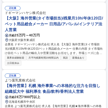
ゲストへ日本の魅力を伝えるやりがいのある業務です。 ・お客様からの要
望ヒアリングおよびツアープランの提案 ・手配チームへの指示出しや進捗
正社員
管理 ・訪日ゲストの歓迎、ご挨拶（ガイド業務は別スタッフ） ※時差の
ドギーマンハヤシ株式会社
ある海外顧客対応のため、フルフレックスタイム制を活用し、早朝・深夜
【大阪】海外営業(タイ市場担当)/残業月10h/年休120日/
等の勤務発生時も柔軟に時間を調整できます。 募集職種 【インバウンド
ペット用品総合メーカー 日用品/アパレル/インテリア法
旅行営業】中東ＶＩＰ向け/年収800万円以上/フルフレックス
人営業
25万円～40万円
月給
大阪府大阪市東成区
企業名 ドギーマンハヤシ株式会社 求人名 【大阪】海外営業(タイ市場担
当)/残業月10h/年休120日/ペット用品総合メーカー 仕事の内容 タイ市場向
け自社ペット用品の輸出入や営業活動をお任せします。市場ニーズに合わ
せた戦略立案から新規開拓まで、ドギーマンブランドを世界へ広めるポジ
業界未経験歓迎
月平均残業時間20時間以内
英語
退職金あり
ションです。語学力を駆使しグローバルに活躍できます。 【詳細】・タイ
土日祝休み
市場の新規開拓、既存対応 ・タイ語や英語を用いた輸出入実務、商談・現
地市場調査、展示会出展や運営・海外現地法人との連携(将来的に海外勤
務の可能性有) 【働き方】原則OJTでサポート。月残業平均10h程度と少な
正社員
く、プライベートも大切にしながらグローバルビジネスに挑戦可能です。
よつ葉乳業株式会社
国際色豊かなメンバーと協働できます。 募集職種 【大阪】海外営業(タイ
【海外営業】札幌 海外事業への本格的な注力を目指し
市場担当)/残業月10h/年休120日/ペット用品総合メーカー
組織拡大中 福利厚生 食品/飲料/香料法人営業
28万7900円以上
月給
北海道札幌市中央区
企業名 よつ葉乳業株式会社 求人名 【海外営業】札幌★海外事業への本格