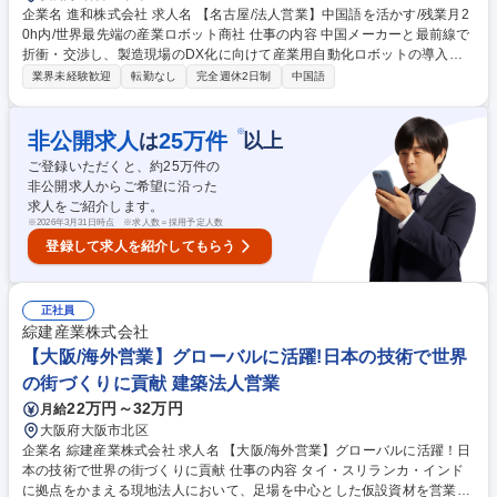
企業名 進和株式会社 求人名 【名古屋/法人営業】中国語を活かす/残業月2
0h内/世界最先端の産業ロボット商社 仕事の内容 中国メーカーと最前線で
折衝・交渉し、製造現場のDX化に向けて産業用自動化ロボットの導入推
進をお任せします。世界的な自動化ニーズを背景に、「日本のモノづく
業界未経験歓迎
転勤なし
完全週休2日制
中国語
り」を根底から変えるやりがいを感じられます。 ■国内の自動車・製造業
界へ部品や産業用ロボットを提案 ■HPや展示会経由の反響対応が中心 ■入
社後は同行や東京研修等のOJTで着実にスキルを習得 ■納品後の定期訪問
※
非公開求人
25
万件
は
以上
等の対応の際、実作業は技術者が行うため安心 ■将来的には新規顧客提案
ご登録いただくと、約
25
万件の
もお任せ予定。※まずは既存顧客向けの提案となります。 高品質な商材と
非公開求人からご希望に沿った
万全の保守体制で自信を持って提案できます。技術支援があるため未経験
求人をご紹介します。
から最先端技術の普及に貢献可能です。 募集職種 【名古屋/法人営業】中
※
2026年3月31日時点 ※求人数＝採用予定人数
国語を活かす/残業月20h内/世界最先端の産業ロボット商社
登録して求人を紹介してもらう
正社員
綜建産業株式会社
【大阪/海外営業】グローバルに活躍!日本の技術で世界
の街づくりに貢献 建築法人営業
22万円～32万円
月給
大阪府大阪市北区
企業名 綜建産業株式会社 求人名 【大阪/海外営業】グローバルに活躍！日
本の技術で世界の街づくりに貢献 仕事の内容 タイ・スリランカ・インド
に拠点をかまえる現地法人において、足場を中心とした仮設資材を営業し