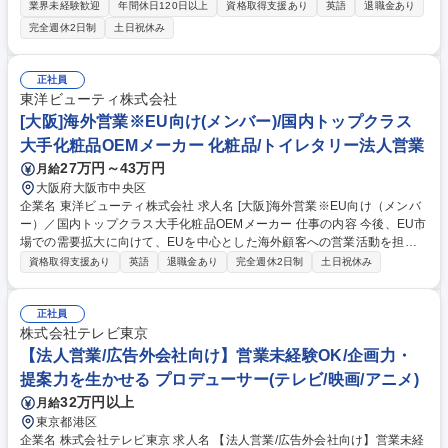
て新規営業をお任せいたします。 なお、将来的には台湾駐在の可能性があ
業界未経験歓迎
年間休日120日以上
資格取得支援あり
英語
退職金あり
ります。 我が社の台湾での事業活動の歴史は長く、1992年～2001年にか
完全週休2日制
土日祝休み
けては4件のごみ発電施設を納入しています。 現在、台湾では稼働後20年
を超えるごみ施設が増加しており、老朽化に伴う施設更新や大規模修繕の
ニーズが高まっていることから、我が社でも2020年に台北支店の営業を
正社員
再開し、台湾での営業体制を強化しています。 募集職種 【尼崎】海外営
東洋ビューティ株式会社
業(台湾担当)ｌ環境配慮型ごみ焼却プラント/台北駐在可能性有
[大阪]海外営業※EU向け(メンバー)/国内トップクラス
大手化粧品OEMメーカー 化粧品/トイレタリー法人営業
27万円～43万円
月給
大阪府大阪市中央区
企業名 東洋ビューティ株式会社 求人名 [大阪]海外営業※EU向け（メンバ
ー）／国内トップクラス大手化粧品OEMメーカー 仕事の内容 今後、EU市
場での需要拡大に向けて、EUを中心とした海外顧客への営業活動を担当
いただきます。※EU諸国では、「J-Beauty」がトレンドとなっており、
資格取得支援あり
英語
退職金あり
完全週休2日制
土日祝休み
更なる業績拡大のための増員となります。 【業務内容】・EU大手顧客へ
のルート営業・EU新規顧客の開拓・新規取引先の企画提案・受注促進・
新製品の提案、見積作成・製品・商品の輸出入業務・取引先の信用調査、
正社員
契約条件の策定・組織構築・メンバーマネジメント※世界大手ブランドと
株式会社テレビ東京
の商談や企画提案～商品化に携わることができます。顧客とは、オンライ
【法人営業/広告外会社向け】営業未経験OK/企画力・
ンでの商談・打ち合わせがメインで、海外出張は1年に1～2回程度です
提案力を生かせる プロデューサー(テレビ/映画/アニメ)
が、今後、増える可能性があります。 募集職種 [大阪]海外営業※EU向け
32万円以上
月給
（メンバー）／国内トップクラス大手化粧品OEMメーカー
東京都港区
企業名 株式会社テレビ東京 求人名 【法人営業/広告外会社向け】営業未経