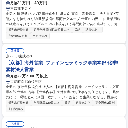
31万円～49万円
月給
東京都中央区
企業名 国際紙パルプ商事株式会社 求人名 東京【海外営業】法人営業×英
語力をお持ちの方◎/世界規模の紙商社グループ 仕事の内容 主に産業用途
の紙素材を扱うKPPグループの中核を担う専門商社である当社にて、海外
市場に向けの紙製品の販売を担当いただく営業課員を募集します。 【部門
業界未経験歓迎
月平均残業時間20時間以内
英語
退職金あり
役割】■海外各地（アジア、中近東、オセアニア、北米、欧州、アフリカ
完全週休2日制
土日祝休み
等）に日本の紙と周辺機械などの輸出販売を行っています。 【業務内容】
■日本メーカーの紙・板紙その他類似製品の輸出販売 (メーカーからの仕入
れ交渉・海外客先への販売を担っていただきます) ■受発注業務、データ入
正社員
力、得意先への請求書発行、電話応対、各種資料作成等、その他事務処理
京セラ株式会社
など 募集職種 東京【海外営業】法人営業×英語力をお持ちの方◎/世界規
【京都】海外営業_ファインセラミック事業本部 化学/
模の紙商社グループ
素材法人営業
27万2000円以上
月給
京都府京都市伏見区
企業名 京セラ株式会社 求人名 【京都】海外営業_ファインセラミック事
業本部 仕事の内容 【仕事内容】海外営業のお仕事をお任せします。具体
的には、現地法人（米国、欧州、アジア拠点）と協業しながら、既存のお
客様をメインにファインセラミック製品営業活動（見積もりから受注、売
業界未経験歓迎
年間休日120日以上
英語
退職金あり
完全週休2日制
上管理、お客様 とのプロジェクト等の対応、来客対応、年1～2回程度の
土日祝休み
海外出張含む）、マーケティング活動、受注から出荷までの納期管理など
営業活動全般。 【キャリアパス】入社後ご経験を積まれた後は、同じ部署
内で別の製品を扱うグループへ異動し幅を広げていただくことも可能で
正社員