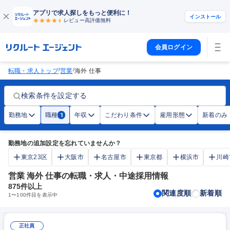
アプリで求人探しをもっと便利に！
インストール
レビュー高評価
無料
会員ログイン
/
/
転職・求人トップ
営業
海外 仕事
検索条件を設定する
勤務地
職種
年収
こだわり条件
雇用形態
新着のみ
1
勤務地の追加設定を忘れていませんか？
東京23区
大阪市
名古屋市
東京都
横浜市
川崎
営業 海外 仕事の転職・求人・中途採用情報
875
件以上
関連度順
新着順
1
〜
100
件目を表示中
正社員