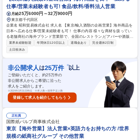
仕事/営業未経験者も可! 食品/飲料/香料法人営業
25万6000円～32万9000円
月給
東京都千代田区
企業名 昭和貿易株式会社 求人名 【東京/輸入酒類の企画営業】海外商品を
日本へ広める仕事/営業未経験者も可！ 仕事の内容 様々な商材を扱ってい
る老舗商社の海外ブランド営業部で、全国のレストラン,ビアバーや酒販
店,酒販問屋などに対してお酒(ドイツビール･リキュール)の営業を展開し
業界未経験歓迎
年間休日120日以上
退職金あり
完全週休2日制
たり、国内のドラフトビール醸造所等に ドリウム(PET素材のビア樽)を営
土日祝休み
業展開するポジションです。 【詳細】1ヶ月の半分以上は、オフィスで電
話やメールによる取引先とのやり取り、販促資料の作成等。3～4割を占め
る外回りの営業活動ではレストランや飲食店、酒販問屋等へのルート営業
※
非公開求人
25
万件
は
以上
の他、ドリウム関連では既存顧客に加え醸造所の新規開拓もしていただき
ご登録いただくと、約
25
万件の
ます。海外のメーカーとのやり取りがあるため、将来的には英語を活用す
非公開求人からご希望に沿った
る機会もあります！ 募集職種 【東京/輸入酒類の企画営業】海外商品を日
求人をご紹介します。
本へ広める仕事/営業未経験者も可！
※
2026年3月31日時点 ※求人数＝採用予定人数
登録して求人を紹介してもらう
正社員
国際紙パルプ商事株式会社
東京【海外営業】法人営業×英語力をお持ちの方 /世界
規模の紙商社グループ その他営業