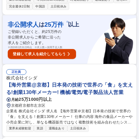
活動を通じて市場を切り拓く役割をお任せします。 【詳細】・代理店を通
完全週休2日制
中国語
土日祝休み
じた中国市場での営業活動・需要創造・現地法人の体制構築、EC販売、S
NSでの情報発信・OEM候補先との交渉、契約業務、現地製造の推進・商
品問合せや見積対応、営業事務との連携 【魅力】世界が認めたデザイン商
※
非公開求人
25
万件
は
以上
品を武器に、中国市場の開拓を一気通貫で主導できます。将来的には海外
ご登録いただくと、約
25
万件の
駐在の可能性もあり、上場企業の安定基盤と裁量の大きさのもと、グロー
非公開求人からご希望に沿った
バルキャリアを築けます。 募集職種 【大阪/海外営業(中国部門】◆中国語
求人をご紹介します。
スキル/新規開拓営業経験歓迎◆年休125日
※
2026年3月31日時点 ※求人数＝採用予定人数
登録して求人を紹介してもらう
正社員
株式会社イシダ
【海外営業@京都】日本発の技術で世界の「食」を支え
る!創業130年メーカー! 機械/電気/電子製品法人営業
25万1000円以上
月給
京都府京都市左京区
企業名 株式会社イシダ 求人名 【海外営業＠京都】日本発の技術で世界の
「食」を支える！創業130年メーカー！ 仕事の内容 海外の食品メーカーや
小売企業に対し、単なる機器販売ではなく複数技術を組み合わせたシステ
ム提案を行い、代理店等と連携しながら課題解決を導くグローバルなソリ
業界未経験歓迎
英語
退職金あり
土日祝休み
ューション営業としてご活躍いただきます。 【具体業務】海外顧客への提