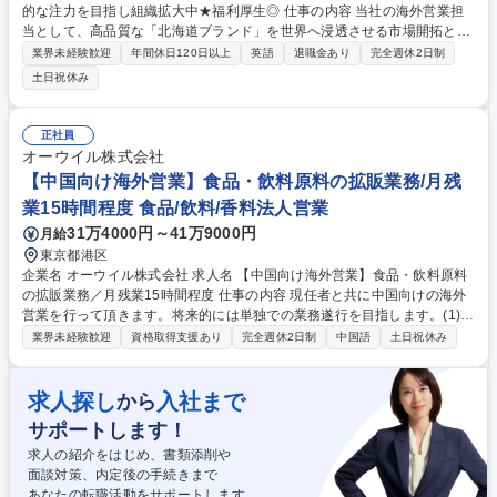
的な注力を目指し組織拡大中★福利厚生◎ 仕事の内容 当社の海外営業担
当として、高品質な「北海道ブランド」を世界へ浸透させる市場開拓と、
安定供給を支えるサプライチェーン管理の両面を担います。 メインミッシ
業界未経験歓迎
年間休日120日以上
英語
退職金あり
完全週休2日制
ョンは、台湾やシンガポールなどのアジア圏を軸とした販路拡大です。近
土日祝休み
年では北米市場への輸出も開始。現地のスーパーや専門店のバイヤーと直
接商談を行い、市場動向や消費者ニーズを深く分析した上で、最適な商品
ラインナップを提案。商談成立後も重要な役割を継続。工場や営業、物流
正社員
部門と緊密に連携し、納期や数量の社内調整を主導するほか、貿易書類の
オーウイル株式会社
手配や物流管理といった輸出実務まで一貫して完遂。 募集職種 【海外営
【中国向け海外営業】食品・飲料原料の拡販業務/月残
業】札幌★海外事業への本格的な注力を目指し組織拡大中★福利厚生◎
業15時間程度 食品/飲料/香料法人営業
31万4000円～41万9000円
月給
東京都港区
企業名 オーウイル株式会社 求人名 【中国向け海外営業】食品・飲料原料
の拡販業務／月残業15時間程度 仕事の内容 現任者と共に中国向けの海外
営業を行って頂きます。将来的には単独での業務遂行を目指します。(1)食
品／飲料原料の仕入、および品質管理 (2)中国での食品/飲料原料の仕入先
業界未経験歓迎
資格取得支援あり
完全週休2日制
中国語
土日祝休み
新規開拓 (3)日本国内のメーカーへの拡販 【詳細】(1)中国から輸入してい
る既存品（ビタミンC/烏龍茶/果物缶詰など）の仕入業務、製造立ち合い、
工場監査や契約交渉、価格交渉 等 (2)販売先が求める品質、価格にあった
求人探し
入社まで
から
原料を扱う仕入先の開拓や当社が扱ったことのない原料の開拓 (3)お客様
サポートします！
からご要望いただいているものを安定的に納めることを求められるケース
もあれば、自身で開拓した商材を提案をする場合もあります。 募集職種
求人の紹介をはじめ、書類添削や
【中国向け海外営業】食品・飲料原料の拡販業務／月残業15時間程度
面談対策、内定後の手続きまで
あなたの転職活動をサポートします。