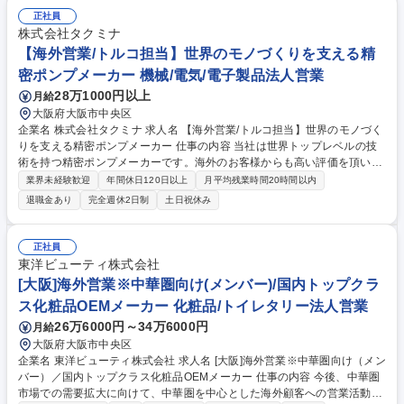
案からシステムの導入まで一気通貫で担当していただきます。 ・現地現場
の課題を深くヒアリングし、最適な仕様や解決策を立案 ・海外の代理店や
正社員
関連企業と密に連携し、営業同行やトラブル対応を実施 ・社内の技術部門
株式会社タクミナ
と調整し、総合的なソリューションを構築 ・受発注や貿易実務をはじめ、
【海外営業/トルコ担当】世界のモノづくりを支える精
代理店のサポートと育成 出張で現地のニーズを把握し、プロジェクトを力
密ポンプメーカー 機械/電気/電子製品法人営業
強く推進します。 募集職種 【海外営業＠京都】日本発の技術で世界の
28万1000円以上
月給
「食」を支える！創業130年メーカー！
大阪府大阪市中央区
企業名 株式会社タクミナ 求人名 【海外営業/トルコ担当】世界のモノづく
りを支える精密ポンプメーカー 仕事の内容 当社は世界トップレベルの技
術を持つ精密ポンプメーカーです。海外のお客様からも高い評価を頂いて
おり、更なる販路拡大を計画しています。製品に関する専門知識は入社後
業界未経験歓迎
年間休日120日以上
月平均残業時間20時間以内
に習得頂くのでご安心ください。 【担当エリア】トルコ ※トルコへの出
退職金あり
完全週休2日制
土日祝休み
張可能性有 【業務内容】■仕様打合せ、見積書・提案書の作成など ■新規
代理店の開拓、既存代理店からの受注・問い合わせに対する対応 【入社後
は】まずは製品理解のために生産本部(兵庫県朝来市)にて研修を予定して
正社員
おります。その後、実業務(トルコ市場の開拓)をお任せしたいと考えてお
東洋ビューティ株式会社
ります。 募集職種 【海外営業/トルコ担当】世界のモノづくりを支える精
[大阪]海外営業※中華圏向け(メンバー)/国内トップクラ
密ポンプメーカー
ス化粧品OEMメーカー 化粧品/トイレタリー法人営業
26万6000円～34万6000円
月給
大阪府大阪市中央区
企業名 東洋ビューティ株式会社 求人名 [大阪]海外営業※中華圏向け（メン
バー）／国内トップクラス化粧品OEMメーカー 仕事の内容 今後、中華圏
市場での需要拡大に向けて、中華圏を中心とした海外顧客への営業活動を