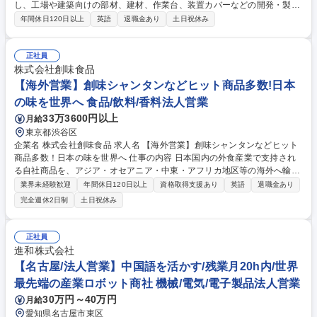
し、工場や建築向けの部材、建材、作業台、装置カバーなどの開発・製
造・販売を行う当社にて、海外営業における業務全般を担当していただき
年間休日120日以上
英語
退職金あり
土日祝休み
ます。※変更の範囲：当社の定める業務 ～具体的に下記業務を担当してい
ただきます～ ■既存顧客の拡販、顧客との電話対応 見積書の作成（電話や
メールなどで英語を使うことがあります） ■販売戦略立案、市場動向調査
正社員
■部署間の納期調整、弊社子会社への出張 ■海外展示会の出品、イベント
株式会社創味食品
参加等 募集職種 【静岡駅/海外営業】アルミ業界のリーディングカンパニ
【海外営業】創味シャンタンなどヒット商品多数!日本
ー/英語力活かせる仕事
の味を世界へ 食品/飲料/香料法人営業
33万3600円以上
月給
東京都渋谷区
企業名 株式会社創味食品 求人名 【海外営業】創味シャンタンなどヒット
商品多数！日本の味を世界へ 仕事の内容 日本国内の外食産業で支持され
る自社商品を、アジア・オセアニア・中東・アフリカ地区等の海外へ輸
出・提案する業務です。国内商社との連携や、現地ディストリビューター
業界未経験歓迎
年間休日120日以上
資格取得支援あり
英語
退職金あり
（問屋）への同行営業を行います。 具体的な業務として、国内輸出商社と
完全週休2日制
土日祝休み
の連携や現地ディストリビューターへの提案、同行販売をお任せします。
現地飲食店へのメニュー提案やユーザー向けPR活動、海外展示会への参
加、輸出入実務なども担当いただきます。アジア・オセアニアを中心に、
正社員
月2～3回程度出張していただき、本物の日本の味を世界に広めるやりがい
進和株式会社
のあるポジションです。 募集職種 【海外営業】創味シャンタンなどヒッ
【名古屋/法人営業】中国語を活かす/残業月20h内/世界
ト商品多数！日本の味を世界へ
最先端の産業ロボット商社 機械/電気/電子製品法人営業
30万円～40万円
月給
愛知県名古屋市東区