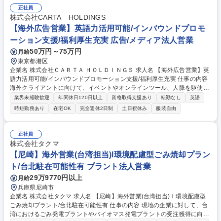
正社員
株式会社CARTA HOLDINGS
【海外広告営業】英語力活用可能/インバウンドプロモ
ーション支援/福利厚生充実 広告/メディア法人営業
50万円～75万円
月給
東京都港区
企業名 株式会社ＣＡＲＴＡ ＨＯＬＤＩＮＧＳ 求人名 【海外広告営業】英
語力活用可能/インバウンドプロモーション支援/福利厚生充実 仕事の内容
海外クライアントに向けて、イベントやオンラインツール、人脈を駆使し
た新規開拓や既存顧客への提案、クライアントニーズに沿った総合的な広
業界未経験歓迎
年間休日120日以上
資格取得支援あり
転勤なし
英語
告戦略の立案と社内外のディレクションを担っていただきます。 【クライ
時短勤務あり
在宅OK
完全週休2日制
土日祝休み
服装自由
アントとの関係構築】イベントやオンラインツール、人脈を駆使した新規
開拓や既存顧客への提案、クライアントニーズに沿った総合的な広告戦略
の立案と社内外のディレクション【提案商材】・アドネットワーク・DS
正社員
P・アフィリエイト・動画広告・TVCM・オフライン広告等※施策実施時
株式会社タクマ
のメディア側とのコミュニケーションや施策の効果検証、レポーティング
【尼崎】海外営業(台湾担当)l環境配慮型ごみ焼却プラン
まで一貫して行います。 募集職種 【海外広告営業】英語力活用可能/イン
ト/台北駐在可能性有 プラント法人営業
バウンドプロモーション支援/福利厚生充実
29万9770円以上
月給
兵庫県尼崎市
企業名 株式会社タクマ 求人名 【尼崎】海外営業(台湾担当)ｌ環境配慮型
ごみ焼却プラント/台北駐在可能性有 仕事の内容 現地の企業に対して、台
湾におけるごみ発電プラントやバイオマス発電プラントの受注獲得に向け