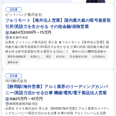
正社員
ビットバンク株式会社
フルリモート【海外法人営業】国内最大級の暗号資産取
引所/英語力を生かせる その他金融/保険営業
54万2000円～75万円
月給
東京都中央区
企業名 ビットバンク株式会社 求人名 ★フルリモート【海外法人営業】国
内最大級の暗号資産取引所/英語力を生かせる 仕事の内容 国内最大級の規
模を誇る暗号資産取引所を運営する当社にて、海外の大口機関投資家やト
レーダーの新規開拓および深耕営業を担当。英語力を活かしてパートナー
業界未経験歓迎
転勤なし
英語
在宅OK
完全週休2日制
土日祝休み
シップを構築し、市場流動性の向上に貢献する役割です。 【具体的には】
服装自由
■海外法人・トレーダーの新規開拓および関係構築 ■海外顧客のKYC実施
■営業戦略および認知施策の立案・推進 ■パートナーシップの提案 ■社内各
部署との連携 【仕事の魅力】Web3の最前線で英語力を活かし国際ビジネ
正社員
スを推進。フルリモートで裁量が大きく、IPO視野の拡大期に貢献できま
SUS株式会社
す。 募集職種 ★フルリモート【海外法人営業】国内最大級の暗号資産取
【静岡駅/海外営業】アルミ業界のリーディングカンパ
引所/英語力を生かせる
ニー/英語力活かせる仕事 機械/電気/電子製品法人営業
25万円～40万円
月給
静岡県静岡市駿河区
企業名 ＳＵＳ株式会社 求人名 【静岡駅/海外営業】アルミ業界のリーディ
ングカンパニー/英語力活かせる仕事 仕事の内容 アルミフレームを活用