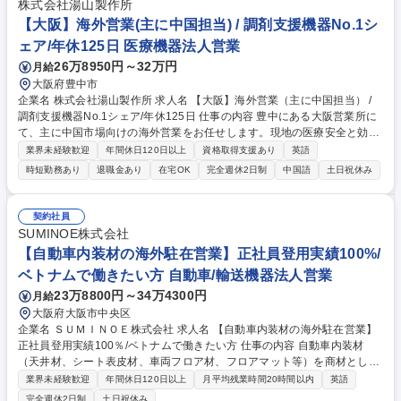
す。 また、海外赴任にチャレンジされる方もいます。 【変更の範囲：当
株式会社湯山製作所
社業務全般】 募集職種 【京都】海外営業_ファインセラミック事業本部
【大阪】海外営業(主に中国担当) / 調剤支援機器No.1シ
ェア/年休125日 医療機器法人営業
26万8950円～32万円
月給
大阪府豊中市
企業名 株式会社湯山製作所 求人名 【大阪】海外営業（主に中国担当） /
調剤支援機器No.1シェア/年休125日 仕事の内容 豊中にある大阪営業所に
て、主に中国市場向けの海外営業をお任せします。現地の医療安全と効率
化のスタンダードを創り上げる非常にやりがいのあるポジションです。※
業界未経験歓迎
年間休日120日以上
資格取得支援あり
英語
海外出張が月1回程度発生有（代理店訪問等） 【具体的には】 1. 現地代理
時短勤務あり
退職金あり
在宅OK
完全週休2日制
中国語
土日祝休み
店との折衝・販売支援 2. 医療機関・ユーザーへの提案活動と、製品導入
時の運用提案/フォロー 3. 展示会・学会対応 4. 市場動向・競合情報の収集
および海外案件・売上進捗管理 5. 社内関連部署（開発・品証・生産管理
契約社員
など）との調整業務 募集職種 【大阪】海外営業（主に中国担当） / 調剤支
SUMINOE株式会社
援機器No.1シェア/年休125日
【自動車内装材の海外駐在営業】正社員登用実績100%/
ベトナムで働きたい方 自動車/輸送機器法人営業
23万8800円～34万4300円
月給
大阪府大阪市中央区
企業名 ＳＵＭＩＮＯＥ株式会社 求人名 【自動車内装材の海外駐在営業】
正社員登用実績100％/ベトナムで働きたい方 仕事の内容 自動車内装材
（天井材、シート表皮材、車両フロア材、フロアマット等）を商材として
取り扱う部署にて開発営業をお任せいたします。海外赴任をした際は赴任
業界未経験歓迎
年間休日120日以上
月平均残業時間20時間以内
英語
手当13万円/月を支給します。※変動可能性有 入社当初は客先への内装材
完全週休2日制
土日祝休み