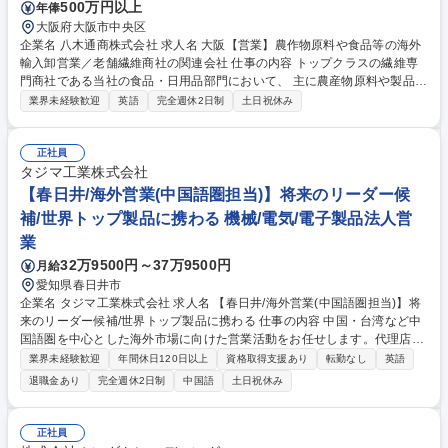
500万円以上
年俸
大阪府大阪市中央区
企業名 八木通商株式会社 求人名 大阪【営業】農作物原料や食品等の海外
輸入卸営業／老舗繊維商社の関連会社 仕事の内容 トップクラスの繊維専
門商社である当社の食品・日用品部門において、 主に農産物原料や製品、
海外仕入れから国内顧客への販売までを行っていただきます。 【業務内
業界未経験歓迎
英語
完全週休2日制
土日祝休み
容】主に農産物原料や製品を海外から仕入れ国内顧客への販売まで行って
いただきます。海外仕入先は主に中国・東南アジアですが北南米、欧州、
アフリカなどもあります。海外出張は、サプライヤーに対しての交渉や顧
正社員
客のアテンド等、必要状況に応じて行います。 ※八木通商（株）での採用
タジマ工業株式会社
後、すぐに八木通商フーズ・アンド・マテリアルズ社に出向となります。
【春日井/海外営業(中国語圏担当)】将来のリーダー候
募集職種 大阪【営業】農作物原料や食品等の海外輸入卸営業／老舗繊維商
補/世界トップ製品に携わる 機械/電気/電子製品法人営
社の関連会社
業
32万9500円～37万9500円
月給
愛知県春日井市
企業名 タジマ工業株式会社 求人名 【春日井/海外営業(中国語圏担当)】将
来のリーダー候補/世界トップ製品に携わる 仕事の内容 中国・台湾など中
国語圏を中心とした海外市場に向けた営業活動をお任せします。代理店管
理から戦略立案まで幅広く関与。語学力・分析力・積極性を活かし、グロ
業界未経験歓迎
年間休日120日以上
資格取得支援あり
転勤なし
英語
ーバルな成長に貢献できるポジションです。 【具体例】 ■海外市場戦略の
退職金あり
完全週休2日制
中国語
土日祝休み
実行：対象市場の情報収集・分析・報告 ■代理店マネジメント：販売網の
整備や最適化、関係構築 ■営業活動：商談対応・契約締結までのプロセス
支援 ■社内調整業務：各部門と連携し受注・納品をサポート ★将来海外拠
正社員
点の中核メンバーとして活躍したい方歓迎★ 募集職種 【春日井/海外営業