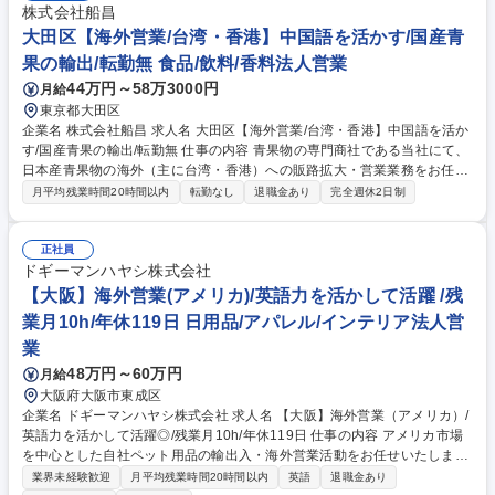
株式会社船昌
大田区【海外営業/台湾・香港】中国語を活かす/国産青
果の輸出/転勤無 食品/飲料/香料法人営業
44万円～58万3000円
月給
東京都大田区
企業名 株式会社船昌 求人名 大田区【海外営業/台湾・香港】中国語を活か
す/国産青果の輸出/転勤無 仕事の内容 青果物の専門商社である当社にて、
日本産青果物の海外（主に台湾・香港）への販路拡大・営業業務をお任せ
いたします。仕入れから販売戦略の立案、輸出実務まで一貫して携わり、
月平均残業時間20時間以内
転勤なし
退職金あり
完全週休2日制
事業成長を牽引いただきます。 入社後半年～1年は国内営業にて青果物流
通を習得。その後海外営業として以下を担当。■商談：台湾・香港の顧客
（卸・小売等）への新規開拓・既存深耕（主にオンライン）。■実務：卸
正社員
売市場や農家からの仕入れ、検疫対応、出荷手配。■企画：現地イベント
ドギーマンハヤシ株式会社
出展、産地案内、価格設計。自ら仕入れ先や販売方法を決定できる裁量の
【大阪】海外営業(アメリカ)/英語力を活かして活躍 /残
大きさが魅力。今後は東南アジア等への展開も検討中。【業務内容の変更
業月10h/年休119日 日用品/アパレル/インテリア法人営
範囲】当社の指定する業務 募集職種 大田区【海外営業/台湾・香港】中国
業
語を活かす/国産青果の輸出/転勤無
48万円～60万円
月給
大阪府大阪市東成区
企業名 ドギーマンハヤシ株式会社 求人名 【大阪】海外営業（アメリカ）/
英語力を活かして活躍◎/残業月10h/年休119日 仕事の内容 アメリカ市場
を中心とした自社ペット用品の輸出入・海外営業活動をお任せいたしま
す。市場ニーズに合わせた戦略立案から新規開拓まで、当社のブランドを
業界未経験歓迎
月平均残業時間20時間以内
英語
退職金あり