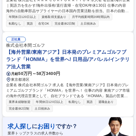
企業名 株式会社ＺＡＮＡ ＣＯＲＰＯＲＡＴＩＯＮ 求人名 名古屋/海外営業
｜英語力を生かす/海外出張有/直行直帰・在宅OK/年休130日 仕事の内容
海外の自動車部品サプライヤーの日本国内営業活動を担当。日本の自動車
産業に対し、製品を活用した改善策の提案から営業まで一貫して行い事業
年間休日120日以上
資格取得支援あり
月平均残業時間20時間以内
拡大をサポート。提案の質がモノをいうコンサル要素のある営業です。
転勤なし
英語
在宅OK
完全週休2日制
土日祝休み
【具体的には】担当サプライヤーの技術や製品を理解し、国内顧客の課題
に合わせて提案。見積作成、納期調整、品質対応に加え、海外本国と英語
を使用した会議や、新規参入に向けた戦略立案も担います。 【働き方】基
正社員
本的には在宅・客先での勤務となり、個人での裁量は非常に大きいです。
株式会社本間ゴルフ
週1回チームで、月1回全社で進捗の確認を行い計画から遅滞がないか確
【海外営業/東南アジア】日本発のプレミアムゴルフブ
認。裁量は大きいですが、個人任せにはしない働き方です。 募集職種 名
ランド「HONMA」を世界へ! 日用品/アパレル/インテリ
古屋/海外営業｜英語力を生かす/海外出張有/直行直帰・在宅OK/年休130日
ア法人営業
50万円～58万3400円
月給
東京都港区
企業名 株式会社本間ゴルフ 求人名 【海外営業/東南アジア】日本発のプレ
ミアムゴルフブランド「HONMA」を世界へ！ 仕事の内容 東南アジア市場
の海外代理店営業として、自社ブランドである「HONMA」製品の営業活
動全般をお任せします！自社工場（山形県）や親会社チーム（中国・上
業界未経験歓迎
年間休日120日以上
転勤なし
英語
退職金あり
海）と連携し、以下の業務を推進して頂きます。 ■海外代理店からの問い
完全週休2日制
土日祝休み
合わせ対応業務（納期、製品、修理等）英語でのメール、電話、オンライ
ンMTG対応■新商品情報の配信、事前受注業務■海外代理店の月間、四半
期、年間売上ターゲット進捗管理、追加売上交渉■各市場の製品売上トレ
求人探し
お困り
に
ですか？
ンド/競合分析■海外出張での現地業務 (現地イベント、会議の参加、市場
業界トップクラスの求人件数から
調査【海外出張は、2～3ヶ月に1度程度】)■代理店契約書の締結および更