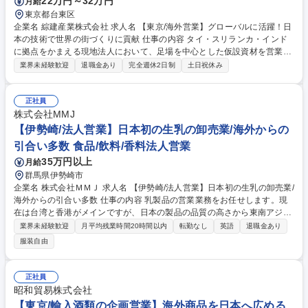
22万円～32万円
月給
東京都台東区
企業名 綜建産業株式会社 求人名 【東京/海外営業】グローバルに活躍！日
本の技術で世界の街づくりに貢献 仕事の内容 タイ・スリランカ・インド
に拠点をかまえる現地法人において、足場を中心とした仮設資材を営業し
ます。日系のゼネコン・代理店から現地ローカル企業の新規開拓まで、グ
業界未経験歓迎
退職金あり
完全週休2日制
土日祝休み
ローバルな舞台で裁量大きく活躍できます。 将来的にはリーダーとして現
地スタッフをマネジメントしましょう。 【具体的には】■日系ゼネコン・
代理店に対して仮設資材の営業、提案 ■現地営業スタッフや工場スタッフ
正社員
のマネジメント業務 ■アジア各国への営業活動、貿易業務■現地法人の新
株式会社MMJ
設や拠点展開のサポート業務 ■現地ローカル企業への既存営業および新規
【伊勢崎/法人営業】日本初の生乳の卸売業/海外からの
開拓営業 入社後1年以上は日本国内で営業業務の研修を積み、その後希望
引合い多数 食品/飲料/香料法人営業
にしたがって海外赴任となります 募集職種 【東京/海外営業】グローバル
35万円以上
月給
に活躍！日本の技術で世界の街づくりに貢献
群馬県伊勢崎市
企業名 株式会社ＭＭＪ 求人名 【伊勢崎/法人営業】日本初の生乳の卸売業/
海外からの引合い多数 仕事の内容 乳製品の営業業務をお任せします。現
在は台湾と香港がメインですが、日本の製品の品質の高さから東南アジア
などの新興国など海外からの需要も増えており、国内顧客に加えて海外顧
業界未経験歓迎
月平均残業時間20時間以内
転勤なし
英語
退職金あり
客向けの営業も担当して頂く予定。 乳製品は日持ちしずらく、日本の製品
服装自由
を海外など遠方まで届けるのが難しくなっておりますが、今後は長期間日
持ちする製品をメーカーと共同開発し、より多くの方に日本の製品を届け
られるようにしていく予定です。 募集職種 【伊勢崎/法人営業】日本初の
正社員
生乳の卸売業/海外からの引合い多数
昭和貿易株式会社
【東京/輸入酒類の企画営業】海外商品を日本へ広める