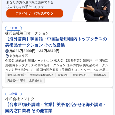
あなたの力を最大限に発揮できる
新作業■海外取引来日時対応、アテンド業務など 募集職種 【海外営業/東
求人探しをお手伝いします。
南アジア】日本発のプレミアムゴルフブランド「HONMA」を世界へ！
アドバイザーに相談する
正社員
株式会社毎日オークション
【海外営業】韓国語・中国語活用/国内トップクラスの
美術品オークション その他営業
26万2000円～34万3840円
月給
東京都江東区
企業名 株式会社毎日オークション 求人名 【海外営業】韓国語・中国語活
用/国内トップクラスの美術品オークション 仕事の内容 美術品のオークシ
ョンを行う当社にて、韓国の既存顧客（美術商やコレクター）への出品依
頼、交渉、案内をお任せします。現地での下見会に伴う出張や、来日され
業界未経験歓迎
年間休日120日以上
転勤なし
時短勤務あり
退職金あり
るお客様のアテンド、作品の状態確認等が中心です。 入社後は実務を通じ
完全週休2日制
土日祝休み
て、絵画や新作工芸など作品の知識を深めます。富裕層のお客様との折衝
を通じ、一級品の美術品を扱うプロを目指せます。 ・韓国の既存顧客（美
術商、個人コレクター等）への出品依頼、交渉 ・下見会やオークション当
正社員
日の韓国語による接客、アテンド業務 ・韓国現地での下見会運営、現地関
株式会社フジトク
係者とのコミュニケーション ※備考欄へ続く※ 募集職種 【海外営業】韓
【台東区/海外調達・営業】英語を活かせる海外調達・
国語・中国語活用/国内トップクラスの美術品オークション
国内窓口業務 その他営業