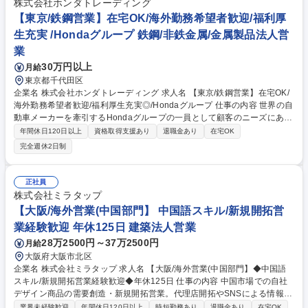
株式会社ホンダトレーディング
(中国語圏担当)】将来のリーダー候補/世界トップ製品に携わる
【東京/鉄鋼営業】在宅OK/海外勤務希望者歓迎/福利厚
生充実 /Hondaグループ 鉄鋼/非鉄金属/金属製品法人営
業
30万円以上
月給
東京都千代田区
企業名 株式会社ホンダトレーディング 求人名 【東京/鉄鋼営業】在宅OK/
海外勤務希望者歓迎/福利厚生充実◎/Hondaグループ 仕事の内容 世界の自
動車メーカーを牽引するHondaグループの一員として顧客のニーズにあっ
た商材をご提案/ご提供します。Honda向けの鉄鋼ビジネスを習得した
年間休日120日以上
資格取得支援あり
退職金あり
在宅OK
後、将来的には海外駐在員としてステップアップを予定しています。 【業
完全週休2日制
務内容】■国内・輸出、営業業務（契約、見積もり、受発注、荷繰り、出
荷手配、月次計上手配、予算予実管理）■ユーザー折衝(本田技研工業、国
内部品メーカー、海外拠点とのデリバリー手配、新規案件対応等)■鉄鋼メ
正社員
ーカー折衝(発注枠の確保、デリバリーの交渉)■新規企画の推進【当社】H
株式会社ミラタップ
ondaグループの商社として安定した経営基盤があります。海外展開にも
【大阪/海外営業(中国部門】 中国語スキル/新規開拓営
力を入れており社員の約25％が海外駐在員として活躍中。 募集職種 【東
業経験歓迎 年休125日 建築法人営業
京/鉄鋼営業】在宅OK/海外勤務希望者歓迎/福利厚生充実◎/Hondaグルー
プ
28万2500円～37万2500円
月給
大阪府大阪市北区
企業名 株式会社ミラタップ 求人名 【大阪/海外営業(中国部門】◆中国語
スキル/新規開拓営業経験歓迎◆年休125日 仕事の内容 中国市場での自社
デザイン商品の需要創造・新規開拓営業。代理店開拓やSNSによる情報発
信、EC販売の推進、現地OEM交渉など、貿易事務ではなく裁量ある営業
業界未経験歓迎
年間休日120日以上
時短勤務あり
退職金あり
在宅OK