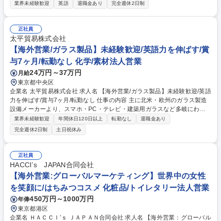
帯機器の提案営業をお任せします。 ※将来的に海外駐在の可能性有 ■国内
業界未経験歓迎
英語
退職金あり
完全週休2日制
で営業スタイルや製品知識を習得いただいた後（経験に応じて半年～約3
年）、出張ベースで海外営業をご担当いただきます。 ■エリアはインド、
東南アジアをメインとし、状況に応じて他エリア（台湾や南米等）のフォ
正社員
ローを行っていただきます。 ■出張頻度としては約3ヶ月に1回程、1週間
太平貿易株式会社
程度を目安に現地で情報収集いただくイメージです。 募集職種 【兵庫県
【海外営業/ガラス製品】未経験歓迎/英語力を伸ばす/賞
伊丹市/海外営業(タイ/東南アジア担当）】-FA機器で国内外TOPシェア‐
与7ヶ月/転勤なし 化学/素材法人営業
24万円～37万円
月給
東京都中央区
企業名 太平貿易株式会社 求人名 【海外営業/ガラス製品】未経験歓迎/英語
力を伸ばす/賞与7ヶ月/転勤なし 仕事の内容 主に北米・欧州のガラス製造
設備メーカーより、スマホ・PC・テレビ・建築用ガラスなど多岐にわた
るガラス製造設備を輸入し、国内企業に販売する営業業務です。 ■既存顧
業界未経験歓迎
年間休日120日以上
転勤なし
退職金あり
客へのルート・提案営業 ■海外サプライヤーからの仕入れ・新規開拓 ■技
完全週休2日制
土日祝休み
術者との価格調整 ■フィールドエンジニアリング業務 ■仕様打ち合わせ・
納入調整 ■海外メーカー担当者の日本出張時には通訳として同行し、顧客
との商談をサポート。メールでの情報交換から契約締結まで、英語と日本
正社員
語を駆使した国際的な営業経験を積めます。 募集職種 【海外営業/ガラス
HACCI’s JAPAN合同会社
製品】未経験歓迎/英語力を伸ばす/賞与7ヶ月/転勤なし
【海外営業:グローバルマーケティング】世界中の女性
を笑顔に/はちみつコスメ 化粧品/トイレタリー法人営業
450万円～1000万円
年俸
東京都港区
企業名 ＨＡＣＣＩ’ｓ ＪＡＰＡＮ合同会社 求人名 【海外営業：グローバル