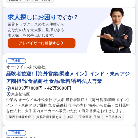
開発・提案営業又は、主に量産品における調達や内示・オーダーに伴う受
発注（デリバリー）業務を担当いただきます。顧客は国内全自動車メーカ
ー及びティア1企業が中心です。製造工場や外注先への出張もあります。
求人探し
お困り
に
ですか？
既存顧客とのやり取りがメインで、基本的に新規開拓はございません。将
業界トップクラスの求人件数から
来的には海外拠点へ赴任し、駐在員業務を行っていただく予定にしていま
あなたの力を最大限に発揮できる
す。※目安：入社1～３年後 募集職種 【自動車内装材の海外駐在営業】正
求人探しをお手伝いします。
社員登用実績100％/ベトナムで働きたい方
アドバイザーに相談する
正社員
オーウイル株式会社
経験者歓迎!【海外営業/調達メイン】インド・東南アジ
ア圏担当/食品商社 食品/飲料/香料法人営業
33万7000円～42万5000円
月給
東京都港区
企業名 オーウイル株式会社 求人名 経験者歓迎！【海外営業/調達メイン】
インド・東南アジア圏担当/食品商社 仕事の内容 海外から食品・飲料原料
を仕入れ、大手国内メーカーへ販売いただく海外営業をお任せします。入
社後一定期間はOJTで商材/商流/顧客についての理解を深めて頂きます。
業界未経験歓迎
資格取得支援あり
英語
完全週休2日制
土日祝休み
知識習得後は、海外サプライヤーからの原料調達をメイン業務とし、品
質・価格・供給安定性を見極めながら、英語を使用しての交渉および関係
構築をご担当頂きます。また販売先である国内の飲料・食品メーカーとの
正社員