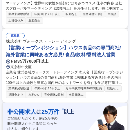
マーケティング】世界中の女性を笑顔に/はちみつコスメ 仕事の内容 当社
のグローバルマーケティング（認知向上）をお任せします。特に中国での
マーケットシェア拡大に向け、HACCIのスキンケア商品を世界に広げる一
業界未経験歓迎
年間休日120日以上
転勤なし
完全週休2日制
中国語
翼を担って頂きます。 ◇販売計画(売上動向やKPI的な販売計画以外にも、
土日祝休み
服装自由
行事・イベントに合わせたギフトセットの企画も業務としてございます)
◇販売代理店へのフォロー、ブランドレクチャー ◇制作物や在庫確保依頼
◇社内物流との連携による輸送手配 ◇海外の実店舗、またはECの運営サ
正社員
ポート業務 ◇進出予定地域のマーケットリサーチ業務 ◇海外の進出予定
株式会社ヴォークス・トレーディング
地域における販売許認可申請業務 ◇現地販売店スタッフへのレクチャー
【営業/オープンポジション】ハウス食品Gの専門商社/
募集職種 【海外営業：グローバルマーケティング】世界中の女性を笑顔
海外営業に興味ある方必見! 食品/飲料/香料法人営業
に/はちみつコスメ
35万7000円以上
月給
東京都中央区
企業名 株式会社ヴォークス・トレーディング 求人名 【営業/オープンポジ
ション】ハウス食品Gの専門商社/海外営業に興味ある方必見! 仕事の内容
100年以上の経験と豊富な国内外のネットワークを有する食品専門商社で
ある当社にて、営業社員を募集します。応募後、求職者様のご経験や適性
業界未経験歓迎
年間休日120日以上
月平均残業時間20時間以内
転勤なし
に合わせた営業のポジションを打診いたします。 【業務例】仕入れ(国
退職金あり
在宅OK
完全週休2日制
土日祝休み
内・輸入)から販売(国内・輸出)に関する提案・開発営業から生産→加工→
輸入→販売までを一貫してお任せします。クライアントの要望をくみと
り、商品開発の提案なども行っていただき品質管理の向上のため工場や品
※
非公開求人
25
万件
は
以上
質保証部と連携していただきます。【商材例】■お米や小麦 ■フルーツか
ご登録いただくと、約
25
万件の
ら冷凍野菜 ■わさび、にんにく、生姜などの香辛料の原材料 ■香辛料・ハ
非公開求人からご希望に沿った
ーブ・精油 ■生鮮野菜等、事業部による 募集職種 【営業/オープンポジシ
求人をご紹介します。
ョン】ハウス食品Gの専門商社/海外営業に興味ある方必見!