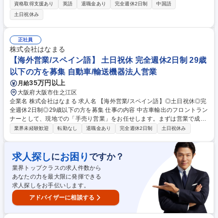
担当いただきます。既存深耕から新規開拓、企画提案、商品設計、生産管
資格取得支援あり
英語
退職金あり
完全週休2日制
中国語
理、輸出入対応まで幅広く活躍できるポジションです。 【業務内容】 ・
土日祝休み
中華圏顧客へのルート営業 ・中華圏新規顧客の開拓 ・新規取引先の企画
提案・受注促進 ・新製品の提案、見積作成・製品 ・商品の輸出入業務・
市場動向、競合情報の収集・分析 募集職種 [大阪]海外営業※中華圏向け
正社員
（メンバー）／国内トップクラス化粧品OEMメーカー
株式会社はなまる
【海外営業/スペイン語】 土日祝休 完全週休2日制 29歳
以下の方を募集 自動車/輸送機器法人営業
35万円以上
月給
大阪府大阪市住之江区
企業名 株式会社はなまる 求人名 【海外営業/スペイン語】◎土日祝休◎完
全週休2日制◎29歳以下の方を募集 仕事の内容 中古車輸出のフロントラン
ナーとして、現地での「手売り営業」をお任せします。まずは営業で成果
を出していただき、ゆくゆくはチームを統括し、販売戦略の企画・考案に
業界未経験歓迎
転勤なし
退職金あり
完全週休2日制
土日祝休み
も携わっていただくことを期待しています。 【入社後お任せする業務】 ■
現地開拓営業：3週間単位の海外出張を通じ、現地ディーラー等への直接
アプローチ、関係構築、販売を行います。 【将来的にお任せする業務】 ■
求人探し
お困り
に
ですか？
販売戦略： 自社ECサイトの改修に合わせ、Webとリアルを融合させた販
業界トップクラスの求人件数から
売促進を企画・実行します。 募集職種 【海外営業/スペイン語】◎土日祝
あなたの力を最大限に発揮できる
休◎完全週休2日制◎29歳以下の方を募集
求人探しをお手伝いします。
アドバイザーに相談する