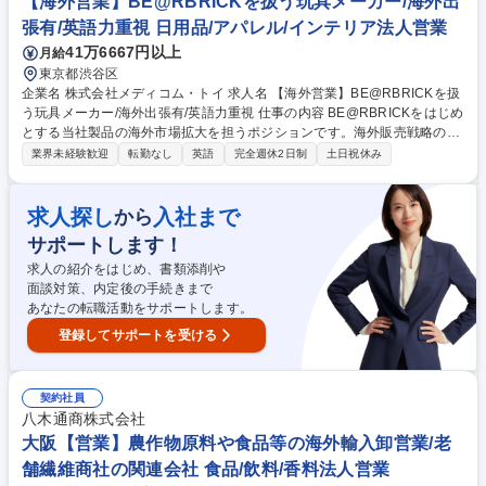
【海外営業】BE@RBRICKを扱う玩具メーカー/海外出
業(台湾・韓国開拓)】完全週休2日制/急成長SaaS
張有/英語力重視 日用品/アパレル/インテリア法人営業
41万6667円以上
月給
東京都渋谷区
企業名 株式会社メディコム・トイ 求人名 【海外営業】BE@RBRICKを扱
う玩具メーカー/海外出張有/英語力重視 仕事の内容 BE@RBRICKをはじめ
とする当社製品の海外市場拡大を担うポジションです。海外販売戦略の立
案、既存取引先への営業活動、新規市場・取引先の開拓、ブランド価値向
業界未経験歓迎
転勤なし
英語
完全週休2日制
土日祝休み
上に向けたマーケティング活動などをお任せします。 ■海外営業・事業開
発：海外販売戦略の立案および実行、既存取引先への販促 ■ブランドマー
ケティング：ブランド価値向上に向けたマーケティング施策の企画、海外
求人探し
入社まで
から
パートナーと連携したプロモーション施策の推進 ■貿易・営業サポート業
サポートします！
務：輸出入に関する各種事務対応 ■海外出張：中国、アメリカ、アジア、
欧州などにある取引先訪問、商談、市場調査 募集職種 【海外営業】BE@
求人の紹介をはじめ、書類添削や
RBRICKを扱う玩具メーカー/海外出張有/英語力重視
面談対策、内定後の手続きまで
あなたの転職活動をサポートします。
登録してサポートを受ける
契約社員
八木通商株式会社
大阪【営業】農作物原料や食品等の海外輸入卸営業/老
舗繊維商社の関連会社 食品/飲料/香料法人営業