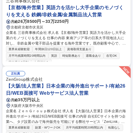
交渉・折衝もご担当頂きます。（業務の比率は調達業務70％、販売業務3
三谷商事株式会社
0％の想定です。） 仕入先：インドをはじめとするアジア圏のサプライヤ
【京都/海外営業】英語力を活かし大手企業のモノづく
ー 商材：マンゴーをはじめとするトロピカルフルーツの加工品や茶葉等
りを支える 鉄鋼/非鉄金属/金属製品法人営業
募集職種 経験者歓迎！【海外営業/調達メイン】インド・東南アジア圏担
26万8500円～33万2250円
月給
当/食品商社
京都府京都市伏見区
企業名 三谷商事株式会社 求人名 【京都/海外営業】英語力を活かし大手企
業のモノづくりを支える 仕事の内容 東南アジア等の日系大手現地法人に
対し、非鉄金属や電子部品を提案する海外営業です。既存顧客中心で、顧
客の要望に基づき仕入先等から最適な部材を調達します。 入社後は国内の
業界未経験歓迎
年間休日120日以上
資格取得支援あり
既存顧客から担当し、徐々に東南アジア等の大手企業現地法人の担当へ移
月平均残業時間20時間以内
英語
時短勤務あり
退職金あり
在宅OK
行します。既存顧客への提案だけでなく、新規開拓もお任せします。材料
完全週休2日制
土日祝休み
調達は日本国内からの手配・輸出がメインですが、中国子会社と連携した
現地調達も可能であり、国内外から幅広く最適な提案ができる点が強みで
正社員
す。月1回～数ヶ月に1回程度の海外出張（約1週間）とオンライン会議を
ZenGroup株式会社
併用し、グローバルに活躍できる環境です。 募集職種 【京都/海外営業】
【大阪/法人営業】日本企業の海外進出サポート/有給26
英語力を活かし大手企業のモノづくりを支える
日/WEB面接可 Webサービス法人営業
35万円以上
月給
大阪府大阪市中央区
企業名 ＺｅｎＧｒｏｕｐ株式会社 求人名 【大阪/法人営業】日本企業の海
外進出サポート/有給26日/WEB面接可 仕事の内容 自社ECサイトを持つ企
業へ、タグ設置のみで海外販売を可能にする弊社サービス「ZenLink」を
提案します。初期費用無料で導入ハードルが低く、提案から導入サポート
業界未経験歓迎
副業・WワークOK
月平均残業時間20時間以内
転勤なし
まで越境ECの事業成長を伴走する営業職です。 「日本の優れた商品を世