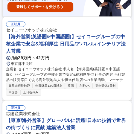
登録してサポートを受ける
正社員
セイコーウオッチ株式会社
【海外営業(英語圏&中国語圏)】セイコーグループの中
核企業で安定&福利厚生 日用品/アパレル/インテリア法
人営業
29万円～42万円
月給
東京都中央区
企業名 セイコーウオッチ株式会社 求人名 【海外営業(英語圏＆中国語
圏)】セイコーグループの中核企業で安定&福利厚生◎ 仕事の内容 当社製
品の販売窓口である海外現地法人や担当代理店への営業活動、マーケティ
ング立案・推進をお任せします。海外現地法人と協働で、流通政策/商品政
業界未経験歓迎
年間休日120日以上
英語
在宅OK
完全週休2日制
策/マーケティング政策等の計画及び推進、高級流通の開拓やロ ーカル店
中国語
土日祝休み
舗とのパートナーシップ強化も行います。アジア/北米/豪州/欧州/中近東/中
南米のいずれかを担当いただきます。入社後は本社での勤務が基本です
が、将来的に海外現地法人での駐在可能性がございます。■現地法人や代
正社員
理店の予算立案/予算管理■イベント・マーケティングサポート■各国・エ
綜建産業株式会社
リア特注モデルの推進■定期MTGの推進(売上計画/販売計画)■売上拡大の為
【東京/海外営業】グローバルに活躍!日本の技術で世界
の販売プラン作成■本社他部門との調整、折衝業務 募集職種 【海外営業
の街づくりに貢献 建築法人営業
(英語圏＆中国語圏)】セイコーグループの中核企業で安定&福利厚生◎