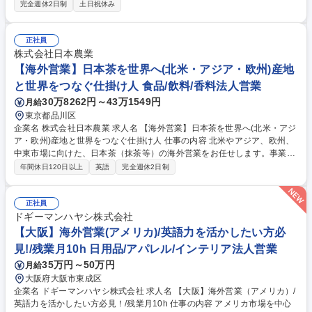
世界へ広め、市場を切り拓く裁量あるポジションです。 ・アメリカ市場の
完全週休2日制
土日祝休み
新規顧客開拓および既存顧客対応 ・英語を用いた輸出入実務、商談、現地
の市場調査 ・展示会への出展、運営、海外現地法人との連携（将来的に海
外勤務の可能性あり） 【働き方】原則OJTで丁寧にサポートします。月残
正社員
業平均10時間程度と少なく、プライベートを大切にしながら、語学力を駆
株式会社日本農業
使してスピード感のあるグローバルビジネスに挑戦可能です。 募集職種
【海外営業】日本茶を世界へ(北米・アジア・欧州)産地
【大阪】海外営業（アメリカ）/英語力を活かして活躍◎/残業月10h/年休1
と世界をつなぐ仕掛け人 食品/飲料/香料法人営業
19日
30万8262円～43万1549円
月給
東京都品川区
企業名 株式会社日本農業 求人名 【海外営業】日本茶を世界へ(北米・アジ
ア・欧州)産地と世界をつなぐ仕掛け人 仕事の内容 北米やアジア、欧州、
中東市場に向けた、日本茶（抹茶等）の海外営業をお任せします。事業責
任者と密に連携し、新規市場の開拓から既存顧客（スペシャリティカフェ
年間休日120日以上
英語
完全週休2日制
等）の深耕まで幅広く担当するポジションです。 世界的な抹茶・日本茶需
要の高まりに対し、供給が追いついていない程の強い追い風が吹いていま
す。2024年立ち上げの本事業は順調に拡大中。■新規開拓：アジア,中東,
正社員
欧州の市場調査/現地展示会への参加/ディストリビューター等への商談 ■
ドギーマンハヤシ株式会社
既存拡大：北米のカフェ向けB2B営業/現地訪問・サンプリング/関係構築/
【大阪】海外営業(アメリカ)/英語力を活かしたい方必
リピート管理■営業基盤構築：見込み顧客リスト・提案資料・見積書の作
見!/残業月10h 日用品/アパレル/インテリア法人営業
成、社内供給チームや国内お茶産地との連携 募集職種 【海外営業】日本
35万円～50万円
月給
茶を世界へ(北米・アジア・欧州)産地と世界をつなぐ仕掛け人
大阪府大阪市東成区
企業名 ドギーマンハヤシ株式会社 求人名 【大阪】海外営業（アメリカ）/
英語力を活かしたい方必見！/残業月10h 仕事の内容 アメリカ市場を中心