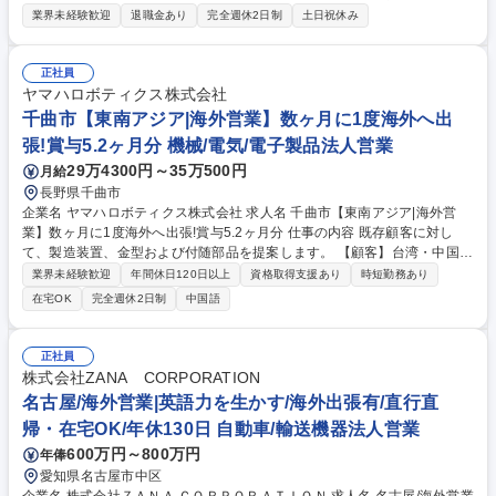
ます。日系のゼネコン・代理店から現地ローカル企業の新規開拓まで、グ
業界未経験歓迎
退職金あり
完全週休2日制
土日祝休み
ローバルな舞台で裁量大きく活躍できます。 将来的にはリーダーとして現
地スタッフをマネジメントしましょう。 【具体的には】■日系ゼネコン・
代理店に対して仮設資材の営業、提案 ■現地営業スタッフや工場スタッフ
正社員
のマネジメント業務 ■アジア各国への営業活動、貿易業務■現地法人の新
ヤマハロボティクス株式会社
設や拠点展開のサポート業務 ■現地ローカル企業への既存営業および新規
千曲市【東南アジア|海外営業】数ヶ月に1度海外へ出
開拓営業 入社後1年以上は日本国内で営業業務の研修を積み、その後希望
張!賞与5.2ヶ月分 機械/電気/電子製品法人営業
にしたがって海外赴任となります 募集職種 【大阪/海外営業】グローバル
29万4300円～35万500円
月給
に活躍！日本の技術で世界の街づくりに貢献
長野県千曲市
企業名 ヤマハロボティクス株式会社 求人名 千曲市【東南アジア|海外営
業】数ヶ月に1度海外へ出張!賞与5.2ヶ月分 仕事の内容 既存顧客に対し
て、製造装置、金型および付随部品を提案します。 【顧客】台湾・中国・
東南アジア・米国・欧州エリアの世界的大手半導体メーカーが大半であ
業界未経験歓迎
年間休日120日以上
資格取得支援あり
時短勤務あり
り、海外代理店を通した営業活動もあります。 【具体的には】お客様の情
在宅OK
完全週休2日制
中国語
報収集・与信管理から、製品・技術の提案、価格交渉、社内調整、海外拠
点との連携などをお任せします。 【担当エリア】過去の業務経験や得意な
言語に合わせて決定します。 【出張】商談や新規案件の技術提案の際に海
正社員
外出張が発生します。案件によりますが、2～3ヶ月に1回、1週間～数週
株式会社ZANA CORPORATION
間滞在します。進捗管理はオンラインで実施します。 募集職種 千曲市
名古屋/海外営業|英語力を生かす/海外出張有/直行直
【東南アジア|海外営業】数ヶ月に1度海外へ出張!賞与5.2ヶ月分
帰・在宅OK/年休130日 自動車/輸送機器法人営業
600万円～800万円
年俸
愛知県名古屋市中区