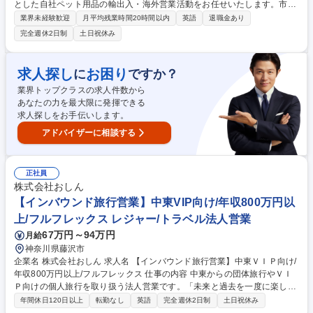
とした自社ペット用品の輸出入・海外営業活動をお任せいたします。市場
ニーズに合わせた戦略立案から新規開拓まで、ドギーマンブランドを世界
業界未経験歓迎
月平均残業時間20時間以内
英語
退職金あり
へ広め、市場を切り拓く裁量あるポジションです。 【具体的には】 ・ア
完全週休2日制
土日祝休み
メリカ市場の新規顧客開拓および既存顧客対応 ・英語を用いた輸出入実
務、商談、現地の市場調査 ・展示会への出展、運営、海外現地法人との連
携（将来的に海外勤務の可能性あり） 募集職種 【大阪】海外営業（アメ
求人探し
お困り
に
ですか？
リカ）/英語力を活かしたい方必見！/残業月10h
業界トップクラスの求人件数から
あなたの力を最大限に発揮できる
求人探しをお手伝いします。
アドバイザーに相談する
正社員
株式会社おしん
【インバウンド旅行営業】中東VIP向け/年収800万円以
上/フルフレックス レジャー/トラベル法人営業
67万円～94万円
月給
神奈川県藤沢市
企業名 株式会社おしん 求人名 【インバウンド旅行営業】中東ＶＩＰ向け/
年収800万円以上/フルフレックス 仕事の内容 中東からの団体旅行やＶＩ
Ｐ向けの個人旅行を取り扱う法人営業です。「未来と過去を一度に楽しむ
日本の旅」をテーマにした独自ツアーのご要望ヒアリングから提案、手配
年間休日120日以上
転勤なし
英語
完全週休2日制
土日祝休み
チームの管理までをお任せします。 インバウンド専門の旅行会社で、海外