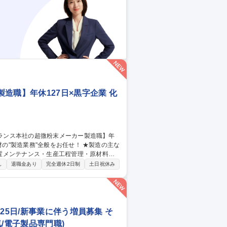
必需品◎ 募集職種 未経験歓
造職】年休127日×黒字企業 化
置メンテナンス・生産工程管理・原材料発
し
退職金あり
完全週休2日制
土日祝休み
】近年のモノづくりは表面を平に、ピカピカ
く研磨剤を研究/開発します。これが「化学
等だけでなく色々なデバイスを製造する際に
ーカー製造職】年休127日×黒字企業
25日/新事業に伴う増員募集 そ
/電子製品専門職)