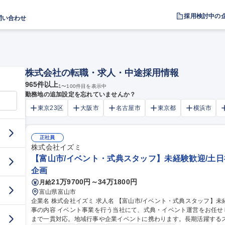
採用検討中の
問い合わせ
株式会社の転職・求人・中途採用情報
965
件以上
1
〜
100
件目を表示中
勤務地の追加設定を忘れていませんか？
東京23区
大阪市
名古屋市
東京都
横浜市
正社員
株式会社イズミ
【富山市/イベント・式典スタッフ】未経験歓迎/土日祝
企画
21万9700円～34万1800円
月給
富山県富山市
企業名 株式会社イズミ 求人名 【富山市/イベント・式典スタッフ】未経験歓迎／土日祝休／賞与年2回/転勤無 仕
事の内容 イベント事業を行う当社にて、式典・イベント運営をお任せ
まで一貫対応。地域行事や企業イベントに携わります。長期活躍するスタッ