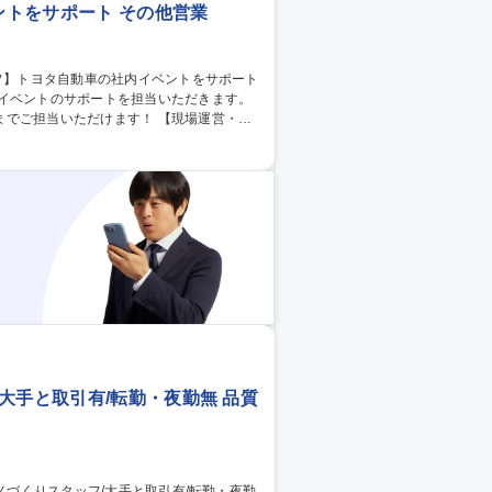
トをサポート その他営業
内イベントのサポートを担当いただきます。
ただけます！ 【現場運営・設
動車担当者のサポート） 【企画・事務サポー
職種 【イベント運営ス
大手と取引有/転勤・夜勤無 品質