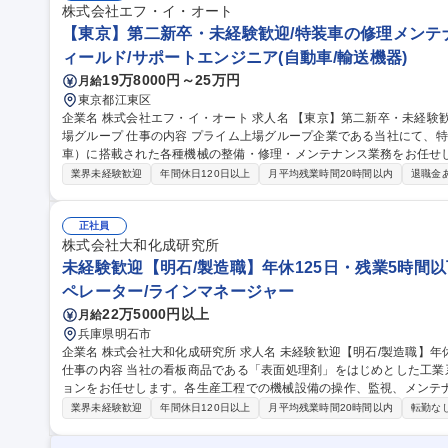
経験歓迎
株式会社エフ・イ・オート
【東京】第二新卒・未経験歓迎/特装車の修理メンテナ
ィールド/サポートエンジニア(自動車/輸送機器)
19万8000円～25万円
月給
東京都江東区
企業名 株式会社エフ・イ・オート 求人名 【東京】第二新卒・未経験歓迎/特装車の修理メンテナンス/プライム上
場グループ 仕事の内容 プライム上場グループ企業である当社にて、特装車（トラック・タンクローリなど働く
車）に搭載された各種機械の整備・修理・メンテナンス業務をお任せ
しております！ 【1日の流れ】8:30に出社後、午前は朝礼で作業内容を確認し、担当車両の整備や点検を開始。ベ
業界未経験歓迎
年間休日120日以上
月平均残業時間20時間以内
退職金
テラン社員と2名体制で作業を進め、必要に応じて塗装や油圧機器の
作業の続き、別車両の対応を実施。納車前の最終チェックや翌日の準備も
く、残業も月10時間程度と働きやすい環境です。親会社の技能研修や
正社員
募集職種 【東京】第二新卒・未経験歓迎/特装車の修理メンテナンス/
株式会社大和化成研究所
未経験歓迎【明石/製造職】年休125日・残業5時間以
ペレーター/ラインマネージャー
22万5000円以上
月給
兵庫県明石市
企業名 株式会社大和化成研究所 求人名 未経験歓迎【明石/製造職】年休125日・残業5時間以下/優良化学メーカー
仕事の内容 当社の看板商品である「表面処理剤」をはじめとした工
ョンをお任せします。各生産工程での機械設備の操作、監視、メンテナン
体的には】■「表面処理剤」や「紫外線吸収剤」の原料を大きな釜に
業界未経験歓迎
年間休日120日以上
月平均残業時間20時間以内
転勤な
後、クライアントの用途に応じて固形・液体として取り出し袋や箱に詰
遠心分離機などの機械操作もございますが、安全に丁寧に指導するの