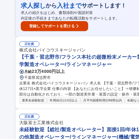
るようになります！ 【製品用途】半導体の表面処理や光学レンズに使用される技術的
求人探し
入社まで
から
サポートします！
迎【明石/製造職】年休125日・残業5時間以下/優良化学メーカー
求人の紹介をはじめ、書類添削や面談対策
内定後の手続きまであなたの転職活動をサポートします。
登録してサポートを受ける
正社員
株式会社バイコウスキージャパン
【千葉・習志野市/フランス本社の超微粉末メーカー製
学製造オペレーター/ラインマネージャー
23万4000円以上
月給
千葉県習志野市
企業名 株式会社バイコウスキージャパン 求人名 【千葉・習志野市/フランス本社の超微粉末メーカー製造職】年
休127日×黒字企業 仕事の内容 【あなたにお任せしたいこと】⇒研磨材の"製造業務"全般をお任せ！ ★製造の主な
部分は自動化されており、一部の製造実作業・装置の設定・操作・装
注補助等を行います。 【どんな役割?】■顧客の注文を受ける⇒■要望に応じ製造量・製品に合わせ、生産工程管
業界未経験歓迎
年間休日120日以上
月平均残業時間20時間以内
転勤な
理や装置を操作し、研磨材となる製品を製造。 【そもそも研磨とは?
の鏡面にするといった要望が高い精度で要求され、粉と化学の力で磨
機械研磨（CMP）」です。 【どんなものに使われる?】スマホやPC
正社員
大阪富士工業株式会社
使われる。 募集職種 【千葉・習志野市/フランス本社の超微粉末メ
未経験歓迎【総社/製造オペレーター】面接1回/年休1
の他製造オペレーター/ラインマネージャー(機械/電気