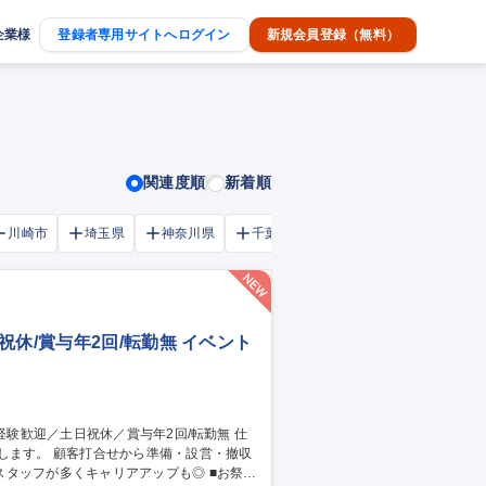
企業様
登録者専用サイトへログイン
新規会員登録（無料）
関連度順
新着順
川崎市
埼玉県
神奈川県
千葉市
大阪府
千葉県
休/賞与年2回/転勤無 イベント
します。 顧客打合せから準備・設営・撤収
フが多くキャリアアップも◎ ■お祭