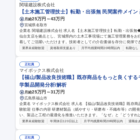
関場建設株式会社
【土木施工管理技士】転勤・出張無 民間案件メイン 
25万円～43万円
月給
宮城県名取市
企業名 関場建設株式会社 求人名 【土木施工管理技士】転勤・出張無◆民間案件メイン◆残業月10h程 仕事の内容
仙台支店を拠点とし、宮城県内の土木工事現場にて施工管理業務をお
着してご活躍いただけます。技術者としての介在価値を存分に発揮できる環境です。 募集職
士】転勤・出張無◆民間案件メイン◆残業月10h程
業界未経験歓迎
資格取得支援あり
月平均残業時間20時間以内
転勤なし
正社員
マイポックス株式会社
【福山/製品改良技術職】既存商品をもっと良くするモ
学製品開発分析/解析
25万円～31万円
月給
広島県福山市
企業名 マイポックス株式会社 求人名 【福山/製品改良技術職】既存商品をもっと良くするモノづくりの仕事/未経
験歓迎 仕事の内容 研磨材製品（紙やすり・研磨布・不織布等）の開発から量産立ち上げ、改良までを一貫して担
い、製品と工程の最適化を推進いただきます。「なぜ」と「どうすれ
磨きます。 新規開発20％、既存改良80％の割合で、現場に近い立場でモノづくりの手応えをダイレクトに実感で
業界未経験歓迎
年間休日120日以上
月平均残業時間20時間以内
退職金
きる、やりがいの大きい環境です。 ■顧客ニーズに基づくラボでの実
プおよび量産工程への落とし込み ■樹脂や砥粒などの材料配合条件の
良 ■技術的対応および改善提案 募集職種 【福山/製品改良技術職】既存商品をもっと良くするモノづくりの仕事/未
正社員