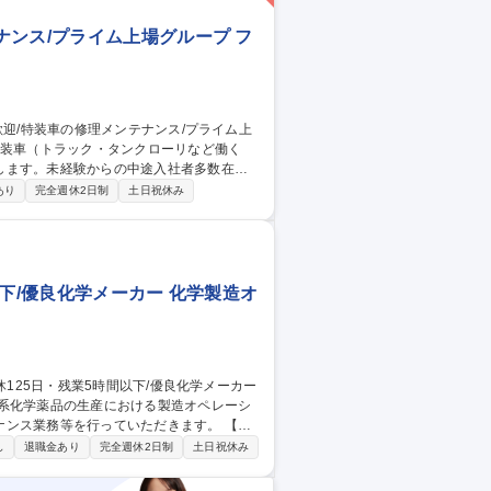
ンス/プライム上場グループ フ
します。未経験からの中途入社者多数在籍
あり
完全週休2日制
土日祝休み
分解整備も行います。昼休憩後、午後は午前
行い、17:30に終業。事務作業は少な
社内通信教育（奨励金制度あり）も充実！
プライム上場グループ
下/優良化学メーカー 化学製造オ
業系化学薬品の生産における製造オペレーシ
ス業務等を行っていただきます。 【具
仕込み、機械操作により攪拌します。その
し
退職金あり
完全週休2日制
土日祝休み
める作業までをお任せします。 ■反応釜や
で未経験の方でも問題なく簡単に操作でき