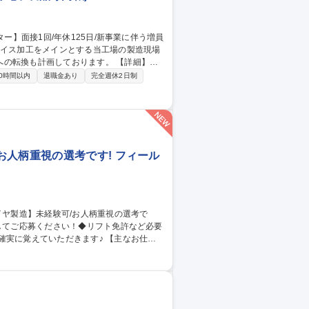
も計画しております。 【詳細】マ
合金、セラミックス等の高価格な素材のス
0時間以内
退職金あり
完全週休2日制
ダーメイドのような製造工程のを経験する
方をお待ちしております。 募集職種
伴う増員募集
お人柄重視の選考です! フィール
えていただきます♪ 【主なお仕
へのタイヤのはめ替え） ・リトレッドタイヤ
業→穴埋） ・タイヤ配達、社内機器メンテ
・再生タイヤ製造】未経験可/お人柄重視の選考です！