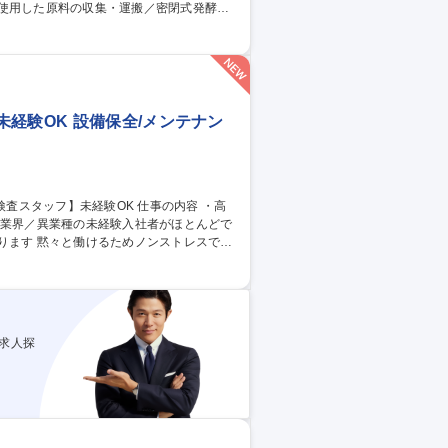
常点検・清掃など。 【やりがい】卵づくり
業や環境負荷低減にも貢献できます。 募
重機経験歓迎
経験OK 設備保全/メンテナン
ります 黙々と働けるためノンストレスで働
就業しており、資格取得も進みます 【業務
区【高圧ガス・LPガス容器検査スタッフ】未経験OK
求人探