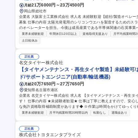
21万6000円～23万4500円
月給
岡山県総社市
企業名 大阪富士工業株式会社 求人名 未経験歓迎【総社/製造オペレーター】面接1回/年休125日/新事業に伴う増員
募集 仕事の内容 太陽光発電用のシリコンウエハを製造するためのスライス加工をメインとする当工場の製造現場
のオペレーターを担当。今後は成長産業である半導体関連の石英事業への転換
ルチワイヤーソーを主とした各種切断装置により樹脂、ガラス、超硬
業界未経験歓迎
年間休日120日以上
資格取得支援あり
月平均残業時間2
ライス加工を請け負っています。一品一品異なる製品に対応するオー
土日祝休み
ことができます。 新しい分野への挑戦となりますのでチャレンジ精神旺盛な
未経験歓迎【総社/製造オペレーター】面接1回/年休125日/新事業に
正社員
名交タイヤー株式会社
【タイヤメンテナンス・再生タイヤ製造】未経験可/
ド/サポートエンジニア(自動車/輸送機器)
20万7650円～27万7650円
月給
愛知県名古屋市港区
企業名 名交タイヤー株式会社 求人名 【タイヤメンテナンス・再生タイヤ製造】未経験可/お人柄重視の選考で
す！ 仕事の内容 ★未経験者歓迎★ 仕事は丁寧に教えますので、安心してご応募ください！◆リフト免許など必要
な免許資格取得補助制度があります◆ ※作業は時間をかけてゆっくり確実に覚
事】 ・車両のタイヤメンテナンス （車両からのタイヤ脱着・ホイル
業界未経験歓迎
月平均残業時間20時間以内
転勤なし
退職金あり
（再生タイヤ）の製造 （タイヤ洗浄→バフ面清掃→ゴム貼り・接着作
ナンス、社内清掃など。 募集職種 【タイヤメンテナンス
正社員
株式会社トヨタエンタプライズ