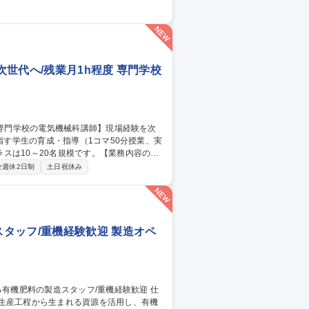
起工式などの式典準備（様式に沿った設営）
主催者の要望確認とスケジュール提案 ■イ
世代へ/残業月1h程度 専門学校
スは10～20名規模です。【業務内容の変
全週休2日制
土日祝休み
ャンパス対応（月1～2回土曜／手当か振休
電気機
タッフ/重機経験歓迎 製造オペ
の生産工程から生まれる資源を活用し、有機