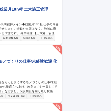
残業月10h程 土木施工管理
任せします。転勤や出張はなく、地域に密
種 【土木施工管理技
時短勤務あり
退職金あり
土日祝休み
ノづくりの仕事/未経験歓迎 化
ば」を追求し、仮説検証を繰り返し技術を
あり
完全週休2日制
土日祝休み
験・試作・製品設計 ■試作品のスケールアッ
最適化 ■砥石配置やペレット組成の設計・改