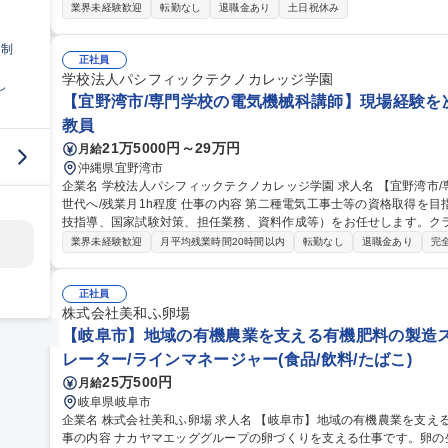
り・企業行事・市町村イベントの打合せ・提案・進行補助 ■地鎮祭・
業界未経験歓迎
転勤なし
退職金あり
土日祝休み
■物品調達や会場設営、撤収作業の管理（荷物を運ぶ作業等もあり） ■
ベント全体の安全管理・品質チェック ■社内外との調整業務 募集職種 【富山市/イベント・式典スタッフ】未経験
日制
歓迎／土日祝休／賞与年2回/転勤無
正社員
学校法人パシフィックテクノカレッジ学園
し
【宜野湾市/専門学校の電気機械科講師】現場経験を次
教員
21万5000円～29万円
月給
沖縄県宜野湾市
企業名 学校法人パシフィックテクノカレッジ学園 求人名 【宜野湾市/専門学校の電気機械科講師】現場経験を次
世代へ/残業月1h程度 仕事の内容 第二種電気工事士等の資格取得を目指す学生の育成・指導（1コマ50分授業、実
技指導、国家試験対策、担任業務、資料作成等）をお任せします。クラ
更範囲】変更なし ■電気機械科における授業・実技指導（1コマ50分） ■国家試験対策指導 ■クラス担任業務（10
業界未経験歓迎
月平均残業時間20時間以内
転勤なし
退職金あり
完
～20名程度の少人数クラス／生活指導・就職サポート） ■オープンキ
支給）■授業関連の資料作成・出席管理等 【育成体制】入社後最低半年～1年程度は既存講師のサポートからスタ
ートし、模擬授業を経て教壇に立つ流れのため教員未経験でも安心です。 募集職種 【宜野湾市/専門学校の
正社員
械科講師】現場経験を次世代へ/残業月1h程度
株式会社美和ふ卵場
【岐阜市】地域の有機農業を支える有機肥料の製造ス
レーター/ラインマネージャー(食品/飲料/たばこ)
25万500円
月給
岐阜県岐阜市
企業名 株式会社美和ふ卵場 求人名 【岐阜市】地域の有機農業を支える有機肥料の製造スタッフ/重機経験歓迎 仕
事の内容 ナカヤマエッググループの卵づくりを支える仕事です。卵