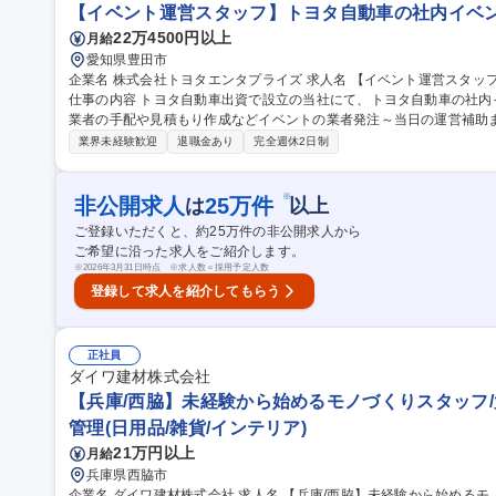
【イベント運営スタッフ】トヨタ自動車の社内イベン
22万4500円以上
月給
愛知県豊田市
企業名 株式会社トヨタエンタプライズ 求人名 【イベント運営スタッフ】トヨタ自動車の社内イベントをサポート
仕事の内容 トヨタ自動車出資で設立の当社にて、トヨタ自動車の社
業者の手配や見積もり作成などイベントの業者発注～当日の運営補助までご担当い
営】 ■会場設営、什器移動（業者が行います） ■現場対応（トヨタ自
業界未経験歓迎
退職金あり
完全週休2日制
ト】 ■レイアウト検討、提案■見積書、発注書の作成 ■顧客、協力業者との打ち合わせ 募集
タッフ】トヨタ自動車の社内イベントをサポート
※
非公開求人
25
万件
は
以上
ご登録いただくと、約
25
万件の非公開求人から
ご希望に沿った求人をご紹介します。
※
2026年3月31日時点 ※求人数＝採用予定人数
登録して求人を紹介してもらう
正社員
ダイワ建材株式会社
【兵庫/西脇】未経験から始めるモノづくりスタッフ/
管理(日用品/雑貨/インテリア)
21万円以上
月給
兵庫県西脇市
企業名 ダイワ建材株式会社 求人名 【兵庫/西脇】未経験から始めるモノづくりスタッフ/大手と取引有/転勤・夜勤