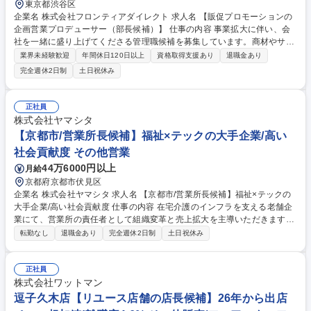
東京都渋谷区
企業名 株式会社フロンティアダイレクト 求人名 【販促プロモーションの
企画営業プロデューサー（部長候補）】 仕事の内容 事業拡大に伴い、会
社を一緒に盛り上げてくださる管理職候補を募集しています。商材やサー
ビス、売り場づくり等のセールスプロモーションにおける企画提案・運営
業界未経験歓迎
年間休日120日以上
資格取得支援あり
退職金あり
やチームのマネジメントのすべてをお任せします。 ■クライアント課題の
完全週休2日制
土日祝休み
特定とSP戦略の立案■リアル・体験型プロモーションの全体設計■現場パ
フォーマンスの数値管理とPDCA■大規模プロジェクトの進行管理・リソ
ース最適化■組織マネジメントとグループ間シナジーの創出■施設・プラッ
正社員
トフォーマーとの交渉・連携■チームメンバー(5～8名程)のマネジメント
株式会社ヤマシタ
等 募集職種 【販促プロモーションの企画営業プロデューサー（部長候
【京都市/営業所長候補】福祉×テックの大手企業/高い
補）】
社会貢献度 その他営業
44万6000円以上
月給
京都府京都市伏見区
企業名 株式会社ヤマシタ 求人名 【京都市/営業所長候補】福祉×テックの
大手企業/高い社会貢献度 仕事の内容 在宅介護のインフラを支える老舗企
業にて、営業所の責任者として組織変革と売上拡大を主導いただきます。
30名規模の組織運営と年率15％以上の拠点成長、採用や拠点開発、M&A
転勤なし
退職金あり
完全週休2日制
土日祝休み
等裁量広くお任せします。 現場の裁量が大きく、経営に近い視点で拠点の
「変革」と「成長」をリードする役割を担います【具体的には】■30名規
模の拠点の売上シェアNo.1実現に向けた戦略立案■年率15％成長を目標と
正社員
した中途採用、新規出店、M&Aの推進■データに基づく業務改善と生産性
株式会社ワットマン
向上、新サービスの企画実行■ビジョンの浸透とメンバーの育成・評価
逗子久木店【リユース店舗の店長候補】26年から出店
【業務の変更範囲】：当社業務全般 募集職種 【京都市/営業所長候補】福