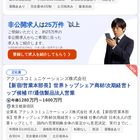
律的に進めていただきます。 ■事業構想・計画の情報収集と論点整理■各
退職金あり
完全週休2日制
土日祝休み
服装自由
プロジェクトの目的整理・タスク分解・スケジュール設計■市場・競合・
制度リサーチ■関係部門・外部パートナーとの調整■事業計画書・企画資
料・実行計画の作成■海外展開プロジェクトの運営サポート 【採用背景】
※
非公開求人
25
万件
は
以上
現在事業構想の検討、論点整理、部門間調整といった思考負荷が本部長個
ご登録いただくと、約
25
万件の
人に集中しており、構想段階から補佐できるポジションの新設を検討して
非公開求人からご希望に沿った
います。 募集職種 【渋谷本社｜IP推進本部長補佐】事業計画をカタチ
求人をご紹介します。
に！/転勤無/フレックス◎
※
2026年3月31日時点 ※求人数＝採用予定人数
登録して求人を紹介してもらう
正社員
アクシスコミュニケーションズ株式会社
【新宿/営業本部長】世界トップシェア商材/次期経営ト
ップ候補 IT/通信製品法人営業
1280万円～1600万円
年俸
東京都新宿区
企業名 アクシスコミュニケーションズ株式会社 求人名 【新宿/営業本部
長】世界トップシェア商材/次期経営トップ候補 仕事の内容 日本法人の営
業トップとして、国内の営業戦略全体の策定から意思決定、実行までに全
責任を負います。最大のミッションは日本市場と本社の「戦略的な架け
年間休日120日以上
資格取得支援あり
転勤なし
英語
退職金あり
橋」となり、強固な信頼とリソースを引き出すことです 【具体的には】■
在宅OK
完全週休2日制
土日祝休み