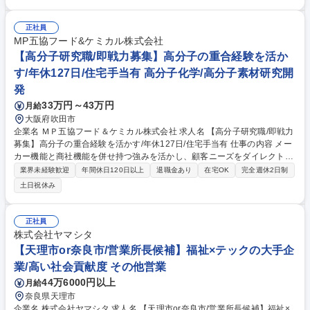
日本市場の代弁者として、市場トレンドやパートナー網について本社へイ
ンサイトを提供 ■営業戦略の推進:年次/四半期の営業目標設定、3つの営業
部門(KAM/AM/インサイド)の統括・最適化■国内プロジェクトの精査、リ
正社員
ージョナルトップへの高精度な売上予測(FCST)提示■3名の営業マネージ
MP五協フード&ケミカル株式会社
ャーの評価・指導、コアバリューの体現と組織文化の醸成.真のピープルリ
【高分子研究職/即戦力募集】高分子の重合経験を活か
ーダーとして人を育てるマネージャーを育成する役割 募集職種 【新宿/営
す/年休127日/住宅手当有 高分子化学/高分子素材研究開
業本部長】世界トップシェア商材/次期経営トップ候補
発
33万円～43万円
月給
大阪府吹田市
企業名 ＭＰ五協フード＆ケミカル株式会社 求人名 【高分子研究職/即戦力
募集】高分子の重合経験を活かす/年休127日/住宅手当有 仕事の内容 メー
カー機能と商社機能を併せ持つ強みを活かし、顧客ニーズをダイレクトに
製品へ反映できる環境です。自身が手掛けた素材が世の中のあらゆる場面
業界未経験歓迎
年間休日120日以上
退職金あり
在宅OK
完全週休2日制
で貢献する実感を得られることができます。 ■詳細 環境に優しい素材（天
土日祝休み
然高分子やリサイクル材）を活用したコーティング剤（塗工剤）の配合検
討、組成開発とその塗工条件の検討、ラボ試作から量産化検討までをお任
せします。市場調査や企画立案、サプライヤーとの技術協力も担当。まず
正社員
は業務理解を深め、段階的にメンバー育成やチームマネジメントへ役割を
株式会社ヤマシタ
広げていただきます。将来の管理職候補として、新規事業拡大にチャレン
【天理市or奈良市/営業所長候補】福祉×テックの大手企
ジできるポジションです。 募集職種 【高分子研究職/即戦力募集】高分子
業/高い社会貢献度 その他営業
の重合経験を活かす/年休127日/住宅手当有
44万6000円以上
月給
奈良県天理市
企業名 株式会社ヤマシタ 求人名 【天理市or奈良市/営業所長候補】福祉×