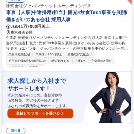
名規模の拠点の売上シェアNo.1実現に向けた戦略立案■年率15％成長を目
標とした中途採用、新規出店、M&Aの推進■データに基づく業務改善と生
株式会社ジャパンチケットホールディングス
産性向上、新サービスの企画実行■ビジョンの浸透とメンバーの育成・評
東京【人事(中途採用)担当】観光×飲食Tech事業を展開/
価 【業務の変更範囲】：当社業務全般 募集職種 【千葉エリア/営業所長候
働きがいのある会社 採用人事
補】福祉×テックの大手企業/高い社会貢献度
41万7000円以上
月給
東京都渋谷区
企業名 株式会社ジャパンチケットホールディングス 求人名 東京【人事(中
途採用)担当】観光×飲食Tech事業を展開/働きがいのある会社◎ 仕事の内
容 各社（エビソル、ジャパンチケット）の中途採用を中心にオンボーディ
ングを担います。採用戦略は部門ごとに異なるため、部門の本部長クラス
業界未経験歓迎
年間休日120日以上
資格取得支援あり
を中心としたメンバー連携しながら、以下の業務を推進していただきま
月平均残業時間20時間以内
時短勤務あり
在宅OK
完全週休2日制
す。 ▼採用戦略立案・実行：経営ボードとの折衝を通じて人員計画・採用
土日祝休み
服装自由
戦略を描きます。採用要件定義～クロージングまで担当します▼ダイレク
トリクルーティング：リファラル採用やダイレクトスカウトを活用し、質
求人探し
入社まで
から
の高い人材獲得を目指します▼データ分析/効果検証：ATSなどのデータを
活用し、採用活動の効果を検証。改善提案を行い、採用プロセスの最適化
サポートします！
を目指します。▼新規入社者向けオンボーディング施策の企画実行 募集職
求人の紹介をはじめ、書類添削や
種 東京【人事(中途採用)担当】観光×飲食Tech事業を展開/働きがいのある
面談対策、内定後の手続きまで
会社◎
あなたの転職活動をサポートします。
登録してサポートを受ける
正社員