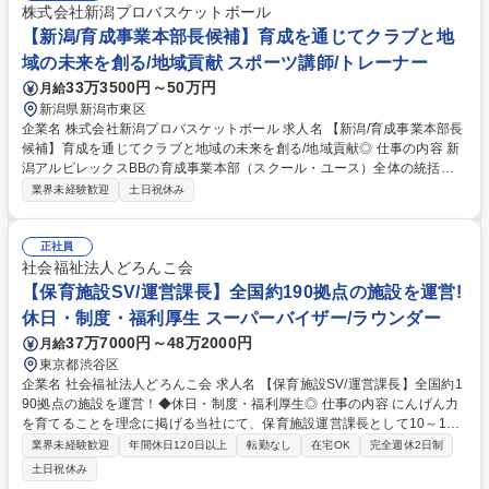
株式会社新潟プロバスケットボール
【新潟/育成事業本部長候補】育成を通じてクラブと地
域の未来を創る/地域貢献 スポーツ講師/トレーナー
33万3500円～50万円
月給
新潟県新潟市東区
企業名 株式会社新潟プロバスケットボール 求人名 【新潟/育成事業本部長
候補】育成を通じてクラブと地域の未来を創る/地域貢献◎ 仕事の内容 新
潟アルビレックスBBの育成事業本部（スクール・ユース）全体の統括を
お任せします。育成事業本部では、バスケットボールを通じて「競技力の
業界未経験歓迎
土日祝休み
向上」と「人間的成長」の両立を目指した育成を推進しています 《具体的
には》■育成事業全体の戦略立案・方針策定 ■各カテゴリー（スクール・U
10～U18）の運営管理 ■コーチ・スタッフのマネジメント、育成・評価 ■
正社員
指導内容・育成方針の設計および品質管理 ■事業計画・予算管理、数値進
社会福祉法人どろんこ会
捗の把握 ■関係部門（トップチーム／フロント／地域・外部関係者）との
【保育施設SV/運営課長】全国約190拠点の施設を運営!
連携 ■新規カテゴリー（U18）立ち上げに関する企画・推進 ■育成現場の
休日・制度・福利厚生 スーパーバイザー/ラウンダー
状況把握および必要に応じた現場支援 など 募集職種 【新潟/育成事業本部
37万7000円～48万2000円
月給
長候補】育成を通じてクラブと地域の未来を創る/地域貢献◎
東京都渋谷区
企業名 社会福祉法人どろんこ会 求人名 【保育施設SV/運営課長】全国約1
90拠点の施設を運営！◆休日・制度・福利厚生◎ 仕事の内容 にんげん力
を育てることを理念に掲げる当社にて、保育施設運営課長として10～15
園程度の保育施設管理をお任せします。保育現場に出向き、担当施設のサ
業界未経験歓迎
年間休日120日以上
転勤なし
在宅OK
完全週休2日制
ービス向上のための改善活動を推進していただきます。■年次予 算作成、
土日祝休み
会員管理■現場の施設長と協力してスタッフ育成、保護者対応、入所率改