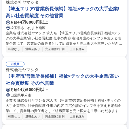
株式会社ヤマシタ
【埼玉エリア/営業所長候補】福祉×テックの大手企業/
高い社会貢献度 その他営業
44万6000円以上
月給
埼玉県さいたま市南区
企業名 株式会社ヤマシタ 求人名 【埼玉エリア/営業所長候補】福祉×テッ
クの大手企業/高い社会貢献度 仕事の内容 在宅介護のインフラを支える老
舗企業にて、営業所の責任者として組織変革と売上拡大を主導いただきま
す。30名規模の組織運営と年率15％以上の拠点成長、採用や拠点開発、M
転勤なし
退職金あり
完全週休2日制
土日祝休み
&A等裁量広くお任せします。 現場の裁量が大きく、経営に近い視点で拠
点の「変革」と「成長」をリードする役割を担います【具体的には】■30
名規模の拠点の売上シェアNo.1実現に向けた戦略立案■年率15％成長を目
正社員
標とした中途採用、新規出店、M&Aの推進■データに基づく業務改善と生
株式会社ヤマシタ
産性向上、新サービスの企画実行■ビジョンの浸透とメンバーの育成・評
【甲府市/営業所長候補】福祉×テックの大手企業/高い
価 【業務の変更範囲】：当社業務全般 募集職種 【埼玉エリア/営業所長候
社会貢献度 その他営業
補】福祉×テックの大手企業/高い社会貢献度
44万6000円以上
月給
山梨県甲府市
企業名 株式会社ヤマシタ 求人名 【甲府市/営業所長候補】福祉×テックの
大手企業/高い社会貢献度 仕事の内容 在宅介護のインフラを支える老舗企
業にて、営業所の責任者として組織変革と売上拡大を主導いただきます。
30名規模の組織運営と年率15％以上の拠点成長、採用や拠点開発、M&A
転勤なし
退職金あり
完全週休2日制
土日祝休み
等裁量広くお任せします。 現場の裁量が大きく、経営に近い視点で拠点の
「変革」と「成長」をリードする役割を担います【具体的には】■30名規