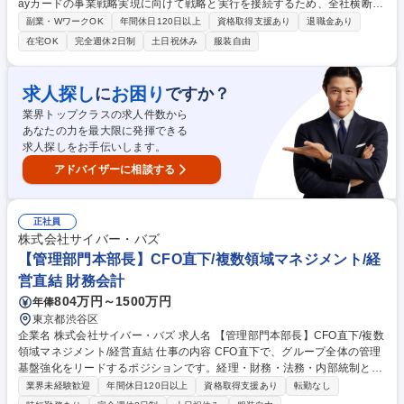
ayカードの事業戦略実現に向けて戦略と実行を接続するため、全社横断案
件をリードしています。今後の案件増加および組織拡張を見据え、将来的
副業・WワークOK
年間休日120日以上
資格取得支援あり
退職金あり
にPMO部の中核を担うリーダー候補を募集します。 私たちが目指してい
在宅OK
完全週休2日制
土日祝休み
服装自由
るのは、単なる「プロジェクト管理部門」ではありません。事業戦略に紐
づく重点施策の推進/複数部門を横断する大規模プロジェクトの統括/組織
横断での課題構造化と意思決定支援/開発・業務プロセスの高度化を通じ
求人探し
お困り
に
ですか？
て、事業成長を加速させることがミッションです。 経営層や本部長レイヤ
業界トップクラスの求人件数から
ーの方針を理解し、ステークホルダーを巻き込みながら推進いただくこと
あなたの力を最大限に発揮できる
を期待しています。 募集職種 PMO（プロジェクトマネジメントオフィ
求人探しをお手伝いします。
ス）/リモート可×フルフレックス
アドバイザーに相談する
正社員
株式会社サイバー・バズ
【管理部門本部長】CFO直下/複数領域マネジメント/経
営直結 財務会計
804万円～1500万円
年俸
東京都渋谷区
企業名 株式会社サイバー・バズ 求人名 【管理部門本部長】CFO直下/複数
領域マネジメント/経営直結 仕事の内容 CFO直下で、グループ全体の管理
基盤強化をリードするポジションです。経理・財務・法務・内部統制とい
った管理部門の複数領域を横断したマネジメントを担当し、急成長フェー
業界未経験歓迎
年間休日120日以上
資格取得支援あり
転勤なし
ズに合わせた体制整備を推進します。 【主要業務】経理・財務・法務・内