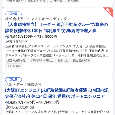
時短勤務あり
完全週休2日制
土日祝休み
服装自由
部統制のうち複数領域のマネジメントや部門運営、各管理部門の業務設
計・プロセス改善・体制構築、社内ルール・業務フローの統一および標準
化、経営会議資料の作成・各種数値の可視化および分析サポート、全社横
正社員
断プロジェクトの企画・推進、中期経営計画に基づく予実管理・リスクマ
株式会社アドキャストホールディングス
ネジメント、CFO直下の特命プロジェクト推進を行います。 【業務内容
【人事総務担当】リーダー 総合不動産グループ/将来の
の変更範囲】当社の指定する業務 募集職種 【管理部門本部長】CFO直下/
課長候補/年休130日 福利厚生/労務/給与管理人事
複数領域マネジメント/経営直結
43万100円～71万5000円
月給
東京都渋谷区
企業名 株式会社アドキャストホールディングス 求人名 【人事総務担当】
リーダー◆総合不動産グループ/将来の課長候補/年休130日 仕事の内容 ア
ドキャストグループの人事総務部リーダーとして、福利厚生制度の企画や
総務業務をお任せします。将来的には人材開発、労務管理、報酬設計、人
業界未経験歓迎
年間休日120日以上
転勤なし
完全週休2日制
事制度の企画等、人事業務全般へ挑戦できる環境です。 ■福利厚生制度の
土日祝休み
企画・運用（健康支援、各種サービス、社内イベント等） ■総務全般（役
所届出、法令遵守、社宅管理等） ■人事データの管理・分析およびDX推進
【当社について】アドキャストグループ全体の管理部門としての機能を集
正社員
約した中核企業です。現場で働くグループ会社の方々が最大限のパフォー
ベル・データ株式会社
マンスを発揮できるよう、「働きやすい環境」をデザインし実現します。
[大阪]ITエンジニア|未経験歓迎&経験者優遇 IBM国内認
募集職種 【人事総務担当】リーダー◆総合不動産グループ/将来の課長候
定保守会社/年休124日 保守/運用/サポートエンジニア
補/年休130日
28万7375円～36万4250円
月給
大阪府大阪市北区
企業名 ベル・データ株式会社 求人名 [大阪]ITエンジニア｜未経験歓迎＆経