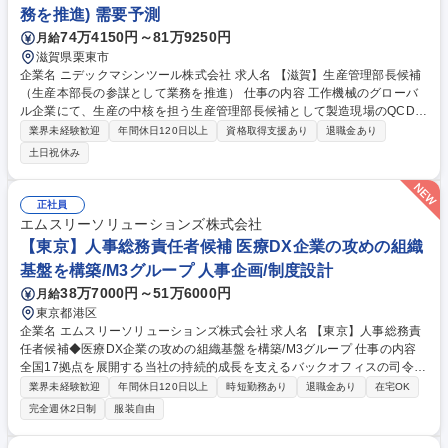
育成・評価 【業務の変更範囲】：当社業務全般 募集職種 【大津市or彦根
務を推進) 需要予測
市/営業所長候補】福祉×テックの大手企業/高い社会貢献度
74万4150円～81万9250円
月給
滋賀県栗東市
企業名 ニデックマシンツール株式会社 求人名 【滋賀】生産管理部長候補
（生産本部長の参謀として業務を推進） 仕事の内容 工作機械のグローバ
ル企業にて、生産の中核を担う生産管理部長候補として製造現場のQCDS
統括、生産計画立案、効率化を指揮し、利益最大化に貢献していただきま
業界未経験歓迎
年間休日120日以上
資格取得支援あり
退職金あり
す。 栗東本社工場（生産管理部66名：計画・物流・設備整備）にて、経
土日祝休み
営方針に基づく生産計画の立案、在庫管理、製造現場の効率化を指揮する
責任者をお任せします。部門間を横断的に調整し、生産力と利益の最大
化、原価削減を実現することがミッションです。将来の生産管理部長とし
正社員
てグローバルに展開する工作機械メーカーのモノづくりの中核を担い、事
エムスリーソリューションズ株式会社
業成長に直接貢献できるやりがいのあるポジションです。 募集職種 【滋
【東京】人事総務責任者候補 医療DX企業の攻めの組織
賀】生産管理部長候補（生産本部長の参謀として業務を推進）
基盤を構築/M3グループ 人事企画/制度設計
38万7000円～51万6000円
月給
東京都港区
企業名 エムスリーソリューションズ株式会社 求人名 【東京】人事総務責
任者候補◆医療DX企業の攻めの組織基盤を構築/M3グループ 仕事の内容
全国17拠点を展開する当社の持続的成長を支えるバックオフィスの司令塔
候補として、人事領域を中心に労務・総務の全領域をお任せします。まず
業界未経験歓迎
年間休日120日以上
時短勤務あり
退職金あり
在宅OK
は実務の現場にプレイヤーとして入り込み、深く理解していただきます。
完全週休2日制
服装自由
【具体的には】 ・労務：勤怠、社保、36協定等の労務リスク管理 ・人
事：評価制度運用、研修の企画運営 ・総務：多拠点特有のファシリティ管