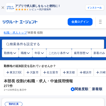
アプリで求人探しをもっと便利に！
インストール
レビュー高評価
無料
会員ログイン
/
転職・求人トップ
本部長 役割
検索条件を設定する
勤務地
職種
年収
こだわり条件
雇用形態
新着のみ
勤務地の追加設定を忘れていませんか？
東京23区
大阪市
名古屋市
東京都
横浜市
川崎
本部長 役割の転職・求人・中途採用情報
277
件
関連度順
新着順
1
〜
100
件目を表示中
契約社員