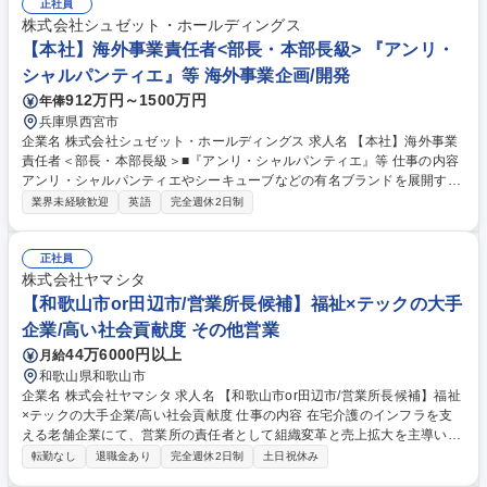
により全社プラットフォームを支えます。 【働き方】フレックス利用状
正社員
況：全社的に積極的に活用しております。業務状況、お子様の送迎、通院
株式会社シュゼット・ホールディングス
など個別事情によって柔軟に利用可能です。 募集職種 【CHO】品質・環
【本社】海外事業責任者<部長・本部長級> 『アンリ・
境本部 本部長候補 プライム上場/年休125日/フレックス可
シャルパンティエ』等 海外事業企画/開発
912万円～1500万円
年俸
兵庫県西宮市
企業名 株式会社シュゼット・ホールディングス 求人名 【本社】海外事業
責任者＜部長・本部長級＞■『アンリ・シャルパンティエ』等 仕事の内容
アンリ・シャルパンティエやシーキューブなどの有名ブランドを展開する
同社の海外事業部の責任者として、「日本の洋菓子文化を世界ブランドへ
業界未経験歓迎
英語
完全週休2日制
押し上げる司令塔」的役割を担っていただきます。 【具体的には】事業運
営 、事業状況の報告 ・新規出店等の交渉・対外折衝 ・予算策定、事業推
進、事業改善など。 ※シンガポール、タイ、台湾などアジア圏を中心に急
正社員
速な拡大を続けている同社において期待されるミッションは、「海外市場
株式会社ヤマシタ
におけるブランド価値の最大化と事業の持続的成長」です。 募集職種
【和歌山市or田辺市/営業所長候補】福祉×テックの大手
【本社】海外事業責任者＜部長・本部長級＞■『アンリ・シャルパンティ
企業/高い社会貢献度 その他営業
エ』等
44万6000円以上
月給
和歌山県和歌山市
企業名 株式会社ヤマシタ 求人名 【和歌山市or田辺市/営業所長候補】福祉
×テックの大手企業/高い社会貢献度 仕事の内容 在宅介護のインフラを支
える老舗企業にて、営業所の責任者として組織変革と売上拡大を主導いた
だきます。30名規模の組織運営と年率15％以上の拠点成長、採用や拠点
転勤なし
退職金あり
完全週休2日制
土日祝休み
開発、M&A等裁量広くお任せします。 現場の裁量が大きく、経営に近い