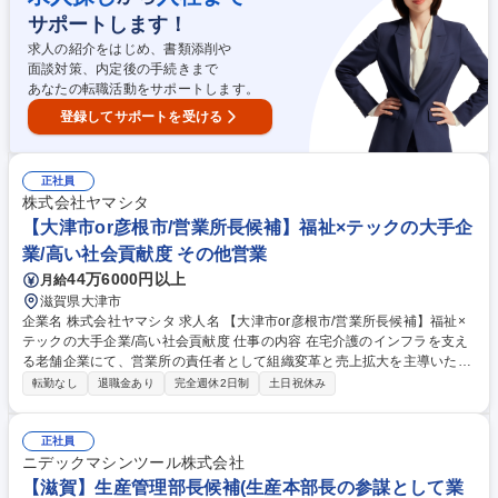
裁量が大きく、組織づくりにダイレクトに関わるやりがいを実感できま
サポートします！
す。 募集職種 【人事労務】給与社保の実務から制度企画まで挑める/東証
求人の紹介をはじめ、書類添削や
スタンダード上場
面談対策、内定後の手続きまで
あなたの転職活動をサポートします。
登録してサポートを受ける
正社員
株式会社ヤマシタ
【大津市or彦根市/営業所長候補】福祉×テックの大手企
業/高い社会貢献度 その他営業
44万6000円以上
月給
滋賀県大津市
企業名 株式会社ヤマシタ 求人名 【大津市or彦根市/営業所長候補】福祉×
テックの大手企業/高い社会貢献度 仕事の内容 在宅介護のインフラを支え
る老舗企業にて、営業所の責任者として組織変革と売上拡大を主導いただ
きます。30名規模の組織運営と年率15％以上の拠点成長、採用や拠点開
転勤なし
退職金あり
完全週休2日制
土日祝休み
発、M&A等裁量広くお任せします。 現場の裁量が大きく、経営に近い視
点で拠点の「変革」と「成長」をリードする役割を担います【具体的に
は】■30名規模の拠点の売上シェアNo.1実現に向けた戦略立案■年率15％
正社員
成長を目標とした中途採用、新規出店、M&Aの推進■データに基づく業務
ニデックマシンツール株式会社
改善と生産性向上、新サービスの企画実行■ビジョンの浸透とメンバーの
【滋賀】生産管理部長候補(生産本部長の参謀として業