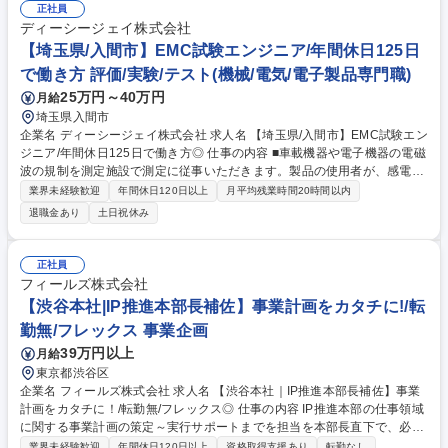
模の拠点の売上シェアNo.1実現に向けた戦略立案■年率15％成長を目標と
正社員
した中途採用、新規出店、M&Aの推進■データに基づく業務改善と生産性
ディーシージェイ株式会社
向上、新サービスの企画実行■ビジョンの浸透とメンバーの育成・評価
【埼玉県/入間市】EMC試験エンジニア/年間休日125日
【業務の変更範囲】：当社業務全般 募集職種 【甲府市/営業所長候補】福
で働き方 評価/実験/テスト(機械/電気/電子製品専門職)
祉×テックの大手企業/高い社会貢献度
25万円～40万円
月給
埼玉県入間市
企業名 ディーシージェイ株式会社 求人名 【埼玉県/入間市】EMC試験エン
ジニア/年間休日125日で働き方◎ 仕事の内容 ■車載機器や電子機器の電磁
波の規制を測定施設で測定に従事いただきます。製品の使用者が、感電、
火災、やけど、機械的危険、化学的危険、放射線などの潜在的なハザード
業界未経験歓迎
年間休日120日以上
月平均残業時間20時間以内
（危険源）から適切に保護されていることを 保証することにより、製品が
退職金あり
土日祝休み
市場に出るための重要な関門を守る役割を担っており、製品の品質と安全
性を確保し、社会の電波環境を維持するために不可欠な仕事です。 募集職
種 【埼玉県/入間市】EMC試験エンジニア/年間休日125日で働き方◎
正社員
フィールズ株式会社
【渋谷本社|IP推進本部長補佐】事業計画をカタチに!/転
勤無/フレックス 事業企画
39万円以上
月給
東京都渋谷区
企業名 フィールズ株式会社 求人名 【渋谷本社｜IP推進本部長補佐】事業
計画をカタチに！/転勤無/フレックス◎ 仕事の内容 IP推進本部の仕事領域
に関する事業計画の策定～実行サポートまでを担当を本部長直下で、必要
な情報収集・計画立案・関係部門との調整・オペレーション設計までを自
業界未経験歓迎
年間休日120日以上
資格取得支援あり
転勤なし