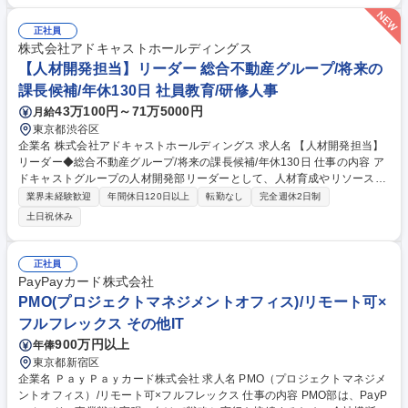
善提案、予算確認等■人員配置調整■自治体営業、対応他【1週間の業務】
4日は現場で業務。1日は本社勤務を想定。(例)午前中は実際に保育に携わ
正社員
り生の課題を調査。午後は保育スタッフとの面談実施【キャリア】経験を
株式会社アドキャストホールディングス
積んで頂いた後は、新規事業立上げや本部長等へのステップアップも可能
【人材開発担当】リーダー 総合不動産グループ/将来の
です。 募集職種 【保育施設SV/運営課長】全国約190拠点の施設を運営！
課長候補/年休130日 社員教育/研修人事
◆休日・制度・福利厚生◎
43万100円～71万5000円
月給
東京都渋谷区
企業名 株式会社アドキャストホールディングス 求人名 【人材開発担当】
リーダー◆総合不動産グループ/将来の課長候補/年休130日 仕事の内容 ア
ドキャストグループの人材開発部リーダーとして、人材育成やリソースマ
ネジメントをお任せします。将来的には人材開発、労務管理、報酬設計、
業界未経験歓迎
年間休日120日以上
転勤なし
完全週休2日制
人事制度の企画等、人事業務全般へ挑戦できる環境です。 ■人材育成・研
土日祝休み
修プログラムの企画および運営 ■パフォーマンスマネジメント（評価・目
標管理、処遇決定等） ■リソースマネジメント（最適配置、異動プランの
策定） ■HRBPとして各部門の組織戦略・OJT支援 【当社について】アド
正社員
キャストグループ全体の管理部門としての機能を集約した中核企業です。
PayPayカード株式会社
現場で働くグループ会社の方々が最大限のパフォーマンスを発揮できるよ
PMO(プロジェクトマネジメントオフィス)/リモート可×
う、「働きやすい環境」をデザインし実現します。 募集職種 【人材開発
フルフレックス その他IT
担当】リーダー◆総合不動産グループ/将来の課長候補/年休130日
900万円以上
年俸
東京都新宿区
企業名 ＰａｙＰａｙカード株式会社 求人名 PMO（プロジェクトマネジメ
ントオフィス）/リモート可×フルフレックス 仕事の内容 PMO部は、PayP