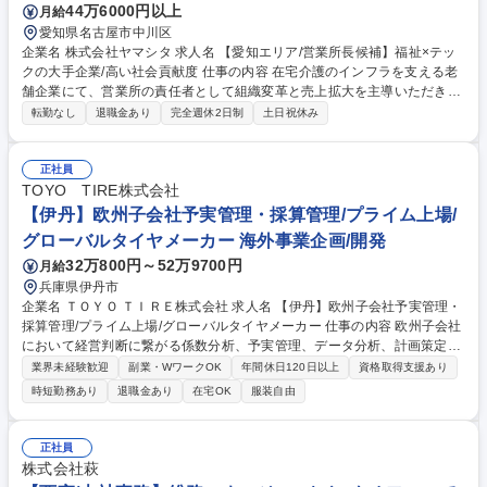
44万6000円以上
月給
愛知県名古屋市中川区
企業名 株式会社ヤマシタ 求人名 【愛知エリア/営業所長候補】福祉×テッ
クの大手企業/高い社会貢献度 仕事の内容 在宅介護のインフラを支える老
舗企業にて、営業所の責任者として組織変革と売上拡大を主導いただきま
す。30名規模の組織運営と年率15％以上の拠点成長、採用や拠点開発、M
転勤なし
退職金あり
完全週休2日制
土日祝休み
&A等裁量広くお任せします。 現場の裁量が大きく、経営に近い視点で拠
点の「変革」と「成長」をリードする役割を担います【具体的には】■30
名規模の拠点の売上シェアNo.1実現に向けた戦略立案■年率15％成長を目
正社員
標とした中途採用、新規出店、M&Aの推進■データに基づく業務改善と生
TOYO TIRE株式会社
産性向上、新サービスの企画実行■ビジョンの浸透とメンバーの育成・評
【伊丹】欧州子会社予実管理・採算管理/プライム上場/
価 【業務の変更範囲】：当社業務全般 募集職種 【愛知エリア/営業所長候
グローバルタイヤメーカー 海外事業企画/開発
補】福祉×テックの大手企業/高い社会貢献度
32万800円～52万9700円
月給
兵庫県伊丹市
企業名 ＴＯＹＯ ＴＩＲＥ株式会社 求人名 【伊丹】欧州子会社予実管理・
採算管理/プライム上場/グローバルタイヤメーカー 仕事の内容 欧州子会社
において経営判断に繋がる係数分析、予実管理、データ分析、計画策定業
務を管理していただきます。当社にとって最重点地域の一つである欧州の
業界未経験歓迎
副業・WワークOK
年間休日120日以上
資格取得支援あり
事業成長に向けて、経営判断を数字で支えるポジションです。 【主な職務
時短勤務あり
退職金あり
在宅OK
服装自由
内容】■係数分析 ■予実管理 ■報告資料作成 【具体的な業務内容】■子会社
の販売(セルアウト)、及び子会社への販売(セルイン)双方の予実管理 ■セル
ビア工場品を含めた連結採算管理 ■毎月の受注・生産回答の分析 ■年度計
正社員
画、四半期ローリング作成、及び子会社の業績予想の分析など 募集職種
株式会社萩
【伊丹】欧州子会社予実管理・採算管理/プライム上場/グローバルタイヤ