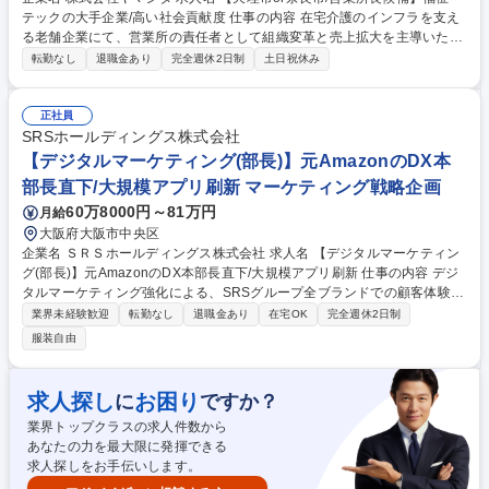
テックの大手企業/高い社会貢献度 仕事の内容 在宅介護のインフラを支え
る老舗企業にて、営業所の責任者として組織変革と売上拡大を主導いただ
きます。30名規模の組織運営と年率15％以上の拠点成長、採用や拠点開
転勤なし
退職金あり
完全週休2日制
土日祝休み
発、M&A等裁量広くお任せします。 現場の裁量が大きく、経営に近い視
点で拠点の「変革」と「成長」をリードする役割を担います【具体的に
は】■30名規模の拠点の売上シェアNo.1実現に向けた戦略立案■年率15％
正社員
成長を目標とした中途採用、新規出店、M&Aの推進■データに基づく業務
SRSホールディングス株式会社
改善と生産性向上、新サービスの企画実行■ビジョンの浸透とメンバーの
【デジタルマーケティング(部長)】元AmazonのDX本
育成・評価 【業務の変更範囲】：当社業務全般 募集職種 【天理市or奈良
部長直下/大規模アプリ刷新 マーケティング戦略企画
市/営業所長候補】福祉×テックの大手企業/高い社会貢献度
60万8000円～81万円
月給
大阪府大阪市中央区
企業名 ＳＲＳホールディングス株式会社 求人名 【デジタルマーケティン
グ(部長)】元AmazonのDX本部長直下/大規模アプリ刷新 仕事の内容 デジ
タルマーケティング強化による、SRSグループ全ブランドでの顧客体験の
向上、デジタルマーケティング戦略の企画・推進をお任せします。本気で
業界未経験歓迎
転勤なし
退職金あり
在宅OK
完全週休2日制
DX化に取り組む経営層や投資ファンドと共に多くの挑戦ができます。 DX
服装自由
推進本部長直下で、グループアプリの刷新とマーケティングオートメーシ
ョン(MA)の実装を牽引します。現在はブランド毎に分散している膨大な顧
客データを統合し、LTVを最大化させるグランドデザインを描いてくださ
求人探し
お困り
に
ですか？
い。システム部や現場事業会社を巻き込むプロジェクト推進、外部パート
業界トップクラスの求人件数から
ナーの選定、経営層への提言まで、デジタル領域の全権を担い、グループ
あなたの力を最大限に発揮できる
全体の成長を加速させる極めて裁量の大きな役割です。 募集職種 【デジ
求人探しをお手伝いします。
タルマーケティング(部長)】元AmazonのDX本部長直下/大規模アプリ刷新