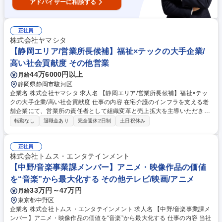
アドバイザーに相談する
正社員
株式会社ヤマシタ
【静岡エリア/営業所長候補】福祉×テックの大手企業/
高い社会貢献度 その他営業
44万6000円以上
月給
静岡県静岡市駿河区
企業名 株式会社ヤマシタ 求人名 【静岡エリア/営業所長候補】福祉×テッ
クの大手企業/高い社会貢献度 仕事の内容 在宅介護のインフラを支える老
舗企業にて、営業所の責任者として組織変革と売上拡大を主導いただきま
す。30名規模の組織運営と年率15％以上の拠点成長、採用や拠点開発、M
転勤なし
退職金あり
完全週休2日制
土日祝休み
&A等裁量広くお任せします。 現場の裁量が大きく、経営に近い視点で拠
点の「変革」と「成長」をリードする役割を担います【具体的には】■30
名規模の拠点の売上シェアNo.1実現に向けた戦略立案■年率15％成長を目
正社員
標とした中途採用、新規出店、M&Aの推進■データに基づく業務改善と生
株式会社トムス・エンタテインメント
産性向上、新サービスの企画実行■ビジョンの浸透とメンバーの育成・評
【中野/音楽事業課メンバー】アニメ・映像作品の価値
価 【業務の変更範囲】：当社業務全般 募集職種 【静岡エリア/営業所長候
を“音楽”から最大化する その他テレビ/映画/アニメ
補】福祉×テックの大手企業/高い社会貢献度
33万円～47万円
月給
東京都中野区
企業名 株式会社トムス・エンタテインメント 求人名 【中野/音楽事業課メ
ンバー】アニメ・映像作品の価値を“音楽”から最大化する 仕事の内容 当社