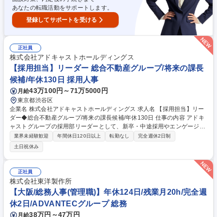
あなたの転職活動をサポートします。
登録してサポートを受ける
正社員
株式会社アドキャストホールディングス
【採用担当】リーダー 総合不動産グループ/将来の課長
候補/年休130日 採用人事
43万100円～71万5000円
月給
東京都渋谷区
企業名 株式会社アドキャストホールディングス 求人名 【採用担当】リー
ダー◆総合不動産グループ/将来の課長候補/年休130日 仕事の内容 アドキ
ャストグループの採用部リーダーとして、新卒・中途採用やエンゲージメ
ント推進をお任せします。将来的には人材開発、労務管理、報酬設計、人
業界未経験歓迎
年間休日120日以上
転勤なし
完全週休2日制
事制度の企画等、人事業務全般へ挑戦できる環境です。 ■新卒・中途採用
土日祝休み
の戦略立案から実行（求人計画、要件定義、選考判断等） ■オンボーディ
ングプログラムの設計による早期戦力化支援 ■社員エンゲージメント向上
に向けた各種施策の企画・実行 【当社について】アドキャストグループ全
正社員
体の管理部門としての機能を集約した中核企業です。現場で働くグループ
株式会社東洋製作所
会社の方々が最大限のパフォーマンスを発揮できるよう、「働きやすい環
【大阪/総務人事(管理職)】年休124日/残業月20h/完全週
境」をデザインし実現します。 募集職種 【採用担当】リーダー◆総合不
休2日/ADVANTECグループ 総務
動産グループ/将来の課長候補/年休130日
38万円～47万円
月給