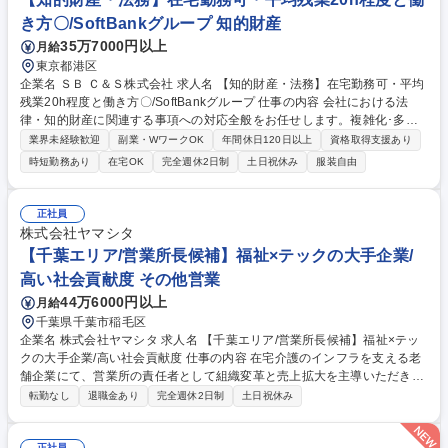
任や部門責任者としての役割を大きく期待しております。 募集職種 商品
き方〇/SoftBankグループ 知的財産
開発(担当)【SL Creations｜羽田本社】★未経験歓迎&超積極採用中★
35万7000円以上
月給
東京都港区
企業名 ＳＢ Ｃ＆Ｓ株式会社 求人名 【知的財産・法務】在宅勤務可・平均
残業20h程度と働き方〇/SoftBankグループ 仕事の内容 会社における法
律・知的財産に関連する事項への対応全般をお任せします。複雑化･多様
化する経営を法律・知的財産の側面からバックアップいただきます。 知的
業界未経験歓迎
副業・WワークOK
年間休日120日以上
資格取得支援あり
財産（商標・特許・意匠・著作権）の調査、出願、管理および知財戦略活
時短勤務あり
在宅OK
完全週休2日制
土日祝休み
服装自由
動に関する業務全般を行っていただきます。また、本人の能力・経験・希
望等に応じて、法務関連業務を行っていただく場合もあります。 ■当社は
「知財」のみの役割に細分化された業務にとどまらず法務分野の業務もお
正社員
任せするため、「知財」と「法務」の境界線を越えて活躍できるポジショ
株式会社ヤマシタ
ンです。 募集職種 【知的財産・法務】在宅勤務可・平均残業20h程度と働
【千葉エリア/営業所長候補】福祉×テックの大手企業/
き方〇/SoftBankグループ
高い社会貢献度 その他営業
44万6000円以上
月給
千葉県千葉市稲毛区
企業名 株式会社ヤマシタ 求人名 【千葉エリア/営業所長候補】福祉×テッ
クの大手企業/高い社会貢献度 仕事の内容 在宅介護のインフラを支える老
舗企業にて、営業所の責任者として組織変革と売上拡大を主導いただきま
す。30名規模の組織運営と年率15％以上の拠点成長、採用や拠点開発、M
転勤なし
退職金あり
完全週休2日制
土日祝休み
&A等裁量広くお任せします。 現場の裁量が大きく、経営に近い視点で拠
点の「変革」と「成長」をリードする役割を担います【具体的には】■30
正社員