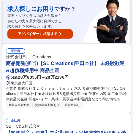
視点で拠点の「変革」と「成長」をリードする役割を担います【具体的に
は】■30名規模の拠点の売上シェアNo.1実現に向けた戦略立案■年率15％
求人探し
お困り
に
ですか？
成長を目標とした中途採用、新規出店、M&Aの推進■データに基づく業務
業界トップクラスの求人件数から
改善と生産性向上、新サービスの企画実行■ビジョンの浸透とメンバーの
あなたの力を最大限に発揮できる
育成・評価 【業務の変更範囲】：当社業務全般 募集職種 【和歌山市or田
求人探しをお手伝いします。
辺市/営業所長候補】福祉×テックの大手企業/高い社会貢献度
アドバイザーに相談する
正社員
株式会社SL Creations
商品開発(担当)【SL Creations|羽田本社】 未経験歓迎
&超積極採用中 商品企画
26万8355円～28万2196円
月給
東京都大田区
企業名 株式会社ＳＬ Ｃｒｅａｔｉｏｎｓ 求人名 商品開発(担当)【SL Cre
ations｜羽田本社】★未経験歓迎&超積極採用中★ 仕事の内容 加工食品/冷
凍食品の企画/開発/バイヤー業務。展示会や市場調査などで得た情報を基
に新商品開発を担当者として行います。OEMでの製造ですので、既存工場
業界未経験歓迎
資格取得支援あり
退職金あり
と製品化実現に向けて、緊密に連携します。 週に1度の企画会議で自ら企
画した商品をプレゼンし、その中で メンバー/上長/販売員の評価が高いも
のが採用→全国で販売されます。ジャンルごと（肉/野菜/加工品/冷凍品
正社員
等）に担当を持ちますが、ローテーションもあり幅広い食品に関われま
SB C&S株式会社
す。 【研修】入社後はご経験に応じOJTで業務を覚えます。将来的には主
【知的財産・法務】在宅勤務可・平均残業20h程度と働