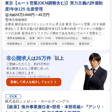
しております。また、幅広い業界（製造業・小売業・学校法人など）との
東京【ルート営業(OEM調整含む)】実力主義の評価制
取引実績がございます。 募集職種 ★第二新卒歓迎★【IT法人営業】顧客
度/年休125 生産管理
の課題に合わせた提案を！販売職経験者歓迎
28万1000円～45万円
月給
東京都板橋区
企業名 株式会社オリエントシステム 求人名 東京【ルート営業（ＯＥＭ調
整含む）】実力主義の評価制度/年休125 仕事の内容 プラスチック樹脂パ
ーツの企画･提供を行うファブレス商社である当社にてルート営業をご担
当。顧客の要望に基づき製品仕様の打ち合わせから、協力工場との製造工
業界未経験歓迎
副業・WワークOK
年間休日120日以上
転勤なし
程における調整･納期管理を一貫して担当します。 ■顧客であるアミュー
時短勤務あり
在宅OK
完全週休2日制
土日祝休み
服装自由
ズメント機器メーカーとの製品仕様の打ち合わせ■北関東を中心とする協
力工場との選定、金型や素材・加工方法のすり合わせ■量産立ち会い、品
質管理から製造工程全体の進捗管理・調整 【仕事の魅力】顧客と工場の間
※
非公開求人
25
万件
は
以上
に立つ調整・折衝能力を活かせます。自分が介在することでオーダーメイ
ご登録いただくと、約
25
万件の
ド製品が形になるやりがいを実感できる環境です。 募集職種 東京【ルー
非公開求人からご希望に沿った
ト営業（ＯＥＭ調整含む）】実力主義の評価制度/年休125
求人をご紹介します。
※
2026年3月31日時点 ※求人数＝採用予定人数
登録して求人を紹介してもらう
正社員
株式会社シュゼット・ホールディングス
【銀座】海外事業責任者<部長・本部長級> 『アンリ・