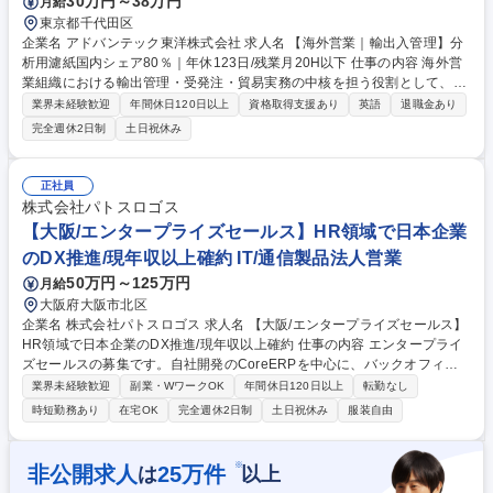
30万円～38万円
月給
東京都千代田区
企業名 アドバンテック東洋株式会社 求人名 【海外営業｜輸出入管理】分
析用濾紙国内シェア80％｜年休123日/残業月20H以下 仕事の内容 海外営
業組織における輸出管理・受発注・貿易実務の中核を担う役割として、実
務と業務改善の双方を担当。 海外営業部門の貿易事務全体を統括しなが
業界未経験歓迎
年間休日120日以上
資格取得支援あり
英語
退職金あり
ら、組織の業務効率化や仕組みづくりを推進をお任せします。 ＜業務内容
完全週休2日制
土日祝休み
＞●輸出業務の管理・取りまとめ ●受発注処理、出荷手配、船積書類作
成・管理 ●フォワーダーとの調整業務●海外顧客/現地法人との英語でメー
ル対応 ●社内（営業・生産・物流）との調整業務 ●ERP／海外システムの
正社員
運用・改善提案 ●将来的なERP刷新に向けた業務整理・改善推進 募集職種
株式会社パトスロゴス
【海外営業｜輸出入管理】分析用濾紙国内シェア80％｜年休123日/残業月
【大阪/エンタープライズセールス】HR領域で日本企業
20H以下
のDX推進/現年収以上確約 IT/通信製品法人営業
50万円～125万円
月給
大阪府大阪市北区
企業名 株式会社パトスロゴス 求人名 【大阪/エンタープライズセールス】
HR領域で日本企業のDX推進/現年収以上確約 仕事の内容 エンタープライ
ズセールスの募集です。自社開発のCoreERPを中心に、バックオフィス
業務に必要となる関連SaaS製品を用いリードの獲得からお客様の課題ヒ
業界未経験歓迎
副業・WワークOK
年間休日120日以上
転勤なし
アリング、ソリューション企画/提案/契約締結までお任せ。 当社はエンタ
時短勤務あり
在宅OK
完全週休2日制
土日祝休み
服装自由
ープライズセールスに特化しており、モデル型のようにインサイド/フィー
ルドセールスといった役割分担は行わず、1社に対し複数名でアプローチ
を行います。エンタープライズかつ広範なHR領域への提案のため、相対
※
非公開求人
25
万件
は
以上
するステークホルダーの人数も数十名規模に上り、受注までのリードタイ