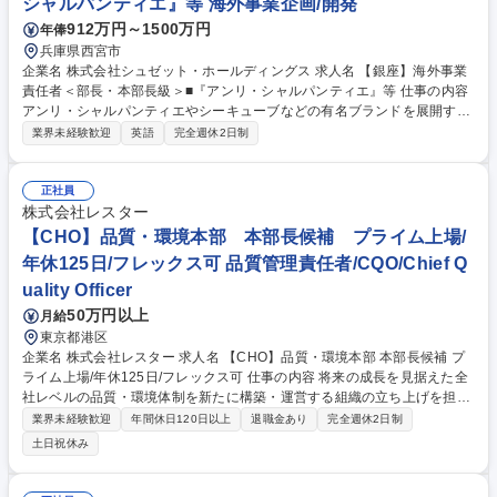
シャルパンティエ』等 海外事業企画/開発
912万円～1500万円
年俸
兵庫県西宮市
企業名 株式会社シュゼット・ホールディングス 求人名 【銀座】海外事業
責任者＜部長・本部長級＞■『アンリ・シャルパンティエ』等 仕事の内容
アンリ・シャルパンティエやシーキューブなどの有名ブランドを展開する
同社の海外事業部の責任者として、「日本の洋菓子文化を世界ブランドへ
業界未経験歓迎
英語
完全週休2日制
押し上げる司令塔」的役割を担っていただきます。 【具体的には】事業運
営 、事業状況の報告 ・新規出店等の交渉・対外折衝 ・予算策定、事業推
進、事業改善など。 ※シンガポール、タイ、台湾などアジア圏を中心に急
正社員
速な拡大を続けている同社において期待されるミッションは、「海外市場
株式会社レスター
におけるブランド価値の最大化と事業の持続的成長」です。 募集職種
【CHO】品質・環境本部 本部長候補 プライム上場/
【銀座】海外事業責任者＜部長・本部長級＞■『アンリ・シャルパンティ
年休125日/フレックス可 品質管理責任者/CQO/Chief Q
エ』等
uality Officer
50万円以上
月給
東京都港区
企業名 株式会社レスター 求人名 【CHO】品質・環境本部 本部長候補 プ
ライム上場/年休125日/フレックス可 仕事の内容 将来の成長を見据えた全
社レベルの品質・環境体制を新たに構築・運営する組織の立ち上げを担い
ます。現体制をベースとした統合組織のヘッドとして、会社の更なる価値
業界未経験歓迎
年間休日120日以上
退職金あり
完全週休2日制
向上を牽引する役割です。 半導体商社機能を中心に幅広いソリューション
土日祝休み
を提供する中、事業競争力を高める独自の品質・環境マネジメントシステ
ム基盤を構築します。将来は本部長として、各ビジネスユニットとの共創