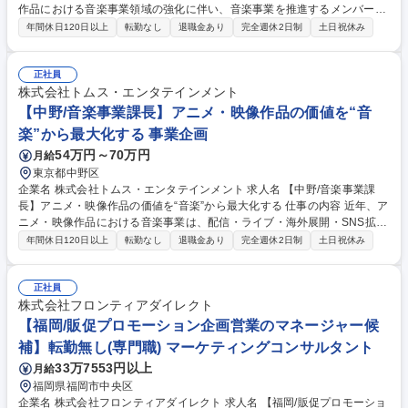
作品における音楽事業領域の強化に伴い、音楽事業を推進するメンバーポ
ジションを募集します。アニメ・映像作品において、音楽は作品価値やフ
年間休日120日以上
転勤なし
退職金あり
完全週休2日制
土日祝休み
ァン体験を大きく左右する重要な要素です。 ◆アニメ・映像作品における
音楽事業戦略立案サポート ◆音楽制作進行・権利管理・契約関連対応 ◆
音楽商品・配信等の企画推進 ◆レコード会社・音楽出版社・制作会社等と
正社員
の折衝 ◆作家・アーティスト・クリエイターとの調整業務 ◆海外展開を
株式会社トムス・エンタテインメント
含む音楽ビジネス推進 ◆社内関係部署との連携・調整 募集職種 【中野/音
【中野/音楽事業課長】アニメ・映像作品の価値を“音
楽事業課メンバー】アニメ・映像作品の価値を“音楽”から最大化する
楽”から最大化する 事業企画
54万円～70万円
月給
東京都中野区
企業名 株式会社トムス・エンタテインメント 求人名 【中野/音楽事業課
長】アニメ・映像作品の価値を“音楽”から最大化する 仕事の内容 近年、ア
ニメ・映像作品における音楽事業は、配信・ライブ・海外展開・SNS拡散
などを通じて、IP価値向上における重要性が高まっています。音楽関連ビ
年間休日120日以上
転勤なし
退職金あり
完全週休2日制
土日祝休み
ジネス全般の推進およびチームマネジメントをお任せします。 ◆アニメ・
映像作品における音楽事業戦略立案 ◆音楽制作進行・権利管理・契約関連
対応 ◆音楽商品・配信・ライブ等の企画推進 ◆グループ会社と連携した
正社員
ライブイベント企画・推進 ◆レコード会社・音楽出版社・制作会社等との
株式会社フロンティアダイレクト
折衝 ◆作家・アーティスト・クリエイターとの調整業務 ◆海外展開を含
【福岡/販促プロモーション企画営業のマネージャー候
む音楽ビジネス推進 ◆収支管理・予算管理 ◆部門マネジメントおよびメ
補】転勤無し(専門職) マーケティングコンサルタント
ンバー育成 ◆社内関係部署との連携・調整 募集職種 【中野/音楽事業課
33万7553円以上
月給
長】アニメ・映像作品の価値を“音楽”から最大化する
福岡県福岡市中央区
企業名 株式会社フロンティアダイレクト 求人名 【福岡/販促プロモーショ