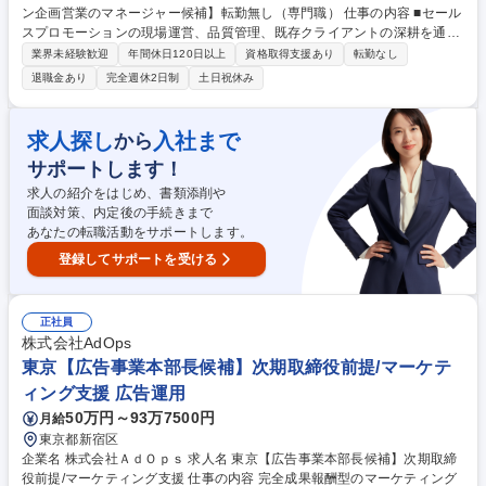
ン企画営業のマネージャー候補】転勤無し（専門職） 仕事の内容 ■セール
スプロモーションの現場運営、品質管理、既存クライアントの深耕を通じ
て、プロジェクトの継続と拡大を担う管理職候補の専門職です。 事業拡大
業界未経験歓迎
年間休日120日以上
資格取得支援あり
転勤なし
を支える専門職のマネージャー候補として、セールスプロモーション案件
退職金あり
完全週休2日制
土日祝休み
を担当します。主な役割は、総合職が獲得したプロジェクトの現場運営デ
ィレクション、品質管理、進行・納期管理です。既存クライアントの窓口
対応や深耕営業を通じたプロジェクト拡大、チームマネジメントも行いま
求人探し
入社まで
から
す。経営層と近く、意見発信がしやすい環境で、現場管理から企画・運営
サポートします！
に一貫して携わり、早期キャリアアップを目指せます。 募集職種 【福岡/
販促プロモーション企画営業のマネージャー候補】転勤無し（専門職）
求人の紹介をはじめ、書類添削や
面談対策、内定後の手続きまで
あなたの転職活動をサポートします。
登録してサポートを受ける
正社員
株式会社AdOps
東京【広告事業本部長候補】次期取締役前提/マーケテ
ィング支援 広告運用
50万円～93万7500円
月給
東京都新宿区
企業名 株式会社ＡｄＯｐｓ 求人名 東京【広告事業本部長候補】次期取締
役前提/マーケティング支援 仕事の内容 完全成果報酬型のマーケティング