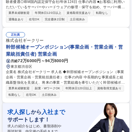
験者優遇◎IBM国内認定保守会社/年休124日 仕事の内容 ■お客様に利用い
ただいているサーバーやハードウェアの修理・保守を始め、サーバー構
築、お客様のシステム監視・運用・管理業務をお任せいたします。IT関連
業界未経験歓迎
年間休日120日以上
資格取得支援あり
転勤なし
専門知識が身に付きます。 《具体的には》システム導入のための構築、キ
退職金あり
在宅OK
完全週休2日制
土日祝休み
ッティング作業、納品作業/システムメンテナンス、故障対応(お客様先に
訪問し、作業)/問い合わせ対応、サービスデスク業務を担当していただき
ます。慣れてきた際には営業と一緒にプロジェクトマネジメントも担って
正社員
いただけます。 募集職種 [大阪]ITエンジニア｜未経験歓迎＆経験者優遇◎I
株式会社ギークリー
BM国内認定保守会社/年休124日
幹部候補オープンポジション(事業企画・営業企画・営
業統括責任者) 営業企画
72万6000円～94万8000円
月給
東京都渋谷区
企業名 株式会社ギークリー 求人名 ◆幹部候補オープンポジション（事業
企画・営業企画・営業統括責任者） 仕事の内容 中長期的な事業成長と組
織基盤強化を見据え、将来の事業・営業組織を牽引いただく幹部候補ポジ
ションを募集します。特定の役職に限定せず、これまでのご経験・専門性
業界未経験歓迎
副業・WワークOK
年間休日120日以上
資格取得支援あり
に応じて責任ある役割を担っていただきます。 事業企画／営業企画／営業
転勤なし
在宅OK
土日祝休み
統括（本部長・部長・課長クラス）いずれかの責任ある役割を担っていた
だきます。経営と現場をつなぐ中核として、戦略立案から実行・組織づく
りまで広くお任せします。 【募集背景】 事業および組織体制の強化に伴
求人探し
入社まで
から
い、各機能におけるマネジメント・企画力の高度化を進めています。既存
サポートします！
の枠にとらわれず、組織変革や仕組みづくりを主体的にリードできる中核
人材の採用を目的とした募集です。 募集職種 ◆幹部候補オープンポジシ
求人の紹介をはじめ、書類添削や
ョン（事業企画・営業企画・営業統括責任者）
面談対策、内定後の手続きまで