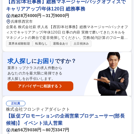
【西宮/本社事務】総務マネージャー/バックオフィスで
メーカー
キャリアアップ/年休120日 総務事務
28万4000円～31万9000円
月給
兵庫県西宮市
企業名 株式会社萩 求人名 【西宮/本社事務】総務マネージャー/バックオフ
ィスでキャリアアップ/年休120日 仕事の内容 実務で磨いてきたスキルを
マネジメントの舞台で是非発揮してください。労務/給与計算のフロー最適
化から、スタッフ一人ひとりに寄り添う面談まで、バックオフィスの要と
業界未経験歓迎
転勤なし
退職金あり
土日祝休み
してチームを牽引いただくポジションです。 ■労務/給与管理の統括(正確
な運営と改善)：給与/賞与計算の最終確認、社会保険/労働保険の手続き管
理、法改正への対応、福利厚生の運用管理 ■組織のコンディション管理(面
求人探し
お困り
に
ですか？
談とサポート)：スタッフとの社内面談、職場環境の改善提案、ハラスメ
業界トップクラスの求人件数から
ント防止/安全衛生 ■本社マネジメントと経営支援(全体最適)：部門間の調
あなたの力を最大限に発揮できる
整/連携、 総務チームの育成、経営層へのレポート 募集職種 【西宮/本社事
求人探しをお手伝いします。
務】総務マネージャー/バックオフィスでキャリアアップ/年休120日
アドバイザーに相談する
正社員
株式会社フロンティアダイレクト
【販促プロモーションの企画営業プロデューサー(部長
候補)】 イベント法人営業
56万9038円～80万3347円
月給