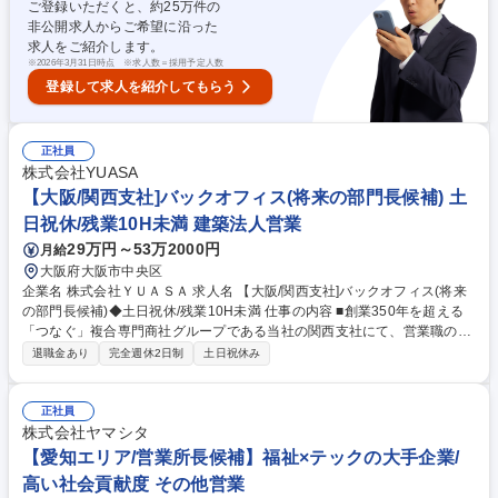
ご登録いただくと、約
25
万件の
ムが長く、難易度の高い営業です。(アプローチ例：人事労務課/人材開発
非公開求人からご希望に沿った
課→人事部長→人事本部長、執行役員、情シス部門) 募集職種 【大阪/エン
求人をご紹介します。
タープライズセールス】HR領域で日本企業のDX推進/現年収以上確約
※
2026年3月31日時点 ※求人数＝採用予定人数
登録して求人を紹介してもらう
正社員
株式会社YUASA
【大阪/関西支社]バックオフィス(将来の部門長候補) 土
日祝休/残業10H未満 建築法人営業
29万円～53万2000円
月給
大阪府大阪市中央区
企業名 株式会社ＹＵＡＳＡ 求人名 【大阪/関西支社]バックオフィス(将来
の部門長候補)◆土日祝休/残業10H未満 仕事の内容 ■創業350年を超える
「つなぐ」複合専門商社グループである当社の関西支社にて、営業職のサ
ポート業務をお任せします。管理部門の部門長候補として主に以下の業務
退職金あり
完全週休2日制
土日祝休み
をお任せします。 【具体的な仕事内容】 ■販促業務■総務管理■保守営繕■
車両運行管理■伝票承認■経費処理等 【就業環境】 原則19時にはPCがシャ
ットダウンされる仕組みが導入された他、ITを活用した働き方改革（モバ
正社員
イルパソコンの導入、電子稟議の導入等）を実施しており、従業員にとっ
株式会社ヤマシタ
て働きやすい環境を整えております。 募集職種 【大阪/関西支社]バックオ
【愛知エリア/営業所長候補】福祉×テックの大手企業/
フィス(将来の部門長候補)◆土日祝休/残業10H未満
高い社会貢献度 その他営業