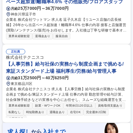
ペース超加速!離職率4.6% その他販売/フロアスタッフ
祉×テックの大手企業/高い社会貢献度
25万7000円～36万7000円
月給
神奈川県逗子市
企業名 株式会社ワットマン 求人名 逗子久木店【リユース店舗の店長候
補】26年から出店ペース超加速！離職率4.6% 仕事の内容 接客と店舗運営
(買取/メンテナンス/販売)をお任せします。入社後は丁寧な研修で基本オペ
レーションを習得しつつ、数値管理やスタッフマネジメント等へ業務範囲
業界未経験歓迎
退職金あり
服装自由
を拡大。将来的には店長職を目指していただきます。 【働く環境】キャリ
アUPの為の目標が明瞭になっており成長できる環境！ ■2026年から出店
急拡大！⇒店長ポスト急増！キャリアアップチャンス◎ ■ワークライフバ
正社員
ランスに会社全体で取組み⇒残業削減と生産性向上のため日々の個人の役
株式会社テクニスコ
割を決めるポジション表あり！休日出勤ほぼ無です。 ■目標：個人ノルマ
【人事労務】給与社保の実務から制度企画まで挑める/
無/店舗単位で売上を担います ■キャリアパス：スタッフ→副店長→店長→
東証スタンダード上場 福利厚生/労務/給与管理人事
ブロック長→グループ長→営業本部長 募集職種 逗子久木店【リユース店
31万2500円～40万6250円
月給
舗の店長候補】26年から出店ペース超加速！離職率4.6%
東京都品川区
企業名 株式会社テクニスコ 求人名 【人事労務】給与社保の実務から制度
企画まで挑める/東証スタンダード上場 仕事の内容 勤怠管理や給与計算、
社会保険手続きなどの実務を中心にお任せし、スムーズな組織運営を支え
ます。将来的にはご自身の志向に合わせて就業規則や人事制度の構築、採
業界未経験歓迎
副業・WワークOK
年間休日120日以上
資格取得支援あり
用、教育支援など企画業務への挑戦も可能です。 ■勤怠管理の集計・確認
転勤なし
時短勤務あり
退職金あり
在宅OK
完全週休2日制
■給与計算（ペイロール）実務 ■社会保険・労働保険の諸手続き ■就業規則
土日祝休み
や各種人事制度の改定・構築支援 ■採用活動および教育・研修制度の企画
運用 【仕事の魅力】定型労務にとどまらず、人事企画や制度構築など幅広
求人探し
入社まで
から
い領域へとステップアップできる柔軟な環境です。少数精鋭のため個人の