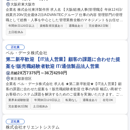
大阪府東大阪市
企業名 株式会社東洋製作所 求人名 【大阪/総務人事(管理職)】年休124日/
残業月20h/完全週休2日/ADVANTECグループ 仕事の内容 管理部門の管理
職として総務・人事を中心とした管理業務全般のマネジメントをお任せし
ます。●総務・人事・労務業務の統括および運営管理 ●組織課題や事業環
年間休日120日以上
資格取得支援あり
退職金あり
完全週休2日制
境の変化を踏まえた制度・運用の企画、改善推進 ●社内各部門およびグル
土日祝休み
ープ会社との調整・連携業務 ●管理部門メンバーのマネジメントおよび育
成 ●管理部門における業務フローの整備・標準化・効率化推進 ●経営層へ
の報告および各種施策の推進支援 ●その他、事業運営を支える管理部門全
正社員
般の統括業務 ※経理業務についてはグループ会社が支援しているため、高
ベル・データ株式会社
度な経理実務経験は必須ではありません。 募集職種 【大阪/総務人事(管理
第二新卒歓迎 【IT法人営業】顧客の課題に合わせた提
職)】年休124日/残業月20h/完全週休2日/ADVANTECグループ
案を!販売職経験者歓迎 IT/通信製品法人営業
28万7375円～36万4250円
月給
東京都新宿区
企業名 ベル・データ株式会社 求人名 ★第二新卒歓迎★【IT法人営業】顧
客の課題に合わせた提案を！販売職経験者歓迎 仕事の内容 幅広い商材で
お客様のシステム課題を解決するためのご提案を実施いただきます。ご経
験に合わせて研修もご用意。お客様の様々な業務課題解決に向けヒアリン
業界未経験歓迎
年間休日120日以上
転勤なし
退職金あり
在宅OK
グから提案を行い、エンジニアへと繋ぐ重要な役割です。 【具体的には】
完全週休2日制
土日祝休み
■各企業の業務上の課題や要望（DX化を推進したい/販売管理の生産性を高
めたい等）をヒアリング、社内検討を経て解決策の提案を行います。デー
タセンターやクラウド環境も自社で運用しています。電話やメールでアポ
正社員
イントを取り現地訪問を行いますが、近年では半数ほどがWEB会議を活用
株式会社オリエントシステム