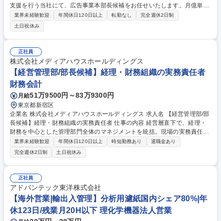
支援を行う当社にて、広告事業本部長候補をお任せいたします。月億単位
の予算を采配して圧倒的な成果を出し、その勝ち筋を組織へ展開する役割
業界未経験歓迎
年間休日120日以上
転勤なし
完全週休2日制
や、組織の仕組み化をお任せします。 ■ハイエンドな広告運用：主要媒体
土日祝休み
のアルゴリズムを攻略し、戦略的な予算投下を一任 ■クリエイティブディ
レクション：成果の出るクリエイティブ戦略の企画 ■組織の仕組み化・事
業統括：マニュアル化や採用・育成等の事業が自走する土台作り ■経営ボ
正社員
ードメンバーへの参画や新規事業開発 ※運用職の枠を超え、事業部が自走
株式会社メディアハウスホールディングス
し始めた後は経営の中枢を担っていただきます。 【業務内容の変更範囲】
【経営管理部/部長候補】経理・財務組織の実務責任者
当社の指定する業務 募集職種 東京【広告事業本部長候補】次期取締役前
財務会計
提/マーケティング支援
51万9500円～83万9300円
月給
東京都新宿区
企業名 株式会社メディアハウスホールディングス 求人名 【経営管理部/部
長候補】経理・財務組織の実務責任者 仕事の内容 経営層直下で、経理・
財務を中心とした管理部門全体のマネジメントを統括。現場の実務責任に
留まらず、経営判断に直結するレポーティングや全社的な組織戦略の立
業界未経験歓迎
年間休日120日以上
時短勤務あり
退職金あり
案・実行を担う管理部門の要となるポジションです。 ■経理実務の統括・
完全週休2日制
土日祝休み
推進（月次、年次決算業務・財務分析、資金繰り管理・予算実績管理サポ
ート等） ■組織マネジメント・人材育成・チーム全体の業務分担・効率的
な運用 ■現行業務フローの抜本的な見直しと改善・プロジェクトの推進 ■
正社員
外部専門家との折衝・調整業務の主導 ■経営層へのレポーティング：経営
アドバンテック東洋株式会社
管理部長、CFO、経営層への定期的かつタイムリーな情報提供・報告資料
【海外営業|輸出入管理】分析用濾紙国内シェア80%|年
作成■その他他事業部との社内調整 募集職種 【経営管理部/部長候補】経
休123日/残業月20H以下 理化学機器法人営業
理・財務組織の実務責任者