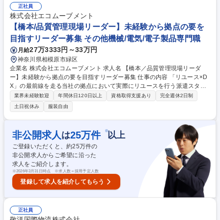
理（社宅、車両等）、規程整備 ※将来は教育研修体系構築や人事データ分
正社員
析等未着手領域への着火、専門家チームのマネジメントを通じ全社最適を
株式会社エコムーブメント
実現します。 募集職種 【東京】人事総務責任者候補◆医療DX企業の攻め
【橋本/品質管理現場リーダー】未経験から拠点の要を
の組織基盤を構築/M3グループ
目指すリーダー募集 その他機械/電気/電子製品専門職
27万3333円～33万円
月給
神奈川県相模原市緑区
企業名 株式会社エコムーブメント 求人名 【橋本／品質管理現場リーダ
ー】未経験から拠点の要を目指すリーダー募集 仕事の内容 「リユース×D
X」の最前線を走る当社の拠点において実際にリユースを行う派遣スタッ
フやジュニアスタッフをまとめる「現場の要」として、自らも実務に携わ
業界未経験歓迎
年間休日120日以上
資格取得支援あり
完全週休2日制
りつつ、チーム全体の進捗や品質管理を担う役割です！ ■チームの進捗管
土日祝休み
服装自由
理と役割共有（・目標台数達成に向けたメンバーへの作業割振り・リアル
タイムな稼働状況把握及び進捗確認）■メンバー教育サポート（・新人ス
タッフへの実務手順レクチャー・作業中の疑問への回答やその他フォロー
※
非公開求人
25
万件
は
以上
対応）■現場視点での改善提案（・「工程の最適化」など気づきの吸い上
ご登録いただくと、約
25
万件の
げ・上長やシステム部門へ改善案の共有）■品質管理・稼働報告（・検査
非公開求人からご希望に沿った
精度チェックでの品質担保・稼働実績のデータ入力） 募集職種 【橋本／
求人をご紹介します。
品質管理現場リーダー】未経験から拠点の要を目指すリーダー募集
※
2026年3月31日時点 ※求人数＝採用予定人数
登録して求人を紹介してもらう
正社員
敬洋国際物流株式会社