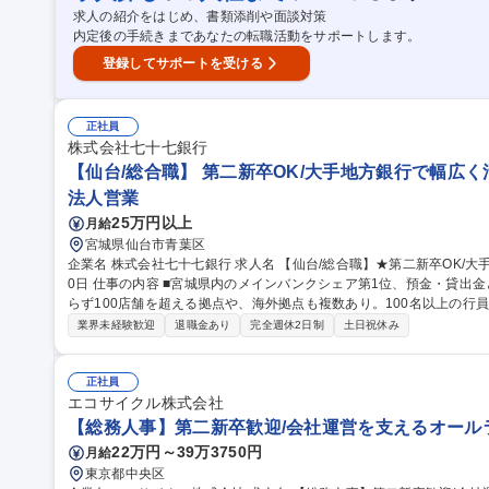
求人の紹介をはじめ、書類添削や面談対策
内定後の手続きまであなたの転職活動をサポートします。
登録してサポートを受ける
正社員
株式会社七十七銀行
【仙台/総合職】 第二新卒OK/大手地方銀行で幅広く活躍
法人営業
25万円以上
月給
宮城県仙台市青葉区
企業名 株式会社七十七銀行 求人名 【仙台/総合職】★第二新卒OK/大手地方銀行で幅広く活躍/1878年創業/年休12
0日 仕事の内容 ■宮城県内のメインバンクシェア第1位、預金・貸出金ともに宮城県内のシェア第1位。国内に留ま
らず100店舗を超える拠点や、海外拠点も複数あり。100名以上の行
ける環境。 【業務内容】当行において、法人・個人営業や法人融資の業務をお任せします。実際にお任せする業
業界未経験歓迎
退職金あり
完全週休2日制
土日祝休み
務は、ご経験やスキルに応じて決定します。 また将来的に、営業店
方を募集しています【職務一例】・訪問等による顧客ニーズ聴取とソ
の連携による顧客の課題解決 ・融資案件の資料作成 ・営業推進案の企画 募集職種 【仙台/総合職】★第二
正社員
K/大手地方銀行で幅広く活躍/1878年創業/年休120日
エコサイクル株式会社
【総務人事】第二新卒歓迎/会社運営を支えるオール
22万円～39万3750円
月給
東京都中央区