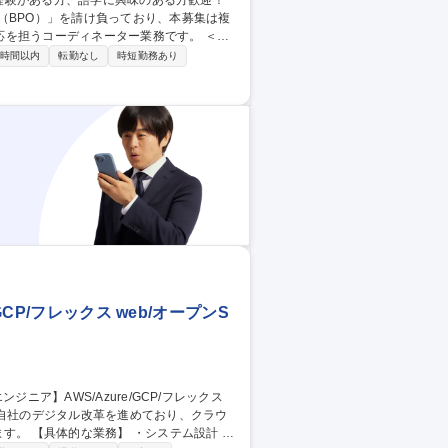
（BPO）」を請け負っており、本募集は複
担うコーディネーター業務です。 ＜詳
の間に立って手配・調整を行う仕事です。
0時間以内
転勤なし
時短勤務あり
件特性を踏まえた通訳者・翻訳者・機材等の
ヒアリング・調整 ・見積書・契約書・請求
CP/フレックス web/オープンS
や自社のデジタル改革を進めており、クラウ
ム設計 ・