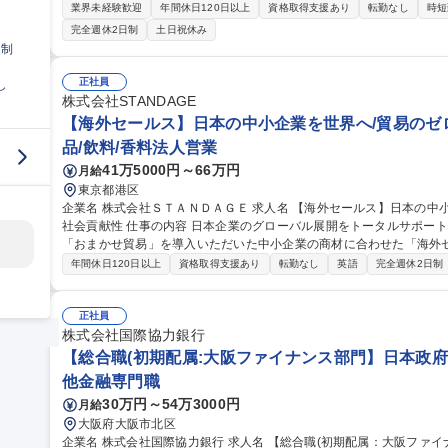
設計 ・プログラミング/コーディング ・テスト/運用保守 ※様々な
業界未経験歓迎
年間休日120日以上
資格取得支援あり
転勤なし
時短
ントへのサービス提供、社外向けのSaaS開発など幅広い開発を行っ
完全週休2日制
土日祝休み
す。 募集職種 第二新卒歓迎！【フロントエンドエンジニア】JavaScript
日制
正社員
し
株式会社STANDAGE
【海外セールス】日本の中小企業を世界へ/貿易のゼ
品/飲料/香料法人営業
41万5000円～66万円
月給
東京都港区
企業名 株式会社ＳＴＡＮＤＡＧＥ 求人名 【海外セールス】日本の中小企業を世界へ/貿易のゼロイチを創り出す
社会貢献性 仕事の内容 日本企業のグローバル展開をトータルサポートする、貿易まるなげパッケージサービス
「おまかせ貿易」を導入いただいた中小企業の商材に合わせた「海外セー
細】■商材の特性を活かした戦略立案（コンサルティング） ■海外現地
年間休日120日以上
資格取得支援あり
転勤なし
英語
完全週休2日制
海外バイヤーとの交渉、契約締結 ■海外展示会への出展サポート・現
を世界に展開したい思いがある方にピッタリなポジションです。 募集職種 【海外セールス】日本の中小企業を世
界へ/貿易のゼロイチを創り出す社会貢献性
正社員
株式会社国際協力銀行
【総合職(初期配属:大阪ファイナンス部門】日本政府
他金融専門職
30万円～54万3000円
月給
大阪府大阪市北区
企業名 株式会社国際協力銀行 求人名 【総合職(初期配属：大阪ファイナンス部門】日本政府100%出資の政策金融