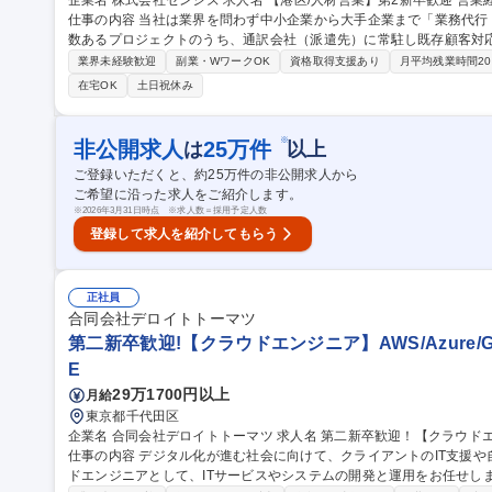
企業名 株式会社センシズ 求人名 【港区/人材営業】第2新卒歓迎 営業経験がある方、語学に興味のある方歓迎！
仕事の内容 当社は業界を問わず中小企業から大手企業まで「業務代行
数あるプロジェクトのうち、通訳会社（派遣先）に常駐し既存顧客対応を
細＞通訳や翻訳そのものを行う仕事ではなく、通訳者・翻訳者と顧客
業界未経験歓迎
副業・WワークOK
資格取得支援あり
月平均残業時間2
営業経験のある方は、そのスキルを活かせる環境です。 ・顧客・案
在宅OK
土日祝休み
手配・顧客および通訳者・翻訳者とのスケジュール調整 ・案件内容の
書等に関する事務対応 ※担当顧客は既存顧客が中心です。 募集職種 【港区/人材営業】第2新卒歓迎 営業経験があ
る方、語学に興味のある方歓迎！
※
非公開求人
25
万件
は
以上
ご登録いただくと、約
25
万件の非公開求人から
ご希望に沿った求人をご紹介します。
※
2026年3月31日時点 ※求人数＝採用予定人数
登録して求人を紹介してもらう
正社員
合同会社デロイトトーマツ
第二新卒歓迎!【クラウドエンジニア】AWS/Azure/G
E
29万1700円以上
月給
東京都千代田区
企業名 合同会社デロイトトーマツ 求人名 第二新卒歓迎！【クラウドエンジニア】AWS/Azure/GCP/フレックス
仕事の内容 デジタル化が進む社会に向けて、クライアントのIT支援
ドエンジニアとして、ITサービスやシステムの開発と運用をお任せします。 【具体的な業務】 ・システ