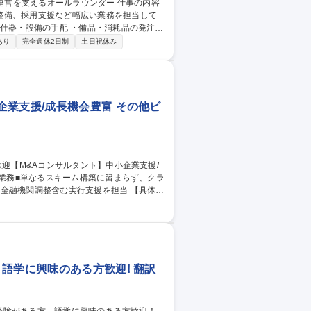
整備、採用支援など幅広い業務を担当して
採用業務のアシスタント その他、総務人事業
あり
完全週休2日制
土日祝休み
ールラウンダー
企業支援/成長機会豊富 その他ビ
機関調整含む実行支援を担当 【具体的
・ビジネスデューデリジェンス、企業価値評
など。M&A戦略立案から交渉、成約まで一貫
、事業・財務・税務・労務までワンストッ
語学に興味のある方歓迎! 翻訳