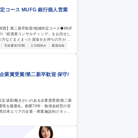
定コース MUFG 銀行個人営業
の方などまとまった資金をお持ちの方が中
完全週休2日制
土日祝休み
服装自由
々 【業務の特徴】原則、担当者がお客様への
知識が必要になりますが、この体制はお客
ルアップにもつながります。 募集職
FG
企業賞受賞/第二新卒歓迎 保守/
休日をメーカーなどの代わりに受付代行しま
を交換します。 3.キッティング業務：NW
べき業務の変更の範囲 【変更の範囲】会社
長/働きがいのある企業賞受賞/第二新卒歓迎