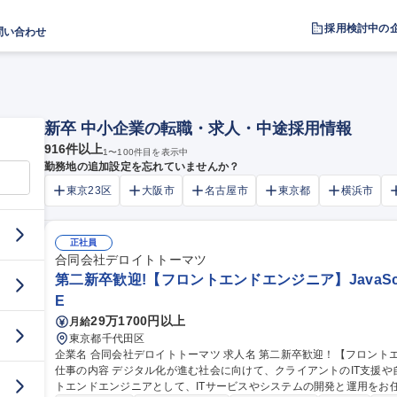
採用検討中の
問い合わせ
新卒 中小企業の転職・求人・中途採用情報
916
件以上
1
〜
100
件目を表示中
勤務地の追加設定を忘れていませんか？
東京23区
大阪市
名古屋市
東京都
横浜市
正社員
合同会社デロイトトーマツ
第二新卒歓迎!【フロントエンドエンジニア】JavaScrip
E
29万1700円以上
月給
東京都千代田区
企業名 合同会社デロイトトーマツ 求人名 第二新卒歓迎！【フロントエンドエンジニア】JavaScript/CSS/HTML
仕事の内容 デジタル化が進む社会に向けて、クライアントのIT支援
トエンドエンジニアとして、ITサービスやシステムの開発と運用をお任せします。 【具体的な業