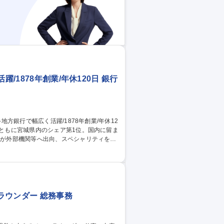
/1878年創業/年休120日 銀行
員が外部機関等へ出向、スペシャリティを磨
の支店長や本部課長等を目指していただける
リューション提案 ・本部渉外専門チームと
新卒O
ラウンダー 総務事務