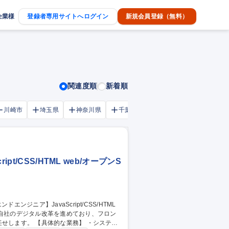
企業様
登録者専用サイトへログイン
新規会員登録（無料）
関連度順
新着順
川崎市
埼玉県
神奈川県
千葉市
大阪府
千葉県
t/CSS/HTML web/オープンS
や自社のデジタル改革を進めており、フロン
務】 ・システム