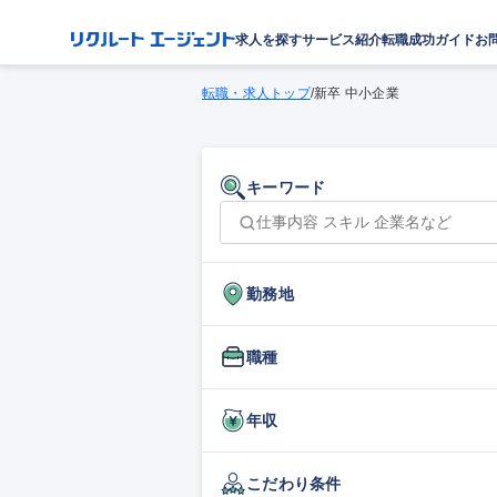
求人を探す
サービス紹介
転職成功ガイド
お
転職・求人トップ
/
新卒 中小企業
キーワード
勤務地
職種
年収
こだわり条件