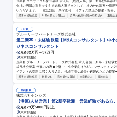
企業名 エコサイクル株式会社 求人名 【総務人事】第二新卒歓迎/会社運営を支えるオールラウンダー 仕事の内容
会社の円滑な運営を支える総務人事担当として、社内外の調整や環境
いただきます。 ・電話対応、来客受付 ・オフィス環境の整備・改善、什器・設備の手配 ・備品・消耗品の発注お
よび在庫管理、各種コスト管理 ・社用車・社宅・施設の管理運用 ・
業界未経験歓迎
年間休日120日以上
月平均残業時間20時間以内
退職金
務全般。 募集職種 【総務人事】第二新卒歓迎/会社運営を支えるオ
正社員
ブルーリーフパートナーズ株式会社
第二新卒・未経験歓迎【M&Aコンサルタント】中小
ジネスコンサルタント
32万円～57万円
月給
東京都港区
企業名 ブルーリーフパートナーズ株式会社 求人名 第二新卒・未経験歓迎【M&Aコンサルタント】中小企業支援/
成長機会豊富 仕事の内容 ■中堅・中小企業向けM&Aコンサルティング業務■単なるスキーム構築に留まらず、クラ
イアントの課題に深く入り込み、持続可能な成長や再建のための提案■金融
には】M&A案件のソーシング・マッチング（買収/売却双方）、財務
業界未経験歓迎
転勤なし
完全週休2日制
土日祝休み
服装自由
価、スキーム立案、契約書ドラフト支援、PMI（統合プロセス）支援
して支援します。税理士法人・社労士法人などグループ会社と連携し
プでクライアントをサポートします。 募集職種 第二新卒・未経験歓迎【M&Aコンサルタント】中小企業支援/成長
契約社員
機会豊富
株式会社センシズ
【港区/人材営業】第2新卒歓迎 営業経験がある方、
23万5000円以上
月給
東京都港区