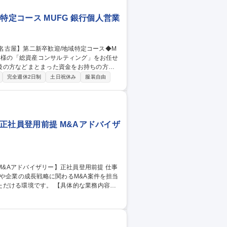
特定コース MUFG 銀行個人営業
後の方などまとまった資金をお持ちの方が
完全週休2日制
土日祝休み
服装自由
等々 【業務の特徴】原則、担当者がお客様
度な知識が必要になりますが、この体制は
身のスキルアップにもつながります。 募
◆MUFG
正社員登用前提 M&Aアドバイザ
や企業の成長戦略に関わるM&A案件を担当
。 【具体的な業務内容】
イザリー業務 ■上場企業/未上場企業の資本
対する買収ストラクチャー構築等にかかるア
にかかるアドバイザリー業務 ■その他上記業
経験不問/第二新卒歓迎【M&Aアドバイザリー】正社員登用前提