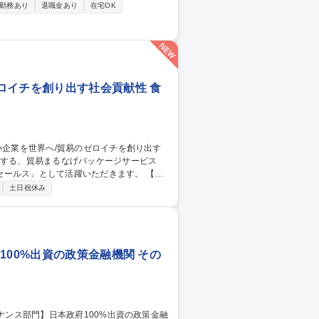
スキルに応じた業務をお任せします。クライア
勤務あり
退職金あり
在宅OK
ているため、いろいろな技術が身につきま
/CSS/HTML
ロイチを創り出す社会貢献性 食
ルス」として活躍いただきます。 【詳
での市場調査・バイヤーや代理店の発掘 ■
土日祝休み
地商談 英語力を活かし、日本のモノづくり
100%出資の政策金融機関 その