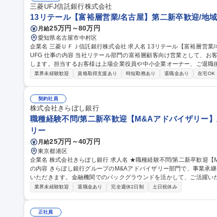
三菱UFJ信託銀行株式会社
13リテール【富裕層営業/名古屋】第二新卒歓迎/地域
25万円～80万円
月給
愛知県名古屋市中村区
企業名 三菱ＵＦＪ信託銀行株式会社 求人名 13リテール【富裕層営業/名古屋】第二新卒歓迎/地域特定コース◆M
UFG 仕事の内容 当社リテール部門の富裕層顧客向け営業として、お客様の「総資産コンサルティング」をお任せ
します。担当するお客様は上場企業役員や中小企業オーナー、ご退職
中心です。 【取扱商品】預金、資産運用(投資信託等)、資産承継(遺言信託・遺産整理、生命保険等)、資産管理
業界未経験歓迎
資格取得支援あり
時短勤務あり
退職金あり
在宅OK
(遺言代用信託・代理出金機能付信託・教育資金贈与信託等)、不動産 
へのご提案からクロージングまでワンストップで担います。幅広く高
お客様からのご評価もいただいており、お客様に向き合いぬくことで自
契約社員
集職種 13リテール【富裕層営業/名古屋】第二新卒歓迎/地域特定コース
株式会社きらぼし銀行
職種経験不問/第二新卒歓迎【M&Aアドバイザリー】
リー
25万円～40万円
月給
東京都港区
企業名 株式会社きらぼし銀行 求人名 ★職種経験不問/第二新卒歓迎【M&Aアドバイザリー】正社員登用前提 仕事
の内容 きらぼし銀行グループのM&Aアドバイザリー部門で、事業承継
いただきます。金融機関でのバックグラウンドを活かして、ご活躍いただける環境です
■きらぼしグループの取引先において生じるM&Aニーズにかかるアドバ
業界未経験歓迎
退職金あり
完全週休2日制
土日祝休み
政策策定・実行にかかるアドバイザリー業務 ■バイアウトファンドに
ドバイザリー業務 ■MBO実行にかかるストラクチャリング・資金調達
務に付随するアドバイザリー業務 募集職種 ★職種
正社員