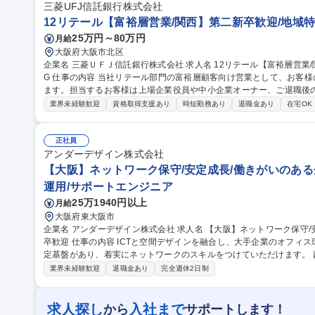
三菱UFJ信託銀行株式会社
12リテール【富裕層営業/関西】第二新卒歓迎/地域特
25万円～80万円
月給
大阪府大阪市北区
企業名 三菱ＵＦＪ信託銀行株式会社 求人名 12リテール【富裕層営業/関西】第二新卒歓迎/地域特定コース◆MUF
G 仕事の内容 当社リテール部門の富裕層顧客向け営業として、お客様の「総資産コンサルティング」をお任せし
ます。担当するお客様は上場企業役員や中小企業オーナー、ご退職後
心です。 【取扱商品】預金、資産運用(投資信託等)、資産承継(遺言信託・遺産整理、生命保険等)、資産管理(遺
業界未経験歓迎
資格取得支援あり
時短勤務あり
退職金あり
在宅OK
言代用信託・代理出金機能付信託・教育資金贈与信託等)、不動産 等
ご提案からクロージングまでワンストップで担います。幅広く高度な
様からのご評価もいただいており、お客様に向き合いぬくことで自身のスキ
正社員
種 12リテール【富裕層営業/関西】第二新卒歓迎/地域特定コース◆MU
アンダーデザイン株式会社
【大阪】ネットワーク保守/安定成長/働きがいのある
運用/サポートエンジニア
25万1940円以上
月給
大阪府東大阪市
企業名 アンダーデザイン株式会社 求人名 【大阪】ネットワーク保守/安定成長/働きがいのある企業賞受賞/第二新
卒歓迎 仕事の内容 ICTと空間デザインを融合し、大手企業のオフィス環境を最適化。創業70年・無借金経営の安
定基盤があり、着実にネットワークのスキルをつけていただけます。 西日本エリアの企業・商業施設向けネット
ワーク保守をおこなっていただきます。 1.受付業務：基本は、夜間
業界未経験歓迎
退職金あり
完全週休2日制
す。 2.オンサイト保守：NW機器が故障したら、現地に駆け付け、機器
機器のリプレースなどがあった際、機器の設定を入れます。 ■従事す
の定める業務全般 募集職種 【大阪】ネットワーク保守/安定成
求人探し
入社まで
から
サポートします！