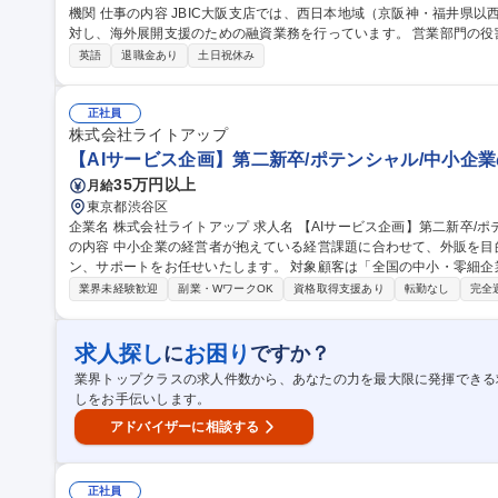
機関 仕事の内容 JBIC大阪支店では、西日本地域（京阪神・福井県以西）に本社または海外事業部門を持つ企業に
対し、海外展開支援のための融資業務を行っています。 営業部門の役割は、企業の海外進出に必要な長期資金の
提供や、民間金融機関との協調融資、保証業務など多岐にわたります
英語
退職金あり
土日祝休み
てで支援するファイナンスや、地域金融機関との連携による支援スキ
体、経済団体と連携したセミナー・講演会など広報活動も担い、地域
の視点で日本企業のグローバル展開を後押しします。 募集職種 【総合職(初期配属：大阪ファイナンス部門】日本
正社員
政府100%出資の政策金融機関
株式会社ライトアップ
【AIサービス企画】第二新卒/ポテンシャル/中小企業
35万円以上
月給
東京都渋谷区
企業名 株式会社ライトアップ 求人名 【AIサービス企画】第二新卒/ポテンシャル/中小企業の課題をAIで解決 仕事
の内容 中小企業の経営者が抱えている経営課題に合わせて、外販を目的
ン、サポートをお任せいたします。 対象顧客は「全国の中小・零細企業」で
SaaSの機能やUIUXの企画をおこない、開発会社とのディレション
業界未経験歓迎
副業・WワークOK
資格取得支援あり
転勤なし
完全
ニーズをもとに新しいAIパックを企画・設計 ・社内外のリソースを組み
事業の立ち上げ 募集職種 【AIサービス企画】第二新卒/ポテンシ
求人探し
お困り
に
ですか？
業界トップクラスの求人件数から、あなたの力を最大限に発揮できる
しをお手伝いします。
アドバイザーに相談する
正社員