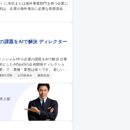
。中堅・中小企業の海外事業を現地通貨建
ームも活用。さらに、商工会議所や自治
企業との信頼関係を築きながら、国際金融
の課題をAIで解決 ディレクター
としたAISaaSの企画開発ディレクショ
、業種・業態は様々です。 新しいAI
を行って頂きます。 ・各企業から吸い上げた
週休2日制
土日祝休み
服装自由
合わせたサービス開発 ・SaaS化や新規
ャル/中小企業の課題をAIで解決
求人探