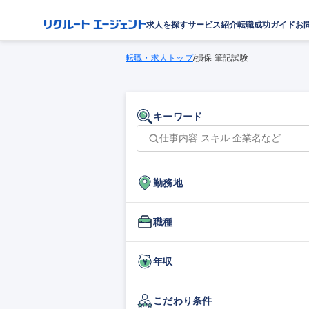
求人を探す
サービス紹介
転職成功ガイド
お
転職・求人トップ
/
損保 筆記試験
キーワード
勤務地
職種
年収
こだわり条件