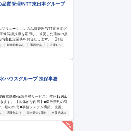
品質管理/NTT東日本グループ
定業務をお任せします。 【詳細】■
における建物の損害査定業務において、建物
り
時短勤務あり
退職金あり
在宅OK
を行っていただきます。 ■立会調査はな
スパートが活躍中。チームで課題に向き合う
種 【損害保険鑑定
積水ハウスグループ 損保事務
ル類の作成 ■事務システム構築、改善、D
■企画部→経営企画、商品開発、代理店管理、
し
退職金あり
完全週休2日制
土日祝休み
務部→総務、人事、経理、コンプライアンス、
129日/積水ハウスグループ