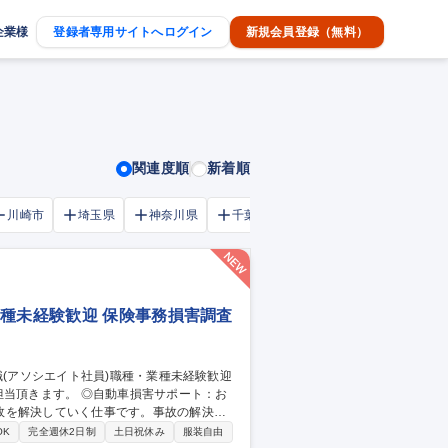
企業様
登録者専用サイトへログイン
新規会員登録（無料）
関連度順
新着順
川崎市
埼玉県
神奈川県
千葉市
大阪府
千葉県
業種未経験歓迎 保険事務損害調査
担当頂きます。 ◎自動車損害サポート：お
故を解決していく仕事です。事故の解決ま
OK
完全週休2日制
土日祝休み
服装自由