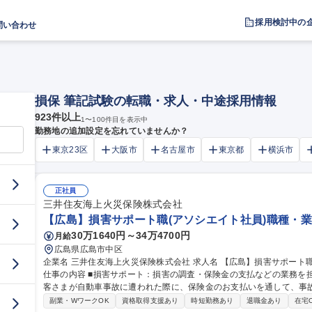
採用検討中の
問い合わせ
損保 筆記試験の転職・求人・中途採用情報
923
件以上
1
〜
100
件目を表示中
勤務地の追加設定を忘れていませんか？
東京23区
大阪市
名古屋市
東京都
横浜市
正社員
三井住友海上火災保険株式会社
【広島】損害サポート職(アソシエイト社員)職種・
30万1640円～34万4700円
月給
広島県広島市中区
企業名 三井住友海上火災保険株式会社 求人名 【広島】損害サポート職(アソシエイト社員)職種・業種未経験歓迎
仕事の内容 ■損害サポート：損害の調査・保険金の支払などの業務を
客さまが自動車事故に遭われた際に、保険金のお支払いを通して、事
で 迅速かつ円満な解決に向けた高い品質のサービスを提供します。※実務について入社後は過失割合の発生しな
副業・WワークOK
資格取得支援あり
時短勤務あり
退職金あり
在宅