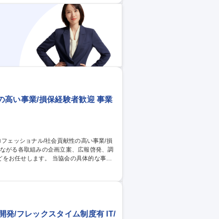
高い事業/損保経験者歓迎 事業
。 当協会の具体的な事業
発活動や業界共同システムの開発・運営を
明活動などが挙げられます。これらについ
ス感を持って協働することを通じて、当協
/フレックスタイム制度有 IT/