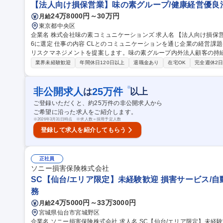
【法人向け損保営業】味の素グループ/健康経営優良法
24万8000円～30万円
月給
東京都中央区
企業名 株式会社味の素コミュニケーションズ 求人名 【法人向け損保営業】味の素グループ/健康経営優良法人202
6に選定 仕事の内容 CLとのコミュニケーションを通じ企業の経営課題やリスクを分析、最適な保険プログラムや
リスクマネジメントを提案します。味の素グループ内外法人顧客の持
に従事します。 ■法人顧客への訪問・ヒアリング ■既存顧客の契約管理・更新手続き ■企業リスク分析 ■事業継続
業界未経験歓迎
年間休日120日以上
退職金あり
在宅OK
完全週休2
計画（BCP）に関する提案 ■福利厚生制度の構築支援 ■事故発生時の
衝・各種手続き ■新規法人顧客の開拓 募集職種 【法人向け損保営業】味の素グループ/健康経営優良法人2026に
選定
※
非公開求人
25
万件
は
以上
ご登録いただくと、約
25
万件の非公開求人から
ご希望に沿った求人をご紹介します。
※
2026年3月31日時点 ※求人数＝採用予定人数
登録して求人を紹介してもらう
正社員
ソニー損害保険株式会社
SC【仙台/エリア限定】未経験歓迎 損害サービス/自
務
24万5000円～33万3000円
月給
宮城県仙台市宮城野区
企業名 ソニー損害保険株式会社 求人名 SC【仙台/エリア限定】未経験歓迎★損害サービス/自動車保険/転勤無/研