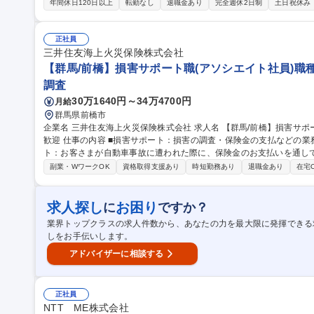
ケアに関する課題やニーズのヒアリングと改善提案 ・製品の正しい
年間休日120日以上
転勤なし
退職金あり
完全週休2日制
土日祝休み
用おむつの交換を実演いただくこともございます） ・ライフリーをお
理店との関係構築、営業支援 ◆自宅を拠点とした直行直帰スタイルです。※営業車貸与 募
自宅を拠点とした直行直帰/休日も充実/会社都合での転勤なし
正社員
三井住友海上火災保険株式会社
【群馬/前橋】損害サポート職(アソシエイト社員)職
調査
30万1640円～34万4700円
月給
群馬県前橋市
企業名 三井住友海上火災保険株式会社 求人名 【群馬/前橋】損害サポート職(アソシエイト社員)職種・業種未経験
歓迎 仕事の内容 ■損害サポート：損害の調査・保険金の支払などの業務を担当頂きます。 ◎自動車損害サポー
ト：お客さまが自動車事故に遭われた際に、保険金のお支払いを通し
解決まで 迅速かつ円満な解決に向けた高い品質のサービスを提供します。※実務について入社後は過失割合の発
副業・WワークOK
資格取得支援あり
時短勤務あり
退職金あり
在宅
生しない対物事故から担当頂きます。 その後業務に慣れてきたら過
人事故を担当いただくこともあります。 ◎火災/新種/傷病/海外旅行損
保険種目について事故対応を担当します。 募集職種 【群馬/前橋】損害サポート職(アソシエイト社員)職種・業種
求人探し
お困り
に
ですか？
未経験歓迎
業界トップクラスの求人件数から、あなたの力を最大限に発揮できる
しをお手伝いします。
アドバイザーに相談する
正社員
NTT ME株式会社