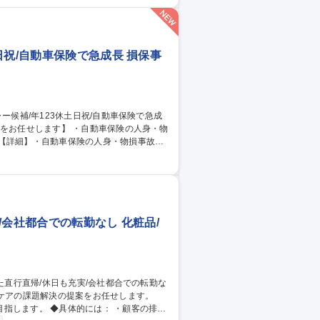
の発生する対物事故や適性等により対人事故
ート：火災/賠償責任/傷病など様々な保険種
広島】損害サポート職(アソシエイト社員)職種・業種未経験歓迎
日祝/自動車保険で急成長 損保事
実績に応じて、将来的にマネージャーを担
ライブアシスト」の新規インターネット販
天エコシステムを活用した新たな自動車保
/会社都合での転勤なし 化粧品/
： ・顧客の排泄