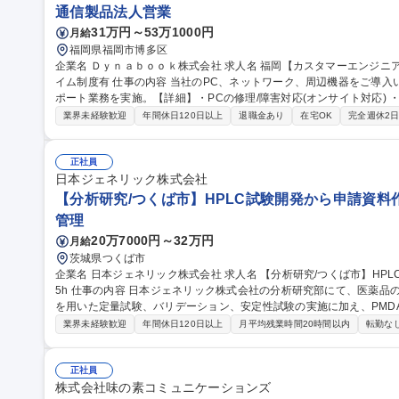
通信製品法人営業
31万円～53万1000円
月給
福岡県福岡市博多区
企業名 Ｄｙｎａｂｏｏｋ株式会社 求人名 福岡【カスタマーエンジニア】世界初のノートPCを開発/フレックスタ
イム制度有 仕事の内容 当社のPC、ネットワーク、周辺機器をご導入いただいた顧客(企業・官公庁等)に向けたサ
ポート業務を実施。【詳細】・PCの修理/障害対応(オンサイト対応) 
等のPC導入支援 ・クラウド商材やネットワークの提案/構築/サポート ・顧客のニーズを踏まえた付加価値やソリ
業界未経験歓迎
年間休日120日以上
退職金あり
在宅OK
完全週休2
ューションの提案/構築/サポート業務 【入社後について】入社後の教
員から教わっていきます。自社製品についての研修も実施しています
きますので、しっかりキャリアを形成できる環境です。 募集職種 福岡【カスタマーエンジニア】世界初のノート
正社員
PCを開発/フレックスタイム制度有
日本ジェネリック株式会社
【分析研究/つくば市】HPLC試験開発から申請資料作
管理
20万7000円～32万円
月給
茨城県つくば市
企業名 日本ジェネリック株式会社 求人名 【分析研究/つくば市】HPLC試験開発から申請資料作成まで／残業月1
5h 仕事の内容 日本ジェネリック株式会社の分析研究部にて、医薬品の分析法開発および申請業務を担当。HPLC
を用いた定量試験、バリデーション、安定性試験の実施に加え、PMD
従事します。 【業務内容】■HPLCを用いた試験法開発・バリデーション ■安定性試験・溶出試験の実施 ■試験計
業界未経験歓迎
年間休日120日以上
月平均残業時間20時間以内
転勤な
画書・報告書および承認申請資料の作成 ■PMDA照会事項への対応 ■
指導【仕事の魅力】外部委託せず自社主導で申請まで進めるため、裁
テーマに携わることができ、専門性を磨き続けられます。 募集職種 【分析研究/つくば市】HPLC試験開発から申
正社員
請資料作成まで／残業月15h
株式会社味の素コミュニケーションズ