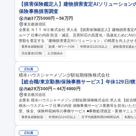
【損害保険鑑定人】建物損害査定AIソリューションの
保険事務損害調査
37万5000円～56万円
月給
東京都新宿区
企業名 ＮＴＴ ＭＥ株式会社 求人名 【損害保険鑑定人】建物損害査定AIソリューションの品質管理/NTT東日本グ
ループ 仕事の内容 防災・減災、災害対応の高度化・迅速化ためにAIの画像認識技術を応用し、被災した建物の損
害額を査定する「建物損害査定AIソリューション」の精度を向上させる損害査
建物損害査定AIソリューションの品質管理を担う業務です。火災保険
業界未経験歓迎
副業・WワークOK
年間休日120日以上
資格取得支援あ
の画像データをもとにAI が検出した損害の精度検証や査定内容の補正
完全週休2日制
土日祝休み
く、PCを活用したデスクワーク。 ☆既に大手鑑定事務所出身のエキ
カルチャーで、社会課題の解決にやりがいを感じながら業務に打ち込める環境です。 募集職
人】建物損害査定AIソリューションの品質管理/NTT東日本グループ
正社員
積水ハウスシャーメゾン少額短期保険株式会社
【総合職/東京勤務/保険事務サービス】年休129日/
29万300円～44万4900円
月給
東京都渋谷区
企業名 積水ハウスシャーメゾン少額短期保険株式会社 求人名 【総合職/東京勤務/保険事務サービス】年休129日/
積水ハウスグループ 仕事の内容 保険事務サービス業務等を担当いただきます。 【具体的な内容】■保険契約の引
受、保全、保険料収納等の事務サービス ■事務処理規定・業務マニュア
X化推進 ※将来的には下記職種へのジョブローテーション可能性有 
業界未経験歓迎
年間休日120日以上
月平均残業時間20時間以内
転勤な
営業推進 ■損害サービス部→事故対応、損害査定、保険金支払 ■総
管理部門全般 募集職種 【総合職/東京勤務/保険事務サービス】年休
正社員