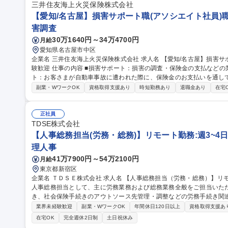
三井住友海上火災保険株式会社
【愛知/名古屋】損害サポート職(アソシエイト社員)
害調査
30万1640円～34万4700円
月給
愛知県名古屋市中区
企業名 三井住友海上火災保険株式会社 求人名 【愛知/名古屋】損害サポート職(アソシエイト社員)職種・業種未経
験歓迎 仕事の内容 ■損害サポート：損害の調査・保険金の支払などの業務を担当頂きます。 ◎自動車損害サポー
ト：お客さまが自動車事故に遭われた際に、保険金のお支払いを通し
解決まで 迅速かつ円満な解決に向けた高い品質のサービスを提供します。※実務について入社後は過失割合の発
副業・WワークOK
資格取得支援あり
時短勤務あり
退職金あり
在宅
生しない対物事故から担当頂きます。 その後業務に慣れてきたら過
人事故を担当いただくこともあります。 ◎火災/新種/傷病/海外旅行損
保険種目について事故対応を担当します。 募集職種 【愛知/名古屋】損害サポート職(アソシエイト社員)職種・業
正社員
種未経験歓迎
TDSE株式会社
【人事総務担当(労務・総務)】リモート勤務:週3~4日
理人事
41万7900円～54万2100円
月給
東京都新宿区
企業名 ＴＤＳＥ株式会社 求人名 【人事総務担当（労務・総務）】リモート勤務：週3～4日まで可能 仕事の内容
人事総務担当として、主に労務業務および総務業務全般をご担当いただきます。 【具体的には】
き、社会保険手続きのアウトソース先管理・調整などの労務手続き関
の入力・更新、社員情報管理業務 ・健康診断対応業務、安全衛生管理
業界未経験歓迎
副業・WワークOK
年間休日120日以上
資格取得支援あ
や評価制度の企画、運用のサポート業務 ・人事関連システムの企画、運用のサポート
在宅OK
完全週休2日制
土日祝休み
総務担当（労務・総務）】リモート勤務：週3～4日まで可能