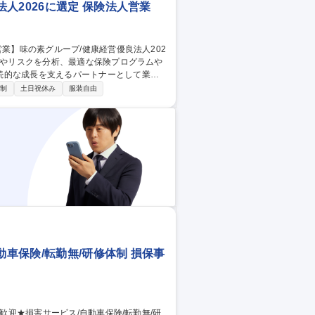
人2026に選定 保険法人営業
続的な成長を支えるパートナーとして業務
日制
土日祝休み
服装自由
対応・保険金請求サポート ■保険会社との折
動車保険/転勤無/研修体制 損保事