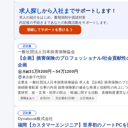
求人探し
入社まで
から
サポートします！
求人の紹介をはじめ、書類添削や面談対策
内定後の手続きまであなたの転職活動をサポートします。
登録してサポートを受ける
正社員
一般社団法人日本損害保険協会
【企画】損害保険のプロフェッショナル/社会貢献性の
企画
31万9200円～54万1200円
月給
東京都千代田区
企業名 一般社団法人日本損害保険協会 求人名 【企画】損害保険のプロフェッショナル/社会貢献性の高い事業/損
保経験者歓迎 仕事の内容 損害保険業の健全な発展と信頼性の向上につながる各取組みの企画立案、広報啓発、調
査研究、故・災害・犯罪の防止・軽減に関する活動、各種制度運営などをお任せします
としては、損害保険の仕組みや役割の理解促進に向けた広報・普及啓
退職金あり
在宅OK
完全週休2日制
土日祝休み
通じた基盤整備、保険行政や国際機関等に対する要望・提言・意見表
て、担当者の立場で社内外・業界内外の各ステークホルダーとバラン
会のさらなる役割発揮や新たな価値創造に貢献していただきます。 募集職種 【企画】損害保険のプロフェッショ
正社員
ナル/社会貢献性の高い事業/損保経験者歓迎
Dynabook株式会社
福岡【カスタマーエンジニア】世界初のノートPCを開発