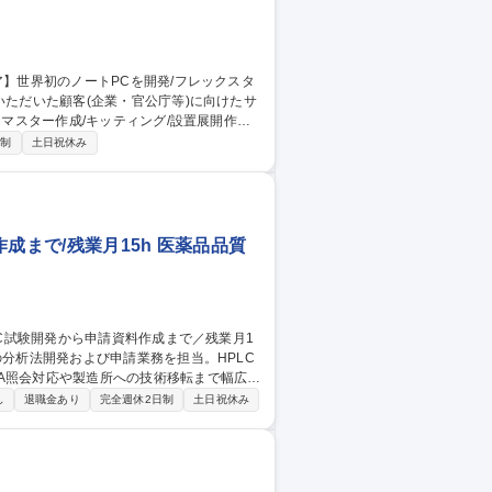
・マスター作成/キッティング/設置展開作業
日制
土日祝休み
育体制としては、OJTをメインとして先輩社
。独り立ちは半年～1年の期間で目指して頂
成まで/残業月15h 医薬品品質
A照会対応や製造所への技術移転まで幅広く
し
退職金あり
完全週休2日制
土日祝休み
製造所への分析法技術移転 ■進捗管理・後輩
量が非常に大きいです。次々と新たな開発