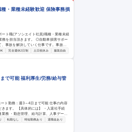
職種・業種未経験歓迎 保険事務損
て、事故を解決していく仕事です。事故の
OK
完全週休2日制
土日祝休み
服装自由
失割合の発生する対物事故や適性等により対
害サポート：火災/賠償責任/傷病など様々な
まで可能 福利厚生/労務/給与管
 ・入退社手続
連業務 ・勤怠管理、給与計算、人事データ
のサポート業務 ・人事制度、福利厚生制度
り
転勤なし
時短勤務あり
退職金あり
業務 など 募集職種 【人事