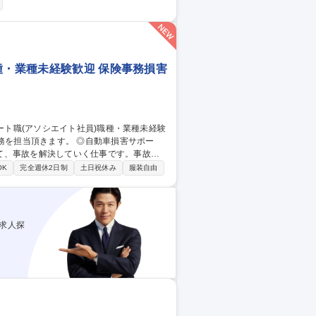
使用方法の案内・勉強会の実施（実際に成人
使いでない顧客に対する導入提案 ・販売代
集職種 【新潟/営業】
種・業種未経験歓迎 保険事務損害
て、事故を解決していく仕事です。事故の
OK
完全週休2日制
土日祝休み
服装自由
失割合の発生する対物事故や適性等により対
害サポート：火災/賠償責任/傷病など様々な
求人探