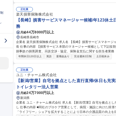
い対物事故から担当頂きます。 その後業務に慣れてきたら過失割合
を担当いただくこともあります。 ◎火災/新種/傷病/海外旅行損害サポ
目について事故対応を担当します。 募集職種 【
正社員
日制
楽天損害保険株式会社
【長崎】損害サービスマネージャー候補/年123休土
し
務
44万8000円以上
月給
長崎県長崎市
企業名 楽天損害保険株式会社 求人名 【長崎】損害サービスマネージャー候補/年123休土日祝/自動車保険で急成
長 仕事の内容 【損害サービス本部のマネージャー候補として下記役割をお任せします】 ・自動車保険の人身・物
損事故の損害調査、示談交渉・協定、保険金支払に関する担当者業務 【詳細】・自動車保険の人身・物損事故の
損害調査、示談交渉・協定、保険金支払に関する担当者業務※能力・
年間休日120日以上
英語
退職金あり
完全週休2日制
土日祝休み
っていただく可能性もあります。【募集背景】個人用自動車保険「ド
売件数の好調による、事故受付件数の増加に伴う人員体制の強化と楽
険のサービスの形を創造していく人材を求めています。 募集職種 【長崎】損害サービスマネージャー候補/年123
正社員
休土日祝/自動車保険で急成長
ユニ・チャーム株式会社
【新潟/営業】自宅を拠点とした直行直帰/休日も充実
トイレタリー法人営業
24万7000円以上
月給
新潟県
企業名 ユニ・チャーム株式会社 求人名 【新潟/営業】自宅を拠点とした直行直帰/休日も充実/会社都合での転勤な
し 仕事の内容 ■同社のプロケア営業として、病院・施設に向けた排泄ケアの課題解決の提案をお任せします。
「ライフリー」シェアを拡大することにより日本の介護品質の向上を目指します。 ◆具体的には