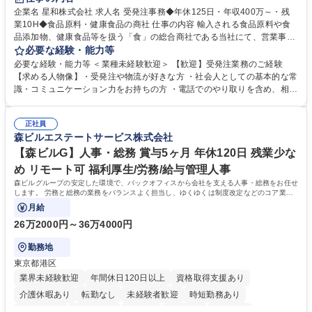
企業名 星和株式会社 求人名 受発注事務◆年休125日・年収400万～・残
業10H◆食品原料・健康食品の商社 仕事の内容 輸入される食品原料や食
品添加物、健康食品等を扱う「食」の総合商社である当社にて、営業事務
として営業サポートや書類作成、データ入力、電話対応などの業務をお任
必要な経験・能力等
せします。 ・受注／出荷指示／売上管理／仕入管理／在庫管理／お客様や
必要な経験・能力等 ＜業種未経験歓迎＞ 【歓迎】受発注業務のご経験
倉庫と電話確認など、販売に関わる事務、営業サポートをお願いします。
【求める人物像】・受発注や物流が好きな方 ・社会人としての基本的な常
・入社後は商品について覚えることから始め、先輩社員OJTと共に業務を
識・コミュニケーション力をお持ちの方 ・電話でのやり取りを含め、相手
進めて頂きます。未経験から始めた方も多数活躍中です。 [業務内容の変
の要件を正しく理解し対応できる方 ・数量・在庫・出荷数などの数値を正
更の範囲:会社の定める業務] 募集職種 受発注事務◆年休125日・年収400
確に扱う業務に抵抗がない方 ・PCを業務で日常的に使用しており、四則
万～・残業10H◆食品原料・健康食品の商社
正社員
演算ができる方 ・業務ルールや指示を理解し、行動できる方 学歴・資格
森ビルエステートサービス株式会社
学歴：大学院 大学 短大 語学力： 資格：
【森ビルG】人事・総務 賞与5ヶ月 年休120日 残業少な
め リモート可 福利厚生/労務/給与管理人事
森ビルグループの安定した環境で、バックオフィスから会社を支える人事・総務をお任せ
します。 労務と総務の業務をバランスよく担当し、ゆくゆくは制度改定などのコア業務
にも挑戦できる、やりがいある環境です。
月給
26万2000円～36万4000円
勤務地
東京都港区
業界未経験歓迎
年間休日120日以上
資格取得支援あり
介護休暇あり
転勤なし
未経験者歓迎
時短勤務あり
経験者歓迎
退職金あり
在宅OK
賞与あり
育休あり