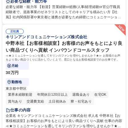
等のフロント部門の部署等幅広い部署での業務をお任せいたします。研修
必要な経験・能力等
制度やキャリア支援が充実しております！ ※下記業務詳細 【業務詳細】■
必要な経験・能力等 【歓迎】営業経験or総務/人事/経理経験or官公庁職員
管理部門：広報、人事、経理など当公社の運営に係る管理業務 ■収益部
経験者で、道路事業のゼネラリストとしてのキャリアを積みたい方【社
門：駐車場の新規開拓、管理運営、新宿駅西口広場の「イベントコーナ
風】社内関係部署や東京都と連携が必要なため綿密にコミュニケーション
ー」などの管理運営 ■道路部門：整備の急がれる骨格幹線道路や木造住宅
を図っています。 【業務の魅力】■幅広く携われる：総合職（事務）で
密集地域の特定整備路線の用地取得、道路に関する普及啓発事業、都内の
は、駐車場の管理運営や道路用地の取得、公益財団法人の中枢を担う管理
道路施設や道路工事現場の見学ツアー事業 ※入社後は上記いずれかの部門
正社員
部門など多岐に渡る業務を経験できます。 ■様々なプロジェクト：駐車場
キリンアンドコミュニケーションズ株式会社
へ配属。※業務内容変更の範囲：会社の定める業務 募集職種 【都庁グル
事業の他、新宿駅西口広場内に設置された照明を兼ねた広告「ブライトサ
ープ】総合職（事務）◇残業月平均9時間未満／有給年平均16日取得
イン」の管理運営を行うなど、事業収益を生み出す活動を積極的に行って
中野本社【お客様相談室】お客様のお声をもとにより良
います。 学歴・資格 学歴：大学院 大学 高専 短大 専修学校 高校 語学力：
い商品づくりへ貢献 インバウンドコールスタッフ
資格：
≪★コミュニケーションを通してキリンのファンを増やしませんか？★≫ お客様のお声
をより良い商品づくりに活かしていく上で、窓口となるお客様相談室でのお仕事です。
月給
30万円
勤務地
東京都中野区
業界未経験歓迎
年間休日120日以上
退職金あり
在宅OK
賞与あり
交通費支給
土日祝休み
寮・社宅あり
仕事の内容
企業名 キリンアンドコミュニケーションズ株式会社 求人名 中野本社【お
客様相談室】お客様のお声をもとにより良い商品づくりへ貢献 仕事の内容
≪★コミュニケーションを通してキリンのファンを増やしませんか？★≫