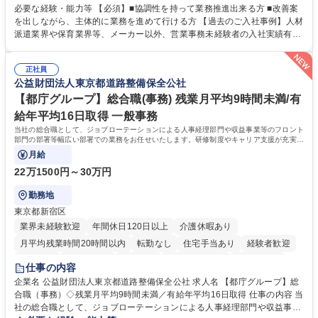
善をお任せ。 【教育制度】ご入社後、育成担当とペアになりながらOJTに
必要な経験・能力等 【必須】■協調性を持って業務推進出来る方 ■改善案
て業務を覚えていただくことが可能です。業務システムがきちんと構築さ
を出しながら、主体的に業務を進めて行ける方 【過去のご入社事例】人材
れているため、スムーズに仕事に慣れることができる環境です。また、
派遣業界や保育業界等、メーカー以外、営業事務未経験者の入社実績有
「チームで成果を出す文化」があり、良いやり方を積極的に共有しながら
【当社の事務職について】単なる事務ではなく主体性を発揮したサポート
常に改善を目指す風土のため、安心して業務に取り組んでいただけます。
により、キーエンスの付加価値向上に貢献します。ベースの定型業務に加
募集職種 【大阪・京都・滋賀】営業事務 ※未経験可
正社員
えて、お客様や社員の状況に合わせ、能動的なサポート、改善の動きも期
公益財団法人東京都道路整備保全公社
待され。組織を支えるスペシャリストとして、チームに貢献し、結果的に
社員から頼られる存在になることができます。平均19:30の退勤以降の業
【都庁グループ】総合職(事務) 残業月平均9時間未満/有
務の持ち帰りも禁止されており、メリハリのある働き方となります。 学
給年平均16日取得 一般事務
歴・資格 学歴：大学院 大学 高専 短大 語学力： 資格：
当社の総合職として、ジョブローテーションによる人事経理部門や収益事業等のフロント
部門の部署等幅広い部署での業務をお任せいたします。研修制度やキャリア支援が充実し
ております！ ※下記業務詳細
月給
22万1500円～30万円
勤務地
東京都新宿区
業界未経験歓迎
年間休日120日以上
介護休暇あり
月平均残業時間20時間以内
転勤なし
住宅手当あり
経験者歓迎
研修あり
退職金あり
賞与あり
完全週休2日制
交通費支給
仕事の内容
駅近5分以内
資格取得手当あり
食事補助あり
企業名 公益財団法人東京都道路整備保全公社 求人名 【都庁グループ】総
合職（事務）◇残業月平均9時間未満／有給年平均16日取得 仕事の内容 当
社の総合職として、ジョブローテーションによる人事経理部門や収益事業