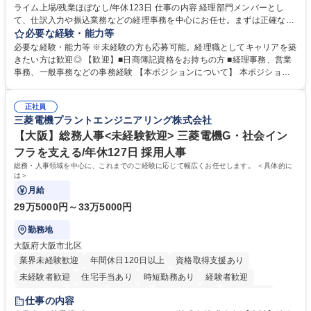
ライム上場/残業ほぼなし/年休123日 仕事の内容 経理部門メンバーとし
寮・社宅あり
て、仕訳入力や振込業務などの経理事務を中心にお任せ。まずは正確な入
力・確認業務からスタートし、既存メンバーと一緒に業務を進めながら段
必要な経験・能力等
階的に経理知識を身につけていただきます。 【具体的には】 ■社内稟議に
必要な経験・能力等 ※未経験の方も応募可能。経理職としてキャリアを築
基づく仕訳入力 ■月末の振込業務 ■明細作成 ■伝票処理、記帳業務 ■既存
きたい方は歓迎◎ 【歓迎】■日商簿記資格をお持ちの方 ■経理事務、営業
メンバーの業務サポート 【将来的には】 ■月次決算補助 ■四半期・年次決
事務、一般事務などの事務経験 【本ポジションについて】 本ポジション
算補助 ■有価証券報告書など開示資料作成補助 ■海外子会社を含む連結決
の魅力は、プライム上場企業の経理部門で、未経験から経理キャリアをス
算補助 ※3～5年程度を目安に、徐々に決算業務へ業務範囲を広げていく
タートできる点です。まずは仕訳入力や振込業務など基礎的な業務から担
想定です。 募集職種 未経験歓迎【経理/みなとみらい】プライム上場/残業
正社員
当し、3～5年をかけて月次決算・四半期決算・開示資料作成補助などへス
三菱電機プラントエンジニアリング株式会社
ほぼなし/年休123日
テップアップできます。また、残業は通常月ほぼなく、決算月でも10時間
未満のため、無理なく経理として専門性を身につけられる環境です。 学
【大阪】総務人事<未経験歓迎> 三菱電機G・社会イン
歴・資格 学歴：大学院 大学 高専 短大 専修学校 高校 語学力： 資格：日商
フラを支える/年休127日 採用人事
簿記検定1級 日商簿記検定2級
総務・人事領域を中心に、これまでのご経験に応じて幅広くお任せします。 ＜具体的に
は＞
月給
29万5000円～33万5000円
勤務地
大阪府大阪市北区
業界未経験歓迎
年間休日120日以上
資格取得支援あり
未経験者歓迎
住宅手当あり
時短勤務あり
経験者歓迎
退職金あり
在宅OK
賞与あり
完全週休2日制
交通費支給
仕事の内容
駅近5分以内
土日祝休み
服装自由
寮・社宅あり
食事補助あり