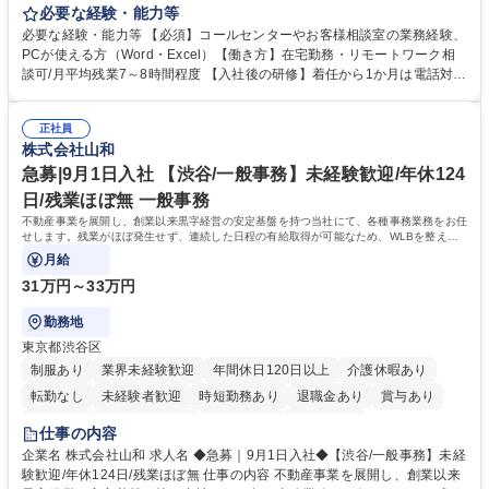
お客様のお声をより良い商品づくりに活かしていく上で、窓口となるお客
必要な経験・能力等
様相談室でのお仕事です。 日々お客様からいただくキリングループへのご
必要な経験・能力等 【必須】コールセンターやお客様相談室の業務経験、
意見を、企業活動に活かしています。お客様からの声に迅速かつ誠意をも
PCが使える方（Word・Excel）【働き方】在宅勤務・リモートワーク相
って対応、情報提供するとともにグループ内活動に反映しています。 【具
談可/月平均残業7～8時間程度 【入社後の研修】着任から1か月は電話対応
体的には】電話応対、メール、お手紙対応、ご指摘品調査報告書作成、有
のOJTを中心に実施し、電話対応に慣れた段階でメール・手紙のOJTを実
人チャットボット対応など。 【1日の対応件数】■電話：月間一人当たり
施する予定です。独り立ち以降もしっかりフォローする体制を整えていま
平均100件前後■メール・手紙：同上40件前後 募集職種 中野本社【お客様
正社員
すのでご安心ください。 【当社について】キリングループの広報機能を担
株式会社山和
相談室】お客様のお声をもとにより良い商品づくりへ貢献
う会社として、お客様との出会いを大切にし、磨き上げたホスピタリティ
を込めてコミュニケーションをとりながら広報関連業務を行っておりま
急募|9月1日入社 【渋谷/一般事務】未経験歓迎/年休124
す。 学歴・資格 学歴：大学院 大学 高専 短大 専修学校 高校 語学力： 資
日/残業ほぼ無 一般事務
格：
不動産事業を展開し、創業以来黒字経営の安定基盤を持つ当社にて、各種事務業務をお任
せします。残業がほぼ発生せず、連続した日程の有給取得が可能なため、WLBを整えた
い方にお勧めの環境です！
月給
31万円～33万円
勤務地
東京都渋谷区
制服あり
業界未経験歓迎
年間休日120日以上
介護休暇あり
転勤なし
未経験者歓迎
時短勤務あり
退職金あり
賞与あり
育休あり
完全週休2日制
交通費支給
土日祝休み
仕事の内容
企業名 株式会社山和 求人名 ◆急募｜9月1日入社◆【渋谷/一般事務】未経
験歓迎/年休124日/残業ほぼ無 仕事の内容 不動産事業を展開し、創業以来