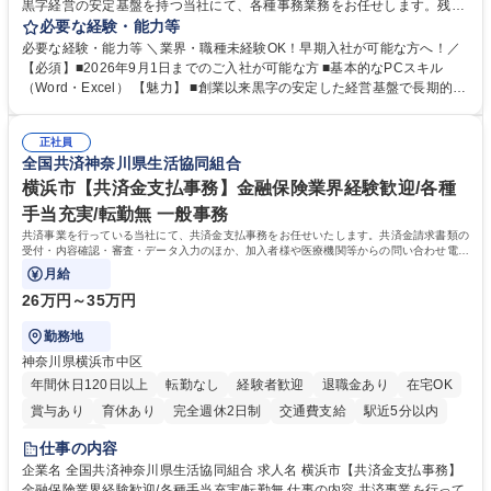
黒字経営の安定基盤を持つ当社にて、各種事務業務をお任せします。残業
がほぼ発生せず、連続した日程の有給取得が可能なため、WLBを整えたい
必要な経験・能力等
方にお勧めの環境です！ 入社後はOJTを通じて丁寧に研修を行いますの
必要な経験・能力等 ＼業界・職種未経験OK！早期入社が可能な方へ！／
で、事務未経験の方でも安心して臨むことができます。 【業務詳細】■電
【必須】■2026年9月1日までのご入社が可能な方 ■基本的なPCスキル
話・来客対応 ■物件の鍵や社内の備品管理 ■データ入力や書類作成 ■契約
（Word・Excel） 【魅力】 ■創業以来黒字の安定した経営基盤で長期的に
書などのファイリング ■郵送物の仕訳・発送 など 募集職種 ◆急募｜9月1
安心して働ける環境 ■残業ほぼなしで働きやすさ抜群、プライベートとの
日入社◆【渋谷/一般事務】未経験歓迎/年休124日/残業ほぼ無
両立が可能 ■有給取得を積極的に推奨、年間10日程度の取得実績 ■1ヶ月
正社員
のOJTで業務を習得可能、未経験でもしっかりサポート 学歴・資格 学
全国共済神奈川県生活協同組合
歴：大学院 大学 高専 短大 語学力： 資格：
横浜市【共済金支払事務】金融保険業界経験歓迎/各種
手当充実/転勤無 一般事務
共済事業を行っている当社にて、共済金支払事務をお任せいたします。共済金請求書類の
受付・内容確認・審査・データ入力のほか、加入者様や医療機関等からの問い合わせ電話
対応や書類発送等を担当します。
月給
26万円～35万円
勤務地
神奈川県横浜市中区
年間休日120日以上
転勤なし
経験者歓迎
退職金あり
在宅OK
賞与あり
育休あり
完全週休2日制
交通費支給
駅近5分以内
土日祝休み
仕事の内容
企業名 全国共済神奈川県生活協同組合 求人名 横浜市【共済金支払事務】
金融保険業界経験歓迎/各種手当充実/転勤無 仕事の内容 共済事業を行って