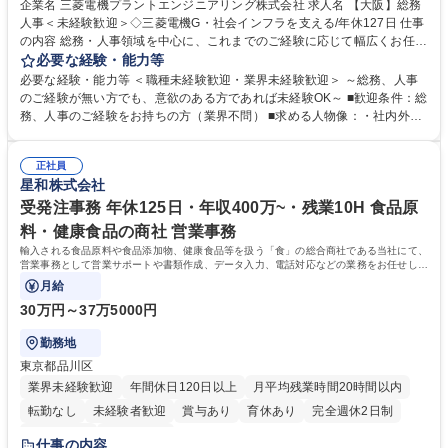
企業名 三菱電機プラントエンジニアリング株式会社 求人名 【大阪】総務
人事＜未経験歓迎＞◇三菱電機G・社会インフラを支える/年休127日 仕事
の内容 総務・人事領域を中心に、これまでのご経験に応じて幅広くお任せ
します。 ＜具体的には＞ ・総務/人事労務（給与・社保・勤怠管理など）
必要な経験・能力等
・採用・教育研修 ・福利厚生運用 など ※基本的には事務所勤務ですが、
必要な経験・能力等 ＜職種未経験歓迎・業界未経験歓迎＞ ～総務、人事
採用や教育等の業務内容により、関西圏以外への日帰り・宿泊を伴う国内
のご経験が無い方でも、意欲のある方であれば未経験OK～ ■歓迎条件：総
出張もございます。 ※担当業務を持ちつつ、お互いに助け合いながら、総
務、人事のご経験をお持ちの方（業界不問） ■求める人物像：・社内外の
務部という組織として協力しながら進める体制です。 募集職種 【大阪】
関係各部門との調整を率先して行い、業務を円滑に遂行できる協調性やコ
総務人事＜未経験歓迎＞◇三菱電機G・社会インフラを支える/年休127日
ミュニケーション能力を持っている方 ・人事総務領域に興味がありゼネラ
正社員
リスト志向をお持ちの方 学歴・資格 学歴：大学院 大学 語学力： 資格：
星和株式会社
受発注事務 年休125日・年収400万~・残業10H 食品原
料・健康食品の商社 営業事務
輸入される食品原料や食品添加物、健康食品等を扱う「食」の総合商社である当社にて、
営業事務として営業サポートや書類作成、データ入力、電話対応などの業務をお任せしま
す。
月給
30万円～37万5000円
勤務地
東京都品川区
業界未経験歓迎
年間休日120日以上
月平均残業時間20時間以内
転勤なし
未経験者歓迎
賞与あり
育休あり
完全週休2日制
交通費支給
土日祝休み
仕事の内容