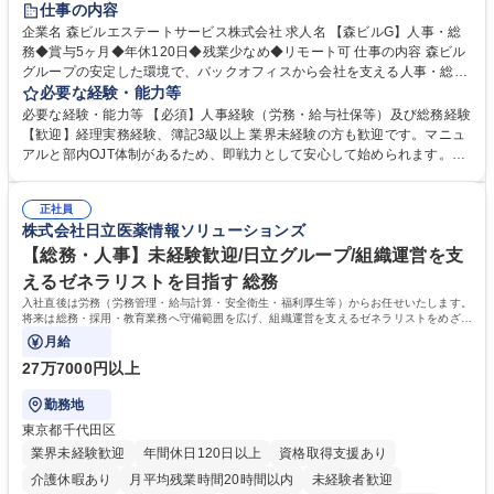
仕事の内容
完全週休2日制
交通費支給
長期歓迎
駅近5分以内
土日祝休み
企業名 森ビルエステートサービス株式会社 求人名 【森ビルG】人事・総
務◆賞与5ヶ月◆年休120日◆残業少なめ◆リモート可 仕事の内容 森ビル
グループの安定した環境で、バックオフィスから会社を支える人事・総務
をお任せします。 労務と総務の業務をバランスよく担当し、ゆくゆくは制
必要な経験・能力等
度改定などのコア業務にも挑戦できる、やりがいある環境です。 ■勤怠管
必要な経験・能力等 【必須】人事経験（労務・給与社保等）及び総務経験
理、給与計算、社会保険手続き、年末調整等の労務管理全般 ■入退社手続
【歓迎】経理実務経験、簿記3級以上 業界未経験の方も歓迎です。マニュ
き、社内規定の改定や人事制度改定などのコア業務 ■社内イベントの企画
アルと部内OJT体制があるため、即戦力として安心して始められます。
運営やその他総務業務全般 ※労務と総務を1：1の割合でお任せ。 入社後
【魅力・やりがい】森ビルGの安定基盤で労務から総務まで幅広く携われ
は部内のOJTを中心に、あなたの経験に合わせて不足している部分はいつ
ます。定型業務に留まらず、社内規定や人事制度の改定など会社のコア業
でも質問・相談できる環境が整っているため、安心して成長できます。 募
正社員
務に挑戦できるため、自身の成長と組織への貢献度をダイレクトに実感で
株式会社日立医薬情報ソリューションズ
集職種 【森ビルG】人事・総務◆賞与5ヶ月◆年休120日◆残業少なめ◆
きます。 残業少なめ、週1日リモート可など、ワークライフバランスを保
リモート可
ち長期活躍できる環境です。 「これまでの幅広い経験を活かし、長期的な
【総務・人事】未経験歓迎/日立グループ/組織運営を支
キャリアを築きたい」という前向きな意欲と挑戦を全力で応援します。 学
えるゼネラリストを目指す 総務
歴・資格 学歴：大学院 大学 高専 短大 専修学校 高校 語学力： 資格：日商
入社直後は労務（労務管理・給与計算・安全衛生・福利厚生等）からお任せいたします。
簿記検定1級 日商簿記検定2級 日商簿記検定3級
将来は総務・採用・教育業務へ守備範囲を広げ、組織運営を支えるゼネラリストをめざせ
ます。
月給
27万7000円以上
勤務地
東京都千代田区
業界未経験歓迎
年間休日120日以上
資格取得支援あり
介護休暇あり
月平均残業時間20時間以内
未経験者歓迎