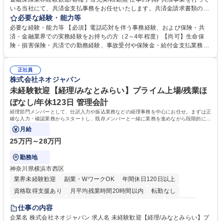
いる当社にて、共済金支払事務をお任せいたします。共済金請求書類の受
付・内容確認・審査・データ入力のほか、加入者様や医療機関等からの問
必要な経験・能力等
い合わせ電話対応や書類発送等を担当します。 ■共済金請求書類の受付、
必要な経験・能力等 【必須】電話応対を伴う事務経験、および保険・共
内容確認、および共済金支払に関する審査・事務処理業務全般を担当 ■専
済・金融業界での実務経験をお持ちの方（2～4年程度）【尚可】生命保
用システムへのデータ入力、各種必要書類の作成・発送作業 ■加入者様や
険・損害保険・共済での勤務経験、事故受付や保険金・給付金支払業務経
医療機関等からの各種問い合わせに対する丁寧かつ迅速な電話応対 ■現場
験がある方 【求める人物像】■相手の立場に立った丁寧な対応ができる方
調査の対応および業務プロセスの改善活動 【業務内容の変更範囲】当社の
■チームワークを大切にし、素直に学べる方★外勤の保険営業から内勤事
指定する業務 募集職種 横浜市【共済金支払事務】金融保険業界経験歓迎/
正社員
務へのキャリアチェンジ希望者も大歓迎です！ 学歴・資格 学歴：大学院
株式会社ネオジャパン
各種手当充実/転勤無
大学 高専 短大 専修学校 高校 語学力： 資格：
未経験歓迎【経理/みなとみらい】プライム上場/残業ほ
ぼなし/年休123日 管理会計
経理部門メンバーとして、仕訳入力や振込業務などの経理事務を中心にお任せ。まずは正
確な入力・確認業務からスタートし、既存メンバーと一緒に業務を進めながら段階的に経
理知識を身につけていただきます。
月給
25万円～28万円
勤務地
神奈川県横浜市西区
業界未経験歓迎
副業・WワークOK
年間休日120日以上
資格取得支援あり
月平均残業時間20時間以内
転勤なし
未経験者歓迎
時短勤務あり
退職金あり
在宅OK
賞与あり
仕事の内容
完全週休2日制
交通費支給
駅近5分以内
土日祝休み
服装自由
企業名 株式会社ネオジャパン 求人名 未経験歓迎【経理/みなとみらい】プ