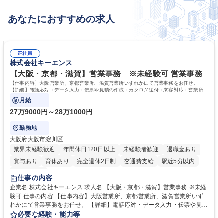
あなたにおすすめの求人
正社員
株式会社キーエンス
【大阪・京都・滋賀】営業事務 ※未経験可 営業事務
【仕事内容】大阪営業所、京都営業所、滋賀営業所いずれかにて営業事務をお任せ。
【詳細】電話応対・データ入力・伝票や見積の作成・カタログ送付・来客対応・営業所内
で発生する事務業務や業務改善をお任せ。
月給
27万9000円～28万1000円
勤務地
大阪府大阪市淀川区
業界未経験歓迎
年間休日120日以上
未経験者歓迎
退職金あり
賞与あり
育休あり
完全週休2日制
交通費支給
駅近5分以内
土日祝休み
仕事の内容
企業名 株式会社キーエンス 求人名 【大阪・京都・滋賀】営業事務 ※未経
験可 仕事の内容 【仕事内容】大阪営業所、京都営業所、滋賀営業所いず
れかにて営業事務をお任せ。 【詳細】電話応対・データ入力・伝票や見積
の作成・カタログ送付・来客対応・営業所内で発生する事務業務や業務改
必要な経験・能力等