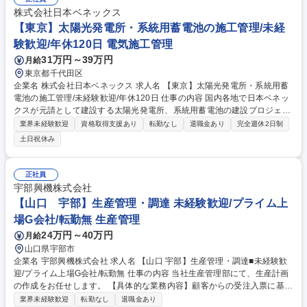
横断的な調整業務、業務改善推進など 募集職種 【大分市/管理部スタッ
株式会社日本ベネックス
フ】経理･人事･総務を幅広く担当/土日祝休/転勤無
【東京】太陽光発電所・系統用蓄電池の施工管理/未経
験歓迎/年休120日 電気施工管理
31万円～39万円
月給
東京都千代田区
企業名 株式会社日本ベネックス 求人名 【東京】太陽光発電所・系統用蓄
電池の施工管理/未経験歓迎/年休120日 仕事の内容 国内各地で日本ベネッ
クスが元請として建設する太陽光発電所、系統用蓄電池の建設プロジェク
トで、施工管理全般を担っていただきます。「作業員」ではなく、現場の
業界未経験歓迎
資格取得支援あり
転勤なし
退職金あり
完全週休2日制
指揮官としての裁量があります。 【具体的な業務】 ■工程管理、品質管
土日祝休み
理、安全管理、各種書類作成■施主・案件担当者・工事協力会社との折
衝・調整■現場マネジメント（強固な協力会社ネットワーク活用） 変更の
範囲：当社業務全般 ※実務未経験OK ※現場常駐（2～6ヶ月/案件） ※身
正社員
につく「施工管理スキル」は、これからの時代に通用する市場価値に直結
宇部興機株式会社
します。 募集職種 【東京】太陽光発電所・系統用蓄電池の施工管理/未経
【山口 宇部】生産管理・調達 未経験歓迎/プライム上
験歓迎/年休120日
場G会社/転勤無 生産管理
24万円～40万円
月給
山口県宇部市
企業名 宇部興機株式会社 求人名 【山口 宇部】生産管理・調達■未経験歓
迎/プライム上場G会社/転勤無 仕事の内容 当社生産管理部にて、生産計画
の作成をお任せします。 【具体的な業務内容】顧客からの受注入票に基づ
き各工程の生産日程をプランニングし、納期と工程進捗の管理を行いま
業界未経験歓迎
転勤なし
退職金あり