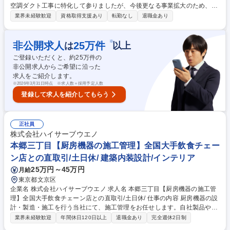
空調ダクト工事に特化して参りましたが、今後更なる事業拡大のため、配
管・電気など幅広い施工管理及び営業活動をお任せできる人材を探してい
業界未経験歓迎
資格取得支援あり
転勤なし
退職金あり
ます。 【業務の詳細】 ◆ダクトを設置する現場にて工事全体の管理監督
を行っていただきます。 ◆工場全体の配管、電気関係、ダクトなど、設備
関係を総合的に俯瞰して、付加価値のある提案ができる人材を希望してい
※
非公開求人
25
万件
は
以上
ます。 ◆後継の育成などにも尽力いただけることを期待します。 ※建物
ご登録いただくと、約
25
万件の
の改変に伴う業務はございません。 募集職種 【京都・滋賀/管施工管理】
非公開求人からご希望に沿った
ベテラン歓迎！工場の設備施工管理のスペシャリスト
求人をご紹介します。
※
2026年3月31日時点 ※求人数＝採用予定人数
登録して求人を紹介してもらう
正社員
株式会社ハイサーブウエノ
本郷三丁目【厨房機器の施工管理】全国大手飲食チェー
ン店との直取引/土日休/ 建築内装設計/インテリア
25万円～45万円
月給
東京都文京区
企業名 株式会社ハイサーブウエノ 求人名 本郷三丁目【厨房機器の施工管
理】全国大手飲食チェーン店との直取引/土日休/ 仕事の内容 厨房機器の設
計・製造・施工を行う当社にて、施工管理をお任せします。自社製品や他
社メーカー品の調達から現場管理まで一貫して携わり、大手飲食チェーン
業界未経験歓迎
年間休日120日以上
退職金あり
完全週休2日制
の新店舗等の厨房空間を創り上げるやりがいある業務です。 ■設計図面の