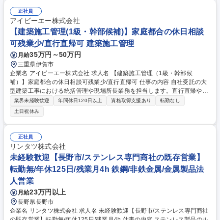
ート ■生産に供する設備の選定、仕様調整、予算確保、工事対応等の設備
導入に関わる一連の業務 ※入社時点での専門知識は必須といたしません。
正社員
必要な知識は入社後に実務及び研修（社内外）を通して覚えて頂きます。
アイビーエー株式会社
（理系としての下地や論理的な思考力は必要となります。） 募集職種 ■
【建築施工管理(1級・幹部候補)】家庭都合の休日相談
【愛知】宇宙機器(H3のエンジン、衛星推進機器)の生産プランニング、設
可残業少/直行直帰可 建築施工管理
備導入
35万円～50万円
月給
三重県伊賀市
企業名 アイビーエー株式会社 求人名 【建築施工管理（1級・幹部候
補）】家庭都合の休日相談可残業少/直行直帰可 仕事の内容 自社受託の大
型建築工事における統括管理や現場所長業務を担当します。直行直帰や
「月〇回の家庭都合の休日相談」等の柔軟な環境下で、豊富な現場経験を
業界未経験歓迎
年間休日120日以上
資格取得支援あり
転勤なし
活かし幹部候補や後進の育成者として活躍できる求人です。 工場、商業施
土日祝休み
設、オフィスビル等、自社手掛ける大型建築工事の現場統括および所長業
務をお任せします。 ・大型プロジェクトの施工計画立案、工程及び施工図
の統括管理 ・協力会社の組織統括、高度な安全・品質・原価管理 ・発注
正社員
者や設計士との折衝、技術提案 ・経験の浅い施工管理や2級保有者の育
リンタツ株式会社
成・技術指導 大阪・愛知等の現場へは社用車を貸与し直行直帰を徹底。出
未経験歓迎【長野市/ステンレス専門商社の既存営業】
張も短期間に制限しています。 募集職種 【建築施工管理（1級・幹部候
転勤無/年休125日/残業月4h 鉄鋼/非鉄金属/金属製品法
補）】家庭都合の休日相談可残業少/直行直帰可
人営業
23万円以上
月給
長野県長野市
企業名 リンタツ株式会社 求人名 未経験歓迎【長野市/ステンレス専門商社
の既存営業】転勤無/年休125日/残業月4h 仕事の内容 ステンレス製品のル