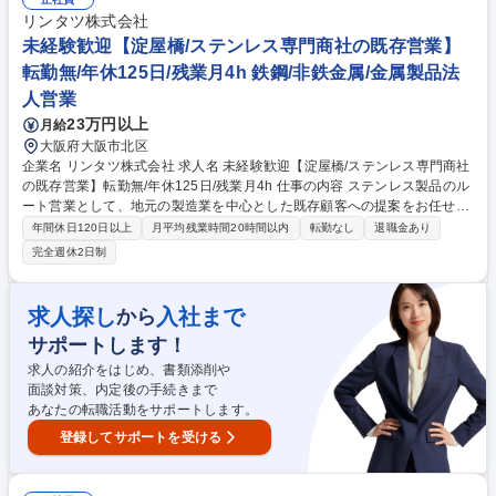
た、各切断機向けの作図作業（ネスティング）および見積もり業務 ■現場
リンタツ株式会社
の生産性向上や品質改善に向けた取り組み、および若手メンバーへの技術
未経験歓迎【淀屋橋/ステンレス専門商社の既存営業】
指導 募集職種 【北九州/NC切断オペレーター】工場作業経験者歓迎/極厚
転勤無/年休125日/残業月4h 鉄鋼/非鉄金属/金属製品法
鋼板/各種手当◎/転勤無
人営業
23万円以上
月給
大阪府大阪市北区
企業名 リンタツ株式会社 求人名 未経験歓迎【淀屋橋/ステンレス専門商社
の既存営業】転勤無/年休125日/残業月4h 仕事の内容 ステンレス製品のル
ート営業として、地元の製造業を中心とした既存顧客への提案をお任せし
ます。転居を伴う転勤はなく、地域に根差した営業活動に専念できます。
年間休日120日以上
月平均残業時間20時間以内
転勤なし
退職金あり
(全国転勤型も有)※業務内容の変更範囲：営業業務 ■既存顧客（1日3～4
完全週休2日制
件）の訪問・ニーズ深掘り ■ステンレス製品の仕様打ち合わせ・受注対応
■社内生産部門との加工・納期調整、物流手配 ■納品後のアフターフォロ
ーおよび信頼関係の構築 【取引先】自動車、医療機器、厨房、建材など約
求人探し
入社まで
から
1,000社。長年培った「絆」を武器に、素材＋αの価値を提供します。自社
サポートします！
一貫体制のため、顧客の要望に柔軟かつ迅速に応えられます。 募集職種
未経験歓迎【淀屋橋/ステンレス専門商社の既存営業】転勤無/年休125日/
求人の紹介をはじめ、書類添削や
残業月4h
面談対策、内定後の手続きまで
あなたの転職活動をサポートします。
登録してサポートを受ける