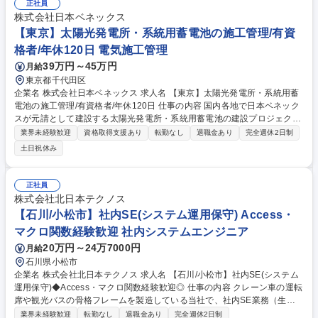
正社員
株式会社日本ベネックス
【東京】太陽光発電所・系統用蓄電池の施工管理/有資
格者/年休120日 電気施工管理
39万円～45万円
月給
東京都千代田区
企業名 株式会社日本ベネックス 求人名 【東京】太陽光発電所・系統用蓄
電池の施工管理/有資格者/年休120日 仕事の内容 国内各地で日本ベネック
スが元請として建設する太陽光発電所・系統用蓄電池の建設プロジェクト
で、監理技術者・現場代理人として建設現場全体の監理・監督を行ってい
業界未経験歓迎
資格取得支援あり
転勤なし
退職金あり
完全週休2日制
ただきます。 【具体的な業務】 ■現場の円滑な進行：工事協力会社・施
土日祝休み
主・案件担当者との調整 ■工程管理、品質管理、安全管理、各種資料作成
■就業スタイル：現場常駐（2～6ヶ月/案件） 【業務内容の変更の範囲】当
社業務全般 募集職種 【東京】太陽光発電所・系統用蓄電池の施工管理/有
正社員
資格者/年休120日
株式会社北日本テクノス
【石川/小松市】社内SE(システム運用保守) Access・
マクロ関数経験歓迎 社内システムエンジニア
20万円～24万7000円
月給
石川県小松市
企業名 株式会社北日本テクノス 求人名 【石川/小松市】社内SE(システム
運用保守)◆Access・マクロ関数経験歓迎◎ 仕事の内容 クレーン車の運転
席や観光バスの骨格フレームを製造している当社で、社内SE業務（生産
管理システム担当）をお任せします。主にシステムの運用保守業務をお任
業界未経験歓迎
転勤なし
退職金あり
完全週休2日制