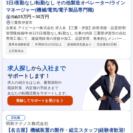
3日/夜勤なし/転勤なし その他製造オペレーター/ライン
マネージャー(機械/電気/電子製品専門職)
25万円～30万円
月給
三重県伊賀市
企業名 アイビーエー株式会社 求人名 【三重・伊賀】鉄骨溶接・品質管理/
管理職候補/年休123日/夜勤なし/転勤なし 仕事の内容 三重県伊賀市の自社
専用工場にて、建築用鉄骨の溶接や加工、品質管理、将来的なメンバー育
成等をお任せします。培った製造経験を活かして組織を牽引し、転勤のな
業界未経験歓迎
年間休日120日以上
資格取得支援あり
完全週休2日制
い安定基盤で腰を据えてキャリアを築ける環境です。 自社鉄骨製作専用工
土日祝休み
場にて以下の実務と工程・品質管理をお任せします。【具体例】■半自動
溶接やアーク溶接を用いた建築用鉄骨の溶接・組立・加工 ■溶接ロボット
の操作・設定 ■完成製品の精度・寸法確認および外観・超音波等の品質検
求人探し
入社まで
から
査作業 ■協力会社との連携や工程管理 ■後進の技術指導・育成。将来的に
サポートします！
は工場長や製造部長といった管理職ポジションで組織マネジメントへ進む
キャリアパスを用意しています。 募集職種 【三重・伊賀】鉄骨溶接・品
求人の紹介をはじめ、書類添削や
質管理/管理職候補/年休123日/夜勤なし/転勤なし
面談対策、内定後の手続きまで
あなたの転職活動をサポートします。
登録してサポートを受ける
正社員
明和テクノス株式会社
【名古屋】機械装置の製作・組立スタッフ|経験者歓迎!