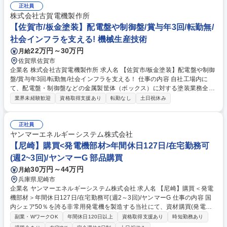
までお任せします。扱い商品は多岐に及ぶ為、商品知識をつけるまでは一
正社員
定の期間がかかるとは思いますが、経験豊富な先輩・同僚が全力でサポー
株式会社古賀電機製作所
トします。いずれは部署の中核人材としてマネジメントや人材育成の面で
【佐賀市/板金塗装】配電盤や制御盤/賞与年3回/転勤無/
も貢献していただくことを期待しています。【業務内容の変更の範囲】当
社会インフラを支える! 機械生産技術
社業務全般 募集職種 【全国】営業オープンポジション◆拠点/分野はご相
22万円～30万円
月給
談◆プライム上場/福利厚生◎
佐賀県佐賀市
企業名 株式会社古賀電機製作所 求人名 【佐賀市/板金塗装】配電盤や制御
盤/賞与年3回/転勤無/社会インフラを支える！ 仕事の内容 自社工場内に
て、配電盤・制御盤などの金属製筐体（ボックス）に対する塗装業務全般
を即戦力としてお任せします。前処理(脱脂作業/パテ付け/パテ磨き)や溶剤
業界未経験歓迎
資格取得支援あり
転勤なし
土日祝休み
塗装、粉体塗装等です。 ■塗装前の下地処理（研磨、マスキング、脱脂作
業など） ■スプレーガンを用いた吹き付け塗装、粉体塗装の実務 ■乾燥炉
を用いた焼き付け工程の管理 ■塗装後の外観検査、手直し作業、品質チェ
正社員
ック、工程管理のサポート ※自動車鈑金や建築塗装等、異分野での塗装経
ヤンマーエネルギーシステム株式会社
験をお持ちの方も、そのスプレーガンの技術や塗料の扱いに関するノウハ
【尼崎】購買<発電機部材>年間休日127日/在宅勤務可
ウを活かせる環境です。 募集職種 【佐賀市/板金塗装】配電盤や制御盤/賞
(週2~3回)/ヤンマーG 部品購買
与年3回/転勤無/社会インフラを支える！
30万円～44万円
月給
兵庫県尼崎市
企業名 ヤンマーエネルギーシステム株式会社 求人名 【尼崎】購買＜発電
機部材＞年間休日127日/在宅勤務可(週2～3回)/ヤンマーG 仕事の内容 国
内シェア50％を誇る非常用発電機を製造する当社にて、資材購買(発電機
部材や原料)をご担当いただきます。【業務の流れ】設計部署から図面展
副業・WワークOK
年間休日120日以上
資格取得支援あり
時短勤務あり
開後、発注先選定や価格査定・交渉を進めていただくイメージです。 【具