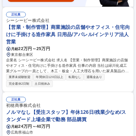
正社員
シーシービー株式会社
【営業・制作管理】商業施設の店舗やオフィス・住宅向
けに手掛ける造作家具 日用品/アパレル/インテリア法人
営業
22万円～25万円
月給
東京都台東区
企業名 シーシービー株式会社 求人名 【営業・制作管理】商業施設の店舗
やオフィス・住宅向けに手掛ける造作家具 仕事の内容 当社は緑川化成工
業グループの一員として、木工・板金・人工大理石を用いた家具製品の受
注を担っています。現場施工や納品管理まで一気通貫で対応する体制を整
業界未経験歓迎
年間休日120日以上
転勤なし
退職金あり
え、素材の特性を活かした確かな製品供給を行います。 【業務詳細】得意
完全週休2日制
土日祝休み
先（内装施工管理会社）の図面をもとに、コストダウンや品質向上に向け
た最適な素材・工法の提案と積算を行います。 ■製作準備：意匠図を部品
図へ展開し、社内拠点へ製作・加工の指示出し ■生産管理：製造工程の進
正社員
捗確認とクオリティの管理 ■納品・施工：工期に合わせた納期調整や、現
初穂商事株式会社
場での施工管理 設計意図を形にするため、上流から現場まで幅広く携わり
ノルマなし【受注スタッフ】年休126日/残業少なめ/ス
ます。 募集職種 【営業・制作管理】商業施設の店舗やオフィス・住宅向
タンダード上場企業で勤務 部品購買
けに手掛ける造作家具
24万円～40万円
月給
広島県福山市