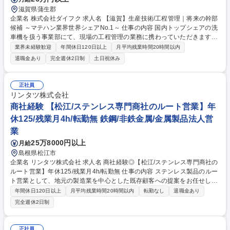
滋賀県蒲生郡
企業名 株式会社ダイフク 求人名 【滋賀】生産技術/工程管理｜将来の幹部
候補 ～マテハン業界世界シェアNo.1～ 仕事の内容 国内トップシェアの洗
車機を扱う事業部にて、現場の工程管理の業務に携わっていただきます。
将来的には課全体の管理を行う幹部候補としてのご活躍を期待しておりま
業界未経験歓迎
年間休日120日以上
月平均残業時間20時間以内
す。 【主な業務】■CAM/CAD業務 ■製品見積もり ■システム管理 ■工程・
退職金あり
完全週休2日制
土日祝休み
品質管理 ■課の収支管理 【やりがい・魅力】■洗車機のフレームや内・外
板の生産を主とし、生産工程のスタートであり全体工程が出来る把握でき
る。■工作課として新機種発売の際に物作りの意見が提案できる。板金工
正社員
場として幅広く資格を取得しスキルアップが可能 募集職種 【滋賀】生産
リンタツ株式会社
技術/工程管理｜将来の幹部候補 ～マテハン業界世界シェアNo.1～
商社経験 【松江/ステンレス専門商社のルート営業】年
休125/残業月4h/転勤無 鉄鋼/非鉄金属/金属製品法人営
業
25万8000円以上
月給
島根県松江市
企業名 リンタツ株式会社 求人名 商社経験◎【松江/ステンレス専門商社の
ルート営業】年休125/残業月4h/転勤無 仕事の内容 ステンレス製品のルー
ト営業として、地元の製造業を中心とした既存顧客への提案をお任せしま
す。転居を伴う転勤はなく、地域に根差した営業活動に専念できます。
年間休日120日以上
月平均残業時間20時間以内
転勤なし
退職金あり
(全国転勤型も有)※業務内容の変更範囲：営業業務 ■既存顧客（1日3～4
完全週休2日制
件）の訪問・ニーズ深掘り ■ステンレス製品の仕様打ち合わせ・受注対応
■社内生産部門との加工・納期調整、物流手配 ■納品後のアフターフォロ
ーおよび信頼関係の構築 【取引先】自動車、医療機器、厨房、建材など約
正社員