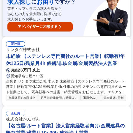
求人探し
お困り
に
ですか？
1,000社。長年培った「絆」を武器に、素材＋αの価値を提供します。自社
業界トップクラスの求人件数から
一貫体制のため、顧客の要望に柔軟かつ迅速に応えられます。 募集職種
あなたの力を最大限に発揮できる
未経験歓迎【射水市/ステンレス専門商社の既存営業】転勤無/年休125日/
求人探しをお手伝いします。
残業月4h
アドバイザーに相談する
正社員
リンタツ株式会社
未経験 【ステンレス専門商社のルート営業】転勤有/年
休125日/残業月4h 鉄鋼/非鉄金属/金属製品法人営業
26万円以上
月給
愛知県名古屋市中区
企業名 リンタツ株式会社 求人名 未経験◎【ステンレス専門商社のルート
営業】転勤有/年休125日/残業月4h 仕事の内容 ステンレス専門商社のルー
ト営業として、既存顧客への提案・納品管理をお任せします。エリアを越
えた経験を積み、将来のリーダー候補として成長を期待します。※業務内
年間休日120日以上
月平均残業時間20時間以内
退職金あり
完全週休2日制
容の変更範囲：営業業務 ■既存顧客（1日3～4件）の訪問・ニーズ深掘り
■ステンレス製品の仕様打ち合わせ・受注対応 ■社内生産部門との加工・
納期調整、物流手配 ■納品後のアフターフォローおよび信頼関係の構築
正社員
【取引先】自動車、医療機器、厨房、建材など約1,000社。長年培った
株式会社かんぜん
「絆」を武器に、素材＋αの価値を提供します。自社一貫体制のため、顧
【名古屋/ルート営業】法人営業経験者向け/金属建具の
客の要望に柔軟かつ迅速に応えられます。 募集職種 未経験◎【ステンレ
既存営業/残業月10~30h 建築法人営業