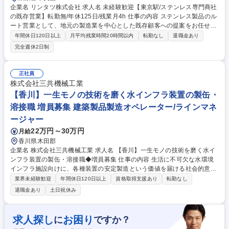
企業名 リンタツ株式会社 求人名 未経験歓迎【東京駅/ステンレス専門商社
の既存営業】転勤無/年休125日/残業月4h 仕事の内容 ステンレス製品のル
ート営業として、地元の製造業を中心とした既存顧客への提案をお任せし
ます。転居を伴う転勤はなく、地域に根差した営業活動に専念できます。
年間休日120日以上
月平均残業時間20時間以内
転勤なし
退職金あり
(全国転勤型も有)※業務内容の変更範囲：営業業務 ■既存顧客（1日3～4
完全週休2日制
件）の訪問・ニーズ深掘り ■ステンレス製品の仕様打ち合わせ・受注対応
■社内生産部門との加工・納期調整、物流手配 ■納品後のアフターフォロ
ーおよび信頼関係の構築 【取引先】自動車、医療機器、厨房、建材など約
正社員
1,000社。長年培った「絆」を武器に、素材＋αの価値を提供します。自社
株式会社三共機械工業
一貫体制のため、顧客の要望に柔軟かつ迅速に応えられます。 募集職種
【香川】一生モノの技術を磨く水インフラ装置の製缶・
未経験歓迎【東京駅/ステンレス専門商社の既存営業】転勤無/年休125日/
溶接職 増員募集 建築製品製造オペレーター/ラインマネ
残業月4h
ージャー
22万円～30万円
月給
香川県木田郡
企業名 株式会社三共機械工業 求人名 【香川】一生モノの技術を磨く水イ
ンフラ装置の製缶・溶接職◆増員募集 仕事の内容 生活に不可欠な水環境
インフラ施設向けに、各種装置の安定製造という価値を届ける社会的意義
のあるミッション。完全受注生産の環境にて、図面を読み解きながら裁量
業界未経験歓迎
年間休日120日以上
資格取得支援あり
転勤なし
を持って製缶・溶接業務の全般を担う職務。 【詳細】◆完全受注生産の水
退職金あり
土日祝休み
環境装置に対し、図面から製造の工程や段取りを自ら組み立て、最適な材
料受け入れや切断作業を進めていく工程設計◆長年培った溶接やガス切断
の職人技術をフルに駆使し、ケガキや開先加工、本溶接から仕上げ、ひず
求人探し
お困り
に
ですか？
み取りまでをミリ単位で行う溶接加工◆同じモノのない一品物の装置を対