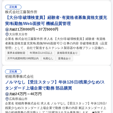
承認、プラン決定後の積算（見積もり） ■施工時の現場管理、工事業者の
工程調整 ■施工終了後の請求対応、仕入れ業者への支払対応 ■担当エリ
正社員
ア：全国（宿泊を伴う遠方出張あり） ※入社後まずは施工管理に専念いた
株式会社江藤製作所
だき、営業・調達は行いません。事務業務（手配・調整等）も並行して担
【大分/非破壊検査員】経験者･有資格者募集資格支援充
当します。 募集職種 本郷三丁目【厨房機器の施工管理】全国大手飲食チ
実/転勤無/Web面接可 機械品質管理
ェーン店との直取引/土日休/
21万8000円～37万5000円
月給
大分県大分市
企業名 株式会社江藤製作所 求人名 【大分/非破壊検査員】経験者･有資格
者募集資格支援充実/転勤無/Web面接可◎ 仕事の内容 非破壊検査員（品質
管理）として、自社で製造するステンレス製容器や各種プラント設備の検
査業務および工程管理をお任せします。（業務内容の変更の範囲）当社業
業界未経験歓迎
年間休日120日以上
資格取得支援あり
務全般 【業務内容】※主に2つの軸をメインに就業して頂きます。 ■検査
月平均残業時間20時間以内
転勤なし
退職金あり
業務(非破壊検査：製品に異常がないかを非破壊検査の技法を用いて調べ
ていきます/製品の検査：図面通り製品ができているか・既定の要領に沿っ
た製品が出来ているかを確認/検査書類作成：法令やお客様の要望に沿って
正社員
検査書類を作成する) ■工程管理(検査をしないといけない納期までに、製
初穂商事株式会社
品がしっかりと上がってくるか等の前工程の納期管理もして頂きます) 募
ノルマなし【受注スタッフ】年休126日/残業少なめ/ス
集職種 【大分/非破壊検査員】経験者･有資格者募集資格支援充実/転勤無/
タンダード上場企業で勤務 部品購買
Web面接可◎
24万円～40万円
月給
広島県福山市
企業名 初穂商事株式会社 求人名 ノルマなし【受注スタッフ】年休126日/
残業少なめ/スタンダード上場企業で勤務 仕事の内容 東証スタンダード上
場の初穂商事の受注職としてご活躍頂ける方を募集致します。 ■内装工事