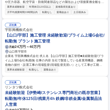
や圧力容器、航空宇宙・防衛関連部品などの製缶および溶接業務全般をお
任せします。TIG（アルゴン）溶接･半自動溶接･アーク溶接等、溶接部材
業界未経験歓迎
年間休日120日以上
資格取得支援あり
によって異なる溶接方法を使い分け作業します。 ■鋼材やステンレス材な
月平均残業時間20時間以内
転勤なし
退職金あり
土日祝休み
どの切断、曲げ、穴あけといった加工（仮組み） ■TIG溶接、半自動溶
接、アーク溶接などを用いた本溶接作業 ■グラインダー等を用いた仕上げ
作業、外観の歪み取り ■製品の寸法測定、非破壊検査（浸透探傷検査等）
正社員
の補助 ※手のひらサイズの精密部品から、クレーンを使用する数トンクラ
宇部興機株式会社
スの大型プラント設備まで、幅広い製品の製造に携わっていただきます。
【山口/宇部】施工管理 未経験歓迎/プライム上場G会社/
募集職種 【大分市/製缶溶接工】圧力容器や化学プラント等/資格支援有/転
転勤無 プラント施工管理
勤無/Web面接可
24万円～40万円
月給
山口県宇部市
企業名 宇部興機株式会社 求人名 【山口/宇部】施工管理■未経験歓迎/プラ
イム上場G会社/転勤無 仕事の内容 当社で製造している産業用機器、鋼構
造物の据付・設置工事の現場監督(現場監督見習い）として工事が工期内
に、計画通りに安全で終了するように、協力会社に指示・指導し業務を遂
業界未経験歓迎
転勤なし
退職金あり
行してもらいます。 【本ポジションの魅力】 当社の製品は生活のインフ
ラとして様々なところで使われており、「社会の為になる仕事」として誇
りを持って働くことが可能です。また、専門性も身に付けることができ、
正社員
スキルアップが実感できるのも本ポジションの醍醐味です。 募集職種
リンタツ株式会社
【山口/宇部】施工管理■未経験歓迎/プライム上場G会社/転勤無
未経験歓迎【伊勢崎/ステンレス専門商社の既存営業】
転勤無/年休125日/残業月4h 鉄鋼/非鉄金属/金属製品法
人営業