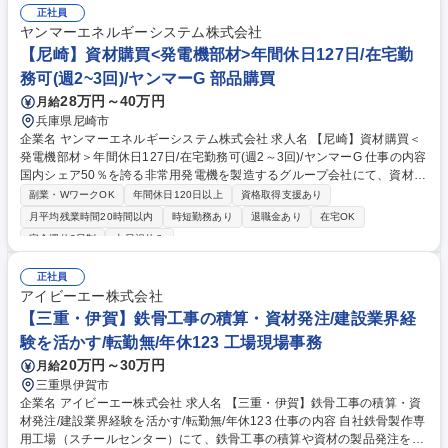
正社員
ヤンマーエネルギーシステム株式会社
【尼崎】資材購買<発電機部材>年間休日127日/在宅勤
務可(週2~3回)/ヤンマーG 部品購買
28万円～40万円
月給
兵庫県尼崎市
企業名 ヤンマーエネルギーシステム株式会社 求人名 【尼崎】資材購買＜
発電機部材＞年間休日127日/在宅勤務可(週2～3回)/ヤンマーG 仕事の内容
国内シェア50％を誇る非常用発電機を製造するグループ会社にて、資材購
買(発電機部材)をご担当いただきます。【業務の流れ】設計部署から図面
副業・WワークOK
年間休日120日以上
資格取得支援あり
展開後、発注先選定や価格査定・交渉を進めていただくイメージです。
月平均残業時間20時間以内
時短勤務あり
退職金あり
在宅OK
【具体的な業務内容】◎発注先選定 ◎価格査定・交渉・決定 ◎サプライ
完全週休2日制
土日祝休み
ヤとの協働原価低減活動 ◎購買戦略立案 ◎新規サプライヤ発掘 など 【対
象製品】発電機部材(プレス板金・大型製缶、ゴム樹脂、機械加工、電装
正社員
品など) 【働き方】在宅勤務可能で残業は全社平均19時間程度です。ご家
アイビーエー株式会社
族の付き添いが必要な際など、急遽有給取得も可能！平均有給取得日数は
【三重・伊賀】鉄骨工事の積算・資材発注/建設業界経
10.3日で仕事とプライベートを切り替えた働き方が実現できます。 募集職
種 【尼崎】資材購買＜発電機部材＞年間休日127日/在宅勤務可(週2～3
験を活かす/転勤無/年休123 工場現場事務
回)/ヤンマーG
20万円～30万円
月給
三重県伊賀市
企業名 アイビーエー株式会社 求人名 【三重・伊賀】鉄骨工事の積算・資
材発注/建設業界経験を活かす/転勤無/年休123 仕事の内容 自社鉄骨製作専
用工場（スチールセンター）にて、鉄骨工事の積算や資材の製品発注をお