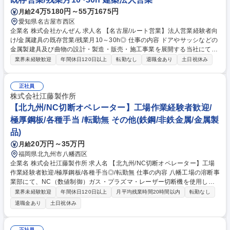
ス専門商社のルート営業】転勤有/年休125日/残業月4h
24万5180円～55万1675円
月給
愛知県名古屋市西区
企業名 株式会社かんぜん 求人名 【名古屋/ルート営業】法人営業経験者向
け/金属建具の既存営業/残業月10～30h◎ 仕事の内容 ドアやサッシなどの
金属製建具及び曲物の設計・製造・販売・施工事業を展開する当社にて、
法人営業をお任せいたします。主なお客様であるサッシ販売店様やゼネコ
業界未経験歓迎
年間休日120日以上
転勤なし
退職金あり
土日祝休み
ン企業様等からの発注依頼の対応が主な業務です。 【業務の流れ】 1.見
積り作成・提出 2.金額交渉・決定後、後工程（工事・業務部）に依頼 3.製
品納品または工事完了後、客先へ請求 【働き方】 オフィスワークと外回
正社員
りの時間割合は半々です。主に既存の得意先のフォローとなります。新規
株式会社江藤製作所
の場合はご紹介を頂くことがほとんどです。 募集職種 【名古屋/ルート営
【北九州/NC切断オペレーター】工場作業経験者歓迎/
業】法人営業経験者向け/金属建具の既存営業/残業月10～30h◎
極厚鋼板/各種手当 /転勤無 その他(鉄鋼/非鉄金属/金属製
品)
20万円～35万円
月給
福岡県北九州市八幡西区
企業名 株式会社江藤製作所 求人名 【北九州/NC切断オペレーター】工場
作業経験者歓迎/極厚鋼板/各種手当◎/転勤無 仕事の内容 八幡工場の溶断事
業部にて、NC（数値制御）ガス・プラズマ・レーザー切断機を使用した
金属板の精密切断加工およびCADオペレーション業務を即戦力としてお任
業界未経験歓迎
年間休日120日以上
月平均残業時間20時間以内
転勤なし
せします。 （業務内容の変更の範囲）当社業務全般 ■最新のNCガス･プラ
退職金あり
土日祝休み
ズマ･レーザー切断機を使用した鋼板の精密切断加工 ■ステンレス･アル
ミ･SS材など、薄板から極厚鋼板までの幅広い加工･条件設定 ■板繰り（ク
レーン操作）および、仕上げ作業（グラインダー等） ■2DCADを用い
正社員