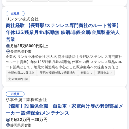
せし、Access、Excelも活用しながら業務を進めます。 【具体的に】生産
管理システム「アスプローバ（Asprova）」を活用した生産計画を行って
おり、同システムの運用保守業務をお任せします。 ・「アスプローバ」の
正社員
メンテナンス・運用管理業務 ・Microsoft Accessを用いた社内データベー
リンタツ株式会社
スの利活用 ・Microsoft Excel：マクロ関数を活用した生産計画の効率化推
商社経験 【長野駅/ステンレス専門商社のルート営業】
進 など ※既存社員から引継ぎながら、業務を行っていただきます 募集職
年休125/残業月4h/転勤無 鉄鋼/非鉄金属/金属製品法人
種 【石川/小松市】社内SE(システム運用保守)◆Access・マクロ関数経験
営業
歓迎◎
25万8000円以上
月給
長野県長野市
企業名 リンタツ株式会社 求人名 商社経験◎【長野駅/ステンレス専門商社
のルート営業】年休125/残業月4h/転勤無 仕事の内容 ステンレス製品のル
ート営業として、地元の製造業を中心とした既存顧客への提案をお任せし
ます。転居を伴う転勤はなく、地域に根差した営業活動に専念できます。
年間休日120日以上
月平均残業時間20時間以内
転勤なし
退職金あり
(全国転勤型も有)※業務内容の変更範囲：営業業務 ■既存顧客（1日3～4
完全週休2日制
件）の訪問・ニーズ深掘り ■ステンレス製品の仕様打ち合わせ・受注対応
■社内生産部門との加工・納期調整、物流手配 ■納品後のアフターフォロ
ーおよび信頼関係の構築 【取引先】自動車、医療機器、厨房、建材など約
正社員
1,000社。長年培った「絆」を武器に、素材＋αの価値を提供します。自社
杉本金属工業株式会社
一貫体制のため、顧客の要望に柔軟かつ迅速に応えられます。 募集職種
【森町】設備保全職 自動車・家電向け等の老舗部品メ
商社経験◎【長野駅/ステンレス専門商社のルート営業】年休125/残業月4
ーカー 設備保全/メンテナンス
h/転勤無
22万円～26万円
月給
静岡県周智郡