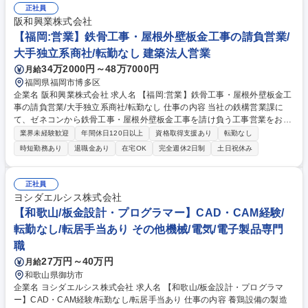
る円滑かつ確実な施工体制の構築■進捗状況の確認と納期に向けたスケジ
正社員
ュール等の工程管理■現場の確実な安全確保と要望通りの施工品質実現の
阪和興業株式会社
ための管理※担当エリアは岡山県内中心。工期は数週間から3か月程度。
【福岡:営業】鉄骨工事・屋根外壁板金工事の請負営業/
※施工管理業務に専念し、建物の改変を伴う実作業は行いません。【従事
大手独立系商社/転勤なし 建築法人営業
すべき業務の変更の範囲】当社の指定する業務 募集職種 岡山県【建築板
34万2000円～48万7000円
月給
金工事施工管理】二級以上有資格者／年俸制／転勤なしで高待遇
福岡県福岡市博多区
企業名 阪和興業株式会社 求人名 【福岡:営業】鉄骨工事・屋根外壁板金工
事の請負営業/大手独立系商社/転勤なし 仕事の内容 当社の鉄構営業課に
て、ゼネコンから鉄骨工事・屋根外壁板金工事を請け負う工事営業をお任
せします。 【具体的には】■営業担当者一人当たり5～10社程度のゼネコ
業界未経験歓迎
年間休日120日以上
資格取得支援あり
転勤なし
ンを担当。屋根外壁の板金工事はゼネコンへの設計折込営業もあります。
時短勤務あり
退職金あり
在宅OK
完全週休2日制
土日祝休み
■図面（引合い）受領に始まり、仕入先選定・交渉、見積作成、金額交
渉、制約後は物件の管理を行います。 ■受注後の工程管理、制作管理、品
質管理、製品検査立会については、仕事量や能力に合わせ、組織でサポー
正社員
トします。その過程で、現場訪問や製作工場訪問（出張）もございます。
ヨシダエルシス株式会社
募集職種 【福岡:営業】鉄骨工事・屋根外壁板金工事の請負営業/大手独立
【和歌山/板金設計・プログラマー】CAD・CAM経験/
系商社/転勤なし
転勤なし/転居手当あり その他機械/電気/電子製品専門
職
27万円～40万円
月給
和歌山県御坊市
企業名 ヨシダエルシス株式会社 求人名 【和歌山/板金設計・プログラマ
ー】CAD・CAM経験/転勤なし/転居手当あり 仕事の内容 養鶏設備の製造