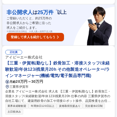
す。 【将来的には】 (1)生産に係わるコスト算定、費用管理 (2)購入資材
の発注業務 などをお任せしていきます。 募集職種 【山口 宇部】生産管
理・調達■未経験歓迎/プライム上場G会社/転勤無
※
非公開求人
25
万件
は
以上
ご登録いただくと、約
25
万件の
非公開求人からご希望に沿った
求人をご紹介します。
※
2026年3月31日時点 ※求人数＝採用予定人数
登録して求人を紹介してもらう
正社員
アイビーエー株式会社
【三重・伊賀/転勤なし】鉄骨加工・溶接スタッフ/未経
験歓迎/年休123/残業月20h その他製造オペレーター/ラ
インマネージャー(機械/電気/電子製品専門職)
20万円～30万円
月給
三重県伊賀市
企業名 アイビーエー株式会社 求人名 【三重・伊賀/転勤なし】鉄骨加工・
溶接スタッフ/未経験歓迎/年休123/残業月20h 仕事の内容 三重県伊賀市の
自社工場にて、建築用鉄骨の加工や溶接ロボット操作、品質検査をお任せ
します。入社後は先輩社員による実務指導が充実しており、ゼロから確か
業界未経験歓迎
年間休日120日以上
資格取得支援あり
完全週休2日制
な製造技術や一生モノのスキルを習得できる環境です。 自社鉄骨製作専用
土日祝休み
工場（スチールセンター）にて、以下の製造業務に段階的に挑戦いただき