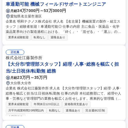
車通勤可能 機械フィールド/サポートエンジニア
34万7000円～53万3000円
月給
愛知県名古屋市港区
企業名 明和テクノス株式会社 求人名 【名古屋】機械装置の製作・組立ス
タッフ｜経験者歓迎！車通勤可能◎ 仕事の内容 主に食品・医薬品・化学
薬品業界向けの製造過程における、「砕く」・「混ぜる」・「運ぶ」のワ
ークを省人化するための、機械装置の部品製作と装置の組付けを担当して
業界未経験歓迎
転勤なし
退職金あり
いただきます。※建物の加工や改変等は行わない TIG溶接やボール盤、フ
ライス盤、旋盤を用いた板金部品の製作（高度な機械加工は外注） 自社製
作・手配部品を用いた装置・設備の組付け お客様との機器導入検討テスト
正社員
の実施 装置・設備の搬入、据付、撤去、改造作業 現地工事における工程
株式会社江藤製作所
管理および監督業務 協力会社との調整業務（重量物運搬・電気工事等は外
【大分市/管理部スタッフ】経理･人事･総務を幅広く担
注） 募集職種 【名古屋】機械装置の製作・組立スタッフ｜経験者歓迎！
当/土日祝休/転勤無 総務
車通勤可能◎
23万円～35万円
月給
大分県大分市
企業名 株式会社江藤製作所 求人名 【大分市/管理部スタッフ】経理･人事･
総務を幅広く担当/土日祝休/転勤無 仕事の内容 本社総務部にて、経理や人
事・労務など管理部門の業務を幅広くお任せします。将来的な管理職（プ
レイングマネージャー）候補として、組織づくりや全社運営の基盤づくり
業界未経験歓迎
年間休日120日以上
資格取得支援あり
にも関与いただけるポジションです。 ■勤怠・労務管理、社会保険手続き
月平均残業時間20時間以内
転勤なし
退職金あり
完全週休2日制
対応、年間行事・社内イベントの運営■経理関連（仕訳・月次補助／一部
土日祝休み
決算業務含む） ■官公庁向け申請・資料対応、契約書管理 ■広報･情報発信
業務（Web・社内報）、基幹システムや社内IT機器の管理■その他、社内
正社員