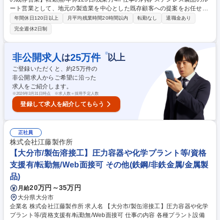
ート営業として、地元の製造業を中心とした既存顧客への提案をお任せし
ます。転居を伴う転勤はなく、地域に根差した営業活動に専念できます。
年間休日120日以上
月平均残業時間20時間以内
転勤なし
退職金あり
(全国転勤型も有)※業務内容の変更範囲：営業業務 ■既存顧客（1日3～4
完全週休2日制
件）の訪問・ニーズ深掘り ■ステンレス製品の仕様打ち合わせ・受注対応
■社内生産部門との加工・納期調整、物流手配 ■納品後のアフターフォロ
ーおよび信頼関係の構築 【取引先】自動車、医療機器、厨房、建材など約
※
非公開求人
25
万件
は
以上
1,000社。長年培った「絆」を武器に、素材＋αの価値を提供します。自社
ご登録いただくと、約
25
万件の
一貫体制のため、顧客の要望に柔軟かつ迅速に応えられます。 募集職種
非公開求人からご希望に沿った
未経験歓迎【長野市/ステンレス専門商社の既存営業】転勤無/年休125日/
求人をご紹介します。
残業月4h
※
2026年3月31日時点 ※求人数＝採用予定人数
登録して求人を紹介してもらう
正社員
株式会社江藤製作所
【大分市/製缶溶接工】圧力容器や化学プラント等/資格
支援有/転勤無/Web面接可 その他(鉄鋼/非鉄金属/金属製
品)
20万円～35万円
月給
大分県大分市
企業名 株式会社江藤製作所 求人名 【大分市/製缶溶接工】圧力容器や化学
プラント等/資格支援有/転勤無/Web面接可 仕事の内容 各種プラント設備