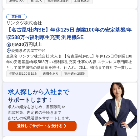
退職金あり
在宅OK
完全週休2日制
土日祝休み
体的な業務内容】◎発注先選定 ◎価格査定・交渉・決定 ◎サプライヤと
の協働原価低減活動 ◎購買戦略立案 ◎新規サプライヤ発掘 など 【対象製
品】発電機部材(プレス板金・大型製缶、ゴム樹脂、機械加工、電装品な
正社員
ど) 【働き方】在宅勤務可能で残業は全社平均19時間程度です。ご家族の
リンタツ株式会社
付き添いが必要な際など、急遽有給取得も可能！平均有給取得日数は10.3
【名古屋/社内SE】年休125日 創業100年の安定基盤/年
日で仕事とプライベートを切り替えた働き方が実現できます。 募集職種
収588万~/福利厚生充実 汎用機SE
【尼崎】購買＜発電機部材＞年間休日127日/在宅勤務可(週2～3回)/ヤンマ
ーG
30万円以上
月給
愛知県名古屋市中区
企業名 リンタツ株式会社 求人名 【名古屋/社内SE】年休125日◎創業100
年の安定基盤/年収588万～/福利厚生充実 仕事の内容 ステンレス専門商社
として業界屈指の供給量を誇り、仕入れ、加工、物流まで自社で一貫して
行う当社にて、システムエンジニア(SE)としてご活躍いただきます。 【具
年間休日120日以上
退職金あり
完全週休2日制
体的には】 ■社内の基幹システムの運用・メンテナンス ■業務効率化ツー
ルの開発・管理 ■セキュリティ管理 ■社員からの問い合わせ対応 など 【業
務の変更範囲：当社の定める範囲】 募集職種 【名古屋/社内SE】年休125
求人探し
入社まで
から
日◎創業100年の安定基盤/年収588万～/福利厚生充実
サポートします！
求人の紹介をはじめ、書類添削や
面談対策、内定後の手続きまで
あなたの転職活動をサポートします。
登録してサポートを受ける