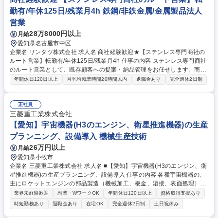
勤有/年休125日/残業月4h 鉄鋼/非鉄金属/金属製品法人
営業
28万8000円以上
月給
愛知県名古屋市中区
企業名 リンタツ株式会社 求人名 商社経験歓迎★【ステンレス専門商社の
ルート営業】転勤有/年休125日/残業月4h 仕事の内容 ステンレス専門商社
のルート営業として、既存顧客への提案・納品管理をお任せします。商社
での経験を活かしながら、知識を習得していただき、早期活躍を期待しま
年間休日120日以上
月平均残業時間20時間以内
退職金あり
完全週休2日制
す。！※業務内容の変更範囲：営業業務 ■既存顧客（1日3～4件）の訪
問・ニーズ深掘り ■ステンレス製品の仕様打ち合わせ・受注対応 ■社内生
産部門との加工・納期調整、物流手配 ■納品後のアフターフォローおよび
正社員
信頼関係の構築 【取引先】自動車、医療機器、厨房、建材など約1,000
三菱重工業株式会社
社。長年培った「絆」を武器に、素材＋αの価値を提供します。自社一貫
【愛知】宇宙機器(H3のエンジン、衛星推進機器)の生産
体制のため、顧客の要望に柔軟かつ迅速に応えられます。 募集職種 商社
プランニング、設備導入 機械生産技術
経験歓迎★【ステンレス専門商社のルート営業】転勤有/年休125日/残業月
26万円以上
月給
4h
愛知県小牧市
企業名 三菱重工業株式会社 求人名 ■【愛知】宇宙機器(H3のエンジン、衛
星推進機器)の生産プランニング、設備導入 仕事の内容 各種宇宙機器の、
主にロケットエンジンの部品製造（機械加工、板金、溶接、表面処理）に
関する生産プランナ業務及び製造に用いる設備の導入に関わる業務に携わ
業界未経験歓迎
副業・WワークOK
年間休日120日以上
資格取得支援あり
っていただきます。 【詳細】■生産工程を立案、設定し、必要な各種設
時短勤務あり
退職金あり
在宅OK
完全週休2日制
土日祝休み
備、治工具類、マニュアル類の整備 ■生産現場の改善、各種トラブルシュ