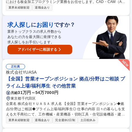
における板金加工プログラミング業務をお任せします。CAD・CAM（AP
100）を使用し、設計データから加工用NCデータを作成。将来的に現場の
業界未経験歓迎
退職金あり
製造工程や管理へと職域を広げていくことが可能です。 設計図面に基づ
き、AMADA製の最新鋭マシン（ターレットパンチプレス、レーザー加工
機等）を動かすためのNCデータを作成します。まずはプログラミング業
求人探し
お困り
に
ですか？
務からスタートし、板金加工の特性を理解していただきます。ゆくゆくは
業界トップクラスの求人件数から
製造工程の改善や管理まで、モノづくりの中心人物として幅広く活躍でき
あなたの力を最大限に発揮できる
る環境です。自分のデータが実物の製品として形になる手応えを実感でき
求人探しをお手伝いします。
ます。 募集職種 【和歌山/板金設計・プログラマー】CAD・CAM経験/転
勤なし/転居手当あり
アドバイザーに相談する
正社員
株式会社YUASA
【全国】営業オープンポジション 拠点/分野はご相談 プ
ライム上場/福利厚生 その他営業
31万円～54万7000円
月給
東京都千代田区
企業名 株式会社ＹＵＡＳＡ 求人名 【全国】営業オープンポジション◆拠
点/分野はご相談◆プライム上場/福利厚生◎ 仕事の内容 日々の暮らしを支
える大手商社にて、工作機械・産業機器・切削工具・住宅設備機器・建
材・建設機械・新流通ビジネス・スマートエネルギーなどのセグメント別
業界未経験歓迎
退職金あり
完全週休2日制
土日祝休み
の中で提案営業をしていただきます。 【具体的な仕事内容】■既存の販売
店へのルート提案営業をメインに、新規開拓やエンドユーザー層への営業