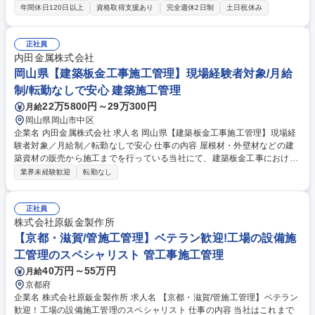
任せします。建設業界の知見を活かし、専門性高く市場価値のある積算ス
年間休日120日以上
資格取得支援あり
完全週休2日制
土日祝休み
キルを習得できるポジションです。 自社スチールセンター内にて、積算及
び製品発注の実務全般をお任せします。【具体的な業務】■設計図や仕様
書からの必要部材の拾い出し ■鉄骨工事に係る材料費・加工費等の原価計
正社員
算及び見積書作成 ■決定した見積に基づく必要資材・鋼材のメーカーへの
内田金属株式会社
発注及び納期・納品管理 ■社内製造部門や商社等との連絡調整業務。業界
岡山県【建築板金工事施工管理】現場経験者対象/月給
でも貴重とされる鉄骨積算の専門スキルを実務を通じて着実に高められる
制/転勤なしで安心 建築施工管理
環境です。 募集職種 【三重・伊賀】鉄骨工事の積算・資材発注/建設業界
22万5800円～29万300円
月給
経験を活かす/転勤無/年休123
岡山県岡山市中区
企業名 内田金属株式会社 求人名 岡山県【建築板金工事施工管理】現場経
験者対象／月給制／転勤なしで安心 仕事の内容 屋根材・外壁材などの建
築資材の販売から施工までを行っている当社にて、建築板金工事における
施工管理業務をお任せします。お客様との打ち合わせから工事の進捗管理
業界未経験歓迎
転勤なし
や現場の安全管理まで一貫して担当します。 ■お客様との打合せ（工事内
容やスケジュールの確認と細かな調整）■職人や建築資材の手配による円
滑かつ確実な施工体制の構築■進捗状況の確認と納期に向けたスケジュー
正社員
ル等の工程管理■現場の確実な安全確保と要望通りの施工品質実現のため
株式会社原鈑金製作所
の管理※担当エリアは岡山県内中心。工期は数週間から3か月程度。※施
【京都・滋賀/管施工管理】ベテラン歓迎!工場の設備施
工管理業務に専念し、建物の改変を伴う実作業は行いません。【従事すべ
工管理のスペシャリスト 管工事施工管理
き業務の変更の範囲】当社の指定する業務 募集職種 岡山県【建築板金工
40万円～55万円
月給
事施工管理】現場経験者対象／月給制／転勤なしで安心
京都府
企業名 株式会社原鈑金製作所 求人名 【京都・滋賀/管施工管理】ベテラン
歓迎！工場の設備施工管理のスペシャリスト 仕事の内容 当社はこれまで