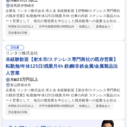
23万円以上
月給
群馬県伊勢崎市
企業名 リンタツ株式会社 求人名 未経験歓迎【伊勢崎/ステンレス専門商社
の既存営業】転勤無/年休125日/残業月4h 仕事の内容 ステンレス製品のル
ート営業として、地元の製造業を中心とした既存顧客への提案をお任せし
ます。転居を伴う転勤はなく、地域に根差した営業活動に専念できます。
年間休日120日以上
月平均残業時間20時間以内
転勤なし
退職金あり
(全国転勤型も有)※業務内容の変更範囲：営業業務 ■既存顧客（1日3～4
完全週休2日制
件）の訪問・ニーズ深掘り ■ステンレス製品の仕様打ち合わせ・受注対応
■社内生産部門との加工・納期調整、物流手配 ■納品後のアフターフォロ
ーおよび信頼関係の構築 【取引先】自動車、医療機器、厨房、建材など約
正社員
1,000社。長年培った「絆」を武器に、素材＋αの価値を提供します。自社
リンタツ株式会社
一貫体制のため、顧客の要望に柔軟かつ迅速に応えられます。 募集職種
未経験歓迎【射水市/ステンレス専門商社の既存営業】
未経験歓迎【伊勢崎/ステンレス専門商社の既存営業】転勤無/年休125日/
転勤無/年休125日/残業月4h 鉄鋼/非鉄金属/金属製品法
残業月4h
人営業
23万円以上
月給
富山県射水市
企業名 リンタツ株式会社 求人名 未経験歓迎【射水市/ステンレス専門商社
の既存営業】転勤無/年休125日/残業月4h 仕事の内容 ステンレス製品のル
ート営業として、地元の製造業を中心とした既存顧客への提案をお任せし
ます。転居を伴う転勤はなく、地域に根差した営業活動に専念できます。
年間休日120日以上
月平均残業時間20時間以内
転勤なし
退職金あり
(全国転勤型も有)※業務内容の変更範囲：営業業務 ■既存顧客（1日3～4
完全週休2日制
件）の訪問・ニーズ深掘り ■ステンレス製品の仕様打ち合わせ・受注対応
■社内生産部門との加工・納期調整、物流手配 ■納品後のアフターフォロ
ーおよび信頼関係の構築 【取引先】自動車、医療機器、厨房、建材など約