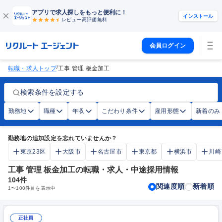
アプリで求人探しをもっと便利に！
インストール
レビュー高評価
無料
会員ログイン
/
転職・求人トップ
工事 管理 板金加工
検索条件を設定する
勤務地
職種
年収
こだわり条件
雇用形態
新着のみ
勤務地の追加設定を忘れていませんか？
東京23区
大阪市
名古屋市
東京都
横浜市
川崎
工事 管理 板金加工の転職・求人・中途採用情報
104
件
関連度順
新着順
1
〜
100
件目を表示中
正社員