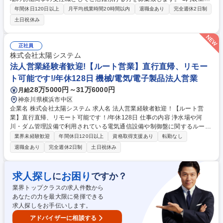
店・建材店等のお客様からの発注時のお電話対応 ■社内の方とのすり合わ
年間休日120日以上
月平均残業時間20時間以内
退職金あり
完全週休2日制
せ ■商材の管理や注文書にもとづく発送手配、業者さんとの価格交渉、配
土日祝休み
送の管理などをお任せ致します★★ 営業職に近いものはありますがノルマ
はなし！教育体制も抜群なので 安心して働けます★ 募集職種 ノルマなし
【受注スタッフ】年休126日/残業少なめ/スタンダード上場企業で勤務
正社員
株式会社太陽システム
法人営業経験者歓迎!【ルート営業】直行直帰、リモー
ト可能です!/年休128日 機械/電気/電子製品法人営業
28万5000円～31万6000円
月給
神奈川県横浜市中区
企業名 株式会社太陽システム 求人名 法人営業経験者歓迎！【ルート営
業】直行直帰、リモート可能です！/年休128日 仕事の内容 浄水場や河
川・ダム管理設備で利用されている電気通信設備や制御盤に関するルート
営業をご担当いただきます。製品の設計・開発～製造、保守まで一気通貫
業界未経験歓迎
年間休日120日以上
資格取得支援あり
転勤なし
して携わることのできるやりがいの大きな仕事です。 【詳細】テレアポや
退職金あり
完全週休2日制
土日祝休み
飛び込みはございません。既存顧客10～15社程度をご担当いただきま
す。週3回程度、1日1～3社訪問いただき、ヒアリング、技術部門との打
ち合わせ、見積り・資料作成、提案・受注、納品・フォローまでを担当い
求人探し
お困り
に
ですか？
ただきます。 【入社後】入社後は社内の設計や技術部門など各部門をまわ
業界トップクラスの求人件数から
りながら、会社全体を見学いただきます。その後、OJTにて業務習得いた
あなたの力を最大限に発揮できる
だきます。 募集職種 法人営業経験者歓迎！【ルート営業】直行直帰、リ
求人探しをお手伝いします。
モート可能です！/年休128日
アドバイザーに相談する