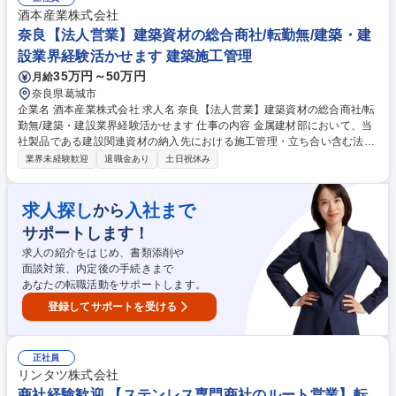
1,000社。長年培った「絆」を武器に、素材＋αの価値を提供します。自社
酒本産業株式会社
一貫体制のため、顧客の要望に柔軟かつ迅速に応えられます。 募集職種
奈良【法人営業】建築資材の総合商社/転勤無/建築・建
商社経験◎【松江/ステンレス専門商社のルート営業】年休125/残業月4h/
設業界経験活かせます 建築施工管理
転勤無
35万円～50万円
月給
奈良県葛城市
企業名 酒本産業株式会社 求人名 奈良【法人営業】建築資材の総合商社/転
勤無/建築・建設業界経験活かせます 仕事の内容 金属建材部において、当
社製品である建設関連資材の納入先における施工管理・立ち合い含む法人
営業をお任せいたします。既存顧客取引が中心になるため、既存顧客と関
業界未経験歓迎
退職金あり
土日祝休み
係構築ができるかが重要な仕事になります。 ■施主、元請業者との工事・
納品の打合せ（既存顧客からの受注が中心となります） ■図面・スケジュ
ールに即した工事や加工部門への金属加工の調整（加工部門との連携がと
求人探し
入社まで
から
りやすい環境）■顧客への建築資材の情報提供など【入社後】まずは現場
サポートします！
業務を中心に作業工程を基礎から学んでいただきます。現場業務を学びな
がら、営業見積書作成などを習得していきます。スキルに応じてお任せし
求人の紹介をはじめ、書類添削や
ますが、担当顧客は約7～8社予定です。 募集職種 奈良【法人営業】建築
面談対策、内定後の手続きまで
資材の総合商社/転勤無/建築・建設業界経験活かせます
あなたの転職活動をサポートします。
登録してサポートを受ける
正社員
リンタツ株式会社
商社経験歓迎 【ステンレス専門商社のルート営業】転