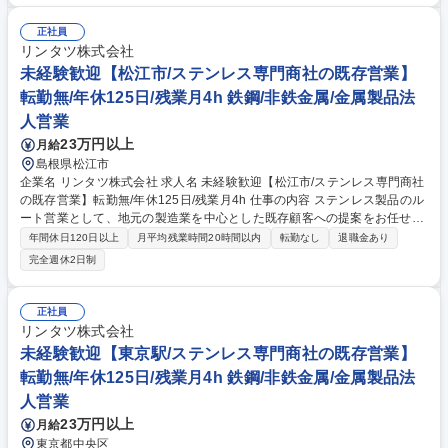
ます。【具体的な業務】■溶接ロボットの操作および監視 ■半自動溶接や
アーク溶接を用いた鉄骨の溶接・加工 ■完成製品の寸法確認・外観・品質
正社員
検査作業 ■工場内の資材管理および付随業務。【教育・指導体制】まずは
リンタツ株式会社
安全教育や機器の基礎操作からスタートし、習熟度に合わせて段階的にス
未経験歓迎【松江市/ステンレス専門商社の既存営業】
キルアップできる安心の指導体制です。 募集職種 【三重・伊賀/転勤な
転勤無/年休125日/残業月4h 鉄鋼/非鉄金属/金属製品法
し】鉄骨加工・溶接スタッフ/未経験歓迎/年休123/残業月20h
人営業
23万円以上
月給
島根県松江市
企業名 リンタツ株式会社 求人名 未経験歓迎【松江市/ステンレス専門商社
の既存営業】転勤無/年休125日/残業月4h 仕事の内容 ステンレス製品のル
ート営業として、地元の製造業を中心とした既存顧客への提案をお任せし
ます。転居を伴う転勤はなく、地域に根差した営業活動に専念できます。
年間休日120日以上
月平均残業時間20時間以内
転勤なし
退職金あり
(全国転勤型も有)※業務内容の変更範囲：営業業務 ■既存顧客（1日3～4
完全週休2日制
件）の訪問・ニーズ深掘り ■ステンレス製品の仕様打ち合わせ・受注対応
■社内生産部門との加工・納期調整、物流手配 ■納品後のアフターフォロ
ーおよび信頼関係の構築 【取引先】自動車、医療機器、厨房、建材など約
正社員
1,000社。長年培った「絆」を武器に、素材＋αの価値を提供します。自社
リンタツ株式会社
一貫体制のため、顧客の要望に柔軟かつ迅速に応えられます。 募集職種
未経験歓迎【東京駅/ステンレス専門商社の既存営業】
未経験歓迎【松江市/ステンレス専門商社の既存営業】転勤無/年休125日/
転勤無/年休125日/残業月4h 鉄鋼/非鉄金属/金属製品法
残業月4h
人営業
23万円以上
月給
東京都中央区