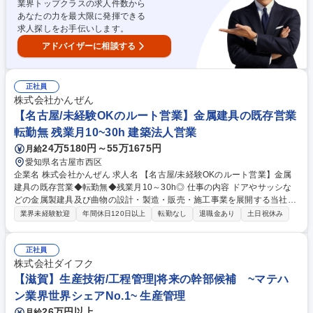
業界トップクラスの求人件数から
象とし、仮組立から製缶完了に至る全プロセスを製造チームで力を合わせ
あなたの力を最大限に発揮できる
て作り上げていくモノづくりを担当。 募集職種 【香川】一生モノの技術
求人探しをお手伝いします。
を磨く水インフラ装置の製缶・溶接職◆増員募集
アドバイザーに相談する
正社員
株式会社かんぜん
【名古屋/未経験OKのルート営業】金属建具の既存営業
転勤無 残業月10~30h 建築法人営業
24万5180円～55万1675円
月給
愛知県名古屋市西区
企業名 株式会社かんぜん 求人名 【名古屋/未経験OKのルート営業】金属
建具の既存営業◆転勤無◆残業月10～30h◎ 仕事の内容 ドアやサッシな
どの金属製建具及び曲物の設計・製造・販売・施工事業を展開する当社に
て、法人営業をお任せいたします。主なお客様であるサッシ販売店様やゼ
業界未経験歓迎
年間休日120日以上
転勤なし
退職金あり
土日祝休み
ネコン企業様等からの発注依頼の対応が主な業務です。 【業務の流れ】
1.見積り作成・提出 2.金額交渉・決定後、後工程（工事・業務部）に依頼
3.製品納品または工事完了後、客先へ請求 【働き方】 オフィスワークと
正社員
外回りの時間割合は半々です。主に既存の得意先のフォローとなります。
株式会社ダイフク
新規の場合はご紹介を頂くことがほとんどです。 募集職種 【名古屋/未経
【滋賀】生産技術/工程管理|将来の幹部候補 ~マテハ
験OKのルート営業】金属建具の既存営業◆転勤無◆残業月10～30h◎
ン業界世界シェアNo.1~ 生産管理
26万円以上
月給