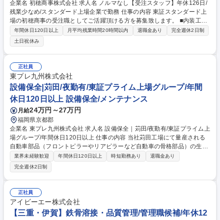
企業名 初穂商事株式会社 求人名 ノルマなし【受注スタッフ】年休126日/
残業少なめ/スタンダード上場企業で勤務 仕事の内容 東証スタンダード上
場の初穂商事の受注職としてご活躍頂ける方を募集致します。 ■内装工事
店・建材店等のお客様からの発注時のお電話対応 ■社内の方とのすり合わ
年間休日120日以上
月平均残業時間20時間以内
退職金あり
完全週休2日制
せ ■商材の管理や注文書にもとづく発送手配、業者さんとの価格交渉、配
土日祝休み
送の管理などをお任せ致します★★ 営業職に近いものはありますがノルマ
はなし！教育体制も抜群なので 安心して働けます★ 募集職種 ノルマなし
【受注スタッフ】年休126日/残業少なめ/スタンダード上場企業で勤務
正社員
東プレ九州株式会社
設備保全|苅田/夜勤有/東証プライム上場グループ/年間
休日120日以上 設備保全/メンテナンス
24万円～27万円
月給
福岡県京都郡
企業名 東プレ九州株式会社 求人名 設備保全｜苅田/夜勤有/東証プライム上
場グループ/年間休日120日以上 仕事の内容 当社苅田工場にて量産される
自動車部品（フロントピラーやリアピラーなど自動車の骨格部品）の生産
ラインにおける設備保全業務を担当いただきます。 ・生産設備の日常点
業界未経験歓迎
年間休日120日以上
時短勤務あり
退職金あり
検、定期点検、分解整備、オーバーホール ・設備故障発生時の原因究明、
完全週休2日制
トラブルシューティング、修理対応 ・予備品の管理、発注、在庫最適化
・生産効率向上、品質改善、コスト削減のための設備改善提案およびその
推進 ・製造部署、施工業者、設備メーカーとの連携・調整業務 ・板金金
正社員
型メンテナンス業務 など 募集職種 設備保全｜苅田/夜勤有/東証プライム上
アイビーエー株式会社
場グループ/年間休日120日以上
【三重・伊賀】鉄骨溶接・品質管理/管理職候補/年休12