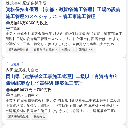
株式会社原鈑金製作所
資格保持者優遇!【京都・滋賀/管施工管理】工場の設備
施工管理のスペシャリスト 管工事施工管理
46万6666円以上
月給
京都府
企業名 株式会社原鈑金製作所 求人名 資格保持者優遇!【京都・滋賀/管施工
管理】工場の設備施工管理のスペシャリスト 仕事の内容 当社はこれまで
空調ダクト工事に特化して参りましたが、今後更なる事業拡大のため、配
管・電気など幅広い施工管理及び営業活動をお任せできる人材を探してい
業界未経験歓迎
資格取得支援あり
転勤なし
退職金あり
ます。 【業務の詳細】 ◆ダクトを設置する現場にて工事全体の管理監督
を行っていただきます。 ◆工場全体の配管、電気関係、ダクトなど、設備
関係を総合的に俯瞰して、付加価値のある提案ができる人材を希望してい
正社員
ます。 ◆後継の育成などにも尽力いただけることを期待します。 ※建物
内田金属株式会社
の改変に伴う業務はございません。 募集職種 資格保持者優遇!【京都・滋
岡山県【建築板金工事施工管理】二級以上有資格者/年
賀/管施工管理】工場の設備施工管理のスペシャリスト
俸制/転勤なしで高待遇 建築施工管理
500万円～700万円
年俸
岡山県岡山市中区
企業名 内田金属株式会社 求人名 岡山県【建築板金工事施工管理】二級以
上有資格者／年俸制／転勤なしで高待遇 仕事の内容 屋根材・外壁材など
の建築資材の販売から施工までを行っている当社にて、建築板金工事にお
ける施工管理業務をお任せします。お客様との打ち合わせから工事の進捗
業界未経験歓迎
転勤なし
管理や現場の安全管理まで一貫して担当します。 ■お客様との打合せ（工
事内容やスケジュールの確認と細かな調整）■職人や建築資材の手配によ